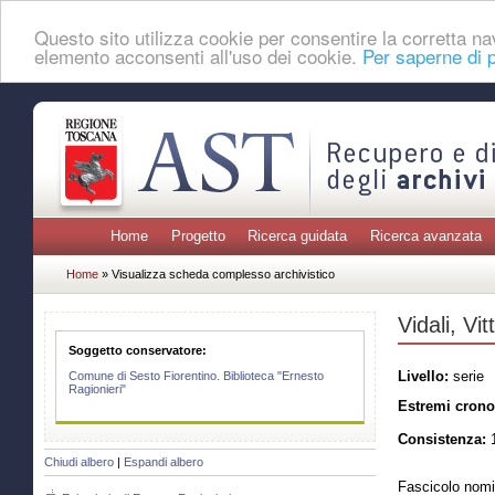
Questo sito utilizza cookie per consentire la corretta 
elemento acconsenti all'uso dei cookie.
Per saperne di p
Home
Progetto
Ricerca guidata
Ricerca avanzata
Home
» Visualizza scheda complesso archivistico
Vidali, Vit
Soggetto conservatore:
Livello:
serie
Comune di Sesto Fiorentino. Biblioteca "Ernesto
Ragionieri"
Estremi crono
Consistenza:
1
Chiudi albero
|
Espandi albero
Fascicolo nomi