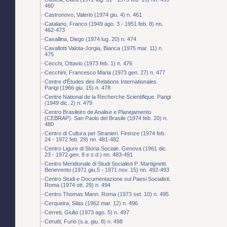
460
Castronovo, Valerio (1974 giu. 4) n. 461
Catalano, Franco (1949 ago. 3 - 1951 feb. 8) nn.
462-473
Cavallina, Diego (1974 lug. 20) n. 474
Cavallotti Valota-Jorgia, Bianca (1975 mar. 11) n.
475
Cecchi, Ottavio (1973 feb. 1) n. 476
Cecchini, Francesco Maria (1973 gen. 27) n. 477
Centre d'Études des Relations Internationales.
Parigi (1966 giu. 15) n. 478
Centre National de la Recherche Scientifique. Parigi
(1949 dic. 2) n. 479
Centro Brasileiro de Analise e Planejamento
(CEBRAP). San Paolo del Brasile (1974 feb. 20) n.
480
Centro di Cultura per Stranieri. Firenze (1974 feb.
24 - 1972 feb. 29) nn. 481-482
Centro Ligure di Storia Sociale. Genova (1961 dic.
23 - 1972 gen. 8 e s.d.) nn. 483-491
Centro Meridionale di Studi Socialisti P. Martignetti.
Benevento (1971 giu.5 - 1971 nov. 15) nn. 492-493
Centro Studi e Documentazione sui Paesi Socialisti.
Roma (1974 ott. 29) n. 494
Centro Thomas Mann. Roma (1973 set. 10) n. 495
Cerqueira, Silas (1962 mar. 12) n. 496
Cerreti, Giulio (1973 ago. 5) n. 497
Cerutti, Furio (s.a. giu. 8) n. 498