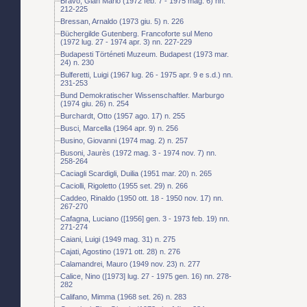
Bravo, Gian Mario (1972 feb. 7 - 1975 mag. 6) nn.
212-225
Bressan, Arnaldo (1973 giu. 5) n. 226
Büchergilde Gutenberg. Francoforte sul Meno
(1972 lug. 27 - 1974 apr. 3) nn. 227-229
Budapesti Történeti Muzeum. Budapest (1973 mar.
24) n. 230
Bulferetti, Luigi (1967 lug. 26 - 1975 apr. 9 e s.d.) nn.
231-253
Bund Demokratischer Wissenschaftler. Marburgo
(1974 giu. 26) n. 254
Burchardt, Otto (1957 ago. 17) n. 255
Busci, Marcella (1964 apr. 9) n. 256
Busino, Giovanni (1974 mag. 2) n. 257
Busoni, Jaurès (1972 mag. 3 - 1974 nov. 7) nn.
258-264
Caciagli Scardigli, Duilia (1951 mar. 20) n. 265
Caciolli, Rigoletto (1955 set. 29) n. 266
Caddeo, Rinaldo (1950 ott. 18 - 1950 nov. 17) nn.
267-270
Cafagna, Luciano ([1956] gen. 3 - 1973 feb. 19) nn.
271-274
Caiani, Luigi (1949 mag. 31) n. 275
Cajati, Agostino (1971 ott. 28) n. 276
Calamandrei, Mauro (1949 nov. 23) n. 277
Calice, Nino ([1973] lug. 27 - 1975 gen. 16) nn. 278-
282
Califano, Mimma (1968 set. 26) n. 283