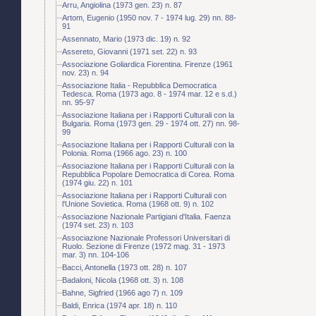
Arru, Angiolina (1973 gen. 23) n. 87
Artom, Eugenio (1950 nov. 7 - 1974 lug. 29) nn. 88-
91
Assennato, Mario (1973 dic. 19) n. 92
Assereto, Giovanni (1971 set. 22) n. 93
Associazione Goliardica Fiorentina. Firenze (1961
nov. 23) n. 94
Associazione Italia - Repubblica Democratica
Tedesca. Roma (1973 ago. 8 - 1974 mar. 12 e s.d.)
nn. 95-97
Associazione Italiana per i Rapporti Culturali con la
Bulgaria. Roma (1973 gen. 29 - 1974 ott. 27) nn. 98-
99
Associazione Italiana per i Rapporti Culturali con la
Polonia. Roma (1966 ago. 23) n. 100
Associazione Italiana per i Rapporti Culturali con la
Repubblica Popolare Democratica di Corea. Roma
(1974 giu. 22) n. 101
Associazione Italiana per i Rapporti Culturali con
l'Unione Sovietica. Roma (1968 ott. 9) n. 102
Associazione Nazionale Partigiani d'Italia. Faenza
(1974 set. 23) n. 103
Associazione Nazionale Professori Universitari di
Ruolo. Sezione di Firenze (1972 mag. 31 - 1973
mar. 3) nn. 104-106
Bacci, Antonella (1973 ott. 28) n. 107
Badaloni, Nicola (1968 ott. 3) n. 108
Bahne, Sigfried (1966 ago 7) n. 109
Baldi, Enrica (1974 apr. 18) n. 110