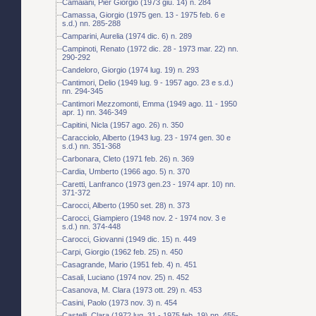
Camaiani, Pier Giorgio (1973 giu. 14) n. 284
Camassa, Giorgio (1975 gen. 13 - 1975 feb. 6 e
s.d.) nn. 285-288
Camparini, Aurelia (1974 dic. 6) n. 289
Campinoti, Renato (1972 dic. 28 - 1973 mar. 22) nn.
290-292
Candeloro, Giorgio (1974 lug. 19) n. 293
Cantimori, Delio (1949 lug. 9 - 1957 ago. 23 e s.d.)
nn. 294-345
Cantimori Mezzomonti, Emma (1949 ago. 11 - 1950
apr. 1) nn. 346-349
Capitini, Nicla (1957 ago. 26) n. 350
Caracciolo, Alberto (1943 lug. 23 - 1974 gen. 30 e
s.d.) nn. 351-368
Carbonara, Cleto (1971 feb. 26) n. 369
Cardia, Umberto (1966 ago. 5) n. 370
Caretti, Lanfranco (1973 gen.23 - 1974 apr. 10) nn.
371-372
Carocci, Alberto (1950 set. 28) n. 373
Carocci, Giampiero (1948 nov. 2 - 1974 nov. 3 e
s.d.) nn. 374-448
Carocci, Giovanni (1949 dic. 15) n. 449
Carpi, Giorgio (1962 feb. 25) n. 450
Casagrande, Mario (1951 feb. 4) n. 451
Casali, Luciano (1974 nov. 25) n. 452
Casanova, M. Clara (1973 ott. 29) n. 453
Casini, Paolo (1973 nov. 3) n. 454
Castelli, Clara (1972 lug. 31 - 1975 feb. 19) nn. 455-