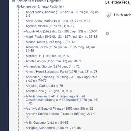
Epistolario di Ernesto Ragionieri
La lettera reca
Lettere per Ernesto Ragionieri
Abdel-Malek, Anouar (1972 apr. 4 - 1973 giu. 25) nn.
Unità arch
1-8
Addis Saba, Marina (s.d. - s.a. ott. 7) nn. 9-11
Agatino, Vittorio (1973 dic. 1) n. 12
Agosti, Aldo (1972 dic. 22 - 1975 apr. 23) nn. 13-34
Alatri, Paolo (1949 dic. 21 - 1974 lug. 11) nn. 35-62
Albano, Mario (1973 mag. 10) n. 63
Albonetti, Pietro (1974 giu. 26 - 1975 mag. 14) nn.
64-68
Albrecht, E. (1956 dic. 31) n. 69
Amati, Giorgio (1951 mar. 12) nn. 70-71
Amendola, Giorgio (1974 gen. 8) n. 72
Amis d'Henri Barbusse. Parigi (1975 mar. 13) n. 73
Andreucci, Franco (1972 mag. 31 - 1974 ago. 25 e
s.d.) nn. 74-78
Angeleri, Carlo (s.d.) n. 79
Antoni, Carlo (1951 gen. 31) n. 80
Arbeitsgemeinschaft Sozialpadagogik und
Gesellschaftsbildung e V. Düsseldorf (1970 giu. 26)
n. 81
Archivio di Stato di Firenze (1952 gen. 28) n. 82
Archivio Storico Italiano. Firenze (1950 lug. 27) n.
83
Arfè, Gaetano (s.d.) nn. 84-85
Aringolo, Alessandro (1968 ott. 7) n. 86