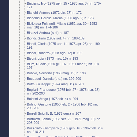
Biagianti, Ivo (1975 gen. 15 - 1975 apr. 8) nn. 170-
171
Bianchi, Antonio (1972 dic. 27) n. 172
Bianchini Corallo, Milena (1950 ago. 2) n. 173
Biblioteca Feltrinelli. Milano (1952 apr. 30 - 1953
mar. 16) nn. 174-186
Binazzi, Andrea (s.d.) n. 187
Biondi, Giulio (1952 set. 4) nn. 188-189
Biondi, Gloria (1975 apr. 1 - 1975 apr. 25) nn. 190-
191
Biondi, Roberto (1968 ago. 12) n. 192
Bisoni, Luigi (1973 mag. 15) n. 193
Blum, Rudolf (1950 giu. 16 - 1951 mar. 9) nn. 194-
197
Bobbio, Norberto (1968 mag. 19) n. 198
Boccacci, Daniela (s.d.) nn. 199-200
Boffa, Giuseppe (1974 mag. 11) n. 201
Bogliari, Francesco (1975 feb. 27 - 1975 mar. 18)
nn. 202-203
Boldrini, Arrigo (1975 feb. 4) n. 204
Bollino, Gastone (1956 feb. 2 - 1956 feb. 18) nn.
205-206
Borrelli Sciorilli, B. (1973 gen.) n. 207
Bortolotti, Lando (1968 set. 22 - 1971 mag. 19) nn.
208-209
Bozzolato, Giampiero (1962 gen. 16 - 1962 feb. 20)
nn. 210-211