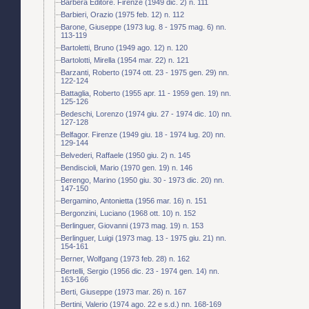
Barbera Editore. Firenze (1949 dic. 2) n. 111
Barbieri, Orazio (1975 feb. 12) n. 112
Barone, Giuseppe (1973 lug. 8 - 1975 mag. 6) nn.
113-119
Bartoletti, Bruno (1949 ago. 12) n. 120
Bartolotti, Mirella (1954 mar. 22) n. 121
Barzanti, Roberto (1974 ott. 23 - 1975 gen. 29) nn.
122-124
Battaglia, Roberto (1955 apr. 11 - 1959 gen. 19) nn.
125-126
Bedeschi, Lorenzo (1974 giu. 27 - 1974 dic. 10) nn.
127-128
Belfagor. Firenze (1949 giu. 18 - 1974 lug. 20) nn.
129-144
Belvederi, Raffaele (1950 giu. 2) n. 145
Bendiscioli, Mario (1970 gen. 19) n. 146
Berengo, Marino (1950 giu. 30 - 1973 dic. 20) nn.
147-150
Bergamino, Antonietta (1956 mar. 16) n. 151
Bergonzini, Luciano (1968 ott. 10) n. 152
Berlinguer, Giovanni (1973 mag. 19) n. 153
Berlinguer, Luigi (1973 mag. 13 - 1975 giu. 21) nn.
154-161
Berner, Wolfgang (1973 feb. 28) n. 162
Bertelli, Sergio (1956 dic. 23 - 1974 gen. 14) nn.
163-166
Berti, Giuseppe (1973 mar. 26) n. 167
Bertini, Valerio (1974 ago. 22 e s.d.) nn. 168-169