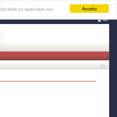
Accetto
 cliccando su qualunque suo
login