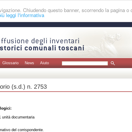
navigazione. Chiudendo questo banner, scorrendo la pagina o
iù leggi l'informativa
Glossario
News
Aiuto
torio (s.d.) n. 2753
logici:
 unità documentaria
nativo del corrispondente.