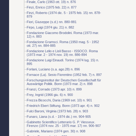
Finale, Carlo (1963 ott. 19) n. 876
Finzi, Enrico (1975 feb. 22) n. 877
Finzi, Roberto (1974 dic. 5 - 1975 feb. 15) nn. 878-
879
Fiori, Giuseppe (s.d.) nn. 880-881
Firpo, Luigi (1974 giu. 21) n. 882
Fondazione Giacomo Brodolini. Roma (1973 mar.
12) n. 883
Fondazione Gramsci. Roma (1950 mag. 5 - 1952
ott. 27) nn. 884-885
Fondazione Lelio e Lisli Basso - ISSOCO. Roma
(1973 mar. 2 - 1974 nov. 19) nn. 886-894
Fondazione Luigi Einaudi. Torino (1974 lug. 15) n.
895
Forlani, Luciano (s.a. ago.28) n. 896
Fornace (La). Sesto Fiorentino (1952 feb. 7) n. 897
Forschungsinstitut der Deutschen Gesellschaft für
Auswärtige Politik. Bonn (1973 mar. 2) n. 898
Franzi, Corrado (1973 apr. 10) n. 899
Frey, Ingrid (1966 giu. 6) n. 900
Frezza Bicocchi, Daria (1969 set. 10) n. 901
Friedrich Ebert Stiftung. Bonn (1973 apr. 4) n. 902
Fulci Baroni, Virginia (1973 feb. 28) n. 903
Funaro, Liana (s.d. - 1974 dic.) nn. 904-905
Gabinetto Scientifico Letterario G. P. Viesseux.
Firenze (1974 nov. 25 - 1975 mar. 17) nn. 906-907
Gabriele, Mariano (1974 gen. 30) n. 908