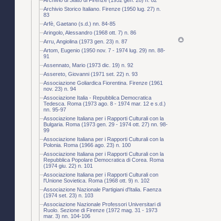
Archivio Storico Italiano. Firenze (1950 lug. 27) n.
83
Arfè, Gaetano (s.d.) nn. 84-85
Aringolo, Alessandro (1968 ott. 7) n. 86
Arru, Angiolina (1973 gen. 23) n. 87
Artom, Eugenio (1950 nov. 7 - 1974 lug. 29) nn. 88-
91
Assennato, Mario (1973 dic. 19) n. 92
Assereto, Giovanni (1971 set. 22) n. 93
Associazione Goliardica Fiorentina. Firenze (1961
nov. 23) n. 94
Associazione Italia - Repubblica Democratica
Tedesca. Roma (1973 ago. 8 - 1974 mar. 12 e s.d.)
nn. 95-97
Associazione Italiana per i Rapporti Culturali con la
Bulgaria. Roma (1973 gen. 29 - 1974 ott. 27) nn. 98-
99
Associazione Italiana per i Rapporti Culturali con la
Polonia. Roma (1966 ago. 23) n. 100
Associazione Italiana per i Rapporti Culturali con la
Repubblica Popolare Democratica di Corea. Roma
(1974 giu. 22) n. 101
Associazione Italiana per i Rapporti Culturali con
l'Unione Sovietica. Roma (1968 ott. 9) n. 102
Associazione Nazionale Partigiani d'Italia. Faenza
(1974 set. 23) n. 103
Associazione Nazionale Professori Universitari di
Ruolo. Sezione di Firenze (1972 mag. 31 - 1973
mar. 3) nn. 104-106