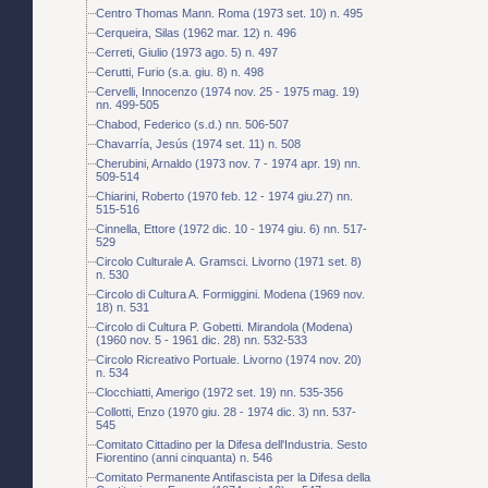
Centro Thomas Mann. Roma (1973 set. 10) n. 495
Cerqueira, Silas (1962 mar. 12) n. 496
Cerreti, Giulio (1973 ago. 5) n. 497
Cerutti, Furio (s.a. giu. 8) n. 498
Cervelli, Innocenzo (1974 nov. 25 - 1975 mag. 19)
nn. 499-505
Chabod, Federico (s.d.) nn. 506-507
Chavarría, Jesús (1974 set. 11) n. 508
Cherubini, Arnaldo (1973 nov. 7 - 1974 apr. 19) nn.
509-514
Chiarini, Roberto (1970 feb. 12 - 1974 giu.27) nn.
515-516
Cinnella, Ettore (1972 dic. 10 - 1974 giu. 6) nn. 517-
529
Circolo Culturale A. Gramsci. Livorno (1971 set. 8)
n. 530
Circolo di Cultura A. Formiggini. Modena (1969 nov.
18) n. 531
Circolo di Cultura P. Gobetti. Mirandola (Modena)
(1960 nov. 5 - 1961 dic. 28) nn. 532-533
Circolo Ricreativo Portuale. Livorno (1974 nov. 20)
n. 534
Clocchiatti, Amerigo (1972 set. 19) nn. 535-356
Collotti, Enzo (1970 giu. 28 - 1974 dic. 3) nn. 537-
545
Comitato Cittadino per la Difesa dell'Industria. Sesto
Fiorentino (anni cinquanta) n. 546
Comitato Permanente Antifascista per la Difesa della