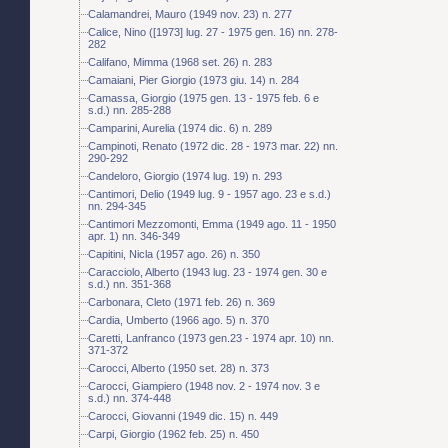
Calamandrei, Mauro (1949 nov. 23) n. 277
Calice, Nino ([1973] lug. 27 - 1975 gen. 16) nn. 278-
282
Califano, Mimma (1968 set. 26) n. 283
Camaiani, Pier Giorgio (1973 giu. 14) n. 284
Camassa, Giorgio (1975 gen. 13 - 1975 feb. 6 e
s.d.) nn. 285-288
Camparini, Aurelia (1974 dic. 6) n. 289
Campinoti, Renato (1972 dic. 28 - 1973 mar. 22) nn.
290-292
Candeloro, Giorgio (1974 lug. 19) n. 293
Cantimori, Delio (1949 lug. 9 - 1957 ago. 23 e s.d.)
nn. 294-345
Cantimori Mezzomonti, Emma (1949 ago. 11 - 1950
apr. 1) nn. 346-349
Capitini, Nicla (1957 ago. 26) n. 350
Caracciolo, Alberto (1943 lug. 23 - 1974 gen. 30 e
s.d.) nn. 351-368
Carbonara, Cleto (1971 feb. 26) n. 369
Cardia, Umberto (1966 ago. 5) n. 370
Caretti, Lanfranco (1973 gen.23 - 1974 apr. 10) nn.
371-372
Carocci, Alberto (1950 set. 28) n. 373
Carocci, Giampiero (1948 nov. 2 - 1974 nov. 3 e
s.d.) nn. 374-448
Carocci, Giovanni (1949 dic. 15) n. 449
Carpi, Giorgio (1962 feb. 25) n. 450