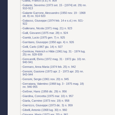
Gaeta, Franco (s.d.) n. 909
Galante, Severino (1973 set. 15 - [1974] ott. 29) nn.
910-913
Galante Garrone, Alessandro (1950 nov. 19 - 1968
ott. 8) nn. 914-920
Galasso, Giuseppe (1974 feb. 14 e s.d.) nn. 921-
922
Gallerano, Nicola (1971 mag. 21) n. 923
Galli, Giovanni (1975 mar. 28) n. 924
Gambi, Lucio (1975 gen. 7) n. 925
Garritano, Giuseppe (1950 ago. 4) n. 926
Gelli, Carlo (1967 giu. 14) n. 927
Gemkow, Heinrich e Hilde (1961 lug. 31 - 1974 lug.
25) nn. 928-939
Gencarelli, Elvira (1972 mag. 31 - 1972 giu. 10) nn.
940-941
Gennaro, Anna Maria (1974 feb. 25) n. 942
Gensini, Gastone (1973 apr. 2 - 1973 apr. 20) nn.
943-944
Gensini, Sergio (1961 nov. 20) n. 945
Gerratana, Valentino (1968 lug. 3 - 1975 mag. 18)
nn. 946-955
Geßner, Hans (1956 dic. 29) n. 956
Giardina, Concetta (1975 mar. 10) n. 957
Giarla, Carmine (1973 nov. 19) n. 958
Giarrizzo, Giuseppe (1973 dic. 3) n. 959
Gibelli, Antonio (1968 lug. 30) n. 960
Giovana, Mario (1973 apr. 20) n. 961