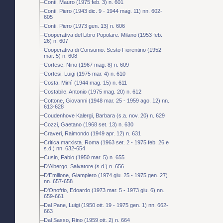
Conti, Mauro (1975 feb. 3) n. 601
Conti, Piero (1943 dic. 9 - 1944 mag. 11) nn. 602-
605
Conti, Piero (1973 gen. 13) n. 606
Cooperativa del Libro Popolare. Milano (1953 feb.
26) n. 607
Cooperativa di Consumo. Sesto Fiorentino (1952
mar. 5) n. 608
Cortese, Nino (1967 mag. 8) n. 609
Cortesi, Luigi (1975 mar. 4) n. 610
Costa, Mimì (1944 mag. 15) n. 611
Costabile, Antonio (1975 mag. 20) n. 612
Cottone, Giovanni (1948 mar. 25 - 1959 ago. 12) nn.
613-628
Coudenhove Kalergi, Barbara (s.a. nov. 20) n. 629
Cozzi, Gaetano (1968 set. 13) n. 630
Craveri, Raimondo (1949 apr. 12) n. 631
Critica marxista. Roma (1963 set. 2 - 1975 feb. 26 e
s.d.) nn. 632-654
Cusin, Fabio (1950 mar. 5) n. 655
D'Albergo, Salvatore (s.d.) n. 656
D'Emilione, Giampiero (1974 giu. 25 - 1975 gen. 27)
nn. 657-658
D'Onofrio, Edoardo (1973 mar. 5 - 1973 giu. 6) nn.
659-661
Dal Pane, Luigi (1950 ott. 19 - 1975 gen. 1) nn. 662-
663
Dal Sasso, Rino (1959 ott. 2) n. 664