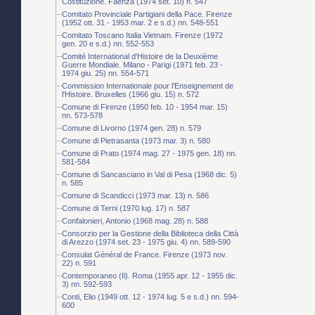
Costituzione. Faenza (1974 set. 10) n. 547
Comitato Provinciale Partigiani della Pace. Firenze
(1952 ott. 31 - 1953 mar. 2 e s.d.) nn. 548-551
Comitato Toscano Italia Vietnam. Firenze (1972
gen. 20 e s.d.) nn. 552-553
Comité International d'Histoire de la Deuxième
Guerre Mondiale. Milano - Parigi (1971 feb. 23 -
1974 giu. 25) nn. 554-571
Commission Internationale pour l'Enseignement de
l'Histoire. Bruxelles (1966 giu. 15) n. 572
Comune di Firenze (1950 feb. 10 - 1954 mar. 15)
nn. 573-578
Comune di Livorno (1974 gen. 28) n. 579
Comune di Pietrasanta (1973 mar. 3) n. 580
Comune di Prato (1974 mag. 27 - 1975 gen. 18) nn.
581-584
Comune di Sancasciano in Val di Pesa (1968 dic. 5)
n. 585
Comune di Scandicci (1973 mar. 13) n. 586
Comune di Terni (1970 lug. 17) n. 587
Confalonieri, Antonio (1968 mag. 28) n. 588
Consorzio per la Gestione della Biblioteca della Città
di Arezzo (1974 set. 23 - 1975 giu. 4) nn. 589-590
Consulat Général de France. Firenze (1973 nov.
22) n. 591
Contemporaneo (Il). Roma (1955 apr. 12 - 1955 dic.
3) nn. 592-593
Conti, Elio (1949 ott. 12 - 1974 lug. 5 e s.d.) nn. 594-
600