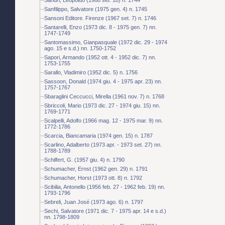
Sanfilippo, Salvatore (1975 gen. 4) n. 1745
Sansoni Editore. Firenze (1967 set. 7) n. 1746
Santarelli, Enzo (1973 dic. 8 - 1975 gen. 7) nn.
1747-1749
Santomassimo, Gianpasquale (1972 dic. 29 - 1974
ago. 15 e s.d.) nn. 1750-1752
Sapori, Armando (1952 ott. 4 - 1952 dic. 7) nn.
1753-1755
Sarallo, Vladimiro (1952 dic. 5) n. 1756
Sassoon, Donald (1974 giu. 4 - 1975 apr. 23) nn.
1757-1767
Sbaraglini Ceccucci, Mirella (1961 nov. 7) n. 1768
Sbriccoli, Mario (1973 dic. 27 - 1974 giu. 15) nn.
1769-1771
Scalpelli, Adolfo (1966 mag. 12 - 1975 mar. 9) nn.
1772-1786
Scarcia, Biancamaria (1974 gen. 15) n. 1787
Scarlino, Adalberto (1973 apr. - 1973 set. 27) nn.
1788-1789
Schilfert, G. (1957 giu. 4) n. 1790
Schumacher, Ernst (1962 gen. 29) n. 1791
Schumacher, Horst (1973 ott. 8) n. 1792
Scibilia, Antonello (1956 feb. 27 - 1962 feb. 19) nn.
1793-1796
Sebreli, Juan José (1973 ago. 6) n. 1797
Sechi, Salvatore (1971 dic. 7 - 1975 apr. 14 e s.d.)
nn. 1798-1809