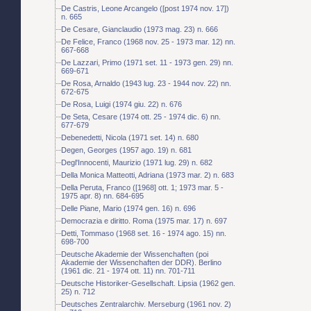
De Castris, Leone Arcangelo ([post 1974 nov. 17])
n. 665
De Cesare, Gianclaudio (1973 mag. 23) n. 666
De Felice, Franco (1968 nov. 25 - 1973 mar. 12) nn.
667-668
De Lazzari, Primo (1971 set. 11 - 1973 gen. 29) nn.
669-671
De Rosa, Arnaldo (1943 lug. 23 - 1944 nov. 22) nn.
672-675
De Rosa, Luigi (1974 giu. 22) n. 676
De Seta, Cesare (1974 ott. 25 - 1974 dic. 6) nn.
677-679
Debenedetti, Nicola (1971 set. 14) n. 680
Degen, Georges (1957 ago. 19) n. 681
Degl'Innocenti, Maurizio (1971 lug. 29) n. 682
Della Monica Matteotti, Adriana (1973 mar. 2) n. 683
Della Peruta, Franco ([1968] ott. 1; 1973 mar. 5 -
1975 apr. 8) nn. 684-695
Delle Piane, Mario (1974 gen. 16) n. 696
Democrazia e diritto. Roma (1975 mar. 17) n. 697
Detti, Tommaso (1968 set. 16 - 1974 ago. 15) nn.
698-700
Deutsche Akademie der Wissenchaften (poi
Akademie der Wissenchaften der DDR). Berlino
(1961 dic. 21 - 1974 ott. 11) nn. 701-711
Deutsche Historiker-Gesellschaft. Lipsia (1962 gen.
25) n. 712
Deutsches Zentralarchiv. Merseburg (1961 nov. 2)