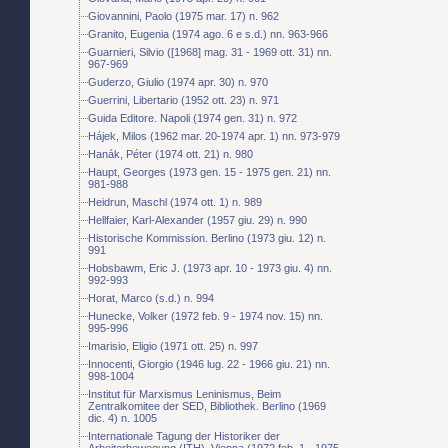
Giovannini, Paolo (1975 mar. 17) n. 962
Granito, Eugenia (1974 ago. 6 e s.d.) nn. 963-966
Guarnieri, Silvio ([1968] mag. 31 - 1969 ott. 31) nn.
967-969
Guderzo, Giulio (1974 apr. 30) n. 970
Guerrini, Libertario (1952 ott. 23) n. 971
Guida Editore. Napoli (1974 gen. 31) n. 972
Hájek, Milos (1962 mar. 20-1974 apr. 1) nn. 973-979
Hanák, Péter (1974 ott. 21) n. 980
Haupt, Georges (1973 gen. 15 - 1975 gen. 21) nn.
981-988
Heidrun, Maschl (1974 ott. 1) n. 989
Hellfaier, Karl-Alexander (1957 giu. 29) n. 990
Historische Kommission. Berlino (1973 giu. 12) n.
991
Hobsbawm, Eric J. (1973 apr. 10 - 1973 giu. 4) nn.
992-993
Horat, Marco (s.d.) n. 994
Hunecke, Volker (1972 feb. 9 - 1974 nov. 15) nn.
995-996
Imarisio, Eligio (1971 ott. 25) n. 997
Innocenti, Giorgio (1946 lug. 22 - 1966 giu. 21) nn.
998-1004
Institut für Marxismus Leninismus, Beim
Zentralkomitee der SED, Bibliothek. Berlino (1969
dic. 4) n. 1005
Internationale Tagung der Historiker der
Arbeiterbewegung (ITH). Vienna (1972 feb. 1 - 1975