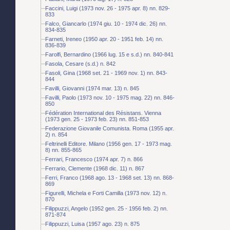
Faccini, Luigi (1973 nov. 26 - 1975 apr. 8) nn. 829-
833
Falco, Giancarlo (1974 giu. 10 - 1974 dic. 26) nn.
834-835
Farneti, Ireneo (1950 apr. 20 - 1951 feb. 14) nn.
836-839
Farolfi, Bernardino (1966 lug. 15 e s.d.) nn. 840-841
Fasola, Cesare (s.d.) n. 842
Fasoli, Gina (1968 set. 21 - 1969 nov. 1) nn. 843-
844
Favilli, Giovanni (1974 mar. 13) n. 845
Favilli, Paolo (1973 nov. 10 - 1975 mag. 22) nn. 846-
850
Fédération International des Résistans. Vienna
(1973 gen. 25 - 1973 feb. 23) nn. 851-853
Federazione Giovanile Comunista. Roma (1955 apr.
2) n. 854
Feltrinelli Editore. Milano (1956 gen. 17 - 1973 mag.
8) nn. 855-865
Ferrari, Francesco (1974 apr. 7) n. 866
Ferrario, Clemente (1968 dic. 11) n. 867
Ferri, Franco (1968 ago. 13 - 1968 set. 13) nn. 868-
869
Figurelli, Michela e Forti Camilla (1973 nov. 12) n.
870
Filippuzzi, Angelo (1952 gen. 25 - 1956 feb. 2) nn.
871-874
Filippuzzi, Luisa (1957 ago. 23) n. 875