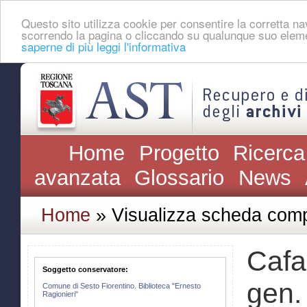
Questo sito utilizza cookie per consentire la corretta 
scorrendo la pagina o cliccando su qualunque suo eleme
saperne di più leggi l'informativa
Home
Progetto
Ricerca
avanzata
Glossario
News
Home
» Visualizza scheda comp
Cafa
Soggetto conservatore:
gen.
Comune di Sesto Fiorentino. Biblioteca "Ernesto
Ragionieri"