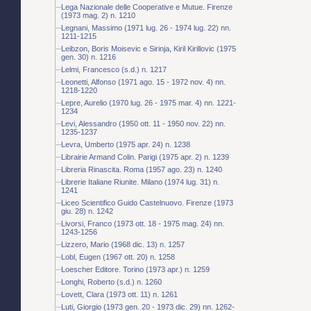
Lega Nazionale delle Cooperative e Mutue. Firenze
(1973 mag. 2) n. 1210
Legnani, Massimo (1971 lug. 26 - 1974 lug. 22) nn.
1211-1215
Leibzon, Boris Moisevic e Sirinja, Kiril Kirillovic (1975
gen. 30) n. 1216
Lelmi, Francesco (s.d.) n. 1217
Leonetti, Alfonso (1971 ago. 15 - 1972 nov. 4) nn.
1218-1220
Lepre, Aurelio (1970 lug. 26 - 1975 mar. 4) nn. 1221-
1234
Levi, Alessandro (1950 ott. 11 - 1950 nov. 22) nn.
1235-1237
Levra, Umberto (1975 apr. 24) n. 1238
Librairie Armand Colin. Parigi (1975 apr. 2) n. 1239
Libreria Rinascita. Roma (1957 ago. 23) n. 1240
Librerie Italiane Riunite. Milano (1974 lug. 31) n.
1241
Liceo Scientifico Guido Castelnuovo. Firenze (1973
giu. 28) n. 1242
Livorsi, Franco (1973 ott. 18 - 1975 mag. 24) nn.
1243-1256
Lizzero, Mario (1968 dic. 13) n. 1257
Lobl, Eugen (1967 ott. 20) n. 1258
Loescher Editore. Torino (1973 apr.) n. 1259
Longhi, Roberto (s.d.) n. 1260
Lovett, Clara (1973 ott. 11) n. 1261
Luti, Giorgio (1973 gen. 20 - 1973 dic. 29) nn. 1262-