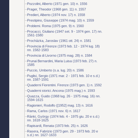
Pozzolini, Alberto (1971 gen. 10) n. 1556
Prager, Theodor (1968 gen. 11) n. 1557
Predieri, Alberto (1974 nov. 17) n. 1558
Prestipino, Giuseppe (1974 mag. 10) n. 1559
Problemi. Roma (1975 gen. 9) n. 1560
Procacci, Giuliano (1947 set. 9 - 1974 gen. 17) nn.
1561-1580
Procházka, Jaroslav (1961 ott. 24) n. 1581
Provincia di Firenze (1973 feb. 12 - 1974 lug. 18)
nn. 1582-1583
Provincia di Livorno (1975 mag. 28) n. 1584
Prunai Bernardini, Maria Luisa (1973 feb. 27) n.
1585
Puccio, Umberto (s.a. lug. 20) n. 1586
Puglisi, Sergio (1971 mar. 2 - 1971 feb. 10 e s.d.)
nn. 1587-1591
Quaderni Fiorentini. Firenze (1973 gen. 1) n. 1592
Quaderni storici. Ancona (1975 mag.) n. 1593
Quazza, Guido (1968 lug. 26 - 1975 mag. 16) nn.
1594-1615
Ragionieri, Rodolfo ([1952] mag. 13) n. 1616
Rama, Carlos (1971 nov. 6) n. 1617
Ránki, György (1974 feb. 4 - 1975 giu. 20 e s.d.)
nn. 1618-1625
Rapisardi, Renata (1973 feb. 25) n. 1626
Rasera, Fabrizio (1973 gen. 29 - 1973 feb. 20 e
s.d.) nn. 1627-1633