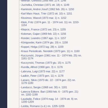
Itinerari. Genova (1956 nov. 2) n. 1148
Juchelka, Christian (1971 ott. 18) n. 1149
Kaminski, Andrei Josef (1962 feb. 26) n. 1150
Karl Marx Haus. Trier (1972 ott. 10) n. 1151
Kissimov, Wassil (1973 mar. 1) n. 1152
Klein, Fritz (1974 gen. 11 - 1974 set. 11) nn. 1153-
1154
Klopcic, France (1972 set. 23) n. 1155
Koloman, Gajan (1969 feb. 22) n. 1156
Konder, Leandro (1967 ago. 1) n. 1157
Königseder, Karin (1974 giu. 19) n. 1158
Koppel, Helga (1972 lug. 28) n. 1159
Kraus Periodicals. Nendeln (1973 gen. 11) n. 1160
Kuczynski, Jürgen (1961 nov. 11 - 1974 feb. 25) nn.
1161-1174
Kuczynski, Thomas (1973 giu. 15) n. 1175
Kurella, Alfred (1968 gen. 3) n. 1176
Labruna, Luigi (1973 mar. 22) n. 1177
Ladkin, Peter (1973 gen. 11) n. 1178
Lanaro, Silvio (1973 dic. 22 - 1974 gen. 22) nn.
1179-1180
Landucci, Sergio (1968 set. 30) n. 1181
Laterza Editore. Bari (1950 feb. 6 - 1975 gen. 21)
nn. 1182-1199
Laudadio, Felice (1974 mag. 14 - 1974 ott. 9) nn.
1200-1204
Ledda, Romano (s.d.) nn. 1205-1209