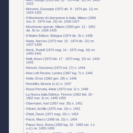
1423
Morosini, Giuseppe (1973 dic. 8 - 1974 giu. 11) nn.
1424-1425
Il Movimento di Liberazione in Italia. Milano (1969
nov. 8 - 1974 mar. 16) nn. 1426-1427
Movimento operaio. Milano (1950 gen. 12 - 1952
dic. 8) nn. 1428-1435
Il Mulino Editore. Bologna (1974 dic. 9) n. 1436
Nada, Narciso (1973 mar. 15 - 1974 dic. 22) nn.
1437-1439
Neck, Rudolf (1974 mag. 14 - 1975 mag. 16) nn.
1440-1441
Nelli, Arturo (1973 feb. 17 - 1973 mag. 15) nn. 1442-
1443
Nencini, Giovanna (1973 set. 17) n. 1444
New Left Review. Londra (1967 lug. 7) n. 1445
Nolte, Ernst (1962 gen. 28) n. 1446
Nomellini, Alceste (s.d.) n. 1447
Nosei Perrotta, Adele (1973 mar. 2) n. 1448
La Nuova Italia Editrice. Firenze (1962 feb. 18 -
1962 mar. 3) nn. 1449-1450
Obermann, Karl (1957 mar. 30) n. 1451
Olivieri, Achille (1975 mar. 15) n. 1452
Ottati, Davis (1971 mag. 10) n. 1453
Pacor, Marco (1968 ott. 10) n. 1454
Paese Sera. Roma (1950 lug. 15 - 1950 set. 1 e
s.d.) nn. 1455-1459