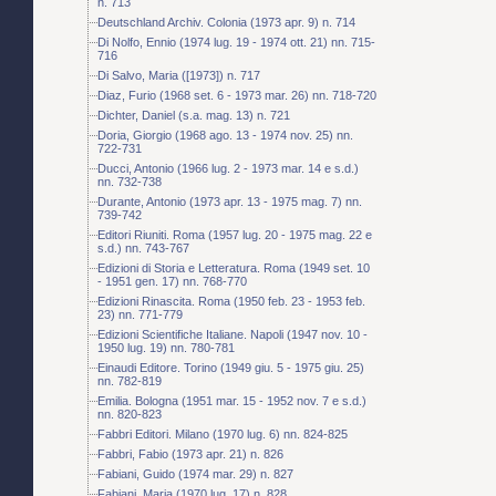
n. 713
Deutschland Archiv. Colonia (1973 apr. 9) n. 714
Di Nolfo, Ennio (1974 lug. 19 - 1974 ott. 21) nn. 715-
716
Di Salvo, Maria ([1973]) n. 717
Diaz, Furio (1968 set. 6 - 1973 mar. 26) nn. 718-720
Dichter, Daniel (s.a. mag. 13) n. 721
Doria, Giorgio (1968 ago. 13 - 1974 nov. 25) nn.
722-731
Ducci, Antonio (1966 lug. 2 - 1973 mar. 14 e s.d.)
nn. 732-738
Durante, Antonio (1973 apr. 13 - 1975 mag. 7) nn.
739-742
Editori Riuniti. Roma (1957 lug. 20 - 1975 mag. 22 e
s.d.) nn. 743-767
Edizioni di Storia e Letteratura. Roma (1949 set. 10
- 1951 gen. 17) nn. 768-770
Edizioni Rinascita. Roma (1950 feb. 23 - 1953 feb.
23) nn. 771-779
Edizioni Scientifiche Italiane. Napoli (1947 nov. 10 -
1950 lug. 19) nn. 780-781
Einaudi Editore. Torino (1949 giu. 5 - 1975 giu. 25)
nn. 782-819
Emilia. Bologna (1951 mar. 15 - 1952 nov. 7 e s.d.)
nn. 820-823
Fabbri Editori. Milano (1970 lug. 6) nn. 824-825
Fabbri, Fabio (1973 apr. 21) n. 826
Fabiani, Guido (1974 mar. 29) n. 827
Fabiani, Maria (1970 lug. 17) n. 828