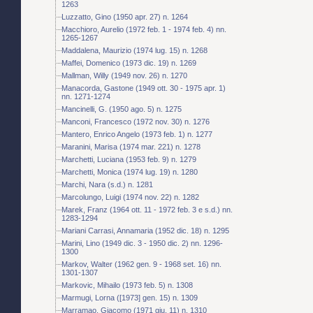
1263
Luzzatto, Gino (1950 apr. 27) n. 1264
Macchioro, Aurelio (1972 feb. 1 - 1974 feb. 4) nn.
1265-1267
Maddalena, Maurizio (1974 lug. 15) n. 1268
Maffei, Domenico (1973 dic. 19) n. 1269
Mallman, Willy (1949 nov. 26) n. 1270
Manacorda, Gastone (1949 ott. 30 - 1975 apr. 1)
nn. 1271-1274
Mancinelli, G. (1950 ago. 5) n. 1275
Manconi, Francesco (1972 nov. 30) n. 1276
Mantero, Enrico Angelo (1973 feb. 1) n. 1277
Maranini, Marisa (1974 mar. 221) n. 1278
Marchetti, Luciana (1953 feb. 9) n. 1279
Marchetti, Monica (1974 lug. 19) n. 1280
Marchi, Nara (s.d.) n. 1281
Marcolungo, Luigi (1974 nov. 22) n. 1282
Marek, Franz (1964 ott. 11 - 1972 feb. 3 e s.d.) nn.
1283-1294
Mariani Carrasi, Annamaria (1952 dic. 18) n. 1295
Marini, Lino (1949 dic. 3 - 1950 dic. 2) nn. 1296-
1300
Markov, Walter (1962 gen. 9 - 1968 set. 16) nn.
1301-1307
Markovic, Mihailo (1973 feb. 5) n. 1308
Marmugi, Lorna ([1973] gen. 15) n. 1309
Marramao, Giacomo (1971 giu. 11) n. 1310