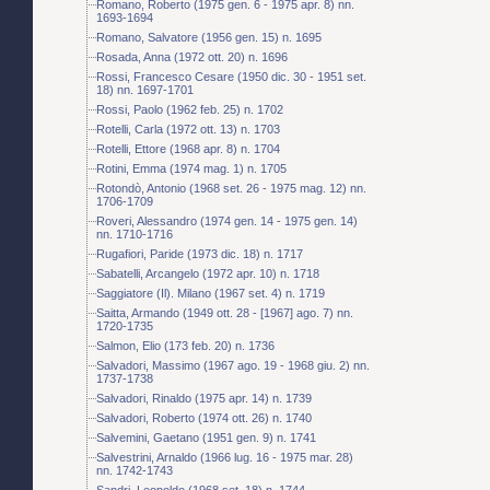
Romano, Roberto (1975 gen. 6 - 1975 apr. 8) nn.
1693-1694
Romano, Salvatore (1956 gen. 15) n. 1695
Rosada, Anna (1972 ott. 20) n. 1696
Rossi, Francesco Cesare (1950 dic. 30 - 1951 set.
18) nn. 1697-1701
Rossi, Paolo (1962 feb. 25) n. 1702
Rotelli, Carla (1972 ott. 13) n. 1703
Rotelli, Ettore (1968 apr. 8) n. 1704
Rotini, Emma (1974 mag. 1) n. 1705
Rotondò, Antonio (1968 set. 26 - 1975 mag. 12) nn.
1706-1709
Roveri, Alessandro (1974 gen. 14 - 1975 gen. 14)
nn. 1710-1716
Rugafiori, Paride (1973 dic. 18) n. 1717
Sabatelli, Arcangelo (1972 apr. 10) n. 1718
Saggiatore (Il). Milano (1967 set. 4) n. 1719
Saitta, Armando (1949 ott. 28 - [1967] ago. 7) nn.
1720-1735
Salmon, Elio (173 feb. 20) n. 1736
Salvadori, Massimo (1967 ago. 19 - 1968 giu. 2) nn.
1737-1738
Salvadori, Rinaldo (1975 apr. 14) n. 1739
Salvadori, Roberto (1974 ott. 26) n. 1740
Salvemini, Gaetano (1951 gen. 9) n. 1741
Salvestrini, Arnaldo (1966 lug. 16 - 1975 mar. 28)
nn. 1742-1743
Sandri, Leopoldo (1968 set. 18) n. 1744