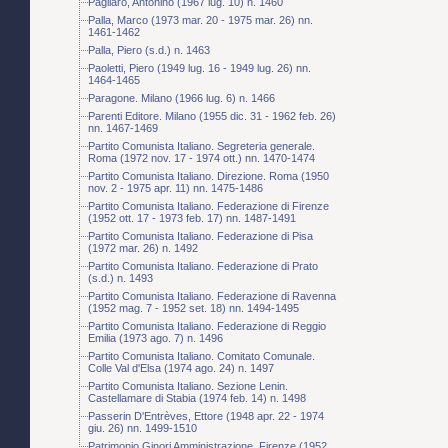
Pagliaro, Antonino (1967 lug. 10) n. 1460
Palla, Marco (1973 mar. 20 - 1975 mar. 26) nn.
1461-1462
Palla, Piero (s.d.) n. 1463
Paoletti, Piero (1949 lug. 16 - 1949 lug. 26) nn.
1464-1465
Paragone. Milano (1966 lug. 6) n. 1466
Parenti Editore. Milano (1955 dic. 31 - 1962 feb. 26)
nn. 1467-1469
Partito Comunista Italiano. Segreteria generale.
Roma (1972 nov. 17 - 1974 ott.) nn. 1470-1474
Partito Comunista Italiano. Direzione. Roma (1950
nov. 2 - 1975 apr. 11) nn. 1475-1486
Partito Comunista Italiano. Federazione di Firenze
(1952 ott. 17 - 1973 feb. 17) nn. 1487-1491
Partito Comunista Italiano. Federazione di Pisa
(1972 mar. 26) n. 1492
Partito Comunista Italiano. Federazione di Prato
(s.d.) n. 1493
Partito Comunista Italiano. Federazione di Ravenna
(1952 mag. 7 - 1952 set. 18) nn. 1494-1495
Partito Comunista Italiano. Federazione di Reggio
Emilia (1973 ago. 7) n. 1496
Partito Comunista Italiano. Comitato Comunale.
Colle Val d'Elsa (1974 ago. 24) n. 1497
Partito Comunista Italiano. Sezione Lenin.
Castellamare di Stabia (1974 feb. 14) n. 1498
Passerin D'Entrèves, Ettore (1948 apr. 22 - 1974
giu. 26) nn. 1499-1510
Patrimonio Ginori Amministrazione. Firenze (1952