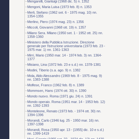
Mengarelli, Gianluigi (1968 dic. 5) n. 1352
Mengoni, Maria Luisa (1973 feb. 8) n. 1353
Merli, Stefano (1962 set. 6 - 1975 mag. 10) nn.
1354-1355
Merlino, Piero (1974 mag. 23) n. 1356
Miccoli, Giovanni (1968 ott. 19) n. 1357
Milano Sera. Milano (1950 set. 1 - 1952 ott. 25) nn.
1358-1360
Ministero della Pubblica Istruzione. Direzione
generale per l'istruzione universitaria (1973 feb. 23 -
1975 mar. 1) nn. 1361-1363
Mirri, Mario (1950 mar. 14 - 1974 feb. 3) nn. 1364-
1377
Misiano, Lina (1972 feb. 23 e s.d.) nn. 1378-1381
Modini, Tiberio (s.a. ago. 9) n. 1382
Mola, Aldo Alessandro (1969 feb. 8 - 1975 mag. 9)
nn. 1383-1388
Molfese, Franco (1962 feb. 8) n. 1389
Mommsen, Hans (1974 ott. 30) n. 1390
Mondo nuovo. Roma (1971 giu. 24) n. 1391
Mondo operaio. Roma (1951 mar. 14 - 1953 feb. 12)
nn. 1392-1393
Monteleone, Renato (1973 feb. - 1974 ott. 30) nn.
1394-1396
Morandi, Carlo (1946 lug. 25 - 1950 mar. 16) nn.
1397-1398
Morandi, Rosa (1950 apr. 13 - [1955] dic. 10 e s.d.)
nn. 1399-1419
Mori, Giorgio (1955 set. 22 - 1974 dic. 12) nn. 1420-