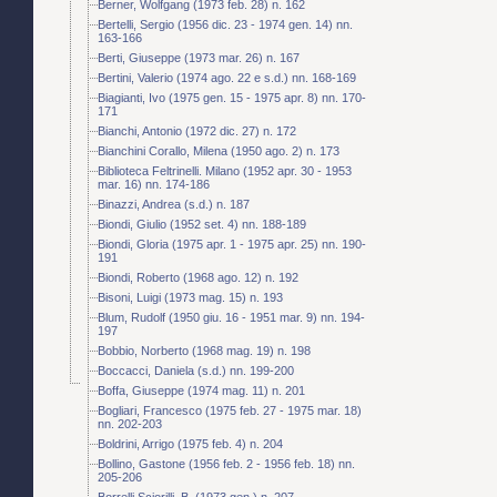
Berner, Wolfgang (1973 feb. 28) n. 162
Bertelli, Sergio (1956 dic. 23 - 1974 gen. 14) nn.
163-166
Berti, Giuseppe (1973 mar. 26) n. 167
Bertini, Valerio (1974 ago. 22 e s.d.) nn. 168-169
Biagianti, Ivo (1975 gen. 15 - 1975 apr. 8) nn. 170-
171
Bianchi, Antonio (1972 dic. 27) n. 172
Bianchini Corallo, Milena (1950 ago. 2) n. 173
Biblioteca Feltrinelli. Milano (1952 apr. 30 - 1953
mar. 16) nn. 174-186
Binazzi, Andrea (s.d.) n. 187
Biondi, Giulio (1952 set. 4) nn. 188-189
Biondi, Gloria (1975 apr. 1 - 1975 apr. 25) nn. 190-
191
Biondi, Roberto (1968 ago. 12) n. 192
Bisoni, Luigi (1973 mag. 15) n. 193
Blum, Rudolf (1950 giu. 16 - 1951 mar. 9) nn. 194-
197
Bobbio, Norberto (1968 mag. 19) n. 198
Boccacci, Daniela (s.d.) nn. 199-200
Boffa, Giuseppe (1974 mag. 11) n. 201
Bogliari, Francesco (1975 feb. 27 - 1975 mar. 18)
nn. 202-203
Boldrini, Arrigo (1975 feb. 4) n. 204
Bollino, Gastone (1956 feb. 2 - 1956 feb. 18) nn.
205-206
Borrelli Sciorilli, B. (1973 gen.) n. 207