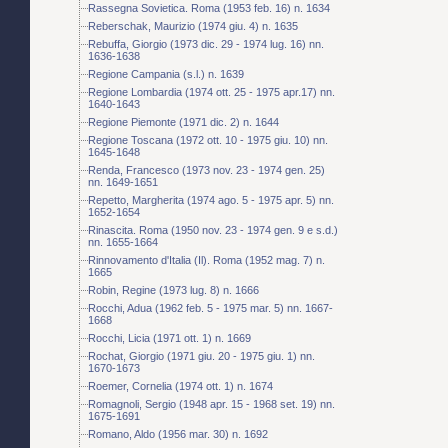
Rassegna Sovietica. Roma (1953 feb. 16) n. 1634
Reberschak, Maurizio (1974 giu. 4) n. 1635
Rebuffa, Giorgio (1973 dic. 29 - 1974 lug. 16) nn.
1636-1638
Regione Campania (s.l.) n. 1639
Regione Lombardia (1974 ott. 25 - 1975 apr.17) nn.
1640-1643
Regione Piemonte (1971 dic. 2) n. 1644
Regione Toscana (1972 ott. 10 - 1975 giu. 10) nn.
1645-1648
Renda, Francesco (1973 nov. 23 - 1974 gen. 25)
nn. 1649-1651
Repetto, Margherita (1974 ago. 5 - 1975 apr. 5) nn.
1652-1654
Rinascita. Roma (1950 nov. 23 - 1974 gen. 9 e s.d.)
nn. 1655-1664
Rinnovamento d'Italia (Il). Roma (1952 mag. 7) n.
1665
Robin, Regine (1973 lug. 8) n. 1666
Rocchi, Adua (1962 feb. 5 - 1975 mar. 5) nn. 1667-
1668
Rocchi, Licia (1971 ott. 1) n. 1669
Rochat, Giorgio (1971 giu. 20 - 1975 giu. 1) nn.
1670-1673
Roemer, Cornelia (1974 ott. 1) n. 1674
Romagnoli, Sergio (1948 apr. 15 - 1968 set. 19) nn.
1675-1691
Romano, Aldo (1956 mar. 30) n. 1692