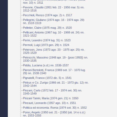
nov. 10) n. 1511
Pavone, Claudio (1951 feb. 22 - 1956 mar. 5) nn.
1512-1516
Pecchioli, Renzo (1974 ago. 2) n. 1517
Pellegrini, Giuliano (1974 ago. 16 - 1974 ago. 29)
nn. 1518-1519
Pelletier, Claire (1975 mag. 29) n. 1520
Pellicani, Antonio (1967 lug. 10 - 1968 ott. 24) nn.
1521-1522
Perini, Leandro (1974 lug. 31) n. 1523
Permoli, Luigi (1973 gen. 29) n. 1524
Petersen, Jens (1973 ago. 20 - 1975 apr. 25) nn.
1525-1529
Petrocchi, Massimo (1948 apr. 19 - [post 1950]) nn.
1530-1535
Piddiu, Luciana (s.d.) nn. 1536-1537
Pieroni Bortolotti, Franca (1969 set. 17 - 1070 lug.
29) nn. 1538-1540
Pignatelli, Franco (1972 dic. 5) n. 1541
Pinkus e Co. Zurigo (1966 ott. 21 - 1973 giu. 12) nn.
1542-1544
Pinzani, Carlo (1972 feb. 17 - 1974 set. 30) nn.
1545-1549
Pinzani Tanini, Maria (1974 gen. 21) n. 1550
Pinzauti, Leonardo (1957 ago. 10) n. 1551
Politica ed economia. Roma (1974 set. 30) n. 1552
Ponsi, Angelo (1950 set. 21 - [1950 ]ott. 14 e s.d.)
nn. 1553-1555