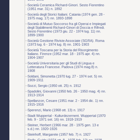
Società Ceramica Richard-Ginori. Sesto Fiorentino
(1951 mar. 31) n. 1892
Società degli Storici Italiani. Catania (1974 gen. 28 -
1975 mag. 17) nn. 1893-1898
Società di Mutuo Soccorso fra gli Operai e Impiegati
degli Stabilimenti Richard-Ginori di Doccia e Rifredi.
Sesto Fiorentino (1973 giu. 22 - 1974 lug. 11) nn.
1899-1900
Società Gestione Riviste Associate (SGRA). Roma
(1973 lug. 6 - 1974 lug. 8) nn. 1901-1903
Società Toscana per la Storia del Risorgimento
Italiano. Firenze (1952 mar. 18 - 1975 apr. 4) nn.
1904-1907
Società Universitaria per gli Studi di Lingua e
Letteratura Francese. Padova (1974 mag.8) n.
1908
Soldani, Simonetta (1970 lug. 27 - 1974 set. 5) nn.
1909-1911
Sozzi, Sergio (1950 ott. 25) n. 1912
Spadolini, Giovanni (1950 feb. 26 - 1950 mag. 4) nn.
1913-1914
Spellanzon, Cesare (1951 mar. 2 - 1954 dic. 1) nn.
1915-1916
Sperenzi, Mario (1968 ott. 13) n. 1917
Stadt Wuppertal - Kulturdezernent. Wuppertal (1970
feb. 9 - 1971 set. 16) nn. 1918-1919
Steiner, Herbert (1966 mar. 28 - 1975 gen. 13 e
s.d.) nn. 1920-1926
Steinhoff, Margarete (1957 feb. 7) n. 1927
Stella, Guido (1974 ott. 8 - 1975 feb. 12) nn. 1928-