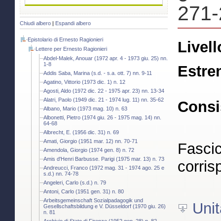
271-
Chiudi albero
|
Espandi albero
Epistolario di Ernesto Ragionieri
Livell
Lettere per Ernesto Ragionieri
Abdel-Malek, Anouar (1972 apr. 4 - 1973 giu. 25) nn.
1-8
Estre
Addis Saba, Marina (s.d. - s.a. ott. 7) nn. 9-11
Agatino, Vittorio (1973 dic. 1) n. 12
Agosti, Aldo (1972 dic. 22 - 1975 apr. 23) nn. 13-34
Alatri, Paolo (1949 dic. 21 - 1974 lug. 11) nn. 35-62
Consi
Albano, Mario (1973 mag. 10) n. 63
Albonetti, Pietro (1974 giu. 26 - 1975 mag. 14) nn.
64-68
Albrecht, E. (1956 dic. 31) n. 69
Amati, Giorgio (1951 mar. 12) nn. 70-71
Fascic
Amendola, Giorgio (1974 gen. 8) n. 72
Amis d'Henri Barbusse. Parigi (1975 mar. 13) n. 73
corris
Andreucci, Franco (1972 mag. 31 - 1974 ago. 25 e
s.d.) nn. 74-78
Angeleri, Carlo (s.d.) n. 79
Antoni, Carlo (1951 gen. 31) n. 80
Arbeitsgemeinschaft Sozialpadagogik und
Unit
Gesellschaftsbildung e V. Düsseldorf (1970 giu. 26)
n. 81
Archivio di Stato di Firenze (1952 gen. 28) n. 82