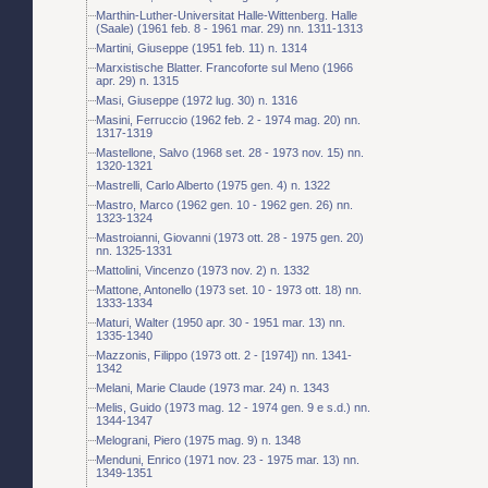
Marthin-Luther-Universitat Halle-Wittenberg. Halle
(Saale) (1961 feb. 8 - 1961 mar. 29) nn. 1311-1313
Martini, Giuseppe (1951 feb. 11) n. 1314
Marxistische Blatter. Francoforte sul Meno (1966
apr. 29) n. 1315
Masi, Giuseppe (1972 lug. 30) n. 1316
Masini, Ferruccio (1962 feb. 2 - 1974 mag. 20) nn.
1317-1319
Mastellone, Salvo (1968 set. 28 - 1973 nov. 15) nn.
1320-1321
Mastrelli, Carlo Alberto (1975 gen. 4) n. 1322
Mastro, Marco (1962 gen. 10 - 1962 gen. 26) nn.
1323-1324
Mastroianni, Giovanni (1973 ott. 28 - 1975 gen. 20)
nn. 1325-1331
Mattolini, Vincenzo (1973 nov. 2) n. 1332
Mattone, Antonello (1973 set. 10 - 1973 ott. 18) nn.
1333-1334
Maturi, Walter (1950 apr. 30 - 1951 mar. 13) nn.
1335-1340
Mazzonis, Filippo (1973 ott. 2 - [1974]) nn. 1341-
1342
Melani, Marie Claude (1973 mar. 24) n. 1343
Melis, Guido (1973 mag. 12 - 1974 gen. 9 e s.d.) nn.
1344-1347
Melograni, Piero (1975 mag. 9) n. 1348
Menduni, Enrico (1971 nov. 23 - 1975 mar. 13) nn.
1349-1351