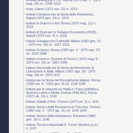
mag. 28) nn. 1006-1012
Isola, Gianni (1971 nov. 22) n. 1013
Istituto Campano per la Storia della Resistenza.
Napoli (1972 gen. 19) n. 1014
Istituto di Scienze e Arti. Roma (1970 mag. 12) n.
1015
Istituto di Studi per lo Sviluppo Economico (ISVE).
Napoli (1974 mar. 4) n. 1016
Istituto Giangiacomo Feltrinelli. Milano (1962 gen. 10
- 1974 nov. 19) nn. 1017-1031
Istituto Gramsci. Roma (1955 apr. 4 - 1975 mar. 27)
nn. 1032-1066
Istituto Gramsci. Sezione di Firenze (1973 mag. 8 -
1973 nov. 19) nn. 1067-1069
Istituto Nazionale per la Storia del Movimento di
Liberazione in Italia. Milano (1957 ago. 28 - 1975
mag. 24) nn. 1070-1137
Istituto per la Storia del Risorgimento Italiano. Roma
(1950 set. 9 - 1952 gen. 9) nn. 1138-1139
Istituto per le relazioni tra l'Italia e i Paesi dell'Africa,
America Latina e Medio Oriente (IPALMO). Roma
(1972 ott. 15) n. 1140
Istituto Statale d'Arte. Firenze (1973 set. 5) n. 1141
Istituto Storico della Resistenza in Toscana. Firenze
(1962 mar. 5 - 1973 giu. 11) nn. 1142-1145
Istituto Storico della Resistenza. Ravenna (1969
gen. 24) n. 1146
Istituto Tecnico Industriale E. Fermi. Modena (s.d.)
n. 1147