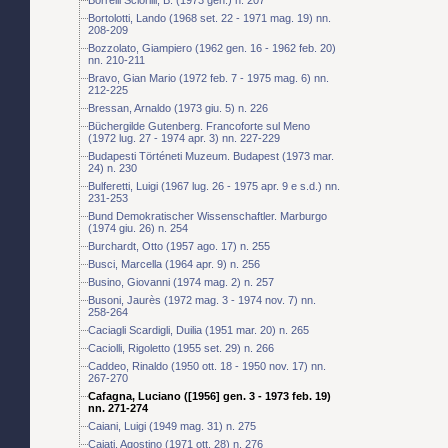
Bortolotti, Lando (1968 set. 22 - 1971 mag. 19) nn.
208-209
Bozzolato, Giampiero (1962 gen. 16 - 1962 feb. 20)
nn. 210-211
Bravo, Gian Mario (1972 feb. 7 - 1975 mag. 6) nn.
212-225
Bressan, Arnaldo (1973 giu. 5) n. 226
Büchergilde Gutenberg. Francoforte sul Meno
(1972 lug. 27 - 1974 apr. 3) nn. 227-229
Budapesti Történeti Muzeum. Budapest (1973 mar.
24) n. 230
Bulferetti, Luigi (1967 lug. 26 - 1975 apr. 9 e s.d.) nn.
231-253
Bund Demokratischer Wissenschaftler. Marburgo
(1974 giu. 26) n. 254
Burchardt, Otto (1957 ago. 17) n. 255
Busci, Marcella (1964 apr. 9) n. 256
Busino, Giovanni (1974 mag. 2) n. 257
Busoni, Jaurès (1972 mag. 3 - 1974 nov. 7) nn.
258-264
Caciagli Scardigli, Duilia (1951 mar. 20) n. 265
Caciolli, Rigoletto (1955 set. 29) n. 266
Caddeo, Rinaldo (1950 ott. 18 - 1950 nov. 17) nn.
267-270
Cafagna, Luciano ([1956] gen. 3 - 1973 feb. 19)
nn. 271-274
Caiani, Luigi (1949 mag. 31) n. 275
Cajati, Agostino (1971 ott. 28) n. 276