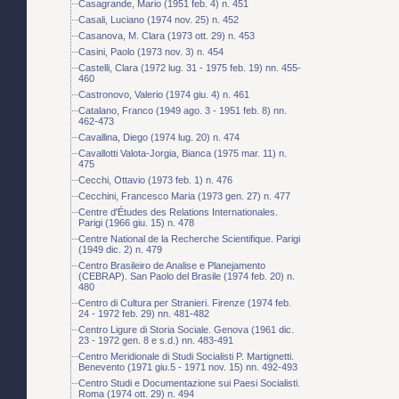
Casagrande, Mario (1951 feb. 4) n. 451
Casali, Luciano (1974 nov. 25) n. 452
Casanova, M. Clara (1973 ott. 29) n. 453
Casini, Paolo (1973 nov. 3) n. 454
Castelli, Clara (1972 lug. 31 - 1975 feb. 19) nn. 455-
460
Castronovo, Valerio (1974 giu. 4) n. 461
Catalano, Franco (1949 ago. 3 - 1951 feb. 8) nn.
462-473
Cavallina, Diego (1974 lug. 20) n. 474
Cavallotti Valota-Jorgia, Bianca (1975 mar. 11) n.
475
Cecchi, Ottavio (1973 feb. 1) n. 476
Cecchini, Francesco Maria (1973 gen. 27) n. 477
Centre d'Études des Relations Internationales.
Parigi (1966 giu. 15) n. 478
Centre National de la Recherche Scientifique. Parigi
(1949 dic. 2) n. 479
Centro Brasileiro de Analise e Planejamento
(CEBRAP). San Paolo del Brasile (1974 feb. 20) n.
480
Centro di Cultura per Stranieri. Firenze (1974 feb.
24 - 1972 feb. 29) nn. 481-482
Centro Ligure di Storia Sociale. Genova (1961 dic.
23 - 1972 gen. 8 e s.d.) nn. 483-491
Centro Meridionale di Studi Socialisti P. Martignetti.
Benevento (1971 giu.5 - 1971 nov. 15) nn. 492-493
Centro Studi e Documentazione sui Paesi Socialisti.
Roma (1974 ott. 29) n. 494