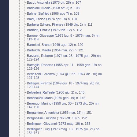
Bacci, Antonella (1973 ott. 28) n. 107
Badaloni, Nicola (1968 ott. 3) n. 108
Bahne, Sigfried (1966 ago 7) n. 109
Baldi, Enrica (1974 apr. 18) n. 110
Barbera Editore. Firenze (1949 dic. 2) n. 111
Barbieri, Orazio (1975 feb. 12) n. 112
Barone, Giuseppe (1973 lug. 8 - 1975 mag. 6) nn.
113-119
Bartoletti, Bruno (1949 ago. 12) n. 120
Bartolotti, Mirella (1954 mar. 22) n. 121
Barzanti, Roberto (1974 ott. 23 - 1975 gen. 29) nn.
122-124
Battaglia, Roberto (1955 apr. 11 - 1959 gen. 19) nn.
125-126
Bedeschi, Lorenzo (1974 giu. 27 - 1974 dic. 10) nn.
127-128
Belfagor. Firenze (1949 giu. 18 - 1974 lug. 20) nn.
129-144
Belvederi, Raffaele (1950 giu. 2) n. 145
Bendiscioli, Mario (1970 gen. 19) n. 146
Berengo, Marino (1950 giu. 30 - 1973 dic. 20) nn.
147-150
Bergamino, Antonietta (1956 mar. 16) n. 151
Bergonzini, Luciano (1968 ott. 10) n. 152
Berlinguer, Giovanni (1973 mag. 19) n. 153
Berlinguer, Luigi (1973 mag. 13 - 1975 giu. 21) nn.
154-161