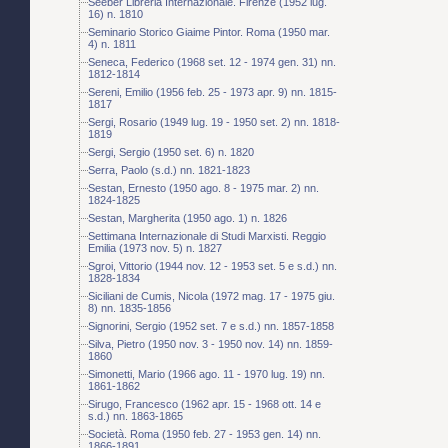
Seeber Libreria Internazionale. Firenze (1952 lug.
16) n. 1810
Seminario Storico Giaime Pintor. Roma (1950 mar.
4) n. 1811
Seneca, Federico (1968 set. 12 - 1974 gen. 31) nn.
1812-1814
Sereni, Emilio (1956 feb. 25 - 1973 apr. 9) nn. 1815-
1817
Sergi, Rosario (1949 lug. 19 - 1950 set. 2) nn. 1818-
1819
Sergi, Sergio (1950 set. 6) n. 1820
Serra, Paolo (s.d.) nn. 1821-1823
Sestan, Ernesto (1950 ago. 8 - 1975 mar. 2) nn.
1824-1825
Sestan, Margherita (1950 ago. 1) n. 1826
Settimana Internazionale di Studi Marxisti. Reggio
Emilia (1973 nov. 5) n. 1827
Sgroi, Vittorio (1944 nov. 12 - 1953 set. 5 e s.d.) nn.
1828-1834
Siciliani de Cumis, Nicola (1972 mag. 17 - 1975 giu.
8) nn. 1835-1856
Signorini, Sergio (1952 set. 7 e s.d.) nn. 1857-1858
Silva, Pietro (1950 nov. 3 - 1950 nov. 14) nn. 1859-
1860
Simonetti, Mario (1966 ago. 11 - 1970 lug. 19) nn.
1861-1862
Sirugo, Francesco (1962 apr. 15 - 1968 ott. 14 e
s.d.) nn. 1863-1865
Società. Roma (1950 feb. 27 - 1953 gen. 14) nn.
1866-1891