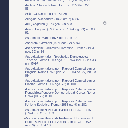
Archivio Storico Italiano. Firenze (1950 lug. 27) n.
83
Arfè, Gaetano (s.d.) nn. 84-85
Aringolo, Alessandro (1968 ott. 7) n. 86
Arru, Angiolina (1973 gen. 23) n. 87
Artom, Eugenio (1950 nov. 7 - 1974 lug. 29) nn. 88-
91
Assennato, Mario (1973 dic. 19) n. 92
Assereto, Giovanni (1971 set. 22) n. 93
Associazione Goliardica Fiorentina. Firenze (1961
nov. 23) n. 94
Associazione Italia - Repubblica Democratica
Tedesca. Roma (1973 ago. 8 - 1974 mar. 12 e s.d.)
nn. 95-97
Associazione Italiana per i Rapporti Culturali con la
Bulgaria. Roma (1973 gen. 29 - 1974 ott. 27) nn. 98-
99
Associazione Italiana per i Rapporti Culturali con la
Polonia. Roma (1966 ago. 23) n. 100
Associazione Italiana per i Rapporti Culturali con la
Repubblica Popolare Democratica di Corea. Roma
(1974 giu. 22) n. 101
Associazione Italiana per i Rapporti Culturali con
l'Unione Sovietica. Roma (1968 ott. 9) n. 102
Associazione Nazionale Partigiani d'Italia. Faenza
(1974 set. 23) n. 103
Associazione Nazionale Professori Universitari di
Ruolo. Sezione di Firenze (1972 mag. 31 - 1973
mar. 3) nn. 104-106