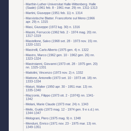
Marthin-Luther-Universitat Halle-Wittenberg. Halle
(Saale) (1961 feb. 8 - 1961 mar. 29) nn. 1311-1313
Martini, Giuseppe (1951 feb. 11) n. 1314
Marxistische Blatter. Francoforte sul Meno (1966
apr. 29) n. 1315
Masi, Giuseppe (1972 lug. 30) n. 1316
Masini, Ferruccio (1962 feb. 2 - 1974 mag. 20) nn.
1317-1319
Mastellone, Salvo (1968 set. 28 - 1973 nov. 15) nn.
1320-1321
Mastrelli, Carlo Alberto (1975 gen. 4) n. 1322
Mastro, Marco (1962 gen. 10 - 1962 gen. 26) nn.
1323-1324
Mastroianni, Giovanni (1973 ott. 28 - 1975 gen. 20)
nn. 1325-1331
Mattolini, Vincenzo (1973 nov. 2) n. 1332
Mattone, Antonello (1973 set. 10 - 1973 ott. 18) nn.
1333-1334
Maturi, Walter (1950 apr. 30 - 1951 mar. 13) nn.
1335-1340
Mazzonis, Filippo (1973 ott. 2 - [1974]) nn. 1341-
1342
Melani, Marie Claude (1973 mar. 24) n. 1343
Melis, Guido (1973 mag. 12 - 1974 gen. 9 e s.d.) nn.
1344-1347
Melograni, Piero (1975 mag. 9) n. 1348
Menduni, Enrico (1971 nov. 23 - 1975 mar. 13) nn.
1349-1351