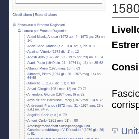
158
Chiudi albero
|
Espandi albero
Epistolario di Ernesto Ragionieri
Livell
Lettere per Ernesto Ragionieri
Abdel-Malek, Anouar (1972 apr. 4 - 1973 giu. 25) nn.
1-8
Estre
Addis Saba, Marina (s.d. - s.a. ott. 7) nn. 9-11
Agatino, Vittorio (1973 dic. 1) n. 12
Agosti, Aldo (1972 dic. 22 - 1975 apr. 23) nn. 13-34
Alatri, Paolo (1949 dic. 21 - 1974 lug. 11) nn. 35-62
Consi
Albano, Mario (1973 mag. 10) n. 63
Albonetti, Pietro (1974 giu. 26 - 1975 mag. 14) nn.
64-68
Albrecht, E. (1956 dic. 31) n. 69
Amati, Giorgio (1951 mar. 12) nn. 70-71
Fascic
Amendola, Giorgio (1974 gen. 8) n. 72
Amis d'Henri Barbusse. Parigi (1975 mar. 13) n. 73
corris
Andreucci, Franco (1972 mag. 31 - 1974 ago. 25 e
s.d.) nn. 74-78
Angeleri, Carlo (s.d.) n. 79
Antoni, Carlo (1951 gen. 31) n. 80
Arbeitsgemeinschaft Sozialpadagogik und
Unit
Gesellschaftsbildung e V. Düsseldorf (1970 giu. 26)
n. 81
Archivio di Stato di Firenze (1952 gen. 28) n. 82