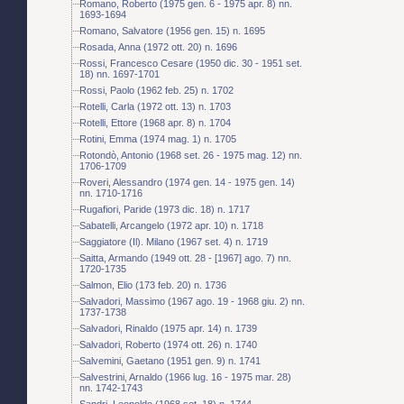
Romano, Roberto (1975 gen. 6 - 1975 apr. 8) nn.
1693-1694
Romano, Salvatore (1956 gen. 15) n. 1695
Rosada, Anna (1972 ott. 20) n. 1696
Rossi, Francesco Cesare (1950 dic. 30 - 1951 set.
18) nn. 1697-1701
Rossi, Paolo (1962 feb. 25) n. 1702
Rotelli, Carla (1972 ott. 13) n. 1703
Rotelli, Ettore (1968 apr. 8) n. 1704
Rotini, Emma (1974 mag. 1) n. 1705
Rotondò, Antonio (1968 set. 26 - 1975 mag. 12) nn.
1706-1709
Roveri, Alessandro (1974 gen. 14 - 1975 gen. 14)
nn. 1710-1716
Rugafiori, Paride (1973 dic. 18) n. 1717
Sabatelli, Arcangelo (1972 apr. 10) n. 1718
Saggiatore (Il). Milano (1967 set. 4) n. 1719
Saitta, Armando (1949 ott. 28 - [1967] ago. 7) nn.
1720-1735
Salmon, Elio (173 feb. 20) n. 1736
Salvadori, Massimo (1967 ago. 19 - 1968 giu. 2) nn.
1737-1738
Salvadori, Rinaldo (1975 apr. 14) n. 1739
Salvadori, Roberto (1974 ott. 26) n. 1740
Salvemini, Gaetano (1951 gen. 9) n. 1741
Salvestrini, Arnaldo (1966 lug. 16 - 1975 mar. 28)
nn. 1742-1743
Sandri, Leopoldo (1968 set. 18) n. 1744