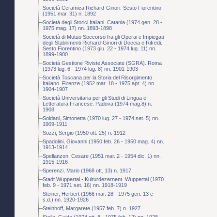
Società Ceramica Richard-Ginori. Sesto Fiorentino
(1951 mar. 31) n. 1892
Società degli Storici Italiani. Catania (1974 gen. 28 -
1975 mag. 17) nn. 1893-1898
Società di Mutuo Soccorso fra gli Operai e Impiegati
degli Stabilimenti Richard-Ginori di Doccia e Rifredi.
Sesto Fiorentino (1973 giu. 22 - 1974 lug. 11) nn.
1899-1900
Società Gestione Riviste Associate (SGRA). Roma
(1973 lug. 6 - 1974 lug. 8) nn. 1901-1903
Società Toscana per la Storia del Risorgimento
Italiano. Firenze (1952 mar. 18 - 1975 apr. 4) nn.
1904-1907
Società Universitaria per gli Studi di Lingua e
Letteratura Francese. Padova (1974 mag.8) n.
1908
Soldani, Simonetta (1970 lug. 27 - 1974 set. 5) nn.
1909-1911
Sozzi, Sergio (1950 ott. 25) n. 1912
Spadolini, Giovanni (1950 feb. 26 - 1950 mag. 4) nn.
1913-1914
Spellanzon, Cesare (1951 mar. 2 - 1954 dic. 1) nn.
1915-1916
Sperenzi, Mario (1968 ott. 13) n. 1917
Stadt Wuppertal - Kulturdezernent. Wuppertal (1970
feb. 9 - 1971 set. 16) nn. 1918-1919
Steiner, Herbert (1966 mar. 28 - 1975 gen. 13 e
s.d.) nn. 1920-1926
Steinhoff, Margarete (1957 feb. 7) n. 1927
Stella, Guido (1974 ott. 8 - 1975 feb. 12) nn. 1928-