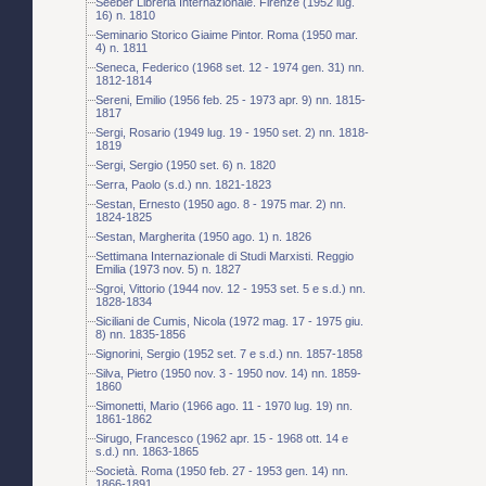
Seeber Libreria Internazionale. Firenze (1952 lug.
16) n. 1810
Seminario Storico Giaime Pintor. Roma (1950 mar.
4) n. 1811
Seneca, Federico (1968 set. 12 - 1974 gen. 31) nn.
1812-1814
Sereni, Emilio (1956 feb. 25 - 1973 apr. 9) nn. 1815-
1817
Sergi, Rosario (1949 lug. 19 - 1950 set. 2) nn. 1818-
1819
Sergi, Sergio (1950 set. 6) n. 1820
Serra, Paolo (s.d.) nn. 1821-1823
Sestan, Ernesto (1950 ago. 8 - 1975 mar. 2) nn.
1824-1825
Sestan, Margherita (1950 ago. 1) n. 1826
Settimana Internazionale di Studi Marxisti. Reggio
Emilia (1973 nov. 5) n. 1827
Sgroi, Vittorio (1944 nov. 12 - 1953 set. 5 e s.d.) nn.
1828-1834
Siciliani de Cumis, Nicola (1972 mag. 17 - 1975 giu.
8) nn. 1835-1856
Signorini, Sergio (1952 set. 7 e s.d.) nn. 1857-1858
Silva, Pietro (1950 nov. 3 - 1950 nov. 14) nn. 1859-
1860
Simonetti, Mario (1966 ago. 11 - 1970 lug. 19) nn.
1861-1862
Sirugo, Francesco (1962 apr. 15 - 1968 ott. 14 e
s.d.) nn. 1863-1865
Società. Roma (1950 feb. 27 - 1953 gen. 14) nn.
1866-1891