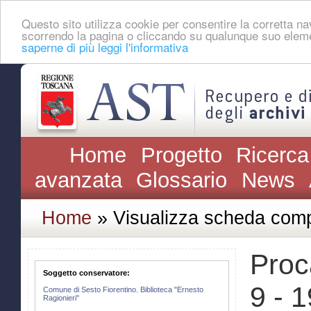
Questo sito utilizza cookie per consentire la corretta 
scorrendo la pagina o cliccando su qualunque suo eleme
saperne di più leggi l'informativa
Home
Progetto
Ricerca
avanzata
Glossario
News
Home
» Visualizza scheda comp
Proc
Soggetto conservatore:
9 - 
Comune di Sesto Fiorentino. Biblioteca "Ernesto
Ragionieri"