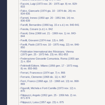
Faccini, Luigi (1973 nov. 26 - 1975 apr. 8) nn. 829-
833
Falco, Giancarlo (1974 giu. 10 - 1974 dic. 26) nn.
834-835
Farneti, Ireneo (1950 apr. 20 - 1951 feb. 14) nn.
836-839
Farolfi, Bernardino (1966 lug. 15 e s.d.) nn. 840-841
Fasola, Cesare (s.d.) n. 842
Fasoli, Gina (1968 set. 21 - 1969 nov. 1) nn. 843-
844
Favilli, Giovanni (1974 mar. 13) n. 845
Favilli, Paolo (1973 nov. 10 - 1975 mag. 22) nn. 846-
850
Fédération International des Résistans. Vienna
(1973 gen. 25 - 1973 feb. 23) nn. 851-853
Federazione Giovanile Comunista. Roma (1955 apr.
2) n. 854
Feltrinelli Editore. Milano (1956 gen. 17 - 1973 mag.
8) nn. 855-865
Ferrari, Francesco (1974 apr. 7) n. 866
Ferrario, Clemente (1968 dic. 11) n. 867
Ferri, Franco (1968 ago. 13 - 1968 set. 13) nn. 868-
869
Figurelli, Michela e Forti Camilla (1973 nov. 12) n.
870
Filippuzzi, Angelo (1952 gen. 25 - 1956 feb. 2) nn.
871-874
Filippuzzi, Luisa (1957 ago. 23) n. 875