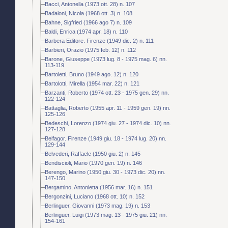
Bacci, Antonella (1973 ott. 28) n. 107
Badaloni, Nicola (1968 ott. 3) n. 108
Bahne, Sigfried (1966 ago 7) n. 109
Baldi, Enrica (1974 apr. 18) n. 110
Barbera Editore. Firenze (1949 dic. 2) n. 111
Barbieri, Orazio (1975 feb. 12) n. 112
Barone, Giuseppe (1973 lug. 8 - 1975 mag. 6) nn.
113-119
Bartoletti, Bruno (1949 ago. 12) n. 120
Bartolotti, Mirella (1954 mar. 22) n. 121
Barzanti, Roberto (1974 ott. 23 - 1975 gen. 29) nn.
122-124
Battaglia, Roberto (1955 apr. 11 - 1959 gen. 19) nn.
125-126
Bedeschi, Lorenzo (1974 giu. 27 - 1974 dic. 10) nn.
127-128
Belfagor. Firenze (1949 giu. 18 - 1974 lug. 20) nn.
129-144
Belvederi, Raffaele (1950 giu. 2) n. 145
Bendiscioli, Mario (1970 gen. 19) n. 146
Berengo, Marino (1950 giu. 30 - 1973 dic. 20) nn.
147-150
Bergamino, Antonietta (1956 mar. 16) n. 151
Bergonzini, Luciano (1968 ott. 10) n. 152
Berlinguer, Giovanni (1973 mag. 19) n. 153
Berlinguer, Luigi (1973 mag. 13 - 1975 giu. 21) nn.
154-161