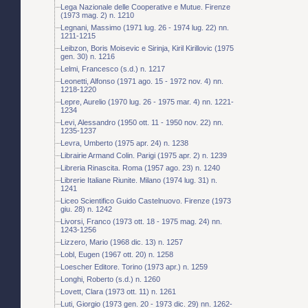
Lega Nazionale delle Cooperative e Mutue. Firenze
(1973 mag. 2) n. 1210
Legnani, Massimo (1971 lug. 26 - 1974 lug. 22) nn.
1211-1215
Leibzon, Boris Moisevic e Sirinja, Kiril Kirillovic (1975
gen. 30) n. 1216
Lelmi, Francesco (s.d.) n. 1217
Leonetti, Alfonso (1971 ago. 15 - 1972 nov. 4) nn.
1218-1220
Lepre, Aurelio (1970 lug. 26 - 1975 mar. 4) nn. 1221-
1234
Levi, Alessandro (1950 ott. 11 - 1950 nov. 22) nn.
1235-1237
Levra, Umberto (1975 apr. 24) n. 1238
Librairie Armand Colin. Parigi (1975 apr. 2) n. 1239
Libreria Rinascita. Roma (1957 ago. 23) n. 1240
Librerie Italiane Riunite. Milano (1974 lug. 31) n.
1241
Liceo Scientifico Guido Castelnuovo. Firenze (1973
giu. 28) n. 1242
Livorsi, Franco (1973 ott. 18 - 1975 mag. 24) nn.
1243-1256
Lizzero, Mario (1968 dic. 13) n. 1257
Lobl, Eugen (1967 ott. 20) n. 1258
Loescher Editore. Torino (1973 apr.) n. 1259
Longhi, Roberto (s.d.) n. 1260
Lovett, Clara (1973 ott. 11) n. 1261
Luti, Giorgio (1973 gen. 20 - 1973 dic. 29) nn. 1262-