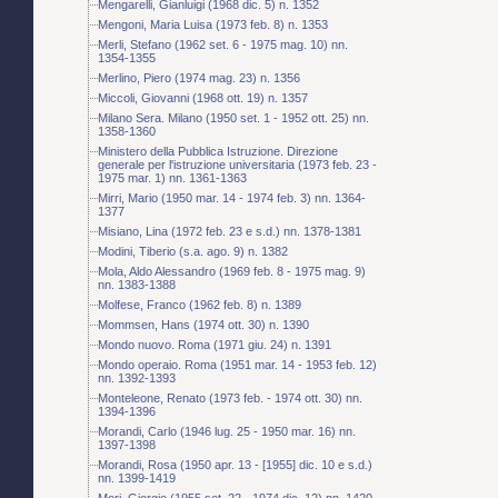
Mengarelli, Gianluigi (1968 dic. 5) n. 1352
Mengoni, Maria Luisa (1973 feb. 8) n. 1353
Merli, Stefano (1962 set. 6 - 1975 mag. 10) nn.
1354-1355
Merlino, Piero (1974 mag. 23) n. 1356
Miccoli, Giovanni (1968 ott. 19) n. 1357
Milano Sera. Milano (1950 set. 1 - 1952 ott. 25) nn.
1358-1360
Ministero della Pubblica Istruzione. Direzione
generale per l'istruzione universitaria (1973 feb. 23 -
1975 mar. 1) nn. 1361-1363
Mirri, Mario (1950 mar. 14 - 1974 feb. 3) nn. 1364-
1377
Misiano, Lina (1972 feb. 23 e s.d.) nn. 1378-1381
Modini, Tiberio (s.a. ago. 9) n. 1382
Mola, Aldo Alessandro (1969 feb. 8 - 1975 mag. 9)
nn. 1383-1388
Molfese, Franco (1962 feb. 8) n. 1389
Mommsen, Hans (1974 ott. 30) n. 1390
Mondo nuovo. Roma (1971 giu. 24) n. 1391
Mondo operaio. Roma (1951 mar. 14 - 1953 feb. 12)
nn. 1392-1393
Monteleone, Renato (1973 feb. - 1974 ott. 30) nn.
1394-1396
Morandi, Carlo (1946 lug. 25 - 1950 mar. 16) nn.
1397-1398
Morandi, Rosa (1950 apr. 13 - [1955] dic. 10 e s.d.)
nn. 1399-1419
Mori, Giorgio (1955 set. 22 - 1974 dic. 12) nn. 1420-