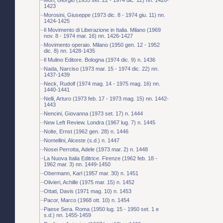
1423
Morosini, Giuseppe (1973 dic. 8 - 1974 giu. 11) nn.
1424-1425
Il Movimento di Liberazione in Italia. Milano (1969
nov. 8 - 1974 mar. 16) nn. 1426-1427
Movimento operaio. Milano (1950 gen. 12 - 1952
dic. 8) nn. 1428-1435
Il Mulino Editore. Bologna (1974 dic. 9) n. 1436
Nada, Narciso (1973 mar. 15 - 1974 dic. 22) nn.
1437-1439
Neck, Rudolf (1974 mag. 14 - 1975 mag. 16) nn.
1440-1441
Nelli, Arturo (1973 feb. 17 - 1973 mag. 15) nn. 1442-
1443
Nencini, Giovanna (1973 set. 17) n. 1444
New Left Review. Londra (1967 lug. 7) n. 1445
Nolte, Ernst (1962 gen. 28) n. 1446
Nomellini, Alceste (s.d.) n. 1447
Nosei Perrotta, Adele (1973 mar. 2) n. 1448
La Nuova Italia Editrice. Firenze (1962 feb. 18 -
1962 mar. 3) nn. 1449-1450
Obermann, Karl (1957 mar. 30) n. 1451
Olivieri, Achille (1975 mar. 15) n. 1452
Ottati, Davis (1971 mag. 10) n. 1453
Pacor, Marco (1968 ott. 10) n. 1454
Paese Sera. Roma (1950 lug. 15 - 1950 set. 1 e
s.d.) nn. 1455-1459