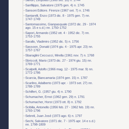
Sanfilippo, Salvatore (1975 gen. 4) n. 1745
Sansoni Editore. Firenze (1967 set. 7) n. 1746
Santarelli, Enzo (1973 dic. 8 - 1975 gen. 7) nn.
1747-1749
Santomassimo, Gianpasquale (1972 dic. 29 - 1974
ago. 15 e s.d.) nn. 1750-1752
Sapori, Armando (1952 ott. 4 - 1952 dic. 7) nn.
1753-1755
Sarallo, Vladimiro (1952 dic. 5) n. 1756
Sassoon, Donald (1974 giu. 4 - 1975 apr. 23) nn.
1757-1767
Sbaraglini Ceccucci, Mirella (1961 nov. 7) n. 1768
Sbriccoli, Mario (1973 dic. 27 - 1974 giu. 15) nn.
1769-1771
Scalpelli, Adolfo (1966 mag. 12 - 1975 mar. 9) nn.
1772-1786
Scarcia, Biancamaria (1974 gen. 15) n. 1787
Scarlino, Adalberto (1973 apr. - 1973 set. 27) nn.
1788-1789
Schilfert, G. (1957 giu. 4) n. 1790
Schumacher, Ernst (1962 gen. 29) n. 1791
Schumacher, Horst (1973 ott. 8) n. 1792
Scibilia, Antonello (1956 feb. 27 - 1962 feb. 19) nn.
1793-1796
Sebreli, Juan José (1973 ago. 6) n. 1797
Sechi, Salvatore (1971 dic. 7 - 1975 apr. 14 e s.d.)
nn. 1798-1809