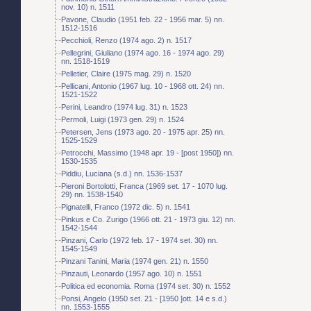
nov. 10) n. 1511
Pavone, Claudio (1951 feb. 22 - 1956 mar. 5) nn.
1512-1516
Pecchioli, Renzo (1974 ago. 2) n. 1517
Pellegrini, Giuliano (1974 ago. 16 - 1974 ago. 29)
nn. 1518-1519
Pelletier, Claire (1975 mag. 29) n. 1520
Pellicani, Antonio (1967 lug. 10 - 1968 ott. 24) nn.
1521-1522
Perini, Leandro (1974 lug. 31) n. 1523
Permoli, Luigi (1973 gen. 29) n. 1524
Petersen, Jens (1973 ago. 20 - 1975 apr. 25) nn.
1525-1529
Petrocchi, Massimo (1948 apr. 19 - [post 1950]) nn.
1530-1535
Piddiu, Luciana (s.d.) nn. 1536-1537
Pieroni Bortolotti, Franca (1969 set. 17 - 1070 lug.
29) nn. 1538-1540
Pignatelli, Franco (1972 dic. 5) n. 1541
Pinkus e Co. Zurigo (1966 ott. 21 - 1973 giu. 12) nn.
1542-1544
Pinzani, Carlo (1972 feb. 17 - 1974 set. 30) nn.
1545-1549
Pinzani Tanini, Maria (1974 gen. 21) n. 1550
Pinzauti, Leonardo (1957 ago. 10) n. 1551
Politica ed economia. Roma (1974 set. 30) n. 1552
Ponsi, Angelo (1950 set. 21 - [1950 ]ott. 14 e s.d.)
nn. 1553-1555