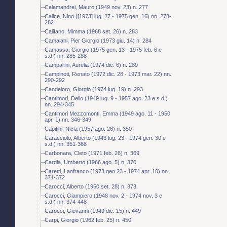
Calamandrei, Mauro (1949 nov. 23) n. 277
Calice, Nino ([1973] lug. 27 - 1975 gen. 16) nn. 278-
282
Califano, Mimma (1968 set. 26) n. 283
Camaiani, Pier Giorgio (1973 giu. 14) n. 284
Camassa, Giorgio (1975 gen. 13 - 1975 feb. 6 e
s.d.) nn. 285-288
Camparini, Aurelia (1974 dic. 6) n. 289
Campinoti, Renato (1972 dic. 28 - 1973 mar. 22) nn.
290-292
Candeloro, Giorgio (1974 lug. 19) n. 293
Cantimori, Delio (1949 lug. 9 - 1957 ago. 23 e s.d.)
nn. 294-345
Cantimori Mezzomonti, Emma (1949 ago. 11 - 1950
apr. 1) nn. 346-349
Capitini, Nicla (1957 ago. 26) n. 350
Caracciolo, Alberto (1943 lug. 23 - 1974 gen. 30 e
s.d.) nn. 351-368
Carbonara, Cleto (1971 feb. 26) n. 369
Cardia, Umberto (1966 ago. 5) n. 370
Caretti, Lanfranco (1973 gen.23 - 1974 apr. 10) nn.
371-372
Carocci, Alberto (1950 set. 28) n. 373
Carocci, Giampiero (1948 nov. 2 - 1974 nov. 3 e
s.d.) nn. 374-448
Carocci, Giovanni (1949 dic. 15) n. 449
Carpi, Giorgio (1962 feb. 25) n. 450