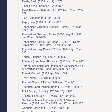
Finale, Carlo (1963 ott. 19) n. 876
Finzi, Enrico (1975 feb. 22) n. 877
Finzi, Roberto (1974 dic. 5 - 1975 feb. 15) nn. 878-
879
Fiori, Giuseppe (s.d.) nn. 880-881
Firpo, Luigi (1974 giu. 21) n. 882
Fondazione Giacomo Brodolini. Roma (1973 mar.
12) n. 883
Fondazione Gramsci. Roma (1950 mag. 5 - 1952
ott. 27) nn. 884-885
Fondazione Lelio e Lisli Basso - ISSOCO. Roma
(1973 mar. 2 - 1974 nov. 19) nn. 886-894
Fondazione Luigi Einaudi. Torino (1974 lug. 15) n.
895
Forlani, Luciano (s.a. ago.28) n. 896
Fornace (La). Sesto Fiorentino (1952 feb. 7) n. 897
Forschungsinstitut der Deutschen Gesellschaft für
Auswärtige Politik. Bonn (1973 mar. 2) n. 898
Franzi, Corrado (1973 apr. 10) n. 899
Frey, Ingrid (1966 giu. 6) n. 900
Frezza Bicocchi, Daria (1969 set. 10) n. 901
Friedrich Ebert Stiftung. Bonn (1973 apr. 4) n. 902
Fulci Baroni, Virginia (1973 feb. 28) n. 903
Funaro, Liana (s.d. - 1974 dic.) nn. 904-905
Gabinetto Scientifico Letterario G. P. Viesseux.
Firenze (1974 nov. 25 - 1975 mar. 17) nn. 906-907
Gabriele, Mariano (1974 gen. 30) n. 908