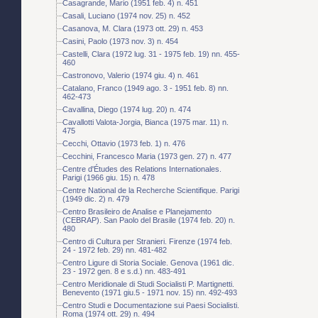
Casagrande, Mario (1951 feb. 4) n. 451
Casali, Luciano (1974 nov. 25) n. 452
Casanova, M. Clara (1973 ott. 29) n. 453
Casini, Paolo (1973 nov. 3) n. 454
Castelli, Clara (1972 lug. 31 - 1975 feb. 19) nn. 455-
460
Castronovo, Valerio (1974 giu. 4) n. 461
Catalano, Franco (1949 ago. 3 - 1951 feb. 8) nn.
462-473
Cavallina, Diego (1974 lug. 20) n. 474
Cavallotti Valota-Jorgia, Bianca (1975 mar. 11) n.
475
Cecchi, Ottavio (1973 feb. 1) n. 476
Cecchini, Francesco Maria (1973 gen. 27) n. 477
Centre d'Études des Relations Internationales.
Parigi (1966 giu. 15) n. 478
Centre National de la Recherche Scientifique. Parigi
(1949 dic. 2) n. 479
Centro Brasileiro de Analise e Planejamento
(CEBRAP). San Paolo del Brasile (1974 feb. 20) n.
480
Centro di Cultura per Stranieri. Firenze (1974 feb.
24 - 1972 feb. 29) nn. 481-482
Centro Ligure di Storia Sociale. Genova (1961 dic.
23 - 1972 gen. 8 e s.d.) nn. 483-491
Centro Meridionale di Studi Socialisti P. Martignetti.
Benevento (1971 giu.5 - 1971 nov. 15) nn. 492-493
Centro Studi e Documentazione sui Paesi Socialisti.
Roma (1974 ott. 29) n. 494