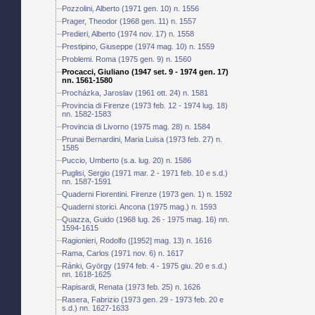
Pozzolini, Alberto (1971 gen. 10) n. 1556
Prager, Theodor (1968 gen. 11) n. 1557
Predieri, Alberto (1974 nov. 17) n. 1558
Prestipino, Giuseppe (1974 mag. 10) n. 1559
Problemi. Roma (1975 gen. 9) n. 1560
Procacci, Giuliano (1947 set. 9 - 1974 gen. 17)
nn. 1561-1580
Procházka, Jaroslav (1961 ott. 24) n. 1581
Provincia di Firenze (1973 feb. 12 - 1974 lug. 18)
nn. 1582-1583
Provincia di Livorno (1975 mag. 28) n. 1584
Prunai Bernardini, Maria Luisa (1973 feb. 27) n.
1585
Puccio, Umberto (s.a. lug. 20) n. 1586
Puglisi, Sergio (1971 mar. 2 - 1971 feb. 10 e s.d.)
nn. 1587-1591
Quaderni Fiorentini. Firenze (1973 gen. 1) n. 1592
Quaderni storici. Ancona (1975 mag.) n. 1593
Quazza, Guido (1968 lug. 26 - 1975 mag. 16) nn.
1594-1615
Ragionieri, Rodolfo ([1952] mag. 13) n. 1616
Rama, Carlos (1971 nov. 6) n. 1617
Ránki, György (1974 feb. 4 - 1975 giu. 20 e s.d.)
nn. 1618-1625
Rapisardi, Renata (1973 feb. 25) n. 1626
Rasera, Fabrizio (1973 gen. 29 - 1973 feb. 20 e
s.d.) nn. 1627-1633