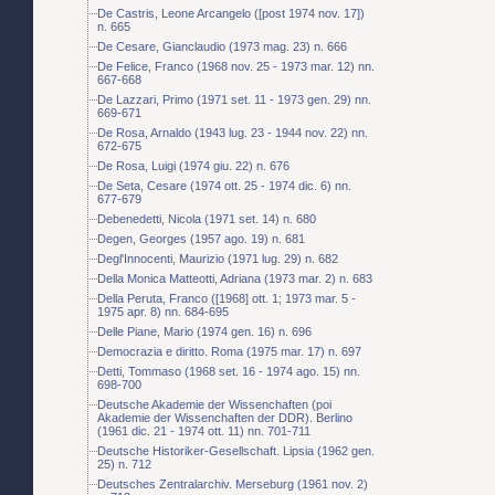
De Castris, Leone Arcangelo ([post 1974 nov. 17])
n. 665
De Cesare, Gianclaudio (1973 mag. 23) n. 666
De Felice, Franco (1968 nov. 25 - 1973 mar. 12) nn.
667-668
De Lazzari, Primo (1971 set. 11 - 1973 gen. 29) nn.
669-671
De Rosa, Arnaldo (1943 lug. 23 - 1944 nov. 22) nn.
672-675
De Rosa, Luigi (1974 giu. 22) n. 676
De Seta, Cesare (1974 ott. 25 - 1974 dic. 6) nn.
677-679
Debenedetti, Nicola (1971 set. 14) n. 680
Degen, Georges (1957 ago. 19) n. 681
Degl'Innocenti, Maurizio (1971 lug. 29) n. 682
Della Monica Matteotti, Adriana (1973 mar. 2) n. 683
Della Peruta, Franco ([1968] ott. 1; 1973 mar. 5 -
1975 apr. 8) nn. 684-695
Delle Piane, Mario (1974 gen. 16) n. 696
Democrazia e diritto. Roma (1975 mar. 17) n. 697
Detti, Tommaso (1968 set. 16 - 1974 ago. 15) nn.
698-700
Deutsche Akademie der Wissenchaften (poi
Akademie der Wissenchaften der DDR). Berlino
(1961 dic. 21 - 1974 ott. 11) nn. 701-711
Deutsche Historiker-Gesellschaft. Lipsia (1962 gen.
25) n. 712
Deutsches Zentralarchiv. Merseburg (1961 nov. 2)