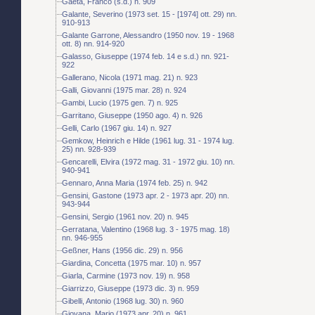
Gaeta, Franco (s.d.) n. 909
Galante, Severino (1973 set. 15 - [1974] ott. 29) nn.
910-913
Galante Garrone, Alessandro (1950 nov. 19 - 1968
ott. 8) nn. 914-920
Galasso, Giuseppe (1974 feb. 14 e s.d.) nn. 921-
922
Gallerano, Nicola (1971 mag. 21) n. 923
Galli, Giovanni (1975 mar. 28) n. 924
Gambi, Lucio (1975 gen. 7) n. 925
Garritano, Giuseppe (1950 ago. 4) n. 926
Gelli, Carlo (1967 giu. 14) n. 927
Gemkow, Heinrich e Hilde (1961 lug. 31 - 1974 lug.
25) nn. 928-939
Gencarelli, Elvira (1972 mag. 31 - 1972 giu. 10) nn.
940-941
Gennaro, Anna Maria (1974 feb. 25) n. 942
Gensini, Gastone (1973 apr. 2 - 1973 apr. 20) nn.
943-944
Gensini, Sergio (1961 nov. 20) n. 945
Gerratana, Valentino (1968 lug. 3 - 1975 mag. 18)
nn. 946-955
Geßner, Hans (1956 dic. 29) n. 956
Giardina, Concetta (1975 mar. 10) n. 957
Giarla, Carmine (1973 nov. 19) n. 958
Giarrizzo, Giuseppe (1973 dic. 3) n. 959
Gibelli, Antonio (1968 lug. 30) n. 960
Giovana, Mario (1973 apr. 20) n. 961