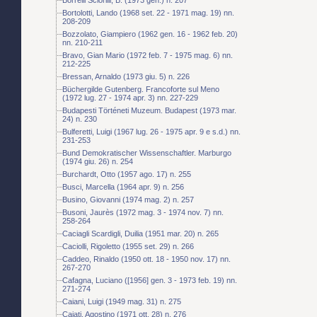
Bortolotti, Lando (1968 set. 22 - 1971 mag. 19) nn.
208-209
Bozzolato, Giampiero (1962 gen. 16 - 1962 feb. 20)
nn. 210-211
Bravo, Gian Mario (1972 feb. 7 - 1975 mag. 6) nn.
212-225
Bressan, Arnaldo (1973 giu. 5) n. 226
Büchergilde Gutenberg. Francoforte sul Meno
(1972 lug. 27 - 1974 apr. 3) nn. 227-229
Budapesti Történeti Muzeum. Budapest (1973 mar.
24) n. 230
Bulferetti, Luigi (1967 lug. 26 - 1975 apr. 9 e s.d.) nn.
231-253
Bund Demokratischer Wissenschaftler. Marburgo
(1974 giu. 26) n. 254
Burchardt, Otto (1957 ago. 17) n. 255
Busci, Marcella (1964 apr. 9) n. 256
Busino, Giovanni (1974 mag. 2) n. 257
Busoni, Jaurès (1972 mag. 3 - 1974 nov. 7) nn.
258-264
Caciagli Scardigli, Duilia (1951 mar. 20) n. 265
Caciolli, Rigoletto (1955 set. 29) n. 266
Caddeo, Rinaldo (1950 ott. 18 - 1950 nov. 17) nn.
267-270
Cafagna, Luciano ([1956] gen. 3 - 1973 feb. 19) nn.
271-274
Caiani, Luigi (1949 mag. 31) n. 275
Cajati, Agostino (1971 ott. 28) n. 276