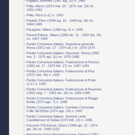
Pagliaro, Antonino (1967 lug. 10) n. 1460
Palla, Marco (1973 mar. 20 - 1975 mar. 26) nn.
1461-1462
Palla, Piero (s.d.) n. 1463
Paoletti, Piero (1949 lug. 16 - 1949 lug. 26) nn.
1464-1465
Paragone. Milano (1966 lug. 6) n. 1466
Parenti Editore. Milano (1955 dic. 31 - 1962 feb. 26)
nn. 1467-1469
Partito Comunista Italiano. Segreteria generale.
Roma (1972 nov. 17 - 1974 ott.) nn. 1470-1474
Partito Comunista Italiano. Direzione. Roma (1950
nov. 2 - 1975 apr. 11) nn. 1475-1486
Partito Comunista Italiano. Federazione di Firenze
(1952 ott. 17 - 1973 feb. 17) nn. 1487-1491
Partito Comunista Italiano. Federazione di Pisa
(1972 mar. 26) n. 1492
Partito Comunista Italiano. Federazione di Prato
(s.d.) n. 1493
Partito Comunista Italiano. Federazione di Ravenna
(1952 mag. 7 - 1952 set. 18) nn. 1494-1495
Partito Comunista Italiano. Federazione di Reggio
Emilia (1973 ago. 7) n. 1496
Partito Comunista Italiano. Comitato Comunale.
Colle Val d'Elsa (1974 ago. 24) n. 1497
Partito Comunista Italiano. Sezione Lenin.
Castellamare di Stabia (1974 feb. 14) n. 1498
Passerin D'Entrèves, Ettore (1948 apr. 22 - 1974
giu. 26) nn. 1499-1510
Patrimonio Ginori Amministrazione. Firenze (1952