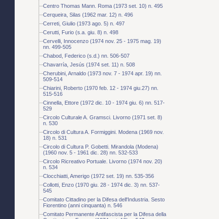
Centro Thomas Mann. Roma (1973 set. 10) n. 495
Cerqueira, Silas (1962 mar. 12) n. 496
Cerreti, Giulio (1973 ago. 5) n. 497
Cerutti, Furio (s.a. giu. 8) n. 498
Cervelli, Innocenzo (1974 nov. 25 - 1975 mag. 19)
nn. 499-505
Chabod, Federico (s.d.) nn. 506-507
Chavarría, Jesús (1974 set. 11) n. 508
Cherubini, Arnaldo (1973 nov. 7 - 1974 apr. 19) nn.
509-514
Chiarini, Roberto (1970 feb. 12 - 1974 giu.27) nn.
515-516
Cinnella, Ettore (1972 dic. 10 - 1974 giu. 6) nn. 517-
529
Circolo Culturale A. Gramsci. Livorno (1971 set. 8)
n. 530
Circolo di Cultura A. Formiggini. Modena (1969 nov.
18) n. 531
Circolo di Cultura P. Gobetti. Mirandola (Modena)
(1960 nov. 5 - 1961 dic. 28) nn. 532-533
Circolo Ricreativo Portuale. Livorno (1974 nov. 20)
n. 534
Clocchiatti, Amerigo (1972 set. 19) nn. 535-356
Collotti, Enzo (1970 giu. 28 - 1974 dic. 3) nn. 537-
545
Comitato Cittadino per la Difesa dell'Industria. Sesto
Fiorentino (anni cinquanta) n. 546
Comitato Permanente Antifascista per la Difesa della