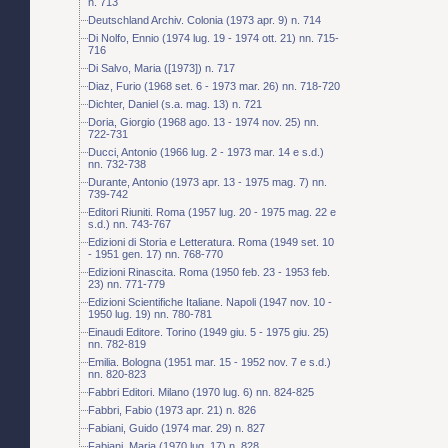
n. 713
Deutschland Archiv. Colonia (1973 apr. 9) n. 714
Di Nolfo, Ennio (1974 lug. 19 - 1974 ott. 21) nn. 715-
716
Di Salvo, Maria ([1973]) n. 717
Diaz, Furio (1968 set. 6 - 1973 mar. 26) nn. 718-720
Dichter, Daniel (s.a. mag. 13) n. 721
Doria, Giorgio (1968 ago. 13 - 1974 nov. 25) nn.
722-731
Ducci, Antonio (1966 lug. 2 - 1973 mar. 14 e s.d.)
nn. 732-738
Durante, Antonio (1973 apr. 13 - 1975 mag. 7) nn.
739-742
Editori Riuniti. Roma (1957 lug. 20 - 1975 mag. 22 e
s.d.) nn. 743-767
Edizioni di Storia e Letteratura. Roma (1949 set. 10
- 1951 gen. 17) nn. 768-770
Edizioni Rinascita. Roma (1950 feb. 23 - 1953 feb.
23) nn. 771-779
Edizioni Scientifiche Italiane. Napoli (1947 nov. 10 -
1950 lug. 19) nn. 780-781
Einaudi Editore. Torino (1949 giu. 5 - 1975 giu. 25)
nn. 782-819
Emilia. Bologna (1951 mar. 15 - 1952 nov. 7 e s.d.)
nn. 820-823
Fabbri Editori. Milano (1970 lug. 6) nn. 824-825
Fabbri, Fabio (1973 apr. 21) n. 826
Fabiani, Guido (1974 mar. 29) n. 827
Fabiani, Maria (1970 lug. 17) n. 828