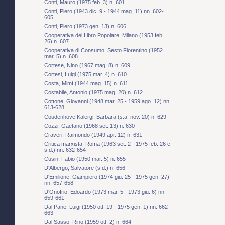
Conti, Mauro (1975 feb. 3) n. 601
Conti, Piero (1943 dic. 9 - 1944 mag. 11) nn. 602-
605
Conti, Piero (1973 gen. 13) n. 606
Cooperativa del Libro Popolare. Milano (1953 feb.
26) n. 607
Cooperativa di Consumo. Sesto Fiorentino (1952
mar. 5) n. 608
Cortese, Nino (1967 mag. 8) n. 609
Cortesi, Luigi (1975 mar. 4) n. 610
Costa, Mimì (1944 mag. 15) n. 611
Costabile, Antonio (1975 mag. 20) n. 612
Cottone, Giovanni (1948 mar. 25 - 1959 ago. 12) nn.
613-628
Coudenhove Kalergi, Barbara (s.a. nov. 20) n. 629
Cozzi, Gaetano (1968 set. 13) n. 630
Craveri, Raimondo (1949 apr. 12) n. 631
Critica marxista. Roma (1963 set. 2 - 1975 feb. 26 e
s.d.) nn. 632-654
Cusin, Fabio (1950 mar. 5) n. 655
D'Albergo, Salvatore (s.d.) n. 656
D'Emilione, Giampiero (1974 giu. 25 - 1975 gen. 27)
nn. 657-658
D'Onofrio, Edoardo (1973 mar. 5 - 1973 giu. 6) nn.
659-661
Dal Pane, Luigi (1950 ott. 19 - 1975 gen. 1) nn. 662-
663
Dal Sasso, Rino (1959 ott. 2) n. 664