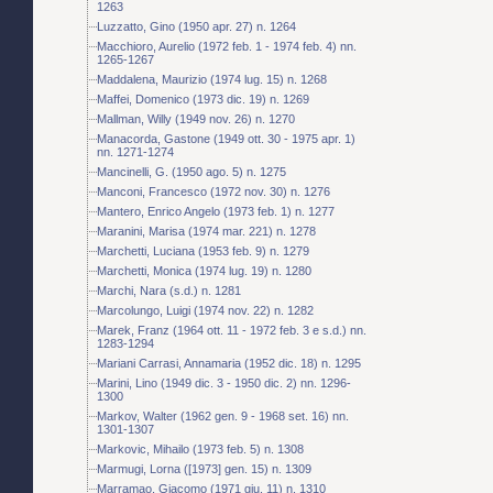
1263
Luzzatto, Gino (1950 apr. 27) n. 1264
Macchioro, Aurelio (1972 feb. 1 - 1974 feb. 4) nn.
1265-1267
Maddalena, Maurizio (1974 lug. 15) n. 1268
Maffei, Domenico (1973 dic. 19) n. 1269
Mallman, Willy (1949 nov. 26) n. 1270
Manacorda, Gastone (1949 ott. 30 - 1975 apr. 1)
nn. 1271-1274
Mancinelli, G. (1950 ago. 5) n. 1275
Manconi, Francesco (1972 nov. 30) n. 1276
Mantero, Enrico Angelo (1973 feb. 1) n. 1277
Maranini, Marisa (1974 mar. 221) n. 1278
Marchetti, Luciana (1953 feb. 9) n. 1279
Marchetti, Monica (1974 lug. 19) n. 1280
Marchi, Nara (s.d.) n. 1281
Marcolungo, Luigi (1974 nov. 22) n. 1282
Marek, Franz (1964 ott. 11 - 1972 feb. 3 e s.d.) nn.
1283-1294
Mariani Carrasi, Annamaria (1952 dic. 18) n. 1295
Marini, Lino (1949 dic. 3 - 1950 dic. 2) nn. 1296-
1300
Markov, Walter (1962 gen. 9 - 1968 set. 16) nn.
1301-1307
Markovic, Mihailo (1973 feb. 5) n. 1308
Marmugi, Lorna ([1973] gen. 15) n. 1309
Marramao, Giacomo (1971 giu. 11) n. 1310