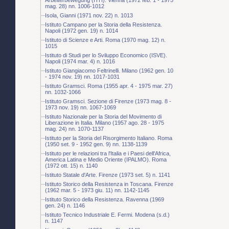
mag. 28) nn. 1006-1012
Isola, Gianni (1971 nov. 22) n. 1013
Istituto Campano per la Storia della Resistenza.
Napoli (1972 gen. 19) n. 1014
Istituto di Scienze e Arti. Roma (1970 mag. 12) n.
1015
Istituto di Studi per lo Sviluppo Economico (ISVE).
Napoli (1974 mar. 4) n. 1016
Istituto Giangiacomo Feltrinelli. Milano (1962 gen. 10
- 1974 nov. 19) nn. 1017-1031
Istituto Gramsci. Roma (1955 apr. 4 - 1975 mar. 27)
nn. 1032-1066
Istituto Gramsci. Sezione di Firenze (1973 mag. 8 -
1973 nov. 19) nn. 1067-1069
Istituto Nazionale per la Storia del Movimento di
Liberazione in Italia. Milano (1957 ago. 28 - 1975
mag. 24) nn. 1070-1137
Istituto per la Storia del Risorgimento Italiano. Roma
(1950 set. 9 - 1952 gen. 9) nn. 1138-1139
Istituto per le relazioni tra l'Italia e i Paesi dell'Africa,
America Latina e Medio Oriente (IPALMO). Roma
(1972 ott. 15) n. 1140
Istituto Statale d'Arte. Firenze (1973 set. 5) n. 1141
Istituto Storico della Resistenza in Toscana. Firenze
(1962 mar. 5 - 1973 giu. 11) nn. 1142-1145
Istituto Storico della Resistenza. Ravenna (1969
gen. 24) n. 1146
Istituto Tecnico Industriale E. Fermi. Modena (s.d.)
n. 1147