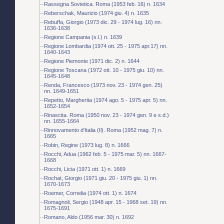
Rassegna Sovietica. Roma (1953 feb. 16) n. 1634
Reberschak, Maurizio (1974 giu. 4) n. 1635
Rebuffa, Giorgio (1973 dic. 29 - 1974 lug. 16) nn.
1636-1638
Regione Campania (s.l.) n. 1639
Regione Lombardia (1974 ott. 25 - 1975 apr.17) nn.
1640-1643
Regione Piemonte (1971 dic. 2) n. 1644
Regione Toscana (1972 ott. 10 - 1975 giu. 10) nn.
1645-1648
Renda, Francesco (1973 nov. 23 - 1974 gen. 25)
nn. 1649-1651
Repetto, Margherita (1974 ago. 5 - 1975 apr. 5) nn.
1652-1654
Rinascita. Roma (1950 nov. 23 - 1974 gen. 9 e s.d.)
nn. 1655-1664
Rinnovamento d'Italia (Il). Roma (1952 mag. 7) n.
1665
Robin, Regine (1973 lug. 8) n. 1666
Rocchi, Adua (1962 feb. 5 - 1975 mar. 5) nn. 1667-
1668
Rocchi, Licia (1971 ott. 1) n. 1669
Rochat, Giorgio (1971 giu. 20 - 1975 giu. 1) nn.
1670-1673
Roemer, Cornelia (1974 ott. 1) n. 1674
Romagnoli, Sergio (1948 apr. 15 - 1968 set. 19) nn.
1675-1691
Romano, Aldo (1956 mar. 30) n. 1692