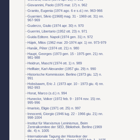
Giovannini, Paolo (1975 mar. 17) n. 962
Granito, Eugenia (1974 ago. 6 e s.d.) nn. 963-966
Guarnieri, Silvio ([1968] mag. 31 - 1969 ott. 31) nn.
967-969
Guderzo, Giulio (1974 apr. 30) n. 970
Guerrini, Libertario (1952 ott. 23) n. 971
Guida Editore. Napoli (1974 gen. 31) n. 972
Hájek, Milos (1962 mar. 20-1974 apr. 1) nn. 973-979
Hanák, Péter (1974 ott. 21) n. 980
Haupt, Georges (1973 gen. 15 - 1975 gen. 21) nn.
981-988
Heidrun, Maschl (1974 ott. 1) n. 989
Hellfaier, Karl-Alexander (1957 giu. 29) n. 990
Historische Kommission. Berlino (1973 giu. 12) n.
991
Hobsbawm, Eric J. (1973 apr. 10 - 1973 giu. 4) nn.
992-993
Horat, Marco (s.d.) n. 994
Hunecke, Volker (1972 feb. 9 - 1974 nov. 15) nn.
995-996
Imarisio, Eligio (1971 ott. 25) n. 997
Innocenti, Giorgio (1946 lug. 22 - 1966 giu. 21) nn.
998-1004
Institut für Marxismus Leninismus, Beim
Zentralkomitee der SED, Bibliothek. Berlino (1969
dic. 4) n. 1005
Internationale Tagung der Historiker der
Arbeiterbewegung (ITH). Vienna (1972 feb. 1 - 1975