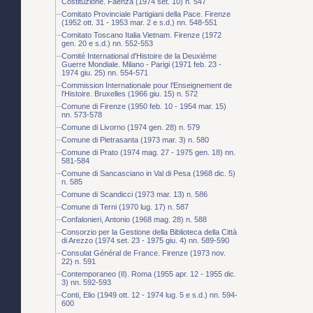
Costituzione. Faenza (1974 set. 10) n. 547
Comitato Provinciale Partigiani della Pace. Firenze
(1952 ott. 31 - 1953 mar. 2 e s.d.) nn. 548-551
Comitato Toscano Italia Vietnam. Firenze (1972
gen. 20 e s.d.) nn. 552-553
Comité International d'Histoire de la Deuxième
Guerre Mondiale. Milano - Parigi (1971 feb. 23 -
1974 giu. 25) nn. 554-571
Commission Internationale pour l'Enseignement de
l'Histoire. Bruxelles (1966 giu. 15) n. 572
Comune di Firenze (1950 feb. 10 - 1954 mar. 15)
nn. 573-578
Comune di Livorno (1974 gen. 28) n. 579
Comune di Pietrasanta (1973 mar. 3) n. 580
Comune di Prato (1974 mag. 27 - 1975 gen. 18) nn.
581-584
Comune di Sancasciano in Val di Pesa (1968 dic. 5)
n. 585
Comune di Scandicci (1973 mar. 13) n. 586
Comune di Terni (1970 lug. 17) n. 587
Confalonieri, Antonio (1968 mag. 28) n. 588
Consorzio per la Gestione della Biblioteca della Città
di Arezzo (1974 set. 23 - 1975 giu. 4) nn. 589-590
Consulat Général de France. Firenze (1973 nov.
22) n. 591
Contemporaneo (Il). Roma (1955 apr. 12 - 1955 dic.
3) nn. 592-593
Conti, Elio (1949 ott. 12 - 1974 lug. 5 e s.d.) nn. 594-
600