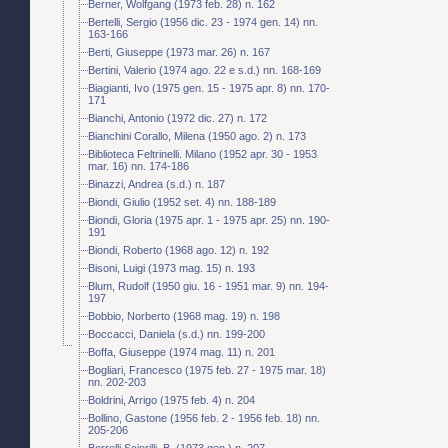
Berner, Wolfgang (1973 feb. 28) n. 162
Bertelli, Sergio (1956 dic. 23 - 1974 gen. 14) nn.
163-166
Berti, Giuseppe (1973 mar. 26) n. 167
Bertini, Valerio (1974 ago. 22 e s.d.) nn. 168-169
Biagianti, Ivo (1975 gen. 15 - 1975 apr. 8) nn. 170-
171
Bianchi, Antonio (1972 dic. 27) n. 172
Bianchini Corallo, Milena (1950 ago. 2) n. 173
Biblioteca Feltrinelli. Milano (1952 apr. 30 - 1953
mar. 16) nn. 174-186
Binazzi, Andrea (s.d.) n. 187
Biondi, Giulio (1952 set. 4) nn. 188-189
Biondi, Gloria (1975 apr. 1 - 1975 apr. 25) nn. 190-
191
Biondi, Roberto (1968 ago. 12) n. 192
Bisoni, Luigi (1973 mag. 15) n. 193
Blum, Rudolf (1950 giu. 16 - 1951 mar. 9) nn. 194-
197
Bobbio, Norberto (1968 mag. 19) n. 198
Boccacci, Daniela (s.d.) nn. 199-200
Boffa, Giuseppe (1974 mag. 11) n. 201
Bogliari, Francesco (1975 feb. 27 - 1975 mar. 18)
nn. 202-203
Boldrini, Arrigo (1975 feb. 4) n. 204
Bollino, Gastone (1956 feb. 2 - 1956 feb. 18) nn.
205-206
Borrelli Sciorilli, B. (1973 gen.) n. 207