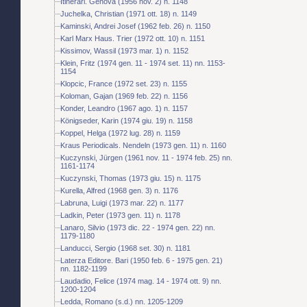
Itinerari. Genova (1956 nov. 2) n. 1148
Juchelka, Christian (1971 ott. 18) n. 1149
Kaminski, Andrei Josef (1962 feb. 26) n. 1150
Karl Marx Haus. Trier (1972 ott. 10) n. 1151
Kissimov, Wassil (1973 mar. 1) n. 1152
Klein, Fritz (1974 gen. 11 - 1974 set. 11) nn. 1153-
1154
Klopcic, France (1972 set. 23) n. 1155
Koloman, Gajan (1969 feb. 22) n. 1156
Konder, Leandro (1967 ago. 1) n. 1157
Königseder, Karin (1974 giu. 19) n. 1158
Koppel, Helga (1972 lug. 28) n. 1159
Kraus Periodicals. Nendeln (1973 gen. 11) n. 1160
Kuczynski, Jürgen (1961 nov. 11 - 1974 feb. 25) nn.
1161-1174
Kuczynski, Thomas (1973 giu. 15) n. 1175
Kurella, Alfred (1968 gen. 3) n. 1176
Labruna, Luigi (1973 mar. 22) n. 1177
Ladkin, Peter (1973 gen. 11) n. 1178
Lanaro, Silvio (1973 dic. 22 - 1974 gen. 22) nn.
1179-1180
Landucci, Sergio (1968 set. 30) n. 1181
Laterza Editore. Bari (1950 feb. 6 - 1975 gen. 21)
nn. 1182-1199
Laudadio, Felice (1974 mag. 14 - 1974 ott. 9) nn.
1200-1204
Ledda, Romano (s.d.) nn. 1205-1209