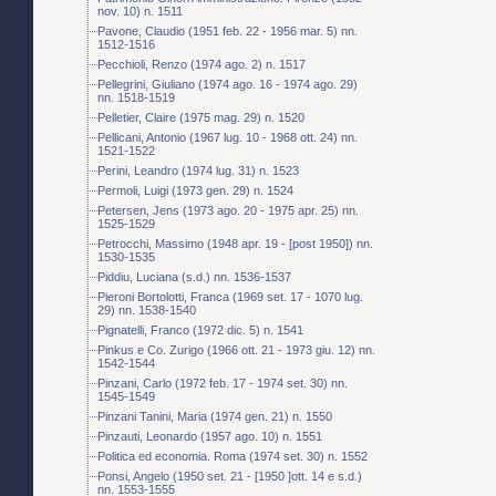
nov. 10) n. 1511
Pavone, Claudio (1951 feb. 22 - 1956 mar. 5) nn.
1512-1516
Pecchioli, Renzo (1974 ago. 2) n. 1517
Pellegrini, Giuliano (1974 ago. 16 - 1974 ago. 29)
nn. 1518-1519
Pelletier, Claire (1975 mag. 29) n. 1520
Pellicani, Antonio (1967 lug. 10 - 1968 ott. 24) nn.
1521-1522
Perini, Leandro (1974 lug. 31) n. 1523
Permoli, Luigi (1973 gen. 29) n. 1524
Petersen, Jens (1973 ago. 20 - 1975 apr. 25) nn.
1525-1529
Petrocchi, Massimo (1948 apr. 19 - [post 1950]) nn.
1530-1535
Piddiu, Luciana (s.d.) nn. 1536-1537
Pieroni Bortolotti, Franca (1969 set. 17 - 1070 lug.
29) nn. 1538-1540
Pignatelli, Franco (1972 dic. 5) n. 1541
Pinkus e Co. Zurigo (1966 ott. 21 - 1973 giu. 12) nn.
1542-1544
Pinzani, Carlo (1972 feb. 17 - 1974 set. 30) nn.
1545-1549
Pinzani Tanini, Maria (1974 gen. 21) n. 1550
Pinzauti, Leonardo (1957 ago. 10) n. 1551
Politica ed economia. Roma (1974 set. 30) n. 1552
Ponsi, Angelo (1950 set. 21 - [1950 ]ott. 14 e s.d.)
nn. 1553-1555