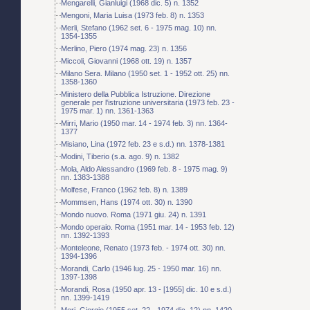
Mengarelli, Gianluigi (1968 dic. 5) n. 1352
Mengoni, Maria Luisa (1973 feb. 8) n. 1353
Merli, Stefano (1962 set. 6 - 1975 mag. 10) nn.
1354-1355
Merlino, Piero (1974 mag. 23) n. 1356
Miccoli, Giovanni (1968 ott. 19) n. 1357
Milano Sera. Milano (1950 set. 1 - 1952 ott. 25) nn.
1358-1360
Ministero della Pubblica Istruzione. Direzione
generale per l'istruzione universitaria (1973 feb. 23 -
1975 mar. 1) nn. 1361-1363
Mirri, Mario (1950 mar. 14 - 1974 feb. 3) nn. 1364-
1377
Misiano, Lina (1972 feb. 23 e s.d.) nn. 1378-1381
Modini, Tiberio (s.a. ago. 9) n. 1382
Mola, Aldo Alessandro (1969 feb. 8 - 1975 mag. 9)
nn. 1383-1388
Molfese, Franco (1962 feb. 8) n. 1389
Mommsen, Hans (1974 ott. 30) n. 1390
Mondo nuovo. Roma (1971 giu. 24) n. 1391
Mondo operaio. Roma (1951 mar. 14 - 1953 feb. 12)
nn. 1392-1393
Monteleone, Renato (1973 feb. - 1974 ott. 30) nn.
1394-1396
Morandi, Carlo (1946 lug. 25 - 1950 mar. 16) nn.
1397-1398
Morandi, Rosa (1950 apr. 13 - [1955] dic. 10 e s.d.)
nn. 1399-1419
Mori, Giorgio (1955 set. 22 - 1974 dic. 12) nn. 1420-