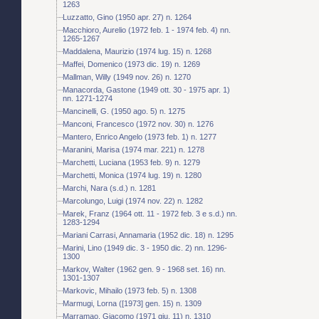
1263
Luzzatto, Gino (1950 apr. 27) n. 1264
Macchioro, Aurelio (1972 feb. 1 - 1974 feb. 4) nn.
1265-1267
Maddalena, Maurizio (1974 lug. 15) n. 1268
Maffei, Domenico (1973 dic. 19) n. 1269
Mallman, Willy (1949 nov. 26) n. 1270
Manacorda, Gastone (1949 ott. 30 - 1975 apr. 1)
nn. 1271-1274
Mancinelli, G. (1950 ago. 5) n. 1275
Manconi, Francesco (1972 nov. 30) n. 1276
Mantero, Enrico Angelo (1973 feb. 1) n. 1277
Maranini, Marisa (1974 mar. 221) n. 1278
Marchetti, Luciana (1953 feb. 9) n. 1279
Marchetti, Monica (1974 lug. 19) n. 1280
Marchi, Nara (s.d.) n. 1281
Marcolungo, Luigi (1974 nov. 22) n. 1282
Marek, Franz (1964 ott. 11 - 1972 feb. 3 e s.d.) nn.
1283-1294
Mariani Carrasi, Annamaria (1952 dic. 18) n. 1295
Marini, Lino (1949 dic. 3 - 1950 dic. 2) nn. 1296-
1300
Markov, Walter (1962 gen. 9 - 1968 set. 16) nn.
1301-1307
Markovic, Mihailo (1973 feb. 5) n. 1308
Marmugi, Lorna ([1973] gen. 15) n. 1309
Marramao, Giacomo (1971 giu. 11) n. 1310