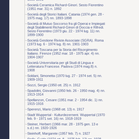
Società Ceramica Richard-Ginori. Sesto Fiorentino
(1951 mar. 31) n. 1892
Società degli Storici Italiani. Catania (1974 gen. 28 -
1975 mag. 17) nn. 1893-1898
Società di Mutuo Soccorso fra gli Operai e Impiegati
degli Stabilimenti Richard-Ginori di Doccia e Rifredi.
Sesto Fiorentino (1973 giu. 22 - 1974 lug. 11) nn.
1899-1900
Società Gestione Riviste Associate (SGRA). Roma
(1973 lug. 6 - 1974 lug. 8) nn. 1901-1903
Società Toscana per la Storia del Risorgimento
Italiano. Firenze (1952 mar. 18 - 1975 apr. 4) nn.
1904-1907
Società Universitaria per gli Studi di Lingua e
Letteratura Francese. Padova (1974 mag.8) n.
1908
Soldani, Simonetta (1970 lug. 27 - 1974 set. 5) nn.
1909-1911
Sozzi, Sergio (1950 ott. 25) n. 1912
Spadolini, Giovanni (1950 feb. 26 - 1950 mag. 4) nn.
1913-1914
Spellanzon, Cesare (1951 mar. 2 - 1954 dic. 1) nn.
1915-1916
Sperenzi, Mario (1968 ott. 13) n. 1917
Stadt Wuppertal - Kulturdezernent. Wuppertal (1970
feb. 9 - 1971 set. 16) nn. 1918-1919
Steiner, Herbert (1966 mar. 28 - 1975 gen. 13 e
s.d.) nn. 1920-1926
Steinhoff, Margarete (1957 feb. 7) n. 1927
Stella, Guido (1974 ott. 8 - 1975 feb. 12) nn. 1928-