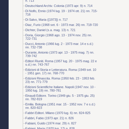
n. 713
Deutschland Archiv. Colonia (1973 apr. 9) n. 714
Di Nolfo, Ennio (1974 lug. 19 - 1974 ott. 21) nn. 715-
716
Di Salvo, Maria ([1973]) n. 717
Diaz, Furio (1968 set. 6 - 1973 mar. 26) nn. 718-720
Dichter, Daniel (s.a. mag. 13) n. 721
Doria, Giorgio (1968 ago. 13 - 1974 nov. 25) nn.
722-731
Ducci, Antonio (1966 lug. 2 - 1973 mar. 14 e s.d.)
nn. 732-738
Durante, Antonio (1973 apr. 13 - 1975 mag. 7) nn.
739-742
Editori Riuniti. Roma (1957 lug. 20 - 1975 mag. 22 e
s.d.) nn. 743-767
Edizioni di Storia e Letteratura. Roma (1949 set. 10
- 1951 gen. 17) nn. 768-770
Edizioni Rinascita. Roma (1950 feb. 23 - 1953 feb.
23) nn. 771-779
Edizioni Scientifiche Italiane. Napoli (1947 nov. 10 -
1950 lug. 19) nn. 780-781
Einaudi Editore. Torino (1949 giu. 5 - 1975 giu. 25)
nn. 782-819
Emilia. Bologna (1951 mar. 15 - 1952 nov. 7 e s.d.)
nn. 820-823
Fabbri Editori. Milano (1970 lug. 6) nn. 824-825
Fabbri, Fabio (1973 apr. 21) n. 826
Fabiani, Guido (1974 mar. 29) n. 827
Fabiani, Maria (1970 lug. 17) n. 828