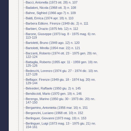
Bacci, Antonella (1973 ott. 28) n. 107
Badaloni, Nicola (1968 ott. 3) n. 108
Bahne, Sigfried (1966 ago 7) n. 109
Baldi, Enrica (1974 apr. 18) n. 110
Barbera Editore. Firenze (1949 dic. 2) n. 111
Barbieri, Orazio (1975 feb. 12) n. 112
Barone, Giuseppe (1973 lug. 8 - 1975 mag. 6) nn.
113-119
Bartoletti, Bruno (1949 ago. 12) n. 120
Bartolotti, Mirella (1954 mar. 22) n. 121
Barzanti, Roberto (1974 ott. 23 - 1975 gen. 29) nn.
122-124
Battaglia, Roberto (1955 apr. 11 - 1959 gen. 19) nn.
125-126
Bedeschi, Lorenzo (1974 giu. 27 - 1974 dic. 10) nn.
127-128
Belfagor. Firenze (1949 giu. 18 - 1974 lug. 20) nn.
129-144
Belvederi, Raffaele (1950 giu. 2) n. 145
Bendiscioli, Mario (1970 gen. 19) n. 146
Berengo, Marino (1950 giu. 30 - 1973 dic. 20) nn.
147-150
Bergamino, Antonietta (1956 mar. 16) n. 151
Bergonzini, Luciano (1968 ott. 10) n. 152
Berlinguer, Giovanni (1973 mag. 19) n. 153
Berlinguer, Luigi (1973 mag. 13 - 1975 giu. 21) nn.
154-161