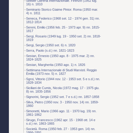
Seeber Libreria Internazionale. Firenze (1952 lug.
16) n. 1810
Seminario Storico Giaime Pintor. Roma (1950 mar.
4) n. 1811
Seneca, Federico (1968 set. 12 - 1974 gen. 31) nn.
1812-1814
Sereni, Emilio (1956 feb. 25 - 1973 apr. 9) nn. 1815-
1817
Sergi, Rosario (1949 lug. 19 - 1950 set. 2) nn. 1818-
1819
Sergi, Sergio (1950 set. 6) n. 1820
Serra, Paolo (s.d.) nn. 1821-1823
Sestan, Ernesto (1950 ago. 8 - 1975 mar. 2) nn.
1824-1825
Sestan, Margherita (1950 ago. 1) n. 1826
Settimana Internazionale di Studi Marxisti. Reggio
Emilia (1973 nov. 5) n. 1827
Sgroi, Vittorio (1944 nov. 12 - 1953 set. 5 e s.d.) nn.
1828-1834
Siciliani de Cumis, Nicola (1972 mag. 17 - 1975 giu.
8) nn. 1835-1856
Signorini, Sergio (1952 set. 7 e s.d.) nn. 1857-1858
Silva, Pietro (1950 nov. 3 - 1950 nov. 14) nn. 1859-
1860
Simonetti, Mario (1966 ago. 11 - 1970 lug. 19) nn.
1861-1862
Sirugo, Francesco (1962 apr. 15 - 1968 ott. 14 e
s.d.) nn. 1863-1865
Società. Roma (1950 feb. 27 - 1953 gen. 14) nn.
1866-1891