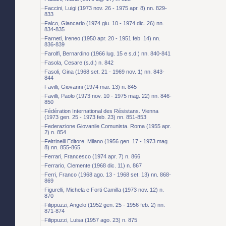
Faccini, Luigi (1973 nov. 26 - 1975 apr. 8) nn. 829-
833
Falco, Giancarlo (1974 giu. 10 - 1974 dic. 26) nn.
834-835
Farneti, Ireneo (1950 apr. 20 - 1951 feb. 14) nn.
836-839
Farolfi, Bernardino (1966 lug. 15 e s.d.) nn. 840-841
Fasola, Cesare (s.d.) n. 842
Fasoli, Gina (1968 set. 21 - 1969 nov. 1) nn. 843-
844
Favilli, Giovanni (1974 mar. 13) n. 845
Favilli, Paolo (1973 nov. 10 - 1975 mag. 22) nn. 846-
850
Fédération International des Résistans. Vienna
(1973 gen. 25 - 1973 feb. 23) nn. 851-853
Federazione Giovanile Comunista. Roma (1955 apr.
2) n. 854
Feltrinelli Editore. Milano (1956 gen. 17 - 1973 mag.
8) nn. 855-865
Ferrari, Francesco (1974 apr. 7) n. 866
Ferrario, Clemente (1968 dic. 11) n. 867
Ferri, Franco (1968 ago. 13 - 1968 set. 13) nn. 868-
869
Figurelli, Michela e Forti Camilla (1973 nov. 12) n.
870
Filippuzzi, Angelo (1952 gen. 25 - 1956 feb. 2) nn.
871-874
Filippuzzi, Luisa (1957 ago. 23) n. 875