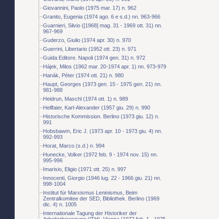
Giovannini, Paolo (1975 mar. 17) n. 962
Granito, Eugenia (1974 ago. 6 e s.d.) nn. 963-966
Guarnieri, Silvio ([1968] mag. 31 - 1969 ott. 31) nn.
967-969
Guderzo, Giulio (1974 apr. 30) n. 970
Guerrini, Libertario (1952 ott. 23) n. 971
Guida Editore. Napoli (1974 gen. 31) n. 972
Hájek, Milos (1962 mar. 20-1974 apr. 1) nn. 973-979
Hanák, Péter (1974 ott. 21) n. 980
Haupt, Georges (1973 gen. 15 - 1975 gen. 21) nn.
981-988
Heidrun, Maschl (1974 ott. 1) n. 989
Hellfaier, Karl-Alexander (1957 giu. 29) n. 990
Historische Kommission. Berlino (1973 giu. 12) n.
991
Hobsbawm, Eric J. (1973 apr. 10 - 1973 giu. 4) nn.
992-993
Horat, Marco (s.d.) n. 994
Hunecke, Volker (1972 feb. 9 - 1974 nov. 15) nn.
995-996
Imarisio, Eligio (1971 ott. 25) n. 997
Innocenti, Giorgio (1946 lug. 22 - 1966 giu. 21) nn.
998-1004
Institut für Marxismus Leninismus, Beim
Zentralkomitee der SED, Bibliothek. Berlino (1969
dic. 4) n. 1005
Internationale Tagung der Historiker der
Arbeiterbewegung (ITH). Vienna (1972 feb. 1 - 1975