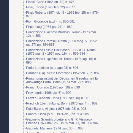
Finale, Carlo (1963 ott. 19) n. 876
Finzi, Enrico (1975 feb. 22) n. 877
Finzi, Roberto (1974 dic. 5 - 1975 feb. 15) nn. 878-
879
Fiori, Giuseppe (s.d.) nn. 880-881
Firpo, Luigi (1974 giu. 21) n. 882
Fondazione Giacomo Brodolini. Roma (1973 mar.
12) n. 883
Fondazione Gramsci. Roma (1950 mag. 5 - 1952
ott. 27) nn. 884-885
Fondazione Lelio e Lisli Basso - ISSOCO. Roma
(1973 mar. 2 - 1974 nov. 19) nn. 886-894
Fondazione Luigi Einaudi. Torino (1974 lug. 15) n.
895
Forlani, Luciano (s.a. ago.28) n. 896
Fornace (La). Sesto Fiorentino (1952 feb. 7) n. 897
Forschungsinstitut der Deutschen Gesellschaft für
Auswärtige Politik. Bonn (1973 mar. 2) n. 898
Franzi, Corrado (1973 apr. 10) n. 899
Frey, Ingrid (1966 giu. 6) n. 900
Frezza Bicocchi, Daria (1969 set. 10) n. 901
Friedrich Ebert Stiftung. Bonn (1973 apr. 4) n. 902
Fulci Baroni, Virginia (1973 feb. 28) n. 903
Funaro, Liana (s.d. - 1974 dic.) nn. 904-905
Gabinetto Scientifico Letterario G. P. Viesseux.
Firenze (1974 nov. 25 - 1975 mar. 17) nn. 906-907
Gabriele, Mariano (1974 gen. 30) n. 908