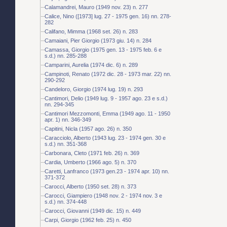
Calamandrei, Mauro (1949 nov. 23) n. 277
Calice, Nino ([1973] lug. 27 - 1975 gen. 16) nn. 278-
282
Califano, Mimma (1968 set. 26) n. 283
Camaiani, Pier Giorgio (1973 giu. 14) n. 284
Camassa, Giorgio (1975 gen. 13 - 1975 feb. 6 e
s.d.) nn. 285-288
Camparini, Aurelia (1974 dic. 6) n. 289
Campinoti, Renato (1972 dic. 28 - 1973 mar. 22) nn.
290-292
Candeloro, Giorgio (1974 lug. 19) n. 293
Cantimori, Delio (1949 lug. 9 - 1957 ago. 23 e s.d.)
nn. 294-345
Cantimori Mezzomonti, Emma (1949 ago. 11 - 1950
apr. 1) nn. 346-349
Capitini, Nicla (1957 ago. 26) n. 350
Caracciolo, Alberto (1943 lug. 23 - 1974 gen. 30 e
s.d.) nn. 351-368
Carbonara, Cleto (1971 feb. 26) n. 369
Cardia, Umberto (1966 ago. 5) n. 370
Caretti, Lanfranco (1973 gen.23 - 1974 apr. 10) nn.
371-372
Carocci, Alberto (1950 set. 28) n. 373
Carocci, Giampiero (1948 nov. 2 - 1974 nov. 3 e
s.d.) nn. 374-448
Carocci, Giovanni (1949 dic. 15) n. 449
Carpi, Giorgio (1962 feb. 25) n. 450