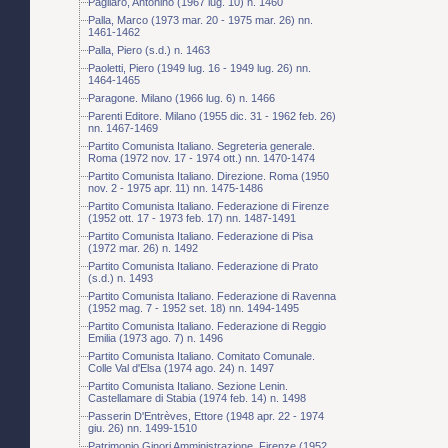
Pagliaro, Antonino (1967 lug. 10) n. 1460
Palla, Marco (1973 mar. 20 - 1975 mar. 26) nn.
1461-1462
Palla, Piero (s.d.) n. 1463
Paoletti, Piero (1949 lug. 16 - 1949 lug. 26) nn.
1464-1465
Paragone. Milano (1966 lug. 6) n. 1466
Parenti Editore. Milano (1955 dic. 31 - 1962 feb. 26)
nn. 1467-1469
Partito Comunista Italiano. Segreteria generale.
Roma (1972 nov. 17 - 1974 ott.) nn. 1470-1474
Partito Comunista Italiano. Direzione. Roma (1950
nov. 2 - 1975 apr. 11) nn. 1475-1486
Partito Comunista Italiano. Federazione di Firenze
(1952 ott. 17 - 1973 feb. 17) nn. 1487-1491
Partito Comunista Italiano. Federazione di Pisa
(1972 mar. 26) n. 1492
Partito Comunista Italiano. Federazione di Prato
(s.d.) n. 1493
Partito Comunista Italiano. Federazione di Ravenna
(1952 mag. 7 - 1952 set. 18) nn. 1494-1495
Partito Comunista Italiano. Federazione di Reggio
Emilia (1973 ago. 7) n. 1496
Partito Comunista Italiano. Comitato Comunale.
Colle Val d'Elsa (1974 ago. 24) n. 1497
Partito Comunista Italiano. Sezione Lenin.
Castellamare di Stabia (1974 feb. 14) n. 1498
Passerin D'Entrèves, Ettore (1948 apr. 22 - 1974
giu. 26) nn. 1499-1510
Patrimonio Ginori Amministrazione. Firenze (1952