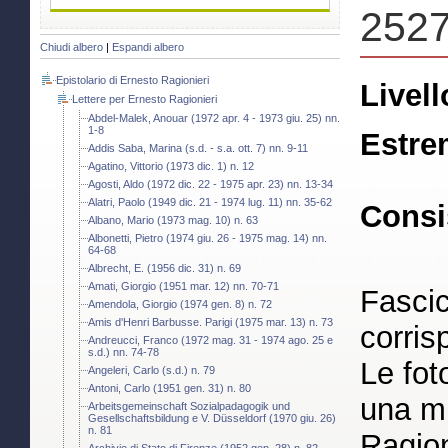
2527
Chiudi albero
|
Espandi albero
Epistolario di Ernesto Ragionieri
Livell
Lettere per Ernesto Ragionieri
Abdel-Malek, Anouar (1972 apr. 4 - 1973 giu. 25) nn.
1-8
Estre
Addis Saba, Marina (s.d. - s.a. ott. 7) nn. 9-11
Agatino, Vittorio (1973 dic. 1) n. 12
Agosti, Aldo (1972 dic. 22 - 1975 apr. 23) nn. 13-34
Alatri, Paolo (1949 dic. 21 - 1974 lug. 11) nn. 35-62
Consi
Albano, Mario (1973 mag. 10) n. 63
Albonetti, Pietro (1974 giu. 26 - 1975 mag. 14) nn.
64-68
Albrecht, E. (1956 dic. 31) n. 69
Amati, Giorgio (1951 mar. 12) nn. 70-71
Fascic
Amendola, Giorgio (1974 gen. 8) n. 72
Amis d'Henri Barbusse. Parigi (1975 mar. 13) n. 73
corris
Andreucci, Franco (1972 mag. 31 - 1974 ago. 25 e
s.d.) nn. 74-78
Le fo
Angeleri, Carlo (s.d.) n. 79
Antoni, Carlo (1951 gen. 31) n. 80
una mi
Arbeitsgemeinschaft Sozialpadagogik und
Gesellschaftsbildung e V. Düsseldorf (1970 giu. 26)
n. 81
Ragion
Archivio di Stato di Firenze (1952 gen. 28) n. 82