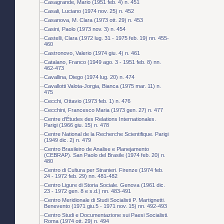
Casagrande, Mario (1951 feb. 4) n. 451
Casali, Luciano (1974 nov. 25) n. 452
Casanova, M. Clara (1973 ott. 29) n. 453
Casini, Paolo (1973 nov. 3) n. 454
Castelli, Clara (1972 lug. 31 - 1975 feb. 19) nn. 455-
460
Castronovo, Valerio (1974 giu. 4) n. 461
Catalano, Franco (1949 ago. 3 - 1951 feb. 8) nn.
462-473
Cavallina, Diego (1974 lug. 20) n. 474
Cavallotti Valota-Jorgia, Bianca (1975 mar. 11) n.
475
Cecchi, Ottavio (1973 feb. 1) n. 476
Cecchini, Francesco Maria (1973 gen. 27) n. 477
Centre d'Études des Relations Internationales.
Parigi (1966 giu. 15) n. 478
Centre National de la Recherche Scientifique. Parigi
(1949 dic. 2) n. 479
Centro Brasileiro de Analise e Planejamento
(CEBRAP). San Paolo del Brasile (1974 feb. 20) n.
480
Centro di Cultura per Stranieri. Firenze (1974 feb.
24 - 1972 feb. 29) nn. 481-482
Centro Ligure di Storia Sociale. Genova (1961 dic.
23 - 1972 gen. 8 e s.d.) nn. 483-491
Centro Meridionale di Studi Socialisti P. Martignetti.
Benevento (1971 giu.5 - 1971 nov. 15) nn. 492-493
Centro Studi e Documentazione sui Paesi Socialisti.
Roma (1974 ott. 29) n. 494