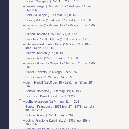
Berner, Wolfgang (1973 feb. 28) n. 162
Bertelli, Sergio (1956 dic. 23 - 1974 gen. 14) nn.
163-166
Berti, Giuseppe (1973 mar. 26) n. 167
Bertini, Valerio (1974 ago. 22 e s.d.) nn. 168-169
Biagianti, Ivo (1975 gen. 15 - 1975 apr. 8) nn. 170-
171
Bianchi, Antonio (1972 dic. 27) n. 172
Bianchini Corallo, Milena (1950 ago. 2) n. 173
Biblioteca Feltrinelli. Milano (1952 apr. 30 - 1953
mar. 16) nn. 174-186
Binazzi, Andrea (s.d.) n. 187
Biondi, Giulio (1952 set. 4) nn. 188-189
Biondi, Gloria (1975 apr. 1 - 1975 apr. 25) nn. 190-
191
Biondi, Roberto (1968 ago. 12) n. 192
Bisoni, Luigi (1973 mag. 15) n. 193
Blum, Rudolf (1950 giu. 16 - 1951 mar. 9) nn. 194-
197
Bobbio, Norberto (1968 mag. 19) n. 198
Boccacci, Daniela (s.d.) nn. 199-200
Boffa, Giuseppe (1974 mag. 11) n. 201
Bogliari, Francesco (1975 feb. 27 - 1975 mar. 18)
nn. 202-203
Boldrini, Arrigo (1975 feb. 4) n. 204
Bollino, Gastone (1956 feb. 2 - 1956 feb. 18) nn.
205-206
Borrelli Sciorilli, B. (1973 gen.) n. 207