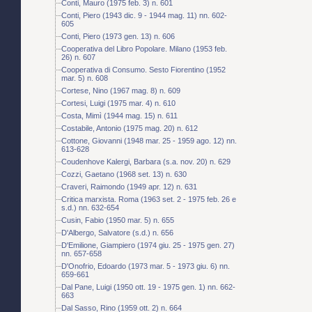
Conti, Mauro (1975 feb. 3) n. 601
Conti, Piero (1943 dic. 9 - 1944 mag. 11) nn. 602-
605
Conti, Piero (1973 gen. 13) n. 606
Cooperativa del Libro Popolare. Milano (1953 feb.
26) n. 607
Cooperativa di Consumo. Sesto Fiorentino (1952
mar. 5) n. 608
Cortese, Nino (1967 mag. 8) n. 609
Cortesi, Luigi (1975 mar. 4) n. 610
Costa, Mimì (1944 mag. 15) n. 611
Costabile, Antonio (1975 mag. 20) n. 612
Cottone, Giovanni (1948 mar. 25 - 1959 ago. 12) nn.
613-628
Coudenhove Kalergi, Barbara (s.a. nov. 20) n. 629
Cozzi, Gaetano (1968 set. 13) n. 630
Craveri, Raimondo (1949 apr. 12) n. 631
Critica marxista. Roma (1963 set. 2 - 1975 feb. 26 e
s.d.) nn. 632-654
Cusin, Fabio (1950 mar. 5) n. 655
D'Albergo, Salvatore (s.d.) n. 656
D'Emilione, Giampiero (1974 giu. 25 - 1975 gen. 27)
nn. 657-658
D'Onofrio, Edoardo (1973 mar. 5 - 1973 giu. 6) nn.
659-661
Dal Pane, Luigi (1950 ott. 19 - 1975 gen. 1) nn. 662-
663
Dal Sasso, Rino (1959 ott. 2) n. 664