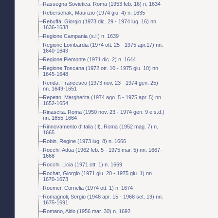
Rassegna Sovietica. Roma (1953 feb. 16) n. 1634
Reberschak, Maurizio (1974 giu. 4) n. 1635
Rebuffa, Giorgio (1973 dic. 29 - 1974 lug. 16) nn.
1636-1638
Regione Campania (s.l.) n. 1639
Regione Lombardia (1974 ott. 25 - 1975 apr.17) nn.
1640-1643
Regione Piemonte (1971 dic. 2) n. 1644
Regione Toscana (1972 ott. 10 - 1975 giu. 10) nn.
1645-1648
Renda, Francesco (1973 nov. 23 - 1974 gen. 25)
nn. 1649-1651
Repetto, Margherita (1974 ago. 5 - 1975 apr. 5) nn.
1652-1654
Rinascita. Roma (1950 nov. 23 - 1974 gen. 9 e s.d.)
nn. 1655-1664
Rinnovamento d'Italia (Il). Roma (1952 mag. 7) n.
1665
Robin, Regine (1973 lug. 8) n. 1666
Rocchi, Adua (1962 feb. 5 - 1975 mar. 5) nn. 1667-
1668
Rocchi, Licia (1971 ott. 1) n. 1669
Rochat, Giorgio (1971 giu. 20 - 1975 giu. 1) nn.
1670-1673
Roemer, Cornelia (1974 ott. 1) n. 1674
Romagnoli, Sergio (1948 apr. 15 - 1968 set. 19) nn.
1675-1691
Romano, Aldo (1956 mar. 30) n. 1692