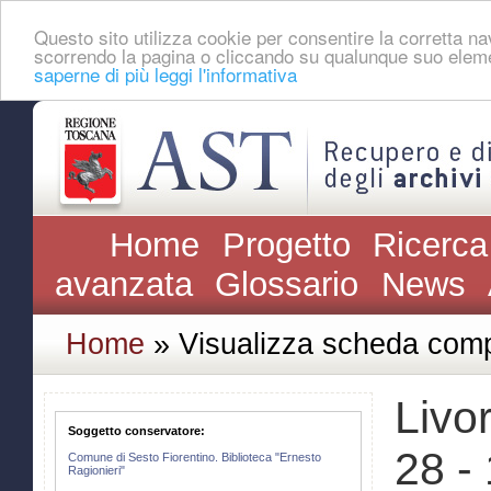
Questo sito utilizza cookie per consentire la corretta 
scorrendo la pagina o cliccando su qualunque suo eleme
saperne di più leggi l'informativa
Home
Progetto
Ricerca
avanzata
Glossario
News
Home
» Visualizza scheda comp
Livor
Soggetto conservatore:
28 - 
Comune di Sesto Fiorentino. Biblioteca "Ernesto
Ragionieri"