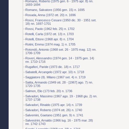
Romano, Roberto (1975 gen. 6 - 1975 apr. 8) nn.
1693-1694
Romano, Salvatore (1956 gen. 15) n. 1695
Rosada, Anna (1972 ott. 20) n. 1696
Rossi, Francesco Cesare (1950 dic. 30 - 1951 set.
18) nn. 1697-1701
Rossi, Paolo (1962 feb. 25) n. 1702
Rotelli, Carla (1972 ott. 13) n. 1703
Rotelli, Ettore (1968 apr. 8) n. 1704
Rotini, Emma (1974 mag. 1) n. 1705
Rotondò, Antonio (1968 set. 26 - 1975 mag. 12) nn.
1706-1709
Roveri, Alessandro (1974 gen. 14 - 1975 gen. 14)
nn. 1710-1716
Rugafiori, Paride (1973 dic. 18) n. 1717
Sabatelli, Arcangelo (1972 apr. 10) n. 1718
Saggiatore (Il). Milano (1967 set. 4) n. 1719
Saitta, Armando (1949 ott. 28 - [1967] ago. 7) nn.
1720-1735
Salmon, Elio (173 feb. 20) n. 1736
Salvadori, Massimo (1967 ago. 19 - 1968 giu. 2) nn.
1737-1738
Salvadori, Rinaldo (1975 apr. 14) n. 1739
Salvadori, Roberto (1974 ott. 26) n. 1740
Salvemini, Gaetano (1951 gen. 9) n. 1741
Salvestrini, Arnaldo (1966 lug. 16 - 1975 mar. 28)
nn. 1742-1743
Sandri, Leopoldo (1968 set. 18) n. 1744