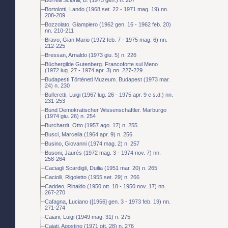
Bortolotti, Lando (1968 set. 22 - 1971 mag. 19) nn.
208-209
Bozzolato, Giampiero (1962 gen. 16 - 1962 feb. 20)
nn. 210-211
Bravo, Gian Mario (1972 feb. 7 - 1975 mag. 6) nn.
212-225
Bressan, Arnaldo (1973 giu. 5) n. 226
Büchergilde Gutenberg. Francoforte sul Meno
(1972 lug. 27 - 1974 apr. 3) nn. 227-229
Budapesti Történeti Muzeum. Budapest (1973 mar.
24) n. 230
Bulferetti, Luigi (1967 lug. 26 - 1975 apr. 9 e s.d.) nn.
231-253
Bund Demokratischer Wissenschaftler. Marburgo
(1974 giu. 26) n. 254
Burchardt, Otto (1957 ago. 17) n. 255
Busci, Marcella (1964 apr. 9) n. 256
Busino, Giovanni (1974 mag. 2) n. 257
Busoni, Jaurès (1972 mag. 3 - 1974 nov. 7) nn.
258-264
Caciagli Scardigli, Duilia (1951 mar. 20) n. 265
Caciolli, Rigoletto (1955 set. 29) n. 266
Caddeo, Rinaldo (1950 ott. 18 - 1950 nov. 17) nn.
267-270
Cafagna, Luciano ([1956] gen. 3 - 1973 feb. 19) nn.
271-274
Caiani, Luigi (1949 mag. 31) n. 275
Cajati, Agostino (1971 ott. 28) n. 276