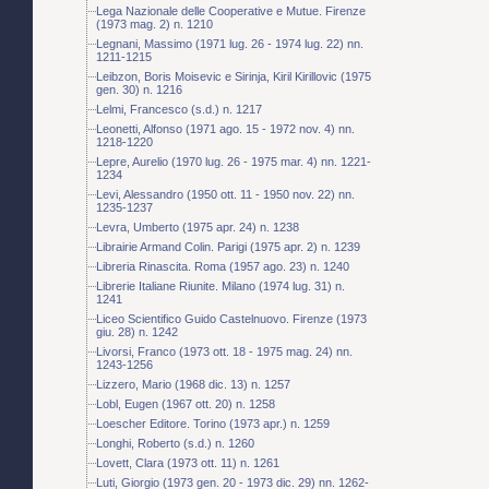
Lega Nazionale delle Cooperative e Mutue. Firenze
(1973 mag. 2) n. 1210
Legnani, Massimo (1971 lug. 26 - 1974 lug. 22) nn.
1211-1215
Leibzon, Boris Moisevic e Sirinja, Kiril Kirillovic (1975
gen. 30) n. 1216
Lelmi, Francesco (s.d.) n. 1217
Leonetti, Alfonso (1971 ago. 15 - 1972 nov. 4) nn.
1218-1220
Lepre, Aurelio (1970 lug. 26 - 1975 mar. 4) nn. 1221-
1234
Levi, Alessandro (1950 ott. 11 - 1950 nov. 22) nn.
1235-1237
Levra, Umberto (1975 apr. 24) n. 1238
Librairie Armand Colin. Parigi (1975 apr. 2) n. 1239
Libreria Rinascita. Roma (1957 ago. 23) n. 1240
Librerie Italiane Riunite. Milano (1974 lug. 31) n.
1241
Liceo Scientifico Guido Castelnuovo. Firenze (1973
giu. 28) n. 1242
Livorsi, Franco (1973 ott. 18 - 1975 mag. 24) nn.
1243-1256
Lizzero, Mario (1968 dic. 13) n. 1257
Lobl, Eugen (1967 ott. 20) n. 1258
Loescher Editore. Torino (1973 apr.) n. 1259
Longhi, Roberto (s.d.) n. 1260
Lovett, Clara (1973 ott. 11) n. 1261
Luti, Giorgio (1973 gen. 20 - 1973 dic. 29) nn. 1262-