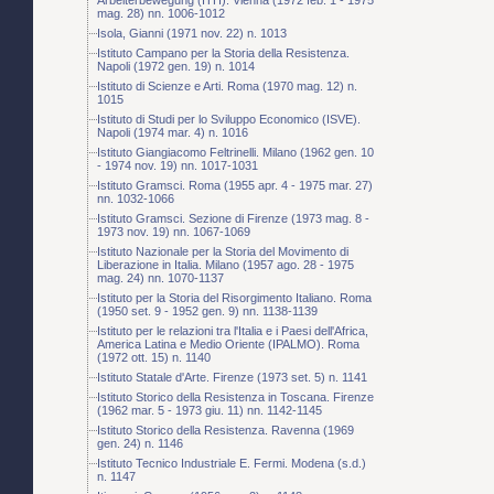
mag. 28) nn. 1006-1012
Isola, Gianni (1971 nov. 22) n. 1013
Istituto Campano per la Storia della Resistenza.
Napoli (1972 gen. 19) n. 1014
Istituto di Scienze e Arti. Roma (1970 mag. 12) n.
1015
Istituto di Studi per lo Sviluppo Economico (ISVE).
Napoli (1974 mar. 4) n. 1016
Istituto Giangiacomo Feltrinelli. Milano (1962 gen. 10
- 1974 nov. 19) nn. 1017-1031
Istituto Gramsci. Roma (1955 apr. 4 - 1975 mar. 27)
nn. 1032-1066
Istituto Gramsci. Sezione di Firenze (1973 mag. 8 -
1973 nov. 19) nn. 1067-1069
Istituto Nazionale per la Storia del Movimento di
Liberazione in Italia. Milano (1957 ago. 28 - 1975
mag. 24) nn. 1070-1137
Istituto per la Storia del Risorgimento Italiano. Roma
(1950 set. 9 - 1952 gen. 9) nn. 1138-1139
Istituto per le relazioni tra l'Italia e i Paesi dell'Africa,
America Latina e Medio Oriente (IPALMO). Roma
(1972 ott. 15) n. 1140
Istituto Statale d'Arte. Firenze (1973 set. 5) n. 1141
Istituto Storico della Resistenza in Toscana. Firenze
(1962 mar. 5 - 1973 giu. 11) nn. 1142-1145
Istituto Storico della Resistenza. Ravenna (1969
gen. 24) n. 1146
Istituto Tecnico Industriale E. Fermi. Modena (s.d.)
n. 1147