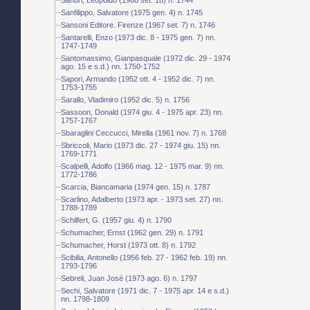
Sanfilippo, Salvatore (1975 gen. 4) n. 1745
Sansoni Editore. Firenze (1967 set. 7) n. 1746
Santarelli, Enzo (1973 dic. 8 - 1975 gen. 7) nn.
1747-1749
Santomassimo, Gianpasquale (1972 dic. 29 - 1974
ago. 15 e s.d.) nn. 1750-1752
Sapori, Armando (1952 ott. 4 - 1952 dic. 7) nn.
1753-1755
Sarallo, Vladimiro (1952 dic. 5) n. 1756
Sassoon, Donald (1974 giu. 4 - 1975 apr. 23) nn.
1757-1767
Sbaraglini Ceccucci, Mirella (1961 nov. 7) n. 1768
Sbriccoli, Mario (1973 dic. 27 - 1974 giu. 15) nn.
1769-1771
Scalpelli, Adolfo (1966 mag. 12 - 1975 mar. 9) nn.
1772-1786
Scarcia, Biancamaria (1974 gen. 15) n. 1787
Scarlino, Adalberto (1973 apr. - 1973 set. 27) nn.
1788-1789
Schilfert, G. (1957 giu. 4) n. 1790
Schumacher, Ernst (1962 gen. 29) n. 1791
Schumacher, Horst (1973 ott. 8) n. 1792
Scibilia, Antonello (1956 feb. 27 - 1962 feb. 19) nn.
1793-1796
Sebreli, Juan José (1973 ago. 6) n. 1797
Sechi, Salvatore (1971 dic. 7 - 1975 apr. 14 e s.d.)
nn. 1798-1809