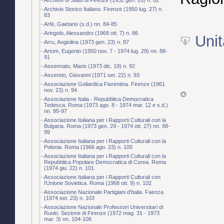
Archivio Storico Italiano. Firenze (1950 lug. 27) n.
83
Arfè, Gaetano (s.d.) nn. 84-85
Aringolo, Alessandro (1968 ott. 7) n. 86
Unit
Arru, Angiolina (1973 gen. 23) n. 87
Artom, Eugenio (1950 nov. 7 - 1974 lug. 29) nn. 88-
91
Assennato, Mario (1973 dic. 19) n. 92
Assereto, Giovanni (1971 set. 22) n. 93
Associazione Goliardica Fiorentina. Firenze (1961
nov. 23) n. 94
Associazione Italia - Repubblica Democratica
Tedesca. Roma (1973 ago. 8 - 1974 mar. 12 e s.d.)
nn. 95-97
Associazione Italiana per i Rapporti Culturali con la
Bulgaria. Roma (1973 gen. 29 - 1974 ott. 27) nn. 98-
99
Associazione Italiana per i Rapporti Culturali con la
Polonia. Roma (1966 ago. 23) n. 100
Associazione Italiana per i Rapporti Culturali con la
Repubblica Popolare Democratica di Corea. Roma
(1974 giu. 22) n. 101
Associazione Italiana per i Rapporti Culturali con
l'Unione Sovietica. Roma (1968 ott. 9) n. 102
Associazione Nazionale Partigiani d'Italia. Faenza
(1974 set. 23) n. 103
Associazione Nazionale Professori Universitari di
Ruolo. Sezione di Firenze (1972 mag. 31 - 1973
mar. 3) nn. 104-106