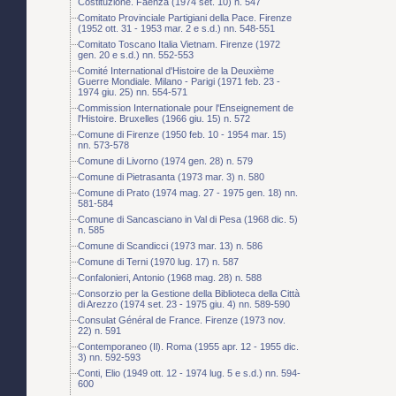
Costituzione. Faenza (1974 set. 10) n. 547
Comitato Provinciale Partigiani della Pace. Firenze
(1952 ott. 31 - 1953 mar. 2 e s.d.) nn. 548-551
Comitato Toscano Italia Vietnam. Firenze (1972
gen. 20 e s.d.) nn. 552-553
Comité International d'Histoire de la Deuxième
Guerre Mondiale. Milano - Parigi (1971 feb. 23 -
1974 giu. 25) nn. 554-571
Commission Internationale pour l'Enseignement de
l'Histoire. Bruxelles (1966 giu. 15) n. 572
Comune di Firenze (1950 feb. 10 - 1954 mar. 15)
nn. 573-578
Comune di Livorno (1974 gen. 28) n. 579
Comune di Pietrasanta (1973 mar. 3) n. 580
Comune di Prato (1974 mag. 27 - 1975 gen. 18) nn.
581-584
Comune di Sancasciano in Val di Pesa (1968 dic. 5)
n. 585
Comune di Scandicci (1973 mar. 13) n. 586
Comune di Terni (1970 lug. 17) n. 587
Confalonieri, Antonio (1968 mag. 28) n. 588
Consorzio per la Gestione della Biblioteca della Città
di Arezzo (1974 set. 23 - 1975 giu. 4) nn. 589-590
Consulat Général de France. Firenze (1973 nov.
22) n. 591
Contemporaneo (Il). Roma (1955 apr. 12 - 1955 dic.
3) nn. 592-593
Conti, Elio (1949 ott. 12 - 1974 lug. 5 e s.d.) nn. 594-
600