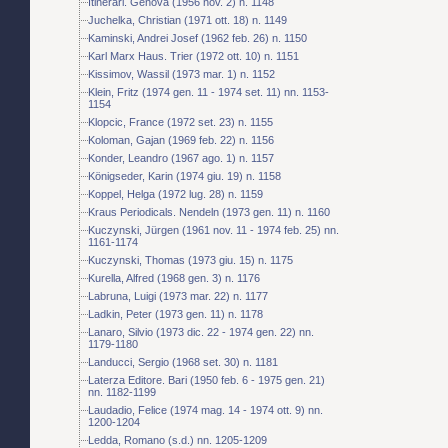
Itinerari. Genova (1956 nov. 2) n. 1148
Juchelka, Christian (1971 ott. 18) n. 1149
Kaminski, Andrei Josef (1962 feb. 26) n. 1150
Karl Marx Haus. Trier (1972 ott. 10) n. 1151
Kissimov, Wassil (1973 mar. 1) n. 1152
Klein, Fritz (1974 gen. 11 - 1974 set. 11) nn. 1153-
1154
Klopcic, France (1972 set. 23) n. 1155
Koloman, Gajan (1969 feb. 22) n. 1156
Konder, Leandro (1967 ago. 1) n. 1157
Königseder, Karin (1974 giu. 19) n. 1158
Koppel, Helga (1972 lug. 28) n. 1159
Kraus Periodicals. Nendeln (1973 gen. 11) n. 1160
Kuczynski, Jürgen (1961 nov. 11 - 1974 feb. 25) nn.
1161-1174
Kuczynski, Thomas (1973 giu. 15) n. 1175
Kurella, Alfred (1968 gen. 3) n. 1176
Labruna, Luigi (1973 mar. 22) n. 1177
Ladkin, Peter (1973 gen. 11) n. 1178
Lanaro, Silvio (1973 dic. 22 - 1974 gen. 22) nn.
1179-1180
Landucci, Sergio (1968 set. 30) n. 1181
Laterza Editore. Bari (1950 feb. 6 - 1975 gen. 21)
nn. 1182-1199
Laudadio, Felice (1974 mag. 14 - 1974 ott. 9) nn.
1200-1204
Ledda, Romano (s.d.) nn. 1205-1209