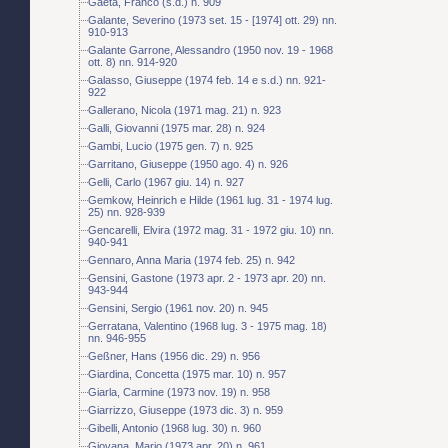
Gaeta, Franco (s.d.) n. 909
Galante, Severino (1973 set. 15 - [1974] ott. 29) nn.
910-913
Galante Garrone, Alessandro (1950 nov. 19 - 1968
ott. 8) nn. 914-920
Galasso, Giuseppe (1974 feb. 14 e s.d.) nn. 921-
922
Gallerano, Nicola (1971 mag. 21) n. 923
Galli, Giovanni (1975 mar. 28) n. 924
Gambi, Lucio (1975 gen. 7) n. 925
Garritano, Giuseppe (1950 ago. 4) n. 926
Gelli, Carlo (1967 giu. 14) n. 927
Gemkow, Heinrich e Hilde (1961 lug. 31 - 1974 lug.
25) nn. 928-939
Gencarelli, Elvira (1972 mag. 31 - 1972 giu. 10) nn.
940-941
Gennaro, Anna Maria (1974 feb. 25) n. 942
Gensini, Gastone (1973 apr. 2 - 1973 apr. 20) nn.
943-944
Gensini, Sergio (1961 nov. 20) n. 945
Gerratana, Valentino (1968 lug. 3 - 1975 mag. 18)
nn. 946-955
Geßner, Hans (1956 dic. 29) n. 956
Giardina, Concetta (1975 mar. 10) n. 957
Giarla, Carmine (1973 nov. 19) n. 958
Giarrizzo, Giuseppe (1973 dic. 3) n. 959
Gibelli, Antonio (1968 lug. 30) n. 960
Giovana, Mario (1973 apr. 20) n. 961