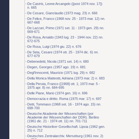
De Castris, Leone Arcangelo ([post 1974 nov. 17])
n. 665
De Cesare, Gianclaudio (1973 mag. 23) n. 666
De Felice, Franco (1968 nov. 25 - 1973 mar. 12) nn.
667-668
De Lazzari, Primo (1971 set. 11 - 1973 gen. 29) nn.
669-671
De Rosa, Arnaldo (1943 lug. 23 - 1944 nov. 22) nn.
672-675
De Rosa, Luigi (1974 giu. 22) n. 676
De Seta, Cesare (1974 ott. 25 - 1974 dic. 6) nn.
677-679
Debenedetti, Nicola (1971 set. 14) n. 680
Degen, Georges (1957 ago. 19) n. 681
Degl'Innocenti, Maurizio (1971 lug. 29) n. 682
Della Monica Matteotti, Adriana (1973 mar. 2) n. 683
Della Peruta, Franco ([1968] ott. 1; 1973 mar. 5 -
1975 apr. 8) nn. 684-695
Delle Piane, Mario (1974 gen. 16) n. 696
Democrazia e diritto. Roma (1975 mar. 17) n. 697
Detti, Tommaso (1968 set. 16 - 1974 ago. 15) nn.
698-700
Deutsche Akademie der Wissenchaften (poi
Akademie der Wissenchaften der DDR). Berlino
(1961 dic. 21 - 1974 ott. 11) nn. 701-711
Deutsche Historiker-Gesellschaft. Lipsia (1962 gen.
25) n. 712
Deutsches Zentralarchiv. Merseburg (1961 nov. 2)