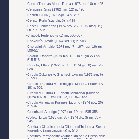
Centro Thomas Mann. Roma (1973 set. 10) n. 495
Cerqueira, Silas (1962 mar. 12) n. 496
Cerreti, Giulio (1973 ago. 5) n. 497
Cerutti, Furio (s.a. giu. 8) n. 498
Cervelli, Innocenzo (1974 nov. 25 - 1975 mag. 19)
nn. 499-505
Chabod, Federico (s.d.) nn. 506-507
Chavarría, Jesús (1974 set. 11) n. 508
Cherubini, Arnaldo (1973 nov. 7 - 1974 apr. 19) nn.
509-514
Chiarini, Roberto (1970 feb. 12 - 1974 giu.27) nn.
515-516
Cinnella, Ettore (1972 dic. 10 - 1974 giu. 6) nn. 517-
529
Circolo Culturale A. Gramsci. Livorno (1971 set. 8)
n. 530
Circolo di Cultura A. Formiggini. Modena (1969 nov.
18) n. 531
Circolo di Cultura P. Gobetti. Mirandola (Modena)
(1960 nov. 5 - 1961 dic. 28) nn. 532-533
Circolo Ricreativo Portuale. Livorno (1974 nov. 20)
n. 534
Clocchiatti, Amerigo (1972 set. 19) nn. 535-356
Collotti, Enzo (1970 giu. 28 - 1974 dic. 3) nn. 537-
545
Comitato Cittadino per la Difesa dell'Industria. Sesto
Fiorentino (anni cinquanta) n. 546
Comitato Permanente Antifascista per la Difesa della