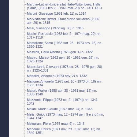
Marthin-Luther-Universitat Halle-Wittenberg. Halle
(Saale) (1961 feb. 8 - 1961 mar. 29) nn. 1311-1313
Martini, Giuseppe (1951 feb. 11) n. 1314
Marxistische Blatter. Francoforte sul Meno (1966
apr. 29) n. 1315
Masi, Giuseppe (1972 lug. 30) n. 1316
Masini, Ferruccio (1962 feb. 2 - 1974 mag. 20) nn.
1317-1319
Mastellone, Salvo (1968 set. 28 - 1973 nov. 15) nn.
1320-1321
Mastrelli, Carlo Alberto (1975 gen. 4) n. 1322
Mastro, Marco (1962 gen. 10 - 1962 gen. 26) nn.
1323-1324
Mastroianni, Giovanni (1973 ott. 28 - 1975 gen. 20)
nn. 1325-1331
Mattolini, Vincenzo (1973 nov. 2) n. 1332
Mattone, Antonello (1973 set. 10 - 1973 ott. 18) nn.
1333-1334
Maturi, Walter (1950 apr. 30 - 1951 mar. 13) nn.
1335-1340
Mazzonis, Filippo (1973 ott. 2 - [1974]) nn. 1341-
1342
Melani, Marie Claude (1973 mar. 24) n. 1343
Melis, Guido (1973 mag. 12 - 1974 gen. 9 e s.d.) nn.
1344-1347
Melograni, Piero (1975 mag. 9) n. 1348
Menduni, Enrico (1971 nov. 23 - 1975 mar. 13) nn.
1349-1351