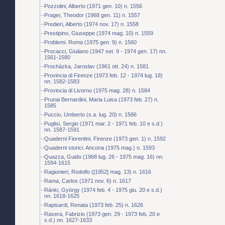
Pozzolini, Alberto (1971 gen. 10) n. 1556
Prager, Theodor (1968 gen. 11) n. 1557
Predieri, Alberto (1974 nov. 17) n. 1558
Prestipino, Giuseppe (1974 mag. 10) n. 1559
Problemi. Roma (1975 gen. 9) n. 1560
Procacci, Giuliano (1947 set. 9 - 1974 gen. 17) nn.
1561-1580
Procházka, Jaroslav (1961 ott. 24) n. 1581
Provincia di Firenze (1973 feb. 12 - 1974 lug. 18)
nn. 1582-1583
Provincia di Livorno (1975 mag. 28) n. 1584
Prunai Bernardini, Maria Luisa (1973 feb. 27) n.
1585
Puccio, Umberto (s.a. lug. 20) n. 1586
Puglisi, Sergio (1971 mar. 2 - 1971 feb. 10 e s.d.)
nn. 1587-1591
Quaderni Fiorentini. Firenze (1973 gen. 1) n. 1592
Quaderni storici. Ancona (1975 mag.) n. 1593
Quazza, Guido (1968 lug. 26 - 1975 mag. 16) nn.
1594-1615
Ragionieri, Rodolfo ([1952] mag. 13) n. 1616
Rama, Carlos (1971 nov. 6) n. 1617
Ránki, György (1974 feb. 4 - 1975 giu. 20 e s.d.)
nn. 1618-1625
Rapisardi, Renata (1973 feb. 25) n. 1626
Rasera, Fabrizio (1973 gen. 29 - 1973 feb. 20 e
s.d.) nn. 1627-1633