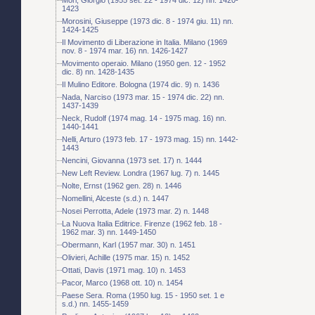
1423
Morosini, Giuseppe (1973 dic. 8 - 1974 giu. 11) nn.
1424-1425
Il Movimento di Liberazione in Italia. Milano (1969
nov. 8 - 1974 mar. 16) nn. 1426-1427
Movimento operaio. Milano (1950 gen. 12 - 1952
dic. 8) nn. 1428-1435
Il Mulino Editore. Bologna (1974 dic. 9) n. 1436
Nada, Narciso (1973 mar. 15 - 1974 dic. 22) nn.
1437-1439
Neck, Rudolf (1974 mag. 14 - 1975 mag. 16) nn.
1440-1441
Nelli, Arturo (1973 feb. 17 - 1973 mag. 15) nn. 1442-
1443
Nencini, Giovanna (1973 set. 17) n. 1444
New Left Review. Londra (1967 lug. 7) n. 1445
Nolte, Ernst (1962 gen. 28) n. 1446
Nomellini, Alceste (s.d.) n. 1447
Nosei Perrotta, Adele (1973 mar. 2) n. 1448
La Nuova Italia Editrice. Firenze (1962 feb. 18 -
1962 mar. 3) nn. 1449-1450
Obermann, Karl (1957 mar. 30) n. 1451
Olivieri, Achille (1975 mar. 15) n. 1452
Ottati, Davis (1971 mag. 10) n. 1453
Pacor, Marco (1968 ott. 10) n. 1454
Paese Sera. Roma (1950 lug. 15 - 1950 set. 1 e
s.d.) nn. 1455-1459