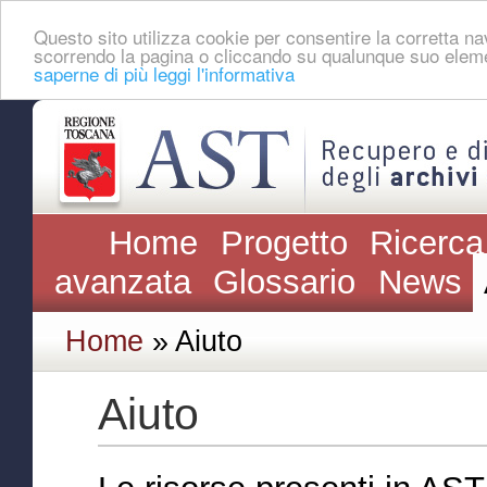
Questo sito utilizza cookie per consentire la corretta 
scorrendo la pagina o cliccando su qualunque suo eleme
saperne di più leggi l'informativa
Home
Progetto
Ricerca
avanzata
Glossario
News
Home
» Aiuto
Aiuto