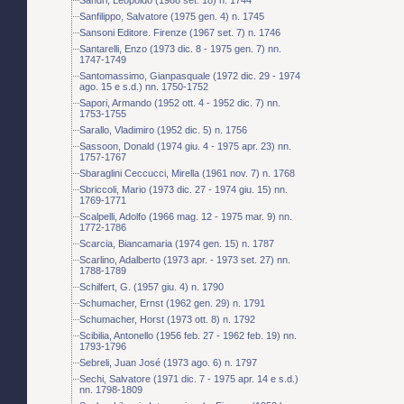
Sanfilippo, Salvatore (1975 gen. 4) n. 1745
Sansoni Editore. Firenze (1967 set. 7) n. 1746
Santarelli, Enzo (1973 dic. 8 - 1975 gen. 7) nn.
1747-1749
Santomassimo, Gianpasquale (1972 dic. 29 - 1974
ago. 15 e s.d.) nn. 1750-1752
Sapori, Armando (1952 ott. 4 - 1952 dic. 7) nn.
1753-1755
Sarallo, Vladimiro (1952 dic. 5) n. 1756
Sassoon, Donald (1974 giu. 4 - 1975 apr. 23) nn.
1757-1767
Sbaraglini Ceccucci, Mirella (1961 nov. 7) n. 1768
Sbriccoli, Mario (1973 dic. 27 - 1974 giu. 15) nn.
1769-1771
Scalpelli, Adolfo (1966 mag. 12 - 1975 mar. 9) nn.
1772-1786
Scarcia, Biancamaria (1974 gen. 15) n. 1787
Scarlino, Adalberto (1973 apr. - 1973 set. 27) nn.
1788-1789
Schilfert, G. (1957 giu. 4) n. 1790
Schumacher, Ernst (1962 gen. 29) n. 1791
Schumacher, Horst (1973 ott. 8) n. 1792
Scibilia, Antonello (1956 feb. 27 - 1962 feb. 19) nn.
1793-1796
Sebreli, Juan José (1973 ago. 6) n. 1797
Sechi, Salvatore (1971 dic. 7 - 1975 apr. 14 e s.d.)
nn. 1798-1809