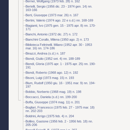
Berner, Wolfgang (1973 feb. 28) n. 162
Bertelli, Sergio (1956 dic. 23 - 1974 gen. 14) nn.
163-166
Berti, Giuseppe (1973 mar. 26) n. 167
Bertini, Valerio (1974 ago. 22 e s.d.) nn. 168-169
Biagianti, Ivo (1975 gen. 15 - 1975 apr. 8) nn. 170-
171
Bianchi, Antonio (1972 dic. 27) n. 172
Bianchini Corallo, Milena (1950 ago. 2) n. 173
Biblioteca Feltrinelli. Milano (1952 apr. 30 - 1953
mar. 16) nn. 174-186
Binazzi, Andrea (s.d.) n. 187
Biondi, Giulio (1952 set. 4) nn. 188-189
Biondi, Gloria (1975 apr. 1 - 1975 apr. 25) nn. 190-
191
Biondi, Roberto (1968 ago. 12) n. 192
Bisoni, Luigi (1973 mag. 15) n. 193
Blum, Rudolf (1950 giu. 16 - 1951 mar. 9) nn. 194-
197
Bobbio, Norberto (1968 mag. 19) n. 198
Boccacci, Daniela (s.d.) nn. 199-200
Boffa, Giuseppe (1974 mag. 11) n. 201
Bogliari, Francesco (1975 feb. 27 - 1975 mar. 18)
nn. 202-203
Boldrini, Arrigo (1975 feb. 4) n. 204
Bollino, Gastone (1956 feb. 2 - 1956 feb. 18) nn.
205-206
Borrelli Sciorilli, B. (1973 gen.) n. 207