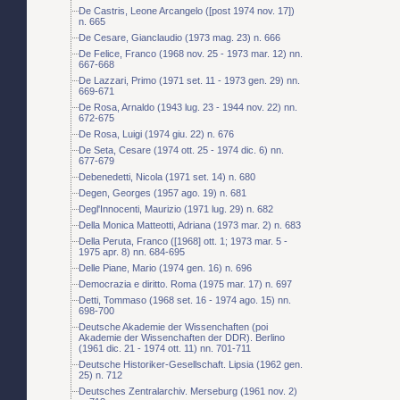
De Castris, Leone Arcangelo ([post 1974 nov. 17])
n. 665
De Cesare, Gianclaudio (1973 mag. 23) n. 666
De Felice, Franco (1968 nov. 25 - 1973 mar. 12) nn.
667-668
De Lazzari, Primo (1971 set. 11 - 1973 gen. 29) nn.
669-671
De Rosa, Arnaldo (1943 lug. 23 - 1944 nov. 22) nn.
672-675
De Rosa, Luigi (1974 giu. 22) n. 676
De Seta, Cesare (1974 ott. 25 - 1974 dic. 6) nn.
677-679
Debenedetti, Nicola (1971 set. 14) n. 680
Degen, Georges (1957 ago. 19) n. 681
Degl'Innocenti, Maurizio (1971 lug. 29) n. 682
Della Monica Matteotti, Adriana (1973 mar. 2) n. 683
Della Peruta, Franco ([1968] ott. 1; 1973 mar. 5 -
1975 apr. 8) nn. 684-695
Delle Piane, Mario (1974 gen. 16) n. 696
Democrazia e diritto. Roma (1975 mar. 17) n. 697
Detti, Tommaso (1968 set. 16 - 1974 ago. 15) nn.
698-700
Deutsche Akademie der Wissenchaften (poi
Akademie der Wissenchaften der DDR). Berlino
(1961 dic. 21 - 1974 ott. 11) nn. 701-711
Deutsche Historiker-Gesellschaft. Lipsia (1962 gen.
25) n. 712
Deutsches Zentralarchiv. Merseburg (1961 nov. 2)