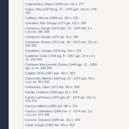
Calamandrei, Mauro (1949 nov. 23) n. 277
Calice, Nino ([1973] lug. 27 - 1975 gen. 16) nn. 278-
282
Califano, Mimma (1968 set. 26) n. 283
Camaiani, Pier Giorgio (1973 giu. 14) n. 284
Camassa, Giorgio (1975 gen. 13 - 1975 feb. 6 e
s.d.) nn. 285-288
Camparini, Aurelia (1974 dic. 6) n. 289
Campinoti, Renato (1972 dic. 28 - 1973 mar. 22) nn.
290-292
Candeloro, Giorgio (1974 lug. 19) n. 293
Cantimori, Delio (1949 lug. 9 - 1957 ago. 23 e s.d.)
nn. 294-345
Cantimori Mezzomonti, Emma (1949 ago. 11 - 1950
apr. 1) nn. 346-349
Capitini, Nicla (1957 ago. 26) n. 350
Caracciolo, Alberto (1943 lug. 23 - 1974 gen. 30 e
s.d.) nn. 351-368
Carbonara, Cleto (1971 feb. 26) n. 369
Cardia, Umberto (1966 ago. 5) n. 370
Caretti, Lanfranco (1973 gen.23 - 1974 apr. 10) nn.
371-372
Carocci, Alberto (1950 set. 28) n. 373
Carocci, Giampiero (1948 nov. 2 - 1974 nov. 3 e
s.d.) nn. 374-448
Carocci, Giovanni (1949 dic. 15) n. 449
Carpi, Giorgio (1962 feb. 25) n. 450