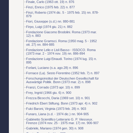
Finale, Carlo (1963 ott. 19) n. 876
Finzi, Enrico (1975 feb. 22) n. 877
Finzi, Roberto (1974 dic. 5 - 1975 feb. 15) nn. 878-
879
Fiori, Giuseppe (s.d.) nn. 880-881
Firpo, Luigi (1974 giu. 21) n. 882
Fondazione Giacomo Brodolini. Roma (1973 mar.
12) n. 883
Fondazione Gramsci. Roma (1950 mag. 5 - 1952
ott. 27) nn. 884-885
Fondazione Lelio e Lisli Basso - ISSOCO. Roma
(1973 mar. 2 - 1974 nov. 19) nn. 886-894
Fondazione Luigi Einaudi. Torino (1974 lug. 15) n.
895
Forlani, Luciano (s.a. ago.28) n. 896
Fornace (La). Sesto Fiorentino (1952 feb. 7) n. 897
Forschungsinstitut der Deutschen Gesellschaft für
Auswärtige Politik. Bonn (1973 mar. 2) n. 898
Franzi, Corrado (1973 apr. 10) n. 899
Frey, Ingrid (1966 giu. 6) n. 900
Frezza Bicocchi, Daria (1969 set. 10) n. 901
Friedrich Ebert Stiftung. Bonn (1973 apr. 4) n. 902
Fulci Baroni, Virginia (1973 feb. 28) n. 903
Funaro, Liana (s.d. - 1974 dic.) nn. 904-905
Gabinetto Scientifico Letterario G. P. Viesseux.
Firenze (1974 nov. 25 - 1975 mar. 17) nn. 906-907
Gabriele, Mariano (1974 gen. 30) n. 908