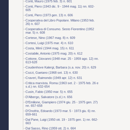
Conti, Mauro (1975 feb. 3) n. 601
Conti, Piero (1943 dic. 9 - 1944 mag. 11) nn. 602-
605
Conti, Piero (1973 gen. 13) n. 606
Cooperativa del Libro Popolare. Milano (1953 feb.
26) n. 607
Cooperativa di Consumo. Sesto Fiorentino (1952
mar. 5) n. 608
Cortese, Nino (1967 mag. 8) n. 609
Cortesi, Luigi (1975 mar. 4) n. 610
Costa, Mimì (1944 mag. 15) n. 611
Costabile, Antonio (1975 mag. 20) n. 612
Cottone, Giovanni (1948 mar. 25 - 1959 ago. 12) nn.
613-628
Coudenhove Kalergi, Barbara (s.a. nov. 20) n. 629
Cozzi, Gaetano (1968 set. 13) n. 630
Craveri, Raimondo (1949 apr. 12) n. 631
Critica marxista. Roma (1963 set. 2 - 1975 feb. 26 e
s.d.) nn. 632-654
Cusin, Fabio (1950 mar. 5) n. 655
D'Albergo, Salvatore (s.d.) n. 656
D'Emilione, Giampiero (1974 giu. 25 - 1975 gen. 27)
nn. 657-658
D'Onofrio, Edoardo (1973 mar. 5 - 1973 giu. 6) nn.
659-661
Dal Pane, Luigi (1950 ott. 19 - 1975 gen. 1) nn. 662-
663
Dal Sasso, Rino (1959 ott. 2) n. 664