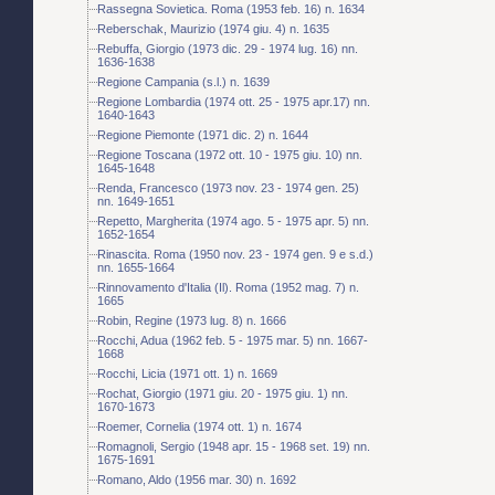
Rassegna Sovietica. Roma (1953 feb. 16) n. 1634
Reberschak, Maurizio (1974 giu. 4) n. 1635
Rebuffa, Giorgio (1973 dic. 29 - 1974 lug. 16) nn.
1636-1638
Regione Campania (s.l.) n. 1639
Regione Lombardia (1974 ott. 25 - 1975 apr.17) nn.
1640-1643
Regione Piemonte (1971 dic. 2) n. 1644
Regione Toscana (1972 ott. 10 - 1975 giu. 10) nn.
1645-1648
Renda, Francesco (1973 nov. 23 - 1974 gen. 25)
nn. 1649-1651
Repetto, Margherita (1974 ago. 5 - 1975 apr. 5) nn.
1652-1654
Rinascita. Roma (1950 nov. 23 - 1974 gen. 9 e s.d.)
nn. 1655-1664
Rinnovamento d'Italia (Il). Roma (1952 mag. 7) n.
1665
Robin, Regine (1973 lug. 8) n. 1666
Rocchi, Adua (1962 feb. 5 - 1975 mar. 5) nn. 1667-
1668
Rocchi, Licia (1971 ott. 1) n. 1669
Rochat, Giorgio (1971 giu. 20 - 1975 giu. 1) nn.
1670-1673
Roemer, Cornelia (1974 ott. 1) n. 1674
Romagnoli, Sergio (1948 apr. 15 - 1968 set. 19) nn.
1675-1691
Romano, Aldo (1956 mar. 30) n. 1692