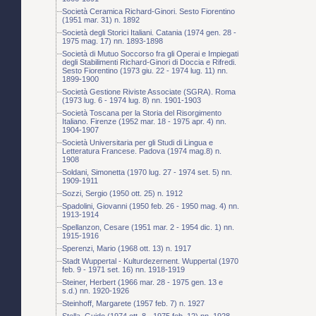
Società Ceramica Richard-Ginori. Sesto Fiorentino
(1951 mar. 31) n. 1892
Società degli Storici Italiani. Catania (1974 gen. 28 -
1975 mag. 17) nn. 1893-1898
Società di Mutuo Soccorso fra gli Operai e Impiegati
degli Stabilimenti Richard-Ginori di Doccia e Rifredi.
Sesto Fiorentino (1973 giu. 22 - 1974 lug. 11) nn.
1899-1900
Società Gestione Riviste Associate (SGRA). Roma
(1973 lug. 6 - 1974 lug. 8) nn. 1901-1903
Società Toscana per la Storia del Risorgimento
Italiano. Firenze (1952 mar. 18 - 1975 apr. 4) nn.
1904-1907
Società Universitaria per gli Studi di Lingua e
Letteratura Francese. Padova (1974 mag.8) n.
1908
Soldani, Simonetta (1970 lug. 27 - 1974 set. 5) nn.
1909-1911
Sozzi, Sergio (1950 ott. 25) n. 1912
Spadolini, Giovanni (1950 feb. 26 - 1950 mag. 4) nn.
1913-1914
Spellanzon, Cesare (1951 mar. 2 - 1954 dic. 1) nn.
1915-1916
Sperenzi, Mario (1968 ott. 13) n. 1917
Stadt Wuppertal - Kulturdezernent. Wuppertal (1970
feb. 9 - 1971 set. 16) nn. 1918-1919
Steiner, Herbert (1966 mar. 28 - 1975 gen. 13 e
s.d.) nn. 1920-1926
Steinhoff, Margarete (1957 feb. 7) n. 1927
Stella, Guido (1974 ott. 8 - 1975 feb. 12) nn. 1928-