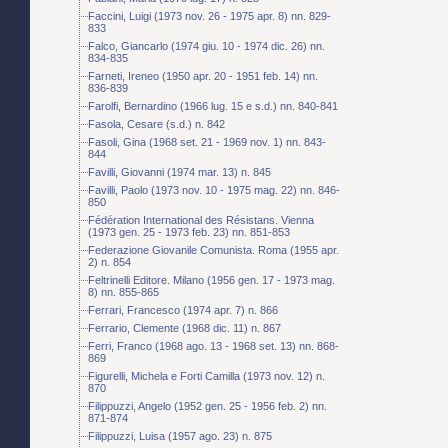
Faccini, Luigi (1973 nov. 26 - 1975 apr. 8) nn. 829-
833
Falco, Giancarlo (1974 giu. 10 - 1974 dic. 26) nn.
834-835
Farneti, Ireneo (1950 apr. 20 - 1951 feb. 14) nn.
836-839
Farolfi, Bernardino (1966 lug. 15 e s.d.) nn. 840-841
Fasola, Cesare (s.d.) n. 842
Fasoli, Gina (1968 set. 21 - 1969 nov. 1) nn. 843-
844
Favilli, Giovanni (1974 mar. 13) n. 845
Favilli, Paolo (1973 nov. 10 - 1975 mag. 22) nn. 846-
850
Fédération International des Résistans. Vienna
(1973 gen. 25 - 1973 feb. 23) nn. 851-853
Federazione Giovanile Comunista. Roma (1955 apr.
2) n. 854
Feltrinelli Editore. Milano (1956 gen. 17 - 1973 mag.
8) nn. 855-865
Ferrari, Francesco (1974 apr. 7) n. 866
Ferrario, Clemente (1968 dic. 11) n. 867
Ferri, Franco (1968 ago. 13 - 1968 set. 13) nn. 868-
869
Figurelli, Michela e Forti Camilla (1973 nov. 12) n.
870
Filippuzzi, Angelo (1952 gen. 25 - 1956 feb. 2) nn.
871-874
Filippuzzi, Luisa (1957 ago. 23) n. 875