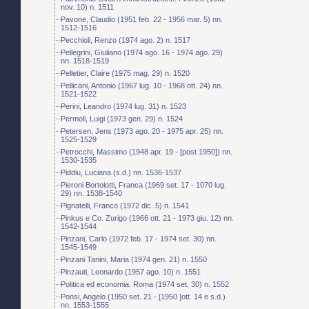
nov. 10) n. 1511
Pavone, Claudio (1951 feb. 22 - 1956 mar. 5) nn.
1512-1516
Pecchioli, Renzo (1974 ago. 2) n. 1517
Pellegrini, Giuliano (1974 ago. 16 - 1974 ago. 29)
nn. 1518-1519
Pelletier, Claire (1975 mag. 29) n. 1520
Pellicani, Antonio (1967 lug. 10 - 1968 ott. 24) nn.
1521-1522
Perini, Leandro (1974 lug. 31) n. 1523
Permoli, Luigi (1973 gen. 29) n. 1524
Petersen, Jens (1973 ago. 20 - 1975 apr. 25) nn.
1525-1529
Petrocchi, Massimo (1948 apr. 19 - [post 1950]) nn.
1530-1535
Piddiu, Luciana (s.d.) nn. 1536-1537
Pieroni Bortolotti, Franca (1969 set. 17 - 1070 lug.
29) nn. 1538-1540
Pignatelli, Franco (1972 dic. 5) n. 1541
Pinkus e Co. Zurigo (1966 ott. 21 - 1973 giu. 12) nn.
1542-1544
Pinzani, Carlo (1972 feb. 17 - 1974 set. 30) nn.
1545-1549
Pinzani Tanini, Maria (1974 gen. 21) n. 1550
Pinzauti, Leonardo (1957 ago. 10) n. 1551
Politica ed economia. Roma (1974 set. 30) n. 1552
Ponsi, Angelo (1950 set. 21 - [1950 ]ott. 14 e s.d.)
nn. 1553-1555