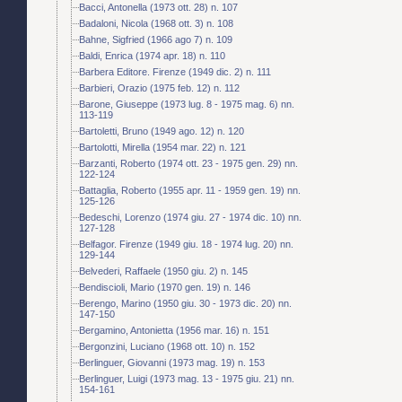
Bacci, Antonella (1973 ott. 28) n. 107
Badaloni, Nicola (1968 ott. 3) n. 108
Bahne, Sigfried (1966 ago 7) n. 109
Baldi, Enrica (1974 apr. 18) n. 110
Barbera Editore. Firenze (1949 dic. 2) n. 111
Barbieri, Orazio (1975 feb. 12) n. 112
Barone, Giuseppe (1973 lug. 8 - 1975 mag. 6) nn.
113-119
Bartoletti, Bruno (1949 ago. 12) n. 120
Bartolotti, Mirella (1954 mar. 22) n. 121
Barzanti, Roberto (1974 ott. 23 - 1975 gen. 29) nn.
122-124
Battaglia, Roberto (1955 apr. 11 - 1959 gen. 19) nn.
125-126
Bedeschi, Lorenzo (1974 giu. 27 - 1974 dic. 10) nn.
127-128
Belfagor. Firenze (1949 giu. 18 - 1974 lug. 20) nn.
129-144
Belvederi, Raffaele (1950 giu. 2) n. 145
Bendiscioli, Mario (1970 gen. 19) n. 146
Berengo, Marino (1950 giu. 30 - 1973 dic. 20) nn.
147-150
Bergamino, Antonietta (1956 mar. 16) n. 151
Bergonzini, Luciano (1968 ott. 10) n. 152
Berlinguer, Giovanni (1973 mag. 19) n. 153
Berlinguer, Luigi (1973 mag. 13 - 1975 giu. 21) nn.
154-161