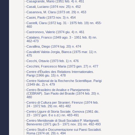
Casagrande, Mario (1951 feb. 4) n. 451
Casali, Luciano (1974 nov. 25) n. 452
Casanova, M. Clara (1973 ott. 29) n. 453
Casini, Paolo (1973 nov. 3) n. 454
Castelli, Clara (1972 lug. 31 - 1975 feb. 19) nn. 455-
460
Castronovo, Valerio (1974 giu. 4) n. 461
Catalano, Franco (1949 ago. 3 - 1951 feb. 8) nn.
462-473
Cavallina, Diego (1974 lug. 20) n. 474
Cavallotti Valota-Jorgia, Bianca (1975 mar. 11) n.
475
Cecchi, Ottavio (1973 feb. 1) n. 476
Cecchini, Francesco Maria (1973 gen. 27) n. 477
Centre d'Études des Relations Internationales.
Parigi (1966 giu. 15) n. 478
Centre National de la Recherche Scientifique. Parigi
(1949 dic. 2) n. 479
Centro Brasileiro de Analise e Planejamento
(CEBRAP). San Paolo del Brasile (1974 feb. 20) n.
480
Centro di Cultura per Stranieri. Firenze (1974 feb.
24 - 1972 feb. 29) nn. 481-482
Centro Ligure di Storia Sociale. Genova (1961 dic.
23 - 1972 gen. 8 e s.d.) nn. 483-491
Centro Meridionale di Studi Socialisti P. Martignetti.
Benevento (1971 giu.5 - 1971 nov. 15) nn. 492-493
Centro Studi e Documentazione sui Paesi Socialisti.
Roma (1974 ott. 29) n. 494