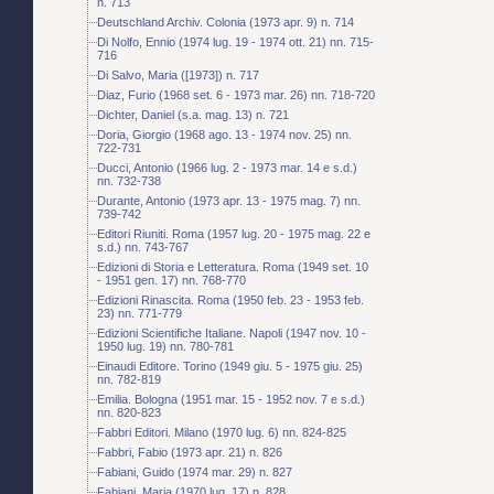
n. 713
Deutschland Archiv. Colonia (1973 apr. 9) n. 714
Di Nolfo, Ennio (1974 lug. 19 - 1974 ott. 21) nn. 715-
716
Di Salvo, Maria ([1973]) n. 717
Diaz, Furio (1968 set. 6 - 1973 mar. 26) nn. 718-720
Dichter, Daniel (s.a. mag. 13) n. 721
Doria, Giorgio (1968 ago. 13 - 1974 nov. 25) nn.
722-731
Ducci, Antonio (1966 lug. 2 - 1973 mar. 14 e s.d.)
nn. 732-738
Durante, Antonio (1973 apr. 13 - 1975 mag. 7) nn.
739-742
Editori Riuniti. Roma (1957 lug. 20 - 1975 mag. 22 e
s.d.) nn. 743-767
Edizioni di Storia e Letteratura. Roma (1949 set. 10
- 1951 gen. 17) nn. 768-770
Edizioni Rinascita. Roma (1950 feb. 23 - 1953 feb.
23) nn. 771-779
Edizioni Scientifiche Italiane. Napoli (1947 nov. 10 -
1950 lug. 19) nn. 780-781
Einaudi Editore. Torino (1949 giu. 5 - 1975 giu. 25)
nn. 782-819
Emilia. Bologna (1951 mar. 15 - 1952 nov. 7 e s.d.)
nn. 820-823
Fabbri Editori. Milano (1970 lug. 6) nn. 824-825
Fabbri, Fabio (1973 apr. 21) n. 826
Fabiani, Guido (1974 mar. 29) n. 827
Fabiani, Maria (1970 lug. 17) n. 828