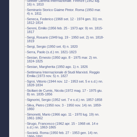
Seeber Libreria Internazionale. Firenze (1952 lug.
16) n. 1810
Seminario Storico Giaime Pintor. Roma (1950 mar.
4) n. 1811
Seneca, Federico (1968 set. 12 - 1974 gen. 31) nn.
1812-1814
Sereni, Emilio (1956 feb. 25 - 1973 apr. 9) nn. 1815-
1817
Sergi, Rosario (1949 lug. 19 - 1950 set. 2) nn. 1818-
1819
Sergi, Sergio (1950 set. 6) n. 1820
Serra, Paolo (s.d.) nn. 1821-1823
Sestan, Ernesto (1950 ago. 8 - 1975 mar. 2) nn.
1824-1825
Sestan, Margherita (1950 ago. 1) n. 1826
Settimana Internazionale di Studi Marxisti. Reggio
Emilia (1973 nov. 5) n. 1827
Sgroi, Vittorio (1944 nov. 12 - 1953 set. 5 e s.d.) nn.
1828-1834
Siciliani de Cumis, Nicola (1972 mag. 17 - 1975 giu.
8) nn. 1835-1856
Signorini, Sergio (1952 set. 7 e s.d.) nn. 1857-1858
Silva, Pietro (1950 nov. 3 - 1950 nov. 14) nn. 1859-
1860
Simonetti, Mario (1966 ago. 11 - 1970 lug. 19) nn.
1861-1862
Sirugo, Francesco (1962 apr. 15 - 1968 ott. 14 e
s.d.) nn. 1863-1865
Società. Roma (1950 feb. 27 - 1953 gen. 14) nn.
1866-1891