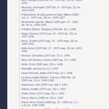
1423
Morosini, Giuseppe (1973 dic. 8 - 1974 giu. 11) nn.
1424-1425
Il Movimento di Liberazione in Italia. Milano (1969
nov. 8 - 1974 mar. 16) nn. 1426-1427
Movimento operaio. Milano (1950 gen. 12 - 1952
dic. 8) nn. 1428-1435
Il Mulino Editore. Bologna (1974 dic. 9) n. 1436
Nada, Narciso (1973 mar. 15 - 1974 dic. 22) nn.
1437-1439
Neck, Rudolf (1974 mag. 14 - 1975 mag. 16) nn.
1440-1441
Nelli, Arturo (1973 feb. 17 - 1973 mag. 15) nn. 1442-
1443
Nencini, Giovanna (1973 set. 17) n. 1444
New Left Review. Londra (1967 lug. 7) n. 1445
Nolte, Ernst (1962 gen. 28) n. 1446
Nomellini, Alceste (s.d.) n. 1447
Nosei Perrotta, Adele (1973 mar. 2) n. 1448
La Nuova Italia Editrice. Firenze (1962 feb. 18 -
1962 mar. 3) nn. 1449-1450
Obermann, Karl (1957 mar. 30) n. 1451
Olivieri, Achille (1975 mar. 15) n. 1452
Ottati, Davis (1971 mag. 10) n. 1453
Pacor, Marco (1968 ott. 10) n. 1454
Paese Sera. Roma (1950 lug. 15 - 1950 set. 1 e
s.d.) nn. 1455-1459