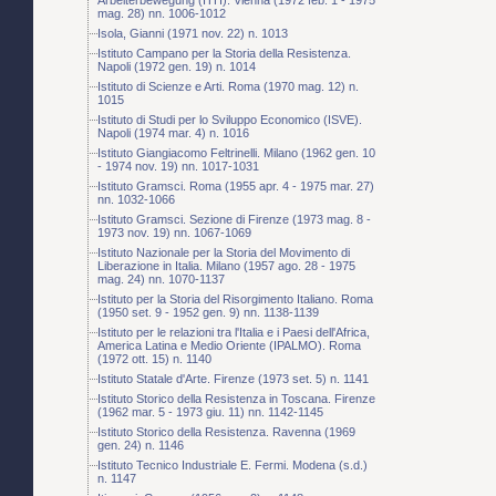
mag. 28) nn. 1006-1012
Isola, Gianni (1971 nov. 22) n. 1013
Istituto Campano per la Storia della Resistenza.
Napoli (1972 gen. 19) n. 1014
Istituto di Scienze e Arti. Roma (1970 mag. 12) n.
1015
Istituto di Studi per lo Sviluppo Economico (ISVE).
Napoli (1974 mar. 4) n. 1016
Istituto Giangiacomo Feltrinelli. Milano (1962 gen. 10
- 1974 nov. 19) nn. 1017-1031
Istituto Gramsci. Roma (1955 apr. 4 - 1975 mar. 27)
nn. 1032-1066
Istituto Gramsci. Sezione di Firenze (1973 mag. 8 -
1973 nov. 19) nn. 1067-1069
Istituto Nazionale per la Storia del Movimento di
Liberazione in Italia. Milano (1957 ago. 28 - 1975
mag. 24) nn. 1070-1137
Istituto per la Storia del Risorgimento Italiano. Roma
(1950 set. 9 - 1952 gen. 9) nn. 1138-1139
Istituto per le relazioni tra l'Italia e i Paesi dell'Africa,
America Latina e Medio Oriente (IPALMO). Roma
(1972 ott. 15) n. 1140
Istituto Statale d'Arte. Firenze (1973 set. 5) n. 1141
Istituto Storico della Resistenza in Toscana. Firenze
(1962 mar. 5 - 1973 giu. 11) nn. 1142-1145
Istituto Storico della Resistenza. Ravenna (1969
gen. 24) n. 1146
Istituto Tecnico Industriale E. Fermi. Modena (s.d.)
n. 1147