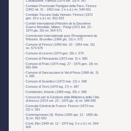
Costituzione. Faenza (1974 set. 10) n. 547
Comitato Provinciale Partigiani della Pace. Firenze
(1952 ott. 31 - 1953 mar. 2 e s.d.) nn. 548-551
Comitato Toscano Italia Vietnam. Firenze (1972
gen. 20 e s.d.) nn. 552-553
Comité International d'Histoire de la Deuxième
Guerre Mondiale. Milano - Parigi (1971 feb. 23 -
1974 giu. 25) nn. 554-571
Commission Internationale pour l'Enseignement de
l'Histoire. Bruxelles (1966 giu. 15) n. 572
Comune di Firenze (1950 feb. 10 - 1954 mar. 15)
nn. 573-578
Comune di Livorno (1974 gen. 28) n. 579
Comune di Pietrasanta (1973 mar. 3) n. 580
Comune di Prato (1974 mag. 27 - 1975 gen. 18) nn.
581-584
Comune di Sancasciano in Val di Pesa (1968 dic. 5)
n. 585
Comune di Scandicci (1973 mar. 13) n. 586
Comune di Terni (1970 lug. 17) n. 587
Confalonieri, Antonio (1968 mag. 28) n. 588
Consorzio per la Gestione della Biblioteca della Città
di Arezzo (1974 set. 23 - 1975 giu. 4) nn. 589-590
Consulat Général de France. Firenze (1973 nov.
22) n. 591
Contemporaneo (Il). Roma (1955 apr. 12 - 1955 dic.
3) nn. 592-593
Conti, Elio (1949 ott. 12 - 1974 lug. 5 e s.d.) nn. 594-
600