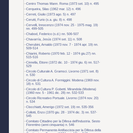
Centro Thomas Mann. Roma (1973 set. 10) n. 495
Cerqueira, Silas (1962 mar. 12) n. 496
Cerreti, Giulio (1973 ago. 5) n. 497
Cerutti, Furio (s.a. giu. 8) n. 498
Cervelli, Innocenzo (1974 nov. 25 - 1975 mag. 19)
nn. 499-505
Chabod, Federico (s.d.) nn. 506-507
Chavarría, Jesús (1974 set. 11) n. 508
Cherubini, Arnaldo (1973 nov. 7 - 1974 apr. 19) nn.
509-514
Chiarini, Roberto (1970 feb. 12 - 1974 giu.27) nn.
515-516
Cinnella, Ettore (1972 dic. 10 - 1974 giu. 6) nn. 517-
529
Circolo Culturale A. Gramsci. Livorno (1971 set. 8)
n. 530
Circolo di Cultura A. Formiggini. Modena (1969 nov.
18) n. 531
Circolo di Cultura P. Gobetti. Mirandola (Modena)
(1960 nov. 5 - 1961 dic. 28) nn. 532-533
Circolo Ricreativo Portuale. Livorno (1974 nov. 20)
n. 534
Clocchiatti, Amerigo (1972 set. 19) nn. 535-356
Collotti, Enzo (1970 giu. 28 - 1974 dic. 3) nn. 537-
545
Comitato Cittadino per la Difesa dell'Industria. Sesto
Fiorentino (anni cinquanta) n. 546
Comitato Permanente Antifascista per la Difesa della