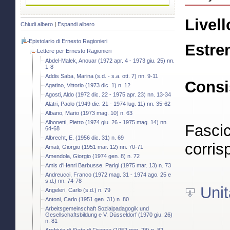
Livell
Chiudi albero
|
Espandi albero
Epistolario di Ernesto Ragionieri
Estre
Lettere per Ernesto Ragionieri
Abdel-Malek, Anouar (1972 apr. 4 - 1973 giu. 25) nn.
1-8
Addis Saba, Marina (s.d. - s.a. ott. 7) nn. 9-11
Consi
Agatino, Vittorio (1973 dic. 1) n. 12
Agosti, Aldo (1972 dic. 22 - 1975 apr. 23) nn. 13-34
Alatri, Paolo (1949 dic. 21 - 1974 lug. 11) nn. 35-62
Albano, Mario (1973 mag. 10) n. 63
Albonetti, Pietro (1974 giu. 26 - 1975 mag. 14) nn.
Fascic
64-68
Albrecht, E. (1956 dic. 31) n. 69
corris
Amati, Giorgio (1951 mar. 12) nn. 70-71
Amendola, Giorgio (1974 gen. 8) n. 72
Amis d'Henri Barbusse. Parigi (1975 mar. 13) n. 73
Andreucci, Franco (1972 mag. 31 - 1974 ago. 25 e
s.d.) nn. 74-78
Unit
Angeleri, Carlo (s.d.) n. 79
Antoni, Carlo (1951 gen. 31) n. 80
Arbeitsgemeinschaft Sozialpadagogik und
Gesellschaftsbildung e V. Düsseldorf (1970 giu. 26)
n. 81
Archivio di Stato di Firenze (1952 gen. 28) n. 82