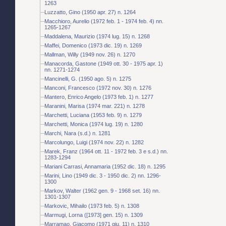
1263
Luzzatto, Gino (1950 apr. 27) n. 1264
Macchioro, Aurelio (1972 feb. 1 - 1974 feb. 4) nn.
1265-1267
Maddalena, Maurizio (1974 lug. 15) n. 1268
Maffei, Domenico (1973 dic. 19) n. 1269
Mallman, Willy (1949 nov. 26) n. 1270
Manacorda, Gastone (1949 ott. 30 - 1975 apr. 1)
nn. 1271-1274
Mancinelli, G. (1950 ago. 5) n. 1275
Manconi, Francesco (1972 nov. 30) n. 1276
Mantero, Enrico Angelo (1973 feb. 1) n. 1277
Maranini, Marisa (1974 mar. 221) n. 1278
Marchetti, Luciana (1953 feb. 9) n. 1279
Marchetti, Monica (1974 lug. 19) n. 1280
Marchi, Nara (s.d.) n. 1281
Marcolungo, Luigi (1974 nov. 22) n. 1282
Marek, Franz (1964 ott. 11 - 1972 feb. 3 e s.d.) nn.
1283-1294
Mariani Carrasi, Annamaria (1952 dic. 18) n. 1295
Marini, Lino (1949 dic. 3 - 1950 dic. 2) nn. 1296-
1300
Markov, Walter (1962 gen. 9 - 1968 set. 16) nn.
1301-1307
Markovic, Mihailo (1973 feb. 5) n. 1308
Marmugi, Lorna ([1973] gen. 15) n. 1309
Marramao, Giacomo (1971 giu. 11) n. 1310