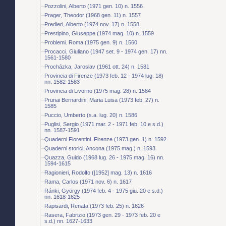
Pozzolini, Alberto (1971 gen. 10) n. 1556
Prager, Theodor (1968 gen. 11) n. 1557
Predieri, Alberto (1974 nov. 17) n. 1558
Prestipino, Giuseppe (1974 mag. 10) n. 1559
Problemi. Roma (1975 gen. 9) n. 1560
Procacci, Giuliano (1947 set. 9 - 1974 gen. 17) nn.
1561-1580
Procházka, Jaroslav (1961 ott. 24) n. 1581
Provincia di Firenze (1973 feb. 12 - 1974 lug. 18)
nn. 1582-1583
Provincia di Livorno (1975 mag. 28) n. 1584
Prunai Bernardini, Maria Luisa (1973 feb. 27) n.
1585
Puccio, Umberto (s.a. lug. 20) n. 1586
Puglisi, Sergio (1971 mar. 2 - 1971 feb. 10 e s.d.)
nn. 1587-1591
Quaderni Fiorentini. Firenze (1973 gen. 1) n. 1592
Quaderni storici. Ancona (1975 mag.) n. 1593
Quazza, Guido (1968 lug. 26 - 1975 mag. 16) nn.
1594-1615
Ragionieri, Rodolfo ([1952] mag. 13) n. 1616
Rama, Carlos (1971 nov. 6) n. 1617
Ránki, György (1974 feb. 4 - 1975 giu. 20 e s.d.)
nn. 1618-1625
Rapisardi, Renata (1973 feb. 25) n. 1626
Rasera, Fabrizio (1973 gen. 29 - 1973 feb. 20 e
s.d.) nn. 1627-1633