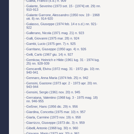
Gaeta, Franco (s.d.) n. 909
Galante, Severino (1973 set. 15 - [1974] ott. 29) nn.
910-913
Galante Garrone, Alessandro (1950 nov. 19 - 1968
ott. 8) nn. 914-920
Galasso, Giuseppe (1974 feb. 14 e s.d.) nn. 921-
922
Gallerano, Nicola (1971 mag. 21) n. 923
Galli, Giovanni (1975 mar. 28) n. 924
Gambi, Lucio (1975 gen. 7) n. 925
Garritano, Giuseppe (1950 ago. 4) n. 926
Gelli, Carlo (1967 giu. 14) n. 927
Gemkow, Heinrich e Hilde (1961 lug. 31 - 1974 lug.
25) nn. 928-939
Gencarelli, Elvira (1972 mag. 31 - 1972 giu. 10) nn.
940-941
Gennaro, Anna Maria (1974 feb. 25) n. 942
Gensini, Gastone (1973 apr. 2 - 1973 apr. 20) nn.
943-944
Gensini, Sergio (1961 nov. 20) n. 945
Gerratana, Valentino (1968 lug. 3 - 1975 mag. 18)
nn. 946-955
Geßner, Hans (1956 dic. 29) n. 956
Giardina, Concetta (1975 mar. 10) n. 957
Giarla, Carmine (1973 nov. 19) n. 958
Giarrizzo, Giuseppe (1973 dic. 3) n. 959
Gibelli, Antonio (1968 lug. 30) n. 960
Giovana, Mario (1973 apr. 20) n. 961