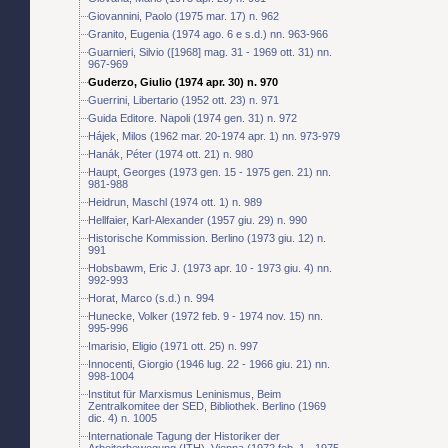
Giovannini, Paolo (1975 mar. 17) n. 962
Granito, Eugenia (1974 ago. 6 e s.d.) nn. 963-966
Guarnieri, Silvio ([1968] mag. 31 - 1969 ott. 31) nn.
967-969
Guderzo, Giulio (1974 apr. 30) n. 970
Guerrini, Libertario (1952 ott. 23) n. 971
Guida Editore. Napoli (1974 gen. 31) n. 972
Hájek, Milos (1962 mar. 20-1974 apr. 1) nn. 973-979
Hanák, Péter (1974 ott. 21) n. 980
Haupt, Georges (1973 gen. 15 - 1975 gen. 21) nn.
981-988
Heidrun, Maschl (1974 ott. 1) n. 989
Hellfaier, Karl-Alexander (1957 giu. 29) n. 990
Historische Kommission. Berlino (1973 giu. 12) n.
991
Hobsbawm, Eric J. (1973 apr. 10 - 1973 giu. 4) nn.
992-993
Horat, Marco (s.d.) n. 994
Hunecke, Volker (1972 feb. 9 - 1974 nov. 15) nn.
995-996
Imarisio, Eligio (1971 ott. 25) n. 997
Innocenti, Giorgio (1946 lug. 22 - 1966 giu. 21) nn.
998-1004
Institut für Marxismus Leninismus, Beim
Zentralkomitee der SED, Bibliothek. Berlino (1969
dic. 4) n. 1005
Internationale Tagung der Historiker der
Arbeiterbewegung (ITH). Vienna (1972 feb. 1 - 1975