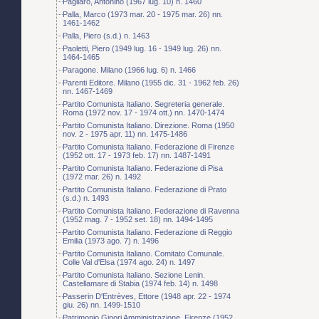
Pagliaro, Antonino (1967 lug. 10) n. 1460
Palla, Marco (1973 mar. 20 - 1975 mar. 26) nn.
1461-1462
Palla, Piero (s.d.) n. 1463
Paoletti, Piero (1949 lug. 16 - 1949 lug. 26) nn.
1464-1465
Paragone. Milano (1966 lug. 6) n. 1466
Parenti Editore. Milano (1955 dic. 31 - 1962 feb. 26)
nn. 1467-1469
Partito Comunista Italiano. Segreteria generale.
Roma (1972 nov. 17 - 1974 ott.) nn. 1470-1474
Partito Comunista Italiano. Direzione. Roma (1950
nov. 2 - 1975 apr. 11) nn. 1475-1486
Partito Comunista Italiano. Federazione di Firenze
(1952 ott. 17 - 1973 feb. 17) nn. 1487-1491
Partito Comunista Italiano. Federazione di Pisa
(1972 mar. 26) n. 1492
Partito Comunista Italiano. Federazione di Prato
(s.d.) n. 1493
Partito Comunista Italiano. Federazione di Ravenna
(1952 mag. 7 - 1952 set. 18) nn. 1494-1495
Partito Comunista Italiano. Federazione di Reggio
Emilia (1973 ago. 7) n. 1496
Partito Comunista Italiano. Comitato Comunale.
Colle Val d'Elsa (1974 ago. 24) n. 1497
Partito Comunista Italiano. Sezione Lenin.
Castellamare di Stabia (1974 feb. 14) n. 1498
Passerin D'Entrèves, Ettore (1948 apr. 22 - 1974
giu. 26) nn. 1499-1510
Patrimonio Ginori Amministrazione. Firenze (1952