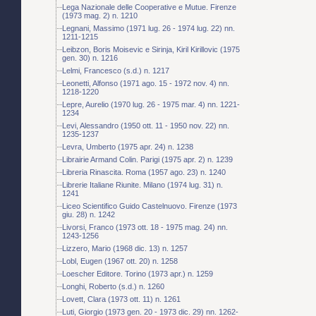
Lega Nazionale delle Cooperative e Mutue. Firenze
(1973 mag. 2) n. 1210
Legnani, Massimo (1971 lug. 26 - 1974 lug. 22) nn.
1211-1215
Leibzon, Boris Moisevic e Sirinja, Kiril Kirillovic (1975
gen. 30) n. 1216
Lelmi, Francesco (s.d.) n. 1217
Leonetti, Alfonso (1971 ago. 15 - 1972 nov. 4) nn.
1218-1220
Lepre, Aurelio (1970 lug. 26 - 1975 mar. 4) nn. 1221-
1234
Levi, Alessandro (1950 ott. 11 - 1950 nov. 22) nn.
1235-1237
Levra, Umberto (1975 apr. 24) n. 1238
Librairie Armand Colin. Parigi (1975 apr. 2) n. 1239
Libreria Rinascita. Roma (1957 ago. 23) n. 1240
Librerie Italiane Riunite. Milano (1974 lug. 31) n.
1241
Liceo Scientifico Guido Castelnuovo. Firenze (1973
giu. 28) n. 1242
Livorsi, Franco (1973 ott. 18 - 1975 mag. 24) nn.
1243-1256
Lizzero, Mario (1968 dic. 13) n. 1257
Lobl, Eugen (1967 ott. 20) n. 1258
Loescher Editore. Torino (1973 apr.) n. 1259
Longhi, Roberto (s.d.) n. 1260
Lovett, Clara (1973 ott. 11) n. 1261
Luti, Giorgio (1973 gen. 20 - 1973 dic. 29) nn. 1262-