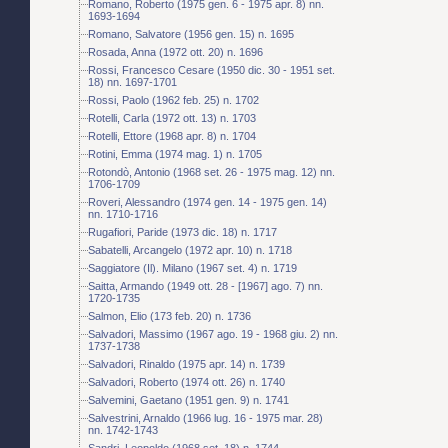
Romano, Roberto (1975 gen. 6 - 1975 apr. 8) nn.
1693-1694
Romano, Salvatore (1956 gen. 15) n. 1695
Rosada, Anna (1972 ott. 20) n. 1696
Rossi, Francesco Cesare (1950 dic. 30 - 1951 set.
18) nn. 1697-1701
Rossi, Paolo (1962 feb. 25) n. 1702
Rotelli, Carla (1972 ott. 13) n. 1703
Rotelli, Ettore (1968 apr. 8) n. 1704
Rotini, Emma (1974 mag. 1) n. 1705
Rotondò, Antonio (1968 set. 26 - 1975 mag. 12) nn.
1706-1709
Roveri, Alessandro (1974 gen. 14 - 1975 gen. 14)
nn. 1710-1716
Rugafiori, Paride (1973 dic. 18) n. 1717
Sabatelli, Arcangelo (1972 apr. 10) n. 1718
Saggiatore (Il). Milano (1967 set. 4) n. 1719
Saitta, Armando (1949 ott. 28 - [1967] ago. 7) nn.
1720-1735
Salmon, Elio (173 feb. 20) n. 1736
Salvadori, Massimo (1967 ago. 19 - 1968 giu. 2) nn.
1737-1738
Salvadori, Rinaldo (1975 apr. 14) n. 1739
Salvadori, Roberto (1974 ott. 26) n. 1740
Salvemini, Gaetano (1951 gen. 9) n. 1741
Salvestrini, Arnaldo (1966 lug. 16 - 1975 mar. 28)
nn. 1742-1743
Sandri, Leopoldo (1968 set. 18) n. 1744