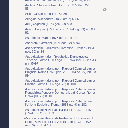
Archivio Storico Italiano. Firenze (1950 lug. 27) n.
83
Arfè, Gaetano (s.d.) nn. 84-85
Aringolo, Alessandro (1968 ott. 7) n. 86
Arru, Angiolina (1973 gen. 23) n. 87
Artom, Eugenio (1950 nov. 7 - 1974 lug. 29) nn. 88-
91
Assennato, Mario (1973 dic. 19) n. 92
Assereto, Giovanni (1971 set. 22) n. 93
Associazione Goliardica Fiorentina. Firenze (1961
nov. 23) n. 94
Associazione Italia - Repubblica Democratica
Tedesca. Roma (1973 ago. 8 - 1974 mar. 12 e s.d.)
nn. 95-97
Associazione Italiana per i Rapporti Culturali con la
Bulgaria. Roma (1973 gen. 29 - 1974 ott. 27) nn. 98-
99
Associazione Italiana per i Rapporti Culturali con la
Polonia. Roma (1966 ago. 23) n. 100
Associazione Italiana per i Rapporti Culturali con la
Repubblica Popolare Democratica di Corea. Roma
(1974 giu. 22) n. 101
Associazione Italiana per i Rapporti Culturali con
l'Unione Sovietica. Roma (1968 ott. 9) n. 102
Associazione Nazionale Partigiani d'Italia. Faenza
(1974 set. 23) n. 103
Associazione Nazionale Professori Universitari di
Ruolo. Sezione di Firenze (1972 mag. 31 - 1973
mar. 3) nn. 104-106