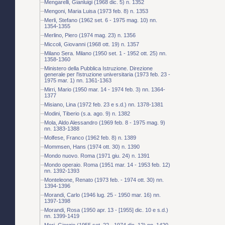
Mengarelli, Gianluigi (1968 dic. 5) n. 1352
Mengoni, Maria Luisa (1973 feb. 8) n. 1353
Merli, Stefano (1962 set. 6 - 1975 mag. 10) nn.
1354-1355
Merlino, Piero (1974 mag. 23) n. 1356
Miccoli, Giovanni (1968 ott. 19) n. 1357
Milano Sera. Milano (1950 set. 1 - 1952 ott. 25) nn.
1358-1360
Ministero della Pubblica Istruzione. Direzione
generale per l'istruzione universitaria (1973 feb. 23 -
1975 mar. 1) nn. 1361-1363
Mirri, Mario (1950 mar. 14 - 1974 feb. 3) nn. 1364-
1377
Misiano, Lina (1972 feb. 23 e s.d.) nn. 1378-1381
Modini, Tiberio (s.a. ago. 9) n. 1382
Mola, Aldo Alessandro (1969 feb. 8 - 1975 mag. 9)
nn. 1383-1388
Molfese, Franco (1962 feb. 8) n. 1389
Mommsen, Hans (1974 ott. 30) n. 1390
Mondo nuovo. Roma (1971 giu. 24) n. 1391
Mondo operaio. Roma (1951 mar. 14 - 1953 feb. 12)
nn. 1392-1393
Monteleone, Renato (1973 feb. - 1974 ott. 30) nn.
1394-1396
Morandi, Carlo (1946 lug. 25 - 1950 mar. 16) nn.
1397-1398
Morandi, Rosa (1950 apr. 13 - [1955] dic. 10 e s.d.)
nn. 1399-1419
Mori, Giorgio (1955 set. 22 - 1974 dic. 12) nn. 1420-