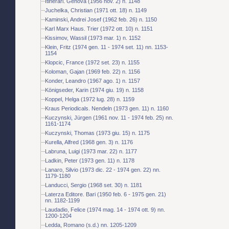
Itinerari. Genova (1956 nov. 2) n. 1148
Juchelka, Christian (1971 ott. 18) n. 1149
Kaminski, Andrei Josef (1962 feb. 26) n. 1150
Karl Marx Haus. Trier (1972 ott. 10) n. 1151
Kissimov, Wassil (1973 mar. 1) n. 1152
Klein, Fritz (1974 gen. 11 - 1974 set. 11) nn. 1153-
1154
Klopcic, France (1972 set. 23) n. 1155
Koloman, Gajan (1969 feb. 22) n. 1156
Konder, Leandro (1967 ago. 1) n. 1157
Königseder, Karin (1974 giu. 19) n. 1158
Koppel, Helga (1972 lug. 28) n. 1159
Kraus Periodicals. Nendeln (1973 gen. 11) n. 1160
Kuczynski, Jürgen (1961 nov. 11 - 1974 feb. 25) nn.
1161-1174
Kuczynski, Thomas (1973 giu. 15) n. 1175
Kurella, Alfred (1968 gen. 3) n. 1176
Labruna, Luigi (1973 mar. 22) n. 1177
Ladkin, Peter (1973 gen. 11) n. 1178
Lanaro, Silvio (1973 dic. 22 - 1974 gen. 22) nn.
1179-1180
Landucci, Sergio (1968 set. 30) n. 1181
Laterza Editore. Bari (1950 feb. 6 - 1975 gen. 21)
nn. 1182-1199
Laudadio, Felice (1974 mag. 14 - 1974 ott. 9) nn.
1200-1204
Ledda, Romano (s.d.) nn. 1205-1209