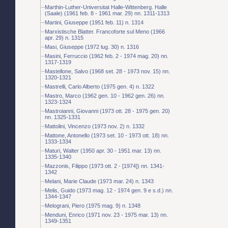
Marthin-Luther-Universitat Halle-Wittenberg. Halle
(Saale) (1961 feb. 8 - 1961 mar. 29) nn. 1311-1313
Martini, Giuseppe (1951 feb. 11) n. 1314
Marxistische Blatter. Francoforte sul Meno (1966
apr. 29) n. 1315
Masi, Giuseppe (1972 lug. 30) n. 1316
Masini, Ferruccio (1962 feb. 2 - 1974 mag. 20) nn.
1317-1319
Mastellone, Salvo (1968 set. 28 - 1973 nov. 15) nn.
1320-1321
Mastrelli, Carlo Alberto (1975 gen. 4) n. 1322
Mastro, Marco (1962 gen. 10 - 1962 gen. 26) nn.
1323-1324
Mastroianni, Giovanni (1973 ott. 28 - 1975 gen. 20)
nn. 1325-1331
Mattolini, Vincenzo (1973 nov. 2) n. 1332
Mattone, Antonello (1973 set. 10 - 1973 ott. 18) nn.
1333-1334
Maturi, Walter (1950 apr. 30 - 1951 mar. 13) nn.
1335-1340
Mazzonis, Filippo (1973 ott. 2 - [1974]) nn. 1341-
1342
Melani, Marie Claude (1973 mar. 24) n. 1343
Melis, Guido (1973 mag. 12 - 1974 gen. 9 e s.d.) nn.
1344-1347
Melograni, Piero (1975 mag. 9) n. 1348
Menduni, Enrico (1971 nov. 23 - 1975 mar. 13) nn.
1349-1351