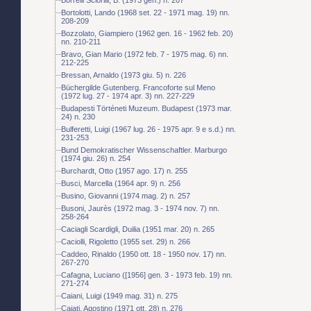
Bortolotti, Lando (1968 set. 22 - 1971 mag. 19) nn.
208-209
Bozzolato, Giampiero (1962 gen. 16 - 1962 feb. 20)
nn. 210-211
Bravo, Gian Mario (1972 feb. 7 - 1975 mag. 6) nn.
212-225
Bressan, Arnaldo (1973 giu. 5) n. 226
Büchergilde Gutenberg. Francoforte sul Meno
(1972 lug. 27 - 1974 apr. 3) nn. 227-229
Budapesti Történeti Muzeum. Budapest (1973 mar.
24) n. 230
Bulferetti, Luigi (1967 lug. 26 - 1975 apr. 9 e s.d.) nn.
231-253
Bund Demokratischer Wissenschaftler. Marburgo
(1974 giu. 26) n. 254
Burchardt, Otto (1957 ago. 17) n. 255
Busci, Marcella (1964 apr. 9) n. 256
Busino, Giovanni (1974 mag. 2) n. 257
Busoni, Jaurès (1972 mag. 3 - 1974 nov. 7) nn.
258-264
Caciagli Scardigli, Duilia (1951 mar. 20) n. 265
Caciolli, Rigoletto (1955 set. 29) n. 266
Caddeo, Rinaldo (1950 ott. 18 - 1950 nov. 17) nn.
267-270
Cafagna, Luciano ([1956] gen. 3 - 1973 feb. 19) nn.
271-274
Caiani, Luigi (1949 mag. 31) n. 275
Cajati, Agostino (1971 ott. 28) n. 276