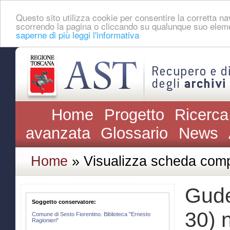
Questo sito utilizza cookie per consentire la corretta 
scorrendo la pagina o cliccando su qualunque suo eleme
saperne di più leggi l'informativa
Home
Progetto
Ricerca
avanzata
Glossario
News
Home
» Visualizza scheda comp
Gude
Soggetto conservatore:
30) 
Comune di Sesto Fiorentino. Biblioteca "Ernesto
Ragionieri"