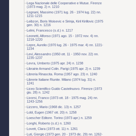
Lega Nazionale delle Cooperative e Mutue. Firenze
(1973 mag. 2) n. 1210
Legnani, Massimo (1971 lug. 26 - 1974 lug. 22) nn.
1211-1215
Leibzon, Boris Moisevic e Sirinja, Kiril Kirillovic (1975
gen. 30) n. 1216
Lelmi, Francesco (s.d.) n. 1217
Leonetti, Alfonso (1971 ago. 15 - 1972 nov. 4) nn.
1218-1220
Lepre, Aurelio (1970 lug. 26 - 1975 mar. 4) nn. 1221-
1234
Levi, Alessandro (1950 ott. 11 - 1950 nov. 22) nn.
1235-1237
Levra, Umberto (1975 apr. 24) n. 1238
Librairie Armand Colin. Parigi (1975 apr. 2) n. 1239
Libreria Rinascita. Roma (1957 ago. 23) n. 1240
Librerie Italiane Riunite. Milano (1974 lug. 31) n.
1241
Liceo Scientifico Guido Castelnuovo. Firenze (1973
giu. 28) n. 1242
Livorsi, Franco (1973 ott. 18 - 1975 mag. 24) nn.
1243-1256
Lizzero, Mario (1968 dic. 13) n. 1257
Lobl, Eugen (1967 ott. 20) n. 1258
Loescher Editore. Torino (1973 apr.) n. 1259
Longhi, Roberto (s.d.) n. 1260
Lovett, Clara (1973 ott. 11) n. 1261
Luti, Giorgio (1973 gen. 20 - 1973 dic. 29) nn. 1262-