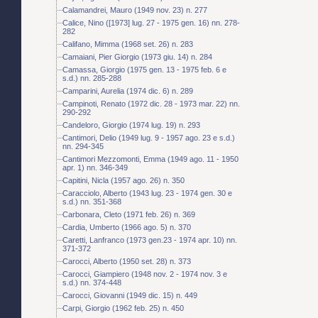
Calamandrei, Mauro (1949 nov. 23) n. 277
Calice, Nino ([1973] lug. 27 - 1975 gen. 16) nn. 278-
282
Califano, Mimma (1968 set. 26) n. 283
Camaiani, Pier Giorgio (1973 giu. 14) n. 284
Camassa, Giorgio (1975 gen. 13 - 1975 feb. 6 e
s.d.) nn. 285-288
Camparini, Aurelia (1974 dic. 6) n. 289
Campinoti, Renato (1972 dic. 28 - 1973 mar. 22) nn.
290-292
Candeloro, Giorgio (1974 lug. 19) n. 293
Cantimori, Delio (1949 lug. 9 - 1957 ago. 23 e s.d.)
nn. 294-345
Cantimori Mezzomonti, Emma (1949 ago. 11 - 1950
apr. 1) nn. 346-349
Capitini, Nicla (1957 ago. 26) n. 350
Caracciolo, Alberto (1943 lug. 23 - 1974 gen. 30 e
s.d.) nn. 351-368
Carbonara, Cleto (1971 feb. 26) n. 369
Cardia, Umberto (1966 ago. 5) n. 370
Caretti, Lanfranco (1973 gen.23 - 1974 apr. 10) nn.
371-372
Carocci, Alberto (1950 set. 28) n. 373
Carocci, Giampiero (1948 nov. 2 - 1974 nov. 3 e
s.d.) nn. 374-448
Carocci, Giovanni (1949 dic. 15) n. 449
Carpi, Giorgio (1962 feb. 25) n. 450