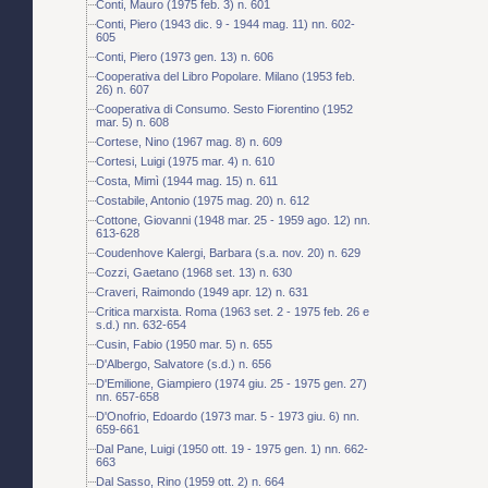
Conti, Mauro (1975 feb. 3) n. 601
Conti, Piero (1943 dic. 9 - 1944 mag. 11) nn. 602-
605
Conti, Piero (1973 gen. 13) n. 606
Cooperativa del Libro Popolare. Milano (1953 feb.
26) n. 607
Cooperativa di Consumo. Sesto Fiorentino (1952
mar. 5) n. 608
Cortese, Nino (1967 mag. 8) n. 609
Cortesi, Luigi (1975 mar. 4) n. 610
Costa, Mimì (1944 mag. 15) n. 611
Costabile, Antonio (1975 mag. 20) n. 612
Cottone, Giovanni (1948 mar. 25 - 1959 ago. 12) nn.
613-628
Coudenhove Kalergi, Barbara (s.a. nov. 20) n. 629
Cozzi, Gaetano (1968 set. 13) n. 630
Craveri, Raimondo (1949 apr. 12) n. 631
Critica marxista. Roma (1963 set. 2 - 1975 feb. 26 e
s.d.) nn. 632-654
Cusin, Fabio (1950 mar. 5) n. 655
D'Albergo, Salvatore (s.d.) n. 656
D'Emilione, Giampiero (1974 giu. 25 - 1975 gen. 27)
nn. 657-658
D'Onofrio, Edoardo (1973 mar. 5 - 1973 giu. 6) nn.
659-661
Dal Pane, Luigi (1950 ott. 19 - 1975 gen. 1) nn. 662-
663
Dal Sasso, Rino (1959 ott. 2) n. 664