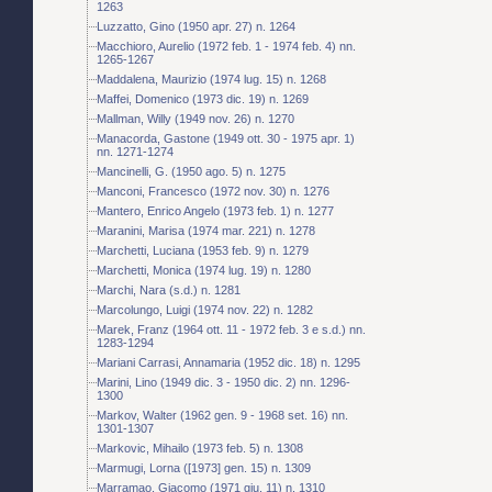
1263
Luzzatto, Gino (1950 apr. 27) n. 1264
Macchioro, Aurelio (1972 feb. 1 - 1974 feb. 4) nn.
1265-1267
Maddalena, Maurizio (1974 lug. 15) n. 1268
Maffei, Domenico (1973 dic. 19) n. 1269
Mallman, Willy (1949 nov. 26) n. 1270
Manacorda, Gastone (1949 ott. 30 - 1975 apr. 1)
nn. 1271-1274
Mancinelli, G. (1950 ago. 5) n. 1275
Manconi, Francesco (1972 nov. 30) n. 1276
Mantero, Enrico Angelo (1973 feb. 1) n. 1277
Maranini, Marisa (1974 mar. 221) n. 1278
Marchetti, Luciana (1953 feb. 9) n. 1279
Marchetti, Monica (1974 lug. 19) n. 1280
Marchi, Nara (s.d.) n. 1281
Marcolungo, Luigi (1974 nov. 22) n. 1282
Marek, Franz (1964 ott. 11 - 1972 feb. 3 e s.d.) nn.
1283-1294
Mariani Carrasi, Annamaria (1952 dic. 18) n. 1295
Marini, Lino (1949 dic. 3 - 1950 dic. 2) nn. 1296-
1300
Markov, Walter (1962 gen. 9 - 1968 set. 16) nn.
1301-1307
Markovic, Mihailo (1973 feb. 5) n. 1308
Marmugi, Lorna ([1973] gen. 15) n. 1309
Marramao, Giacomo (1971 giu. 11) n. 1310