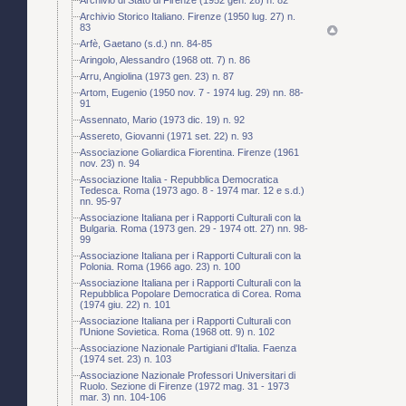
Archivio Storico Italiano. Firenze (1950 lug. 27) n.
83
Arfè, Gaetano (s.d.) nn. 84-85
Aringolo, Alessandro (1968 ott. 7) n. 86
Arru, Angiolina (1973 gen. 23) n. 87
Artom, Eugenio (1950 nov. 7 - 1974 lug. 29) nn. 88-
91
Assennato, Mario (1973 dic. 19) n. 92
Assereto, Giovanni (1971 set. 22) n. 93
Associazione Goliardica Fiorentina. Firenze (1961
nov. 23) n. 94
Associazione Italia - Repubblica Democratica
Tedesca. Roma (1973 ago. 8 - 1974 mar. 12 e s.d.)
nn. 95-97
Associazione Italiana per i Rapporti Culturali con la
Bulgaria. Roma (1973 gen. 29 - 1974 ott. 27) nn. 98-
99
Associazione Italiana per i Rapporti Culturali con la
Polonia. Roma (1966 ago. 23) n. 100
Associazione Italiana per i Rapporti Culturali con la
Repubblica Popolare Democratica di Corea. Roma
(1974 giu. 22) n. 101
Associazione Italiana per i Rapporti Culturali con
l'Unione Sovietica. Roma (1968 ott. 9) n. 102
Associazione Nazionale Partigiani d'Italia. Faenza
(1974 set. 23) n. 103
Associazione Nazionale Professori Universitari di
Ruolo. Sezione di Firenze (1972 mag. 31 - 1973
mar. 3) nn. 104-106