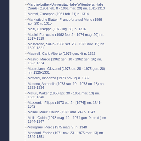
Marthin-Luther-Universitat Halle-Wittenberg. Halle
(Saale) (1961 feb. 8 - 1961 mar. 29) nn. 1311-1313
Martini, Giuseppe (1951 feb. 11) n. 1314
Marxistische Blatter. Francoforte sul Meno (1966
apr. 29) n. 1315
Masi, Giuseppe (1972 lug. 30) n. 1316
Masini, Ferruccio (1962 feb. 2 - 1974 mag. 20) nn.
1317-1319
Mastellone, Salvo (1968 set. 28 - 1973 nov. 15) nn.
1320-1321
Mastrelli, Carlo Alberto (1975 gen. 4) n. 1322
Mastro, Marco (1962 gen. 10 - 1962 gen. 26) nn.
1323-1324
Mastroianni, Giovanni (1973 ott. 28 - 1975 gen. 20)
nn. 1325-1331
Mattolini, Vincenzo (1973 nov. 2) n. 1332
Mattone, Antonello (1973 set. 10 - 1973 ott. 18) nn.
1333-1334
Maturi, Walter (1950 apr. 30 - 1951 mar. 13) nn.
1335-1340
Mazzonis, Filippo (1973 ott. 2 - [1974]) nn. 1341-
1342
Melani, Marie Claude (1973 mar. 24) n. 1343
Melis, Guido (1973 mag. 12 - 1974 gen. 9 e s.d.) nn.
1344-1347
Melograni, Piero (1975 mag. 9) n. 1348
Menduni, Enrico (1971 nov. 23 - 1975 mar. 13) nn.
1349-1351