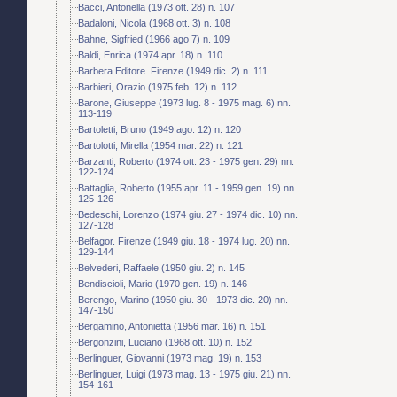
Bacci, Antonella (1973 ott. 28) n. 107
Badaloni, Nicola (1968 ott. 3) n. 108
Bahne, Sigfried (1966 ago 7) n. 109
Baldi, Enrica (1974 apr. 18) n. 110
Barbera Editore. Firenze (1949 dic. 2) n. 111
Barbieri, Orazio (1975 feb. 12) n. 112
Barone, Giuseppe (1973 lug. 8 - 1975 mag. 6) nn.
113-119
Bartoletti, Bruno (1949 ago. 12) n. 120
Bartolotti, Mirella (1954 mar. 22) n. 121
Barzanti, Roberto (1974 ott. 23 - 1975 gen. 29) nn.
122-124
Battaglia, Roberto (1955 apr. 11 - 1959 gen. 19) nn.
125-126
Bedeschi, Lorenzo (1974 giu. 27 - 1974 dic. 10) nn.
127-128
Belfagor. Firenze (1949 giu. 18 - 1974 lug. 20) nn.
129-144
Belvederi, Raffaele (1950 giu. 2) n. 145
Bendiscioli, Mario (1970 gen. 19) n. 146
Berengo, Marino (1950 giu. 30 - 1973 dic. 20) nn.
147-150
Bergamino, Antonietta (1956 mar. 16) n. 151
Bergonzini, Luciano (1968 ott. 10) n. 152
Berlinguer, Giovanni (1973 mag. 19) n. 153
Berlinguer, Luigi (1973 mag. 13 - 1975 giu. 21) nn.
154-161