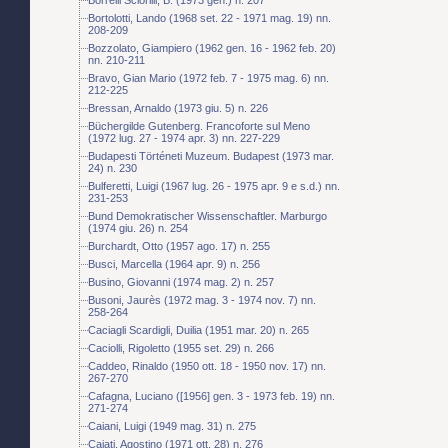
Bortolotti, Lando (1968 set. 22 - 1971 mag. 19) nn.
208-209
Bozzolato, Giampiero (1962 gen. 16 - 1962 feb. 20)
nn. 210-211
Bravo, Gian Mario (1972 feb. 7 - 1975 mag. 6) nn.
212-225
Bressan, Arnaldo (1973 giu. 5) n. 226
Büchergilde Gutenberg. Francoforte sul Meno
(1972 lug. 27 - 1974 apr. 3) nn. 227-229
Budapesti Történeti Muzeum. Budapest (1973 mar.
24) n. 230
Bulferetti, Luigi (1967 lug. 26 - 1975 apr. 9 e s.d.) nn.
231-253
Bund Demokratischer Wissenschaftler. Marburgo
(1974 giu. 26) n. 254
Burchardt, Otto (1957 ago. 17) n. 255
Busci, Marcella (1964 apr. 9) n. 256
Busino, Giovanni (1974 mag. 2) n. 257
Busoni, Jaurès (1972 mag. 3 - 1974 nov. 7) nn.
258-264
Caciagli Scardigli, Duilia (1951 mar. 20) n. 265
Caciolli, Rigoletto (1955 set. 29) n. 266
Caddeo, Rinaldo (1950 ott. 18 - 1950 nov. 17) nn.
267-270
Cafagna, Luciano ([1956] gen. 3 - 1973 feb. 19) nn.
271-274
Caiani, Luigi (1949 mag. 31) n. 275
Cajati, Agostino (1971 ott. 28) n. 276