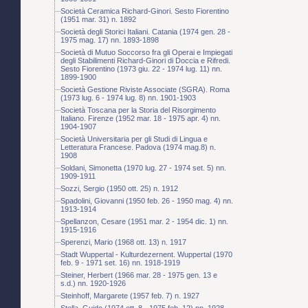
Società Ceramica Richard-Ginori. Sesto Fiorentino
(1951 mar. 31) n. 1892
Società degli Storici Italiani. Catania (1974 gen. 28 -
1975 mag. 17) nn. 1893-1898
Società di Mutuo Soccorso fra gli Operai e Impiegati
degli Stabilimenti Richard-Ginori di Doccia e Rifredi.
Sesto Fiorentino (1973 giu. 22 - 1974 lug. 11) nn.
1899-1900
Società Gestione Riviste Associate (SGRA). Roma
(1973 lug. 6 - 1974 lug. 8) nn. 1901-1903
Società Toscana per la Storia del Risorgimento
Italiano. Firenze (1952 mar. 18 - 1975 apr. 4) nn.
1904-1907
Società Universitaria per gli Studi di Lingua e
Letteratura Francese. Padova (1974 mag.8) n.
1908
Soldani, Simonetta (1970 lug. 27 - 1974 set. 5) nn.
1909-1911
Sozzi, Sergio (1950 ott. 25) n. 1912
Spadolini, Giovanni (1950 feb. 26 - 1950 mag. 4) nn.
1913-1914
Spellanzon, Cesare (1951 mar. 2 - 1954 dic. 1) nn.
1915-1916
Sperenzi, Mario (1968 ott. 13) n. 1917
Stadt Wuppertal - Kulturdezernent. Wuppertal (1970
feb. 9 - 1971 set. 16) nn. 1918-1919
Steiner, Herbert (1966 mar. 28 - 1975 gen. 13 e
s.d.) nn. 1920-1926
Steinhoff, Margarete (1957 feb. 7) n. 1927
Stella, Guido (1974 ott. 8 - 1975 feb. 12) nn. 1928-