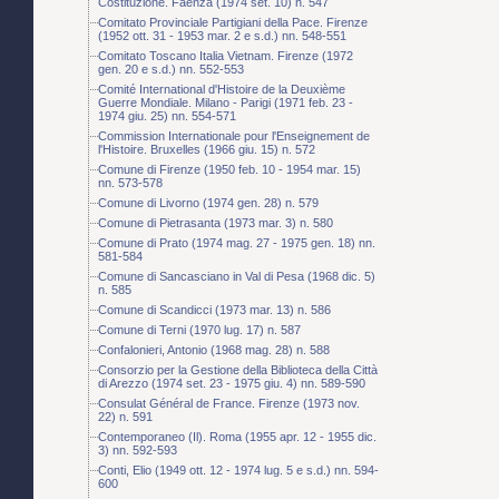
Costituzione. Faenza (1974 set. 10) n. 547
Comitato Provinciale Partigiani della Pace. Firenze
(1952 ott. 31 - 1953 mar. 2 e s.d.) nn. 548-551
Comitato Toscano Italia Vietnam. Firenze (1972
gen. 20 e s.d.) nn. 552-553
Comité International d'Histoire de la Deuxième
Guerre Mondiale. Milano - Parigi (1971 feb. 23 -
1974 giu. 25) nn. 554-571
Commission Internationale pour l'Enseignement de
l'Histoire. Bruxelles (1966 giu. 15) n. 572
Comune di Firenze (1950 feb. 10 - 1954 mar. 15)
nn. 573-578
Comune di Livorno (1974 gen. 28) n. 579
Comune di Pietrasanta (1973 mar. 3) n. 580
Comune di Prato (1974 mag. 27 - 1975 gen. 18) nn.
581-584
Comune di Sancasciano in Val di Pesa (1968 dic. 5)
n. 585
Comune di Scandicci (1973 mar. 13) n. 586
Comune di Terni (1970 lug. 17) n. 587
Confalonieri, Antonio (1968 mag. 28) n. 588
Consorzio per la Gestione della Biblioteca della Città
di Arezzo (1974 set. 23 - 1975 giu. 4) nn. 589-590
Consulat Général de France. Firenze (1973 nov.
22) n. 591
Contemporaneo (Il). Roma (1955 apr. 12 - 1955 dic.
3) nn. 592-593
Conti, Elio (1949 ott. 12 - 1974 lug. 5 e s.d.) nn. 594-
600