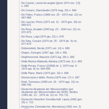
De Castris, Leone Arcangelo ([post 1974 nov. 17])
n. 665
De Cesare, Gianclaudio (1973 mag. 23) n. 666
De Felice, Franco (1968 nov. 25 - 1973 mar. 12) nn.
667-668
De Lazzari, Primo (1971 set. 11 - 1973 gen. 29) nn.
669-671
De Rosa, Arnaldo (1943 lug. 23 - 1944 nov. 22) nn.
672-675
De Rosa, Luigi (1974 giu. 22) n. 676
De Seta, Cesare (1974 ott. 25 - 1974 dic. 6) nn.
677-679
Debenedetti, Nicola (1971 set. 14) n. 680
Degen, Georges (1957 ago. 19) n. 681
Degl'Innocenti, Maurizio (1971 lug. 29) n. 682
Della Monica Matteotti, Adriana (1973 mar. 2) n. 683
Della Peruta, Franco ([1968] ott. 1; 1973 mar. 5 -
1975 apr. 8) nn. 684-695
Delle Piane, Mario (1974 gen. 16) n. 696
Democrazia e diritto. Roma (1975 mar. 17) n. 697
Detti, Tommaso (1968 set. 16 - 1974 ago. 15) nn.
698-700
Deutsche Akademie der Wissenchaften (poi
Akademie der Wissenchaften der DDR). Berlino
(1961 dic. 21 - 1974 ott. 11) nn. 701-711
Deutsche Historiker-Gesellschaft. Lipsia (1962 gen.
25) n. 712
Deutsches Zentralarchiv. Merseburg (1961 nov. 2)