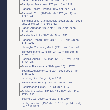
Sanfilippo, Salvatore (1975 gen. 4) n. 1745
Sansoni Editore. Firenze (1967 set. 7) n. 1746
Santarelli, Enzo (1973 dic. 8 - 1975 gen. 7) nn.
1747-1749
Santomassimo, Gianpasquale (1972 dic. 29 - 1974
ago. 15 e s.d.) nn. 1750-1752
Sapori, Armando (1952 ott. 4 - 1952 dic. 7) nn.
1753-1755
Sarallo, Vladimiro (1952 dic. 5) n. 1756
Sassoon, Donald (1974 giu. 4 - 1975 apr. 23) nn.
1757-1767
Sbaraglini Ceccucci, Mirella (1961 nov. 7) n. 1768
Sbriccoli, Mario (1973 dic. 27 - 1974 giu. 15) nn.
1769-1771
Scalpelli, Adolfo (1966 mag. 12 - 1975 mar. 9) nn.
1772-1786
Scarcia, Biancamaria (1974 gen. 15) n. 1787
Scarlino, Adalberto (1973 apr. - 1973 set. 27) nn.
1788-1789
Schilfert, G. (1957 giu. 4) n. 1790
Schumacher, Ernst (1962 gen. 29) n. 1791
Schumacher, Horst (1973 ott. 8) n. 1792
Scibilia, Antonello (1956 feb. 27 - 1962 feb. 19) nn.
1793-1796
Sebreli, Juan José (1973 ago. 6) n. 1797
Sechi, Salvatore (1971 dic. 7 - 1975 apr. 14 e s.d.)
nn. 1798-1809