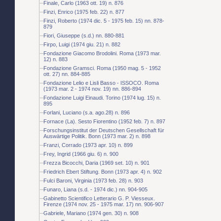
Finale, Carlo (1963 ott. 19) n. 876
Finzi, Enrico (1975 feb. 22) n. 877
Finzi, Roberto (1974 dic. 5 - 1975 feb. 15) nn. 878-
879
Fiori, Giuseppe (s.d.) nn. 880-881
Firpo, Luigi (1974 giu. 21) n. 882
Fondazione Giacomo Brodolini. Roma (1973 mar.
12) n. 883
Fondazione Gramsci. Roma (1950 mag. 5 - 1952
ott. 27) nn. 884-885
Fondazione Lelio e Lisli Basso - ISSOCO. Roma
(1973 mar. 2 - 1974 nov. 19) nn. 886-894
Fondazione Luigi Einaudi. Torino (1974 lug. 15) n.
895
Forlani, Luciano (s.a. ago.28) n. 896
Fornace (La). Sesto Fiorentino (1952 feb. 7) n. 897
Forschungsinstitut der Deutschen Gesellschaft für
Auswärtige Politik. Bonn (1973 mar. 2) n. 898
Franzi, Corrado (1973 apr. 10) n. 899
Frey, Ingrid (1966 giu. 6) n. 900
Frezza Bicocchi, Daria (1969 set. 10) n. 901
Friedrich Ebert Stiftung. Bonn (1973 apr. 4) n. 902
Fulci Baroni, Virginia (1973 feb. 28) n. 903
Funaro, Liana (s.d. - 1974 dic.) nn. 904-905
Gabinetto Scientifico Letterario G. P. Viesseux.
Firenze (1974 nov. 25 - 1975 mar. 17) nn. 906-907
Gabriele, Mariano (1974 gen. 30) n. 908