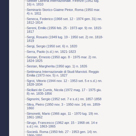
Seeber Libreria Internazionale. Firenze (1952 lug.
16) n. 1810
Seminario Storico Giaime Pintor. Roma (1950 mar.
4) n. 1811
Seneca, Federico (1968 set. 12 - 1974 gen. 31) nn.
1812-1814
Sereni, Emilio (1956 feb. 25 - 1973 apr. 9) nn. 1815-
1817
Sergi, Rosario (1949 lug. 19 - 1950 set. 2) nn. 1818-
1819
Sergi, Sergio (1950 set. 6) n. 1820
Serra, Paolo (s.d.) nn. 1821-1823
Sestan, Ernesto (1950 ago. 8 - 1975 mar. 2) nn.
1824-1825
Sestan, Margherita (1950 ago. 1) n. 1826
Settimana Internazionale di Studi Marxisti. Reggio
Emilia (1973 nov. 5) n. 1827
Sgroi, Vittorio (1944 nov. 12 - 1953 set. 5 e s.d.) nn.
1828-1834
Siciliani de Cumis, Nicola (1972 mag. 17 - 1975 giu.
8) nn. 1835-1856
Signorini, Sergio (1952 set. 7 e s.d.) nn. 1857-1858
Silva, Pietro (1950 nov. 3 - 1950 nov. 14) nn. 1859-
1860
Simonetti, Mario (1966 ago. 11 - 1970 lug. 19) nn.
1861-1862
Sirugo, Francesco (1962 apr. 15 - 1968 ott. 14 e
s.d.) nn. 1863-1865
Società. Roma (1950 feb. 27 - 1953 gen. 14) nn.
1866-1891