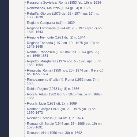
Rassegna Sovietica. Roma (1953 feb. 16) n. 1634
Reberschak, Maurizio (1974 giu. 4) n. 1635
Rebuffa, Giorgio (1973 dic. 29 - 1974 lug. 16) nn.
1636-1638
Regione Campania (s.l.) n. 1639
Regione Lombardia (1974 ott. 25 - 1975 apr.17) nn.
1640-1643
Regione Piemonte (1971 dic. 2) n. 1644
Regione Toscana (1972 ott. 10 - 1975 giu. 10) nn.
1645-1648
Renda, Francesco (1973 nov. 23 - 1974 gen. 25)
nn. 1649-1651
Repetto, Margherita (1974 ago. 5 - 1975 apr. 5) nn.
1652-1654
Rinascita. Roma (1950 nov. 23 - 1974 gen. 9 e s.d.)
nn. 1655-1664
Rinnovamento d'Italia (Il). Roma (1952 mag. 7) n.
1665
Robin, Regine (1973 lug. 8) n. 1666
Rocchi, Adua (1962 feb. 5 - 1975 mar. 5) nn. 1667-
1668
Rocchi, Licia (1971 ott. 1) n. 1669
Rochat, Giorgio (1971 giu. 20 - 1975 giu. 1) nn.
1670-1673
Roemer, Cornelia (1974 ott. 1) n. 1674
Romagnoli, Sergio (1948 apr. 15 - 1968 set. 19) nn.
1675-1691
Romano, Aldo (1956 mar. 30) n. 1692