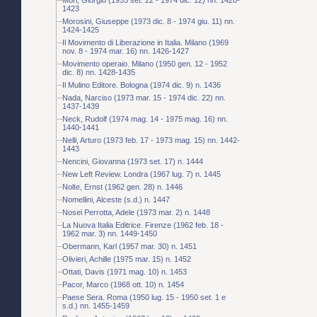
1423
Morosini, Giuseppe (1973 dic. 8 - 1974 giu. 11) nn.
1424-1425
Il Movimento di Liberazione in Italia. Milano (1969
nov. 8 - 1974 mar. 16) nn. 1426-1427
Movimento operaio. Milano (1950 gen. 12 - 1952
dic. 8) nn. 1428-1435
Il Mulino Editore. Bologna (1974 dic. 9) n. 1436
Nada, Narciso (1973 mar. 15 - 1974 dic. 22) nn.
1437-1439
Neck, Rudolf (1974 mag. 14 - 1975 mag. 16) nn.
1440-1441
Nelli, Arturo (1973 feb. 17 - 1973 mag. 15) nn. 1442-
1443
Nencini, Giovanna (1973 set. 17) n. 1444
New Left Review. Londra (1967 lug. 7) n. 1445
Nolte, Ernst (1962 gen. 28) n. 1446
Nomellini, Alceste (s.d.) n. 1447
Nosei Perrotta, Adele (1973 mar. 2) n. 1448
La Nuova Italia Editrice. Firenze (1962 feb. 18 -
1962 mar. 3) nn. 1449-1450
Obermann, Karl (1957 mar. 30) n. 1451
Olivieri, Achille (1975 mar. 15) n. 1452
Ottati, Davis (1971 mag. 10) n. 1453
Pacor, Marco (1968 ott. 10) n. 1454
Paese Sera. Roma (1950 lug. 15 - 1950 set. 1 e
s.d.) nn. 1455-1459