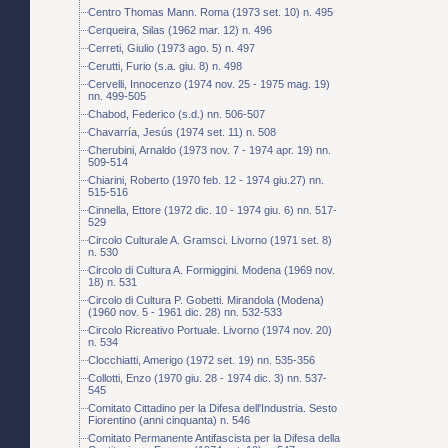
Centro Thomas Mann. Roma (1973 set. 10) n. 495
Cerqueira, Silas (1962 mar. 12) n. 496
Cerreti, Giulio (1973 ago. 5) n. 497
Cerutti, Furio (s.a. giu. 8) n. 498
Cervelli, Innocenzo (1974 nov. 25 - 1975 mag. 19)
nn. 499-505
Chabod, Federico (s.d.) nn. 506-507
Chavarría, Jesús (1974 set. 11) n. 508
Cherubini, Arnaldo (1973 nov. 7 - 1974 apr. 19) nn.
509-514
Chiarini, Roberto (1970 feb. 12 - 1974 giu.27) nn.
515-516
Cinnella, Ettore (1972 dic. 10 - 1974 giu. 6) nn. 517-
529
Circolo Culturale A. Gramsci. Livorno (1971 set. 8)
n. 530
Circolo di Cultura A. Formiggini. Modena (1969 nov.
18) n. 531
Circolo di Cultura P. Gobetti. Mirandola (Modena)
(1960 nov. 5 - 1961 dic. 28) nn. 532-533
Circolo Ricreativo Portuale. Livorno (1974 nov. 20)
n. 534
Clocchiatti, Amerigo (1972 set. 19) nn. 535-356
Collotti, Enzo (1970 giu. 28 - 1974 dic. 3) nn. 537-
545
Comitato Cittadino per la Difesa dell'Industria. Sesto
Fiorentino (anni cinquanta) n. 546
Comitato Permanente Antifascista per la Difesa della