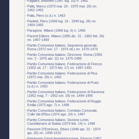
Pagliaro, Antonino (1967 lug. 10) n. 1460
Palla, Marco (1973 mar. 20 - 1975 mar. 26) nn.
1461-1462
Palla, Piero (s.d.) n. 1463
Paoletti, Piero (1949 lug. 16 - 1949 lug. 26) nn.
1464-1465
Paragone. Milano (1966 lug. 6) n. 1466
Parenti Editore. Milano (1955 dic. 31 - 1962 feb. 26)
nn. 1467-1469
Partito Comunista Italiano. Segreteria generale.
Roma (1972 nov. 17 - 1974 ott.) nn. 1470-1474
Partito Comunista Italiano. Direzione. Roma (1950
nov. 2 - 1975 apr. 11) nn. 1475-1486
Partito Comunista Italiano. Federazione di Firenze
(1952 ott. 17 - 1973 feb. 17) nn. 1487-1491
Partito Comunista Italiano. Federazione di Pisa
(1972 mar. 26) n. 1492
Partito Comunista Italiano. Federazione di Prato
(s.d.) n. 1493
Partito Comunista Italiano. Federazione di Ravenna
(1952 mag. 7 - 1952 set. 18) nn. 1494-1495
Partito Comunista Italiano. Federazione di Reggio
Emilia (1973 ago. 7) n. 1496
Partito Comunista Italiano. Comitato Comunale.
Colle Val d'Elsa (1974 ago. 24) n. 1497
Partito Comunista Italiano. Sezione Lenin.
Castellamare di Stabia (1974 feb. 14) n. 1498
Passerin D'Entrèves, Ettore (1948 apr. 22 - 1974
giu. 26) nn. 1499-1510
Patrimonio Ginori Amministrazione. Firenze (1952