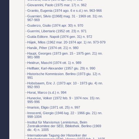
Giovannini, Paolo (1975 mar. 17) n. 962
Granito, Eugenia (1974 ago. 6 e s.d.) nn. 963-966
Guarnieri, Silvio ([1968] mag. 31 - 1969 ott. 31) nn.
967-969
Guderzo, Giulio (1974 apr. 30) n. 970
Guerrini, Libertario (1952 ott. 23) n. 971
Guida Editore. Napoli (1974 gen. 31) n. 972
Hájek, Milos (1962 mar. 20-1974 apr. 1) nn. 973-979
Hanák, Péter (1974 ott. 21) n. 980
Haupt, Georges (1973 gen. 15 - 1975 gen. 21) nn.
981-988
Heidrun, Maschl (1974 ott. 1) n. 989
Hellfaier, Karl-Alexander (1957 giu. 29) n. 990
Historische Kommission. Berlino (1973 giu. 12) n.
991
Hobsbawm, Eric J. (1973 apr. 10 - 1973 giu. 4) nn.
992-993
Horat, Marco (s.d.) n. 994
Hunecke, Volker (1972 feb. 9 - 1974 nov. 15) nn.
995-996
Imarisio, Eligio (1971 ott. 25) n. 997
Innocenti, Giorgio (1946 lug. 22 - 1966 giu. 21) nn.
998-1004
Institut für Marxismus Leninismus, Beim
Zentralkomitee der SED, Bibliothek. Berlino (1969
dic. 4) n. 1005
Internationale Tagung der Historiker der
Arbeiterbewegung (ITH). Vienna (1972 feb. 1 - 1975