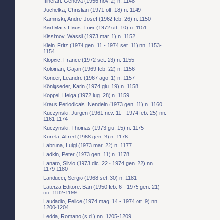
Itinerari. Genova (1956 nov. 2) n. 1148
Juchelka, Christian (1971 ott. 18) n. 1149
Kaminski, Andrei Josef (1962 feb. 26) n. 1150
Karl Marx Haus. Trier (1972 ott. 10) n. 1151
Kissimov, Wassil (1973 mar. 1) n. 1152
Klein, Fritz (1974 gen. 11 - 1974 set. 11) nn. 1153-
1154
Klopcic, France (1972 set. 23) n. 1155
Koloman, Gajan (1969 feb. 22) n. 1156
Konder, Leandro (1967 ago. 1) n. 1157
Königseder, Karin (1974 giu. 19) n. 1158
Koppel, Helga (1972 lug. 28) n. 1159
Kraus Periodicals. Nendeln (1973 gen. 11) n. 1160
Kuczynski, Jürgen (1961 nov. 11 - 1974 feb. 25) nn.
1161-1174
Kuczynski, Thomas (1973 giu. 15) n. 1175
Kurella, Alfred (1968 gen. 3) n. 1176
Labruna, Luigi (1973 mar. 22) n. 1177
Ladkin, Peter (1973 gen. 11) n. 1178
Lanaro, Silvio (1973 dic. 22 - 1974 gen. 22) nn.
1179-1180
Landucci, Sergio (1968 set. 30) n. 1181
Laterza Editore. Bari (1950 feb. 6 - 1975 gen. 21)
nn. 1182-1199
Laudadio, Felice (1974 mag. 14 - 1974 ott. 9) nn.
1200-1204
Ledda, Romano (s.d.) nn. 1205-1209