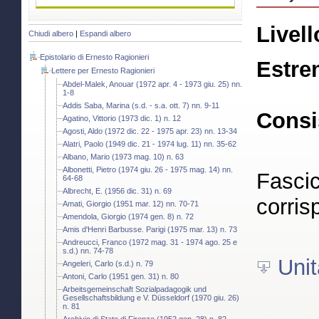
Livell
Chiudi albero
|
Espandi albero
Epistolario di Ernesto Ragionieri
Estre
Lettere per Ernesto Ragionieri
Abdel-Malek, Anouar (1972 apr. 4 - 1973 giu. 25) nn.
1-8
Addis Saba, Marina (s.d. - s.a. ott. 7) nn. 9-11
Consi
Agatino, Vittorio (1973 dic. 1) n. 12
Agosti, Aldo (1972 dic. 22 - 1975 apr. 23) nn. 13-34
Alatri, Paolo (1949 dic. 21 - 1974 lug. 11) nn. 35-62
Albano, Mario (1973 mag. 10) n. 63
Albonetti, Pietro (1974 giu. 26 - 1975 mag. 14) nn.
Fascic
64-68
Albrecht, E. (1956 dic. 31) n. 69
corris
Amati, Giorgio (1951 mar. 12) nn. 70-71
Amendola, Giorgio (1974 gen. 8) n. 72
Amis d'Henri Barbusse. Parigi (1975 mar. 13) n. 73
Andreucci, Franco (1972 mag. 31 - 1974 ago. 25 e
s.d.) nn. 74-78
Unit
Angeleri, Carlo (s.d.) n. 79
Antoni, Carlo (1951 gen. 31) n. 80
Arbeitsgemeinschaft Sozialpadagogik und
Gesellschaftsbildung e V. Düsseldorf (1970 giu. 26)
n. 81
Archivio di Stato di Firenze (1952 gen. 28) n. 82