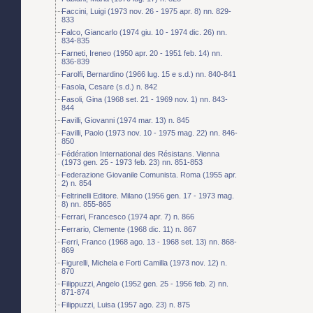
Faccini, Luigi (1973 nov. 26 - 1975 apr. 8) nn. 829-
833
Falco, Giancarlo (1974 giu. 10 - 1974 dic. 26) nn.
834-835
Farneti, Ireneo (1950 apr. 20 - 1951 feb. 14) nn.
836-839
Farolfi, Bernardino (1966 lug. 15 e s.d.) nn. 840-841
Fasola, Cesare (s.d.) n. 842
Fasoli, Gina (1968 set. 21 - 1969 nov. 1) nn. 843-
844
Favilli, Giovanni (1974 mar. 13) n. 845
Favilli, Paolo (1973 nov. 10 - 1975 mag. 22) nn. 846-
850
Fédération International des Résistans. Vienna
(1973 gen. 25 - 1973 feb. 23) nn. 851-853
Federazione Giovanile Comunista. Roma (1955 apr.
2) n. 854
Feltrinelli Editore. Milano (1956 gen. 17 - 1973 mag.
8) nn. 855-865
Ferrari, Francesco (1974 apr. 7) n. 866
Ferrario, Clemente (1968 dic. 11) n. 867
Ferri, Franco (1968 ago. 13 - 1968 set. 13) nn. 868-
869
Figurelli, Michela e Forti Camilla (1973 nov. 12) n.
870
Filippuzzi, Angelo (1952 gen. 25 - 1956 feb. 2) nn.
871-874
Filippuzzi, Luisa (1957 ago. 23) n. 875