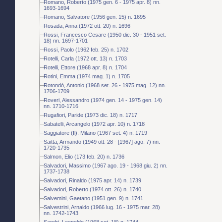
Romano, Roberto (1975 gen. 6 - 1975 apr. 8) nn.
1693-1694
Romano, Salvatore (1956 gen. 15) n. 1695
Rosada, Anna (1972 ott. 20) n. 1696
Rossi, Francesco Cesare (1950 dic. 30 - 1951 set.
18) nn. 1697-1701
Rossi, Paolo (1962 feb. 25) n. 1702
Rotelli, Carla (1972 ott. 13) n. 1703
Rotelli, Ettore (1968 apr. 8) n. 1704
Rotini, Emma (1974 mag. 1) n. 1705
Rotondò, Antonio (1968 set. 26 - 1975 mag. 12) nn.
1706-1709
Roveri, Alessandro (1974 gen. 14 - 1975 gen. 14)
nn. 1710-1716
Rugafiori, Paride (1973 dic. 18) n. 1717
Sabatelli, Arcangelo (1972 apr. 10) n. 1718
Saggiatore (Il). Milano (1967 set. 4) n. 1719
Saitta, Armando (1949 ott. 28 - [1967] ago. 7) nn.
1720-1735
Salmon, Elio (173 feb. 20) n. 1736
Salvadori, Massimo (1967 ago. 19 - 1968 giu. 2) nn.
1737-1738
Salvadori, Rinaldo (1975 apr. 14) n. 1739
Salvadori, Roberto (1974 ott. 26) n. 1740
Salvemini, Gaetano (1951 gen. 9) n. 1741
Salvestrini, Arnaldo (1966 lug. 16 - 1975 mar. 28)
nn. 1742-1743
Sandri, Leopoldo (1968 set. 18) n. 1744