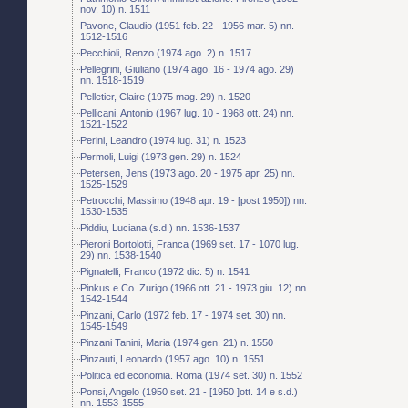
nov. 10) n. 1511
Pavone, Claudio (1951 feb. 22 - 1956 mar. 5) nn.
1512-1516
Pecchioli, Renzo (1974 ago. 2) n. 1517
Pellegrini, Giuliano (1974 ago. 16 - 1974 ago. 29)
nn. 1518-1519
Pelletier, Claire (1975 mag. 29) n. 1520
Pellicani, Antonio (1967 lug. 10 - 1968 ott. 24) nn.
1521-1522
Perini, Leandro (1974 lug. 31) n. 1523
Permoli, Luigi (1973 gen. 29) n. 1524
Petersen, Jens (1973 ago. 20 - 1975 apr. 25) nn.
1525-1529
Petrocchi, Massimo (1948 apr. 19 - [post 1950]) nn.
1530-1535
Piddiu, Luciana (s.d.) nn. 1536-1537
Pieroni Bortolotti, Franca (1969 set. 17 - 1070 lug.
29) nn. 1538-1540
Pignatelli, Franco (1972 dic. 5) n. 1541
Pinkus e Co. Zurigo (1966 ott. 21 - 1973 giu. 12) nn.
1542-1544
Pinzani, Carlo (1972 feb. 17 - 1974 set. 30) nn.
1545-1549
Pinzani Tanini, Maria (1974 gen. 21) n. 1550
Pinzauti, Leonardo (1957 ago. 10) n. 1551
Politica ed economia. Roma (1974 set. 30) n. 1552
Ponsi, Angelo (1950 set. 21 - [1950 ]ott. 14 e s.d.)
nn. 1553-1555