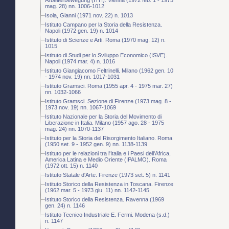
mag. 28) nn. 1006-1012
Isola, Gianni (1971 nov. 22) n. 1013
Istituto Campano per la Storia della Resistenza.
Napoli (1972 gen. 19) n. 1014
Istituto di Scienze e Arti. Roma (1970 mag. 12) n.
1015
Istituto di Studi per lo Sviluppo Economico (ISVE).
Napoli (1974 mar. 4) n. 1016
Istituto Giangiacomo Feltrinelli. Milano (1962 gen. 10
- 1974 nov. 19) nn. 1017-1031
Istituto Gramsci. Roma (1955 apr. 4 - 1975 mar. 27)
nn. 1032-1066
Istituto Gramsci. Sezione di Firenze (1973 mag. 8 -
1973 nov. 19) nn. 1067-1069
Istituto Nazionale per la Storia del Movimento di
Liberazione in Italia. Milano (1957 ago. 28 - 1975
mag. 24) nn. 1070-1137
Istituto per la Storia del Risorgimento Italiano. Roma
(1950 set. 9 - 1952 gen. 9) nn. 1138-1139
Istituto per le relazioni tra l'Italia e i Paesi dell'Africa,
America Latina e Medio Oriente (IPALMO). Roma
(1972 ott. 15) n. 1140
Istituto Statale d'Arte. Firenze (1973 set. 5) n. 1141
Istituto Storico della Resistenza in Toscana. Firenze
(1962 mar. 5 - 1973 giu. 11) nn. 1142-1145
Istituto Storico della Resistenza. Ravenna (1969
gen. 24) n. 1146
Istituto Tecnico Industriale E. Fermi. Modena (s.d.)
n. 1147