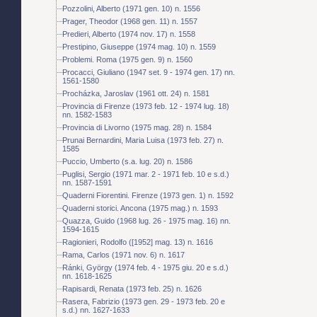
Pozzolini, Alberto (1971 gen. 10) n. 1556
Prager, Theodor (1968 gen. 11) n. 1557
Predieri, Alberto (1974 nov. 17) n. 1558
Prestipino, Giuseppe (1974 mag. 10) n. 1559
Problemi. Roma (1975 gen. 9) n. 1560
Procacci, Giuliano (1947 set. 9 - 1974 gen. 17) nn.
1561-1580
Procházka, Jaroslav (1961 ott. 24) n. 1581
Provincia di Firenze (1973 feb. 12 - 1974 lug. 18)
nn. 1582-1583
Provincia di Livorno (1975 mag. 28) n. 1584
Prunai Bernardini, Maria Luisa (1973 feb. 27) n.
1585
Puccio, Umberto (s.a. lug. 20) n. 1586
Puglisi, Sergio (1971 mar. 2 - 1971 feb. 10 e s.d.)
nn. 1587-1591
Quaderni Fiorentini. Firenze (1973 gen. 1) n. 1592
Quaderni storici. Ancona (1975 mag.) n. 1593
Quazza, Guido (1968 lug. 26 - 1975 mag. 16) nn.
1594-1615
Ragionieri, Rodolfo ([1952] mag. 13) n. 1616
Rama, Carlos (1971 nov. 6) n. 1617
Ránki, György (1974 feb. 4 - 1975 giu. 20 e s.d.)
nn. 1618-1625
Rapisardi, Renata (1973 feb. 25) n. 1626
Rasera, Fabrizio (1973 gen. 29 - 1973 feb. 20 e
s.d.) nn. 1627-1633