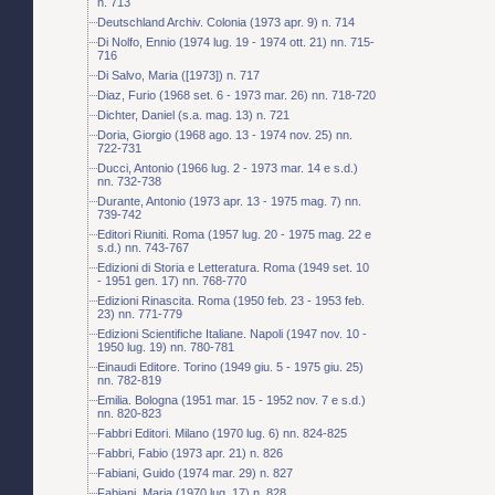
n. 713
Deutschland Archiv. Colonia (1973 apr. 9) n. 714
Di Nolfo, Ennio (1974 lug. 19 - 1974 ott. 21) nn. 715-
716
Di Salvo, Maria ([1973]) n. 717
Diaz, Furio (1968 set. 6 - 1973 mar. 26) nn. 718-720
Dichter, Daniel (s.a. mag. 13) n. 721
Doria, Giorgio (1968 ago. 13 - 1974 nov. 25) nn.
722-731
Ducci, Antonio (1966 lug. 2 - 1973 mar. 14 e s.d.)
nn. 732-738
Durante, Antonio (1973 apr. 13 - 1975 mag. 7) nn.
739-742
Editori Riuniti. Roma (1957 lug. 20 - 1975 mag. 22 e
s.d.) nn. 743-767
Edizioni di Storia e Letteratura. Roma (1949 set. 10
- 1951 gen. 17) nn. 768-770
Edizioni Rinascita. Roma (1950 feb. 23 - 1953 feb.
23) nn. 771-779
Edizioni Scientifiche Italiane. Napoli (1947 nov. 10 -
1950 lug. 19) nn. 780-781
Einaudi Editore. Torino (1949 giu. 5 - 1975 giu. 25)
nn. 782-819
Emilia. Bologna (1951 mar. 15 - 1952 nov. 7 e s.d.)
nn. 820-823
Fabbri Editori. Milano (1970 lug. 6) nn. 824-825
Fabbri, Fabio (1973 apr. 21) n. 826
Fabiani, Guido (1974 mar. 29) n. 827
Fabiani, Maria (1970 lug. 17) n. 828