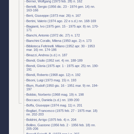
Berner, Wolfgang (1973 feb. 28) n. 162
Bertelli, Sergio (1956 dic. 23 - 1974 gen. 14) nn.
163-166
Berti, Giuseppe (1973 mar. 26) n. 167
Bertini, Valerio (1974 ago. 22 e s.d.) nn. 168-169
Biagianti, Ivo (1975 gen. 15 - 1975 apr. 8) nn. 170-
171
Bianchi, Antonio (1972 dic. 27) n. 172
Bianchini Corallo, Milena (1950 ago. 2) n. 173
Biblioteca Feltrinelli. Milano (1952 apr. 30 - 1953
mar. 16) nn. 174-186
Binazzi, Andrea (s.d.) n. 187
Biondi, Giulio (1952 set. 4) nn. 188-189
Biondi, Gloria (1975 apr. 1 - 1975 apr. 25) nn. 190-
191
Biondi, Roberto (1968 ago. 12) n. 192
Bisoni, Luigi (1973 mag. 15) n. 193
Blum, Rudolf (1950 giu. 16 - 1951 mar. 9) nn. 194-
197
Bobbio, Norberto (1968 mag. 19) n. 198
Boccacci, Daniela (s.d.) nn. 199-200
Boffa, Giuseppe (1974 mag. 11) n. 201
Bogliari, Francesco (1975 feb. 27 - 1975 mar. 18)
nn. 202-203
Boldrini, Arrigo (1975 feb. 4) n. 204
Bollino, Gastone (1956 feb. 2 - 1956 feb. 18) nn.
205-206
Borrelli Sciorilli, B. (1973 gen.) n. 207