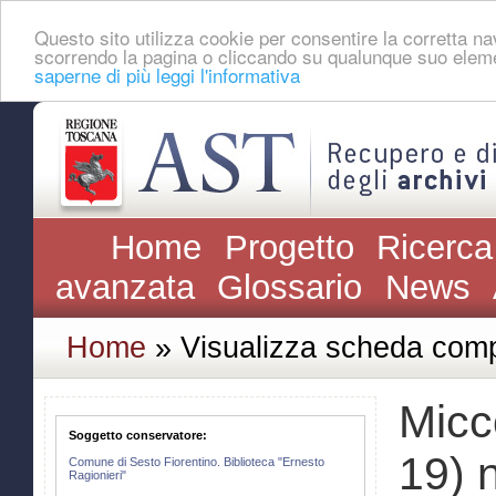
Questo sito utilizza cookie per consentire la corretta 
scorrendo la pagina o cliccando su qualunque suo eleme
saperne di più leggi l'informativa
Home
Progetto
Ricerca
avanzata
Glossario
News
Home
» Visualizza scheda comp
Micc
Soggetto conservatore:
19) 
Comune di Sesto Fiorentino. Biblioteca "Ernesto
Ragionieri"