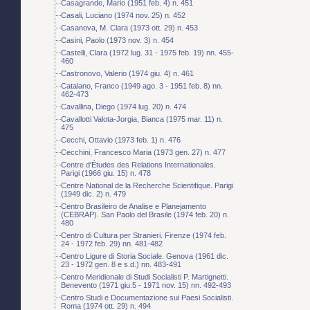
Casagrande, Mario (1951 feb. 4) n. 451
Casali, Luciano (1974 nov. 25) n. 452
Casanova, M. Clara (1973 ott. 29) n. 453
Casini, Paolo (1973 nov. 3) n. 454
Castelli, Clara (1972 lug. 31 - 1975 feb. 19) nn. 455-
460
Castronovo, Valerio (1974 giu. 4) n. 461
Catalano, Franco (1949 ago. 3 - 1951 feb. 8) nn.
462-473
Cavallina, Diego (1974 lug. 20) n. 474
Cavallotti Valota-Jorgia, Bianca (1975 mar. 11) n.
475
Cecchi, Ottavio (1973 feb. 1) n. 476
Cecchini, Francesco Maria (1973 gen. 27) n. 477
Centre d'Études des Relations Internationales.
Parigi (1966 giu. 15) n. 478
Centre National de la Recherche Scientifique. Parigi
(1949 dic. 2) n. 479
Centro Brasileiro de Analise e Planejamento
(CEBRAP). San Paolo del Brasile (1974 feb. 20) n.
480
Centro di Cultura per Stranieri. Firenze (1974 feb.
24 - 1972 feb. 29) nn. 481-482
Centro Ligure di Storia Sociale. Genova (1961 dic.
23 - 1972 gen. 8 e s.d.) nn. 483-491
Centro Meridionale di Studi Socialisti P. Martignetti.
Benevento (1971 giu.5 - 1971 nov. 15) nn. 492-493
Centro Studi e Documentazione sui Paesi Socialisti.
Roma (1974 ott. 29) n. 494