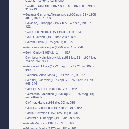
Gaeta, Franco (s.d.) n. 909
Galante, Severino (1973 set. 15 - [1974] ott. 29) nn.
910-913
Galante Garrone, Alessandro (1950 nov. 19 - 1968
ott. 8) nn. 914-920
Galasso, Giuseppe (1974 feb. 14 e s.d.) nn. 921-
922
Gallerano, Nicola (1971 mag. 21) n. 923
Galli, Giovanni (1975 mar. 28) n. 924
Gambi, Lucio (1975 gen. 7) n. 925
Garritano, Giuseppe (1950 ago. 4) n. 926
Gelli, Carlo (1967 giu. 14) n. 927
Gemkow, Heinrich e Hilde (1961 lug. 31 - 1974 lug.
25) nn. 928-939
Gencarelli, Elvira (1972 mag. 31 - 1972 giu. 10) nn.
940-941
Gennaro, Anna Maria (1974 feb. 25) n. 942
Gensini, Gastone (1973 apr. 2 - 1973 apr. 20) nn.
943-944
Gensini, Sergio (1961 nov. 20) n. 945
Gerratana, Valentino (1968 lug. 3 - 1975 mag. 18)
nn. 946-955
Geßner, Hans (1956 dic. 29) n. 956
Giardina, Concetta (1975 mar. 10) n. 957
Giarla, Carmine (1973 nov. 19) n. 958
Giarrizzo, Giuseppe (1973 dic. 3) n. 959
Gibelli, Antonio (1968 lug. 30) n. 960
Giovana, Mario (1973 apr. 20) n. 961