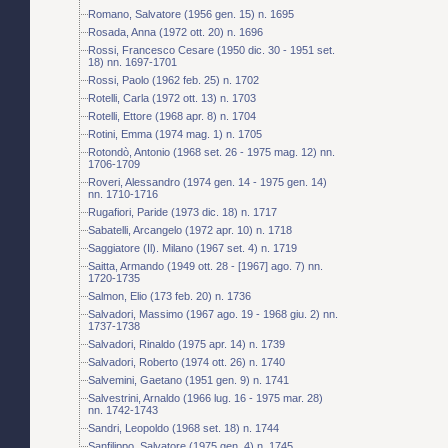
Romano, Salvatore (1956 gen. 15) n. 1695
Rosada, Anna (1972 ott. 20) n. 1696
Rossi, Francesco Cesare (1950 dic. 30 - 1951 set.
18) nn. 1697-1701
Rossi, Paolo (1962 feb. 25) n. 1702
Rotelli, Carla (1972 ott. 13) n. 1703
Rotelli, Ettore (1968 apr. 8) n. 1704
Rotini, Emma (1974 mag. 1) n. 1705
Rotondò, Antonio (1968 set. 26 - 1975 mag. 12) nn.
1706-1709
Roveri, Alessandro (1974 gen. 14 - 1975 gen. 14)
nn. 1710-1716
Rugafiori, Paride (1973 dic. 18) n. 1717
Sabatelli, Arcangelo (1972 apr. 10) n. 1718
Saggiatore (Il). Milano (1967 set. 4) n. 1719
Saitta, Armando (1949 ott. 28 - [1967] ago. 7) nn.
1720-1735
Salmon, Elio (173 feb. 20) n. 1736
Salvadori, Massimo (1967 ago. 19 - 1968 giu. 2) nn.
1737-1738
Salvadori, Rinaldo (1975 apr. 14) n. 1739
Salvadori, Roberto (1974 ott. 26) n. 1740
Salvemini, Gaetano (1951 gen. 9) n. 1741
Salvestrini, Arnaldo (1966 lug. 16 - 1975 mar. 28)
nn. 1742-1743
Sandri, Leopoldo (1968 set. 18) n. 1744
Sanfilippo, Salvatore (1975 gen. 4) n. 1745