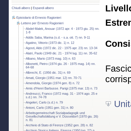
Livell
Chiudi albero
|
Espandi albero
Epistolario di Ernesto Ragionieri
Estre
Lettere per Ernesto Ragionieri
Abdel-Malek, Anouar (1972 apr. 4 - 1973 giu. 25) nn.
1-8
Addis Saba, Marina (s.d. - s.a. ott. 7) nn. 9-11
Consi
Agatino, Vittorio (1973 dic. 1) n. 12
Agosti, Aldo (1972 dic. 22 - 1975 apr. 23) nn. 13-34
Alatri, Paolo (1949 dic. 21 - 1974 lug. 11) nn. 35-62
Albano, Mario (1973 mag. 10) n. 63
Albonetti, Pietro (1974 giu. 26 - 1975 mag. 14) nn.
Fascic
64-68
Albrecht, E. (1956 dic. 31) n. 69
corris
Amati, Giorgio (1951 mar. 12) nn. 70-71
Amendola, Giorgio (1974 gen. 8) n. 72
Amis d'Henri Barbusse. Parigi (1975 mar. 13) n. 73
Andreucci, Franco (1972 mag. 31 - 1974 ago. 25 e
s.d.) nn. 74-78
Unit
Angeleri, Carlo (s.d.) n. 79
Antoni, Carlo (1951 gen. 31) n. 80
Arbeitsgemeinschaft Sozialpadagogik und
Gesellschaftsbildung e V. Düsseldorf (1970 giu. 26)
n. 81
Archivio di Stato di Firenze (1952 gen. 28) n. 82
Archivio Storico Italiano. Firenze (1950 lug. 27) n.