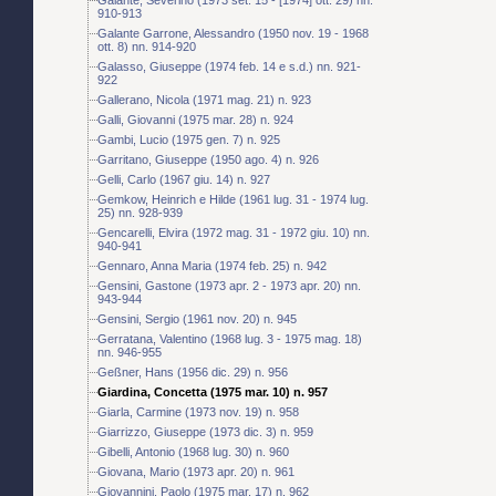
910-913
Galante Garrone, Alessandro (1950 nov. 19 - 1968
ott. 8) nn. 914-920
Galasso, Giuseppe (1974 feb. 14 e s.d.) nn. 921-
922
Gallerano, Nicola (1971 mag. 21) n. 923
Galli, Giovanni (1975 mar. 28) n. 924
Gambi, Lucio (1975 gen. 7) n. 925
Garritano, Giuseppe (1950 ago. 4) n. 926
Gelli, Carlo (1967 giu. 14) n. 927
Gemkow, Heinrich e Hilde (1961 lug. 31 - 1974 lug.
25) nn. 928-939
Gencarelli, Elvira (1972 mag. 31 - 1972 giu. 10) nn.
940-941
Gennaro, Anna Maria (1974 feb. 25) n. 942
Gensini, Gastone (1973 apr. 2 - 1973 apr. 20) nn.
943-944
Gensini, Sergio (1961 nov. 20) n. 945
Gerratana, Valentino (1968 lug. 3 - 1975 mag. 18)
nn. 946-955
Geßner, Hans (1956 dic. 29) n. 956
Giardina, Concetta (1975 mar. 10) n. 957
Giarla, Carmine (1973 nov. 19) n. 958
Giarrizzo, Giuseppe (1973 dic. 3) n. 959
Gibelli, Antonio (1968 lug. 30) n. 960
Giovana, Mario (1973 apr. 20) n. 961
Giovannini, Paolo (1975 mar. 17) n. 962