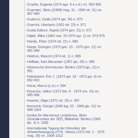
Granito, Eugenia (1974 ago. 6 e s.d.) nn. 963-966
Guarnieri, Silvio ([1968] mag. 31 - 1969 ott. 31) nn.
967-969
Guderzo, Giulio (1974 apr. 30) n. 970
Guerrini, Libertario (1952 ott. 23) n. 971
Guida Editore. Napoli (1974 gen. 31) n. 972
Hájek, Milos (1962 mar. 20-1974 apr. 1) nn. 973-979
Hanák, Péter (1974 ott. 21) n. 980
Haupt, Georges (1973 gen. 15 - 1975 gen. 21) nn.
981-988
Heidrun, Maschl (1974 ott. 1) n. 989
Hellfaier, Karl-Alexander (1957 giu. 29) n. 990
Historische Kommission. Berlino (1973 giu. 12) n.
991
Hobsbawm, Eric J. (1973 apr. 10 - 1973 giu. 4) nn.
992-993
Horat, Marco (s.d.) n. 994
Hunecke, Volker (1972 feb. 9 - 1974 nov. 15) nn.
995-996
Imarisio, Eligio (1971 ott. 25) n. 997
Innocenti, Giorgio (1946 lug. 22 - 1966 giu. 21) nn.
998-1004
Institut für Marxismus Leninismus, Beim
Zentralkomitee der SED, Bibliothek. Berlino (1969
dic. 4) n. 1005
Internationale Tagung der Historiker der
Arbeiterbewegung (ITH). Vienna (1972 feb. 1 - 1975
mag. 28) nn. 1006-1012