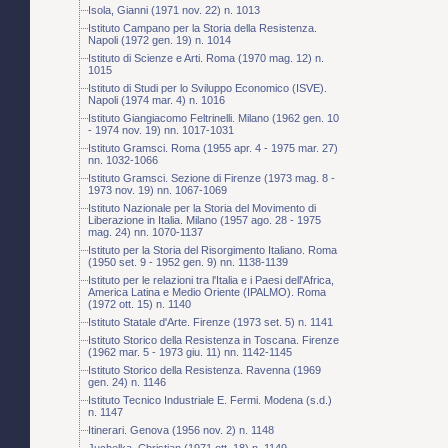
Isola, Gianni (1971 nov. 22) n. 1013
Istituto Campano per la Storia della Resistenza.
Napoli (1972 gen. 19) n. 1014
Istituto di Scienze e Arti. Roma (1970 mag. 12) n.
1015
Istituto di Studi per lo Sviluppo Economico (ISVE).
Napoli (1974 mar. 4) n. 1016
Istituto Giangiacomo Feltrinelli. Milano (1962 gen. 10
- 1974 nov. 19) nn. 1017-1031
Istituto Gramsci. Roma (1955 apr. 4 - 1975 mar. 27)
nn. 1032-1066
Istituto Gramsci. Sezione di Firenze (1973 mag. 8 -
1973 nov. 19) nn. 1067-1069
Istituto Nazionale per la Storia del Movimento di
Liberazione in Italia. Milano (1957 ago. 28 - 1975
mag. 24) nn. 1070-1137
Istituto per la Storia del Risorgimento Italiano. Roma
(1950 set. 9 - 1952 gen. 9) nn. 1138-1139
Istituto per le relazioni tra l'Italia e i Paesi dell'Africa,
America Latina e Medio Oriente (IPALMO). Roma
(1972 ott. 15) n. 1140
Istituto Statale d'Arte. Firenze (1973 set. 5) n. 1141
Istituto Storico della Resistenza in Toscana. Firenze
(1962 mar. 5 - 1973 giu. 11) nn. 1142-1145
Istituto Storico della Resistenza. Ravenna (1969
gen. 24) n. 1146
Istituto Tecnico Industriale E. Fermi. Modena (s.d.)
n. 1147
Itinerari. Genova (1956 nov. 2) n. 1148
Juchelka, Christian (1971 ott. 18) n. 1149