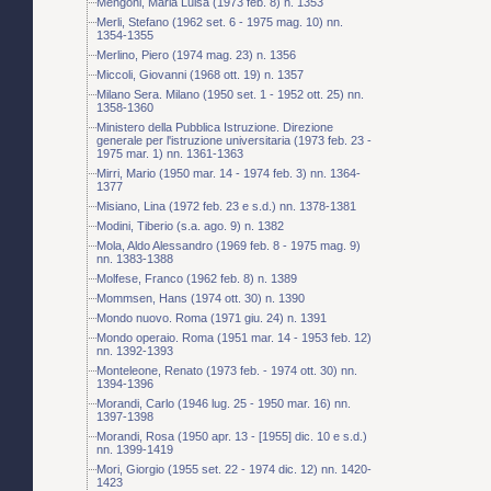
Mengoni, Maria Luisa (1973 feb. 8) n. 1353
Merli, Stefano (1962 set. 6 - 1975 mag. 10) nn.
1354-1355
Merlino, Piero (1974 mag. 23) n. 1356
Miccoli, Giovanni (1968 ott. 19) n. 1357
Milano Sera. Milano (1950 set. 1 - 1952 ott. 25) nn.
1358-1360
Ministero della Pubblica Istruzione. Direzione
generale per l'istruzione universitaria (1973 feb. 23 -
1975 mar. 1) nn. 1361-1363
Mirri, Mario (1950 mar. 14 - 1974 feb. 3) nn. 1364-
1377
Misiano, Lina (1972 feb. 23 e s.d.) nn. 1378-1381
Modini, Tiberio (s.a. ago. 9) n. 1382
Mola, Aldo Alessandro (1969 feb. 8 - 1975 mag. 9)
nn. 1383-1388
Molfese, Franco (1962 feb. 8) n. 1389
Mommsen, Hans (1974 ott. 30) n. 1390
Mondo nuovo. Roma (1971 giu. 24) n. 1391
Mondo operaio. Roma (1951 mar. 14 - 1953 feb. 12)
nn. 1392-1393
Monteleone, Renato (1973 feb. - 1974 ott. 30) nn.
1394-1396
Morandi, Carlo (1946 lug. 25 - 1950 mar. 16) nn.
1397-1398
Morandi, Rosa (1950 apr. 13 - [1955] dic. 10 e s.d.)
nn. 1399-1419
Mori, Giorgio (1955 set. 22 - 1974 dic. 12) nn. 1420-
1423