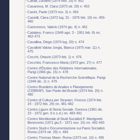
Casali, Luciano (1974 nov. 25) n. 452
Casanova, M. Clara (1973 ott. 29) n. 453
Casini, Paolo (1973 nov. 3) n. 454
Castelli, Clara (1972 lug. 31 - 1975 feb. 19) nn. 455-
460
Castronovo, Valerio (1974 giu. 4) n. 461
Catalano, Franco (1949 ago. 3 - 1951 feb. 8) nn.
462-473
Cavallina, Diego (1974 lug. 20) n. 474
Cavallotti Valota-Jorgia, Bianca (1975 mar. 11) n.
475
Cecchi, Ottavio (1973 feb. 1) n. 476
Cecchini, Francesco Maria (1973 gen. 27) n. 477
Centre d'Études des Relations Internationales.
Parigi (1966 giu. 15) n. 478
Centre National de la Recherche Scientifique. Parigi
(1949 dic. 2) n. 479
Centro Brasileiro de Analise e Planejamento
(CEBRAP). San Paolo del Brasile (1974 feb. 20) n.
480
Centro di Cultura per Stranieri. Firenze (1974 feb.
24 - 1972 feb. 29) nn. 481-482
Centro Ligure di Storia Sociale. Genova (1961 dic.
23 - 1972 gen. 8 e s.d.) nn. 483-491
Centro Meridionale di Studi Socialisti P. Martignetti.
Benevento (1971 giu.5 - 1971 nov. 15) nn. 492-493
Centro Studi e Documentazione sui Paesi Socialisti.
Roma (1974 ott. 29) n. 494
Centro Thomas Mann. Roma (1973 set. 10) n. 495