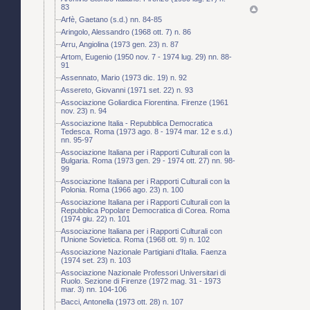
83
Arfè, Gaetano (s.d.) nn. 84-85
Aringolo, Alessandro (1968 ott. 7) n. 86
Arru, Angiolina (1973 gen. 23) n. 87
Artom, Eugenio (1950 nov. 7 - 1974 lug. 29) nn. 88-
91
Assennato, Mario (1973 dic. 19) n. 92
Assereto, Giovanni (1971 set. 22) n. 93
Associazione Goliardica Fiorentina. Firenze (1961
nov. 23) n. 94
Associazione Italia - Repubblica Democratica
Tedesca. Roma (1973 ago. 8 - 1974 mar. 12 e s.d.)
nn. 95-97
Associazione Italiana per i Rapporti Culturali con la
Bulgaria. Roma (1973 gen. 29 - 1974 ott. 27) nn. 98-
99
Associazione Italiana per i Rapporti Culturali con la
Polonia. Roma (1966 ago. 23) n. 100
Associazione Italiana per i Rapporti Culturali con la
Repubblica Popolare Democratica di Corea. Roma
(1974 giu. 22) n. 101
Associazione Italiana per i Rapporti Culturali con
l'Unione Sovietica. Roma (1968 ott. 9) n. 102
Associazione Nazionale Partigiani d'Italia. Faenza
(1974 set. 23) n. 103
Associazione Nazionale Professori Universitari di
Ruolo. Sezione di Firenze (1972 mag. 31 - 1973
mar. 3) nn. 104-106
Bacci, Antonella (1973 ott. 28) n. 107