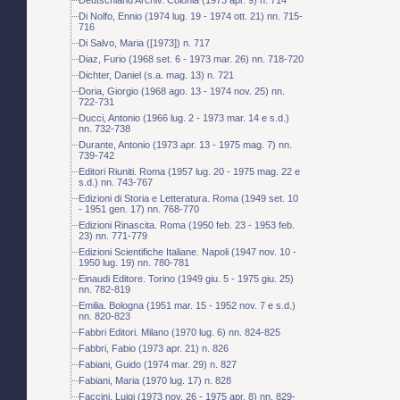
Di Nolfo, Ennio (1974 lug. 19 - 1974 ott. 21) nn. 715-
716
Di Salvo, Maria ([1973]) n. 717
Diaz, Furio (1968 set. 6 - 1973 mar. 26) nn. 718-720
Dichter, Daniel (s.a. mag. 13) n. 721
Doria, Giorgio (1968 ago. 13 - 1974 nov. 25) nn.
722-731
Ducci, Antonio (1966 lug. 2 - 1973 mar. 14 e s.d.)
nn. 732-738
Durante, Antonio (1973 apr. 13 - 1975 mag. 7) nn.
739-742
Editori Riuniti. Roma (1957 lug. 20 - 1975 mag. 22 e
s.d.) nn. 743-767
Edizioni di Storia e Letteratura. Roma (1949 set. 10
- 1951 gen. 17) nn. 768-770
Edizioni Rinascita. Roma (1950 feb. 23 - 1953 feb.
23) nn. 771-779
Edizioni Scientifiche Italiane. Napoli (1947 nov. 10 -
1950 lug. 19) nn. 780-781
Einaudi Editore. Torino (1949 giu. 5 - 1975 giu. 25)
nn. 782-819
Emilia. Bologna (1951 mar. 15 - 1952 nov. 7 e s.d.)
nn. 820-823
Fabbri Editori. Milano (1970 lug. 6) nn. 824-825
Fabbri, Fabio (1973 apr. 21) n. 826
Fabiani, Guido (1974 mar. 29) n. 827
Fabiani, Maria (1970 lug. 17) n. 828
Faccini, Luigi (1973 nov. 26 - 1975 apr. 8) nn. 829-