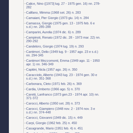
Calice, Nino ([1973] lug. 27 - 1975 gen. 16) nn. 278-
282
Califano, Mimma (1968 set. 26) n. 283
Camaiani, Pier Giorgio (1973 giu. 14) n. 284
Camassa, Giorgio (1975 gen. 13 - 1975 feb. 6 e
s.d.) nn. 285-288
Camparini, Aurelia (1974 dic. 6) n. 289
Campinoti, Renato (1972 dic. 28 - 1973 mar. 22) nn.
290-292
Candeloro, Giorgio (1974 lug. 19) n. 293
Cantimori, Delio (1949 lug. 9 - 1957 ago. 23 e s.d.)
nn. 294-345
Cantimori Mezzomonti, Emma (1949 ago. 11 - 1950
apr. 1) nn. 346-349
Capitini, Nicla (1957 ago. 26) n. 350
Caracciolo, Alberto (1943 lug. 23 - 1974 gen. 30 e
s.d.) nn. 351-368
Carbonara, Cleto (1971 feb. 26) n. 369
Cardia, Umberto (1966 ago. 5) n. 370
Caretti, Lanfranco (1973 gen.23 - 1974 apr. 10) nn.
371-372
Carocci, Alberto (1950 set. 28) n. 373
Carocci, Giampiero (1948 nov. 2 - 1974 nov. 3 e
s.d.) nn. 374-448
Carocci, Giovanni (1949 dic. 15) n. 449
Carpi, Giorgio (1962 feb. 25) n. 450
Casagrande, Mario (1951 feb. 4) n. 451