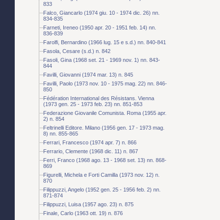
833
Falco, Giancarlo (1974 giu. 10 - 1974 dic. 26) nn.
834-835
Farneti, Ireneo (1950 apr. 20 - 1951 feb. 14) nn.
836-839
Farolfi, Bernardino (1966 lug. 15 e s.d.) nn. 840-841
Fasola, Cesare (s.d.) n. 842
Fasoli, Gina (1968 set. 21 - 1969 nov. 1) nn. 843-
844
Favilli, Giovanni (1974 mar. 13) n. 845
Favilli, Paolo (1973 nov. 10 - 1975 mag. 22) nn. 846-
850
Fédération International des Résistans. Vienna
(1973 gen. 25 - 1973 feb. 23) nn. 851-853
Federazione Giovanile Comunista. Roma (1955 apr.
2) n. 854
Feltrinelli Editore. Milano (1956 gen. 17 - 1973 mag.
8) nn. 855-865
Ferrari, Francesco (1974 apr. 7) n. 866
Ferrario, Clemente (1968 dic. 11) n. 867
Ferri, Franco (1968 ago. 13 - 1968 set. 13) nn. 868-
869
Figurelli, Michela e Forti Camilla (1973 nov. 12) n.
870
Filippuzzi, Angelo (1952 gen. 25 - 1956 feb. 2) nn.
871-874
Filippuzzi, Luisa (1957 ago. 23) n. 875
Finale, Carlo (1963 ott. 19) n. 876