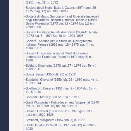
(1951 mar. 31) n. 1892
Società degli Storici Italiani. Catania (1974 gen. 28 -
1975 mag. 17) nn. 1893-1898
Società di Mutuo Soccorso fra gli Operai e Impiegati
degli Stabilimenti Richard-Ginori di Doccia e Rifredi.
Sesto Fiorentino (1973 giu. 22 - 1974 lug. 11) nn.
1899-1900
Società Gestione Riviste Associate (SGRA). Roma
(1973 lug. 6 - 1974 lug. 8) nn. 1901-1903
Società Toscana per la Storia del Risorgimento
Italiano. Firenze (1952 mar. 18 - 1975 apr. 4) nn.
1904-1907
Società Universitaria per gli Studi di Lingua e
Letteratura Francese. Padova (1974 mag.8) n.
1908
Soldani, Simonetta (1970 lug. 27 - 1974 set. 5) nn.
1909-1911
Sozzi, Sergio (1950 ott. 25) n. 1912
Spadolini, Giovanni (1950 feb. 26 - 1950 mag. 4) nn.
1913-1914
Spellanzon, Cesare (1951 mar. 2 - 1954 dic. 1) nn.
1915-1916
Sperenzi, Mario (1968 ott. 13) n. 1917
Stadt Wuppertal - Kulturdezernent. Wuppertal (1970
feb. 9 - 1971 set. 16) nn. 1918-1919
Steiner, Herbert (1966 mar. 28 - 1975 gen. 13 e
s.d.) nn. 1920-1926
Steinhoff, Margarete (1957 feb. 7) n. 1927
Stella, Guido (1974 ott. 8 - 1975 feb. 12) nn. 1928-
1930