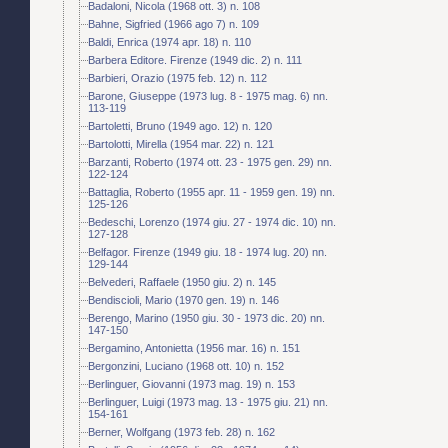
Badaloni, Nicola (1968 ott. 3) n. 108
Bahne, Sigfried (1966 ago 7) n. 109
Baldi, Enrica (1974 apr. 18) n. 110
Barbera Editore. Firenze (1949 dic. 2) n. 111
Barbieri, Orazio (1975 feb. 12) n. 112
Barone, Giuseppe (1973 lug. 8 - 1975 mag. 6) nn.
113-119
Bartoletti, Bruno (1949 ago. 12) n. 120
Bartolotti, Mirella (1954 mar. 22) n. 121
Barzanti, Roberto (1974 ott. 23 - 1975 gen. 29) nn.
122-124
Battaglia, Roberto (1955 apr. 11 - 1959 gen. 19) nn.
125-126
Bedeschi, Lorenzo (1974 giu. 27 - 1974 dic. 10) nn.
127-128
Belfagor. Firenze (1949 giu. 18 - 1974 lug. 20) nn.
129-144
Belvederi, Raffaele (1950 giu. 2) n. 145
Bendiscioli, Mario (1970 gen. 19) n. 146
Berengo, Marino (1950 giu. 30 - 1973 dic. 20) nn.
147-150
Bergamino, Antonietta (1956 mar. 16) n. 151
Bergonzini, Luciano (1968 ott. 10) n. 152
Berlinguer, Giovanni (1973 mag. 19) n. 153
Berlinguer, Luigi (1973 mag. 13 - 1975 giu. 21) nn.
154-161
Berner, Wolfgang (1973 feb. 28) n. 162