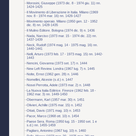
Morosini, Giuseppe (1973 dic. 8 - 1974 giu. 11) nn.
1424-1425
Il Movimento di Liberazione in Italia. Milano (1969
nov. 8 - 1974 mar. 16) nn. 1426-1427
Movimento operaio. Milano (1950 gen. 12 - 1952
dic. 8) nn. 1428-1435
Il Mulino Editore. Bologna (1974 dic. 9) n. 1436
Nada, Narciso (1973 mar. 15 - 1974 dic. 22) nn.
1437-1439
Neck, Rudolf (1974 mag. 14 - 1975 mag. 16) nn.
1440-1441
Nelli, Arturo (1973 feb. 17 - 1973 mag. 15) nn. 1442-
1443
Nencini, Giovanna (1973 set. 17) n. 1444
New Left Review. Londra (1967 lug. 7) n. 1445
Nolte, Ernst (1962 gen. 28) n. 1446
Nomellini, Alceste (s.d.) n. 1447
Nosei Perrotta, Adele (1973 mar. 2) n. 1448
La Nuova Italia Editrice. Firenze (1962 feb. 18 -
1962 mar. 3) nn. 1449-1450
Obermann, Karl (1957 mar. 30) n. 1451
Olivieri, Achille (1975 mar. 15) n. 1452
Ottati, Davis (1971 mag. 10) n. 1453
Pacor, Marco (1968 ott. 10) n. 1454
Paese Sera. Roma (1950 lug. 15 - 1950 set. 1 e
s.d.) nn. 1455-1459
Pagliaro, Antonino (1967 lug. 10) n. 1460
Palla, Marco (1973 mar. 20 - 1975 mar. 26) nn.