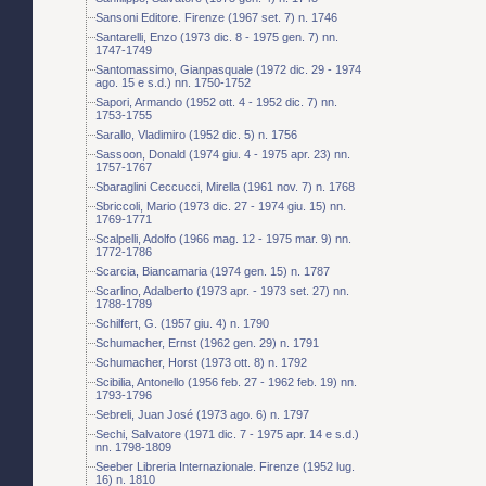
Sansoni Editore. Firenze (1967 set. 7) n. 1746
Santarelli, Enzo (1973 dic. 8 - 1975 gen. 7) nn.
1747-1749
Santomassimo, Gianpasquale (1972 dic. 29 - 1974
ago. 15 e s.d.) nn. 1750-1752
Sapori, Armando (1952 ott. 4 - 1952 dic. 7) nn.
1753-1755
Sarallo, Vladimiro (1952 dic. 5) n. 1756
Sassoon, Donald (1974 giu. 4 - 1975 apr. 23) nn.
1757-1767
Sbaraglini Ceccucci, Mirella (1961 nov. 7) n. 1768
Sbriccoli, Mario (1973 dic. 27 - 1974 giu. 15) nn.
1769-1771
Scalpelli, Adolfo (1966 mag. 12 - 1975 mar. 9) nn.
1772-1786
Scarcia, Biancamaria (1974 gen. 15) n. 1787
Scarlino, Adalberto (1973 apr. - 1973 set. 27) nn.
1788-1789
Schilfert, G. (1957 giu. 4) n. 1790
Schumacher, Ernst (1962 gen. 29) n. 1791
Schumacher, Horst (1973 ott. 8) n. 1792
Scibilia, Antonello (1956 feb. 27 - 1962 feb. 19) nn.
1793-1796
Sebreli, Juan José (1973 ago. 6) n. 1797
Sechi, Salvatore (1971 dic. 7 - 1975 apr. 14 e s.d.)
nn. 1798-1809
Seeber Libreria Internazionale. Firenze (1952 lug.
16) n. 1810