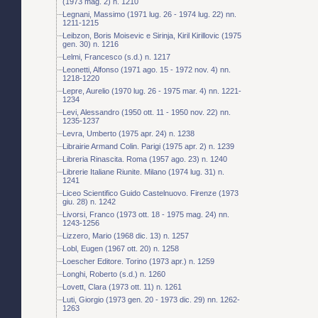
(1973 mag. 2) n. 1210
Legnani, Massimo (1971 lug. 26 - 1974 lug. 22) nn.
1211-1215
Leibzon, Boris Moisevic e Sirinja, Kiril Kirillovic (1975
gen. 30) n. 1216
Lelmi, Francesco (s.d.) n. 1217
Leonetti, Alfonso (1971 ago. 15 - 1972 nov. 4) nn.
1218-1220
Lepre, Aurelio (1970 lug. 26 - 1975 mar. 4) nn. 1221-
1234
Levi, Alessandro (1950 ott. 11 - 1950 nov. 22) nn.
1235-1237
Levra, Umberto (1975 apr. 24) n. 1238
Librairie Armand Colin. Parigi (1975 apr. 2) n. 1239
Libreria Rinascita. Roma (1957 ago. 23) n. 1240
Librerie Italiane Riunite. Milano (1974 lug. 31) n.
1241
Liceo Scientifico Guido Castelnuovo. Firenze (1973
giu. 28) n. 1242
Livorsi, Franco (1973 ott. 18 - 1975 mag. 24) nn.
1243-1256
Lizzero, Mario (1968 dic. 13) n. 1257
Lobl, Eugen (1967 ott. 20) n. 1258
Loescher Editore. Torino (1973 apr.) n. 1259
Longhi, Roberto (s.d.) n. 1260
Lovett, Clara (1973 ott. 11) n. 1261
Luti, Giorgio (1973 gen. 20 - 1973 dic. 29) nn. 1262-
1263