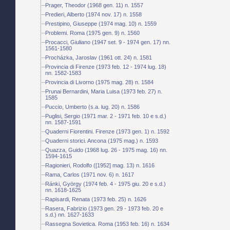
Prager, Theodor (1968 gen. 11) n. 1557
Predieri, Alberto (1974 nov. 17) n. 1558
Prestipino, Giuseppe (1974 mag. 10) n. 1559
Problemi. Roma (1975 gen. 9) n. 1560
Procacci, Giuliano (1947 set. 9 - 1974 gen. 17) nn.
1561-1580
Procházka, Jaroslav (1961 ott. 24) n. 1581
Provincia di Firenze (1973 feb. 12 - 1974 lug. 18)
nn. 1582-1583
Provincia di Livorno (1975 mag. 28) n. 1584
Prunai Bernardini, Maria Luisa (1973 feb. 27) n.
1585
Puccio, Umberto (s.a. lug. 20) n. 1586
Puglisi, Sergio (1971 mar. 2 - 1971 feb. 10 e s.d.)
nn. 1587-1591
Quaderni Fiorentini. Firenze (1973 gen. 1) n. 1592
Quaderni storici. Ancona (1975 mag.) n. 1593
Quazza, Guido (1968 lug. 26 - 1975 mag. 16) nn.
1594-1615
Ragionieri, Rodolfo ([1952] mag. 13) n. 1616
Rama, Carlos (1971 nov. 6) n. 1617
Ránki, György (1974 feb. 4 - 1975 giu. 20 e s.d.)
nn. 1618-1625
Rapisardi, Renata (1973 feb. 25) n. 1626
Rasera, Fabrizio (1973 gen. 29 - 1973 feb. 20 e
s.d.) nn. 1627-1633
Rassegna Sovietica. Roma (1953 feb. 16) n. 1634