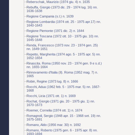
Reberschak, Maurizio (1974 giu. 4) n. 1635
Rebuffa, Giorgio (1973 dic. 29 - 1974 lug. 16) nn.
1636-1638
Regione Campania (s.l.) n. 1639
Regione Lombardia (1974 ott. 25 - 1975 apr.17) nn.
1640-1643
Regione Piemonte (1971 dic. 2) n. 1644
Regione Toscana (1972 ott. 10 - 1975 giu. 10) nn.
1645-1648
Renda, Francesco (1973 nov. 23 - 1974 gen. 25)
nn. 1649-1651
Repetto, Margherita (1974 ago. 5 - 1975 apr. 5) nn.
1652-1654
Rinascita. Roma (1950 nov. 23 - 1974 gen. 9 e s.d.)
nn. 1655-1664
Rinnovamento d'Italia (Il). Roma (1952 mag. 7) n.
1665
Robin, Regine (1973 lug. 8) n. 1666
Rocchi, Adua (1962 feb. 5 - 1975 mar. 5) nn. 1667-
1668
Rocchi, Licia (1971 ott. 1) n. 1669
Rochat, Giorgio (1971 giu. 20 - 1975 giu. 1) nn.
1670-1673
Roemer, Cornelia (1974 ott. 1) n. 1674
Romagnoli, Sergio (1948 apr. 15 - 1968 set. 19) nn.
1675-1691
Romano, Aldo (1956 mar. 30) n. 1692
Romano, Roberto (1975 gen. 6 - 1975 apr. 8) nn.
1693-1694