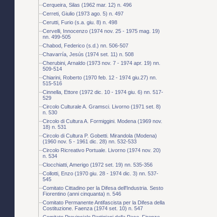
Cerqueira, Silas (1962 mar. 12) n. 496
Cerreti, Giulio (1973 ago. 5) n. 497
Cerutti, Furio (s.a. giu. 8) n. 498
Cervelli, Innocenzo (1974 nov. 25 - 1975 mag. 19)
nn. 499-505
Chabod, Federico (s.d.) nn. 506-507
Chavarría, Jesús (1974 set. 11) n. 508
Cherubini, Arnaldo (1973 nov. 7 - 1974 apr. 19) nn.
509-514
Chiarini, Roberto (1970 feb. 12 - 1974 giu.27) nn.
515-516
Cinnella, Ettore (1972 dic. 10 - 1974 giu. 6) nn. 517-
529
Circolo Culturale A. Gramsci. Livorno (1971 set. 8)
n. 530
Circolo di Cultura A. Formiggini. Modena (1969 nov.
18) n. 531
Circolo di Cultura P. Gobetti. Mirandola (Modena)
(1960 nov. 5 - 1961 dic. 28) nn. 532-533
Circolo Ricreativo Portuale. Livorno (1974 nov. 20)
n. 534
Clocchiatti, Amerigo (1972 set. 19) nn. 535-356
Collotti, Enzo (1970 giu. 28 - 1974 dic. 3) nn. 537-
545
Comitato Cittadino per la Difesa dell'Industria. Sesto
Fiorentino (anni cinquanta) n. 546
Comitato Permanente Antifascista per la Difesa della
Costituzione. Faenza (1974 set. 10) n. 547
Comitato Provinciale Partigiani della Pace. Firenze