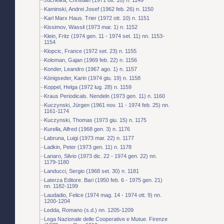
Kaminski, Andrei Josef (1962 feb. 26) n. 1150
Karl Marx Haus. Trier (1972 ott. 10) n. 1151
Kissimov, Wassil (1973 mar. 1) n. 1152
Klein, Fritz (1974 gen. 11 - 1974 set. 11) nn. 1153-
1154
Klopcic, France (1972 set. 23) n. 1155
Koloman, Gajan (1969 feb. 22) n. 1156
Konder, Leandro (1967 ago. 1) n. 1157
Königseder, Karin (1974 giu. 19) n. 1158
Koppel, Helga (1972 lug. 28) n. 1159
Kraus Periodicals. Nendeln (1973 gen. 11) n. 1160
Kuczynski, Jürgen (1961 nov. 11 - 1974 feb. 25) nn.
1161-1174
Kuczynski, Thomas (1973 giu. 15) n. 1175
Kurella, Alfred (1968 gen. 3) n. 1176
Labruna, Luigi (1973 mar. 22) n. 1177
Ladkin, Peter (1973 gen. 11) n. 1178
Lanaro, Silvio (1973 dic. 22 - 1974 gen. 22) nn.
1179-1180
Landucci, Sergio (1968 set. 30) n. 1181
Laterza Editore. Bari (1950 feb. 6 - 1975 gen. 21)
nn. 1182-1199
Laudadio, Felice (1974 mag. 14 - 1974 ott. 9) nn.
1200-1204
Ledda, Romano (s.d.) nn. 1205-1209
Lega Nazionale delle Cooperative e Mutue. Firenze