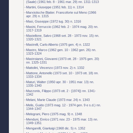
(Saale) (1961 feb. 8 - 1961 mar. 29) nn. 1311-1313
Martini, Giuseppe (1951 feb. 11) n. 1314
Marxistische Blatter. Francoforte sul Meno (1966
apr. 29) n. 1315
Masi, Giuseppe (1972 lug. 30) n. 1316
Masini, Ferruccio (1962 feb. 2 - 1974 mag. 20) nn.
1317-1319
Mastellone, Salvo (1968 set. 28 - 1973 nov. 15) nn.
1320-1321
Mastrelli, Carlo Alberto (1975 gen. 4) n. 1322
Mastro, Marco (1962 gen. 10 - 1962 gen. 26) nn.
1323-1324
Mastroianni, Giovanni (1973 ott. 28 - 1975 gen. 20)
nn. 1325-1331
Mattolini, Vincenzo (1973 nov. 2) n. 1332
Mattone, Antonello (1973 set. 10 - 1973 ott. 18) nn.
1333-1334
Maturi, Walter (1950 apr. 30 - 1951 mar. 13) nn.
1335-1340
Mazzonis, Filippo (1973 ott. 2 - [1974]) nn. 1341-
1342
Melani, Marie Claude (1973 mar. 24) n. 1343
Melis, Guido (1973 mag. 12 - 1974 gen. 9 e s.d.) nn.
1344-1347
Melograni, Piero (1975 mag. 9) n. 1348
Menduni, Enrico (1971 nov. 23 - 1975 mar. 13) nn.
1349-1351
Mengarelli, Gianluigi (1968 dic. 5) n. 1352