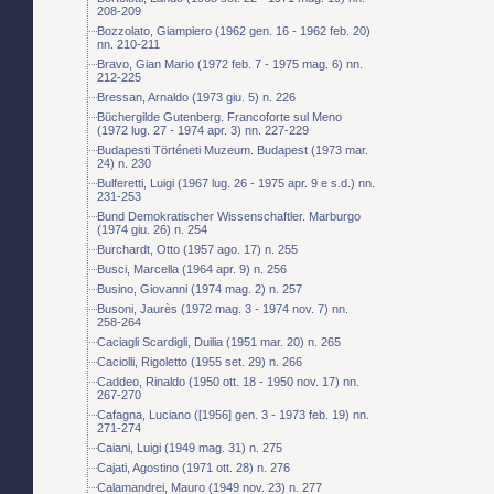
208-209
Bozzolato, Giampiero (1962 gen. 16 - 1962 feb. 20)
nn. 210-211
Bravo, Gian Mario (1972 feb. 7 - 1975 mag. 6) nn.
212-225
Bressan, Arnaldo (1973 giu. 5) n. 226
Büchergilde Gutenberg. Francoforte sul Meno
(1972 lug. 27 - 1974 apr. 3) nn. 227-229
Budapesti Történeti Muzeum. Budapest (1973 mar.
24) n. 230
Bulferetti, Luigi (1967 lug. 26 - 1975 apr. 9 e s.d.) nn.
231-253
Bund Demokratischer Wissenschaftler. Marburgo
(1974 giu. 26) n. 254
Burchardt, Otto (1957 ago. 17) n. 255
Busci, Marcella (1964 apr. 9) n. 256
Busino, Giovanni (1974 mag. 2) n. 257
Busoni, Jaurès (1972 mag. 3 - 1974 nov. 7) nn.
258-264
Caciagli Scardigli, Duilia (1951 mar. 20) n. 265
Caciolli, Rigoletto (1955 set. 29) n. 266
Caddeo, Rinaldo (1950 ott. 18 - 1950 nov. 17) nn.
267-270
Cafagna, Luciano ([1956] gen. 3 - 1973 feb. 19) nn.
271-274
Caiani, Luigi (1949 mag. 31) n. 275
Cajati, Agostino (1971 ott. 28) n. 276
Calamandrei, Mauro (1949 nov. 23) n. 277