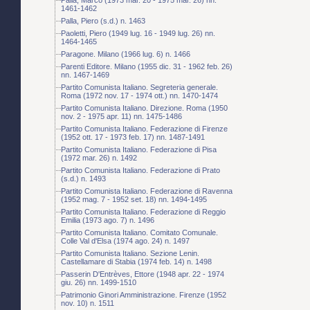
1461-1462
Palla, Piero (s.d.) n. 1463
Paoletti, Piero (1949 lug. 16 - 1949 lug. 26) nn.
1464-1465
Paragone. Milano (1966 lug. 6) n. 1466
Parenti Editore. Milano (1955 dic. 31 - 1962 feb. 26)
nn. 1467-1469
Partito Comunista Italiano. Segreteria generale.
Roma (1972 nov. 17 - 1974 ott.) nn. 1470-1474
Partito Comunista Italiano. Direzione. Roma (1950
nov. 2 - 1975 apr. 11) nn. 1475-1486
Partito Comunista Italiano. Federazione di Firenze
(1952 ott. 17 - 1973 feb. 17) nn. 1487-1491
Partito Comunista Italiano. Federazione di Pisa
(1972 mar. 26) n. 1492
Partito Comunista Italiano. Federazione di Prato
(s.d.) n. 1493
Partito Comunista Italiano. Federazione di Ravenna
(1952 mag. 7 - 1952 set. 18) nn. 1494-1495
Partito Comunista Italiano. Federazione di Reggio
Emilia (1973 ago. 7) n. 1496
Partito Comunista Italiano. Comitato Comunale.
Colle Val d'Elsa (1974 ago. 24) n. 1497
Partito Comunista Italiano. Sezione Lenin.
Castellamare di Stabia (1974 feb. 14) n. 1498
Passerin D'Entrèves, Ettore (1948 apr. 22 - 1974
giu. 26) nn. 1499-1510
Patrimonio Ginori Amministrazione. Firenze (1952
nov. 10) n. 1511