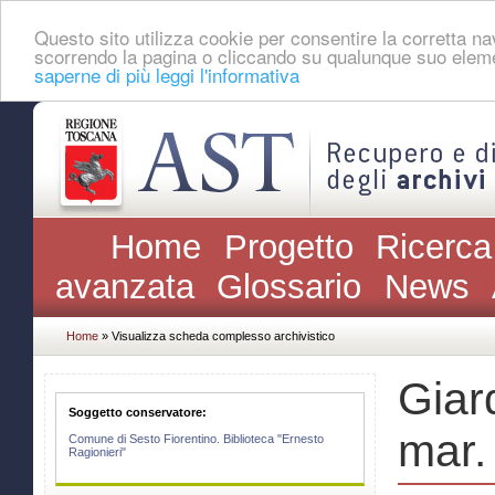
Questo sito utilizza cookie per consentire la corretta 
scorrendo la pagina o cliccando su qualunque suo eleme
saperne di più leggi l'informativa
Home
Progetto
Ricerca
avanzata
Glossario
News
Home
» Visualizza scheda complesso archivistico
Giar
Soggetto conservatore:
mar.
Comune di Sesto Fiorentino. Biblioteca "Ernesto
Ragionieri"