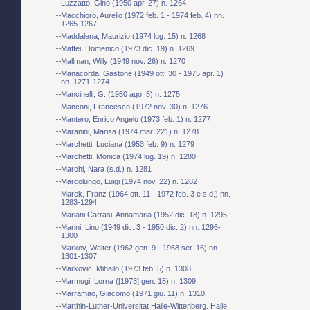
Luzzatto, Gino (1950 apr. 27) n. 1264
Macchioro, Aurelio (1972 feb. 1 - 1974 feb. 4) nn.
1265-1267
Maddalena, Maurizio (1974 lug. 15) n. 1268
Maffei, Domenico (1973 dic. 19) n. 1269
Mallman, Willy (1949 nov. 26) n. 1270
Manacorda, Gastone (1949 ott. 30 - 1975 apr. 1)
nn. 1271-1274
Mancinelli, G. (1950 ago. 5) n. 1275
Manconi, Francesco (1972 nov. 30) n. 1276
Mantero, Enrico Angelo (1973 feb. 1) n. 1277
Maranini, Marisa (1974 mar. 221) n. 1278
Marchetti, Luciana (1953 feb. 9) n. 1279
Marchetti, Monica (1974 lug. 19) n. 1280
Marchi, Nara (s.d.) n. 1281
Marcolungo, Luigi (1974 nov. 22) n. 1282
Marek, Franz (1964 ott. 11 - 1972 feb. 3 e s.d.) nn.
1283-1294
Mariani Carrasi, Annamaria (1952 dic. 18) n. 1295
Marini, Lino (1949 dic. 3 - 1950 dic. 2) nn. 1296-
1300
Markov, Walter (1962 gen. 9 - 1968 set. 16) nn.
1301-1307
Markovic, Mihailo (1973 feb. 5) n. 1308
Marmugi, Lorna ([1973] gen. 15) n. 1309
Marramao, Giacomo (1971 giu. 11) n. 1310
Marthin-Luther-Universitat Halle-Wittenberg. Halle