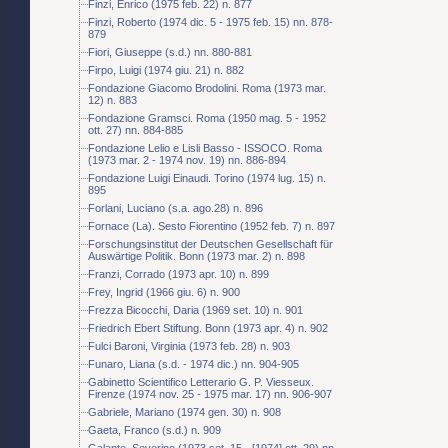
Finzi, Enrico (1975 feb. 22) n. 877
Finzi, Roberto (1974 dic. 5 - 1975 feb. 15) nn. 878-
879
Fiori, Giuseppe (s.d.) nn. 880-881
Firpo, Luigi (1974 giu. 21) n. 882
Fondazione Giacomo Brodolini. Roma (1973 mar.
12) n. 883
Fondazione Gramsci. Roma (1950 mag. 5 - 1952
ott. 27) nn. 884-885
Fondazione Lelio e Lisli Basso - ISSOCO. Roma
(1973 mar. 2 - 1974 nov. 19) nn. 886-894
Fondazione Luigi Einaudi. Torino (1974 lug. 15) n.
895
Forlani, Luciano (s.a. ago.28) n. 896
Fornace (La). Sesto Fiorentino (1952 feb. 7) n. 897
Forschungsinstitut der Deutschen Gesellschaft für
Auswärtige Politik. Bonn (1973 mar. 2) n. 898
Franzi, Corrado (1973 apr. 10) n. 899
Frey, Ingrid (1966 giu. 6) n. 900
Frezza Bicocchi, Daria (1969 set. 10) n. 901
Friedrich Ebert Stiftung. Bonn (1973 apr. 4) n. 902
Fulci Baroni, Virginia (1973 feb. 28) n. 903
Funaro, Liana (s.d. - 1974 dic.) nn. 904-905
Gabinetto Scientifico Letterario G. P. Viesseux.
Firenze (1974 nov. 25 - 1975 mar. 17) nn. 906-907
Gabriele, Mariano (1974 gen. 30) n. 908
Gaeta, Franco (s.d.) n. 909
Galante, Severino (1973 set. 15 - [1974] ott. 29) nn.