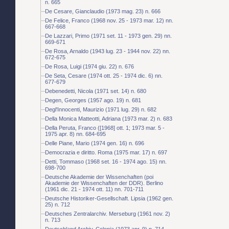
n. 665
De Cesare, Gianclaudio (1973 mag. 23) n. 666
De Felice, Franco (1968 nov. 25 - 1973 mar. 12) nn.
667-668
De Lazzari, Primo (1971 set. 11 - 1973 gen. 29) nn.
669-671
De Rosa, Arnaldo (1943 lug. 23 - 1944 nov. 22) nn.
672-675
De Rosa, Luigi (1974 giu. 22) n. 676
De Seta, Cesare (1974 ott. 25 - 1974 dic. 6) nn.
677-679
Debenedetti, Nicola (1971 set. 14) n. 680
Degen, Georges (1957 ago. 19) n. 681
Degl'Innocenti, Maurizio (1971 lug. 29) n. 682
Della Monica Matteotti, Adriana (1973 mar. 2) n. 683
Della Peruta, Franco ([1968] ott. 1; 1973 mar. 5 -
1975 apr. 8) nn. 684-695
Delle Piane, Mario (1974 gen. 16) n. 696
Democrazia e diritto. Roma (1975 mar. 17) n. 697
Detti, Tommaso (1968 set. 16 - 1974 ago. 15) nn.
698-700
Deutsche Akademie der Wissenchaften (poi
Akademie der Wissenchaften der DDR). Berlino
(1961 dic. 21 - 1974 ott. 11) nn. 701-711
Deutsche Historiker-Gesellschaft. Lipsia (1962 gen.
25) n. 712
Deutsches Zentralarchiv. Merseburg (1961 nov. 2)
n. 713
Deutschland Archiv. Colonia (1973 apr. 9) n. 714