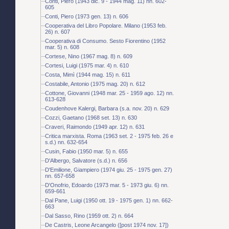
Conti, Piero (1943 dic. 9 - 1944 mag. 11) nn. 602-
605
Conti, Piero (1973 gen. 13) n. 606
Cooperativa del Libro Popolare. Milano (1953 feb.
26) n. 607
Cooperativa di Consumo. Sesto Fiorentino (1952
mar. 5) n. 608
Cortese, Nino (1967 mag. 8) n. 609
Cortesi, Luigi (1975 mar. 4) n. 610
Costa, Mimì (1944 mag. 15) n. 611
Costabile, Antonio (1975 mag. 20) n. 612
Cottone, Giovanni (1948 mar. 25 - 1959 ago. 12) nn.
613-628
Coudenhove Kalergi, Barbara (s.a. nov. 20) n. 629
Cozzi, Gaetano (1968 set. 13) n. 630
Craveri, Raimondo (1949 apr. 12) n. 631
Critica marxista. Roma (1963 set. 2 - 1975 feb. 26 e
s.d.) nn. 632-654
Cusin, Fabio (1950 mar. 5) n. 655
D'Albergo, Salvatore (s.d.) n. 656
D'Emilione, Giampiero (1974 giu. 25 - 1975 gen. 27)
nn. 657-658
D'Onofrio, Edoardo (1973 mar. 5 - 1973 giu. 6) nn.
659-661
Dal Pane, Luigi (1950 ott. 19 - 1975 gen. 1) nn. 662-
663
Dal Sasso, Rino (1959 ott. 2) n. 664
De Castris, Leone Arcangelo ([post 1974 nov. 17])