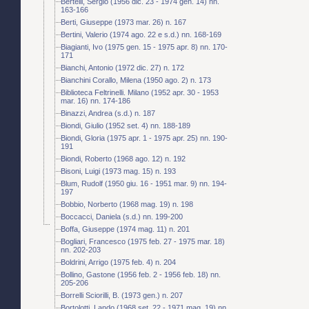
Bertelli, Sergio (1956 dic. 23 - 1974 gen. 14) nn.
163-166
Berti, Giuseppe (1973 mar. 26) n. 167
Bertini, Valerio (1974 ago. 22 e s.d.) nn. 168-169
Biagianti, Ivo (1975 gen. 15 - 1975 apr. 8) nn. 170-
171
Bianchi, Antonio (1972 dic. 27) n. 172
Bianchini Corallo, Milena (1950 ago. 2) n. 173
Biblioteca Feltrinelli. Milano (1952 apr. 30 - 1953
mar. 16) nn. 174-186
Binazzi, Andrea (s.d.) n. 187
Biondi, Giulio (1952 set. 4) nn. 188-189
Biondi, Gloria (1975 apr. 1 - 1975 apr. 25) nn. 190-
191
Biondi, Roberto (1968 ago. 12) n. 192
Bisoni, Luigi (1973 mag. 15) n. 193
Blum, Rudolf (1950 giu. 16 - 1951 mar. 9) nn. 194-
197
Bobbio, Norberto (1968 mag. 19) n. 198
Boccacci, Daniela (s.d.) nn. 199-200
Boffa, Giuseppe (1974 mag. 11) n. 201
Bogliari, Francesco (1975 feb. 27 - 1975 mar. 18)
nn. 202-203
Boldrini, Arrigo (1975 feb. 4) n. 204
Bollino, Gastone (1956 feb. 2 - 1956 feb. 18) nn.
205-206
Borrelli Sciorilli, B. (1973 gen.) n. 207
Bortolotti, Lando (1968 set. 22 - 1971 mag. 19) nn.