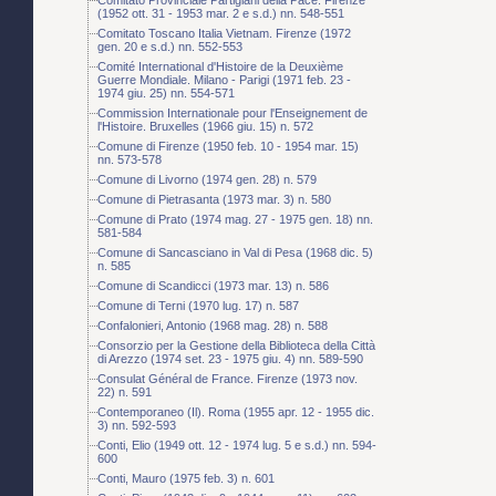
(1952 ott. 31 - 1953 mar. 2 e s.d.) nn. 548-551
Comitato Toscano Italia Vietnam. Firenze (1972
gen. 20 e s.d.) nn. 552-553
Comité International d'Histoire de la Deuxième
Guerre Mondiale. Milano - Parigi (1971 feb. 23 -
1974 giu. 25) nn. 554-571
Commission Internationale pour l'Enseignement de
l'Histoire. Bruxelles (1966 giu. 15) n. 572
Comune di Firenze (1950 feb. 10 - 1954 mar. 15)
nn. 573-578
Comune di Livorno (1974 gen. 28) n. 579
Comune di Pietrasanta (1973 mar. 3) n. 580
Comune di Prato (1974 mag. 27 - 1975 gen. 18) nn.
581-584
Comune di Sancasciano in Val di Pesa (1968 dic. 5)
n. 585
Comune di Scandicci (1973 mar. 13) n. 586
Comune di Terni (1970 lug. 17) n. 587
Confalonieri, Antonio (1968 mag. 28) n. 588
Consorzio per la Gestione della Biblioteca della Città
di Arezzo (1974 set. 23 - 1975 giu. 4) nn. 589-590
Consulat Général de France. Firenze (1973 nov.
22) n. 591
Contemporaneo (Il). Roma (1955 apr. 12 - 1955 dic.
3) nn. 592-593
Conti, Elio (1949 ott. 12 - 1974 lug. 5 e s.d.) nn. 594-
600
Conti, Mauro (1975 feb. 3) n. 601