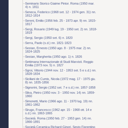
Seminario Storico Giaime Pintor. Roma (1950 mar.
4) n. 1811
Seneca, Federico (1968 set. 12 - 1974 gen. 31) nn.
1812-1814
Sereni, Emilio (1956 feb. 25 - 1973 apr. 9) nn. 1815-
1817
Sergi, Rosario (1949 lug. 19 - 1950 set. 2) nn. 1818-
1819
Sergi, Sergio (1950 set. 6) n. 1820
Serra, Paolo (s.d.) nn. 1821-1823
Sestan, Ernesto (1950 ago. 8 - 1975 mar. 2) nn.
1824-1825
Sestan, Margherita (1950 ago. 1) n. 1826
Settimana Internazionale di Studi Marxisti. Reggio
Emilia (1973 nov. 5) n. 1827
Sgroi, Vittorio (1944 nov. 12 - 1953 set. 5 e s.d.) nn.
1828-1834
Siciliani de Cumis, Nicola (1972 mag. 17 - 1975 giu.
8) nn. 1835-1856
Signorini, Sergio (1952 set. 7 e s.d.) nn. 1857-1858
Silva, Pietro (1950 nov. 3 - 1950 nov. 14) nn. 1859-
1860
Simonetti, Mario (1966 ago. 11 - 1970 lug. 19) nn.
1861-1862
Sirugo, Francesco (1962 apr. 15 - 1968 ott. 14 e
s.d.) nn. 1863-1865
Società. Roma (1950 feb. 27 - 1953 gen. 14) nn.
1866-1891
Società Ceramica Richard-Ginori. Sesto Fiorentino