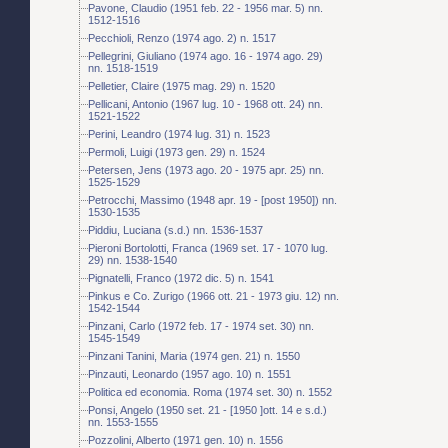
Pavone, Claudio (1951 feb. 22 - 1956 mar. 5) nn.
1512-1516
Pecchioli, Renzo (1974 ago. 2) n. 1517
Pellegrini, Giuliano (1974 ago. 16 - 1974 ago. 29)
nn. 1518-1519
Pelletier, Claire (1975 mag. 29) n. 1520
Pellicani, Antonio (1967 lug. 10 - 1968 ott. 24) nn.
1521-1522
Perini, Leandro (1974 lug. 31) n. 1523
Permoli, Luigi (1973 gen. 29) n. 1524
Petersen, Jens (1973 ago. 20 - 1975 apr. 25) nn.
1525-1529
Petrocchi, Massimo (1948 apr. 19 - [post 1950]) nn.
1530-1535
Piddiu, Luciana (s.d.) nn. 1536-1537
Pieroni Bortolotti, Franca (1969 set. 17 - 1070 lug.
29) nn. 1538-1540
Pignatelli, Franco (1972 dic. 5) n. 1541
Pinkus e Co. Zurigo (1966 ott. 21 - 1973 giu. 12) nn.
1542-1544
Pinzani, Carlo (1972 feb. 17 - 1974 set. 30) nn.
1545-1549
Pinzani Tanini, Maria (1974 gen. 21) n. 1550
Pinzauti, Leonardo (1957 ago. 10) n. 1551
Politica ed economia. Roma (1974 set. 30) n. 1552
Ponsi, Angelo (1950 set. 21 - [1950 ]ott. 14 e s.d.)
nn. 1553-1555
Pozzolini, Alberto (1971 gen. 10) n. 1556