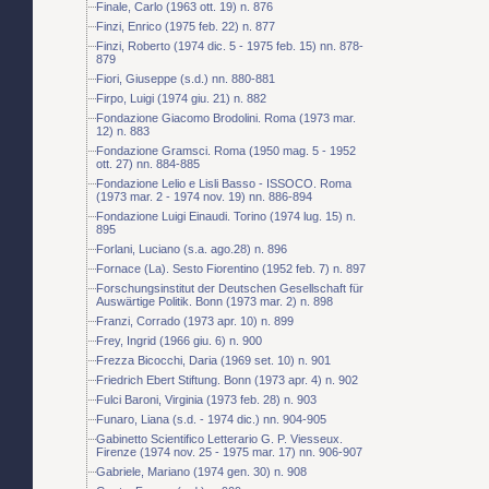
Finale, Carlo (1963 ott. 19) n. 876
Finzi, Enrico (1975 feb. 22) n. 877
Finzi, Roberto (1974 dic. 5 - 1975 feb. 15) nn. 878-
879
Fiori, Giuseppe (s.d.) nn. 880-881
Firpo, Luigi (1974 giu. 21) n. 882
Fondazione Giacomo Brodolini. Roma (1973 mar.
12) n. 883
Fondazione Gramsci. Roma (1950 mag. 5 - 1952
ott. 27) nn. 884-885
Fondazione Lelio e Lisli Basso - ISSOCO. Roma
(1973 mar. 2 - 1974 nov. 19) nn. 886-894
Fondazione Luigi Einaudi. Torino (1974 lug. 15) n.
895
Forlani, Luciano (s.a. ago.28) n. 896
Fornace (La). Sesto Fiorentino (1952 feb. 7) n. 897
Forschungsinstitut der Deutschen Gesellschaft für
Auswärtige Politik. Bonn (1973 mar. 2) n. 898
Franzi, Corrado (1973 apr. 10) n. 899
Frey, Ingrid (1966 giu. 6) n. 900
Frezza Bicocchi, Daria (1969 set. 10) n. 901
Friedrich Ebert Stiftung. Bonn (1973 apr. 4) n. 902
Fulci Baroni, Virginia (1973 feb. 28) n. 903
Funaro, Liana (s.d. - 1974 dic.) nn. 904-905
Gabinetto Scientifico Letterario G. P. Viesseux.
Firenze (1974 nov. 25 - 1975 mar. 17) nn. 906-907
Gabriele, Mariano (1974 gen. 30) n. 908