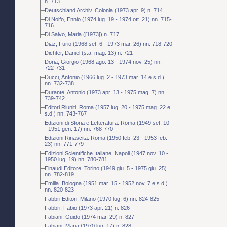
n. 713
Deutschland Archiv. Colonia (1973 apr. 9) n. 714
Di Nolfo, Ennio (1974 lug. 19 - 1974 ott. 21) nn. 715-
716
Di Salvo, Maria ([1973]) n. 717
Diaz, Furio (1968 set. 6 - 1973 mar. 26) nn. 718-720
Dichter, Daniel (s.a. mag. 13) n. 721
Doria, Giorgio (1968 ago. 13 - 1974 nov. 25) nn.
722-731
Ducci, Antonio (1966 lug. 2 - 1973 mar. 14 e s.d.)
nn. 732-738
Durante, Antonio (1973 apr. 13 - 1975 mag. 7) nn.
739-742
Editori Riuniti. Roma (1957 lug. 20 - 1975 mag. 22 e
s.d.) nn. 743-767
Edizioni di Storia e Letteratura. Roma (1949 set. 10
- 1951 gen. 17) nn. 768-770
Edizioni Rinascita. Roma (1950 feb. 23 - 1953 feb.
23) nn. 771-779
Edizioni Scientifiche Italiane. Napoli (1947 nov. 10 -
1950 lug. 19) nn. 780-781
Einaudi Editore. Torino (1949 giu. 5 - 1975 giu. 25)
nn. 782-819
Emilia. Bologna (1951 mar. 15 - 1952 nov. 7 e s.d.)
nn. 820-823
Fabbri Editori. Milano (1970 lug. 6) nn. 824-825
Fabbri, Fabio (1973 apr. 21) n. 826
Fabiani, Guido (1974 mar. 29) n. 827
Fabiani, Maria (1970 lug. 17) n. 828