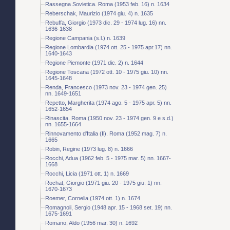
Rassegna Sovietica. Roma (1953 feb. 16) n. 1634
Reberschak, Maurizio (1974 giu. 4) n. 1635
Rebuffa, Giorgio (1973 dic. 29 - 1974 lug. 16) nn.
1636-1638
Regione Campania (s.l.) n. 1639
Regione Lombardia (1974 ott. 25 - 1975 apr.17) nn.
1640-1643
Regione Piemonte (1971 dic. 2) n. 1644
Regione Toscana (1972 ott. 10 - 1975 giu. 10) nn.
1645-1648
Renda, Francesco (1973 nov. 23 - 1974 gen. 25)
nn. 1649-1651
Repetto, Margherita (1974 ago. 5 - 1975 apr. 5) nn.
1652-1654
Rinascita. Roma (1950 nov. 23 - 1974 gen. 9 e s.d.)
nn. 1655-1664
Rinnovamento d'Italia (Il). Roma (1952 mag. 7) n.
1665
Robin, Regine (1973 lug. 8) n. 1666
Rocchi, Adua (1962 feb. 5 - 1975 mar. 5) nn. 1667-
1668
Rocchi, Licia (1971 ott. 1) n. 1669
Rochat, Giorgio (1971 giu. 20 - 1975 giu. 1) nn.
1670-1673
Roemer, Cornelia (1974 ott. 1) n. 1674
Romagnoli, Sergio (1948 apr. 15 - 1968 set. 19) nn.
1675-1691
Romano, Aldo (1956 mar. 30) n. 1692