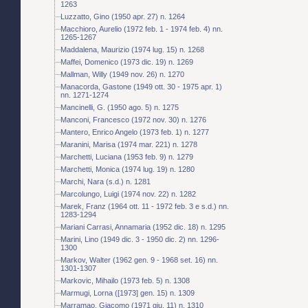
1263
Luzzatto, Gino (1950 apr. 27) n. 1264
Macchioro, Aurelio (1972 feb. 1 - 1974 feb. 4) nn.
1265-1267
Maddalena, Maurizio (1974 lug. 15) n. 1268
Maffei, Domenico (1973 dic. 19) n. 1269
Mallman, Willy (1949 nov. 26) n. 1270
Manacorda, Gastone (1949 ott. 30 - 1975 apr. 1)
nn. 1271-1274
Mancinelli, G. (1950 ago. 5) n. 1275
Manconi, Francesco (1972 nov. 30) n. 1276
Mantero, Enrico Angelo (1973 feb. 1) n. 1277
Maranini, Marisa (1974 mar. 221) n. 1278
Marchetti, Luciana (1953 feb. 9) n. 1279
Marchetti, Monica (1974 lug. 19) n. 1280
Marchi, Nara (s.d.) n. 1281
Marcolungo, Luigi (1974 nov. 22) n. 1282
Marek, Franz (1964 ott. 11 - 1972 feb. 3 e s.d.) nn.
1283-1294
Mariani Carrasi, Annamaria (1952 dic. 18) n. 1295
Marini, Lino (1949 dic. 3 - 1950 dic. 2) nn. 1296-
1300
Markov, Walter (1962 gen. 9 - 1968 set. 16) nn.
1301-1307
Markovic, Mihailo (1973 feb. 5) n. 1308
Marmugi, Lorna ([1973] gen. 15) n. 1309
Marramao, Giacomo (1971 giu. 11) n. 1310