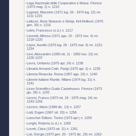
Lega Nazionale delle Cooperative e Mutue. Firenze
(1973 mag. 2) n. 1210
Legnani, Massimo (1971 lug. 26 - 1974 lug. 22) nn.
1211-1215
Leibzon, Boris Moisevic e Sirinja, Kiril Kirillovic (1975
gen. 30) n. 1216
Lelmi, Francesco (s.d.) n. 1217
Leonetti, Alfonso (1971 ago. 15 - 1972 nov. 4) nn.
1218-1220
Lepre, Aurelio (1970 lug. 26 - 1975 mar. 4) nn. 1221-
1234
Levi, Alessandro (1950 ott. 11 - 1950 nov. 22) nn.
1235-1237
Levra, Umberto (1975 apr. 24) n. 1238
Librairie Armand Colin. Parigi (1975 apr. 2) n. 1239
Libreria Rinascita. Roma (1957 ago. 23) n. 1240
Librerie Italiane Riunite. Milano (1974 lug. 31) n.
1241
Liceo Scientifico Guido Castelnuovo. Firenze (1973
giu. 28) n. 1242
Livorsi, Franco (1973 ott. 18 - 1975 mag. 24) nn.
1243-1256
Lizzero, Mario (1968 dic. 13) n. 1257
Lobl, Eugen (1967 ott. 20) n. 1258
Loescher Editore. Torino (1973 apr.) n. 1259
Longhi, Roberto (s.d.) n. 1260
Lovett, Clara (1973 ott. 11) n. 1261
Luti, Giorgio (1973 gen. 20 - 1973 dic. 29) nn. 1262-