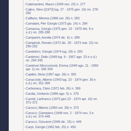
Calamandrei, Mauro (1949 nov. 23) n. 277
Calice, Nino ([1973] lug. 27 - 1975 gen. 16) nn. 278-
282
Califano, Mimma (1968 set. 26) n. 283
Camaiani, Pier Giorgio (1973 giu. 14) n. 284
Camassa, Giorgio (1975 gen. 13 - 1975 feb. 6 e
s.d.) nn. 285-288
Camparini, Aurelia (1974 dic. 6) n. 289
Campinoti, Renato (1972 dic. 28 - 1973 mar. 22) nn.
290-292
Candeloro, Giorgio (1974 lug. 19) n. 293
Cantimori, Delio (1949 lug. 9 - 1957 ago. 23 e s.d.)
nn. 294-345
Cantimori Mezzomonti, Emma (1949 ago. 11 - 1950
apr. 1) nn. 346-349
Capitini, Nicla (1957 ago. 26) n. 350
Caracciolo, Alberto (1943 lug. 23 - 1974 gen. 30 e
s.d.) nn. 351-368
Carbonara, Cleto (1971 feb. 26) n. 369
Cardia, Umberto (1966 ago. 5) n. 370
Caretti, Lanfranco (1973 gen.23 - 1974 apr. 10) nn.
371-372
Carocci, Alberto (1950 set. 28) n. 373
Carocci, Giampiero (1948 nov. 2 - 1974 nov. 3 e
s.d.) nn. 374-448
Carocci, Giovanni (1949 dic. 15) n. 449
Carpi, Giorgio (1962 feb. 25) n. 450