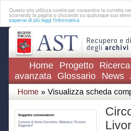
Questo sito utilizza cookie per consentire la corretta 
scorrendo la pagina o cliccando su qualunque suo eleme
saperne di più leggi l'informativa
Home
Progetto
Ricerca
avanzata
Glossario
News
Home
» Visualizza scheda comp
Circ
Soggetto conservatore:
Livo
Comune di Sesto Fiorentino. Biblioteca "Ernesto
Ragionieri"