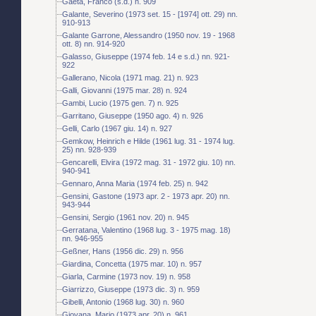
Gaeta, Franco (s.d.) n. 909
Galante, Severino (1973 set. 15 - [1974] ott. 29) nn.
910-913
Galante Garrone, Alessandro (1950 nov. 19 - 1968
ott. 8) nn. 914-920
Galasso, Giuseppe (1974 feb. 14 e s.d.) nn. 921-
922
Gallerano, Nicola (1971 mag. 21) n. 923
Galli, Giovanni (1975 mar. 28) n. 924
Gambi, Lucio (1975 gen. 7) n. 925
Garritano, Giuseppe (1950 ago. 4) n. 926
Gelli, Carlo (1967 giu. 14) n. 927
Gemkow, Heinrich e Hilde (1961 lug. 31 - 1974 lug.
25) nn. 928-939
Gencarelli, Elvira (1972 mag. 31 - 1972 giu. 10) nn.
940-941
Gennaro, Anna Maria (1974 feb. 25) n. 942
Gensini, Gastone (1973 apr. 2 - 1973 apr. 20) nn.
943-944
Gensini, Sergio (1961 nov. 20) n. 945
Gerratana, Valentino (1968 lug. 3 - 1975 mag. 18)
nn. 946-955
Geßner, Hans (1956 dic. 29) n. 956
Giardina, Concetta (1975 mar. 10) n. 957
Giarla, Carmine (1973 nov. 19) n. 958
Giarrizzo, Giuseppe (1973 dic. 3) n. 959
Gibelli, Antonio (1968 lug. 30) n. 960
Giovana, Mario (1973 apr. 20) n. 961