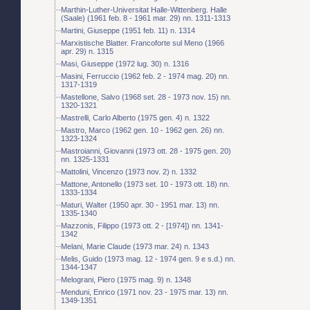
Marthin-Luther-Universitat Halle-Wittenberg. Halle
(Saale) (1961 feb. 8 - 1961 mar. 29) nn. 1311-1313
Martini, Giuseppe (1951 feb. 11) n. 1314
Marxistische Blatter. Francoforte sul Meno (1966
apr. 29) n. 1315
Masi, Giuseppe (1972 lug. 30) n. 1316
Masini, Ferruccio (1962 feb. 2 - 1974 mag. 20) nn.
1317-1319
Mastellone, Salvo (1968 set. 28 - 1973 nov. 15) nn.
1320-1321
Mastrelli, Carlo Alberto (1975 gen. 4) n. 1322
Mastro, Marco (1962 gen. 10 - 1962 gen. 26) nn.
1323-1324
Mastroianni, Giovanni (1973 ott. 28 - 1975 gen. 20)
nn. 1325-1331
Mattolini, Vincenzo (1973 nov. 2) n. 1332
Mattone, Antonello (1973 set. 10 - 1973 ott. 18) nn.
1333-1334
Maturi, Walter (1950 apr. 30 - 1951 mar. 13) nn.
1335-1340
Mazzonis, Filippo (1973 ott. 2 - [1974]) nn. 1341-
1342
Melani, Marie Claude (1973 mar. 24) n. 1343
Melis, Guido (1973 mag. 12 - 1974 gen. 9 e s.d.) nn.
1344-1347
Melograni, Piero (1975 mag. 9) n. 1348
Menduni, Enrico (1971 nov. 23 - 1975 mar. 13) nn.
1349-1351