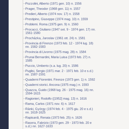
Pozzolini, Alberto (1971 gen. 10) n. 1556
Prager, Theodor (1968 gen. 11) n. 1557
Predieri, Alberto (1974 nov. 17) n. 1558
Prestipino, Giuseppe (1974 mag. 10) n. 1559
Problemi. Roma (1975 gen. 9) n. 1560
Procacci, Giuliano (1947 set. 9 - 1974 gen. 17) nn.
1561-1580
Procházka, Jaroslav (1961 ott. 24) n. 1581
Provincia di Firenze (1973 feb. 12 - 1974 lug. 18)
nn. 1582-1583
Provincia di Livorno (1975 mag. 28) n. 1584
Prunai Bernardini, Maria Luisa (1973 feb. 27) n.
1585
Puccio, Umberto (s.a. lug. 20) n. 1586
Puglisi, Sergio (1971 mar. 2 - 1971 feb. 10 e s.d.)
nn. 1587-1591
Quaderni Fiorentini. Firenze (1973 gen. 1) n. 1592
Quaderni storici. Ancona (1975 mag.) n. 1593
Quazza, Guido (1968 lug. 26 - 1975 mag. 16) nn.
1594-1615
Ragionieri, Rodolfo ([1952] mag. 13) n. 1616
Rama, Carlos (1971 nov. 6) n. 1617
Ránki, György (1974 feb. 4 - 1975 giu. 20 e s.d.)
nn. 1618-1625
Rapisardi, Renata (1973 feb. 25) n. 1626
Rasera, Fabrizio (1973 gen. 29 - 1973 feb. 20 e
s.d.) nn. 1627-1633