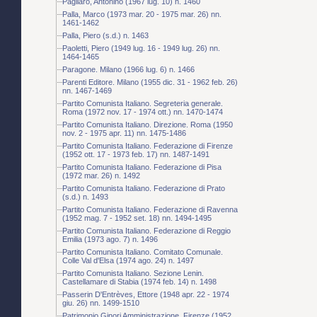
Pagliaro, Antonino (1967 lug. 10) n. 1460
Palla, Marco (1973 mar. 20 - 1975 mar. 26) nn.
1461-1462
Palla, Piero (s.d.) n. 1463
Paoletti, Piero (1949 lug. 16 - 1949 lug. 26) nn.
1464-1465
Paragone. Milano (1966 lug. 6) n. 1466
Parenti Editore. Milano (1955 dic. 31 - 1962 feb. 26)
nn. 1467-1469
Partito Comunista Italiano. Segreteria generale.
Roma (1972 nov. 17 - 1974 ott.) nn. 1470-1474
Partito Comunista Italiano. Direzione. Roma (1950
nov. 2 - 1975 apr. 11) nn. 1475-1486
Partito Comunista Italiano. Federazione di Firenze
(1952 ott. 17 - 1973 feb. 17) nn. 1487-1491
Partito Comunista Italiano. Federazione di Pisa
(1972 mar. 26) n. 1492
Partito Comunista Italiano. Federazione di Prato
(s.d.) n. 1493
Partito Comunista Italiano. Federazione di Ravenna
(1952 mag. 7 - 1952 set. 18) nn. 1494-1495
Partito Comunista Italiano. Federazione di Reggio
Emilia (1973 ago. 7) n. 1496
Partito Comunista Italiano. Comitato Comunale.
Colle Val d'Elsa (1974 ago. 24) n. 1497
Partito Comunista Italiano. Sezione Lenin.
Castellamare di Stabia (1974 feb. 14) n. 1498
Passerin D'Entrèves, Ettore (1948 apr. 22 - 1974
giu. 26) nn. 1499-1510
Patrimonio Ginori Amministrazione. Firenze (1952