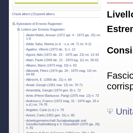
Livell
Chiudi albero
|
Espandi albero
Epistolario di Ernesto Ragionieri
Estre
Lettere per Ernesto Ragionieri
Abdel-Malek, Anouar (1972 apr. 4 - 1973 giu. 25) nn.
1-8
Addis Saba, Marina (s.d. - s.a. ott. 7) nn. 9-11
Consi
Agatino, Vittorio (1973 dic. 1) n. 12
Agosti, Aldo (1972 dic. 22 - 1975 apr. 23) nn. 13-34
Alatri, Paolo (1949 dic. 21 - 1974 lug. 11) nn. 35-62
Albano, Mario (1973 mag. 10) n. 63
Albonetti, Pietro (1974 giu. 26 - 1975 mag. 14) nn.
Fascic
64-68
Albrecht, E. (1956 dic. 31) n. 69
corris
Amati, Giorgio (1951 mar. 12) nn. 70-71
Amendola, Giorgio (1974 gen. 8) n. 72
Amis d'Henri Barbusse. Parigi (1975 mar. 13) n. 73
Andreucci, Franco (1972 mag. 31 - 1974 ago. 25 e
s.d.) nn. 74-78
Unit
Angeleri, Carlo (s.d.) n. 79
Antoni, Carlo (1951 gen. 31) n. 80
Arbeitsgemeinschaft Sozialpadagogik und
Gesellschaftsbildung e V. Düsseldorf (1970 giu. 26)
n. 81
Archivio di Stato di Firenze (1952 gen. 28) n. 82