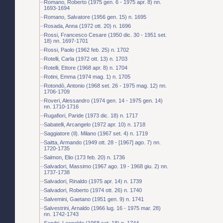
Romano, Roberto (1975 gen. 6 - 1975 apr. 8) nn.
1693-1694
Romano, Salvatore (1956 gen. 15) n. 1695
Rosada, Anna (1972 ott. 20) n. 1696
Rossi, Francesco Cesare (1950 dic. 30 - 1951 set.
18) nn. 1697-1701
Rossi, Paolo (1962 feb. 25) n. 1702
Rotelli, Carla (1972 ott. 13) n. 1703
Rotelli, Ettore (1968 apr. 8) n. 1704
Rotini, Emma (1974 mag. 1) n. 1705
Rotondò, Antonio (1968 set. 26 - 1975 mag. 12) nn.
1706-1709
Roveri, Alessandro (1974 gen. 14 - 1975 gen. 14)
nn. 1710-1716
Rugafiori, Paride (1973 dic. 18) n. 1717
Sabatelli, Arcangelo (1972 apr. 10) n. 1718
Saggiatore (Il). Milano (1967 set. 4) n. 1719
Saitta, Armando (1949 ott. 28 - [1967] ago. 7) nn.
1720-1735
Salmon, Elio (173 feb. 20) n. 1736
Salvadori, Massimo (1967 ago. 19 - 1968 giu. 2) nn.
1737-1738
Salvadori, Rinaldo (1975 apr. 14) n. 1739
Salvadori, Roberto (1974 ott. 26) n. 1740
Salvemini, Gaetano (1951 gen. 9) n. 1741
Salvestrini, Arnaldo (1966 lug. 16 - 1975 mar. 28)
nn. 1742-1743
Sandri, Leopoldo (1968 set. 18) n. 1744