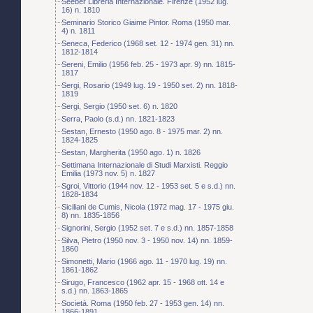
Seeber Libreria Internazionale. Firenze (1952 lug.
16) n. 1810
Seminario Storico Giaime Pintor. Roma (1950 mar.
4) n. 1811
Seneca, Federico (1968 set. 12 - 1974 gen. 31) nn.
1812-1814
Sereni, Emilio (1956 feb. 25 - 1973 apr. 9) nn. 1815-
1817
Sergi, Rosario (1949 lug. 19 - 1950 set. 2) nn. 1818-
1819
Sergi, Sergio (1950 set. 6) n. 1820
Serra, Paolo (s.d.) nn. 1821-1823
Sestan, Ernesto (1950 ago. 8 - 1975 mar. 2) nn.
1824-1825
Sestan, Margherita (1950 ago. 1) n. 1826
Settimana Internazionale di Studi Marxisti. Reggio
Emilia (1973 nov. 5) n. 1827
Sgroi, Vittorio (1944 nov. 12 - 1953 set. 5 e s.d.) nn.
1828-1834
Siciliani de Cumis, Nicola (1972 mag. 17 - 1975 giu.
8) nn. 1835-1856
Signorini, Sergio (1952 set. 7 e s.d.) nn. 1857-1858
Silva, Pietro (1950 nov. 3 - 1950 nov. 14) nn. 1859-
1860
Simonetti, Mario (1966 ago. 11 - 1970 lug. 19) nn.
1861-1862
Sirugo, Francesco (1962 apr. 15 - 1968 ott. 14 e
s.d.) nn. 1863-1865
Società. Roma (1950 feb. 27 - 1953 gen. 14) nn.
1866-1891