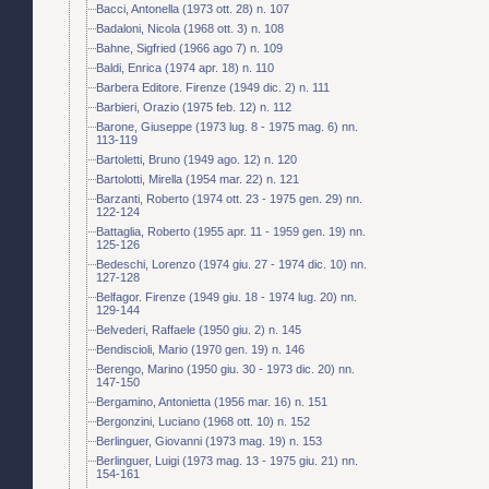
Bacci, Antonella (1973 ott. 28) n. 107
Badaloni, Nicola (1968 ott. 3) n. 108
Bahne, Sigfried (1966 ago 7) n. 109
Baldi, Enrica (1974 apr. 18) n. 110
Barbera Editore. Firenze (1949 dic. 2) n. 111
Barbieri, Orazio (1975 feb. 12) n. 112
Barone, Giuseppe (1973 lug. 8 - 1975 mag. 6) nn.
113-119
Bartoletti, Bruno (1949 ago. 12) n. 120
Bartolotti, Mirella (1954 mar. 22) n. 121
Barzanti, Roberto (1974 ott. 23 - 1975 gen. 29) nn.
122-124
Battaglia, Roberto (1955 apr. 11 - 1959 gen. 19) nn.
125-126
Bedeschi, Lorenzo (1974 giu. 27 - 1974 dic. 10) nn.
127-128
Belfagor. Firenze (1949 giu. 18 - 1974 lug. 20) nn.
129-144
Belvederi, Raffaele (1950 giu. 2) n. 145
Bendiscioli, Mario (1970 gen. 19) n. 146
Berengo, Marino (1950 giu. 30 - 1973 dic. 20) nn.
147-150
Bergamino, Antonietta (1956 mar. 16) n. 151
Bergonzini, Luciano (1968 ott. 10) n. 152
Berlinguer, Giovanni (1973 mag. 19) n. 153
Berlinguer, Luigi (1973 mag. 13 - 1975 giu. 21) nn.
154-161