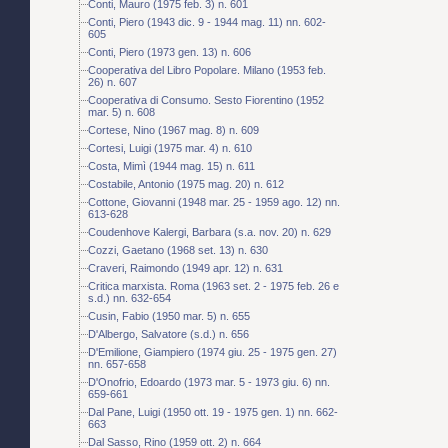
Conti, Mauro (1975 feb. 3) n. 601
Conti, Piero (1943 dic. 9 - 1944 mag. 11) nn. 602-
605
Conti, Piero (1973 gen. 13) n. 606
Cooperativa del Libro Popolare. Milano (1953 feb.
26) n. 607
Cooperativa di Consumo. Sesto Fiorentino (1952
mar. 5) n. 608
Cortese, Nino (1967 mag. 8) n. 609
Cortesi, Luigi (1975 mar. 4) n. 610
Costa, Mimì (1944 mag. 15) n. 611
Costabile, Antonio (1975 mag. 20) n. 612
Cottone, Giovanni (1948 mar. 25 - 1959 ago. 12) nn.
613-628
Coudenhove Kalergi, Barbara (s.a. nov. 20) n. 629
Cozzi, Gaetano (1968 set. 13) n. 630
Craveri, Raimondo (1949 apr. 12) n. 631
Critica marxista. Roma (1963 set. 2 - 1975 feb. 26 e
s.d.) nn. 632-654
Cusin, Fabio (1950 mar. 5) n. 655
D'Albergo, Salvatore (s.d.) n. 656
D'Emilione, Giampiero (1974 giu. 25 - 1975 gen. 27)
nn. 657-658
D'Onofrio, Edoardo (1973 mar. 5 - 1973 giu. 6) nn.
659-661
Dal Pane, Luigi (1950 ott. 19 - 1975 gen. 1) nn. 662-
663
Dal Sasso, Rino (1959 ott. 2) n. 664