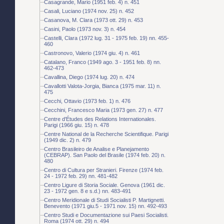
Casagrande, Mario (1951 feb. 4) n. 451
Casali, Luciano (1974 nov. 25) n. 452
Casanova, M. Clara (1973 ott. 29) n. 453
Casini, Paolo (1973 nov. 3) n. 454
Castelli, Clara (1972 lug. 31 - 1975 feb. 19) nn. 455-
460
Castronovo, Valerio (1974 giu. 4) n. 461
Catalano, Franco (1949 ago. 3 - 1951 feb. 8) nn.
462-473
Cavallina, Diego (1974 lug. 20) n. 474
Cavallotti Valota-Jorgia, Bianca (1975 mar. 11) n.
475
Cecchi, Ottavio (1973 feb. 1) n. 476
Cecchini, Francesco Maria (1973 gen. 27) n. 477
Centre d'Études des Relations Internationales.
Parigi (1966 giu. 15) n. 478
Centre National de la Recherche Scientifique. Parigi
(1949 dic. 2) n. 479
Centro Brasileiro de Analise e Planejamento
(CEBRAP). San Paolo del Brasile (1974 feb. 20) n.
480
Centro di Cultura per Stranieri. Firenze (1974 feb.
24 - 1972 feb. 29) nn. 481-482
Centro Ligure di Storia Sociale. Genova (1961 dic.
23 - 1972 gen. 8 e s.d.) nn. 483-491
Centro Meridionale di Studi Socialisti P. Martignetti.
Benevento (1971 giu.5 - 1971 nov. 15) nn. 492-493
Centro Studi e Documentazione sui Paesi Socialisti.
Roma (1974 ott. 29) n. 494