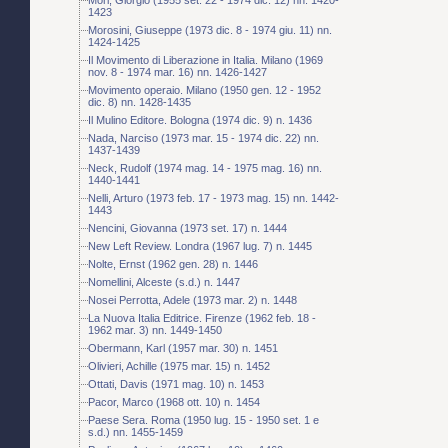
1423
Morosini, Giuseppe (1973 dic. 8 - 1974 giu. 11) nn.
1424-1425
Il Movimento di Liberazione in Italia. Milano (1969
nov. 8 - 1974 mar. 16) nn. 1426-1427
Movimento operaio. Milano (1950 gen. 12 - 1952
dic. 8) nn. 1428-1435
Il Mulino Editore. Bologna (1974 dic. 9) n. 1436
Nada, Narciso (1973 mar. 15 - 1974 dic. 22) nn.
1437-1439
Neck, Rudolf (1974 mag. 14 - 1975 mag. 16) nn.
1440-1441
Nelli, Arturo (1973 feb. 17 - 1973 mag. 15) nn. 1442-
1443
Nencini, Giovanna (1973 set. 17) n. 1444
New Left Review. Londra (1967 lug. 7) n. 1445
Nolte, Ernst (1962 gen. 28) n. 1446
Nomellini, Alceste (s.d.) n. 1447
Nosei Perrotta, Adele (1973 mar. 2) n. 1448
La Nuova Italia Editrice. Firenze (1962 feb. 18 -
1962 mar. 3) nn. 1449-1450
Obermann, Karl (1957 mar. 30) n. 1451
Olivieri, Achille (1975 mar. 15) n. 1452
Ottati, Davis (1971 mag. 10) n. 1453
Pacor, Marco (1968 ott. 10) n. 1454
Paese Sera. Roma (1950 lug. 15 - 1950 set. 1 e
s.d.) nn. 1455-1459