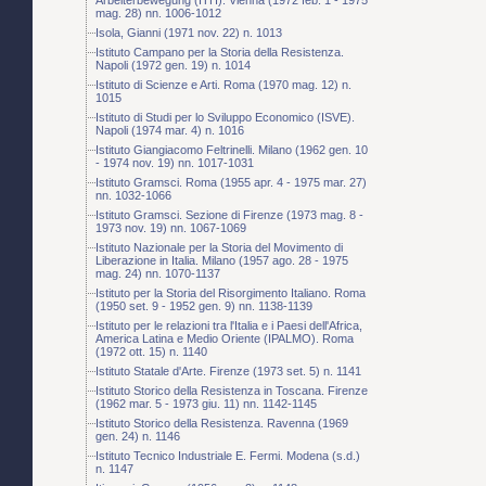
mag. 28) nn. 1006-1012
Isola, Gianni (1971 nov. 22) n. 1013
Istituto Campano per la Storia della Resistenza.
Napoli (1972 gen. 19) n. 1014
Istituto di Scienze e Arti. Roma (1970 mag. 12) n.
1015
Istituto di Studi per lo Sviluppo Economico (ISVE).
Napoli (1974 mar. 4) n. 1016
Istituto Giangiacomo Feltrinelli. Milano (1962 gen. 10
- 1974 nov. 19) nn. 1017-1031
Istituto Gramsci. Roma (1955 apr. 4 - 1975 mar. 27)
nn. 1032-1066
Istituto Gramsci. Sezione di Firenze (1973 mag. 8 -
1973 nov. 19) nn. 1067-1069
Istituto Nazionale per la Storia del Movimento di
Liberazione in Italia. Milano (1957 ago. 28 - 1975
mag. 24) nn. 1070-1137
Istituto per la Storia del Risorgimento Italiano. Roma
(1950 set. 9 - 1952 gen. 9) nn. 1138-1139
Istituto per le relazioni tra l'Italia e i Paesi dell'Africa,
America Latina e Medio Oriente (IPALMO). Roma
(1972 ott. 15) n. 1140
Istituto Statale d'Arte. Firenze (1973 set. 5) n. 1141
Istituto Storico della Resistenza in Toscana. Firenze
(1962 mar. 5 - 1973 giu. 11) nn. 1142-1145
Istituto Storico della Resistenza. Ravenna (1969
gen. 24) n. 1146
Istituto Tecnico Industriale E. Fermi. Modena (s.d.)
n. 1147