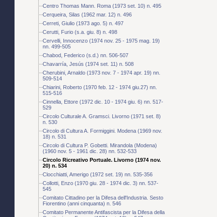
Centro Thomas Mann. Roma (1973 set. 10) n. 495
Cerqueira, Silas (1962 mar. 12) n. 496
Cerreti, Giulio (1973 ago. 5) n. 497
Cerutti, Furio (s.a. giu. 8) n. 498
Cervelli, Innocenzo (1974 nov. 25 - 1975 mag. 19)
nn. 499-505
Chabod, Federico (s.d.) nn. 506-507
Chavarría, Jesús (1974 set. 11) n. 508
Cherubini, Arnaldo (1973 nov. 7 - 1974 apr. 19) nn.
509-514
Chiarini, Roberto (1970 feb. 12 - 1974 giu.27) nn.
515-516
Cinnella, Ettore (1972 dic. 10 - 1974 giu. 6) nn. 517-
529
Circolo Culturale A. Gramsci. Livorno (1971 set. 8)
n. 530
Circolo di Cultura A. Formiggini. Modena (1969 nov.
18) n. 531
Circolo di Cultura P. Gobetti. Mirandola (Modena)
(1960 nov. 5 - 1961 dic. 28) nn. 532-533
Circolo Ricreativo Portuale. Livorno (1974 nov.
20) n. 534
Clocchiatti, Amerigo (1972 set. 19) nn. 535-356
Collotti, Enzo (1970 giu. 28 - 1974 dic. 3) nn. 537-
545
Comitato Cittadino per la Difesa dell'Industria. Sesto
Fiorentino (anni cinquanta) n. 546
Comitato Permanente Antifascista per la Difesa della