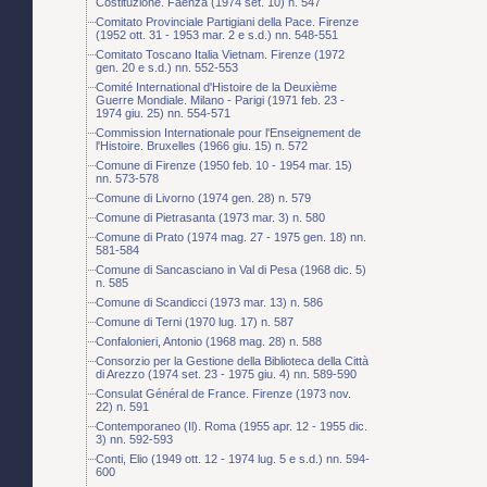
Costituzione. Faenza (1974 set. 10) n. 547
Comitato Provinciale Partigiani della Pace. Firenze
(1952 ott. 31 - 1953 mar. 2 e s.d.) nn. 548-551
Comitato Toscano Italia Vietnam. Firenze (1972
gen. 20 e s.d.) nn. 552-553
Comité International d'Histoire de la Deuxième
Guerre Mondiale. Milano - Parigi (1971 feb. 23 -
1974 giu. 25) nn. 554-571
Commission Internationale pour l'Enseignement de
l'Histoire. Bruxelles (1966 giu. 15) n. 572
Comune di Firenze (1950 feb. 10 - 1954 mar. 15)
nn. 573-578
Comune di Livorno (1974 gen. 28) n. 579
Comune di Pietrasanta (1973 mar. 3) n. 580
Comune di Prato (1974 mag. 27 - 1975 gen. 18) nn.
581-584
Comune di Sancasciano in Val di Pesa (1968 dic. 5)
n. 585
Comune di Scandicci (1973 mar. 13) n. 586
Comune di Terni (1970 lug. 17) n. 587
Confalonieri, Antonio (1968 mag. 28) n. 588
Consorzio per la Gestione della Biblioteca della Città
di Arezzo (1974 set. 23 - 1975 giu. 4) nn. 589-590
Consulat Général de France. Firenze (1973 nov.
22) n. 591
Contemporaneo (Il). Roma (1955 apr. 12 - 1955 dic.
3) nn. 592-593
Conti, Elio (1949 ott. 12 - 1974 lug. 5 e s.d.) nn. 594-
600