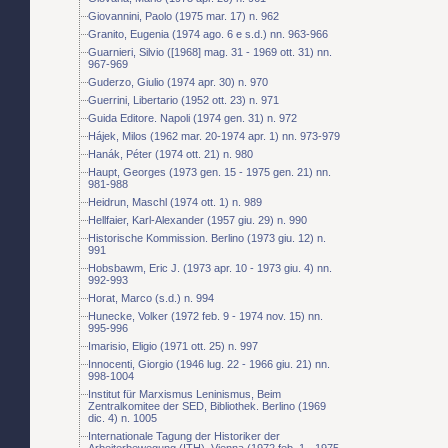
Giovannini, Paolo (1975 mar. 17) n. 962
Granito, Eugenia (1974 ago. 6 e s.d.) nn. 963-966
Guarnieri, Silvio ([1968] mag. 31 - 1969 ott. 31) nn.
967-969
Guderzo, Giulio (1974 apr. 30) n. 970
Guerrini, Libertario (1952 ott. 23) n. 971
Guida Editore. Napoli (1974 gen. 31) n. 972
Hájek, Milos (1962 mar. 20-1974 apr. 1) nn. 973-979
Hanák, Péter (1974 ott. 21) n. 980
Haupt, Georges (1973 gen. 15 - 1975 gen. 21) nn.
981-988
Heidrun, Maschl (1974 ott. 1) n. 989
Hellfaier, Karl-Alexander (1957 giu. 29) n. 990
Historische Kommission. Berlino (1973 giu. 12) n.
991
Hobsbawm, Eric J. (1973 apr. 10 - 1973 giu. 4) nn.
992-993
Horat, Marco (s.d.) n. 994
Hunecke, Volker (1972 feb. 9 - 1974 nov. 15) nn.
995-996
Imarisio, Eligio (1971 ott. 25) n. 997
Innocenti, Giorgio (1946 lug. 22 - 1966 giu. 21) nn.
998-1004
Institut für Marxismus Leninismus, Beim
Zentralkomitee der SED, Bibliothek. Berlino (1969
dic. 4) n. 1005
Internationale Tagung der Historiker der
Arbeiterbewegung (ITH). Vienna (1972 feb. 1 - 1975