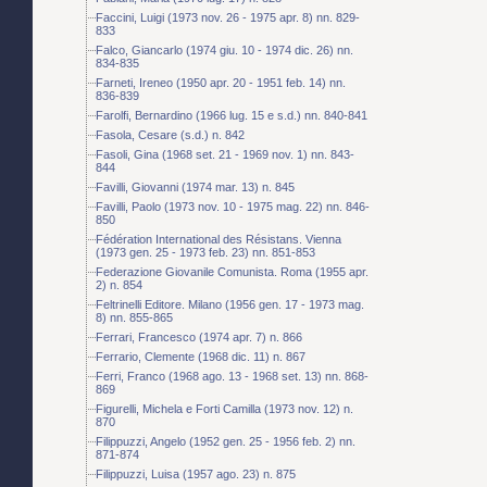
Faccini, Luigi (1973 nov. 26 - 1975 apr. 8) nn. 829-
833
Falco, Giancarlo (1974 giu. 10 - 1974 dic. 26) nn.
834-835
Farneti, Ireneo (1950 apr. 20 - 1951 feb. 14) nn.
836-839
Farolfi, Bernardino (1966 lug. 15 e s.d.) nn. 840-841
Fasola, Cesare (s.d.) n. 842
Fasoli, Gina (1968 set. 21 - 1969 nov. 1) nn. 843-
844
Favilli, Giovanni (1974 mar. 13) n. 845
Favilli, Paolo (1973 nov. 10 - 1975 mag. 22) nn. 846-
850
Fédération International des Résistans. Vienna
(1973 gen. 25 - 1973 feb. 23) nn. 851-853
Federazione Giovanile Comunista. Roma (1955 apr.
2) n. 854
Feltrinelli Editore. Milano (1956 gen. 17 - 1973 mag.
8) nn. 855-865
Ferrari, Francesco (1974 apr. 7) n. 866
Ferrario, Clemente (1968 dic. 11) n. 867
Ferri, Franco (1968 ago. 13 - 1968 set. 13) nn. 868-
869
Figurelli, Michela e Forti Camilla (1973 nov. 12) n.
870
Filippuzzi, Angelo (1952 gen. 25 - 1956 feb. 2) nn.
871-874
Filippuzzi, Luisa (1957 ago. 23) n. 875