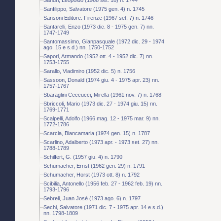
Sanfilippo, Salvatore (1975 gen. 4) n. 1745
Sansoni Editore. Firenze (1967 set. 7) n. 1746
Santarelli, Enzo (1973 dic. 8 - 1975 gen. 7) nn.
1747-1749
Santomassimo, Gianpasquale (1972 dic. 29 - 1974
ago. 15 e s.d.) nn. 1750-1752
Sapori, Armando (1952 ott. 4 - 1952 dic. 7) nn.
1753-1755
Sarallo, Vladimiro (1952 dic. 5) n. 1756
Sassoon, Donald (1974 giu. 4 - 1975 apr. 23) nn.
1757-1767
Sbaraglini Ceccucci, Mirella (1961 nov. 7) n. 1768
Sbriccoli, Mario (1973 dic. 27 - 1974 giu. 15) nn.
1769-1771
Scalpelli, Adolfo (1966 mag. 12 - 1975 mar. 9) nn.
1772-1786
Scarcia, Biancamaria (1974 gen. 15) n. 1787
Scarlino, Adalberto (1973 apr. - 1973 set. 27) nn.
1788-1789
Schilfert, G. (1957 giu. 4) n. 1790
Schumacher, Ernst (1962 gen. 29) n. 1791
Schumacher, Horst (1973 ott. 8) n. 1792
Scibilia, Antonello (1956 feb. 27 - 1962 feb. 19) nn.
1793-1796
Sebreli, Juan José (1973 ago. 6) n. 1797
Sechi, Salvatore (1971 dic. 7 - 1975 apr. 14 e s.d.)
nn. 1798-1809