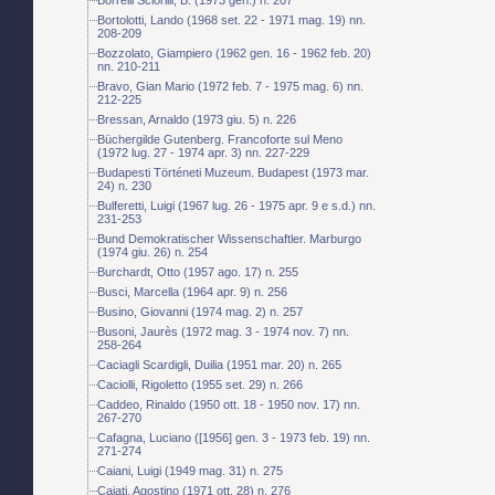
Bortolotti, Lando (1968 set. 22 - 1971 mag. 19) nn.
208-209
Bozzolato, Giampiero (1962 gen. 16 - 1962 feb. 20)
nn. 210-211
Bravo, Gian Mario (1972 feb. 7 - 1975 mag. 6) nn.
212-225
Bressan, Arnaldo (1973 giu. 5) n. 226
Büchergilde Gutenberg. Francoforte sul Meno
(1972 lug. 27 - 1974 apr. 3) nn. 227-229
Budapesti Történeti Muzeum. Budapest (1973 mar.
24) n. 230
Bulferetti, Luigi (1967 lug. 26 - 1975 apr. 9 e s.d.) nn.
231-253
Bund Demokratischer Wissenschaftler. Marburgo
(1974 giu. 26) n. 254
Burchardt, Otto (1957 ago. 17) n. 255
Busci, Marcella (1964 apr. 9) n. 256
Busino, Giovanni (1974 mag. 2) n. 257
Busoni, Jaurès (1972 mag. 3 - 1974 nov. 7) nn.
258-264
Caciagli Scardigli, Duilia (1951 mar. 20) n. 265
Caciolli, Rigoletto (1955 set. 29) n. 266
Caddeo, Rinaldo (1950 ott. 18 - 1950 nov. 17) nn.
267-270
Cafagna, Luciano ([1956] gen. 3 - 1973 feb. 19) nn.
271-274
Caiani, Luigi (1949 mag. 31) n. 275
Cajati, Agostino (1971 ott. 28) n. 276