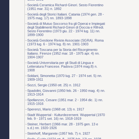
Società Ceramica Richard-Ginori. Sesto Fiorentino
(1951 mar. 31) n. 1892
Società degli Storici Italiani. Catania (1974 gen. 28 -
1975 mag. 17) nn. 1893-1898
Società di Mutuo Soccorso fra gli Operai e Impiegati
degli Stabilimenti Richard-Ginori di Doccia e Rifredi.
Sesto Fiorentino (1973 giu. 22 - 1974 lug. 11) nn.
1899-1900
Società Gestione Riviste Associate (SGRA). Roma
(1973 lug. 6 - 1974 lug. 8) nn. 1901-1903
Società Toscana per la Storia del Risorgimento
Italiano. Firenze (1952 mar. 18 - 1975 apr. 4) nn.
1904-1907
Società Universitaria per gli Studi di Lingua e
Letteratura Francese. Padova (1974 mag.8) n.
1908
Soldani, Simonetta (1970 lug. 27 - 1974 set. 5) nn.
1909-1911
Sozzi, Sergio (1950 ott. 25) n. 1912
Spadolini, Giovanni (1950 feb. 26 - 1950 mag. 4) nn.
1913-1914
Spellanzon, Cesare (1951 mar. 2 - 1954 dic. 1) nn.
1915-1916
Sperenzi, Mario (1968 ott. 13) n. 1917
Stadt Wuppertal - Kulturdezernent. Wuppertal (1970
feb. 9 - 1971 set. 16) nn. 1918-1919
Steiner, Herbert (1966 mar. 28 - 1975 gen. 13 e
s.d.) nn. 1920-1926
Steinhoff, Margarete (1957 feb. 7) n. 1927
Stella, Guido (1974 ott. 8 - 1975 feb. 12) nn. 1928-