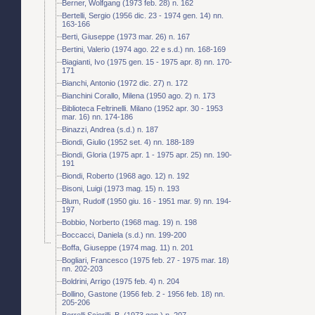
Berner, Wolfgang (1973 feb. 28) n. 162
Bertelli, Sergio (1956 dic. 23 - 1974 gen. 14) nn.
163-166
Berti, Giuseppe (1973 mar. 26) n. 167
Bertini, Valerio (1974 ago. 22 e s.d.) nn. 168-169
Biagianti, Ivo (1975 gen. 15 - 1975 apr. 8) nn. 170-
171
Bianchi, Antonio (1972 dic. 27) n. 172
Bianchini Corallo, Milena (1950 ago. 2) n. 173
Biblioteca Feltrinelli. Milano (1952 apr. 30 - 1953
mar. 16) nn. 174-186
Binazzi, Andrea (s.d.) n. 187
Biondi, Giulio (1952 set. 4) nn. 188-189
Biondi, Gloria (1975 apr. 1 - 1975 apr. 25) nn. 190-
191
Biondi, Roberto (1968 ago. 12) n. 192
Bisoni, Luigi (1973 mag. 15) n. 193
Blum, Rudolf (1950 giu. 16 - 1951 mar. 9) nn. 194-
197
Bobbio, Norberto (1968 mag. 19) n. 198
Boccacci, Daniela (s.d.) nn. 199-200
Boffa, Giuseppe (1974 mag. 11) n. 201
Bogliari, Francesco (1975 feb. 27 - 1975 mar. 18)
nn. 202-203
Boldrini, Arrigo (1975 feb. 4) n. 204
Bollino, Gastone (1956 feb. 2 - 1956 feb. 18) nn.
205-206
Borrelli Sciorilli, B. (1973 gen.) n. 207