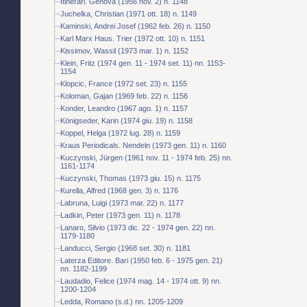
Itinerari. Genova (1956 nov. 2) n. 1148
Juchelka, Christian (1971 ott. 18) n. 1149
Kaminski, Andrei Josef (1962 feb. 26) n. 1150
Karl Marx Haus. Trier (1972 ott. 10) n. 1151
Kissimov, Wassil (1973 mar. 1) n. 1152
Klein, Fritz (1974 gen. 11 - 1974 set. 11) nn. 1153-
1154
Klopcic, France (1972 set. 23) n. 1155
Koloman, Gajan (1969 feb. 22) n. 1156
Konder, Leandro (1967 ago. 1) n. 1157
Königseder, Karin (1974 giu. 19) n. 1158
Koppel, Helga (1972 lug. 28) n. 1159
Kraus Periodicals. Nendeln (1973 gen. 11) n. 1160
Kuczynski, Jürgen (1961 nov. 11 - 1974 feb. 25) nn.
1161-1174
Kuczynski, Thomas (1973 giu. 15) n. 1175
Kurella, Alfred (1968 gen. 3) n. 1176
Labruna, Luigi (1973 mar. 22) n. 1177
Ladkin, Peter (1973 gen. 11) n. 1178
Lanaro, Silvio (1973 dic. 22 - 1974 gen. 22) nn.
1179-1180
Landucci, Sergio (1968 set. 30) n. 1181
Laterza Editore. Bari (1950 feb. 6 - 1975 gen. 21)
nn. 1182-1199
Laudadio, Felice (1974 mag. 14 - 1974 ott. 9) nn.
1200-1204
Ledda, Romano (s.d.) nn. 1205-1209