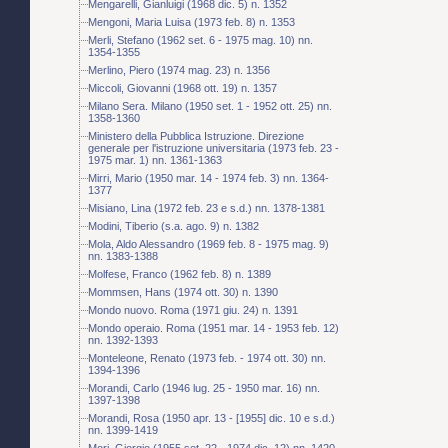
Mengarelli, Gianluigi (1968 dic. 5) n. 1352
Mengoni, Maria Luisa (1973 feb. 8) n. 1353
Merli, Stefano (1962 set. 6 - 1975 mag. 10) nn.
1354-1355
Merlino, Piero (1974 mag. 23) n. 1356
Miccoli, Giovanni (1968 ott. 19) n. 1357
Milano Sera. Milano (1950 set. 1 - 1952 ott. 25) nn.
1358-1360
Ministero della Pubblica Istruzione. Direzione
generale per l'istruzione universitaria (1973 feb. 23 -
1975 mar. 1) nn. 1361-1363
Mirri, Mario (1950 mar. 14 - 1974 feb. 3) nn. 1364-
1377
Misiano, Lina (1972 feb. 23 e s.d.) nn. 1378-1381
Modini, Tiberio (s.a. ago. 9) n. 1382
Mola, Aldo Alessandro (1969 feb. 8 - 1975 mag. 9)
nn. 1383-1388
Molfese, Franco (1962 feb. 8) n. 1389
Mommsen, Hans (1974 ott. 30) n. 1390
Mondo nuovo. Roma (1971 giu. 24) n. 1391
Mondo operaio. Roma (1951 mar. 14 - 1953 feb. 12)
nn. 1392-1393
Monteleone, Renato (1973 feb. - 1974 ott. 30) nn.
1394-1396
Morandi, Carlo (1946 lug. 25 - 1950 mar. 16) nn.
1397-1398
Morandi, Rosa (1950 apr. 13 - [1955] dic. 10 e s.d.)
nn. 1399-1419
Mori, Giorgio (1955 set. 22 - 1974 dic. 12) nn. 1420-