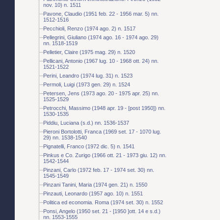
nov. 10) n. 1511
Pavone, Claudio (1951 feb. 22 - 1956 mar. 5) nn.
1512-1516
Pecchioli, Renzo (1974 ago. 2) n. 1517
Pellegrini, Giuliano (1974 ago. 16 - 1974 ago. 29)
nn. 1518-1519
Pelletier, Claire (1975 mag. 29) n. 1520
Pellicani, Antonio (1967 lug. 10 - 1968 ott. 24) nn.
1521-1522
Perini, Leandro (1974 lug. 31) n. 1523
Permoli, Luigi (1973 gen. 29) n. 1524
Petersen, Jens (1973 ago. 20 - 1975 apr. 25) nn.
1525-1529
Petrocchi, Massimo (1948 apr. 19 - [post 1950]) nn.
1530-1535
Piddiu, Luciana (s.d.) nn. 1536-1537
Pieroni Bortolotti, Franca (1969 set. 17 - 1070 lug.
29) nn. 1538-1540
Pignatelli, Franco (1972 dic. 5) n. 1541
Pinkus e Co. Zurigo (1966 ott. 21 - 1973 giu. 12) nn.
1542-1544
Pinzani, Carlo (1972 feb. 17 - 1974 set. 30) nn.
1545-1549
Pinzani Tanini, Maria (1974 gen. 21) n. 1550
Pinzauti, Leonardo (1957 ago. 10) n. 1551
Politica ed economia. Roma (1974 set. 30) n. 1552
Ponsi, Angelo (1950 set. 21 - [1950 ]ott. 14 e s.d.)
nn. 1553-1555