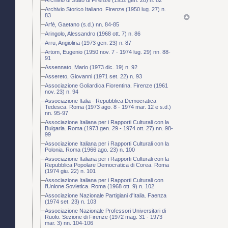
Archivio Storico Italiano. Firenze (1950 lug. 27) n.
83
Arfè, Gaetano (s.d.) nn. 84-85
Aringolo, Alessandro (1968 ott. 7) n. 86
Arru, Angiolina (1973 gen. 23) n. 87
Artom, Eugenio (1950 nov. 7 - 1974 lug. 29) nn. 88-
91
Assennato, Mario (1973 dic. 19) n. 92
Assereto, Giovanni (1971 set. 22) n. 93
Associazione Goliardica Fiorentina. Firenze (1961
nov. 23) n. 94
Associazione Italia - Repubblica Democratica
Tedesca. Roma (1973 ago. 8 - 1974 mar. 12 e s.d.)
nn. 95-97
Associazione Italiana per i Rapporti Culturali con la
Bulgaria. Roma (1973 gen. 29 - 1974 ott. 27) nn. 98-
99
Associazione Italiana per i Rapporti Culturali con la
Polonia. Roma (1966 ago. 23) n. 100
Associazione Italiana per i Rapporti Culturali con la
Repubblica Popolare Democratica di Corea. Roma
(1974 giu. 22) n. 101
Associazione Italiana per i Rapporti Culturali con
l'Unione Sovietica. Roma (1968 ott. 9) n. 102
Associazione Nazionale Partigiani d'Italia. Faenza
(1974 set. 23) n. 103
Associazione Nazionale Professori Universitari di
Ruolo. Sezione di Firenze (1972 mag. 31 - 1973
mar. 3) nn. 104-106