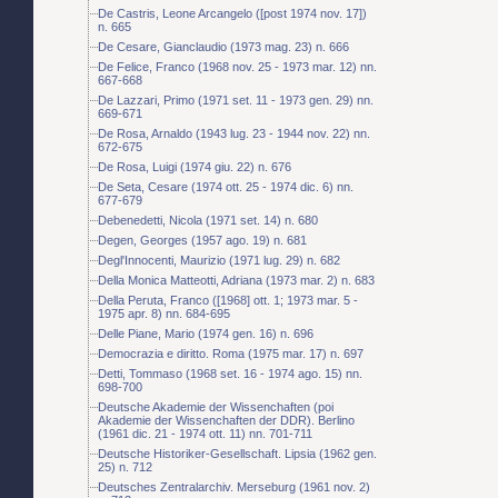
De Castris, Leone Arcangelo ([post 1974 nov. 17])
n. 665
De Cesare, Gianclaudio (1973 mag. 23) n. 666
De Felice, Franco (1968 nov. 25 - 1973 mar. 12) nn.
667-668
De Lazzari, Primo (1971 set. 11 - 1973 gen. 29) nn.
669-671
De Rosa, Arnaldo (1943 lug. 23 - 1944 nov. 22) nn.
672-675
De Rosa, Luigi (1974 giu. 22) n. 676
De Seta, Cesare (1974 ott. 25 - 1974 dic. 6) nn.
677-679
Debenedetti, Nicola (1971 set. 14) n. 680
Degen, Georges (1957 ago. 19) n. 681
Degl'Innocenti, Maurizio (1971 lug. 29) n. 682
Della Monica Matteotti, Adriana (1973 mar. 2) n. 683
Della Peruta, Franco ([1968] ott. 1; 1973 mar. 5 -
1975 apr. 8) nn. 684-695
Delle Piane, Mario (1974 gen. 16) n. 696
Democrazia e diritto. Roma (1975 mar. 17) n. 697
Detti, Tommaso (1968 set. 16 - 1974 ago. 15) nn.
698-700
Deutsche Akademie der Wissenchaften (poi
Akademie der Wissenchaften der DDR). Berlino
(1961 dic. 21 - 1974 ott. 11) nn. 701-711
Deutsche Historiker-Gesellschaft. Lipsia (1962 gen.
25) n. 712
Deutsches Zentralarchiv. Merseburg (1961 nov. 2)