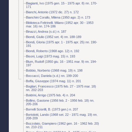
Biagianti, Ivo (1975 gen. 15 - 1975 apr. 8) nn. 170-
171
Bianchi, Antonio (1972 dic. 27) n. 172
Bianchini Corallo, Milena (1950 ago. 2) n. 173
Biblioteca Feltrinelli. Milano (1952 apr. 30 - 1953
mar. 16) nn. 174-186
Binazzi, Andrea (s.d.) n. 187
Biondi, Giulio (1952 set. 4) nn. 188-189
Biondi, Gloria (1975 apr. 1 - 1975 apr. 25) nn. 190-
191
Biondi, Roberto (1968 ago. 12) n. 192
Bisoni, Luigi (1973 mag. 15) n. 193
Blum, Rudolf (1950 giu. 16 - 1951 mar. 9) nn. 194-
197
Bobbio, Norberto (1968 mag. 19) n. 198
Boccacci, Daniela (s.d.) nn. 199-200
Boffa, Giuseppe (1974 mag. 11) n. 201
Bogliari, Francesco (1975 feb. 27 - 1975 mar. 18)
nn. 202-203
Boldrini, Arrigo (1975 feb. 4) n. 204
Bollino, Gastone (1956 feb. 2 - 1956 feb. 18) nn.
205-206
Borrelli Sciorilli, B. (1973 gen.) n. 207
Bortolotti, Lando (1968 set. 22 - 1971 mag. 19) nn.
208-209
Bozzolato, Giampiero (1962 gen. 16 - 1962 feb. 20)
nn. 210-211