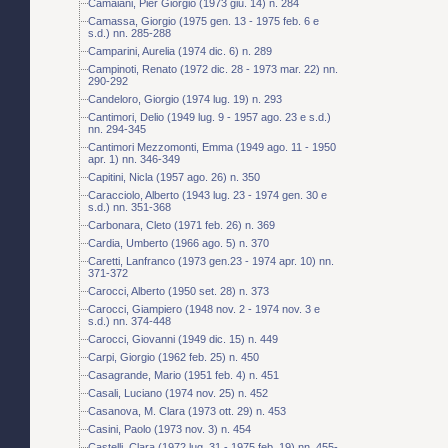
Camaiani, Pier Giorgio (1973 giu. 14) n. 284
Camassa, Giorgio (1975 gen. 13 - 1975 feb. 6 e
s.d.) nn. 285-288
Camparini, Aurelia (1974 dic. 6) n. 289
Campinoti, Renato (1972 dic. 28 - 1973 mar. 22) nn.
290-292
Candeloro, Giorgio (1974 lug. 19) n. 293
Cantimori, Delio (1949 lug. 9 - 1957 ago. 23 e s.d.)
nn. 294-345
Cantimori Mezzomonti, Emma (1949 ago. 11 - 1950
apr. 1) nn. 346-349
Capitini, Nicla (1957 ago. 26) n. 350
Caracciolo, Alberto (1943 lug. 23 - 1974 gen. 30 e
s.d.) nn. 351-368
Carbonara, Cleto (1971 feb. 26) n. 369
Cardia, Umberto (1966 ago. 5) n. 370
Caretti, Lanfranco (1973 gen.23 - 1974 apr. 10) nn.
371-372
Carocci, Alberto (1950 set. 28) n. 373
Carocci, Giampiero (1948 nov. 2 - 1974 nov. 3 e
s.d.) nn. 374-448
Carocci, Giovanni (1949 dic. 15) n. 449
Carpi, Giorgio (1962 feb. 25) n. 450
Casagrande, Mario (1951 feb. 4) n. 451
Casali, Luciano (1974 nov. 25) n. 452
Casanova, M. Clara (1973 ott. 29) n. 453
Casini, Paolo (1973 nov. 3) n. 454
Castelli, Clara (1972 lug. 31 - 1975 feb. 19) nn. 455-