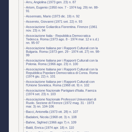
Arru, Angiolina (1973 gen. 23) n. 87
Artom, Eugenio (1950 nov. 7 - 1974 lug. 29) nn. 88-
91
Assennato, Mario (1973 dic. 19) n. 92
Assereto, Giovanni (1971 set. 22) n. 93
Associazione Goliardica Fiorentina. Firenze (1961
nov. 23) n. 94
Associazione Italia - Repubblica Democratica
Tedesca. Roma (1973 ago. 8 - 1974 mar. 12 e s.d.)
nn. 95-97
Associazione Italiana per i Rapporti Culturali con la
Bulgaria. Roma (1973 gen. 29 - 1974 ott. 27) nn. 98-
99
Associazione Italiana per i Rapporti Culturali con la
Polonia. Roma (1966 ago. 23) n. 100
Associazione Italiana per i Rapporti Culturali con la
Repubblica Popolare Democratica di Corea. Roma
(1974 giu. 22) n. 101
Associazione Italiana per i Rapporti Culturali con
l'Unione Sovietica. Roma (1968 ott. 9) n. 102
Associazione Nazionale Partigiani d'Italia. Faenza
(1974 set. 23) n. 103
Associazione Nazionale Professori Universitari di
Ruolo. Sezione di Firenze (1972 mag. 31 - 1973
mar. 3) nn. 104-106
Bacci, Antonella (1973 ott. 28) n. 107
Badaloni, Nicola (1968 ott. 3) n. 108
Bahne, Sigfried (1966 ago 7) n. 109
Baldi, Enrica (1974 apr. 18) n. 110