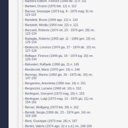
Barbera Editore. Firenze (1949 dic. 2) n. 111
Barbieri, Orazio (1975 feb. 12) n. 112
Barone, Giuseppe (1973 lug. 8 - 1975 mag. 6) nn.
113-119
Bartoletti, Bruno (1949 ago. 12) n. 120
Bartolotti, Mirella (1954 mar. 22) n. 121
Barzanti, Roberto (1974 ott. 23 - 1975 gen. 29) nn.
122-124
Battaglia, Roberto (1955 apr. 11 - 1959 gen. 19) nn.
125-126
Bedeschi, Lorenzo (1974 giu. 27 - 1974 dic. 10) nn.
127-128
Belfagor. Firenze (1949 giu. 18 - 1974 lug. 20) nn.
129-144
Belvederi, Raffaele (1950 giu. 2) n. 145
Bendiscioli, Mario (1970 gen. 19) n. 146
Berengo, Marino (1950 giu. 30 - 1973 dic. 20) nn.
147-150
Bergamino, Antonietta (1956 mar. 16) n. 151
Bergonzini, Luciano (1968 ott. 10) n. 152
Berlinguer, Giovanni (1973 mag. 19) n. 153
Berlinguer, Luigi (1973 mag. 13 - 1975 giu. 21) nn.
154-161
Berner, Wolfgang (1973 feb. 28) n. 162
Bertelli, Sergio (1956 dic. 23 - 1974 gen. 14) nn.
163-166
Berti, Giuseppe (1973 mar. 26) n. 167
Bertini, Valerio (1974 ago. 22 e s.d.) nn. 168-169