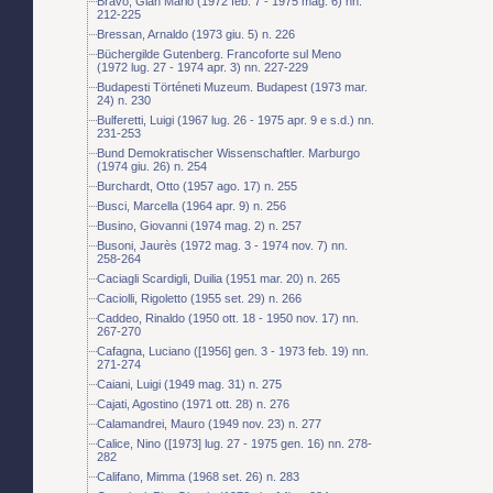
Bravo, Gian Mario (1972 feb. 7 - 1975 mag. 6) nn.
212-225
Bressan, Arnaldo (1973 giu. 5) n. 226
Büchergilde Gutenberg. Francoforte sul Meno
(1972 lug. 27 - 1974 apr. 3) nn. 227-229
Budapesti Történeti Muzeum. Budapest (1973 mar.
24) n. 230
Bulferetti, Luigi (1967 lug. 26 - 1975 apr. 9 e s.d.) nn.
231-253
Bund Demokratischer Wissenschaftler. Marburgo
(1974 giu. 26) n. 254
Burchardt, Otto (1957 ago. 17) n. 255
Busci, Marcella (1964 apr. 9) n. 256
Busino, Giovanni (1974 mag. 2) n. 257
Busoni, Jaurès (1972 mag. 3 - 1974 nov. 7) nn.
258-264
Caciagli Scardigli, Duilia (1951 mar. 20) n. 265
Caciolli, Rigoletto (1955 set. 29) n. 266
Caddeo, Rinaldo (1950 ott. 18 - 1950 nov. 17) nn.
267-270
Cafagna, Luciano ([1956] gen. 3 - 1973 feb. 19) nn.
271-274
Caiani, Luigi (1949 mag. 31) n. 275
Cajati, Agostino (1971 ott. 28) n. 276
Calamandrei, Mauro (1949 nov. 23) n. 277
Calice, Nino ([1973] lug. 27 - 1975 gen. 16) nn. 278-
282
Califano, Mimma (1968 set. 26) n. 283