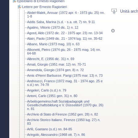
Epistolario di Ernesto Ragionieri
Lettere per Ernesto Ragionieri
Unità arch
Abdel-Malek, Anouar (1972 apr. 4 - 1973 giu. 25) nn.
1-8
Addis Saba, Marina (s.d. - s.a. ott. 7) nn. 9-11
Agatino, Vittorio (1973 dic. 1) n. 12
Agosti, Aldo (1972 dic. 22 - 1975 apr. 23) nn. 13-34
Alatri, Paolo (1949 dic. 21 - 1974 lug. 11) nn. 35-62
Albano, Mario (1973 mag. 10) n. 63
Albonetti, Pietro (1974 giu. 26 - 1975 mag. 14) nn.
64-68
Albrecht, E. (1956 dic. 31) n. 69
Amati, Giorgio (1951 mar. 12) nn. 70-71
Amendola, Giorgio (1974 gen. 8) n. 72
Amis d'Henri Barbusse. Parigi (1975 mar. 13) n. 73
Andreucci, Franco (1972 mag. 31 - 1974 ago. 25 e
s.d.) nn. 74-78
Angeleri, Carlo (s.d.) n. 79
Antoni, Carlo (1951 gen. 31) n. 80
Arbeitsgemeinschaft Sozialpadagogik und
Gesellschaftsbildung e V. Düsseldorf (1970 giu. 26)
n. 81
Archivio di Stato di Firenze (1952 gen. 28) n. 82
Archivio Storico Italiano. Firenze (1950 lug. 27) n.
83
Arfè, Gaetano (s.d.) nn. 84-85
Aringolo, Alessandro (1968 ott. 7) n. 86