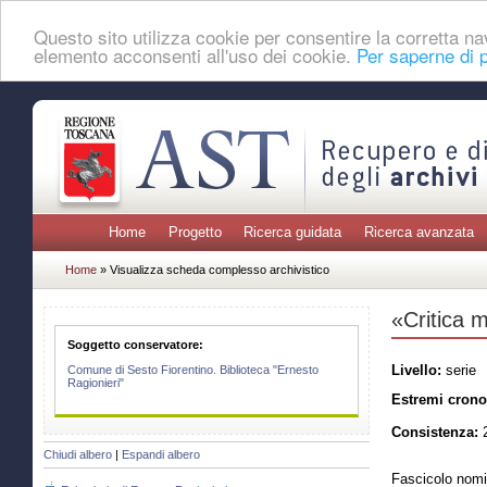
Questo sito utilizza cookie per consentire la corretta 
elemento acconsenti all'uso dei cookie.
Per saperne di p
Home
Progetto
Ricerca guidata
Ricerca avanzata
Home
» Visualizza scheda complesso archivistico
«Critica 
Soggetto conservatore:
Livello:
serie
Comune di Sesto Fiorentino. Biblioteca "Ernesto
Ragionieri"
Estremi crono
Consistenza:
2
Chiudi albero
|
Espandi albero
Fascicolo nomi