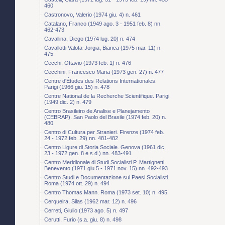
460
Castronovo, Valerio (1974 giu. 4) n. 461
Catalano, Franco (1949 ago. 3 - 1951 feb. 8) nn.
462-473
Cavallina, Diego (1974 lug. 20) n. 474
Cavallotti Valota-Jorgia, Bianca (1975 mar. 11) n.
475
Cecchi, Ottavio (1973 feb. 1) n. 476
Cecchini, Francesco Maria (1973 gen. 27) n. 477
Centre d'Études des Relations Internationales.
Parigi (1966 giu. 15) n. 478
Centre National de la Recherche Scientifique. Parigi
(1949 dic. 2) n. 479
Centro Brasileiro de Analise e Planejamento
(CEBRAP). San Paolo del Brasile (1974 feb. 20) n.
480
Centro di Cultura per Stranieri. Firenze (1974 feb.
24 - 1972 feb. 29) nn. 481-482
Centro Ligure di Storia Sociale. Genova (1961 dic.
23 - 1972 gen. 8 e s.d.) nn. 483-491
Centro Meridionale di Studi Socialisti P. Martignetti.
Benevento (1971 giu.5 - 1971 nov. 15) nn. 492-493
Centro Studi e Documentazione sui Paesi Socialisti.
Roma (1974 ott. 29) n. 494
Centro Thomas Mann. Roma (1973 set. 10) n. 495
Cerqueira, Silas (1962 mar. 12) n. 496
Cerreti, Giulio (1973 ago. 5) n. 497
Cerutti, Furio (s.a. giu. 8) n. 498