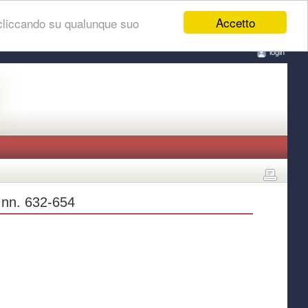
Accetto
 cliccando su qualunque suo
login
) nn. 632-654