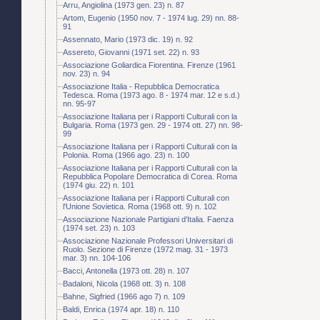
Arru, Angiolina (1973 gen. 23) n. 87
Artom, Eugenio (1950 nov. 7 - 1974 lug. 29) nn. 88-
91
Assennato, Mario (1973 dic. 19) n. 92
Assereto, Giovanni (1971 set. 22) n. 93
Associazione Goliardica Fiorentina. Firenze (1961
nov. 23) n. 94
Associazione Italia - Repubblica Democratica
Tedesca. Roma (1973 ago. 8 - 1974 mar. 12 e s.d.)
nn. 95-97
Associazione Italiana per i Rapporti Culturali con la
Bulgaria. Roma (1973 gen. 29 - 1974 ott. 27) nn. 98-
99
Associazione Italiana per i Rapporti Culturali con la
Polonia. Roma (1966 ago. 23) n. 100
Associazione Italiana per i Rapporti Culturali con la
Repubblica Popolare Democratica di Corea. Roma
(1974 giu. 22) n. 101
Associazione Italiana per i Rapporti Culturali con
l'Unione Sovietica. Roma (1968 ott. 9) n. 102
Associazione Nazionale Partigiani d'Italia. Faenza
(1974 set. 23) n. 103
Associazione Nazionale Professori Universitari di
Ruolo. Sezione di Firenze (1972 mag. 31 - 1973
mar. 3) nn. 104-106
Bacci, Antonella (1973 ott. 28) n. 107
Badaloni, Nicola (1968 ott. 3) n. 108
Bahne, Sigfried (1966 ago 7) n. 109
Baldi, Enrica (1974 apr. 18) n. 110