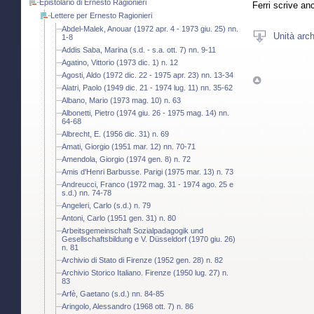
Epistolario di Ernesto Ragionieri
Ferri scrive an
Lettere per Ernesto Ragionieri
Abdel-Malek, Anouar (1972 apr. 4 - 1973 giu. 25) nn.
Unità arch
1-8
Addis Saba, Marina (s.d. - s.a. ott. 7) nn. 9-11
Agatino, Vittorio (1973 dic. 1) n. 12
Agosti, Aldo (1972 dic. 22 - 1975 apr. 23) nn. 13-34
Alatri, Paolo (1949 dic. 21 - 1974 lug. 11) nn. 35-62
Albano, Mario (1973 mag. 10) n. 63
Albonetti, Pietro (1974 giu. 26 - 1975 mag. 14) nn.
64-68
Albrecht, E. (1956 dic. 31) n. 69
Amati, Giorgio (1951 mar. 12) nn. 70-71
Amendola, Giorgio (1974 gen. 8) n. 72
Amis d'Henri Barbusse. Parigi (1975 mar. 13) n. 73
Andreucci, Franco (1972 mag. 31 - 1974 ago. 25 e
s.d.) nn. 74-78
Angeleri, Carlo (s.d.) n. 79
Antoni, Carlo (1951 gen. 31) n. 80
Arbeitsgemeinschaft Sozialpadagogik und
Gesellschaftsbildung e V. Düsseldorf (1970 giu. 26)
n. 81
Archivio di Stato di Firenze (1952 gen. 28) n. 82
Archivio Storico Italiano. Firenze (1950 lug. 27) n.
83
Arfè, Gaetano (s.d.) nn. 84-85
Aringolo, Alessandro (1968 ott. 7) n. 86