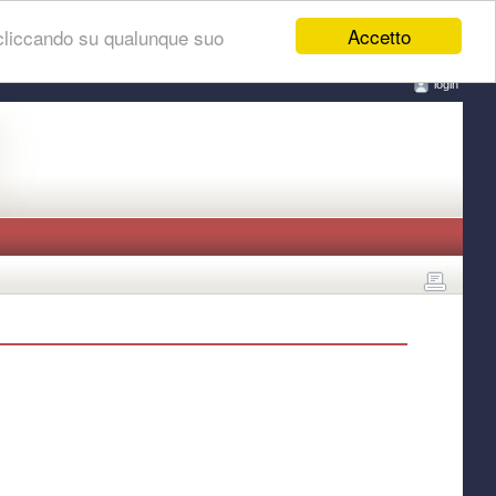
Accetto
 cliccando su qualunque suo
login