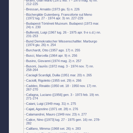
Bravo, Gian Mario (1972 feb. 7 - 1975 mag. 6) nn.
212-225
Bressan, Arnaldo (1973 giu. 5) n. 226
Büchergilde Gutenberg. Francoforte sul Meno
(1972 lug. 27 - 1974 apr. 3) nn. 227-229
Budapesti Történeti Muzeum. Budapest (1973 mar.
24) n. 230
Bulferetti, Luigi (1967 lug. 26 - 1975 apr. 9 e s.d.) nn.
231-253
Bund Demokratischer Wissenschaftler. Marburgo
(1974 giu. 26) n. 254
Burchardt, Otto (1957 ago. 17) n. 255
Busci, Marcella (1964 apr. 9) n. 256
Busino, Giovanni (1974 mag. 2) n. 257
Busoni, Jaurès (1972 mag. 3 - 1974 nov. 7) nn.
258-264
Caciagli Scardigli, Duilia (1951 mar. 20) n. 265
Caciolli, Rigoletto (1955 set. 29) n. 266
Caddeo, Rinaldo (1950 ott. 18 - 1950 nov. 17) nn.
267-270
Cafagna, Luciano ([1956] gen. 3 - 1973 feb. 19) nn.
271-274
Caiani, Luigi (1949 mag. 31) n. 275
Cajati, Agostino (1971 ott. 28) n. 276
Calamandrei, Mauro (1949 nov. 23) n. 277
Calice, Nino ([1973] lug. 27 - 1975 gen. 16) nn. 278-
282
Califano, Mimma (1968 set. 26) n. 283