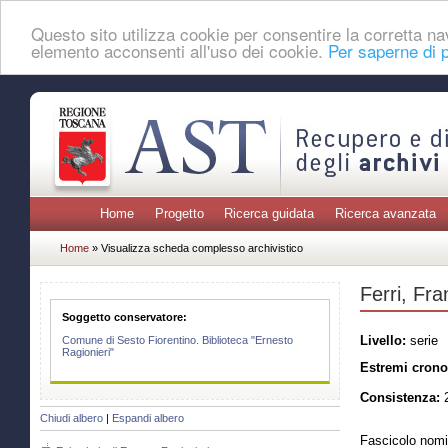
Questo sito utilizza cookie per consentire la corretta 
elemento acconsenti all'uso dei cookie.
Per saperne di p
Home
Progetto
Ricerca guidata
Ricerca avanzata
Home
» Visualizza scheda complesso archivistico
Ferri, Fr
Soggetto conservatore:
Livello:
serie
Comune di Sesto Fiorentino. Biblioteca "Ernesto
Ragionieri"
Estremi crono
Consistenza:
2
Chiudi albero
|
Espandi albero
Fascicolo nomi