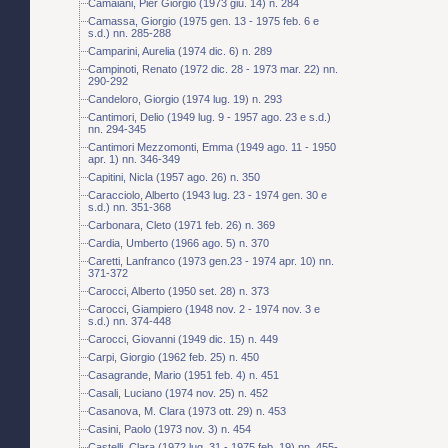
Camaiani, Pier Giorgio (1973 giu. 14) n. 284
Camassa, Giorgio (1975 gen. 13 - 1975 feb. 6 e
s.d.) nn. 285-288
Camparini, Aurelia (1974 dic. 6) n. 289
Campinoti, Renato (1972 dic. 28 - 1973 mar. 22) nn.
290-292
Candeloro, Giorgio (1974 lug. 19) n. 293
Cantimori, Delio (1949 lug. 9 - 1957 ago. 23 e s.d.)
nn. 294-345
Cantimori Mezzomonti, Emma (1949 ago. 11 - 1950
apr. 1) nn. 346-349
Capitini, Nicla (1957 ago. 26) n. 350
Caracciolo, Alberto (1943 lug. 23 - 1974 gen. 30 e
s.d.) nn. 351-368
Carbonara, Cleto (1971 feb. 26) n. 369
Cardia, Umberto (1966 ago. 5) n. 370
Caretti, Lanfranco (1973 gen.23 - 1974 apr. 10) nn.
371-372
Carocci, Alberto (1950 set. 28) n. 373
Carocci, Giampiero (1948 nov. 2 - 1974 nov. 3 e
s.d.) nn. 374-448
Carocci, Giovanni (1949 dic. 15) n. 449
Carpi, Giorgio (1962 feb. 25) n. 450
Casagrande, Mario (1951 feb. 4) n. 451
Casali, Luciano (1974 nov. 25) n. 452
Casanova, M. Clara (1973 ott. 29) n. 453
Casini, Paolo (1973 nov. 3) n. 454
Castelli, Clara (1972 lug. 31 - 1975 feb. 19) nn. 455-