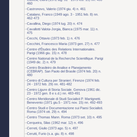
460
Castronovo, Valerio (1974 giu. 4) n. 461
Catalano, Franco (1949 ago. 3 - 1951 feb. 8) nn.
462-473
Cavallina, Diego (1974 lug. 20) n. 474
Cavallotti Valota-Jorgia, Bianca (1975 mar. 11) n.
475
Cecchi, Ottavio (1973 feb. 1) n. 476
Cecchini, Francesco Maria (1973 gen. 27) n. 477
Centre d'Études des Relations Internationales.
Parigi (1966 giu. 15) n. 478
Centre National de la Recherche Scientifique. Parigi
(1949 dic. 2) n. 479
Centro Brasileiro de Analise e Planejamento
(CEBRAP). San Paolo del Brasile (1974 feb. 20) n.
480
Centro di Cultura per Stranieri. Firenze (1974 feb.
24 - 1972 feb. 29) nn. 481-482
Centro Ligure di Storia Sociale. Genova (1961 dic.
23 - 1972 gen. 8 e s.d.) nn. 483-491
Centro Meridionale di Studi Socialisti P. Martignetti.
Benevento (1971 giu.5 - 1971 nov. 15) nn. 492-493
Centro Studi e Documentazione sui Paesi Socialisti.
Roma (1974 ott. 29) n. 494
Centro Thomas Mann. Roma (1973 set. 10) n. 495
Cerqueira, Silas (1962 mar. 12) n. 496
Cerreti, Giulio (1973 ago. 5) n. 497
Cerutti, Furio (s.a. giu. 8) n. 498