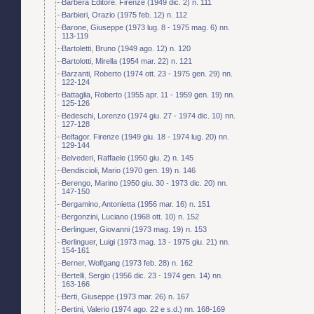
Barbera Editore. Firenze (1949 dic. 2) n. 111
Barbieri, Orazio (1975 feb. 12) n. 112
Barone, Giuseppe (1973 lug. 8 - 1975 mag. 6) nn.
113-119
Bartoletti, Bruno (1949 ago. 12) n. 120
Bartolotti, Mirella (1954 mar. 22) n. 121
Barzanti, Roberto (1974 ott. 23 - 1975 gen. 29) nn.
122-124
Battaglia, Roberto (1955 apr. 11 - 1959 gen. 19) nn.
125-126
Bedeschi, Lorenzo (1974 giu. 27 - 1974 dic. 10) nn.
127-128
Belfagor. Firenze (1949 giu. 18 - 1974 lug. 20) nn.
129-144
Belvederi, Raffaele (1950 giu. 2) n. 145
Bendiscioli, Mario (1970 gen. 19) n. 146
Berengo, Marino (1950 giu. 30 - 1973 dic. 20) nn.
147-150
Bergamino, Antonietta (1956 mar. 16) n. 151
Bergonzini, Luciano (1968 ott. 10) n. 152
Berlinguer, Giovanni (1973 mag. 19) n. 153
Berlinguer, Luigi (1973 mag. 13 - 1975 giu. 21) nn.
154-161
Berner, Wolfgang (1973 feb. 28) n. 162
Bertelli, Sergio (1956 dic. 23 - 1974 gen. 14) nn.
163-166
Berti, Giuseppe (1973 mar. 26) n. 167
Bertini, Valerio (1974 ago. 22 e s.d.) nn. 168-169