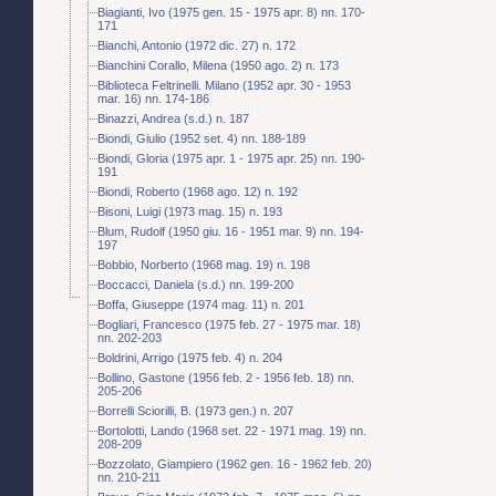
Biagianti, Ivo (1975 gen. 15 - 1975 apr. 8) nn. 170-
171
Bianchi, Antonio (1972 dic. 27) n. 172
Bianchini Corallo, Milena (1950 ago. 2) n. 173
Biblioteca Feltrinelli. Milano (1952 apr. 30 - 1953
mar. 16) nn. 174-186
Binazzi, Andrea (s.d.) n. 187
Biondi, Giulio (1952 set. 4) nn. 188-189
Biondi, Gloria (1975 apr. 1 - 1975 apr. 25) nn. 190-
191
Biondi, Roberto (1968 ago. 12) n. 192
Bisoni, Luigi (1973 mag. 15) n. 193
Blum, Rudolf (1950 giu. 16 - 1951 mar. 9) nn. 194-
197
Bobbio, Norberto (1968 mag. 19) n. 198
Boccacci, Daniela (s.d.) nn. 199-200
Boffa, Giuseppe (1974 mag. 11) n. 201
Bogliari, Francesco (1975 feb. 27 - 1975 mar. 18)
nn. 202-203
Boldrini, Arrigo (1975 feb. 4) n. 204
Bollino, Gastone (1956 feb. 2 - 1956 feb. 18) nn.
205-206
Borrelli Sciorilli, B. (1973 gen.) n. 207
Bortolotti, Lando (1968 set. 22 - 1971 mag. 19) nn.
208-209
Bozzolato, Giampiero (1962 gen. 16 - 1962 feb. 20)
nn. 210-211