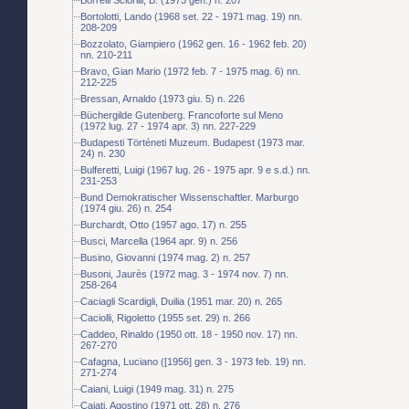
Bortolotti, Lando (1968 set. 22 - 1971 mag. 19) nn.
208-209
Bozzolato, Giampiero (1962 gen. 16 - 1962 feb. 20)
nn. 210-211
Bravo, Gian Mario (1972 feb. 7 - 1975 mag. 6) nn.
212-225
Bressan, Arnaldo (1973 giu. 5) n. 226
Büchergilde Gutenberg. Francoforte sul Meno
(1972 lug. 27 - 1974 apr. 3) nn. 227-229
Budapesti Történeti Muzeum. Budapest (1973 mar.
24) n. 230
Bulferetti, Luigi (1967 lug. 26 - 1975 apr. 9 e s.d.) nn.
231-253
Bund Demokratischer Wissenschaftler. Marburgo
(1974 giu. 26) n. 254
Burchardt, Otto (1957 ago. 17) n. 255
Busci, Marcella (1964 apr. 9) n. 256
Busino, Giovanni (1974 mag. 2) n. 257
Busoni, Jaurès (1972 mag. 3 - 1974 nov. 7) nn.
258-264
Caciagli Scardigli, Duilia (1951 mar. 20) n. 265
Caciolli, Rigoletto (1955 set. 29) n. 266
Caddeo, Rinaldo (1950 ott. 18 - 1950 nov. 17) nn.
267-270
Cafagna, Luciano ([1956] gen. 3 - 1973 feb. 19) nn.
271-274
Caiani, Luigi (1949 mag. 31) n. 275
Cajati, Agostino (1971 ott. 28) n. 276