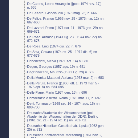
De Castris, Leone Arcangelo ([post 1974 nov. 17])
n. 665
De Cesare, Gianclaudio (1973 mag. 23) n. 666
De Felice, Franco (1968 nov. 25 - 1973 mar. 12) nn.
667-668
De Lazzari, Primo (1971 set. 11 - 1973 gen. 29) nn.
669-671
De Rosa, Arnaldo (1943 lug. 23 - 1944 nov. 22) nn.
672-675
De Rosa, Luigi (1974 giu. 22) n. 676
De Seta, Cesare (1974 ott. 25 - 1974 dic. 6) nn.
677-679
Debenedetti, Nicola (1971 set. 14) n. 680
Degen, Georges (1957 ago. 19) n. 681
Degl'Innocenti, Maurizio (1971 lug. 29) n. 682
Della Monica Matteotti, Adriana (1973 mar. 2) n. 683
Della Peruta, Franco ([1968] ott. 1; 1973 mar. 5 -
1975 apr. 8) nn. 684-695
Delle Piane, Mario (1974 gen. 16) n. 696
Democrazia e diritto. Roma (1975 mar. 17) n. 697
Detti, Tommaso (1968 set. 16 - 1974 ago. 15) nn.
698-700
Deutsche Akademie der Wissenchaften (poi
Akademie der Wissenchaften der DDR). Berlino
(1961 dic. 21 - 1974 ott. 11) nn. 701-711
Deutsche Historiker-Gesellschaft. Lipsia (1962 gen.
25) n. 712
Deutsches Zentralarchiv. Merseburg (1961 nov. 2)