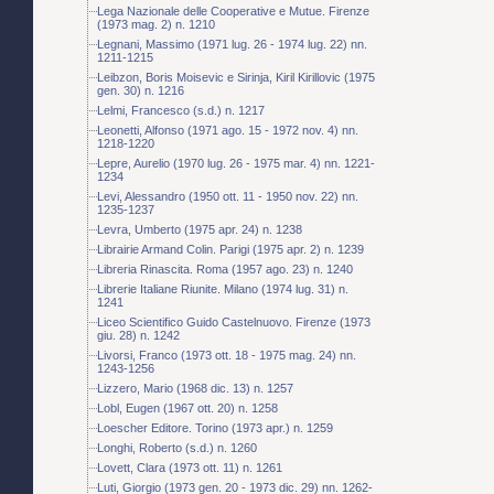
Lega Nazionale delle Cooperative e Mutue. Firenze
(1973 mag. 2) n. 1210
Legnani, Massimo (1971 lug. 26 - 1974 lug. 22) nn.
1211-1215
Leibzon, Boris Moisevic e Sirinja, Kiril Kirillovic (1975
gen. 30) n. 1216
Lelmi, Francesco (s.d.) n. 1217
Leonetti, Alfonso (1971 ago. 15 - 1972 nov. 4) nn.
1218-1220
Lepre, Aurelio (1970 lug. 26 - 1975 mar. 4) nn. 1221-
1234
Levi, Alessandro (1950 ott. 11 - 1950 nov. 22) nn.
1235-1237
Levra, Umberto (1975 apr. 24) n. 1238
Librairie Armand Colin. Parigi (1975 apr. 2) n. 1239
Libreria Rinascita. Roma (1957 ago. 23) n. 1240
Librerie Italiane Riunite. Milano (1974 lug. 31) n.
1241
Liceo Scientifico Guido Castelnuovo. Firenze (1973
giu. 28) n. 1242
Livorsi, Franco (1973 ott. 18 - 1975 mag. 24) nn.
1243-1256
Lizzero, Mario (1968 dic. 13) n. 1257
Lobl, Eugen (1967 ott. 20) n. 1258
Loescher Editore. Torino (1973 apr.) n. 1259
Longhi, Roberto (s.d.) n. 1260
Lovett, Clara (1973 ott. 11) n. 1261
Luti, Giorgio (1973 gen. 20 - 1973 dic. 29) nn. 1262-