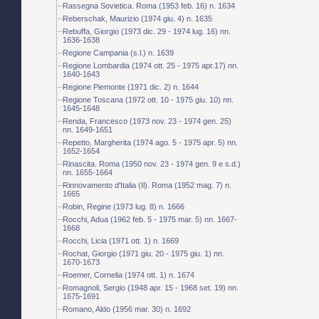
Rassegna Sovietica. Roma (1953 feb. 16) n. 1634
Reberschak, Maurizio (1974 giu. 4) n. 1635
Rebuffa, Giorgio (1973 dic. 29 - 1974 lug. 16) nn.
1636-1638
Regione Campania (s.l.) n. 1639
Regione Lombardia (1974 ott. 25 - 1975 apr.17) nn.
1640-1643
Regione Piemonte (1971 dic. 2) n. 1644
Regione Toscana (1972 ott. 10 - 1975 giu. 10) nn.
1645-1648
Renda, Francesco (1973 nov. 23 - 1974 gen. 25)
nn. 1649-1651
Repetto, Margherita (1974 ago. 5 - 1975 apr. 5) nn.
1652-1654
Rinascita. Roma (1950 nov. 23 - 1974 gen. 9 e s.d.)
nn. 1655-1664
Rinnovamento d'Italia (Il). Roma (1952 mag. 7) n.
1665
Robin, Regine (1973 lug. 8) n. 1666
Rocchi, Adua (1962 feb. 5 - 1975 mar. 5) nn. 1667-
1668
Rocchi, Licia (1971 ott. 1) n. 1669
Rochat, Giorgio (1971 giu. 20 - 1975 giu. 1) nn.
1670-1673
Roemer, Cornelia (1974 ott. 1) n. 1674
Romagnoli, Sergio (1948 apr. 15 - 1968 set. 19) nn.
1675-1691
Romano, Aldo (1956 mar. 30) n. 1692