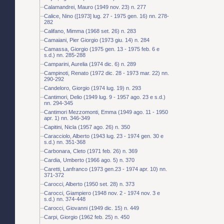
Calamandrei, Mauro (1949 nov. 23) n. 277
Calice, Nino ([1973] lug. 27 - 1975 gen. 16) nn. 278-
282
Califano, Mimma (1968 set. 26) n. 283
Camaiani, Pier Giorgio (1973 giu. 14) n. 284
Camassa, Giorgio (1975 gen. 13 - 1975 feb. 6 e
s.d.) nn. 285-288
Camparini, Aurelia (1974 dic. 6) n. 289
Campinoti, Renato (1972 dic. 28 - 1973 mar. 22) nn.
290-292
Candeloro, Giorgio (1974 lug. 19) n. 293
Cantimori, Delio (1949 lug. 9 - 1957 ago. 23 e s.d.)
nn. 294-345
Cantimori Mezzomonti, Emma (1949 ago. 11 - 1950
apr. 1) nn. 346-349
Capitini, Nicla (1957 ago. 26) n. 350
Caracciolo, Alberto (1943 lug. 23 - 1974 gen. 30 e
s.d.) nn. 351-368
Carbonara, Cleto (1971 feb. 26) n. 369
Cardia, Umberto (1966 ago. 5) n. 370
Caretti, Lanfranco (1973 gen.23 - 1974 apr. 10) nn.
371-372
Carocci, Alberto (1950 set. 28) n. 373
Carocci, Giampiero (1948 nov. 2 - 1974 nov. 3 e
s.d.) nn. 374-448
Carocci, Giovanni (1949 dic. 15) n. 449
Carpi, Giorgio (1962 feb. 25) n. 450