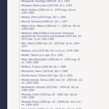
Mengarelli, Gianluigi (1968 dic. 5) n. 1352
Mengoni, Maria Luisa (1973 feb. 8) n. 1353
Merli, Stefano (1962 set. 6 - 1975 mag. 10) nn.
1354-1355
Merlino, Piero (1974 mag. 23) n. 1356
Miccoli, Giovanni (1968 ott. 19) n. 1357
Milano Sera. Milano (1950 set. 1 - 1952 ott. 25) nn.
1358-1360
Ministero della Pubblica Istruzione. Direzione
generale per l'istruzione universitaria (1973 feb. 23 -
1975 mar. 1) nn. 1361-1363
Mirri, Mario (1950 mar. 14 - 1974 feb. 3) nn. 1364-
1377
Misiano, Lina (1972 feb. 23 e s.d.) nn. 1378-1381
Modini, Tiberio (s.a. ago. 9) n. 1382
Mola, Aldo Alessandro (1969 feb. 8 - 1975 mag. 9)
nn. 1383-1388
Molfese, Franco (1962 feb. 8) n. 1389
Mommsen, Hans (1974 ott. 30) n. 1390
Mondo nuovo. Roma (1971 giu. 24) n. 1391
Mondo operaio. Roma (1951 mar. 14 - 1953 feb. 12)
nn. 1392-1393
Monteleone, Renato (1973 feb. - 1974 ott. 30) nn.
1394-1396
Morandi, Carlo (1946 lug. 25 - 1950 mar. 16) nn.
1397-1398
Morandi, Rosa (1950 apr. 13 - [1955] dic. 10 e s.d.)
nn. 1399-1419
Mori, Giorgio (1955 set. 22 - 1974 dic. 12) nn. 1420-