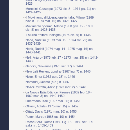
1423
Morosini, Giuseppe (1973 dic. 8 - 1974 giu. 11) nn.
1424-1425
Il Movimento di Liberazione in Italia. Milano (1969
nov. 8 - 1974 mar. 16) nn. 1426-1427
Movimento operaio. Milano (1950 gen. 12 - 1952
dic. 8) nn. 1428-1435
Il Mulino Editore. Bologna (1974 dic. 9) n. 1436
Nada, Narciso (1973 mar. 15 - 1974 dic. 22) nn.
1437-1439
Neck, Rudolf (1974 mag. 14 - 1975 mag. 16) nn.
1440-1441
Nelli, Arturo (1973 feb. 17 - 1973 mag. 15) nn. 1442-
1443
Nencini, Giovanna (1973 set. 17) n. 1444
New Left Review. Londra (1967 lug. 7) n. 1445
Nolte, Ernst (1962 gen. 28) n. 1446
Nomellini, Alceste (s.d.) n. 1447
Nosei Perrotta, Adele (1973 mar. 2) n. 1448
La Nuova Italia Editrice. Firenze (1962 feb. 18 -
1962 mar. 3) nn. 1449-1450
Obermann, Karl (1957 mar. 30) n. 1451
Olivieri, Achille (1975 mar. 15) n. 1452
Ottati, Davis (1971 mag. 10) n. 1453
Pacor, Marco (1968 ott. 10) n. 1454
Paese Sera. Roma (1950 lug. 15 - 1950 set. 1 e
s.d.) nn. 1455-1459