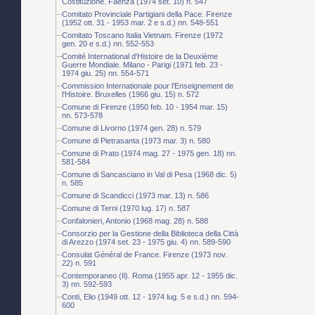
Costituzione. Faenza (1974 set. 10) n. 547
Comitato Provinciale Partigiani della Pace. Firenze
(1952 ott. 31 - 1953 mar. 2 e s.d.) nn. 548-551
Comitato Toscano Italia Vietnam. Firenze (1972
gen. 20 e s.d.) nn. 552-553
Comité International d'Histoire de la Deuxième
Guerre Mondiale. Milano - Parigi (1971 feb. 23 -
1974 giu. 25) nn. 554-571
Commission Internationale pour l'Enseignement de
l'Histoire. Bruxelles (1966 giu. 15) n. 572
Comune di Firenze (1950 feb. 10 - 1954 mar. 15)
nn. 573-578
Comune di Livorno (1974 gen. 28) n. 579
Comune di Pietrasanta (1973 mar. 3) n. 580
Comune di Prato (1974 mag. 27 - 1975 gen. 18) nn.
581-584
Comune di Sancasciano in Val di Pesa (1968 dic. 5)
n. 585
Comune di Scandicci (1973 mar. 13) n. 586
Comune di Terni (1970 lug. 17) n. 587
Confalonieri, Antonio (1968 mag. 28) n. 588
Consorzio per la Gestione della Biblioteca della Città
di Arezzo (1974 set. 23 - 1975 giu. 4) nn. 589-590
Consulat Général de France. Firenze (1973 nov.
22) n. 591
Contemporaneo (Il). Roma (1955 apr. 12 - 1955 dic.
3) nn. 592-593
Conti, Elio (1949 ott. 12 - 1974 lug. 5 e s.d.) nn. 594-
600