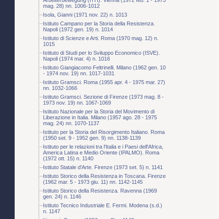
mag. 28) nn. 1006-1012
Isola, Gianni (1971 nov. 22) n. 1013
Istituto Campano per la Storia della Resistenza.
Napoli (1972 gen. 19) n. 1014
Istituto di Scienze e Arti. Roma (1970 mag. 12) n.
1015
Istituto di Studi per lo Sviluppo Economico (ISVE).
Napoli (1974 mar. 4) n. 1016
Istituto Giangiacomo Feltrinelli. Milano (1962 gen. 10
- 1974 nov. 19) nn. 1017-1031
Istituto Gramsci. Roma (1955 apr. 4 - 1975 mar. 27)
nn. 1032-1066
Istituto Gramsci. Sezione di Firenze (1973 mag. 8 -
1973 nov. 19) nn. 1067-1069
Istituto Nazionale per la Storia del Movimento di
Liberazione in Italia. Milano (1957 ago. 28 - 1975
mag. 24) nn. 1070-1137
Istituto per la Storia del Risorgimento Italiano. Roma
(1950 set. 9 - 1952 gen. 9) nn. 1138-1139
Istituto per le relazioni tra l'Italia e i Paesi dell'Africa,
America Latina e Medio Oriente (IPALMO). Roma
(1972 ott. 15) n. 1140
Istituto Statale d'Arte. Firenze (1973 set. 5) n. 1141
Istituto Storico della Resistenza in Toscana. Firenze
(1962 mar. 5 - 1973 giu. 11) nn. 1142-1145
Istituto Storico della Resistenza. Ravenna (1969
gen. 24) n. 1146
Istituto Tecnico Industriale E. Fermi. Modena (s.d.)
n. 1147