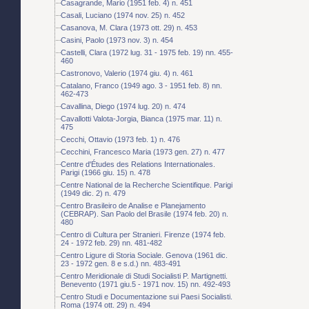
Casagrande, Mario (1951 feb. 4) n. 451
Casali, Luciano (1974 nov. 25) n. 452
Casanova, M. Clara (1973 ott. 29) n. 453
Casini, Paolo (1973 nov. 3) n. 454
Castelli, Clara (1972 lug. 31 - 1975 feb. 19) nn. 455-
460
Castronovo, Valerio (1974 giu. 4) n. 461
Catalano, Franco (1949 ago. 3 - 1951 feb. 8) nn.
462-473
Cavallina, Diego (1974 lug. 20) n. 474
Cavallotti Valota-Jorgia, Bianca (1975 mar. 11) n.
475
Cecchi, Ottavio (1973 feb. 1) n. 476
Cecchini, Francesco Maria (1973 gen. 27) n. 477
Centre d'Études des Relations Internationales.
Parigi (1966 giu. 15) n. 478
Centre National de la Recherche Scientifique. Parigi
(1949 dic. 2) n. 479
Centro Brasileiro de Analise e Planejamento
(CEBRAP). San Paolo del Brasile (1974 feb. 20) n.
480
Centro di Cultura per Stranieri. Firenze (1974 feb.
24 - 1972 feb. 29) nn. 481-482
Centro Ligure di Storia Sociale. Genova (1961 dic.
23 - 1972 gen. 8 e s.d.) nn. 483-491
Centro Meridionale di Studi Socialisti P. Martignetti.
Benevento (1971 giu.5 - 1971 nov. 15) nn. 492-493
Centro Studi e Documentazione sui Paesi Socialisti.
Roma (1974 ott. 29) n. 494