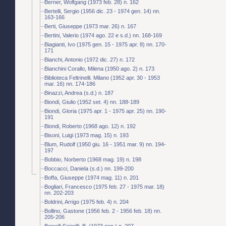
Berner, Wolfgang (1973 feb. 28) n. 162
Bertelli, Sergio (1956 dic. 23 - 1974 gen. 14) nn.
163-166
Berti, Giuseppe (1973 mar. 26) n. 167
Bertini, Valerio (1974 ago. 22 e s.d.) nn. 168-169
Biagianti, Ivo (1975 gen. 15 - 1975 apr. 8) nn. 170-
171
Bianchi, Antonio (1972 dic. 27) n. 172
Bianchini Corallo, Milena (1950 ago. 2) n. 173
Biblioteca Feltrinelli. Milano (1952 apr. 30 - 1953
mar. 16) nn. 174-186
Binazzi, Andrea (s.d.) n. 187
Biondi, Giulio (1952 set. 4) nn. 188-189
Biondi, Gloria (1975 apr. 1 - 1975 apr. 25) nn. 190-
191
Biondi, Roberto (1968 ago. 12) n. 192
Bisoni, Luigi (1973 mag. 15) n. 193
Blum, Rudolf (1950 giu. 16 - 1951 mar. 9) nn. 194-
197
Bobbio, Norberto (1968 mag. 19) n. 198
Boccacci, Daniela (s.d.) nn. 199-200
Boffa, Giuseppe (1974 mag. 11) n. 201
Bogliari, Francesco (1975 feb. 27 - 1975 mar. 18)
nn. 202-203
Boldrini, Arrigo (1975 feb. 4) n. 204
Bollino, Gastone (1956 feb. 2 - 1956 feb. 18) nn.
205-206
Borrelli Sciorilli, B. (1973 gen.) n. 207