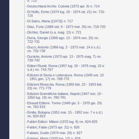
n. 713
Deutschland Archiv. Colonia (1973 apr. 9) n. 714
Di Nolfo, Ennio (1974 lug. 19 - 1974 ott. 21) nn. 715-
716
Di Salvo, Maria ([1973]) n. 717
Diaz, Furio (1968 set. 6 - 1973 mar. 26) nn. 718-720
Dichter, Daniel (s.a. mag. 13) n. 721
Doria, Giorgio (1968 ago. 13 - 1974 nov. 25) nn.
722-731
Ducci, Antonio (1966 lug. 2 - 1973 mar. 14 e s.d.)
nn. 732-738
Durante, Antonio (1973 apr. 13 - 1975 mag. 7) nn.
739-742
Editori Riuniti. Roma (1957 lug. 20 - 1975 mag. 22 e
s.d.) nn. 743-767
Edizioni di Storia e Letteratura. Roma (1949 set. 10
- 1951 gen. 17) nn. 768-770
Edizioni Rinascita. Roma (1950 feb. 23 - 1953 feb.
23) nn. 771-779
Edizioni Scientifiche Italiane. Napoli (1947 nov. 10 -
1950 lug. 19) nn. 780-781
Einaudi Editore. Torino (1949 giu. 5 - 1975 giu. 25)
nn. 782-819
Emilia. Bologna (1951 mar. 15 - 1952 nov. 7 e s.d.)
nn. 820-823
Fabbri Editori. Milano (1970 lug. 6) nn. 824-825
Fabbri, Fabio (1973 apr. 21) n. 826
Fabiani, Guido (1974 mar. 29) n. 827
Fabiani, Maria (1970 lug. 17) n. 828