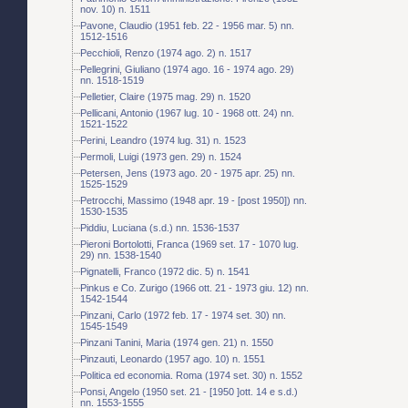
nov. 10) n. 1511
Pavone, Claudio (1951 feb. 22 - 1956 mar. 5) nn.
1512-1516
Pecchioli, Renzo (1974 ago. 2) n. 1517
Pellegrini, Giuliano (1974 ago. 16 - 1974 ago. 29)
nn. 1518-1519
Pelletier, Claire (1975 mag. 29) n. 1520
Pellicani, Antonio (1967 lug. 10 - 1968 ott. 24) nn.
1521-1522
Perini, Leandro (1974 lug. 31) n. 1523
Permoli, Luigi (1973 gen. 29) n. 1524
Petersen, Jens (1973 ago. 20 - 1975 apr. 25) nn.
1525-1529
Petrocchi, Massimo (1948 apr. 19 - [post 1950]) nn.
1530-1535
Piddiu, Luciana (s.d.) nn. 1536-1537
Pieroni Bortolotti, Franca (1969 set. 17 - 1070 lug.
29) nn. 1538-1540
Pignatelli, Franco (1972 dic. 5) n. 1541
Pinkus e Co. Zurigo (1966 ott. 21 - 1973 giu. 12) nn.
1542-1544
Pinzani, Carlo (1972 feb. 17 - 1974 set. 30) nn.
1545-1549
Pinzani Tanini, Maria (1974 gen. 21) n. 1550
Pinzauti, Leonardo (1957 ago. 10) n. 1551
Politica ed economia. Roma (1974 set. 30) n. 1552
Ponsi, Angelo (1950 set. 21 - [1950 ]ott. 14 e s.d.)
nn. 1553-1555