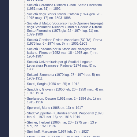
Società Ceramica Richard-Ginori. Sesto Fiorentino
(1951 mar. 31) n. 1892
Società degli Storici Italiani. Catania (1974 gen. 28 -
1975 mag. 17) nn. 1893-1898
Società di Mutuo Soccorso fra gli Operai e Impiegati
degli Stabilimenti Richard-Ginori di Doccia e Rifredi.
Sesto Fiorentino (1973 giu. 22 - 1974 lug. 11) nn.
1899-1900
Società Gestione Riviste Associate (SGRA). Roma
(1973 lug. 6 - 1974 lug. 8) nn. 1901-1903
Società Toscana per la Storia del Risorgimento
Italiano. Firenze (1952 mar. 18 - 1975 apr. 4) nn.
1904-1907
Società Universitaria per gli Studi di Lingua e
Letteratura Francese. Padova (1974 mag.8) n.
1908
Soldani, Simonetta (1970 lug. 27 - 1974 set. 5) nn.
1909-1911
Sozzi, Sergio (1950 ott. 25) n. 1912
Spadolini, Giovanni (1950 feb. 26 - 1950 mag. 4) nn.
1913-1914
Spellanzon, Cesare (1951 mar. 2 - 1954 dic. 1) nn.
1915-1916
Sperenzi, Mario (1968 ott. 13) n. 1917
Stadt Wuppertal - Kulturdezernent. Wuppertal (1970
feb. 9 - 1971 set. 16) nn. 1918-1919
Steiner, Herbert (1966 mar. 28 - 1975 gen. 13 e
s.d.) nn. 1920-1926
Steinhoff, Margarete (1957 feb. 7) n. 1927
Stella, Guido (1974 ott. 8 - 1975 feb. 12) nn. 1928-