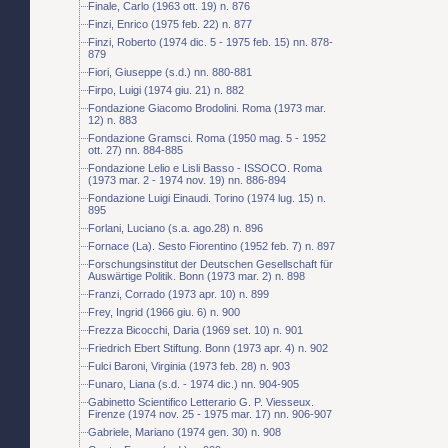
Finale, Carlo (1963 ott. 19) n. 876
Finzi, Enrico (1975 feb. 22) n. 877
Finzi, Roberto (1974 dic. 5 - 1975 feb. 15) nn. 878-
879
Fiori, Giuseppe (s.d.) nn. 880-881
Firpo, Luigi (1974 giu. 21) n. 882
Fondazione Giacomo Brodolini. Roma (1973 mar.
12) n. 883
Fondazione Gramsci. Roma (1950 mag. 5 - 1952
ott. 27) nn. 884-885
Fondazione Lelio e Lisli Basso - ISSOCO. Roma
(1973 mar. 2 - 1974 nov. 19) nn. 886-894
Fondazione Luigi Einaudi. Torino (1974 lug. 15) n.
895
Forlani, Luciano (s.a. ago.28) n. 896
Fornace (La). Sesto Fiorentino (1952 feb. 7) n. 897
Forschungsinstitut der Deutschen Gesellschaft für
Auswärtige Politik. Bonn (1973 mar. 2) n. 898
Franzi, Corrado (1973 apr. 10) n. 899
Frey, Ingrid (1966 giu. 6) n. 900
Frezza Bicocchi, Daria (1969 set. 10) n. 901
Friedrich Ebert Stiftung. Bonn (1973 apr. 4) n. 902
Fulci Baroni, Virginia (1973 feb. 28) n. 903
Funaro, Liana (s.d. - 1974 dic.) nn. 904-905
Gabinetto Scientifico Letterario G. P. Viesseux.
Firenze (1974 nov. 25 - 1975 mar. 17) nn. 906-907
Gabriele, Mariano (1974 gen. 30) n. 908