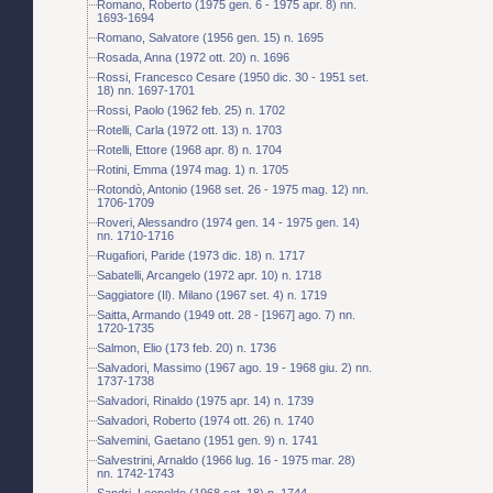
Romano, Roberto (1975 gen. 6 - 1975 apr. 8) nn.
1693-1694
Romano, Salvatore (1956 gen. 15) n. 1695
Rosada, Anna (1972 ott. 20) n. 1696
Rossi, Francesco Cesare (1950 dic. 30 - 1951 set.
18) nn. 1697-1701
Rossi, Paolo (1962 feb. 25) n. 1702
Rotelli, Carla (1972 ott. 13) n. 1703
Rotelli, Ettore (1968 apr. 8) n. 1704
Rotini, Emma (1974 mag. 1) n. 1705
Rotondò, Antonio (1968 set. 26 - 1975 mag. 12) nn.
1706-1709
Roveri, Alessandro (1974 gen. 14 - 1975 gen. 14)
nn. 1710-1716
Rugafiori, Paride (1973 dic. 18) n. 1717
Sabatelli, Arcangelo (1972 apr. 10) n. 1718
Saggiatore (Il). Milano (1967 set. 4) n. 1719
Saitta, Armando (1949 ott. 28 - [1967] ago. 7) nn.
1720-1735
Salmon, Elio (173 feb. 20) n. 1736
Salvadori, Massimo (1967 ago. 19 - 1968 giu. 2) nn.
1737-1738
Salvadori, Rinaldo (1975 apr. 14) n. 1739
Salvadori, Roberto (1974 ott. 26) n. 1740
Salvemini, Gaetano (1951 gen. 9) n. 1741
Salvestrini, Arnaldo (1966 lug. 16 - 1975 mar. 28)
nn. 1742-1743
Sandri, Leopoldo (1968 set. 18) n. 1744