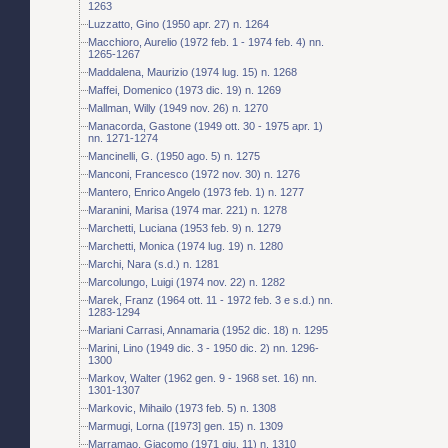
1263
Luzzatto, Gino (1950 apr. 27) n. 1264
Macchioro, Aurelio (1972 feb. 1 - 1974 feb. 4) nn.
1265-1267
Maddalena, Maurizio (1974 lug. 15) n. 1268
Maffei, Domenico (1973 dic. 19) n. 1269
Mallman, Willy (1949 nov. 26) n. 1270
Manacorda, Gastone (1949 ott. 30 - 1975 apr. 1)
nn. 1271-1274
Mancinelli, G. (1950 ago. 5) n. 1275
Manconi, Francesco (1972 nov. 30) n. 1276
Mantero, Enrico Angelo (1973 feb. 1) n. 1277
Maranini, Marisa (1974 mar. 221) n. 1278
Marchetti, Luciana (1953 feb. 9) n. 1279
Marchetti, Monica (1974 lug. 19) n. 1280
Marchi, Nara (s.d.) n. 1281
Marcolungo, Luigi (1974 nov. 22) n. 1282
Marek, Franz (1964 ott. 11 - 1972 feb. 3 e s.d.) nn.
1283-1294
Mariani Carrasi, Annamaria (1952 dic. 18) n. 1295
Marini, Lino (1949 dic. 3 - 1950 dic. 2) nn. 1296-
1300
Markov, Walter (1962 gen. 9 - 1968 set. 16) nn.
1301-1307
Markovic, Mihailo (1973 feb. 5) n. 1308
Marmugi, Lorna ([1973] gen. 15) n. 1309
Marramao, Giacomo (1971 giu. 11) n. 1310