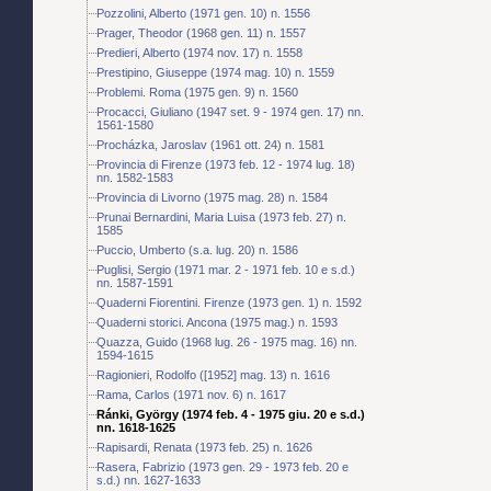
Pozzolini, Alberto (1971 gen. 10) n. 1556
Prager, Theodor (1968 gen. 11) n. 1557
Predieri, Alberto (1974 nov. 17) n. 1558
Prestipino, Giuseppe (1974 mag. 10) n. 1559
Problemi. Roma (1975 gen. 9) n. 1560
Procacci, Giuliano (1947 set. 9 - 1974 gen. 17) nn.
1561-1580
Procházka, Jaroslav (1961 ott. 24) n. 1581
Provincia di Firenze (1973 feb. 12 - 1974 lug. 18)
nn. 1582-1583
Provincia di Livorno (1975 mag. 28) n. 1584
Prunai Bernardini, Maria Luisa (1973 feb. 27) n.
1585
Puccio, Umberto (s.a. lug. 20) n. 1586
Puglisi, Sergio (1971 mar. 2 - 1971 feb. 10 e s.d.)
nn. 1587-1591
Quaderni Fiorentini. Firenze (1973 gen. 1) n. 1592
Quaderni storici. Ancona (1975 mag.) n. 1593
Quazza, Guido (1968 lug. 26 - 1975 mag. 16) nn.
1594-1615
Ragionieri, Rodolfo ([1952] mag. 13) n. 1616
Rama, Carlos (1971 nov. 6) n. 1617
Ránki, György (1974 feb. 4 - 1975 giu. 20 e s.d.)
nn. 1618-1625
Rapisardi, Renata (1973 feb. 25) n. 1626
Rasera, Fabrizio (1973 gen. 29 - 1973 feb. 20 e
s.d.) nn. 1627-1633