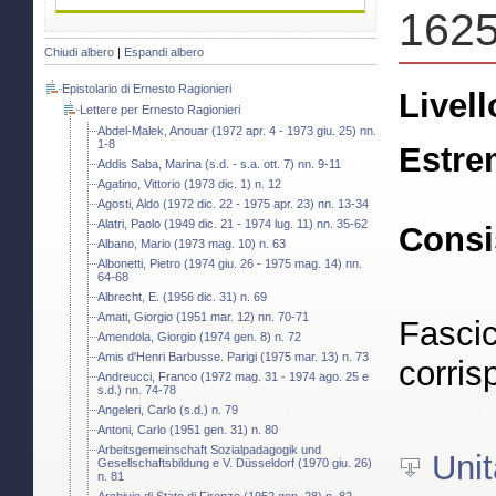
162
Chiudi albero
|
Espandi albero
Epistolario di Ernesto Ragionieri
Livell
Lettere per Ernesto Ragionieri
Abdel-Malek, Anouar (1972 apr. 4 - 1973 giu. 25) nn.
1-8
Estre
Addis Saba, Marina (s.d. - s.a. ott. 7) nn. 9-11
Agatino, Vittorio (1973 dic. 1) n. 12
Agosti, Aldo (1972 dic. 22 - 1975 apr. 23) nn. 13-34
Alatri, Paolo (1949 dic. 21 - 1974 lug. 11) nn. 35-62
Consi
Albano, Mario (1973 mag. 10) n. 63
Albonetti, Pietro (1974 giu. 26 - 1975 mag. 14) nn.
64-68
Albrecht, E. (1956 dic. 31) n. 69
Amati, Giorgio (1951 mar. 12) nn. 70-71
Fascic
Amendola, Giorgio (1974 gen. 8) n. 72
Amis d'Henri Barbusse. Parigi (1975 mar. 13) n. 73
corris
Andreucci, Franco (1972 mag. 31 - 1974 ago. 25 e
s.d.) nn. 74-78
Angeleri, Carlo (s.d.) n. 79
Antoni, Carlo (1951 gen. 31) n. 80
Arbeitsgemeinschaft Sozialpadagogik und
Unit
Gesellschaftsbildung e V. Düsseldorf (1970 giu. 26)
n. 81
Archivio di Stato di Firenze (1952 gen. 28) n. 82