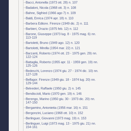
Bacci, Antonella (1973 ott. 28) n. 107
Badaloni, Nicola (1968 ott. 3) n. 108
Bahne, Sigfried (1966 ago 7) n. 109
Baldi, Enrica (1974 apr. 18) n. 110
Barbera Editore. Firenze (1949 dic. 2) n. 111
Barbieri, Orazio (1975 feb. 12) n. 112
Barone, Giuseppe (1973 lug. 8 - 1975 mag. 6) nn.
113-119
Bartoletti, Bruno (1949 ago. 12) n. 120
Bartolotti, Mirella (1954 mar. 22) n. 121
Barzanti, Roberto (1974 ott. 23 - 1975 gen. 29) nn.
122-124
Battaglia, Roberto (1955 apr. 11 - 1959 gen. 19) nn.
125-126
Bedeschi, Lorenzo (1974 giu. 27 - 1974 dic. 10) nn.
127-128
Belfagor. Firenze (1949 giu. 18 - 1974 lug. 20) nn.
129-144
Belvederi, Raffaele (1950 giu. 2) n. 145
Bendiscioli, Mario (1970 gen. 19) n. 146
Berengo, Marino (1950 giu. 30 - 1973 dic. 20) nn.
147-150
Bergamino, Antonietta (1956 mar. 16) n. 151
Bergonzini, Luciano (1968 ott. 10) n. 152
Berlinguer, Giovanni (1973 mag. 19) n. 153
Berlinguer, Luigi (1973 mag. 13 - 1975 giu. 21) nn.
154-161