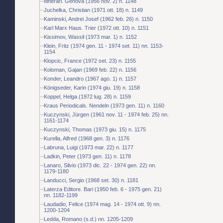
Itinerari. Genova (1956 nov. 2) n. 1148
Juchelka, Christian (1971 ott. 18) n. 1149
Kaminski, Andrei Josef (1962 feb. 26) n. 1150
Karl Marx Haus. Trier (1972 ott. 10) n. 1151
Kissimov, Wassil (1973 mar. 1) n. 1152
Klein, Fritz (1974 gen. 11 - 1974 set. 11) nn. 1153-
1154
Klopcic, France (1972 set. 23) n. 1155
Koloman, Gajan (1969 feb. 22) n. 1156
Konder, Leandro (1967 ago. 1) n. 1157
Königseder, Karin (1974 giu. 19) n. 1158
Koppel, Helga (1972 lug. 28) n. 1159
Kraus Periodicals. Nendeln (1973 gen. 11) n. 1160
Kuczynski, Jürgen (1961 nov. 11 - 1974 feb. 25) nn.
1161-1174
Kuczynski, Thomas (1973 giu. 15) n. 1175
Kurella, Alfred (1968 gen. 3) n. 1176
Labruna, Luigi (1973 mar. 22) n. 1177
Ladkin, Peter (1973 gen. 11) n. 1178
Lanaro, Silvio (1973 dic. 22 - 1974 gen. 22) nn.
1179-1180
Landucci, Sergio (1968 set. 30) n. 1181
Laterza Editore. Bari (1950 feb. 6 - 1975 gen. 21)
nn. 1182-1199
Laudadio, Felice (1974 mag. 14 - 1974 ott. 9) nn.
1200-1204
Ledda, Romano (s.d.) nn. 1205-1209