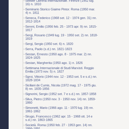
Seeber Libreria Internazionale. Firenze (1952 lug.
16) n. 1810
Seminario Storico Giaime Pintor. Roma (1950 mar.
4) n. 1811
Seneca, Federico (1968 set. 12 - 1974 gen. 31) nn.
1812-1814
Sereni, Emilio (1956 feb. 25 - 1973 apr. 9) nn. 1815-
1817
Sergi, Rosario (1949 lug. 19 - 1950 set. 2) nn. 1818-
1819
Sergi, Sergio (1950 set. 6) n. 1820
Serra, Paolo (s.d.) nn. 1821-1823
Sestan, Ernesto (1950 ago. 8 - 1975 mar. 2) nn.
1824-1825
Sestan, Margherita (1950 ago. 1) n. 1826
Settimana Internazionale di Studi Marxisti. Reggio
Emilia (1973 nov. 5) n. 1827
Sgroi, Vittorio (1944 nov. 12 - 1953 set. 5 e s.d.) nn.
1828-1834
Siciliani de Cumis, Nicola (1972 mag. 17 - 1975 giu.
8) nn. 1835-1856
Signorini, Sergio (1952 set. 7 e s.d.) nn. 1857-1858
Silva, Pietro (1950 nov. 3 - 1950 nov. 14) nn. 1859-
1860
Simonetti, Mario (1966 ago. 11 - 1970 lug. 19) nn.
1861-1862
Sirugo, Francesco (1962 apr. 15 - 1968 ott. 14 e
s.d.) nn. 1863-1865
Società. Roma (1950 feb. 27 - 1953 gen. 14) nn.
1866-1891