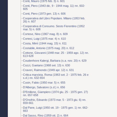
Conti, Mauro (1975 feb. 3) n. 601
Conti, Piero (1943 dic. 9 - 1944 mag. 11) nn. 602-
605
Conti, Piero (1973 gen. 13) n. 606
Cooperativa del Libro Popolare. Milano (1953 feb.
26) n. 607
Cooperativa di Consumo. Sesto Fiorentino (1952
mar. 5) n. 608
Cortese, Nino (1967 mag. 8) n. 609
Cortesi, Luigi (1975 mar. 4) n. 610
Costa, Mimì (1944 mag. 15) n. 611
Costabile, Antonio (1975 mag. 20) n. 612
Cottone, Giovanni (1948 mar. 25 - 1959 ago. 12) nn.
613-628
Coudenhove Kalergi, Barbara (s.a. nov. 20) n. 629
Cozzi, Gaetano (1968 set. 13) n. 630
Craveri, Raimondo (1949 apr. 12) n. 631
Critica marxista. Roma (1963 set. 2 - 1975 feb. 26 e
s.d.) nn. 632-654
Cusin, Fabio (1950 mar. 5) n. 655
D'Albergo, Salvatore (s.d.) n. 656
D'Emilione, Giampiero (1974 giu. 25 - 1975 gen. 27)
nn. 657-658
D'Onofrio, Edoardo (1973 mar. 5 - 1973 giu. 6) nn.
659-661
Dal Pane, Luigi (1950 ott. 19 - 1975 gen. 1) nn. 662-
663
Dal Sasso, Rino (1959 ott. 2) n. 664