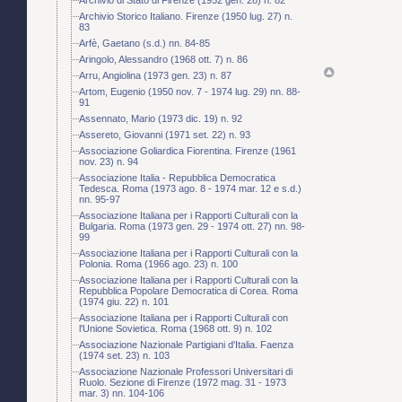
Archivio Storico Italiano. Firenze (1950 lug. 27) n.
83
Arfè, Gaetano (s.d.) nn. 84-85
Aringolo, Alessandro (1968 ott. 7) n. 86
Arru, Angiolina (1973 gen. 23) n. 87
Artom, Eugenio (1950 nov. 7 - 1974 lug. 29) nn. 88-
91
Assennato, Mario (1973 dic. 19) n. 92
Assereto, Giovanni (1971 set. 22) n. 93
Associazione Goliardica Fiorentina. Firenze (1961
nov. 23) n. 94
Associazione Italia - Repubblica Democratica
Tedesca. Roma (1973 ago. 8 - 1974 mar. 12 e s.d.)
nn. 95-97
Associazione Italiana per i Rapporti Culturali con la
Bulgaria. Roma (1973 gen. 29 - 1974 ott. 27) nn. 98-
99
Associazione Italiana per i Rapporti Culturali con la
Polonia. Roma (1966 ago. 23) n. 100
Associazione Italiana per i Rapporti Culturali con la
Repubblica Popolare Democratica di Corea. Roma
(1974 giu. 22) n. 101
Associazione Italiana per i Rapporti Culturali con
l'Unione Sovietica. Roma (1968 ott. 9) n. 102
Associazione Nazionale Partigiani d'Italia. Faenza
(1974 set. 23) n. 103
Associazione Nazionale Professori Universitari di
Ruolo. Sezione di Firenze (1972 mag. 31 - 1973
mar. 3) nn. 104-106