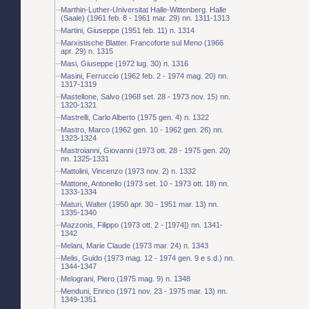
Marthin-Luther-Universitat Halle-Wittenberg. Halle
(Saale) (1961 feb. 8 - 1961 mar. 29) nn. 1311-1313
Martini, Giuseppe (1951 feb. 11) n. 1314
Marxistische Blatter. Francoforte sul Meno (1966
apr. 29) n. 1315
Masi, Giuseppe (1972 lug. 30) n. 1316
Masini, Ferruccio (1962 feb. 2 - 1974 mag. 20) nn.
1317-1319
Mastellone, Salvo (1968 set. 28 - 1973 nov. 15) nn.
1320-1321
Mastrelli, Carlo Alberto (1975 gen. 4) n. 1322
Mastro, Marco (1962 gen. 10 - 1962 gen. 26) nn.
1323-1324
Mastroianni, Giovanni (1973 ott. 28 - 1975 gen. 20)
nn. 1325-1331
Mattolini, Vincenzo (1973 nov. 2) n. 1332
Mattone, Antonello (1973 set. 10 - 1973 ott. 18) nn.
1333-1334
Maturi, Walter (1950 apr. 30 - 1951 mar. 13) nn.
1335-1340
Mazzonis, Filippo (1973 ott. 2 - [1974]) nn. 1341-
1342
Melani, Marie Claude (1973 mar. 24) n. 1343
Melis, Guido (1973 mag. 12 - 1974 gen. 9 e s.d.) nn.
1344-1347
Melograni, Piero (1975 mag. 9) n. 1348
Menduni, Enrico (1971 nov. 23 - 1975 mar. 13) nn.
1349-1351