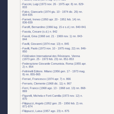
Faccini, Luigi (1973 nov. 26 - 1975 apr. 8) nn. 829-
833
Falco, Giancarlo (1974 giu. 10 - 1974 dic. 26) nn.
834-835
Farneti, Ireneo (1950 apr. 20 - 1951 feb. 14) nn.
836-839
Farolfi, Bernardino (1966 lug. 15 e s.d.) nn. 840-841
Fasola, Cesare (s.d.) n. 842
Fasoli, Gina (1968 set. 21 - 1969 nov. 1) nn. 843-
844
Favilli, Giovanni (1974 mar. 13) n. 845
Favilli, Paolo (1973 nov. 10 - 1975 mag. 22) nn. 846-
850
Fédération International des Résistans. Vienna
(1973 gen. 25 - 1973 feb. 23) nn. 851-853
Federazione Giovanile Comunista. Roma (1955 apr.
2) n. 854
Feltrinelli Editore. Milano (1956 gen. 17 - 1973 mag.
8) nn. 855-865
Ferrari, Francesco (1974 apr. 7) n. 866
Ferrario, Clemente (1968 dic. 11) n. 867
Ferri, Franco (1968 ago. 13 - 1968 set. 13) nn. 868-
869
Figurelli, Michela e Forti Camilla (1973 nov. 12) n.
870
Filippuzzi, Angelo (1952 gen. 25 - 1956 feb. 2) nn.
871-874
Filippuzzi, Luisa (1957 ago. 23) n. 875