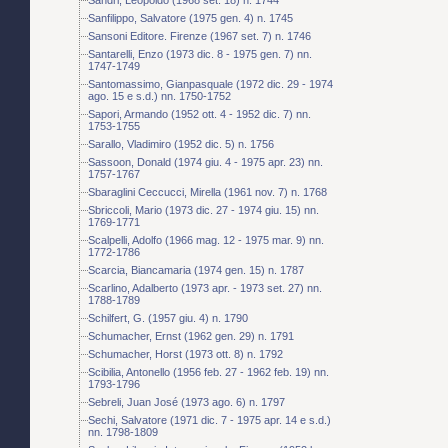
Sanfilippo, Salvatore (1975 gen. 4) n. 1745
Sansoni Editore. Firenze (1967 set. 7) n. 1746
Santarelli, Enzo (1973 dic. 8 - 1975 gen. 7) nn.
1747-1749
Santomassimo, Gianpasquale (1972 dic. 29 - 1974
ago. 15 e s.d.) nn. 1750-1752
Sapori, Armando (1952 ott. 4 - 1952 dic. 7) nn.
1753-1755
Sarallo, Vladimiro (1952 dic. 5) n. 1756
Sassoon, Donald (1974 giu. 4 - 1975 apr. 23) nn.
1757-1767
Sbaraglini Ceccucci, Mirella (1961 nov. 7) n. 1768
Sbriccoli, Mario (1973 dic. 27 - 1974 giu. 15) nn.
1769-1771
Scalpelli, Adolfo (1966 mag. 12 - 1975 mar. 9) nn.
1772-1786
Scarcia, Biancamaria (1974 gen. 15) n. 1787
Scarlino, Adalberto (1973 apr. - 1973 set. 27) nn.
1788-1789
Schilfert, G. (1957 giu. 4) n. 1790
Schumacher, Ernst (1962 gen. 29) n. 1791
Schumacher, Horst (1973 ott. 8) n. 1792
Scibilia, Antonello (1956 feb. 27 - 1962 feb. 19) nn.
1793-1796
Sebreli, Juan José (1973 ago. 6) n. 1797
Sechi, Salvatore (1971 dic. 7 - 1975 apr. 14 e s.d.)
nn. 1798-1809