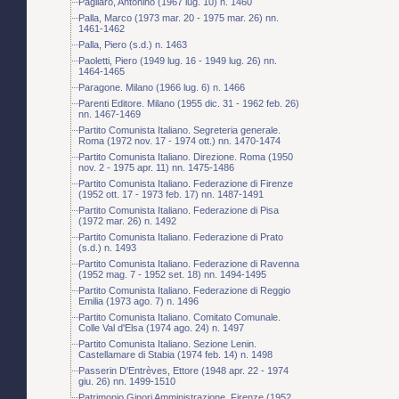
Pagliaro, Antonino (1967 lug. 10) n. 1460
Palla, Marco (1973 mar. 20 - 1975 mar. 26) nn.
1461-1462
Palla, Piero (s.d.) n. 1463
Paoletti, Piero (1949 lug. 16 - 1949 lug. 26) nn.
1464-1465
Paragone. Milano (1966 lug. 6) n. 1466
Parenti Editore. Milano (1955 dic. 31 - 1962 feb. 26)
nn. 1467-1469
Partito Comunista Italiano. Segreteria generale.
Roma (1972 nov. 17 - 1974 ott.) nn. 1470-1474
Partito Comunista Italiano. Direzione. Roma (1950
nov. 2 - 1975 apr. 11) nn. 1475-1486
Partito Comunista Italiano. Federazione di Firenze
(1952 ott. 17 - 1973 feb. 17) nn. 1487-1491
Partito Comunista Italiano. Federazione di Pisa
(1972 mar. 26) n. 1492
Partito Comunista Italiano. Federazione di Prato
(s.d.) n. 1493
Partito Comunista Italiano. Federazione di Ravenna
(1952 mag. 7 - 1952 set. 18) nn. 1494-1495
Partito Comunista Italiano. Federazione di Reggio
Emilia (1973 ago. 7) n. 1496
Partito Comunista Italiano. Comitato Comunale.
Colle Val d'Elsa (1974 ago. 24) n. 1497
Partito Comunista Italiano. Sezione Lenin.
Castellamare di Stabia (1974 feb. 14) n. 1498
Passerin D'Entrèves, Ettore (1948 apr. 22 - 1974
giu. 26) nn. 1499-1510
Patrimonio Ginori Amministrazione. Firenze (1952