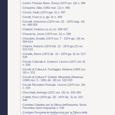
Centro Thomas Mann. Roma (1973 set. 10) n. 495
Cerqueira, Silas (1962 mar. 12) n. 496
Cerreti, Giulio (1973 ago. 5) n. 497
Cerutti, Furio (s.a. giu. 8) n. 498
Cervelli, Innocenzo (1974 nov. 25 - 1975 mag. 19)
nn. 499-505
Chabod, Federico (s.d.) nn. 506-507
Chavarría, Jesús (1974 set. 11) n. 508
Cherubini, Arnaldo (1973 nov. 7 - 1974 apr. 19) nn.
509-514
Chiarini, Roberto (1970 feb. 12 - 1974 giu.27) nn.
515-516
Cinnella, Ettore (1972 dic. 10 - 1974 giu. 6) nn. 517-
529
Circolo Culturale A. Gramsci. Livorno (1971 set. 8)
n. 530
Circolo di Cultura A. Formiggini. Modena (1969 nov.
18) n. 531
Circolo di Cultura P. Gobetti. Mirandola (Modena)
(1960 nov. 5 - 1961 dic. 28) nn. 532-533
Circolo Ricreativo Portuale. Livorno (1974 nov. 20)
n. 534
Clocchiatti, Amerigo (1972 set. 19) nn. 535-356
Collotti, Enzo (1970 giu. 28 - 1974 dic. 3) nn. 537-
545
Comitato Cittadino per la Difesa dell'Industria. Sesto
Fiorentino (anni cinquanta) n. 546
Comitato Permanente Antifascista per la Difesa della