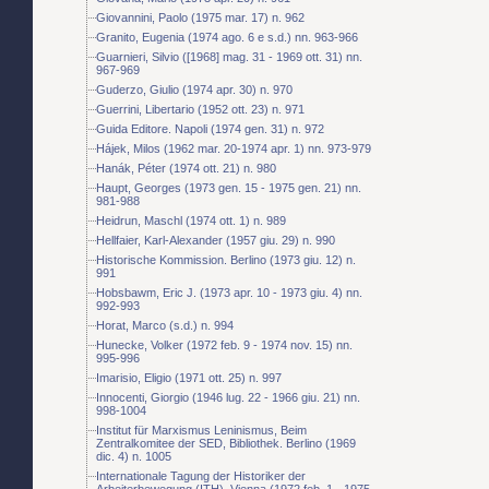
Giovannini, Paolo (1975 mar. 17) n. 962
Granito, Eugenia (1974 ago. 6 e s.d.) nn. 963-966
Guarnieri, Silvio ([1968] mag. 31 - 1969 ott. 31) nn.
967-969
Guderzo, Giulio (1974 apr. 30) n. 970
Guerrini, Libertario (1952 ott. 23) n. 971
Guida Editore. Napoli (1974 gen. 31) n. 972
Hájek, Milos (1962 mar. 20-1974 apr. 1) nn. 973-979
Hanák, Péter (1974 ott. 21) n. 980
Haupt, Georges (1973 gen. 15 - 1975 gen. 21) nn.
981-988
Heidrun, Maschl (1974 ott. 1) n. 989
Hellfaier, Karl-Alexander (1957 giu. 29) n. 990
Historische Kommission. Berlino (1973 giu. 12) n.
991
Hobsbawm, Eric J. (1973 apr. 10 - 1973 giu. 4) nn.
992-993
Horat, Marco (s.d.) n. 994
Hunecke, Volker (1972 feb. 9 - 1974 nov. 15) nn.
995-996
Imarisio, Eligio (1971 ott. 25) n. 997
Innocenti, Giorgio (1946 lug. 22 - 1966 giu. 21) nn.
998-1004
Institut für Marxismus Leninismus, Beim
Zentralkomitee der SED, Bibliothek. Berlino (1969
dic. 4) n. 1005
Internationale Tagung der Historiker der
Arbeiterbewegung (ITH). Vienna (1972 feb. 1 - 1975