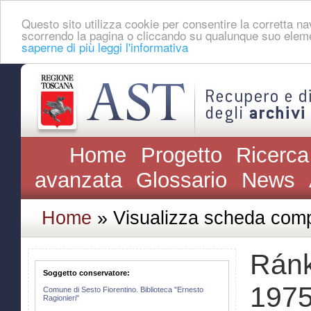
Questo sito utilizza cookie per consentire la corretta 
scorrendo la pagina o cliccando su qualunque suo eleme
saperne di più leggi l'informativa
Home
Progetto
Ricerca
avanzata
Glossario
News
Home
» Visualizza scheda comp
Ránk
Soggetto conservatore:
1975
Comune di Sesto Fiorentino. Biblioteca "Ernesto
Ragionieri"