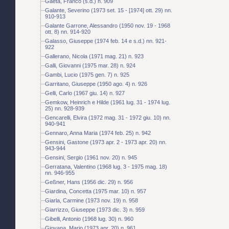
Gaeta, Franco (s.d.) n. 909
Galante, Severino (1973 set. 15 - [1974] ott. 29) nn.
910-913
Galante Garrone, Alessandro (1950 nov. 19 - 1968
ott. 8) nn. 914-920
Galasso, Giuseppe (1974 feb. 14 e s.d.) nn. 921-
922
Gallerano, Nicola (1971 mag. 21) n. 923
Galli, Giovanni (1975 mar. 28) n. 924
Gambi, Lucio (1975 gen. 7) n. 925
Garritano, Giuseppe (1950 ago. 4) n. 926
Gelli, Carlo (1967 giu. 14) n. 927
Gemkow, Heinrich e Hilde (1961 lug. 31 - 1974 lug.
25) nn. 928-939
Gencarelli, Elvira (1972 mag. 31 - 1972 giu. 10) nn.
940-941
Gennaro, Anna Maria (1974 feb. 25) n. 942
Gensini, Gastone (1973 apr. 2 - 1973 apr. 20) nn.
943-944
Gensini, Sergio (1961 nov. 20) n. 945
Gerratana, Valentino (1968 lug. 3 - 1975 mag. 18)
nn. 946-955
Geßner, Hans (1956 dic. 29) n. 956
Giardina, Concetta (1975 mar. 10) n. 957
Giarla, Carmine (1973 nov. 19) n. 958
Giarrizzo, Giuseppe (1973 dic. 3) n. 959
Gibelli, Antonio (1968 lug. 30) n. 960
Giovana, Mario (1973 apr. 20) n. 961