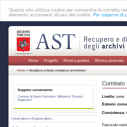
Questo sito utilizza cookie per consentire la corretta 
elemento acconsenti all'uso dei cookie.
Per saperne di p
Home
Progetto
Ricerca guidata
Ricerca avanzata
Home
» Visualizza scheda complesso archivistico
Comitato P
Soggetto conservatore:
Livello:
serie
Comune di Sesto Fiorentino. Biblioteca "Ernesto
Ragionieri"
Estremi crono
Consistenza:
4
Chiudi albero
|
Espandi albero
Fascicolo nomi