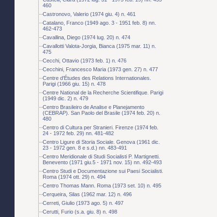
460
Castronovo, Valerio (1974 giu. 4) n. 461
Catalano, Franco (1949 ago. 3 - 1951 feb. 8) nn.
462-473
Cavallina, Diego (1974 lug. 20) n. 474
Cavallotti Valota-Jorgia, Bianca (1975 mar. 11) n.
475
Cecchi, Ottavio (1973 feb. 1) n. 476
Cecchini, Francesco Maria (1973 gen. 27) n. 477
Centre d'Études des Relations Internationales.
Parigi (1966 giu. 15) n. 478
Centre National de la Recherche Scientifique. Parigi
(1949 dic. 2) n. 479
Centro Brasileiro de Analise e Planejamento
(CEBRAP). San Paolo del Brasile (1974 feb. 20) n.
480
Centro di Cultura per Stranieri. Firenze (1974 feb.
24 - 1972 feb. 29) nn. 481-482
Centro Ligure di Storia Sociale. Genova (1961 dic.
23 - 1972 gen. 8 e s.d.) nn. 483-491
Centro Meridionale di Studi Socialisti P. Martignetti.
Benevento (1971 giu.5 - 1971 nov. 15) nn. 492-493
Centro Studi e Documentazione sui Paesi Socialisti.
Roma (1974 ott. 29) n. 494
Centro Thomas Mann. Roma (1973 set. 10) n. 495
Cerqueira, Silas (1962 mar. 12) n. 496
Cerreti, Giulio (1973 ago. 5) n. 497
Cerutti, Furio (s.a. giu. 8) n. 498