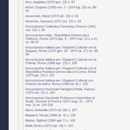
Arru, Angiolina (1973 gen. 23) n. 87
Artom, Eugenio (1950 nov. 7 - 1974 lug. 29) nn. 88-
91
Assennato, Mario (1973 dic. 19) n. 92
Assereto, Giovanni (1971 set. 22) n. 93
Associazione Goliardica Fiorentina. Firenze (1961
nov. 23) n. 94
Associazione Italia - Repubblica Democratica
Tedesca. Roma (1973 ago. 8 - 1974 mar. 12 e s.d.)
nn. 95-97
Associazione Italiana per i Rapporti Culturali con la
Bulgaria. Roma (1973 gen. 29 - 1974 ott. 27) nn. 98-
99
Associazione Italiana per i Rapporti Culturali con la
Polonia. Roma (1966 ago. 23) n. 100
Associazione Italiana per i Rapporti Culturali con la
Repubblica Popolare Democratica di Corea. Roma
(1974 giu. 22) n. 101
Associazione Italiana per i Rapporti Culturali con
l'Unione Sovietica. Roma (1968 ott. 9) n. 102
Associazione Nazionale Partigiani d'Italia. Faenza
(1974 set. 23) n. 103
Associazione Nazionale Professori Universitari di
Ruolo. Sezione di Firenze (1972 mag. 31 - 1973
mar. 3) nn. 104-106
Bacci, Antonella (1973 ott. 28) n. 107
Badaloni, Nicola (1968 ott. 3) n. 108
Bahne, Sigfried (1966 ago 7) n. 109
Baldi, Enrica (1974 apr. 18) n. 110