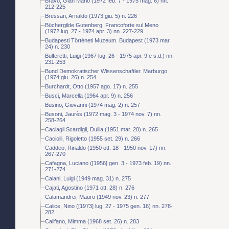
Bravo, Gian Mario (1972 feb. 7 - 1975 mag. 6) nn.
212-225
Bressan, Arnaldo (1973 giu. 5) n. 226
Büchergilde Gutenberg. Francoforte sul Meno
(1972 lug. 27 - 1974 apr. 3) nn. 227-229
Budapesti Történeti Muzeum. Budapest (1973 mar.
24) n. 230
Bulferetti, Luigi (1967 lug. 26 - 1975 apr. 9 e s.d.) nn.
231-253
Bund Demokratischer Wissenschaftler. Marburgo
(1974 giu. 26) n. 254
Burchardt, Otto (1957 ago. 17) n. 255
Busci, Marcella (1964 apr. 9) n. 256
Busino, Giovanni (1974 mag. 2) n. 257
Busoni, Jaurès (1972 mag. 3 - 1974 nov. 7) nn.
258-264
Caciagli Scardigli, Duilia (1951 mar. 20) n. 265
Caciolli, Rigoletto (1955 set. 29) n. 266
Caddeo, Rinaldo (1950 ott. 18 - 1950 nov. 17) nn.
267-270
Cafagna, Luciano ([1956] gen. 3 - 1973 feb. 19) nn.
271-274
Caiani, Luigi (1949 mag. 31) n. 275
Cajati, Agostino (1971 ott. 28) n. 276
Calamandrei, Mauro (1949 nov. 23) n. 277
Calice, Nino ([1973] lug. 27 - 1975 gen. 16) nn. 278-
282
Califano, Mimma (1968 set. 26) n. 283