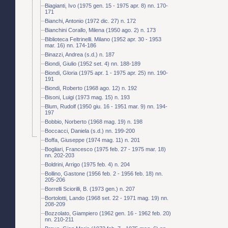
Biagianti, Ivo (1975 gen. 15 - 1975 apr. 8) nn. 170-
171
Bianchi, Antonio (1972 dic. 27) n. 172
Bianchini Corallo, Milena (1950 ago. 2) n. 173
Biblioteca Feltrinelli. Milano (1952 apr. 30 - 1953
mar. 16) nn. 174-186
Binazzi, Andrea (s.d.) n. 187
Biondi, Giulio (1952 set. 4) nn. 188-189
Biondi, Gloria (1975 apr. 1 - 1975 apr. 25) nn. 190-
191
Biondi, Roberto (1968 ago. 12) n. 192
Bisoni, Luigi (1973 mag. 15) n. 193
Blum, Rudolf (1950 giu. 16 - 1951 mar. 9) nn. 194-
197
Bobbio, Norberto (1968 mag. 19) n. 198
Boccacci, Daniela (s.d.) nn. 199-200
Boffa, Giuseppe (1974 mag. 11) n. 201
Bogliari, Francesco (1975 feb. 27 - 1975 mar. 18)
nn. 202-203
Boldrini, Arrigo (1975 feb. 4) n. 204
Bollino, Gastone (1956 feb. 2 - 1956 feb. 18) nn.
205-206
Borrelli Sciorilli, B. (1973 gen.) n. 207
Bortolotti, Lando (1968 set. 22 - 1971 mag. 19) nn.
208-209
Bozzolato, Giampiero (1962 gen. 16 - 1962 feb. 20)
nn. 210-211