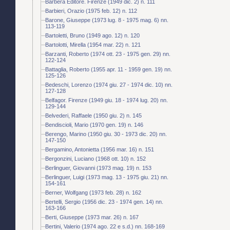
Barbera Editore. Firenze (1949 dic. 2) n. 111
Barbieri, Orazio (1975 feb. 12) n. 112
Barone, Giuseppe (1973 lug. 8 - 1975 mag. 6) nn.
113-119
Bartoletti, Bruno (1949 ago. 12) n. 120
Bartolotti, Mirella (1954 mar. 22) n. 121
Barzanti, Roberto (1974 ott. 23 - 1975 gen. 29) nn.
122-124
Battaglia, Roberto (1955 apr. 11 - 1959 gen. 19) nn.
125-126
Bedeschi, Lorenzo (1974 giu. 27 - 1974 dic. 10) nn.
127-128
Belfagor. Firenze (1949 giu. 18 - 1974 lug. 20) nn.
129-144
Belvederi, Raffaele (1950 giu. 2) n. 145
Bendiscioli, Mario (1970 gen. 19) n. 146
Berengo, Marino (1950 giu. 30 - 1973 dic. 20) nn.
147-150
Bergamino, Antonietta (1956 mar. 16) n. 151
Bergonzini, Luciano (1968 ott. 10) n. 152
Berlinguer, Giovanni (1973 mag. 19) n. 153
Berlinguer, Luigi (1973 mag. 13 - 1975 giu. 21) nn.
154-161
Berner, Wolfgang (1973 feb. 28) n. 162
Bertelli, Sergio (1956 dic. 23 - 1974 gen. 14) nn.
163-166
Berti, Giuseppe (1973 mar. 26) n. 167
Bertini, Valerio (1974 ago. 22 e s.d.) nn. 168-169