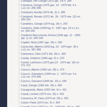
Camaiani, Pier Giorgio (1973 giu. 14) n. 284
Camassa, Giorgio (1975 gen. 13 - 1975 feb. 6 e
s.d.) nn. 285-288
Camparini, Aurelia (1974 dic. 6) n. 289
Campinoti, Renato (1972 dic. 28 - 1973 mar. 22) nn.
290-292
Candeloro, Giorgio (1974 lug. 19) n. 293
Cantimori, Delio (1949 lug. 9 - 1957 ago. 23 e s.d.)
nn. 294-345
Cantimori Mezzomonti, Emma (1949 ago. 11 - 1950
apr. 1) nn. 346-349
Capitini, Nicla (1957 ago. 26) n. 350
Caracciolo, Alberto (1943 lug. 23 - 1974 gen. 30 e
s.d.) nn. 351-368
Carbonara, Cleto (1971 feb. 26) n. 369
Cardia, Umberto (1966 ago. 5) n. 370
Caretti, Lanfranco (1973 gen.23 - 1974 apr. 10) nn.
371-372
Carocci, Alberto (1950 set. 28) n. 373
Carocci, Giampiero (1948 nov. 2 - 1974 nov. 3 e
s.d.) nn. 374-448
Carocci, Giovanni (1949 dic. 15) n. 449
Carpi, Giorgio (1962 feb. 25) n. 450
Casagrande, Mario (1951 feb. 4) n. 451
Casali, Luciano (1974 nov. 25) n. 452
Casanova, M. Clara (1973 ott. 29) n. 453
Casini, Paolo (1973 nov. 3) n. 454
Castelli, Clara (1972 lug. 31 - 1975 feb. 19) nn. 455-