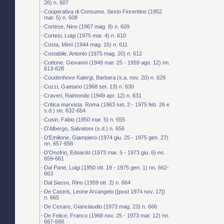
26) n. 607
Cooperativa di Consumo. Sesto Fiorentino (1952
mar. 5) n. 608
Cortese, Nino (1967 mag. 8) n. 609
Cortesi, Luigi (1975 mar. 4) n. 610
Costa, Mimì (1944 mag. 15) n. 611
Costabile, Antonio (1975 mag. 20) n. 612
Cottone, Giovanni (1948 mar. 25 - 1959 ago. 12) nn.
613-628
Coudenhove Kalergi, Barbara (s.a. nov. 20) n. 629
Cozzi, Gaetano (1968 set. 13) n. 630
Craveri, Raimondo (1949 apr. 12) n. 631
Critica marxista. Roma (1963 set. 2 - 1975 feb. 26 e
s.d.) nn. 632-654
Cusin, Fabio (1950 mar. 5) n. 655
D'Albergo, Salvatore (s.d.) n. 656
D'Emilione, Giampiero (1974 giu. 25 - 1975 gen. 27)
nn. 657-658
D'Onofrio, Edoardo (1973 mar. 5 - 1973 giu. 6) nn.
659-661
Dal Pane, Luigi (1950 ott. 19 - 1975 gen. 1) nn. 662-
663
Dal Sasso, Rino (1959 ott. 2) n. 664
De Castris, Leone Arcangelo ([post 1974 nov. 17])
n. 665
De Cesare, Gianclaudio (1973 mag. 23) n. 666
De Felice, Franco (1968 nov. 25 - 1973 mar. 12) nn.
667-668