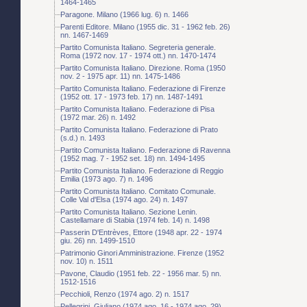
1464-1465
Paragone. Milano (1966 lug. 6) n. 1466
Parenti Editore. Milano (1955 dic. 31 - 1962 feb. 26)
nn. 1467-1469
Partito Comunista Italiano. Segreteria generale.
Roma (1972 nov. 17 - 1974 ott.) nn. 1470-1474
Partito Comunista Italiano. Direzione. Roma (1950
nov. 2 - 1975 apr. 11) nn. 1475-1486
Partito Comunista Italiano. Federazione di Firenze
(1952 ott. 17 - 1973 feb. 17) nn. 1487-1491
Partito Comunista Italiano. Federazione di Pisa
(1972 mar. 26) n. 1492
Partito Comunista Italiano. Federazione di Prato
(s.d.) n. 1493
Partito Comunista Italiano. Federazione di Ravenna
(1952 mag. 7 - 1952 set. 18) nn. 1494-1495
Partito Comunista Italiano. Federazione di Reggio
Emilia (1973 ago. 7) n. 1496
Partito Comunista Italiano. Comitato Comunale.
Colle Val d'Elsa (1974 ago. 24) n. 1497
Partito Comunista Italiano. Sezione Lenin.
Castellamare di Stabia (1974 feb. 14) n. 1498
Passerin D'Entrèves, Ettore (1948 apr. 22 - 1974
giu. 26) nn. 1499-1510
Patrimonio Ginori Amministrazione. Firenze (1952
nov. 10) n. 1511
Pavone, Claudio (1951 feb. 22 - 1956 mar. 5) nn.
1512-1516
Pecchioli, Renzo (1974 ago. 2) n. 1517
Pellegrini, Giuliano (1974 ago. 16 - 1974 ago. 29)