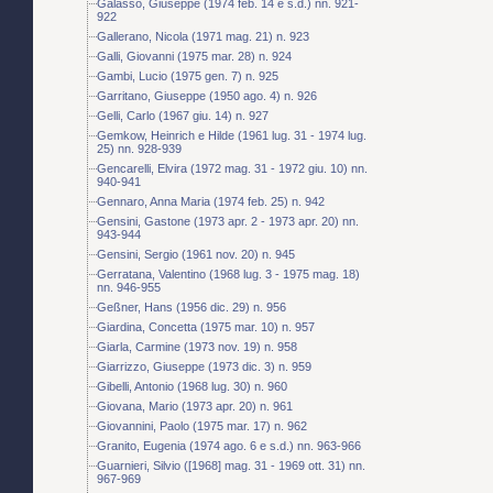
Galasso, Giuseppe (1974 feb. 14 e s.d.) nn. 921-
922
Gallerano, Nicola (1971 mag. 21) n. 923
Galli, Giovanni (1975 mar. 28) n. 924
Gambi, Lucio (1975 gen. 7) n. 925
Garritano, Giuseppe (1950 ago. 4) n. 926
Gelli, Carlo (1967 giu. 14) n. 927
Gemkow, Heinrich e Hilde (1961 lug. 31 - 1974 lug.
25) nn. 928-939
Gencarelli, Elvira (1972 mag. 31 - 1972 giu. 10) nn.
940-941
Gennaro, Anna Maria (1974 feb. 25) n. 942
Gensini, Gastone (1973 apr. 2 - 1973 apr. 20) nn.
943-944
Gensini, Sergio (1961 nov. 20) n. 945
Gerratana, Valentino (1968 lug. 3 - 1975 mag. 18)
nn. 946-955
Geßner, Hans (1956 dic. 29) n. 956
Giardina, Concetta (1975 mar. 10) n. 957
Giarla, Carmine (1973 nov. 19) n. 958
Giarrizzo, Giuseppe (1973 dic. 3) n. 959
Gibelli, Antonio (1968 lug. 30) n. 960
Giovana, Mario (1973 apr. 20) n. 961
Giovannini, Paolo (1975 mar. 17) n. 962
Granito, Eugenia (1974 ago. 6 e s.d.) nn. 963-966
Guarnieri, Silvio ([1968] mag. 31 - 1969 ott. 31) nn.
967-969