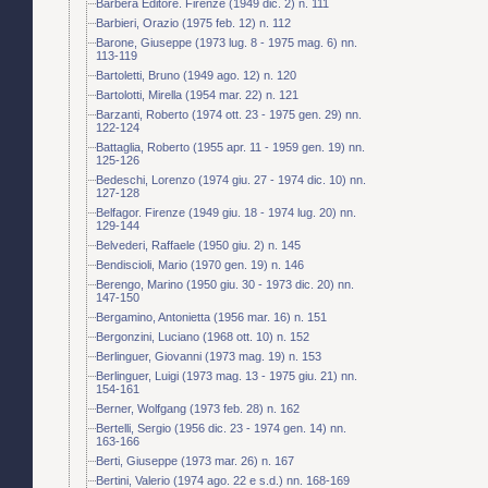
Barbera Editore. Firenze (1949 dic. 2) n. 111
Barbieri, Orazio (1975 feb. 12) n. 112
Barone, Giuseppe (1973 lug. 8 - 1975 mag. 6) nn.
113-119
Bartoletti, Bruno (1949 ago. 12) n. 120
Bartolotti, Mirella (1954 mar. 22) n. 121
Barzanti, Roberto (1974 ott. 23 - 1975 gen. 29) nn.
122-124
Battaglia, Roberto (1955 apr. 11 - 1959 gen. 19) nn.
125-126
Bedeschi, Lorenzo (1974 giu. 27 - 1974 dic. 10) nn.
127-128
Belfagor. Firenze (1949 giu. 18 - 1974 lug. 20) nn.
129-144
Belvederi, Raffaele (1950 giu. 2) n. 145
Bendiscioli, Mario (1970 gen. 19) n. 146
Berengo, Marino (1950 giu. 30 - 1973 dic. 20) nn.
147-150
Bergamino, Antonietta (1956 mar. 16) n. 151
Bergonzini, Luciano (1968 ott. 10) n. 152
Berlinguer, Giovanni (1973 mag. 19) n. 153
Berlinguer, Luigi (1973 mag. 13 - 1975 giu. 21) nn.
154-161
Berner, Wolfgang (1973 feb. 28) n. 162
Bertelli, Sergio (1956 dic. 23 - 1974 gen. 14) nn.
163-166
Berti, Giuseppe (1973 mar. 26) n. 167
Bertini, Valerio (1974 ago. 22 e s.d.) nn. 168-169