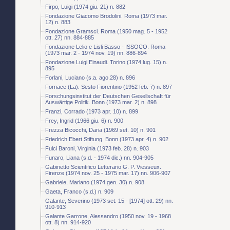
Firpo, Luigi (1974 giu. 21) n. 882
Fondazione Giacomo Brodolini. Roma (1973 mar.
12) n. 883
Fondazione Gramsci. Roma (1950 mag. 5 - 1952
ott. 27) nn. 884-885
Fondazione Lelio e Lisli Basso - ISSOCO. Roma
(1973 mar. 2 - 1974 nov. 19) nn. 886-894
Fondazione Luigi Einaudi. Torino (1974 lug. 15) n.
895
Forlani, Luciano (s.a. ago.28) n. 896
Fornace (La). Sesto Fiorentino (1952 feb. 7) n. 897
Forschungsinstitut der Deutschen Gesellschaft für
Auswärtige Politik. Bonn (1973 mar. 2) n. 898
Franzi, Corrado (1973 apr. 10) n. 899
Frey, Ingrid (1966 giu. 6) n. 900
Frezza Bicocchi, Daria (1969 set. 10) n. 901
Friedrich Ebert Stiftung. Bonn (1973 apr. 4) n. 902
Fulci Baroni, Virginia (1973 feb. 28) n. 903
Funaro, Liana (s.d. - 1974 dic.) nn. 904-905
Gabinetto Scientifico Letterario G. P. Viesseux.
Firenze (1974 nov. 25 - 1975 mar. 17) nn. 906-907
Gabriele, Mariano (1974 gen. 30) n. 908
Gaeta, Franco (s.d.) n. 909
Galante, Severino (1973 set. 15 - [1974] ott. 29) nn.
910-913
Galante Garrone, Alessandro (1950 nov. 19 - 1968
ott. 8) nn. 914-920