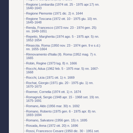
Regione Lombardia (1974 ott. 25 - 1975 apr.17) nn.
1640-1643
Regione Piemonte (1971 dic. 2) n. 1644
Regione Toscana (1972 ott. 10 - 1975 giu. 10) nn.
1645-1648
Renda, Francesco (1973 nov. 23 - 1974 gen. 25)
nn. 1649-1651
Repetto, Margherita (1974 ago. 5 - 1975 apr. 5) nn.
1652-1654
Rinascita. Roma (1950 nov. 23 - 1974 gen. 9 e s.d.)
nn. 1655-1664
Rinnovamento d'Italia (Il). Roma (1952 mag. 7) n.
1665
Robin, Regine (1973 lug. 8) n. 1666
Rocchi, Adua (1962 feb. 5 - 1975 mar. 5) nn. 1667-
1668
Rocchi, Licia (1971 ott. 1) n. 1669
Rochat, Giorgio (1971 giu. 20 - 1975 giu. 1) nn.
1670-1673
Roemer, Cornelia (1974 ott. 1) n. 1674
Romagnoli, Sergio (1948 apr. 15 - 1968 set. 19) nn.
1675-1691
Romano, Aldo (1956 mar. 30) n. 1692
Romano, Roberto (1975 gen. 6 - 1975 apr. 8) nn.
1693-1694
Romano, Salvatore (1956 gen. 15) n. 1695
Rosada, Anna (1972 ott. 20) n. 1696
Rossi, Francesco Cesare (1950 dic. 30 - 1951 set.