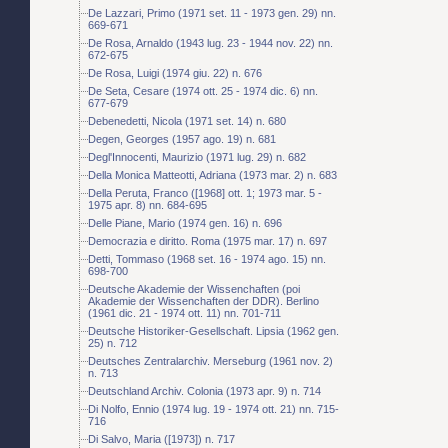
De Lazzari, Primo (1971 set. 11 - 1973 gen. 29) nn.
669-671
De Rosa, Arnaldo (1943 lug. 23 - 1944 nov. 22) nn.
672-675
De Rosa, Luigi (1974 giu. 22) n. 676
De Seta, Cesare (1974 ott. 25 - 1974 dic. 6) nn.
677-679
Debenedetti, Nicola (1971 set. 14) n. 680
Degen, Georges (1957 ago. 19) n. 681
Degl'Innocenti, Maurizio (1971 lug. 29) n. 682
Della Monica Matteotti, Adriana (1973 mar. 2) n. 683
Della Peruta, Franco ([1968] ott. 1; 1973 mar. 5 -
1975 apr. 8) nn. 684-695
Delle Piane, Mario (1974 gen. 16) n. 696
Democrazia e diritto. Roma (1975 mar. 17) n. 697
Detti, Tommaso (1968 set. 16 - 1974 ago. 15) nn.
698-700
Deutsche Akademie der Wissenchaften (poi
Akademie der Wissenchaften der DDR). Berlino
(1961 dic. 21 - 1974 ott. 11) nn. 701-711
Deutsche Historiker-Gesellschaft. Lipsia (1962 gen.
25) n. 712
Deutsches Zentralarchiv. Merseburg (1961 nov. 2)
n. 713
Deutschland Archiv. Colonia (1973 apr. 9) n. 714
Di Nolfo, Ennio (1974 lug. 19 - 1974 ott. 21) nn. 715-
716
Di Salvo, Maria ([1973]) n. 717