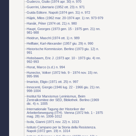
Guderzo, Giulio (1974 apr. 30) n. 970
Guerrini, Libertario (1952 ott. 23) n. 971
Guida Editore. Napoli (1974 gen. 31) n. 972
Hájek, Milos (1962 mar. 20-1974 apr. 1) nn. 973-979
Hanák, Péter (1974 ott. 21) n. 980
Haupt, Georges (1973 gen. 15 - 1975 gen. 21) nn.
981-988
Heidrun, Maschl (1974 ott. 1) n. 989
Hellfaier, Karl-Alexander (1957 giu. 29) n. 990
Historische Kommission. Berlino (1973 giu. 12) n.
991
Hobsbawm, Eric J. (1973 apr. 10 - 1973 giu. 4) nn.
992-993
Horat, Marco (s.d.) n. 994
Hunecke, Volker (1972 feb. 9 - 1974 nov. 15) nn.
995-996
Imarisio, Eligio (1971 ott. 25) n. 997
Innocenti, Giorgio (1946 lug. 22 - 1966 giu. 21) nn.
998-1004
Institut für Marxismus Leninismus, Beim
Zentralkomitee der SED, Bibliothek. Berlino (1969
dic. 4) n. 1005
Internationale Tagung der Historiker der
Arbeiterbewegung (ITH). Vienna (1972 feb. 1 - 1975
mag. 28) nn. 1006-1012
Isola, Gianni (1971 nov. 22) n. 1013
Istituto Campano per la Storia della Resistenza.
Napoli (1972 gen. 19) n. 1014