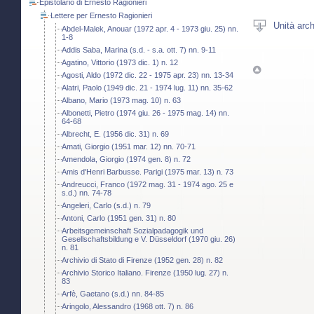
Epistolario di Ernesto Ragionieri
Lettere per Ernesto Ragionieri
Unità arch
Abdel-Malek, Anouar (1972 apr. 4 - 1973 giu. 25) nn.
1-8
Addis Saba, Marina (s.d. - s.a. ott. 7) nn. 9-11
Agatino, Vittorio (1973 dic. 1) n. 12
Agosti, Aldo (1972 dic. 22 - 1975 apr. 23) nn. 13-34
Alatri, Paolo (1949 dic. 21 - 1974 lug. 11) nn. 35-62
Albano, Mario (1973 mag. 10) n. 63
Albonetti, Pietro (1974 giu. 26 - 1975 mag. 14) nn.
64-68
Albrecht, E. (1956 dic. 31) n. 69
Amati, Giorgio (1951 mar. 12) nn. 70-71
Amendola, Giorgio (1974 gen. 8) n. 72
Amis d'Henri Barbusse. Parigi (1975 mar. 13) n. 73
Andreucci, Franco (1972 mag. 31 - 1974 ago. 25 e
s.d.) nn. 74-78
Angeleri, Carlo (s.d.) n. 79
Antoni, Carlo (1951 gen. 31) n. 80
Arbeitsgemeinschaft Sozialpadagogik und
Gesellschaftsbildung e V. Düsseldorf (1970 giu. 26)
n. 81
Archivio di Stato di Firenze (1952 gen. 28) n. 82
Archivio Storico Italiano. Firenze (1950 lug. 27) n.
83
Arfè, Gaetano (s.d.) nn. 84-85
Aringolo, Alessandro (1968 ott. 7) n. 86