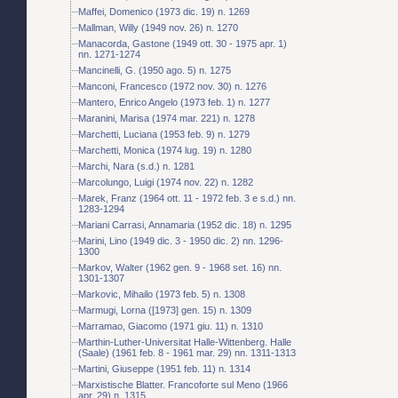
Maffei, Domenico (1973 dic. 19) n. 1269
Mallman, Willy (1949 nov. 26) n. 1270
Manacorda, Gastone (1949 ott. 30 - 1975 apr. 1)
nn. 1271-1274
Mancinelli, G. (1950 ago. 5) n. 1275
Manconi, Francesco (1972 nov. 30) n. 1276
Mantero, Enrico Angelo (1973 feb. 1) n. 1277
Maranini, Marisa (1974 mar. 221) n. 1278
Marchetti, Luciana (1953 feb. 9) n. 1279
Marchetti, Monica (1974 lug. 19) n. 1280
Marchi, Nara (s.d.) n. 1281
Marcolungo, Luigi (1974 nov. 22) n. 1282
Marek, Franz (1964 ott. 11 - 1972 feb. 3 e s.d.) nn.
1283-1294
Mariani Carrasi, Annamaria (1952 dic. 18) n. 1295
Marini, Lino (1949 dic. 3 - 1950 dic. 2) nn. 1296-
1300
Markov, Walter (1962 gen. 9 - 1968 set. 16) nn.
1301-1307
Markovic, Mihailo (1973 feb. 5) n. 1308
Marmugi, Lorna ([1973] gen. 15) n. 1309
Marramao, Giacomo (1971 giu. 11) n. 1310
Marthin-Luther-Universitat Halle-Wittenberg. Halle
(Saale) (1961 feb. 8 - 1961 mar. 29) nn. 1311-1313
Martini, Giuseppe (1951 feb. 11) n. 1314
Marxistische Blatter. Francoforte sul Meno (1966
apr. 29) n. 1315