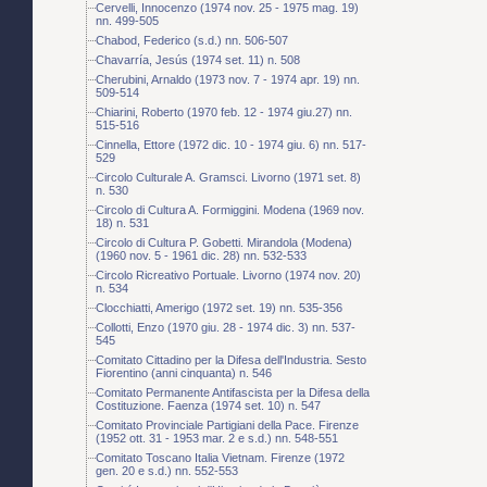
Cervelli, Innocenzo (1974 nov. 25 - 1975 mag. 19)
nn. 499-505
Chabod, Federico (s.d.) nn. 506-507
Chavarría, Jesús (1974 set. 11) n. 508
Cherubini, Arnaldo (1973 nov. 7 - 1974 apr. 19) nn.
509-514
Chiarini, Roberto (1970 feb. 12 - 1974 giu.27) nn.
515-516
Cinnella, Ettore (1972 dic. 10 - 1974 giu. 6) nn. 517-
529
Circolo Culturale A. Gramsci. Livorno (1971 set. 8)
n. 530
Circolo di Cultura A. Formiggini. Modena (1969 nov.
18) n. 531
Circolo di Cultura P. Gobetti. Mirandola (Modena)
(1960 nov. 5 - 1961 dic. 28) nn. 532-533
Circolo Ricreativo Portuale. Livorno (1974 nov. 20)
n. 534
Clocchiatti, Amerigo (1972 set. 19) nn. 535-356
Collotti, Enzo (1970 giu. 28 - 1974 dic. 3) nn. 537-
545
Comitato Cittadino per la Difesa dell'Industria. Sesto
Fiorentino (anni cinquanta) n. 546
Comitato Permanente Antifascista per la Difesa della
Costituzione. Faenza (1974 set. 10) n. 547
Comitato Provinciale Partigiani della Pace. Firenze
(1952 ott. 31 - 1953 mar. 2 e s.d.) nn. 548-551
Comitato Toscano Italia Vietnam. Firenze (1972
gen. 20 e s.d.) nn. 552-553