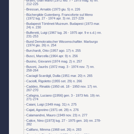
Bravo, Gian Mario (1972 feb. 7 - 1975 mag. 6) nn.
212-225
Bressan, Arnaldo (1973 giu. 5) n. 226
Büchergilde Gutenberg. Francoforte sul Meno
(1972 lug. 27 - 1974 apr. 3) nn. 227-229
Budapesti Történeti Muzeum. Budapest (1973 mar.
24) n. 230
Bulferetti, Luigi (1967 lug. 26 - 1975 apr. 9 e s.d.) nn.
231-253
Bund Demokratischer Wissenschaftler. Marburgo
(1974 giu. 26) n. 254
Burchardt, Otto (1957 ago. 17) n. 255
Busci, Marcella (1964 apr. 9) n. 256
Busino, Giovanni (1974 mag. 2) n. 257
Busoni, Jaurès (1972 mag. 3 - 1974 nov. 7) nn.
258-264
Caciagli Scardigli, Duilia (1951 mar. 20) n. 265
Caciolli, Rigoletto (1955 set. 29) n. 266
Caddeo, Rinaldo (1950 ott. 18 - 1950 nov. 17) nn.
267-270
Cafagna, Luciano ([1956] gen. 3 - 1973 feb. 19) nn.
271-274
Caiani, Luigi (1949 mag. 31) n. 275
Cajati, Agostino (1971 ott. 28) n. 276
Calamandrei, Mauro (1949 nov. 23) n. 277
Calice, Nino ([1973] lug. 27 - 1975 gen. 16) nn. 278-
282
Califano, Mimma (1968 set. 26) n. 283