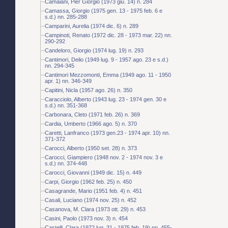
Camaiani, Pier Giorgio (1973 giu. 14) n. 284
Camassa, Giorgio (1975 gen. 13 - 1975 feb. 6 e
s.d.) nn. 285-288
Camparini, Aurelia (1974 dic. 6) n. 289
Campinoti, Renato (1972 dic. 28 - 1973 mar. 22) nn.
290-292
Candeloro, Giorgio (1974 lug. 19) n. 293
Cantimori, Delio (1949 lug. 9 - 1957 ago. 23 e s.d.)
nn. 294-345
Cantimori Mezzomonti, Emma (1949 ago. 11 - 1950
apr. 1) nn. 346-349
Capitini, Nicla (1957 ago. 26) n. 350
Caracciolo, Alberto (1943 lug. 23 - 1974 gen. 30 e
s.d.) nn. 351-368
Carbonara, Cleto (1971 feb. 26) n. 369
Cardia, Umberto (1966 ago. 5) n. 370
Caretti, Lanfranco (1973 gen.23 - 1974 apr. 10) nn.
371-372
Carocci, Alberto (1950 set. 28) n. 373
Carocci, Giampiero (1948 nov. 2 - 1974 nov. 3 e
s.d.) nn. 374-448
Carocci, Giovanni (1949 dic. 15) n. 449
Carpi, Giorgio (1962 feb. 25) n. 450
Casagrande, Mario (1951 feb. 4) n. 451
Casali, Luciano (1974 nov. 25) n. 452
Casanova, M. Clara (1973 ott. 29) n. 453
Casini, Paolo (1973 nov. 3) n. 454
Castelli, Clara (1972 lug. 31 - 1975 feb. 19) nn. 455-