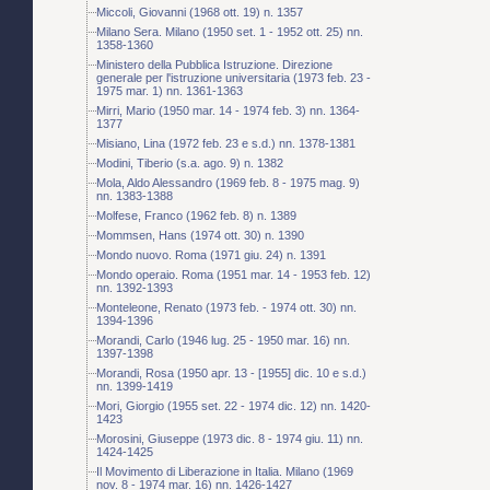
Miccoli, Giovanni (1968 ott. 19) n. 1357
Milano Sera. Milano (1950 set. 1 - 1952 ott. 25) nn.
1358-1360
Ministero della Pubblica Istruzione. Direzione
generale per l'istruzione universitaria (1973 feb. 23 -
1975 mar. 1) nn. 1361-1363
Mirri, Mario (1950 mar. 14 - 1974 feb. 3) nn. 1364-
1377
Misiano, Lina (1972 feb. 23 e s.d.) nn. 1378-1381
Modini, Tiberio (s.a. ago. 9) n. 1382
Mola, Aldo Alessandro (1969 feb. 8 - 1975 mag. 9)
nn. 1383-1388
Molfese, Franco (1962 feb. 8) n. 1389
Mommsen, Hans (1974 ott. 30) n. 1390
Mondo nuovo. Roma (1971 giu. 24) n. 1391
Mondo operaio. Roma (1951 mar. 14 - 1953 feb. 12)
nn. 1392-1393
Monteleone, Renato (1973 feb. - 1974 ott. 30) nn.
1394-1396
Morandi, Carlo (1946 lug. 25 - 1950 mar. 16) nn.
1397-1398
Morandi, Rosa (1950 apr. 13 - [1955] dic. 10 e s.d.)
nn. 1399-1419
Mori, Giorgio (1955 set. 22 - 1974 dic. 12) nn. 1420-
1423
Morosini, Giuseppe (1973 dic. 8 - 1974 giu. 11) nn.
1424-1425
Il Movimento di Liberazione in Italia. Milano (1969
nov. 8 - 1974 mar. 16) nn. 1426-1427