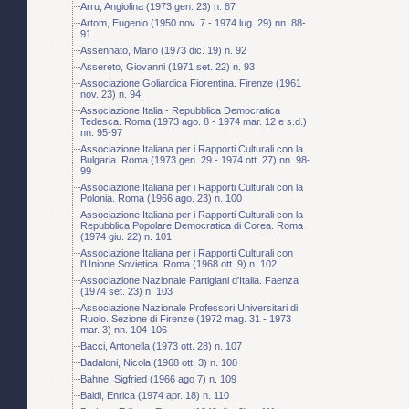
Arru, Angiolina (1973 gen. 23) n. 87
Artom, Eugenio (1950 nov. 7 - 1974 lug. 29) nn. 88-
91
Assennato, Mario (1973 dic. 19) n. 92
Assereto, Giovanni (1971 set. 22) n. 93
Associazione Goliardica Fiorentina. Firenze (1961
nov. 23) n. 94
Associazione Italia - Repubblica Democratica
Tedesca. Roma (1973 ago. 8 - 1974 mar. 12 e s.d.)
nn. 95-97
Associazione Italiana per i Rapporti Culturali con la
Bulgaria. Roma (1973 gen. 29 - 1974 ott. 27) nn. 98-
99
Associazione Italiana per i Rapporti Culturali con la
Polonia. Roma (1966 ago. 23) n. 100
Associazione Italiana per i Rapporti Culturali con la
Repubblica Popolare Democratica di Corea. Roma
(1974 giu. 22) n. 101
Associazione Italiana per i Rapporti Culturali con
l'Unione Sovietica. Roma (1968 ott. 9) n. 102
Associazione Nazionale Partigiani d'Italia. Faenza
(1974 set. 23) n. 103
Associazione Nazionale Professori Universitari di
Ruolo. Sezione di Firenze (1972 mag. 31 - 1973
mar. 3) nn. 104-106
Bacci, Antonella (1973 ott. 28) n. 107
Badaloni, Nicola (1968 ott. 3) n. 108
Bahne, Sigfried (1966 ago 7) n. 109
Baldi, Enrica (1974 apr. 18) n. 110