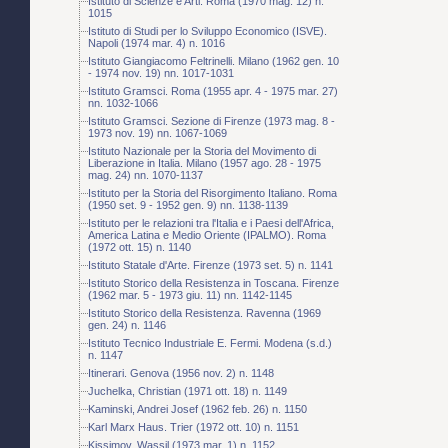
Istituto di Scienze e Arti. Roma (1970 mag. 12) n.
1015
Istituto di Studi per lo Sviluppo Economico (ISVE).
Napoli (1974 mar. 4) n. 1016
Istituto Giangiacomo Feltrinelli. Milano (1962 gen. 10
- 1974 nov. 19) nn. 1017-1031
Istituto Gramsci. Roma (1955 apr. 4 - 1975 mar. 27)
nn. 1032-1066
Istituto Gramsci. Sezione di Firenze (1973 mag. 8 -
1973 nov. 19) nn. 1067-1069
Istituto Nazionale per la Storia del Movimento di
Liberazione in Italia. Milano (1957 ago. 28 - 1975
mag. 24) nn. 1070-1137
Istituto per la Storia del Risorgimento Italiano. Roma
(1950 set. 9 - 1952 gen. 9) nn. 1138-1139
Istituto per le relazioni tra l'Italia e i Paesi dell'Africa,
America Latina e Medio Oriente (IPALMO). Roma
(1972 ott. 15) n. 1140
Istituto Statale d'Arte. Firenze (1973 set. 5) n. 1141
Istituto Storico della Resistenza in Toscana. Firenze
(1962 mar. 5 - 1973 giu. 11) nn. 1142-1145
Istituto Storico della Resistenza. Ravenna (1969
gen. 24) n. 1146
Istituto Tecnico Industriale E. Fermi. Modena (s.d.)
n. 1147
Itinerari. Genova (1956 nov. 2) n. 1148
Juchelka, Christian (1971 ott. 18) n. 1149
Kaminski, Andrei Josef (1962 feb. 26) n. 1150
Karl Marx Haus. Trier (1972 ott. 10) n. 1151
Kissimov, Wassil (1973 mar. 1) n. 1152