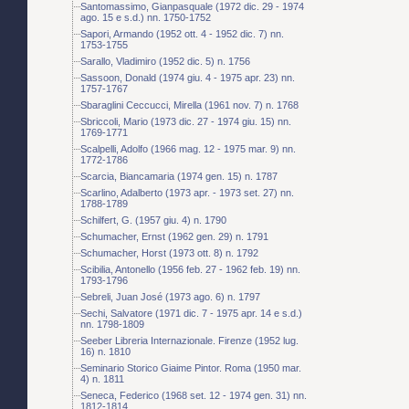
Santomassimo, Gianpasquale (1972 dic. 29 - 1974
ago. 15 e s.d.) nn. 1750-1752
Sapori, Armando (1952 ott. 4 - 1952 dic. 7) nn.
1753-1755
Sarallo, Vladimiro (1952 dic. 5) n. 1756
Sassoon, Donald (1974 giu. 4 - 1975 apr. 23) nn.
1757-1767
Sbaraglini Ceccucci, Mirella (1961 nov. 7) n. 1768
Sbriccoli, Mario (1973 dic. 27 - 1974 giu. 15) nn.
1769-1771
Scalpelli, Adolfo (1966 mag. 12 - 1975 mar. 9) nn.
1772-1786
Scarcia, Biancamaria (1974 gen. 15) n. 1787
Scarlino, Adalberto (1973 apr. - 1973 set. 27) nn.
1788-1789
Schilfert, G. (1957 giu. 4) n. 1790
Schumacher, Ernst (1962 gen. 29) n. 1791
Schumacher, Horst (1973 ott. 8) n. 1792
Scibilia, Antonello (1956 feb. 27 - 1962 feb. 19) nn.
1793-1796
Sebreli, Juan José (1973 ago. 6) n. 1797
Sechi, Salvatore (1971 dic. 7 - 1975 apr. 14 e s.d.)
nn. 1798-1809
Seeber Libreria Internazionale. Firenze (1952 lug.
16) n. 1810
Seminario Storico Giaime Pintor. Roma (1950 mar.
4) n. 1811
Seneca, Federico (1968 set. 12 - 1974 gen. 31) nn.
1812-1814