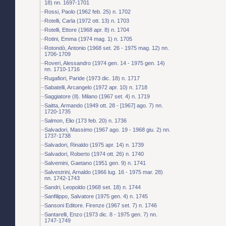
18) nn. 1697-1701
Rossi, Paolo (1962 feb. 25) n. 1702
Rotelli, Carla (1972 ott. 13) n. 1703
Rotelli, Ettore (1968 apr. 8) n. 1704
Rotini, Emma (1974 mag. 1) n. 1705
Rotondò, Antonio (1968 set. 26 - 1975 mag. 12) nn.
1706-1709
Roveri, Alessandro (1974 gen. 14 - 1975 gen. 14)
nn. 1710-1716
Rugafiori, Paride (1973 dic. 18) n. 1717
Sabatelli, Arcangelo (1972 apr. 10) n. 1718
Saggiatore (Il). Milano (1967 set. 4) n. 1719
Saitta, Armando (1949 ott. 28 - [1967] ago. 7) nn.
1720-1735
Salmon, Elio (173 feb. 20) n. 1736
Salvadori, Massimo (1967 ago. 19 - 1968 giu. 2) nn.
1737-1738
Salvadori, Rinaldo (1975 apr. 14) n. 1739
Salvadori, Roberto (1974 ott. 26) n. 1740
Salvemini, Gaetano (1951 gen. 9) n. 1741
Salvestrini, Arnaldo (1966 lug. 16 - 1975 mar. 28)
nn. 1742-1743
Sandri, Leopoldo (1968 set. 18) n. 1744
Sanfilippo, Salvatore (1975 gen. 4) n. 1745
Sansoni Editore. Firenze (1967 set. 7) n. 1746
Santarelli, Enzo (1973 dic. 8 - 1975 gen. 7) nn.
1747-1749