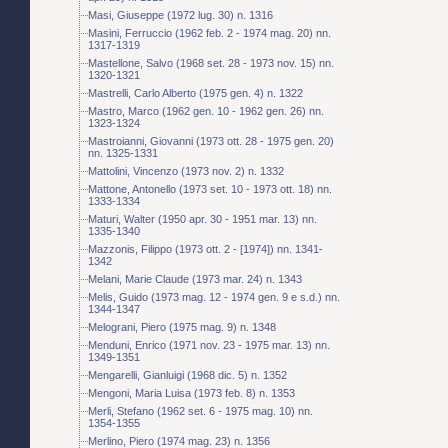
Masi, Giuseppe (1972 lug. 30) n. 1316
Masini, Ferruccio (1962 feb. 2 - 1974 mag. 20) nn.
1317-1319
Mastellone, Salvo (1968 set. 28 - 1973 nov. 15) nn.
1320-1321
Mastrelli, Carlo Alberto (1975 gen. 4) n. 1322
Mastro, Marco (1962 gen. 10 - 1962 gen. 26) nn.
1323-1324
Mastroianni, Giovanni (1973 ott. 28 - 1975 gen. 20)
nn. 1325-1331
Mattolini, Vincenzo (1973 nov. 2) n. 1332
Mattone, Antonello (1973 set. 10 - 1973 ott. 18) nn.
1333-1334
Maturi, Walter (1950 apr. 30 - 1951 mar. 13) nn.
1335-1340
Mazzonis, Filippo (1973 ott. 2 - [1974]) nn. 1341-
1342
Melani, Marie Claude (1973 mar. 24) n. 1343
Melis, Guido (1973 mag. 12 - 1974 gen. 9 e s.d.) nn.
1344-1347
Melograni, Piero (1975 mag. 9) n. 1348
Menduni, Enrico (1971 nov. 23 - 1975 mar. 13) nn.
1349-1351
Mengarelli, Gianluigi (1968 dic. 5) n. 1352
Mengoni, Maria Luisa (1973 feb. 8) n. 1353
Merli, Stefano (1962 set. 6 - 1975 mag. 10) nn.
1354-1355
Merlino, Piero (1974 mag. 23) n. 1356