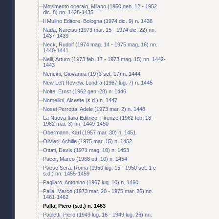
Movimento operaio. Milano (1950 gen. 12 - 1952
dic. 8) nn. 1428-1435
Il Mulino Editore. Bologna (1974 dic. 9) n. 1436
Nada, Narciso (1973 mar. 15 - 1974 dic. 22) nn.
1437-1439
Neck, Rudolf (1974 mag. 14 - 1975 mag. 16) nn.
1440-1441
Nelli, Arturo (1973 feb. 17 - 1973 mag. 15) nn. 1442-
1443
Nencini, Giovanna (1973 set. 17) n. 1444
New Left Review. Londra (1967 lug. 7) n. 1445
Nolte, Ernst (1962 gen. 28) n. 1446
Nomellini, Alceste (s.d.) n. 1447
Nosei Perrotta, Adele (1973 mar. 2) n. 1448
La Nuova Italia Editrice. Firenze (1962 feb. 18 -
1962 mar. 3) nn. 1449-1450
Obermann, Karl (1957 mar. 30) n. 1451
Olivieri, Achille (1975 mar. 15) n. 1452
Ottati, Davis (1971 mag. 10) n. 1453
Pacor, Marco (1968 ott. 10) n. 1454
Paese Sera. Roma (1950 lug. 15 - 1950 set. 1 e
s.d.) nn. 1455-1459
Pagliaro, Antonino (1967 lug. 10) n. 1460
Palla, Marco (1973 mar. 20 - 1975 mar. 26) nn.
1461-1462
Palla, Piero (s.d.) n. 1463
Paoletti, Piero (1949 lug. 16 - 1949 lug. 26) nn.