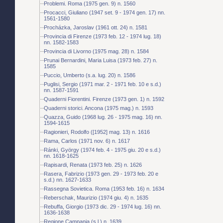
Problemi. Roma (1975 gen. 9) n. 1560
Procacci, Giuliano (1947 set. 9 - 1974 gen. 17) nn.
1561-1580
Procházka, Jaroslav (1961 ott. 24) n. 1581
Provincia di Firenze (1973 feb. 12 - 1974 lug. 18)
nn. 1582-1583
Provincia di Livorno (1975 mag. 28) n. 1584
Prunai Bernardini, Maria Luisa (1973 feb. 27) n.
1585
Puccio, Umberto (s.a. lug. 20) n. 1586
Puglisi, Sergio (1971 mar. 2 - 1971 feb. 10 e s.d.)
nn. 1587-1591
Quaderni Fiorentini. Firenze (1973 gen. 1) n. 1592
Quaderni storici. Ancona (1975 mag.) n. 1593
Quazza, Guido (1968 lug. 26 - 1975 mag. 16) nn.
1594-1615
Ragionieri, Rodolfo ([1952] mag. 13) n. 1616
Rama, Carlos (1971 nov. 6) n. 1617
Ránki, György (1974 feb. 4 - 1975 giu. 20 e s.d.)
nn. 1618-1625
Rapisardi, Renata (1973 feb. 25) n. 1626
Rasera, Fabrizio (1973 gen. 29 - 1973 feb. 20 e
s.d.) nn. 1627-1633
Rassegna Sovietica. Roma (1953 feb. 16) n. 1634
Reberschak, Maurizio (1974 giu. 4) n. 1635
Rebuffa, Giorgio (1973 dic. 29 - 1974 lug. 16) nn.
1636-1638
Regione Campania (s.l.) n. 1639