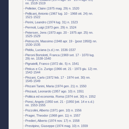
nn. 1518-1519
Pelletier, Claire (1975 mag. 29) n. 1520
Pellicani, Antonio (1967 lug. 10 - 1968 ott. 24) nn.
1521-1522
Perini, Leandro (1974 lug. 31) n. 1523
Permoli, Luigi (1973 gen. 29) n. 1524
Petersen, Jens (1973 ago. 20 - 1975 apr. 25) nn.
1525-1529
Petrocchi, Massimo (1948 apr. 19 - [post 1950]) nn.
1530-1535
Piddiu, Luciana (s.d.) nn. 1536-1537
Pieroni Bortolotti, Franca (1969 set. 17 - 1070 lug.
29) nn. 1538-1540
Pignatelli, Franco (1972 dic. 5) n. 1541
Pinkus e Co. Zurigo (1966 ott. 21 - 1973 giu. 12) nn.
1542-1544
Pinzani, Carlo (1972 feb. 17 - 1974 set. 30) nn.
1545-1549
Pinzani Tanini, Maria (1974 gen. 21) n. 1550
Pinzauti, Leonardo (1957 ago. 10) n. 1551
Politica ed economia. Roma (1974 set. 30) n. 1552
Ponsi, Angelo (1950 set. 21 - [1950 ]ott. 14 e s.d.)
nn. 1553-1555
Pozzolini, Alberto (1971 gen. 10) n. 1556
Prager, Theodor (1968 gen. 11) n. 1557
Predieri, Alberto (1974 nov. 17) n. 1558
Prestipino, Giuseppe (1974 mag. 10) n. 1559