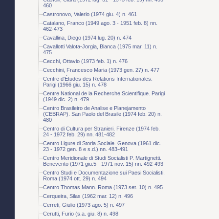
460
Castronovo, Valerio (1974 giu. 4) n. 461
Catalano, Franco (1949 ago. 3 - 1951 feb. 8) nn.
462-473
Cavallina, Diego (1974 lug. 20) n. 474
Cavallotti Valota-Jorgia, Bianca (1975 mar. 11) n.
475
Cecchi, Ottavio (1973 feb. 1) n. 476
Cecchini, Francesco Maria (1973 gen. 27) n. 477
Centre d'Études des Relations Internationales.
Parigi (1966 giu. 15) n. 478
Centre National de la Recherche Scientifique. Parigi
(1949 dic. 2) n. 479
Centro Brasileiro de Analise e Planejamento
(CEBRAP). San Paolo del Brasile (1974 feb. 20) n.
480
Centro di Cultura per Stranieri. Firenze (1974 feb.
24 - 1972 feb. 29) nn. 481-482
Centro Ligure di Storia Sociale. Genova (1961 dic.
23 - 1972 gen. 8 e s.d.) nn. 483-491
Centro Meridionale di Studi Socialisti P. Martignetti.
Benevento (1971 giu.5 - 1971 nov. 15) nn. 492-493
Centro Studi e Documentazione sui Paesi Socialisti.
Roma (1974 ott. 29) n. 494
Centro Thomas Mann. Roma (1973 set. 10) n. 495
Cerqueira, Silas (1962 mar. 12) n. 496
Cerreti, Giulio (1973 ago. 5) n. 497
Cerutti, Furio (s.a. giu. 8) n. 498