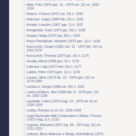
Klein, Fritz (1974 gen. 11 - 1974 set. 11) nn. 1153-
1154
Klopcic, France (1972 set. 23) n. 1155
Koloman, Gajan (1969 feb. 22) n. 1156
Konder, Leandro (1967 ago. 1) n. 1157
Königseder, Karin (1974 giu. 19) n. 1158
Koppel, Helga (1972 lug. 28) n. 1159
Kraus Periodicals. Nendeln (1973 gen. 11) n. 1160
Kuczynski, Jürgen (1961 nov. 11 - 1974 feb. 25) nn.
1161-1174
Kuczynski, Thomas (1973 giu. 15) n. 1175
Kurella, Alfred (1968 gen. 3) n. 1176
Labruna, Luigi (1973 mar. 22) n. 1177
Ladkin, Peter (1973 gen. 11) n. 1178
Lanaro, Silvio (1973 dic. 22 - 1974 gen. 22) nn.
1179-1180
Landucci, Sergio (1968 set. 30) n. 1181
Laterza Editore. Bari (1950 feb. 6 - 1975 gen. 21)
nn. 1182-1199
Laudadio, Felice (1974 mag. 14 - 1974 ott. 9) nn.
1200-1204
Ledda, Romano (s.d.) nn. 1205-1209
Lega Nazionale delle Cooperative e Mutue. Firenze
(1973 mag. 2) n. 1210
Legnani, Massimo (1971 lug. 26 - 1974 lug. 22) nn.
1211-1215
Leibzon, Boris Moisevic e Sirinja, Kiril Kirillovic (1975