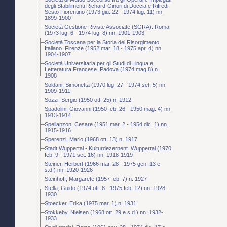
degli Stabilimenti Richard-Ginori di Doccia e Rifredi.
Sesto Fiorentino (1973 giu. 22 - 1974 lug. 11) nn.
1899-1900
Società Gestione Riviste Associate (SGRA). Roma
(1973 lug. 6 - 1974 lug. 8) nn. 1901-1903
Società Toscana per la Storia del Risorgimento
Italiano. Firenze (1952 mar. 18 - 1975 apr. 4) nn.
1904-1907
Società Universitaria per gli Studi di Lingua e
Letteratura Francese. Padova (1974 mag.8) n.
1908
Soldani, Simonetta (1970 lug. 27 - 1974 set. 5) nn.
1909-1911
Sozzi, Sergio (1950 ott. 25) n. 1912
Spadolini, Giovanni (1950 feb. 26 - 1950 mag. 4) nn.
1913-1914
Spellanzon, Cesare (1951 mar. 2 - 1954 dic. 1) nn.
1915-1916
Sperenzi, Mario (1968 ott. 13) n. 1917
Stadt Wuppertal - Kulturdezernent. Wuppertal (1970
feb. 9 - 1971 set. 16) nn. 1918-1919
Steiner, Herbert (1966 mar. 28 - 1975 gen. 13 e
s.d.) nn. 1920-1926
Steinhoff, Margarete (1957 feb. 7) n. 1927
Stella, Guido (1974 ott. 8 - 1975 feb. 12) nn. 1928-
1930
Stoecker, Erika (1975 mar. 1) n. 1931
Stokkeby, Nielsen (1968 ott. 29 e s.d.) nn. 1932-
1933