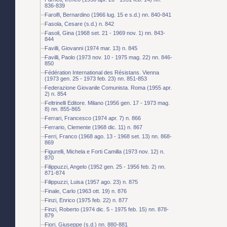
836-839
Farolfi, Bernardino (1966 lug. 15 e s.d.) nn. 840-841
Fasola, Cesare (s.d.) n. 842
Fasoli, Gina (1968 set. 21 - 1969 nov. 1) nn. 843-
844
Favilli, Giovanni (1974 mar. 13) n. 845
Favilli, Paolo (1973 nov. 10 - 1975 mag. 22) nn. 846-
850
Fédération International des Résistans. Vienna
(1973 gen. 25 - 1973 feb. 23) nn. 851-853
Federazione Giovanile Comunista. Roma (1955 apr.
2) n. 854
Feltrinelli Editore. Milano (1956 gen. 17 - 1973 mag.
8) nn. 855-865
Ferrari, Francesco (1974 apr. 7) n. 866
Ferrario, Clemente (1968 dic. 11) n. 867
Ferri, Franco (1968 ago. 13 - 1968 set. 13) nn. 868-
869
Figurelli, Michela e Forti Camilla (1973 nov. 12) n.
870
Filippuzzi, Angelo (1952 gen. 25 - 1956 feb. 2) nn.
871-874
Filippuzzi, Luisa (1957 ago. 23) n. 875
Finale, Carlo (1963 ott. 19) n. 876
Finzi, Enrico (1975 feb. 22) n. 877
Finzi, Roberto (1974 dic. 5 - 1975 feb. 15) nn. 878-
879
Fiori, Giuseppe (s.d.) nn. 880-881