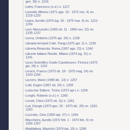
gen. 30) n. 1216
Lelmi, Francesco (s.d.) n. 1217
Leonetti, Alfonso (1971 ago. 15 - 1972 nov. 4) nn.
1218-1220
Lepre, Aurelio (1970 lug. 26 - 1975 mar. 4) nn. 1221-
1234
Levi, Alessandro (1950 ott. 11 - 1950 nov. 22) nn.
1235-1237
Levra, Umberto (1975 apr. 24) n. 1238
Librairie Armand Colin. Parigi (1975 apr. 2) n. 1239
Libreria Rinascita. Roma (1957 ago. 23) n. 1240
Librerie Italiane Riunite. Milano (1974 lug. 31) n.
1241
Liceo Scientifico Guido Castelnuovo. Firenze (1973
giu. 28) n. 1242
Livorsi, Franco (1973 ott. 18 - 1975 mag. 24) nn.
1243-1256
Lizzero, Mario (1968 dic. 13) n. 1257
Lobl, Eugen (1967 ott. 20) n. 1258
Loescher Editore. Torino (1973 apr.) n. 1259
Longhi, Roberto (s.d.) n. 1260
Lovett, Clara (1973 ott. 11) n. 1261
Luti, Giorgio (1973 gen. 20 - 1973 dic. 29) nn. 1262-
1263
Luzzatto, Gino (1950 apr. 27) n. 1264
Macchioro, Aurelio (1972 feb. 1 - 1974 feb. 4) nn.
1265-1267
Maddalena, Maurizio (1974 lug. 15) n. 1268