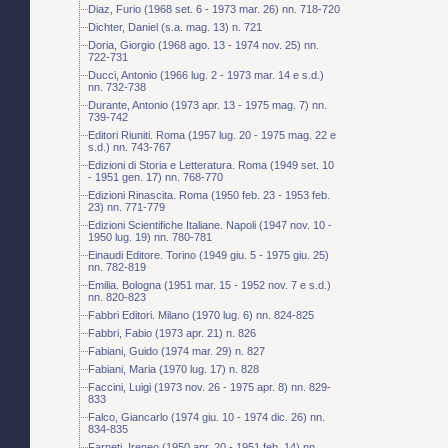
Diaz, Furio (1968 set. 6 - 1973 mar. 26) nn. 718-720
Dichter, Daniel (s.a. mag. 13) n. 721
Doria, Giorgio (1968 ago. 13 - 1974 nov. 25) nn.
722-731
Ducci, Antonio (1966 lug. 2 - 1973 mar. 14 e s.d.)
nn. 732-738
Durante, Antonio (1973 apr. 13 - 1975 mag. 7) nn.
739-742
Editori Riuniti. Roma (1957 lug. 20 - 1975 mag. 22 e
s.d.) nn. 743-767
Edizioni di Storia e Letteratura. Roma (1949 set. 10
- 1951 gen. 17) nn. 768-770
Edizioni Rinascita. Roma (1950 feb. 23 - 1953 feb.
23) nn. 771-779
Edizioni Scientifiche Italiane. Napoli (1947 nov. 10 -
1950 lug. 19) nn. 780-781
Einaudi Editore. Torino (1949 giu. 5 - 1975 giu. 25)
nn. 782-819
Emilia. Bologna (1951 mar. 15 - 1952 nov. 7 e s.d.)
nn. 820-823
Fabbri Editori. Milano (1970 lug. 6) nn. 824-825
Fabbri, Fabio (1973 apr. 21) n. 826
Fabiani, Guido (1974 mar. 29) n. 827
Fabiani, Maria (1970 lug. 17) n. 828
Faccini, Luigi (1973 nov. 26 - 1975 apr. 8) nn. 829-
833
Falco, Giancarlo (1974 giu. 10 - 1974 dic. 26) nn.
834-835
Farneti, Ireneo (1950 apr. 20 - 1951 feb. 14) nn.