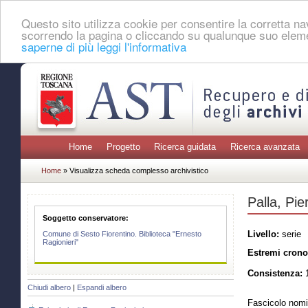
Questo sito utilizza cookie per consentire la corretta 
scorrendo la pagina o cliccando su qualunque suo eleme
saperne di più leggi l'informativa
Home
Progetto
Ricerca guidata
Ricerca avanzata
Home
» Visualizza scheda complesso archivistico
Palla, Pie
Soggetto conservatore:
Livello:
serie
Comune di Sesto Fiorentino. Biblioteca "Ernesto
Ragionieri"
Estremi crono
Consistenza:
1
Chiudi albero
|
Espandi albero
Fascicolo nomi