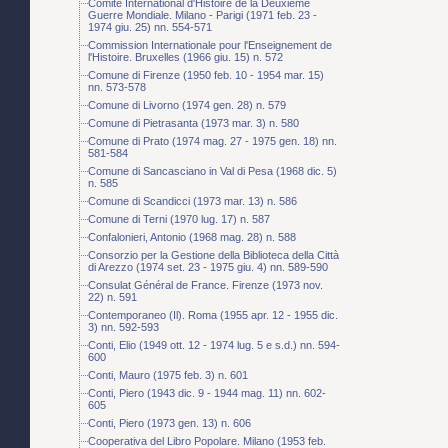
Comité International d'Histoire de la Deuxième
Guerre Mondiale. Milano - Parigi (1971 feb. 23 -
1974 giu. 25) nn. 554-571
Commission Internationale pour l'Enseignement de
l'Histoire. Bruxelles (1966 giu. 15) n. 572
Comune di Firenze (1950 feb. 10 - 1954 mar. 15)
nn. 573-578
Comune di Livorno (1974 gen. 28) n. 579
Comune di Pietrasanta (1973 mar. 3) n. 580
Comune di Prato (1974 mag. 27 - 1975 gen. 18) nn.
581-584
Comune di Sancasciano in Val di Pesa (1968 dic. 5)
n. 585
Comune di Scandicci (1973 mar. 13) n. 586
Comune di Terni (1970 lug. 17) n. 587
Confalonieri, Antonio (1968 mag. 28) n. 588
Consorzio per la Gestione della Biblioteca della Città
di Arezzo (1974 set. 23 - 1975 giu. 4) nn. 589-590
Consulat Général de France. Firenze (1973 nov.
22) n. 591
Contemporaneo (Il). Roma (1955 apr. 12 - 1955 dic.
3) nn. 592-593
Conti, Elio (1949 ott. 12 - 1974 lug. 5 e s.d.) nn. 594-
600
Conti, Mauro (1975 feb. 3) n. 601
Conti, Piero (1943 dic. 9 - 1944 mag. 11) nn. 602-
605
Conti, Piero (1973 gen. 13) n. 606
Cooperativa del Libro Popolare. Milano (1953 feb.