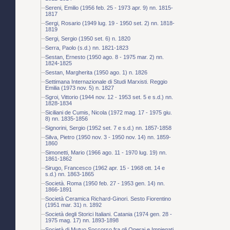
Sereni, Emilio (1956 feb. 25 - 1973 apr. 9) nn. 1815-
1817
Sergi, Rosario (1949 lug. 19 - 1950 set. 2) nn. 1818-
1819
Sergi, Sergio (1950 set. 6) n. 1820
Serra, Paolo (s.d.) nn. 1821-1823
Sestan, Ernesto (1950 ago. 8 - 1975 mar. 2) nn.
1824-1825
Sestan, Margherita (1950 ago. 1) n. 1826
Settimana Internazionale di Studi Marxisti. Reggio
Emilia (1973 nov. 5) n. 1827
Sgroi, Vittorio (1944 nov. 12 - 1953 set. 5 e s.d.) nn.
1828-1834
Siciliani de Cumis, Nicola (1972 mag. 17 - 1975 giu.
8) nn. 1835-1856
Signorini, Sergio (1952 set. 7 e s.d.) nn. 1857-1858
Silva, Pietro (1950 nov. 3 - 1950 nov. 14) nn. 1859-
1860
Simonetti, Mario (1966 ago. 11 - 1970 lug. 19) nn.
1861-1862
Sirugo, Francesco (1962 apr. 15 - 1968 ott. 14 e
s.d.) nn. 1863-1865
Società. Roma (1950 feb. 27 - 1953 gen. 14) nn.
1866-1891
Società Ceramica Richard-Ginori. Sesto Fiorentino
(1951 mar. 31) n. 1892
Società degli Storici Italiani. Catania (1974 gen. 28 -
1975 mag. 17) nn. 1893-1898
Società di Mutuo Soccorso fra gli Operai e Impiegati