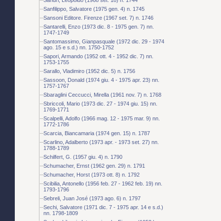
Sanfilippo, Salvatore (1975 gen. 4) n. 1745
Sansoni Editore. Firenze (1967 set. 7) n. 1746
Santarelli, Enzo (1973 dic. 8 - 1975 gen. 7) nn.
1747-1749
Santomassimo, Gianpasquale (1972 dic. 29 - 1974
ago. 15 e s.d.) nn. 1750-1752
Sapori, Armando (1952 ott. 4 - 1952 dic. 7) nn.
1753-1755
Sarallo, Vladimiro (1952 dic. 5) n. 1756
Sassoon, Donald (1974 giu. 4 - 1975 apr. 23) nn.
1757-1767
Sbaraglini Ceccucci, Mirella (1961 nov. 7) n. 1768
Sbriccoli, Mario (1973 dic. 27 - 1974 giu. 15) nn.
1769-1771
Scalpelli, Adolfo (1966 mag. 12 - 1975 mar. 9) nn.
1772-1786
Scarcia, Biancamaria (1974 gen. 15) n. 1787
Scarlino, Adalberto (1973 apr. - 1973 set. 27) nn.
1788-1789
Schilfert, G. (1957 giu. 4) n. 1790
Schumacher, Ernst (1962 gen. 29) n. 1791
Schumacher, Horst (1973 ott. 8) n. 1792
Scibilia, Antonello (1956 feb. 27 - 1962 feb. 19) nn.
1793-1796
Sebreli, Juan José (1973 ago. 6) n. 1797
Sechi, Salvatore (1971 dic. 7 - 1975 apr. 14 e s.d.)
nn. 1798-1809