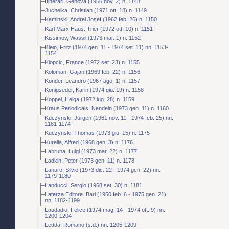
Itinerari. Genova (1956 nov. 2) n. 1148
Juchelka, Christian (1971 ott. 18) n. 1149
Kaminski, Andrei Josef (1962 feb. 26) n. 1150
Karl Marx Haus. Trier (1972 ott. 10) n. 1151
Kissimov, Wassil (1973 mar. 1) n. 1152
Klein, Fritz (1974 gen. 11 - 1974 set. 11) nn. 1153-
1154
Klopcic, France (1972 set. 23) n. 1155
Koloman, Gajan (1969 feb. 22) n. 1156
Konder, Leandro (1967 ago. 1) n. 1157
Königseder, Karin (1974 giu. 19) n. 1158
Koppel, Helga (1972 lug. 28) n. 1159
Kraus Periodicals. Nendeln (1973 gen. 11) n. 1160
Kuczynski, Jürgen (1961 nov. 11 - 1974 feb. 25) nn.
1161-1174
Kuczynski, Thomas (1973 giu. 15) n. 1175
Kurella, Alfred (1968 gen. 3) n. 1176
Labruna, Luigi (1973 mar. 22) n. 1177
Ladkin, Peter (1973 gen. 11) n. 1178
Lanaro, Silvio (1973 dic. 22 - 1974 gen. 22) nn.
1179-1180
Landucci, Sergio (1968 set. 30) n. 1181
Laterza Editore. Bari (1950 feb. 6 - 1975 gen. 21)
nn. 1182-1199
Laudadio, Felice (1974 mag. 14 - 1974 ott. 9) nn.
1200-1204
Ledda, Romano (s.d.) nn. 1205-1209