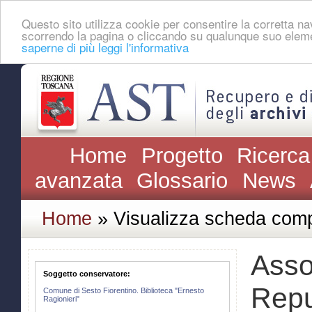
Questo sito utilizza cookie per consentire la corretta 
scorrendo la pagina o cliccando su qualunque suo eleme
saperne di più leggi l'informativa
Home
Progetto
Ricerca
avanzata
Glossario
News
Home
» Visualizza scheda comp
Assoc
Soggetto conservatore:
Repu
Comune di Sesto Fiorentino. Biblioteca "Ernesto
Ragionieri"