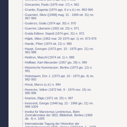
Giovannini, Paolo (1975 mar. 17) n. 962
Granito, Eugenia (1974 ago. 6 e s.d.) nn. 963-966
Guarnieri, Silvio ([1968] mag. 31 - 1969 ott. 31) nn.
967-969
Guderzo, Giulio (1974 apr. 30) n. 970
Guerrini, Libertario (1952 ott. 23) n. 971
Guida Editore. Napoli (1974 gen. 31) n. 972
Hájek, Milos (1962 mar. 20-1974 apr. 1) nn. 973-979
Hanák, Péter (1974 ott. 21) n. 980
Haupt, Georges (1973 gen. 15 - 1975 gen. 21) nn.
981-988
Heidrun, Maschl (1974 ott. 1) n. 989
Hellfaier, Karl-Alexander (1957 giu. 29) n. 990
Historische Kommission. Berlino (1973 giu. 12) n.
991
Hobsbawm, Eric J. (1973 apr. 10 - 1973 giu. 4) nn.
992-993
Horat, Marco (s.d.) n. 994
Hunecke, Volker (1972 feb. 9 - 1974 nov. 15) nn.
995-996
Imarisio, Eligio (1971 ott. 25) n. 997
Innocenti, Giorgio (1946 lug. 22 - 1966 giu. 21) nn.
998-1004
Institut für Marxismus Leninismus, Beim
Zentralkomitee der SED, Bibliothek. Berlino (1969
dic. 4) n. 1005
Internationale Tagung der Historiker der
Arbeiterbewegung (ITH). Vienna (1972 feb. 1 - 1975