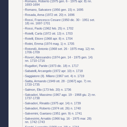
Romano, Roberto (1975 gen. 6 - 1975 apr. 8) nn.
1693-1694
Romano, Salvatore (1956 gen. 15) n. 1695
Rosada, Anna (1972 ott. 20) n. 1696
Rossi, Francesco Cesare (1950 dic. 30 - 1951 set.
18) nn. 1697-1701
Rossi, Paolo (1962 feb. 25) n. 1702
Rotelli, Carla (1972 ott. 13) n. 1703
Rotelli, Ettore (1968 apr. 8) n. 1704
Rotini, Emma (1974 mag. 1) n. 1705
Rotondò, Antonio (1968 set. 26 - 1975 mag. 12) nn.
1706-1709
Roveri, Alessandro (1974 gen. 14 - 1975 gen. 14)
nn. 1710-1716
Rugafiori, Paride (1973 dic. 18) n. 1717
Sabatelli, Arcangelo (1972 apr. 10) n. 1718
Saggiatore (Il). Milano (1967 set. 4) n. 1719
Saitta, Armando (1949 ott. 28 - [1967] ago. 7) nn.
1720-1735
Salmon, Elio (173 feb. 20) n. 1736
Salvadori, Massimo (1967 ago. 19 - 1968 giu. 2) nn.
1737-1738
Salvadori, Rinaldo (1975 apr. 14) n. 1739
Salvadori, Roberto (1974 ott. 26) n. 1740
Salvemini, Gaetano (1951 gen. 9) n. 1741
Salvestrini, Arnaldo (1966 lug. 16 - 1975 mar. 28)
nn. 1742-1743
Sandri, Leopoldo (1968 set. 18) n. 1744