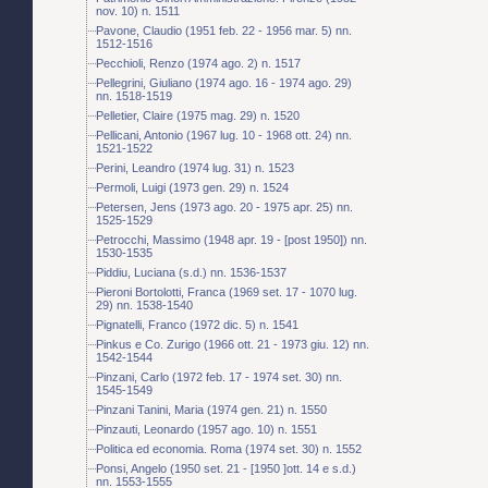
nov. 10) n. 1511
Pavone, Claudio (1951 feb. 22 - 1956 mar. 5) nn.
1512-1516
Pecchioli, Renzo (1974 ago. 2) n. 1517
Pellegrini, Giuliano (1974 ago. 16 - 1974 ago. 29)
nn. 1518-1519
Pelletier, Claire (1975 mag. 29) n. 1520
Pellicani, Antonio (1967 lug. 10 - 1968 ott. 24) nn.
1521-1522
Perini, Leandro (1974 lug. 31) n. 1523
Permoli, Luigi (1973 gen. 29) n. 1524
Petersen, Jens (1973 ago. 20 - 1975 apr. 25) nn.
1525-1529
Petrocchi, Massimo (1948 apr. 19 - [post 1950]) nn.
1530-1535
Piddiu, Luciana (s.d.) nn. 1536-1537
Pieroni Bortolotti, Franca (1969 set. 17 - 1070 lug.
29) nn. 1538-1540
Pignatelli, Franco (1972 dic. 5) n. 1541
Pinkus e Co. Zurigo (1966 ott. 21 - 1973 giu. 12) nn.
1542-1544
Pinzani, Carlo (1972 feb. 17 - 1974 set. 30) nn.
1545-1549
Pinzani Tanini, Maria (1974 gen. 21) n. 1550
Pinzauti, Leonardo (1957 ago. 10) n. 1551
Politica ed economia. Roma (1974 set. 30) n. 1552
Ponsi, Angelo (1950 set. 21 - [1950 ]ott. 14 e s.d.)
nn. 1553-1555