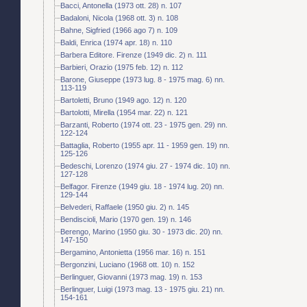
Bacci, Antonella (1973 ott. 28) n. 107
Badaloni, Nicola (1968 ott. 3) n. 108
Bahne, Sigfried (1966 ago 7) n. 109
Baldi, Enrica (1974 apr. 18) n. 110
Barbera Editore. Firenze (1949 dic. 2) n. 111
Barbieri, Orazio (1975 feb. 12) n. 112
Barone, Giuseppe (1973 lug. 8 - 1975 mag. 6) nn.
113-119
Bartoletti, Bruno (1949 ago. 12) n. 120
Bartolotti, Mirella (1954 mar. 22) n. 121
Barzanti, Roberto (1974 ott. 23 - 1975 gen. 29) nn.
122-124
Battaglia, Roberto (1955 apr. 11 - 1959 gen. 19) nn.
125-126
Bedeschi, Lorenzo (1974 giu. 27 - 1974 dic. 10) nn.
127-128
Belfagor. Firenze (1949 giu. 18 - 1974 lug. 20) nn.
129-144
Belvederi, Raffaele (1950 giu. 2) n. 145
Bendiscioli, Mario (1970 gen. 19) n. 146
Berengo, Marino (1950 giu. 30 - 1973 dic. 20) nn.
147-150
Bergamino, Antonietta (1956 mar. 16) n. 151
Bergonzini, Luciano (1968 ott. 10) n. 152
Berlinguer, Giovanni (1973 mag. 19) n. 153
Berlinguer, Luigi (1973 mag. 13 - 1975 giu. 21) nn.
154-161