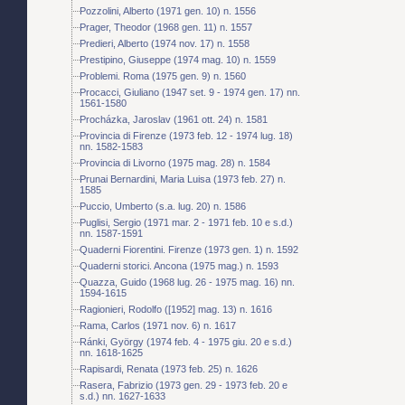
Pozzolini, Alberto (1971 gen. 10) n. 1556
Prager, Theodor (1968 gen. 11) n. 1557
Predieri, Alberto (1974 nov. 17) n. 1558
Prestipino, Giuseppe (1974 mag. 10) n. 1559
Problemi. Roma (1975 gen. 9) n. 1560
Procacci, Giuliano (1947 set. 9 - 1974 gen. 17) nn.
1561-1580
Procházka, Jaroslav (1961 ott. 24) n. 1581
Provincia di Firenze (1973 feb. 12 - 1974 lug. 18)
nn. 1582-1583
Provincia di Livorno (1975 mag. 28) n. 1584
Prunai Bernardini, Maria Luisa (1973 feb. 27) n.
1585
Puccio, Umberto (s.a. lug. 20) n. 1586
Puglisi, Sergio (1971 mar. 2 - 1971 feb. 10 e s.d.)
nn. 1587-1591
Quaderni Fiorentini. Firenze (1973 gen. 1) n. 1592
Quaderni storici. Ancona (1975 mag.) n. 1593
Quazza, Guido (1968 lug. 26 - 1975 mag. 16) nn.
1594-1615
Ragionieri, Rodolfo ([1952] mag. 13) n. 1616
Rama, Carlos (1971 nov. 6) n. 1617
Ránki, György (1974 feb. 4 - 1975 giu. 20 e s.d.)
nn. 1618-1625
Rapisardi, Renata (1973 feb. 25) n. 1626
Rasera, Fabrizio (1973 gen. 29 - 1973 feb. 20 e
s.d.) nn. 1627-1633