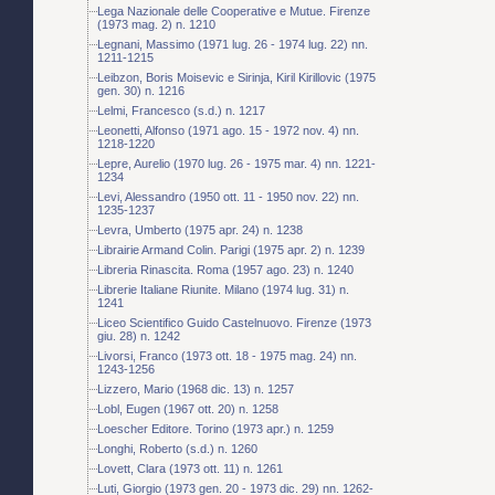
Lega Nazionale delle Cooperative e Mutue. Firenze
(1973 mag. 2) n. 1210
Legnani, Massimo (1971 lug. 26 - 1974 lug. 22) nn.
1211-1215
Leibzon, Boris Moisevic e Sirinja, Kiril Kirillovic (1975
gen. 30) n. 1216
Lelmi, Francesco (s.d.) n. 1217
Leonetti, Alfonso (1971 ago. 15 - 1972 nov. 4) nn.
1218-1220
Lepre, Aurelio (1970 lug. 26 - 1975 mar. 4) nn. 1221-
1234
Levi, Alessandro (1950 ott. 11 - 1950 nov. 22) nn.
1235-1237
Levra, Umberto (1975 apr. 24) n. 1238
Librairie Armand Colin. Parigi (1975 apr. 2) n. 1239
Libreria Rinascita. Roma (1957 ago. 23) n. 1240
Librerie Italiane Riunite. Milano (1974 lug. 31) n.
1241
Liceo Scientifico Guido Castelnuovo. Firenze (1973
giu. 28) n. 1242
Livorsi, Franco (1973 ott. 18 - 1975 mag. 24) nn.
1243-1256
Lizzero, Mario (1968 dic. 13) n. 1257
Lobl, Eugen (1967 ott. 20) n. 1258
Loescher Editore. Torino (1973 apr.) n. 1259
Longhi, Roberto (s.d.) n. 1260
Lovett, Clara (1973 ott. 11) n. 1261
Luti, Giorgio (1973 gen. 20 - 1973 dic. 29) nn. 1262-