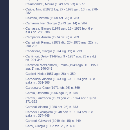
Calamandrei, Mauro (1949 nov. 23) n. 277
Calice, Nino ([1973] lug. 27 - 1975 gen. 16) nn. 278-
282
Califano, Mimma (1968 set. 26) n. 283
Camaiani, Pier Giorgio (1973 giu. 14) n. 284
Camassa, Giorgio (1975 gen. 13 - 1975 feb. 6 e
s.d.) nn. 285-288
Camparini, Aurelia (1974 dic. 6) n. 289
Campinoti, Renato (1972 dic. 28 - 1973 mar. 22) nn.
290-292
Candeloro, Giorgio (1974 lug. 19) n. 293
Cantimori, Delio (1949 lug. 9 - 1957 ago. 23 e s.d.)
nn. 294-345
Cantimori Mezzomonti, Emma (1949 ago. 11 - 1950
apr. 1) nn. 346-349
Capitini, Nicla (1957 ago. 26) n. 350
Caracciolo, Alberto (1943 lug. 23 - 1974 gen. 30 e
s.d.) nn. 351-368
Carbonara, Cleto (1971 feb. 26) n. 369
Cardia, Umberto (1966 ago. 5) n. 370
Caretti, Lanfranco (1973 gen.23 - 1974 apr. 10) nn.
371-372
Carocci, Alberto (1950 set. 28) n. 373
Carocci, Giampiero (1948 nov. 2 - 1974 nov. 3 e
s.d.) nn. 374-448
Carocci, Giovanni (1949 dic. 15) n. 449
Carpi, Giorgio (1962 feb. 25) n. 450