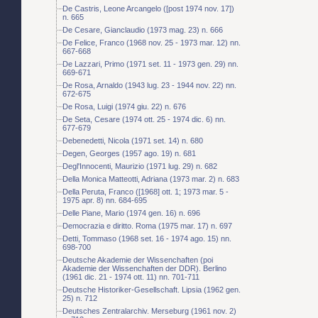
De Castris, Leone Arcangelo ([post 1974 nov. 17])
n. 665
De Cesare, Gianclaudio (1973 mag. 23) n. 666
De Felice, Franco (1968 nov. 25 - 1973 mar. 12) nn.
667-668
De Lazzari, Primo (1971 set. 11 - 1973 gen. 29) nn.
669-671
De Rosa, Arnaldo (1943 lug. 23 - 1944 nov. 22) nn.
672-675
De Rosa, Luigi (1974 giu. 22) n. 676
De Seta, Cesare (1974 ott. 25 - 1974 dic. 6) nn.
677-679
Debenedetti, Nicola (1971 set. 14) n. 680
Degen, Georges (1957 ago. 19) n. 681
Degl'Innocenti, Maurizio (1971 lug. 29) n. 682
Della Monica Matteotti, Adriana (1973 mar. 2) n. 683
Della Peruta, Franco ([1968] ott. 1; 1973 mar. 5 -
1975 apr. 8) nn. 684-695
Delle Piane, Mario (1974 gen. 16) n. 696
Democrazia e diritto. Roma (1975 mar. 17) n. 697
Detti, Tommaso (1968 set. 16 - 1974 ago. 15) nn.
698-700
Deutsche Akademie der Wissenchaften (poi
Akademie der Wissenchaften der DDR). Berlino
(1961 dic. 21 - 1974 ott. 11) nn. 701-711
Deutsche Historiker-Gesellschaft. Lipsia (1962 gen.
25) n. 712
Deutsches Zentralarchiv. Merseburg (1961 nov. 2)