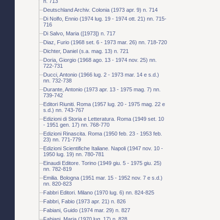
n. 713
Deutschland Archiv. Colonia (1973 apr. 9) n. 714
Di Nolfo, Ennio (1974 lug. 19 - 1974 ott. 21) nn. 715-
716
Di Salvo, Maria ([1973]) n. 717
Diaz, Furio (1968 set. 6 - 1973 mar. 26) nn. 718-720
Dichter, Daniel (s.a. mag. 13) n. 721
Doria, Giorgio (1968 ago. 13 - 1974 nov. 25) nn.
722-731
Ducci, Antonio (1966 lug. 2 - 1973 mar. 14 e s.d.)
nn. 732-738
Durante, Antonio (1973 apr. 13 - 1975 mag. 7) nn.
739-742
Editori Riuniti. Roma (1957 lug. 20 - 1975 mag. 22 e
s.d.) nn. 743-767
Edizioni di Storia e Letteratura. Roma (1949 set. 10
- 1951 gen. 17) nn. 768-770
Edizioni Rinascita. Roma (1950 feb. 23 - 1953 feb.
23) nn. 771-779
Edizioni Scientifiche Italiane. Napoli (1947 nov. 10 -
1950 lug. 19) nn. 780-781
Einaudi Editore. Torino (1949 giu. 5 - 1975 giu. 25)
nn. 782-819
Emilia. Bologna (1951 mar. 15 - 1952 nov. 7 e s.d.)
nn. 820-823
Fabbri Editori. Milano (1970 lug. 6) nn. 824-825
Fabbri, Fabio (1973 apr. 21) n. 826
Fabiani, Guido (1974 mar. 29) n. 827
Fabiani, Maria (1970 lug. 17) n. 828