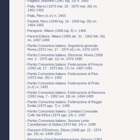
Pagliaro, Antonino (1967 lug. 10) n. 1460
Palla, Marco (1973 mar. 20 - 1975 mar. 26) nn.
1461-1462
Palla, Piero (s.d.) n. 1463
Paoletti, Piero (1949 lug. 16 - 1949 lug. 26) nn.
1464-1465
Paragone. Milano (1966 lug. 6) n. 1466
Parenti Editore. Milano (1955 dic. 31 - 1962 feb. 26)
nn. 1467-1469
Partito Comunista Italiano. Segreteria generale.
Roma (1972 nov. 17 - 1974 ott.) nn. 1470-1474
Partito Comunista Italiano. Direzione. Roma (1950
nov. 2 - 1975 apr. 11) nn. 1475-1486
Partito Comunista Italiano. Federazione di Firenze
(1952 ott. 17 - 1973 feb. 17) nn. 1487-1491
Partito Comunista Italiano. Federazione di Pisa
(1972 mar. 26) n. 1492
Partito Comunista Italiano. Federazione di Prato
(s.d.) n. 1493
Partito Comunista Italiano. Federazione di Ravenna
(1952 mag. 7 - 1952 set. 18) nn. 1494-1495
Partito Comunista Italiano. Federazione di Reggio
Emilia (1973 ago. 7) n. 1496
Partito Comunista Italiano. Comitato Comunale.
Colle Val d'Elsa (1974 ago. 24) n. 1497
Partito Comunista Italiano. Sezione Lenin.
Castellamare di Stabia (1974 feb. 14) n. 1498
Passerin D'Entrèves, Ettore (1948 apr. 22 - 1974
giu. 26) nn. 1499-1510
Patrimonio Ginori Amministrazione. Firenze (1952