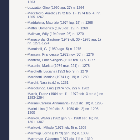
1263
Luzzatto, Gino (1950 apr. 27) n. 1264
Macchioro, Aurelio (1972 feb. 1 - 1974 feb. 4) nn.
1265-1267
Maddalena, Maurizio (1974 lug. 15) n. 1268
Maffei, Domenico (1973 dic. 19) n. 1269
Mallman, Willy (1949 nov. 26) n. 1270
Manacorda, Gastone (1949 ott. 30 - 1975 apr. 1)
nn. 1271-1274
Mancinelli, G. (1950 ago. 5) n. 1275
Manconi, Francesco (1972 nov. 30) n. 1276
Mantero, Enrico Angelo (1973 feb. 1) n. 1277
Maranini, Marisa (1974 mar. 221) n. 1278
Marchetti, Luciana (1953 feb. 9) n. 1279
Marchetti, Monica (1974 lug. 19) n. 1280
Marchi, Nara (s.d.) n. 1281
Marcolungo, Luigi (1974 nov. 22) n. 1282
Marek, Franz (1964 ott. 11 - 1972 feb. 3 e s.d.) nn.
1283-1294
Mariani Carrasi, Annamaria (1952 dic. 18) n. 1295
Marini, Lino (1949 dic. 3 - 1950 dic. 2) nn. 1296-
1300
Markov, Walter (1962 gen. 9 - 1968 set. 16) nn.
1301-1307
Markovic, Mihailo (1973 feb. 5) n. 1308
Marmugi, Lorna ([1973] gen. 15) n. 1309
Marramao, Giacomo (1971 giu. 11) n. 1310