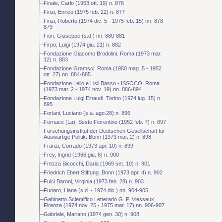
Finale, Carlo (1963 ott. 19) n. 876
Finzi, Enrico (1975 feb. 22) n. 877
Finzi, Roberto (1974 dic. 5 - 1975 feb. 15) nn. 878-
879
Fiori, Giuseppe (s.d.) nn. 880-881
Firpo, Luigi (1974 giu. 21) n. 882
Fondazione Giacomo Brodolini. Roma (1973 mar.
12) n. 883
Fondazione Gramsci. Roma (1950 mag. 5 - 1952
ott. 27) nn. 884-885
Fondazione Lelio e Lisli Basso - ISSOCO. Roma
(1973 mar. 2 - 1974 nov. 19) nn. 886-894
Fondazione Luigi Einaudi. Torino (1974 lug. 15) n.
895
Forlani, Luciano (s.a. ago.28) n. 896
Fornace (La). Sesto Fiorentino (1952 feb. 7) n. 897
Forschungsinstitut der Deutschen Gesellschaft für
Auswärtige Politik. Bonn (1973 mar. 2) n. 898
Franzi, Corrado (1973 apr. 10) n. 899
Frey, Ingrid (1966 giu. 6) n. 900
Frezza Bicocchi, Daria (1969 set. 10) n. 901
Friedrich Ebert Stiftung. Bonn (1973 apr. 4) n. 902
Fulci Baroni, Virginia (1973 feb. 28) n. 903
Funaro, Liana (s.d. - 1974 dic.) nn. 904-905
Gabinetto Scientifico Letterario G. P. Viesseux.
Firenze (1974 nov. 25 - 1975 mar. 17) nn. 906-907
Gabriele, Mariano (1974 gen. 30) n. 908