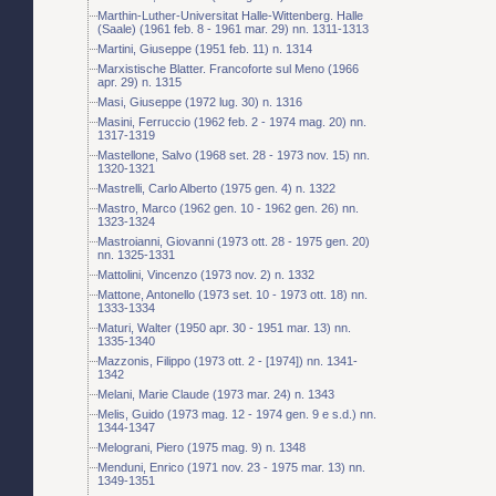
Marthin-Luther-Universitat Halle-Wittenberg. Halle
(Saale) (1961 feb. 8 - 1961 mar. 29) nn. 1311-1313
Martini, Giuseppe (1951 feb. 11) n. 1314
Marxistische Blatter. Francoforte sul Meno (1966
apr. 29) n. 1315
Masi, Giuseppe (1972 lug. 30) n. 1316
Masini, Ferruccio (1962 feb. 2 - 1974 mag. 20) nn.
1317-1319
Mastellone, Salvo (1968 set. 28 - 1973 nov. 15) nn.
1320-1321
Mastrelli, Carlo Alberto (1975 gen. 4) n. 1322
Mastro, Marco (1962 gen. 10 - 1962 gen. 26) nn.
1323-1324
Mastroianni, Giovanni (1973 ott. 28 - 1975 gen. 20)
nn. 1325-1331
Mattolini, Vincenzo (1973 nov. 2) n. 1332
Mattone, Antonello (1973 set. 10 - 1973 ott. 18) nn.
1333-1334
Maturi, Walter (1950 apr. 30 - 1951 mar. 13) nn.
1335-1340
Mazzonis, Filippo (1973 ott. 2 - [1974]) nn. 1341-
1342
Melani, Marie Claude (1973 mar. 24) n. 1343
Melis, Guido (1973 mag. 12 - 1974 gen. 9 e s.d.) nn.
1344-1347
Melograni, Piero (1975 mag. 9) n. 1348
Menduni, Enrico (1971 nov. 23 - 1975 mar. 13) nn.
1349-1351