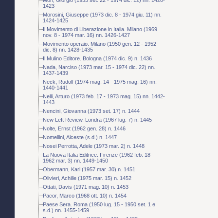
1423
Morosini, Giuseppe (1973 dic. 8 - 1974 giu. 11) nn.
1424-1425
Il Movimento di Liberazione in Italia. Milano (1969
nov. 8 - 1974 mar. 16) nn. 1426-1427
Movimento operaio. Milano (1950 gen. 12 - 1952
dic. 8) nn. 1428-1435
Il Mulino Editore. Bologna (1974 dic. 9) n. 1436
Nada, Narciso (1973 mar. 15 - 1974 dic. 22) nn.
1437-1439
Neck, Rudolf (1974 mag. 14 - 1975 mag. 16) nn.
1440-1441
Nelli, Arturo (1973 feb. 17 - 1973 mag. 15) nn. 1442-
1443
Nencini, Giovanna (1973 set. 17) n. 1444
New Left Review. Londra (1967 lug. 7) n. 1445
Nolte, Ernst (1962 gen. 28) n. 1446
Nomellini, Alceste (s.d.) n. 1447
Nosei Perrotta, Adele (1973 mar. 2) n. 1448
La Nuova Italia Editrice. Firenze (1962 feb. 18 -
1962 mar. 3) nn. 1449-1450
Obermann, Karl (1957 mar. 30) n. 1451
Olivieri, Achille (1975 mar. 15) n. 1452
Ottati, Davis (1971 mag. 10) n. 1453
Pacor, Marco (1968 ott. 10) n. 1454
Paese Sera. Roma (1950 lug. 15 - 1950 set. 1 e
s.d.) nn. 1455-1459