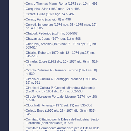
Centro Thomas Mann. Roma (1973 set. 10) n. 495
Cerqueira, Silas (1962 mar. 12) n. 496
Cerreti, Giulio (1973 ago. 5) n. 497
Cerutti, Furio (s.a. giu. 8) n. 498
Cervelli, Innocenzo (1974 nov. 25 - 1975 mag. 19)
nn. 499-505
Chabod, Federico (s.d.) nn. 506-507
Chavarría, Jesús (1974 set. 11) n. 508
Cherubini, Arnaldo (1973 nov. 7 - 1974 apr. 19) nn.
509-514
Chiarini, Roberto (1970 feb. 12 - 1974 giu.27) nn.
515-516
Cinnella, Ettore (1972 dic. 10 - 1974 giu. 6) nn. 517-
529
Circolo Culturale A. Gramsci. Livorno (1971 set. 8)
n. 530
Circolo di Cultura A. Formiggini. Modena (1969 nov.
18) n. 531
Circolo di Cultura P. Gobetti. Mirandola (Modena)
(1960 nov. 5 - 1961 dic. 28) nn. 532-533
Circolo Ricreativo Portuale. Livorno (1974 nov. 20)
n. 534
Clocchiatti, Amerigo (1972 set. 19) nn. 535-356
Collotti, Enzo (1970 giu. 28 - 1974 dic. 3) nn. 537-
545
Comitato Cittadino per la Difesa dell'Industria. Sesto
Fiorentino (anni cinquanta) n. 546
Comitato Permanente Antifascista per la Difesa della