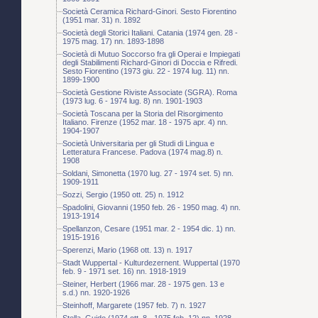
Società Ceramica Richard-Ginori. Sesto Fiorentino
(1951 mar. 31) n. 1892
Società degli Storici Italiani. Catania (1974 gen. 28 -
1975 mag. 17) nn. 1893-1898
Società di Mutuo Soccorso fra gli Operai e Impiegati
degli Stabilimenti Richard-Ginori di Doccia e Rifredi.
Sesto Fiorentino (1973 giu. 22 - 1974 lug. 11) nn.
1899-1900
Società Gestione Riviste Associate (SGRA). Roma
(1973 lug. 6 - 1974 lug. 8) nn. 1901-1903
Società Toscana per la Storia del Risorgimento
Italiano. Firenze (1952 mar. 18 - 1975 apr. 4) nn.
1904-1907
Società Universitaria per gli Studi di Lingua e
Letteratura Francese. Padova (1974 mag.8) n.
1908
Soldani, Simonetta (1970 lug. 27 - 1974 set. 5) nn.
1909-1911
Sozzi, Sergio (1950 ott. 25) n. 1912
Spadolini, Giovanni (1950 feb. 26 - 1950 mag. 4) nn.
1913-1914
Spellanzon, Cesare (1951 mar. 2 - 1954 dic. 1) nn.
1915-1916
Sperenzi, Mario (1968 ott. 13) n. 1917
Stadt Wuppertal - Kulturdezernent. Wuppertal (1970
feb. 9 - 1971 set. 16) nn. 1918-1919
Steiner, Herbert (1966 mar. 28 - 1975 gen. 13 e
s.d.) nn. 1920-1926
Steinhoff, Margarete (1957 feb. 7) n. 1927
Stella, Guido (1974 ott. 8 - 1975 feb. 12) nn. 1928-