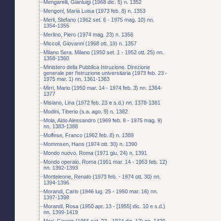
Mengarelli, Gianluigi (1968 dic. 5) n. 1352
Mengoni, Maria Luisa (1973 feb. 8) n. 1353
Merli, Stefano (1962 set. 6 - 1975 mag. 10) nn.
1354-1355
Merlino, Piero (1974 mag. 23) n. 1356
Miccoli, Giovanni (1968 ott. 19) n. 1357
Milano Sera. Milano (1950 set. 1 - 1952 ott. 25) nn.
1358-1360
Ministero della Pubblica Istruzione. Direzione
generale per l'istruzione universitaria (1973 feb. 23 -
1975 mar. 1) nn. 1361-1363
Mirri, Mario (1950 mar. 14 - 1974 feb. 3) nn. 1364-
1377
Misiano, Lina (1972 feb. 23 e s.d.) nn. 1378-1381
Modini, Tiberio (s.a. ago. 9) n. 1382
Mola, Aldo Alessandro (1969 feb. 8 - 1975 mag. 9)
nn. 1383-1388
Molfese, Franco (1962 feb. 8) n. 1389
Mommsen, Hans (1974 ott. 30) n. 1390
Mondo nuovo. Roma (1971 giu. 24) n. 1391
Mondo operaio. Roma (1951 mar. 14 - 1953 feb. 12)
nn. 1392-1393
Monteleone, Renato (1973 feb. - 1974 ott. 30) nn.
1394-1396
Morandi, Carlo (1946 lug. 25 - 1950 mar. 16) nn.
1397-1398
Morandi, Rosa (1950 apr. 13 - [1955] dic. 10 e s.d.)
nn. 1399-1419
Mori, Giorgio (1955 set. 22 - 1974 dic. 12) nn. 1420-