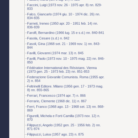
Faccini, Luigi (1973 nov. 26 - 1975 apr. 8) nn. 829-
833
Falco, Giancarlo (1974 giu. 10 - 1974 dic. 26) nn.
834-835
Farneti, Ireneo (1950 apr. 20 - 1951 feb. 14) nn.
836-839
Farolfi, Bernardino (1966 lug. 15 e s.d.) nn. 840-841
Fasola, Cesare (s.d.) n. 842
Fasoli, Gina (1968 set. 21 - 1969 nov. 1) nn. 843-
844
Favilli, Giovanni (1974 mar. 13) n. 845
Favilli, Paolo (1973 nov. 10 - 1975 mag. 22) nn. 846-
850
Fédération International des Résistans. Vienna
(1973 gen. 25 - 1973 feb. 23) nn. 851-853
Federazione Giovanile Comunista. Roma (1955 apr.
2) n. 854
Feltrinelli Editore. Milano (1956 gen. 17 - 1973 mag.
8) nn. 855-865
Ferrari, Francesco (1974 apr. 7) n. 866
Ferrario, Clemente (1968 dic. 11) n. 867
Ferri, Franco (1968 ago. 13 - 1968 set. 13) nn. 868-
869
Figurelli, Michela e Forti Camilla (1973 nov. 12) n.
870
Filippuzzi, Angelo (1952 gen. 25 - 1956 feb. 2) nn.
871-874
Filippuzzi, Luisa (1957 ago. 23) n. 875