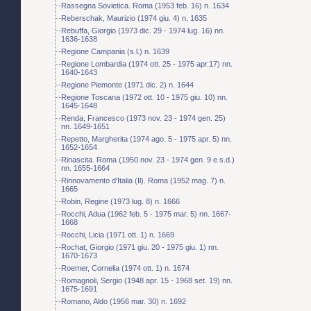
Rassegna Sovietica. Roma (1953 feb. 16) n. 1634
Reberschak, Maurizio (1974 giu. 4) n. 1635
Rebuffa, Giorgio (1973 dic. 29 - 1974 lug. 16) nn.
1636-1638
Regione Campania (s.l.) n. 1639
Regione Lombardia (1974 ott. 25 - 1975 apr.17) nn.
1640-1643
Regione Piemonte (1971 dic. 2) n. 1644
Regione Toscana (1972 ott. 10 - 1975 giu. 10) nn.
1645-1648
Renda, Francesco (1973 nov. 23 - 1974 gen. 25)
nn. 1649-1651
Repetto, Margherita (1974 ago. 5 - 1975 apr. 5) nn.
1652-1654
Rinascita. Roma (1950 nov. 23 - 1974 gen. 9 e s.d.)
nn. 1655-1664
Rinnovamento d'Italia (Il). Roma (1952 mag. 7) n.
1665
Robin, Regine (1973 lug. 8) n. 1666
Rocchi, Adua (1962 feb. 5 - 1975 mar. 5) nn. 1667-
1668
Rocchi, Licia (1971 ott. 1) n. 1669
Rochat, Giorgio (1971 giu. 20 - 1975 giu. 1) nn.
1670-1673
Roemer, Cornelia (1974 ott. 1) n. 1674
Romagnoli, Sergio (1948 apr. 15 - 1968 set. 19) nn.
1675-1691
Romano, Aldo (1956 mar. 30) n. 1692