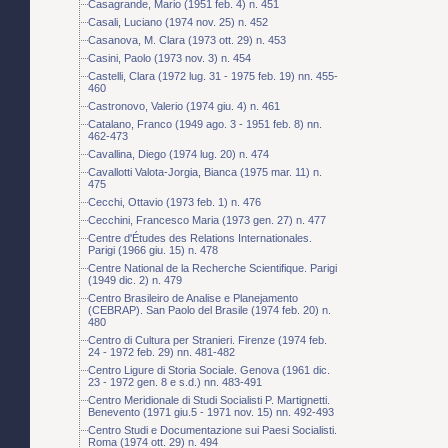
Casagrande, Mario (1951 feb. 4) n. 451
Casali, Luciano (1974 nov. 25) n. 452
Casanova, M. Clara (1973 ott. 29) n. 453
Casini, Paolo (1973 nov. 3) n. 454
Castelli, Clara (1972 lug. 31 - 1975 feb. 19) nn. 455-
460
Castronovo, Valerio (1974 giu. 4) n. 461
Catalano, Franco (1949 ago. 3 - 1951 feb. 8) nn.
462-473
Cavallina, Diego (1974 lug. 20) n. 474
Cavallotti Valota-Jorgia, Bianca (1975 mar. 11) n.
475
Cecchi, Ottavio (1973 feb. 1) n. 476
Cecchini, Francesco Maria (1973 gen. 27) n. 477
Centre d'Études des Relations Internationales.
Parigi (1966 giu. 15) n. 478
Centre National de la Recherche Scientifique. Parigi
(1949 dic. 2) n. 479
Centro Brasileiro de Analise e Planejamento
(CEBRAP). San Paolo del Brasile (1974 feb. 20) n.
480
Centro di Cultura per Stranieri. Firenze (1974 feb.
24 - 1972 feb. 29) nn. 481-482
Centro Ligure di Storia Sociale. Genova (1961 dic.
23 - 1972 gen. 8 e s.d.) nn. 483-491
Centro Meridionale di Studi Socialisti P. Martignetti.
Benevento (1971 giu.5 - 1971 nov. 15) nn. 492-493
Centro Studi e Documentazione sui Paesi Socialisti.
Roma (1974 ott. 29) n. 494