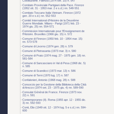
Costituzione. Faenza (1974 set. 10) n. 547
Comitato Provinciale Partigiani della Pace. Firenze
(1952 ott. 31 - 1953 mar. 2 e s.d.) nn. 548-551
Comitato Toscano Italia Vietnam. Firenze (1972
gen. 20 e s.d.) nn. 552-553
Comité International d'Histoire de la Deuxième
Guerre Mondiale. Milano - Parigi (1971 feb. 23 -
1974 giu. 25) nn. 554-571
Commission Internationale pour l'Enseignement de
l'Histoire. Bruxelles (1966 giu. 15) n. 572
Comune di Firenze (1950 feb. 10 - 1954 mar. 15)
nn. 573-578
Comune di Livorno (1974 gen. 28) n. 579
Comune di Pietrasanta (1973 mar. 3) n. 580
Comune di Prato (1974 mag. 27 - 1975 gen. 18) nn.
581-584
Comune di Sancasciano in Val di Pesa (1968 dic. 5)
n. 585
Comune di Scandicci (1973 mar. 13) n. 586
Comune di Terni (1970 lug. 17) n. 587
Confalonieri, Antonio (1968 mag. 28) n. 588
Consorzio per la Gestione della Biblioteca della Città
di Arezzo (1974 set. 23 - 1975 giu. 4) nn. 589-590
Consulat Général de France. Firenze (1973 nov.
22) n. 591
Contemporaneo (Il). Roma (1955 apr. 12 - 1955 dic.
3) nn. 592-593
Conti, Elio (1949 ott. 12 - 1974 lug. 5 e s.d.) nn. 594-
600