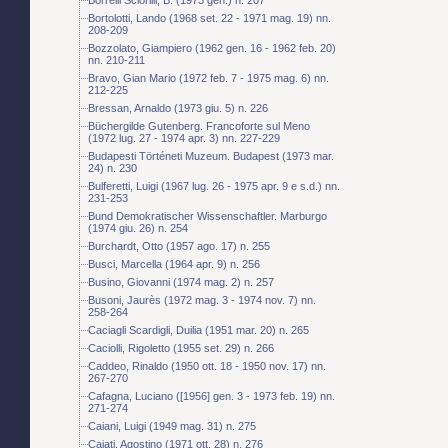
Bortolotti, Lando (1968 set. 22 - 1971 mag. 19) nn.
208-209
Bozzolato, Giampiero (1962 gen. 16 - 1962 feb. 20)
nn. 210-211
Bravo, Gian Mario (1972 feb. 7 - 1975 mag. 6) nn.
212-225
Bressan, Arnaldo (1973 giu. 5) n. 226
Büchergilde Gutenberg. Francoforte sul Meno
(1972 lug. 27 - 1974 apr. 3) nn. 227-229
Budapesti Történeti Muzeum. Budapest (1973 mar.
24) n. 230
Bulferetti, Luigi (1967 lug. 26 - 1975 apr. 9 e s.d.) nn.
231-253
Bund Demokratischer Wissenschaftler. Marburgo
(1974 giu. 26) n. 254
Burchardt, Otto (1957 ago. 17) n. 255
Busci, Marcella (1964 apr. 9) n. 256
Busino, Giovanni (1974 mag. 2) n. 257
Busoni, Jaurès (1972 mag. 3 - 1974 nov. 7) nn.
258-264
Caciagli Scardigli, Duilia (1951 mar. 20) n. 265
Caciolli, Rigoletto (1955 set. 29) n. 266
Caddeo, Rinaldo (1950 ott. 18 - 1950 nov. 17) nn.
267-270
Cafagna, Luciano ([1956] gen. 3 - 1973 feb. 19) nn.
271-274
Caiani, Luigi (1949 mag. 31) n. 275
Cajati, Agostino (1971 ott. 28) n. 276