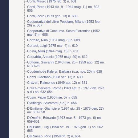
Conti, Mauro (1975 feb. 3) n. 601
Conti, Piero (1943 dic. 9 - 1944 mag. 11) nn. 602-
605
Conti, Piero (1973 gen. 13) n. 606
Cooperativa del Libro Popolare. Milano (1953 feb.
26) n. 607
Cooperativa di Consumo. Sesto Fiorentino (1952
mar. 5) n. 608
Cortese, Nino (1967 mag. 8) n. 609
Cortesi, Luigi (1975 mar. 4) n. 610
Costa, Mimì (1944 mag. 15) n. 611
Costabile, Antonio (1975 mag. 20) n. 612
Cottone, Giovanni (1948 mar. 25 - 1959 ago. 12) nn.
613-628
Coudenhove Kalergi, Barbara (s.a. nov. 20) n. 629
Cozzi, Gaetano (1968 set. 13) n. 630
Craveri, Raimondo (1949 apr. 12) n. 631
Critica marxista. Roma (1963 set. 2 - 1975 feb. 26 e
s.d.) nn. 632-654
Cusin, Fabio (1950 mar. 5) n. 655
D'Albergo, Salvatore (s.d.) n. 656
D'Emilione, Giampiero (1974 giu. 25 - 1975 gen. 27)
nn. 657-658
D'Onofrio, Edoardo (1973 mar. 5 - 1973 giu. 6) nn.
659-661
Dal Pane, Luigi (1950 ott. 19 - 1975 gen. 1) nn. 662-
663
Dal Sasso, Rino (1959 ott. 2) n. 664