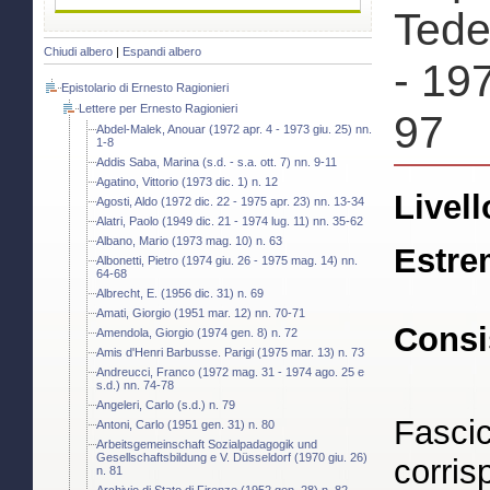
Tede
Chiudi albero
|
Espandi albero
- 19
Epistolario di Ernesto Ragionieri
Lettere per Ernesto Ragionieri
97
Abdel-Malek, Anouar (1972 apr. 4 - 1973 giu. 25) nn.
1-8
Addis Saba, Marina (s.d. - s.a. ott. 7) nn. 9-11
Agatino, Vittorio (1973 dic. 1) n. 12
Livell
Agosti, Aldo (1972 dic. 22 - 1975 apr. 23) nn. 13-34
Alatri, Paolo (1949 dic. 21 - 1974 lug. 11) nn. 35-62
Albano, Mario (1973 mag. 10) n. 63
Estre
Albonetti, Pietro (1974 giu. 26 - 1975 mag. 14) nn.
64-68
Albrecht, E. (1956 dic. 31) n. 69
Amati, Giorgio (1951 mar. 12) nn. 70-71
Consi
Amendola, Giorgio (1974 gen. 8) n. 72
Amis d'Henri Barbusse. Parigi (1975 mar. 13) n. 73
Andreucci, Franco (1972 mag. 31 - 1974 ago. 25 e
s.d.) nn. 74-78
Angeleri, Carlo (s.d.) n. 79
Fascic
Antoni, Carlo (1951 gen. 31) n. 80
Arbeitsgemeinschaft Sozialpadagogik und
Gesellschaftsbildung e V. Düsseldorf (1970 giu. 26)
corris
n. 81
Archivio di Stato di Firenze (1952 gen. 28) n. 82