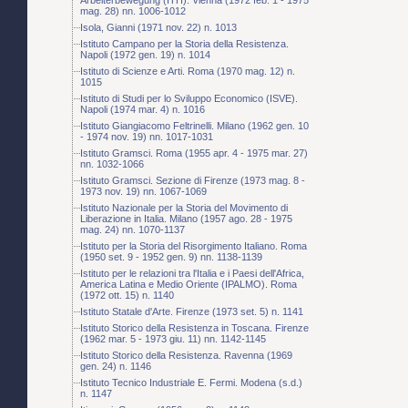
mag. 28) nn. 1006-1012
Isola, Gianni (1971 nov. 22) n. 1013
Istituto Campano per la Storia della Resistenza.
Napoli (1972 gen. 19) n. 1014
Istituto di Scienze e Arti. Roma (1970 mag. 12) n.
1015
Istituto di Studi per lo Sviluppo Economico (ISVE).
Napoli (1974 mar. 4) n. 1016
Istituto Giangiacomo Feltrinelli. Milano (1962 gen. 10
- 1974 nov. 19) nn. 1017-1031
Istituto Gramsci. Roma (1955 apr. 4 - 1975 mar. 27)
nn. 1032-1066
Istituto Gramsci. Sezione di Firenze (1973 mag. 8 -
1973 nov. 19) nn. 1067-1069
Istituto Nazionale per la Storia del Movimento di
Liberazione in Italia. Milano (1957 ago. 28 - 1975
mag. 24) nn. 1070-1137
Istituto per la Storia del Risorgimento Italiano. Roma
(1950 set. 9 - 1952 gen. 9) nn. 1138-1139
Istituto per le relazioni tra l'Italia e i Paesi dell'Africa,
America Latina e Medio Oriente (IPALMO). Roma
(1972 ott. 15) n. 1140
Istituto Statale d'Arte. Firenze (1973 set. 5) n. 1141
Istituto Storico della Resistenza in Toscana. Firenze
(1962 mar. 5 - 1973 giu. 11) nn. 1142-1145
Istituto Storico della Resistenza. Ravenna (1969
gen. 24) n. 1146
Istituto Tecnico Industriale E. Fermi. Modena (s.d.)
n. 1147