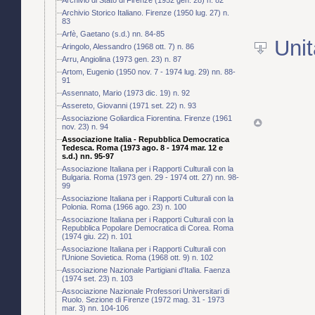
Archivio Storico Italiano. Firenze (1950 lug. 27) n.
83
Arfè, Gaetano (s.d.) nn. 84-85
Unit
Aringolo, Alessandro (1968 ott. 7) n. 86
Arru, Angiolina (1973 gen. 23) n. 87
Artom, Eugenio (1950 nov. 7 - 1974 lug. 29) nn. 88-
91
Assennato, Mario (1973 dic. 19) n. 92
Assereto, Giovanni (1971 set. 22) n. 93
Associazione Goliardica Fiorentina. Firenze (1961
nov. 23) n. 94
Associazione Italia - Repubblica Democratica
Tedesca. Roma (1973 ago. 8 - 1974 mar. 12 e
s.d.) nn. 95-97
Associazione Italiana per i Rapporti Culturali con la
Bulgaria. Roma (1973 gen. 29 - 1974 ott. 27) nn. 98-
99
Associazione Italiana per i Rapporti Culturali con la
Polonia. Roma (1966 ago. 23) n. 100
Associazione Italiana per i Rapporti Culturali con la
Repubblica Popolare Democratica di Corea. Roma
(1974 giu. 22) n. 101
Associazione Italiana per i Rapporti Culturali con
l'Unione Sovietica. Roma (1968 ott. 9) n. 102
Associazione Nazionale Partigiani d'Italia. Faenza
(1974 set. 23) n. 103
Associazione Nazionale Professori Universitari di
Ruolo. Sezione di Firenze (1972 mag. 31 - 1973
mar. 3) nn. 104-106