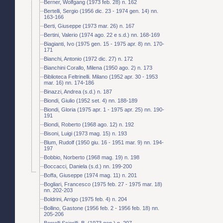
Berner, Wolfgang (1973 feb. 28) n. 162
Bertelli, Sergio (1956 dic. 23 - 1974 gen. 14) nn.
163-166
Berti, Giuseppe (1973 mar. 26) n. 167
Bertini, Valerio (1974 ago. 22 e s.d.) nn. 168-169
Biagianti, Ivo (1975 gen. 15 - 1975 apr. 8) nn. 170-
171
Bianchi, Antonio (1972 dic. 27) n. 172
Bianchini Corallo, Milena (1950 ago. 2) n. 173
Biblioteca Feltrinelli. Milano (1952 apr. 30 - 1953
mar. 16) nn. 174-186
Binazzi, Andrea (s.d.) n. 187
Biondi, Giulio (1952 set. 4) nn. 188-189
Biondi, Gloria (1975 apr. 1 - 1975 apr. 25) nn. 190-
191
Biondi, Roberto (1968 ago. 12) n. 192
Bisoni, Luigi (1973 mag. 15) n. 193
Blum, Rudolf (1950 giu. 16 - 1951 mar. 9) nn. 194-
197
Bobbio, Norberto (1968 mag. 19) n. 198
Boccacci, Daniela (s.d.) nn. 199-200
Boffa, Giuseppe (1974 mag. 11) n. 201
Bogliari, Francesco (1975 feb. 27 - 1975 mar. 18)
nn. 202-203
Boldrini, Arrigo (1975 feb. 4) n. 204
Bollino, Gastone (1956 feb. 2 - 1956 feb. 18) nn.
205-206
Borrelli Sciorilli, B. (1973 gen.) n. 207