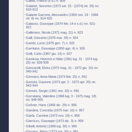
Gaeta, Franco (s.d.) n. 909
Galante, Severino (1973 set. 15 - [1974] ott. 29) nn.
910-913
Galante Garrone, Alessandro (1950 nov. 19 - 1968
ott. 8) nn. 914-920
Galasso, Giuseppe (1974 feb. 14 e s.d.) nn. 921-
922
Gallerano, Nicola (1971 mag. 21) n. 923
Galli, Giovanni (1975 mar. 28) n. 924
Gambi, Lucio (1975 gen. 7) n. 925
Garritano, Giuseppe (1950 ago. 4) n. 926
Gelli, Carlo (1967 giu. 14) n. 927
Gemkow, Heinrich e Hilde (1961 lug. 31 - 1974 lug.
25) nn. 928-939
Gencarelli, Elvira (1972 mag. 31 - 1972 giu. 10) nn.
940-941
Gennaro, Anna Maria (1974 feb. 25) n. 942
Gensini, Gastone (1973 apr. 2 - 1973 apr. 20) nn.
943-944
Gensini, Sergio (1961 nov. 20) n. 945
Gerratana, Valentino (1968 lug. 3 - 1975 mag. 18)
nn. 946-955
Geßner, Hans (1956 dic. 29) n. 956
Giardina, Concetta (1975 mar. 10) n. 957
Giarla, Carmine (1973 nov. 19) n. 958
Giarrizzo, Giuseppe (1973 dic. 3) n. 959
Gibelli, Antonio (1968 lug. 30) n. 960
Giovana, Mario (1973 apr. 20) n. 961