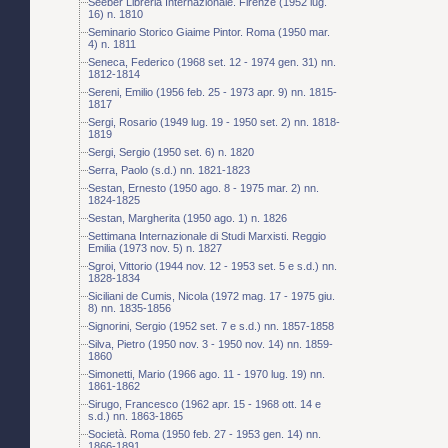
Seeber Libreria Internazionale. Firenze (1952 lug.
16) n. 1810
Seminario Storico Giaime Pintor. Roma (1950 mar.
4) n. 1811
Seneca, Federico (1968 set. 12 - 1974 gen. 31) nn.
1812-1814
Sereni, Emilio (1956 feb. 25 - 1973 apr. 9) nn. 1815-
1817
Sergi, Rosario (1949 lug. 19 - 1950 set. 2) nn. 1818-
1819
Sergi, Sergio (1950 set. 6) n. 1820
Serra, Paolo (s.d.) nn. 1821-1823
Sestan, Ernesto (1950 ago. 8 - 1975 mar. 2) nn.
1824-1825
Sestan, Margherita (1950 ago. 1) n. 1826
Settimana Internazionale di Studi Marxisti. Reggio
Emilia (1973 nov. 5) n. 1827
Sgroi, Vittorio (1944 nov. 12 - 1953 set. 5 e s.d.) nn.
1828-1834
Siciliani de Cumis, Nicola (1972 mag. 17 - 1975 giu.
8) nn. 1835-1856
Signorini, Sergio (1952 set. 7 e s.d.) nn. 1857-1858
Silva, Pietro (1950 nov. 3 - 1950 nov. 14) nn. 1859-
1860
Simonetti, Mario (1966 ago. 11 - 1970 lug. 19) nn.
1861-1862
Sirugo, Francesco (1962 apr. 15 - 1968 ott. 14 e
s.d.) nn. 1863-1865
Società. Roma (1950 feb. 27 - 1953 gen. 14) nn.
1866-1891