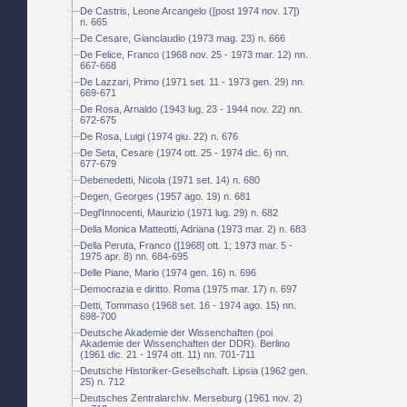
De Castris, Leone Arcangelo ([post 1974 nov. 17])
n. 665
De Cesare, Gianclaudio (1973 mag. 23) n. 666
De Felice, Franco (1968 nov. 25 - 1973 mar. 12) nn.
667-668
De Lazzari, Primo (1971 set. 11 - 1973 gen. 29) nn.
669-671
De Rosa, Arnaldo (1943 lug. 23 - 1944 nov. 22) nn.
672-675
De Rosa, Luigi (1974 giu. 22) n. 676
De Seta, Cesare (1974 ott. 25 - 1974 dic. 6) nn.
677-679
Debenedetti, Nicola (1971 set. 14) n. 680
Degen, Georges (1957 ago. 19) n. 681
Degl'Innocenti, Maurizio (1971 lug. 29) n. 682
Della Monica Matteotti, Adriana (1973 mar. 2) n. 683
Della Peruta, Franco ([1968] ott. 1; 1973 mar. 5 -
1975 apr. 8) nn. 684-695
Delle Piane, Mario (1974 gen. 16) n. 696
Democrazia e diritto. Roma (1975 mar. 17) n. 697
Detti, Tommaso (1968 set. 16 - 1974 ago. 15) nn.
698-700
Deutsche Akademie der Wissenchaften (poi
Akademie der Wissenchaften der DDR). Berlino
(1961 dic. 21 - 1974 ott. 11) nn. 701-711
Deutsche Historiker-Gesellschaft. Lipsia (1962 gen.
25) n. 712
Deutsches Zentralarchiv. Merseburg (1961 nov. 2)