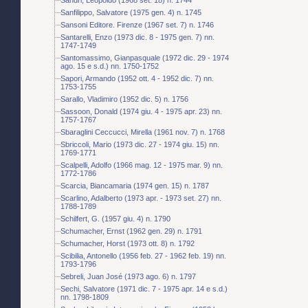
Sanfilippo, Salvatore (1975 gen. 4) n. 1745
Sansoni Editore. Firenze (1967 set. 7) n. 1746
Santarelli, Enzo (1973 dic. 8 - 1975 gen. 7) nn.
1747-1749
Santomassimo, Gianpasquale (1972 dic. 29 - 1974
ago. 15 e s.d.) nn. 1750-1752
Sapori, Armando (1952 ott. 4 - 1952 dic. 7) nn.
1753-1755
Sarallo, Vladimiro (1952 dic. 5) n. 1756
Sassoon, Donald (1974 giu. 4 - 1975 apr. 23) nn.
1757-1767
Sbaraglini Ceccucci, Mirella (1961 nov. 7) n. 1768
Sbriccoli, Mario (1973 dic. 27 - 1974 giu. 15) nn.
1769-1771
Scalpelli, Adolfo (1966 mag. 12 - 1975 mar. 9) nn.
1772-1786
Scarcia, Biancamaria (1974 gen. 15) n. 1787
Scarlino, Adalberto (1973 apr. - 1973 set. 27) nn.
1788-1789
Schilfert, G. (1957 giu. 4) n. 1790
Schumacher, Ernst (1962 gen. 29) n. 1791
Schumacher, Horst (1973 ott. 8) n. 1792
Scibilia, Antonello (1956 feb. 27 - 1962 feb. 19) nn.
1793-1796
Sebreli, Juan José (1973 ago. 6) n. 1797
Sechi, Salvatore (1971 dic. 7 - 1975 apr. 14 e s.d.)
nn. 1798-1809