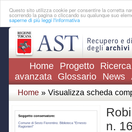
Questo sito utilizza cookie per consentire la corretta 
scorrendo la pagina o cliccando su qualunque suo eleme
saperne di più leggi l'informativa
Home
Progetto
Ricerca
avanzata
Glossario
News
Home
» Visualizza scheda comp
Robi
Soggetto conservatore:
n. 1
Comune di Sesto Fiorentino. Biblioteca "Ernesto
Ragionieri"