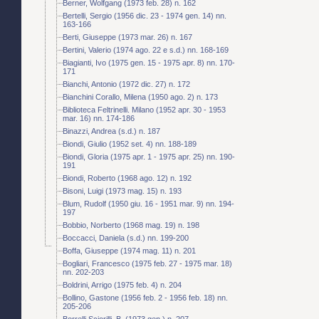
Berner, Wolfgang (1973 feb. 28) n. 162
Bertelli, Sergio (1956 dic. 23 - 1974 gen. 14) nn.
163-166
Berti, Giuseppe (1973 mar. 26) n. 167
Bertini, Valerio (1974 ago. 22 e s.d.) nn. 168-169
Biagianti, Ivo (1975 gen. 15 - 1975 apr. 8) nn. 170-
171
Bianchi, Antonio (1972 dic. 27) n. 172
Bianchini Corallo, Milena (1950 ago. 2) n. 173
Biblioteca Feltrinelli. Milano (1952 apr. 30 - 1953
mar. 16) nn. 174-186
Binazzi, Andrea (s.d.) n. 187
Biondi, Giulio (1952 set. 4) nn. 188-189
Biondi, Gloria (1975 apr. 1 - 1975 apr. 25) nn. 190-
191
Biondi, Roberto (1968 ago. 12) n. 192
Bisoni, Luigi (1973 mag. 15) n. 193
Blum, Rudolf (1950 giu. 16 - 1951 mar. 9) nn. 194-
197
Bobbio, Norberto (1968 mag. 19) n. 198
Boccacci, Daniela (s.d.) nn. 199-200
Boffa, Giuseppe (1974 mag. 11) n. 201
Bogliari, Francesco (1975 feb. 27 - 1975 mar. 18)
nn. 202-203
Boldrini, Arrigo (1975 feb. 4) n. 204
Bollino, Gastone (1956 feb. 2 - 1956 feb. 18) nn.
205-206
Borrelli Sciorilli, B. (1973 gen.) n. 207