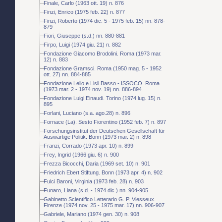
Finale, Carlo (1963 ott. 19) n. 876
Finzi, Enrico (1975 feb. 22) n. 877
Finzi, Roberto (1974 dic. 5 - 1975 feb. 15) nn. 878-
879
Fiori, Giuseppe (s.d.) nn. 880-881
Firpo, Luigi (1974 giu. 21) n. 882
Fondazione Giacomo Brodolini. Roma (1973 mar.
12) n. 883
Fondazione Gramsci. Roma (1950 mag. 5 - 1952
ott. 27) nn. 884-885
Fondazione Lelio e Lisli Basso - ISSOCO. Roma
(1973 mar. 2 - 1974 nov. 19) nn. 886-894
Fondazione Luigi Einaudi. Torino (1974 lug. 15) n.
895
Forlani, Luciano (s.a. ago.28) n. 896
Fornace (La). Sesto Fiorentino (1952 feb. 7) n. 897
Forschungsinstitut der Deutschen Gesellschaft für
Auswärtige Politik. Bonn (1973 mar. 2) n. 898
Franzi, Corrado (1973 apr. 10) n. 899
Frey, Ingrid (1966 giu. 6) n. 900
Frezza Bicocchi, Daria (1969 set. 10) n. 901
Friedrich Ebert Stiftung. Bonn (1973 apr. 4) n. 902
Fulci Baroni, Virginia (1973 feb. 28) n. 903
Funaro, Liana (s.d. - 1974 dic.) nn. 904-905
Gabinetto Scientifico Letterario G. P. Viesseux.
Firenze (1974 nov. 25 - 1975 mar. 17) nn. 906-907
Gabriele, Mariano (1974 gen. 30) n. 908