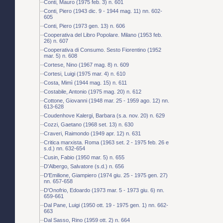
Conti, Mauro (1975 feb. 3) n. 601
Conti, Piero (1943 dic. 9 - 1944 mag. 11) nn. 602-
605
Conti, Piero (1973 gen. 13) n. 606
Cooperativa del Libro Popolare. Milano (1953 feb.
26) n. 607
Cooperativa di Consumo. Sesto Fiorentino (1952
mar. 5) n. 608
Cortese, Nino (1967 mag. 8) n. 609
Cortesi, Luigi (1975 mar. 4) n. 610
Costa, Mimì (1944 mag. 15) n. 611
Costabile, Antonio (1975 mag. 20) n. 612
Cottone, Giovanni (1948 mar. 25 - 1959 ago. 12) nn.
613-628
Coudenhove Kalergi, Barbara (s.a. nov. 20) n. 629
Cozzi, Gaetano (1968 set. 13) n. 630
Craveri, Raimondo (1949 apr. 12) n. 631
Critica marxista. Roma (1963 set. 2 - 1975 feb. 26 e
s.d.) nn. 632-654
Cusin, Fabio (1950 mar. 5) n. 655
D'Albergo, Salvatore (s.d.) n. 656
D'Emilione, Giampiero (1974 giu. 25 - 1975 gen. 27)
nn. 657-658
D'Onofrio, Edoardo (1973 mar. 5 - 1973 giu. 6) nn.
659-661
Dal Pane, Luigi (1950 ott. 19 - 1975 gen. 1) nn. 662-
663
Dal Sasso, Rino (1959 ott. 2) n. 664