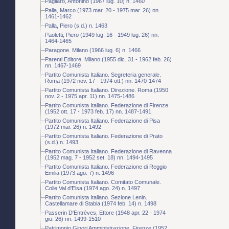
Pagliaro, Antonino (1967 lug. 10) n. 1460
Palla, Marco (1973 mar. 20 - 1975 mar. 26) nn.
1461-1462
Palla, Piero (s.d.) n. 1463
Paoletti, Piero (1949 lug. 16 - 1949 lug. 26) nn.
1464-1465
Paragone. Milano (1966 lug. 6) n. 1466
Parenti Editore. Milano (1955 dic. 31 - 1962 feb. 26)
nn. 1467-1469
Partito Comunista Italiano. Segreteria generale.
Roma (1972 nov. 17 - 1974 ott.) nn. 1470-1474
Partito Comunista Italiano. Direzione. Roma (1950
nov. 2 - 1975 apr. 11) nn. 1475-1486
Partito Comunista Italiano. Federazione di Firenze
(1952 ott. 17 - 1973 feb. 17) nn. 1487-1491
Partito Comunista Italiano. Federazione di Pisa
(1972 mar. 26) n. 1492
Partito Comunista Italiano. Federazione di Prato
(s.d.) n. 1493
Partito Comunista Italiano. Federazione di Ravenna
(1952 mag. 7 - 1952 set. 18) nn. 1494-1495
Partito Comunista Italiano. Federazione di Reggio
Emilia (1973 ago. 7) n. 1496
Partito Comunista Italiano. Comitato Comunale.
Colle Val d'Elsa (1974 ago. 24) n. 1497
Partito Comunista Italiano. Sezione Lenin.
Castellamare di Stabia (1974 feb. 14) n. 1498
Passerin D'Entrèves, Ettore (1948 apr. 22 - 1974
giu. 26) nn. 1499-1510
Patrimonio Ginori Amministrazione. Firenze (1952