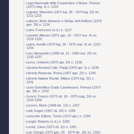
Lega Nazionale delle Cooperative e Mutue. Firenze
(1973 mag. 2) n. 1210
Legnani, Massimo (1971 lug. 26 - 1974 lug. 22) nn.
1211-1215
Leibzon, Boris Moisevic e Sirinja, Kiril Kirillovic (1975
gen. 30) n. 1216
Lelmi, Francesco (s.d.) n. 1217
Leonetti, Alfonso (1971 ago. 15 - 1972 nov. 4) nn.
1218-1220
Lepre, Aurelio (1970 lug. 26 - 1975 mar. 4) nn. 1221-
1234
Levi, Alessandro (1950 ott. 11 - 1950 nov. 22) nn.
1235-1237
Levra, Umberto (1975 apr. 24) n. 1238
Librairie Armand Colin. Parigi (1975 apr. 2) n. 1239
Libreria Rinascita. Roma (1957 ago. 23) n. 1240
Librerie Italiane Riunite. Milano (1974 lug. 31) n.
1241
Liceo Scientifico Guido Castelnuovo. Firenze (1973
giu. 28) n. 1242
Livorsi, Franco (1973 ott. 18 - 1975 mag. 24) nn.
1243-1256
Lizzero, Mario (1968 dic. 13) n. 1257
Lobl, Eugen (1967 ott. 20) n. 1258
Loescher Editore. Torino (1973 apr.) n. 1259
Longhi, Roberto (s.d.) n. 1260
Lovett, Clara (1973 ott. 11) n. 1261
Luti, Giorgio (1973 gen. 20 - 1973 dic. 29) nn. 1262-