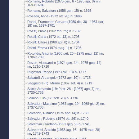
Romano, Roberto (1975 gen. 6 - 1975 apr. 8) nn.
1693-1694
Romano, Salvatore (1956 gen. 15) n. 1695
Rosada, Anna (1972 ott. 20) n. 1696
Rossi, Francesco Cesare (1950 dic. 30 - 1951 set.
18) nn. 1697-1701
Rossi, Paolo (1962 feb. 25) n. 1702
Rotelli, Carla (1972 ott. 13) n. 1703
Rotelli, Ettore (1968 apr. 8) n. 1704
Rotini, Emma (1974 mag. 1) n. 1705
Rotondò, Antonio (1968 set. 26 - 1975 mag. 12) nn.
1706-1709
Roveri, Alessandro (1974 gen. 14 - 1975 gen. 14)
nn. 1710-1716
Rugafiori, Paride (1973 dic. 18) n. 1717
Sabatelli, Arcangelo (1972 apr. 10) n. 1718
Saggiatore (Il). Milano (1967 set. 4) n. 1719
Saitta, Armando (1949 ott. 28 - [1967] ago. 7) nn.
1720-1735
Salmon, Elio (173 feb. 20) n. 1736
Salvadori, Massimo (1967 ago. 19 - 1968 giu. 2) nn.
1737-1738
Salvadori, Rinaldo (1975 apr. 14) n. 1739
Salvadori, Roberto (1974 ott. 26) n. 1740
Salvemini, Gaetano (1951 gen. 9) n. 1741
Salvestrini, Arnaldo (1966 lug. 16 - 1975 mar. 28)
nn. 1742-1743
Sandri, Leopoldo (1968 set. 18) n. 1744