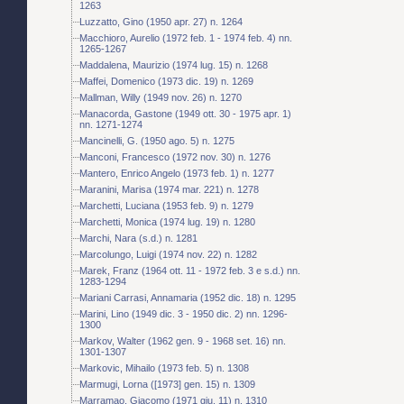
1263
Luzzatto, Gino (1950 apr. 27) n. 1264
Macchioro, Aurelio (1972 feb. 1 - 1974 feb. 4) nn.
1265-1267
Maddalena, Maurizio (1974 lug. 15) n. 1268
Maffei, Domenico (1973 dic. 19) n. 1269
Mallman, Willy (1949 nov. 26) n. 1270
Manacorda, Gastone (1949 ott. 30 - 1975 apr. 1)
nn. 1271-1274
Mancinelli, G. (1950 ago. 5) n. 1275
Manconi, Francesco (1972 nov. 30) n. 1276
Mantero, Enrico Angelo (1973 feb. 1) n. 1277
Maranini, Marisa (1974 mar. 221) n. 1278
Marchetti, Luciana (1953 feb. 9) n. 1279
Marchetti, Monica (1974 lug. 19) n. 1280
Marchi, Nara (s.d.) n. 1281
Marcolungo, Luigi (1974 nov. 22) n. 1282
Marek, Franz (1964 ott. 11 - 1972 feb. 3 e s.d.) nn.
1283-1294
Mariani Carrasi, Annamaria (1952 dic. 18) n. 1295
Marini, Lino (1949 dic. 3 - 1950 dic. 2) nn. 1296-
1300
Markov, Walter (1962 gen. 9 - 1968 set. 16) nn.
1301-1307
Markovic, Mihailo (1973 feb. 5) n. 1308
Marmugi, Lorna ([1973] gen. 15) n. 1309
Marramao, Giacomo (1971 giu. 11) n. 1310