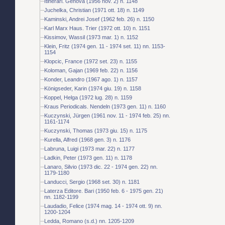
Itinerari. Genova (1956 nov. 2) n. 1148
Juchelka, Christian (1971 ott. 18) n. 1149
Kaminski, Andrei Josef (1962 feb. 26) n. 1150
Karl Marx Haus. Trier (1972 ott. 10) n. 1151
Kissimov, Wassil (1973 mar. 1) n. 1152
Klein, Fritz (1974 gen. 11 - 1974 set. 11) nn. 1153-
1154
Klopcic, France (1972 set. 23) n. 1155
Koloman, Gajan (1969 feb. 22) n. 1156
Konder, Leandro (1967 ago. 1) n. 1157
Königseder, Karin (1974 giu. 19) n. 1158
Koppel, Helga (1972 lug. 28) n. 1159
Kraus Periodicals. Nendeln (1973 gen. 11) n. 1160
Kuczynski, Jürgen (1961 nov. 11 - 1974 feb. 25) nn.
1161-1174
Kuczynski, Thomas (1973 giu. 15) n. 1175
Kurella, Alfred (1968 gen. 3) n. 1176
Labruna, Luigi (1973 mar. 22) n. 1177
Ladkin, Peter (1973 gen. 11) n. 1178
Lanaro, Silvio (1973 dic. 22 - 1974 gen. 22) nn.
1179-1180
Landucci, Sergio (1968 set. 30) n. 1181
Laterza Editore. Bari (1950 feb. 6 - 1975 gen. 21)
nn. 1182-1199
Laudadio, Felice (1974 mag. 14 - 1974 ott. 9) nn.
1200-1204
Ledda, Romano (s.d.) nn. 1205-1209