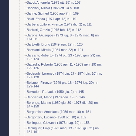
Bacci, Antonella (1973 ott. 28) n. 107
Badaloni, Nicola (1968 ott. 3) n. 108
Bahne, Sigfried (1966 ago 7) n. 109
Baldi, Enrica (1974 apr. 18) n. 110
Barbera Editore. Firenze (1949 dic. 2) n. 111
Barbieri, Orazio (1975 feb. 12) n. 112
Barone, Giuseppe (1973 lug. 8 - 1975 mag. 6) nn.
113-119
Bartoletti, Bruno (1949 ago. 12) n. 120
Bartolotti, Mirella (1954 mar. 22) n. 121
Barzanti, Roberto (1974 ott. 23 - 1975 gen. 29) nn.
122-124
Battaglia, Roberto (1955 apr. 11 - 1959 gen. 19) nn.
125-126
Bedeschi, Lorenzo (1974 giu. 27 - 1974 dic. 10) nn.
127-128
Belfagor. Firenze (1949 giu. 18 - 1974 lug. 20) nn.
129-144
Belvederi, Raffaele (1950 giu. 2) n. 145
Bendiscioli, Mario (1970 gen. 19) n. 146
Berengo, Marino (1950 giu. 30 - 1973 dic. 20) nn.
147-150
Bergamino, Antonietta (1956 mar. 16) n. 151
Bergonzini, Luciano (1968 ott. 10) n. 152
Berlinguer, Giovanni (1973 mag. 19) n. 153
Berlinguer, Luigi (1973 mag. 13 - 1975 giu. 21) nn.
154-161