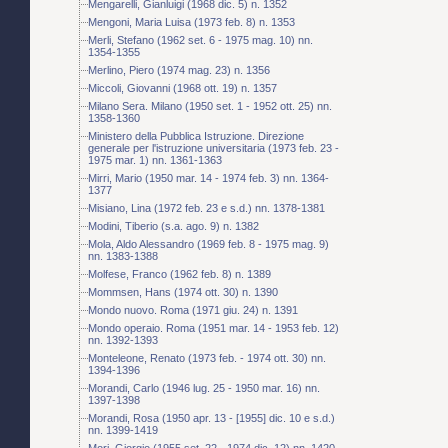
Mengarelli, Gianluigi (1968 dic. 5) n. 1352
Mengoni, Maria Luisa (1973 feb. 8) n. 1353
Merli, Stefano (1962 set. 6 - 1975 mag. 10) nn.
1354-1355
Merlino, Piero (1974 mag. 23) n. 1356
Miccoli, Giovanni (1968 ott. 19) n. 1357
Milano Sera. Milano (1950 set. 1 - 1952 ott. 25) nn.
1358-1360
Ministero della Pubblica Istruzione. Direzione
generale per l'istruzione universitaria (1973 feb. 23 -
1975 mar. 1) nn. 1361-1363
Mirri, Mario (1950 mar. 14 - 1974 feb. 3) nn. 1364-
1377
Misiano, Lina (1972 feb. 23 e s.d.) nn. 1378-1381
Modini, Tiberio (s.a. ago. 9) n. 1382
Mola, Aldo Alessandro (1969 feb. 8 - 1975 mag. 9)
nn. 1383-1388
Molfese, Franco (1962 feb. 8) n. 1389
Mommsen, Hans (1974 ott. 30) n. 1390
Mondo nuovo. Roma (1971 giu. 24) n. 1391
Mondo operaio. Roma (1951 mar. 14 - 1953 feb. 12)
nn. 1392-1393
Monteleone, Renato (1973 feb. - 1974 ott. 30) nn.
1394-1396
Morandi, Carlo (1946 lug. 25 - 1950 mar. 16) nn.
1397-1398
Morandi, Rosa (1950 apr. 13 - [1955] dic. 10 e s.d.)
nn. 1399-1419
Mori, Giorgio (1955 set. 22 - 1974 dic. 12) nn. 1420-