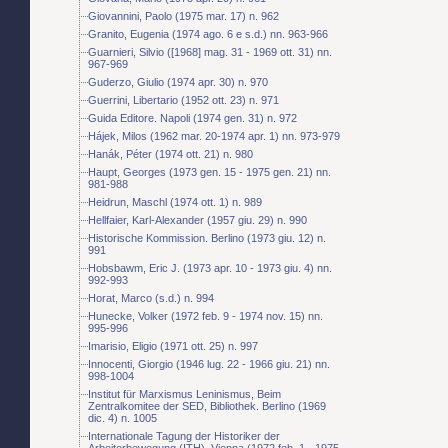
Giovannini, Paolo (1975 mar. 17) n. 962
Granito, Eugenia (1974 ago. 6 e s.d.) nn. 963-966
Guarnieri, Silvio ([1968] mag. 31 - 1969 ott. 31) nn.
967-969
Guderzo, Giulio (1974 apr. 30) n. 970
Guerrini, Libertario (1952 ott. 23) n. 971
Guida Editore. Napoli (1974 gen. 31) n. 972
Hájek, Milos (1962 mar. 20-1974 apr. 1) nn. 973-979
Hanák, Péter (1974 ott. 21) n. 980
Haupt, Georges (1973 gen. 15 - 1975 gen. 21) nn.
981-988
Heidrun, Maschl (1974 ott. 1) n. 989
Hellfaier, Karl-Alexander (1957 giu. 29) n. 990
Historische Kommission. Berlino (1973 giu. 12) n.
991
Hobsbawm, Eric J. (1973 apr. 10 - 1973 giu. 4) nn.
992-993
Horat, Marco (s.d.) n. 994
Hunecke, Volker (1972 feb. 9 - 1974 nov. 15) nn.
995-996
Imarisio, Eligio (1971 ott. 25) n. 997
Innocenti, Giorgio (1946 lug. 22 - 1966 giu. 21) nn.
998-1004
Institut für Marxismus Leninismus, Beim
Zentralkomitee der SED, Bibliothek. Berlino (1969
dic. 4) n. 1005
Internationale Tagung der Historiker der
Arbeiterbewegung (ITH). Vienna (1972 feb. 1 - 1975