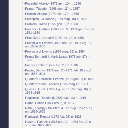
Pozzolini, Alberto (1971 gen. 10) n. 1556
Prager, Theodor (1968 gen. 11) n. 1557
Predieri, Alberto (1974 nov. 17) n. 1558
Prestipino, Giuseppe (1974 mag. 10) n. 1559
Problemi. Roma (1975 gen. 9) n. 1560
Procacci, Giuliano (1947 set. 9 - 1974 gen. 17) nn.
1561-1580
Procházka, Jaroslav (1961 ott. 24) n. 1581
Provincia di Firenze (1973 feb. 12 - 1974 lug. 18)
nn. 1582-1583
Provincia di Livorno (1975 mag. 28) n. 1584
Prunai Bernardini, Maria Luisa (1973 feb. 27) n.
1585
Puccio, Umberto (s.a. lug. 20) n. 1586
Puglisi, Sergio (1971 mar. 2 - 1971 feb. 10 e s.d.)
nn. 1587-1591
Quaderni Fiorentini. Firenze (1973 gen. 1) n. 1592
Quaderni storici. Ancona (1975 mag.) n. 1593
Quazza, Guido (1968 lug. 26 - 1975 mag. 16) nn.
1594-1615
Ragionieri, Rodolfo ([1952] mag. 13) n. 1616
Rama, Carlos (1971 nov. 6) n. 1617
Ránki, György (1974 feb. 4 - 1975 giu. 20 e s.d.)
nn. 1618-1625
Rapisardi, Renata (1973 feb. 25) n. 1626
Rasera, Fabrizio (1973 gen. 29 - 1973 feb. 20 e
s.d.) nn. 1627-1633