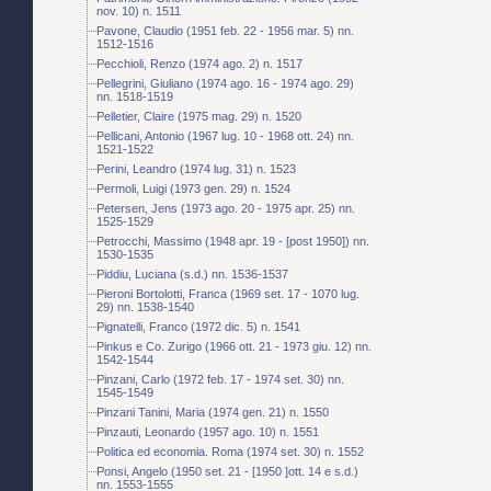
nov. 10) n. 1511
Pavone, Claudio (1951 feb. 22 - 1956 mar. 5) nn.
1512-1516
Pecchioli, Renzo (1974 ago. 2) n. 1517
Pellegrini, Giuliano (1974 ago. 16 - 1974 ago. 29)
nn. 1518-1519
Pelletier, Claire (1975 mag. 29) n. 1520
Pellicani, Antonio (1967 lug. 10 - 1968 ott. 24) nn.
1521-1522
Perini, Leandro (1974 lug. 31) n. 1523
Permoli, Luigi (1973 gen. 29) n. 1524
Petersen, Jens (1973 ago. 20 - 1975 apr. 25) nn.
1525-1529
Petrocchi, Massimo (1948 apr. 19 - [post 1950]) nn.
1530-1535
Piddiu, Luciana (s.d.) nn. 1536-1537
Pieroni Bortolotti, Franca (1969 set. 17 - 1070 lug.
29) nn. 1538-1540
Pignatelli, Franco (1972 dic. 5) n. 1541
Pinkus e Co. Zurigo (1966 ott. 21 - 1973 giu. 12) nn.
1542-1544
Pinzani, Carlo (1972 feb. 17 - 1974 set. 30) nn.
1545-1549
Pinzani Tanini, Maria (1974 gen. 21) n. 1550
Pinzauti, Leonardo (1957 ago. 10) n. 1551
Politica ed economia. Roma (1974 set. 30) n. 1552
Ponsi, Angelo (1950 set. 21 - [1950 ]ott. 14 e s.d.)
nn. 1553-1555