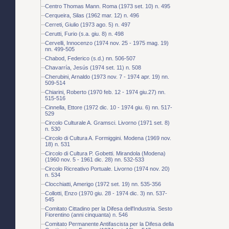
Centro Thomas Mann. Roma (1973 set. 10) n. 495
Cerqueira, Silas (1962 mar. 12) n. 496
Cerreti, Giulio (1973 ago. 5) n. 497
Cerutti, Furio (s.a. giu. 8) n. 498
Cervelli, Innocenzo (1974 nov. 25 - 1975 mag. 19)
nn. 499-505
Chabod, Federico (s.d.) nn. 506-507
Chavarría, Jesús (1974 set. 11) n. 508
Cherubini, Arnaldo (1973 nov. 7 - 1974 apr. 19) nn.
509-514
Chiarini, Roberto (1970 feb. 12 - 1974 giu.27) nn.
515-516
Cinnella, Ettore (1972 dic. 10 - 1974 giu. 6) nn. 517-
529
Circolo Culturale A. Gramsci. Livorno (1971 set. 8)
n. 530
Circolo di Cultura A. Formiggini. Modena (1969 nov.
18) n. 531
Circolo di Cultura P. Gobetti. Mirandola (Modena)
(1960 nov. 5 - 1961 dic. 28) nn. 532-533
Circolo Ricreativo Portuale. Livorno (1974 nov. 20)
n. 534
Clocchiatti, Amerigo (1972 set. 19) nn. 535-356
Collotti, Enzo (1970 giu. 28 - 1974 dic. 3) nn. 537-
545
Comitato Cittadino per la Difesa dell'Industria. Sesto
Fiorentino (anni cinquanta) n. 546
Comitato Permanente Antifascista per la Difesa della