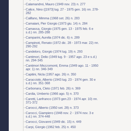
Calamandrei, Mauro (1949 nov. 23) n. 277
Calice, Nino ([1973] lug. 27 - 1975 gen. 16) nn. 278-
282
Califano, Mimma (1968 set. 26) n. 283
Camaiani, Pier Giorgio (1973 giu. 14) n. 284
Camassa, Giorgio (1975 gen. 13 - 1975 feb. 6 e
s.d.) nn. 285-288
Camparini, Aurelia (1974 dic. 6) n. 289
Campinoti, Renato (1972 dic. 28 - 1973 mar. 22) nn.
290-292
Candeloro, Giorgio (1974 lug. 19) n. 293
Cantimori, Delio (1949 lug. 9 - 1957 ago. 23 e s.d.)
nn. 294-345
Cantimori Mezzomonti, Emma (1949 ago. 11 - 1950
apr. 1) nn. 346-349
Capitini, Nicla (1957 ago. 26) n. 350
Caracciolo, Alberto (1943 lug. 23 - 1974 gen. 30 e
s.d.) nn. 351-368
Carbonara, Cleto (1971 feb. 26) n. 369
Cardia, Umberto (1966 ago. 5) n. 370
Caretti, Lanfranco (1973 gen.23 - 1974 apr. 10) nn.
371-372
Carocci, Alberto (1950 set. 28) n. 373
Carocci, Giampiero (1948 nov. 2 - 1974 nov. 3 e
s.d.) nn. 374-448
Carocci, Giovanni (1949 dic. 15) n. 449
Carpi, Giorgio (1962 feb. 25) n. 450