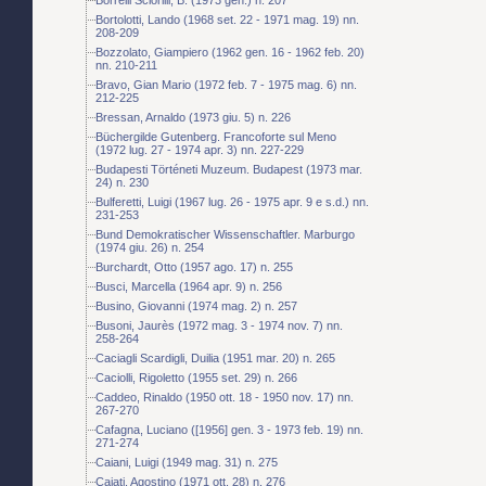
Bortolotti, Lando (1968 set. 22 - 1971 mag. 19) nn.
208-209
Bozzolato, Giampiero (1962 gen. 16 - 1962 feb. 20)
nn. 210-211
Bravo, Gian Mario (1972 feb. 7 - 1975 mag. 6) nn.
212-225
Bressan, Arnaldo (1973 giu. 5) n. 226
Büchergilde Gutenberg. Francoforte sul Meno
(1972 lug. 27 - 1974 apr. 3) nn. 227-229
Budapesti Történeti Muzeum. Budapest (1973 mar.
24) n. 230
Bulferetti, Luigi (1967 lug. 26 - 1975 apr. 9 e s.d.) nn.
231-253
Bund Demokratischer Wissenschaftler. Marburgo
(1974 giu. 26) n. 254
Burchardt, Otto (1957 ago. 17) n. 255
Busci, Marcella (1964 apr. 9) n. 256
Busino, Giovanni (1974 mag. 2) n. 257
Busoni, Jaurès (1972 mag. 3 - 1974 nov. 7) nn.
258-264
Caciagli Scardigli, Duilia (1951 mar. 20) n. 265
Caciolli, Rigoletto (1955 set. 29) n. 266
Caddeo, Rinaldo (1950 ott. 18 - 1950 nov. 17) nn.
267-270
Cafagna, Luciano ([1956] gen. 3 - 1973 feb. 19) nn.
271-274
Caiani, Luigi (1949 mag. 31) n. 275
Cajati, Agostino (1971 ott. 28) n. 276