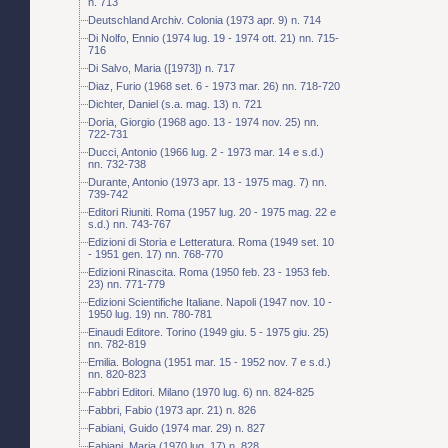
n. 713
Deutschland Archiv. Colonia (1973 apr. 9) n. 714
Di Nolfo, Ennio (1974 lug. 19 - 1974 ott. 21) nn. 715-
716
Di Salvo, Maria ([1973]) n. 717
Diaz, Furio (1968 set. 6 - 1973 mar. 26) nn. 718-720
Dichter, Daniel (s.a. mag. 13) n. 721
Doria, Giorgio (1968 ago. 13 - 1974 nov. 25) nn.
722-731
Ducci, Antonio (1966 lug. 2 - 1973 mar. 14 e s.d.)
nn. 732-738
Durante, Antonio (1973 apr. 13 - 1975 mag. 7) nn.
739-742
Editori Riuniti. Roma (1957 lug. 20 - 1975 mag. 22 e
s.d.) nn. 743-767
Edizioni di Storia e Letteratura. Roma (1949 set. 10
- 1951 gen. 17) nn. 768-770
Edizioni Rinascita. Roma (1950 feb. 23 - 1953 feb.
23) nn. 771-779
Edizioni Scientifiche Italiane. Napoli (1947 nov. 10 -
1950 lug. 19) nn. 780-781
Einaudi Editore. Torino (1949 giu. 5 - 1975 giu. 25)
nn. 782-819
Emilia. Bologna (1951 mar. 15 - 1952 nov. 7 e s.d.)
nn. 820-823
Fabbri Editori. Milano (1970 lug. 6) nn. 824-825
Fabbri, Fabio (1973 apr. 21) n. 826
Fabiani, Guido (1974 mar. 29) n. 827
Fabiani, Maria (1970 lug. 17) n. 828