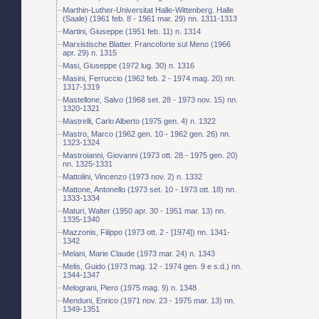
Marthin-Luther-Universitat Halle-Wittenberg. Halle
(Saale) (1961 feb. 8 - 1961 mar. 29) nn. 1311-1313
Martini, Giuseppe (1951 feb. 11) n. 1314
Marxistische Blatter. Francoforte sul Meno (1966
apr. 29) n. 1315
Masi, Giuseppe (1972 lug. 30) n. 1316
Masini, Ferruccio (1962 feb. 2 - 1974 mag. 20) nn.
1317-1319
Mastellone, Salvo (1968 set. 28 - 1973 nov. 15) nn.
1320-1321
Mastrelli, Carlo Alberto (1975 gen. 4) n. 1322
Mastro, Marco (1962 gen. 10 - 1962 gen. 26) nn.
1323-1324
Mastroianni, Giovanni (1973 ott. 28 - 1975 gen. 20)
nn. 1325-1331
Mattolini, Vincenzo (1973 nov. 2) n. 1332
Mattone, Antonello (1973 set. 10 - 1973 ott. 18) nn.
1333-1334
Maturi, Walter (1950 apr. 30 - 1951 mar. 13) nn.
1335-1340
Mazzonis, Filippo (1973 ott. 2 - [1974]) nn. 1341-
1342
Melani, Marie Claude (1973 mar. 24) n. 1343
Melis, Guido (1973 mag. 12 - 1974 gen. 9 e s.d.) nn.
1344-1347
Melograni, Piero (1975 mag. 9) n. 1348
Menduni, Enrico (1971 nov. 23 - 1975 mar. 13) nn.
1349-1351