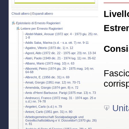
Livell
Chiudi albero
|
Espandi albero
Epistolario di Ernesto Ragionieri
Estre
Lettere per Ernesto Ragionieri
Abdel-Malek, Anouar (1972 apr. 4 - 1973 giu. 25) nn.
1-8
Addis Saba, Marina (s.d. - s.a. ott. 7) nn. 9-11
Consi
Agatino, Vittorio (1973 dic. 1) n. 12
Agosti, Aldo (1972 dic. 22 - 1975 apr. 23) nn. 13-34
Alatri, Paolo (1949 dic. 21 - 1974 lug. 11) nn. 35-62
Albano, Mario (1973 mag. 10) n. 63
Albonetti, Pietro (1974 giu. 26 - 1975 mag. 14) nn.
Fascic
64-68
Albrecht, E. (1956 dic. 31) n. 69
corris
Amati, Giorgio (1951 mar. 12) nn. 70-71
Amendola, Giorgio (1974 gen. 8) n. 72
Amis d'Henri Barbusse. Parigi (1975 mar. 13) n. 73
Andreucci, Franco (1972 mag. 31 - 1974 ago. 25 e
s.d.) nn. 74-78
Unit
Angeleri, Carlo (s.d.) n. 79
Antoni, Carlo (1951 gen. 31) n. 80
Arbeitsgemeinschaft Sozialpadagogik und
Gesellschaftsbildung e V. Düsseldorf (1970 giu. 26)
n. 81
Archivio di Stato di Firenze (1952 gen. 28) n. 82