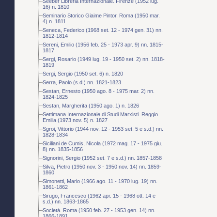
Seeber Libreria Internazionale. Firenze (1952 lug.
16) n. 1810
Seminario Storico Giaime Pintor. Roma (1950 mar.
4) n. 1811
Seneca, Federico (1968 set. 12 - 1974 gen. 31) nn.
1812-1814
Sereni, Emilio (1956 feb. 25 - 1973 apr. 9) nn. 1815-
1817
Sergi, Rosario (1949 lug. 19 - 1950 set. 2) nn. 1818-
1819
Sergi, Sergio (1950 set. 6) n. 1820
Serra, Paolo (s.d.) nn. 1821-1823
Sestan, Ernesto (1950 ago. 8 - 1975 mar. 2) nn.
1824-1825
Sestan, Margherita (1950 ago. 1) n. 1826
Settimana Internazionale di Studi Marxisti. Reggio
Emilia (1973 nov. 5) n. 1827
Sgroi, Vittorio (1944 nov. 12 - 1953 set. 5 e s.d.) nn.
1828-1834
Siciliani de Cumis, Nicola (1972 mag. 17 - 1975 giu.
8) nn. 1835-1856
Signorini, Sergio (1952 set. 7 e s.d.) nn. 1857-1858
Silva, Pietro (1950 nov. 3 - 1950 nov. 14) nn. 1859-
1860
Simonetti, Mario (1966 ago. 11 - 1970 lug. 19) nn.
1861-1862
Sirugo, Francesco (1962 apr. 15 - 1968 ott. 14 e
s.d.) nn. 1863-1865
Società. Roma (1950 feb. 27 - 1953 gen. 14) nn.
1866-1891