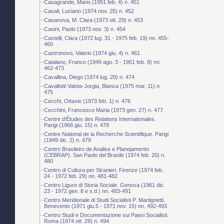
Casagrande, Mario (1951 feb. 4) n. 451
Casali, Luciano (1974 nov. 25) n. 452
Casanova, M. Clara (1973 ott. 29) n. 453
Casini, Paolo (1973 nov. 3) n. 454
Castelli, Clara (1972 lug. 31 - 1975 feb. 19) nn. 455-
460
Castronovo, Valerio (1974 giu. 4) n. 461
Catalano, Franco (1949 ago. 3 - 1951 feb. 8) nn.
462-473
Cavallina, Diego (1974 lug. 20) n. 474
Cavallotti Valota-Jorgia, Bianca (1975 mar. 11) n.
475
Cecchi, Ottavio (1973 feb. 1) n. 476
Cecchini, Francesco Maria (1973 gen. 27) n. 477
Centre d'Études des Relations Internationales.
Parigi (1966 giu. 15) n. 478
Centre National de la Recherche Scientifique. Parigi
(1949 dic. 2) n. 479
Centro Brasileiro de Analise e Planejamento
(CEBRAP). San Paolo del Brasile (1974 feb. 20) n.
480
Centro di Cultura per Stranieri. Firenze (1974 feb.
24 - 1972 feb. 29) nn. 481-482
Centro Ligure di Storia Sociale. Genova (1961 dic.
23 - 1972 gen. 8 e s.d.) nn. 483-491
Centro Meridionale di Studi Socialisti P. Martignetti.
Benevento (1971 giu.5 - 1971 nov. 15) nn. 492-493
Centro Studi e Documentazione sui Paesi Socialisti.
Roma (1974 ott. 29) n. 494