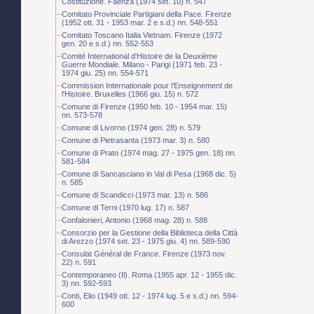
Costituzione. Faenza (1974 set. 10) n. 547
Comitato Provinciale Partigiani della Pace. Firenze
(1952 ott. 31 - 1953 mar. 2 e s.d.) nn. 548-551
Comitato Toscano Italia Vietnam. Firenze (1972
gen. 20 e s.d.) nn. 552-553
Comité International d'Histoire de la Deuxième
Guerre Mondiale. Milano - Parigi (1971 feb. 23 -
1974 giu. 25) nn. 554-571
Commission Internationale pour l'Enseignement de
l'Histoire. Bruxelles (1966 giu. 15) n. 572
Comune di Firenze (1950 feb. 10 - 1954 mar. 15)
nn. 573-578
Comune di Livorno (1974 gen. 28) n. 579
Comune di Pietrasanta (1973 mar. 3) n. 580
Comune di Prato (1974 mag. 27 - 1975 gen. 18) nn.
581-584
Comune di Sancasciano in Val di Pesa (1968 dic. 5)
n. 585
Comune di Scandicci (1973 mar. 13) n. 586
Comune di Terni (1970 lug. 17) n. 587
Confalonieri, Antonio (1968 mag. 28) n. 588
Consorzio per la Gestione della Biblioteca della Città
di Arezzo (1974 set. 23 - 1975 giu. 4) nn. 589-590
Consulat Général de France. Firenze (1973 nov.
22) n. 591
Contemporaneo (Il). Roma (1955 apr. 12 - 1955 dic.
3) nn. 592-593
Conti, Elio (1949 ott. 12 - 1974 lug. 5 e s.d.) nn. 594-
600