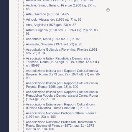
Archivio Storico Italiano. Firenze (1950 lug. 27) n.
83
Arfè, Gaetano (s.d.) nn. 84-85
Aringolo, Alessandro (1968 ott. 7) n. 86
Arru, Angiolina (1973 gen. 23) n. 87
Artom, Eugenio (1950 nov. 7 - 1974 lug. 29) nn. 88-
91
Assennato, Mario (1973 dic. 19) n. 92
Assereto, Giovanni (1971 set. 22) n. 93
Associazione Goliardica Fiorentina. Firenze (1961
nov. 23) n. 94
Associazione Italia - Repubblica Democratica
Tedesca. Roma (1973 ago. 8 - 1974 mar. 12 e s.d.)
nn. 95-97
Associazione Italiana per i Rapporti Culturali con la
Bulgaria. Roma (1973 gen. 29 - 1974 ott. 27) nn. 98-
99
Associazione Italiana per i Rapporti Culturali con la
Polonia. Roma (1966 ago. 23) n. 100
Associazione Italiana per i Rapporti Culturali con la
Repubblica Popolare Democratica di Corea. Roma
(1974 giu. 22) n. 101
Associazione Italiana per i Rapporti Culturali con
l'Unione Sovietica. Roma (1968 ott. 9) n. 102
Associazione Nazionale Partigiani d'Italia. Faenza
(1974 set. 23) n. 103
Associazione Nazionale Professori Universitari di
Ruolo. Sezione di Firenze (1972 mag. 31 - 1973
mar. 3) nn. 104-106