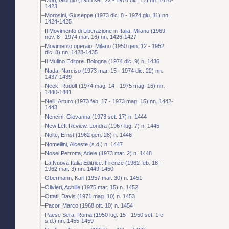
1423
Morosini, Giuseppe (1973 dic. 8 - 1974 giu. 11) nn.
1424-1425
Il Movimento di Liberazione in Italia. Milano (1969
nov. 8 - 1974 mar. 16) nn. 1426-1427
Movimento operaio. Milano (1950 gen. 12 - 1952
dic. 8) nn. 1428-1435
Il Mulino Editore. Bologna (1974 dic. 9) n. 1436
Nada, Narciso (1973 mar. 15 - 1974 dic. 22) nn.
1437-1439
Neck, Rudolf (1974 mag. 14 - 1975 mag. 16) nn.
1440-1441
Nelli, Arturo (1973 feb. 17 - 1973 mag. 15) nn. 1442-
1443
Nencini, Giovanna (1973 set. 17) n. 1444
New Left Review. Londra (1967 lug. 7) n. 1445
Nolte, Ernst (1962 gen. 28) n. 1446
Nomellini, Alceste (s.d.) n. 1447
Nosei Perrotta, Adele (1973 mar. 2) n. 1448
La Nuova Italia Editrice. Firenze (1962 feb. 18 -
1962 mar. 3) nn. 1449-1450
Obermann, Karl (1957 mar. 30) n. 1451
Olivieri, Achille (1975 mar. 15) n. 1452
Ottati, Davis (1971 mag. 10) n. 1453
Pacor, Marco (1968 ott. 10) n. 1454
Paese Sera. Roma (1950 lug. 15 - 1950 set. 1 e
s.d.) nn. 1455-1459