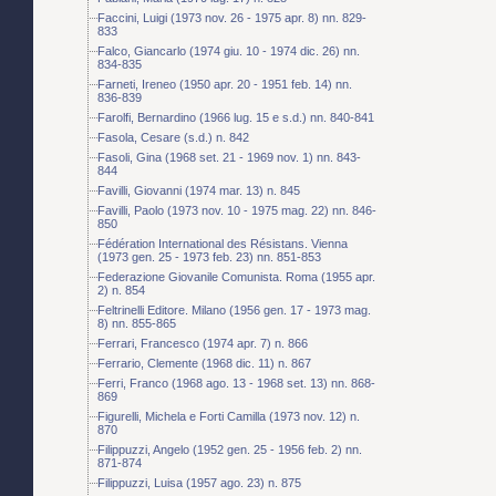
Faccini, Luigi (1973 nov. 26 - 1975 apr. 8) nn. 829-
833
Falco, Giancarlo (1974 giu. 10 - 1974 dic. 26) nn.
834-835
Farneti, Ireneo (1950 apr. 20 - 1951 feb. 14) nn.
836-839
Farolfi, Bernardino (1966 lug. 15 e s.d.) nn. 840-841
Fasola, Cesare (s.d.) n. 842
Fasoli, Gina (1968 set. 21 - 1969 nov. 1) nn. 843-
844
Favilli, Giovanni (1974 mar. 13) n. 845
Favilli, Paolo (1973 nov. 10 - 1975 mag. 22) nn. 846-
850
Fédération International des Résistans. Vienna
(1973 gen. 25 - 1973 feb. 23) nn. 851-853
Federazione Giovanile Comunista. Roma (1955 apr.
2) n. 854
Feltrinelli Editore. Milano (1956 gen. 17 - 1973 mag.
8) nn. 855-865
Ferrari, Francesco (1974 apr. 7) n. 866
Ferrario, Clemente (1968 dic. 11) n. 867
Ferri, Franco (1968 ago. 13 - 1968 set. 13) nn. 868-
869
Figurelli, Michela e Forti Camilla (1973 nov. 12) n.
870
Filippuzzi, Angelo (1952 gen. 25 - 1956 feb. 2) nn.
871-874
Filippuzzi, Luisa (1957 ago. 23) n. 875