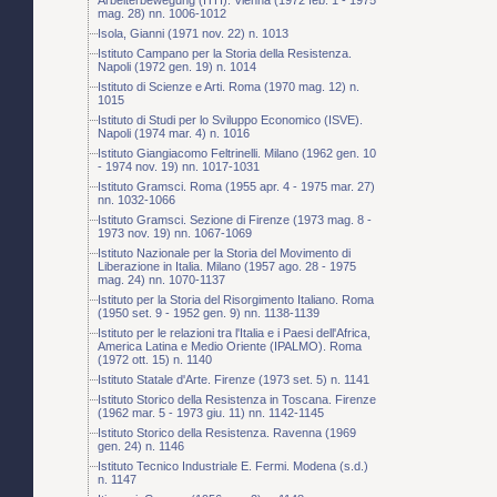
mag. 28) nn. 1006-1012
Isola, Gianni (1971 nov. 22) n. 1013
Istituto Campano per la Storia della Resistenza.
Napoli (1972 gen. 19) n. 1014
Istituto di Scienze e Arti. Roma (1970 mag. 12) n.
1015
Istituto di Studi per lo Sviluppo Economico (ISVE).
Napoli (1974 mar. 4) n. 1016
Istituto Giangiacomo Feltrinelli. Milano (1962 gen. 10
- 1974 nov. 19) nn. 1017-1031
Istituto Gramsci. Roma (1955 apr. 4 - 1975 mar. 27)
nn. 1032-1066
Istituto Gramsci. Sezione di Firenze (1973 mag. 8 -
1973 nov. 19) nn. 1067-1069
Istituto Nazionale per la Storia del Movimento di
Liberazione in Italia. Milano (1957 ago. 28 - 1975
mag. 24) nn. 1070-1137
Istituto per la Storia del Risorgimento Italiano. Roma
(1950 set. 9 - 1952 gen. 9) nn. 1138-1139
Istituto per le relazioni tra l'Italia e i Paesi dell'Africa,
America Latina e Medio Oriente (IPALMO). Roma
(1972 ott. 15) n. 1140
Istituto Statale d'Arte. Firenze (1973 set. 5) n. 1141
Istituto Storico della Resistenza in Toscana. Firenze
(1962 mar. 5 - 1973 giu. 11) nn. 1142-1145
Istituto Storico della Resistenza. Ravenna (1969
gen. 24) n. 1146
Istituto Tecnico Industriale E. Fermi. Modena (s.d.)
n. 1147