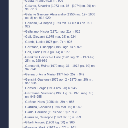
Gaeta, Franco (s.d.) n. 909
Galante, Severino (1973 set. 15 - [1974] ott. 29) nn.
910-913
Galante Garrone, Alessandro (1950 nov. 19 - 1968
ott. 8) nn. 914-920
Galasso, Giuseppe (1974 feb. 14 e s.d.) nn. 921-
922
Gallerano, Nicola (1971 mag. 21) n. 923
Galli, Giovanni (1975 mar. 28) n. 924
Gambi, Lucio (1975 gen. 7) n. 925
Garritano, Giuseppe (1950 ago. 4) n. 926
Gelli, Carlo (1967 giu. 14) n. 927
Gemkow, Heinrich e Hilde (1961 lug. 31 - 1974 lug.
25) nn. 928-939
Gencarelli, Elvira (1972 mag. 31 - 1972 giu. 10) nn.
940-941
Gennaro, Anna Maria (1974 feb. 25) n. 942
Gensini, Gastone (1973 apr. 2 - 1973 apr. 20) nn.
943-944
Gensini, Sergio (1961 nov. 20) n. 945
Gerratana, Valentino (1968 lug. 3 - 1975 mag. 18)
nn. 946-955
Geßner, Hans (1956 dic. 29) n. 956
Giardina, Concetta (1975 mar. 10) n. 957
Giarla, Carmine (1973 nov. 19) n. 958
Giarrizzo, Giuseppe (1973 dic. 3) n. 959
Gibelli, Antonio (1968 lug. 30) n. 960
Giovana, Mario (1973 apr. 20) n. 961