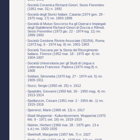
Società Ceramica Richard-Ginori. Sesto Fiorentino
(1951 mar. 31) n. 1892
Società degli Storici Italiani. Catania (1974 gen. 28 -
1975 mag. 17) nn. 1893-1898
Società di Mutuo Soccorso fra gli Operai e Impiegati
degli Stabilimenti Richard-Ginori di Doccia e Rifredi.
Sesto Fiorentino (1973 giu. 22 - 1974 lug. 11) nn.
1899-1900
Società Gestione Riviste Associate (SGRA). Roma
(1973 lug. 6 - 1974 lug. 8) nn. 1901-1903
Società Toscana per la Storia del Risorgimento
Italiano. Firenze (1952 mar. 18 - 1975 apr. 4) nn.
1904-1907
Società Universitaria per gli Studi di Lingua e
Letteratura Francese. Padova (1974 mag.8) n.
1908
Soldani, Simonetta (1970 lug. 27 - 1974 set. 5) nn.
1909-1911
Sozzi, Sergio (1950 ott. 25) n. 1912
Spadolini, Giovanni (1950 feb. 26 - 1950 mag. 4) nn.
1913-1914
Spellanzon, Cesare (1951 mar. 2 - 1954 dic. 1) nn.
1915-1916
Sperenzi, Mario (1968 ott. 13) n. 1917
Stadt Wuppertal - Kulturdezernent. Wuppertal (1970
feb. 9 - 1971 set. 16) nn. 1918-1919
Steiner, Herbert (1966 mar. 28 - 1975 gen. 13 e
s.d.) nn. 1920-1926
Steinhoff, Margarete (1957 feb. 7) n. 1927
Stella, Guido (1974 ott. 8 - 1975 feb. 12) nn. 1928-