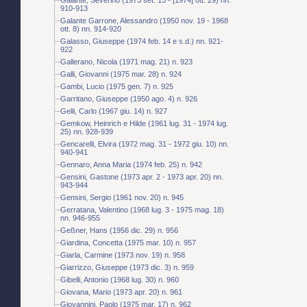
910-913
Galante Garrone, Alessandro (1950 nov. 19 - 1968
ott. 8) nn. 914-920
Galasso, Giuseppe (1974 feb. 14 e s.d.) nn. 921-
922
Gallerano, Nicola (1971 mag. 21) n. 923
Galli, Giovanni (1975 mar. 28) n. 924
Gambi, Lucio (1975 gen. 7) n. 925
Garritano, Giuseppe (1950 ago. 4) n. 926
Gelli, Carlo (1967 giu. 14) n. 927
Gemkow, Heinrich e Hilde (1961 lug. 31 - 1974 lug.
25) nn. 928-939
Gencarelli, Elvira (1972 mag. 31 - 1972 giu. 10) nn.
940-941
Gennaro, Anna Maria (1974 feb. 25) n. 942
Gensini, Gastone (1973 apr. 2 - 1973 apr. 20) nn.
943-944
Gensini, Sergio (1961 nov. 20) n. 945
Gerratana, Valentino (1968 lug. 3 - 1975 mag. 18)
nn. 946-955
Geßner, Hans (1956 dic. 29) n. 956
Giardina, Concetta (1975 mar. 10) n. 957
Giarla, Carmine (1973 nov. 19) n. 958
Giarrizzo, Giuseppe (1973 dic. 3) n. 959
Gibelli, Antonio (1968 lug. 30) n. 960
Giovana, Mario (1973 apr. 20) n. 961
Giovannini, Paolo (1975 mar. 17) n. 962