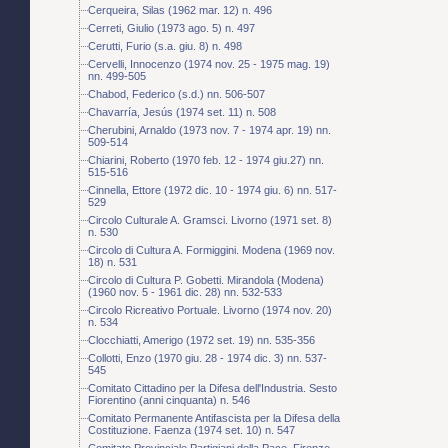
Cerqueira, Silas (1962 mar. 12) n. 496
Cerreti, Giulio (1973 ago. 5) n. 497
Cerutti, Furio (s.a. giu. 8) n. 498
Cervelli, Innocenzo (1974 nov. 25 - 1975 mag. 19)
nn. 499-505
Chabod, Federico (s.d.) nn. 506-507
Chavarría, Jesús (1974 set. 11) n. 508
Cherubini, Arnaldo (1973 nov. 7 - 1974 apr. 19) nn.
509-514
Chiarini, Roberto (1970 feb. 12 - 1974 giu.27) nn.
515-516
Cinnella, Ettore (1972 dic. 10 - 1974 giu. 6) nn. 517-
529
Circolo Culturale A. Gramsci. Livorno (1971 set. 8)
n. 530
Circolo di Cultura A. Formiggini. Modena (1969 nov.
18) n. 531
Circolo di Cultura P. Gobetti. Mirandola (Modena)
(1960 nov. 5 - 1961 dic. 28) nn. 532-533
Circolo Ricreativo Portuale. Livorno (1974 nov. 20)
n. 534
Clocchiatti, Amerigo (1972 set. 19) nn. 535-356
Collotti, Enzo (1970 giu. 28 - 1974 dic. 3) nn. 537-
545
Comitato Cittadino per la Difesa dell'Industria. Sesto
Fiorentino (anni cinquanta) n. 546
Comitato Permanente Antifascista per la Difesa della
Costituzione. Faenza (1974 set. 10) n. 547
Comitato Provinciale Partigiani della Pace. Firenze