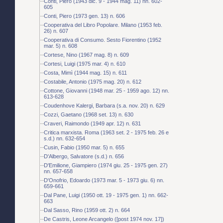
Conti, Piero (1943 dic. 9 - 1944 mag. 11) nn. 602-
605
Conti, Piero (1973 gen. 13) n. 606
Cooperativa del Libro Popolare. Milano (1953 feb.
26) n. 607
Cooperativa di Consumo. Sesto Fiorentino (1952
mar. 5) n. 608
Cortese, Nino (1967 mag. 8) n. 609
Cortesi, Luigi (1975 mar. 4) n. 610
Costa, Mimì (1944 mag. 15) n. 611
Costabile, Antonio (1975 mag. 20) n. 612
Cottone, Giovanni (1948 mar. 25 - 1959 ago. 12) nn.
613-628
Coudenhove Kalergi, Barbara (s.a. nov. 20) n. 629
Cozzi, Gaetano (1968 set. 13) n. 630
Craveri, Raimondo (1949 apr. 12) n. 631
Critica marxista. Roma (1963 set. 2 - 1975 feb. 26 e
s.d.) nn. 632-654
Cusin, Fabio (1950 mar. 5) n. 655
D'Albergo, Salvatore (s.d.) n. 656
D'Emilione, Giampiero (1974 giu. 25 - 1975 gen. 27)
nn. 657-658
D'Onofrio, Edoardo (1973 mar. 5 - 1973 giu. 6) nn.
659-661
Dal Pane, Luigi (1950 ott. 19 - 1975 gen. 1) nn. 662-
663
Dal Sasso, Rino (1959 ott. 2) n. 664
De Castris, Leone Arcangelo ([post 1974 nov. 17])