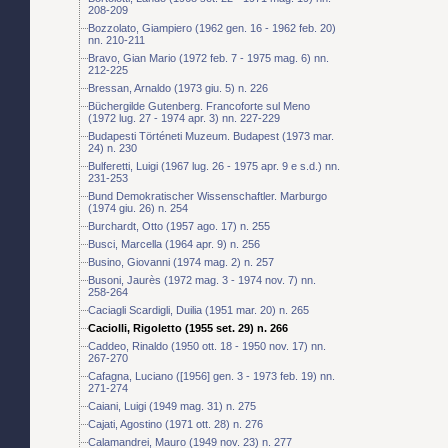
208-209
Bozzolato, Giampiero (1962 gen. 16 - 1962 feb. 20)
nn. 210-211
Bravo, Gian Mario (1972 feb. 7 - 1975 mag. 6) nn.
212-225
Bressan, Arnaldo (1973 giu. 5) n. 226
Büchergilde Gutenberg. Francoforte sul Meno
(1972 lug. 27 - 1974 apr. 3) nn. 227-229
Budapesti Történeti Muzeum. Budapest (1973 mar.
24) n. 230
Bulferetti, Luigi (1967 lug. 26 - 1975 apr. 9 e s.d.) nn.
231-253
Bund Demokratischer Wissenschaftler. Marburgo
(1974 giu. 26) n. 254
Burchardt, Otto (1957 ago. 17) n. 255
Busci, Marcella (1964 apr. 9) n. 256
Busino, Giovanni (1974 mag. 2) n. 257
Busoni, Jaurès (1972 mag. 3 - 1974 nov. 7) nn.
258-264
Caciagli Scardigli, Duilia (1951 mar. 20) n. 265
Caciolli, Rigoletto (1955 set. 29) n. 266
Caddeo, Rinaldo (1950 ott. 18 - 1950 nov. 17) nn.
267-270
Cafagna, Luciano ([1956] gen. 3 - 1973 feb. 19) nn.
271-274
Caiani, Luigi (1949 mag. 31) n. 275
Cajati, Agostino (1971 ott. 28) n. 276
Calamandrei, Mauro (1949 nov. 23) n. 277