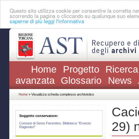
Questo sito utilizza cookie per consentire la corretta 
scorrendo la pagina o cliccando su qualunque suo eleme
saperne di più leggi l'informativa
Home
Progetto
Ricerca
avanzata
Glossario
News
Home
» Visualizza scheda complesso archivistico
Cacio
Soggetto conservatore:
29) 
Comune di Sesto Fiorentino. Biblioteca "Ernesto
Ragionieri"