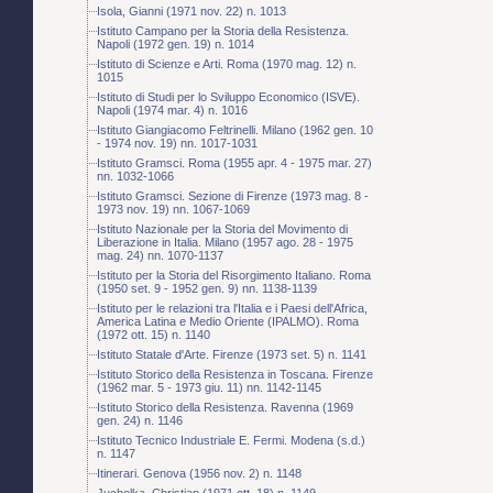
Isola, Gianni (1971 nov. 22) n. 1013
Istituto Campano per la Storia della Resistenza.
Napoli (1972 gen. 19) n. 1014
Istituto di Scienze e Arti. Roma (1970 mag. 12) n.
1015
Istituto di Studi per lo Sviluppo Economico (ISVE).
Napoli (1974 mar. 4) n. 1016
Istituto Giangiacomo Feltrinelli. Milano (1962 gen. 10
- 1974 nov. 19) nn. 1017-1031
Istituto Gramsci. Roma (1955 apr. 4 - 1975 mar. 27)
nn. 1032-1066
Istituto Gramsci. Sezione di Firenze (1973 mag. 8 -
1973 nov. 19) nn. 1067-1069
Istituto Nazionale per la Storia del Movimento di
Liberazione in Italia. Milano (1957 ago. 28 - 1975
mag. 24) nn. 1070-1137
Istituto per la Storia del Risorgimento Italiano. Roma
(1950 set. 9 - 1952 gen. 9) nn. 1138-1139
Istituto per le relazioni tra l'Italia e i Paesi dell'Africa,
America Latina e Medio Oriente (IPALMO). Roma
(1972 ott. 15) n. 1140
Istituto Statale d'Arte. Firenze (1973 set. 5) n. 1141
Istituto Storico della Resistenza in Toscana. Firenze
(1962 mar. 5 - 1973 giu. 11) nn. 1142-1145
Istituto Storico della Resistenza. Ravenna (1969
gen. 24) n. 1146
Istituto Tecnico Industriale E. Fermi. Modena (s.d.)
n. 1147
Itinerari. Genova (1956 nov. 2) n. 1148
Juchelka, Christian (1971 ott. 18) n. 1149