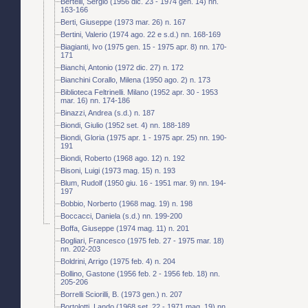
Bertelli, Sergio (1956 dic. 23 - 1974 gen. 14) nn.
163-166
Berti, Giuseppe (1973 mar. 26) n. 167
Bertini, Valerio (1974 ago. 22 e s.d.) nn. 168-169
Biagianti, Ivo (1975 gen. 15 - 1975 apr. 8) nn. 170-
171
Bianchi, Antonio (1972 dic. 27) n. 172
Bianchini Corallo, Milena (1950 ago. 2) n. 173
Biblioteca Feltrinelli. Milano (1952 apr. 30 - 1953
mar. 16) nn. 174-186
Binazzi, Andrea (s.d.) n. 187
Biondi, Giulio (1952 set. 4) nn. 188-189
Biondi, Gloria (1975 apr. 1 - 1975 apr. 25) nn. 190-
191
Biondi, Roberto (1968 ago. 12) n. 192
Bisoni, Luigi (1973 mag. 15) n. 193
Blum, Rudolf (1950 giu. 16 - 1951 mar. 9) nn. 194-
197
Bobbio, Norberto (1968 mag. 19) n. 198
Boccacci, Daniela (s.d.) nn. 199-200
Boffa, Giuseppe (1974 mag. 11) n. 201
Bogliari, Francesco (1975 feb. 27 - 1975 mar. 18)
nn. 202-203
Boldrini, Arrigo (1975 feb. 4) n. 204
Bollino, Gastone (1956 feb. 2 - 1956 feb. 18) nn.
205-206
Borrelli Sciorilli, B. (1973 gen.) n. 207
Bortolotti, Lando (1968 set. 22 - 1971 mag. 19) nn.