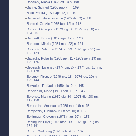
Badaloni, Nicola (1968 ott. 3) n. 108
Bahne, Sigfried (1966 ago 7) n. 109
Baldi, Enrica (1974 apr. 18) n. 110
Barbera Editore. Firenze (1949 dic. 2) n. 111
Barbieri, Orazio (1975 feb. 12) n. 112
Barone, Giuseppe (1973 lug. 8 - 1975 mag. 6) nn.
113-119
Bartoletti, Bruno (1949 ago. 12) n. 120
Bartolotti, Mirella (1954 mar. 22) n. 121
Barzanti, Roberto (1974 ott. 23 - 1975 gen. 29) nn.
122-124
Battaglia, Roberto (1955 apr. 11 - 1959 gen. 19) nn.
125-126
Bedeschi, Lorenzo (1974 giu. 27 - 1974 dic. 10) nn.
127-128
Belfagor. Firenze (1949 giu. 18 - 1974 lug. 20) nn.
129-144
Belvederi, Raffaele (1950 giu. 2) n. 145
Bendiscioli, Mario (1970 gen. 19) n. 146
Berengo, Marino (1950 giu. 30 - 1973 dic. 20) nn.
147-150
Bergamino, Antonietta (1956 mar. 16) n. 151
Bergonzini, Luciano (1968 ott. 10) n. 152
Berlinguer, Giovanni (1973 mag. 19) n. 153
Berlinguer, Luigi (1973 mag. 13 - 1975 giu. 21) nn.
154-161
Berner, Wolfgang (1973 feb. 28) n. 162