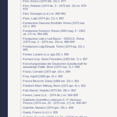
Finzi, Enrico (1975 feb. 22) n. 877
Finzi, Roberto (1974 dic. 5 - 1975 feb. 15) nn. 878-
879
Fiori, Giuseppe (s.d.) nn. 880-881
Firpo, Luigi (1974 giu. 21) n. 882
Fondazione Giacomo Brodolini. Roma (1973 mar.
12) n. 883
Fondazione Gramsci. Roma (1950 mag. 5 - 1952
ott. 27) nn. 884-885
Fondazione Lelio e Lisli Basso - ISSOCO. Roma
(1973 mar. 2 - 1974 nov. 19) nn. 886-894
Fondazione Luigi Einaudi. Torino (1974 lug. 15) n.
895
Forlani, Luciano (s.a. ago.28) n. 896
Fornace (La). Sesto Fiorentino (1952 feb. 7) n. 897
Forschungsinstitut der Deutschen Gesellschaft für
Auswärtige Politik. Bonn (1973 mar. 2) n. 898
Franzi, Corrado (1973 apr. 10) n. 899
Frey, Ingrid (1966 giu. 6) n. 900
Frezza Bicocchi, Daria (1969 set. 10) n. 901
Friedrich Ebert Stiftung. Bonn (1973 apr. 4) n. 902
Fulci Baroni, Virginia (1973 feb. 28) n. 903
Funaro, Liana (s.d. - 1974 dic.) nn. 904-905
Gabinetto Scientifico Letterario G. P. Viesseux.
Firenze (1974 nov. 25 - 1975 mar. 17) nn. 906-907
Gabriele, Mariano (1974 gen. 30) n. 908
Gaeta, Franco (s.d.) n. 909
Galante, Severino (1973 set. 15 - [1974] ott. 29) nn.