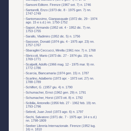
Sansoni Editore. Firenze (1967 set. 7) n. 1746
Santarelli, Enzo (1973 dic. 8 - 1975 gen. 7) nn.
1747-1749
Santomassimo, Gianpasquale (1972 dic. 29 - 1974
ago. 15 e s.d.) nn. 1750-1752
Sapori, Armando (1952 ott. 4 - 1952 dic. 7) nn.
1753-1755
Sarallo, Vladimiro (1952 dic. 5) n. 1756
Sassoon, Donald (1974 giu. 4 - 1975 apr. 23) nn.
1757-1767
Sbaraglini Ceccucci, Mirella (1961 nov. 7) n. 1768
Sbriccoli, Mario (1973 dic. 27 - 1974 giu. 15) nn.
1769-1771
Scalpelli, Adolfo (1966 mag. 12 - 1975 mar. 9) nn.
1772-1786
Scarcia, Biancamaria (1974 gen. 15) n. 1787
Scarlino, Adalberto (1973 apr. - 1973 set. 27) nn.
1788-1789
Schilfert, G. (1957 giu. 4) n. 1790
Schumacher, Ernst (1962 gen. 29) n. 1791
Schumacher, Horst (1973 ott. 8) n. 1792
Scibilia, Antonello (1956 feb. 27 - 1962 feb. 19) nn.
1793-1796
Sebreli, Juan José (1973 ago. 6) n. 1797
Sechi, Salvatore (1971 dic. 7 - 1975 apr. 14 e s.d.)
nn. 1798-1809
Seeber Libreria Internazionale. Firenze (1952 lug.
16) n. 1810