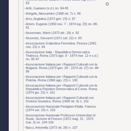
83
Arfè, Gaetano (s.d.) nn. 84-85
Aringolo, Alessandro (1968 ott. 7) n. 86
Arru, Angiolina (1973 gen. 23) n. 87
Artom, Eugenio (1950 nov. 7 - 1974 lug. 29) nn. 88-
91
Assennato, Mario (1973 dic. 19) n. 92
Assereto, Giovanni (1971 set. 22) n. 93
Associazione Goliardica Fiorentina. Firenze (1961
nov. 23) n. 94
Associazione Italia - Repubblica Democratica
Tedesca. Roma (1973 ago. 8 - 1974 mar. 12 e s.d.)
nn. 95-97
Associazione Italiana per i Rapporti Culturali con la
Bulgaria. Roma (1973 gen. 29 - 1974 ott. 27) nn. 98-
99
Associazione Italiana per i Rapporti Culturali con la
Polonia. Roma (1966 ago. 23) n. 100
Associazione Italiana per i Rapporti Culturali con la
Repubblica Popolare Democratica di Corea. Roma
(1974 giu. 22) n. 101
Associazione Italiana per i Rapporti Culturali con
l'Unione Sovietica. Roma (1968 ott. 9) n. 102
Associazione Nazionale Partigiani d'Italia. Faenza
(1974 set. 23) n. 103
Associazione Nazionale Professori Universitari di
Ruolo. Sezione di Firenze (1972 mag. 31 - 1973
mar. 3) nn. 104-106
Bacci, Antonella (1973 ott. 28) n. 107