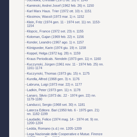
Kaminski, Andrei Josef (1962 feb. 26) n. 1150
Karl Marx Haus. Trier (1972 ott. 10) n. 1151
Kissimov, Wassil (1973 mar. 1) n. 1152
Klein, Fritz (1974 gen. 11 - 1974 set. 11) nn. 1153-
1154
Klopcic, France (1972 set. 23) n. 1155
Koloman, Gajan (1969 feb. 22) n. 1156
Konder, Leandro (1967 ago. 1) n. 1157
Königseder, Karin (1974 giu. 19) n. 1158
Koppel, Helga (1972 lug. 28) n. 1159
Kraus Periodicals. Nendeln (1973 gen. 11) n. 1160
Kuczynski, Jürgen (1961 nov. 11 - 1974 feb. 25) nn.
1161-1174
Kuczynski, Thomas (1973 giu. 15) n. 1175
Kurella, Alfred (1968 gen. 3) n. 1176
Labruna, Luigi (1973 mar. 22) n. 1177
Ladkin, Peter (1973 gen. 11) n. 1178
Lanaro, Silvio (1973 dic. 22 - 1974 gen. 22) nn.
1179-1180
Landucci, Sergio (1968 set. 30) n. 1181
Laterza Editore. Bari (1950 feb. 6 - 1975 gen. 21)
nn. 1182-1199
Laudadio, Felice (1974 mag. 14 - 1974 ott. 9) nn.
1200-1204
Ledda, Romano (s.d.) nn. 1205-1209
Lega Nazionale delle Cooperative e Mutue. Firenze