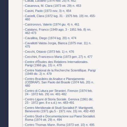
Casali, Luciano (1974 nov. 25) n. 452
Casanova, M. Clara (1973 ott. 29) n. 453
Casini, Paolo (1973 nov. 3) n. 454
Castelli, Clara (1972 lug. 31 - 1975 feb. 19) nn. 455-
460
Castronovo, Valerio (1974 giu. 4) n. 461
Catalano, Franco (1949 ago. 3 - 1951 feb. 8) nn.
462-473
Cavallina, Diego (1974 lug. 20) n. 474
Cavallotti Valota-Jorgia, Bianca (1975 mar. 11) n.
475
Cecchi, Ottavio (1973 feb. 1) n. 476
Cecchini, Francesco Maria (1973 gen. 27) n. 477
Centre d'Études des Relations Internationales.
Parigi (1966 giu. 15) n. 478
Centre National de la Recherche Scientifique. Parigi
(1949 dic. 2) n. 479
Centro Brasileiro de Analise e Planejamento
(CEBRAP). San Paolo del Brasile (1974 feb. 20) n.
480
Centro di Cultura per Stranieri. Firenze (1974 feb.
24 - 1972 feb. 29) nn. 481-482
Centro Ligure di Storia Sociale. Genova (1961 dic.
23 - 1972 gen. 8 e s.d.) nn. 483-491
Centro Meridionale di Studi Socialisti P. Martignetti.
Benevento (1971 giu.5 - 1971 nov. 15) nn. 492-493
Centro Studi e Documentazione sui Paesi Socialisti.
Roma (1974 ott. 29) n. 494
Centro Thomas Mann. Roma (1973 set. 10) n. 495