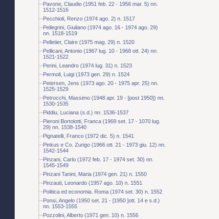
Pavone, Claudio (1951 feb. 22 - 1956 mar. 5) nn.
1512-1516
Pecchioli, Renzo (1974 ago. 2) n. 1517
Pellegrini, Giuliano (1974 ago. 16 - 1974 ago. 29)
nn. 1518-1519
Pelletier, Claire (1975 mag. 29) n. 1520
Pellicani, Antonio (1967 lug. 10 - 1968 ott. 24) nn.
1521-1522
Perini, Leandro (1974 lug. 31) n. 1523
Permoli, Luigi (1973 gen. 29) n. 1524
Petersen, Jens (1973 ago. 20 - 1975 apr. 25) nn.
1525-1529
Petrocchi, Massimo (1948 apr. 19 - [post 1950]) nn.
1530-1535
Piddiu, Luciana (s.d.) nn. 1536-1537
Pieroni Bortolotti, Franca (1969 set. 17 - 1070 lug.
29) nn. 1538-1540
Pignatelli, Franco (1972 dic. 5) n. 1541
Pinkus e Co. Zurigo (1966 ott. 21 - 1973 giu. 12) nn.
1542-1544
Pinzani, Carlo (1972 feb. 17 - 1974 set. 30) nn.
1545-1549
Pinzani Tanini, Maria (1974 gen. 21) n. 1550
Pinzauti, Leonardo (1957 ago. 10) n. 1551
Politica ed economia. Roma (1974 set. 30) n. 1552
Ponsi, Angelo (1950 set. 21 - [1950 ]ott. 14 e s.d.)
nn. 1553-1555
Pozzolini, Alberto (1971 gen. 10) n. 1556