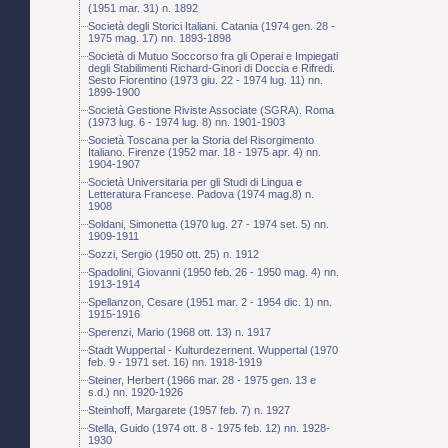
(1951 mar. 31) n. 1892
Società degli Storici Italiani. Catania (1974 gen. 28 -
1975 mag. 17) nn. 1893-1898
Società di Mutuo Soccorso fra gli Operai e Impiegati
degli Stabilimenti Richard-Ginori di Doccia e Rifredi.
Sesto Fiorentino (1973 giu. 22 - 1974 lug. 11) nn.
1899-1900
Società Gestione Riviste Associate (SGRA). Roma
(1973 lug. 6 - 1974 lug. 8) nn. 1901-1903
Società Toscana per la Storia del Risorgimento
Italiano. Firenze (1952 mar. 18 - 1975 apr. 4) nn.
1904-1907
Società Universitaria per gli Studi di Lingua e
Letteratura Francese. Padova (1974 mag.8) n.
1908
Soldani, Simonetta (1970 lug. 27 - 1974 set. 5) nn.
1909-1911
Sozzi, Sergio (1950 ott. 25) n. 1912
Spadolini, Giovanni (1950 feb. 26 - 1950 mag. 4) nn.
1913-1914
Spellanzon, Cesare (1951 mar. 2 - 1954 dic. 1) nn.
1915-1916
Sperenzi, Mario (1968 ott. 13) n. 1917
Stadt Wuppertal - Kulturdezernent. Wuppertal (1970
feb. 9 - 1971 set. 16) nn. 1918-1919
Steiner, Herbert (1966 mar. 28 - 1975 gen. 13 e
s.d.) nn. 1920-1926
Steinhoff, Margarete (1957 feb. 7) n. 1927
Stella, Guido (1974 ott. 8 - 1975 feb. 12) nn. 1928-
1930