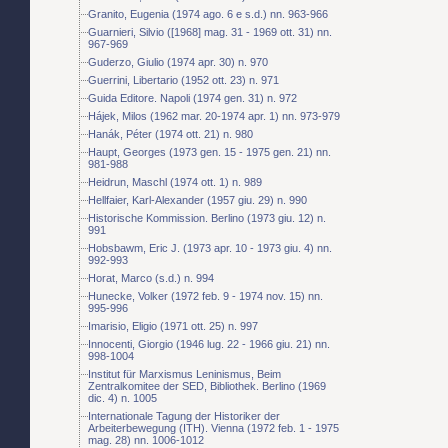
Granito, Eugenia (1974 ago. 6 e s.d.) nn. 963-966
Guarnieri, Silvio ([1968] mag. 31 - 1969 ott. 31) nn.
967-969
Guderzo, Giulio (1974 apr. 30) n. 970
Guerrini, Libertario (1952 ott. 23) n. 971
Guida Editore. Napoli (1974 gen. 31) n. 972
Hájek, Milos (1962 mar. 20-1974 apr. 1) nn. 973-979
Hanák, Péter (1974 ott. 21) n. 980
Haupt, Georges (1973 gen. 15 - 1975 gen. 21) nn.
981-988
Heidrun, Maschl (1974 ott. 1) n. 989
Hellfaier, Karl-Alexander (1957 giu. 29) n. 990
Historische Kommission. Berlino (1973 giu. 12) n.
991
Hobsbawm, Eric J. (1973 apr. 10 - 1973 giu. 4) nn.
992-993
Horat, Marco (s.d.) n. 994
Hunecke, Volker (1972 feb. 9 - 1974 nov. 15) nn.
995-996
Imarisio, Eligio (1971 ott. 25) n. 997
Innocenti, Giorgio (1946 lug. 22 - 1966 giu. 21) nn.
998-1004
Institut für Marxismus Leninismus, Beim
Zentralkomitee der SED, Bibliothek. Berlino (1969
dic. 4) n. 1005
Internationale Tagung der Historiker der
Arbeiterbewegung (ITH). Vienna (1972 feb. 1 - 1975
mag. 28) nn. 1006-1012