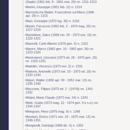
(Saale) (1961 feb. 8 - 1961 mar. 29) nn. 1311-1313
Martini, Giuseppe (1951 feb. 11) n. 1314
Marxistische Blatter. Francoforte sul Meno (1966
apr. 29) n. 1315
Masi, Giuseppe (1972 lug. 30) n. 1316
Masini, Ferruccio (1962 feb. 2 - 1974 mag. 20) nn.
1317-1319
Mastellone, Salvo (1968 set. 28 - 1973 nov. 15) nn.
1320-1321
Mastrelli, Carlo Alberto (1975 gen. 4) n. 1322
Mastro, Marco (1962 gen. 10 - 1962 gen. 26) nn.
1323-1324
Mastroianni, Giovanni (1973 ott. 28 - 1975 gen. 20)
nn. 1325-1331
Mattolini, Vincenzo (1973 nov. 2) n. 1332
Mattone, Antonello (1973 set. 10 - 1973 ott. 18) nn.
1333-1334
Maturi, Walter (1950 apr. 30 - 1951 mar. 13) nn.
1335-1340
Mazzonis, Filippo (1973 ott. 2 - [1974]) nn. 1341-
1342
Melani, Marie Claude (1973 mar. 24) n. 1343
Melis, Guido (1973 mag. 12 - 1974 gen. 9 e s.d.) nn.
1344-1347
Melograni, Piero (1975 mag. 9) n. 1348
Menduni, Enrico (1971 nov. 23 - 1975 mar. 13) nn.
1349-1351
Mengarelli, Gianluigi (1968 dic. 5) n. 1352