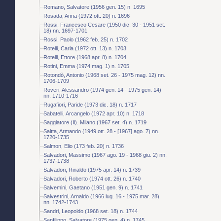
Romano, Salvatore (1956 gen. 15) n. 1695
Rosada, Anna (1972 ott. 20) n. 1696
Rossi, Francesco Cesare (1950 dic. 30 - 1951 set.
18) nn. 1697-1701
Rossi, Paolo (1962 feb. 25) n. 1702
Rotelli, Carla (1972 ott. 13) n. 1703
Rotelli, Ettore (1968 apr. 8) n. 1704
Rotini, Emma (1974 mag. 1) n. 1705
Rotondò, Antonio (1968 set. 26 - 1975 mag. 12) nn.
1706-1709
Roveri, Alessandro (1974 gen. 14 - 1975 gen. 14)
nn. 1710-1716
Rugafiori, Paride (1973 dic. 18) n. 1717
Sabatelli, Arcangelo (1972 apr. 10) n. 1718
Saggiatore (Il). Milano (1967 set. 4) n. 1719
Saitta, Armando (1949 ott. 28 - [1967] ago. 7) nn.
1720-1735
Salmon, Elio (173 feb. 20) n. 1736
Salvadori, Massimo (1967 ago. 19 - 1968 giu. 2) nn.
1737-1738
Salvadori, Rinaldo (1975 apr. 14) n. 1739
Salvadori, Roberto (1974 ott. 26) n. 1740
Salvemini, Gaetano (1951 gen. 9) n. 1741
Salvestrini, Arnaldo (1966 lug. 16 - 1975 mar. 28)
nn. 1742-1743
Sandri, Leopoldo (1968 set. 18) n. 1744
Sanfilippo, Salvatore (1975 gen. 4) n. 1745