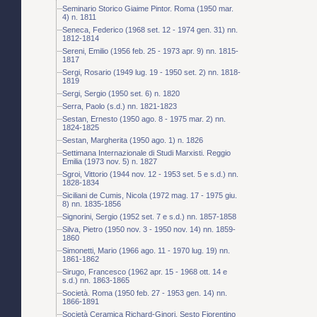
Seminario Storico Giaime Pintor. Roma (1950 mar.
4) n. 1811
Seneca, Federico (1968 set. 12 - 1974 gen. 31) nn.
1812-1814
Sereni, Emilio (1956 feb. 25 - 1973 apr. 9) nn. 1815-
1817
Sergi, Rosario (1949 lug. 19 - 1950 set. 2) nn. 1818-
1819
Sergi, Sergio (1950 set. 6) n. 1820
Serra, Paolo (s.d.) nn. 1821-1823
Sestan, Ernesto (1950 ago. 8 - 1975 mar. 2) nn.
1824-1825
Sestan, Margherita (1950 ago. 1) n. 1826
Settimana Internazionale di Studi Marxisti. Reggio
Emilia (1973 nov. 5) n. 1827
Sgroi, Vittorio (1944 nov. 12 - 1953 set. 5 e s.d.) nn.
1828-1834
Siciliani de Cumis, Nicola (1972 mag. 17 - 1975 giu.
8) nn. 1835-1856
Signorini, Sergio (1952 set. 7 e s.d.) nn. 1857-1858
Silva, Pietro (1950 nov. 3 - 1950 nov. 14) nn. 1859-
1860
Simonetti, Mario (1966 ago. 11 - 1970 lug. 19) nn.
1861-1862
Sirugo, Francesco (1962 apr. 15 - 1968 ott. 14 e
s.d.) nn. 1863-1865
Società. Roma (1950 feb. 27 - 1953 gen. 14) nn.
1866-1891
Società Ceramica Richard-Ginori. Sesto Fiorentino