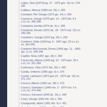
Calice, Nino ([1973] lug. 27 - 1975 gen. 16) nn. 278-
282
Califano, Mimma (1968 set. 26) n. 283
Camaiani, Pier Giorgio (1973 giu. 14) n. 284
Camassa, Giorgio (1975 gen. 13 - 1975 feb. 6 e
s.d.) nn. 285-288
Camparini, Aurelia (1974 dic. 6) n. 289
Campinoti, Renato (1972 dic. 28 - 1973 mar. 22) nn.
290-292
Candeloro, Giorgio (1974 lug. 19) n. 293
Cantimori, Delio (1949 lug. 9 - 1957 ago. 23 e s.d.)
nn. 294-345
Cantimori Mezzomonti, Emma (1949 ago. 11 - 1950
apr. 1) nn. 346-349
Capitini, Nicla (1957 ago. 26) n. 350
Caracciolo, Alberto (1943 lug. 23 - 1974 gen. 30 e
s.d.) nn. 351-368
Carbonara, Cleto (1971 feb. 26) n. 369
Cardia, Umberto (1966 ago. 5) n. 370
Caretti, Lanfranco (1973 gen.23 - 1974 apr. 10) nn.
371-372
Carocci, Alberto (1950 set. 28) n. 373
Carocci, Giampiero (1948 nov. 2 - 1974 nov. 3 e
s.d.) nn. 374-448
Carocci, Giovanni (1949 dic. 15) n. 449
Carpi, Giorgio (1962 feb. 25) n. 450
Casagrande, Mario (1951 feb. 4) n. 451