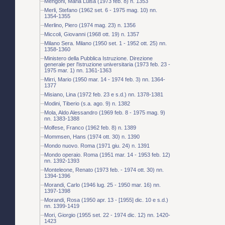
Mengoni, Maria Luisa (1973 feb. 8) n. 1353
Merli, Stefano (1962 set. 6 - 1975 mag. 10) nn.
1354-1355
Merlino, Piero (1974 mag. 23) n. 1356
Miccoli, Giovanni (1968 ott. 19) n. 1357
Milano Sera. Milano (1950 set. 1 - 1952 ott. 25) nn.
1358-1360
Ministero della Pubblica Istruzione. Direzione
generale per l'istruzione universitaria (1973 feb. 23 -
1975 mar. 1) nn. 1361-1363
Mirri, Mario (1950 mar. 14 - 1974 feb. 3) nn. 1364-
1377
Misiano, Lina (1972 feb. 23 e s.d.) nn. 1378-1381
Modini, Tiberio (s.a. ago. 9) n. 1382
Mola, Aldo Alessandro (1969 feb. 8 - 1975 mag. 9)
nn. 1383-1388
Molfese, Franco (1962 feb. 8) n. 1389
Mommsen, Hans (1974 ott. 30) n. 1390
Mondo nuovo. Roma (1971 giu. 24) n. 1391
Mondo operaio. Roma (1951 mar. 14 - 1953 feb. 12)
nn. 1392-1393
Monteleone, Renato (1973 feb. - 1974 ott. 30) nn.
1394-1396
Morandi, Carlo (1946 lug. 25 - 1950 mar. 16) nn.
1397-1398
Morandi, Rosa (1950 apr. 13 - [1955] dic. 10 e s.d.)
nn. 1399-1419
Mori, Giorgio (1955 set. 22 - 1974 dic. 12) nn. 1420-
1423