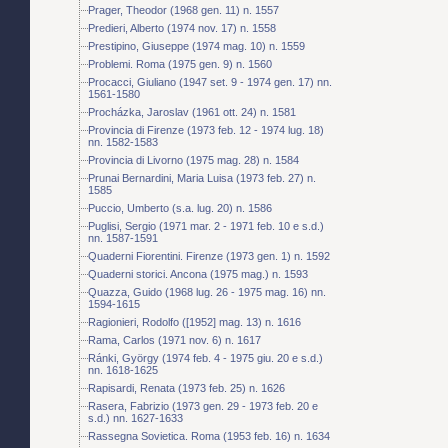
Prager, Theodor (1968 gen. 11) n. 1557
Predieri, Alberto (1974 nov. 17) n. 1558
Prestipino, Giuseppe (1974 mag. 10) n. 1559
Problemi. Roma (1975 gen. 9) n. 1560
Procacci, Giuliano (1947 set. 9 - 1974 gen. 17) nn.
1561-1580
Procházka, Jaroslav (1961 ott. 24) n. 1581
Provincia di Firenze (1973 feb. 12 - 1974 lug. 18)
nn. 1582-1583
Provincia di Livorno (1975 mag. 28) n. 1584
Prunai Bernardini, Maria Luisa (1973 feb. 27) n.
1585
Puccio, Umberto (s.a. lug. 20) n. 1586
Puglisi, Sergio (1971 mar. 2 - 1971 feb. 10 e s.d.)
nn. 1587-1591
Quaderni Fiorentini. Firenze (1973 gen. 1) n. 1592
Quaderni storici. Ancona (1975 mag.) n. 1593
Quazza, Guido (1968 lug. 26 - 1975 mag. 16) nn.
1594-1615
Ragionieri, Rodolfo ([1952] mag. 13) n. 1616
Rama, Carlos (1971 nov. 6) n. 1617
Ránki, György (1974 feb. 4 - 1975 giu. 20 e s.d.)
nn. 1618-1625
Rapisardi, Renata (1973 feb. 25) n. 1626
Rasera, Fabrizio (1973 gen. 29 - 1973 feb. 20 e
s.d.) nn. 1627-1633
Rassegna Sovietica. Roma (1953 feb. 16) n. 1634