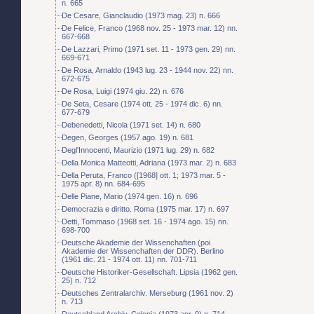
n. 665
De Cesare, Gianclaudio (1973 mag. 23) n. 666
De Felice, Franco (1968 nov. 25 - 1973 mar. 12) nn.
667-668
De Lazzari, Primo (1971 set. 11 - 1973 gen. 29) nn.
669-671
De Rosa, Arnaldo (1943 lug. 23 - 1944 nov. 22) nn.
672-675
De Rosa, Luigi (1974 giu. 22) n. 676
De Seta, Cesare (1974 ott. 25 - 1974 dic. 6) nn.
677-679
Debenedetti, Nicola (1971 set. 14) n. 680
Degen, Georges (1957 ago. 19) n. 681
Degl'Innocenti, Maurizio (1971 lug. 29) n. 682
Della Monica Matteotti, Adriana (1973 mar. 2) n. 683
Della Peruta, Franco ([1968] ott. 1; 1973 mar. 5 -
1975 apr. 8) nn. 684-695
Delle Piane, Mario (1974 gen. 16) n. 696
Democrazia e diritto. Roma (1975 mar. 17) n. 697
Detti, Tommaso (1968 set. 16 - 1974 ago. 15) nn.
698-700
Deutsche Akademie der Wissenchaften (poi
Akademie der Wissenchaften der DDR). Berlino
(1961 dic. 21 - 1974 ott. 11) nn. 701-711
Deutsche Historiker-Gesellschaft. Lipsia (1962 gen.
25) n. 712
Deutsches Zentralarchiv. Merseburg (1961 nov. 2)
n. 713
Deutschland Archiv. Colonia (1973 apr. 9) n. 714