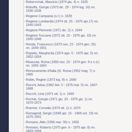
Reberschak, Maurizio (1974 giu. 4) n. 1635
Rebuffa, Giorgio (1973 dic. 29 - 1974 lug. 16) nn.
1636-1638
Regione Campania (s.l.) n. 1639
Regione Lombardia (1974 ott. 25 - 1975 apr.17) nn.
1640-1643
Regione Piemonte (1971 dic. 2) n. 1644
Regione Toscana (1972 ott. 10 - 1975 giu. 10) nn.
1645-1648
Renda, Francesco (1973 nov. 23 - 1974 gen. 25)
nn. 1649-1651
Repetto, Margherita (1974 ago. 5 - 1975 apr. 5) nn.
1652-1654
Rinascita. Roma (1950 nov. 23 - 1974 gen. 9 e s.d.)
nn. 1655-1664
Rinnovamento d'Italia (Il). Roma (1952 mag. 7) n.
1665
Robin, Regine (1973 lug. 8) n. 1666
Rocchi, Adua (1962 feb. 5 - 1975 mar. 5) nn. 1667-
1668
Rocchi, Licia (1971 ott. 1) n. 1669
Rochat, Giorgio (1971 giu. 20 - 1975 giu. 1) nn.
1670-1673
Roemer, Cornelia (1974 ott. 1) n. 1674
Romagnoli, Sergio (1948 apr. 15 - 1968 set. 19) nn.
1675-1691
Romano, Aldo (1956 mar. 30) n. 1692
Romano, Roberto (1975 gen. 6 - 1975 apr. 8) nn.
1693-1694