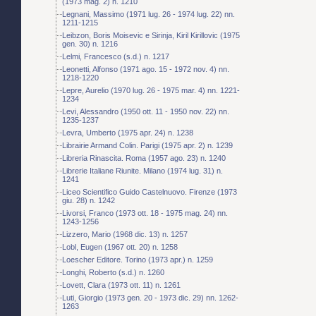
(1973 mag. 2) n. 1210
Legnani, Massimo (1971 lug. 26 - 1974 lug. 22) nn.
1211-1215
Leibzon, Boris Moisevic e Sirinja, Kiril Kirillovic (1975
gen. 30) n. 1216
Lelmi, Francesco (s.d.) n. 1217
Leonetti, Alfonso (1971 ago. 15 - 1972 nov. 4) nn.
1218-1220
Lepre, Aurelio (1970 lug. 26 - 1975 mar. 4) nn. 1221-
1234
Levi, Alessandro (1950 ott. 11 - 1950 nov. 22) nn.
1235-1237
Levra, Umberto (1975 apr. 24) n. 1238
Librairie Armand Colin. Parigi (1975 apr. 2) n. 1239
Libreria Rinascita. Roma (1957 ago. 23) n. 1240
Librerie Italiane Riunite. Milano (1974 lug. 31) n.
1241
Liceo Scientifico Guido Castelnuovo. Firenze (1973
giu. 28) n. 1242
Livorsi, Franco (1973 ott. 18 - 1975 mag. 24) nn.
1243-1256
Lizzero, Mario (1968 dic. 13) n. 1257
Lobl, Eugen (1967 ott. 20) n. 1258
Loescher Editore. Torino (1973 apr.) n. 1259
Longhi, Roberto (s.d.) n. 1260
Lovett, Clara (1973 ott. 11) n. 1261
Luti, Giorgio (1973 gen. 20 - 1973 dic. 29) nn. 1262-
1263