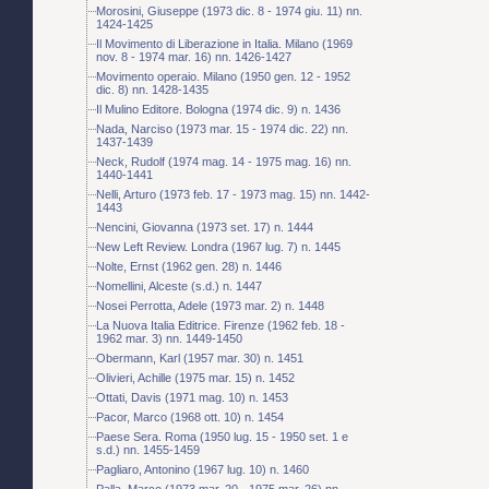
Morosini, Giuseppe (1973 dic. 8 - 1974 giu. 11) nn.
1424-1425
Il Movimento di Liberazione in Italia. Milano (1969
nov. 8 - 1974 mar. 16) nn. 1426-1427
Movimento operaio. Milano (1950 gen. 12 - 1952
dic. 8) nn. 1428-1435
Il Mulino Editore. Bologna (1974 dic. 9) n. 1436
Nada, Narciso (1973 mar. 15 - 1974 dic. 22) nn.
1437-1439
Neck, Rudolf (1974 mag. 14 - 1975 mag. 16) nn.
1440-1441
Nelli, Arturo (1973 feb. 17 - 1973 mag. 15) nn. 1442-
1443
Nencini, Giovanna (1973 set. 17) n. 1444
New Left Review. Londra (1967 lug. 7) n. 1445
Nolte, Ernst (1962 gen. 28) n. 1446
Nomellini, Alceste (s.d.) n. 1447
Nosei Perrotta, Adele (1973 mar. 2) n. 1448
La Nuova Italia Editrice. Firenze (1962 feb. 18 -
1962 mar. 3) nn. 1449-1450
Obermann, Karl (1957 mar. 30) n. 1451
Olivieri, Achille (1975 mar. 15) n. 1452
Ottati, Davis (1971 mag. 10) n. 1453
Pacor, Marco (1968 ott. 10) n. 1454
Paese Sera. Roma (1950 lug. 15 - 1950 set. 1 e
s.d.) nn. 1455-1459
Pagliaro, Antonino (1967 lug. 10) n. 1460
Palla, Marco (1973 mar. 20 - 1975 mar. 26) nn.