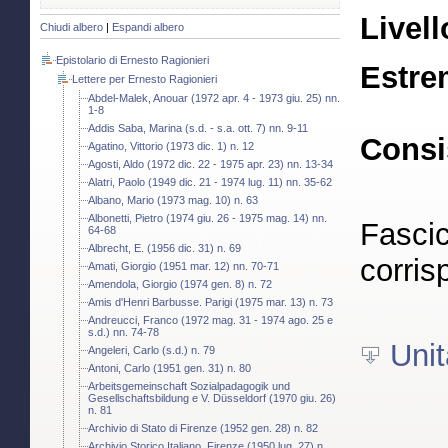
Livell
Chiudi albero
|
Espandi albero
Epistolario di Ernesto Ragionieri
Estre
Lettere per Ernesto Ragionieri
Abdel-Malek, Anouar (1972 apr. 4 - 1973 giu. 25) nn.
1-8
Addis Saba, Marina (s.d. - s.a. ott. 7) nn. 9-11
Consi
Agatino, Vittorio (1973 dic. 1) n. 12
Agosti, Aldo (1972 dic. 22 - 1975 apr. 23) nn. 13-34
Alatri, Paolo (1949 dic. 21 - 1974 lug. 11) nn. 35-62
Albano, Mario (1973 mag. 10) n. 63
Albonetti, Pietro (1974 giu. 26 - 1975 mag. 14) nn.
Fascic
64-68
Albrecht, E. (1956 dic. 31) n. 69
corris
Amati, Giorgio (1951 mar. 12) nn. 70-71
Amendola, Giorgio (1974 gen. 8) n. 72
Amis d'Henri Barbusse. Parigi (1975 mar. 13) n. 73
Andreucci, Franco (1972 mag. 31 - 1974 ago. 25 e
s.d.) nn. 74-78
Unit
Angeleri, Carlo (s.d.) n. 79
Antoni, Carlo (1951 gen. 31) n. 80
Arbeitsgemeinschaft Sozialpadagogik und
Gesellschaftsbildung e V. Düsseldorf (1970 giu. 26)
n. 81
Archivio di Stato di Firenze (1952 gen. 28) n. 82
Archivio Storico Italiano. Firenze (1950 lug. 27) n.