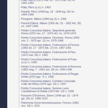
1461-1462
Palla, Piero (s.d.) n. 1463
Paoletti, Piero (1949 lug. 16 - 1949 lug. 26) nn.
1464-1465
Paragone. Milano (1966 lug. 6) n. 1466
Parenti Editore. Milano (1955 dic. 31 - 1962 feb. 26)
nn. 1467-1469
Partito Comunista Italiano. Segreteria generale.
Roma (1972 nov. 17 - 1974 ott.) nn. 1470-1474
Partito Comunista Italiano. Direzione. Roma (1950
nov. 2 - 1975 apr. 11) nn. 1475-1486
Partito Comunista Italiano. Federazione di Firenze
(1952 ott. 17 - 1973 feb. 17) nn. 1487-1491
Partito Comunista Italiano. Federazione di Pisa
(1972 mar. 26) n. 1492
Partito Comunista Italiano. Federazione di Prato
(s.d.) n. 1493
Partito Comunista Italiano. Federazione di Ravenna
(1952 mag. 7 - 1952 set. 18) nn. 1494-1495
Partito Comunista Italiano. Federazione di Reggio
Emilia (1973 ago. 7) n. 1496
Partito Comunista Italiano. Comitato Comunale.
Colle Val d'Elsa (1974 ago. 24) n. 1497
Partito Comunista Italiano. Sezione Lenin.
Castellamare di Stabia (1974 feb. 14) n. 1498
Passerin D'Entrèves, Ettore (1948 apr. 22 - 1974
giu. 26) nn. 1499-1510
Patrimonio Ginori Amministrazione. Firenze (1952
nov. 10) n. 1511