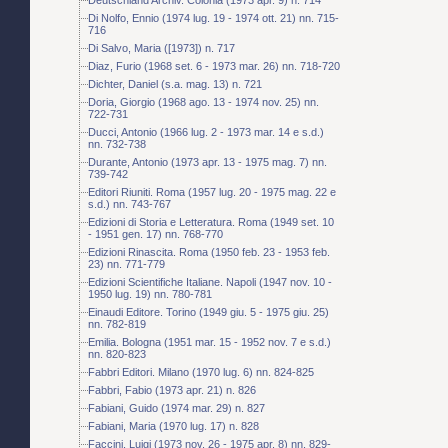
Di Nolfo, Ennio (1974 lug. 19 - 1974 ott. 21) nn. 715-
716
Di Salvo, Maria ([1973]) n. 717
Diaz, Furio (1968 set. 6 - 1973 mar. 26) nn. 718-720
Dichter, Daniel (s.a. mag. 13) n. 721
Doria, Giorgio (1968 ago. 13 - 1974 nov. 25) nn.
722-731
Ducci, Antonio (1966 lug. 2 - 1973 mar. 14 e s.d.)
nn. 732-738
Durante, Antonio (1973 apr. 13 - 1975 mag. 7) nn.
739-742
Editori Riuniti. Roma (1957 lug. 20 - 1975 mag. 22 e
s.d.) nn. 743-767
Edizioni di Storia e Letteratura. Roma (1949 set. 10
- 1951 gen. 17) nn. 768-770
Edizioni Rinascita. Roma (1950 feb. 23 - 1953 feb.
23) nn. 771-779
Edizioni Scientifiche Italiane. Napoli (1947 nov. 10 -
1950 lug. 19) nn. 780-781
Einaudi Editore. Torino (1949 giu. 5 - 1975 giu. 25)
nn. 782-819
Emilia. Bologna (1951 mar. 15 - 1952 nov. 7 e s.d.)
nn. 820-823
Fabbri Editori. Milano (1970 lug. 6) nn. 824-825
Fabbri, Fabio (1973 apr. 21) n. 826
Fabiani, Guido (1974 mar. 29) n. 827
Fabiani, Maria (1970 lug. 17) n. 828
Faccini, Luigi (1973 nov. 26 - 1975 apr. 8) nn. 829-