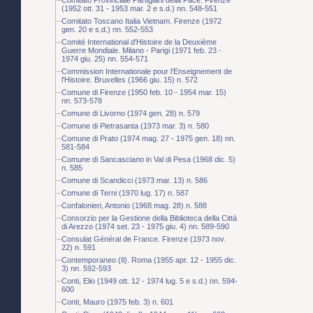
(1952 ott. 31 - 1953 mar. 2 e s.d.) nn. 548-551
Comitato Toscano Italia Vietnam. Firenze (1972
gen. 20 e s.d.) nn. 552-553
Comité International d'Histoire de la Deuxième
Guerre Mondiale. Milano - Parigi (1971 feb. 23 -
1974 giu. 25) nn. 554-571
Commission Internationale pour l'Enseignement de
l'Histoire. Bruxelles (1966 giu. 15) n. 572
Comune di Firenze (1950 feb. 10 - 1954 mar. 15)
nn. 573-578
Comune di Livorno (1974 gen. 28) n. 579
Comune di Pietrasanta (1973 mar. 3) n. 580
Comune di Prato (1974 mag. 27 - 1975 gen. 18) nn.
581-584
Comune di Sancasciano in Val di Pesa (1968 dic. 5)
n. 585
Comune di Scandicci (1973 mar. 13) n. 586
Comune di Terni (1970 lug. 17) n. 587
Confalonieri, Antonio (1968 mag. 28) n. 588
Consorzio per la Gestione della Biblioteca della Città
di Arezzo (1974 set. 23 - 1975 giu. 4) nn. 589-590
Consulat Général de France. Firenze (1973 nov.
22) n. 591
Contemporaneo (Il). Roma (1955 apr. 12 - 1955 dic.
3) nn. 592-593
Conti, Elio (1949 ott. 12 - 1974 lug. 5 e s.d.) nn. 594-
600
Conti, Mauro (1975 feb. 3) n. 601