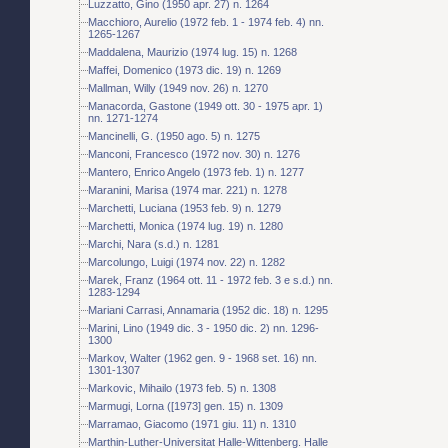
Luzzatto, Gino (1950 apr. 27) n. 1264
Macchioro, Aurelio (1972 feb. 1 - 1974 feb. 4) nn.
1265-1267
Maddalena, Maurizio (1974 lug. 15) n. 1268
Maffei, Domenico (1973 dic. 19) n. 1269
Mallman, Willy (1949 nov. 26) n. 1270
Manacorda, Gastone (1949 ott. 30 - 1975 apr. 1)
nn. 1271-1274
Mancinelli, G. (1950 ago. 5) n. 1275
Manconi, Francesco (1972 nov. 30) n. 1276
Mantero, Enrico Angelo (1973 feb. 1) n. 1277
Maranini, Marisa (1974 mar. 221) n. 1278
Marchetti, Luciana (1953 feb. 9) n. 1279
Marchetti, Monica (1974 lug. 19) n. 1280
Marchi, Nara (s.d.) n. 1281
Marcolungo, Luigi (1974 nov. 22) n. 1282
Marek, Franz (1964 ott. 11 - 1972 feb. 3 e s.d.) nn.
1283-1294
Mariani Carrasi, Annamaria (1952 dic. 18) n. 1295
Marini, Lino (1949 dic. 3 - 1950 dic. 2) nn. 1296-
1300
Markov, Walter (1962 gen. 9 - 1968 set. 16) nn.
1301-1307
Markovic, Mihailo (1973 feb. 5) n. 1308
Marmugi, Lorna ([1973] gen. 15) n. 1309
Marramao, Giacomo (1971 giu. 11) n. 1310
Marthin-Luther-Universitat Halle-Wittenberg. Halle