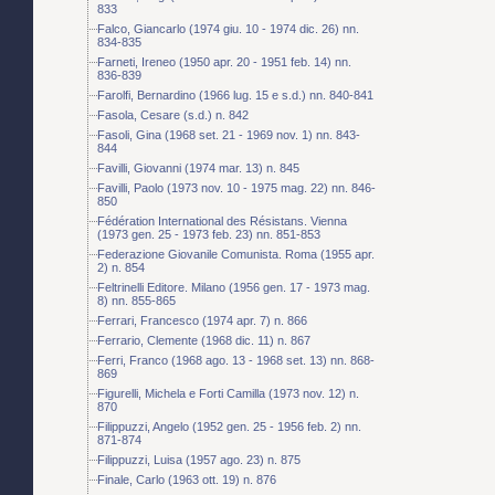
833
Falco, Giancarlo (1974 giu. 10 - 1974 dic. 26) nn.
834-835
Farneti, Ireneo (1950 apr. 20 - 1951 feb. 14) nn.
836-839
Farolfi, Bernardino (1966 lug. 15 e s.d.) nn. 840-841
Fasola, Cesare (s.d.) n. 842
Fasoli, Gina (1968 set. 21 - 1969 nov. 1) nn. 843-
844
Favilli, Giovanni (1974 mar. 13) n. 845
Favilli, Paolo (1973 nov. 10 - 1975 mag. 22) nn. 846-
850
Fédération International des Résistans. Vienna
(1973 gen. 25 - 1973 feb. 23) nn. 851-853
Federazione Giovanile Comunista. Roma (1955 apr.
2) n. 854
Feltrinelli Editore. Milano (1956 gen. 17 - 1973 mag.
8) nn. 855-865
Ferrari, Francesco (1974 apr. 7) n. 866
Ferrario, Clemente (1968 dic. 11) n. 867
Ferri, Franco (1968 ago. 13 - 1968 set. 13) nn. 868-
869
Figurelli, Michela e Forti Camilla (1973 nov. 12) n.
870
Filippuzzi, Angelo (1952 gen. 25 - 1956 feb. 2) nn.
871-874
Filippuzzi, Luisa (1957 ago. 23) n. 875
Finale, Carlo (1963 ott. 19) n. 876