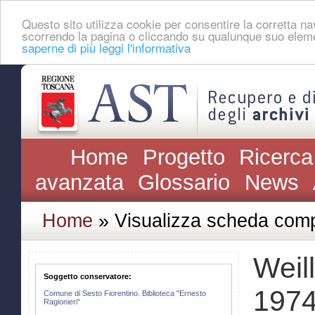
Questo sito utilizza cookie per consentire la corretta 
scorrendo la pagina o cliccando su qualunque suo eleme
saperne di più leggi l'informativa
Home
Progetto
Ricerca
avanzata
Glossario
News
Home
» Visualizza scheda comp
Weil
Soggetto conservatore:
1974
Comune di Sesto Fiorentino. Biblioteca "Ernesto
Ragionieri"