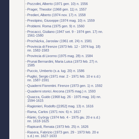
Pozzolini, Alberto (1971 gen. 10) n. 1556
Prager, Theodor (1968 gen. 11) n. 1557
Predieri, Alberto (1974 nov. 17) n. 1558
Prestipino, Giuseppe (1974 mag. 10) n. 1559
Problemi. Roma (1975 gen. 9) n. 1560
Procacci, Giuliano (1947 set. 9 - 1974 gen. 17) nn.
1561-1580
Procházka, Jaroslav (1961 ott. 24) n. 1581
Provincia di Firenze (1973 feb. 12 - 1974 lug. 18)
nn. 1582-1583
Provincia di Livorno (1975 mag. 28) n. 1584
Prunai Bernardini, Maria Luisa (1973 feb. 27) n.
1585
Puccio, Umberto (s.a. lug. 20) n. 1586
Puglisi, Sergio (1971 mar. 2 - 1971 feb. 10 e s.d.)
nn. 1587-1591
Quaderni Fiorentini. Firenze (1973 gen. 1) n. 1592
Quaderni storici. Ancona (1975 mag.) n. 1593
Quazza, Guido (1968 lug. 26 - 1975 mag. 16) nn.
1594-1615
Ragionieri, Rodolfo ([1952] mag. 13) n. 1616
Rama, Carlos (1971 nov. 6) n. 1617
Ránki, György (1974 feb. 4 - 1975 giu. 20 e s.d.)
nn. 1618-1625
Rapisardi, Renata (1973 feb. 25) n. 1626
Rasera, Fabrizio (1973 gen. 29 - 1973 feb. 20 e
s.d.) nn. 1627-1633