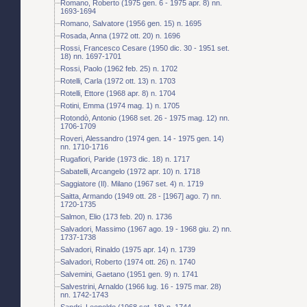
Romano, Roberto (1975 gen. 6 - 1975 apr. 8) nn.
1693-1694
Romano, Salvatore (1956 gen. 15) n. 1695
Rosada, Anna (1972 ott. 20) n. 1696
Rossi, Francesco Cesare (1950 dic. 30 - 1951 set.
18) nn. 1697-1701
Rossi, Paolo (1962 feb. 25) n. 1702
Rotelli, Carla (1972 ott. 13) n. 1703
Rotelli, Ettore (1968 apr. 8) n. 1704
Rotini, Emma (1974 mag. 1) n. 1705
Rotondò, Antonio (1968 set. 26 - 1975 mag. 12) nn.
1706-1709
Roveri, Alessandro (1974 gen. 14 - 1975 gen. 14)
nn. 1710-1716
Rugafiori, Paride (1973 dic. 18) n. 1717
Sabatelli, Arcangelo (1972 apr. 10) n. 1718
Saggiatore (Il). Milano (1967 set. 4) n. 1719
Saitta, Armando (1949 ott. 28 - [1967] ago. 7) nn.
1720-1735
Salmon, Elio (173 feb. 20) n. 1736
Salvadori, Massimo (1967 ago. 19 - 1968 giu. 2) nn.
1737-1738
Salvadori, Rinaldo (1975 apr. 14) n. 1739
Salvadori, Roberto (1974 ott. 26) n. 1740
Salvemini, Gaetano (1951 gen. 9) n. 1741
Salvestrini, Arnaldo (1966 lug. 16 - 1975 mar. 28)
nn. 1742-1743
Sandri, Leopoldo (1968 set. 18) n. 1744