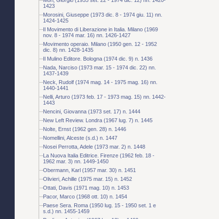
1423
Morosini, Giuseppe (1973 dic. 8 - 1974 giu. 11) nn.
1424-1425
Il Movimento di Liberazione in Italia. Milano (1969
nov. 8 - 1974 mar. 16) nn. 1426-1427
Movimento operaio. Milano (1950 gen. 12 - 1952
dic. 8) nn. 1428-1435
Il Mulino Editore. Bologna (1974 dic. 9) n. 1436
Nada, Narciso (1973 mar. 15 - 1974 dic. 22) nn.
1437-1439
Neck, Rudolf (1974 mag. 14 - 1975 mag. 16) nn.
1440-1441
Nelli, Arturo (1973 feb. 17 - 1973 mag. 15) nn. 1442-
1443
Nencini, Giovanna (1973 set. 17) n. 1444
New Left Review. Londra (1967 lug. 7) n. 1445
Nolte, Ernst (1962 gen. 28) n. 1446
Nomellini, Alceste (s.d.) n. 1447
Nosei Perrotta, Adele (1973 mar. 2) n. 1448
La Nuova Italia Editrice. Firenze (1962 feb. 18 -
1962 mar. 3) nn. 1449-1450
Obermann, Karl (1957 mar. 30) n. 1451
Olivieri, Achille (1975 mar. 15) n. 1452
Ottati, Davis (1971 mag. 10) n. 1453
Pacor, Marco (1968 ott. 10) n. 1454
Paese Sera. Roma (1950 lug. 15 - 1950 set. 1 e
s.d.) nn. 1455-1459