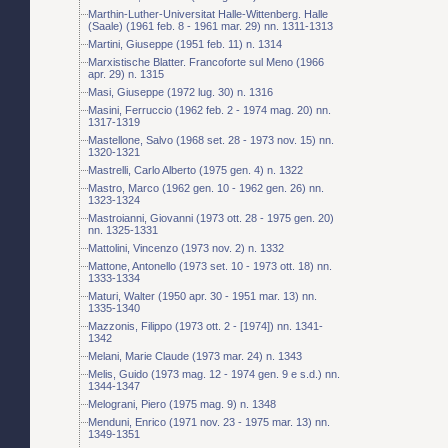
Marthin-Luther-Universitat Halle-Wittenberg. Halle
(Saale) (1961 feb. 8 - 1961 mar. 29) nn. 1311-1313
Martini, Giuseppe (1951 feb. 11) n. 1314
Marxistische Blatter. Francoforte sul Meno (1966
apr. 29) n. 1315
Masi, Giuseppe (1972 lug. 30) n. 1316
Masini, Ferruccio (1962 feb. 2 - 1974 mag. 20) nn.
1317-1319
Mastellone, Salvo (1968 set. 28 - 1973 nov. 15) nn.
1320-1321
Mastrelli, Carlo Alberto (1975 gen. 4) n. 1322
Mastro, Marco (1962 gen. 10 - 1962 gen. 26) nn.
1323-1324
Mastroianni, Giovanni (1973 ott. 28 - 1975 gen. 20)
nn. 1325-1331
Mattolini, Vincenzo (1973 nov. 2) n. 1332
Mattone, Antonello (1973 set. 10 - 1973 ott. 18) nn.
1333-1334
Maturi, Walter (1950 apr. 30 - 1951 mar. 13) nn.
1335-1340
Mazzonis, Filippo (1973 ott. 2 - [1974]) nn. 1341-
1342
Melani, Marie Claude (1973 mar. 24) n. 1343
Melis, Guido (1973 mag. 12 - 1974 gen. 9 e s.d.) nn.
1344-1347
Melograni, Piero (1975 mag. 9) n. 1348
Menduni, Enrico (1971 nov. 23 - 1975 mar. 13) nn.
1349-1351