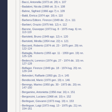
Bacci, Antonella (1973 ott. 28) n. 107
Badaloni, Nicola (1968 ott. 3) n. 108
Bahne, Sigfried (1966 ago 7) n. 109
Baldi, Enrica (1974 apr. 18) n. 110
Barbera Editore. Firenze (1949 dic. 2) n. 111
Barbieri, Orazio (1975 feb. 12) n. 112
Barone, Giuseppe (1973 lug. 8 - 1975 mag. 6) nn.
113-119
Bartoletti, Bruno (1949 ago. 12) n. 120
Bartolotti, Mirella (1954 mar. 22) n. 121
Barzanti, Roberto (1974 ott. 23 - 1975 gen. 29) nn.
122-124
Battaglia, Roberto (1955 apr. 11 - 1959 gen. 19) nn.
125-126
Bedeschi, Lorenzo (1974 giu. 27 - 1974 dic. 10) nn.
127-128
Belfagor. Firenze (1949 giu. 18 - 1974 lug. 20) nn.
129-144
Belvederi, Raffaele (1950 giu. 2) n. 145
Bendiscioli, Mario (1970 gen. 19) n. 146
Berengo, Marino (1950 giu. 30 - 1973 dic. 20) nn.
147-150
Bergamino, Antonietta (1956 mar. 16) n. 151
Bergonzini, Luciano (1968 ott. 10) n. 152
Berlinguer, Giovanni (1973 mag. 19) n. 153
Berlinguer, Luigi (1973 mag. 13 - 1975 giu. 21) nn.
154-161