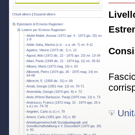
Livell
Chiudi albero
|
Espandi albero
Epistolario di Ernesto Ragionieri
Estre
Lettere per Ernesto Ragionieri
Abdel-Malek, Anouar (1972 apr. 4 - 1973 giu. 25) nn.
1-8
Addis Saba, Marina (s.d. - s.a. ott. 7) nn. 9-11
Consi
Agatino, Vittorio (1973 dic. 1) n. 12
Agosti, Aldo (1972 dic. 22 - 1975 apr. 23) nn. 13-34
Alatri, Paolo (1949 dic. 21 - 1974 lug. 11) nn. 35-62
Albano, Mario (1973 mag. 10) n. 63
Albonetti, Pietro (1974 giu. 26 - 1975 mag. 14) nn.
Fascic
64-68
Albrecht, E. (1956 dic. 31) n. 69
corris
Amati, Giorgio (1951 mar. 12) nn. 70-71
Amendola, Giorgio (1974 gen. 8) n. 72
Amis d'Henri Barbusse. Parigi (1975 mar. 13) n. 73
Andreucci, Franco (1972 mag. 31 - 1974 ago. 25 e
s.d.) nn. 74-78
Unit
Angeleri, Carlo (s.d.) n. 79
Antoni, Carlo (1951 gen. 31) n. 80
Arbeitsgemeinschaft Sozialpadagogik und
Gesellschaftsbildung e V. Düsseldorf (1970 giu. 26)
n. 81
Archivio di Stato di Firenze (1952 gen. 28) n. 82