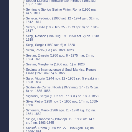
Seeber Libreria Internazionale. Firenze (1952 lug.
16) n. 1810
Seminario Storico Giaime Pintor. Roma (1950 mar.
4) n. 1811
Seneca, Federico (1968 set. 12 - 1974 gen. 31) nn.
1812-1814
Sereni, Emilio (1956 feb. 25 - 1973 apr. 9) nn. 1815-
1817
Sergi, Rosario (1949 lug. 19 - 1950 set. 2) nn. 1818-
1819
Sergi, Sergio (1950 set. 6) n. 1820
Serra, Paolo (s.d.) nn. 1821-1823
Sestan, Ernesto (1950 ago. 8 - 1975 mar. 2) nn.
1824-1825
Sestan, Margherita (1950 ago. 1) n. 1826
Settimana Internazionale di Studi Marxisti. Reggio
Emilia (1973 nov. 5) n. 1827
Sgroi, Vittorio (1944 nov. 12 - 1953 set. 5 e s.d.) nn.
1828-1834
Siciliani de Cumis, Nicola (1972 mag. 17 - 1975 giu.
8) nn. 1835-1856
Signorini, Sergio (1952 set. 7 e s.d.) nn. 1857-1858
Silva, Pietro (1950 nov. 3 - 1950 nov. 14) nn. 1859-
1860
Simonetti, Mario (1966 ago. 11 - 1970 lug. 19) nn.
1861-1862
Sirugo, Francesco (1962 apr. 15 - 1968 ott. 14 e
s.d.) nn. 1863-1865
Società. Roma (1950 feb. 27 - 1953 gen. 14) nn.
1866-1891