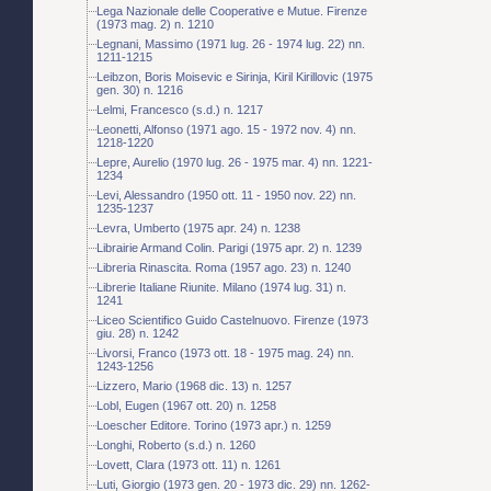
Lega Nazionale delle Cooperative e Mutue. Firenze
(1973 mag. 2) n. 1210
Legnani, Massimo (1971 lug. 26 - 1974 lug. 22) nn.
1211-1215
Leibzon, Boris Moisevic e Sirinja, Kiril Kirillovic (1975
gen. 30) n. 1216
Lelmi, Francesco (s.d.) n. 1217
Leonetti, Alfonso (1971 ago. 15 - 1972 nov. 4) nn.
1218-1220
Lepre, Aurelio (1970 lug. 26 - 1975 mar. 4) nn. 1221-
1234
Levi, Alessandro (1950 ott. 11 - 1950 nov. 22) nn.
1235-1237
Levra, Umberto (1975 apr. 24) n. 1238
Librairie Armand Colin. Parigi (1975 apr. 2) n. 1239
Libreria Rinascita. Roma (1957 ago. 23) n. 1240
Librerie Italiane Riunite. Milano (1974 lug. 31) n.
1241
Liceo Scientifico Guido Castelnuovo. Firenze (1973
giu. 28) n. 1242
Livorsi, Franco (1973 ott. 18 - 1975 mag. 24) nn.
1243-1256
Lizzero, Mario (1968 dic. 13) n. 1257
Lobl, Eugen (1967 ott. 20) n. 1258
Loescher Editore. Torino (1973 apr.) n. 1259
Longhi, Roberto (s.d.) n. 1260
Lovett, Clara (1973 ott. 11) n. 1261
Luti, Giorgio (1973 gen. 20 - 1973 dic. 29) nn. 1262-