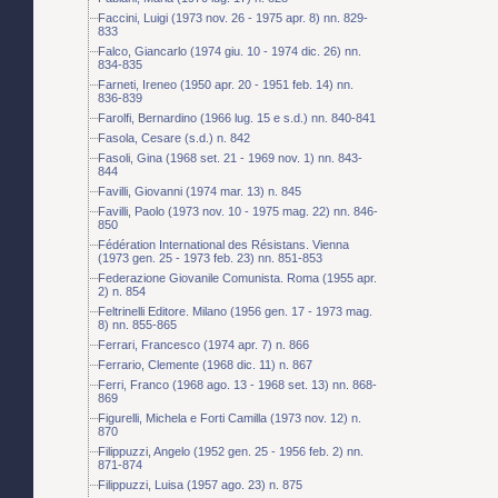
Faccini, Luigi (1973 nov. 26 - 1975 apr. 8) nn. 829-
833
Falco, Giancarlo (1974 giu. 10 - 1974 dic. 26) nn.
834-835
Farneti, Ireneo (1950 apr. 20 - 1951 feb. 14) nn.
836-839
Farolfi, Bernardino (1966 lug. 15 e s.d.) nn. 840-841
Fasola, Cesare (s.d.) n. 842
Fasoli, Gina (1968 set. 21 - 1969 nov. 1) nn. 843-
844
Favilli, Giovanni (1974 mar. 13) n. 845
Favilli, Paolo (1973 nov. 10 - 1975 mag. 22) nn. 846-
850
Fédération International des Résistans. Vienna
(1973 gen. 25 - 1973 feb. 23) nn. 851-853
Federazione Giovanile Comunista. Roma (1955 apr.
2) n. 854
Feltrinelli Editore. Milano (1956 gen. 17 - 1973 mag.
8) nn. 855-865
Ferrari, Francesco (1974 apr. 7) n. 866
Ferrario, Clemente (1968 dic. 11) n. 867
Ferri, Franco (1968 ago. 13 - 1968 set. 13) nn. 868-
869
Figurelli, Michela e Forti Camilla (1973 nov. 12) n.
870
Filippuzzi, Angelo (1952 gen. 25 - 1956 feb. 2) nn.
871-874
Filippuzzi, Luisa (1957 ago. 23) n. 875