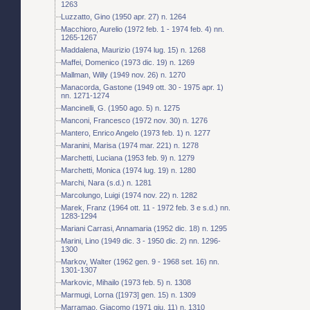
1263
Luzzatto, Gino (1950 apr. 27) n. 1264
Macchioro, Aurelio (1972 feb. 1 - 1974 feb. 4) nn.
1265-1267
Maddalena, Maurizio (1974 lug. 15) n. 1268
Maffei, Domenico (1973 dic. 19) n. 1269
Mallman, Willy (1949 nov. 26) n. 1270
Manacorda, Gastone (1949 ott. 30 - 1975 apr. 1)
nn. 1271-1274
Mancinelli, G. (1950 ago. 5) n. 1275
Manconi, Francesco (1972 nov. 30) n. 1276
Mantero, Enrico Angelo (1973 feb. 1) n. 1277
Maranini, Marisa (1974 mar. 221) n. 1278
Marchetti, Luciana (1953 feb. 9) n. 1279
Marchetti, Monica (1974 lug. 19) n. 1280
Marchi, Nara (s.d.) n. 1281
Marcolungo, Luigi (1974 nov. 22) n. 1282
Marek, Franz (1964 ott. 11 - 1972 feb. 3 e s.d.) nn.
1283-1294
Mariani Carrasi, Annamaria (1952 dic. 18) n. 1295
Marini, Lino (1949 dic. 3 - 1950 dic. 2) nn. 1296-
1300
Markov, Walter (1962 gen. 9 - 1968 set. 16) nn.
1301-1307
Markovic, Mihailo (1973 feb. 5) n. 1308
Marmugi, Lorna ([1973] gen. 15) n. 1309
Marramao, Giacomo (1971 giu. 11) n. 1310