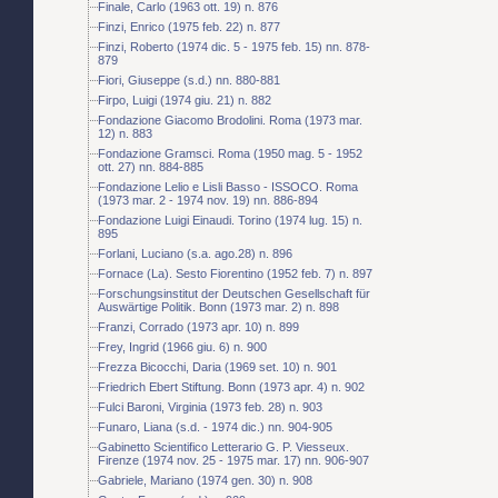
Finale, Carlo (1963 ott. 19) n. 876
Finzi, Enrico (1975 feb. 22) n. 877
Finzi, Roberto (1974 dic. 5 - 1975 feb. 15) nn. 878-
879
Fiori, Giuseppe (s.d.) nn. 880-881
Firpo, Luigi (1974 giu. 21) n. 882
Fondazione Giacomo Brodolini. Roma (1973 mar.
12) n. 883
Fondazione Gramsci. Roma (1950 mag. 5 - 1952
ott. 27) nn. 884-885
Fondazione Lelio e Lisli Basso - ISSOCO. Roma
(1973 mar. 2 - 1974 nov. 19) nn. 886-894
Fondazione Luigi Einaudi. Torino (1974 lug. 15) n.
895
Forlani, Luciano (s.a. ago.28) n. 896
Fornace (La). Sesto Fiorentino (1952 feb. 7) n. 897
Forschungsinstitut der Deutschen Gesellschaft für
Auswärtige Politik. Bonn (1973 mar. 2) n. 898
Franzi, Corrado (1973 apr. 10) n. 899
Frey, Ingrid (1966 giu. 6) n. 900
Frezza Bicocchi, Daria (1969 set. 10) n. 901
Friedrich Ebert Stiftung. Bonn (1973 apr. 4) n. 902
Fulci Baroni, Virginia (1973 feb. 28) n. 903
Funaro, Liana (s.d. - 1974 dic.) nn. 904-905
Gabinetto Scientifico Letterario G. P. Viesseux.
Firenze (1974 nov. 25 - 1975 mar. 17) nn. 906-907
Gabriele, Mariano (1974 gen. 30) n. 908