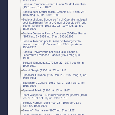
Società Ceramica Richard-Ginori. Sesto Fiorentino
(1951 mar. 31) n. 1892
Società degli Storici Italiani. Catania (1974 gen. 28 -
1975 mag. 17) nn. 1893-1898
Società di Mutuo Soccorso fra gli Operai e Impiegati
degli Stabilimenti Richard-Ginori di Doccia e Rifredi.
Sesto Fiorentino (1973 giu. 22 - 1974 lug. 11) nn.
1899-1900
Società Gestione Riviste Associate (SGRA). Roma
(1973 lug. 6 - 1974 lug. 8) nn. 1901-1903
Società Toscana per la Storia del Risorgimento
Italiano. Firenze (1952 mar. 18 - 1975 apr. 4) nn.
1904-1907
Società Universitaria per gli Studi di Lingua e
Letteratura Francese. Padova (1974 mag.8) n.
1908
Soldani, Simonetta (1970 lug. 27 - 1974 set. 5) nn.
1909-1911
Sozzi, Sergio (1950 ott. 25) n. 1912
Spadolini, Giovanni (1950 feb. 26 - 1950 mag. 4) nn.
1913-1914
Spellanzon, Cesare (1951 mar. 2 - 1954 dic. 1) nn.
1915-1916
Sperenzi, Mario (1968 ott. 13) n. 1917
Stadt Wuppertal - Kulturdezernent. Wuppertal (1970
feb. 9 - 1971 set. 16) nn. 1918-1919
Steiner, Herbert (1966 mar. 28 - 1975 gen. 13 e
s.d.) nn. 1920-1926
Steinhoff, Margarete (1957 feb. 7) n. 1927
Stella, Guido (1974 ott. 8 - 1975 feb. 12) nn. 1928-