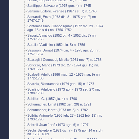
Sanfilippo, Salvatore (1975 gen. 4) n. 1745
Sansoni Editore. Firenze (1967 set. 7) n. 1746
Santarelli, Enzo (1973 dic. 8 - 1975 gen. 7) nn.
1747-1749
Santomassimo, Gianpasquale (1972 dic. 29 - 1974
ago. 15 e s.d.) nn. 1750-1752
Sapori, Armando (1952 ott. 4 - 1952 dic. 7) nn.
1753-1755
Sarallo, Vladimiro (1952 dic. 5) n. 1756
Sassoon, Donald (1974 giu. 4 - 1975 apr. 23) nn.
1757-1767
Sbaraglini Ceccucci, Mirella (1961 nov. 7) n. 1768
Sbriccoli, Mario (1973 dic. 27 - 1974 giu. 15) nn.
1769-1771
Scalpelli, Adolfo (1966 mag. 12 - 1975 mar. 9) nn.
1772-1786
Scarcia, Biancamaria (1974 gen. 15) n. 1787
Scarlino, Adalberto (1973 apr. - 1973 set. 27) nn.
1788-1789
Schilfert, G. (1957 giu. 4) n. 1790
Schumacher, Ernst (1962 gen. 29) n. 1791
Schumacher, Horst (1973 ott. 8) n. 1792
Scibilia, Antonello (1956 feb. 27 - 1962 feb. 19) nn.
1793-1796
Sebreli, Juan José (1973 ago. 6) n. 1797
Sechi, Salvatore (1971 dic. 7 - 1975 apr. 14 e s.d.)
nn. 1798-1809