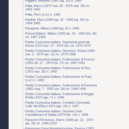
Pagliaro, Antonino (1967 lug. 10) n. 1460
Palla, Marco (1973 mar. 20 - 1975 mar. 26) nn.
1461-1462
Palla, Piero (s.d.) n. 1463
Paoletti, Piero (1949 lug. 16 - 1949 lug. 26) nn.
1464-1465
Paragone. Milano (1966 lug. 6) n. 1466
Parenti Editore. Milano (1955 dic. 31 - 1962 feb. 26)
nn. 1467-1469
Partito Comunista Italiano. Segreteria generale.
Roma (1972 nov. 17 - 1974 ott.) nn. 1470-1474
Partito Comunista Italiano. Direzione. Roma (1950
nov. 2 - 1975 apr. 11) nn. 1475-1486
Partito Comunista Italiano. Federazione di Firenze
(1952 ott. 17 - 1973 feb. 17) nn. 1487-1491
Partito Comunista Italiano. Federazione di Pisa
(1972 mar. 26) n. 1492
Partito Comunista Italiano. Federazione di Prato
(s.d.) n. 1493
Partito Comunista Italiano. Federazione di Ravenna
(1952 mag. 7 - 1952 set. 18) nn. 1494-1495
Partito Comunista Italiano. Federazione di Reggio
Emilia (1973 ago. 7) n. 1496
Partito Comunista Italiano. Comitato Comunale.
Colle Val d'Elsa (1974 ago. 24) n. 1497
Partito Comunista Italiano. Sezione Lenin.
Castellamare di Stabia (1974 feb. 14) n. 1498
Passerin D'Entrèves, Ettore (1948 apr. 22 - 1974
giu. 26) nn. 1499-1510
Patrimonio Ginori Amministrazione. Firenze (1952