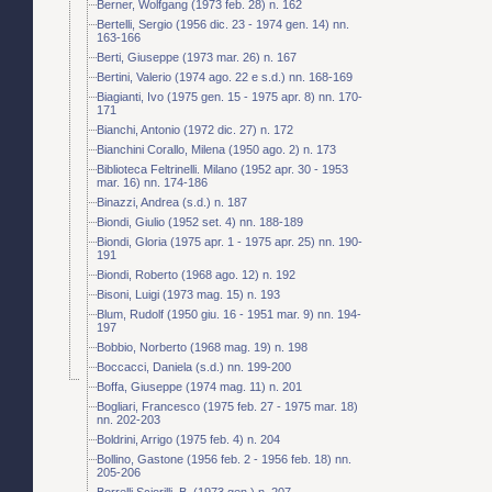
Berner, Wolfgang (1973 feb. 28) n. 162
Bertelli, Sergio (1956 dic. 23 - 1974 gen. 14) nn.
163-166
Berti, Giuseppe (1973 mar. 26) n. 167
Bertini, Valerio (1974 ago. 22 e s.d.) nn. 168-169
Biagianti, Ivo (1975 gen. 15 - 1975 apr. 8) nn. 170-
171
Bianchi, Antonio (1972 dic. 27) n. 172
Bianchini Corallo, Milena (1950 ago. 2) n. 173
Biblioteca Feltrinelli. Milano (1952 apr. 30 - 1953
mar. 16) nn. 174-186
Binazzi, Andrea (s.d.) n. 187
Biondi, Giulio (1952 set. 4) nn. 188-189
Biondi, Gloria (1975 apr. 1 - 1975 apr. 25) nn. 190-
191
Biondi, Roberto (1968 ago. 12) n. 192
Bisoni, Luigi (1973 mag. 15) n. 193
Blum, Rudolf (1950 giu. 16 - 1951 mar. 9) nn. 194-
197
Bobbio, Norberto (1968 mag. 19) n. 198
Boccacci, Daniela (s.d.) nn. 199-200
Boffa, Giuseppe (1974 mag. 11) n. 201
Bogliari, Francesco (1975 feb. 27 - 1975 mar. 18)
nn. 202-203
Boldrini, Arrigo (1975 feb. 4) n. 204
Bollino, Gastone (1956 feb. 2 - 1956 feb. 18) nn.
205-206
Borrelli Sciorilli, B. (1973 gen.) n. 207