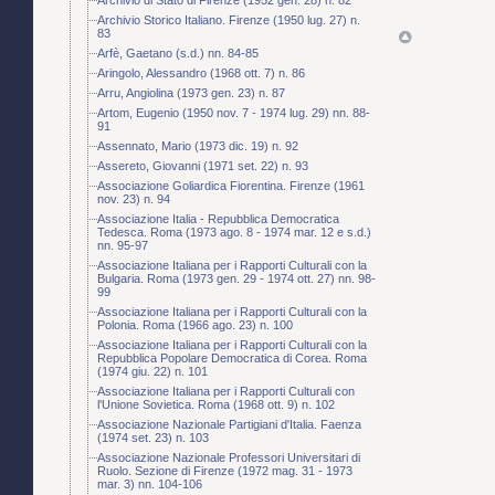
Archivio Storico Italiano. Firenze (1950 lug. 27) n.
83
Arfè, Gaetano (s.d.) nn. 84-85
Aringolo, Alessandro (1968 ott. 7) n. 86
Arru, Angiolina (1973 gen. 23) n. 87
Artom, Eugenio (1950 nov. 7 - 1974 lug. 29) nn. 88-
91
Assennato, Mario (1973 dic. 19) n. 92
Assereto, Giovanni (1971 set. 22) n. 93
Associazione Goliardica Fiorentina. Firenze (1961
nov. 23) n. 94
Associazione Italia - Repubblica Democratica
Tedesca. Roma (1973 ago. 8 - 1974 mar. 12 e s.d.)
nn. 95-97
Associazione Italiana per i Rapporti Culturali con la
Bulgaria. Roma (1973 gen. 29 - 1974 ott. 27) nn. 98-
99
Associazione Italiana per i Rapporti Culturali con la
Polonia. Roma (1966 ago. 23) n. 100
Associazione Italiana per i Rapporti Culturali con la
Repubblica Popolare Democratica di Corea. Roma
(1974 giu. 22) n. 101
Associazione Italiana per i Rapporti Culturali con
l'Unione Sovietica. Roma (1968 ott. 9) n. 102
Associazione Nazionale Partigiani d'Italia. Faenza
(1974 set. 23) n. 103
Associazione Nazionale Professori Universitari di
Ruolo. Sezione di Firenze (1972 mag. 31 - 1973
mar. 3) nn. 104-106