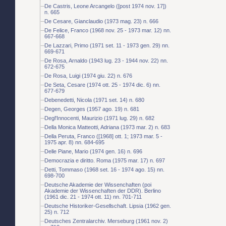
De Castris, Leone Arcangelo ([post 1974 nov. 17])
n. 665
De Cesare, Gianclaudio (1973 mag. 23) n. 666
De Felice, Franco (1968 nov. 25 - 1973 mar. 12) nn.
667-668
De Lazzari, Primo (1971 set. 11 - 1973 gen. 29) nn.
669-671
De Rosa, Arnaldo (1943 lug. 23 - 1944 nov. 22) nn.
672-675
De Rosa, Luigi (1974 giu. 22) n. 676
De Seta, Cesare (1974 ott. 25 - 1974 dic. 6) nn.
677-679
Debenedetti, Nicola (1971 set. 14) n. 680
Degen, Georges (1957 ago. 19) n. 681
Degl'Innocenti, Maurizio (1971 lug. 29) n. 682
Della Monica Matteotti, Adriana (1973 mar. 2) n. 683
Della Peruta, Franco ([1968] ott. 1; 1973 mar. 5 -
1975 apr. 8) nn. 684-695
Delle Piane, Mario (1974 gen. 16) n. 696
Democrazia e diritto. Roma (1975 mar. 17) n. 697
Detti, Tommaso (1968 set. 16 - 1974 ago. 15) nn.
698-700
Deutsche Akademie der Wissenchaften (poi
Akademie der Wissenchaften der DDR). Berlino
(1961 dic. 21 - 1974 ott. 11) nn. 701-711
Deutsche Historiker-Gesellschaft. Lipsia (1962 gen.
25) n. 712
Deutsches Zentralarchiv. Merseburg (1961 nov. 2)