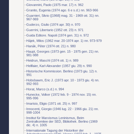
Giovannini, Paolo (1975 mar. 17) n. 962
Granito, Eugenia (1974 ago. 6 e s.d.) nn. 963-966
Guarnieri, Silvio ([1968] mag. 31 - 1969 ott. 31) nn.
967-969
Guderzo, Giulio (1974 apr. 30) n. 970
Guerrini, Libertario (1952 ott. 23) n. 971
Guida Editore. Napoli (1974 gen. 31) n. 972
Hájek, Milos (1962 mar. 20-1974 apr. 1) nn. 973-979
Hanák, Péter (1974 ott. 21) n. 980
Haupt, Georges (1973 gen. 15 - 1975 gen. 21) nn.
981-988
Heidrun, Maschl (1974 ott. 1) n. 989
Hellfaier, Karl-Alexander (1957 giu. 29) n. 990
Historische Kommission. Berlino (1973 giu. 12) n.
991
Hobsbawm, Eric J. (1973 apr. 10 - 1973 giu. 4) nn.
992-993
Horat, Marco (s.d.) n. 994
Hunecke, Volker (1972 feb. 9 - 1974 nov. 15) nn.
995-996
Imarisio, Eligio (1971 ott. 25) n. 997
Innocenti, Giorgio (1946 lug. 22 - 1966 giu. 21) nn.
998-1004
Institut für Marxismus Leninismus, Beim
Zentralkomitee der SED, Bibliothek. Berlino (1969
dic. 4) n. 1005
Internationale Tagung der Historiker der
Arbeiterbewegung (ITH). Vienna (1972 feb. 1 - 1975