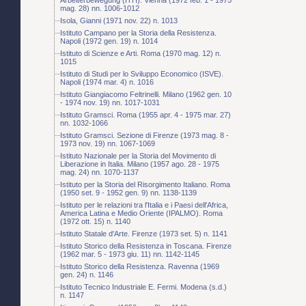
mag. 28) nn. 1006-1012
Isola, Gianni (1971 nov. 22) n. 1013
Istituto Campano per la Storia della Resistenza.
Napoli (1972 gen. 19) n. 1014
Istituto di Scienze e Arti. Roma (1970 mag. 12) n.
1015
Istituto di Studi per lo Sviluppo Economico (ISVE).
Napoli (1974 mar. 4) n. 1016
Istituto Giangiacomo Feltrinelli. Milano (1962 gen. 10
- 1974 nov. 19) nn. 1017-1031
Istituto Gramsci. Roma (1955 apr. 4 - 1975 mar. 27)
nn. 1032-1066
Istituto Gramsci. Sezione di Firenze (1973 mag. 8 -
1973 nov. 19) nn. 1067-1069
Istituto Nazionale per la Storia del Movimento di
Liberazione in Italia. Milano (1957 ago. 28 - 1975
mag. 24) nn. 1070-1137
Istituto per la Storia del Risorgimento Italiano. Roma
(1950 set. 9 - 1952 gen. 9) nn. 1138-1139
Istituto per le relazioni tra l'Italia e i Paesi dell'Africa,
America Latina e Medio Oriente (IPALMO). Roma
(1972 ott. 15) n. 1140
Istituto Statale d'Arte. Firenze (1973 set. 5) n. 1141
Istituto Storico della Resistenza in Toscana. Firenze
(1962 mar. 5 - 1973 giu. 11) nn. 1142-1145
Istituto Storico della Resistenza. Ravenna (1969
gen. 24) n. 1146
Istituto Tecnico Industriale E. Fermi. Modena (s.d.)
n. 1147