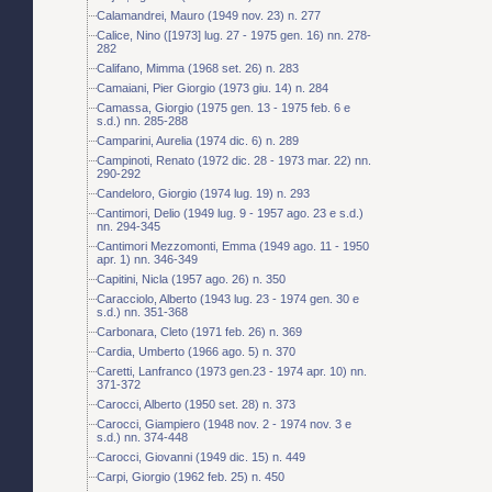
Calamandrei, Mauro (1949 nov. 23) n. 277
Calice, Nino ([1973] lug. 27 - 1975 gen. 16) nn. 278-
282
Califano, Mimma (1968 set. 26) n. 283
Camaiani, Pier Giorgio (1973 giu. 14) n. 284
Camassa, Giorgio (1975 gen. 13 - 1975 feb. 6 e
s.d.) nn. 285-288
Camparini, Aurelia (1974 dic. 6) n. 289
Campinoti, Renato (1972 dic. 28 - 1973 mar. 22) nn.
290-292
Candeloro, Giorgio (1974 lug. 19) n. 293
Cantimori, Delio (1949 lug. 9 - 1957 ago. 23 e s.d.)
nn. 294-345
Cantimori Mezzomonti, Emma (1949 ago. 11 - 1950
apr. 1) nn. 346-349
Capitini, Nicla (1957 ago. 26) n. 350
Caracciolo, Alberto (1943 lug. 23 - 1974 gen. 30 e
s.d.) nn. 351-368
Carbonara, Cleto (1971 feb. 26) n. 369
Cardia, Umberto (1966 ago. 5) n. 370
Caretti, Lanfranco (1973 gen.23 - 1974 apr. 10) nn.
371-372
Carocci, Alberto (1950 set. 28) n. 373
Carocci, Giampiero (1948 nov. 2 - 1974 nov. 3 e
s.d.) nn. 374-448
Carocci, Giovanni (1949 dic. 15) n. 449
Carpi, Giorgio (1962 feb. 25) n. 450