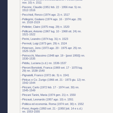
nov. 10) n. 1511
Pavone, Claudio (1951 feb. 22 - 1956 mar. 5) nn.
1512-1516
Pecchioli, Renzo (1974 ago. 2) n. 1517
Pellegrini, Giuliano (1974 ago. 16 - 1974 ago. 29)
nn. 1518-1519
Pelletier, Claire (1975 mag. 29) n. 1520
Pellicani, Antonio (1967 lug. 10 - 1968 ott. 24) nn.
1521-1522
Perini, Leandro (1974 lug. 31) n. 1523
Permoli, Luigi (1973 gen. 29) n. 1524
Petersen, Jens (1973 ago. 20 - 1975 apr. 25) nn.
1525-1529
Petrocchi, Massimo (1948 apr. 19 - [post 1950]) nn.
1530-1535
Piddiu, Luciana (s.d.) nn. 1536-1537
Pieroni Bortolotti, Franca (1969 set. 17 - 1070 lug.
29) nn. 1538-1540
Pignatelli, Franco (1972 dic. 5) n. 1541
Pinkus e Co. Zurigo (1966 ott. 21 - 1973 giu. 12) nn.
1542-1544
Pinzani, Carlo (1972 feb. 17 - 1974 set. 30) nn.
1545-1549
Pinzani Tanini, Maria (1974 gen. 21) n. 1550
Pinzauti, Leonardo (1957 ago. 10) n. 1551
Politica ed economia. Roma (1974 set. 30) n. 1552
Ponsi, Angelo (1950 set. 21 - [1950 ]ott. 14 e s.d.)
nn. 1553-1555