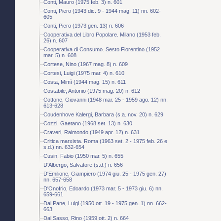
Conti, Mauro (1975 feb. 3) n. 601
Conti, Piero (1943 dic. 9 - 1944 mag. 11) nn. 602-
605
Conti, Piero (1973 gen. 13) n. 606
Cooperativa del Libro Popolare. Milano (1953 feb.
26) n. 607
Cooperativa di Consumo. Sesto Fiorentino (1952
mar. 5) n. 608
Cortese, Nino (1967 mag. 8) n. 609
Cortesi, Luigi (1975 mar. 4) n. 610
Costa, Mimì (1944 mag. 15) n. 611
Costabile, Antonio (1975 mag. 20) n. 612
Cottone, Giovanni (1948 mar. 25 - 1959 ago. 12) nn.
613-628
Coudenhove Kalergi, Barbara (s.a. nov. 20) n. 629
Cozzi, Gaetano (1968 set. 13) n. 630
Craveri, Raimondo (1949 apr. 12) n. 631
Critica marxista. Roma (1963 set. 2 - 1975 feb. 26 e
s.d.) nn. 632-654
Cusin, Fabio (1950 mar. 5) n. 655
D'Albergo, Salvatore (s.d.) n. 656
D'Emilione, Giampiero (1974 giu. 25 - 1975 gen. 27)
nn. 657-658
D'Onofrio, Edoardo (1973 mar. 5 - 1973 giu. 6) nn.
659-661
Dal Pane, Luigi (1950 ott. 19 - 1975 gen. 1) nn. 662-
663
Dal Sasso, Rino (1959 ott. 2) n. 664