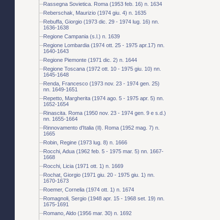
Rassegna Sovietica. Roma (1953 feb. 16) n. 1634
Reberschak, Maurizio (1974 giu. 4) n. 1635
Rebuffa, Giorgio (1973 dic. 29 - 1974 lug. 16) nn.
1636-1638
Regione Campania (s.l.) n. 1639
Regione Lombardia (1974 ott. 25 - 1975 apr.17) nn.
1640-1643
Regione Piemonte (1971 dic. 2) n. 1644
Regione Toscana (1972 ott. 10 - 1975 giu. 10) nn.
1645-1648
Renda, Francesco (1973 nov. 23 - 1974 gen. 25)
nn. 1649-1651
Repetto, Margherita (1974 ago. 5 - 1975 apr. 5) nn.
1652-1654
Rinascita. Roma (1950 nov. 23 - 1974 gen. 9 e s.d.)
nn. 1655-1664
Rinnovamento d'Italia (Il). Roma (1952 mag. 7) n.
1665
Robin, Regine (1973 lug. 8) n. 1666
Rocchi, Adua (1962 feb. 5 - 1975 mar. 5) nn. 1667-
1668
Rocchi, Licia (1971 ott. 1) n. 1669
Rochat, Giorgio (1971 giu. 20 - 1975 giu. 1) nn.
1670-1673
Roemer, Cornelia (1974 ott. 1) n. 1674
Romagnoli, Sergio (1948 apr. 15 - 1968 set. 19) nn.
1675-1691
Romano, Aldo (1956 mar. 30) n. 1692