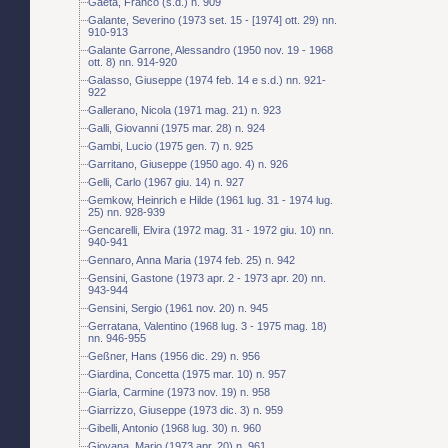
Gaeta, Franco (s.d.) n. 909
Galante, Severino (1973 set. 15 - [1974] ott. 29) nn.
910-913
Galante Garrone, Alessandro (1950 nov. 19 - 1968
ott. 8) nn. 914-920
Galasso, Giuseppe (1974 feb. 14 e s.d.) nn. 921-
922
Gallerano, Nicola (1971 mag. 21) n. 923
Galli, Giovanni (1975 mar. 28) n. 924
Gambi, Lucio (1975 gen. 7) n. 925
Garritano, Giuseppe (1950 ago. 4) n. 926
Gelli, Carlo (1967 giu. 14) n. 927
Gemkow, Heinrich e Hilde (1961 lug. 31 - 1974 lug.
25) nn. 928-939
Gencarelli, Elvira (1972 mag. 31 - 1972 giu. 10) nn.
940-941
Gennaro, Anna Maria (1974 feb. 25) n. 942
Gensini, Gastone (1973 apr. 2 - 1973 apr. 20) nn.
943-944
Gensini, Sergio (1961 nov. 20) n. 945
Gerratana, Valentino (1968 lug. 3 - 1975 mag. 18)
nn. 946-955
Geßner, Hans (1956 dic. 29) n. 956
Giardina, Concetta (1975 mar. 10) n. 957
Giarla, Carmine (1973 nov. 19) n. 958
Giarrizzo, Giuseppe (1973 dic. 3) n. 959
Gibelli, Antonio (1968 lug. 30) n. 960
Giovana, Mario (1973 apr. 20) n. 961