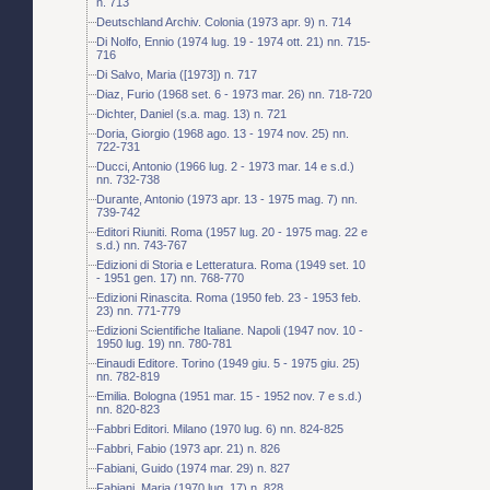
n. 713
Deutschland Archiv. Colonia (1973 apr. 9) n. 714
Di Nolfo, Ennio (1974 lug. 19 - 1974 ott. 21) nn. 715-
716
Di Salvo, Maria ([1973]) n. 717
Diaz, Furio (1968 set. 6 - 1973 mar. 26) nn. 718-720
Dichter, Daniel (s.a. mag. 13) n. 721
Doria, Giorgio (1968 ago. 13 - 1974 nov. 25) nn.
722-731
Ducci, Antonio (1966 lug. 2 - 1973 mar. 14 e s.d.)
nn. 732-738
Durante, Antonio (1973 apr. 13 - 1975 mag. 7) nn.
739-742
Editori Riuniti. Roma (1957 lug. 20 - 1975 mag. 22 e
s.d.) nn. 743-767
Edizioni di Storia e Letteratura. Roma (1949 set. 10
- 1951 gen. 17) nn. 768-770
Edizioni Rinascita. Roma (1950 feb. 23 - 1953 feb.
23) nn. 771-779
Edizioni Scientifiche Italiane. Napoli (1947 nov. 10 -
1950 lug. 19) nn. 780-781
Einaudi Editore. Torino (1949 giu. 5 - 1975 giu. 25)
nn. 782-819
Emilia. Bologna (1951 mar. 15 - 1952 nov. 7 e s.d.)
nn. 820-823
Fabbri Editori. Milano (1970 lug. 6) nn. 824-825
Fabbri, Fabio (1973 apr. 21) n. 826
Fabiani, Guido (1974 mar. 29) n. 827
Fabiani, Maria (1970 lug. 17) n. 828