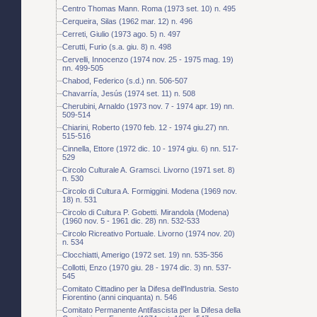
Centro Thomas Mann. Roma (1973 set. 10) n. 495
Cerqueira, Silas (1962 mar. 12) n. 496
Cerreti, Giulio (1973 ago. 5) n. 497
Cerutti, Furio (s.a. giu. 8) n. 498
Cervelli, Innocenzo (1974 nov. 25 - 1975 mag. 19)
nn. 499-505
Chabod, Federico (s.d.) nn. 506-507
Chavarría, Jesús (1974 set. 11) n. 508
Cherubini, Arnaldo (1973 nov. 7 - 1974 apr. 19) nn.
509-514
Chiarini, Roberto (1970 feb. 12 - 1974 giu.27) nn.
515-516
Cinnella, Ettore (1972 dic. 10 - 1974 giu. 6) nn. 517-
529
Circolo Culturale A. Gramsci. Livorno (1971 set. 8)
n. 530
Circolo di Cultura A. Formiggini. Modena (1969 nov.
18) n. 531
Circolo di Cultura P. Gobetti. Mirandola (Modena)
(1960 nov. 5 - 1961 dic. 28) nn. 532-533
Circolo Ricreativo Portuale. Livorno (1974 nov. 20)
n. 534
Clocchiatti, Amerigo (1972 set. 19) nn. 535-356
Collotti, Enzo (1970 giu. 28 - 1974 dic. 3) nn. 537-
545
Comitato Cittadino per la Difesa dell'Industria. Sesto
Fiorentino (anni cinquanta) n. 546
Comitato Permanente Antifascista per la Difesa della