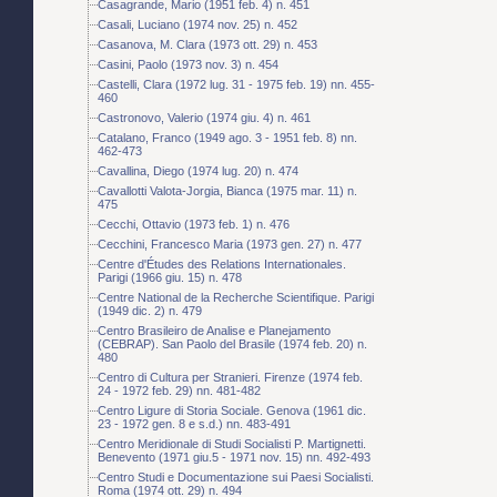
Casagrande, Mario (1951 feb. 4) n. 451
Casali, Luciano (1974 nov. 25) n. 452
Casanova, M. Clara (1973 ott. 29) n. 453
Casini, Paolo (1973 nov. 3) n. 454
Castelli, Clara (1972 lug. 31 - 1975 feb. 19) nn. 455-
460
Castronovo, Valerio (1974 giu. 4) n. 461
Catalano, Franco (1949 ago. 3 - 1951 feb. 8) nn.
462-473
Cavallina, Diego (1974 lug. 20) n. 474
Cavallotti Valota-Jorgia, Bianca (1975 mar. 11) n.
475
Cecchi, Ottavio (1973 feb. 1) n. 476
Cecchini, Francesco Maria (1973 gen. 27) n. 477
Centre d'Études des Relations Internationales.
Parigi (1966 giu. 15) n. 478
Centre National de la Recherche Scientifique. Parigi
(1949 dic. 2) n. 479
Centro Brasileiro de Analise e Planejamento
(CEBRAP). San Paolo del Brasile (1974 feb. 20) n.
480
Centro di Cultura per Stranieri. Firenze (1974 feb.
24 - 1972 feb. 29) nn. 481-482
Centro Ligure di Storia Sociale. Genova (1961 dic.
23 - 1972 gen. 8 e s.d.) nn. 483-491
Centro Meridionale di Studi Socialisti P. Martignetti.
Benevento (1971 giu.5 - 1971 nov. 15) nn. 492-493
Centro Studi e Documentazione sui Paesi Socialisti.
Roma (1974 ott. 29) n. 494