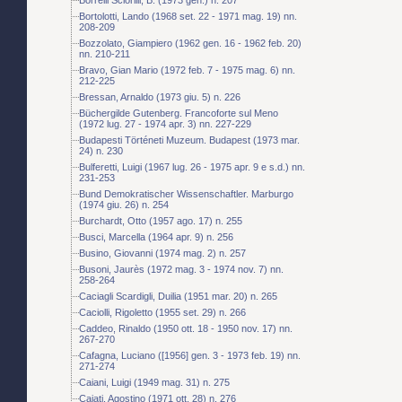
Bortolotti, Lando (1968 set. 22 - 1971 mag. 19) nn.
208-209
Bozzolato, Giampiero (1962 gen. 16 - 1962 feb. 20)
nn. 210-211
Bravo, Gian Mario (1972 feb. 7 - 1975 mag. 6) nn.
212-225
Bressan, Arnaldo (1973 giu. 5) n. 226
Büchergilde Gutenberg. Francoforte sul Meno
(1972 lug. 27 - 1974 apr. 3) nn. 227-229
Budapesti Történeti Muzeum. Budapest (1973 mar.
24) n. 230
Bulferetti, Luigi (1967 lug. 26 - 1975 apr. 9 e s.d.) nn.
231-253
Bund Demokratischer Wissenschaftler. Marburgo
(1974 giu. 26) n. 254
Burchardt, Otto (1957 ago. 17) n. 255
Busci, Marcella (1964 apr. 9) n. 256
Busino, Giovanni (1974 mag. 2) n. 257
Busoni, Jaurès (1972 mag. 3 - 1974 nov. 7) nn.
258-264
Caciagli Scardigli, Duilia (1951 mar. 20) n. 265
Caciolli, Rigoletto (1955 set. 29) n. 266
Caddeo, Rinaldo (1950 ott. 18 - 1950 nov. 17) nn.
267-270
Cafagna, Luciano ([1956] gen. 3 - 1973 feb. 19) nn.
271-274
Caiani, Luigi (1949 mag. 31) n. 275
Cajati, Agostino (1971 ott. 28) n. 276