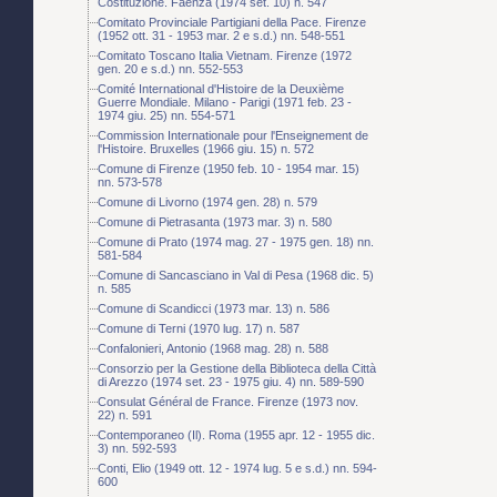
Costituzione. Faenza (1974 set. 10) n. 547
Comitato Provinciale Partigiani della Pace. Firenze
(1952 ott. 31 - 1953 mar. 2 e s.d.) nn. 548-551
Comitato Toscano Italia Vietnam. Firenze (1972
gen. 20 e s.d.) nn. 552-553
Comité International d'Histoire de la Deuxième
Guerre Mondiale. Milano - Parigi (1971 feb. 23 -
1974 giu. 25) nn. 554-571
Commission Internationale pour l'Enseignement de
l'Histoire. Bruxelles (1966 giu. 15) n. 572
Comune di Firenze (1950 feb. 10 - 1954 mar. 15)
nn. 573-578
Comune di Livorno (1974 gen. 28) n. 579
Comune di Pietrasanta (1973 mar. 3) n. 580
Comune di Prato (1974 mag. 27 - 1975 gen. 18) nn.
581-584
Comune di Sancasciano in Val di Pesa (1968 dic. 5)
n. 585
Comune di Scandicci (1973 mar. 13) n. 586
Comune di Terni (1970 lug. 17) n. 587
Confalonieri, Antonio (1968 mag. 28) n. 588
Consorzio per la Gestione della Biblioteca della Città
di Arezzo (1974 set. 23 - 1975 giu. 4) nn. 589-590
Consulat Général de France. Firenze (1973 nov.
22) n. 591
Contemporaneo (Il). Roma (1955 apr. 12 - 1955 dic.
3) nn. 592-593
Conti, Elio (1949 ott. 12 - 1974 lug. 5 e s.d.) nn. 594-
600