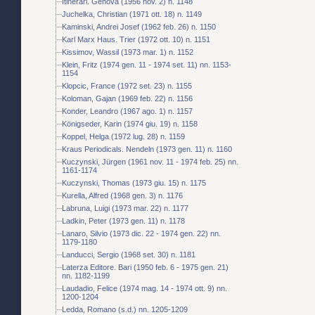
Itinerari. Genova (1956 nov. 2) n. 1148
Juchelka, Christian (1971 ott. 18) n. 1149
Kaminski, Andrei Josef (1962 feb. 26) n. 1150
Karl Marx Haus. Trier (1972 ott. 10) n. 1151
Kissimov, Wassil (1973 mar. 1) n. 1152
Klein, Fritz (1974 gen. 11 - 1974 set. 11) nn. 1153-
1154
Klopcic, France (1972 set. 23) n. 1155
Koloman, Gajan (1969 feb. 22) n. 1156
Konder, Leandro (1967 ago. 1) n. 1157
Königseder, Karin (1974 giu. 19) n. 1158
Koppel, Helga (1972 lug. 28) n. 1159
Kraus Periodicals. Nendeln (1973 gen. 11) n. 1160
Kuczynski, Jürgen (1961 nov. 11 - 1974 feb. 25) nn.
1161-1174
Kuczynski, Thomas (1973 giu. 15) n. 1175
Kurella, Alfred (1968 gen. 3) n. 1176
Labruna, Luigi (1973 mar. 22) n. 1177
Ladkin, Peter (1973 gen. 11) n. 1178
Lanaro, Silvio (1973 dic. 22 - 1974 gen. 22) nn.
1179-1180
Landucci, Sergio (1968 set. 30) n. 1181
Laterza Editore. Bari (1950 feb. 6 - 1975 gen. 21)
nn. 1182-1199
Laudadio, Felice (1974 mag. 14 - 1974 ott. 9) nn.
1200-1204
Ledda, Romano (s.d.) nn. 1205-1209