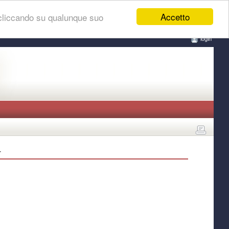
Accetto
 cliccando su qualunque suo
login
4