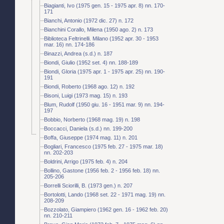
Biagianti, Ivo (1975 gen. 15 - 1975 apr. 8) nn. 170-
171
Bianchi, Antonio (1972 dic. 27) n. 172
Bianchini Corallo, Milena (1950 ago. 2) n. 173
Biblioteca Feltrinelli. Milano (1952 apr. 30 - 1953
mar. 16) nn. 174-186
Binazzi, Andrea (s.d.) n. 187
Biondi, Giulio (1952 set. 4) nn. 188-189
Biondi, Gloria (1975 apr. 1 - 1975 apr. 25) nn. 190-
191
Biondi, Roberto (1968 ago. 12) n. 192
Bisoni, Luigi (1973 mag. 15) n. 193
Blum, Rudolf (1950 giu. 16 - 1951 mar. 9) nn. 194-
197
Bobbio, Norberto (1968 mag. 19) n. 198
Boccacci, Daniela (s.d.) nn. 199-200
Boffa, Giuseppe (1974 mag. 11) n. 201
Bogliari, Francesco (1975 feb. 27 - 1975 mar. 18)
nn. 202-203
Boldrini, Arrigo (1975 feb. 4) n. 204
Bollino, Gastone (1956 feb. 2 - 1956 feb. 18) nn.
205-206
Borrelli Sciorilli, B. (1973 gen.) n. 207
Bortolotti, Lando (1968 set. 22 - 1971 mag. 19) nn.
208-209
Bozzolato, Giampiero (1962 gen. 16 - 1962 feb. 20)
nn. 210-211