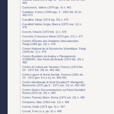
460
Castronovo, Valerio (1974 giu. 4) n. 461
Catalano, Franco (1949 ago. 3 - 1951 feb. 8) nn.
462-473
Cavallina, Diego (1974 lug. 20) n. 474
Cavallotti Valota-Jorgia, Bianca (1975 mar. 11) n.
475
Cecchi, Ottavio (1973 feb. 1) n. 476
Cecchini, Francesco Maria (1973 gen. 27) n. 477
Centre d'Études des Relations Internationales.
Parigi (1966 giu. 15) n. 478
Centre National de la Recherche Scientifique. Parigi
(1949 dic. 2) n. 479
Centro Brasileiro de Analise e Planejamento
(CEBRAP). San Paolo del Brasile (1974 feb. 20) n.
480
Centro di Cultura per Stranieri. Firenze (1974 feb.
24 - 1972 feb. 29) nn. 481-482
Centro Ligure di Storia Sociale. Genova (1961 dic.
23 - 1972 gen. 8 e s.d.) nn. 483-491
Centro Meridionale di Studi Socialisti P. Martignetti.
Benevento (1971 giu.5 - 1971 nov. 15) nn. 492-493
Centro Studi e Documentazione sui Paesi Socialisti.
Roma (1974 ott. 29) n. 494
Centro Thomas Mann. Roma (1973 set. 10) n. 495
Cerqueira, Silas (1962 mar. 12) n. 496
Cerreti, Giulio (1973 ago. 5) n. 497
Cerutti, Furio (s.a. giu. 8) n. 498