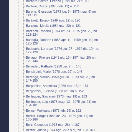
Barbera Editore. Firenze (1949 dic. 2) n. 111
Barbieri, Orazio (1975 feb. 12) n. 112
Barone, Giuseppe (1973 lug. 8 - 1975 mag. 6) nn.
113-119
Bartoletti, Bruno (1949 ago. 12) n. 120
Bartolotti, Mirella (1954 mar. 22) n. 121
Barzanti, Roberto (1974 ott. 23 - 1975 gen. 29) nn.
122-124
Battaglia, Roberto (1955 apr. 11 - 1959 gen. 19) nn.
125-126
Bedeschi, Lorenzo (1974 giu. 27 - 1974 dic. 10) nn.
127-128
Belfagor. Firenze (1949 giu. 18 - 1974 lug. 20) nn.
129-144
Belvederi, Raffaele (1950 giu. 2) n. 145
Bendiscioli, Mario (1970 gen. 19) n. 146
Berengo, Marino (1950 giu. 30 - 1973 dic. 20) nn.
147-150
Bergamino, Antonietta (1956 mar. 16) n. 151
Bergonzini, Luciano (1968 ott. 10) n. 152
Berlinguer, Giovanni (1973 mag. 19) n. 153
Berlinguer, Luigi (1973 mag. 13 - 1975 giu. 21) nn.
154-161
Berner, Wolfgang (1973 feb. 28) n. 162
Bertelli, Sergio (1956 dic. 23 - 1974 gen. 14) nn.
163-166
Berti, Giuseppe (1973 mar. 26) n. 167
Bertini, Valerio (1974 ago. 22 e s.d.) nn. 168-169