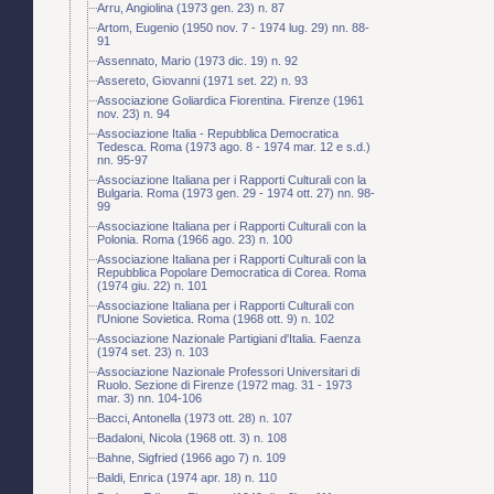
Arru, Angiolina (1973 gen. 23) n. 87
Artom, Eugenio (1950 nov. 7 - 1974 lug. 29) nn. 88-
91
Assennato, Mario (1973 dic. 19) n. 92
Assereto, Giovanni (1971 set. 22) n. 93
Associazione Goliardica Fiorentina. Firenze (1961
nov. 23) n. 94
Associazione Italia - Repubblica Democratica
Tedesca. Roma (1973 ago. 8 - 1974 mar. 12 e s.d.)
nn. 95-97
Associazione Italiana per i Rapporti Culturali con la
Bulgaria. Roma (1973 gen. 29 - 1974 ott. 27) nn. 98-
99
Associazione Italiana per i Rapporti Culturali con la
Polonia. Roma (1966 ago. 23) n. 100
Associazione Italiana per i Rapporti Culturali con la
Repubblica Popolare Democratica di Corea. Roma
(1974 giu. 22) n. 101
Associazione Italiana per i Rapporti Culturali con
l'Unione Sovietica. Roma (1968 ott. 9) n. 102
Associazione Nazionale Partigiani d'Italia. Faenza
(1974 set. 23) n. 103
Associazione Nazionale Professori Universitari di
Ruolo. Sezione di Firenze (1972 mag. 31 - 1973
mar. 3) nn. 104-106
Bacci, Antonella (1973 ott. 28) n. 107
Badaloni, Nicola (1968 ott. 3) n. 108
Bahne, Sigfried (1966 ago 7) n. 109
Baldi, Enrica (1974 apr. 18) n. 110