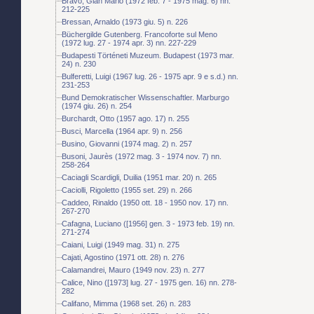
Bravo, Gian Mario (1972 feb. 7 - 1975 mag. 6) nn.
212-225
Bressan, Arnaldo (1973 giu. 5) n. 226
Büchergilde Gutenberg. Francoforte sul Meno
(1972 lug. 27 - 1974 apr. 3) nn. 227-229
Budapesti Történeti Muzeum. Budapest (1973 mar.
24) n. 230
Bulferetti, Luigi (1967 lug. 26 - 1975 apr. 9 e s.d.) nn.
231-253
Bund Demokratischer Wissenschaftler. Marburgo
(1974 giu. 26) n. 254
Burchardt, Otto (1957 ago. 17) n. 255
Busci, Marcella (1964 apr. 9) n. 256
Busino, Giovanni (1974 mag. 2) n. 257
Busoni, Jaurès (1972 mag. 3 - 1974 nov. 7) nn.
258-264
Caciagli Scardigli, Duilia (1951 mar. 20) n. 265
Caciolli, Rigoletto (1955 set. 29) n. 266
Caddeo, Rinaldo (1950 ott. 18 - 1950 nov. 17) nn.
267-270
Cafagna, Luciano ([1956] gen. 3 - 1973 feb. 19) nn.
271-274
Caiani, Luigi (1949 mag. 31) n. 275
Cajati, Agostino (1971 ott. 28) n. 276
Calamandrei, Mauro (1949 nov. 23) n. 277
Calice, Nino ([1973] lug. 27 - 1975 gen. 16) nn. 278-
282
Califano, Mimma (1968 set. 26) n. 283