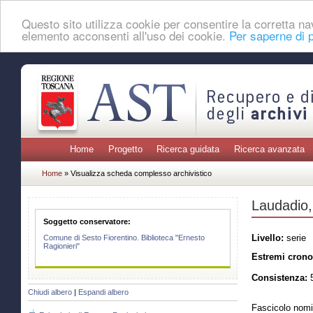
Questo sito utilizza cookie per consentire la corretta 
elemento acconsenti all'uso dei cookie.
Per saperne di p
Home
Progetto
Ricerca guidata
Ricerca avanzata
Home
» Visualizza scheda complesso archivistico
Laudadio,
Soggetto conservatore:
Livello:
serie
Comune di Sesto Fiorentino. Biblioteca "Ernesto
Ragionieri"
Estremi crono
Consistenza:
5
Chiudi albero
|
Espandi albero
Fascicolo nomi