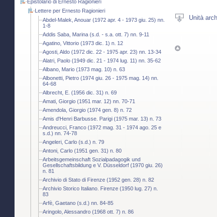
Epistolario di Ernesto Ragionieri
Lettere per Ernesto Ragionieri
Unità arch
Abdel-Malek, Anouar (1972 apr. 4 - 1973 giu. 25) nn.
1-8
Addis Saba, Marina (s.d. - s.a. ott. 7) nn. 9-11
Agatino, Vittorio (1973 dic. 1) n. 12
Agosti, Aldo (1972 dic. 22 - 1975 apr. 23) nn. 13-34
Alatri, Paolo (1949 dic. 21 - 1974 lug. 11) nn. 35-62
Albano, Mario (1973 mag. 10) n. 63
Albonetti, Pietro (1974 giu. 26 - 1975 mag. 14) nn.
64-68
Albrecht, E. (1956 dic. 31) n. 69
Amati, Giorgio (1951 mar. 12) nn. 70-71
Amendola, Giorgio (1974 gen. 8) n. 72
Amis d'Henri Barbusse. Parigi (1975 mar. 13) n. 73
Andreucci, Franco (1972 mag. 31 - 1974 ago. 25 e
s.d.) nn. 74-78
Angeleri, Carlo (s.d.) n. 79
Antoni, Carlo (1951 gen. 31) n. 80
Arbeitsgemeinschaft Sozialpadagogik und
Gesellschaftsbildung e V. Düsseldorf (1970 giu. 26)
n. 81
Archivio di Stato di Firenze (1952 gen. 28) n. 82
Archivio Storico Italiano. Firenze (1950 lug. 27) n.
83
Arfè, Gaetano (s.d.) nn. 84-85
Aringolo, Alessandro (1968 ott. 7) n. 86