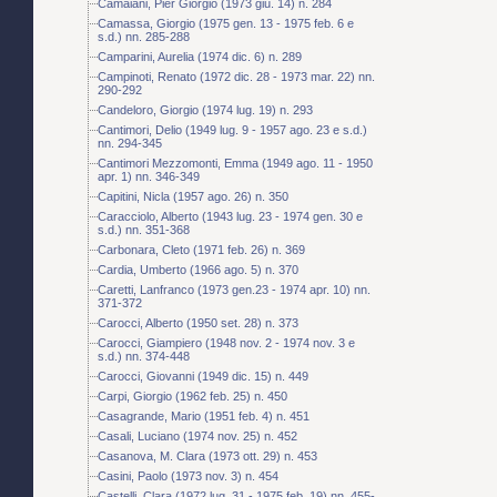
Camaiani, Pier Giorgio (1973 giu. 14) n. 284
Camassa, Giorgio (1975 gen. 13 - 1975 feb. 6 e
s.d.) nn. 285-288
Camparini, Aurelia (1974 dic. 6) n. 289
Campinoti, Renato (1972 dic. 28 - 1973 mar. 22) nn.
290-292
Candeloro, Giorgio (1974 lug. 19) n. 293
Cantimori, Delio (1949 lug. 9 - 1957 ago. 23 e s.d.)
nn. 294-345
Cantimori Mezzomonti, Emma (1949 ago. 11 - 1950
apr. 1) nn. 346-349
Capitini, Nicla (1957 ago. 26) n. 350
Caracciolo, Alberto (1943 lug. 23 - 1974 gen. 30 e
s.d.) nn. 351-368
Carbonara, Cleto (1971 feb. 26) n. 369
Cardia, Umberto (1966 ago. 5) n. 370
Caretti, Lanfranco (1973 gen.23 - 1974 apr. 10) nn.
371-372
Carocci, Alberto (1950 set. 28) n. 373
Carocci, Giampiero (1948 nov. 2 - 1974 nov. 3 e
s.d.) nn. 374-448
Carocci, Giovanni (1949 dic. 15) n. 449
Carpi, Giorgio (1962 feb. 25) n. 450
Casagrande, Mario (1951 feb. 4) n. 451
Casali, Luciano (1974 nov. 25) n. 452
Casanova, M. Clara (1973 ott. 29) n. 453
Casini, Paolo (1973 nov. 3) n. 454
Castelli, Clara (1972 lug. 31 - 1975 feb. 19) nn. 455-