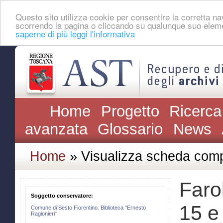
Questo sito utilizza cookie per consentire la corretta 
scorrendo la pagina o cliccando su qualunque suo eleme
saperne di più leggi l'informativa
Home
Progetto
Ricerca
avanzata
Glossario
News
Home
» Visualizza scheda comp
Faro
Soggetto conservatore:
15 e
Comune di Sesto Fiorentino. Biblioteca "Ernesto
Ragionieri"