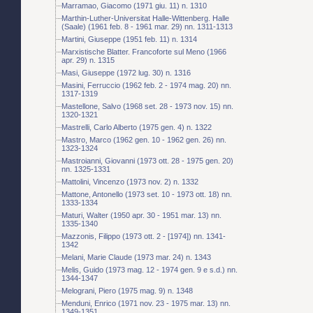
Marramao, Giacomo (1971 giu. 11) n. 1310
Marthin-Luther-Universitat Halle-Wittenberg. Halle
(Saale) (1961 feb. 8 - 1961 mar. 29) nn. 1311-1313
Martini, Giuseppe (1951 feb. 11) n. 1314
Marxistische Blatter. Francoforte sul Meno (1966
apr. 29) n. 1315
Masi, Giuseppe (1972 lug. 30) n. 1316
Masini, Ferruccio (1962 feb. 2 - 1974 mag. 20) nn.
1317-1319
Mastellone, Salvo (1968 set. 28 - 1973 nov. 15) nn.
1320-1321
Mastrelli, Carlo Alberto (1975 gen. 4) n. 1322
Mastro, Marco (1962 gen. 10 - 1962 gen. 26) nn.
1323-1324
Mastroianni, Giovanni (1973 ott. 28 - 1975 gen. 20)
nn. 1325-1331
Mattolini, Vincenzo (1973 nov. 2) n. 1332
Mattone, Antonello (1973 set. 10 - 1973 ott. 18) nn.
1333-1334
Maturi, Walter (1950 apr. 30 - 1951 mar. 13) nn.
1335-1340
Mazzonis, Filippo (1973 ott. 2 - [1974]) nn. 1341-
1342
Melani, Marie Claude (1973 mar. 24) n. 1343
Melis, Guido (1973 mag. 12 - 1974 gen. 9 e s.d.) nn.
1344-1347
Melograni, Piero (1975 mag. 9) n. 1348
Menduni, Enrico (1971 nov. 23 - 1975 mar. 13) nn.
1349-1351