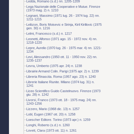
Ledda, Romano (s.d.) nn. 1205-1209
Lega Nazionale delle Cooperative e Mutue. Firenze
(1973 mag. 2) n. 1210
Legnani, Massimo (1971 lug. 26 - 1974 lug. 22) nn.
1211-1215
Leibzon, Boris Moisevic e Sirinja, Kiril Kirillovic (1975
gen. 30) n. 1216
Lelmi, Francesco (s.d.) n. 1217
Leonetti, Alfonso (1971 ago. 15 - 1972 nov. 4) nn.
1218-1220
Lepre, Aurelio (1970 lug. 26 - 1975 mar. 4) nn. 1221-
1234
Levi, Alessandro (1950 ott. 11 - 1950 nov. 22) nn.
1235-1237
Levra, Umberto (1975 apr. 24) n. 1238
Librairie Armand Colin. Parigi (1975 apr. 2) n. 1239
Libreria Rinascita. Roma (1957 ago. 23) n. 1240
Librerie Italiane Riunite. Milano (1974 lug. 31) n.
1241
Liceo Scientifico Guido Castelnuovo. Firenze (1973
giu. 28) n. 1242
Livorsi, Franco (1973 ott. 18 - 1975 mag. 24) nn.
1243-1256
Lizzero, Mario (1968 dic. 13) n. 1257
Lobl, Eugen (1967 ott. 20) n. 1258
Loescher Editore. Torino (1973 apr.) n. 1259
Longhi, Roberto (s.d.) n. 1260
Lovett, Clara (1973 ott. 11) n. 1261