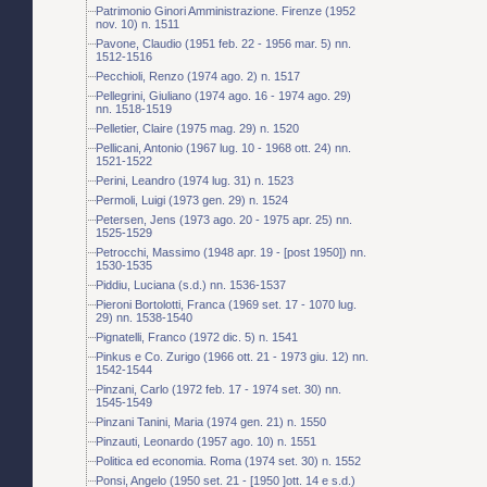
Patrimonio Ginori Amministrazione. Firenze (1952
nov. 10) n. 1511
Pavone, Claudio (1951 feb. 22 - 1956 mar. 5) nn.
1512-1516
Pecchioli, Renzo (1974 ago. 2) n. 1517
Pellegrini, Giuliano (1974 ago. 16 - 1974 ago. 29)
nn. 1518-1519
Pelletier, Claire (1975 mag. 29) n. 1520
Pellicani, Antonio (1967 lug. 10 - 1968 ott. 24) nn.
1521-1522
Perini, Leandro (1974 lug. 31) n. 1523
Permoli, Luigi (1973 gen. 29) n. 1524
Petersen, Jens (1973 ago. 20 - 1975 apr. 25) nn.
1525-1529
Petrocchi, Massimo (1948 apr. 19 - [post 1950]) nn.
1530-1535
Piddiu, Luciana (s.d.) nn. 1536-1537
Pieroni Bortolotti, Franca (1969 set. 17 - 1070 lug.
29) nn. 1538-1540
Pignatelli, Franco (1972 dic. 5) n. 1541
Pinkus e Co. Zurigo (1966 ott. 21 - 1973 giu. 12) nn.
1542-1544
Pinzani, Carlo (1972 feb. 17 - 1974 set. 30) nn.
1545-1549
Pinzani Tanini, Maria (1974 gen. 21) n. 1550
Pinzauti, Leonardo (1957 ago. 10) n. 1551
Politica ed economia. Roma (1974 set. 30) n. 1552
Ponsi, Angelo (1950 set. 21 - [1950 ]ott. 14 e s.d.)