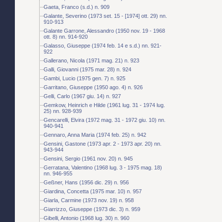
Gaeta, Franco (s.d.) n. 909
Galante, Severino (1973 set. 15 - [1974] ott. 29) nn.
910-913
Galante Garrone, Alessandro (1950 nov. 19 - 1968
ott. 8) nn. 914-920
Galasso, Giuseppe (1974 feb. 14 e s.d.) nn. 921-
922
Gallerano, Nicola (1971 mag. 21) n. 923
Galli, Giovanni (1975 mar. 28) n. 924
Gambi, Lucio (1975 gen. 7) n. 925
Garritano, Giuseppe (1950 ago. 4) n. 926
Gelli, Carlo (1967 giu. 14) n. 927
Gemkow, Heinrich e Hilde (1961 lug. 31 - 1974 lug.
25) nn. 928-939
Gencarelli, Elvira (1972 mag. 31 - 1972 giu. 10) nn.
940-941
Gennaro, Anna Maria (1974 feb. 25) n. 942
Gensini, Gastone (1973 apr. 2 - 1973 apr. 20) nn.
943-944
Gensini, Sergio (1961 nov. 20) n. 945
Gerratana, Valentino (1968 lug. 3 - 1975 mag. 18)
nn. 946-955
Geßner, Hans (1956 dic. 29) n. 956
Giardina, Concetta (1975 mar. 10) n. 957
Giarla, Carmine (1973 nov. 19) n. 958
Giarrizzo, Giuseppe (1973 dic. 3) n. 959
Gibelli, Antonio (1968 lug. 30) n. 960