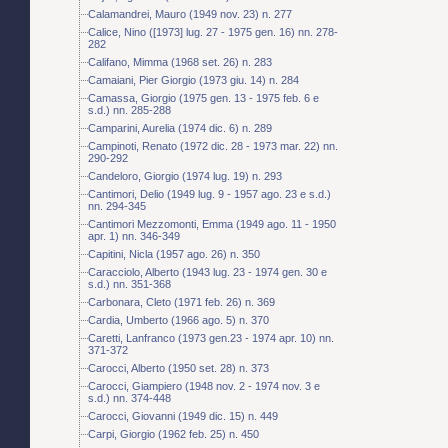
Calamandrei, Mauro (1949 nov. 23) n. 277
Calice, Nino ([1973] lug. 27 - 1975 gen. 16) nn. 278-
282
Califano, Mimma (1968 set. 26) n. 283
Camaiani, Pier Giorgio (1973 giu. 14) n. 284
Camassa, Giorgio (1975 gen. 13 - 1975 feb. 6 e
s.d.) nn. 285-288
Camparini, Aurelia (1974 dic. 6) n. 289
Campinoti, Renato (1972 dic. 28 - 1973 mar. 22) nn.
290-292
Candeloro, Giorgio (1974 lug. 19) n. 293
Cantimori, Delio (1949 lug. 9 - 1957 ago. 23 e s.d.)
nn. 294-345
Cantimori Mezzomonti, Emma (1949 ago. 11 - 1950
apr. 1) nn. 346-349
Capitini, Nicla (1957 ago. 26) n. 350
Caracciolo, Alberto (1943 lug. 23 - 1974 gen. 30 e
s.d.) nn. 351-368
Carbonara, Cleto (1971 feb. 26) n. 369
Cardia, Umberto (1966 ago. 5) n. 370
Caretti, Lanfranco (1973 gen.23 - 1974 apr. 10) nn.
371-372
Carocci, Alberto (1950 set. 28) n. 373
Carocci, Giampiero (1948 nov. 2 - 1974 nov. 3 e
s.d.) nn. 374-448
Carocci, Giovanni (1949 dic. 15) n. 449
Carpi, Giorgio (1962 feb. 25) n. 450