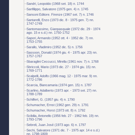
Sandri, Leopoldo (1968 set. 18) n. 1744
Sanfilippo, Salvatore (1975 gen. 4) n. 1745
Sansoni Editore. Firenze (1967 set. 7) n. 1746
Santarelli, Enzo (1973 dic. 8 - 1975 gen. 7) nn.
1747-1749
Santomassimo, Gianpasquale (1972 dic. 29 - 1974
ago. 15 e s.d.) nn. 1750-1752
Sapori, Armando (1952 ott. 4 - 1952 dic. 7) nn.
1753-1755
Sarallo, Vladimiro (1952 dic. 5) n. 1756
Sassoon, Donald (1974 giu. 4 - 1975 apr. 23) nn.
1757-1767
Sbaraglini Ceccucci, Mirella (1961 nov. 7) n. 1768
Sbriccoli, Mario (1973 dic. 27 - 1974 giu. 15) nn.
1769-1771
Scalpelli, Adolfo (1966 mag. 12 - 1975 mar. 9) nn.
1772-1786
Scarcia, Biancamaria (1974 gen. 15) n. 1787
Scarlino, Adalberto (1973 apr. - 1973 set. 27) nn.
1788-1789
Schilfert, G. (1957 giu. 4) n. 1790
Schumacher, Ernst (1962 gen. 29) n. 1791
Schumacher, Horst (1973 ott. 8) n. 1792
Scibilia, Antonello (1956 feb. 27 - 1962 feb. 19) nn.
1793-1796
Sebreli, Juan José (1973 ago. 6) n. 1797
Sechi, Salvatore (1971 dic. 7 - 1975 apr. 14 e s.d.)
nn. 1798-1809