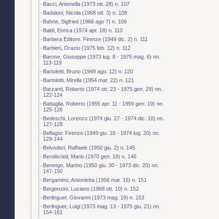
Bacci, Antonella (1973 ott. 28) n. 107
Badaloni, Nicola (1968 ott. 3) n. 108
Bahne, Sigfried (1966 ago 7) n. 109
Baldi, Enrica (1974 apr. 18) n. 110
Barbera Editore. Firenze (1949 dic. 2) n. 111
Barbieri, Orazio (1975 feb. 12) n. 112
Barone, Giuseppe (1973 lug. 8 - 1975 mag. 6) nn.
113-119
Bartoletti, Bruno (1949 ago. 12) n. 120
Bartolotti, Mirella (1954 mar. 22) n. 121
Barzanti, Roberto (1974 ott. 23 - 1975 gen. 29) nn.
122-124
Battaglia, Roberto (1955 apr. 11 - 1959 gen. 19) nn.
125-126
Bedeschi, Lorenzo (1974 giu. 27 - 1974 dic. 10) nn.
127-128
Belfagor. Firenze (1949 giu. 18 - 1974 lug. 20) nn.
129-144
Belvederi, Raffaele (1950 giu. 2) n. 145
Bendiscioli, Mario (1970 gen. 19) n. 146
Berengo, Marino (1950 giu. 30 - 1973 dic. 20) nn.
147-150
Bergamino, Antonietta (1956 mar. 16) n. 151
Bergonzini, Luciano (1968 ott. 10) n. 152
Berlinguer, Giovanni (1973 mag. 19) n. 153
Berlinguer, Luigi (1973 mag. 13 - 1975 giu. 21) nn.
154-161