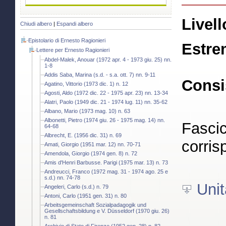
Livell
Chiudi albero
|
Espandi albero
Epistolario di Ernesto Ragionieri
Estre
Lettere per Ernesto Ragionieri
Abdel-Malek, Anouar (1972 apr. 4 - 1973 giu. 25) nn.
1-8
Addis Saba, Marina (s.d. - s.a. ott. 7) nn. 9-11
Consi
Agatino, Vittorio (1973 dic. 1) n. 12
Agosti, Aldo (1972 dic. 22 - 1975 apr. 23) nn. 13-34
Alatri, Paolo (1949 dic. 21 - 1974 lug. 11) nn. 35-62
Albano, Mario (1973 mag. 10) n. 63
Albonetti, Pietro (1974 giu. 26 - 1975 mag. 14) nn.
Fascic
64-68
Albrecht, E. (1956 dic. 31) n. 69
corris
Amati, Giorgio (1951 mar. 12) nn. 70-71
Amendola, Giorgio (1974 gen. 8) n. 72
Amis d'Henri Barbusse. Parigi (1975 mar. 13) n. 73
Andreucci, Franco (1972 mag. 31 - 1974 ago. 25 e
s.d.) nn. 74-78
Unit
Angeleri, Carlo (s.d.) n. 79
Antoni, Carlo (1951 gen. 31) n. 80
Arbeitsgemeinschaft Sozialpadagogik und
Gesellschaftsbildung e V. Düsseldorf (1970 giu. 26)
n. 81
Archivio di Stato di Firenze (1952 gen. 28) n. 82