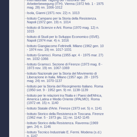
Arbeiterbewegung (ITH). Vienna (1972 feb. 1 - 1975
mag. 28) nn. 1006-1012
Isola, Gianni (1971 nov. 22) n. 1013
Istituto Campano per la Storia della Resistenza.
Napoli (1972 gen. 19) n. 1014
Istituto di Scienze e Arti. Roma (1970 mag. 12) n.
1015
Istituto di Studi per lo Sviluppo Economico (ISVE).
Napoli (1974 mar. 4) n. 1016
Istituto Giangiacomo Feltrinelli. Milano (1962 gen. 10
- 1974 nov. 19) nn. 1017-1031
Istituto Gramsci. Roma (1955 apr. 4 - 1975 mar. 27)
nn. 1032-1066
Istituto Gramsci. Sezione di Firenze (1973 mag. 8 -
1973 nov. 19) nn. 1067-1069
Istituto Nazionale per la Storia del Movimento di
Liberazione in Italia. Milano (1957 ago. 28 - 1975
mag. 24) nn. 1070-1137
Istituto per la Storia del Risorgimento Italiano. Roma
(1950 set. 9 - 1952 gen. 9) nn. 1138-1139
Istituto per le relazioni tra l'Italia e i Paesi dell'Africa,
America Latina e Medio Oriente (IPALMO). Roma
(1972 ott. 15) n. 1140
Istituto Statale d'Arte. Firenze (1973 set. 5) n. 1141
Istituto Storico della Resistenza in Toscana. Firenze
(1962 mar. 5 - 1973 giu. 11) nn. 1142-1145
Istituto Storico della Resistenza. Ravenna (1969
gen. 24) n. 1146
Istituto Tecnico Industriale E. Fermi. Modena (s.d.)
n. 1147