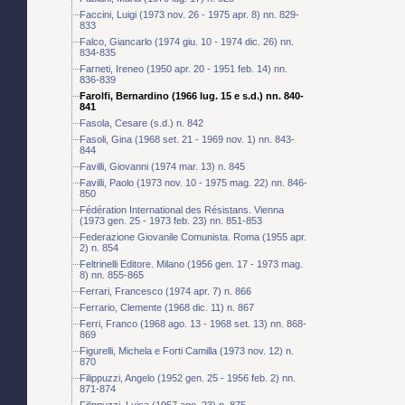
Faccini, Luigi (1973 nov. 26 - 1975 apr. 8) nn. 829-
833
Falco, Giancarlo (1974 giu. 10 - 1974 dic. 26) nn.
834-835
Farneti, Ireneo (1950 apr. 20 - 1951 feb. 14) nn.
836-839
Farolfi, Bernardino (1966 lug. 15 e s.d.) nn. 840-
841
Fasola, Cesare (s.d.) n. 842
Fasoli, Gina (1968 set. 21 - 1969 nov. 1) nn. 843-
844
Favilli, Giovanni (1974 mar. 13) n. 845
Favilli, Paolo (1973 nov. 10 - 1975 mag. 22) nn. 846-
850
Fédération International des Résistans. Vienna
(1973 gen. 25 - 1973 feb. 23) nn. 851-853
Federazione Giovanile Comunista. Roma (1955 apr.
2) n. 854
Feltrinelli Editore. Milano (1956 gen. 17 - 1973 mag.
8) nn. 855-865
Ferrari, Francesco (1974 apr. 7) n. 866
Ferrario, Clemente (1968 dic. 11) n. 867
Ferri, Franco (1968 ago. 13 - 1968 set. 13) nn. 868-
869
Figurelli, Michela e Forti Camilla (1973 nov. 12) n.
870
Filippuzzi, Angelo (1952 gen. 25 - 1956 feb. 2) nn.
871-874
Filippuzzi, Luisa (1957 ago. 23) n. 875