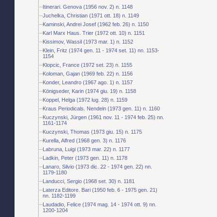
Itinerari. Genova (1956 nov. 2) n. 1148
Juchelka, Christian (1971 ott. 18) n. 1149
Kaminski, Andrei Josef (1962 feb. 26) n. 1150
Karl Marx Haus. Trier (1972 ott. 10) n. 1151
Kissimov, Wassil (1973 mar. 1) n. 1152
Klein, Fritz (1974 gen. 11 - 1974 set. 11) nn. 1153-
1154
Klopcic, France (1972 set. 23) n. 1155
Koloman, Gajan (1969 feb. 22) n. 1156
Konder, Leandro (1967 ago. 1) n. 1157
Königseder, Karin (1974 giu. 19) n. 1158
Koppel, Helga (1972 lug. 28) n. 1159
Kraus Periodicals. Nendeln (1973 gen. 11) n. 1160
Kuczynski, Jürgen (1961 nov. 11 - 1974 feb. 25) nn.
1161-1174
Kuczynski, Thomas (1973 giu. 15) n. 1175
Kurella, Alfred (1968 gen. 3) n. 1176
Labruna, Luigi (1973 mar. 22) n. 1177
Ladkin, Peter (1973 gen. 11) n. 1178
Lanaro, Silvio (1973 dic. 22 - 1974 gen. 22) nn.
1179-1180
Landucci, Sergio (1968 set. 30) n. 1181
Laterza Editore. Bari (1950 feb. 6 - 1975 gen. 21)
nn. 1182-1199
Laudadio, Felice (1974 mag. 14 - 1974 ott. 9) nn.
1200-1204