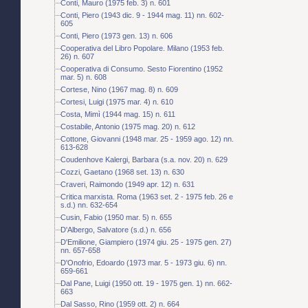
Conti, Mauro (1975 feb. 3) n. 601
Conti, Piero (1943 dic. 9 - 1944 mag. 11) nn. 602-
605
Conti, Piero (1973 gen. 13) n. 606
Cooperativa del Libro Popolare. Milano (1953 feb.
26) n. 607
Cooperativa di Consumo. Sesto Fiorentino (1952
mar. 5) n. 608
Cortese, Nino (1967 mag. 8) n. 609
Cortesi, Luigi (1975 mar. 4) n. 610
Costa, Mimì (1944 mag. 15) n. 611
Costabile, Antonio (1975 mag. 20) n. 612
Cottone, Giovanni (1948 mar. 25 - 1959 ago. 12) nn.
613-628
Coudenhove Kalergi, Barbara (s.a. nov. 20) n. 629
Cozzi, Gaetano (1968 set. 13) n. 630
Craveri, Raimondo (1949 apr. 12) n. 631
Critica marxista. Roma (1963 set. 2 - 1975 feb. 26 e
s.d.) nn. 632-654
Cusin, Fabio (1950 mar. 5) n. 655
D'Albergo, Salvatore (s.d.) n. 656
D'Emilione, Giampiero (1974 giu. 25 - 1975 gen. 27)
nn. 657-658
D'Onofrio, Edoardo (1973 mar. 5 - 1973 giu. 6) nn.
659-661
Dal Pane, Luigi (1950 ott. 19 - 1975 gen. 1) nn. 662-
663
Dal Sasso, Rino (1959 ott. 2) n. 664