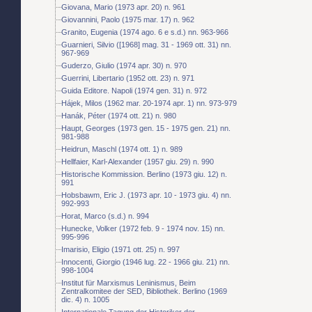
Giovana, Mario (1973 apr. 20) n. 961
Giovannini, Paolo (1975 mar. 17) n. 962
Granito, Eugenia (1974 ago. 6 e s.d.) nn. 963-966
Guarnieri, Silvio ([1968] mag. 31 - 1969 ott. 31) nn.
967-969
Guderzo, Giulio (1974 apr. 30) n. 970
Guerrini, Libertario (1952 ott. 23) n. 971
Guida Editore. Napoli (1974 gen. 31) n. 972
Hájek, Milos (1962 mar. 20-1974 apr. 1) nn. 973-979
Hanák, Péter (1974 ott. 21) n. 980
Haupt, Georges (1973 gen. 15 - 1975 gen. 21) nn.
981-988
Heidrun, Maschl (1974 ott. 1) n. 989
Hellfaier, Karl-Alexander (1957 giu. 29) n. 990
Historische Kommission. Berlino (1973 giu. 12) n.
991
Hobsbawm, Eric J. (1973 apr. 10 - 1973 giu. 4) nn.
992-993
Horat, Marco (s.d.) n. 994
Hunecke, Volker (1972 feb. 9 - 1974 nov. 15) nn.
995-996
Imarisio, Eligio (1971 ott. 25) n. 997
Innocenti, Giorgio (1946 lug. 22 - 1966 giu. 21) nn.
998-1004
Institut für Marxismus Leninismus, Beim
Zentralkomitee der SED, Bibliothek. Berlino (1969
dic. 4) n. 1005
Internationale Tagung der Historiker der