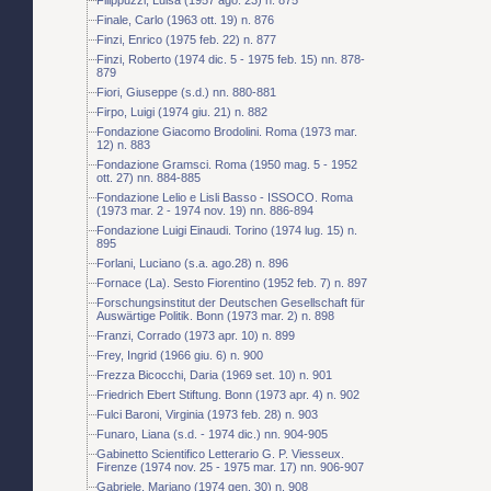
Finale, Carlo (1963 ott. 19) n. 876
Finzi, Enrico (1975 feb. 22) n. 877
Finzi, Roberto (1974 dic. 5 - 1975 feb. 15) nn. 878-
879
Fiori, Giuseppe (s.d.) nn. 880-881
Firpo, Luigi (1974 giu. 21) n. 882
Fondazione Giacomo Brodolini. Roma (1973 mar.
12) n. 883
Fondazione Gramsci. Roma (1950 mag. 5 - 1952
ott. 27) nn. 884-885
Fondazione Lelio e Lisli Basso - ISSOCO. Roma
(1973 mar. 2 - 1974 nov. 19) nn. 886-894
Fondazione Luigi Einaudi. Torino (1974 lug. 15) n.
895
Forlani, Luciano (s.a. ago.28) n. 896
Fornace (La). Sesto Fiorentino (1952 feb. 7) n. 897
Forschungsinstitut der Deutschen Gesellschaft für
Auswärtige Politik. Bonn (1973 mar. 2) n. 898
Franzi, Corrado (1973 apr. 10) n. 899
Frey, Ingrid (1966 giu. 6) n. 900
Frezza Bicocchi, Daria (1969 set. 10) n. 901
Friedrich Ebert Stiftung. Bonn (1973 apr. 4) n. 902
Fulci Baroni, Virginia (1973 feb. 28) n. 903
Funaro, Liana (s.d. - 1974 dic.) nn. 904-905
Gabinetto Scientifico Letterario G. P. Viesseux.
Firenze (1974 nov. 25 - 1975 mar. 17) nn. 906-907
Gabriele, Mariano (1974 gen. 30) n. 908