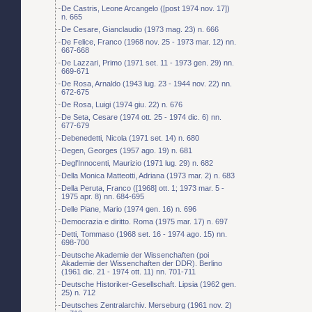
De Castris, Leone Arcangelo ([post 1974 nov. 17])
n. 665
De Cesare, Gianclaudio (1973 mag. 23) n. 666
De Felice, Franco (1968 nov. 25 - 1973 mar. 12) nn.
667-668
De Lazzari, Primo (1971 set. 11 - 1973 gen. 29) nn.
669-671
De Rosa, Arnaldo (1943 lug. 23 - 1944 nov. 22) nn.
672-675
De Rosa, Luigi (1974 giu. 22) n. 676
De Seta, Cesare (1974 ott. 25 - 1974 dic. 6) nn.
677-679
Debenedetti, Nicola (1971 set. 14) n. 680
Degen, Georges (1957 ago. 19) n. 681
Degl'Innocenti, Maurizio (1971 lug. 29) n. 682
Della Monica Matteotti, Adriana (1973 mar. 2) n. 683
Della Peruta, Franco ([1968] ott. 1; 1973 mar. 5 -
1975 apr. 8) nn. 684-695
Delle Piane, Mario (1974 gen. 16) n. 696
Democrazia e diritto. Roma (1975 mar. 17) n. 697
Detti, Tommaso (1968 set. 16 - 1974 ago. 15) nn.
698-700
Deutsche Akademie der Wissenchaften (poi
Akademie der Wissenchaften der DDR). Berlino
(1961 dic. 21 - 1974 ott. 11) nn. 701-711
Deutsche Historiker-Gesellschaft. Lipsia (1962 gen.
25) n. 712
Deutsches Zentralarchiv. Merseburg (1961 nov. 2)