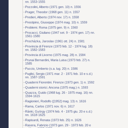
nn. 1553-1555
Pozzolini, Alberto (1971 gen. 10) n. 1556
Prager, Theodor (1968 gen. 11) n. 1557
Predieri, Alberto (1974 nov. 17) n. 1558
Prestipino, Giuseppe (1974 mag. 10) n. 1559
Problemi. Roma (1975 gen. 9) n. 1560
Procacci, Giuliano (1947 set. 9 - 1974 gen. 17) nn.
1561-1580
Procházka, Jaroslav (1961 ott. 24) n. 1581
Provincia di Firenze (1973 feb. 12 - 1974 lug. 18)
nn. 1582-1583
Provincia di Livorno (1975 mag. 28) n. 1584
Prunai Bernardini, Maria Luisa (1973 feb. 27) n.
1585
Puccio, Umberto (s.a. lug. 20) n. 1586
Puglisi, Sergio (1971 mar. 2 - 1971 feb. 10 e s.d.)
nn. 1587-1591
Quaderni Fiorentini. Firenze (1973 gen. 1) n. 1592
Quaderni storici. Ancona (1975 mag.) n. 1593
Quazza, Guido (1968 lug. 26 - 1975 mag. 16) nn.
1594-1615
Ragionieri, Rodolfo ([1952] mag. 13) n. 1616
Rama, Carlos (1971 nov. 6) n. 1617
Ránki, György (1974 feb. 4 - 1975 giu. 20 e s.d.)
nn. 1618-1625
Rapisardi, Renata (1973 feb. 25) n. 1626
Rasera, Fabrizio (1973 gen. 29 - 1973 feb. 20 e