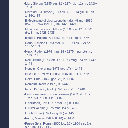
Mori, Giorgio (1955 set. 22 - 1974 dic. 12) nn. 1420-
1423
Morosini, Giuseppe (1973 dic. 8 - 1974 giu. 11) nn.
1424-1425
Il Movimento di Liberazione in Italia. Milano (1969
nov. 8 - 1974 mar. 16) nn. 1426-1427
Movimento operaio. Milano (1950 gen. 12 - 1952
dic. 8) nn. 1428-1435
Il Mulino Editore. Bologna (1974 dic. 9) n. 1436
Nada, Narciso (1973 mar. 15 - 1974 dic. 22) nn.
1437-1439
Neck, Rudolf (1974 mag. 14 - 1975 mag. 16) nn.
1440-1441
Nelli, Arturo (1973 feb. 17 - 1973 mag. 15) nn. 1442-
1443
Nencini, Giovanna (1973 set. 17) n. 1444
New Left Review. Londra (1967 lug. 7) n. 1445
Nolte, Ernst (1962 gen. 28) n. 1446
Nomellini, Alceste (s.d.) n. 1447
Nosei Perrotta, Adele (1973 mar. 2) n. 1448
La Nuova Italia Editrice. Firenze (1962 feb. 18 -
1962 mar. 3) nn. 1449-1450
Obermann, Karl (1957 mar. 30) n. 1451
Olivieri, Achille (1975 mar. 15) n. 1452
Ottati, Davis (1971 mag. 10) n. 1453
Pacor, Marco (1968 ott. 10) n. 1454
Paese Sera. Roma (1950 lug. 15 - 1950 set. 1 e
s.d.) nn. 1455-1459