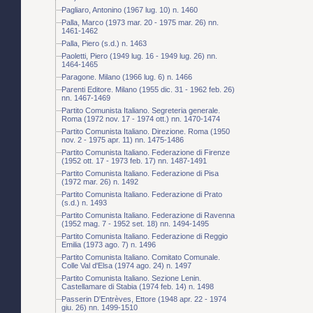
Pagliaro, Antonino (1967 lug. 10) n. 1460
Palla, Marco (1973 mar. 20 - 1975 mar. 26) nn.
1461-1462
Palla, Piero (s.d.) n. 1463
Paoletti, Piero (1949 lug. 16 - 1949 lug. 26) nn.
1464-1465
Paragone. Milano (1966 lug. 6) n. 1466
Parenti Editore. Milano (1955 dic. 31 - 1962 feb. 26)
nn. 1467-1469
Partito Comunista Italiano. Segreteria generale.
Roma (1972 nov. 17 - 1974 ott.) nn. 1470-1474
Partito Comunista Italiano. Direzione. Roma (1950
nov. 2 - 1975 apr. 11) nn. 1475-1486
Partito Comunista Italiano. Federazione di Firenze
(1952 ott. 17 - 1973 feb. 17) nn. 1487-1491
Partito Comunista Italiano. Federazione di Pisa
(1972 mar. 26) n. 1492
Partito Comunista Italiano. Federazione di Prato
(s.d.) n. 1493
Partito Comunista Italiano. Federazione di Ravenna
(1952 mag. 7 - 1952 set. 18) nn. 1494-1495
Partito Comunista Italiano. Federazione di Reggio
Emilia (1973 ago. 7) n. 1496
Partito Comunista Italiano. Comitato Comunale.
Colle Val d'Elsa (1974 ago. 24) n. 1497
Partito Comunista Italiano. Sezione Lenin.
Castellamare di Stabia (1974 feb. 14) n. 1498
Passerin D'Entrèves, Ettore (1948 apr. 22 - 1974
giu. 26) nn. 1499-1510