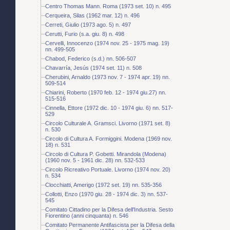
Centro Thomas Mann. Roma (1973 set. 10) n. 495
Cerqueira, Silas (1962 mar. 12) n. 496
Cerreti, Giulio (1973 ago. 5) n. 497
Cerutti, Furio (s.a. giu. 8) n. 498
Cervelli, Innocenzo (1974 nov. 25 - 1975 mag. 19)
nn. 499-505
Chabod, Federico (s.d.) nn. 506-507
Chavarría, Jesús (1974 set. 11) n. 508
Cherubini, Arnaldo (1973 nov. 7 - 1974 apr. 19) nn.
509-514
Chiarini, Roberto (1970 feb. 12 - 1974 giu.27) nn.
515-516
Cinnella, Ettore (1972 dic. 10 - 1974 giu. 6) nn. 517-
529
Circolo Culturale A. Gramsci. Livorno (1971 set. 8)
n. 530
Circolo di Cultura A. Formiggini. Modena (1969 nov.
18) n. 531
Circolo di Cultura P. Gobetti. Mirandola (Modena)
(1960 nov. 5 - 1961 dic. 28) nn. 532-533
Circolo Ricreativo Portuale. Livorno (1974 nov. 20)
n. 534
Clocchiatti, Amerigo (1972 set. 19) nn. 535-356
Collotti, Enzo (1970 giu. 28 - 1974 dic. 3) nn. 537-
545
Comitato Cittadino per la Difesa dell'Industria. Sesto
Fiorentino (anni cinquanta) n. 546
Comitato Permanente Antifascista per la Difesa della