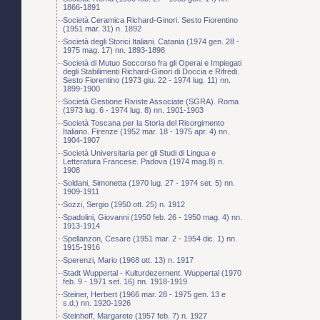
1866-1891
Società Ceramica Richard-Ginori. Sesto Fiorentino
(1951 mar. 31) n. 1892
Società degli Storici Italiani. Catania (1974 gen. 28 -
1975 mag. 17) nn. 1893-1898
Società di Mutuo Soccorso fra gli Operai e Impiegati
degli Stabilimenti Richard-Ginori di Doccia e Rifredi.
Sesto Fiorentino (1973 giu. 22 - 1974 lug. 11) nn.
1899-1900
Società Gestione Riviste Associate (SGRA). Roma
(1973 lug. 6 - 1974 lug. 8) nn. 1901-1903
Società Toscana per la Storia del Risorgimento
Italiano. Firenze (1952 mar. 18 - 1975 apr. 4) nn.
1904-1907
Società Universitaria per gli Studi di Lingua e
Letteratura Francese. Padova (1974 mag.8) n.
1908
Soldani, Simonetta (1970 lug. 27 - 1974 set. 5) nn.
1909-1911
Sozzi, Sergio (1950 ott. 25) n. 1912
Spadolini, Giovanni (1950 feb. 26 - 1950 mag. 4) nn.
1913-1914
Spellanzon, Cesare (1951 mar. 2 - 1954 dic. 1) nn.
1915-1916
Sperenzi, Mario (1968 ott. 13) n. 1917
Stadt Wuppertal - Kulturdezernent. Wuppertal (1970
feb. 9 - 1971 set. 16) nn. 1918-1919
Steiner, Herbert (1966 mar. 28 - 1975 gen. 13 e
s.d.) nn. 1920-1926
Steinhoff, Margarete (1957 feb. 7) n. 1927