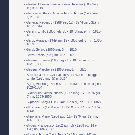
Seeber Libreria Internazionale. Firenze (1952 lug.
16) n. 1810
Seminario Storico Giaime Pintor. Roma (1950 mar.
4) n. 1811
Seneca, Federico (1968 set. 12 - 1974 gen. 31) nn.
1812-1814
Sereni, Emilio (1956 feb. 25 - 1973 apr. 9) nn. 1815-
1817
Sergi, Rosario (1949 lug. 19 - 1950 set. 2) nn. 1818-
1819
Sergi, Sergio (1950 set. 6) n. 1820
Serra, Paolo (s.d.) nn. 1821-1823
Sestan, Ernesto (1950 ago. 8 - 1975 mar. 2) nn.
1824-1825
Sestan, Margherita (1950 ago. 1) n. 1826
Settimana Internazionale di Studi Marxisti. Reggio
Emilia (1973 nov. 5) n. 1827
Sgroi, Vittorio (1944 nov. 12 - 1953 set. 5 e s.d.) nn.
1828-1834
Siciliani de Cumis, Nicola (1972 mag. 17 - 1975 giu.
8) nn. 1835-1856
Signorini, Sergio (1952 set. 7 e s.d.) nn. 1857-1858
Silva, Pietro (1950 nov. 3 - 1950 nov. 14) nn. 1859-
1860
Simonetti, Mario (1966 ago. 11 - 1970 lug. 19) nn.
1861-1862
Sirugo, Francesco (1962 apr. 15 - 1968 ott. 14 e
s.d.) nn. 1863-1865
Società. Roma (1950 feb. 27 - 1953 gen. 14) nn.