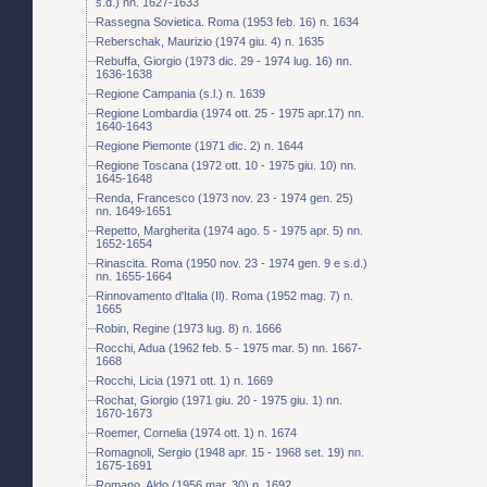
s.d.) nn. 1627-1633
Rassegna Sovietica. Roma (1953 feb. 16) n. 1634
Reberschak, Maurizio (1974 giu. 4) n. 1635
Rebuffa, Giorgio (1973 dic. 29 - 1974 lug. 16) nn.
1636-1638
Regione Campania (s.l.) n. 1639
Regione Lombardia (1974 ott. 25 - 1975 apr.17) nn.
1640-1643
Regione Piemonte (1971 dic. 2) n. 1644
Regione Toscana (1972 ott. 10 - 1975 giu. 10) nn.
1645-1648
Renda, Francesco (1973 nov. 23 - 1974 gen. 25)
nn. 1649-1651
Repetto, Margherita (1974 ago. 5 - 1975 apr. 5) nn.
1652-1654
Rinascita. Roma (1950 nov. 23 - 1974 gen. 9 e s.d.)
nn. 1655-1664
Rinnovamento d'Italia (Il). Roma (1952 mag. 7) n.
1665
Robin, Regine (1973 lug. 8) n. 1666
Rocchi, Adua (1962 feb. 5 - 1975 mar. 5) nn. 1667-
1668
Rocchi, Licia (1971 ott. 1) n. 1669
Rochat, Giorgio (1971 giu. 20 - 1975 giu. 1) nn.
1670-1673
Roemer, Cornelia (1974 ott. 1) n. 1674
Romagnoli, Sergio (1948 apr. 15 - 1968 set. 19) nn.
1675-1691
Romano, Aldo (1956 mar. 30) n. 1692