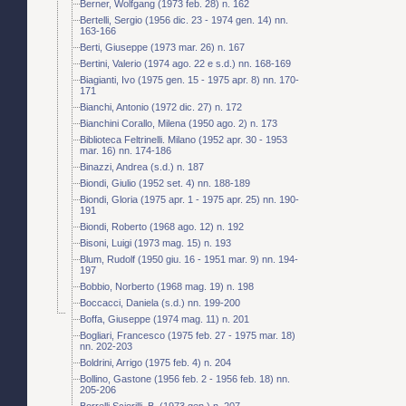
Berner, Wolfgang (1973 feb. 28) n. 162
Bertelli, Sergio (1956 dic. 23 - 1974 gen. 14) nn.
163-166
Berti, Giuseppe (1973 mar. 26) n. 167
Bertini, Valerio (1974 ago. 22 e s.d.) nn. 168-169
Biagianti, Ivo (1975 gen. 15 - 1975 apr. 8) nn. 170-
171
Bianchi, Antonio (1972 dic. 27) n. 172
Bianchini Corallo, Milena (1950 ago. 2) n. 173
Biblioteca Feltrinelli. Milano (1952 apr. 30 - 1953
mar. 16) nn. 174-186
Binazzi, Andrea (s.d.) n. 187
Biondi, Giulio (1952 set. 4) nn. 188-189
Biondi, Gloria (1975 apr. 1 - 1975 apr. 25) nn. 190-
191
Biondi, Roberto (1968 ago. 12) n. 192
Bisoni, Luigi (1973 mag. 15) n. 193
Blum, Rudolf (1950 giu. 16 - 1951 mar. 9) nn. 194-
197
Bobbio, Norberto (1968 mag. 19) n. 198
Boccacci, Daniela (s.d.) nn. 199-200
Boffa, Giuseppe (1974 mag. 11) n. 201
Bogliari, Francesco (1975 feb. 27 - 1975 mar. 18)
nn. 202-203
Boldrini, Arrigo (1975 feb. 4) n. 204
Bollino, Gastone (1956 feb. 2 - 1956 feb. 18) nn.
205-206
Borrelli Sciorilli, B. (1973 gen.) n. 207