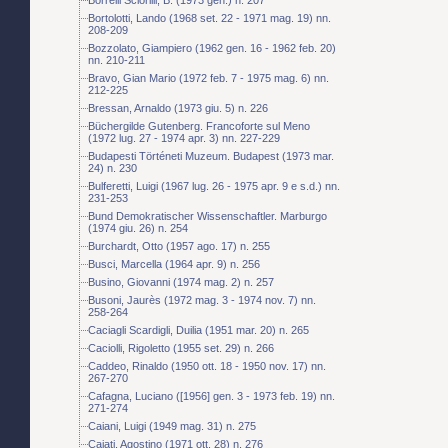
Bortolotti, Lando (1968 set. 22 - 1971 mag. 19) nn.
208-209
Bozzolato, Giampiero (1962 gen. 16 - 1962 feb. 20)
nn. 210-211
Bravo, Gian Mario (1972 feb. 7 - 1975 mag. 6) nn.
212-225
Bressan, Arnaldo (1973 giu. 5) n. 226
Büchergilde Gutenberg. Francoforte sul Meno
(1972 lug. 27 - 1974 apr. 3) nn. 227-229
Budapesti Történeti Muzeum. Budapest (1973 mar.
24) n. 230
Bulferetti, Luigi (1967 lug. 26 - 1975 apr. 9 e s.d.) nn.
231-253
Bund Demokratischer Wissenschaftler. Marburgo
(1974 giu. 26) n. 254
Burchardt, Otto (1957 ago. 17) n. 255
Busci, Marcella (1964 apr. 9) n. 256
Busino, Giovanni (1974 mag. 2) n. 257
Busoni, Jaurès (1972 mag. 3 - 1974 nov. 7) nn.
258-264
Caciagli Scardigli, Duilia (1951 mar. 20) n. 265
Caciolli, Rigoletto (1955 set. 29) n. 266
Caddeo, Rinaldo (1950 ott. 18 - 1950 nov. 17) nn.
267-270
Cafagna, Luciano ([1956] gen. 3 - 1973 feb. 19) nn.
271-274
Caiani, Luigi (1949 mag. 31) n. 275
Cajati, Agostino (1971 ott. 28) n. 276