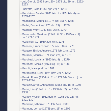
Luti, Giorgio (1973 gen. 20 - 1973 dic. 29) nn. 1262-
1263
Luzzatto, Gino (1950 apr. 27) n. 1264
Macchioro, Aurelio (1972 feb. 1 - 1974 feb. 4) nn.
1265-1267
Maddalena, Maurizio (1974 lug. 15) n. 1268
Maffei, Domenico (1973 dic. 19) n. 1269
Mallman, Willy (1949 nov. 26) n. 1270
Manacorda, Gastone (1949 ott. 30 - 1975 apr. 1)
nn. 1271-1274
Mancinelli, G. (1950 ago. 5) n. 1275
Manconi, Francesco (1972 nov. 30) n. 1276
Mantero, Enrico Angelo (1973 feb. 1) n. 1277
Maranini, Marisa (1974 mar. 221) n. 1278
Marchetti, Luciana (1953 feb. 9) n. 1279
Marchetti, Monica (1974 lug. 19) n. 1280
Marchi, Nara (s.d.) n. 1281
Marcolungo, Luigi (1974 nov. 22) n. 1282
Marek, Franz (1964 ott. 11 - 1972 feb. 3 e s.d.) nn.
1283-1294
Mariani Carrasi, Annamaria (1952 dic. 18) n. 1295
Marini, Lino (1949 dic. 3 - 1950 dic. 2) nn. 1296-
1300
Markov, Walter (1962 gen. 9 - 1968 set. 16) nn.
1301-1307
Markovic, Mihailo (1973 feb. 5) n. 1308
Marmugi, Lorna ([1973] gen. 15) n. 1309