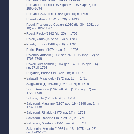
Romano, Roberto (1975 gen. 6 - 1975 apr. 8) nn.
1693-1694
Romano, Salvatore (1956 gen. 15) n. 1695
Rosada, Anna (1972 ott. 20) n. 1696
Rossi, Francesco Cesare (1950 dic. 30 - 1951 set.
18) nn. 1697-1701
Rossi, Paolo (1962 feb. 25) n. 1702
Rotelli, Carla (1972 ott. 13) n. 1703
Rotelli, Ettore (1968 apr. 8) n. 1704
Rotini, Emma (1974 mag. 1) n. 1705
Rotondò, Antonio (1968 set. 26 - 1975 mag. 12) nn.
1706-1709
Roveri, Alessandro (1974 gen. 14 - 1975 gen. 14)
nn. 1710-1716
Rugafiori, Paride (1973 dic. 18) n. 1717
Sabatelli, Arcangelo (1972 apr. 10) n. 1718
Saggiatore (Il). Milano (1967 set. 4) n. 1719
Saitta, Armando (1949 ott. 28 - [1967] ago. 7) nn.
1720-1735
Salmon, Elio (173 feb. 20) n. 1736
Salvadori, Massimo (1967 ago. 19 - 1968 giu. 2) nn.
1737-1738
Salvadori, Rinaldo (1975 apr. 14) n. 1739
Salvadori, Roberto (1974 ott. 26) n. 1740
Salvemini, Gaetano (1951 gen. 9) n. 1741
Salvestrini, Arnaldo (1966 lug. 16 - 1975 mar. 28)
nn. 1742-1743