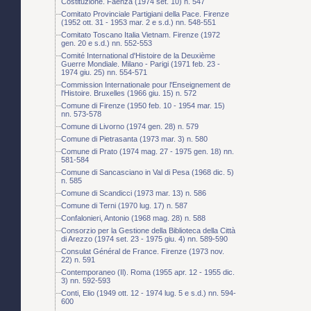
Costituzione. Faenza (1974 set. 10) n. 547
Comitato Provinciale Partigiani della Pace. Firenze
(1952 ott. 31 - 1953 mar. 2 e s.d.) nn. 548-551
Comitato Toscano Italia Vietnam. Firenze (1972
gen. 20 e s.d.) nn. 552-553
Comité International d'Histoire de la Deuxième
Guerre Mondiale. Milano - Parigi (1971 feb. 23 -
1974 giu. 25) nn. 554-571
Commission Internationale pour l'Enseignement de
l'Histoire. Bruxelles (1966 giu. 15) n. 572
Comune di Firenze (1950 feb. 10 - 1954 mar. 15)
nn. 573-578
Comune di Livorno (1974 gen. 28) n. 579
Comune di Pietrasanta (1973 mar. 3) n. 580
Comune di Prato (1974 mag. 27 - 1975 gen. 18) nn.
581-584
Comune di Sancasciano in Val di Pesa (1968 dic. 5)
n. 585
Comune di Scandicci (1973 mar. 13) n. 586
Comune di Terni (1970 lug. 17) n. 587
Confalonieri, Antonio (1968 mag. 28) n. 588
Consorzio per la Gestione della Biblioteca della Città
di Arezzo (1974 set. 23 - 1975 giu. 4) nn. 589-590
Consulat Général de France. Firenze (1973 nov.
22) n. 591
Contemporaneo (Il). Roma (1955 apr. 12 - 1955 dic.
3) nn. 592-593
Conti, Elio (1949 ott. 12 - 1974 lug. 5 e s.d.) nn. 594-
600