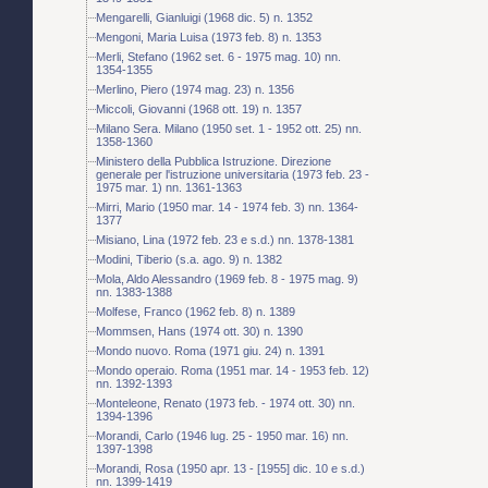
Mengarelli, Gianluigi (1968 dic. 5) n. 1352
Mengoni, Maria Luisa (1973 feb. 8) n. 1353
Merli, Stefano (1962 set. 6 - 1975 mag. 10) nn.
1354-1355
Merlino, Piero (1974 mag. 23) n. 1356
Miccoli, Giovanni (1968 ott. 19) n. 1357
Milano Sera. Milano (1950 set. 1 - 1952 ott. 25) nn.
1358-1360
Ministero della Pubblica Istruzione. Direzione
generale per l'istruzione universitaria (1973 feb. 23 -
1975 mar. 1) nn. 1361-1363
Mirri, Mario (1950 mar. 14 - 1974 feb. 3) nn. 1364-
1377
Misiano, Lina (1972 feb. 23 e s.d.) nn. 1378-1381
Modini, Tiberio (s.a. ago. 9) n. 1382
Mola, Aldo Alessandro (1969 feb. 8 - 1975 mag. 9)
nn. 1383-1388
Molfese, Franco (1962 feb. 8) n. 1389
Mommsen, Hans (1974 ott. 30) n. 1390
Mondo nuovo. Roma (1971 giu. 24) n. 1391
Mondo operaio. Roma (1951 mar. 14 - 1953 feb. 12)
nn. 1392-1393
Monteleone, Renato (1973 feb. - 1974 ott. 30) nn.
1394-1396
Morandi, Carlo (1946 lug. 25 - 1950 mar. 16) nn.
1397-1398
Morandi, Rosa (1950 apr. 13 - [1955] dic. 10 e s.d.)
nn. 1399-1419