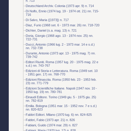
n. 713
Deutschland Archiv. Colonia (1973 apr. 9) n. 714
Di Nolfo, Ennio (1974 lug. 19 - 1974 ott. 21) nn. 715-
716
Di Salvo, Maria ([1973]) n. 717
Diaz, Furio (1968 set. 6 - 1973 mar. 26) nn. 718-720
Dichter, Daniel (s.a. mag. 13) n. 721
Doria, Giorgio (1968 ago. 13 - 1974 nov. 25) nn.
722-731
Ducci, Antonio (1966 lug. 2 - 1973 mar. 14 e s.d.)
nn. 732-738
Durante, Antonio (1973 apr. 13 - 1975 mag. 7) nn.
739-742
Editori Riuniti. Roma (1957 lug. 20 - 1975 mag. 22 e
s.d.) nn. 743-767
Edizioni di Storia e Letteratura. Roma (1949 set. 10
- 1951 gen. 17) nn. 768-770
Edizioni Rinascita. Roma (1950 feb. 23 - 1953 feb.
23) nn. 771-779
Edizioni Scientifiche Italiane. Napoli (1947 nov. 10 -
1950 lug. 19) nn. 780-781
Einaudi Editore. Torino (1949 giu. 5 - 1975 giu. 25)
nn. 782-819
Emilia. Bologna (1951 mar. 15 - 1952 nov. 7 e s.d.)
nn. 820-823
Fabbri Editori. Milano (1970 lug. 6) nn. 824-825
Fabbri, Fabio (1973 apr. 21) n. 826
Fabiani, Guido (1974 mar. 29) n. 827
Fabiani, Maria (1970 lug. 17) n. 828