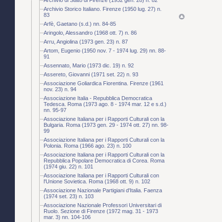
Archivio Storico Italiano. Firenze (1950 lug. 27) n.
83
Arfè, Gaetano (s.d.) nn. 84-85
Aringolo, Alessandro (1968 ott. 7) n. 86
Arru, Angiolina (1973 gen. 23) n. 87
Artom, Eugenio (1950 nov. 7 - 1974 lug. 29) nn. 88-
91
Assennato, Mario (1973 dic. 19) n. 92
Assereto, Giovanni (1971 set. 22) n. 93
Associazione Goliardica Fiorentina. Firenze (1961
nov. 23) n. 94
Associazione Italia - Repubblica Democratica
Tedesca. Roma (1973 ago. 8 - 1974 mar. 12 e s.d.)
nn. 95-97
Associazione Italiana per i Rapporti Culturali con la
Bulgaria. Roma (1973 gen. 29 - 1974 ott. 27) nn. 98-
99
Associazione Italiana per i Rapporti Culturali con la
Polonia. Roma (1966 ago. 23) n. 100
Associazione Italiana per i Rapporti Culturali con la
Repubblica Popolare Democratica di Corea. Roma
(1974 giu. 22) n. 101
Associazione Italiana per i Rapporti Culturali con
l'Unione Sovietica. Roma (1968 ott. 9) n. 102
Associazione Nazionale Partigiani d'Italia. Faenza
(1974 set. 23) n. 103
Associazione Nazionale Professori Universitari di
Ruolo. Sezione di Firenze (1972 mag. 31 - 1973
mar. 3) nn. 104-106