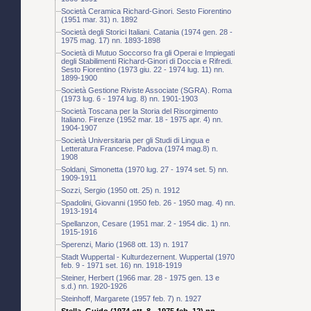
Società Ceramica Richard-Ginori. Sesto Fiorentino
(1951 mar. 31) n. 1892
Società degli Storici Italiani. Catania (1974 gen. 28 -
1975 mag. 17) nn. 1893-1898
Società di Mutuo Soccorso fra gli Operai e Impiegati
degli Stabilimenti Richard-Ginori di Doccia e Rifredi.
Sesto Fiorentino (1973 giu. 22 - 1974 lug. 11) nn.
1899-1900
Società Gestione Riviste Associate (SGRA). Roma
(1973 lug. 6 - 1974 lug. 8) nn. 1901-1903
Società Toscana per la Storia del Risorgimento
Italiano. Firenze (1952 mar. 18 - 1975 apr. 4) nn.
1904-1907
Società Universitaria per gli Studi di Lingua e
Letteratura Francese. Padova (1974 mag.8) n.
1908
Soldani, Simonetta (1970 lug. 27 - 1974 set. 5) nn.
1909-1911
Sozzi, Sergio (1950 ott. 25) n. 1912
Spadolini, Giovanni (1950 feb. 26 - 1950 mag. 4) nn.
1913-1914
Spellanzon, Cesare (1951 mar. 2 - 1954 dic. 1) nn.
1915-1916
Sperenzi, Mario (1968 ott. 13) n. 1917
Stadt Wuppertal - Kulturdezernent. Wuppertal (1970
feb. 9 - 1971 set. 16) nn. 1918-1919
Steiner, Herbert (1966 mar. 28 - 1975 gen. 13 e
s.d.) nn. 1920-1926
Steinhoff, Margarete (1957 feb. 7) n. 1927
Stella, Guido (1974 ott. 8 - 1975 feb. 12) nn.