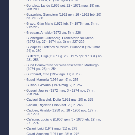
Bortolotti, Lando (1968 set. 22 - 1971 mag. 19) nn.
208-209
Bozzolato, Giampiero (1962 gen. 16 - 1962 feb. 20)
nn. 210-211
Bravo, Gian Mario (1972 feb. 7 - 1975 mag. 6) nn.
212-225
Bressan, Arnaldo (1973 giu. 5) n. 226
Büchergilde Gutenberg. Francoforte sul Meno
(1972 lug. 27 - 1974 apr. 3) nn. 227-229
Budapesti Történeti Muzeum. Budapest (1973 mar.
24) n. 230
Bulferetti, Luigi (1967 lug. 26 - 1975 apr. 9 e s.d.) nn.
231-253
Bund Demokratischer Wissenschaftler. Marburgo
(1974 giu. 26) n. 254
Burchardt, Otto (1957 ago. 17) n. 255
Busci, Marcella (1964 apr. 9) n. 256
Busino, Giovanni (1974 mag. 2) n. 257
Busoni, Jaurès (1972 mag. 3 - 1974 nov. 7) nn.
258-264
Caciagli Scardigli, Duilia (1951 mar. 20) n. 265
Caciolli, Rigoletto (1955 set. 29) n. 266
Caddeo, Rinaldo (1950 ott. 18 - 1950 nov. 17) nn.
267-270
Cafagna, Luciano ([1956] gen. 3 - 1973 feb. 19) nn.
271-274
Caiani, Luigi (1949 mag. 31) n. 275
Cajati, Agostino (1971 ott. 28) n. 276