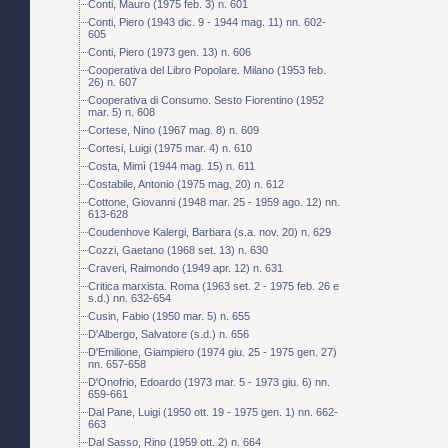
Conti, Mauro (1975 feb. 3) n. 601
Conti, Piero (1943 dic. 9 - 1944 mag. 11) nn. 602-
605
Conti, Piero (1973 gen. 13) n. 606
Cooperativa del Libro Popolare. Milano (1953 feb.
26) n. 607
Cooperativa di Consumo. Sesto Fiorentino (1952
mar. 5) n. 608
Cortese, Nino (1967 mag. 8) n. 609
Cortesi, Luigi (1975 mar. 4) n. 610
Costa, Mimì (1944 mag. 15) n. 611
Costabile, Antonio (1975 mag. 20) n. 612
Cottone, Giovanni (1948 mar. 25 - 1959 ago. 12) nn.
613-628
Coudenhove Kalergi, Barbara (s.a. nov. 20) n. 629
Cozzi, Gaetano (1968 set. 13) n. 630
Craveri, Raimondo (1949 apr. 12) n. 631
Critica marxista. Roma (1963 set. 2 - 1975 feb. 26 e
s.d.) nn. 632-654
Cusin, Fabio (1950 mar. 5) n. 655
D'Albergo, Salvatore (s.d.) n. 656
D'Emilione, Giampiero (1974 giu. 25 - 1975 gen. 27)
nn. 657-658
D'Onofrio, Edoardo (1973 mar. 5 - 1973 giu. 6) nn.
659-661
Dal Pane, Luigi (1950 ott. 19 - 1975 gen. 1) nn. 662-
663
Dal Sasso, Rino (1959 ott. 2) n. 664