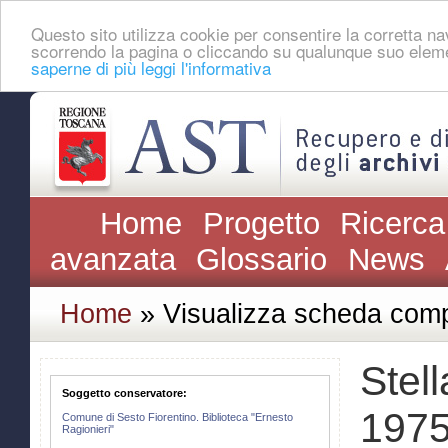
Questo sito utilizza cookie per consentire la corretta 
scorrendo la pagina o cliccando su qualunque suo eleme
saperne di più leggi l'informativa
Home
Progetto
Ricerca
avanzata
Glossario
News
Home
» Visualizza scheda comp
Stell
Soggetto conservatore:
1975
Comune di Sesto Fiorentino. Biblioteca "Ernesto
Ragionieri"