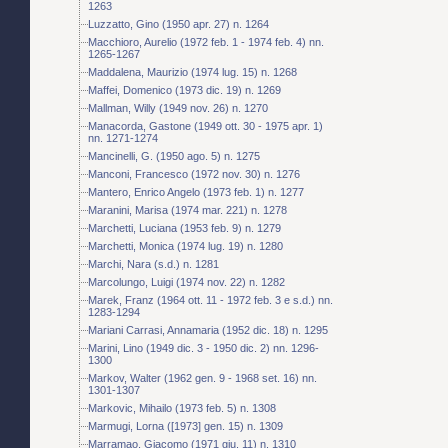
1263
Luzzatto, Gino (1950 apr. 27) n. 1264
Macchioro, Aurelio (1972 feb. 1 - 1974 feb. 4) nn.
1265-1267
Maddalena, Maurizio (1974 lug. 15) n. 1268
Maffei, Domenico (1973 dic. 19) n. 1269
Mallman, Willy (1949 nov. 26) n. 1270
Manacorda, Gastone (1949 ott. 30 - 1975 apr. 1)
nn. 1271-1274
Mancinelli, G. (1950 ago. 5) n. 1275
Manconi, Francesco (1972 nov. 30) n. 1276
Mantero, Enrico Angelo (1973 feb. 1) n. 1277
Maranini, Marisa (1974 mar. 221) n. 1278
Marchetti, Luciana (1953 feb. 9) n. 1279
Marchetti, Monica (1974 lug. 19) n. 1280
Marchi, Nara (s.d.) n. 1281
Marcolungo, Luigi (1974 nov. 22) n. 1282
Marek, Franz (1964 ott. 11 - 1972 feb. 3 e s.d.) nn.
1283-1294
Mariani Carrasi, Annamaria (1952 dic. 18) n. 1295
Marini, Lino (1949 dic. 3 - 1950 dic. 2) nn. 1296-
1300
Markov, Walter (1962 gen. 9 - 1968 set. 16) nn.
1301-1307
Markovic, Mihailo (1973 feb. 5) n. 1308
Marmugi, Lorna ([1973] gen. 15) n. 1309
Marramao, Giacomo (1971 giu. 11) n. 1310