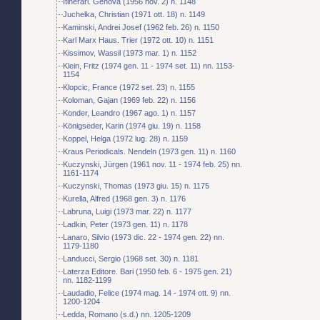
Itinerari. Genova (1956 nov. 2) n. 1148
Juchelka, Christian (1971 ott. 18) n. 1149
Kaminski, Andrei Josef (1962 feb. 26) n. 1150
Karl Marx Haus. Trier (1972 ott. 10) n. 1151
Kissimov, Wassil (1973 mar. 1) n. 1152
Klein, Fritz (1974 gen. 11 - 1974 set. 11) nn. 1153-
1154
Klopcic, France (1972 set. 23) n. 1155
Koloman, Gajan (1969 feb. 22) n. 1156
Konder, Leandro (1967 ago. 1) n. 1157
Königseder, Karin (1974 giu. 19) n. 1158
Koppel, Helga (1972 lug. 28) n. 1159
Kraus Periodicals. Nendeln (1973 gen. 11) n. 1160
Kuczynski, Jürgen (1961 nov. 11 - 1974 feb. 25) nn.
1161-1174
Kuczynski, Thomas (1973 giu. 15) n. 1175
Kurella, Alfred (1968 gen. 3) n. 1176
Labruna, Luigi (1973 mar. 22) n. 1177
Ladkin, Peter (1973 gen. 11) n. 1178
Lanaro, Silvio (1973 dic. 22 - 1974 gen. 22) nn.
1179-1180
Landucci, Sergio (1968 set. 30) n. 1181
Laterza Editore. Bari (1950 feb. 6 - 1975 gen. 21)
nn. 1182-1199
Laudadio, Felice (1974 mag. 14 - 1974 ott. 9) nn.
1200-1204
Ledda, Romano (s.d.) nn. 1205-1209