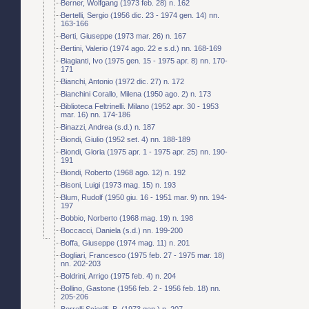
Berner, Wolfgang (1973 feb. 28) n. 162
Bertelli, Sergio (1956 dic. 23 - 1974 gen. 14) nn.
163-166
Berti, Giuseppe (1973 mar. 26) n. 167
Bertini, Valerio (1974 ago. 22 e s.d.) nn. 168-169
Biagianti, Ivo (1975 gen. 15 - 1975 apr. 8) nn. 170-
171
Bianchi, Antonio (1972 dic. 27) n. 172
Bianchini Corallo, Milena (1950 ago. 2) n. 173
Biblioteca Feltrinelli. Milano (1952 apr. 30 - 1953
mar. 16) nn. 174-186
Binazzi, Andrea (s.d.) n. 187
Biondi, Giulio (1952 set. 4) nn. 188-189
Biondi, Gloria (1975 apr. 1 - 1975 apr. 25) nn. 190-
191
Biondi, Roberto (1968 ago. 12) n. 192
Bisoni, Luigi (1973 mag. 15) n. 193
Blum, Rudolf (1950 giu. 16 - 1951 mar. 9) nn. 194-
197
Bobbio, Norberto (1968 mag. 19) n. 198
Boccacci, Daniela (s.d.) nn. 199-200
Boffa, Giuseppe (1974 mag. 11) n. 201
Bogliari, Francesco (1975 feb. 27 - 1975 mar. 18)
nn. 202-203
Boldrini, Arrigo (1975 feb. 4) n. 204
Bollino, Gastone (1956 feb. 2 - 1956 feb. 18) nn.
205-206
Borrelli Sciorilli, B. (1973 gen.) n. 207