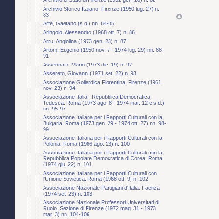
Archivio Storico Italiano. Firenze (1950 lug. 27) n.
83
Arfè, Gaetano (s.d.) nn. 84-85
Aringolo, Alessandro (1968 ott. 7) n. 86
Arru, Angiolina (1973 gen. 23) n. 87
Artom, Eugenio (1950 nov. 7 - 1974 lug. 29) nn. 88-
91
Assennato, Mario (1973 dic. 19) n. 92
Assereto, Giovanni (1971 set. 22) n. 93
Associazione Goliardica Fiorentina. Firenze (1961
nov. 23) n. 94
Associazione Italia - Repubblica Democratica
Tedesca. Roma (1973 ago. 8 - 1974 mar. 12 e s.d.)
nn. 95-97
Associazione Italiana per i Rapporti Culturali con la
Bulgaria. Roma (1973 gen. 29 - 1974 ott. 27) nn. 98-
99
Associazione Italiana per i Rapporti Culturali con la
Polonia. Roma (1966 ago. 23) n. 100
Associazione Italiana per i Rapporti Culturali con la
Repubblica Popolare Democratica di Corea. Roma
(1974 giu. 22) n. 101
Associazione Italiana per i Rapporti Culturali con
l'Unione Sovietica. Roma (1968 ott. 9) n. 102
Associazione Nazionale Partigiani d'Italia. Faenza
(1974 set. 23) n. 103
Associazione Nazionale Professori Universitari di
Ruolo. Sezione di Firenze (1972 mag. 31 - 1973
mar. 3) nn. 104-106