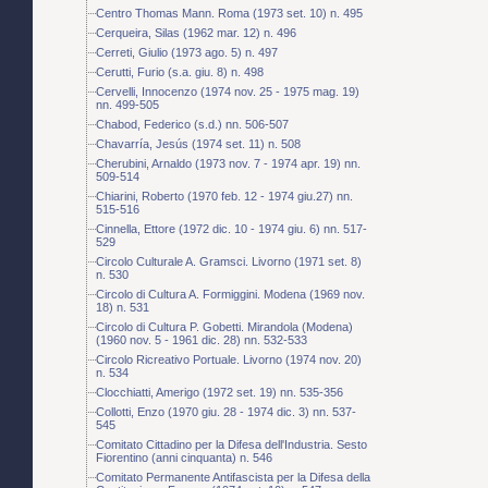
Centro Thomas Mann. Roma (1973 set. 10) n. 495
Cerqueira, Silas (1962 mar. 12) n. 496
Cerreti, Giulio (1973 ago. 5) n. 497
Cerutti, Furio (s.a. giu. 8) n. 498
Cervelli, Innocenzo (1974 nov. 25 - 1975 mag. 19)
nn. 499-505
Chabod, Federico (s.d.) nn. 506-507
Chavarría, Jesús (1974 set. 11) n. 508
Cherubini, Arnaldo (1973 nov. 7 - 1974 apr. 19) nn.
509-514
Chiarini, Roberto (1970 feb. 12 - 1974 giu.27) nn.
515-516
Cinnella, Ettore (1972 dic. 10 - 1974 giu. 6) nn. 517-
529
Circolo Culturale A. Gramsci. Livorno (1971 set. 8)
n. 530
Circolo di Cultura A. Formiggini. Modena (1969 nov.
18) n. 531
Circolo di Cultura P. Gobetti. Mirandola (Modena)
(1960 nov. 5 - 1961 dic. 28) nn. 532-533
Circolo Ricreativo Portuale. Livorno (1974 nov. 20)
n. 534
Clocchiatti, Amerigo (1972 set. 19) nn. 535-356
Collotti, Enzo (1970 giu. 28 - 1974 dic. 3) nn. 537-
545
Comitato Cittadino per la Difesa dell'Industria. Sesto
Fiorentino (anni cinquanta) n. 546
Comitato Permanente Antifascista per la Difesa della