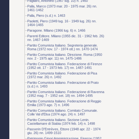
Pagliaro, Antonino (1967 lug. 10) n. 1460
Palla, Marco (1973 mar. 20 - 1975 mar. 26) nn.
1461-1462
Palla, Piero (s.d.) n. 1463
Paoletti, Piero (1949 lug. 16 - 1949 lug. 26) nn.
1464-1465
Paragone. Milano (1966 lug. 6) n. 1466
Parenti Editore. Milano (1955 dic. 31 - 1962 feb. 26)
nn. 1467-1469
Partito Comunista Italiano. Segreteria generale.
Roma (1972 nov. 17 - 1974 ott.) nn. 1470-1474
Partito Comunista Italiano. Direzione. Roma (1950
nov. 2 - 1975 apr. 11) nn. 1475-1486
Partito Comunista Italiano. Federazione di Firenze
(1952 ott. 17 - 1973 feb. 17) nn. 1487-1491
Partito Comunista Italiano. Federazione di Pisa
(1972 mar. 26) n. 1492
Partito Comunista Italiano. Federazione di Prato
(s.d.) n. 1493
Partito Comunista Italiano. Federazione di Ravenna
(1952 mag. 7 - 1952 set. 18) nn. 1494-1495
Partito Comunista Italiano. Federazione di Reggio
Emilia (1973 ago. 7) n. 1496
Partito Comunista Italiano. Comitato Comunale.
Colle Val d'Elsa (1974 ago. 24) n. 1497
Partito Comunista Italiano. Sezione Lenin.
Castellamare di Stabia (1974 feb. 14) n. 1498
Passerin D'Entrèves, Ettore (1948 apr. 22 - 1974
giu. 26) nn. 1499-1510
Patrimonio Ginori Amministrazione. Firenze (1952