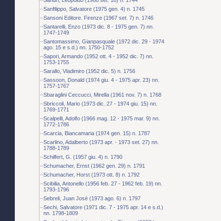
Sanfilippo, Salvatore (1975 gen. 4) n. 1745
Sansoni Editore. Firenze (1967 set. 7) n. 1746
Santarelli, Enzo (1973 dic. 8 - 1975 gen. 7) nn.
1747-1749
Santomassimo, Gianpasquale (1972 dic. 29 - 1974
ago. 15 e s.d.) nn. 1750-1752
Sapori, Armando (1952 ott. 4 - 1952 dic. 7) nn.
1753-1755
Sarallo, Vladimiro (1952 dic. 5) n. 1756
Sassoon, Donald (1974 giu. 4 - 1975 apr. 23) nn.
1757-1767
Sbaraglini Ceccucci, Mirella (1961 nov. 7) n. 1768
Sbriccoli, Mario (1973 dic. 27 - 1974 giu. 15) nn.
1769-1771
Scalpelli, Adolfo (1966 mag. 12 - 1975 mar. 9) nn.
1772-1786
Scarcia, Biancamaria (1974 gen. 15) n. 1787
Scarlino, Adalberto (1973 apr. - 1973 set. 27) nn.
1788-1789
Schilfert, G. (1957 giu. 4) n. 1790
Schumacher, Ernst (1962 gen. 29) n. 1791
Schumacher, Horst (1973 ott. 8) n. 1792
Scibilia, Antonello (1956 feb. 27 - 1962 feb. 19) nn.
1793-1796
Sebreli, Juan José (1973 ago. 6) n. 1797
Sechi, Salvatore (1971 dic. 7 - 1975 apr. 14 e s.d.)
nn. 1798-1809