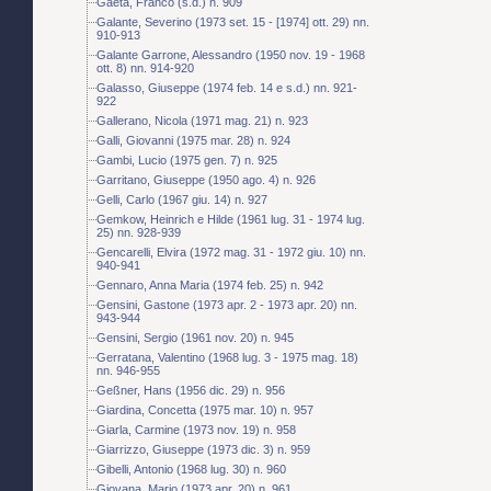
Gaeta, Franco (s.d.) n. 909
Galante, Severino (1973 set. 15 - [1974] ott. 29) nn.
910-913
Galante Garrone, Alessandro (1950 nov. 19 - 1968
ott. 8) nn. 914-920
Galasso, Giuseppe (1974 feb. 14 e s.d.) nn. 921-
922
Gallerano, Nicola (1971 mag. 21) n. 923
Galli, Giovanni (1975 mar. 28) n. 924
Gambi, Lucio (1975 gen. 7) n. 925
Garritano, Giuseppe (1950 ago. 4) n. 926
Gelli, Carlo (1967 giu. 14) n. 927
Gemkow, Heinrich e Hilde (1961 lug. 31 - 1974 lug.
25) nn. 928-939
Gencarelli, Elvira (1972 mag. 31 - 1972 giu. 10) nn.
940-941
Gennaro, Anna Maria (1974 feb. 25) n. 942
Gensini, Gastone (1973 apr. 2 - 1973 apr. 20) nn.
943-944
Gensini, Sergio (1961 nov. 20) n. 945
Gerratana, Valentino (1968 lug. 3 - 1975 mag. 18)
nn. 946-955
Geßner, Hans (1956 dic. 29) n. 956
Giardina, Concetta (1975 mar. 10) n. 957
Giarla, Carmine (1973 nov. 19) n. 958
Giarrizzo, Giuseppe (1973 dic. 3) n. 959
Gibelli, Antonio (1968 lug. 30) n. 960
Giovana, Mario (1973 apr. 20) n. 961