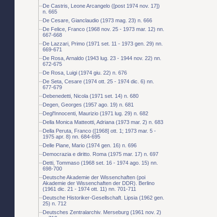
De Castris, Leone Arcangelo ([post 1974 nov. 17])
n. 665
De Cesare, Gianclaudio (1973 mag. 23) n. 666
De Felice, Franco (1968 nov. 25 - 1973 mar. 12) nn.
667-668
De Lazzari, Primo (1971 set. 11 - 1973 gen. 29) nn.
669-671
De Rosa, Arnaldo (1943 lug. 23 - 1944 nov. 22) nn.
672-675
De Rosa, Luigi (1974 giu. 22) n. 676
De Seta, Cesare (1974 ott. 25 - 1974 dic. 6) nn.
677-679
Debenedetti, Nicola (1971 set. 14) n. 680
Degen, Georges (1957 ago. 19) n. 681
Degl'Innocenti, Maurizio (1971 lug. 29) n. 682
Della Monica Matteotti, Adriana (1973 mar. 2) n. 683
Della Peruta, Franco ([1968] ott. 1; 1973 mar. 5 -
1975 apr. 8) nn. 684-695
Delle Piane, Mario (1974 gen. 16) n. 696
Democrazia e diritto. Roma (1975 mar. 17) n. 697
Detti, Tommaso (1968 set. 16 - 1974 ago. 15) nn.
698-700
Deutsche Akademie der Wissenchaften (poi
Akademie der Wissenchaften der DDR). Berlino
(1961 dic. 21 - 1974 ott. 11) nn. 701-711
Deutsche Historiker-Gesellschaft. Lipsia (1962 gen.
25) n. 712
Deutsches Zentralarchiv. Merseburg (1961 nov. 2)