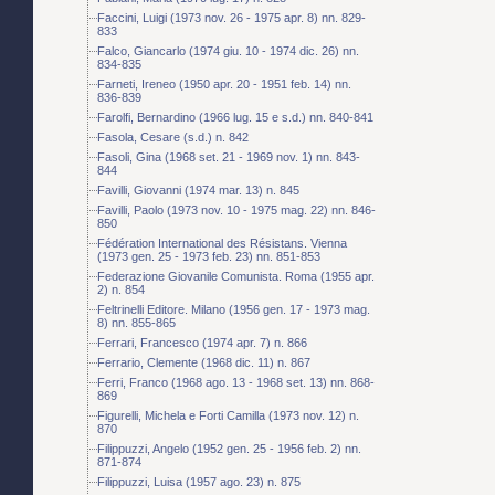
Faccini, Luigi (1973 nov. 26 - 1975 apr. 8) nn. 829-
833
Falco, Giancarlo (1974 giu. 10 - 1974 dic. 26) nn.
834-835
Farneti, Ireneo (1950 apr. 20 - 1951 feb. 14) nn.
836-839
Farolfi, Bernardino (1966 lug. 15 e s.d.) nn. 840-841
Fasola, Cesare (s.d.) n. 842
Fasoli, Gina (1968 set. 21 - 1969 nov. 1) nn. 843-
844
Favilli, Giovanni (1974 mar. 13) n. 845
Favilli, Paolo (1973 nov. 10 - 1975 mag. 22) nn. 846-
850
Fédération International des Résistans. Vienna
(1973 gen. 25 - 1973 feb. 23) nn. 851-853
Federazione Giovanile Comunista. Roma (1955 apr.
2) n. 854
Feltrinelli Editore. Milano (1956 gen. 17 - 1973 mag.
8) nn. 855-865
Ferrari, Francesco (1974 apr. 7) n. 866
Ferrario, Clemente (1968 dic. 11) n. 867
Ferri, Franco (1968 ago. 13 - 1968 set. 13) nn. 868-
869
Figurelli, Michela e Forti Camilla (1973 nov. 12) n.
870
Filippuzzi, Angelo (1952 gen. 25 - 1956 feb. 2) nn.
871-874
Filippuzzi, Luisa (1957 ago. 23) n. 875