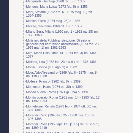
Mengarelli, Gianluigi (1968 dic. 5) n. 1352
Mengoni, Maria Luisa (1973 feb. 8) n. 1353
Merli, Stefano (1962 set. 6 - 1975 mag. 10) nn.
1354-1355
Merlino, Piero (1974 mag. 23) n. 1356
Miccoli, Giovanni (1968 ott. 19) n. 1357
Milano Sera. Milano (1950 set. 1 - 1952 ott. 25) nn.
1358-1360
Ministero della Pubblica Istruzione. Direzione
generale per l'istruzione universitaria (1973 feb. 23 -
1975 mar. 1) nn. 1361-1363
Mirri, Mario (1950 mar. 14 - 1974 feb. 3) nn. 1364-
1377
Misiano, Lina (1972 feb. 23 e s.d.) nn. 1378-1381
Modini, Tiberio (s.a. ago. 9) n. 1382
Mola, Aldo Alessandro (1969 feb. 8 - 1975 mag. 9)
nn. 1383-1388
Molfese, Franco (1962 feb. 8) n. 1389
Mommsen, Hans (1974 ott. 30) n. 1390
Mondo nuovo. Roma (1971 giu. 24) n. 1391
Mondo operaio. Roma (1951 mar. 14 - 1953 feb. 12)
nn. 1392-1393
Monteleone, Renato (1973 feb. - 1974 ott. 30) nn.
1394-1396
Morandi, Carlo (1946 lug. 25 - 1950 mar. 16) nn.
1397-1398
Morandi, Rosa (1950 apr. 13 - [1955] dic. 10 e s.d.)
nn. 1399-1419
Mori, Giorgio (1955 set. 22 - 1974 dic. 12) nn. 1420-