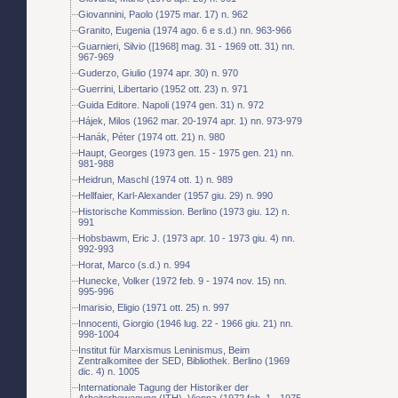
Giovannini, Paolo (1975 mar. 17) n. 962
Granito, Eugenia (1974 ago. 6 e s.d.) nn. 963-966
Guarnieri, Silvio ([1968] mag. 31 - 1969 ott. 31) nn.
967-969
Guderzo, Giulio (1974 apr. 30) n. 970
Guerrini, Libertario (1952 ott. 23) n. 971
Guida Editore. Napoli (1974 gen. 31) n. 972
Hájek, Milos (1962 mar. 20-1974 apr. 1) nn. 973-979
Hanák, Péter (1974 ott. 21) n. 980
Haupt, Georges (1973 gen. 15 - 1975 gen. 21) nn.
981-988
Heidrun, Maschl (1974 ott. 1) n. 989
Hellfaier, Karl-Alexander (1957 giu. 29) n. 990
Historische Kommission. Berlino (1973 giu. 12) n.
991
Hobsbawm, Eric J. (1973 apr. 10 - 1973 giu. 4) nn.
992-993
Horat, Marco (s.d.) n. 994
Hunecke, Volker (1972 feb. 9 - 1974 nov. 15) nn.
995-996
Imarisio, Eligio (1971 ott. 25) n. 997
Innocenti, Giorgio (1946 lug. 22 - 1966 giu. 21) nn.
998-1004
Institut für Marxismus Leninismus, Beim
Zentralkomitee der SED, Bibliothek. Berlino (1969
dic. 4) n. 1005
Internationale Tagung der Historiker der
Arbeiterbewegung (ITH). Vienna (1972 feb. 1 - 1975