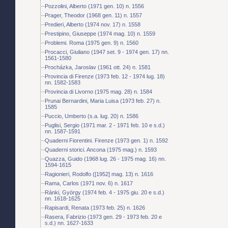
Pozzolini, Alberto (1971 gen. 10) n. 1556
Prager, Theodor (1968 gen. 11) n. 1557
Predieri, Alberto (1974 nov. 17) n. 1558
Prestipino, Giuseppe (1974 mag. 10) n. 1559
Problemi. Roma (1975 gen. 9) n. 1560
Procacci, Giuliano (1947 set. 9 - 1974 gen. 17) nn.
1561-1580
Procházka, Jaroslav (1961 ott. 24) n. 1581
Provincia di Firenze (1973 feb. 12 - 1974 lug. 18)
nn. 1582-1583
Provincia di Livorno (1975 mag. 28) n. 1584
Prunai Bernardini, Maria Luisa (1973 feb. 27) n.
1585
Puccio, Umberto (s.a. lug. 20) n. 1586
Puglisi, Sergio (1971 mar. 2 - 1971 feb. 10 e s.d.)
nn. 1587-1591
Quaderni Fiorentini. Firenze (1973 gen. 1) n. 1592
Quaderni storici. Ancona (1975 mag.) n. 1593
Quazza, Guido (1968 lug. 26 - 1975 mag. 16) nn.
1594-1615
Ragionieri, Rodolfo ([1952] mag. 13) n. 1616
Rama, Carlos (1971 nov. 6) n. 1617
Ránki, György (1974 feb. 4 - 1975 giu. 20 e s.d.)
nn. 1618-1625
Rapisardi, Renata (1973 feb. 25) n. 1626
Rasera, Fabrizio (1973 gen. 29 - 1973 feb. 20 e
s.d.) nn. 1627-1633