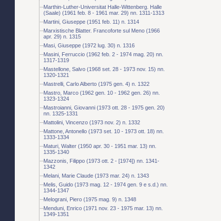
Marthin-Luther-Universitat Halle-Wittenberg. Halle
(Saale) (1961 feb. 8 - 1961 mar. 29) nn. 1311-1313
Martini, Giuseppe (1951 feb. 11) n. 1314
Marxistische Blatter. Francoforte sul Meno (1966
apr. 29) n. 1315
Masi, Giuseppe (1972 lug. 30) n. 1316
Masini, Ferruccio (1962 feb. 2 - 1974 mag. 20) nn.
1317-1319
Mastellone, Salvo (1968 set. 28 - 1973 nov. 15) nn.
1320-1321
Mastrelli, Carlo Alberto (1975 gen. 4) n. 1322
Mastro, Marco (1962 gen. 10 - 1962 gen. 26) nn.
1323-1324
Mastroianni, Giovanni (1973 ott. 28 - 1975 gen. 20)
nn. 1325-1331
Mattolini, Vincenzo (1973 nov. 2) n. 1332
Mattone, Antonello (1973 set. 10 - 1973 ott. 18) nn.
1333-1334
Maturi, Walter (1950 apr. 30 - 1951 mar. 13) nn.
1335-1340
Mazzonis, Filippo (1973 ott. 2 - [1974]) nn. 1341-
1342
Melani, Marie Claude (1973 mar. 24) n. 1343
Melis, Guido (1973 mag. 12 - 1974 gen. 9 e s.d.) nn.
1344-1347
Melograni, Piero (1975 mag. 9) n. 1348
Menduni, Enrico (1971 nov. 23 - 1975 mar. 13) nn.
1349-1351