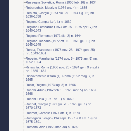
Rassegna Sovietica. Roma (1953 feb. 16) n. 1634
Reberschak, Maurizio (1974 giu. 4) n. 1635
Rebuffa, Giorgio (1973 dic. 29 - 1974 lug. 16) nn.
1636-1638
Regione Campania (s.l.) n. 1639
Regione Lombardia (1974 ott. 25 - 1975 apr.17) nn.
1640-1643
Regione Piemonte (1971 dic. 2) n. 1644
Regione Toscana (1972 ott. 10 - 1975 giu. 10) nn.
1645-1648
Renda, Francesco (1973 nov. 23 - 1974 gen. 25)
nn. 1649-1651
Repetto, Margherita (1974 ago. 5 - 1975 apr. 5) nn.
1652-1654
Rinascita. Roma (1950 nov. 23 - 1974 gen. 9 e s.d.)
nn. 1655-1664
Rinnovamento d'Italia (Il). Roma (1952 mag. 7) n.
1665
Robin, Regine (1973 lug. 8) n. 1666
Rocchi, Adua (1962 feb. 5 - 1975 mar. 5) nn. 1667-
1668
Rocchi, Licia (1971 ott. 1) n. 1669
Rochat, Giorgio (1971 giu. 20 - 1975 giu. 1) nn.
1670-1673
Roemer, Cornelia (1974 ott. 1) n. 1674
Romagnoli, Sergio (1948 apr. 15 - 1968 set. 19) nn.
1675-1691
Romano, Aldo (1956 mar. 30) n. 1692