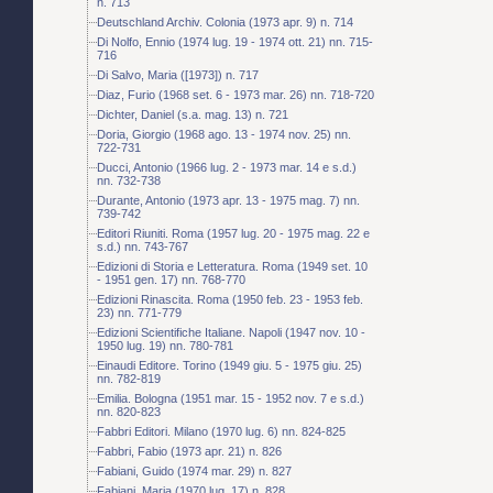
n. 713
Deutschland Archiv. Colonia (1973 apr. 9) n. 714
Di Nolfo, Ennio (1974 lug. 19 - 1974 ott. 21) nn. 715-
716
Di Salvo, Maria ([1973]) n. 717
Diaz, Furio (1968 set. 6 - 1973 mar. 26) nn. 718-720
Dichter, Daniel (s.a. mag. 13) n. 721
Doria, Giorgio (1968 ago. 13 - 1974 nov. 25) nn.
722-731
Ducci, Antonio (1966 lug. 2 - 1973 mar. 14 e s.d.)
nn. 732-738
Durante, Antonio (1973 apr. 13 - 1975 mag. 7) nn.
739-742
Editori Riuniti. Roma (1957 lug. 20 - 1975 mag. 22 e
s.d.) nn. 743-767
Edizioni di Storia e Letteratura. Roma (1949 set. 10
- 1951 gen. 17) nn. 768-770
Edizioni Rinascita. Roma (1950 feb. 23 - 1953 feb.
23) nn. 771-779
Edizioni Scientifiche Italiane. Napoli (1947 nov. 10 -
1950 lug. 19) nn. 780-781
Einaudi Editore. Torino (1949 giu. 5 - 1975 giu. 25)
nn. 782-819
Emilia. Bologna (1951 mar. 15 - 1952 nov. 7 e s.d.)
nn. 820-823
Fabbri Editori. Milano (1970 lug. 6) nn. 824-825
Fabbri, Fabio (1973 apr. 21) n. 826
Fabiani, Guido (1974 mar. 29) n. 827
Fabiani, Maria (1970 lug. 17) n. 828