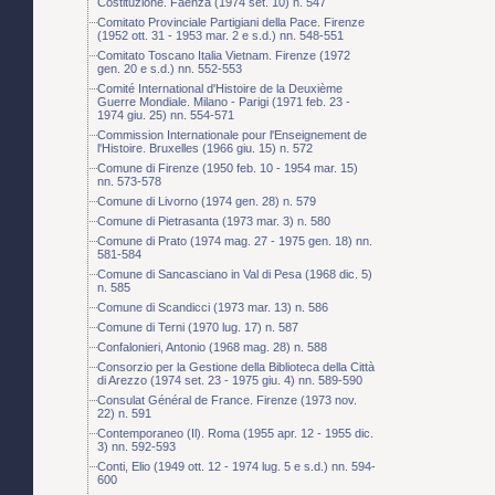
Costituzione. Faenza (1974 set. 10) n. 547
Comitato Provinciale Partigiani della Pace. Firenze
(1952 ott. 31 - 1953 mar. 2 e s.d.) nn. 548-551
Comitato Toscano Italia Vietnam. Firenze (1972
gen. 20 e s.d.) nn. 552-553
Comité International d'Histoire de la Deuxième
Guerre Mondiale. Milano - Parigi (1971 feb. 23 -
1974 giu. 25) nn. 554-571
Commission Internationale pour l'Enseignement de
l'Histoire. Bruxelles (1966 giu. 15) n. 572
Comune di Firenze (1950 feb. 10 - 1954 mar. 15)
nn. 573-578
Comune di Livorno (1974 gen. 28) n. 579
Comune di Pietrasanta (1973 mar. 3) n. 580
Comune di Prato (1974 mag. 27 - 1975 gen. 18) nn.
581-584
Comune di Sancasciano in Val di Pesa (1968 dic. 5)
n. 585
Comune di Scandicci (1973 mar. 13) n. 586
Comune di Terni (1970 lug. 17) n. 587
Confalonieri, Antonio (1968 mag. 28) n. 588
Consorzio per la Gestione della Biblioteca della Città
di Arezzo (1974 set. 23 - 1975 giu. 4) nn. 589-590
Consulat Général de France. Firenze (1973 nov.
22) n. 591
Contemporaneo (Il). Roma (1955 apr. 12 - 1955 dic.
3) nn. 592-593
Conti, Elio (1949 ott. 12 - 1974 lug. 5 e s.d.) nn. 594-
600