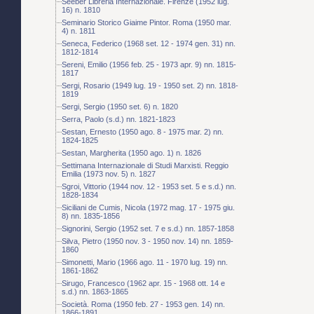
Seeber Libreria Internazionale. Firenze (1952 lug.
16) n. 1810
Seminario Storico Giaime Pintor. Roma (1950 mar.
4) n. 1811
Seneca, Federico (1968 set. 12 - 1974 gen. 31) nn.
1812-1814
Sereni, Emilio (1956 feb. 25 - 1973 apr. 9) nn. 1815-
1817
Sergi, Rosario (1949 lug. 19 - 1950 set. 2) nn. 1818-
1819
Sergi, Sergio (1950 set. 6) n. 1820
Serra, Paolo (s.d.) nn. 1821-1823
Sestan, Ernesto (1950 ago. 8 - 1975 mar. 2) nn.
1824-1825
Sestan, Margherita (1950 ago. 1) n. 1826
Settimana Internazionale di Studi Marxisti. Reggio
Emilia (1973 nov. 5) n. 1827
Sgroi, Vittorio (1944 nov. 12 - 1953 set. 5 e s.d.) nn.
1828-1834
Siciliani de Cumis, Nicola (1972 mag. 17 - 1975 giu.
8) nn. 1835-1856
Signorini, Sergio (1952 set. 7 e s.d.) nn. 1857-1858
Silva, Pietro (1950 nov. 3 - 1950 nov. 14) nn. 1859-
1860
Simonetti, Mario (1966 ago. 11 - 1970 lug. 19) nn.
1861-1862
Sirugo, Francesco (1962 apr. 15 - 1968 ott. 14 e
s.d.) nn. 1863-1865
Società. Roma (1950 feb. 27 - 1953 gen. 14) nn.
1866-1891