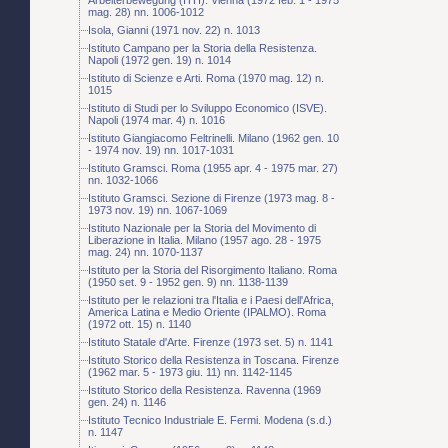
mag. 28) nn. 1006-1012
Isola, Gianni (1971 nov. 22) n. 1013
Istituto Campano per la Storia della Resistenza.
Napoli (1972 gen. 19) n. 1014
Istituto di Scienze e Arti. Roma (1970 mag. 12) n.
1015
Istituto di Studi per lo Sviluppo Economico (ISVE).
Napoli (1974 mar. 4) n. 1016
Istituto Giangiacomo Feltrinelli. Milano (1962 gen. 10
- 1974 nov. 19) nn. 1017-1031
Istituto Gramsci. Roma (1955 apr. 4 - 1975 mar. 27)
nn. 1032-1066
Istituto Gramsci. Sezione di Firenze (1973 mag. 8 -
1973 nov. 19) nn. 1067-1069
Istituto Nazionale per la Storia del Movimento di
Liberazione in Italia. Milano (1957 ago. 28 - 1975
mag. 24) nn. 1070-1137
Istituto per la Storia del Risorgimento Italiano. Roma
(1950 set. 9 - 1952 gen. 9) nn. 1138-1139
Istituto per le relazioni tra l'Italia e i Paesi dell'Africa,
America Latina e Medio Oriente (IPALMO). Roma
(1972 ott. 15) n. 1140
Istituto Statale d'Arte. Firenze (1973 set. 5) n. 1141
Istituto Storico della Resistenza in Toscana. Firenze
(1962 mar. 5 - 1973 giu. 11) nn. 1142-1145
Istituto Storico della Resistenza. Ravenna (1969
gen. 24) n. 1146
Istituto Tecnico Industriale E. Fermi. Modena (s.d.)
n. 1147