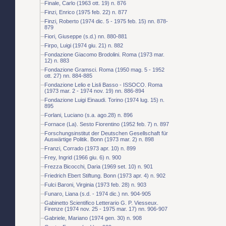
Finale, Carlo (1963 ott. 19) n. 876
Finzi, Enrico (1975 feb. 22) n. 877
Finzi, Roberto (1974 dic. 5 - 1975 feb. 15) nn. 878-
879
Fiori, Giuseppe (s.d.) nn. 880-881
Firpo, Luigi (1974 giu. 21) n. 882
Fondazione Giacomo Brodolini. Roma (1973 mar.
12) n. 883
Fondazione Gramsci. Roma (1950 mag. 5 - 1952
ott. 27) nn. 884-885
Fondazione Lelio e Lisli Basso - ISSOCO. Roma
(1973 mar. 2 - 1974 nov. 19) nn. 886-894
Fondazione Luigi Einaudi. Torino (1974 lug. 15) n.
895
Forlani, Luciano (s.a. ago.28) n. 896
Fornace (La). Sesto Fiorentino (1952 feb. 7) n. 897
Forschungsinstitut der Deutschen Gesellschaft für
Auswärtige Politik. Bonn (1973 mar. 2) n. 898
Franzi, Corrado (1973 apr. 10) n. 899
Frey, Ingrid (1966 giu. 6) n. 900
Frezza Bicocchi, Daria (1969 set. 10) n. 901
Friedrich Ebert Stiftung. Bonn (1973 apr. 4) n. 902
Fulci Baroni, Virginia (1973 feb. 28) n. 903
Funaro, Liana (s.d. - 1974 dic.) nn. 904-905
Gabinetto Scientifico Letterario G. P. Viesseux.
Firenze (1974 nov. 25 - 1975 mar. 17) nn. 906-907
Gabriele, Mariano (1974 gen. 30) n. 908