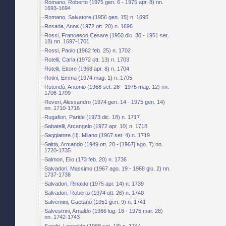
Romano, Roberto (1975 gen. 6 - 1975 apr. 8) nn.
1693-1694
Romano, Salvatore (1956 gen. 15) n. 1695
Rosada, Anna (1972 ott. 20) n. 1696
Rossi, Francesco Cesare (1950 dic. 30 - 1951 set.
18) nn. 1697-1701
Rossi, Paolo (1962 feb. 25) n. 1702
Rotelli, Carla (1972 ott. 13) n. 1703
Rotelli, Ettore (1968 apr. 8) n. 1704
Rotini, Emma (1974 mag. 1) n. 1705
Rotondò, Antonio (1968 set. 26 - 1975 mag. 12) nn.
1706-1709
Roveri, Alessandro (1974 gen. 14 - 1975 gen. 14)
nn. 1710-1716
Rugafiori, Paride (1973 dic. 18) n. 1717
Sabatelli, Arcangelo (1972 apr. 10) n. 1718
Saggiatore (Il). Milano (1967 set. 4) n. 1719
Saitta, Armando (1949 ott. 28 - [1967] ago. 7) nn.
1720-1735
Salmon, Elio (173 feb. 20) n. 1736
Salvadori, Massimo (1967 ago. 19 - 1968 giu. 2) nn.
1737-1738
Salvadori, Rinaldo (1975 apr. 14) n. 1739
Salvadori, Roberto (1974 ott. 26) n. 1740
Salvemini, Gaetano (1951 gen. 9) n. 1741
Salvestrini, Arnaldo (1966 lug. 16 - 1975 mar. 28)
nn. 1742-1743
Sandri, Leopoldo (1968 set. 18) n. 1744