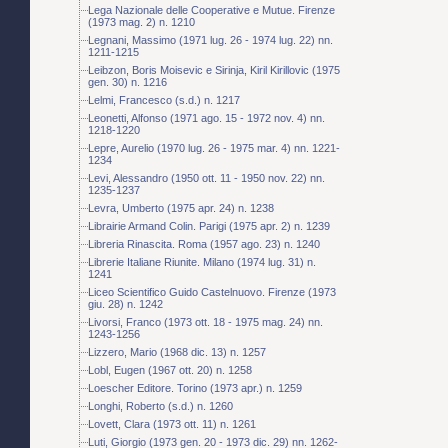
Lega Nazionale delle Cooperative e Mutue. Firenze
(1973 mag. 2) n. 1210
Legnani, Massimo (1971 lug. 26 - 1974 lug. 22) nn.
1211-1215
Leibzon, Boris Moisevic e Sirinja, Kiril Kirillovic (1975
gen. 30) n. 1216
Lelmi, Francesco (s.d.) n. 1217
Leonetti, Alfonso (1971 ago. 15 - 1972 nov. 4) nn.
1218-1220
Lepre, Aurelio (1970 lug. 26 - 1975 mar. 4) nn. 1221-
1234
Levi, Alessandro (1950 ott. 11 - 1950 nov. 22) nn.
1235-1237
Levra, Umberto (1975 apr. 24) n. 1238
Librairie Armand Colin. Parigi (1975 apr. 2) n. 1239
Libreria Rinascita. Roma (1957 ago. 23) n. 1240
Librerie Italiane Riunite. Milano (1974 lug. 31) n.
1241
Liceo Scientifico Guido Castelnuovo. Firenze (1973
giu. 28) n. 1242
Livorsi, Franco (1973 ott. 18 - 1975 mag. 24) nn.
1243-1256
Lizzero, Mario (1968 dic. 13) n. 1257
Lobl, Eugen (1967 ott. 20) n. 1258
Loescher Editore. Torino (1973 apr.) n. 1259
Longhi, Roberto (s.d.) n. 1260
Lovett, Clara (1973 ott. 11) n. 1261
Luti, Giorgio (1973 gen. 20 - 1973 dic. 29) nn. 1262-