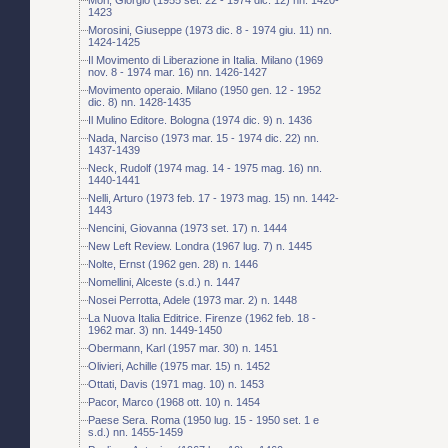
1423
Morosini, Giuseppe (1973 dic. 8 - 1974 giu. 11) nn.
1424-1425
Il Movimento di Liberazione in Italia. Milano (1969
nov. 8 - 1974 mar. 16) nn. 1426-1427
Movimento operaio. Milano (1950 gen. 12 - 1952
dic. 8) nn. 1428-1435
Il Mulino Editore. Bologna (1974 dic. 9) n. 1436
Nada, Narciso (1973 mar. 15 - 1974 dic. 22) nn.
1437-1439
Neck, Rudolf (1974 mag. 14 - 1975 mag. 16) nn.
1440-1441
Nelli, Arturo (1973 feb. 17 - 1973 mag. 15) nn. 1442-
1443
Nencini, Giovanna (1973 set. 17) n. 1444
New Left Review. Londra (1967 lug. 7) n. 1445
Nolte, Ernst (1962 gen. 28) n. 1446
Nomellini, Alceste (s.d.) n. 1447
Nosei Perrotta, Adele (1973 mar. 2) n. 1448
La Nuova Italia Editrice. Firenze (1962 feb. 18 -
1962 mar. 3) nn. 1449-1450
Obermann, Karl (1957 mar. 30) n. 1451
Olivieri, Achille (1975 mar. 15) n. 1452
Ottati, Davis (1971 mag. 10) n. 1453
Pacor, Marco (1968 ott. 10) n. 1454
Paese Sera. Roma (1950 lug. 15 - 1950 set. 1 e
s.d.) nn. 1455-1459