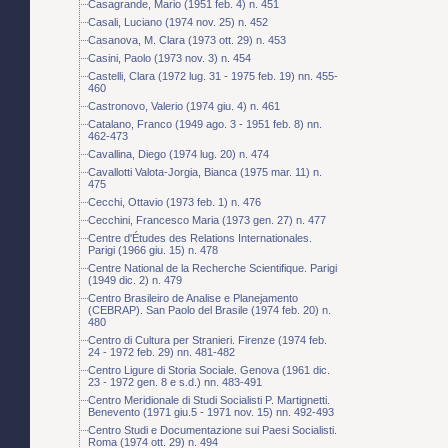
Casagrande, Mario (1951 feb. 4) n. 451
Casali, Luciano (1974 nov. 25) n. 452
Casanova, M. Clara (1973 ott. 29) n. 453
Casini, Paolo (1973 nov. 3) n. 454
Castelli, Clara (1972 lug. 31 - 1975 feb. 19) nn. 455-
460
Castronovo, Valerio (1974 giu. 4) n. 461
Catalano, Franco (1949 ago. 3 - 1951 feb. 8) nn.
462-473
Cavallina, Diego (1974 lug. 20) n. 474
Cavallotti Valota-Jorgia, Bianca (1975 mar. 11) n.
475
Cecchi, Ottavio (1973 feb. 1) n. 476
Cecchini, Francesco Maria (1973 gen. 27) n. 477
Centre d'Études des Relations Internationales.
Parigi (1966 giu. 15) n. 478
Centre National de la Recherche Scientifique. Parigi
(1949 dic. 2) n. 479
Centro Brasileiro de Analise e Planejamento
(CEBRAP). San Paolo del Brasile (1974 feb. 20) n.
480
Centro di Cultura per Stranieri. Firenze (1974 feb.
24 - 1972 feb. 29) nn. 481-482
Centro Ligure di Storia Sociale. Genova (1961 dic.
23 - 1972 gen. 8 e s.d.) nn. 483-491
Centro Meridionale di Studi Socialisti P. Martignetti.
Benevento (1971 giu.5 - 1971 nov. 15) nn. 492-493
Centro Studi e Documentazione sui Paesi Socialisti.
Roma (1974 ott. 29) n. 494