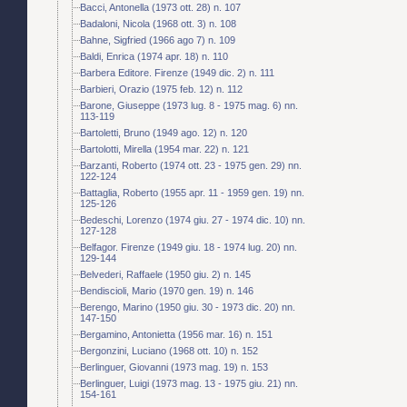
Bacci, Antonella (1973 ott. 28) n. 107
Badaloni, Nicola (1968 ott. 3) n. 108
Bahne, Sigfried (1966 ago 7) n. 109
Baldi, Enrica (1974 apr. 18) n. 110
Barbera Editore. Firenze (1949 dic. 2) n. 111
Barbieri, Orazio (1975 feb. 12) n. 112
Barone, Giuseppe (1973 lug. 8 - 1975 mag. 6) nn.
113-119
Bartoletti, Bruno (1949 ago. 12) n. 120
Bartolotti, Mirella (1954 mar. 22) n. 121
Barzanti, Roberto (1974 ott. 23 - 1975 gen. 29) nn.
122-124
Battaglia, Roberto (1955 apr. 11 - 1959 gen. 19) nn.
125-126
Bedeschi, Lorenzo (1974 giu. 27 - 1974 dic. 10) nn.
127-128
Belfagor. Firenze (1949 giu. 18 - 1974 lug. 20) nn.
129-144
Belvederi, Raffaele (1950 giu. 2) n. 145
Bendiscioli, Mario (1970 gen. 19) n. 146
Berengo, Marino (1950 giu. 30 - 1973 dic. 20) nn.
147-150
Bergamino, Antonietta (1956 mar. 16) n. 151
Bergonzini, Luciano (1968 ott. 10) n. 152
Berlinguer, Giovanni (1973 mag. 19) n. 153
Berlinguer, Luigi (1973 mag. 13 - 1975 giu. 21) nn.
154-161