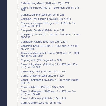
Calamandrei, Mauro (1949 nov. 23) n. 277
Calice, Nino ([1973] lug. 27 - 1975 gen. 16) nn. 278-
282
Califano, Mimma (1968 set. 26) n. 283
Camaiani, Pier Giorgio (1973 giu. 14) n. 284
Camassa, Giorgio (1975 gen. 13 - 1975 feb. 6 e
s.d.) nn. 285-288
Camparini, Aurelia (1974 dic. 6) n. 289
Campinoti, Renato (1972 dic. 28 - 1973 mar. 22) nn.
290-292
Candeloro, Giorgio (1974 lug. 19) n. 293
Cantimori, Delio (1949 lug. 9 - 1957 ago. 23 e s.d.)
nn. 294-345
Cantimori Mezzomonti, Emma (1949 ago. 11 - 1950
apr. 1) nn. 346-349
Capitini, Nicla (1957 ago. 26) n. 350
Caracciolo, Alberto (1943 lug. 23 - 1974 gen. 30 e
s.d.) nn. 351-368
Carbonara, Cleto (1971 feb. 26) n. 369
Cardia, Umberto (1966 ago. 5) n. 370
Caretti, Lanfranco (1973 gen.23 - 1974 apr. 10) nn.
371-372
Carocci, Alberto (1950 set. 28) n. 373
Carocci, Giampiero (1948 nov. 2 - 1974 nov. 3 e
s.d.) nn. 374-448
Carocci, Giovanni (1949 dic. 15) n. 449
Carpi, Giorgio (1962 feb. 25) n. 450