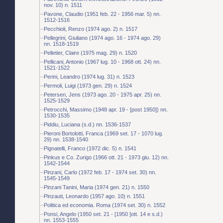
nov. 10) n. 1511
Pavone, Claudio (1951 feb. 22 - 1956 mar. 5) nn.
1512-1516
Pecchioli, Renzo (1974 ago. 2) n. 1517
Pellegrini, Giuliano (1974 ago. 16 - 1974 ago. 29)
nn. 1518-1519
Pelletier, Claire (1975 mag. 29) n. 1520
Pellicani, Antonio (1967 lug. 10 - 1968 ott. 24) nn.
1521-1522
Perini, Leandro (1974 lug. 31) n. 1523
Permoli, Luigi (1973 gen. 29) n. 1524
Petersen, Jens (1973 ago. 20 - 1975 apr. 25) nn.
1525-1529
Petrocchi, Massimo (1948 apr. 19 - [post 1950]) nn.
1530-1535
Piddiu, Luciana (s.d.) nn. 1536-1537
Pieroni Bortolotti, Franca (1969 set. 17 - 1070 lug.
29) nn. 1538-1540
Pignatelli, Franco (1972 dic. 5) n. 1541
Pinkus e Co. Zurigo (1966 ott. 21 - 1973 giu. 12) nn.
1542-1544
Pinzani, Carlo (1972 feb. 17 - 1974 set. 30) nn.
1545-1549
Pinzani Tanini, Maria (1974 gen. 21) n. 1550
Pinzauti, Leonardo (1957 ago. 10) n. 1551
Politica ed economia. Roma (1974 set. 30) n. 1552
Ponsi, Angelo (1950 set. 21 - [1950 ]ott. 14 e s.d.)
nn. 1553-1555