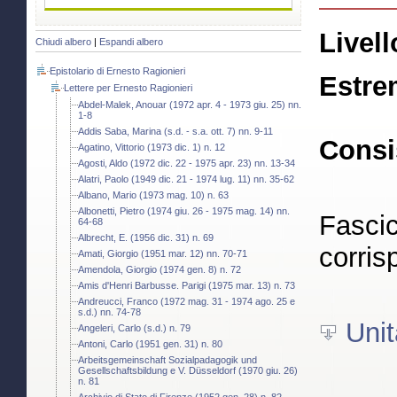
Livell
Chiudi albero
|
Espandi albero
Epistolario di Ernesto Ragionieri
Estre
Lettere per Ernesto Ragionieri
Abdel-Malek, Anouar (1972 apr. 4 - 1973 giu. 25) nn.
1-8
Addis Saba, Marina (s.d. - s.a. ott. 7) nn. 9-11
Consi
Agatino, Vittorio (1973 dic. 1) n. 12
Agosti, Aldo (1972 dic. 22 - 1975 apr. 23) nn. 13-34
Alatri, Paolo (1949 dic. 21 - 1974 lug. 11) nn. 35-62
Albano, Mario (1973 mag. 10) n. 63
Albonetti, Pietro (1974 giu. 26 - 1975 mag. 14) nn.
Fascic
64-68
Albrecht, E. (1956 dic. 31) n. 69
corris
Amati, Giorgio (1951 mar. 12) nn. 70-71
Amendola, Giorgio (1974 gen. 8) n. 72
Amis d'Henri Barbusse. Parigi (1975 mar. 13) n. 73
Andreucci, Franco (1972 mag. 31 - 1974 ago. 25 e
s.d.) nn. 74-78
Unit
Angeleri, Carlo (s.d.) n. 79
Antoni, Carlo (1951 gen. 31) n. 80
Arbeitsgemeinschaft Sozialpadagogik und
Gesellschaftsbildung e V. Düsseldorf (1970 giu. 26)
n. 81
Archivio di Stato di Firenze (1952 gen. 28) n. 82