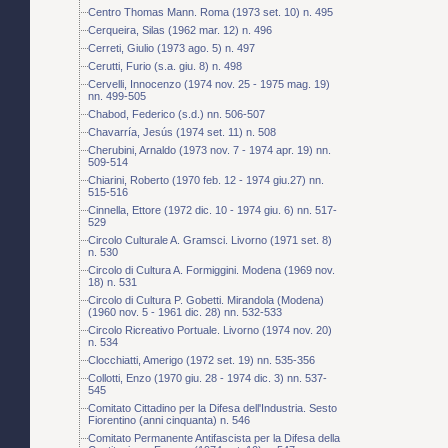
Centro Thomas Mann. Roma (1973 set. 10) n. 495
Cerqueira, Silas (1962 mar. 12) n. 496
Cerreti, Giulio (1973 ago. 5) n. 497
Cerutti, Furio (s.a. giu. 8) n. 498
Cervelli, Innocenzo (1974 nov. 25 - 1975 mag. 19)
nn. 499-505
Chabod, Federico (s.d.) nn. 506-507
Chavarría, Jesús (1974 set. 11) n. 508
Cherubini, Arnaldo (1973 nov. 7 - 1974 apr. 19) nn.
509-514
Chiarini, Roberto (1970 feb. 12 - 1974 giu.27) nn.
515-516
Cinnella, Ettore (1972 dic. 10 - 1974 giu. 6) nn. 517-
529
Circolo Culturale A. Gramsci. Livorno (1971 set. 8)
n. 530
Circolo di Cultura A. Formiggini. Modena (1969 nov.
18) n. 531
Circolo di Cultura P. Gobetti. Mirandola (Modena)
(1960 nov. 5 - 1961 dic. 28) nn. 532-533
Circolo Ricreativo Portuale. Livorno (1974 nov. 20)
n. 534
Clocchiatti, Amerigo (1972 set. 19) nn. 535-356
Collotti, Enzo (1970 giu. 28 - 1974 dic. 3) nn. 537-
545
Comitato Cittadino per la Difesa dell'Industria. Sesto
Fiorentino (anni cinquanta) n. 546
Comitato Permanente Antifascista per la Difesa della