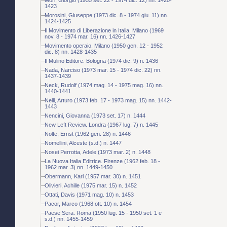
1423
Morosini, Giuseppe (1973 dic. 8 - 1974 giu. 11) nn.
1424-1425
Il Movimento di Liberazione in Italia. Milano (1969
nov. 8 - 1974 mar. 16) nn. 1426-1427
Movimento operaio. Milano (1950 gen. 12 - 1952
dic. 8) nn. 1428-1435
Il Mulino Editore. Bologna (1974 dic. 9) n. 1436
Nada, Narciso (1973 mar. 15 - 1974 dic. 22) nn.
1437-1439
Neck, Rudolf (1974 mag. 14 - 1975 mag. 16) nn.
1440-1441
Nelli, Arturo (1973 feb. 17 - 1973 mag. 15) nn. 1442-
1443
Nencini, Giovanna (1973 set. 17) n. 1444
New Left Review. Londra (1967 lug. 7) n. 1445
Nolte, Ernst (1962 gen. 28) n. 1446
Nomellini, Alceste (s.d.) n. 1447
Nosei Perrotta, Adele (1973 mar. 2) n. 1448
La Nuova Italia Editrice. Firenze (1962 feb. 18 -
1962 mar. 3) nn. 1449-1450
Obermann, Karl (1957 mar. 30) n. 1451
Olivieri, Achille (1975 mar. 15) n. 1452
Ottati, Davis (1971 mag. 10) n. 1453
Pacor, Marco (1968 ott. 10) n. 1454
Paese Sera. Roma (1950 lug. 15 - 1950 set. 1 e
s.d.) nn. 1455-1459