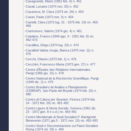
Casagrande, Mario (1951 feb. 4) n. 451
Casali, Luciano (1974 nov. 25) n. 452
Casanova, M. Clara (1973 ott. 29) n. 453
Casini, Paolo (1973 nov. 3) n. 454
Castelli, Clara (1972 lug. 31 - 1975 feb. 19) nn. 455-
460
Castronovo, Valerio (1974 giu. 4) n. 461
Catalano, Franco (1949 ago. 3 - 1951 feb. 8) nn.
462-473
Cavallina, Diego (1974 lug. 20) n. 474
Cavallotti Valota-Jorgia, Bianca (1975 mar. 11) n.
475
Cecchi, Ottavio (1973 feb. 1) n. 476
Cecchini, Francesco Maria (1973 gen. 27) n. 477
Centre d'Études des Relations Internationales.
Parigi (1966 giu. 15) n. 478
Centre National de la Recherche Scientifique. Parigi
(1949 dic. 2) n. 479
Centro Brasileiro de Analise e Planejamento
(CEBRAP). San Paolo del Brasile (1974 feb. 20) n.
480
Centro di Cultura per Stranieri. Firenze (1974 feb.
24 - 1972 feb. 29) nn. 481-482
Centro Ligure di Storia Sociale. Genova (1961 dic.
23 - 1972 gen. 8 e s.d.) nn. 483-491
Centro Meridionale di Studi Socialisti P. Martignetti.
Benevento (1971 giu.5 - 1971 nov. 15) nn. 492-493
Centro Studi e Documentazione sui Paesi Socialisti.
Roma (1974 ott. 29) n. 494