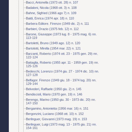
Bacci, Antonella (1973 ott. 28) n. 107
Badaloni, Nicola (1968 ott. 3) n. 108
Bahne, Sigfried (1966 ago 7) n. 109
Baldi, Enrica (1974 apr. 18) n. 110
Barbera Editore. Firenze (1949 dic. 2) n. 111
Barbieri, Orazio (1975 feb. 12) n. 112
Barone, Giuseppe (1973 lug. 8 - 1975 mag. 6) nn.
113-119
Bartoletti, Bruno (1949 ago. 12) n. 120
Bartolotti, Mirella (1954 mar. 22) n. 121
Barzanti, Roberto (1974 ott. 23 - 1975 gen. 29) nn.
122-124
Battaglia, Roberto (1955 apr. 11 - 1959 gen. 19) nn.
125-126
Bedeschi, Lorenzo (1974 giu. 27 - 1974 dic. 10) nn.
127-128
Belfagor. Firenze (1949 giu. 18 - 1974 lug. 20) nn.
129-144
Belvederi, Raffaele (1950 giu. 2) n. 145
Bendiscioli, Mario (1970 gen. 19) n. 146
Berengo, Marino (1950 giu. 30 - 1973 dic. 20) nn.
147-150
Bergamino, Antonietta (1956 mar. 16) n. 151
Bergonzini, Luciano (1968 ott. 10) n. 152
Berlinguer, Giovanni (1973 mag. 19) n. 153
Berlinguer, Luigi (1973 mag. 13 - 1975 giu. 21) nn.
154-161