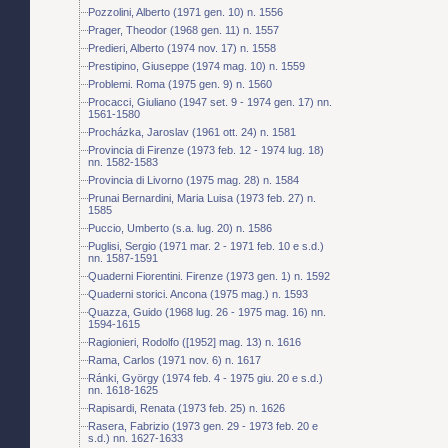
Pozzolini, Alberto (1971 gen. 10) n. 1556
Prager, Theodor (1968 gen. 11) n. 1557
Predieri, Alberto (1974 nov. 17) n. 1558
Prestipino, Giuseppe (1974 mag. 10) n. 1559
Problemi. Roma (1975 gen. 9) n. 1560
Procacci, Giuliano (1947 set. 9 - 1974 gen. 17) nn.
1561-1580
Procházka, Jaroslav (1961 ott. 24) n. 1581
Provincia di Firenze (1973 feb. 12 - 1974 lug. 18)
nn. 1582-1583
Provincia di Livorno (1975 mag. 28) n. 1584
Prunai Bernardini, Maria Luisa (1973 feb. 27) n.
1585
Puccio, Umberto (s.a. lug. 20) n. 1586
Puglisi, Sergio (1971 mar. 2 - 1971 feb. 10 e s.d.)
nn. 1587-1591
Quaderni Fiorentini. Firenze (1973 gen. 1) n. 1592
Quaderni storici. Ancona (1975 mag.) n. 1593
Quazza, Guido (1968 lug. 26 - 1975 mag. 16) nn.
1594-1615
Ragionieri, Rodolfo ([1952] mag. 13) n. 1616
Rama, Carlos (1971 nov. 6) n. 1617
Ránki, György (1974 feb. 4 - 1975 giu. 20 e s.d.)
nn. 1618-1625
Rapisardi, Renata (1973 feb. 25) n. 1626
Rasera, Fabrizio (1973 gen. 29 - 1973 feb. 20 e
s.d.) nn. 1627-1633