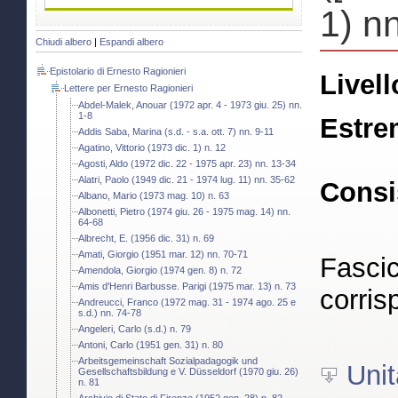
1) n
Chiudi albero
|
Espandi albero
Epistolario di Ernesto Ragionieri
Livell
Lettere per Ernesto Ragionieri
Abdel-Malek, Anouar (1972 apr. 4 - 1973 giu. 25) nn.
1-8
Estre
Addis Saba, Marina (s.d. - s.a. ott. 7) nn. 9-11
Agatino, Vittorio (1973 dic. 1) n. 12
Agosti, Aldo (1972 dic. 22 - 1975 apr. 23) nn. 13-34
Alatri, Paolo (1949 dic. 21 - 1974 lug. 11) nn. 35-62
Consi
Albano, Mario (1973 mag. 10) n. 63
Albonetti, Pietro (1974 giu. 26 - 1975 mag. 14) nn.
64-68
Albrecht, E. (1956 dic. 31) n. 69
Amati, Giorgio (1951 mar. 12) nn. 70-71
Fascic
Amendola, Giorgio (1974 gen. 8) n. 72
Amis d'Henri Barbusse. Parigi (1975 mar. 13) n. 73
corris
Andreucci, Franco (1972 mag. 31 - 1974 ago. 25 e
s.d.) nn. 74-78
Angeleri, Carlo (s.d.) n. 79
Antoni, Carlo (1951 gen. 31) n. 80
Arbeitsgemeinschaft Sozialpadagogik und
Unit
Gesellschaftsbildung e V. Düsseldorf (1970 giu. 26)
n. 81
Archivio di Stato di Firenze (1952 gen. 28) n. 82