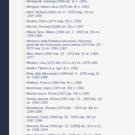
Mengarelli, Gianluigi (1968 dic. 5) n. 1352
Mengoni, Maria Luisa (1973 feb. 8) n. 1353
Merli, Stefano (1962 set. 6 - 1975 mag. 10) nn.
1354-1355
Merlino, Piero (1974 mag. 23) n. 1356
Miccoli, Giovanni (1968 ott. 19) n. 1357
Milano Sera. Milano (1950 set. 1 - 1952 ott. 25) nn.
1358-1360
Ministero della Pubblica Istruzione. Direzione
generale per l'istruzione universitaria (1973 feb. 23 -
1975 mar. 1) nn. 1361-1363
Mirri, Mario (1950 mar. 14 - 1974 feb. 3) nn. 1364-
1377
Misiano, Lina (1972 feb. 23 e s.d.) nn. 1378-1381
Modini, Tiberio (s.a. ago. 9) n. 1382
Mola, Aldo Alessandro (1969 feb. 8 - 1975 mag. 9)
nn. 1383-1388
Molfese, Franco (1962 feb. 8) n. 1389
Mommsen, Hans (1974 ott. 30) n. 1390
Mondo nuovo. Roma (1971 giu. 24) n. 1391
Mondo operaio. Roma (1951 mar. 14 - 1953 feb. 12)
nn. 1392-1393
Monteleone, Renato (1973 feb. - 1974 ott. 30) nn.
1394-1396
Morandi, Carlo (1946 lug. 25 - 1950 mar. 16) nn.
1397-1398
Morandi, Rosa (1950 apr. 13 - [1955] dic. 10 e s.d.)
nn. 1399-1419
Mori, Giorgio (1955 set. 22 - 1974 dic. 12) nn. 1420-