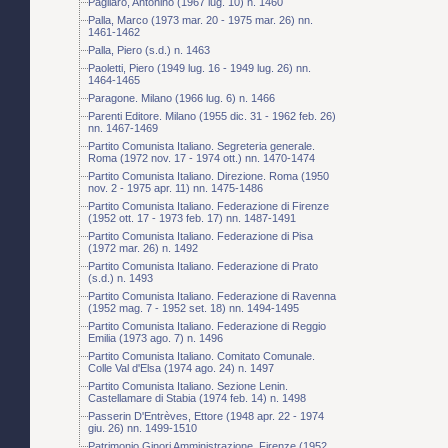
Pagliaro, Antonino (1967 lug. 10) n. 1460
Palla, Marco (1973 mar. 20 - 1975 mar. 26) nn.
1461-1462
Palla, Piero (s.d.) n. 1463
Paoletti, Piero (1949 lug. 16 - 1949 lug. 26) nn.
1464-1465
Paragone. Milano (1966 lug. 6) n. 1466
Parenti Editore. Milano (1955 dic. 31 - 1962 feb. 26)
nn. 1467-1469
Partito Comunista Italiano. Segreteria generale.
Roma (1972 nov. 17 - 1974 ott.) nn. 1470-1474
Partito Comunista Italiano. Direzione. Roma (1950
nov. 2 - 1975 apr. 11) nn. 1475-1486
Partito Comunista Italiano. Federazione di Firenze
(1952 ott. 17 - 1973 feb. 17) nn. 1487-1491
Partito Comunista Italiano. Federazione di Pisa
(1972 mar. 26) n. 1492
Partito Comunista Italiano. Federazione di Prato
(s.d.) n. 1493
Partito Comunista Italiano. Federazione di Ravenna
(1952 mag. 7 - 1952 set. 18) nn. 1494-1495
Partito Comunista Italiano. Federazione di Reggio
Emilia (1973 ago. 7) n. 1496
Partito Comunista Italiano. Comitato Comunale.
Colle Val d'Elsa (1974 ago. 24) n. 1497
Partito Comunista Italiano. Sezione Lenin.
Castellamare di Stabia (1974 feb. 14) n. 1498
Passerin D'Entrèves, Ettore (1948 apr. 22 - 1974
giu. 26) nn. 1499-1510
Patrimonio Ginori Amministrazione. Firenze (1952