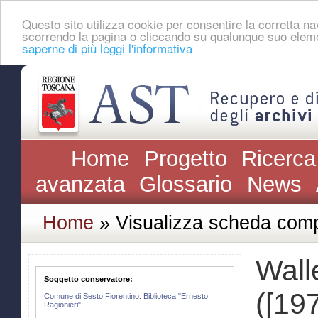
Questo sito utilizza cookie per consentire la corretta 
scorrendo la pagina o cliccando su qualunque suo eleme
saperne di più leggi l'informativa
Home
Progetto
Ricerca
avanzata
Glossario
News
Home
» Visualizza scheda comp
Wall
Soggetto conservatore:
([19
Comune di Sesto Fiorentino. Biblioteca "Ernesto
Ragionieri"