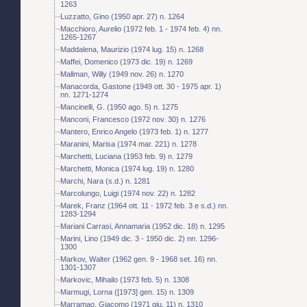
1263
Luzzatto, Gino (1950 apr. 27) n. 1264
Macchioro, Aurelio (1972 feb. 1 - 1974 feb. 4) nn.
1265-1267
Maddalena, Maurizio (1974 lug. 15) n. 1268
Maffei, Domenico (1973 dic. 19) n. 1269
Mallman, Willy (1949 nov. 26) n. 1270
Manacorda, Gastone (1949 ott. 30 - 1975 apr. 1)
nn. 1271-1274
Mancinelli, G. (1950 ago. 5) n. 1275
Manconi, Francesco (1972 nov. 30) n. 1276
Mantero, Enrico Angelo (1973 feb. 1) n. 1277
Maranini, Marisa (1974 mar. 221) n. 1278
Marchetti, Luciana (1953 feb. 9) n. 1279
Marchetti, Monica (1974 lug. 19) n. 1280
Marchi, Nara (s.d.) n. 1281
Marcolungo, Luigi (1974 nov. 22) n. 1282
Marek, Franz (1964 ott. 11 - 1972 feb. 3 e s.d.) nn.
1283-1294
Mariani Carrasi, Annamaria (1952 dic. 18) n. 1295
Marini, Lino (1949 dic. 3 - 1950 dic. 2) nn. 1296-
1300
Markov, Walter (1962 gen. 9 - 1968 set. 16) nn.
1301-1307
Markovic, Mihailo (1973 feb. 5) n. 1308
Marmugi, Lorna ([1973] gen. 15) n. 1309
Marramao, Giacomo (1971 giu. 11) n. 1310