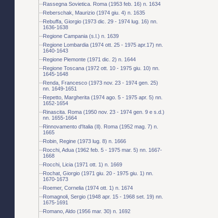
Rassegna Sovietica. Roma (1953 feb. 16) n. 1634
Reberschak, Maurizio (1974 giu. 4) n. 1635
Rebuffa, Giorgio (1973 dic. 29 - 1974 lug. 16) nn.
1636-1638
Regione Campania (s.l.) n. 1639
Regione Lombardia (1974 ott. 25 - 1975 apr.17) nn.
1640-1643
Regione Piemonte (1971 dic. 2) n. 1644
Regione Toscana (1972 ott. 10 - 1975 giu. 10) nn.
1645-1648
Renda, Francesco (1973 nov. 23 - 1974 gen. 25)
nn. 1649-1651
Repetto, Margherita (1974 ago. 5 - 1975 apr. 5) nn.
1652-1654
Rinascita. Roma (1950 nov. 23 - 1974 gen. 9 e s.d.)
nn. 1655-1664
Rinnovamento d'Italia (Il). Roma (1952 mag. 7) n.
1665
Robin, Regine (1973 lug. 8) n. 1666
Rocchi, Adua (1962 feb. 5 - 1975 mar. 5) nn. 1667-
1668
Rocchi, Licia (1971 ott. 1) n. 1669
Rochat, Giorgio (1971 giu. 20 - 1975 giu. 1) nn.
1670-1673
Roemer, Cornelia (1974 ott. 1) n. 1674
Romagnoli, Sergio (1948 apr. 15 - 1968 set. 19) nn.
1675-1691
Romano, Aldo (1956 mar. 30) n. 1692