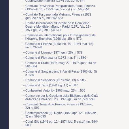
Costituzione. Faenza (1974 set. 10) n. 547
Comitato Provinciale Partigiani della Pace. Firenze
(1952 ott. 31 - 1953 mar. 2 e s.d.) nn. 548-551
Comitato Toscano Italia Vietnam. Firenze (1972
gen. 20 e s.d.) nn. 552-553
Comité International d'Histoire de la Deuxième
Guerre Mondiale. Milano - Parigi (1971 feb. 23 -
1974 giu. 25) nn. 554-571
Commission Internationale pour l'Enseignement de
l'Histoire. Bruxelles (1966 giu. 15) n. 572
Comune di Firenze (1950 feb. 10 - 1954 mar. 15)
nn. 573-578
Comune di Livorno (1974 gen. 28) n. 579
Comune di Pietrasanta (1973 mar. 3) n. 580
Comune di Prato (1974 mag. 27 - 1975 gen. 18) nn.
581-584
Comune di Sancasciano in Val di Pesa (1968 dic. 5)
n. 585
Comune di Scandicci (1973 mar. 13) n. 586
Comune di Terni (1970 lug. 17) n. 587
Confalonieri, Antonio (1968 mag. 28) n. 588
Consorzio per la Gestione della Biblioteca della Città
di Arezzo (1974 set. 23 - 1975 giu. 4) nn. 589-590
Consulat Général de France. Firenze (1973 nov.
22) n. 591
Contemporaneo (Il). Roma (1955 apr. 12 - 1955 dic.
3) nn. 592-593
Conti, Elio (1949 ott. 12 - 1974 lug. 5 e s.d.) nn. 594-
600