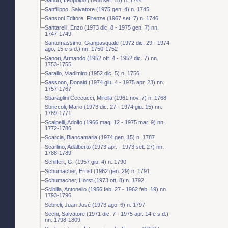
Sanfilippo, Salvatore (1975 gen. 4) n. 1745
Sansoni Editore. Firenze (1967 set. 7) n. 1746
Santarelli, Enzo (1973 dic. 8 - 1975 gen. 7) nn.
1747-1749
Santomassimo, Gianpasquale (1972 dic. 29 - 1974
ago. 15 e s.d.) nn. 1750-1752
Sapori, Armando (1952 ott. 4 - 1952 dic. 7) nn.
1753-1755
Sarallo, Vladimiro (1952 dic. 5) n. 1756
Sassoon, Donald (1974 giu. 4 - 1975 apr. 23) nn.
1757-1767
Sbaraglini Ceccucci, Mirella (1961 nov. 7) n. 1768
Sbriccoli, Mario (1973 dic. 27 - 1974 giu. 15) nn.
1769-1771
Scalpelli, Adolfo (1966 mag. 12 - 1975 mar. 9) nn.
1772-1786
Scarcia, Biancamaria (1974 gen. 15) n. 1787
Scarlino, Adalberto (1973 apr. - 1973 set. 27) nn.
1788-1789
Schilfert, G. (1957 giu. 4) n. 1790
Schumacher, Ernst (1962 gen. 29) n. 1791
Schumacher, Horst (1973 ott. 8) n. 1792
Scibilia, Antonello (1956 feb. 27 - 1962 feb. 19) nn.
1793-1796
Sebreli, Juan José (1973 ago. 6) n. 1797
Sechi, Salvatore (1971 dic. 7 - 1975 apr. 14 e s.d.)
nn. 1798-1809