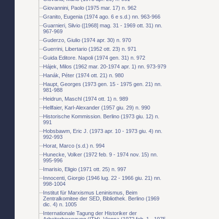
Giovannini, Paolo (1975 mar. 17) n. 962
Granito, Eugenia (1974 ago. 6 e s.d.) nn. 963-966
Guarnieri, Silvio ([1968] mag. 31 - 1969 ott. 31) nn.
967-969
Guderzo, Giulio (1974 apr. 30) n. 970
Guerrini, Libertario (1952 ott. 23) n. 971
Guida Editore. Napoli (1974 gen. 31) n. 972
Hájek, Milos (1962 mar. 20-1974 apr. 1) nn. 973-979
Hanák, Péter (1974 ott. 21) n. 980
Haupt, Georges (1973 gen. 15 - 1975 gen. 21) nn.
981-988
Heidrun, Maschl (1974 ott. 1) n. 989
Hellfaier, Karl-Alexander (1957 giu. 29) n. 990
Historische Kommission. Berlino (1973 giu. 12) n.
991
Hobsbawm, Eric J. (1973 apr. 10 - 1973 giu. 4) nn.
992-993
Horat, Marco (s.d.) n. 994
Hunecke, Volker (1972 feb. 9 - 1974 nov. 15) nn.
995-996
Imarisio, Eligio (1971 ott. 25) n. 997
Innocenti, Giorgio (1946 lug. 22 - 1966 giu. 21) nn.
998-1004
Institut für Marxismus Leninismus, Beim
Zentralkomitee der SED, Bibliothek. Berlino (1969
dic. 4) n. 1005
Internationale Tagung der Historiker der
Arbeiterbewegung (ITH). Vienna (1972 feb. 1 - 1975