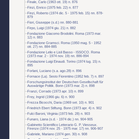
Finale, Carlo (1963 ott. 19) n. 876
Finzi, Enrico (1975 feb. 22) n. 877
Finzi, Roberto (1974 dic. 5 - 1975 feb. 15) nn. 878-
879
Fiori, Giuseppe (s.d.) nn. 880-881
Firpo, Luigi (1974 giu. 21) n. 882
Fondazione Giacomo Brodolini. Roma (1973 mar.
12) n. 883
Fondazione Gramsci. Roma (1950 mag. 5 - 1952
ott. 27) nn. 884-885
Fondazione Lelio e Lisli Basso - ISSOCO. Roma
(1973 mar. 2 - 1974 nov. 19) nn. 886-894
Fondazione Luigi Einaudi. Torino (1974 lug. 15) n.
895
Forlani, Luciano (s.a. ago.28) n. 896
Fornace (La). Sesto Fiorentino (1952 feb. 7) n. 897
Forschungsinstitut der Deutschen Gesellschaft für
Auswärtige Politik. Bonn (1973 mar. 2) n. 898
Franzi, Corrado (1973 apr. 10) n. 899
Frey, Ingrid (1966 giu. 6) n. 900
Frezza Bicocchi, Daria (1969 set. 10) n. 901
Friedrich Ebert Stiftung. Bonn (1973 apr. 4) n. 902
Fulci Baroni, Virginia (1973 feb. 28) n. 903
Funaro, Liana (s.d. - 1974 dic.) nn. 904-905
Gabinetto Scientifico Letterario G. P. Viesseux.
Firenze (1974 nov. 25 - 1975 mar. 17) nn. 906-907
Gabriele, Mariano (1974 gen. 30) n. 908