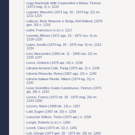
Lega Nazionale delle Cooperative e Mutue. Firenze
(1973 mag. 2) n. 1210
Legnani, Massimo (1971 lug. 26 - 1974 lug. 22) nn.
1211-1215
Leibzon, Boris Moisevic e Sirinja, Kiril Kirillovic (1975
gen. 30) n. 1216
Lelmi, Francesco (s.d.) n. 1217
Leonetti, Alfonso (1971 ago. 15 - 1972 nov. 4) nn.
1218-1220
Lepre, Aurelio (1970 lug. 26 - 1975 mar. 4) nn. 1221-
1234
Levi, Alessandro (1950 ott. 11 - 1950 nov. 22) nn.
1235-1237
Levra, Umberto (1975 apr. 24) n. 1238
Librairie Armand Colin. Parigi (1975 apr. 2) n. 1239
Libreria Rinascita. Roma (1957 ago. 23) n. 1240
Librerie Italiane Riunite. Milano (1974 lug. 31) n.
1241
Liceo Scientifico Guido Castelnuovo. Firenze (1973
giu. 28) n. 1242
Livorsi, Franco (1973 ott. 18 - 1975 mag. 24) nn.
1243-1256
Lizzero, Mario (1968 dic. 13) n. 1257
Lobl, Eugen (1967 ott. 20) n. 1258
Loescher Editore. Torino (1973 apr.) n. 1259
Longhi, Roberto (s.d.) n. 1260
Lovett, Clara (1973 ott. 11) n. 1261
Luti, Giorgio (1973 gen. 20 - 1973 dic. 29) nn. 1262-