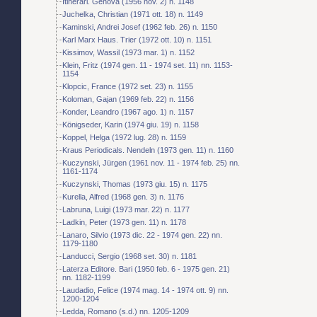
Itinerari. Genova (1956 nov. 2) n. 1148
Juchelka, Christian (1971 ott. 18) n. 1149
Kaminski, Andrei Josef (1962 feb. 26) n. 1150
Karl Marx Haus. Trier (1972 ott. 10) n. 1151
Kissimov, Wassil (1973 mar. 1) n. 1152
Klein, Fritz (1974 gen. 11 - 1974 set. 11) nn. 1153-
1154
Klopcic, France (1972 set. 23) n. 1155
Koloman, Gajan (1969 feb. 22) n. 1156
Konder, Leandro (1967 ago. 1) n. 1157
Königseder, Karin (1974 giu. 19) n. 1158
Koppel, Helga (1972 lug. 28) n. 1159
Kraus Periodicals. Nendeln (1973 gen. 11) n. 1160
Kuczynski, Jürgen (1961 nov. 11 - 1974 feb. 25) nn.
1161-1174
Kuczynski, Thomas (1973 giu. 15) n. 1175
Kurella, Alfred (1968 gen. 3) n. 1176
Labruna, Luigi (1973 mar. 22) n. 1177
Ladkin, Peter (1973 gen. 11) n. 1178
Lanaro, Silvio (1973 dic. 22 - 1974 gen. 22) nn.
1179-1180
Landucci, Sergio (1968 set. 30) n. 1181
Laterza Editore. Bari (1950 feb. 6 - 1975 gen. 21)
nn. 1182-1199
Laudadio, Felice (1974 mag. 14 - 1974 ott. 9) nn.
1200-1204
Ledda, Romano (s.d.) nn. 1205-1209