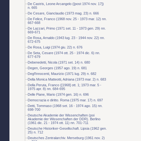
De Castris, Leone Arcangelo ([post 1974 nov. 17])
n. 665
De Cesare, Gianclaudio (1973 mag. 23) n. 666
De Felice, Franco (1968 nov. 25 - 1973 mar. 12) nn.
667-668
De Lazzari, Primo (1971 set. 11 - 1973 gen. 29) nn.
669-671
De Rosa, Arnaldo (1943 lug. 23 - 1944 nov. 22) nn.
672-675
De Rosa, Luigi (1974 giu. 22) n. 676
De Seta, Cesare (1974 ott. 25 - 1974 dic. 6) nn.
677-679
Debenedetti, Nicola (1971 set. 14) n. 680
Degen, Georges (1957 ago. 19) n. 681
Degl'Innocenti, Maurizio (1971 lug. 29) n. 682
Della Monica Matteotti, Adriana (1973 mar. 2) n. 683
Della Peruta, Franco ([1968] ott. 1; 1973 mar. 5 -
1975 apr. 8) nn. 684-695
Delle Piane, Mario (1974 gen. 16) n. 696
Democrazia e diritto. Roma (1975 mar. 17) n. 697
Detti, Tommaso (1968 set. 16 - 1974 ago. 15) nn.
698-700
Deutsche Akademie der Wissenchaften (poi
Akademie der Wissenchaften der DDR). Berlino
(1961 dic. 21 - 1974 ott. 11) nn. 701-711
Deutsche Historiker-Gesellschaft. Lipsia (1962 gen.
25) n. 712
Deutsches Zentralarchiv. Merseburg (1961 nov. 2)