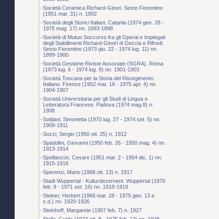
Società Ceramica Richard-Ginori. Sesto Fiorentino
(1951 mar. 31) n. 1892
Società degli Storici Italiani. Catania (1974 gen. 28 -
1975 mag. 17) nn. 1893-1898
Società di Mutuo Soccorso fra gli Operai e Impiegati
degli Stabilimenti Richard-Ginori di Doccia e Rifredi.
Sesto Fiorentino (1973 giu. 22 - 1974 lug. 11) nn.
1899-1900
Società Gestione Riviste Associate (SGRA). Roma
(1973 lug. 6 - 1974 lug. 8) nn. 1901-1903
Società Toscana per la Storia del Risorgimento
Italiano. Firenze (1952 mar. 18 - 1975 apr. 4) nn.
1904-1907
Società Universitaria per gli Studi di Lingua e
Letteratura Francese. Padova (1974 mag.8) n.
1908
Soldani, Simonetta (1970 lug. 27 - 1974 set. 5) nn.
1909-1911
Sozzi, Sergio (1950 ott. 25) n. 1912
Spadolini, Giovanni (1950 feb. 26 - 1950 mag. 4) nn.
1913-1914
Spellanzon, Cesare (1951 mar. 2 - 1954 dic. 1) nn.
1915-1916
Sperenzi, Mario (1968 ott. 13) n. 1917
Stadt Wuppertal - Kulturdezernent. Wuppertal (1970
feb. 9 - 1971 set. 16) nn. 1918-1919
Steiner, Herbert (1966 mar. 28 - 1975 gen. 13 e
s.d.) nn. 1920-1926
Steinhoff, Margarete (1957 feb. 7) n. 1927
Stella, Guido (1974 ott. 8 - 1975 feb. 12) nn. 1928-