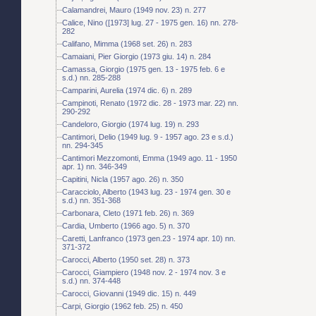
Calamandrei, Mauro (1949 nov. 23) n. 277
Calice, Nino ([1973] lug. 27 - 1975 gen. 16) nn. 278-
282
Califano, Mimma (1968 set. 26) n. 283
Camaiani, Pier Giorgio (1973 giu. 14) n. 284
Camassa, Giorgio (1975 gen. 13 - 1975 feb. 6 e
s.d.) nn. 285-288
Camparini, Aurelia (1974 dic. 6) n. 289
Campinoti, Renato (1972 dic. 28 - 1973 mar. 22) nn.
290-292
Candeloro, Giorgio (1974 lug. 19) n. 293
Cantimori, Delio (1949 lug. 9 - 1957 ago. 23 e s.d.)
nn. 294-345
Cantimori Mezzomonti, Emma (1949 ago. 11 - 1950
apr. 1) nn. 346-349
Capitini, Nicla (1957 ago. 26) n. 350
Caracciolo, Alberto (1943 lug. 23 - 1974 gen. 30 e
s.d.) nn. 351-368
Carbonara, Cleto (1971 feb. 26) n. 369
Cardia, Umberto (1966 ago. 5) n. 370
Caretti, Lanfranco (1973 gen.23 - 1974 apr. 10) nn.
371-372
Carocci, Alberto (1950 set. 28) n. 373
Carocci, Giampiero (1948 nov. 2 - 1974 nov. 3 e
s.d.) nn. 374-448
Carocci, Giovanni (1949 dic. 15) n. 449
Carpi, Giorgio (1962 feb. 25) n. 450