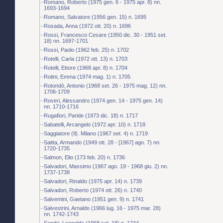
Romano, Roberto (1975 gen. 6 - 1975 apr. 8) nn.
1693-1694
Romano, Salvatore (1956 gen. 15) n. 1695
Rosada, Anna (1972 ott. 20) n. 1696
Rossi, Francesco Cesare (1950 dic. 30 - 1951 set.
18) nn. 1697-1701
Rossi, Paolo (1962 feb. 25) n. 1702
Rotelli, Carla (1972 ott. 13) n. 1703
Rotelli, Ettore (1968 apr. 8) n. 1704
Rotini, Emma (1974 mag. 1) n. 1705
Rotondò, Antonio (1968 set. 26 - 1975 mag. 12) nn.
1706-1709
Roveri, Alessandro (1974 gen. 14 - 1975 gen. 14)
nn. 1710-1716
Rugafiori, Paride (1973 dic. 18) n. 1717
Sabatelli, Arcangelo (1972 apr. 10) n. 1718
Saggiatore (Il). Milano (1967 set. 4) n. 1719
Saitta, Armando (1949 ott. 28 - [1967] ago. 7) nn.
1720-1735
Salmon, Elio (173 feb. 20) n. 1736
Salvadori, Massimo (1967 ago. 19 - 1968 giu. 2) nn.
1737-1738
Salvadori, Rinaldo (1975 apr. 14) n. 1739
Salvadori, Roberto (1974 ott. 26) n. 1740
Salvemini, Gaetano (1951 gen. 9) n. 1741
Salvestrini, Arnaldo (1966 lug. 16 - 1975 mar. 28)
nn. 1742-1743
Sandri, Leopoldo (1968 set. 18) n. 1744