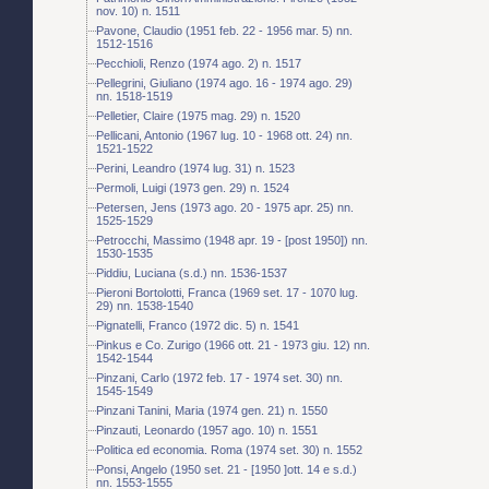
nov. 10) n. 1511
Pavone, Claudio (1951 feb. 22 - 1956 mar. 5) nn.
1512-1516
Pecchioli, Renzo (1974 ago. 2) n. 1517
Pellegrini, Giuliano (1974 ago. 16 - 1974 ago. 29)
nn. 1518-1519
Pelletier, Claire (1975 mag. 29) n. 1520
Pellicani, Antonio (1967 lug. 10 - 1968 ott. 24) nn.
1521-1522
Perini, Leandro (1974 lug. 31) n. 1523
Permoli, Luigi (1973 gen. 29) n. 1524
Petersen, Jens (1973 ago. 20 - 1975 apr. 25) nn.
1525-1529
Petrocchi, Massimo (1948 apr. 19 - [post 1950]) nn.
1530-1535
Piddiu, Luciana (s.d.) nn. 1536-1537
Pieroni Bortolotti, Franca (1969 set. 17 - 1070 lug.
29) nn. 1538-1540
Pignatelli, Franco (1972 dic. 5) n. 1541
Pinkus e Co. Zurigo (1966 ott. 21 - 1973 giu. 12) nn.
1542-1544
Pinzani, Carlo (1972 feb. 17 - 1974 set. 30) nn.
1545-1549
Pinzani Tanini, Maria (1974 gen. 21) n. 1550
Pinzauti, Leonardo (1957 ago. 10) n. 1551
Politica ed economia. Roma (1974 set. 30) n. 1552
Ponsi, Angelo (1950 set. 21 - [1950 ]ott. 14 e s.d.)
nn. 1553-1555