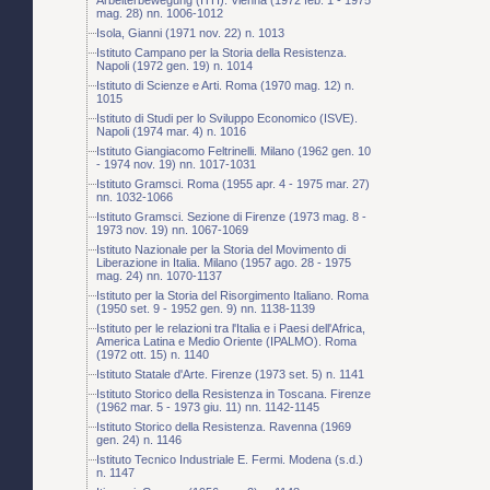
mag. 28) nn. 1006-1012
Isola, Gianni (1971 nov. 22) n. 1013
Istituto Campano per la Storia della Resistenza.
Napoli (1972 gen. 19) n. 1014
Istituto di Scienze e Arti. Roma (1970 mag. 12) n.
1015
Istituto di Studi per lo Sviluppo Economico (ISVE).
Napoli (1974 mar. 4) n. 1016
Istituto Giangiacomo Feltrinelli. Milano (1962 gen. 10
- 1974 nov. 19) nn. 1017-1031
Istituto Gramsci. Roma (1955 apr. 4 - 1975 mar. 27)
nn. 1032-1066
Istituto Gramsci. Sezione di Firenze (1973 mag. 8 -
1973 nov. 19) nn. 1067-1069
Istituto Nazionale per la Storia del Movimento di
Liberazione in Italia. Milano (1957 ago. 28 - 1975
mag. 24) nn. 1070-1137
Istituto per la Storia del Risorgimento Italiano. Roma
(1950 set. 9 - 1952 gen. 9) nn. 1138-1139
Istituto per le relazioni tra l'Italia e i Paesi dell'Africa,
America Latina e Medio Oriente (IPALMO). Roma
(1972 ott. 15) n. 1140
Istituto Statale d'Arte. Firenze (1973 set. 5) n. 1141
Istituto Storico della Resistenza in Toscana. Firenze
(1962 mar. 5 - 1973 giu. 11) nn. 1142-1145
Istituto Storico della Resistenza. Ravenna (1969
gen. 24) n. 1146
Istituto Tecnico Industriale E. Fermi. Modena (s.d.)
n. 1147