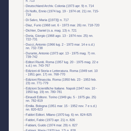
n. 713
Deutschland Archiv. Colonia (1973 apr. 9) n. 714
Di Nolfo, Ennio (1974 lug. 19 - 1974 ott. 21) nn. 715-
716
Di Salvo, Maria ([1973]) n. 717
Diaz, Furio (1968 set. 6 - 1973 mar. 26) nn. 718-720
Dichter, Daniel (s.a. mag. 13) n. 721
Doria, Giorgio (1968 ago. 13 - 1974 nov. 25) nn.
722-731
Ducci, Antonio (1966 lug. 2 - 1973 mar. 14 e s.d.)
nn. 732-738
Durante, Antonio (1973 apr. 13 - 1975 mag. 7) nn.
739-742
Editori Riuniti. Roma (1957 lug. 20 - 1975 mag. 22 e
s.d.) nn. 743-767
Edizioni di Storia e Letteratura. Roma (1949 set. 10
- 1951 gen. 17) nn. 768-770
Edizioni Rinascita. Roma (1950 feb. 23 - 1953 feb.
23) nn. 771-779
Edizioni Scientifiche Italiane. Napoli (1947 nov. 10 -
1950 lug. 19) nn. 780-781
Einaudi Editore. Torino (1949 giu. 5 - 1975 giu. 25)
nn. 782-819
Emilia. Bologna (1951 mar. 15 - 1952 nov. 7 e s.d.)
nn. 820-823
Fabbri Editori. Milano (1970 lug. 6) nn. 824-825
Fabbri, Fabio (1973 apr. 21) n. 826
Fabiani, Guido (1974 mar. 29) n. 827
Fabiani, Maria (1970 lug. 17) n. 828