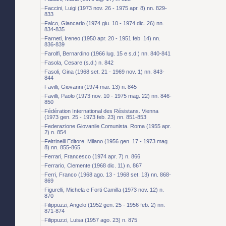
Faccini, Luigi (1973 nov. 26 - 1975 apr. 8) nn. 829-
833
Falco, Giancarlo (1974 giu. 10 - 1974 dic. 26) nn.
834-835
Farneti, Ireneo (1950 apr. 20 - 1951 feb. 14) nn.
836-839
Farolfi, Bernardino (1966 lug. 15 e s.d.) nn. 840-841
Fasola, Cesare (s.d.) n. 842
Fasoli, Gina (1968 set. 21 - 1969 nov. 1) nn. 843-
844
Favilli, Giovanni (1974 mar. 13) n. 845
Favilli, Paolo (1973 nov. 10 - 1975 mag. 22) nn. 846-
850
Fédération International des Résistans. Vienna
(1973 gen. 25 - 1973 feb. 23) nn. 851-853
Federazione Giovanile Comunista. Roma (1955 apr.
2) n. 854
Feltrinelli Editore. Milano (1956 gen. 17 - 1973 mag.
8) nn. 855-865
Ferrari, Francesco (1974 apr. 7) n. 866
Ferrario, Clemente (1968 dic. 11) n. 867
Ferri, Franco (1968 ago. 13 - 1968 set. 13) nn. 868-
869
Figurelli, Michela e Forti Camilla (1973 nov. 12) n.
870
Filippuzzi, Angelo (1952 gen. 25 - 1956 feb. 2) nn.
871-874
Filippuzzi, Luisa (1957 ago. 23) n. 875