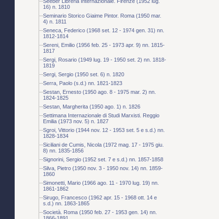
Seeber Libreria Internazionale. Firenze (1952 lug.
16) n. 1810
Seminario Storico Giaime Pintor. Roma (1950 mar.
4) n. 1811
Seneca, Federico (1968 set. 12 - 1974 gen. 31) nn.
1812-1814
Sereni, Emilio (1956 feb. 25 - 1973 apr. 9) nn. 1815-
1817
Sergi, Rosario (1949 lug. 19 - 1950 set. 2) nn. 1818-
1819
Sergi, Sergio (1950 set. 6) n. 1820
Serra, Paolo (s.d.) nn. 1821-1823
Sestan, Ernesto (1950 ago. 8 - 1975 mar. 2) nn.
1824-1825
Sestan, Margherita (1950 ago. 1) n. 1826
Settimana Internazionale di Studi Marxisti. Reggio
Emilia (1973 nov. 5) n. 1827
Sgroi, Vittorio (1944 nov. 12 - 1953 set. 5 e s.d.) nn.
1828-1834
Siciliani de Cumis, Nicola (1972 mag. 17 - 1975 giu.
8) nn. 1835-1856
Signorini, Sergio (1952 set. 7 e s.d.) nn. 1857-1858
Silva, Pietro (1950 nov. 3 - 1950 nov. 14) nn. 1859-
1860
Simonetti, Mario (1966 ago. 11 - 1970 lug. 19) nn.
1861-1862
Sirugo, Francesco (1962 apr. 15 - 1968 ott. 14 e
s.d.) nn. 1863-1865
Società. Roma (1950 feb. 27 - 1953 gen. 14) nn.
1866-1891