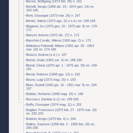
Berner, Wolfgang (1973 feb. 28) n. 162
Bertelli, Sergio (1956 dic. 23 - 1974 gen. 14) nn.
163-166
Berti, Giuseppe (1973 mar. 26) n. 167
Bertini, Valerio (1974 ago. 22 e s.d.) nn. 168-169
Biagianti, Ivo (1975 gen. 15 - 1975 apr. 8) nn. 170-
171
Bianchi, Antonio (1972 dic. 27) n. 172
Bianchini Corallo, Milena (1950 ago. 2) n. 173
Biblioteca Feltrinelli. Milano (1952 apr. 30 - 1953
mar. 16) nn. 174-186
Binazzi, Andrea (s.d.) n. 187
Biondi, Giulio (1952 set. 4) nn. 188-189
Biondi, Gloria (1975 apr. 1 - 1975 apr. 25) nn. 190-
191
Biondi, Roberto (1968 ago. 12) n. 192
Bisoni, Luigi (1973 mag. 15) n. 193
Blum, Rudolf (1950 giu. 16 - 1951 mar. 9) nn. 194-
197
Bobbio, Norberto (1968 mag. 19) n. 198
Boccacci, Daniela (s.d.) nn. 199-200
Boffa, Giuseppe (1974 mag. 11) n. 201
Bogliari, Francesco (1975 feb. 27 - 1975 mar. 18)
nn. 202-203
Boldrini, Arrigo (1975 feb. 4) n. 204
Bollino, Gastone (1956 feb. 2 - 1956 feb. 18) nn.
205-206
Borrelli Sciorilli, B. (1973 gen.) n. 207