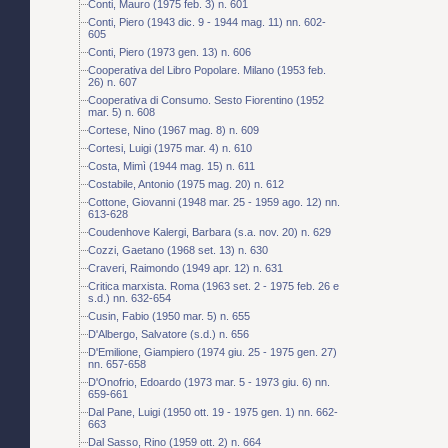
Conti, Mauro (1975 feb. 3) n. 601
Conti, Piero (1943 dic. 9 - 1944 mag. 11) nn. 602-
605
Conti, Piero (1973 gen. 13) n. 606
Cooperativa del Libro Popolare. Milano (1953 feb.
26) n. 607
Cooperativa di Consumo. Sesto Fiorentino (1952
mar. 5) n. 608
Cortese, Nino (1967 mag. 8) n. 609
Cortesi, Luigi (1975 mar. 4) n. 610
Costa, Mimì (1944 mag. 15) n. 611
Costabile, Antonio (1975 mag. 20) n. 612
Cottone, Giovanni (1948 mar. 25 - 1959 ago. 12) nn.
613-628
Coudenhove Kalergi, Barbara (s.a. nov. 20) n. 629
Cozzi, Gaetano (1968 set. 13) n. 630
Craveri, Raimondo (1949 apr. 12) n. 631
Critica marxista. Roma (1963 set. 2 - 1975 feb. 26 e
s.d.) nn. 632-654
Cusin, Fabio (1950 mar. 5) n. 655
D'Albergo, Salvatore (s.d.) n. 656
D'Emilione, Giampiero (1974 giu. 25 - 1975 gen. 27)
nn. 657-658
D'Onofrio, Edoardo (1973 mar. 5 - 1973 giu. 6) nn.
659-661
Dal Pane, Luigi (1950 ott. 19 - 1975 gen. 1) nn. 662-
663
Dal Sasso, Rino (1959 ott. 2) n. 664