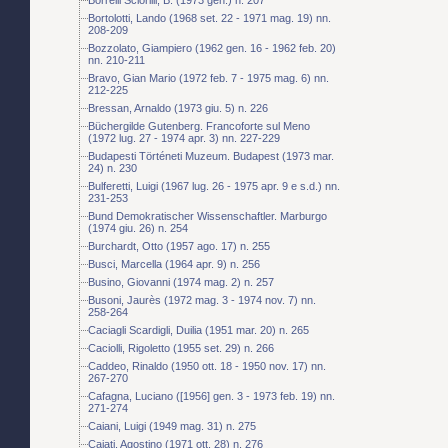
Bortolotti, Lando (1968 set. 22 - 1971 mag. 19) nn.
208-209
Bozzolato, Giampiero (1962 gen. 16 - 1962 feb. 20)
nn. 210-211
Bravo, Gian Mario (1972 feb. 7 - 1975 mag. 6) nn.
212-225
Bressan, Arnaldo (1973 giu. 5) n. 226
Büchergilde Gutenberg. Francoforte sul Meno
(1972 lug. 27 - 1974 apr. 3) nn. 227-229
Budapesti Történeti Muzeum. Budapest (1973 mar.
24) n. 230
Bulferetti, Luigi (1967 lug. 26 - 1975 apr. 9 e s.d.) nn.
231-253
Bund Demokratischer Wissenschaftler. Marburgo
(1974 giu. 26) n. 254
Burchardt, Otto (1957 ago. 17) n. 255
Busci, Marcella (1964 apr. 9) n. 256
Busino, Giovanni (1974 mag. 2) n. 257
Busoni, Jaurès (1972 mag. 3 - 1974 nov. 7) nn.
258-264
Caciagli Scardigli, Duilia (1951 mar. 20) n. 265
Caciolli, Rigoletto (1955 set. 29) n. 266
Caddeo, Rinaldo (1950 ott. 18 - 1950 nov. 17) nn.
267-270
Cafagna, Luciano ([1956] gen. 3 - 1973 feb. 19) nn.
271-274
Caiani, Luigi (1949 mag. 31) n. 275
Cajati, Agostino (1971 ott. 28) n. 276