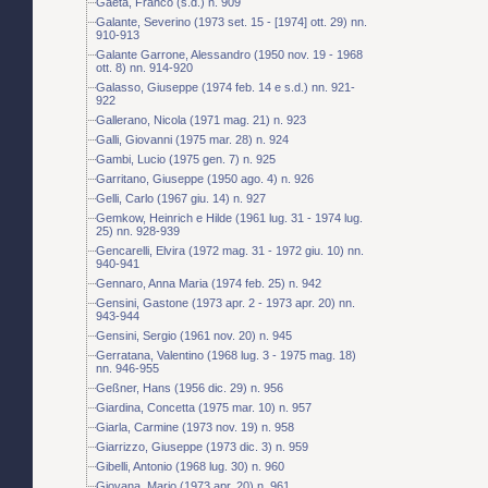
Gaeta, Franco (s.d.) n. 909
Galante, Severino (1973 set. 15 - [1974] ott. 29) nn.
910-913
Galante Garrone, Alessandro (1950 nov. 19 - 1968
ott. 8) nn. 914-920
Galasso, Giuseppe (1974 feb. 14 e s.d.) nn. 921-
922
Gallerano, Nicola (1971 mag. 21) n. 923
Galli, Giovanni (1975 mar. 28) n. 924
Gambi, Lucio (1975 gen. 7) n. 925
Garritano, Giuseppe (1950 ago. 4) n. 926
Gelli, Carlo (1967 giu. 14) n. 927
Gemkow, Heinrich e Hilde (1961 lug. 31 - 1974 lug.
25) nn. 928-939
Gencarelli, Elvira (1972 mag. 31 - 1972 giu. 10) nn.
940-941
Gennaro, Anna Maria (1974 feb. 25) n. 942
Gensini, Gastone (1973 apr. 2 - 1973 apr. 20) nn.
943-944
Gensini, Sergio (1961 nov. 20) n. 945
Gerratana, Valentino (1968 lug. 3 - 1975 mag. 18)
nn. 946-955
Geßner, Hans (1956 dic. 29) n. 956
Giardina, Concetta (1975 mar. 10) n. 957
Giarla, Carmine (1973 nov. 19) n. 958
Giarrizzo, Giuseppe (1973 dic. 3) n. 959
Gibelli, Antonio (1968 lug. 30) n. 960
Giovana, Mario (1973 apr. 20) n. 961