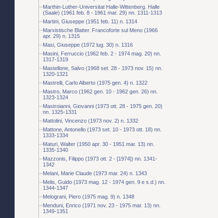
Marthin-Luther-Universitat Halle-Wittenberg. Halle
(Saale) (1961 feb. 8 - 1961 mar. 29) nn. 1311-1313
Martini, Giuseppe (1951 feb. 11) n. 1314
Marxistische Blatter. Francoforte sul Meno (1966
apr. 29) n. 1315
Masi, Giuseppe (1972 lug. 30) n. 1316
Masini, Ferruccio (1962 feb. 2 - 1974 mag. 20) nn.
1317-1319
Mastellone, Salvo (1968 set. 28 - 1973 nov. 15) nn.
1320-1321
Mastrelli, Carlo Alberto (1975 gen. 4) n. 1322
Mastro, Marco (1962 gen. 10 - 1962 gen. 26) nn.
1323-1324
Mastroianni, Giovanni (1973 ott. 28 - 1975 gen. 20)
nn. 1325-1331
Mattolini, Vincenzo (1973 nov. 2) n. 1332
Mattone, Antonello (1973 set. 10 - 1973 ott. 18) nn.
1333-1334
Maturi, Walter (1950 apr. 30 - 1951 mar. 13) nn.
1335-1340
Mazzonis, Filippo (1973 ott. 2 - [1974]) nn. 1341-
1342
Melani, Marie Claude (1973 mar. 24) n. 1343
Melis, Guido (1973 mag. 12 - 1974 gen. 9 e s.d.) nn.
1344-1347
Melograni, Piero (1975 mag. 9) n. 1348
Menduni, Enrico (1971 nov. 23 - 1975 mar. 13) nn.
1349-1351