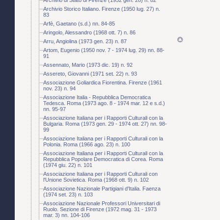
Archivio Storico Italiano. Firenze (1950 lug. 27) n.
83
Arfè, Gaetano (s.d.) nn. 84-85
Aringolo, Alessandro (1968 ott. 7) n. 86
Arru, Angiolina (1973 gen. 23) n. 87
Artom, Eugenio (1950 nov. 7 - 1974 lug. 29) nn. 88-
91
Assennato, Mario (1973 dic. 19) n. 92
Assereto, Giovanni (1971 set. 22) n. 93
Associazione Goliardica Fiorentina. Firenze (1961
nov. 23) n. 94
Associazione Italia - Repubblica Democratica
Tedesca. Roma (1973 ago. 8 - 1974 mar. 12 e s.d.)
nn. 95-97
Associazione Italiana per i Rapporti Culturali con la
Bulgaria. Roma (1973 gen. 29 - 1974 ott. 27) nn. 98-
99
Associazione Italiana per i Rapporti Culturali con la
Polonia. Roma (1966 ago. 23) n. 100
Associazione Italiana per i Rapporti Culturali con la
Repubblica Popolare Democratica di Corea. Roma
(1974 giu. 22) n. 101
Associazione Italiana per i Rapporti Culturali con
l'Unione Sovietica. Roma (1968 ott. 9) n. 102
Associazione Nazionale Partigiani d'Italia. Faenza
(1974 set. 23) n. 103
Associazione Nazionale Professori Universitari di
Ruolo. Sezione di Firenze (1972 mag. 31 - 1973
mar. 3) nn. 104-106