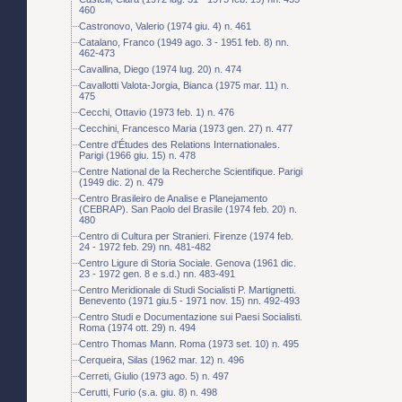
460
Castronovo, Valerio (1974 giu. 4) n. 461
Catalano, Franco (1949 ago. 3 - 1951 feb. 8) nn.
462-473
Cavallina, Diego (1974 lug. 20) n. 474
Cavallotti Valota-Jorgia, Bianca (1975 mar. 11) n.
475
Cecchi, Ottavio (1973 feb. 1) n. 476
Cecchini, Francesco Maria (1973 gen. 27) n. 477
Centre d'Études des Relations Internationales.
Parigi (1966 giu. 15) n. 478
Centre National de la Recherche Scientifique. Parigi
(1949 dic. 2) n. 479
Centro Brasileiro de Analise e Planejamento
(CEBRAP). San Paolo del Brasile (1974 feb. 20) n.
480
Centro di Cultura per Stranieri. Firenze (1974 feb.
24 - 1972 feb. 29) nn. 481-482
Centro Ligure di Storia Sociale. Genova (1961 dic.
23 - 1972 gen. 8 e s.d.) nn. 483-491
Centro Meridionale di Studi Socialisti P. Martignetti.
Benevento (1971 giu.5 - 1971 nov. 15) nn. 492-493
Centro Studi e Documentazione sui Paesi Socialisti.
Roma (1974 ott. 29) n. 494
Centro Thomas Mann. Roma (1973 set. 10) n. 495
Cerqueira, Silas (1962 mar. 12) n. 496
Cerreti, Giulio (1973 ago. 5) n. 497
Cerutti, Furio (s.a. giu. 8) n. 498