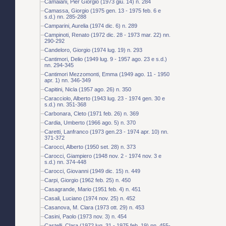
Camaiani, Pier Giorgio (1973 giu. 14) n. 284
Camassa, Giorgio (1975 gen. 13 - 1975 feb. 6 e
s.d.) nn. 285-288
Camparini, Aurelia (1974 dic. 6) n. 289
Campinoti, Renato (1972 dic. 28 - 1973 mar. 22) nn.
290-292
Candeloro, Giorgio (1974 lug. 19) n. 293
Cantimori, Delio (1949 lug. 9 - 1957 ago. 23 e s.d.)
nn. 294-345
Cantimori Mezzomonti, Emma (1949 ago. 11 - 1950
apr. 1) nn. 346-349
Capitini, Nicla (1957 ago. 26) n. 350
Caracciolo, Alberto (1943 lug. 23 - 1974 gen. 30 e
s.d.) nn. 351-368
Carbonara, Cleto (1971 feb. 26) n. 369
Cardia, Umberto (1966 ago. 5) n. 370
Caretti, Lanfranco (1973 gen.23 - 1974 apr. 10) nn.
371-372
Carocci, Alberto (1950 set. 28) n. 373
Carocci, Giampiero (1948 nov. 2 - 1974 nov. 3 e
s.d.) nn. 374-448
Carocci, Giovanni (1949 dic. 15) n. 449
Carpi, Giorgio (1962 feb. 25) n. 450
Casagrande, Mario (1951 feb. 4) n. 451
Casali, Luciano (1974 nov. 25) n. 452
Casanova, M. Clara (1973 ott. 29) n. 453
Casini, Paolo (1973 nov. 3) n. 454
Castelli, Clara (1972 lug. 31 - 1975 feb. 19) nn. 455-