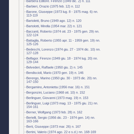
Barbera Editore. Firenze (1949 dic. 2) n. 111
Barbieri, Orazio (1975 feb. 12) n. 112
Barone, Giuseppe (1973 lug. 8 - 1975 mag. 6) nn.
113-119
Bartoletti, Bruno (1949 ago. 12) n. 120
Bartolotti, Mirella (1954 mar. 22) n. 121
Barzanti, Roberto (1974 ott. 23 - 1975 gen. 29) nn.
122-124
Battaglia, Roberto (1955 apr. 11 - 1959 gen. 19) nn.
125-126
Bedeschi, Lorenzo (1974 giu. 27 - 1974 dic. 10) nn.
127-128
Belfagor. Firenze (1949 giu. 18 - 1974 lug. 20) nn.
129-144
Belvederi, Raffaele (1950 giu. 2) n. 145
Bendiscioli, Mario (1970 gen. 19) n. 146
Berengo, Marino (1950 giu. 30 - 1973 dic. 20) nn.
147-150
Bergamino, Antonietta (1956 mar. 16) n. 151
Bergonzini, Luciano (1968 ott. 10) n. 152
Berlinguer, Giovanni (1973 mag. 19) n. 153
Berlinguer, Luigi (1973 mag. 13 - 1975 giu. 21) nn.
154-161
Berner, Wolfgang (1973 feb. 28) n. 162
Bertelli, Sergio (1956 dic. 23 - 1974 gen. 14) nn.
163-166
Berti, Giuseppe (1973 mar. 26) n. 167
Bertini, Valerio (1974 ago. 22 e s.d.) nn. 168-169