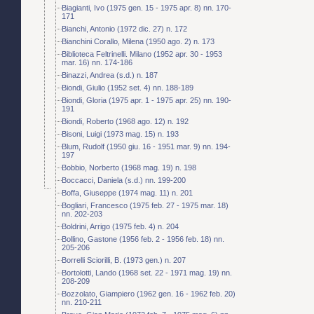
Biagianti, Ivo (1975 gen. 15 - 1975 apr. 8) nn. 170-
171
Bianchi, Antonio (1972 dic. 27) n. 172
Bianchini Corallo, Milena (1950 ago. 2) n. 173
Biblioteca Feltrinelli. Milano (1952 apr. 30 - 1953
mar. 16) nn. 174-186
Binazzi, Andrea (s.d.) n. 187
Biondi, Giulio (1952 set. 4) nn. 188-189
Biondi, Gloria (1975 apr. 1 - 1975 apr. 25) nn. 190-
191
Biondi, Roberto (1968 ago. 12) n. 192
Bisoni, Luigi (1973 mag. 15) n. 193
Blum, Rudolf (1950 giu. 16 - 1951 mar. 9) nn. 194-
197
Bobbio, Norberto (1968 mag. 19) n. 198
Boccacci, Daniela (s.d.) nn. 199-200
Boffa, Giuseppe (1974 mag. 11) n. 201
Bogliari, Francesco (1975 feb. 27 - 1975 mar. 18)
nn. 202-203
Boldrini, Arrigo (1975 feb. 4) n. 204
Bollino, Gastone (1956 feb. 2 - 1956 feb. 18) nn.
205-206
Borrelli Sciorilli, B. (1973 gen.) n. 207
Bortolotti, Lando (1968 set. 22 - 1971 mag. 19) nn.
208-209
Bozzolato, Giampiero (1962 gen. 16 - 1962 feb. 20)
nn. 210-211