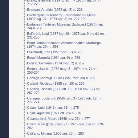
Bravo, Gian Mario (1972 feb. 7 - 1975 mag. 6) nn.
212-225
Bressan, Arnaldo (1973 giu. 5) n. 226
Büchergilde Gutenberg. Francoforte sul Meno
(1972 lug. 27 - 1974 apr. 3) nn. 227-229
Budapesti Történeti Muzeum. Budapest (1973 mar.
24) n. 230
Bulferetti, Luigi (1967 lug. 26 - 1975 apr. 9 e s.d.) nn.
231-253
Bund Demokratischer Wissenschaftler. Marburgo
(1974 giu. 26) n. 254
Burchardt, Otto (1957 ago. 17) n. 255
Busci, Marcella (1964 apr. 9) n. 256
Busino, Giovanni (1974 mag. 2) n. 257
Busoni, Jaurès (1972 mag. 3 - 1974 nov. 7) nn.
258-264
Caciagli Scardigli, Duilia (1951 mar. 20) n. 265
Caciolli, Rigoletto (1955 set. 29) n. 266
Caddeo, Rinaldo (1950 ott. 18 - 1950 nov. 17) nn.
267-270
Cafagna, Luciano ([1956] gen. 3 - 1973 feb. 19) nn.
271-274
Caiani, Luigi (1949 mag. 31) n. 275
Cajati, Agostino (1971 ott. 28) n. 276
Calamandrei, Mauro (1949 nov. 23) n. 277
Calice, Nino ([1973] lug. 27 - 1975 gen. 16) nn. 278-
282
Califano, Mimma (1968 set. 26) n. 283