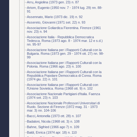
Arru, Angiolina (1973 gen. 23) n. 87
Artom, Eugenio (1950 nov. 7 - 1974 lug. 29) nn. 88-
91
Assennato, Mario (1973 dic. 19) n. 92
Assereto, Giovanni (1971 set. 22) n. 93
Associazione Goliardica Fiorentina. Firenze (1961
nov. 23) n. 94
Associazione Italia - Repubblica Democratica
Tedesca. Roma (1973 ago. 8 - 1974 mar. 12 e s.d.)
nn. 95-97
Associazione Italiana per i Rapporti Culturali con la
Bulgaria. Roma (1973 gen. 29 - 1974 ott. 27) nn. 98-
99
Associazione Italiana per i Rapporti Culturali con la
Polonia. Roma (1966 ago. 23) n. 100
Associazione Italiana per i Rapporti Culturali con la
Repubblica Popolare Democratica di Corea. Roma
(1974 giu. 22) n. 101
Associazione Italiana per i Rapporti Culturali con
l'Unione Sovietica. Roma (1968 ott. 9) n. 102
Associazione Nazionale Partigiani d'Italia. Faenza
(1974 set. 23) n. 103
Associazione Nazionale Professori Universitari di
Ruolo. Sezione di Firenze (1972 mag. 31 - 1973
mar. 3) nn. 104-106
Bacci, Antonella (1973 ott. 28) n. 107
Badaloni, Nicola (1968 ott. 3) n. 108
Bahne, Sigfried (1966 ago 7) n. 109
Baldi, Enrica (1974 apr. 18) n. 110