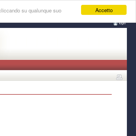
Accetto
 cliccando su qualunque suo
login