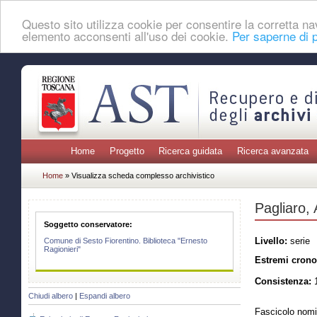
Questo sito utilizza cookie per consentire la corretta 
elemento acconsenti all'uso dei cookie.
Per saperne di p
Home
Progetto
Ricerca guidata
Ricerca avanzata
Home
» Visualizza scheda complesso archivistico
Pagliaro,
Soggetto conservatore:
Livello:
serie
Comune di Sesto Fiorentino. Biblioteca "Ernesto
Ragionieri"
Estremi crono
Consistenza:
1
Chiudi albero
|
Espandi albero
Fascicolo nomi