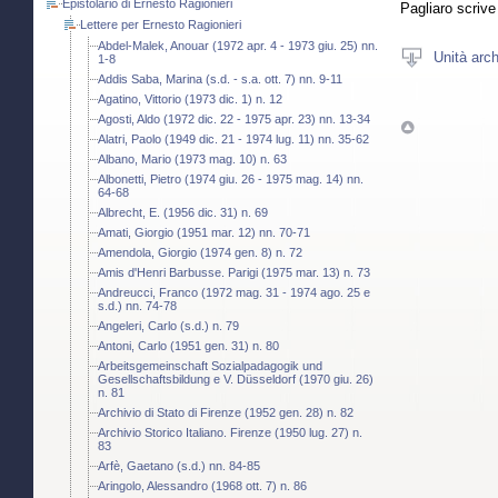
Epistolario di Ernesto Ragionieri
Pagliaro scrive
Lettere per Ernesto Ragionieri
Abdel-Malek, Anouar (1972 apr. 4 - 1973 giu. 25) nn.
Unità arch
1-8
Addis Saba, Marina (s.d. - s.a. ott. 7) nn. 9-11
Agatino, Vittorio (1973 dic. 1) n. 12
Agosti, Aldo (1972 dic. 22 - 1975 apr. 23) nn. 13-34
Alatri, Paolo (1949 dic. 21 - 1974 lug. 11) nn. 35-62
Albano, Mario (1973 mag. 10) n. 63
Albonetti, Pietro (1974 giu. 26 - 1975 mag. 14) nn.
64-68
Albrecht, E. (1956 dic. 31) n. 69
Amati, Giorgio (1951 mar. 12) nn. 70-71
Amendola, Giorgio (1974 gen. 8) n. 72
Amis d'Henri Barbusse. Parigi (1975 mar. 13) n. 73
Andreucci, Franco (1972 mag. 31 - 1974 ago. 25 e
s.d.) nn. 74-78
Angeleri, Carlo (s.d.) n. 79
Antoni, Carlo (1951 gen. 31) n. 80
Arbeitsgemeinschaft Sozialpadagogik und
Gesellschaftsbildung e V. Düsseldorf (1970 giu. 26)
n. 81
Archivio di Stato di Firenze (1952 gen. 28) n. 82
Archivio Storico Italiano. Firenze (1950 lug. 27) n.
83
Arfè, Gaetano (s.d.) nn. 84-85
Aringolo, Alessandro (1968 ott. 7) n. 86