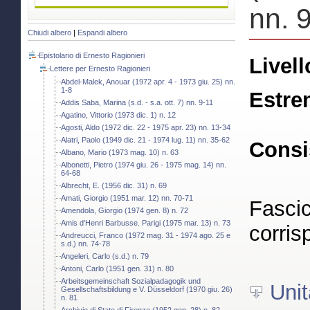
nn. 
Chiudi albero
|
Espandi albero
Epistolario di Ernesto Ragionieri
Livell
Lettere per Ernesto Ragionieri
Abdel-Malek, Anouar (1972 apr. 4 - 1973 giu. 25) nn.
1-8
Estre
Addis Saba, Marina (s.d. - s.a. ott. 7) nn. 9-11
Agatino, Vittorio (1973 dic. 1) n. 12
Agosti, Aldo (1972 dic. 22 - 1975 apr. 23) nn. 13-34
Alatri, Paolo (1949 dic. 21 - 1974 lug. 11) nn. 35-62
Consi
Albano, Mario (1973 mag. 10) n. 63
Albonetti, Pietro (1974 giu. 26 - 1975 mag. 14) nn.
64-68
Albrecht, E. (1956 dic. 31) n. 69
Amati, Giorgio (1951 mar. 12) nn. 70-71
Fascic
Amendola, Giorgio (1974 gen. 8) n. 72
Amis d'Henri Barbusse. Parigi (1975 mar. 13) n. 73
corris
Andreucci, Franco (1972 mag. 31 - 1974 ago. 25 e
s.d.) nn. 74-78
Angeleri, Carlo (s.d.) n. 79
Antoni, Carlo (1951 gen. 31) n. 80
Arbeitsgemeinschaft Sozialpadagogik und
Unit
Gesellschaftsbildung e V. Düsseldorf (1970 giu. 26)
n. 81
Archivio di Stato di Firenze (1952 gen. 28) n. 82