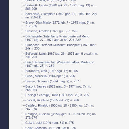
Bortolotti, Lando (1968 set. 22 - 1971 mag. 19) nn.
208-209
Bozzolato, Giampiero (1962 gen. 16 - 1962 feb. 20)
nn. 210-211
Bravo, Gian Mario (1972 feb. 7 - 1975 mag. 6) nn.
212-225
Bressan, Arnaldo (1973 giu. 5) n. 226
Büchergilde Gutenberg. Francoforte sul Meno
(1972 lug. 27 - 1974 apr. 3) nn. 227-229
Budapesti Történeti Muzeum. Budapest (1973 mar.
24) n. 230
Bulferetti, Luigi (1967 lug. 26 - 1975 apr. 9 e s.d.) nn.
231-253
Bund Demokratischer Wissenschaftler. Marburgo
(1974 giu. 26) n. 254
Burchardt, Otto (1957 ago. 17) n. 255
Busci, Marcella (1964 apr. 9) n. 256
Busino, Giovanni (1974 mag. 2) n. 257
Busoni, Jaurès (1972 mag. 3 - 1974 nov. 7) nn.
258-264
Caciagli Scardigli, Duilia (1951 mar. 20) n. 265
Caciolli, Rigoletto (1955 set. 29) n. 266
Caddeo, Rinaldo (1950 ott. 18 - 1950 nov. 17) nn.
267-270
Cafagna, Luciano ([1956] gen. 3 - 1973 feb. 19) nn.
271-274
Caiani, Luigi (1949 mag. 31) n. 275
Cajati, Agostino (1971 ott. 28) n. 276