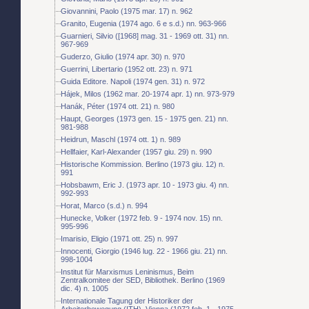
Giovannini, Paolo (1975 mar. 17) n. 962
Granito, Eugenia (1974 ago. 6 e s.d.) nn. 963-966
Guarnieri, Silvio ([1968] mag. 31 - 1969 ott. 31) nn.
967-969
Guderzo, Giulio (1974 apr. 30) n. 970
Guerrini, Libertario (1952 ott. 23) n. 971
Guida Editore. Napoli (1974 gen. 31) n. 972
Hájek, Milos (1962 mar. 20-1974 apr. 1) nn. 973-979
Hanák, Péter (1974 ott. 21) n. 980
Haupt, Georges (1973 gen. 15 - 1975 gen. 21) nn.
981-988
Heidrun, Maschl (1974 ott. 1) n. 989
Hellfaier, Karl-Alexander (1957 giu. 29) n. 990
Historische Kommission. Berlino (1973 giu. 12) n.
991
Hobsbawm, Eric J. (1973 apr. 10 - 1973 giu. 4) nn.
992-993
Horat, Marco (s.d.) n. 994
Hunecke, Volker (1972 feb. 9 - 1974 nov. 15) nn.
995-996
Imarisio, Eligio (1971 ott. 25) n. 997
Innocenti, Giorgio (1946 lug. 22 - 1966 giu. 21) nn.
998-1004
Institut für Marxismus Leninismus, Beim
Zentralkomitee der SED, Bibliothek. Berlino (1969
dic. 4) n. 1005
Internationale Tagung der Historiker der
Arbeiterbewegung (ITH). Vienna (1972 feb. 1 - 1975