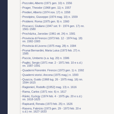
Pozzolini, Alberto (1971 gen. 10) n. 1556
Prager, Theodor (1968 gen. 11) n. 1557
Predieri, Alberto (1974 nov. 17) n. 1558
Prestipino, Giuseppe (1974 mag. 10) n. 1559
Problemi. Roma (1975 gen. 9) n. 1560
Procacci, Giuliano (1947 set. 9 - 1974 gen. 17) nn.
1561-1580
Procházka, Jaroslav (1961 ott. 24) n. 1581
Provincia di Firenze (1973 feb. 12 - 1974 lug. 18)
nn. 1582-1583
Provincia di Livorno (1975 mag. 28) n. 1584
Prunai Bernardini, Maria Luisa (1973 feb. 27) n.
1585
Puccio, Umberto (s.a. lug. 20) n. 1586
Puglisi, Sergio (1971 mar. 2 - 1971 feb. 10 e s.d.)
nn. 1587-1591
Quaderni Fiorentini. Firenze (1973 gen. 1) n. 1592
Quaderni storici. Ancona (1975 mag.) n. 1593
Quazza, Guido (1968 lug. 26 - 1975 mag. 16) nn.
1594-1615
Ragionieri, Rodolfo ([1952] mag. 13) n. 1616
Rama, Carlos (1971 nov. 6) n. 1617
Ránki, György (1974 feb. 4 - 1975 giu. 20 e s.d.)
nn. 1618-1625
Rapisardi, Renata (1973 feb. 25) n. 1626
Rasera, Fabrizio (1973 gen. 29 - 1973 feb. 20 e
s.d.) nn. 1627-1633