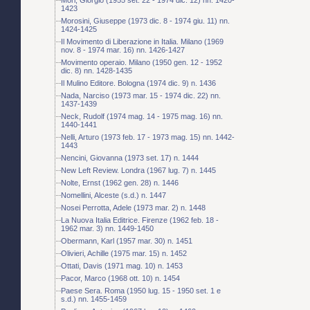
1423
Morosini, Giuseppe (1973 dic. 8 - 1974 giu. 11) nn.
1424-1425
Il Movimento di Liberazione in Italia. Milano (1969
nov. 8 - 1974 mar. 16) nn. 1426-1427
Movimento operaio. Milano (1950 gen. 12 - 1952
dic. 8) nn. 1428-1435
Il Mulino Editore. Bologna (1974 dic. 9) n. 1436
Nada, Narciso (1973 mar. 15 - 1974 dic. 22) nn.
1437-1439
Neck, Rudolf (1974 mag. 14 - 1975 mag. 16) nn.
1440-1441
Nelli, Arturo (1973 feb. 17 - 1973 mag. 15) nn. 1442-
1443
Nencini, Giovanna (1973 set. 17) n. 1444
New Left Review. Londra (1967 lug. 7) n. 1445
Nolte, Ernst (1962 gen. 28) n. 1446
Nomellini, Alceste (s.d.) n. 1447
Nosei Perrotta, Adele (1973 mar. 2) n. 1448
La Nuova Italia Editrice. Firenze (1962 feb. 18 -
1962 mar. 3) nn. 1449-1450
Obermann, Karl (1957 mar. 30) n. 1451
Olivieri, Achille (1975 mar. 15) n. 1452
Ottati, Davis (1971 mag. 10) n. 1453
Pacor, Marco (1968 ott. 10) n. 1454
Paese Sera. Roma (1950 lug. 15 - 1950 set. 1 e
s.d.) nn. 1455-1459