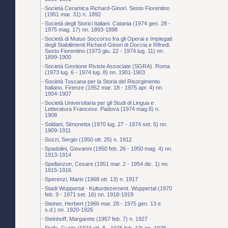
Società Ceramica Richard-Ginori. Sesto Fiorentino
(1951 mar. 31) n. 1892
Società degli Storici Italiani. Catania (1974 gen. 28 -
1975 mag. 17) nn. 1893-1898
Società di Mutuo Soccorso fra gli Operai e Impiegati
degli Stabilimenti Richard-Ginori di Doccia e Rifredi.
Sesto Fiorentino (1973 giu. 22 - 1974 lug. 11) nn.
1899-1900
Società Gestione Riviste Associate (SGRA). Roma
(1973 lug. 6 - 1974 lug. 8) nn. 1901-1903
Società Toscana per la Storia del Risorgimento
Italiano. Firenze (1952 mar. 18 - 1975 apr. 4) nn.
1904-1907
Società Universitaria per gli Studi di Lingua e
Letteratura Francese. Padova (1974 mag.8) n.
1908
Soldani, Simonetta (1970 lug. 27 - 1974 set. 5) nn.
1909-1911
Sozzi, Sergio (1950 ott. 25) n. 1912
Spadolini, Giovanni (1950 feb. 26 - 1950 mag. 4) nn.
1913-1914
Spellanzon, Cesare (1951 mar. 2 - 1954 dic. 1) nn.
1915-1916
Sperenzi, Mario (1968 ott. 13) n. 1917
Stadt Wuppertal - Kulturdezernent. Wuppertal (1970
feb. 9 - 1971 set. 16) nn. 1918-1919
Steiner, Herbert (1966 mar. 28 - 1975 gen. 13 e
s.d.) nn. 1920-1926
Steinhoff, Margarete (1957 feb. 7) n. 1927
Stella, Guido (1974 ott. 8 - 1975 feb. 12) nn. 1928-