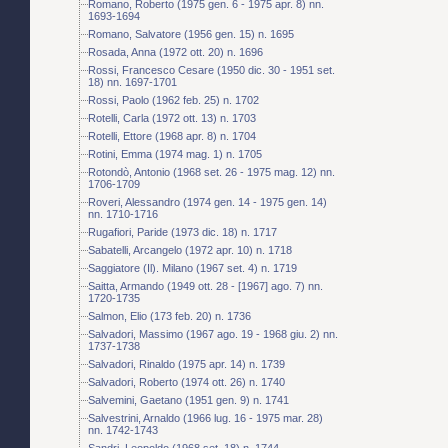
Romano, Roberto (1975 gen. 6 - 1975 apr. 8) nn.
1693-1694
Romano, Salvatore (1956 gen. 15) n. 1695
Rosada, Anna (1972 ott. 20) n. 1696
Rossi, Francesco Cesare (1950 dic. 30 - 1951 set.
18) nn. 1697-1701
Rossi, Paolo (1962 feb. 25) n. 1702
Rotelli, Carla (1972 ott. 13) n. 1703
Rotelli, Ettore (1968 apr. 8) n. 1704
Rotini, Emma (1974 mag. 1) n. 1705
Rotondò, Antonio (1968 set. 26 - 1975 mag. 12) nn.
1706-1709
Roveri, Alessandro (1974 gen. 14 - 1975 gen. 14)
nn. 1710-1716
Rugafiori, Paride (1973 dic. 18) n. 1717
Sabatelli, Arcangelo (1972 apr. 10) n. 1718
Saggiatore (Il). Milano (1967 set. 4) n. 1719
Saitta, Armando (1949 ott. 28 - [1967] ago. 7) nn.
1720-1735
Salmon, Elio (173 feb. 20) n. 1736
Salvadori, Massimo (1967 ago. 19 - 1968 giu. 2) nn.
1737-1738
Salvadori, Rinaldo (1975 apr. 14) n. 1739
Salvadori, Roberto (1974 ott. 26) n. 1740
Salvemini, Gaetano (1951 gen. 9) n. 1741
Salvestrini, Arnaldo (1966 lug. 16 - 1975 mar. 28)
nn. 1742-1743
Sandri, Leopoldo (1968 set. 18) n. 1744