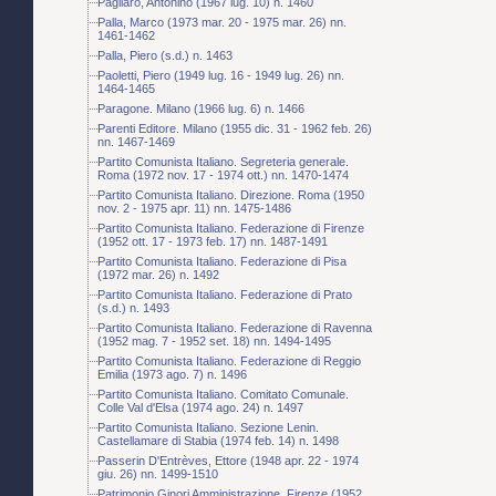
Pagliaro, Antonino (1967 lug. 10) n. 1460
Palla, Marco (1973 mar. 20 - 1975 mar. 26) nn.
1461-1462
Palla, Piero (s.d.) n. 1463
Paoletti, Piero (1949 lug. 16 - 1949 lug. 26) nn.
1464-1465
Paragone. Milano (1966 lug. 6) n. 1466
Parenti Editore. Milano (1955 dic. 31 - 1962 feb. 26)
nn. 1467-1469
Partito Comunista Italiano. Segreteria generale.
Roma (1972 nov. 17 - 1974 ott.) nn. 1470-1474
Partito Comunista Italiano. Direzione. Roma (1950
nov. 2 - 1975 apr. 11) nn. 1475-1486
Partito Comunista Italiano. Federazione di Firenze
(1952 ott. 17 - 1973 feb. 17) nn. 1487-1491
Partito Comunista Italiano. Federazione di Pisa
(1972 mar. 26) n. 1492
Partito Comunista Italiano. Federazione di Prato
(s.d.) n. 1493
Partito Comunista Italiano. Federazione di Ravenna
(1952 mag. 7 - 1952 set. 18) nn. 1494-1495
Partito Comunista Italiano. Federazione di Reggio
Emilia (1973 ago. 7) n. 1496
Partito Comunista Italiano. Comitato Comunale.
Colle Val d'Elsa (1974 ago. 24) n. 1497
Partito Comunista Italiano. Sezione Lenin.
Castellamare di Stabia (1974 feb. 14) n. 1498
Passerin D'Entrèves, Ettore (1948 apr. 22 - 1974
giu. 26) nn. 1499-1510
Patrimonio Ginori Amministrazione. Firenze (1952