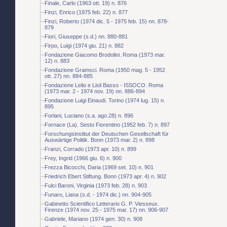
Finale, Carlo (1963 ott. 19) n. 876
Finzi, Enrico (1975 feb. 22) n. 877
Finzi, Roberto (1974 dic. 5 - 1975 feb. 15) nn. 878-
879
Fiori, Giuseppe (s.d.) nn. 880-881
Firpo, Luigi (1974 giu. 21) n. 882
Fondazione Giacomo Brodolini. Roma (1973 mar.
12) n. 883
Fondazione Gramsci. Roma (1950 mag. 5 - 1952
ott. 27) nn. 884-885
Fondazione Lelio e Lisli Basso - ISSOCO. Roma
(1973 mar. 2 - 1974 nov. 19) nn. 886-894
Fondazione Luigi Einaudi. Torino (1974 lug. 15) n.
895
Forlani, Luciano (s.a. ago.28) n. 896
Fornace (La). Sesto Fiorentino (1952 feb. 7) n. 897
Forschungsinstitut der Deutschen Gesellschaft für
Auswärtige Politik. Bonn (1973 mar. 2) n. 898
Franzi, Corrado (1973 apr. 10) n. 899
Frey, Ingrid (1966 giu. 6) n. 900
Frezza Bicocchi, Daria (1969 set. 10) n. 901
Friedrich Ebert Stiftung. Bonn (1973 apr. 4) n. 902
Fulci Baroni, Virginia (1973 feb. 28) n. 903
Funaro, Liana (s.d. - 1974 dic.) nn. 904-905
Gabinetto Scientifico Letterario G. P. Viesseux.
Firenze (1974 nov. 25 - 1975 mar. 17) nn. 906-907
Gabriele, Mariano (1974 gen. 30) n. 908