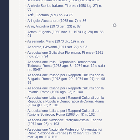
Archivio Storico Italiano. Firenze (1950 lug. 27) n.
83
Arfè, Gaetano (s.d.) nn. 84-85
Aringolo, Alessandro (1968 ott. 7) n. 86
Arru, Angiolina (1973 gen. 23) n. 87
Artom, Eugenio (1950 nov. 7 - 1974 lug. 29) nn. 88-
91
Assennato, Mario (1973 dic. 19) n. 92
Assereto, Giovanni (1971 set. 22) n. 93
Associazione Goliardica Fiorentina. Firenze (1961
nov. 23) n. 94
Associazione Italia - Repubblica Democratica
Tedesca. Roma (1973 ago. 8 - 1974 mar. 12 e s.d.)
nn. 95-97
Associazione Italiana per i Rapporti Culturali con la
Bulgaria. Roma (1973 gen. 29 - 1974 ott. 27) nn. 98-
99
Associazione Italiana per i Rapporti Culturali con la
Polonia. Roma (1966 ago. 23) n. 100
Associazione Italiana per i Rapporti Culturali con la
Repubblica Popolare Democratica di Corea. Roma
(1974 giu. 22) n. 101
Associazione Italiana per i Rapporti Culturali con
l'Unione Sovietica. Roma (1968 ott. 9) n. 102
Associazione Nazionale Partigiani d'Italia. Faenza
(1974 set. 23) n. 103
Associazione Nazionale Professori Universitari di
Ruolo. Sezione di Firenze (1972 mag. 31 - 1973
mar. 3) nn. 104-106