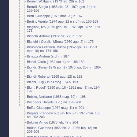
Berner, Wolfgang (1973 feb. 28) n. 162
Bertelli, Sergio (1956 dic. 23 - 1974 gen. 14) nn.
163-166
Berti, Giuseppe (1973 mar. 26) n. 167
Bertini, Valerio (1974 ago. 22 e s.d.) nn. 168-169
Biagianti, Ivo (1975 gen. 15 - 1975 apr. 8) nn. 170-
171
Bianchi, Antonio (1972 dic. 27) n. 172
Bianchini Corallo, Milena (1950 ago. 2) n. 173
Biblioteca Feltrinelli. Milano (1952 apr. 30 - 1953
mar. 16) nn. 174-186
Binazzi, Andrea (s.d.) n. 187
Biondi, Giulio (1952 set. 4) nn. 188-189
Biondi, Gloria (1975 apr. 1 - 1975 apr. 25) nn. 190-
191
Biondi, Roberto (1968 ago. 12) n. 192
Bisoni, Luigi (1973 mag. 15) n. 193
Blum, Rudolf (1950 giu. 16 - 1951 mar. 9) nn. 194-
197
Bobbio, Norberto (1968 mag. 19) n. 198
Boccacci, Daniela (s.d.) nn. 199-200
Boffa, Giuseppe (1974 mag. 11) n. 201
Bogliari, Francesco (1975 feb. 27 - 1975 mar. 18)
nn. 202-203
Boldrini, Arrigo (1975 feb. 4) n. 204
Bollino, Gastone (1956 feb. 2 - 1956 feb. 18) nn.
205-206
Borrelli Sciorilli, B. (1973 gen.) n. 207