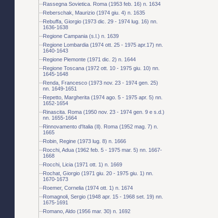
Rassegna Sovietica. Roma (1953 feb. 16) n. 1634
Reberschak, Maurizio (1974 giu. 4) n. 1635
Rebuffa, Giorgio (1973 dic. 29 - 1974 lug. 16) nn.
1636-1638
Regione Campania (s.l.) n. 1639
Regione Lombardia (1974 ott. 25 - 1975 apr.17) nn.
1640-1643
Regione Piemonte (1971 dic. 2) n. 1644
Regione Toscana (1972 ott. 10 - 1975 giu. 10) nn.
1645-1648
Renda, Francesco (1973 nov. 23 - 1974 gen. 25)
nn. 1649-1651
Repetto, Margherita (1974 ago. 5 - 1975 apr. 5) nn.
1652-1654
Rinascita. Roma (1950 nov. 23 - 1974 gen. 9 e s.d.)
nn. 1655-1664
Rinnovamento d'Italia (Il). Roma (1952 mag. 7) n.
1665
Robin, Regine (1973 lug. 8) n. 1666
Rocchi, Adua (1962 feb. 5 - 1975 mar. 5) nn. 1667-
1668
Rocchi, Licia (1971 ott. 1) n. 1669
Rochat, Giorgio (1971 giu. 20 - 1975 giu. 1) nn.
1670-1673
Roemer, Cornelia (1974 ott. 1) n. 1674
Romagnoli, Sergio (1948 apr. 15 - 1968 set. 19) nn.
1675-1691
Romano, Aldo (1956 mar. 30) n. 1692