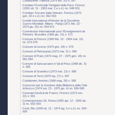
Costituzione. Faenza (1974 set. 10) n. 547
Comitato Provinciale Partigiani della Pace. Firenze
(1952 ott. 31 - 1953 mar. 2 e s.d.) nn. 548-551
Comitato Toscano Italia Vietnam. Firenze (1972
gen. 20 e s.d.) nn. 552-553
Comité International d'Histoire de la Deuxième
Guerre Mondiale. Milano - Parigi (1971 feb. 23 -
1974 giu. 25) nn. 554-571
Commission Internationale pour l'Enseignement de
l'Histoire. Bruxelles (1966 giu. 15) n. 572
Comune di Firenze (1950 feb. 10 - 1954 mar. 15)
nn. 573-578
Comune di Livorno (1974 gen. 28) n. 579
Comune di Pietrasanta (1973 mar. 3) n. 580
Comune di Prato (1974 mag. 27 - 1975 gen. 18) nn.
581-584
Comune di Sancasciano in Val di Pesa (1968 dic. 5)
n. 585
Comune di Scandicci (1973 mar. 13) n. 586
Comune di Terni (1970 lug. 17) n. 587
Confalonieri, Antonio (1968 mag. 28) n. 588
Consorzio per la Gestione della Biblioteca della Città
di Arezzo (1974 set. 23 - 1975 giu. 4) nn. 589-590
Consulat Général de France. Firenze (1973 nov.
22) n. 591
Contemporaneo (Il). Roma (1955 apr. 12 - 1955 dic.
3) nn. 592-593
Conti, Elio (1949 ott. 12 - 1974 lug. 5 e s.d.) nn. 594-
600