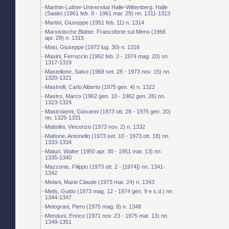
Marthin-Luther-Universitat Halle-Wittenberg. Halle
(Saale) (1961 feb. 8 - 1961 mar. 29) nn. 1311-1313
Martini, Giuseppe (1951 feb. 11) n. 1314
Marxistische Blatter. Francoforte sul Meno (1966
apr. 29) n. 1315
Masi, Giuseppe (1972 lug. 30) n. 1316
Masini, Ferruccio (1962 feb. 2 - 1974 mag. 20) nn.
1317-1319
Mastellone, Salvo (1968 set. 28 - 1973 nov. 15) nn.
1320-1321
Mastrelli, Carlo Alberto (1975 gen. 4) n. 1322
Mastro, Marco (1962 gen. 10 - 1962 gen. 26) nn.
1323-1324
Mastroianni, Giovanni (1973 ott. 28 - 1975 gen. 20)
nn. 1325-1331
Mattolini, Vincenzo (1973 nov. 2) n. 1332
Mattone, Antonello (1973 set. 10 - 1973 ott. 18) nn.
1333-1334
Maturi, Walter (1950 apr. 30 - 1951 mar. 13) nn.
1335-1340
Mazzonis, Filippo (1973 ott. 2 - [1974]) nn. 1341-
1342
Melani, Marie Claude (1973 mar. 24) n. 1343
Melis, Guido (1973 mag. 12 - 1974 gen. 9 e s.d.) nn.
1344-1347
Melograni, Piero (1975 mag. 9) n. 1348
Menduni, Enrico (1971 nov. 23 - 1975 mar. 13) nn.
1349-1351