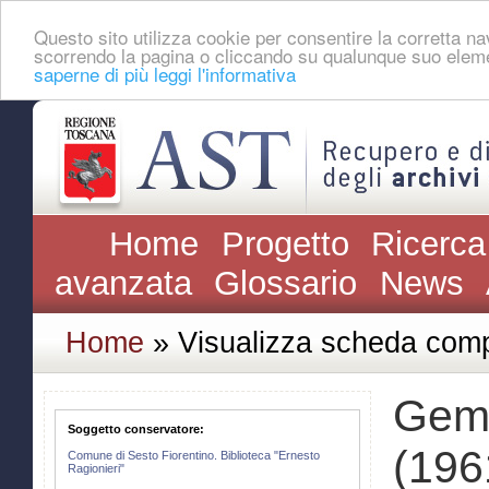
Questo sito utilizza cookie per consentire la corretta 
scorrendo la pagina o cliccando su qualunque suo eleme
saperne di più leggi l'informativa
Home
Progetto
Ricerca
avanzata
Glossario
News
Home
» Visualizza scheda comp
Gemk
Soggetto conservatore:
(196
Comune di Sesto Fiorentino. Biblioteca "Ernesto
Ragionieri"