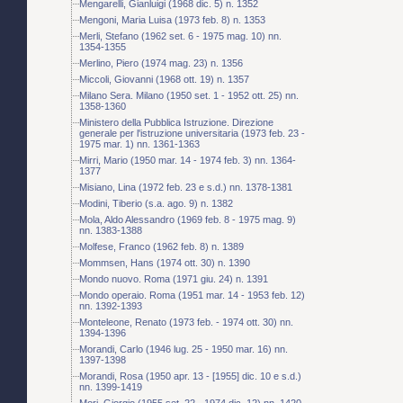
Mengarelli, Gianluigi (1968 dic. 5) n. 1352
Mengoni, Maria Luisa (1973 feb. 8) n. 1353
Merli, Stefano (1962 set. 6 - 1975 mag. 10) nn.
1354-1355
Merlino, Piero (1974 mag. 23) n. 1356
Miccoli, Giovanni (1968 ott. 19) n. 1357
Milano Sera. Milano (1950 set. 1 - 1952 ott. 25) nn.
1358-1360
Ministero della Pubblica Istruzione. Direzione
generale per l'istruzione universitaria (1973 feb. 23 -
1975 mar. 1) nn. 1361-1363
Mirri, Mario (1950 mar. 14 - 1974 feb. 3) nn. 1364-
1377
Misiano, Lina (1972 feb. 23 e s.d.) nn. 1378-1381
Modini, Tiberio (s.a. ago. 9) n. 1382
Mola, Aldo Alessandro (1969 feb. 8 - 1975 mag. 9)
nn. 1383-1388
Molfese, Franco (1962 feb. 8) n. 1389
Mommsen, Hans (1974 ott. 30) n. 1390
Mondo nuovo. Roma (1971 giu. 24) n. 1391
Mondo operaio. Roma (1951 mar. 14 - 1953 feb. 12)
nn. 1392-1393
Monteleone, Renato (1973 feb. - 1974 ott. 30) nn.
1394-1396
Morandi, Carlo (1946 lug. 25 - 1950 mar. 16) nn.
1397-1398
Morandi, Rosa (1950 apr. 13 - [1955] dic. 10 e s.d.)
nn. 1399-1419
Mori, Giorgio (1955 set. 22 - 1974 dic. 12) nn. 1420-