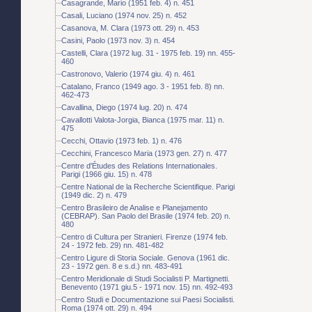
Casagrande, Mario (1951 feb. 4) n. 451
Casali, Luciano (1974 nov. 25) n. 452
Casanova, M. Clara (1973 ott. 29) n. 453
Casini, Paolo (1973 nov. 3) n. 454
Castelli, Clara (1972 lug. 31 - 1975 feb. 19) nn. 455-
460
Castronovo, Valerio (1974 giu. 4) n. 461
Catalano, Franco (1949 ago. 3 - 1951 feb. 8) nn.
462-473
Cavallina, Diego (1974 lug. 20) n. 474
Cavallotti Valota-Jorgia, Bianca (1975 mar. 11) n.
475
Cecchi, Ottavio (1973 feb. 1) n. 476
Cecchini, Francesco Maria (1973 gen. 27) n. 477
Centre d'Études des Relations Internationales.
Parigi (1966 giu. 15) n. 478
Centre National de la Recherche Scientifique. Parigi
(1949 dic. 2) n. 479
Centro Brasileiro de Analise e Planejamento
(CEBRAP). San Paolo del Brasile (1974 feb. 20) n.
480
Centro di Cultura per Stranieri. Firenze (1974 feb.
24 - 1972 feb. 29) nn. 481-482
Centro Ligure di Storia Sociale. Genova (1961 dic.
23 - 1972 gen. 8 e s.d.) nn. 483-491
Centro Meridionale di Studi Socialisti P. Martignetti.
Benevento (1971 giu.5 - 1971 nov. 15) nn. 492-493
Centro Studi e Documentazione sui Paesi Socialisti.
Roma (1974 ott. 29) n. 494