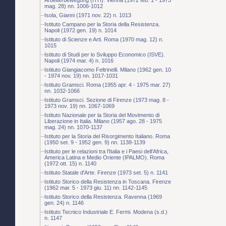
mag. 28) nn. 1006-1012
Isola, Gianni (1971 nov. 22) n. 1013
Istituto Campano per la Storia della Resistenza.
Napoli (1972 gen. 19) n. 1014
Istituto di Scienze e Arti. Roma (1970 mag. 12) n.
1015
Istituto di Studi per lo Sviluppo Economico (ISVE).
Napoli (1974 mar. 4) n. 1016
Istituto Giangiacomo Feltrinelli. Milano (1962 gen. 10
- 1974 nov. 19) nn. 1017-1031
Istituto Gramsci. Roma (1955 apr. 4 - 1975 mar. 27)
nn. 1032-1066
Istituto Gramsci. Sezione di Firenze (1973 mag. 8 -
1973 nov. 19) nn. 1067-1069
Istituto Nazionale per la Storia del Movimento di
Liberazione in Italia. Milano (1957 ago. 28 - 1975
mag. 24) nn. 1070-1137
Istituto per la Storia del Risorgimento Italiano. Roma
(1950 set. 9 - 1952 gen. 9) nn. 1138-1139
Istituto per le relazioni tra l'Italia e i Paesi dell'Africa,
America Latina e Medio Oriente (IPALMO). Roma
(1972 ott. 15) n. 1140
Istituto Statale d'Arte. Firenze (1973 set. 5) n. 1141
Istituto Storico della Resistenza in Toscana. Firenze
(1962 mar. 5 - 1973 giu. 11) nn. 1142-1145
Istituto Storico della Resistenza. Ravenna (1969
gen. 24) n. 1146
Istituto Tecnico Industriale E. Fermi. Modena (s.d.)
n. 1147