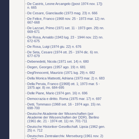
De Castris, Leone Arcangelo ([post 1974 nov. 17])
n. 665
De Cesare, Gianclaudio (1973 mag. 23) n. 666
De Felice, Franco (1968 nov. 25 - 1973 mar. 12) nn.
667-668
De Lazzari, Primo (1971 set. 11 - 1973 gen. 29) nn.
669-671
De Rosa, Arnaldo (1943 lug. 23 - 1944 nov. 22) nn.
672-675
De Rosa, Luigi (1974 giu. 22) n. 676
De Seta, Cesare (1974 ott. 25 - 1974 dic. 6) nn.
677-679
Debenedetti, Nicola (1971 set. 14) n. 680
Degen, Georges (1957 ago. 19) n. 681
Degl'Innocenti, Maurizio (1971 lug. 29) n. 682
Della Monica Matteotti, Adriana (1973 mar. 2) n. 683
Della Peruta, Franco ([1968] ott. 1; 1973 mar. 5 -
1975 apr. 8) nn. 684-695
Delle Piane, Mario (1974 gen. 16) n. 696
Democrazia e diritto. Roma (1975 mar. 17) n. 697
Detti, Tommaso (1968 set. 16 - 1974 ago. 15) nn.
698-700
Deutsche Akademie der Wissenchaften (poi
Akademie der Wissenchaften der DDR). Berlino
(1961 dic. 21 - 1974 ott. 11) nn. 701-711
Deutsche Historiker-Gesellschaft. Lipsia (1962 gen.
25) n. 712
Deutsches Zentralarchiv. Merseburg (1961 nov. 2)