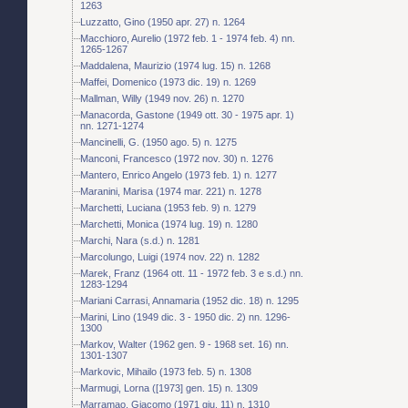
1263
Luzzatto, Gino (1950 apr. 27) n. 1264
Macchioro, Aurelio (1972 feb. 1 - 1974 feb. 4) nn.
1265-1267
Maddalena, Maurizio (1974 lug. 15) n. 1268
Maffei, Domenico (1973 dic. 19) n. 1269
Mallman, Willy (1949 nov. 26) n. 1270
Manacorda, Gastone (1949 ott. 30 - 1975 apr. 1)
nn. 1271-1274
Mancinelli, G. (1950 ago. 5) n. 1275
Manconi, Francesco (1972 nov. 30) n. 1276
Mantero, Enrico Angelo (1973 feb. 1) n. 1277
Maranini, Marisa (1974 mar. 221) n. 1278
Marchetti, Luciana (1953 feb. 9) n. 1279
Marchetti, Monica (1974 lug. 19) n. 1280
Marchi, Nara (s.d.) n. 1281
Marcolungo, Luigi (1974 nov. 22) n. 1282
Marek, Franz (1964 ott. 11 - 1972 feb. 3 e s.d.) nn.
1283-1294
Mariani Carrasi, Annamaria (1952 dic. 18) n. 1295
Marini, Lino (1949 dic. 3 - 1950 dic. 2) nn. 1296-
1300
Markov, Walter (1962 gen. 9 - 1968 set. 16) nn.
1301-1307
Markovic, Mihailo (1973 feb. 5) n. 1308
Marmugi, Lorna ([1973] gen. 15) n. 1309
Marramao, Giacomo (1971 giu. 11) n. 1310