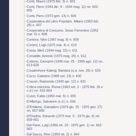
Conti, Mauro (1975 feb. 3) n. 601
Conti, Piero (1943 dic. 9 - 1944 mag. 11) nn. 602-
605
Conti, Piero (1973 gen. 13) n. 606
Cooperativa del Libro Popolare. Milano (1953 feb.
26) n. 607
Cooperativa di Consumo. Sesto Fiorentino (1952
mar. 5) n. 608
Cortese, Nino (1967 mag. 8) n. 609
Cortesi, Luigi (1975 mar. 4) n. 610
Costa, Mimì (1944 mag. 15) n. 611
Costabile, Antonio (1975 mag. 20) n. 612
Cottone, Giovanni (1948 mar. 25 - 1959 ago. 12) nn.
613-628
Coudenhove Kalergi, Barbara (s.a. nov. 20) n. 629
Cozzi, Gaetano (1968 set. 13) n. 630
Craveri, Raimondo (1949 apr. 12) n. 631
Critica marxista. Roma (1963 set. 2 - 1975 feb. 26 e
s.d.) nn. 632-654
Cusin, Fabio (1950 mar. 5) n. 655
D'Albergo, Salvatore (s.d.) n. 656
D'Emilione, Giampiero (1974 giu. 25 - 1975 gen. 27)
nn. 657-658
D'Onofrio, Edoardo (1973 mar. 5 - 1973 giu. 6) nn.
659-661
Dal Pane, Luigi (1950 ott. 19 - 1975 gen. 1) nn. 662-
663
Dal Sasso, Rino (1959 ott. 2) n. 664