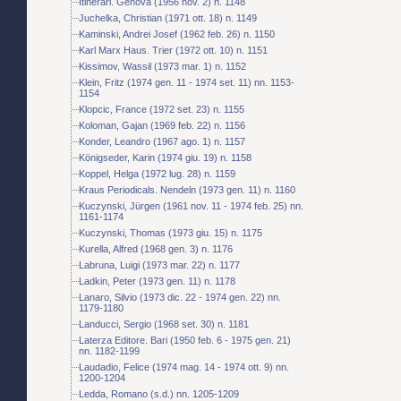
Itinerari. Genova (1956 nov. 2) n. 1148
Juchelka, Christian (1971 ott. 18) n. 1149
Kaminski, Andrei Josef (1962 feb. 26) n. 1150
Karl Marx Haus. Trier (1972 ott. 10) n. 1151
Kissimov, Wassil (1973 mar. 1) n. 1152
Klein, Fritz (1974 gen. 11 - 1974 set. 11) nn. 1153-
1154
Klopcic, France (1972 set. 23) n. 1155
Koloman, Gajan (1969 feb. 22) n. 1156
Konder, Leandro (1967 ago. 1) n. 1157
Königseder, Karin (1974 giu. 19) n. 1158
Koppel, Helga (1972 lug. 28) n. 1159
Kraus Periodicals. Nendeln (1973 gen. 11) n. 1160
Kuczynski, Jürgen (1961 nov. 11 - 1974 feb. 25) nn.
1161-1174
Kuczynski, Thomas (1973 giu. 15) n. 1175
Kurella, Alfred (1968 gen. 3) n. 1176
Labruna, Luigi (1973 mar. 22) n. 1177
Ladkin, Peter (1973 gen. 11) n. 1178
Lanaro, Silvio (1973 dic. 22 - 1974 gen. 22) nn.
1179-1180
Landucci, Sergio (1968 set. 30) n. 1181
Laterza Editore. Bari (1950 feb. 6 - 1975 gen. 21)
nn. 1182-1199
Laudadio, Felice (1974 mag. 14 - 1974 ott. 9) nn.
1200-1204
Ledda, Romano (s.d.) nn. 1205-1209