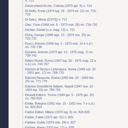
n. 713
Deutschland Archiv. Colonia (1973 apr. 9) n. 714
Di Nolfo, Ennio (1974 lug. 19 - 1974 ott. 21) nn. 715-
716
Di Salvo, Maria ([1973]) n. 717
Diaz, Furio (1968 set. 6 - 1973 mar. 26) nn. 718-720
Dichter, Daniel (s.a. mag. 13) n. 721
Doria, Giorgio (1968 ago. 13 - 1974 nov. 25) nn.
722-731
Ducci, Antonio (1966 lug. 2 - 1973 mar. 14 e s.d.)
nn. 732-738
Durante, Antonio (1973 apr. 13 - 1975 mag. 7) nn.
739-742
Editori Riuniti. Roma (1957 lug. 20 - 1975 mag. 22 e
s.d.) nn. 743-767
Edizioni di Storia e Letteratura. Roma (1949 set. 10
- 1951 gen. 17) nn. 768-770
Edizioni Rinascita. Roma (1950 feb. 23 - 1953 feb.
23) nn. 771-779
Edizioni Scientifiche Italiane. Napoli (1947 nov. 10 -
1950 lug. 19) nn. 780-781
Einaudi Editore. Torino (1949 giu. 5 - 1975 giu. 25)
nn. 782-819
Emilia. Bologna (1951 mar. 15 - 1952 nov. 7 e s.d.)
nn. 820-823
Fabbri Editori. Milano (1970 lug. 6) nn. 824-825
Fabbri, Fabio (1973 apr. 21) n. 826
Fabiani, Guido (1974 mar. 29) n. 827
Fabiani, Maria (1970 lug. 17) n. 828