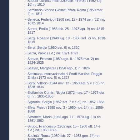
Seeber Libreria Internazionale. Firenze (1952 lug.
16) n. 1810
Seminario Storico Giaime Pintor. Roma (1950 mar.
4) n. 1811
Seneca, Federico (1968 set. 12 - 1974 gen. 31) nn.
1812-1814
Sereni, Emilio (1956 feb. 25 - 1973 apr. 9) nn. 1815-
1817
Sergi, Rosario (1949 lug. 19 - 1950 set. 2) nn. 1818-
1819
Sergi, Sergio (1950 set. 6) n. 1820
Serra, Paolo (s.d.) nn. 1821-1823
Sestan, Ernesto (1950 ago. 8 - 1975 mar. 2) nn.
1824-1825
Sestan, Margherita (1950 ago. 1) n. 1826
Settimana Internazionale di Studi Marxisti. Reggio
Emilia (1973 nov. 5) n. 1827
Sgroi, Vittorio (1944 nov. 12 - 1953 set. 5 e s.d.) nn.
1828-1834
Siciliani de Cumis, Nicola (1972 mag. 17 - 1975 giu.
8) nn. 1835-1856
Signorini, Sergio (1952 set. 7 e s.d.) nn. 1857-1858
Silva, Pietro (1950 nov. 3 - 1950 nov. 14) nn. 1859-
1860
Simonetti, Mario (1966 ago. 11 - 1970 lug. 19) nn.
1861-1862
Sirugo, Francesco (1962 apr. 15 - 1968 ott. 14 e
s.d.) nn. 1863-1865
Società. Roma (1950 feb. 27 - 1953 gen. 14) nn.
1866-1891