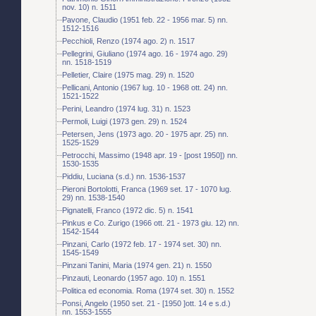
nov. 10) n. 1511
Pavone, Claudio (1951 feb. 22 - 1956 mar. 5) nn.
1512-1516
Pecchioli, Renzo (1974 ago. 2) n. 1517
Pellegrini, Giuliano (1974 ago. 16 - 1974 ago. 29)
nn. 1518-1519
Pelletier, Claire (1975 mag. 29) n. 1520
Pellicani, Antonio (1967 lug. 10 - 1968 ott. 24) nn.
1521-1522
Perini, Leandro (1974 lug. 31) n. 1523
Permoli, Luigi (1973 gen. 29) n. 1524
Petersen, Jens (1973 ago. 20 - 1975 apr. 25) nn.
1525-1529
Petrocchi, Massimo (1948 apr. 19 - [post 1950]) nn.
1530-1535
Piddiu, Luciana (s.d.) nn. 1536-1537
Pieroni Bortolotti, Franca (1969 set. 17 - 1070 lug.
29) nn. 1538-1540
Pignatelli, Franco (1972 dic. 5) n. 1541
Pinkus e Co. Zurigo (1966 ott. 21 - 1973 giu. 12) nn.
1542-1544
Pinzani, Carlo (1972 feb. 17 - 1974 set. 30) nn.
1545-1549
Pinzani Tanini, Maria (1974 gen. 21) n. 1550
Pinzauti, Leonardo (1957 ago. 10) n. 1551
Politica ed economia. Roma (1974 set. 30) n. 1552
Ponsi, Angelo (1950 set. 21 - [1950 ]ott. 14 e s.d.)
nn. 1553-1555