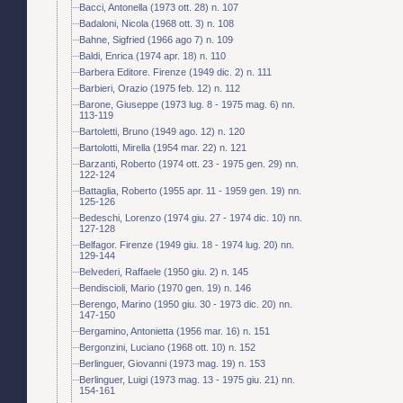
Bacci, Antonella (1973 ott. 28) n. 107
Badaloni, Nicola (1968 ott. 3) n. 108
Bahne, Sigfried (1966 ago 7) n. 109
Baldi, Enrica (1974 apr. 18) n. 110
Barbera Editore. Firenze (1949 dic. 2) n. 111
Barbieri, Orazio (1975 feb. 12) n. 112
Barone, Giuseppe (1973 lug. 8 - 1975 mag. 6) nn.
113-119
Bartoletti, Bruno (1949 ago. 12) n. 120
Bartolotti, Mirella (1954 mar. 22) n. 121
Barzanti, Roberto (1974 ott. 23 - 1975 gen. 29) nn.
122-124
Battaglia, Roberto (1955 apr. 11 - 1959 gen. 19) nn.
125-126
Bedeschi, Lorenzo (1974 giu. 27 - 1974 dic. 10) nn.
127-128
Belfagor. Firenze (1949 giu. 18 - 1974 lug. 20) nn.
129-144
Belvederi, Raffaele (1950 giu. 2) n. 145
Bendiscioli, Mario (1970 gen. 19) n. 146
Berengo, Marino (1950 giu. 30 - 1973 dic. 20) nn.
147-150
Bergamino, Antonietta (1956 mar. 16) n. 151
Bergonzini, Luciano (1968 ott. 10) n. 152
Berlinguer, Giovanni (1973 mag. 19) n. 153
Berlinguer, Luigi (1973 mag. 13 - 1975 giu. 21) nn.
154-161