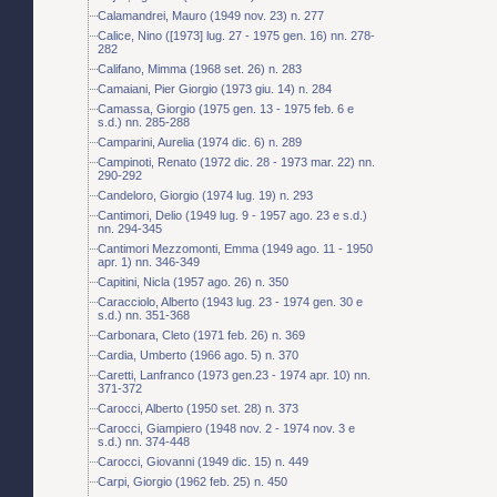
Calamandrei, Mauro (1949 nov. 23) n. 277
Calice, Nino ([1973] lug. 27 - 1975 gen. 16) nn. 278-
282
Califano, Mimma (1968 set. 26) n. 283
Camaiani, Pier Giorgio (1973 giu. 14) n. 284
Camassa, Giorgio (1975 gen. 13 - 1975 feb. 6 e
s.d.) nn. 285-288
Camparini, Aurelia (1974 dic. 6) n. 289
Campinoti, Renato (1972 dic. 28 - 1973 mar. 22) nn.
290-292
Candeloro, Giorgio (1974 lug. 19) n. 293
Cantimori, Delio (1949 lug. 9 - 1957 ago. 23 e s.d.)
nn. 294-345
Cantimori Mezzomonti, Emma (1949 ago. 11 - 1950
apr. 1) nn. 346-349
Capitini, Nicla (1957 ago. 26) n. 350
Caracciolo, Alberto (1943 lug. 23 - 1974 gen. 30 e
s.d.) nn. 351-368
Carbonara, Cleto (1971 feb. 26) n. 369
Cardia, Umberto (1966 ago. 5) n. 370
Caretti, Lanfranco (1973 gen.23 - 1974 apr. 10) nn.
371-372
Carocci, Alberto (1950 set. 28) n. 373
Carocci, Giampiero (1948 nov. 2 - 1974 nov. 3 e
s.d.) nn. 374-448
Carocci, Giovanni (1949 dic. 15) n. 449
Carpi, Giorgio (1962 feb. 25) n. 450