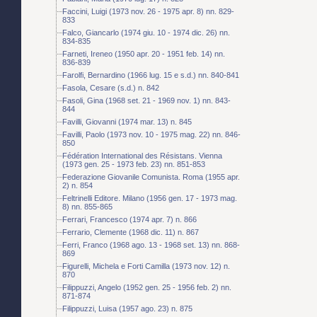
Faccini, Luigi (1973 nov. 26 - 1975 apr. 8) nn. 829-
833
Falco, Giancarlo (1974 giu. 10 - 1974 dic. 26) nn.
834-835
Farneti, Ireneo (1950 apr. 20 - 1951 feb. 14) nn.
836-839
Farolfi, Bernardino (1966 lug. 15 e s.d.) nn. 840-841
Fasola, Cesare (s.d.) n. 842
Fasoli, Gina (1968 set. 21 - 1969 nov. 1) nn. 843-
844
Favilli, Giovanni (1974 mar. 13) n. 845
Favilli, Paolo (1973 nov. 10 - 1975 mag. 22) nn. 846-
850
Fédération International des Résistans. Vienna
(1973 gen. 25 - 1973 feb. 23) nn. 851-853
Federazione Giovanile Comunista. Roma (1955 apr.
2) n. 854
Feltrinelli Editore. Milano (1956 gen. 17 - 1973 mag.
8) nn. 855-865
Ferrari, Francesco (1974 apr. 7) n. 866
Ferrario, Clemente (1968 dic. 11) n. 867
Ferri, Franco (1968 ago. 13 - 1968 set. 13) nn. 868-
869
Figurelli, Michela e Forti Camilla (1973 nov. 12) n.
870
Filippuzzi, Angelo (1952 gen. 25 - 1956 feb. 2) nn.
871-874
Filippuzzi, Luisa (1957 ago. 23) n. 875