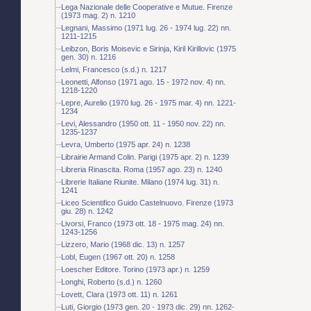
Lega Nazionale delle Cooperative e Mutue. Firenze
(1973 mag. 2) n. 1210
Legnani, Massimo (1971 lug. 26 - 1974 lug. 22) nn.
1211-1215
Leibzon, Boris Moisevic e Sirinja, Kiril Kirillovic (1975
gen. 30) n. 1216
Lelmi, Francesco (s.d.) n. 1217
Leonetti, Alfonso (1971 ago. 15 - 1972 nov. 4) nn.
1218-1220
Lepre, Aurelio (1970 lug. 26 - 1975 mar. 4) nn. 1221-
1234
Levi, Alessandro (1950 ott. 11 - 1950 nov. 22) nn.
1235-1237
Levra, Umberto (1975 apr. 24) n. 1238
Librairie Armand Colin. Parigi (1975 apr. 2) n. 1239
Libreria Rinascita. Roma (1957 ago. 23) n. 1240
Librerie Italiane Riunite. Milano (1974 lug. 31) n.
1241
Liceo Scientifico Guido Castelnuovo. Firenze (1973
giu. 28) n. 1242
Livorsi, Franco (1973 ott. 18 - 1975 mag. 24) nn.
1243-1256
Lizzero, Mario (1968 dic. 13) n. 1257
Lobl, Eugen (1967 ott. 20) n. 1258
Loescher Editore. Torino (1973 apr.) n. 1259
Longhi, Roberto (s.d.) n. 1260
Lovett, Clara (1973 ott. 11) n. 1261
Luti, Giorgio (1973 gen. 20 - 1973 dic. 29) nn. 1262-