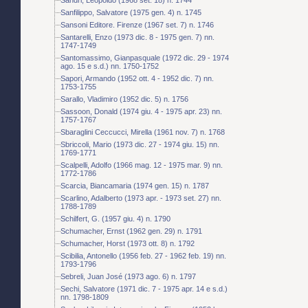
Sanfilippo, Salvatore (1975 gen. 4) n. 1745
Sansoni Editore. Firenze (1967 set. 7) n. 1746
Santarelli, Enzo (1973 dic. 8 - 1975 gen. 7) nn.
1747-1749
Santomassimo, Gianpasquale (1972 dic. 29 - 1974
ago. 15 e s.d.) nn. 1750-1752
Sapori, Armando (1952 ott. 4 - 1952 dic. 7) nn.
1753-1755
Sarallo, Vladimiro (1952 dic. 5) n. 1756
Sassoon, Donald (1974 giu. 4 - 1975 apr. 23) nn.
1757-1767
Sbaraglini Ceccucci, Mirella (1961 nov. 7) n. 1768
Sbriccoli, Mario (1973 dic. 27 - 1974 giu. 15) nn.
1769-1771
Scalpelli, Adolfo (1966 mag. 12 - 1975 mar. 9) nn.
1772-1786
Scarcia, Biancamaria (1974 gen. 15) n. 1787
Scarlino, Adalberto (1973 apr. - 1973 set. 27) nn.
1788-1789
Schilfert, G. (1957 giu. 4) n. 1790
Schumacher, Ernst (1962 gen. 29) n. 1791
Schumacher, Horst (1973 ott. 8) n. 1792
Scibilia, Antonello (1956 feb. 27 - 1962 feb. 19) nn.
1793-1796
Sebreli, Juan José (1973 ago. 6) n. 1797
Sechi, Salvatore (1971 dic. 7 - 1975 apr. 14 e s.d.)
nn. 1798-1809