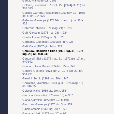
Gaeta, Franco (s.d.) n. 909
Galante, Severino (1973 set. 15 - [1974] ott. 29) nn.
910-913
Galante Garrone, Alessandro (1950 nov. 19 - 1968
ott. 8) nn. 914-920
Galasso, Giuseppe (1974 feb. 14 e s.d.) nn. 921-
922
Gallerano, Nicola (1971 mag. 21) n. 923
Galli, Giovanni (1975 mar. 28) n. 924
Gambi, Lucio (1975 gen. 7) n. 925
Garritano, Giuseppe (1950 ago. 4) n. 926
Gelli, Carlo (1967 giu. 14) n. 927
Gemkow, Heinrich e Hilde (1961 lug. 31 - 1974
lug. 25) nn. 928-939
Gencarelli, Elvira (1972 mag. 31 - 1972 giu. 10) nn.
940-941
Gennaro, Anna Maria (1974 feb. 25) n. 942
Gensini, Gastone (1973 apr. 2 - 1973 apr. 20) nn.
943-944
Gensini, Sergio (1961 nov. 20) n. 945
Gerratana, Valentino (1968 lug. 3 - 1975 mag. 18)
nn. 946-955
Geßner, Hans (1956 dic. 29) n. 956
Giardina, Concetta (1975 mar. 10) n. 957
Giarla, Carmine (1973 nov. 19) n. 958
Giarrizzo, Giuseppe (1973 dic. 3) n. 959
Gibelli, Antonio (1968 lug. 30) n. 960
Giovana, Mario (1973 apr. 20) n. 961