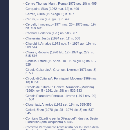
Centro Thomas Mann. Roma (1973 set. 10) n. 495
Cerqueira, Silas (1962 mar. 12) n. 496
Cerreti, Giulio (1973 ago. 5) n. 497
Cerutti, Furio (s.a. giu. 8) n. 498
Cervelli, Innocenzo (1974 nov. 25 - 1975 mag. 19)
nn. 499-505
Chabod, Federico (s.d.) nn. 506-507
Chavarría, Jesús (1974 set. 11) n. 508
Cherubini, Arnaldo (1973 nov. 7 - 1974 apr. 19) nn.
509-514
Chiarini, Roberto (1970 feb. 12 - 1974 giu.27) nn.
515-516
Cinnella, Ettore (1972 dic. 10 - 1974 giu. 6) nn. 517-
529
Circolo Culturale A. Gramsci. Livorno (1971 set. 8)
n. 530
Circolo di Cultura A. Formiggini. Modena (1969 nov.
18) n. 531
Circolo di Cultura P. Gobetti. Mirandola (Modena)
(1960 nov. 5 - 1961 dic. 28) nn. 532-533
Circolo Ricreativo Portuale. Livorno (1974 nov. 20)
n. 534
Clocchiatti, Amerigo (1972 set. 19) nn. 535-356
Collotti, Enzo (1970 giu. 28 - 1974 dic. 3) nn. 537-
545
Comitato Cittadino per la Difesa dell'Industria. Sesto
Fiorentino (anni cinquanta) n. 546
Comitato Permanente Antifascista per la Difesa della