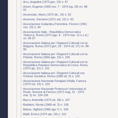
Arru, Angiolina (1973 gen. 23) n. 87
Artom, Eugenio (1950 nov. 7 - 1974 lug. 29) nn. 88-
91
Assennato, Mario (1973 dic. 19) n. 92
Assereto, Giovanni (1971 set. 22) n. 93
Associazione Goliardica Fiorentina. Firenze (1961
nov. 23) n. 94
Associazione Italia - Repubblica Democratica
Tedesca. Roma (1973 ago. 8 - 1974 mar. 12 e s.d.)
nn. 95-97
Associazione Italiana per i Rapporti Culturali con la
Bulgaria. Roma (1973 gen. 29 - 1974 ott. 27) nn. 98-
99
Associazione Italiana per i Rapporti Culturali con la
Polonia. Roma (1966 ago. 23) n. 100
Associazione Italiana per i Rapporti Culturali con la
Repubblica Popolare Democratica di Corea. Roma
(1974 giu. 22) n. 101
Associazione Italiana per i Rapporti Culturali con
l'Unione Sovietica. Roma (1968 ott. 9) n. 102
Associazione Nazionale Partigiani d'Italia. Faenza
(1974 set. 23) n. 103
Associazione Nazionale Professori Universitari di
Ruolo. Sezione di Firenze (1972 mag. 31 - 1973
mar. 3) nn. 104-106
Bacci, Antonella (1973 ott. 28) n. 107
Badaloni, Nicola (1968 ott. 3) n. 108
Bahne, Sigfried (1966 ago 7) n. 109
Baldi, Enrica (1974 apr. 18) n. 110