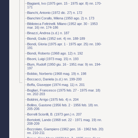
Biagianti, Ivo (1975 gen. 15 - 1975 apr. 8) nn. 170-
171
Bianchi, Antonio (1972 dic. 27) n. 172
Bianchini Corallo, Milena (1950 ago. 2) n. 173
Biblioteca Feltrinelli. Milano (1952 apr. 30 - 1953
mar. 16) nn. 174-186
Binazzi, Andrea (s.d.) n. 187
Biondi, Giulio (1952 set. 4) nn. 188-189
Biondi, Gloria (1975 apr. 1 - 1975 apr. 25) nn. 190-
191
Biondi, Roberto (1968 ago. 12) n. 192
Bisoni, Luigi (1973 mag. 15) n. 193
Blum, Rudolf (1950 giu. 16 - 1951 mar. 9) nn. 194-
197
Bobbio, Norberto (1968 mag. 19) n. 198
Boccacci, Daniela (s.d.) nn. 199-200
Boffa, Giuseppe (1974 mag. 11) n. 201
Bogliari, Francesco (1975 feb. 27 - 1975 mar. 18)
nn. 202-203
Boldrini, Arrigo (1975 feb. 4) n. 204
Bollino, Gastone (1956 feb. 2 - 1956 feb. 18) nn.
205-206
Borrelli Sciorilli, B. (1973 gen.) n. 207
Bortolotti, Lando (1968 set. 22 - 1971 mag. 19) nn.
208-209
Bozzolato, Giampiero (1962 gen. 16 - 1962 feb. 20)
nn. 210-211