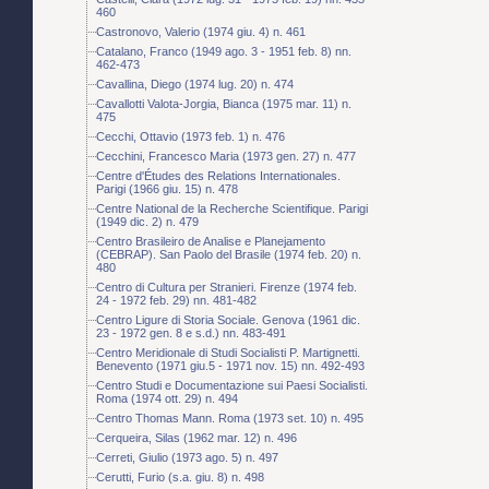
460
Castronovo, Valerio (1974 giu. 4) n. 461
Catalano, Franco (1949 ago. 3 - 1951 feb. 8) nn.
462-473
Cavallina, Diego (1974 lug. 20) n. 474
Cavallotti Valota-Jorgia, Bianca (1975 mar. 11) n.
475
Cecchi, Ottavio (1973 feb. 1) n. 476
Cecchini, Francesco Maria (1973 gen. 27) n. 477
Centre d'Études des Relations Internationales.
Parigi (1966 giu. 15) n. 478
Centre National de la Recherche Scientifique. Parigi
(1949 dic. 2) n. 479
Centro Brasileiro de Analise e Planejamento
(CEBRAP). San Paolo del Brasile (1974 feb. 20) n.
480
Centro di Cultura per Stranieri. Firenze (1974 feb.
24 - 1972 feb. 29) nn. 481-482
Centro Ligure di Storia Sociale. Genova (1961 dic.
23 - 1972 gen. 8 e s.d.) nn. 483-491
Centro Meridionale di Studi Socialisti P. Martignetti.
Benevento (1971 giu.5 - 1971 nov. 15) nn. 492-493
Centro Studi e Documentazione sui Paesi Socialisti.
Roma (1974 ott. 29) n. 494
Centro Thomas Mann. Roma (1973 set. 10) n. 495
Cerqueira, Silas (1962 mar. 12) n. 496
Cerreti, Giulio (1973 ago. 5) n. 497
Cerutti, Furio (s.a. giu. 8) n. 498