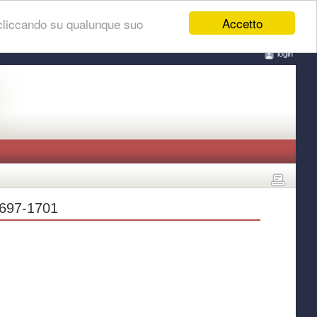
Accetto
 cliccando su qualunque suo
login
1697-1701