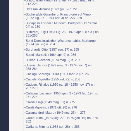
Bravo, Gian Mario (1972 feb. 7 - 1975 mag. 6) nn.
212-225
Bressan, Arnaldo (1973 giu. 5) n. 226
Büchergilde Gutenberg. Francoforte sul Meno
(1972 lug. 27 - 1974 apr. 3) nn. 227-229
Budapesti Történeti Muzeum. Budapest (1973 mar.
24) n. 230
Bulferetti, Luigi (1967 lug. 26 - 1975 apr. 9 e s.d.) nn.
231-253
Bund Demokratischer Wissenschaftler. Marburgo
(1974 giu. 26) n. 254
Burchardt, Otto (1957 ago. 17) n. 255
Busci, Marcella (1964 apr. 9) n. 256
Busino, Giovanni (1974 mag. 2) n. 257
Busoni, Jaurès (1972 mag. 3 - 1974 nov. 7) nn.
258-264
Caciagli Scardigli, Duilia (1951 mar. 20) n. 265
Caciolli, Rigoletto (1955 set. 29) n. 266
Caddeo, Rinaldo (1950 ott. 18 - 1950 nov. 17) nn.
267-270
Cafagna, Luciano ([1956] gen. 3 - 1973 feb. 19) nn.
271-274
Caiani, Luigi (1949 mag. 31) n. 275
Cajati, Agostino (1971 ott. 28) n. 276
Calamandrei, Mauro (1949 nov. 23) n. 277
Calice, Nino ([1973] lug. 27 - 1975 gen. 16) nn. 278-
282
Califano, Mimma (1968 set. 26) n. 283