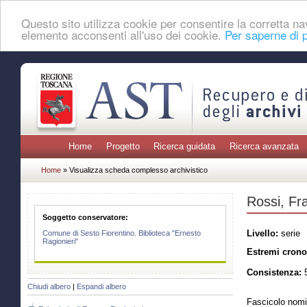
Questo sito utilizza cookie per consentire la corretta 
elemento acconsenti all'uso dei cookie.
Per saperne di p
Home
Progetto
Ricerca guidata
Ricerca avanzata
Home
» Visualizza scheda complesso archivistico
Rossi, Fr
Soggetto conservatore:
Livello:
serie
Comune di Sesto Fiorentino. Biblioteca "Ernesto
Ragionieri"
Estremi crono
Consistenza:
5
Chiudi albero
|
Espandi albero
Fascicolo nomi