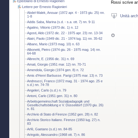
Epistolario di Ernesto Ragionieri
Rossi scrive anc
Lettere per Ernesto Ragionieri
Abdel-Malek, Anouar (1972 apr. 4 - 1973 giu. 25) nn.
Unità arch
1-8
Addis Saba, Marina (s.d. - s.a. ott. 7) nn. 9-11
Agatino, Vittorio (1973 dic. 1) n. 12
Agosti, Aldo (1972 dic. 22 - 1975 apr. 23) nn. 13-34
Alatri, Paolo (1949 dic. 21 - 1974 lug. 11) nn. 35-62
Albano, Mario (1973 mag. 10) n. 63
Albonetti, Pietro (1974 giu. 26 - 1975 mag. 14) nn.
64-68
Albrecht, E. (1956 dic. 31) n. 69
Amati, Giorgio (1951 mar. 12) nn. 70-71
Amendola, Giorgio (1974 gen. 8) n. 72
Amis d'Henri Barbusse. Parigi (1975 mar. 13) n. 73
Andreucci, Franco (1972 mag. 31 - 1974 ago. 25 e
s.d.) nn. 74-78
Angeleri, Carlo (s.d.) n. 79
Antoni, Carlo (1951 gen. 31) n. 80
Arbeitsgemeinschaft Sozialpadagogik und
Gesellschaftsbildung e V. Düsseldorf (1970 giu. 26)
n. 81
Archivio di Stato di Firenze (1952 gen. 28) n. 82
Archivio Storico Italiano. Firenze (1950 lug. 27) n.
83
Arfè, Gaetano (s.d.) nn. 84-85
Aringolo, Alessandro (1968 ott. 7) n. 86