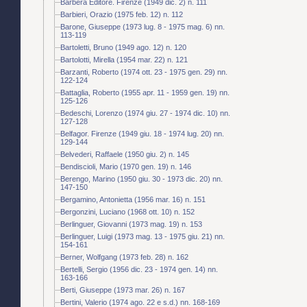
Barbera Editore. Firenze (1949 dic. 2) n. 111
Barbieri, Orazio (1975 feb. 12) n. 112
Barone, Giuseppe (1973 lug. 8 - 1975 mag. 6) nn.
113-119
Bartoletti, Bruno (1949 ago. 12) n. 120
Bartolotti, Mirella (1954 mar. 22) n. 121
Barzanti, Roberto (1974 ott. 23 - 1975 gen. 29) nn.
122-124
Battaglia, Roberto (1955 apr. 11 - 1959 gen. 19) nn.
125-126
Bedeschi, Lorenzo (1974 giu. 27 - 1974 dic. 10) nn.
127-128
Belfagor. Firenze (1949 giu. 18 - 1974 lug. 20) nn.
129-144
Belvederi, Raffaele (1950 giu. 2) n. 145
Bendiscioli, Mario (1970 gen. 19) n. 146
Berengo, Marino (1950 giu. 30 - 1973 dic. 20) nn.
147-150
Bergamino, Antonietta (1956 mar. 16) n. 151
Bergonzini, Luciano (1968 ott. 10) n. 152
Berlinguer, Giovanni (1973 mag. 19) n. 153
Berlinguer, Luigi (1973 mag. 13 - 1975 giu. 21) nn.
154-161
Berner, Wolfgang (1973 feb. 28) n. 162
Bertelli, Sergio (1956 dic. 23 - 1974 gen. 14) nn.
163-166
Berti, Giuseppe (1973 mar. 26) n. 167
Bertini, Valerio (1974 ago. 22 e s.d.) nn. 168-169