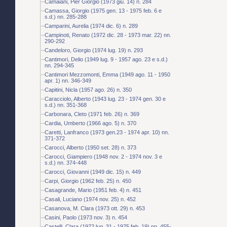
Camaiani, Pier Giorgio (1973 giu. 14) n. 284
Camassa, Giorgio (1975 gen. 13 - 1975 feb. 6 e
s.d.) nn. 285-288
Camparini, Aurelia (1974 dic. 6) n. 289
Campinoti, Renato (1972 dic. 28 - 1973 mar. 22) nn.
290-292
Candeloro, Giorgio (1974 lug. 19) n. 293
Cantimori, Delio (1949 lug. 9 - 1957 ago. 23 e s.d.)
nn. 294-345
Cantimori Mezzomonti, Emma (1949 ago. 11 - 1950
apr. 1) nn. 346-349
Capitini, Nicla (1957 ago. 26) n. 350
Caracciolo, Alberto (1943 lug. 23 - 1974 gen. 30 e
s.d.) nn. 351-368
Carbonara, Cleto (1971 feb. 26) n. 369
Cardia, Umberto (1966 ago. 5) n. 370
Caretti, Lanfranco (1973 gen.23 - 1974 apr. 10) nn.
371-372
Carocci, Alberto (1950 set. 28) n. 373
Carocci, Giampiero (1948 nov. 2 - 1974 nov. 3 e
s.d.) nn. 374-448
Carocci, Giovanni (1949 dic. 15) n. 449
Carpi, Giorgio (1962 feb. 25) n. 450
Casagrande, Mario (1951 feb. 4) n. 451
Casali, Luciano (1974 nov. 25) n. 452
Casanova, M. Clara (1973 ott. 29) n. 453
Casini, Paolo (1973 nov. 3) n. 454
Castelli, Clara (1972 lug. 31 - 1975 feb. 19) nn. 455-