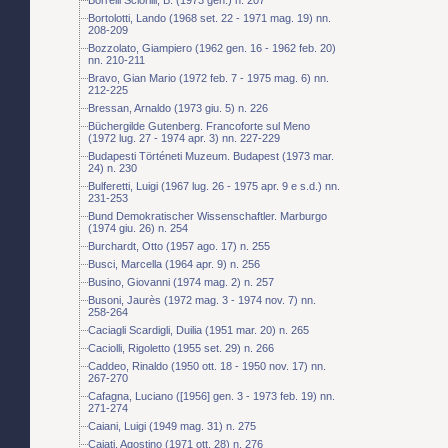
Bortolotti, Lando (1968 set. 22 - 1971 mag. 19) nn.
208-209
Bozzolato, Giampiero (1962 gen. 16 - 1962 feb. 20)
nn. 210-211
Bravo, Gian Mario (1972 feb. 7 - 1975 mag. 6) nn.
212-225
Bressan, Arnaldo (1973 giu. 5) n. 226
Büchergilde Gutenberg. Francoforte sul Meno
(1972 lug. 27 - 1974 apr. 3) nn. 227-229
Budapesti Történeti Muzeum. Budapest (1973 mar.
24) n. 230
Bulferetti, Luigi (1967 lug. 26 - 1975 apr. 9 e s.d.) nn.
231-253
Bund Demokratischer Wissenschaftler. Marburgo
(1974 giu. 26) n. 254
Burchardt, Otto (1957 ago. 17) n. 255
Busci, Marcella (1964 apr. 9) n. 256
Busino, Giovanni (1974 mag. 2) n. 257
Busoni, Jaurès (1972 mag. 3 - 1974 nov. 7) nn.
258-264
Caciagli Scardigli, Duilia (1951 mar. 20) n. 265
Caciolli, Rigoletto (1955 set. 29) n. 266
Caddeo, Rinaldo (1950 ott. 18 - 1950 nov. 17) nn.
267-270
Cafagna, Luciano ([1956] gen. 3 - 1973 feb. 19) nn.
271-274
Caiani, Luigi (1949 mag. 31) n. 275
Cajati, Agostino (1971 ott. 28) n. 276