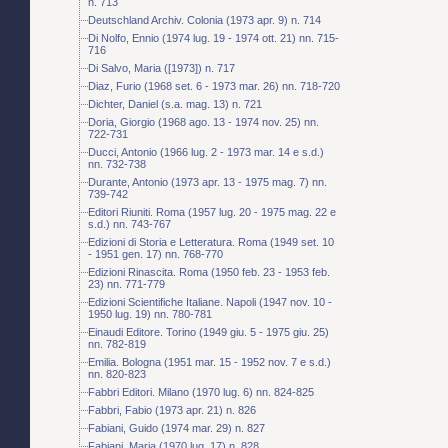
n. 713
Deutschland Archiv. Colonia (1973 apr. 9) n. 714
Di Nolfo, Ennio (1974 lug. 19 - 1974 ott. 21) nn. 715-
716
Di Salvo, Maria ([1973]) n. 717
Diaz, Furio (1968 set. 6 - 1973 mar. 26) nn. 718-720
Dichter, Daniel (s.a. mag. 13) n. 721
Doria, Giorgio (1968 ago. 13 - 1974 nov. 25) nn.
722-731
Ducci, Antonio (1966 lug. 2 - 1973 mar. 14 e s.d.)
nn. 732-738
Durante, Antonio (1973 apr. 13 - 1975 mag. 7) nn.
739-742
Editori Riuniti. Roma (1957 lug. 20 - 1975 mag. 22 e
s.d.) nn. 743-767
Edizioni di Storia e Letteratura. Roma (1949 set. 10
- 1951 gen. 17) nn. 768-770
Edizioni Rinascita. Roma (1950 feb. 23 - 1953 feb.
23) nn. 771-779
Edizioni Scientifiche Italiane. Napoli (1947 nov. 10 -
1950 lug. 19) nn. 780-781
Einaudi Editore. Torino (1949 giu. 5 - 1975 giu. 25)
nn. 782-819
Emilia. Bologna (1951 mar. 15 - 1952 nov. 7 e s.d.)
nn. 820-823
Fabbri Editori. Milano (1970 lug. 6) nn. 824-825
Fabbri, Fabio (1973 apr. 21) n. 826
Fabiani, Guido (1974 mar. 29) n. 827
Fabiani, Maria (1970 lug. 17) n. 828