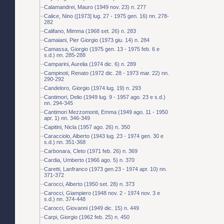
Calamandrei, Mauro (1949 nov. 23) n. 277
Calice, Nino ([1973] lug. 27 - 1975 gen. 16) nn. 278-
282
Califano, Mimma (1968 set. 26) n. 283
Camaiani, Pier Giorgio (1973 giu. 14) n. 284
Camassa, Giorgio (1975 gen. 13 - 1975 feb. 6 e
s.d.) nn. 285-288
Camparini, Aurelia (1974 dic. 6) n. 289
Campinoti, Renato (1972 dic. 28 - 1973 mar. 22) nn.
290-292
Candeloro, Giorgio (1974 lug. 19) n. 293
Cantimori, Delio (1949 lug. 9 - 1957 ago. 23 e s.d.)
nn. 294-345
Cantimori Mezzomonti, Emma (1949 ago. 11 - 1950
apr. 1) nn. 346-349
Capitini, Nicla (1957 ago. 26) n. 350
Caracciolo, Alberto (1943 lug. 23 - 1974 gen. 30 e
s.d.) nn. 351-368
Carbonara, Cleto (1971 feb. 26) n. 369
Cardia, Umberto (1966 ago. 5) n. 370
Caretti, Lanfranco (1973 gen.23 - 1974 apr. 10) nn.
371-372
Carocci, Alberto (1950 set. 28) n. 373
Carocci, Giampiero (1948 nov. 2 - 1974 nov. 3 e
s.d.) nn. 374-448
Carocci, Giovanni (1949 dic. 15) n. 449
Carpi, Giorgio (1962 feb. 25) n. 450