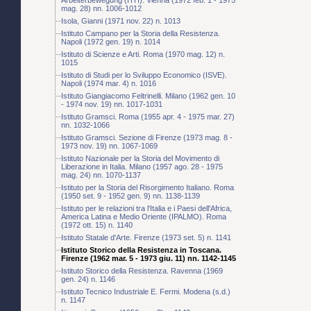
mag. 28) nn. 1006-1012
Isola, Gianni (1971 nov. 22) n. 1013
Istituto Campano per la Storia della Resistenza.
Napoli (1972 gen. 19) n. 1014
Istituto di Scienze e Arti. Roma (1970 mag. 12) n.
1015
Istituto di Studi per lo Sviluppo Economico (ISVE).
Napoli (1974 mar. 4) n. 1016
Istituto Giangiacomo Feltrinelli. Milano (1962 gen. 10
- 1974 nov. 19) nn. 1017-1031
Istituto Gramsci. Roma (1955 apr. 4 - 1975 mar. 27)
nn. 1032-1066
Istituto Gramsci. Sezione di Firenze (1973 mag. 8 -
1973 nov. 19) nn. 1067-1069
Istituto Nazionale per la Storia del Movimento di
Liberazione in Italia. Milano (1957 ago. 28 - 1975
mag. 24) nn. 1070-1137
Istituto per la Storia del Risorgimento Italiano. Roma
(1950 set. 9 - 1952 gen. 9) nn. 1138-1139
Istituto per le relazioni tra l'Italia e i Paesi dell'Africa,
America Latina e Medio Oriente (IPALMO). Roma
(1972 ott. 15) n. 1140
Istituto Statale d'Arte. Firenze (1973 set. 5) n. 1141
Istituto Storico della Resistenza in Toscana.
Firenze (1962 mar. 5 - 1973 giu. 11) nn. 1142-1145
Istituto Storico della Resistenza. Ravenna (1969
gen. 24) n. 1146
Istituto Tecnico Industriale E. Fermi. Modena (s.d.)
n. 1147