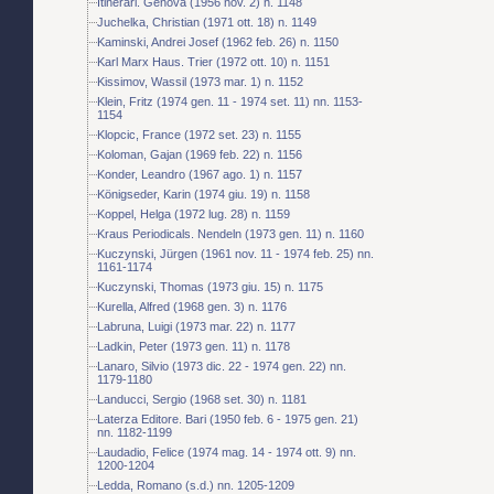
Itinerari. Genova (1956 nov. 2) n. 1148
Juchelka, Christian (1971 ott. 18) n. 1149
Kaminski, Andrei Josef (1962 feb. 26) n. 1150
Karl Marx Haus. Trier (1972 ott. 10) n. 1151
Kissimov, Wassil (1973 mar. 1) n. 1152
Klein, Fritz (1974 gen. 11 - 1974 set. 11) nn. 1153-
1154
Klopcic, France (1972 set. 23) n. 1155
Koloman, Gajan (1969 feb. 22) n. 1156
Konder, Leandro (1967 ago. 1) n. 1157
Königseder, Karin (1974 giu. 19) n. 1158
Koppel, Helga (1972 lug. 28) n. 1159
Kraus Periodicals. Nendeln (1973 gen. 11) n. 1160
Kuczynski, Jürgen (1961 nov. 11 - 1974 feb. 25) nn.
1161-1174
Kuczynski, Thomas (1973 giu. 15) n. 1175
Kurella, Alfred (1968 gen. 3) n. 1176
Labruna, Luigi (1973 mar. 22) n. 1177
Ladkin, Peter (1973 gen. 11) n. 1178
Lanaro, Silvio (1973 dic. 22 - 1974 gen. 22) nn.
1179-1180
Landucci, Sergio (1968 set. 30) n. 1181
Laterza Editore. Bari (1950 feb. 6 - 1975 gen. 21)
nn. 1182-1199
Laudadio, Felice (1974 mag. 14 - 1974 ott. 9) nn.
1200-1204
Ledda, Romano (s.d.) nn. 1205-1209