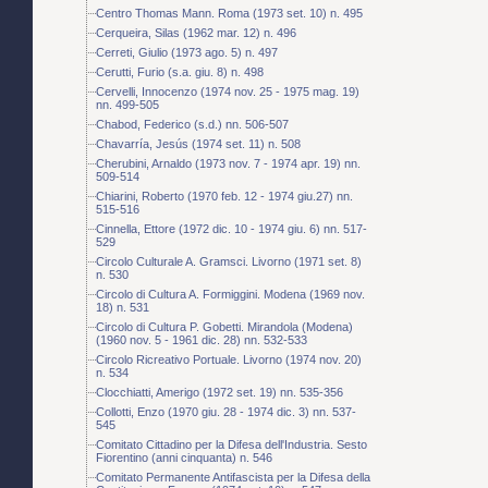
Centro Thomas Mann. Roma (1973 set. 10) n. 495
Cerqueira, Silas (1962 mar. 12) n. 496
Cerreti, Giulio (1973 ago. 5) n. 497
Cerutti, Furio (s.a. giu. 8) n. 498
Cervelli, Innocenzo (1974 nov. 25 - 1975 mag. 19)
nn. 499-505
Chabod, Federico (s.d.) nn. 506-507
Chavarría, Jesús (1974 set. 11) n. 508
Cherubini, Arnaldo (1973 nov. 7 - 1974 apr. 19) nn.
509-514
Chiarini, Roberto (1970 feb. 12 - 1974 giu.27) nn.
515-516
Cinnella, Ettore (1972 dic. 10 - 1974 giu. 6) nn. 517-
529
Circolo Culturale A. Gramsci. Livorno (1971 set. 8)
n. 530
Circolo di Cultura A. Formiggini. Modena (1969 nov.
18) n. 531
Circolo di Cultura P. Gobetti. Mirandola (Modena)
(1960 nov. 5 - 1961 dic. 28) nn. 532-533
Circolo Ricreativo Portuale. Livorno (1974 nov. 20)
n. 534
Clocchiatti, Amerigo (1972 set. 19) nn. 535-356
Collotti, Enzo (1970 giu. 28 - 1974 dic. 3) nn. 537-
545
Comitato Cittadino per la Difesa dell'Industria. Sesto
Fiorentino (anni cinquanta) n. 546
Comitato Permanente Antifascista per la Difesa della