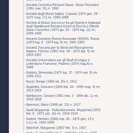
Società Ceramica Richard-Ginori. Sesto Fiorentino
(1951 mar. 31) n. 1892
Società degli Storici Italiani. Catania (1974 gen. 28 -
1975 mag. 17) nn. 1893-1898
Società di Mutuo Soccorso fra gli Operai e Impiegati
degli Stabilimenti Richard-Ginori di Doccia e Rifredi.
Sesto Fiorentino (1973 giu. 22 - 1974 lug. 11) nn.
1899-1900
Società Gestione Riviste Associate (SGRA). Roma
(1973 lug. 6 - 1974 lug. 8) nn. 1901-1903
Società Toscana per la Storia del Risorgimento
Italiano. Firenze (1952 mar. 18 - 1975 apr. 4) nn.
1904-1907
Società Universitaria per gli Studi di Lingua e
Letteratura Francese. Padova (1974 mag.8) n.
1908
Soldani, Simonetta (1970 lug. 27 - 1974 set. 5) nn.
1909-1911
Sozzi, Sergio (1950 ott. 25) n. 1912
Spadolini, Giovanni (1950 feb. 26 - 1950 mag. 4) nn.
1913-1914
Spellanzon, Cesare (1951 mar. 2 - 1954 dic. 1) nn.
1915-1916
Sperenzi, Mario (1968 ott. 13) n. 1917
Stadt Wuppertal - Kulturdezernent. Wuppertal (1970
feb. 9 - 1971 set. 16) nn. 1918-1919
Steiner, Herbert (1966 mar. 28 - 1975 gen. 13 e
s.d.) nn. 1920-1926
Steinhoff, Margarete (1957 feb. 7) n. 1927
Stella, Guido (1974 ott. 8 - 1975 feb. 12) nn. 1928-