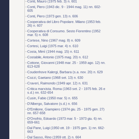
Conti, Mauro (1975 feb. 3) n. 601
Conti, Piero (1943 dic. 9 - 1944 mag. 11) nn. 602-
605
Conti, Piero (1973 gen. 13) n. 606
Cooperativa del Libro Popolare. Milano (1953 feb.
26) n. 607
Cooperativa di Consumo. Sesto Fiorentino (1952
mar. 5) n. 608
Cortese, Nino (1967 mag. 8) n. 609
Cortesi, Luigi (1975 mar. 4) n. 610
Costa, Mimì (1944 mag. 15) n. 611
Costabile, Antonio (1975 mag. 20) n. 612
Cottone, Giovanni (1948 mar. 25 - 1959 ago. 12) nn.
613-628
Coudenhove Kalergi, Barbara (s.a. nov. 20) n. 629
Cozzi, Gaetano (1968 set. 13) n. 630
Craveri, Raimondo (1949 apr. 12) n. 631
Critica marxista. Roma (1963 set. 2 - 1975 feb. 26 e
s.d.) nn. 632-654
Cusin, Fabio (1950 mar. 5) n. 655
D'Albergo, Salvatore (s.d.) n. 656
D'Emilione, Giampiero (1974 giu. 25 - 1975 gen. 27)
nn. 657-658
D'Onofrio, Edoardo (1973 mar. 5 - 1973 giu. 6) nn.
659-661
Dal Pane, Luigi (1950 ott. 19 - 1975 gen. 1) nn. 662-
663
Dal Sasso, Rino (1959 ott. 2) n. 664