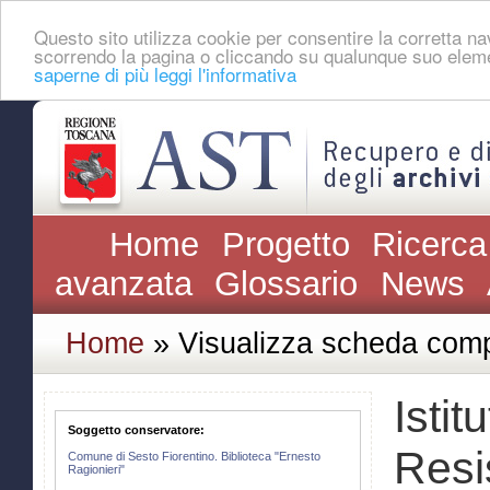
Questo sito utilizza cookie per consentire la corretta 
scorrendo la pagina o cliccando su qualunque suo eleme
saperne di più leggi l'informativa
Home
Progetto
Ricerca
avanzata
Glossario
News
Home
» Visualizza scheda comp
Istit
Soggetto conservatore:
Resi
Comune di Sesto Fiorentino. Biblioteca "Ernesto
Ragionieri"