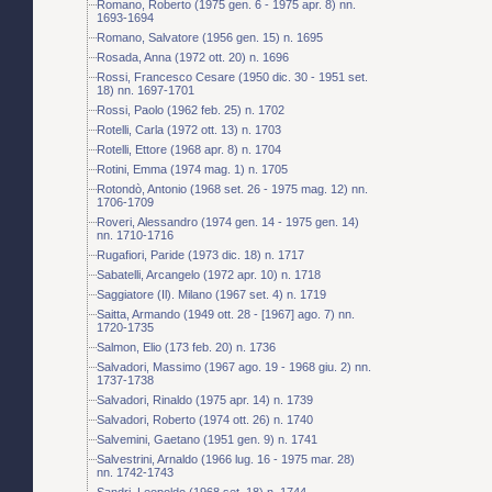
Romano, Roberto (1975 gen. 6 - 1975 apr. 8) nn.
1693-1694
Romano, Salvatore (1956 gen. 15) n. 1695
Rosada, Anna (1972 ott. 20) n. 1696
Rossi, Francesco Cesare (1950 dic. 30 - 1951 set.
18) nn. 1697-1701
Rossi, Paolo (1962 feb. 25) n. 1702
Rotelli, Carla (1972 ott. 13) n. 1703
Rotelli, Ettore (1968 apr. 8) n. 1704
Rotini, Emma (1974 mag. 1) n. 1705
Rotondò, Antonio (1968 set. 26 - 1975 mag. 12) nn.
1706-1709
Roveri, Alessandro (1974 gen. 14 - 1975 gen. 14)
nn. 1710-1716
Rugafiori, Paride (1973 dic. 18) n. 1717
Sabatelli, Arcangelo (1972 apr. 10) n. 1718
Saggiatore (Il). Milano (1967 set. 4) n. 1719
Saitta, Armando (1949 ott. 28 - [1967] ago. 7) nn.
1720-1735
Salmon, Elio (173 feb. 20) n. 1736
Salvadori, Massimo (1967 ago. 19 - 1968 giu. 2) nn.
1737-1738
Salvadori, Rinaldo (1975 apr. 14) n. 1739
Salvadori, Roberto (1974 ott. 26) n. 1740
Salvemini, Gaetano (1951 gen. 9) n. 1741
Salvestrini, Arnaldo (1966 lug. 16 - 1975 mar. 28)
nn. 1742-1743
Sandri, Leopoldo (1968 set. 18) n. 1744