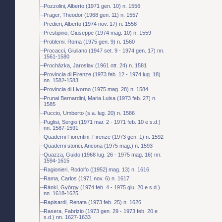
Pozzolini, Alberto (1971 gen. 10) n. 1556
Prager, Theodor (1968 gen. 11) n. 1557
Predieri, Alberto (1974 nov. 17) n. 1558
Prestipino, Giuseppe (1974 mag. 10) n. 1559
Problemi. Roma (1975 gen. 9) n. 1560
Procacci, Giuliano (1947 set. 9 - 1974 gen. 17) nn.
1561-1580
Procházka, Jaroslav (1961 ott. 24) n. 1581
Provincia di Firenze (1973 feb. 12 - 1974 lug. 18)
nn. 1582-1583
Provincia di Livorno (1975 mag. 28) n. 1584
Prunai Bernardini, Maria Luisa (1973 feb. 27) n.
1585
Puccio, Umberto (s.a. lug. 20) n. 1586
Puglisi, Sergio (1971 mar. 2 - 1971 feb. 10 e s.d.)
nn. 1587-1591
Quaderni Fiorentini. Firenze (1973 gen. 1) n. 1592
Quaderni storici. Ancona (1975 mag.) n. 1593
Quazza, Guido (1968 lug. 26 - 1975 mag. 16) nn.
1594-1615
Ragionieri, Rodolfo ([1952] mag. 13) n. 1616
Rama, Carlos (1971 nov. 6) n. 1617
Ránki, György (1974 feb. 4 - 1975 giu. 20 e s.d.)
nn. 1618-1625
Rapisardi, Renata (1973 feb. 25) n. 1626
Rasera, Fabrizio (1973 gen. 29 - 1973 feb. 20 e
s.d.) nn. 1627-1633