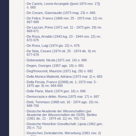
De Castris, Leone Arcangelo ([post 1974 nov. 17])
n. 665
De Cesare, Gianclaudio (1973 mag. 23) n. 666
De Felice, Franco (1968 nov. 25 - 1973 mar. 12) nn.
667-668
De Lazzari, Primo (1971 set. 11 - 1973 gen. 29) nn.
669-671
De Rosa, Arnaldo (1943 lug. 23 - 1944 nov. 22) nn.
672-675
De Rosa, Luigi (1974 giu. 22) n. 676
De Seta, Cesare (1974 ott. 25 - 1974 dic. 6) nn.
677-679
Debenedetti, Nicola (1971 set. 14) n. 680
Degen, Georges (1957 ago. 19) n. 681
Degl'Innocenti, Maurizio (1971 lug. 29) n. 682
Della Monica Matteotti, Adriana (1973 mar. 2) n. 683
Della Peruta, Franco ([1968] ott. 1; 1973 mar. 5 -
1975 apr. 8) nn. 684-695
Delle Piane, Mario (1974 gen. 16) n. 696
Democrazia e diritto. Roma (1975 mar. 17) n. 697
Detti, Tommaso (1968 set. 16 - 1974 ago. 15) nn.
698-700
Deutsche Akademie der Wissenchaften (poi
Akademie der Wissenchaften der DDR). Berlino
(1961 dic. 21 - 1974 ott. 11) nn. 701-711
Deutsche Historiker-Gesellschaft. Lipsia (1962 gen.
25) n. 712
Deutsches Zentralarchiv. Merseburg (1961 nov. 2)