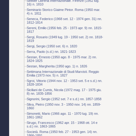
Seeber Libreria Internazionale. Firenze (1952 lug.
16) n. 1810
Seminario Storico Giaime Pintor. Roma (1950 mar.
4) n. 1811
Seneca, Federico (1968 set. 12 - 1974 gen. 31) nn.
1812-1814
Sereni, Emilio (1956 feb. 25 - 1973 apr. 9) nn. 1815-
1817
Sergi, Rosario (1949 lug. 19 - 1950 set. 2) nn. 1818-
1819
Sergi, Sergio (1950 set. 6) n. 1820
Serra, Paolo (s.d.) nn. 1821-1823
Sestan, Ernesto (1950 ago. 8 - 1975 mar. 2) nn.
1824-1825
Sestan, Margherita (1950 ago. 1) n. 1826
Settimana Internazionale di Studi Marxisti. Reggio
Emilia (1973 nov. 5) n. 1827
Sgroi, Vittorio (1944 nov. 12 - 1953 set. 5 e s.d.) nn.
1828-1834
Siciliani de Cumis, Nicola (1972 mag. 17 - 1975 giu.
8) nn. 1835-1856
Signorini, Sergio (1952 set. 7 e s.d.) nn. 1857-1858
Silva, Pietro (1950 nov. 3 - 1950 nov. 14) nn. 1859-
1860
Simonetti, Mario (1966 ago. 11 - 1970 lug. 19) nn.
1861-1862
Sirugo, Francesco (1962 apr. 15 - 1968 ott. 14 e
s.d.) nn. 1863-1865
Società. Roma (1950 feb. 27 - 1953 gen. 14) nn.
1866-1891