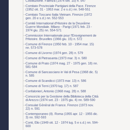
Costituzione. Faenza (1974 set. 10) n. 547
Comitato Provinciale Partigiani della Pace. Firenze
(1952 ott. 31 - 1953 mar. 2 e s.d.) nn. 548-551
Comitato Toscano Italia Vietnam. Firenze (1972
gen. 20 e s.d.) nn. 552-553
Comité International d'Histoire de la Deuxième
Guerre Mondiale. Milano - Parigi (1971 feb. 23 -
1974 giu. 25) nn. 554-571
Commission Internationale pour l'Enseignement de
l'Histoire. Bruxelles (1966 giu. 15) n. 572
Comune di Firenze (1950 feb. 10 - 1954 mar. 15)
nn. 573-578
Comune di Livorno (1974 gen. 28) n. 579
Comune di Pietrasanta (1973 mar. 3) n. 580
Comune di Prato (1974 mag. 27 - 1975 gen. 18) nn.
581-584
Comune di Sancasciano in Val di Pesa (1968 dic. 5)
n. 585
Comune di Scandicci (1973 mar. 13) n. 586
Comune di Terni (1970 lug. 17) n. 587
Confalonieri, Antonio (1968 mag. 28) n. 588
Consorzio per la Gestione della Biblioteca della Città
di Arezzo (1974 set. 23 - 1975 giu. 4) nn. 589-590
Consulat Général de France. Firenze (1973 nov.
22) n. 591
Contemporaneo (Il). Roma (1955 apr. 12 - 1955 dic.
3) nn. 592-593
Conti, Elio (1949 ott. 12 - 1974 lug. 5 e s.d.) nn. 594-
600