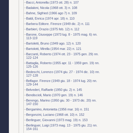
Bacci, Antonella (1973 ott. 28) n. 107
Badaloni, Nicola (1968 ott. 3) n. 108
Bahne, Sigfried (1966 ago 7) n. 109
Baldi, Enrica (1974 apr. 18) n. 110
Barbera Editore. Firenze (1949 dic. 2) n. 111
Barbieri, Orazio (1975 feb. 12) n. 112
Barone, Giuseppe (1973 lug. 8 - 1975 mag. 6) nn.
113-119
Bartoletti, Bruno (1949 ago. 12) n. 120
Bartolotti, Mirella (1954 mar. 22) n. 121
Barzanti, Roberto (1974 ott. 23 - 1975 gen. 29) nn.
122-124
Battaglia, Roberto (1955 apr. 11 - 1959 gen. 19) nn.
125-126
Bedeschi, Lorenzo (1974 giu. 27 - 1974 dic. 10) nn.
127-128
Belfagor. Firenze (1949 giu. 18 - 1974 lug. 20) nn.
129-144
Belvederi, Raffaele (1950 giu. 2) n. 145
Bendiscioli, Mario (1970 gen. 19) n. 146
Berengo, Marino (1950 giu. 30 - 1973 dic. 20) nn.
147-150
Bergamino, Antonietta (1956 mar. 16) n. 151
Bergonzini, Luciano (1968 ott. 10) n. 152
Berlinguer, Giovanni (1973 mag. 19) n. 153
Berlinguer, Luigi (1973 mag. 13 - 1975 giu. 21) nn.
154-161