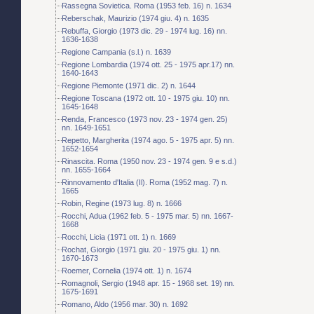
Rassegna Sovietica. Roma (1953 feb. 16) n. 1634
Reberschak, Maurizio (1974 giu. 4) n. 1635
Rebuffa, Giorgio (1973 dic. 29 - 1974 lug. 16) nn.
1636-1638
Regione Campania (s.l.) n. 1639
Regione Lombardia (1974 ott. 25 - 1975 apr.17) nn.
1640-1643
Regione Piemonte (1971 dic. 2) n. 1644
Regione Toscana (1972 ott. 10 - 1975 giu. 10) nn.
1645-1648
Renda, Francesco (1973 nov. 23 - 1974 gen. 25)
nn. 1649-1651
Repetto, Margherita (1974 ago. 5 - 1975 apr. 5) nn.
1652-1654
Rinascita. Roma (1950 nov. 23 - 1974 gen. 9 e s.d.)
nn. 1655-1664
Rinnovamento d'Italia (Il). Roma (1952 mag. 7) n.
1665
Robin, Regine (1973 lug. 8) n. 1666
Rocchi, Adua (1962 feb. 5 - 1975 mar. 5) nn. 1667-
1668
Rocchi, Licia (1971 ott. 1) n. 1669
Rochat, Giorgio (1971 giu. 20 - 1975 giu. 1) nn.
1670-1673
Roemer, Cornelia (1974 ott. 1) n. 1674
Romagnoli, Sergio (1948 apr. 15 - 1968 set. 19) nn.
1675-1691
Romano, Aldo (1956 mar. 30) n. 1692