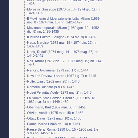
1423
Morosini, Giuseppe (1973 dic. 8 - 1974 giu. 11) nn.
1424-1425
Il Movimento di Liberazione in Italia. Milano (1969
nov. 8 - 1974 mar. 16) nn. 1426-1427
Movimento operaio. Milano (1950 gen. 12 - 1952
dic. 8) nn. 1428-1435
Il Mulino Editore. Bologna (1974 dic. 9) n. 1436
Nada, Narciso (1973 mar. 15 - 1974 dic. 22) nn.
1437-1439
Neck, Rudolf (1974 mag. 14 - 1975 mag. 16) nn.
1440-1441
Nelli, Arturo (1973 feb. 17 - 1973 mag. 15) nn. 1442-
1443
Nencini, Giovanna (1973 set. 17) n. 1444
New Left Review. Londra (1967 lug. 7) n. 1445
Nolte, Ernst (1962 gen. 28) n. 1446
Nomellini, Alceste (s.d.) n. 1447
Nosei Perrotta, Adele (1973 mar. 2) n. 1448
La Nuova Italia Editrice. Firenze (1962 feb. 18 -
1962 mar. 3) nn. 1449-1450
Obermann, Karl (1957 mar. 30) n. 1451
Olivieri, Achille (1975 mar. 15) n. 1452
Ottati, Davis (1971 mag. 10) n. 1453
Pacor, Marco (1968 ott. 10) n. 1454
Paese Sera. Roma (1950 lug. 15 - 1950 set. 1 e
s.d.) nn. 1455-1459