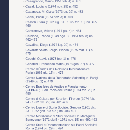
Casagrande, Mario (1951 feb. 4) n. 451
Casali, Luciano (1974 nov. 25) n. 452
Casanova, M. Clara (1973 ott. 29) n. 453
Casini, Paolo (1973 nov. 3) n. 454
Castelli, Clara (1972 lug. 31 - 1975 feb. 19) nn. 455-
460
Castronovo, Valerio (1974 giu. 4) n. 461
Catalano, Franco (1949 ago. 3 - 1951 feb. 8) nn.
462-473
Cavallina, Diego (1974 lug. 20) n. 474
Cavallotti Valota-Jorgia, Bianca (1975 mar. 11) n.
475
Cecchi, Ottavio (1973 feb. 1) n. 476
Cecchini, Francesco Maria (1973 gen. 27) n. 477
Centre d'Études des Relations Internationales.
Parigi (1966 giu. 15) n. 478
Centre National de la Recherche Scientifique. Parigi
(1949 dic. 2) n. 479
Centro Brasileiro de Analise e Planejamento
(CEBRAP). San Paolo del Brasile (1974 feb. 20) n.
480
Centro di Cultura per Stranieri. Firenze (1974 feb.
24 - 1972 feb. 29) nn. 481-482
Centro Ligure di Storia Sociale. Genova (1961 dic.
23 - 1972 gen. 8 e s.d.) nn. 483-491
Centro Meridionale di Studi Socialisti P. Martignetti.
Benevento (1971 giu.5 - 1971 nov. 15) nn. 492-493
Centro Studi e Documentazione sui Paesi Socialisti.
Roma (1974 ott. 29) n. 494