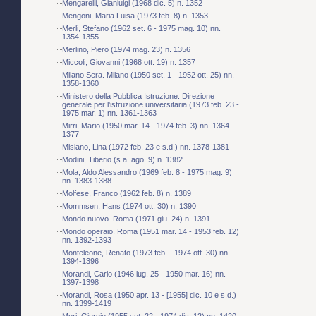
Mengarelli, Gianluigi (1968 dic. 5) n. 1352
Mengoni, Maria Luisa (1973 feb. 8) n. 1353
Merli, Stefano (1962 set. 6 - 1975 mag. 10) nn.
1354-1355
Merlino, Piero (1974 mag. 23) n. 1356
Miccoli, Giovanni (1968 ott. 19) n. 1357
Milano Sera. Milano (1950 set. 1 - 1952 ott. 25) nn.
1358-1360
Ministero della Pubblica Istruzione. Direzione
generale per l'istruzione universitaria (1973 feb. 23 -
1975 mar. 1) nn. 1361-1363
Mirri, Mario (1950 mar. 14 - 1974 feb. 3) nn. 1364-
1377
Misiano, Lina (1972 feb. 23 e s.d.) nn. 1378-1381
Modini, Tiberio (s.a. ago. 9) n. 1382
Mola, Aldo Alessandro (1969 feb. 8 - 1975 mag. 9)
nn. 1383-1388
Molfese, Franco (1962 feb. 8) n. 1389
Mommsen, Hans (1974 ott. 30) n. 1390
Mondo nuovo. Roma (1971 giu. 24) n. 1391
Mondo operaio. Roma (1951 mar. 14 - 1953 feb. 12)
nn. 1392-1393
Monteleone, Renato (1973 feb. - 1974 ott. 30) nn.
1394-1396
Morandi, Carlo (1946 lug. 25 - 1950 mar. 16) nn.
1397-1398
Morandi, Rosa (1950 apr. 13 - [1955] dic. 10 e s.d.)
nn. 1399-1419
Mori, Giorgio (1955 set. 22 - 1974 dic. 12) nn. 1420-