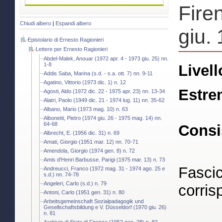
Fire
Chiudi albero
|
Espandi albero
giu.
Epistolario di Ernesto Ragionieri
Lettere per Ernesto Ragionieri
Abdel-Malek, Anouar (1972 apr. 4 - 1973 giu. 25) nn.
1-8
Livell
Addis Saba, Marina (s.d. - s.a. ott. 7) nn. 9-11
Agatino, Vittorio (1973 dic. 1) n. 12
Estre
Agosti, Aldo (1972 dic. 22 - 1975 apr. 23) nn. 13-34
Alatri, Paolo (1949 dic. 21 - 1974 lug. 11) nn. 35-62
Albano, Mario (1973 mag. 10) n. 63
Albonetti, Pietro (1974 giu. 26 - 1975 mag. 14) nn.
64-68
Consi
Albrecht, E. (1956 dic. 31) n. 69
Amati, Giorgio (1951 mar. 12) nn. 70-71
Amendola, Giorgio (1974 gen. 8) n. 72
Amis d'Henri Barbusse. Parigi (1975 mar. 13) n. 73
Fascic
Andreucci, Franco (1972 mag. 31 - 1974 ago. 25 e
s.d.) nn. 74-78
Angeleri, Carlo (s.d.) n. 79
corris
Antoni, Carlo (1951 gen. 31) n. 80
Arbeitsgemeinschaft Sozialpadagogik und
Gesellschaftsbildung e V. Düsseldorf (1970 giu. 26)
n. 81
Archivio di Stato di Firenze (1952 gen. 28) n. 82