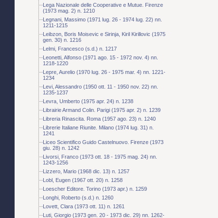
Lega Nazionale delle Cooperative e Mutue. Firenze
(1973 mag. 2) n. 1210
Legnani, Massimo (1971 lug. 26 - 1974 lug. 22) nn.
1211-1215
Leibzon, Boris Moisevic e Sirinja, Kiril Kirillovic (1975
gen. 30) n. 1216
Lelmi, Francesco (s.d.) n. 1217
Leonetti, Alfonso (1971 ago. 15 - 1972 nov. 4) nn.
1218-1220
Lepre, Aurelio (1970 lug. 26 - 1975 mar. 4) nn. 1221-
1234
Levi, Alessandro (1950 ott. 11 - 1950 nov. 22) nn.
1235-1237
Levra, Umberto (1975 apr. 24) n. 1238
Librairie Armand Colin. Parigi (1975 apr. 2) n. 1239
Libreria Rinascita. Roma (1957 ago. 23) n. 1240
Librerie Italiane Riunite. Milano (1974 lug. 31) n.
1241
Liceo Scientifico Guido Castelnuovo. Firenze (1973
giu. 28) n. 1242
Livorsi, Franco (1973 ott. 18 - 1975 mag. 24) nn.
1243-1256
Lizzero, Mario (1968 dic. 13) n. 1257
Lobl, Eugen (1967 ott. 20) n. 1258
Loescher Editore. Torino (1973 apr.) n. 1259
Longhi, Roberto (s.d.) n. 1260
Lovett, Clara (1973 ott. 11) n. 1261
Luti, Giorgio (1973 gen. 20 - 1973 dic. 29) nn. 1262-