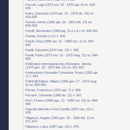
Faccini, Luigi (1973 nov. 26 - 1975 apr. 8) nn. 829-
833
Falco, Giancarlo (1974 giu. 10 - 1974 dic. 26) nn.
834-835
Farneti, Ireneo (1950 apr. 20 - 1951 feb. 14) nn.
836-839
Farolfi, Bernardino (1966 lug. 15 e s.d.) nn. 840-841
Fasola, Cesare (s.d.) n. 842
Fasoli, Gina (1968 set. 21 - 1969 nov. 1) nn. 843-
844
Favilli, Giovanni (1974 mar. 13) n. 845
Favilli, Paolo (1973 nov. 10 - 1975 mag. 22) nn. 846-
850
Fédération International des Résistans. Vienna
(1973 gen. 25 - 1973 feb. 23) nn. 851-853
Federazione Giovanile Comunista. Roma (1955 apr.
2) n. 854
Feltrinelli Editore. Milano (1956 gen. 17 - 1973 mag.
8) nn. 855-865
Ferrari, Francesco (1974 apr. 7) n. 866
Ferrario, Clemente (1968 dic. 11) n. 867
Ferri, Franco (1968 ago. 13 - 1968 set. 13) nn. 868-
869
Figurelli, Michela e Forti Camilla (1973 nov. 12) n.
870
Filippuzzi, Angelo (1952 gen. 25 - 1956 feb. 2) nn.
871-874
Filippuzzi, Luisa (1957 ago. 23) n. 875