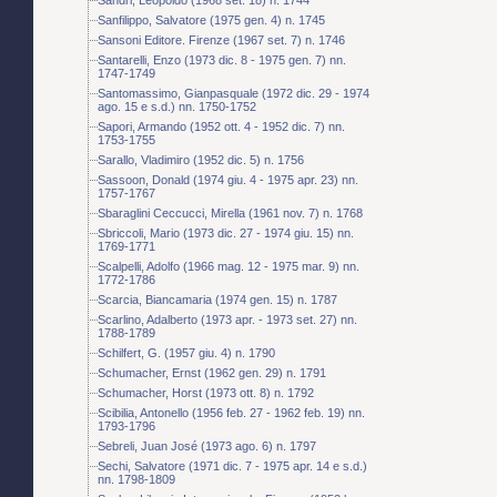
Sanfilippo, Salvatore (1975 gen. 4) n. 1745
Sansoni Editore. Firenze (1967 set. 7) n. 1746
Santarelli, Enzo (1973 dic. 8 - 1975 gen. 7) nn.
1747-1749
Santomassimo, Gianpasquale (1972 dic. 29 - 1974
ago. 15 e s.d.) nn. 1750-1752
Sapori, Armando (1952 ott. 4 - 1952 dic. 7) nn.
1753-1755
Sarallo, Vladimiro (1952 dic. 5) n. 1756
Sassoon, Donald (1974 giu. 4 - 1975 apr. 23) nn.
1757-1767
Sbaraglini Ceccucci, Mirella (1961 nov. 7) n. 1768
Sbriccoli, Mario (1973 dic. 27 - 1974 giu. 15) nn.
1769-1771
Scalpelli, Adolfo (1966 mag. 12 - 1975 mar. 9) nn.
1772-1786
Scarcia, Biancamaria (1974 gen. 15) n. 1787
Scarlino, Adalberto (1973 apr. - 1973 set. 27) nn.
1788-1789
Schilfert, G. (1957 giu. 4) n. 1790
Schumacher, Ernst (1962 gen. 29) n. 1791
Schumacher, Horst (1973 ott. 8) n. 1792
Scibilia, Antonello (1956 feb. 27 - 1962 feb. 19) nn.
1793-1796
Sebreli, Juan José (1973 ago. 6) n. 1797
Sechi, Salvatore (1971 dic. 7 - 1975 apr. 14 e s.d.)
nn. 1798-1809