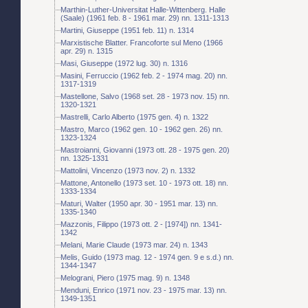
Marthin-Luther-Universitat Halle-Wittenberg. Halle
(Saale) (1961 feb. 8 - 1961 mar. 29) nn. 1311-1313
Martini, Giuseppe (1951 feb. 11) n. 1314
Marxistische Blatter. Francoforte sul Meno (1966
apr. 29) n. 1315
Masi, Giuseppe (1972 lug. 30) n. 1316
Masini, Ferruccio (1962 feb. 2 - 1974 mag. 20) nn.
1317-1319
Mastellone, Salvo (1968 set. 28 - 1973 nov. 15) nn.
1320-1321
Mastrelli, Carlo Alberto (1975 gen. 4) n. 1322
Mastro, Marco (1962 gen. 10 - 1962 gen. 26) nn.
1323-1324
Mastroianni, Giovanni (1973 ott. 28 - 1975 gen. 20)
nn. 1325-1331
Mattolini, Vincenzo (1973 nov. 2) n. 1332
Mattone, Antonello (1973 set. 10 - 1973 ott. 18) nn.
1333-1334
Maturi, Walter (1950 apr. 30 - 1951 mar. 13) nn.
1335-1340
Mazzonis, Filippo (1973 ott. 2 - [1974]) nn. 1341-
1342
Melani, Marie Claude (1973 mar. 24) n. 1343
Melis, Guido (1973 mag. 12 - 1974 gen. 9 e s.d.) nn.
1344-1347
Melograni, Piero (1975 mag. 9) n. 1348
Menduni, Enrico (1971 nov. 23 - 1975 mar. 13) nn.
1349-1351