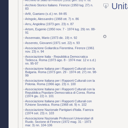
Unit
Archivio Storico Italiano. Firenze (1950 lug. 27) n.
83
Arfè, Gaetano (s.d.) nn. 84-85
Aringolo, Alessandro (1968 ott. 7) n. 86
Arru, Angiolina (1973 gen. 23) n. 87
Artom, Eugenio (1950 nov. 7 - 1974 lug. 29) nn. 88-
91
Assennato, Mario (1973 dic. 19) n. 92
Assereto, Giovanni (1971 set. 22) n. 93
Associazione Goliardica Fiorentina. Firenze (1961
nov. 23) n. 94
Associazione Italia - Repubblica Democratica
Tedesca. Roma (1973 ago. 8 - 1974 mar. 12 e s.d.)
nn. 95-97
Associazione Italiana per i Rapporti Culturali con la
Bulgaria. Roma (1973 gen. 29 - 1974 ott. 27) nn. 98-
99
Associazione Italiana per i Rapporti Culturali con la
Polonia. Roma (1966 ago. 23) n. 100
Associazione Italiana per i Rapporti Culturali con la
Repubblica Popolare Democratica di Corea. Roma
(1974 giu. 22) n. 101
Associazione Italiana per i Rapporti Culturali con
l'Unione Sovietica. Roma (1968 ott. 9) n. 102
Associazione Nazionale Partigiani d'Italia. Faenza
(1974 set. 23) n. 103
Associazione Nazionale Professori Universitari di
Ruolo. Sezione di Firenze (1972 mag. 31 - 1973
mar. 3) nn. 104-106