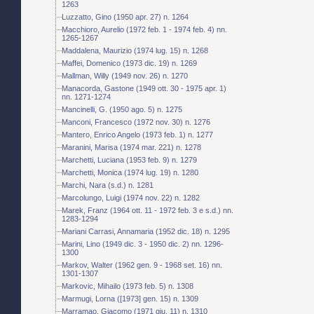
1263
Luzzatto, Gino (1950 apr. 27) n. 1264
Macchioro, Aurelio (1972 feb. 1 - 1974 feb. 4) nn.
1265-1267
Maddalena, Maurizio (1974 lug. 15) n. 1268
Maffei, Domenico (1973 dic. 19) n. 1269
Mallman, Willy (1949 nov. 26) n. 1270
Manacorda, Gastone (1949 ott. 30 - 1975 apr. 1)
nn. 1271-1274
Mancinelli, G. (1950 ago. 5) n. 1275
Manconi, Francesco (1972 nov. 30) n. 1276
Mantero, Enrico Angelo (1973 feb. 1) n. 1277
Maranini, Marisa (1974 mar. 221) n. 1278
Marchetti, Luciana (1953 feb. 9) n. 1279
Marchetti, Monica (1974 lug. 19) n. 1280
Marchi, Nara (s.d.) n. 1281
Marcolungo, Luigi (1974 nov. 22) n. 1282
Marek, Franz (1964 ott. 11 - 1972 feb. 3 e s.d.) nn.
1283-1294
Mariani Carrasi, Annamaria (1952 dic. 18) n. 1295
Marini, Lino (1949 dic. 3 - 1950 dic. 2) nn. 1296-
1300
Markov, Walter (1962 gen. 9 - 1968 set. 16) nn.
1301-1307
Markovic, Mihailo (1973 feb. 5) n. 1308
Marmugi, Lorna ([1973] gen. 15) n. 1309
Marramao, Giacomo (1971 giu. 11) n. 1310