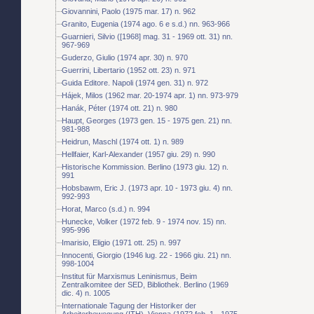
Giovannini, Paolo (1975 mar. 17) n. 962
Granito, Eugenia (1974 ago. 6 e s.d.) nn. 963-966
Guarnieri, Silvio ([1968] mag. 31 - 1969 ott. 31) nn.
967-969
Guderzo, Giulio (1974 apr. 30) n. 970
Guerrini, Libertario (1952 ott. 23) n. 971
Guida Editore. Napoli (1974 gen. 31) n. 972
Hájek, Milos (1962 mar. 20-1974 apr. 1) nn. 973-979
Hanák, Péter (1974 ott. 21) n. 980
Haupt, Georges (1973 gen. 15 - 1975 gen. 21) nn.
981-988
Heidrun, Maschl (1974 ott. 1) n. 989
Hellfaier, Karl-Alexander (1957 giu. 29) n. 990
Historische Kommission. Berlino (1973 giu. 12) n.
991
Hobsbawm, Eric J. (1973 apr. 10 - 1973 giu. 4) nn.
992-993
Horat, Marco (s.d.) n. 994
Hunecke, Volker (1972 feb. 9 - 1974 nov. 15) nn.
995-996
Imarisio, Eligio (1971 ott. 25) n. 997
Innocenti, Giorgio (1946 lug. 22 - 1966 giu. 21) nn.
998-1004
Institut für Marxismus Leninismus, Beim
Zentralkomitee der SED, Bibliothek. Berlino (1969
dic. 4) n. 1005
Internationale Tagung der Historiker der
Arbeiterbewegung (ITH). Vienna (1972 feb. 1 - 1975