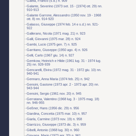
Gaeta, Franco (s.d.) n. 909
Galante, Severino (1973 set. 15 - [1974] ott. 29) nn.
910-913
Galante Garrone, Alessandro (1950 nov. 19 - 1968
ott. 8) nn. 914-920
Galasso, Giuseppe (1974 feb. 14 e s.d.) nn. 921-
922
Gallerano, Nicola (1971 mag. 21) n. 923
Galli, Giovanni (1975 mar. 28) n. 924
Gambi, Lucio (1975 gen. 7) n. 925
Garritano, Giuseppe (1950 ago. 4) n. 926
Gelli, Carlo (1967 giu. 14) n. 927
Gemkow, Heinrich e Hilde (1961 lug. 31 - 1974 lug.
25) nn. 928-939
Gencarelli, Elvira (1972 mag. 31 - 1972 giu. 10) nn.
940-941
Gennaro, Anna Maria (1974 feb. 25) n. 942
Gensini, Gastone (1973 apr. 2 - 1973 apr. 20) nn.
943-944
Gensini, Sergio (1961 nov. 20) n. 945
Gerratana, Valentino (1968 lug. 3 - 1975 mag. 18)
nn. 946-955
Geßner, Hans (1956 dic. 29) n. 956
Giardina, Concetta (1975 mar. 10) n. 957
Giarla, Carmine (1973 nov. 19) n. 958
Giarrizzo, Giuseppe (1973 dic. 3) n. 959
Gibelli, Antonio (1968 lug. 30) n. 960
Giovana, Mario (1973 apr. 20) n. 961