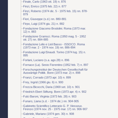
Finale, Carlo (1963 ott. 19) n. 876
Finzi, Enrico (1975 feb. 22) n. 877
Finzi, Roberto (1974 dic. 5 - 1975 feb. 15) nn. 878-
879
Fiori, Giuseppe (s.d.) nn. 880-881
Firpo, Luigi (1974 giu. 21) n. 882
Fondazione Giacomo Brodolini. Roma (1973 mar.
12) n. 883
Fondazione Gramsci. Roma (1950 mag. 5 - 1952
ott. 27) nn. 884-885
Fondazione Lelio e Lisli Basso - ISSOCO. Roma
(1973 mar. 2 - 1974 nov. 19) nn. 886-894
Fondazione Luigi Einaudi. Torino (1974 lug. 15) n.
895
Forlani, Luciano (s.a. ago.28) n. 896
Fornace (La). Sesto Fiorentino (1952 feb. 7) n. 897
Forschungsinstitut der Deutschen Gesellschaft für
Auswärtige Politik. Bonn (1973 mar. 2) n. 898
Franzi, Corrado (1973 apr. 10) n. 899
Frey, Ingrid (1966 giu. 6) n. 900
Frezza Bicocchi, Daria (1969 set. 10) n. 901
Friedrich Ebert Stiftung. Bonn (1973 apr. 4) n. 902
Fulci Baroni, Virginia (1973 feb. 28) n. 903
Funaro, Liana (s.d. - 1974 dic.) nn. 904-905
Gabinetto Scientifico Letterario G. P. Viesseux.
Firenze (1974 nov. 25 - 1975 mar. 17) nn. 906-907
Gabriele, Mariano (1974 gen. 30) n. 908