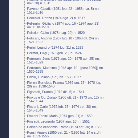
nov. 10) n. 1511
Pavone, Claudio (1951 feb. 22 - 1956 mar. 5) nn.
1512-1516
Pecchioli, Renzo (1974 ago. 2) n. 1517
Pellegrini, Giuliano (1974 ago. 16 - 1974 ago. 29)
nn. 1518-1519
Pelletier, Claire (1975 mag. 29) n. 1520
Pellicani, Antonio (1967 lug. 10 - 1968 ott. 24) nn.
1521-1522
Perini, Leandro (1974 lug. 31) n. 1523
Permoli, Luigi (1973 gen. 29) n. 1524
Petersen, Jens (1973 ago. 20 - 1975 apr. 25) nn.
1525-1529
Petrocchi, Massimo (1948 apr. 19 - [post 1950]) nn.
1530-1535
Piddiu, Luciana (s.d.) nn. 1536-1537
Pieroni Bortolotti, Franca (1969 set. 17 - 1070 lug.
29) nn. 1538-1540
Pignatelli, Franco (1972 dic. 5) n. 1541
Pinkus e Co. Zurigo (1966 ott. 21 - 1973 giu. 12) nn.
1542-1544
Pinzani, Carlo (1972 feb. 17 - 1974 set. 30) nn.
1545-1549
Pinzani Tanini, Maria (1974 gen. 21) n. 1550
Pinzauti, Leonardo (1957 ago. 10) n. 1551
Politica ed economia. Roma (1974 set. 30) n. 1552
Ponsi, Angelo (1950 set. 21 - [1950 ]ott. 14 e s.d.)
nn. 1553-1555