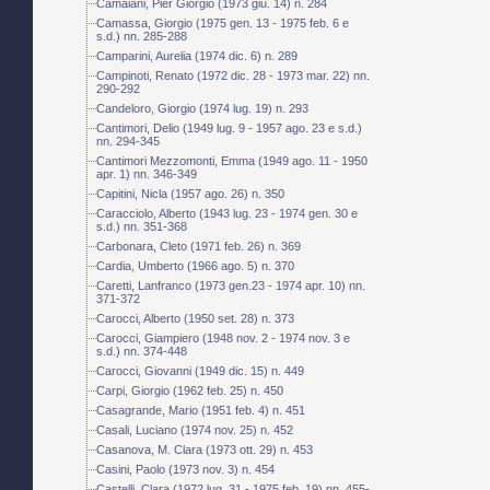
Camaiani, Pier Giorgio (1973 giu. 14) n. 284
Camassa, Giorgio (1975 gen. 13 - 1975 feb. 6 e
s.d.) nn. 285-288
Camparini, Aurelia (1974 dic. 6) n. 289
Campinoti, Renato (1972 dic. 28 - 1973 mar. 22) nn.
290-292
Candeloro, Giorgio (1974 lug. 19) n. 293
Cantimori, Delio (1949 lug. 9 - 1957 ago. 23 e s.d.)
nn. 294-345
Cantimori Mezzomonti, Emma (1949 ago. 11 - 1950
apr. 1) nn. 346-349
Capitini, Nicla (1957 ago. 26) n. 350
Caracciolo, Alberto (1943 lug. 23 - 1974 gen. 30 e
s.d.) nn. 351-368
Carbonara, Cleto (1971 feb. 26) n. 369
Cardia, Umberto (1966 ago. 5) n. 370
Caretti, Lanfranco (1973 gen.23 - 1974 apr. 10) nn.
371-372
Carocci, Alberto (1950 set. 28) n. 373
Carocci, Giampiero (1948 nov. 2 - 1974 nov. 3 e
s.d.) nn. 374-448
Carocci, Giovanni (1949 dic. 15) n. 449
Carpi, Giorgio (1962 feb. 25) n. 450
Casagrande, Mario (1951 feb. 4) n. 451
Casali, Luciano (1974 nov. 25) n. 452
Casanova, M. Clara (1973 ott. 29) n. 453
Casini, Paolo (1973 nov. 3) n. 454
Castelli, Clara (1972 lug. 31 - 1975 feb. 19) nn. 455-