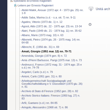
Epistolario di Ernesto Ragionieri
Lettere per Ernesto Ragionieri
Unità arch
Abdel-Malek, Anouar (1972 apr. 4 - 1973 giu. 25) nn.
1-8
Addis Saba, Marina (s.d. - s.a. ott. 7) nn. 9-11
Agatino, Vittorio (1973 dic. 1) n. 12
Agosti, Aldo (1972 dic. 22 - 1975 apr. 23) nn. 13-34
Alatri, Paolo (1949 dic. 21 - 1974 lug. 11) nn. 35-62
Albano, Mario (1973 mag. 10) n. 63
Albonetti, Pietro (1974 giu. 26 - 1975 mag. 14) nn.
64-68
Albrecht, E. (1956 dic. 31) n. 69
Amati, Giorgio (1951 mar. 12) nn. 70-71
Amendola, Giorgio (1974 gen. 8) n. 72
Amis d'Henri Barbusse. Parigi (1975 mar. 13) n. 73
Andreucci, Franco (1972 mag. 31 - 1974 ago. 25 e
s.d.) nn. 74-78
Angeleri, Carlo (s.d.) n. 79
Antoni, Carlo (1951 gen. 31) n. 80
Arbeitsgemeinschaft Sozialpadagogik und
Gesellschaftsbildung e V. Düsseldorf (1970 giu. 26)
n. 81
Archivio di Stato di Firenze (1952 gen. 28) n. 82
Archivio Storico Italiano. Firenze (1950 lug. 27) n.
83
Arfè, Gaetano (s.d.) nn. 84-85
Aringolo, Alessandro (1968 ott. 7) n. 86