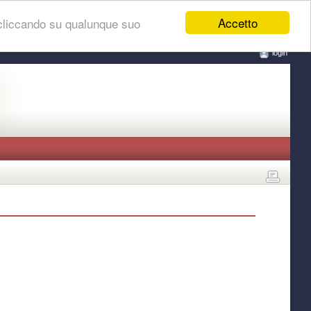
Accetto
 cliccando su qualunque suo
login