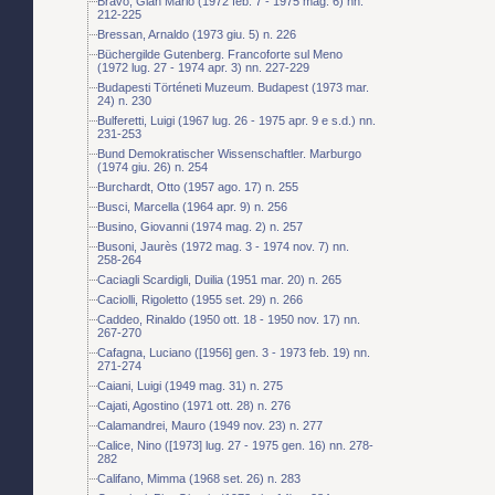
Bravo, Gian Mario (1972 feb. 7 - 1975 mag. 6) nn.
212-225
Bressan, Arnaldo (1973 giu. 5) n. 226
Büchergilde Gutenberg. Francoforte sul Meno
(1972 lug. 27 - 1974 apr. 3) nn. 227-229
Budapesti Történeti Muzeum. Budapest (1973 mar.
24) n. 230
Bulferetti, Luigi (1967 lug. 26 - 1975 apr. 9 e s.d.) nn.
231-253
Bund Demokratischer Wissenschaftler. Marburgo
(1974 giu. 26) n. 254
Burchardt, Otto (1957 ago. 17) n. 255
Busci, Marcella (1964 apr. 9) n. 256
Busino, Giovanni (1974 mag. 2) n. 257
Busoni, Jaurès (1972 mag. 3 - 1974 nov. 7) nn.
258-264
Caciagli Scardigli, Duilia (1951 mar. 20) n. 265
Caciolli, Rigoletto (1955 set. 29) n. 266
Caddeo, Rinaldo (1950 ott. 18 - 1950 nov. 17) nn.
267-270
Cafagna, Luciano ([1956] gen. 3 - 1973 feb. 19) nn.
271-274
Caiani, Luigi (1949 mag. 31) n. 275
Cajati, Agostino (1971 ott. 28) n. 276
Calamandrei, Mauro (1949 nov. 23) n. 277
Calice, Nino ([1973] lug. 27 - 1975 gen. 16) nn. 278-
282
Califano, Mimma (1968 set. 26) n. 283