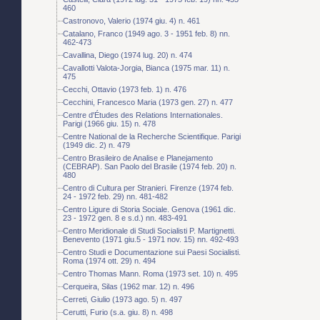
460
Castronovo, Valerio (1974 giu. 4) n. 461
Catalano, Franco (1949 ago. 3 - 1951 feb. 8) nn.
462-473
Cavallina, Diego (1974 lug. 20) n. 474
Cavallotti Valota-Jorgia, Bianca (1975 mar. 11) n.
475
Cecchi, Ottavio (1973 feb. 1) n. 476
Cecchini, Francesco Maria (1973 gen. 27) n. 477
Centre d'Études des Relations Internationales.
Parigi (1966 giu. 15) n. 478
Centre National de la Recherche Scientifique. Parigi
(1949 dic. 2) n. 479
Centro Brasileiro de Analise e Planejamento
(CEBRAP). San Paolo del Brasile (1974 feb. 20) n.
480
Centro di Cultura per Stranieri. Firenze (1974 feb.
24 - 1972 feb. 29) nn. 481-482
Centro Ligure di Storia Sociale. Genova (1961 dic.
23 - 1972 gen. 8 e s.d.) nn. 483-491
Centro Meridionale di Studi Socialisti P. Martignetti.
Benevento (1971 giu.5 - 1971 nov. 15) nn. 492-493
Centro Studi e Documentazione sui Paesi Socialisti.
Roma (1974 ott. 29) n. 494
Centro Thomas Mann. Roma (1973 set. 10) n. 495
Cerqueira, Silas (1962 mar. 12) n. 496
Cerreti, Giulio (1973 ago. 5) n. 497
Cerutti, Furio (s.a. giu. 8) n. 498