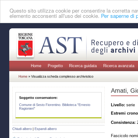
Questo sito utilizza cookie per consentire la corretta 
elemento acconsenti all'uso dei cookie.
Per saperne di p
Home
Progetto
Ricerca guidata
Ricerca avanzata
Home
» Visualizza scheda complesso archivistico
Amati, Gi
Soggetto conservatore:
Livello:
serie
Comune di Sesto Fiorentino. Biblioteca "Ernesto
Ragionieri"
Estremi crono
Consistenza:
2
Chiudi albero
|
Espandi albero
Fascicolo nomi