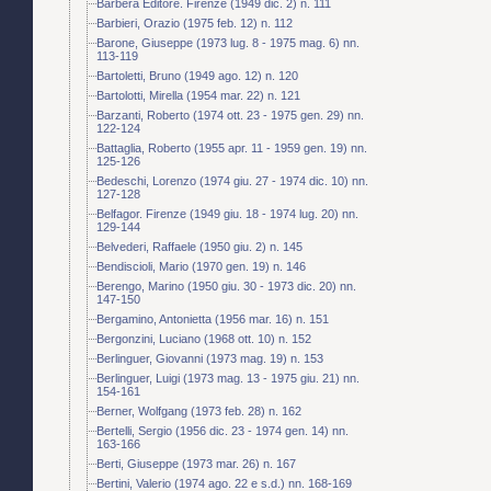
Barbera Editore. Firenze (1949 dic. 2) n. 111
Barbieri, Orazio (1975 feb. 12) n. 112
Barone, Giuseppe (1973 lug. 8 - 1975 mag. 6) nn.
113-119
Bartoletti, Bruno (1949 ago. 12) n. 120
Bartolotti, Mirella (1954 mar. 22) n. 121
Barzanti, Roberto (1974 ott. 23 - 1975 gen. 29) nn.
122-124
Battaglia, Roberto (1955 apr. 11 - 1959 gen. 19) nn.
125-126
Bedeschi, Lorenzo (1974 giu. 27 - 1974 dic. 10) nn.
127-128
Belfagor. Firenze (1949 giu. 18 - 1974 lug. 20) nn.
129-144
Belvederi, Raffaele (1950 giu. 2) n. 145
Bendiscioli, Mario (1970 gen. 19) n. 146
Berengo, Marino (1950 giu. 30 - 1973 dic. 20) nn.
147-150
Bergamino, Antonietta (1956 mar. 16) n. 151
Bergonzini, Luciano (1968 ott. 10) n. 152
Berlinguer, Giovanni (1973 mag. 19) n. 153
Berlinguer, Luigi (1973 mag. 13 - 1975 giu. 21) nn.
154-161
Berner, Wolfgang (1973 feb. 28) n. 162
Bertelli, Sergio (1956 dic. 23 - 1974 gen. 14) nn.
163-166
Berti, Giuseppe (1973 mar. 26) n. 167
Bertini, Valerio (1974 ago. 22 e s.d.) nn. 168-169