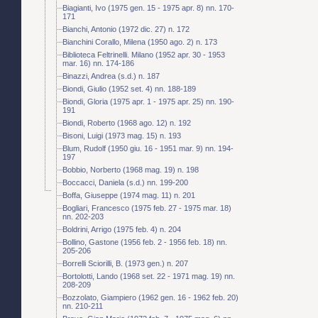
Biagianti, Ivo (1975 gen. 15 - 1975 apr. 8) nn. 170-
171
Bianchi, Antonio (1972 dic. 27) n. 172
Bianchini Corallo, Milena (1950 ago. 2) n. 173
Biblioteca Feltrinelli. Milano (1952 apr. 30 - 1953
mar. 16) nn. 174-186
Binazzi, Andrea (s.d.) n. 187
Biondi, Giulio (1952 set. 4) nn. 188-189
Biondi, Gloria (1975 apr. 1 - 1975 apr. 25) nn. 190-
191
Biondi, Roberto (1968 ago. 12) n. 192
Bisoni, Luigi (1973 mag. 15) n. 193
Blum, Rudolf (1950 giu. 16 - 1951 mar. 9) nn. 194-
197
Bobbio, Norberto (1968 mag. 19) n. 198
Boccacci, Daniela (s.d.) nn. 199-200
Boffa, Giuseppe (1974 mag. 11) n. 201
Bogliari, Francesco (1975 feb. 27 - 1975 mar. 18)
nn. 202-203
Boldrini, Arrigo (1975 feb. 4) n. 204
Bollino, Gastone (1956 feb. 2 - 1956 feb. 18) nn.
205-206
Borrelli Sciorilli, B. (1973 gen.) n. 207
Bortolotti, Lando (1968 set. 22 - 1971 mag. 19) nn.
208-209
Bozzolato, Giampiero (1962 gen. 16 - 1962 feb. 20)
nn. 210-211