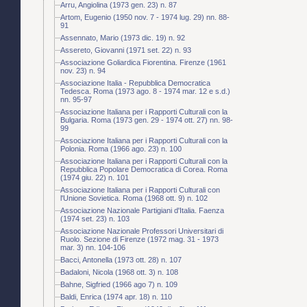
Arru, Angiolina (1973 gen. 23) n. 87
Artom, Eugenio (1950 nov. 7 - 1974 lug. 29) nn. 88-
91
Assennato, Mario (1973 dic. 19) n. 92
Assereto, Giovanni (1971 set. 22) n. 93
Associazione Goliardica Fiorentina. Firenze (1961
nov. 23) n. 94
Associazione Italia - Repubblica Democratica
Tedesca. Roma (1973 ago. 8 - 1974 mar. 12 e s.d.)
nn. 95-97
Associazione Italiana per i Rapporti Culturali con la
Bulgaria. Roma (1973 gen. 29 - 1974 ott. 27) nn. 98-
99
Associazione Italiana per i Rapporti Culturali con la
Polonia. Roma (1966 ago. 23) n. 100
Associazione Italiana per i Rapporti Culturali con la
Repubblica Popolare Democratica di Corea. Roma
(1974 giu. 22) n. 101
Associazione Italiana per i Rapporti Culturali con
l'Unione Sovietica. Roma (1968 ott. 9) n. 102
Associazione Nazionale Partigiani d'Italia. Faenza
(1974 set. 23) n. 103
Associazione Nazionale Professori Universitari di
Ruolo. Sezione di Firenze (1972 mag. 31 - 1973
mar. 3) nn. 104-106
Bacci, Antonella (1973 ott. 28) n. 107
Badaloni, Nicola (1968 ott. 3) n. 108
Bahne, Sigfried (1966 ago 7) n. 109
Baldi, Enrica (1974 apr. 18) n. 110