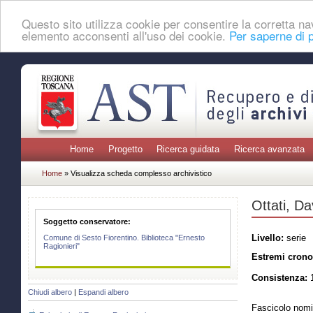
Questo sito utilizza cookie per consentire la corretta 
elemento acconsenti all'uso dei cookie.
Per saperne di p
Home
Progetto
Ricerca guidata
Ricerca avanzata
Home
» Visualizza scheda complesso archivistico
Ottati, D
Soggetto conservatore:
Livello:
serie
Comune di Sesto Fiorentino. Biblioteca "Ernesto
Ragionieri"
Estremi crono
Consistenza:
1
Chiudi albero
|
Espandi albero
Fascicolo nomi