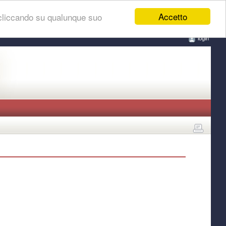
Accetto
 cliccando su qualunque suo
login