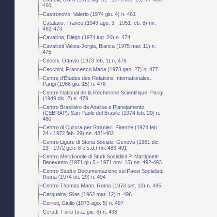
460
Castronovo, Valerio (1974 giu. 4) n. 461
Catalano, Franco (1949 ago. 3 - 1951 feb. 8) nn.
462-473
Cavallina, Diego (1974 lug. 20) n. 474
Cavallotti Valota-Jorgia, Bianca (1975 mar. 11) n.
475
Cecchi, Ottavio (1973 feb. 1) n. 476
Cecchini, Francesco Maria (1973 gen. 27) n. 477
Centre d'Études des Relations Internationales.
Parigi (1966 giu. 15) n. 478
Centre National de la Recherche Scientifique. Parigi
(1949 dic. 2) n. 479
Centro Brasileiro de Analise e Planejamento
(CEBRAP). San Paolo del Brasile (1974 feb. 20) n.
480
Centro di Cultura per Stranieri. Firenze (1974 feb.
24 - 1972 feb. 29) nn. 481-482
Centro Ligure di Storia Sociale. Genova (1961 dic.
23 - 1972 gen. 8 e s.d.) nn. 483-491
Centro Meridionale di Studi Socialisti P. Martignetti.
Benevento (1971 giu.5 - 1971 nov. 15) nn. 492-493
Centro Studi e Documentazione sui Paesi Socialisti.
Roma (1974 ott. 29) n. 494
Centro Thomas Mann. Roma (1973 set. 10) n. 495
Cerqueira, Silas (1962 mar. 12) n. 496
Cerreti, Giulio (1973 ago. 5) n. 497
Cerutti, Furio (s.a. giu. 8) n. 498