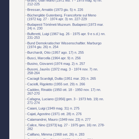
Bravo, Gian Mario (1972 feb. 7 - 1975 mag. 6) nn.
212-225
Bressan, Arnaldo (1973 giu. 5) n. 226
Büchergilde Gutenberg. Francoforte sul Meno
(1972 lug. 27 - 1974 apr. 3) nn. 227-229
Budapesti Történeti Muzeum. Budapest (1973 mar.
24) n. 230
Bulferetti, Luigi (1967 lug. 26 - 1975 apr. 9 e s.d.) nn.
231-253
Bund Demokratischer Wissenschaftler. Marburgo
(1974 giu. 26) n. 254
Burchardt, Otto (1957 ago. 17) n. 255
Busci, Marcella (1964 apr. 9) n. 256
Busino, Giovanni (1974 mag. 2) n. 257
Busoni, Jaurès (1972 mag. 3 - 1974 nov. 7) nn.
258-264
Caciagli Scardigli, Duilia (1951 mar. 20) n. 265
Caciolli, Rigoletto (1955 set. 29) n. 266
Caddeo, Rinaldo (1950 ott. 18 - 1950 nov. 17) nn.
267-270
Cafagna, Luciano ([1956] gen. 3 - 1973 feb. 19) nn.
271-274
Caiani, Luigi (1949 mag. 31) n. 275
Cajati, Agostino (1971 ott. 28) n. 276
Calamandrei, Mauro (1949 nov. 23) n. 277
Calice, Nino ([1973] lug. 27 - 1975 gen. 16) nn. 278-
282
Califano, Mimma (1968 set. 26) n. 283