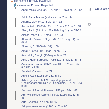
Epistolario di Ernesto Ragionieri
Lettere per Ernesto Ragionieri
Unità arch
Abdel-Malek, Anouar (1972 apr. 4 - 1973 giu. 25) nn.
1-8
Addis Saba, Marina (s.d. - s.a. ott. 7) nn. 9-11
Agatino, Vittorio (1973 dic. 1) n. 12
Agosti, Aldo (1972 dic. 22 - 1975 apr. 23) nn. 13-34
Alatri, Paolo (1949 dic. 21 - 1974 lug. 11) nn. 35-62
Albano, Mario (1973 mag. 10) n. 63
Albonetti, Pietro (1974 giu. 26 - 1975 mag. 14) nn.
64-68
Albrecht, E. (1956 dic. 31) n. 69
Amati, Giorgio (1951 mar. 12) nn. 70-71
Amendola, Giorgio (1974 gen. 8) n. 72
Amis d'Henri Barbusse. Parigi (1975 mar. 13) n. 73
Andreucci, Franco (1972 mag. 31 - 1974 ago. 25 e
s.d.) nn. 74-78
Angeleri, Carlo (s.d.) n. 79
Antoni, Carlo (1951 gen. 31) n. 80
Arbeitsgemeinschaft Sozialpadagogik und
Gesellschaftsbildung e V. Düsseldorf (1970 giu. 26)
n. 81
Archivio di Stato di Firenze (1952 gen. 28) n. 82
Archivio Storico Italiano. Firenze (1950 lug. 27) n.
83
Arfè, Gaetano (s.d.) nn. 84-85
Aringolo, Alessandro (1968 ott. 7) n. 86