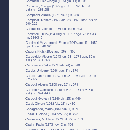
Camaiani, Pier Giorgio (1973 giu. 14) n. 284
Camassa, Giorgio (1975 gen. 13 - 1975 feb. 6 e
s.d.) nn. 285-288
Camparini, Aurelia (1974 dic. 6) n. 289
Campinoti, Renato (1972 dic. 28 - 1973 mar. 22) nn.
290-292
Candeloro, Giorgio (1974 lug. 19) n. 293
Cantimori, Delio (1949 lug. 9 - 1957 ago. 23 e s.d.)
nn. 294-345
Cantimori Mezzomonti, Emma (1949 ago. 11 - 1950
apr. 1) nn. 346-349
Capitini, Nicla (1957 ago. 26) n. 350
Caracciolo, Alberto (1943 lug. 23 - 1974 gen. 30 e
s.d.) nn. 351-368
Carbonara, Cleto (1971 feb. 26) n. 369
Cardia, Umberto (1966 ago. 5) n. 370
Caretti, Lanfranco (1973 gen.23 - 1974 apr. 10) nn.
371-372
Carocci, Alberto (1950 set. 28) n. 373
Carocci, Giampiero (1948 nov. 2 - 1974 nov. 3 e
s.d.) nn. 374-448
Carocci, Giovanni (1949 dic. 15) n. 449
Carpi, Giorgio (1962 feb. 25) n. 450
Casagrande, Mario (1951 feb. 4) n. 451
Casali, Luciano (1974 nov. 25) n. 452
Casanova, M. Clara (1973 ott. 29) n. 453
Casini, Paolo (1973 nov. 3) n. 454
Castelli, Clara (1972 lug. 31 - 1975 feb. 19) nn. 455-