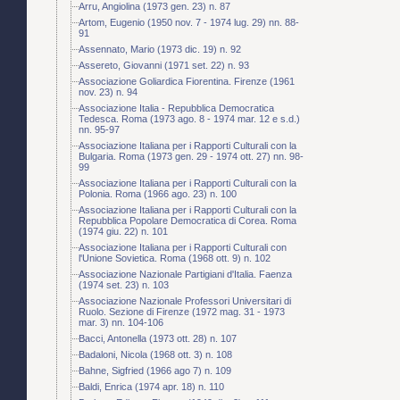
Arru, Angiolina (1973 gen. 23) n. 87
Artom, Eugenio (1950 nov. 7 - 1974 lug. 29) nn. 88-
91
Assennato, Mario (1973 dic. 19) n. 92
Assereto, Giovanni (1971 set. 22) n. 93
Associazione Goliardica Fiorentina. Firenze (1961
nov. 23) n. 94
Associazione Italia - Repubblica Democratica
Tedesca. Roma (1973 ago. 8 - 1974 mar. 12 e s.d.)
nn. 95-97
Associazione Italiana per i Rapporti Culturali con la
Bulgaria. Roma (1973 gen. 29 - 1974 ott. 27) nn. 98-
99
Associazione Italiana per i Rapporti Culturali con la
Polonia. Roma (1966 ago. 23) n. 100
Associazione Italiana per i Rapporti Culturali con la
Repubblica Popolare Democratica di Corea. Roma
(1974 giu. 22) n. 101
Associazione Italiana per i Rapporti Culturali con
l'Unione Sovietica. Roma (1968 ott. 9) n. 102
Associazione Nazionale Partigiani d'Italia. Faenza
(1974 set. 23) n. 103
Associazione Nazionale Professori Universitari di
Ruolo. Sezione di Firenze (1972 mag. 31 - 1973
mar. 3) nn. 104-106
Bacci, Antonella (1973 ott. 28) n. 107
Badaloni, Nicola (1968 ott. 3) n. 108
Bahne, Sigfried (1966 ago 7) n. 109
Baldi, Enrica (1974 apr. 18) n. 110