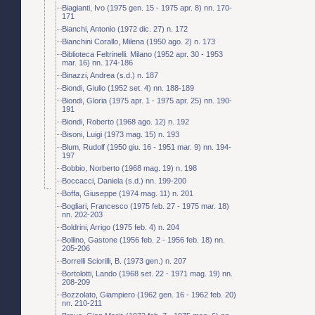
Biagianti, Ivo (1975 gen. 15 - 1975 apr. 8) nn. 170-
171
Bianchi, Antonio (1972 dic. 27) n. 172
Bianchini Corallo, Milena (1950 ago. 2) n. 173
Biblioteca Feltrinelli. Milano (1952 apr. 30 - 1953
mar. 16) nn. 174-186
Binazzi, Andrea (s.d.) n. 187
Biondi, Giulio (1952 set. 4) nn. 188-189
Biondi, Gloria (1975 apr. 1 - 1975 apr. 25) nn. 190-
191
Biondi, Roberto (1968 ago. 12) n. 192
Bisoni, Luigi (1973 mag. 15) n. 193
Blum, Rudolf (1950 giu. 16 - 1951 mar. 9) nn. 194-
197
Bobbio, Norberto (1968 mag. 19) n. 198
Boccacci, Daniela (s.d.) nn. 199-200
Boffa, Giuseppe (1974 mag. 11) n. 201
Bogliari, Francesco (1975 feb. 27 - 1975 mar. 18)
nn. 202-203
Boldrini, Arrigo (1975 feb. 4) n. 204
Bollino, Gastone (1956 feb. 2 - 1956 feb. 18) nn.
205-206
Borrelli Sciorilli, B. (1973 gen.) n. 207
Bortolotti, Lando (1968 set. 22 - 1971 mag. 19) nn.
208-209
Bozzolato, Giampiero (1962 gen. 16 - 1962 feb. 20)
nn. 210-211