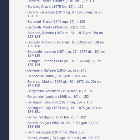
Barbera Editore. Firenze (1949 dic. 2) n. 111
Barbieri, Orazio (1975 feb. 12) n. 112
Barone, Giuseppe (1973 lug. 8 - 1975 mag. 6) nn.
113-119
Bartoletti, Bruno (1949 ago. 12) n. 120
Bartolotti, Mirella (1954 mar. 22) n. 121
Barzanti, Roberto (1974 ott. 23 - 1975 gen. 29) nn.
122-124
Battaglia, Roberto (1955 apr. 11 - 1959 gen. 19) nn.
125-126
Bedeschi, Lorenzo (1974 giu. 27 - 1974 dic. 10) nn.
127-128
Belfagor. Firenze (1949 giu. 18 - 1974 lug. 20) nn.
129-144
Belvederi, Raffaele (1950 giu. 2) n. 145
Bendiscioli, Mario (1970 gen. 19) n. 146
Berengo, Marino (1950 giu. 30 - 1973 dic. 20) nn.
147-150
Bergamino, Antonietta (1956 mar. 16) n. 151
Bergonzini, Luciano (1968 ott. 10) n. 152
Berlinguer, Giovanni (1973 mag. 19) n. 153
Berlinguer, Luigi (1973 mag. 13 - 1975 giu. 21) nn.
154-161
Berner, Wolfgang (1973 feb. 28) n. 162
Bertelli, Sergio (1956 dic. 23 - 1974 gen. 14) nn.
163-166
Berti, Giuseppe (1973 mar. 26) n. 167
Bertini, Valerio (1974 ago. 22 e s.d.) nn. 168-169