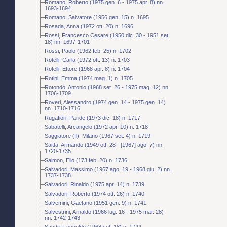
Romano, Roberto (1975 gen. 6 - 1975 apr. 8) nn.
1693-1694
Romano, Salvatore (1956 gen. 15) n. 1695
Rosada, Anna (1972 ott. 20) n. 1696
Rossi, Francesco Cesare (1950 dic. 30 - 1951 set.
18) nn. 1697-1701
Rossi, Paolo (1962 feb. 25) n. 1702
Rotelli, Carla (1972 ott. 13) n. 1703
Rotelli, Ettore (1968 apr. 8) n. 1704
Rotini, Emma (1974 mag. 1) n. 1705
Rotondò, Antonio (1968 set. 26 - 1975 mag. 12) nn.
1706-1709
Roveri, Alessandro (1974 gen. 14 - 1975 gen. 14)
nn. 1710-1716
Rugafiori, Paride (1973 dic. 18) n. 1717
Sabatelli, Arcangelo (1972 apr. 10) n. 1718
Saggiatore (Il). Milano (1967 set. 4) n. 1719
Saitta, Armando (1949 ott. 28 - [1967] ago. 7) nn.
1720-1735
Salmon, Elio (173 feb. 20) n. 1736
Salvadori, Massimo (1967 ago. 19 - 1968 giu. 2) nn.
1737-1738
Salvadori, Rinaldo (1975 apr. 14) n. 1739
Salvadori, Roberto (1974 ott. 26) n. 1740
Salvemini, Gaetano (1951 gen. 9) n. 1741
Salvestrini, Arnaldo (1966 lug. 16 - 1975 mar. 28)
nn. 1742-1743
Sandri, Leopoldo (1968 set. 18) n. 1744