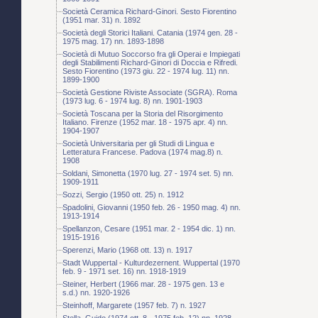
Società Ceramica Richard-Ginori. Sesto Fiorentino
(1951 mar. 31) n. 1892
Società degli Storici Italiani. Catania (1974 gen. 28 -
1975 mag. 17) nn. 1893-1898
Società di Mutuo Soccorso fra gli Operai e Impiegati
degli Stabilimenti Richard-Ginori di Doccia e Rifredi.
Sesto Fiorentino (1973 giu. 22 - 1974 lug. 11) nn.
1899-1900
Società Gestione Riviste Associate (SGRA). Roma
(1973 lug. 6 - 1974 lug. 8) nn. 1901-1903
Società Toscana per la Storia del Risorgimento
Italiano. Firenze (1952 mar. 18 - 1975 apr. 4) nn.
1904-1907
Società Universitaria per gli Studi di Lingua e
Letteratura Francese. Padova (1974 mag.8) n.
1908
Soldani, Simonetta (1970 lug. 27 - 1974 set. 5) nn.
1909-1911
Sozzi, Sergio (1950 ott. 25) n. 1912
Spadolini, Giovanni (1950 feb. 26 - 1950 mag. 4) nn.
1913-1914
Spellanzon, Cesare (1951 mar. 2 - 1954 dic. 1) nn.
1915-1916
Sperenzi, Mario (1968 ott. 13) n. 1917
Stadt Wuppertal - Kulturdezernent. Wuppertal (1970
feb. 9 - 1971 set. 16) nn. 1918-1919
Steiner, Herbert (1966 mar. 28 - 1975 gen. 13 e
s.d.) nn. 1920-1926
Steinhoff, Margarete (1957 feb. 7) n. 1927
Stella, Guido (1974 ott. 8 - 1975 feb. 12) nn. 1928-