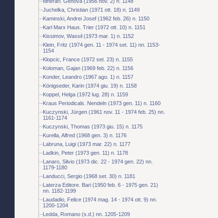
Itinerari. Genova (1956 nov. 2) n. 1148
Juchelka, Christian (1971 ott. 18) n. 1149
Kaminski, Andrei Josef (1962 feb. 26) n. 1150
Karl Marx Haus. Trier (1972 ott. 10) n. 1151
Kissimov, Wassil (1973 mar. 1) n. 1152
Klein, Fritz (1974 gen. 11 - 1974 set. 11) nn. 1153-
1154
Klopcic, France (1972 set. 23) n. 1155
Koloman, Gajan (1969 feb. 22) n. 1156
Konder, Leandro (1967 ago. 1) n. 1157
Königseder, Karin (1974 giu. 19) n. 1158
Koppel, Helga (1972 lug. 28) n. 1159
Kraus Periodicals. Nendeln (1973 gen. 11) n. 1160
Kuczynski, Jürgen (1961 nov. 11 - 1974 feb. 25) nn.
1161-1174
Kuczynski, Thomas (1973 giu. 15) n. 1175
Kurella, Alfred (1968 gen. 3) n. 1176
Labruna, Luigi (1973 mar. 22) n. 1177
Ladkin, Peter (1973 gen. 11) n. 1178
Lanaro, Silvio (1973 dic. 22 - 1974 gen. 22) nn.
1179-1180
Landucci, Sergio (1968 set. 30) n. 1181
Laterza Editore. Bari (1950 feb. 6 - 1975 gen. 21)
nn. 1182-1199
Laudadio, Felice (1974 mag. 14 - 1974 ott. 9) nn.
1200-1204
Ledda, Romano (s.d.) nn. 1205-1209