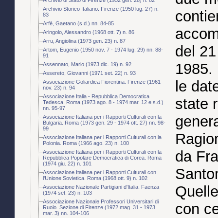
Archivio Storico Italiano. Firenze (1950 lug. 27) n.
contie
83
Arfè, Gaetano (s.d.) nn. 84-85
accom
Aringolo, Alessandro (1968 ott. 7) n. 86
Arru, Angiolina (1973 gen. 23) n. 87
del 21
Artom, Eugenio (1950 nov. 7 - 1974 lug. 29) nn. 88-
91
1985. 
Assennato, Mario (1973 dic. 19) n. 92
Assereto, Giovanni (1971 set. 22) n. 93
le dat
Associazione Goliardica Fiorentina. Firenze (1961
nov. 23) n. 94
Associazione Italia - Repubblica Democratica
state 
Tedesca. Roma (1973 ago. 8 - 1974 mar. 12 e s.d.)
nn. 95-97
genera
Associazione Italiana per i Rapporti Culturali con la
Bulgaria. Roma (1973 gen. 29 - 1974 ott. 27) nn. 98-
99
Ragion
Associazione Italiana per i Rapporti Culturali con la
Polonia. Roma (1966 ago. 23) n. 100
da Fr
Associazione Italiana per i Rapporti Culturali con la
Repubblica Popolare Democratica di Corea. Roma
(1974 giu. 22) n. 101
Santo
Associazione Italiana per i Rapporti Culturali con
l'Unione Sovietica. Roma (1968 ott. 9) n. 102
Quelle
Associazione Nazionale Partigiani d'Italia. Faenza
(1974 set. 23) n. 103
Associazione Nazionale Professori Universitari di
con ce
Ruolo. Sezione di Firenze (1972 mag. 31 - 1973
mar. 3) nn. 104-106