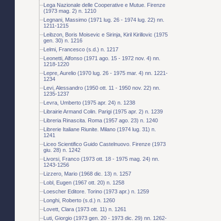
Lega Nazionale delle Cooperative e Mutue. Firenze
(1973 mag. 2) n. 1210
Legnani, Massimo (1971 lug. 26 - 1974 lug. 22) nn.
1211-1215
Leibzon, Boris Moisevic e Sirinja, Kiril Kirillovic (1975
gen. 30) n. 1216
Lelmi, Francesco (s.d.) n. 1217
Leonetti, Alfonso (1971 ago. 15 - 1972 nov. 4) nn.
1218-1220
Lepre, Aurelio (1970 lug. 26 - 1975 mar. 4) nn. 1221-
1234
Levi, Alessandro (1950 ott. 11 - 1950 nov. 22) nn.
1235-1237
Levra, Umberto (1975 apr. 24) n. 1238
Librairie Armand Colin. Parigi (1975 apr. 2) n. 1239
Libreria Rinascita. Roma (1957 ago. 23) n. 1240
Librerie Italiane Riunite. Milano (1974 lug. 31) n.
1241
Liceo Scientifico Guido Castelnuovo. Firenze (1973
giu. 28) n. 1242
Livorsi, Franco (1973 ott. 18 - 1975 mag. 24) nn.
1243-1256
Lizzero, Mario (1968 dic. 13) n. 1257
Lobl, Eugen (1967 ott. 20) n. 1258
Loescher Editore. Torino (1973 apr.) n. 1259
Longhi, Roberto (s.d.) n. 1260
Lovett, Clara (1973 ott. 11) n. 1261
Luti, Giorgio (1973 gen. 20 - 1973 dic. 29) nn. 1262-