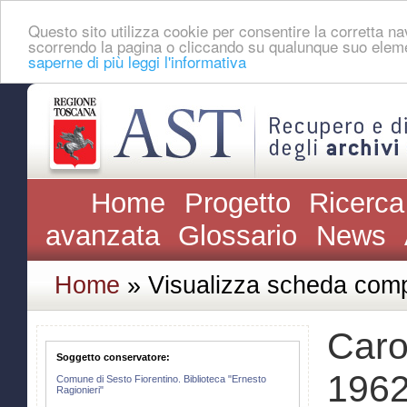
Questo sito utilizza cookie per consentire la corretta 
scorrendo la pagina o cliccando su qualunque suo eleme
saperne di più leggi l'informativa
Home
Progetto
Ricerca
avanzata
Glossario
News
Home
» Visualizza scheda comp
Caro
Soggetto conservatore:
1962
Comune di Sesto Fiorentino. Biblioteca "Ernesto
Ragionieri"