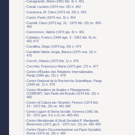
Casagrande, Mario (1951 feb. 4) n. 451
Casali, Luciano (1974 nov. 25) n. 452
Casanova, M. Clara (1973 ott. 29) n. 453
Casini, Paolo (1973 nov. 3) n. 454
Castelli, Clara (1972 lug. 31 - 1975 feb. 19) nn. 455-
460
Castronovo, Valerio (1974 giu. 4) n. 461
Catalano, Franco (1949 ago. 3 - 1951 feb. 8) nn.
462-473
Cavallina, Diego (1974 lug. 20) n. 474
Cavallotti Valota-Jorgia, Bianca (1975 mar. 11) n.
475
Cecchi, Ottavio (1973 feb. 1) n. 476
Cecchini, Francesco Maria (1973 gen. 27) n. 477
Centre d'Études des Relations Internationales.
Parigi (1966 giu. 15) n. 478
Centre National de la Recherche Scientifique. Parigi
(1949 dic. 2) n. 479
Centro Brasileiro de Analise e Planejamento
(CEBRAP). San Paolo del Brasile (1974 feb. 20) n.
480
Centro di Cultura per Stranieri. Firenze (1974 feb.
24 - 1972 feb. 29) nn. 481-482
Centro Ligure di Storia Sociale. Genova (1961 dic.
23 - 1972 gen. 8 e s.d.) nn. 483-491
Centro Meridionale di Studi Socialisti P. Martignetti.
Benevento (1971 giu.5 - 1971 nov. 15) nn. 492-493
Centro Studi e Documentazione sui Paesi Socialisti.
Roma (1974 ott. 29) n. 494