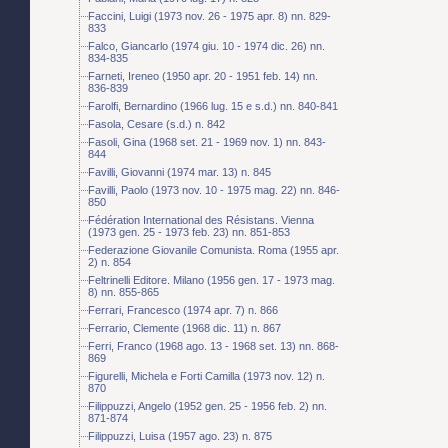
Faccini, Luigi (1973 nov. 26 - 1975 apr. 8) nn. 829-
833
Falco, Giancarlo (1974 giu. 10 - 1974 dic. 26) nn.
834-835
Farneti, Ireneo (1950 apr. 20 - 1951 feb. 14) nn.
836-839
Farolfi, Bernardino (1966 lug. 15 e s.d.) nn. 840-841
Fasola, Cesare (s.d.) n. 842
Fasoli, Gina (1968 set. 21 - 1969 nov. 1) nn. 843-
844
Favilli, Giovanni (1974 mar. 13) n. 845
Favilli, Paolo (1973 nov. 10 - 1975 mag. 22) nn. 846-
850
Fédération International des Résistans. Vienna
(1973 gen. 25 - 1973 feb. 23) nn. 851-853
Federazione Giovanile Comunista. Roma (1955 apr.
2) n. 854
Feltrinelli Editore. Milano (1956 gen. 17 - 1973 mag.
8) nn. 855-865
Ferrari, Francesco (1974 apr. 7) n. 866
Ferrario, Clemente (1968 dic. 11) n. 867
Ferri, Franco (1968 ago. 13 - 1968 set. 13) nn. 868-
869
Figurelli, Michela e Forti Camilla (1973 nov. 12) n.
870
Filippuzzi, Angelo (1952 gen. 25 - 1956 feb. 2) nn.
871-874
Filippuzzi, Luisa (1957 ago. 23) n. 875