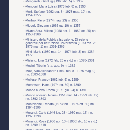
Mengarelli, Gianluigi (1968 dic. 5) n. 1352
Mengoni, Maria Luisa (1973 feb. 8) n. 1353
Merli, Stefano (1962 set. 6 - 1975 mag. 10) nn.
1354-1355
Merlino, Piero (1974 mag. 23) n. 1356
Miccoli, Giovanni (1968 ott. 19) n. 1357
Milano Sera. Milano (1950 set. 1 - 1952 ott. 25) nn.
1358-1360
Ministero della Pubblica Istruzione. Direzione
generale per l'istruzione universitaria (1973 feb. 23 -
1975 mar. 1) nn. 1361-1363
Mirri, Mario (1950 mar. 14 - 1974 feb. 3) nn. 1364-
1377
Misiano, Lina (1972 feb. 23 e s.d.) nn. 1378-1381
Modini, Tiberio (s.a. ago. 9) n. 1382
Mola, Aldo Alessandro (1969 feb. 8 - 1975 mag. 9)
nn. 1383-1388
Molfese, Franco (1962 feb. 8) n. 1389
Mommsen, Hans (1974 ott. 30) n. 1390
Mondo nuovo. Roma (1971 giu. 24) n. 1391
Mondo operaio. Roma (1951 mar. 14 - 1953 feb. 12)
nn. 1392-1393
Monteleone, Renato (1973 feb. - 1974 ott. 30) nn.
1394-1396
Morandi, Carlo (1946 lug. 25 - 1950 mar. 16) nn.
1397-1398
Morandi, Rosa (1950 apr. 13 - [1955] dic. 10 e s.d.)
nn. 1399-1419
Mori, Giorgio (1955 set. 22 - 1974 dic. 12) nn. 1420-