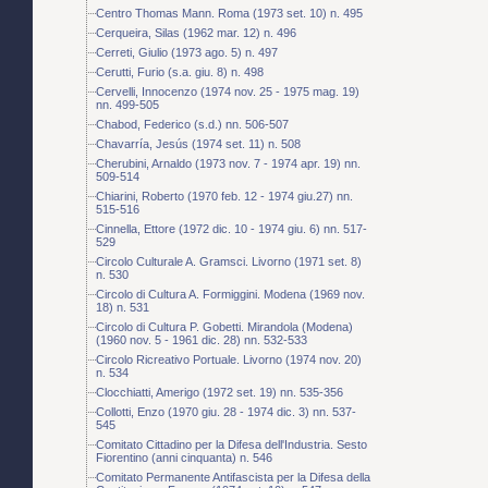
Centro Thomas Mann. Roma (1973 set. 10) n. 495
Cerqueira, Silas (1962 mar. 12) n. 496
Cerreti, Giulio (1973 ago. 5) n. 497
Cerutti, Furio (s.a. giu. 8) n. 498
Cervelli, Innocenzo (1974 nov. 25 - 1975 mag. 19)
nn. 499-505
Chabod, Federico (s.d.) nn. 506-507
Chavarría, Jesús (1974 set. 11) n. 508
Cherubini, Arnaldo (1973 nov. 7 - 1974 apr. 19) nn.
509-514
Chiarini, Roberto (1970 feb. 12 - 1974 giu.27) nn.
515-516
Cinnella, Ettore (1972 dic. 10 - 1974 giu. 6) nn. 517-
529
Circolo Culturale A. Gramsci. Livorno (1971 set. 8)
n. 530
Circolo di Cultura A. Formiggini. Modena (1969 nov.
18) n. 531
Circolo di Cultura P. Gobetti. Mirandola (Modena)
(1960 nov. 5 - 1961 dic. 28) nn. 532-533
Circolo Ricreativo Portuale. Livorno (1974 nov. 20)
n. 534
Clocchiatti, Amerigo (1972 set. 19) nn. 535-356
Collotti, Enzo (1970 giu. 28 - 1974 dic. 3) nn. 537-
545
Comitato Cittadino per la Difesa dell'Industria. Sesto
Fiorentino (anni cinquanta) n. 546
Comitato Permanente Antifascista per la Difesa della