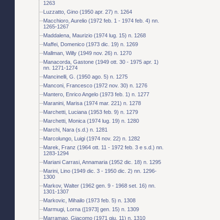
1263
Luzzatto, Gino (1950 apr. 27) n. 1264
Macchioro, Aurelio (1972 feb. 1 - 1974 feb. 4) nn.
1265-1267
Maddalena, Maurizio (1974 lug. 15) n. 1268
Maffei, Domenico (1973 dic. 19) n. 1269
Mallman, Willy (1949 nov. 26) n. 1270
Manacorda, Gastone (1949 ott. 30 - 1975 apr. 1)
nn. 1271-1274
Mancinelli, G. (1950 ago. 5) n. 1275
Manconi, Francesco (1972 nov. 30) n. 1276
Mantero, Enrico Angelo (1973 feb. 1) n. 1277
Maranini, Marisa (1974 mar. 221) n. 1278
Marchetti, Luciana (1953 feb. 9) n. 1279
Marchetti, Monica (1974 lug. 19) n. 1280
Marchi, Nara (s.d.) n. 1281
Marcolungo, Luigi (1974 nov. 22) n. 1282
Marek, Franz (1964 ott. 11 - 1972 feb. 3 e s.d.) nn.
1283-1294
Mariani Carrasi, Annamaria (1952 dic. 18) n. 1295
Marini, Lino (1949 dic. 3 - 1950 dic. 2) nn. 1296-
1300
Markov, Walter (1962 gen. 9 - 1968 set. 16) nn.
1301-1307
Markovic, Mihailo (1973 feb. 5) n. 1308
Marmugi, Lorna ([1973] gen. 15) n. 1309
Marramao, Giacomo (1971 giu. 11) n. 1310