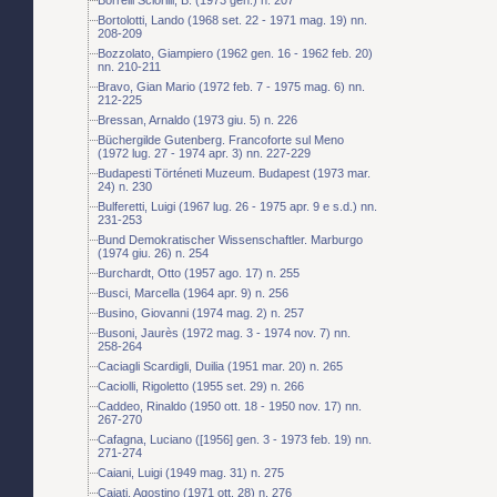
Bortolotti, Lando (1968 set. 22 - 1971 mag. 19) nn.
208-209
Bozzolato, Giampiero (1962 gen. 16 - 1962 feb. 20)
nn. 210-211
Bravo, Gian Mario (1972 feb. 7 - 1975 mag. 6) nn.
212-225
Bressan, Arnaldo (1973 giu. 5) n. 226
Büchergilde Gutenberg. Francoforte sul Meno
(1972 lug. 27 - 1974 apr. 3) nn. 227-229
Budapesti Történeti Muzeum. Budapest (1973 mar.
24) n. 230
Bulferetti, Luigi (1967 lug. 26 - 1975 apr. 9 e s.d.) nn.
231-253
Bund Demokratischer Wissenschaftler. Marburgo
(1974 giu. 26) n. 254
Burchardt, Otto (1957 ago. 17) n. 255
Busci, Marcella (1964 apr. 9) n. 256
Busino, Giovanni (1974 mag. 2) n. 257
Busoni, Jaurès (1972 mag. 3 - 1974 nov. 7) nn.
258-264
Caciagli Scardigli, Duilia (1951 mar. 20) n. 265
Caciolli, Rigoletto (1955 set. 29) n. 266
Caddeo, Rinaldo (1950 ott. 18 - 1950 nov. 17) nn.
267-270
Cafagna, Luciano ([1956] gen. 3 - 1973 feb. 19) nn.
271-274
Caiani, Luigi (1949 mag. 31) n. 275
Cajati, Agostino (1971 ott. 28) n. 276