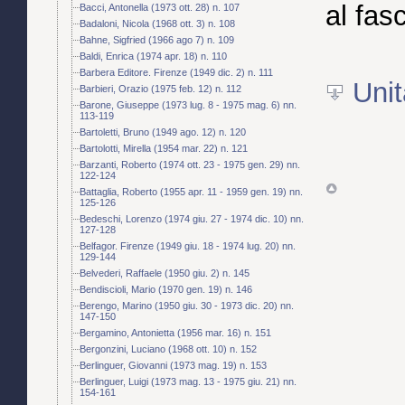
al fas
Bacci, Antonella (1973 ott. 28) n. 107
Badaloni, Nicola (1968 ott. 3) n. 108
Bahne, Sigfried (1966 ago 7) n. 109
Baldi, Enrica (1974 apr. 18) n. 110
Barbera Editore. Firenze (1949 dic. 2) n. 111
Unit
Barbieri, Orazio (1975 feb. 12) n. 112
Barone, Giuseppe (1973 lug. 8 - 1975 mag. 6) nn.
113-119
Bartoletti, Bruno (1949 ago. 12) n. 120
Bartolotti, Mirella (1954 mar. 22) n. 121
Barzanti, Roberto (1974 ott. 23 - 1975 gen. 29) nn.
122-124
Battaglia, Roberto (1955 apr. 11 - 1959 gen. 19) nn.
125-126
Bedeschi, Lorenzo (1974 giu. 27 - 1974 dic. 10) nn.
127-128
Belfagor. Firenze (1949 giu. 18 - 1974 lug. 20) nn.
129-144
Belvederi, Raffaele (1950 giu. 2) n. 145
Bendiscioli, Mario (1970 gen. 19) n. 146
Berengo, Marino (1950 giu. 30 - 1973 dic. 20) nn.
147-150
Bergamino, Antonietta (1956 mar. 16) n. 151
Bergonzini, Luciano (1968 ott. 10) n. 152
Berlinguer, Giovanni (1973 mag. 19) n. 153
Berlinguer, Luigi (1973 mag. 13 - 1975 giu. 21) nn.
154-161