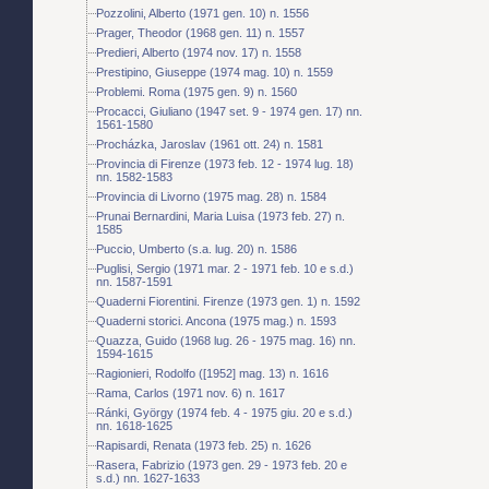
Pozzolini, Alberto (1971 gen. 10) n. 1556
Prager, Theodor (1968 gen. 11) n. 1557
Predieri, Alberto (1974 nov. 17) n. 1558
Prestipino, Giuseppe (1974 mag. 10) n. 1559
Problemi. Roma (1975 gen. 9) n. 1560
Procacci, Giuliano (1947 set. 9 - 1974 gen. 17) nn.
1561-1580
Procházka, Jaroslav (1961 ott. 24) n. 1581
Provincia di Firenze (1973 feb. 12 - 1974 lug. 18)
nn. 1582-1583
Provincia di Livorno (1975 mag. 28) n. 1584
Prunai Bernardini, Maria Luisa (1973 feb. 27) n.
1585
Puccio, Umberto (s.a. lug. 20) n. 1586
Puglisi, Sergio (1971 mar. 2 - 1971 feb. 10 e s.d.)
nn. 1587-1591
Quaderni Fiorentini. Firenze (1973 gen. 1) n. 1592
Quaderni storici. Ancona (1975 mag.) n. 1593
Quazza, Guido (1968 lug. 26 - 1975 mag. 16) nn.
1594-1615
Ragionieri, Rodolfo ([1952] mag. 13) n. 1616
Rama, Carlos (1971 nov. 6) n. 1617
Ránki, György (1974 feb. 4 - 1975 giu. 20 e s.d.)
nn. 1618-1625
Rapisardi, Renata (1973 feb. 25) n. 1626
Rasera, Fabrizio (1973 gen. 29 - 1973 feb. 20 e
s.d.) nn. 1627-1633