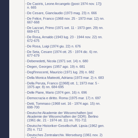
De Castris, Leone Arcangelo ([post 1974 nov. 17])
n. 665
De Cesare, Gianclaudio (1973 mag. 23) n. 666
De Felice, Franco (1968 nov. 25 - 1973 mar. 12) nn.
667-668
De Lazzari, Primo (1971 set. 11 - 1973 gen. 29) nn.
669-671
De Rosa, Arnaldo (1943 lug. 23 - 1944 nov. 22) nn.
672-675
De Rosa, Luigi (1974 giu. 22) n. 676
De Seta, Cesare (1974 ott. 25 - 1974 dic. 6) nn.
677-679
Debenedetti, Nicola (1971 set. 14) n. 680
Degen, Georges (1957 ago. 19) n. 681
Degl'Innocenti, Maurizio (1971 lug. 29) n. 682
Della Monica Matteotti, Adriana (1973 mar. 2) n. 683
Della Peruta, Franco ([1968] ott. 1; 1973 mar. 5 -
1975 apr. 8) nn. 684-695
Delle Piane, Mario (1974 gen. 16) n. 696
Democrazia e diritto. Roma (1975 mar. 17) n. 697
Detti, Tommaso (1968 set. 16 - 1974 ago. 15) nn.
698-700
Deutsche Akademie der Wissenchaften (poi
Akademie der Wissenchaften der DDR). Berlino
(1961 dic. 21 - 1974 ott. 11) nn. 701-711
Deutsche Historiker-Gesellschaft. Lipsia (1962 gen.
25) n. 712
Deutsches Zentralarchiv. Merseburg (1961 nov. 2)