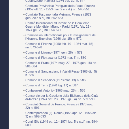
Costituzione. Faenza (1974 set. 10) n. 547
Comitato Provinciale Partigiani della Pace. Firenze
(1952 ott. 31 - 1953 mar. 2 e s.d.) nn. 548-551
Comitato Toscano Italia Vietnam. Firenze (1972
gen. 20 e s.d.) nn. 552-553
Comité International d'Histoire de la Deuxième
Guerre Mondiale. Milano - Parigi (1971 feb. 23 -
1974 giu. 25) nn. 554-571
Commission Internationale pour l'Enseignement de
l'Histoire. Bruxelles (1966 giu. 15) n. 572
Comune di Firenze (1950 feb. 10 - 1954 mar. 15)
nn. 573-578
Comune di Livorno (1974 gen. 28) n. 579
Comune di Pietrasanta (1973 mar. 3) n. 580
Comune di Prato (1974 mag. 27 - 1975 gen. 18) nn.
581-584
Comune di Sancasciano in Val di Pesa (1968 dic. 5)
n. 585
Comune di Scandicci (1973 mar. 13) n. 586
Comune di Terni (1970 lug. 17) n. 587
Confalonieri, Antonio (1968 mag. 28) n. 588
Consorzio per la Gestione della Biblioteca della Città
di Arezzo (1974 set. 23 - 1975 giu. 4) nn. 589-590
Consulat Général de France. Firenze (1973 nov.
22) n. 591
Contemporaneo (Il). Roma (1955 apr. 12 - 1955 dic.
3) nn. 592-593
Conti, Elio (1949 ott. 12 - 1974 lug. 5 e s.d.) nn. 594-
600