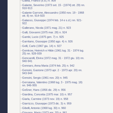
Gaeta, Franco (s.d.) n. 909
Galante, Severino (1973 set. 15 - [1974] ott. 29) nn.
910-913
Galante Garrone, Alessandro (1950 nov. 19 - 1968
ott. 8) nn. 914-920
Galasso, Giuseppe (1974 feb. 14 e s.d.) nn. 921-
922
Gallerano, Nicola (1971 mag. 21) n. 923
Galli, Giovanni (1975 mar. 28) n. 924
Gambi, Lucio (1975 gen. 7) n. 925
Garritano, Giuseppe (1950 ago. 4) n. 926
Gelli, Carlo (1967 giu. 14) n. 927
Gemkow, Heinrich e Hilde (1961 lug. 31 - 1974 lug.
25) nn. 928-939
Gencarelli, Elvira (1972 mag. 31 - 1972 giu. 10) nn.
940-941
Gennaro, Anna Maria (1974 feb. 25) n. 942
Gensini, Gastone (1973 apr. 2 - 1973 apr. 20) nn.
943-944
Gensini, Sergio (1961 nov. 20) n. 945
Gerratana, Valentino (1968 lug. 3 - 1975 mag. 18)
nn. 946-955
Geßner, Hans (1956 dic. 29) n. 956
Giardina, Concetta (1975 mar. 10) n. 957
Giarla, Carmine (1973 nov. 19) n. 958
Giarrizzo, Giuseppe (1973 dic. 3) n. 959
Gibelli, Antonio (1968 lug. 30) n. 960
Giovana, Mario (1973 apr. 20) n. 961