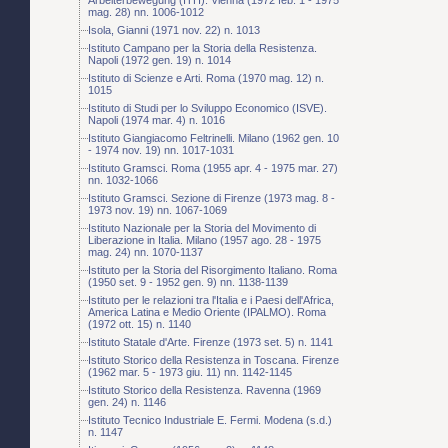
mag. 28) nn. 1006-1012
Isola, Gianni (1971 nov. 22) n. 1013
Istituto Campano per la Storia della Resistenza.
Napoli (1972 gen. 19) n. 1014
Istituto di Scienze e Arti. Roma (1970 mag. 12) n.
1015
Istituto di Studi per lo Sviluppo Economico (ISVE).
Napoli (1974 mar. 4) n. 1016
Istituto Giangiacomo Feltrinelli. Milano (1962 gen. 10
- 1974 nov. 19) nn. 1017-1031
Istituto Gramsci. Roma (1955 apr. 4 - 1975 mar. 27)
nn. 1032-1066
Istituto Gramsci. Sezione di Firenze (1973 mag. 8 -
1973 nov. 19) nn. 1067-1069
Istituto Nazionale per la Storia del Movimento di
Liberazione in Italia. Milano (1957 ago. 28 - 1975
mag. 24) nn. 1070-1137
Istituto per la Storia del Risorgimento Italiano. Roma
(1950 set. 9 - 1952 gen. 9) nn. 1138-1139
Istituto per le relazioni tra l'Italia e i Paesi dell'Africa,
America Latina e Medio Oriente (IPALMO). Roma
(1972 ott. 15) n. 1140
Istituto Statale d'Arte. Firenze (1973 set. 5) n. 1141
Istituto Storico della Resistenza in Toscana. Firenze
(1962 mar. 5 - 1973 giu. 11) nn. 1142-1145
Istituto Storico della Resistenza. Ravenna (1969
gen. 24) n. 1146
Istituto Tecnico Industriale E. Fermi. Modena (s.d.)
n. 1147