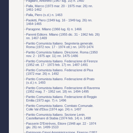
Pagliaro, Antonino (1967 lug. 10) n. 1460
Palla, Marco (1973 mar. 20 - 1975 mar. 26) nn.
1461-1462
Palla, Piero (s.d.) n. 1463
Paoletti, Piero (1949 lug. 16 - 1949 lug. 26) nn.
1464-1465
Paragone. Milano (1966 lug. 6) n. 1466
Parenti Editore. Milano (1955 dic. 31 - 1962 feb. 26)
nn. 1467-1469
Partito Comunista Italiano. Segreteria generale.
Roma (1972 nov. 17 - 1974 ott.) nn. 1470-1474
Partito Comunista Italiano. Direzione. Roma (1950
nov. 2 - 1975 apr. 11) nn. 1475-1486
Partito Comunista Italiano. Federazione di Firenze
(1952 ott. 17 - 1973 feb. 17) nn. 1487-1491
Partito Comunista Italiano. Federazione di Pisa
(1972 mar. 26) n. 1492
Partito Comunista Italiano. Federazione di Prato
(s.d.) n. 1493
Partito Comunista Italiano. Federazione di Ravenna
(1952 mag. 7 - 1952 set. 18) nn. 1494-1495
Partito Comunista Italiano. Federazione di Reggio
Emilia (1973 ago. 7) n. 1496
Partito Comunista Italiano. Comitato Comunale.
Colle Val d'Elsa (1974 ago. 24) n. 1497
Partito Comunista Italiano. Sezione Lenin.
Castellamare di Stabia (1974 feb. 14) n. 1498
Passerin D'Entrèves, Ettore (1948 apr. 22 - 1974
giu. 26) nn. 1499-1510
Patrimonio Ginori Amministrazione. Firenze (1952