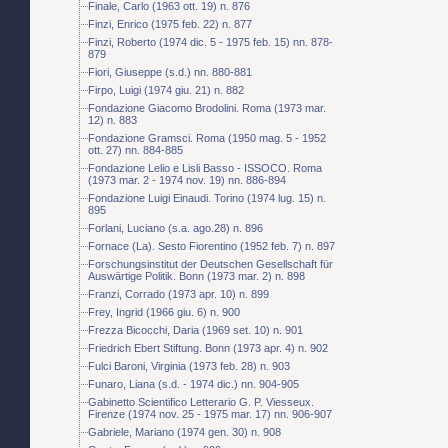
Finale, Carlo (1963 ott. 19) n. 876
Finzi, Enrico (1975 feb. 22) n. 877
Finzi, Roberto (1974 dic. 5 - 1975 feb. 15) nn. 878-
879
Fiori, Giuseppe (s.d.) nn. 880-881
Firpo, Luigi (1974 giu. 21) n. 882
Fondazione Giacomo Brodolini. Roma (1973 mar.
12) n. 883
Fondazione Gramsci. Roma (1950 mag. 5 - 1952
ott. 27) nn. 884-885
Fondazione Lelio e Lisli Basso - ISSOCO. Roma
(1973 mar. 2 - 1974 nov. 19) nn. 886-894
Fondazione Luigi Einaudi. Torino (1974 lug. 15) n.
895
Forlani, Luciano (s.a. ago.28) n. 896
Fornace (La). Sesto Fiorentino (1952 feb. 7) n. 897
Forschungsinstitut der Deutschen Gesellschaft für
Auswärtige Politik. Bonn (1973 mar. 2) n. 898
Franzi, Corrado (1973 apr. 10) n. 899
Frey, Ingrid (1966 giu. 6) n. 900
Frezza Bicocchi, Daria (1969 set. 10) n. 901
Friedrich Ebert Stiftung. Bonn (1973 apr. 4) n. 902
Fulci Baroni, Virginia (1973 feb. 28) n. 903
Funaro, Liana (s.d. - 1974 dic.) nn. 904-905
Gabinetto Scientifico Letterario G. P. Viesseux.
Firenze (1974 nov. 25 - 1975 mar. 17) nn. 906-907
Gabriele, Mariano (1974 gen. 30) n. 908