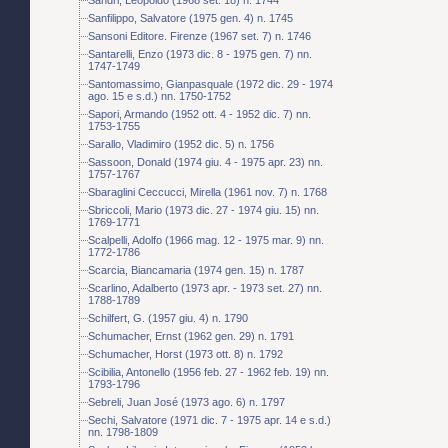
Sanfilippo, Salvatore (1975 gen. 4) n. 1745
Sansoni Editore. Firenze (1967 set. 7) n. 1746
Santarelli, Enzo (1973 dic. 8 - 1975 gen. 7) nn.
1747-1749
Santomassimo, Gianpasquale (1972 dic. 29 - 1974
ago. 15 e s.d.) nn. 1750-1752
Sapori, Armando (1952 ott. 4 - 1952 dic. 7) nn.
1753-1755
Sarallo, Vladimiro (1952 dic. 5) n. 1756
Sassoon, Donald (1974 giu. 4 - 1975 apr. 23) nn.
1757-1767
Sbaraglini Ceccucci, Mirella (1961 nov. 7) n. 1768
Sbriccoli, Mario (1973 dic. 27 - 1974 giu. 15) nn.
1769-1771
Scalpelli, Adolfo (1966 mag. 12 - 1975 mar. 9) nn.
1772-1786
Scarcia, Biancamaria (1974 gen. 15) n. 1787
Scarlino, Adalberto (1973 apr. - 1973 set. 27) nn.
1788-1789
Schilfert, G. (1957 giu. 4) n. 1790
Schumacher, Ernst (1962 gen. 29) n. 1791
Schumacher, Horst (1973 ott. 8) n. 1792
Scibilia, Antonello (1956 feb. 27 - 1962 feb. 19) nn.
1793-1796
Sebreli, Juan José (1973 ago. 6) n. 1797
Sechi, Salvatore (1971 dic. 7 - 1975 apr. 14 e s.d.)
nn. 1798-1809