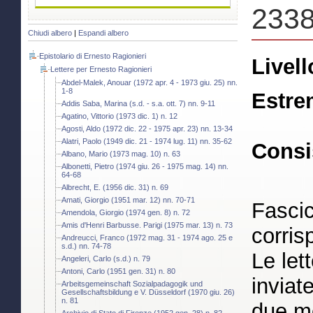
233
Chiudi albero
|
Espandi albero
Epistolario di Ernesto Ragionieri
Livell
Lettere per Ernesto Ragionieri
Abdel-Malek, Anouar (1972 apr. 4 - 1973 giu. 25) nn.
1-8
Estre
Addis Saba, Marina (s.d. - s.a. ott. 7) nn. 9-11
Agatino, Vittorio (1973 dic. 1) n. 12
Agosti, Aldo (1972 dic. 22 - 1975 apr. 23) nn. 13-34
Alatri, Paolo (1949 dic. 21 - 1974 lug. 11) nn. 35-62
Consi
Albano, Mario (1973 mag. 10) n. 63
Albonetti, Pietro (1974 giu. 26 - 1975 mag. 14) nn.
64-68
Albrecht, E. (1956 dic. 31) n. 69
Amati, Giorgio (1951 mar. 12) nn. 70-71
Fascic
Amendola, Giorgio (1974 gen. 8) n. 72
Amis d'Henri Barbusse. Parigi (1975 mar. 13) n. 73
corris
Andreucci, Franco (1972 mag. 31 - 1974 ago. 25 e
s.d.) nn. 74-78
Le lett
Angeleri, Carlo (s.d.) n. 79
Antoni, Carlo (1951 gen. 31) n. 80
inviat
Arbeitsgemeinschaft Sozialpadagogik und
Gesellschaftsbildung e V. Düsseldorf (1970 giu. 26)
n. 81
due mo
Archivio di Stato di Firenze (1952 gen. 28) n. 82