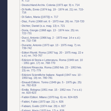
n. 713
Deutschland Archiv. Colonia (1973 apr. 9) n. 714
Di Nolfo, Ennio (1974 lug. 19 - 1974 ott. 21) nn. 715-
716
Di Salvo, Maria ([1973]) n. 717
Diaz, Furio (1968 set. 6 - 1973 mar. 26) nn. 718-720
Dichter, Daniel (s.a. mag. 13) n. 721
Doria, Giorgio (1968 ago. 13 - 1974 nov. 25) nn.
722-731
Ducci, Antonio (1966 lug. 2 - 1973 mar. 14 e s.d.)
nn. 732-738
Durante, Antonio (1973 apr. 13 - 1975 mag. 7) nn.
739-742
Editori Riuniti. Roma (1957 lug. 20 - 1975 mag. 22 e
s.d.) nn. 743-767
Edizioni di Storia e Letteratura. Roma (1949 set. 10
- 1951 gen. 17) nn. 768-770
Edizioni Rinascita. Roma (1950 feb. 23 - 1953 feb.
23) nn. 771-779
Edizioni Scientifiche Italiane. Napoli (1947 nov. 10 -
1950 lug. 19) nn. 780-781
Einaudi Editore. Torino (1949 giu. 5 - 1975 giu. 25)
nn. 782-819
Emilia. Bologna (1951 mar. 15 - 1952 nov. 7 e s.d.)
nn. 820-823
Fabbri Editori. Milano (1970 lug. 6) nn. 824-825
Fabbri, Fabio (1973 apr. 21) n. 826
Fabiani, Guido (1974 mar. 29) n. 827
Fabiani, Maria (1970 lug. 17) n. 828