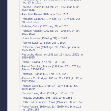
nov. 10) n. 1511
Pavone, Claudio (1951 feb. 22 - 1956 mar. 5) nn.
1512-1516
Pecchioli, Renzo (1974 ago. 2) n. 1517
Pellegrini, Giuliano (1974 ago. 16 - 1974 ago. 29)
nn. 1518-1519
Pelletier, Claire (1975 mag. 29) n. 1520
Pellicani, Antonio (1967 lug. 10 - 1968 ott. 24) nn.
1521-1522
Perini, Leandro (1974 lug. 31) n. 1523
Permoli, Luigi (1973 gen. 29) n. 1524
Petersen, Jens (1973 ago. 20 - 1975 apr. 25) nn.
1525-1529
Petrocchi, Massimo (1948 apr. 19 - [post 1950]) nn.
1530-1535
Piddiu, Luciana (s.d.) nn. 1536-1537
Pieroni Bortolotti, Franca (1969 set. 17 - 1070 lug.
29) nn. 1538-1540
Pignatelli, Franco (1972 dic. 5) n. 1541
Pinkus e Co. Zurigo (1966 ott. 21 - 1973 giu. 12) nn.
1542-1544
Pinzani, Carlo (1972 feb. 17 - 1974 set. 30) nn.
1545-1549
Pinzani Tanini, Maria (1974 gen. 21) n. 1550
Pinzauti, Leonardo (1957 ago. 10) n. 1551
Politica ed economia. Roma (1974 set. 30) n. 1552
Ponsi, Angelo (1950 set. 21 - [1950 ]ott. 14 e s.d.)
nn. 1553-1555