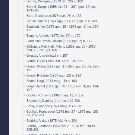
Berner, Wolfgang (1973 feb. 28) n. 162
Bertelli, Sergio (1956 dic. 23 - 1974 gen. 14) nn.
163-166
Berti, Giuseppe (1973 mar. 26) n. 167
Bertini, Valerio (1974 ago. 22 e s.d.) nn. 168-169
Biagianti, Ivo (1975 gen. 15 - 1975 apr. 8) nn. 170-
171
Bianchi, Antonio (1972 dic. 27) n. 172
Bianchini Corallo, Milena (1950 ago. 2) n. 173
Biblioteca Feltrinelli. Milano (1952 apr. 30 - 1953
mar. 16) nn. 174-186
Binazzi, Andrea (s.d.) n. 187
Biondi, Giulio (1952 set. 4) nn. 188-189
Biondi, Gloria (1975 apr. 1 - 1975 apr. 25) nn. 190-
191
Biondi, Roberto (1968 ago. 12) n. 192
Bisoni, Luigi (1973 mag. 15) n. 193
Blum, Rudolf (1950 giu. 16 - 1951 mar. 9) nn. 194-
197
Bobbio, Norberto (1968 mag. 19) n. 198
Boccacci, Daniela (s.d.) nn. 199-200
Boffa, Giuseppe (1974 mag. 11) n. 201
Bogliari, Francesco (1975 feb. 27 - 1975 mar. 18)
nn. 202-203
Boldrini, Arrigo (1975 feb. 4) n. 204
Bollino, Gastone (1956 feb. 2 - 1956 feb. 18) nn.
205-206
Borrelli Sciorilli, B. (1973 gen.) n. 207