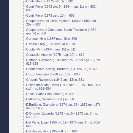
Conti, Mauro (1975 feb. 3) n. 601
Conti, Piero (1943 dic. 9 - 1944 mag. 11) nn. 602-
605
Conti, Piero (1973 gen. 13) n. 606
Cooperativa del Libro Popolare. Milano (1953 feb.
26) n. 607
Cooperativa di Consumo. Sesto Fiorentino (1952
mar. 5) n. 608
Cortese, Nino (1967 mag. 8) n. 609
Cortesi, Luigi (1975 mar. 4) n. 610
Costa, Mimì (1944 mag. 15) n. 611
Costabile, Antonio (1975 mag. 20) n. 612
Cottone, Giovanni (1948 mar. 25 - 1959 ago. 12) nn.
613-628
Coudenhove Kalergi, Barbara (s.a. nov. 20) n. 629
Cozzi, Gaetano (1968 set. 13) n. 630
Craveri, Raimondo (1949 apr. 12) n. 631
Critica marxista. Roma (1963 set. 2 - 1975 feb. 26 e
s.d.) nn. 632-654
Cusin, Fabio (1950 mar. 5) n. 655
D'Albergo, Salvatore (s.d.) n. 656
D'Emilione, Giampiero (1974 giu. 25 - 1975 gen. 27)
nn. 657-658
D'Onofrio, Edoardo (1973 mar. 5 - 1973 giu. 6) nn.
659-661
Dal Pane, Luigi (1950 ott. 19 - 1975 gen. 1) nn. 662-
663
Dal Sasso, Rino (1959 ott. 2) n. 664