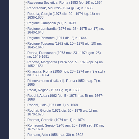
Rassegna Sovietica. Roma (1953 feb. 16) n. 1634
Reberschak, Maurizio (1974 giu. 4) n. 1635
Rebuffa, Giorgio (1973 dic. 29 - 1974 lug. 16) nn.
1636-1638
Regione Campania (s.l.) n. 1639
Regione Lombardia (1974 ott. 25 - 1975 apr.17) nn.
1640-1643
Regione Piemonte (1971 dic. 2) n. 1644
Regione Toscana (1972 ott. 10 - 1975 giu. 10) nn.
1645-1648
Renda, Francesco (1973 nov. 23 - 1974 gen. 25)
nn. 1649-1651
Repetto, Margherita (1974 ago. 5 - 1975 apr. 5) nn.
1652-1654
Rinascita. Roma (1950 nov. 23 - 1974 gen. 9 e s.d.)
nn. 1655-1664
Rinnovamento d'Italia (Il). Roma (1952 mag. 7) n.
1665
Robin, Regine (1973 lug. 8) n. 1666
Rocchi, Adua (1962 feb. 5 - 1975 mar. 5) nn. 1667-
1668
Rocchi, Licia (1971 ott. 1) n. 1669
Rochat, Giorgio (1971 giu. 20 - 1975 giu. 1) nn.
1670-1673
Roemer, Cornelia (1974 ott. 1) n. 1674
Romagnoli, Sergio (1948 apr. 15 - 1968 set. 19) nn.
1675-1691
Romano, Aldo (1956 mar. 30) n. 1692