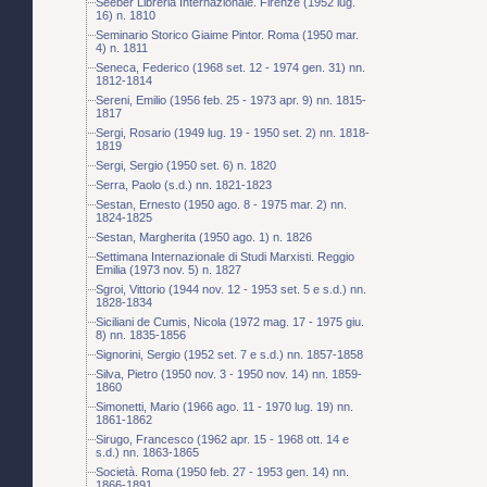
Seeber Libreria Internazionale. Firenze (1952 lug.
16) n. 1810
Seminario Storico Giaime Pintor. Roma (1950 mar.
4) n. 1811
Seneca, Federico (1968 set. 12 - 1974 gen. 31) nn.
1812-1814
Sereni, Emilio (1956 feb. 25 - 1973 apr. 9) nn. 1815-
1817
Sergi, Rosario (1949 lug. 19 - 1950 set. 2) nn. 1818-
1819
Sergi, Sergio (1950 set. 6) n. 1820
Serra, Paolo (s.d.) nn. 1821-1823
Sestan, Ernesto (1950 ago. 8 - 1975 mar. 2) nn.
1824-1825
Sestan, Margherita (1950 ago. 1) n. 1826
Settimana Internazionale di Studi Marxisti. Reggio
Emilia (1973 nov. 5) n. 1827
Sgroi, Vittorio (1944 nov. 12 - 1953 set. 5 e s.d.) nn.
1828-1834
Siciliani de Cumis, Nicola (1972 mag. 17 - 1975 giu.
8) nn. 1835-1856
Signorini, Sergio (1952 set. 7 e s.d.) nn. 1857-1858
Silva, Pietro (1950 nov. 3 - 1950 nov. 14) nn. 1859-
1860
Simonetti, Mario (1966 ago. 11 - 1970 lug. 19) nn.
1861-1862
Sirugo, Francesco (1962 apr. 15 - 1968 ott. 14 e
s.d.) nn. 1863-1865
Società. Roma (1950 feb. 27 - 1953 gen. 14) nn.
1866-1891