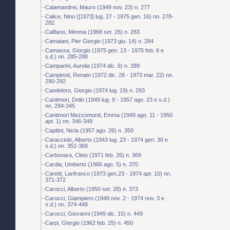
Calamandrei, Mauro (1949 nov. 23) n. 277
Calice, Nino ([1973] lug. 27 - 1975 gen. 16) nn. 278-
282
Califano, Mimma (1968 set. 26) n. 283
Camaiani, Pier Giorgio (1973 giu. 14) n. 284
Camassa, Giorgio (1975 gen. 13 - 1975 feb. 6 e
s.d.) nn. 285-288
Camparini, Aurelia (1974 dic. 6) n. 289
Campinoti, Renato (1972 dic. 28 - 1973 mar. 22) nn.
290-292
Candeloro, Giorgio (1974 lug. 19) n. 293
Cantimori, Delio (1949 lug. 9 - 1957 ago. 23 e s.d.)
nn. 294-345
Cantimori Mezzomonti, Emma (1949 ago. 11 - 1950
apr. 1) nn. 346-349
Capitini, Nicla (1957 ago. 26) n. 350
Caracciolo, Alberto (1943 lug. 23 - 1974 gen. 30 e
s.d.) nn. 351-368
Carbonara, Cleto (1971 feb. 26) n. 369
Cardia, Umberto (1966 ago. 5) n. 370
Caretti, Lanfranco (1973 gen.23 - 1974 apr. 10) nn.
371-372
Carocci, Alberto (1950 set. 28) n. 373
Carocci, Giampiero (1948 nov. 2 - 1974 nov. 3 e
s.d.) nn. 374-448
Carocci, Giovanni (1949 dic. 15) n. 449
Carpi, Giorgio (1962 feb. 25) n. 450