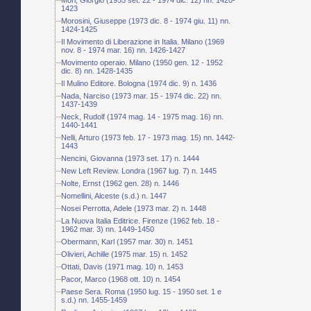
1423
Morosini, Giuseppe (1973 dic. 8 - 1974 giu. 11) nn.
1424-1425
Il Movimento di Liberazione in Italia. Milano (1969
nov. 8 - 1974 mar. 16) nn. 1426-1427
Movimento operaio. Milano (1950 gen. 12 - 1952
dic. 8) nn. 1428-1435
Il Mulino Editore. Bologna (1974 dic. 9) n. 1436
Nada, Narciso (1973 mar. 15 - 1974 dic. 22) nn.
1437-1439
Neck, Rudolf (1974 mag. 14 - 1975 mag. 16) nn.
1440-1441
Nelli, Arturo (1973 feb. 17 - 1973 mag. 15) nn. 1442-
1443
Nencini, Giovanna (1973 set. 17) n. 1444
New Left Review. Londra (1967 lug. 7) n. 1445
Nolte, Ernst (1962 gen. 28) n. 1446
Nomellini, Alceste (s.d.) n. 1447
Nosei Perrotta, Adele (1973 mar. 2) n. 1448
La Nuova Italia Editrice. Firenze (1962 feb. 18 -
1962 mar. 3) nn. 1449-1450
Obermann, Karl (1957 mar. 30) n. 1451
Olivieri, Achille (1975 mar. 15) n. 1452
Ottati, Davis (1971 mag. 10) n. 1453
Pacor, Marco (1968 ott. 10) n. 1454
Paese Sera. Roma (1950 lug. 15 - 1950 set. 1 e
s.d.) nn. 1455-1459