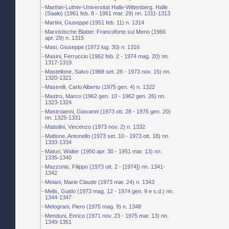
Marthin-Luther-Universitat Halle-Wittenberg. Halle
(Saale) (1961 feb. 8 - 1961 mar. 29) nn. 1311-1313
Martini, Giuseppe (1951 feb. 11) n. 1314
Marxistische Blatter. Francoforte sul Meno (1966
apr. 29) n. 1315
Masi, Giuseppe (1972 lug. 30) n. 1316
Masini, Ferruccio (1962 feb. 2 - 1974 mag. 20) nn.
1317-1319
Mastellone, Salvo (1968 set. 28 - 1973 nov. 15) nn.
1320-1321
Mastrelli, Carlo Alberto (1975 gen. 4) n. 1322
Mastro, Marco (1962 gen. 10 - 1962 gen. 26) nn.
1323-1324
Mastroianni, Giovanni (1973 ott. 28 - 1975 gen. 20)
nn. 1325-1331
Mattolini, Vincenzo (1973 nov. 2) n. 1332
Mattone, Antonello (1973 set. 10 - 1973 ott. 18) nn.
1333-1334
Maturi, Walter (1950 apr. 30 - 1951 mar. 13) nn.
1335-1340
Mazzonis, Filippo (1973 ott. 2 - [1974]) nn. 1341-
1342
Melani, Marie Claude (1973 mar. 24) n. 1343
Melis, Guido (1973 mag. 12 - 1974 gen. 9 e s.d.) nn.
1344-1347
Melograni, Piero (1975 mag. 9) n. 1348
Menduni, Enrico (1971 nov. 23 - 1975 mar. 13) nn.
1349-1351