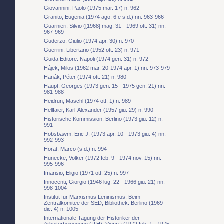
Giovannini, Paolo (1975 mar. 17) n. 962
Granito, Eugenia (1974 ago. 6 e s.d.) nn. 963-966
Guarnieri, Silvio ([1968] mag. 31 - 1969 ott. 31) nn.
967-969
Guderzo, Giulio (1974 apr. 30) n. 970
Guerrini, Libertario (1952 ott. 23) n. 971
Guida Editore. Napoli (1974 gen. 31) n. 972
Hájek, Milos (1962 mar. 20-1974 apr. 1) nn. 973-979
Hanák, Péter (1974 ott. 21) n. 980
Haupt, Georges (1973 gen. 15 - 1975 gen. 21) nn.
981-988
Heidrun, Maschl (1974 ott. 1) n. 989
Hellfaier, Karl-Alexander (1957 giu. 29) n. 990
Historische Kommission. Berlino (1973 giu. 12) n.
991
Hobsbawm, Eric J. (1973 apr. 10 - 1973 giu. 4) nn.
992-993
Horat, Marco (s.d.) n. 994
Hunecke, Volker (1972 feb. 9 - 1974 nov. 15) nn.
995-996
Imarisio, Eligio (1971 ott. 25) n. 997
Innocenti, Giorgio (1946 lug. 22 - 1966 giu. 21) nn.
998-1004
Institut für Marxismus Leninismus, Beim
Zentralkomitee der SED, Bibliothek. Berlino (1969
dic. 4) n. 1005
Internationale Tagung der Historiker der
Arbeiterbewegung (ITH). Vienna (1972 feb. 1 - 1975