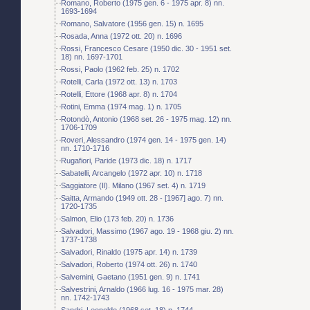
Romano, Roberto (1975 gen. 6 - 1975 apr. 8) nn.
1693-1694
Romano, Salvatore (1956 gen. 15) n. 1695
Rosada, Anna (1972 ott. 20) n. 1696
Rossi, Francesco Cesare (1950 dic. 30 - 1951 set.
18) nn. 1697-1701
Rossi, Paolo (1962 feb. 25) n. 1702
Rotelli, Carla (1972 ott. 13) n. 1703
Rotelli, Ettore (1968 apr. 8) n. 1704
Rotini, Emma (1974 mag. 1) n. 1705
Rotondò, Antonio (1968 set. 26 - 1975 mag. 12) nn.
1706-1709
Roveri, Alessandro (1974 gen. 14 - 1975 gen. 14)
nn. 1710-1716
Rugafiori, Paride (1973 dic. 18) n. 1717
Sabatelli, Arcangelo (1972 apr. 10) n. 1718
Saggiatore (Il). Milano (1967 set. 4) n. 1719
Saitta, Armando (1949 ott. 28 - [1967] ago. 7) nn.
1720-1735
Salmon, Elio (173 feb. 20) n. 1736
Salvadori, Massimo (1967 ago. 19 - 1968 giu. 2) nn.
1737-1738
Salvadori, Rinaldo (1975 apr. 14) n. 1739
Salvadori, Roberto (1974 ott. 26) n. 1740
Salvemini, Gaetano (1951 gen. 9) n. 1741
Salvestrini, Arnaldo (1966 lug. 16 - 1975 mar. 28)
nn. 1742-1743
Sandri, Leopoldo (1968 set. 18) n. 1744