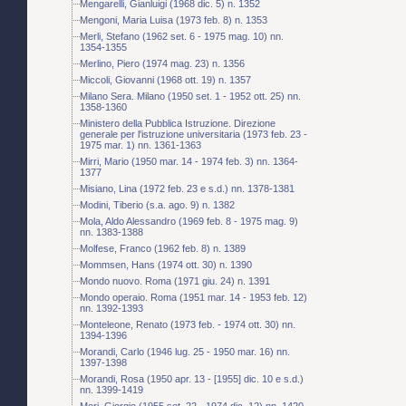
Mengarelli, Gianluigi (1968 dic. 5) n. 1352
Mengoni, Maria Luisa (1973 feb. 8) n. 1353
Merli, Stefano (1962 set. 6 - 1975 mag. 10) nn.
1354-1355
Merlino, Piero (1974 mag. 23) n. 1356
Miccoli, Giovanni (1968 ott. 19) n. 1357
Milano Sera. Milano (1950 set. 1 - 1952 ott. 25) nn.
1358-1360
Ministero della Pubblica Istruzione. Direzione
generale per l'istruzione universitaria (1973 feb. 23 -
1975 mar. 1) nn. 1361-1363
Mirri, Mario (1950 mar. 14 - 1974 feb. 3) nn. 1364-
1377
Misiano, Lina (1972 feb. 23 e s.d.) nn. 1378-1381
Modini, Tiberio (s.a. ago. 9) n. 1382
Mola, Aldo Alessandro (1969 feb. 8 - 1975 mag. 9)
nn. 1383-1388
Molfese, Franco (1962 feb. 8) n. 1389
Mommsen, Hans (1974 ott. 30) n. 1390
Mondo nuovo. Roma (1971 giu. 24) n. 1391
Mondo operaio. Roma (1951 mar. 14 - 1953 feb. 12)
nn. 1392-1393
Monteleone, Renato (1973 feb. - 1974 ott. 30) nn.
1394-1396
Morandi, Carlo (1946 lug. 25 - 1950 mar. 16) nn.
1397-1398
Morandi, Rosa (1950 apr. 13 - [1955] dic. 10 e s.d.)
nn. 1399-1419
Mori, Giorgio (1955 set. 22 - 1974 dic. 12) nn. 1420-