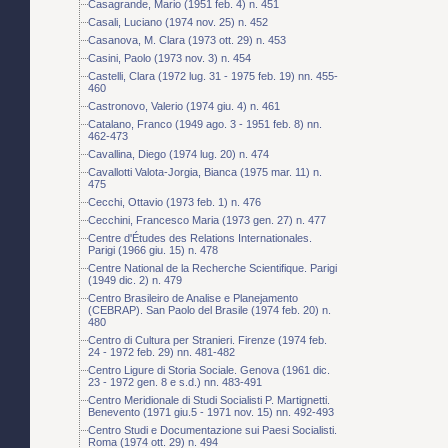
Casagrande, Mario (1951 feb. 4) n. 451
Casali, Luciano (1974 nov. 25) n. 452
Casanova, M. Clara (1973 ott. 29) n. 453
Casini, Paolo (1973 nov. 3) n. 454
Castelli, Clara (1972 lug. 31 - 1975 feb. 19) nn. 455-
460
Castronovo, Valerio (1974 giu. 4) n. 461
Catalano, Franco (1949 ago. 3 - 1951 feb. 8) nn.
462-473
Cavallina, Diego (1974 lug. 20) n. 474
Cavallotti Valota-Jorgia, Bianca (1975 mar. 11) n.
475
Cecchi, Ottavio (1973 feb. 1) n. 476
Cecchini, Francesco Maria (1973 gen. 27) n. 477
Centre d'Études des Relations Internationales.
Parigi (1966 giu. 15) n. 478
Centre National de la Recherche Scientifique. Parigi
(1949 dic. 2) n. 479
Centro Brasileiro de Analise e Planejamento
(CEBRAP). San Paolo del Brasile (1974 feb. 20) n.
480
Centro di Cultura per Stranieri. Firenze (1974 feb.
24 - 1972 feb. 29) nn. 481-482
Centro Ligure di Storia Sociale. Genova (1961 dic.
23 - 1972 gen. 8 e s.d.) nn. 483-491
Centro Meridionale di Studi Socialisti P. Martignetti.
Benevento (1971 giu.5 - 1971 nov. 15) nn. 492-493
Centro Studi e Documentazione sui Paesi Socialisti.
Roma (1974 ott. 29) n. 494