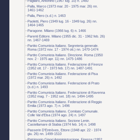
Pagliaro, Antonino (1967 lug. 10) n. 1460
Palla, Marco (1973 mar. 20 - 1975 mar. 26) nn.
1461-1462
Palla, Piero (s.d.) n. 1463
Paoletti, Piero (1949 lug. 16 - 1949 lug. 26) nn.
1464-1465
Paragone. Milano (1966 lug. 6) n. 1466
Parenti Editore. Milano (1955 dic. 31 - 1962 feb. 26)
nn. 1467-1469
Partito Comunista Italiano. Segreteria generale.
Roma (1972 nov. 17 - 1974 ott.) nn. 1470-1474
Partito Comunista Italiano. Direzione. Roma (1950
nov. 2 - 1975 apr. 11) nn. 1475-1486
Partito Comunista Italiano. Federazione di Firenze
(1952 ott. 17 - 1973 feb. 17) nn. 1487-1491
Partito Comunista Italiano. Federazione di Pisa
(1972 mar. 26) n. 1492
Partito Comunista Italiano. Federazione di Prato
(s.d.) n. 1493
Partito Comunista Italiano. Federazione di Ravenna
(1952 mag. 7 - 1952 set. 18) nn. 1494-1495
Partito Comunista Italiano. Federazione di Reggio
Emilia (1973 ago. 7) n. 1496
Partito Comunista Italiano. Comitato Comunale.
Colle Val d'Elsa (1974 ago. 24) n. 1497
Partito Comunista Italiano. Sezione Lenin.
Castellamare di Stabia (1974 feb. 14) n. 1498
Passerin D'Entrèves, Ettore (1948 apr. 22 - 1974
giu. 26) nn. 1499-1510
Patrimonio Ginori Amministrazione. Firenze (1952