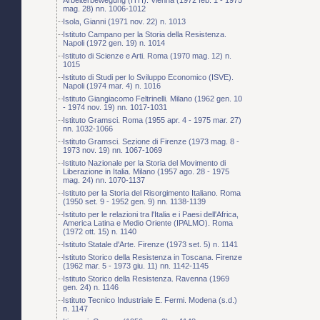
mag. 28) nn. 1006-1012
Isola, Gianni (1971 nov. 22) n. 1013
Istituto Campano per la Storia della Resistenza.
Napoli (1972 gen. 19) n. 1014
Istituto di Scienze e Arti. Roma (1970 mag. 12) n.
1015
Istituto di Studi per lo Sviluppo Economico (ISVE).
Napoli (1974 mar. 4) n. 1016
Istituto Giangiacomo Feltrinelli. Milano (1962 gen. 10
- 1974 nov. 19) nn. 1017-1031
Istituto Gramsci. Roma (1955 apr. 4 - 1975 mar. 27)
nn. 1032-1066
Istituto Gramsci. Sezione di Firenze (1973 mag. 8 -
1973 nov. 19) nn. 1067-1069
Istituto Nazionale per la Storia del Movimento di
Liberazione in Italia. Milano (1957 ago. 28 - 1975
mag. 24) nn. 1070-1137
Istituto per la Storia del Risorgimento Italiano. Roma
(1950 set. 9 - 1952 gen. 9) nn. 1138-1139
Istituto per le relazioni tra l'Italia e i Paesi dell'Africa,
America Latina e Medio Oriente (IPALMO). Roma
(1972 ott. 15) n. 1140
Istituto Statale d'Arte. Firenze (1973 set. 5) n. 1141
Istituto Storico della Resistenza in Toscana. Firenze
(1962 mar. 5 - 1973 giu. 11) nn. 1142-1145
Istituto Storico della Resistenza. Ravenna (1969
gen. 24) n. 1146
Istituto Tecnico Industriale E. Fermi. Modena (s.d.)
n. 1147