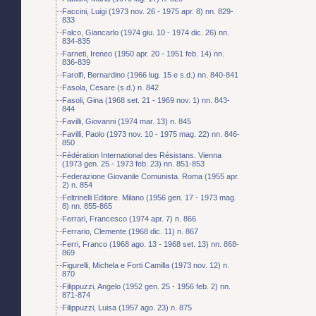
Faccini, Luigi (1973 nov. 26 - 1975 apr. 8) nn. 829-
833
Falco, Giancarlo (1974 giu. 10 - 1974 dic. 26) nn.
834-835
Farneti, Ireneo (1950 apr. 20 - 1951 feb. 14) nn.
836-839
Farolfi, Bernardino (1966 lug. 15 e s.d.) nn. 840-841
Fasola, Cesare (s.d.) n. 842
Fasoli, Gina (1968 set. 21 - 1969 nov. 1) nn. 843-
844
Favilli, Giovanni (1974 mar. 13) n. 845
Favilli, Paolo (1973 nov. 10 - 1975 mag. 22) nn. 846-
850
Fédération International des Résistans. Vienna
(1973 gen. 25 - 1973 feb. 23) nn. 851-853
Federazione Giovanile Comunista. Roma (1955 apr.
2) n. 854
Feltrinelli Editore. Milano (1956 gen. 17 - 1973 mag.
8) nn. 855-865
Ferrari, Francesco (1974 apr. 7) n. 866
Ferrario, Clemente (1968 dic. 11) n. 867
Ferri, Franco (1968 ago. 13 - 1968 set. 13) nn. 868-
869
Figurelli, Michela e Forti Camilla (1973 nov. 12) n.
870
Filippuzzi, Angelo (1952 gen. 25 - 1956 feb. 2) nn.
871-874
Filippuzzi, Luisa (1957 ago. 23) n. 875