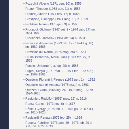
Pozzolini, Alberto (1971 gen. 10) n. 1556
Prager, Theodor (1968 gen. 11) n. 1557
Predieri, Alberto (1974 nov. 17) n. 1558
Prestipino, Giuseppe (1974 mag. 10) n. 1559
Problemi. Roma (1975 gen. 9) n. 1560
Procacci, Giuliano (1947 set. 9 - 1974 gen. 17) nn.
1561-1580
Procházka, Jaroslav (1961 ott. 24) n. 1581
Provincia di Firenze (1973 feb. 12 - 1974 lug. 18)
nn. 1582-1583
Provincia di Livorno (1975 mag. 28) n. 1584
Prunai Bernardini, Maria Luisa (1973 feb. 27) n.
1585
Puccio, Umberto (s.a. lug. 20) n. 1586
Puglisi, Sergio (1971 mar. 2 - 1971 feb. 10 e s.d.)
nn. 1587-1591
Quaderni Fiorentini. Firenze (1973 gen. 1) n. 1592
Quaderni storici. Ancona (1975 mag.) n. 1593
Quazza, Guido (1968 lug. 26 - 1975 mag. 16) nn.
1594-1615
Ragionieri, Rodolfo ([1952] mag. 13) n. 1616
Rama, Carlos (1971 nov. 6) n. 1617
Ránki, György (1974 feb. 4 - 1975 giu. 20 e s.d.)
nn. 1618-1625
Rapisardi, Renata (1973 feb. 25) n. 1626
Rasera, Fabrizio (1973 gen. 29 - 1973 feb. 20 e
s.d.) nn. 1627-1633