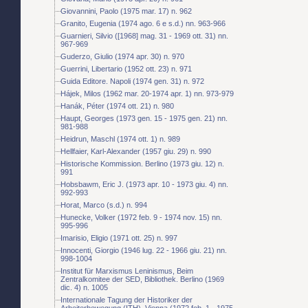
Giovannini, Paolo (1975 mar. 17) n. 962
Granito, Eugenia (1974 ago. 6 e s.d.) nn. 963-966
Guarnieri, Silvio ([1968] mag. 31 - 1969 ott. 31) nn.
967-969
Guderzo, Giulio (1974 apr. 30) n. 970
Guerrini, Libertario (1952 ott. 23) n. 971
Guida Editore. Napoli (1974 gen. 31) n. 972
Hájek, Milos (1962 mar. 20-1974 apr. 1) nn. 973-979
Hanák, Péter (1974 ott. 21) n. 980
Haupt, Georges (1973 gen. 15 - 1975 gen. 21) nn.
981-988
Heidrun, Maschl (1974 ott. 1) n. 989
Hellfaier, Karl-Alexander (1957 giu. 29) n. 990
Historische Kommission. Berlino (1973 giu. 12) n.
991
Hobsbawm, Eric J. (1973 apr. 10 - 1973 giu. 4) nn.
992-993
Horat, Marco (s.d.) n. 994
Hunecke, Volker (1972 feb. 9 - 1974 nov. 15) nn.
995-996
Imarisio, Eligio (1971 ott. 25) n. 997
Innocenti, Giorgio (1946 lug. 22 - 1966 giu. 21) nn.
998-1004
Institut für Marxismus Leninismus, Beim
Zentralkomitee der SED, Bibliothek. Berlino (1969
dic. 4) n. 1005
Internationale Tagung der Historiker der
Arbeiterbewegung (ITH). Vienna (1972 feb. 1 - 1975