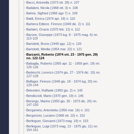
Bacci, Antonella (1973 ott. 28) n. 107
Badaloni, Nicola (1968 ott. 3) n. 108
Bahne, Sigfried (1966 ago 7) n. 109
Baldi, Enrica (1974 apr. 18) n. 110
Barbera Editore. Firenze (1949 dic. 2) n. 111
Barbieri, Orazio (1975 feb. 12) n. 112
Barone, Giuseppe (1973 lug. 8 - 1975 mag. 6) nn.
113-119
Bartoletti, Bruno (1949 ago. 12) n. 120
Bartolotti, Mirella (1954 mar. 22) n. 121
Barzanti, Roberto (1974 ott. 23 - 1975 gen. 29)
nn. 122-124
Battaglia, Roberto (1955 apr. 11 - 1959 gen. 19) nn.
125-126
Bedeschi, Lorenzo (1974 giu. 27 - 1974 dic. 10) nn.
127-128
Belfagor. Firenze (1949 giu. 18 - 1974 lug. 20) nn.
129-144
Belvederi, Raffaele (1950 giu. 2) n. 145
Bendiscioli, Mario (1970 gen. 19) n. 146
Berengo, Marino (1950 giu. 30 - 1973 dic. 20) nn.
147-150
Bergamino, Antonietta (1956 mar. 16) n. 151
Bergonzini, Luciano (1968 ott. 10) n. 152
Berlinguer, Giovanni (1973 mag. 19) n. 153
Berlinguer, Luigi (1973 mag. 13 - 1975 giu. 21) nn.
154-161