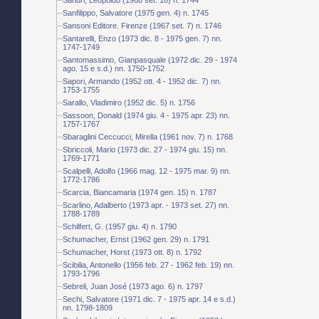
Sanfilippo, Salvatore (1975 gen. 4) n. 1745
Sansoni Editore. Firenze (1967 set. 7) n. 1746
Santarelli, Enzo (1973 dic. 8 - 1975 gen. 7) nn.
1747-1749
Santomassimo, Gianpasquale (1972 dic. 29 - 1974
ago. 15 e s.d.) nn. 1750-1752
Sapori, Armando (1952 ott. 4 - 1952 dic. 7) nn.
1753-1755
Sarallo, Vladimiro (1952 dic. 5) n. 1756
Sassoon, Donald (1974 giu. 4 - 1975 apr. 23) nn.
1757-1767
Sbaraglini Ceccucci, Mirella (1961 nov. 7) n. 1768
Sbriccoli, Mario (1973 dic. 27 - 1974 giu. 15) nn.
1769-1771
Scalpelli, Adolfo (1966 mag. 12 - 1975 mar. 9) nn.
1772-1786
Scarcia, Biancamaria (1974 gen. 15) n. 1787
Scarlino, Adalberto (1973 apr. - 1973 set. 27) nn.
1788-1789
Schilfert, G. (1957 giu. 4) n. 1790
Schumacher, Ernst (1962 gen. 29) n. 1791
Schumacher, Horst (1973 ott. 8) n. 1792
Scibilia, Antonello (1956 feb. 27 - 1962 feb. 19) nn.
1793-1796
Sebreli, Juan José (1973 ago. 6) n. 1797
Sechi, Salvatore (1971 dic. 7 - 1975 apr. 14 e s.d.)
nn. 1798-1809