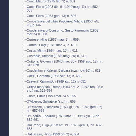
Conti, Mauro (1975 feb. 3) n. 601
Conti, Piero (1943 dic. 9 - 1944 mag. 11) nn. 602-
605
Conti, Piero (1973 gen. 13) n. 606
Cooperativa del Libro Popolare. Milano (1953 feb.
26) n. 607
Cooperativa di Consumo. Sesto Fiorentino (1952
mar. 5) n. 608
Cortese, Nino (1967 mag. 8) n. 609
Cortesi, Luigi (1975 mar. 4) n. 610
Costa, Mimì (1944 mag. 15) n. 611
Costabile, Antonio (1975 mag. 20) n. 612
Cottone, Giovanni (1948 mar. 25 - 1959 ago. 12) nn.
613-628
Coudenhove Kalergi, Barbara (s.a. nov. 20) n. 629
Cozzi, Gaetano (1968 set. 13) n. 630
Craveri, Raimondo (1949 apr. 12) n. 631
Critica marxista. Roma (1963 set. 2 - 1975 feb. 26 e
s.d.) nn. 632-654
Cusin, Fabio (1950 mar. 5) n. 655
D'Albergo, Salvatore (s.d.) n. 656
D'Emilione, Giampiero (1974 giu. 25 - 1975 gen. 27)
nn. 657-658
D'Onofrio, Edoardo (1973 mar. 5 - 1973 giu. 6) nn.
659-661
Dal Pane, Luigi (1950 ott. 19 - 1975 gen. 1) nn. 662-
663
Dal Sasso, Rino (1959 ott. 2) n. 664