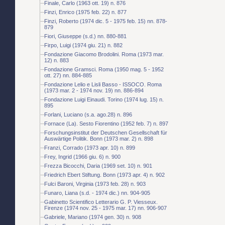
Finale, Carlo (1963 ott. 19) n. 876
Finzi, Enrico (1975 feb. 22) n. 877
Finzi, Roberto (1974 dic. 5 - 1975 feb. 15) nn. 878-
879
Fiori, Giuseppe (s.d.) nn. 880-881
Firpo, Luigi (1974 giu. 21) n. 882
Fondazione Giacomo Brodolini. Roma (1973 mar.
12) n. 883
Fondazione Gramsci. Roma (1950 mag. 5 - 1952
ott. 27) nn. 884-885
Fondazione Lelio e Lisli Basso - ISSOCO. Roma
(1973 mar. 2 - 1974 nov. 19) nn. 886-894
Fondazione Luigi Einaudi. Torino (1974 lug. 15) n.
895
Forlani, Luciano (s.a. ago.28) n. 896
Fornace (La). Sesto Fiorentino (1952 feb. 7) n. 897
Forschungsinstitut der Deutschen Gesellschaft für
Auswärtige Politik. Bonn (1973 mar. 2) n. 898
Franzi, Corrado (1973 apr. 10) n. 899
Frey, Ingrid (1966 giu. 6) n. 900
Frezza Bicocchi, Daria (1969 set. 10) n. 901
Friedrich Ebert Stiftung. Bonn (1973 apr. 4) n. 902
Fulci Baroni, Virginia (1973 feb. 28) n. 903
Funaro, Liana (s.d. - 1974 dic.) nn. 904-905
Gabinetto Scientifico Letterario G. P. Viesseux.
Firenze (1974 nov. 25 - 1975 mar. 17) nn. 906-907
Gabriele, Mariano (1974 gen. 30) n. 908