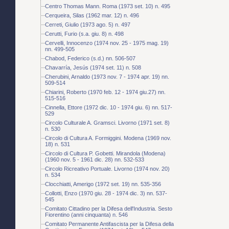
Centro Thomas Mann. Roma (1973 set. 10) n. 495
Cerqueira, Silas (1962 mar. 12) n. 496
Cerreti, Giulio (1973 ago. 5) n. 497
Cerutti, Furio (s.a. giu. 8) n. 498
Cervelli, Innocenzo (1974 nov. 25 - 1975 mag. 19)
nn. 499-505
Chabod, Federico (s.d.) nn. 506-507
Chavarría, Jesús (1974 set. 11) n. 508
Cherubini, Arnaldo (1973 nov. 7 - 1974 apr. 19) nn.
509-514
Chiarini, Roberto (1970 feb. 12 - 1974 giu.27) nn.
515-516
Cinnella, Ettore (1972 dic. 10 - 1974 giu. 6) nn. 517-
529
Circolo Culturale A. Gramsci. Livorno (1971 set. 8)
n. 530
Circolo di Cultura A. Formiggini. Modena (1969 nov.
18) n. 531
Circolo di Cultura P. Gobetti. Mirandola (Modena)
(1960 nov. 5 - 1961 dic. 28) nn. 532-533
Circolo Ricreativo Portuale. Livorno (1974 nov. 20)
n. 534
Clocchiatti, Amerigo (1972 set. 19) nn. 535-356
Collotti, Enzo (1970 giu. 28 - 1974 dic. 3) nn. 537-
545
Comitato Cittadino per la Difesa dell'Industria. Sesto
Fiorentino (anni cinquanta) n. 546
Comitato Permanente Antifascista per la Difesa della