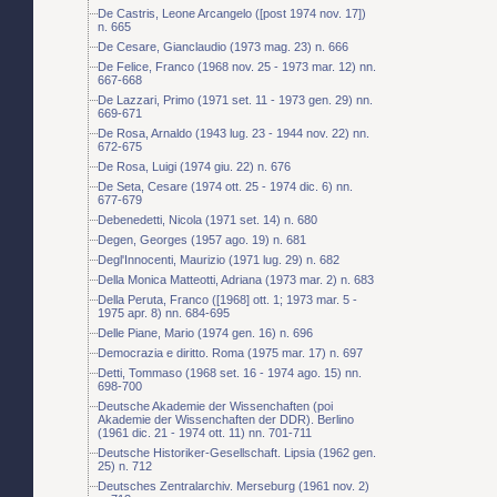
De Castris, Leone Arcangelo ([post 1974 nov. 17])
n. 665
De Cesare, Gianclaudio (1973 mag. 23) n. 666
De Felice, Franco (1968 nov. 25 - 1973 mar. 12) nn.
667-668
De Lazzari, Primo (1971 set. 11 - 1973 gen. 29) nn.
669-671
De Rosa, Arnaldo (1943 lug. 23 - 1944 nov. 22) nn.
672-675
De Rosa, Luigi (1974 giu. 22) n. 676
De Seta, Cesare (1974 ott. 25 - 1974 dic. 6) nn.
677-679
Debenedetti, Nicola (1971 set. 14) n. 680
Degen, Georges (1957 ago. 19) n. 681
Degl'Innocenti, Maurizio (1971 lug. 29) n. 682
Della Monica Matteotti, Adriana (1973 mar. 2) n. 683
Della Peruta, Franco ([1968] ott. 1; 1973 mar. 5 -
1975 apr. 8) nn. 684-695
Delle Piane, Mario (1974 gen. 16) n. 696
Democrazia e diritto. Roma (1975 mar. 17) n. 697
Detti, Tommaso (1968 set. 16 - 1974 ago. 15) nn.
698-700
Deutsche Akademie der Wissenchaften (poi
Akademie der Wissenchaften der DDR). Berlino
(1961 dic. 21 - 1974 ott. 11) nn. 701-711
Deutsche Historiker-Gesellschaft. Lipsia (1962 gen.
25) n. 712
Deutsches Zentralarchiv. Merseburg (1961 nov. 2)