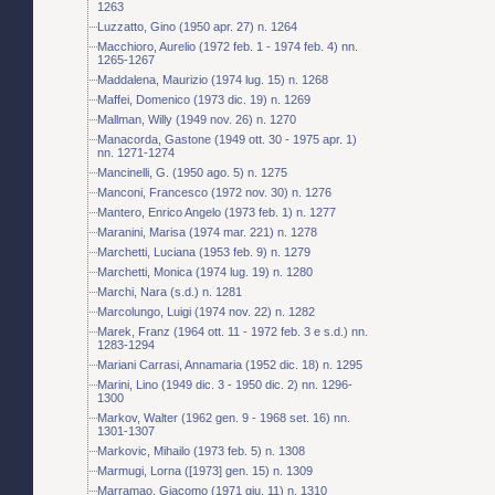
1263
Luzzatto, Gino (1950 apr. 27) n. 1264
Macchioro, Aurelio (1972 feb. 1 - 1974 feb. 4) nn.
1265-1267
Maddalena, Maurizio (1974 lug. 15) n. 1268
Maffei, Domenico (1973 dic. 19) n. 1269
Mallman, Willy (1949 nov. 26) n. 1270
Manacorda, Gastone (1949 ott. 30 - 1975 apr. 1)
nn. 1271-1274
Mancinelli, G. (1950 ago. 5) n. 1275
Manconi, Francesco (1972 nov. 30) n. 1276
Mantero, Enrico Angelo (1973 feb. 1) n. 1277
Maranini, Marisa (1974 mar. 221) n. 1278
Marchetti, Luciana (1953 feb. 9) n. 1279
Marchetti, Monica (1974 lug. 19) n. 1280
Marchi, Nara (s.d.) n. 1281
Marcolungo, Luigi (1974 nov. 22) n. 1282
Marek, Franz (1964 ott. 11 - 1972 feb. 3 e s.d.) nn.
1283-1294
Mariani Carrasi, Annamaria (1952 dic. 18) n. 1295
Marini, Lino (1949 dic. 3 - 1950 dic. 2) nn. 1296-
1300
Markov, Walter (1962 gen. 9 - 1968 set. 16) nn.
1301-1307
Markovic, Mihailo (1973 feb. 5) n. 1308
Marmugi, Lorna ([1973] gen. 15) n. 1309
Marramao, Giacomo (1971 giu. 11) n. 1310