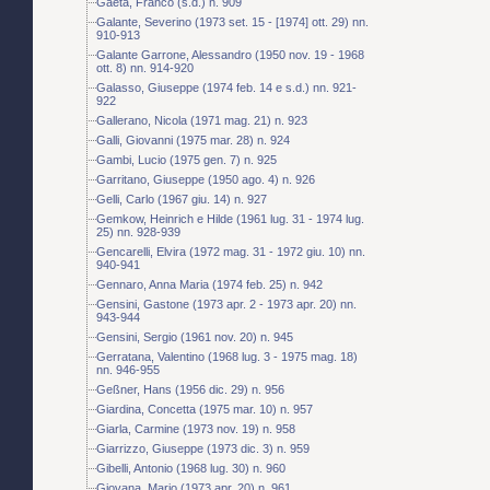
Gaeta, Franco (s.d.) n. 909
Galante, Severino (1973 set. 15 - [1974] ott. 29) nn.
910-913
Galante Garrone, Alessandro (1950 nov. 19 - 1968
ott. 8) nn. 914-920
Galasso, Giuseppe (1974 feb. 14 e s.d.) nn. 921-
922
Gallerano, Nicola (1971 mag. 21) n. 923
Galli, Giovanni (1975 mar. 28) n. 924
Gambi, Lucio (1975 gen. 7) n. 925
Garritano, Giuseppe (1950 ago. 4) n. 926
Gelli, Carlo (1967 giu. 14) n. 927
Gemkow, Heinrich e Hilde (1961 lug. 31 - 1974 lug.
25) nn. 928-939
Gencarelli, Elvira (1972 mag. 31 - 1972 giu. 10) nn.
940-941
Gennaro, Anna Maria (1974 feb. 25) n. 942
Gensini, Gastone (1973 apr. 2 - 1973 apr. 20) nn.
943-944
Gensini, Sergio (1961 nov. 20) n. 945
Gerratana, Valentino (1968 lug. 3 - 1975 mag. 18)
nn. 946-955
Geßner, Hans (1956 dic. 29) n. 956
Giardina, Concetta (1975 mar. 10) n. 957
Giarla, Carmine (1973 nov. 19) n. 958
Giarrizzo, Giuseppe (1973 dic. 3) n. 959
Gibelli, Antonio (1968 lug. 30) n. 960
Giovana, Mario (1973 apr. 20) n. 961