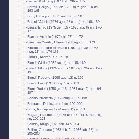
Berner, Wolfgang (1973 feb. 28) n. 162
Bertelli, Sergio (1956 dic. 23 - 1974 gen. 14) nn.
163-166
Berti, Giuseppe (1973 mar. 26) n. 167
Bertini, Valerio (1974 ago. 22 e s.d.) nn. 168-169
Biagianti, Ivo (1975 gen. 15 - 1975 apr. 8) nn. 170-
171
Bianchi, Antonio (1972 dic. 27) n. 172
Bianchini Corallo, Milena (1950 ago. 2) n. 173
Biblioteca Feltrinelli. Milano (1952 apr. 30 - 1953
mar. 16) nn. 174-186
Binazzi, Andrea (s.d.) n. 187
Biondi, Giulio (1952 set. 4) nn. 188-189
Biondi, Gloria (1975 apr. 1 - 1975 apr. 25) nn. 190-
191
Biondi, Roberto (1968 ago. 12) n. 192
Bisoni, Luigi (1973 mag. 15) n. 193
Blum, Rudolf (1950 giu. 16 - 1951 mar. 9) nn. 194-
197
Bobbio, Norberto (1968 mag. 19) n. 198
Boccacci, Daniela (s.d.) nn. 199-200
Boffa, Giuseppe (1974 mag. 11) n. 201
Bogliari, Francesco (1975 feb. 27 - 1975 mar. 18)
nn. 202-203
Boldrini, Arrigo (1975 feb. 4) n. 204
Bollino, Gastone (1956 feb. 2 - 1956 feb. 18) nn.
205-206
Borrelli Sciorilli, B. (1973 gen.) n. 207