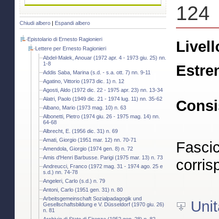
124
Chiudi albero
|
Espandi albero
Epistolario di Ernesto Ragionieri
Livell
Lettere per Ernesto Ragionieri
Abdel-Malek, Anouar (1972 apr. 4 - 1973 giu. 25) nn.
1-8
Estre
Addis Saba, Marina (s.d. - s.a. ott. 7) nn. 9-11
Agatino, Vittorio (1973 dic. 1) n. 12
Agosti, Aldo (1972 dic. 22 - 1975 apr. 23) nn. 13-34
Alatri, Paolo (1949 dic. 21 - 1974 lug. 11) nn. 35-62
Consi
Albano, Mario (1973 mag. 10) n. 63
Albonetti, Pietro (1974 giu. 26 - 1975 mag. 14) nn.
64-68
Albrecht, E. (1956 dic. 31) n. 69
Amati, Giorgio (1951 mar. 12) nn. 70-71
Fascic
Amendola, Giorgio (1974 gen. 8) n. 72
Amis d'Henri Barbusse. Parigi (1975 mar. 13) n. 73
corris
Andreucci, Franco (1972 mag. 31 - 1974 ago. 25 e
s.d.) nn. 74-78
Angeleri, Carlo (s.d.) n. 79
Antoni, Carlo (1951 gen. 31) n. 80
Arbeitsgemeinschaft Sozialpadagogik und
Unit
Gesellschaftsbildung e V. Düsseldorf (1970 giu. 26)
n. 81
Archivio di Stato di Firenze (1952 gen. 28) n. 82