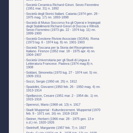
Società Ceramica Richard-Ginori. Sesto Fiorentino
(1951 mar. 31) n. 1892
Società degli Storici Italiani. Catania (1974 gen. 28 -
1975 mag. 17) nn. 1893-1898
Società di Mutuo Soccorso fra gli Operai e Impiegati
degli Stabilimenti Richard-Ginori di Doccia e Rifredi.
Sesto Fiorentino (1973 giu. 22 - 1974 lug. 11) nn.
1899-1900
Società Gestione Riviste Associate (SGRA). Roma
(1973 lug. 6 - 1974 lug. 8) nn. 1901-1903
Società Toscana per la Storia del Risorgimento
Italiano. Firenze (1952 mar. 18 - 1975 apr. 4) nn.
1904-1907
Società Universitaria per gli Studi di Lingua e
Letteratura Francese. Padova (1974 mag.8) n.
1908
Soldani, Simonetta (1970 lug. 27 - 1974 set. 5) nn.
1909-1911
Sozzi, Sergio (1950 ott. 25) n. 1912
Spadolini, Giovanni (1950 feb. 26 - 1950 mag. 4) nn.
1913-1914
Spellanzon, Cesare (1951 mar. 2 - 1954 dic. 1) nn.
1915-1916
Sperenzi, Mario (1968 ott. 13) n. 1917
Stadt Wuppertal - Kulturdezernent. Wuppertal (1970
feb. 9 - 1971 set. 16) nn. 1918-1919
Steiner, Herbert (1966 mar. 28 - 1975 gen. 13 e
s.d.) nn. 1920-1926
Steinhoff, Margarete (1957 feb. 7) n. 1927
Stella, Guido (1974 ott. 8 - 1975 feb. 12) nn. 1928-