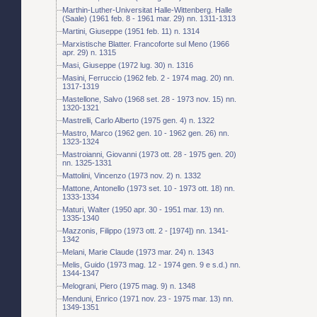
Marthin-Luther-Universitat Halle-Wittenberg. Halle
(Saale) (1961 feb. 8 - 1961 mar. 29) nn. 1311-1313
Martini, Giuseppe (1951 feb. 11) n. 1314
Marxistische Blatter. Francoforte sul Meno (1966
apr. 29) n. 1315
Masi, Giuseppe (1972 lug. 30) n. 1316
Masini, Ferruccio (1962 feb. 2 - 1974 mag. 20) nn.
1317-1319
Mastellone, Salvo (1968 set. 28 - 1973 nov. 15) nn.
1320-1321
Mastrelli, Carlo Alberto (1975 gen. 4) n. 1322
Mastro, Marco (1962 gen. 10 - 1962 gen. 26) nn.
1323-1324
Mastroianni, Giovanni (1973 ott. 28 - 1975 gen. 20)
nn. 1325-1331
Mattolini, Vincenzo (1973 nov. 2) n. 1332
Mattone, Antonello (1973 set. 10 - 1973 ott. 18) nn.
1333-1334
Maturi, Walter (1950 apr. 30 - 1951 mar. 13) nn.
1335-1340
Mazzonis, Filippo (1973 ott. 2 - [1974]) nn. 1341-
1342
Melani, Marie Claude (1973 mar. 24) n. 1343
Melis, Guido (1973 mag. 12 - 1974 gen. 9 e s.d.) nn.
1344-1347
Melograni, Piero (1975 mag. 9) n. 1348
Menduni, Enrico (1971 nov. 23 - 1975 mar. 13) nn.
1349-1351