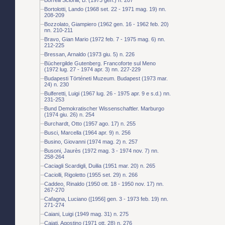
Bortolotti, Lando (1968 set. 22 - 1971 mag. 19) nn.
208-209
Bozzolato, Giampiero (1962 gen. 16 - 1962 feb. 20)
nn. 210-211
Bravo, Gian Mario (1972 feb. 7 - 1975 mag. 6) nn.
212-225
Bressan, Arnaldo (1973 giu. 5) n. 226
Büchergilde Gutenberg. Francoforte sul Meno
(1972 lug. 27 - 1974 apr. 3) nn. 227-229
Budapesti Történeti Muzeum. Budapest (1973 mar.
24) n. 230
Bulferetti, Luigi (1967 lug. 26 - 1975 apr. 9 e s.d.) nn.
231-253
Bund Demokratischer Wissenschaftler. Marburgo
(1974 giu. 26) n. 254
Burchardt, Otto (1957 ago. 17) n. 255
Busci, Marcella (1964 apr. 9) n. 256
Busino, Giovanni (1974 mag. 2) n. 257
Busoni, Jaurès (1972 mag. 3 - 1974 nov. 7) nn.
258-264
Caciagli Scardigli, Duilia (1951 mar. 20) n. 265
Caciolli, Rigoletto (1955 set. 29) n. 266
Caddeo, Rinaldo (1950 ott. 18 - 1950 nov. 17) nn.
267-270
Cafagna, Luciano ([1956] gen. 3 - 1973 feb. 19) nn.
271-274
Caiani, Luigi (1949 mag. 31) n. 275
Cajati, Agostino (1971 ott. 28) n. 276