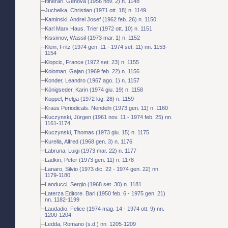
Itinerari. Genova (1956 nov. 2) n. 1148
Juchelka, Christian (1971 ott. 18) n. 1149
Kaminski, Andrei Josef (1962 feb. 26) n. 1150
Karl Marx Haus. Trier (1972 ott. 10) n. 1151
Kissimov, Wassil (1973 mar. 1) n. 1152
Klein, Fritz (1974 gen. 11 - 1974 set. 11) nn. 1153-
1154
Klopcic, France (1972 set. 23) n. 1155
Koloman, Gajan (1969 feb. 22) n. 1156
Konder, Leandro (1967 ago. 1) n. 1157
Königseder, Karin (1974 giu. 19) n. 1158
Koppel, Helga (1972 lug. 28) n. 1159
Kraus Periodicals. Nendeln (1973 gen. 11) n. 1160
Kuczynski, Jürgen (1961 nov. 11 - 1974 feb. 25) nn.
1161-1174
Kuczynski, Thomas (1973 giu. 15) n. 1175
Kurella, Alfred (1968 gen. 3) n. 1176
Labruna, Luigi (1973 mar. 22) n. 1177
Ladkin, Peter (1973 gen. 11) n. 1178
Lanaro, Silvio (1973 dic. 22 - 1974 gen. 22) nn.
1179-1180
Landucci, Sergio (1968 set. 30) n. 1181
Laterza Editore. Bari (1950 feb. 6 - 1975 gen. 21)
nn. 1182-1199
Laudadio, Felice (1974 mag. 14 - 1974 ott. 9) nn.
1200-1204
Ledda, Romano (s.d.) nn. 1205-1209