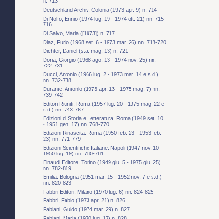
n. 713
Deutschland Archiv. Colonia (1973 apr. 9) n. 714
Di Nolfo, Ennio (1974 lug. 19 - 1974 ott. 21) nn. 715-
716
Di Salvo, Maria ([1973]) n. 717
Diaz, Furio (1968 set. 6 - 1973 mar. 26) nn. 718-720
Dichter, Daniel (s.a. mag. 13) n. 721
Doria, Giorgio (1968 ago. 13 - 1974 nov. 25) nn.
722-731
Ducci, Antonio (1966 lug. 2 - 1973 mar. 14 e s.d.)
nn. 732-738
Durante, Antonio (1973 apr. 13 - 1975 mag. 7) nn.
739-742
Editori Riuniti. Roma (1957 lug. 20 - 1975 mag. 22 e
s.d.) nn. 743-767
Edizioni di Storia e Letteratura. Roma (1949 set. 10
- 1951 gen. 17) nn. 768-770
Edizioni Rinascita. Roma (1950 feb. 23 - 1953 feb.
23) nn. 771-779
Edizioni Scientifiche Italiane. Napoli (1947 nov. 10 -
1950 lug. 19) nn. 780-781
Einaudi Editore. Torino (1949 giu. 5 - 1975 giu. 25)
nn. 782-819
Emilia. Bologna (1951 mar. 15 - 1952 nov. 7 e s.d.)
nn. 820-823
Fabbri Editori. Milano (1970 lug. 6) nn. 824-825
Fabbri, Fabio (1973 apr. 21) n. 826
Fabiani, Guido (1974 mar. 29) n. 827
Fabiani, Maria (1970 lug. 17) n. 828