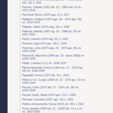
nov. 10) n. 1511
Pavone, Claudio (1951 feb. 22 - 1956 mar. 5) nn.
1512-1516
Pecchioli, Renzo (1974 ago. 2) n. 1517
Pellegrini, Giuliano (1974 ago. 16 - 1974 ago. 29)
nn. 1518-1519
Pelletier, Claire (1975 mag. 29) n. 1520
Pellicani, Antonio (1967 lug. 10 - 1968 ott. 24) nn.
1521-1522
Perini, Leandro (1974 lug. 31) n. 1523
Permoli, Luigi (1973 gen. 29) n. 1524
Petersen, Jens (1973 ago. 20 - 1975 apr. 25) nn.
1525-1529
Petrocchi, Massimo (1948 apr. 19 - [post 1950]) nn.
1530-1535
Piddiu, Luciana (s.d.) nn. 1536-1537
Pieroni Bortolotti, Franca (1969 set. 17 - 1070 lug.
29) nn. 1538-1540
Pignatelli, Franco (1972 dic. 5) n. 1541
Pinkus e Co. Zurigo (1966 ott. 21 - 1973 giu. 12) nn.
1542-1544
Pinzani, Carlo (1972 feb. 17 - 1974 set. 30) nn.
1545-1549
Pinzani Tanini, Maria (1974 gen. 21) n. 1550
Pinzauti, Leonardo (1957 ago. 10) n. 1551
Politica ed economia. Roma (1974 set. 30) n. 1552
Ponsi, Angelo (1950 set. 21 - [1950 ]ott. 14 e s.d.)
nn. 1553-1555