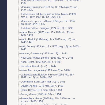
1423
Morosini, Giuseppe (1973 dic. 8 - 1974 giu. 11) nn.
1424-1425
Il Movimento di Liberazione in Italia. Milano (1969
nov. 8 - 1974 mar. 16) nn. 1426-1427
Movimento operaio. Milano (1950 gen. 12 - 1952
dic. 8) nn. 1428-1435
Il Mulino Editore. Bologna (1974 dic. 9) n. 1436
Nada, Narciso (1973 mar. 15 - 1974 dic. 22) nn.
1437-1439
Neck, Rudolf (1974 mag. 14 - 1975 mag. 16) nn.
1440-1441
Nelli, Arturo (1973 feb. 17 - 1973 mag. 15) nn. 1442-
1443
Nencini, Giovanna (1973 set. 17) n. 1444
New Left Review. Londra (1967 lug. 7) n. 1445
Nolte, Ernst (1962 gen. 28) n. 1446
Nomellini, Alceste (s.d.) n. 1447
Nosei Perrotta, Adele (1973 mar. 2) n. 1448
La Nuova Italia Editrice. Firenze (1962 feb. 18 -
1962 mar. 3) nn. 1449-1450
Obermann, Karl (1957 mar. 30) n. 1451
Olivieri, Achille (1975 mar. 15) n. 1452
Ottati, Davis (1971 mag. 10) n. 1453
Pacor, Marco (1968 ott. 10) n. 1454
Paese Sera. Roma (1950 lug. 15 - 1950 set. 1 e
s.d.) nn. 1455-1459