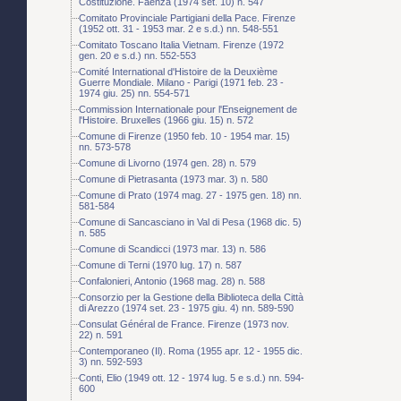
Costituzione. Faenza (1974 set. 10) n. 547
Comitato Provinciale Partigiani della Pace. Firenze
(1952 ott. 31 - 1953 mar. 2 e s.d.) nn. 548-551
Comitato Toscano Italia Vietnam. Firenze (1972
gen. 20 e s.d.) nn. 552-553
Comité International d'Histoire de la Deuxième
Guerre Mondiale. Milano - Parigi (1971 feb. 23 -
1974 giu. 25) nn. 554-571
Commission Internationale pour l'Enseignement de
l'Histoire. Bruxelles (1966 giu. 15) n. 572
Comune di Firenze (1950 feb. 10 - 1954 mar. 15)
nn. 573-578
Comune di Livorno (1974 gen. 28) n. 579
Comune di Pietrasanta (1973 mar. 3) n. 580
Comune di Prato (1974 mag. 27 - 1975 gen. 18) nn.
581-584
Comune di Sancasciano in Val di Pesa (1968 dic. 5)
n. 585
Comune di Scandicci (1973 mar. 13) n. 586
Comune di Terni (1970 lug. 17) n. 587
Confalonieri, Antonio (1968 mag. 28) n. 588
Consorzio per la Gestione della Biblioteca della Città
di Arezzo (1974 set. 23 - 1975 giu. 4) nn. 589-590
Consulat Général de France. Firenze (1973 nov.
22) n. 591
Contemporaneo (Il). Roma (1955 apr. 12 - 1955 dic.
3) nn. 592-593
Conti, Elio (1949 ott. 12 - 1974 lug. 5 e s.d.) nn. 594-
600