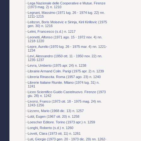
Lega Nazionale delle Cooperative e Mutue. Firenze
(1973 mag. 2) n. 1210
Legnani, Massimo (1971 lug. 26 - 1974 lug. 22) nn.
1211-1215
Leibzon, Boris Moisevic e Sirinja, Kiril Kirillovic (1975
gen. 30) n. 1216
Lelmi, Francesco (s.d.) n. 1217
Leonetti, Alfonso (1971 ago. 15 - 1972 nov. 4) nn.
1218-1220
Lepre, Aurelio (1970 lug. 26 - 1975 mar. 4) nn. 1221-
1234
Levi, Alessandro (1950 ott. 11 - 1950 nov. 22) nn.
1235-1237
Levra, Umberto (1975 apr. 24) n. 1238
Librairie Armand Colin. Parigi (1975 apr. 2) n. 1239
Libreria Rinascita. Roma (1957 ago. 23) n. 1240
Librerie Italiane Riunite. Milano (1974 lug. 31) n.
1241
Liceo Scientifico Guido Castelnuovo. Firenze (1973
giu. 28) n. 1242
Livorsi, Franco (1973 ott. 18 - 1975 mag. 24) nn.
1243-1256
Lizzero, Mario (1968 dic. 13) n. 1257
Lobl, Eugen (1967 ott. 20) n. 1258
Loescher Editore. Torino (1973 apr.) n. 1259
Longhi, Roberto (s.d.) n. 1260
Lovett, Clara (1973 ott. 11) n. 1261
Luti, Giorgio (1973 gen. 20 - 1973 dic. 29) nn. 1262-