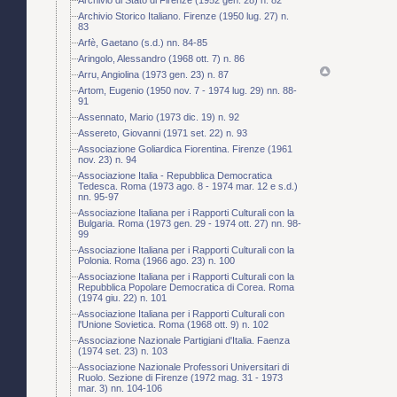
Archivio Storico Italiano. Firenze (1950 lug. 27) n.
83
Arfè, Gaetano (s.d.) nn. 84-85
Aringolo, Alessandro (1968 ott. 7) n. 86
Arru, Angiolina (1973 gen. 23) n. 87
Artom, Eugenio (1950 nov. 7 - 1974 lug. 29) nn. 88-
91
Assennato, Mario (1973 dic. 19) n. 92
Assereto, Giovanni (1971 set. 22) n. 93
Associazione Goliardica Fiorentina. Firenze (1961
nov. 23) n. 94
Associazione Italia - Repubblica Democratica
Tedesca. Roma (1973 ago. 8 - 1974 mar. 12 e s.d.)
nn. 95-97
Associazione Italiana per i Rapporti Culturali con la
Bulgaria. Roma (1973 gen. 29 - 1974 ott. 27) nn. 98-
99
Associazione Italiana per i Rapporti Culturali con la
Polonia. Roma (1966 ago. 23) n. 100
Associazione Italiana per i Rapporti Culturali con la
Repubblica Popolare Democratica di Corea. Roma
(1974 giu. 22) n. 101
Associazione Italiana per i Rapporti Culturali con
l'Unione Sovietica. Roma (1968 ott. 9) n. 102
Associazione Nazionale Partigiani d'Italia. Faenza
(1974 set. 23) n. 103
Associazione Nazionale Professori Universitari di
Ruolo. Sezione di Firenze (1972 mag. 31 - 1973
mar. 3) nn. 104-106