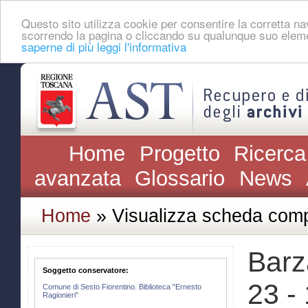
Questo sito utilizza cookie per consentire la corretta 
scorrendo la pagina o cliccando su qualunque suo eleme
saperne di più leggi l'informativa
Home
Progetto
Ricerca
avanzata
Glossario
News
Home
» Visualizza scheda comp
Barz
Soggetto conservatore:
23 -
Comune di Sesto Fiorentino. Biblioteca "Ernesto
Ragionieri"