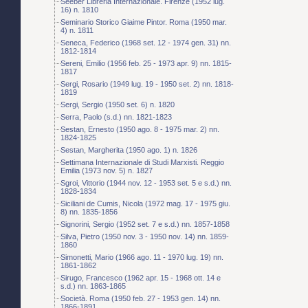
Seeber Libreria Internazionale. Firenze (1952 lug.
16) n. 1810
Seminario Storico Giaime Pintor. Roma (1950 mar.
4) n. 1811
Seneca, Federico (1968 set. 12 - 1974 gen. 31) nn.
1812-1814
Sereni, Emilio (1956 feb. 25 - 1973 apr. 9) nn. 1815-
1817
Sergi, Rosario (1949 lug. 19 - 1950 set. 2) nn. 1818-
1819
Sergi, Sergio (1950 set. 6) n. 1820
Serra, Paolo (s.d.) nn. 1821-1823
Sestan, Ernesto (1950 ago. 8 - 1975 mar. 2) nn.
1824-1825
Sestan, Margherita (1950 ago. 1) n. 1826
Settimana Internazionale di Studi Marxisti. Reggio
Emilia (1973 nov. 5) n. 1827
Sgroi, Vittorio (1944 nov. 12 - 1953 set. 5 e s.d.) nn.
1828-1834
Siciliani de Cumis, Nicola (1972 mag. 17 - 1975 giu.
8) nn. 1835-1856
Signorini, Sergio (1952 set. 7 e s.d.) nn. 1857-1858
Silva, Pietro (1950 nov. 3 - 1950 nov. 14) nn. 1859-
1860
Simonetti, Mario (1966 ago. 11 - 1970 lug. 19) nn.
1861-1862
Sirugo, Francesco (1962 apr. 15 - 1968 ott. 14 e
s.d.) nn. 1863-1865
Società. Roma (1950 feb. 27 - 1953 gen. 14) nn.
1866-1891