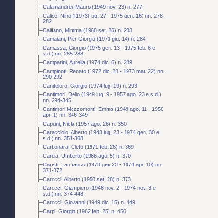
Calamandrei, Mauro (1949 nov. 23) n. 277
Calice, Nino ([1973] lug. 27 - 1975 gen. 16) nn. 278-
282
Califano, Mimma (1968 set. 26) n. 283
Camaiani, Pier Giorgio (1973 giu. 14) n. 284
Camassa, Giorgio (1975 gen. 13 - 1975 feb. 6 e
s.d.) nn. 285-288
Camparini, Aurelia (1974 dic. 6) n. 289
Campinoti, Renato (1972 dic. 28 - 1973 mar. 22) nn.
290-292
Candeloro, Giorgio (1974 lug. 19) n. 293
Cantimori, Delio (1949 lug. 9 - 1957 ago. 23 e s.d.)
nn. 294-345
Cantimori Mezzomonti, Emma (1949 ago. 11 - 1950
apr. 1) nn. 346-349
Capitini, Nicla (1957 ago. 26) n. 350
Caracciolo, Alberto (1943 lug. 23 - 1974 gen. 30 e
s.d.) nn. 351-368
Carbonara, Cleto (1971 feb. 26) n. 369
Cardia, Umberto (1966 ago. 5) n. 370
Caretti, Lanfranco (1973 gen.23 - 1974 apr. 10) nn.
371-372
Carocci, Alberto (1950 set. 28) n. 373
Carocci, Giampiero (1948 nov. 2 - 1974 nov. 3 e
s.d.) nn. 374-448
Carocci, Giovanni (1949 dic. 15) n. 449
Carpi, Giorgio (1962 feb. 25) n. 450