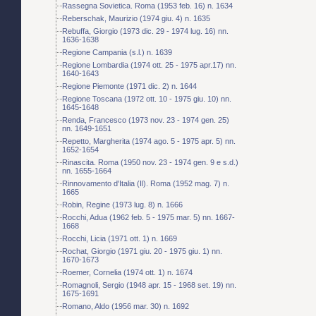
Rassegna Sovietica. Roma (1953 feb. 16) n. 1634
Reberschak, Maurizio (1974 giu. 4) n. 1635
Rebuffa, Giorgio (1973 dic. 29 - 1974 lug. 16) nn.
1636-1638
Regione Campania (s.l.) n. 1639
Regione Lombardia (1974 ott. 25 - 1975 apr.17) nn.
1640-1643
Regione Piemonte (1971 dic. 2) n. 1644
Regione Toscana (1972 ott. 10 - 1975 giu. 10) nn.
1645-1648
Renda, Francesco (1973 nov. 23 - 1974 gen. 25)
nn. 1649-1651
Repetto, Margherita (1974 ago. 5 - 1975 apr. 5) nn.
1652-1654
Rinascita. Roma (1950 nov. 23 - 1974 gen. 9 e s.d.)
nn. 1655-1664
Rinnovamento d'Italia (Il). Roma (1952 mag. 7) n.
1665
Robin, Regine (1973 lug. 8) n. 1666
Rocchi, Adua (1962 feb. 5 - 1975 mar. 5) nn. 1667-
1668
Rocchi, Licia (1971 ott. 1) n. 1669
Rochat, Giorgio (1971 giu. 20 - 1975 giu. 1) nn.
1670-1673
Roemer, Cornelia (1974 ott. 1) n. 1674
Romagnoli, Sergio (1948 apr. 15 - 1968 set. 19) nn.
1675-1691
Romano, Aldo (1956 mar. 30) n. 1692