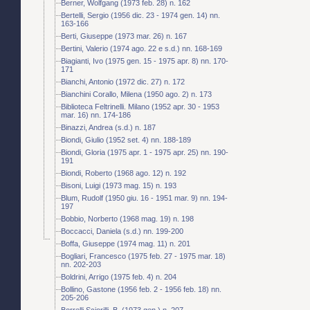
Berner, Wolfgang (1973 feb. 28) n. 162
Bertelli, Sergio (1956 dic. 23 - 1974 gen. 14) nn.
163-166
Berti, Giuseppe (1973 mar. 26) n. 167
Bertini, Valerio (1974 ago. 22 e s.d.) nn. 168-169
Biagianti, Ivo (1975 gen. 15 - 1975 apr. 8) nn. 170-
171
Bianchi, Antonio (1972 dic. 27) n. 172
Bianchini Corallo, Milena (1950 ago. 2) n. 173
Biblioteca Feltrinelli. Milano (1952 apr. 30 - 1953
mar. 16) nn. 174-186
Binazzi, Andrea (s.d.) n. 187
Biondi, Giulio (1952 set. 4) nn. 188-189
Biondi, Gloria (1975 apr. 1 - 1975 apr. 25) nn. 190-
191
Biondi, Roberto (1968 ago. 12) n. 192
Bisoni, Luigi (1973 mag. 15) n. 193
Blum, Rudolf (1950 giu. 16 - 1951 mar. 9) nn. 194-
197
Bobbio, Norberto (1968 mag. 19) n. 198
Boccacci, Daniela (s.d.) nn. 199-200
Boffa, Giuseppe (1974 mag. 11) n. 201
Bogliari, Francesco (1975 feb. 27 - 1975 mar. 18)
nn. 202-203
Boldrini, Arrigo (1975 feb. 4) n. 204
Bollino, Gastone (1956 feb. 2 - 1956 feb. 18) nn.
205-206
Borrelli Sciorilli, B. (1973 gen.) n. 207