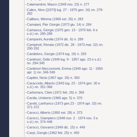
Calamandrei, Mauro (1949 nov. 23) n. 277
Calice, Nino ([1973] lug. 27 - 1975 gen. 16) nn. 278-
282
Califano, Mimma (1968 set. 26) n. 283
Camaiani, Pier Giorgio (1973 giu. 14) n. 284
Camassa, Giorgio (1975 gen. 13 - 1975 feb. 6 e
s.d.) nn. 285-288
Camparini, Aurelia (1974 dic. 6) n. 289
Campinoti, Renato (1972 dic. 28 - 1973 mar. 22) nn.
290-292
Candeloro, Giorgio (1974 lug. 19) n. 293
Cantimori, Delio (1949 lug. 9 - 1957 ago. 23 e s.d.)
nn. 294-345
Cantimori Mezzomonti, Emma (1949 ago. 11 - 1950
apr. 1) nn. 346-349
Capitini, Nicla (1957 ago. 26) n. 350
Caracciolo, Alberto (1943 lug. 23 - 1974 gen. 30 e
s.d.) nn. 351-368
Carbonara, Cleto (1971 feb. 26) n. 369
Cardia, Umberto (1966 ago. 5) n. 370
Caretti, Lanfranco (1973 gen.23 - 1974 apr. 10) nn.
371-372
Carocci, Alberto (1950 set. 28) n. 373
Carocci, Giampiero (1948 nov. 2 - 1974 nov. 3 e
s.d.) nn. 374-448
Carocci, Giovanni (1949 dic. 15) n. 449
Carpi, Giorgio (1962 feb. 25) n. 450