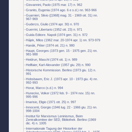
Giovannini, Paolo (1975 mar. 17) n. 962
Granito, Eugenia (1974 ago. 6 e s.d.) nn. 963-966
Guarnieri, Silvio ([1968] mag. 31 - 1969 ott. 31) nn.
967-969
Guderzo, Giulio (1974 apr. 30) n. 970
Guerrini, Libertario (1952 ott. 23) n. 971
Guida Editore. Napoli (1974 gen. 31) n. 972
Hájek, Milos (1962 mar. 20-1974 apr. 1) nn. 973-979
Hanák, Péter (1974 ott. 21) n. 980
Haupt, Georges (1973 gen. 15 - 1975 gen. 21) nn.
981-988
Heidrun, Maschl (1974 ott. 1) n. 989
Hellfaier, Karl-Alexander (1957 giu. 29) n. 990
Historische Kommission. Berlino (1973 giu. 12) n.
991
Hobsbawm, Eric J. (1973 apr. 10 - 1973 giu. 4) nn.
992-993
Horat, Marco (s.d.) n. 994
Hunecke, Volker (1972 feb. 9 - 1974 nov. 15) nn.
995-996
Imarisio, Eligio (1971 ott. 25) n. 997
Innocenti, Giorgio (1946 lug. 22 - 1966 giu. 21) nn.
998-1004
Institut für Marxismus Leninismus, Beim
Zentralkomitee der SED, Bibliothek. Berlino (1969
dic. 4) n. 1005
Internationale Tagung der Historiker der
Arbeiterbewegung (ITH). Vienna (1972 feb. 1 - 1975