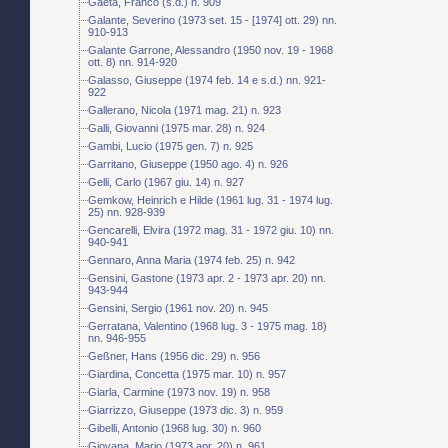
Gaeta, Franco (s.d.) n. 909
Galante, Severino (1973 set. 15 - [1974] ott. 29) nn.
910-913
Galante Garrone, Alessandro (1950 nov. 19 - 1968
ott. 8) nn. 914-920
Galasso, Giuseppe (1974 feb. 14 e s.d.) nn. 921-
922
Gallerano, Nicola (1971 mag. 21) n. 923
Galli, Giovanni (1975 mar. 28) n. 924
Gambi, Lucio (1975 gen. 7) n. 925
Garritano, Giuseppe (1950 ago. 4) n. 926
Gelli, Carlo (1967 giu. 14) n. 927
Gemkow, Heinrich e Hilde (1961 lug. 31 - 1974 lug.
25) nn. 928-939
Gencarelli, Elvira (1972 mag. 31 - 1972 giu. 10) nn.
940-941
Gennaro, Anna Maria (1974 feb. 25) n. 942
Gensini, Gastone (1973 apr. 2 - 1973 apr. 20) nn.
943-944
Gensini, Sergio (1961 nov. 20) n. 945
Gerratana, Valentino (1968 lug. 3 - 1975 mag. 18)
nn. 946-955
Geßner, Hans (1956 dic. 29) n. 956
Giardina, Concetta (1975 mar. 10) n. 957
Giarla, Carmine (1973 nov. 19) n. 958
Giarrizzo, Giuseppe (1973 dic. 3) n. 959
Gibelli, Antonio (1968 lug. 30) n. 960
Giovana, Mario (1973 apr. 20) n. 961