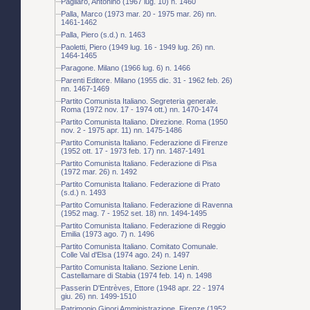
Pagliaro, Antonino (1967 lug. 10) n. 1460
Palla, Marco (1973 mar. 20 - 1975 mar. 26) nn.
1461-1462
Palla, Piero (s.d.) n. 1463
Paoletti, Piero (1949 lug. 16 - 1949 lug. 26) nn.
1464-1465
Paragone. Milano (1966 lug. 6) n. 1466
Parenti Editore. Milano (1955 dic. 31 - 1962 feb. 26)
nn. 1467-1469
Partito Comunista Italiano. Segreteria generale.
Roma (1972 nov. 17 - 1974 ott.) nn. 1470-1474
Partito Comunista Italiano. Direzione. Roma (1950
nov. 2 - 1975 apr. 11) nn. 1475-1486
Partito Comunista Italiano. Federazione di Firenze
(1952 ott. 17 - 1973 feb. 17) nn. 1487-1491
Partito Comunista Italiano. Federazione di Pisa
(1972 mar. 26) n. 1492
Partito Comunista Italiano. Federazione di Prato
(s.d.) n. 1493
Partito Comunista Italiano. Federazione di Ravenna
(1952 mag. 7 - 1952 set. 18) nn. 1494-1495
Partito Comunista Italiano. Federazione di Reggio
Emilia (1973 ago. 7) n. 1496
Partito Comunista Italiano. Comitato Comunale.
Colle Val d'Elsa (1974 ago. 24) n. 1497
Partito Comunista Italiano. Sezione Lenin.
Castellamare di Stabia (1974 feb. 14) n. 1498
Passerin D'Entrèves, Ettore (1948 apr. 22 - 1974
giu. 26) nn. 1499-1510
Patrimonio Ginori Amministrazione. Firenze (1952