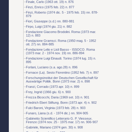
Finale, Carlo (1963 ott. 19) n. 876
Finzi, Enrico (1975 feb. 22) n. 877
Finzi, Roberto (1974 dic. 5 - 1975 feb. 15) nn. 878-
879
Fiori, Giuseppe (s.d.) nn. 880-881
Firpo, Luigi (1974 giu. 21) n. 882
Fondazione Giacomo Brodolini. Roma (1973 mar.
12) n. 883
Fondazione Gramsci. Roma (1950 mag. 5 - 1952
ott. 27) nn. 884-885
Fondazione Lelio e Lisli Basso - ISSOCO. Roma
(1973 mar. 2 - 1974 nov. 19) nn. 886-894
Fondazione Luigi Einaudi. Torino (1974 lug. 15) n.
895
Forlani, Luciano (s.a. ago.28) n. 896
Fornace (La). Sesto Fiorentino (1952 feb. 7) n. 897
Forschungsinstitut der Deutschen Gesellschaft für
Auswärtige Politik. Bonn (1973 mar. 2) n. 898
Franzi, Corrado (1973 apr. 10) n. 899
Frey, Ingrid (1966 giu. 6) n. 900
Frezza Bicocchi, Daria (1969 set. 10) n. 901
Friedrich Ebert Stiftung. Bonn (1973 apr. 4) n. 902
Fulci Baroni, Virginia (1973 feb. 28) n. 903
Funaro, Liana (s.d. - 1974 dic.) nn. 904-905
Gabinetto Scientifico Letterario G. P. Viesseux.
Firenze (1974 nov. 25 - 1975 mar. 17) nn. 906-907
Gabriele, Mariano (1974 gen. 30) n. 908