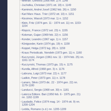
Itinerari. Genova (1956 nov. 2) n. 1148
Juchelka, Christian (1971 ott. 18) n. 1149
Kaminski, Andrei Josef (1962 feb. 26) n. 1150
Karl Marx Haus. Trier (1972 ott. 10) n. 1151
Kissimov, Wassil (1973 mar. 1) n. 1152
Klein, Fritz (1974 gen. 11 - 1974 set. 11) nn. 1153-
1154
Klopcic, France (1972 set. 23) n. 1155
Koloman, Gajan (1969 feb. 22) n. 1156
Konder, Leandro (1967 ago. 1) n. 1157
Königseder, Karin (1974 giu. 19) n. 1158
Koppel, Helga (1972 lug. 28) n. 1159
Kraus Periodicals. Nendeln (1973 gen. 11) n. 1160
Kuczynski, Jürgen (1961 nov. 11 - 1974 feb. 25) nn.
1161-1174
Kuczynski, Thomas (1973 giu. 15) n. 1175
Kurella, Alfred (1968 gen. 3) n. 1176
Labruna, Luigi (1973 mar. 22) n. 1177
Ladkin, Peter (1973 gen. 11) n. 1178
Lanaro, Silvio (1973 dic. 22 - 1974 gen. 22) nn.
1179-1180
Landucci, Sergio (1968 set. 30) n. 1181
Laterza Editore. Bari (1950 feb. 6 - 1975 gen. 21)
nn. 1182-1199
Laudadio, Felice (1974 mag. 14 - 1974 ott. 9) nn.
1200-1204
Ledda, Romano (s.d.) nn. 1205-1209