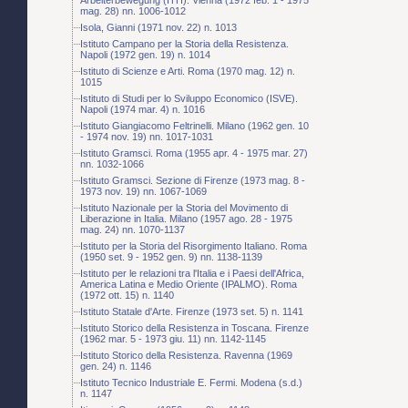
mag. 28) nn. 1006-1012
Isola, Gianni (1971 nov. 22) n. 1013
Istituto Campano per la Storia della Resistenza.
Napoli (1972 gen. 19) n. 1014
Istituto di Scienze e Arti. Roma (1970 mag. 12) n.
1015
Istituto di Studi per lo Sviluppo Economico (ISVE).
Napoli (1974 mar. 4) n. 1016
Istituto Giangiacomo Feltrinelli. Milano (1962 gen. 10
- 1974 nov. 19) nn. 1017-1031
Istituto Gramsci. Roma (1955 apr. 4 - 1975 mar. 27)
nn. 1032-1066
Istituto Gramsci. Sezione di Firenze (1973 mag. 8 -
1973 nov. 19) nn. 1067-1069
Istituto Nazionale per la Storia del Movimento di
Liberazione in Italia. Milano (1957 ago. 28 - 1975
mag. 24) nn. 1070-1137
Istituto per la Storia del Risorgimento Italiano. Roma
(1950 set. 9 - 1952 gen. 9) nn. 1138-1139
Istituto per le relazioni tra l'Italia e i Paesi dell'Africa,
America Latina e Medio Oriente (IPALMO). Roma
(1972 ott. 15) n. 1140
Istituto Statale d'Arte. Firenze (1973 set. 5) n. 1141
Istituto Storico della Resistenza in Toscana. Firenze
(1962 mar. 5 - 1973 giu. 11) nn. 1142-1145
Istituto Storico della Resistenza. Ravenna (1969
gen. 24) n. 1146
Istituto Tecnico Industriale E. Fermi. Modena (s.d.)
n. 1147