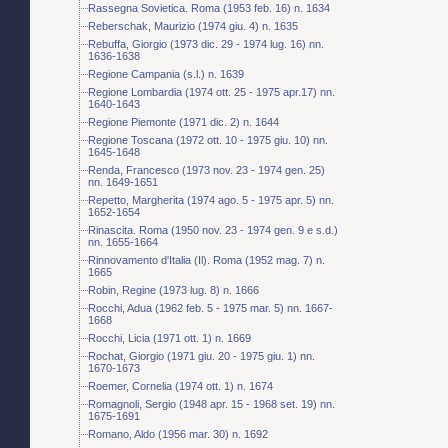
Rassegna Sovietica. Roma (1953 feb. 16) n. 1634
Reberschak, Maurizio (1974 giu. 4) n. 1635
Rebuffa, Giorgio (1973 dic. 29 - 1974 lug. 16) nn.
1636-1638
Regione Campania (s.l.) n. 1639
Regione Lombardia (1974 ott. 25 - 1975 apr.17) nn.
1640-1643
Regione Piemonte (1971 dic. 2) n. 1644
Regione Toscana (1972 ott. 10 - 1975 giu. 10) nn.
1645-1648
Renda, Francesco (1973 nov. 23 - 1974 gen. 25)
nn. 1649-1651
Repetto, Margherita (1974 ago. 5 - 1975 apr. 5) nn.
1652-1654
Rinascita. Roma (1950 nov. 23 - 1974 gen. 9 e s.d.)
nn. 1655-1664
Rinnovamento d'Italia (Il). Roma (1952 mag. 7) n.
1665
Robin, Regine (1973 lug. 8) n. 1666
Rocchi, Adua (1962 feb. 5 - 1975 mar. 5) nn. 1667-
1668
Rocchi, Licia (1971 ott. 1) n. 1669
Rochat, Giorgio (1971 giu. 20 - 1975 giu. 1) nn.
1670-1673
Roemer, Cornelia (1974 ott. 1) n. 1674
Romagnoli, Sergio (1948 apr. 15 - 1968 set. 19) nn.
1675-1691
Romano, Aldo (1956 mar. 30) n. 1692