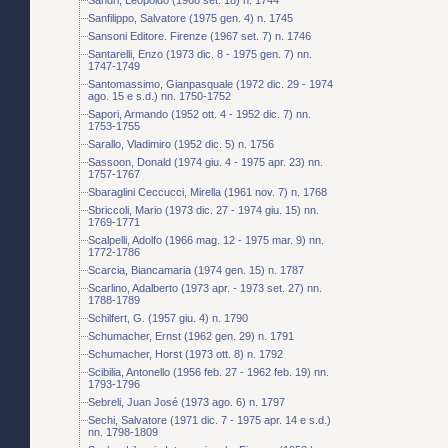
Sanfilippo, Salvatore (1975 gen. 4) n. 1745
Sansoni Editore. Firenze (1967 set. 7) n. 1746
Santarelli, Enzo (1973 dic. 8 - 1975 gen. 7) nn.
1747-1749
Santomassimo, Gianpasquale (1972 dic. 29 - 1974
ago. 15 e s.d.) nn. 1750-1752
Sapori, Armando (1952 ott. 4 - 1952 dic. 7) nn.
1753-1755
Sarallo, Vladimiro (1952 dic. 5) n. 1756
Sassoon, Donald (1974 giu. 4 - 1975 apr. 23) nn.
1757-1767
Sbaraglini Ceccucci, Mirella (1961 nov. 7) n. 1768
Sbriccoli, Mario (1973 dic. 27 - 1974 giu. 15) nn.
1769-1771
Scalpelli, Adolfo (1966 mag. 12 - 1975 mar. 9) nn.
1772-1786
Scarcia, Biancamaria (1974 gen. 15) n. 1787
Scarlino, Adalberto (1973 apr. - 1973 set. 27) nn.
1788-1789
Schilfert, G. (1957 giu. 4) n. 1790
Schumacher, Ernst (1962 gen. 29) n. 1791
Schumacher, Horst (1973 ott. 8) n. 1792
Scibilia, Antonello (1956 feb. 27 - 1962 feb. 19) nn.
1793-1796
Sebreli, Juan José (1973 ago. 6) n. 1797
Sechi, Salvatore (1971 dic. 7 - 1975 apr. 14 e s.d.)
nn. 1798-1809