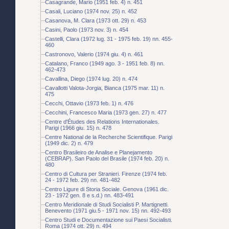
Casagrande, Mario (1951 feb. 4) n. 451
Casali, Luciano (1974 nov. 25) n. 452
Casanova, M. Clara (1973 ott. 29) n. 453
Casini, Paolo (1973 nov. 3) n. 454
Castelli, Clara (1972 lug. 31 - 1975 feb. 19) nn. 455-
460
Castronovo, Valerio (1974 giu. 4) n. 461
Catalano, Franco (1949 ago. 3 - 1951 feb. 8) nn.
462-473
Cavallina, Diego (1974 lug. 20) n. 474
Cavallotti Valota-Jorgia, Bianca (1975 mar. 11) n.
475
Cecchi, Ottavio (1973 feb. 1) n. 476
Cecchini, Francesco Maria (1973 gen. 27) n. 477
Centre d'Études des Relations Internationales.
Parigi (1966 giu. 15) n. 478
Centre National de la Recherche Scientifique. Parigi
(1949 dic. 2) n. 479
Centro Brasileiro de Analise e Planejamento
(CEBRAP). San Paolo del Brasile (1974 feb. 20) n.
480
Centro di Cultura per Stranieri. Firenze (1974 feb.
24 - 1972 feb. 29) nn. 481-482
Centro Ligure di Storia Sociale. Genova (1961 dic.
23 - 1972 gen. 8 e s.d.) nn. 483-491
Centro Meridionale di Studi Socialisti P. Martignetti.
Benevento (1971 giu.5 - 1971 nov. 15) nn. 492-493
Centro Studi e Documentazione sui Paesi Socialisti.
Roma (1974 ott. 29) n. 494