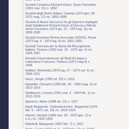
Società Ceramica Richard-Ginori. Sesto Fiorentino
(1951 mar. 31) n. 1892
Società degli Storici Italiani. Catania (1974 gen. 28 -
1975 mag. 17) nn. 1893-1898
Società di Mutuo Soccorso fra gli Operai e Impiegati
degli Stabilimenti Richard-Ginori di Doccia e Rifredi.
Sesto Fiorentino (1973 giu. 22 - 1974 lug. 11) nn.
1899-1900
Società Gestione Riviste Associate (SGRA). Roma
(1973 lug. 6 - 1974 lug. 8) nn. 1901-1903
Società Toscana per la Storia del Risorgimento
Italiano. Firenze (1952 mar. 18 - 1975 apr. 4) nn.
1904-1907
Società Universitaria per gli Studi di Lingua e
Letteratura Francese. Padova (1974 mag.8) n.
1908
Soldani, Simonetta (1970 lug. 27 - 1974 set. 5) nn.
1909-1911
Sozzi, Sergio (1950 ott. 25) n. 1912
Spadolini, Giovanni (1950 feb. 26 - 1950 mag. 4) nn.
1913-1914
Spellanzon, Cesare (1951 mar. 2 - 1954 dic. 1) nn.
1915-1916
Sperenzi, Mario (1968 ott. 13) n. 1917
Stadt Wuppertal - Kulturdezernent. Wuppertal (1970
feb. 9 - 1971 set. 16) nn. 1918-1919
Steiner, Herbert (1966 mar. 28 - 1975 gen. 13 e
s.d.) nn. 1920-1926
Steinhoff, Margarete (1957 feb. 7) n. 1927
Stella, Guido (1974 ott. 8 - 1975 feb. 12) nn. 1928-