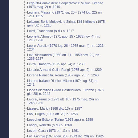
Lega Nazionale delle Cooperative e Mutue. Firenze
(1973 mag. 2) n. 1210
Legnani, Massimo (1971 lug. 26 - 1974 lug. 22) nn.
1211-1215
Leibzon, Boris Moisevic e Sirinja, Kiril Kirillovic (1975
gen. 30) n. 1216
Lelmi, Francesco (s.d.) n. 1217
Leonetti, Alfonso (1971 ago. 15 - 1972 nov. 4) nn.
1218-1220
Lepre, Aurelio (1970 lug. 26 - 1975 mar. 4) nn. 1221-
1234
Levi, Alessandro (1950 ott. 11 - 1950 nov. 22) nn.
1235-1237
Levra, Umberto (1975 apr. 24) n. 1238
Librairie Armand Colin. Parigi (1975 apr. 2) n. 1239
Libreria Rinascita. Roma (1957 ago. 23) n. 1240
Librerie Italiane Riunite. Milano (1974 lug. 31) n.
1241
Liceo Scientifico Guido Castelnuovo. Firenze (1973
giu. 28) n. 1242
Livorsi, Franco (1973 ott. 18 - 1975 mag. 24) nn.
1243-1256
Lizzero, Mario (1968 dic. 13) n. 1257
Lobl, Eugen (1967 ott. 20) n. 1258
Loescher Editore. Torino (1973 apr.) n. 1259
Longhi, Roberto (s.d.) n. 1260
Lovett, Clara (1973 ott. 11) n. 1261
Luti, Giorgio (1973 gen. 20 - 1973 dic. 29) nn. 1262-