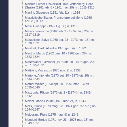
Marthin-Luther-Universitat Halle-Wittenberg. Halle
(Saale) (1961 feb. 8 - 1961 mar. 29) nn. 1311-1313
Martini, Giuseppe (1951 feb. 11) n. 1314
Marxistische Blatter. Francoforte sul Meno (1966
apr. 29) n. 1315
Masi, Giuseppe (1972 lug. 30) n. 1316
Masini, Ferruccio (1962 feb. 2 - 1974 mag. 20) nn.
1317-1319
Mastellone, Salvo (1968 set. 28 - 1973 nov. 15) nn.
1320-1321
Mastrelli, Carlo Alberto (1975 gen. 4) n. 1322
Mastro, Marco (1962 gen. 10 - 1962 gen. 26) nn.
1323-1324
Mastroianni, Giovanni (1973 ott. 28 - 1975 gen. 20)
nn. 1325-1331
Mattolini, Vincenzo (1973 nov. 2) n. 1332
Mattone, Antonello (1973 set. 10 - 1973 ott. 18) nn.
1333-1334
Maturi, Walter (1950 apr. 30 - 1951 mar. 13) nn.
1335-1340
Mazzonis, Filippo (1973 ott. 2 - [1974]) nn. 1341-
1342
Melani, Marie Claude (1973 mar. 24) n. 1343
Melis, Guido (1973 mag. 12 - 1974 gen. 9 e s.d.) nn.
1344-1347
Melograni, Piero (1975 mag. 9) n. 1348
Menduni, Enrico (1971 nov. 23 - 1975 mar. 13) nn.
1349-1351