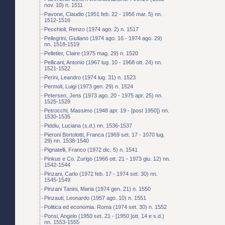
nov. 10) n. 1511
Pavone, Claudio (1951 feb. 22 - 1956 mar. 5) nn.
1512-1516
Pecchioli, Renzo (1974 ago. 2) n. 1517
Pellegrini, Giuliano (1974 ago. 16 - 1974 ago. 29)
nn. 1518-1519
Pelletier, Claire (1975 mag. 29) n. 1520
Pellicani, Antonio (1967 lug. 10 - 1968 ott. 24) nn.
1521-1522
Perini, Leandro (1974 lug. 31) n. 1523
Permoli, Luigi (1973 gen. 29) n. 1524
Petersen, Jens (1973 ago. 20 - 1975 apr. 25) nn.
1525-1529
Petrocchi, Massimo (1948 apr. 19 - [post 1950]) nn.
1530-1535
Piddiu, Luciana (s.d.) nn. 1536-1537
Pieroni Bortolotti, Franca (1969 set. 17 - 1070 lug.
29) nn. 1538-1540
Pignatelli, Franco (1972 dic. 5) n. 1541
Pinkus e Co. Zurigo (1966 ott. 21 - 1973 giu. 12) nn.
1542-1544
Pinzani, Carlo (1972 feb. 17 - 1974 set. 30) nn.
1545-1549
Pinzani Tanini, Maria (1974 gen. 21) n. 1550
Pinzauti, Leonardo (1957 ago. 10) n. 1551
Politica ed economia. Roma (1974 set. 30) n. 1552
Ponsi, Angelo (1950 set. 21 - [1950 ]ott. 14 e s.d.)
nn. 1553-1555