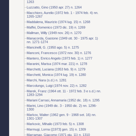
1263
Luzzatto, Gino (1950 apr. 27) n. 1264
Macchioro, Aurelio (1972 feb. 1 - 1974 feb. 4) nn.
1265-1267
Maddalena, Maurizio (1974 lug. 15) n. 1268
Maffei, Domenico (1973 dic. 19) n. 1269
Mallman, Willy (1949 nov. 26) n. 1270
Manacorda, Gastone (1949 ott. 30 - 1975 apr. 1)
nn. 1271-1274
Mancinelli, G. (1950 ago. 5) n. 1275
Manconi, Francesco (1972 nov. 30) n. 1276
Mantero, Enrico Angelo (1973 feb. 1) n. 1277
Maranini, Marisa (1974 mar. 221) n. 1278
Marchetti, Luciana (1953 feb. 9) n. 1279
Marchetti, Monica (1974 lug. 19) n. 1280
Marchi, Nara (s.d.) n. 1281
Marcolungo, Luigi (1974 nov. 22) n. 1282
Marek, Franz (1964 ott. 11 - 1972 feb. 3 e s.d.) nn.
1283-1294
Mariani Carrasi, Annamaria (1952 dic. 18) n. 1295
Marini, Lino (1949 dic. 3 - 1950 dic. 2) nn. 1296-
1300
Markov, Walter (1962 gen. 9 - 1968 set. 16) nn.
1301-1307
Markovic, Mihailo (1973 feb. 5) n. 1308
Marmugi, Lorna ([1973] gen. 15) n. 1309
Marramao, Giacomo (1971 giu. 11) n. 1310