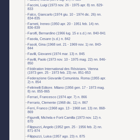
Faccini, Luigi (1973 nov. 26 - 1975 apr. 8) nn. 829-
833
Falco, Giancarlo (1974 giu. 10 - 1974 dic. 26) nn.
834-835
Farneti, Ireneo (1950 apr. 20 - 1951 feb. 14) nn.
836-839
Farolfi, Bernardino (1966 lug. 15 e s.d.) nn. 840-841
Fasola, Cesare (s.d.) n. 842
Fasoli, Gina (1968 set. 21 - 1969 nov. 1) nn. 843-
844
Favilli, Giovanni (1974 mar. 13) n. 845
Favilli, Paolo (1973 nov. 10 - 1975 mag. 22) nn. 846-
850
Fédération International des Résistans. Vienna
(1973 gen. 25 - 1973 feb. 23) nn. 851-853
Federazione Giovanile Comunista. Roma (1955 apr.
2) n. 854
Feltrinelli Editore. Milano (1956 gen. 17 - 1973 mag.
8) nn. 855-865
Ferrari, Francesco (1974 apr. 7) n. 866
Ferrario, Clemente (1968 dic. 11) n. 867
Ferri, Franco (1968 ago. 13 - 1968 set. 13) nn. 868-
869
Figurelli, Michela e Forti Camilla (1973 nov. 12) n.
870
Filippuzzi, Angelo (1952 gen. 25 - 1956 feb. 2) nn.
871-874
Filippuzzi, Luisa (1957 ago. 23) n. 875