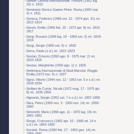
Seeber Libreria Internazionale. Firenze (1952 lug.
16) n. 1810
Seminario Storico Giaime Pintor. Roma (1950 mar.
4) n. 1811
Seneca, Federico (1968 set. 12 - 1974 gen. 31) nn.
1812-1814
Sereni, Emilio (1956 feb. 25 - 1973 apr. 9) nn. 1815-
1817
Sergi, Rosario (1949 lug. 19 - 1950 set. 2) nn. 1818-
1819
Sergi, Sergio (1950 set. 6) n. 1820
Serra, Paolo (s.d.) nn. 1821-1823
Sestan, Ernesto (1950 ago. 8 - 1975 mar. 2) nn.
1824-1825
Sestan, Margherita (1950 ago. 1) n. 1826
Settimana Internazionale di Studi Marxisti. Reggio
Emilia (1973 nov. 5) n. 1827
Sgroi, Vittorio (1944 nov. 12 - 1953 set. 5 e s.d.) nn.
1828-1834
Siciliani de Cumis, Nicola (1972 mag. 17 - 1975 giu.
8) nn. 1835-1856
Signorini, Sergio (1952 set. 7 e s.d.) nn. 1857-1858
Silva, Pietro (1950 nov. 3 - 1950 nov. 14) nn. 1859-
1860
Simonetti, Mario (1966 ago. 11 - 1970 lug. 19) nn.
1861-1862
Sirugo, Francesco (1962 apr. 15 - 1968 ott. 14 e
s.d.) nn. 1863-1865
Società. Roma (1950 feb. 27 - 1953 gen. 14) nn.
1866-1891