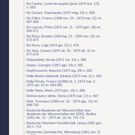
De Castris, Leone Arcangelo ([post 1974 nov. 17])
n. 665
De Cesare, Gianclaudio (1973 mag. 23) n. 666
De Felice, Franco (1968 nov. 25 - 1973 mar. 12) nn.
667-668
De Lazzari, Primo (1971 set. 11 - 1973 gen. 29) nn.
669-671
De Rosa, Arnaldo (1943 lug. 23 - 1944 nov. 22) nn.
672-675
De Rosa, Luigi (1974 giu. 22) n. 676
De Seta, Cesare (1974 ott. 25 - 1974 dic. 6) nn.
677-679
Debenedetti, Nicola (1971 set. 14) n. 680
Degen, Georges (1957 ago. 19) n. 681
Degl'Innocenti, Maurizio (1971 lug. 29) n. 682
Della Monica Matteotti, Adriana (1973 mar. 2) n. 683
Della Peruta, Franco ([1968] ott. 1; 1973 mar. 5 -
1975 apr. 8) nn. 684-695
Delle Piane, Mario (1974 gen. 16) n. 696
Democrazia e diritto. Roma (1975 mar. 17) n. 697
Detti, Tommaso (1968 set. 16 - 1974 ago. 15) nn.
698-700
Deutsche Akademie der Wissenchaften (poi
Akademie der Wissenchaften der DDR). Berlino
(1961 dic. 21 - 1974 ott. 11) nn. 701-711
Deutsche Historiker-Gesellschaft. Lipsia (1962 gen.
25) n. 712
Deutsches Zentralarchiv. Merseburg (1961 nov. 2)