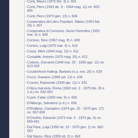
Conti, Mauro (1975 feb. 3) n. 601
Conti, Piero (1943 dic. 9 - 1944 mag. 11) nn. 602-
605
Conti, Piero (1973 gen. 13) n. 606
Cooperativa del Libro Popolare. Milano (1953 feb.
26) n. 607
Cooperativa di Consumo. Sesto Fiorentino (1952
mar. 5) n. 608
Cortese, Nino (1967 mag. 8) n. 609
Cortesi, Luigi (1975 mar. 4) n. 610
Costa, Mimì (1944 mag. 15) n. 611
Costabile, Antonio (1975 mag. 20) n. 612
Cottone, Giovanni (1948 mar. 25 - 1959 ago. 12) nn.
613-628
Coudenhove Kalergi, Barbara (s.a. nov. 20) n. 629
Cozzi, Gaetano (1968 set. 13) n. 630
Craveri, Raimondo (1949 apr. 12) n. 631
Critica marxista. Roma (1963 set. 2 - 1975 feb. 26 e
s.d.) nn. 632-654
Cusin, Fabio (1950 mar. 5) n. 655
D'Albergo, Salvatore (s.d.) n. 656
D'Emilione, Giampiero (1974 giu. 25 - 1975 gen. 27)
nn. 657-658
D'Onofrio, Edoardo (1973 mar. 5 - 1973 giu. 6) nn.
659-661
Dal Pane, Luigi (1950 ott. 19 - 1975 gen. 1) nn. 662-
663
Dal Sasso, Rino (1959 ott. 2) n. 664