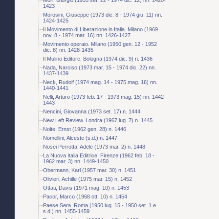
1423
Morosini, Giuseppe (1973 dic. 8 - 1974 giu. 11) nn.
1424-1425
Il Movimento di Liberazione in Italia. Milano (1969
nov. 8 - 1974 mar. 16) nn. 1426-1427
Movimento operaio. Milano (1950 gen. 12 - 1952
dic. 8) nn. 1428-1435
Il Mulino Editore. Bologna (1974 dic. 9) n. 1436
Nada, Narciso (1973 mar. 15 - 1974 dic. 22) nn.
1437-1439
Neck, Rudolf (1974 mag. 14 - 1975 mag. 16) nn.
1440-1441
Nelli, Arturo (1973 feb. 17 - 1973 mag. 15) nn. 1442-
1443
Nencini, Giovanna (1973 set. 17) n. 1444
New Left Review. Londra (1967 lug. 7) n. 1445
Nolte, Ernst (1962 gen. 28) n. 1446
Nomellini, Alceste (s.d.) n. 1447
Nosei Perrotta, Adele (1973 mar. 2) n. 1448
La Nuova Italia Editrice. Firenze (1962 feb. 18 -
1962 mar. 3) nn. 1449-1450
Obermann, Karl (1957 mar. 30) n. 1451
Olivieri, Achille (1975 mar. 15) n. 1452
Ottati, Davis (1971 mag. 10) n. 1453
Pacor, Marco (1968 ott. 10) n. 1454
Paese Sera. Roma (1950 lug. 15 - 1950 set. 1 e
s.d.) nn. 1455-1459