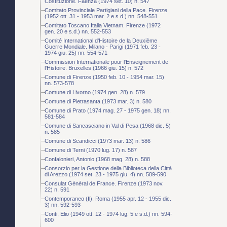
Costituzione. Faenza (1974 set. 10) n. 547
Comitato Provinciale Partigiani della Pace. Firenze
(1952 ott. 31 - 1953 mar. 2 e s.d.) nn. 548-551
Comitato Toscano Italia Vietnam. Firenze (1972
gen. 20 e s.d.) nn. 552-553
Comité International d'Histoire de la Deuxième
Guerre Mondiale. Milano - Parigi (1971 feb. 23 -
1974 giu. 25) nn. 554-571
Commission Internationale pour l'Enseignement de
l'Histoire. Bruxelles (1966 giu. 15) n. 572
Comune di Firenze (1950 feb. 10 - 1954 mar. 15)
nn. 573-578
Comune di Livorno (1974 gen. 28) n. 579
Comune di Pietrasanta (1973 mar. 3) n. 580
Comune di Prato (1974 mag. 27 - 1975 gen. 18) nn.
581-584
Comune di Sancasciano in Val di Pesa (1968 dic. 5)
n. 585
Comune di Scandicci (1973 mar. 13) n. 586
Comune di Terni (1970 lug. 17) n. 587
Confalonieri, Antonio (1968 mag. 28) n. 588
Consorzio per la Gestione della Biblioteca della Città
di Arezzo (1974 set. 23 - 1975 giu. 4) nn. 589-590
Consulat Général de France. Firenze (1973 nov.
22) n. 591
Contemporaneo (Il). Roma (1955 apr. 12 - 1955 dic.
3) nn. 592-593
Conti, Elio (1949 ott. 12 - 1974 lug. 5 e s.d.) nn. 594-
600