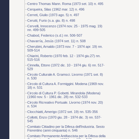
Centro Thomas Mann. Roma (1973 set. 10) n. 495
Cerqueira, Silas (1962 mar. 12) n. 496
Cerreti, Giulio (1973 ago. 5) n. 497
Cerutti, Furio (s.a. giu. 8) n. 498
Cervelli, Innocenzo (1974 nov. 25 - 1975 mag. 19)
nn. 499-505
Chabod, Federico (s.d.) nn. 506-507
Chavarría, Jesús (1974 set. 11) n. 508
Cherubini, Arnaldo (1973 nov. 7 - 1974 apr. 19) nn.
509-514
Chiarini, Roberto (1970 feb. 12 - 1974 giu.27) nn.
515-516
Cinnella, Ettore (1972 dic. 10 - 1974 giu. 6) nn. 517-
529
Circolo Culturale A. Gramsci. Livorno (1971 set. 8)
n. 530
Circolo di Cultura A. Formiggini. Modena (1969 nov.
18) n. 531
Circolo di Cultura P. Gobetti. Mirandola (Modena)
(1960 nov. 5 - 1961 dic. 28) nn. 532-533
Circolo Ricreativo Portuale. Livorno (1974 nov. 20)
n. 534
Clocchiatti, Amerigo (1972 set. 19) nn. 535-356
Collotti, Enzo (1970 giu. 28 - 1974 dic. 3) nn. 537-
545
Comitato Cittadino per la Difesa dell'Industria. Sesto
Fiorentino (anni cinquanta) n. 546
Comitato Permanente Antifascista per la Difesa della