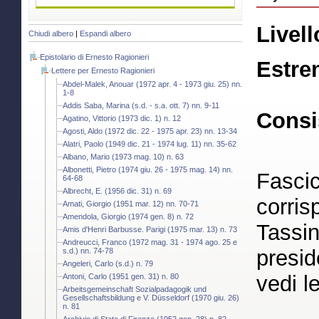
Livell
Chiudi albero
|
Espandi albero
Epistolario di Ernesto Ragionieri
Estre
Lettere per Ernesto Ragionieri
Abdel-Malek, Anouar (1972 apr. 4 - 1973 giu. 25) nn.
1-8
Addis Saba, Marina (s.d. - s.a. ott. 7) nn. 9-11
Consi
Agatino, Vittorio (1973 dic. 1) n. 12
Agosti, Aldo (1972 dic. 22 - 1975 apr. 23) nn. 13-34
Alatri, Paolo (1949 dic. 21 - 1974 lug. 11) nn. 35-62
Albano, Mario (1973 mag. 10) n. 63
Albonetti, Pietro (1974 giu. 26 - 1975 mag. 14) nn.
Fascic
64-68
Albrecht, E. (1956 dic. 31) n. 69
corris
Amati, Giorgio (1951 mar. 12) nn. 70-71
Amendola, Giorgio (1974 gen. 8) n. 72
Tassin
Amis d'Henri Barbusse. Parigi (1975 mar. 13) n. 73
Andreucci, Franco (1972 mag. 31 - 1974 ago. 25 e
presid
s.d.) nn. 74-78
Angeleri, Carlo (s.d.) n. 79
vedi l
Antoni, Carlo (1951 gen. 31) n. 80
Arbeitsgemeinschaft Sozialpadagogik und
Gesellschaftsbildung e V. Düsseldorf (1970 giu. 26)
n. 81
Archivio di Stato di Firenze (1952 gen. 28) n. 82