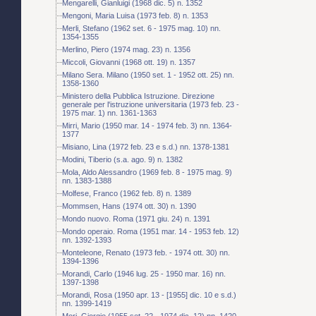
Mengarelli, Gianluigi (1968 dic. 5) n. 1352
Mengoni, Maria Luisa (1973 feb. 8) n. 1353
Merli, Stefano (1962 set. 6 - 1975 mag. 10) nn.
1354-1355
Merlino, Piero (1974 mag. 23) n. 1356
Miccoli, Giovanni (1968 ott. 19) n. 1357
Milano Sera. Milano (1950 set. 1 - 1952 ott. 25) nn.
1358-1360
Ministero della Pubblica Istruzione. Direzione
generale per l'istruzione universitaria (1973 feb. 23 -
1975 mar. 1) nn. 1361-1363
Mirri, Mario (1950 mar. 14 - 1974 feb. 3) nn. 1364-
1377
Misiano, Lina (1972 feb. 23 e s.d.) nn. 1378-1381
Modini, Tiberio (s.a. ago. 9) n. 1382
Mola, Aldo Alessandro (1969 feb. 8 - 1975 mag. 9)
nn. 1383-1388
Molfese, Franco (1962 feb. 8) n. 1389
Mommsen, Hans (1974 ott. 30) n. 1390
Mondo nuovo. Roma (1971 giu. 24) n. 1391
Mondo operaio. Roma (1951 mar. 14 - 1953 feb. 12)
nn. 1392-1393
Monteleone, Renato (1973 feb. - 1974 ott. 30) nn.
1394-1396
Morandi, Carlo (1946 lug. 25 - 1950 mar. 16) nn.
1397-1398
Morandi, Rosa (1950 apr. 13 - [1955] dic. 10 e s.d.)
nn. 1399-1419
Mori, Giorgio (1955 set. 22 - 1974 dic. 12) nn. 1420-