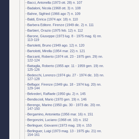
Bacci, Antonella (1973 ott. 28) n. 107
Badaloni, Nicola (1968 ott. 3) n. 108
Bahne, Sigfried (1966 ago 7) n. 109
Baldi, Enrica (1974 apr. 18) n. 110
Barbera Editore. Firenze (1949 dic. 2) n. 111
Barbieri, Orazio (1975 feb. 12) n. 112
Barone, Giuseppe (1973 lug. 8 - 1975 mag. 6) nn.
113-119
Bartoletti, Bruno (1949 ago. 12) n. 120
Bartolotti, Mirella (1954 mar. 22) n. 121
Barzanti, Roberto (1974 ott. 23 - 1975 gen. 29) nn.
122-124
Battaglia, Roberto (1955 apr. 11 - 1959 gen. 19) nn.
125-126
Bedeschi, Lorenzo (1974 giu. 27 - 1974 dic. 10) nn.
127-128
Belfagor. Firenze (1949 giu. 18 - 1974 lug. 20) nn.
129-144
Belvederi, Raffaele (1950 giu. 2) n. 145
Bendiscioli, Mario (1970 gen. 19) n. 146
Berengo, Marino (1950 giu. 30 - 1973 dic. 20) nn.
147-150
Bergamino, Antonietta (1956 mar. 16) n. 151
Bergonzini, Luciano (1968 ott. 10) n. 152
Berlinguer, Giovanni (1973 mag. 19) n. 153
Berlinguer, Luigi (1973 mag. 13 - 1975 giu. 21) nn.
154-161