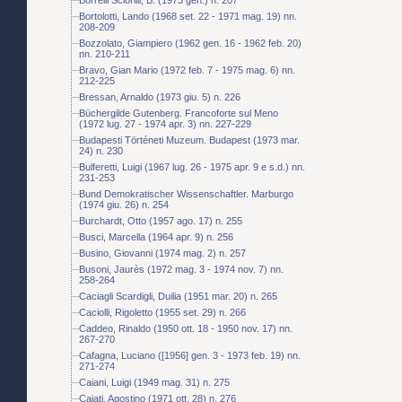
Bortolotti, Lando (1968 set. 22 - 1971 mag. 19) nn.
208-209
Bozzolato, Giampiero (1962 gen. 16 - 1962 feb. 20)
nn. 210-211
Bravo, Gian Mario (1972 feb. 7 - 1975 mag. 6) nn.
212-225
Bressan, Arnaldo (1973 giu. 5) n. 226
Büchergilde Gutenberg. Francoforte sul Meno
(1972 lug. 27 - 1974 apr. 3) nn. 227-229
Budapesti Történeti Muzeum. Budapest (1973 mar.
24) n. 230
Bulferetti, Luigi (1967 lug. 26 - 1975 apr. 9 e s.d.) nn.
231-253
Bund Demokratischer Wissenschaftler. Marburgo
(1974 giu. 26) n. 254
Burchardt, Otto (1957 ago. 17) n. 255
Busci, Marcella (1964 apr. 9) n. 256
Busino, Giovanni (1974 mag. 2) n. 257
Busoni, Jaurès (1972 mag. 3 - 1974 nov. 7) nn.
258-264
Caciagli Scardigli, Duilia (1951 mar. 20) n. 265
Caciolli, Rigoletto (1955 set. 29) n. 266
Caddeo, Rinaldo (1950 ott. 18 - 1950 nov. 17) nn.
267-270
Cafagna, Luciano ([1956] gen. 3 - 1973 feb. 19) nn.
271-274
Caiani, Luigi (1949 mag. 31) n. 275
Cajati, Agostino (1971 ott. 28) n. 276