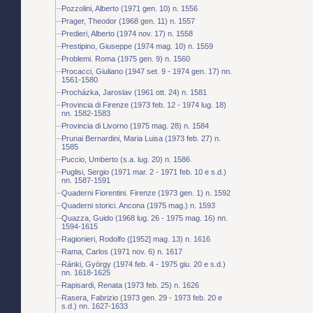
Pozzolini, Alberto (1971 gen. 10) n. 1556
Prager, Theodor (1968 gen. 11) n. 1557
Predieri, Alberto (1974 nov. 17) n. 1558
Prestipino, Giuseppe (1974 mag. 10) n. 1559
Problemi. Roma (1975 gen. 9) n. 1560
Procacci, Giuliano (1947 set. 9 - 1974 gen. 17) nn.
1561-1580
Procházka, Jaroslav (1961 ott. 24) n. 1581
Provincia di Firenze (1973 feb. 12 - 1974 lug. 18)
nn. 1582-1583
Provincia di Livorno (1975 mag. 28) n. 1584
Prunai Bernardini, Maria Luisa (1973 feb. 27) n.
1585
Puccio, Umberto (s.a. lug. 20) n. 1586
Puglisi, Sergio (1971 mar. 2 - 1971 feb. 10 e s.d.)
nn. 1587-1591
Quaderni Fiorentini. Firenze (1973 gen. 1) n. 1592
Quaderni storici. Ancona (1975 mag.) n. 1593
Quazza, Guido (1968 lug. 26 - 1975 mag. 16) nn.
1594-1615
Ragionieri, Rodolfo ([1952] mag. 13) n. 1616
Rama, Carlos (1971 nov. 6) n. 1617
Ránki, György (1974 feb. 4 - 1975 giu. 20 e s.d.)
nn. 1618-1625
Rapisardi, Renata (1973 feb. 25) n. 1626
Rasera, Fabrizio (1973 gen. 29 - 1973 feb. 20 e
s.d.) nn. 1627-1633