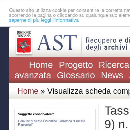
Questo sito utilizza cookie per consentire la corretta 
scorrendo la pagina o cliccando su qualunque suo eleme
saperne di più leggi l'informativa
Home
Progetto
Ricerca
avanzata
Glossario
News
Home
» Visualizza scheda comp
Tassi
Soggetto conservatore:
9) n
Comune di Sesto Fiorentino. Biblioteca "Ernesto
Ragionieri"