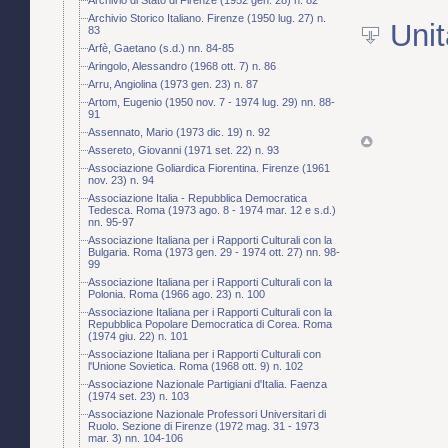
Archivio Storico Italiano. Firenze (1950 lug. 27) n.
Unit
83
Arfè, Gaetano (s.d.) nn. 84-85
Aringolo, Alessandro (1968 ott. 7) n. 86
Arru, Angiolina (1973 gen. 23) n. 87
Artom, Eugenio (1950 nov. 7 - 1974 lug. 29) nn. 88-
91
Assennato, Mario (1973 dic. 19) n. 92
Assereto, Giovanni (1971 set. 22) n. 93
Associazione Goliardica Fiorentina. Firenze (1961
nov. 23) n. 94
Associazione Italia - Repubblica Democratica
Tedesca. Roma (1973 ago. 8 - 1974 mar. 12 e s.d.)
nn. 95-97
Associazione Italiana per i Rapporti Culturali con la
Bulgaria. Roma (1973 gen. 29 - 1974 ott. 27) nn. 98-
99
Associazione Italiana per i Rapporti Culturali con la
Polonia. Roma (1966 ago. 23) n. 100
Associazione Italiana per i Rapporti Culturali con la
Repubblica Popolare Democratica di Corea. Roma
(1974 giu. 22) n. 101
Associazione Italiana per i Rapporti Culturali con
l'Unione Sovietica. Roma (1968 ott. 9) n. 102
Associazione Nazionale Partigiani d'Italia. Faenza
(1974 set. 23) n. 103
Associazione Nazionale Professori Universitari di
Ruolo. Sezione di Firenze (1972 mag. 31 - 1973
mar. 3) nn. 104-106