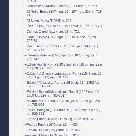
n. 713
Deutschland Archiv. Colonia (1973 apr. 9) n. 714
Di Nolfo, Ennio (1974 lug. 19 - 1974 ott. 21) nn. 715-
716
Di Salvo, Maria ([1973]) n. 717
Diaz, Furio (1968 set. 6 - 1973 mar. 26) nn. 718-720
Dichter, Daniel (s.a. mag. 13) n. 721
Doria, Giorgio (1968 ago. 13 - 1974 nov. 25) nn.
722-731
Ducci, Antonio (1966 lug. 2 - 1973 mar. 14 e s.d.)
nn. 732-738
Durante, Antonio (1973 apr. 13 - 1975 mag. 7) nn.
739-742
Editori Riuniti. Roma (1957 lug. 20 - 1975 mag. 22 e
s.d.) nn. 743-767
Edizioni di Storia e Letteratura. Roma (1949 set. 10
- 1951 gen. 17) nn. 768-770
Edizioni Rinascita. Roma (1950 feb. 23 - 1953 feb.
23) nn. 771-779
Edizioni Scientifiche Italiane. Napoli (1947 nov. 10 -
1950 lug. 19) nn. 780-781
Einaudi Editore. Torino (1949 giu. 5 - 1975 giu. 25)
nn. 782-819
Emilia. Bologna (1951 mar. 15 - 1952 nov. 7 e s.d.)
nn. 820-823
Fabbri Editori. Milano (1970 lug. 6) nn. 824-825
Fabbri, Fabio (1973 apr. 21) n. 826
Fabiani, Guido (1974 mar. 29) n. 827
Fabiani, Maria (1970 lug. 17) n. 828