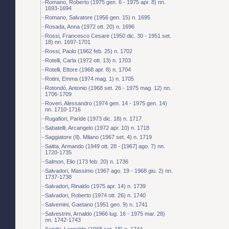
Romano, Roberto (1975 gen. 6 - 1975 apr. 8) nn.
1693-1694
Romano, Salvatore (1956 gen. 15) n. 1695
Rosada, Anna (1972 ott. 20) n. 1696
Rossi, Francesco Cesare (1950 dic. 30 - 1951 set.
18) nn. 1697-1701
Rossi, Paolo (1962 feb. 25) n. 1702
Rotelli, Carla (1972 ott. 13) n. 1703
Rotelli, Ettore (1968 apr. 8) n. 1704
Rotini, Emma (1974 mag. 1) n. 1705
Rotondò, Antonio (1968 set. 26 - 1975 mag. 12) nn.
1706-1709
Roveri, Alessandro (1974 gen. 14 - 1975 gen. 14)
nn. 1710-1716
Rugafiori, Paride (1973 dic. 18) n. 1717
Sabatelli, Arcangelo (1972 apr. 10) n. 1718
Saggiatore (Il). Milano (1967 set. 4) n. 1719
Saitta, Armando (1949 ott. 28 - [1967] ago. 7) nn.
1720-1735
Salmon, Elio (173 feb. 20) n. 1736
Salvadori, Massimo (1967 ago. 19 - 1968 giu. 2) nn.
1737-1738
Salvadori, Rinaldo (1975 apr. 14) n. 1739
Salvadori, Roberto (1974 ott. 26) n. 1740
Salvemini, Gaetano (1951 gen. 9) n. 1741
Salvestrini, Arnaldo (1966 lug. 16 - 1975 mar. 28)
nn. 1742-1743
Sandri, Leopoldo (1968 set. 18) n. 1744