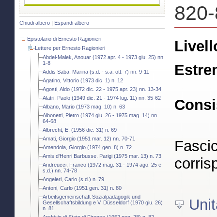
820-
Chiudi albero
|
Espandi albero
Epistolario di Ernesto Ragionieri
Livell
Lettere per Ernesto Ragionieri
Abdel-Malek, Anouar (1972 apr. 4 - 1973 giu. 25) nn.
1-8
Estre
Addis Saba, Marina (s.d. - s.a. ott. 7) nn. 9-11
Agatino, Vittorio (1973 dic. 1) n. 12
Agosti, Aldo (1972 dic. 22 - 1975 apr. 23) nn. 13-34
Alatri, Paolo (1949 dic. 21 - 1974 lug. 11) nn. 35-62
Consi
Albano, Mario (1973 mag. 10) n. 63
Albonetti, Pietro (1974 giu. 26 - 1975 mag. 14) nn.
64-68
Albrecht, E. (1956 dic. 31) n. 69
Amati, Giorgio (1951 mar. 12) nn. 70-71
Fascic
Amendola, Giorgio (1974 gen. 8) n. 72
Amis d'Henri Barbusse. Parigi (1975 mar. 13) n. 73
corris
Andreucci, Franco (1972 mag. 31 - 1974 ago. 25 e
s.d.) nn. 74-78
Angeleri, Carlo (s.d.) n. 79
Antoni, Carlo (1951 gen. 31) n. 80
Arbeitsgemeinschaft Sozialpadagogik und
Unit
Gesellschaftsbildung e V. Düsseldorf (1970 giu. 26)
n. 81
Archivio di Stato di Firenze (1952 gen. 28) n. 82