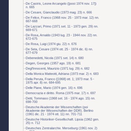
De Castris, Leone Arcangelo ([post 1974 nov. 17])
n. 665
De Cesare, Gianclaudio (1973 mag. 23) n. 666
De Felice, Franco (1968 nov. 25 - 1973 mar. 12) nn.
667-668
De Lazzari, Primo (1971 set. 11 - 1973 gen. 29) nn.
669-671
De Rosa, Arnaldo (1943 lug. 23 - 1944 nov. 22) nn.
672-675
De Rosa, Luigi (1974 giu. 22) n. 676
De Seta, Cesare (1974 ott. 25 - 1974 dic. 6) nn.
677-679
Debenedetti, Nicola (1971 set. 14) n. 680
Degen, Georges (1957 ago. 19) n. 681
Degl'Innocenti, Maurizio (1971 lug. 29) n. 682
Della Monica Matteotti, Adriana (1973 mar. 2) n. 683
Della Peruta, Franco ([1968] ott. 1; 1973 mar. 5 -
1975 apr. 8) nn. 684-695
Delle Piane, Mario (1974 gen. 16) n. 696
Democrazia e diritto. Roma (1975 mar. 17) n. 697
Detti, Tommaso (1968 set. 16 - 1974 ago. 15) nn.
698-700
Deutsche Akademie der Wissenchaften (poi
Akademie der Wissenchaften der DDR). Berlino
(1961 dic. 21 - 1974 ott. 11) nn. 701-711
Deutsche Historiker-Gesellschaft. Lipsia (1962 gen.
25) n. 712
Deutsches Zentralarchiv. Merseburg (1961 nov. 2)