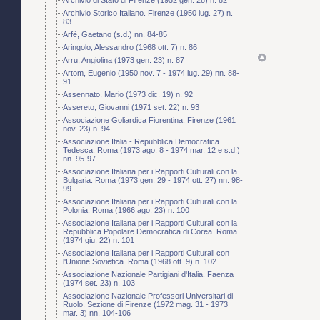
Archivio Storico Italiano. Firenze (1950 lug. 27) n.
83
Arfè, Gaetano (s.d.) nn. 84-85
Aringolo, Alessandro (1968 ott. 7) n. 86
Arru, Angiolina (1973 gen. 23) n. 87
Artom, Eugenio (1950 nov. 7 - 1974 lug. 29) nn. 88-
91
Assennato, Mario (1973 dic. 19) n. 92
Assereto, Giovanni (1971 set. 22) n. 93
Associazione Goliardica Fiorentina. Firenze (1961
nov. 23) n. 94
Associazione Italia - Repubblica Democratica
Tedesca. Roma (1973 ago. 8 - 1974 mar. 12 e s.d.)
nn. 95-97
Associazione Italiana per i Rapporti Culturali con la
Bulgaria. Roma (1973 gen. 29 - 1974 ott. 27) nn. 98-
99
Associazione Italiana per i Rapporti Culturali con la
Polonia. Roma (1966 ago. 23) n. 100
Associazione Italiana per i Rapporti Culturali con la
Repubblica Popolare Democratica di Corea. Roma
(1974 giu. 22) n. 101
Associazione Italiana per i Rapporti Culturali con
l'Unione Sovietica. Roma (1968 ott. 9) n. 102
Associazione Nazionale Partigiani d'Italia. Faenza
(1974 set. 23) n. 103
Associazione Nazionale Professori Universitari di
Ruolo. Sezione di Firenze (1972 mag. 31 - 1973
mar. 3) nn. 104-106