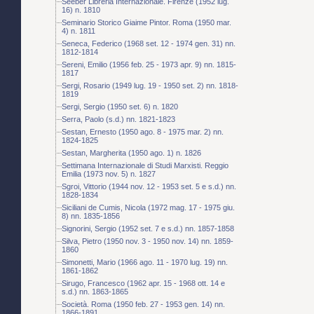
Seeber Libreria Internazionale. Firenze (1952 lug.
16) n. 1810
Seminario Storico Giaime Pintor. Roma (1950 mar.
4) n. 1811
Seneca, Federico (1968 set. 12 - 1974 gen. 31) nn.
1812-1814
Sereni, Emilio (1956 feb. 25 - 1973 apr. 9) nn. 1815-
1817
Sergi, Rosario (1949 lug. 19 - 1950 set. 2) nn. 1818-
1819
Sergi, Sergio (1950 set. 6) n. 1820
Serra, Paolo (s.d.) nn. 1821-1823
Sestan, Ernesto (1950 ago. 8 - 1975 mar. 2) nn.
1824-1825
Sestan, Margherita (1950 ago. 1) n. 1826
Settimana Internazionale di Studi Marxisti. Reggio
Emilia (1973 nov. 5) n. 1827
Sgroi, Vittorio (1944 nov. 12 - 1953 set. 5 e s.d.) nn.
1828-1834
Siciliani de Cumis, Nicola (1972 mag. 17 - 1975 giu.
8) nn. 1835-1856
Signorini, Sergio (1952 set. 7 e s.d.) nn. 1857-1858
Silva, Pietro (1950 nov. 3 - 1950 nov. 14) nn. 1859-
1860
Simonetti, Mario (1966 ago. 11 - 1970 lug. 19) nn.
1861-1862
Sirugo, Francesco (1962 apr. 15 - 1968 ott. 14 e
s.d.) nn. 1863-1865
Società. Roma (1950 feb. 27 - 1953 gen. 14) nn.
1866-1891