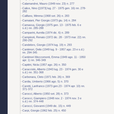
Calamandrei, Mauro (1949 nov. 23) n. 277
Calice, Nino ([1973] lug. 27 - 1975 gen. 16) nn. 278-
282
Califano, Mimma (1968 set. 26) n. 283
Camaiani, Pier Giorgio (1973 giu. 14) n. 284
Camassa, Giorgio (1975 gen. 13 - 1975 feb. 6 e
s.d.) nn. 285-288
Camparini, Aurelia (1974 dic. 6) n. 289
Campinoti, Renato (1972 dic. 28 - 1973 mar. 22) nn.
290-292
Candeloro, Giorgio (1974 lug. 19) n. 293
Cantimori, Delio (1949 lug. 9 - 1957 ago. 23 e s.d.)
nn. 294-345
Cantimori Mezzomonti, Emma (1949 ago. 11 - 1950
apr. 1) nn. 346-349
Capitini, Nicla (1957 ago. 26) n. 350
Caracciolo, Alberto (1943 lug. 23 - 1974 gen. 30 e
s.d.) nn. 351-368
Carbonara, Cleto (1971 feb. 26) n. 369
Cardia, Umberto (1966 ago. 5) n. 370
Caretti, Lanfranco (1973 gen.23 - 1974 apr. 10) nn.
371-372
Carocci, Alberto (1950 set. 28) n. 373
Carocci, Giampiero (1948 nov. 2 - 1974 nov. 3 e
s.d.) nn. 374-448
Carocci, Giovanni (1949 dic. 15) n. 449
Carpi, Giorgio (1962 feb. 25) n. 450