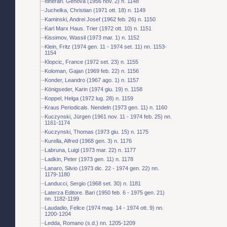
Itinerari. Genova (1956 nov. 2) n. 1148
Juchelka, Christian (1971 ott. 18) n. 1149
Kaminski, Andrei Josef (1962 feb. 26) n. 1150
Karl Marx Haus. Trier (1972 ott. 10) n. 1151
Kissimov, Wassil (1973 mar. 1) n. 1152
Klein, Fritz (1974 gen. 11 - 1974 set. 11) nn. 1153-
1154
Klopcic, France (1972 set. 23) n. 1155
Koloman, Gajan (1969 feb. 22) n. 1156
Konder, Leandro (1967 ago. 1) n. 1157
Königseder, Karin (1974 giu. 19) n. 1158
Koppel, Helga (1972 lug. 28) n. 1159
Kraus Periodicals. Nendeln (1973 gen. 11) n. 1160
Kuczynski, Jürgen (1961 nov. 11 - 1974 feb. 25) nn.
1161-1174
Kuczynski, Thomas (1973 giu. 15) n. 1175
Kurella, Alfred (1968 gen. 3) n. 1176
Labruna, Luigi (1973 mar. 22) n. 1177
Ladkin, Peter (1973 gen. 11) n. 1178
Lanaro, Silvio (1973 dic. 22 - 1974 gen. 22) nn.
1179-1180
Landucci, Sergio (1968 set. 30) n. 1181
Laterza Editore. Bari (1950 feb. 6 - 1975 gen. 21)
nn. 1182-1199
Laudadio, Felice (1974 mag. 14 - 1974 ott. 9) nn.
1200-1204
Ledda, Romano (s.d.) nn. 1205-1209