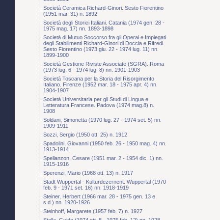
Società Ceramica Richard-Ginori. Sesto Fiorentino
(1951 mar. 31) n. 1892
Società degli Storici Italiani. Catania (1974 gen. 28 -
1975 mag. 17) nn. 1893-1898
Società di Mutuo Soccorso fra gli Operai e Impiegati
degli Stabilimenti Richard-Ginori di Doccia e Rifredi.
Sesto Fiorentino (1973 giu. 22 - 1974 lug. 11) nn.
1899-1900
Società Gestione Riviste Associate (SGRA). Roma
(1973 lug. 6 - 1974 lug. 8) nn. 1901-1903
Società Toscana per la Storia del Risorgimento
Italiano. Firenze (1952 mar. 18 - 1975 apr. 4) nn.
1904-1907
Società Universitaria per gli Studi di Lingua e
Letteratura Francese. Padova (1974 mag.8) n.
1908
Soldani, Simonetta (1970 lug. 27 - 1974 set. 5) nn.
1909-1911
Sozzi, Sergio (1950 ott. 25) n. 1912
Spadolini, Giovanni (1950 feb. 26 - 1950 mag. 4) nn.
1913-1914
Spellanzon, Cesare (1951 mar. 2 - 1954 dic. 1) nn.
1915-1916
Sperenzi, Mario (1968 ott. 13) n. 1917
Stadt Wuppertal - Kulturdezernent. Wuppertal (1970
feb. 9 - 1971 set. 16) nn. 1918-1919
Steiner, Herbert (1966 mar. 28 - 1975 gen. 13 e
s.d.) nn. 1920-1926
Steinhoff, Margarete (1957 feb. 7) n. 1927
Stella, Guido (1974 ott. 8 - 1975 feb. 12) nn. 1928-