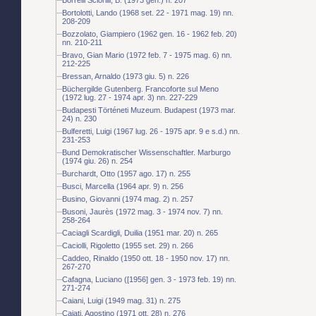
Bortolotti, Lando (1968 set. 22 - 1971 mag. 19) nn.
208-209
Bozzolato, Giampiero (1962 gen. 16 - 1962 feb. 20)
nn. 210-211
Bravo, Gian Mario (1972 feb. 7 - 1975 mag. 6) nn.
212-225
Bressan, Arnaldo (1973 giu. 5) n. 226
Büchergilde Gutenberg. Francoforte sul Meno
(1972 lug. 27 - 1974 apr. 3) nn. 227-229
Budapesti Történeti Muzeum. Budapest (1973 mar.
24) n. 230
Bulferetti, Luigi (1967 lug. 26 - 1975 apr. 9 e s.d.) nn.
231-253
Bund Demokratischer Wissenschaftler. Marburgo
(1974 giu. 26) n. 254
Burchardt, Otto (1957 ago. 17) n. 255
Busci, Marcella (1964 apr. 9) n. 256
Busino, Giovanni (1974 mag. 2) n. 257
Busoni, Jaurès (1972 mag. 3 - 1974 nov. 7) nn.
258-264
Caciagli Scardigli, Duilia (1951 mar. 20) n. 265
Caciolli, Rigoletto (1955 set. 29) n. 266
Caddeo, Rinaldo (1950 ott. 18 - 1950 nov. 17) nn.
267-270
Cafagna, Luciano ([1956] gen. 3 - 1973 feb. 19) nn.
271-274
Caiani, Luigi (1949 mag. 31) n. 275
Cajati, Agostino (1971 ott. 28) n. 276