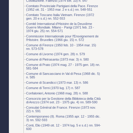
Costituzione. Faenza (1974 set. 10) n. 547
Comitato Provinciale Partigiani della Pace. Firenze
(1952 ott. 31 - 1953 mar. 2 e s.d.) nn. 548-551
Comitato Toscano Italia Vietnam. Firenze (1972
gen. 20 e s.d.) nn. 552-553
Comité International d'Histoire de la Deuxième
Guerre Mondiale. Milano - Parigi (1971 feb. 23 -
1974 giu. 25) nn. 554-571
Commission Internationale pour l'Enseignement de
l'Histoire. Bruxelles (1966 giu. 15) n. 572
Comune di Firenze (1950 feb. 10 - 1954 mar. 15)
nn. 573-578
Comune di Livorno (1974 gen. 28) n. 579
Comune di Pietrasanta (1973 mar. 3) n. 580
Comune di Prato (1974 mag. 27 - 1975 gen. 18) nn.
581-584
Comune di Sancasciano in Val di Pesa (1968 dic. 5)
n. 585
Comune di Scandicci (1973 mar. 13) n. 586
Comune di Terni (1970 lug. 17) n. 587
Confalonieri, Antonio (1968 mag. 28) n. 588
Consorzio per la Gestione della Biblioteca della Città
di Arezzo (1974 set. 23 - 1975 giu. 4) nn. 589-590
Consulat Général de France. Firenze (1973 nov.
22) n. 591
Contemporaneo (Il). Roma (1955 apr. 12 - 1955 dic.
3) nn. 592-593
Conti, Elio (1949 ott. 12 - 1974 lug. 5 e s.d.) nn. 594-
600