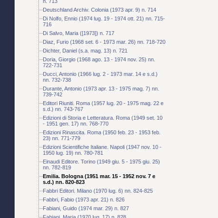
n. 713
Deutschland Archiv. Colonia (1973 apr. 9) n. 714
Di Nolfo, Ennio (1974 lug. 19 - 1974 ott. 21) nn. 715-
716
Di Salvo, Maria ([1973]) n. 717
Diaz, Furio (1968 set. 6 - 1973 mar. 26) nn. 718-720
Dichter, Daniel (s.a. mag. 13) n. 721
Doria, Giorgio (1968 ago. 13 - 1974 nov. 25) nn.
722-731
Ducci, Antonio (1966 lug. 2 - 1973 mar. 14 e s.d.)
nn. 732-738
Durante, Antonio (1973 apr. 13 - 1975 mag. 7) nn.
739-742
Editori Riuniti. Roma (1957 lug. 20 - 1975 mag. 22 e
s.d.) nn. 743-767
Edizioni di Storia e Letteratura. Roma (1949 set. 10
- 1951 gen. 17) nn. 768-770
Edizioni Rinascita. Roma (1950 feb. 23 - 1953 feb.
23) nn. 771-779
Edizioni Scientifiche Italiane. Napoli (1947 nov. 10 -
1950 lug. 19) nn. 780-781
Einaudi Editore. Torino (1949 giu. 5 - 1975 giu. 25)
nn. 782-819
Emilia. Bologna (1951 mar. 15 - 1952 nov. 7 e
s.d.) nn. 820-823
Fabbri Editori. Milano (1970 lug. 6) nn. 824-825
Fabbri, Fabio (1973 apr. 21) n. 826
Fabiani, Guido (1974 mar. 29) n. 827
Fabiani, Maria (1970 lug. 17) n. 828