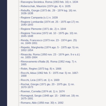
Rassegna Sovietica. Roma (1953 feb. 16) n. 1634
Reberschak, Maurizio (1974 giu. 4) n. 1635
Rebuffa, Giorgio (1973 dic. 29 - 1974 lug. 16) nn.
1636-1638
Regione Campania (s.l.) n. 1639
Regione Lombardia (1974 ott. 25 - 1975 apr.17) nn.
1640-1643
Regione Piemonte (1971 dic. 2) n. 1644
Regione Toscana (1972 ott. 10 - 1975 giu. 10) nn.
1645-1648
Renda, Francesco (1973 nov. 23 - 1974 gen. 25)
nn. 1649-1651
Repetto, Margherita (1974 ago. 5 - 1975 apr. 5) nn.
1652-1654
Rinascita. Roma (1950 nov. 23 - 1974 gen. 9 e s.d.)
nn. 1655-1664
Rinnovamento d'Italia (Il). Roma (1952 mag. 7) n.
1665
Robin, Regine (1973 lug. 8) n. 1666
Rocchi, Adua (1962 feb. 5 - 1975 mar. 5) nn. 1667-
1668
Rocchi, Licia (1971 ott. 1) n. 1669
Rochat, Giorgio (1971 giu. 20 - 1975 giu. 1) nn.
1670-1673
Roemer, Cornelia (1974 ott. 1) n. 1674
Romagnoli, Sergio (1948 apr. 15 - 1968 set. 19) nn.
1675-1691
Romano, Aldo (1956 mar. 30) n. 1692