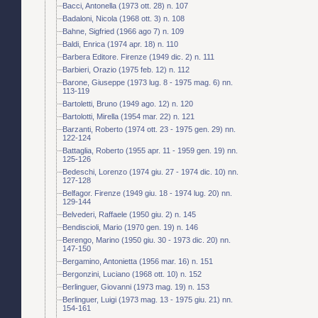
Bacci, Antonella (1973 ott. 28) n. 107
Badaloni, Nicola (1968 ott. 3) n. 108
Bahne, Sigfried (1966 ago 7) n. 109
Baldi, Enrica (1974 apr. 18) n. 110
Barbera Editore. Firenze (1949 dic. 2) n. 111
Barbieri, Orazio (1975 feb. 12) n. 112
Barone, Giuseppe (1973 lug. 8 - 1975 mag. 6) nn.
113-119
Bartoletti, Bruno (1949 ago. 12) n. 120
Bartolotti, Mirella (1954 mar. 22) n. 121
Barzanti, Roberto (1974 ott. 23 - 1975 gen. 29) nn.
122-124
Battaglia, Roberto (1955 apr. 11 - 1959 gen. 19) nn.
125-126
Bedeschi, Lorenzo (1974 giu. 27 - 1974 dic. 10) nn.
127-128
Belfagor. Firenze (1949 giu. 18 - 1974 lug. 20) nn.
129-144
Belvederi, Raffaele (1950 giu. 2) n. 145
Bendiscioli, Mario (1970 gen. 19) n. 146
Berengo, Marino (1950 giu. 30 - 1973 dic. 20) nn.
147-150
Bergamino, Antonietta (1956 mar. 16) n. 151
Bergonzini, Luciano (1968 ott. 10) n. 152
Berlinguer, Giovanni (1973 mag. 19) n. 153
Berlinguer, Luigi (1973 mag. 13 - 1975 giu. 21) nn.
154-161