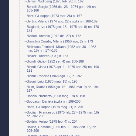
Berner, Wolfgang (1973 feb. 28) n. 162
Bertelli, Sergio (1956 dic. 23 - 1974 gen. 14) nn.
163-166
Berti, Giuseppe (1973 mar. 26) n. 167
Bertini, Valerio (1974 ago. 22 e s.d.) nn. 168-169
Biagianti, Ivo (1975 gen. 15 - 1975 apr. 8) nn. 170-
171
Bianchi, Antonio (1972 dic. 27) n. 172
Bianchini Corallo, Milena (1950 ago. 2) n. 173
Biblioteca Feltrinelli. Milano (1952 apr. 30 - 1953
mar. 16) nn. 174-186
Binazzi, Andrea (s.d.) n. 187
Biondi, Giulio (1952 set. 4) nn. 188-189
Biondi, Gloria (1975 apr. 1 - 1975 apr. 25) nn. 190-
191
Biondi, Roberto (1968 ago. 12) n. 192
Bisoni, Luigi (1973 mag. 15) n. 193
Blum, Rudolf (1950 giu. 16 - 1951 mar. 9) nn. 194-
197
Bobbio, Norberto (1968 mag. 19) n. 198
Boccacci, Daniela (s.d.) nn. 199-200
Boffa, Giuseppe (1974 mag. 11) n. 201
Bogliari, Francesco (1975 feb. 27 - 1975 mar. 18)
nn. 202-203
Boldrini, Arrigo (1975 feb. 4) n. 204
Bollino, Gastone (1956 feb. 2 - 1956 feb. 18) nn.
205-206
Borrelli Sciorilli, B. (1973 gen.) n. 207