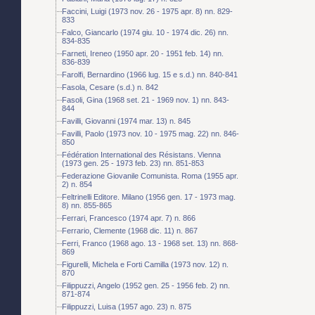
Faccini, Luigi (1973 nov. 26 - 1975 apr. 8) nn. 829-
833
Falco, Giancarlo (1974 giu. 10 - 1974 dic. 26) nn.
834-835
Farneti, Ireneo (1950 apr. 20 - 1951 feb. 14) nn.
836-839
Farolfi, Bernardino (1966 lug. 15 e s.d.) nn. 840-841
Fasola, Cesare (s.d.) n. 842
Fasoli, Gina (1968 set. 21 - 1969 nov. 1) nn. 843-
844
Favilli, Giovanni (1974 mar. 13) n. 845
Favilli, Paolo (1973 nov. 10 - 1975 mag. 22) nn. 846-
850
Fédération International des Résistans. Vienna
(1973 gen. 25 - 1973 feb. 23) nn. 851-853
Federazione Giovanile Comunista. Roma (1955 apr.
2) n. 854
Feltrinelli Editore. Milano (1956 gen. 17 - 1973 mag.
8) nn. 855-865
Ferrari, Francesco (1974 apr. 7) n. 866
Ferrario, Clemente (1968 dic. 11) n. 867
Ferri, Franco (1968 ago. 13 - 1968 set. 13) nn. 868-
869
Figurelli, Michela e Forti Camilla (1973 nov. 12) n.
870
Filippuzzi, Angelo (1952 gen. 25 - 1956 feb. 2) nn.
871-874
Filippuzzi, Luisa (1957 ago. 23) n. 875