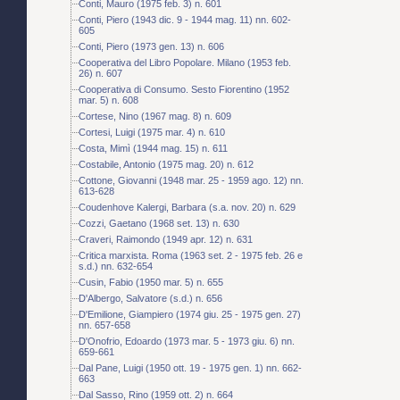
Conti, Mauro (1975 feb. 3) n. 601
Conti, Piero (1943 dic. 9 - 1944 mag. 11) nn. 602-
605
Conti, Piero (1973 gen. 13) n. 606
Cooperativa del Libro Popolare. Milano (1953 feb.
26) n. 607
Cooperativa di Consumo. Sesto Fiorentino (1952
mar. 5) n. 608
Cortese, Nino (1967 mag. 8) n. 609
Cortesi, Luigi (1975 mar. 4) n. 610
Costa, Mimì (1944 mag. 15) n. 611
Costabile, Antonio (1975 mag. 20) n. 612
Cottone, Giovanni (1948 mar. 25 - 1959 ago. 12) nn.
613-628
Coudenhove Kalergi, Barbara (s.a. nov. 20) n. 629
Cozzi, Gaetano (1968 set. 13) n. 630
Craveri, Raimondo (1949 apr. 12) n. 631
Critica marxista. Roma (1963 set. 2 - 1975 feb. 26 e
s.d.) nn. 632-654
Cusin, Fabio (1950 mar. 5) n. 655
D'Albergo, Salvatore (s.d.) n. 656
D'Emilione, Giampiero (1974 giu. 25 - 1975 gen. 27)
nn. 657-658
D'Onofrio, Edoardo (1973 mar. 5 - 1973 giu. 6) nn.
659-661
Dal Pane, Luigi (1950 ott. 19 - 1975 gen. 1) nn. 662-
663
Dal Sasso, Rino (1959 ott. 2) n. 664