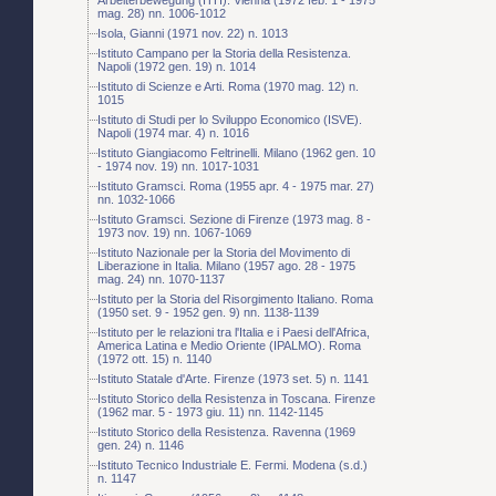
mag. 28) nn. 1006-1012
Isola, Gianni (1971 nov. 22) n. 1013
Istituto Campano per la Storia della Resistenza.
Napoli (1972 gen. 19) n. 1014
Istituto di Scienze e Arti. Roma (1970 mag. 12) n.
1015
Istituto di Studi per lo Sviluppo Economico (ISVE).
Napoli (1974 mar. 4) n. 1016
Istituto Giangiacomo Feltrinelli. Milano (1962 gen. 10
- 1974 nov. 19) nn. 1017-1031
Istituto Gramsci. Roma (1955 apr. 4 - 1975 mar. 27)
nn. 1032-1066
Istituto Gramsci. Sezione di Firenze (1973 mag. 8 -
1973 nov. 19) nn. 1067-1069
Istituto Nazionale per la Storia del Movimento di
Liberazione in Italia. Milano (1957 ago. 28 - 1975
mag. 24) nn. 1070-1137
Istituto per la Storia del Risorgimento Italiano. Roma
(1950 set. 9 - 1952 gen. 9) nn. 1138-1139
Istituto per le relazioni tra l'Italia e i Paesi dell'Africa,
America Latina e Medio Oriente (IPALMO). Roma
(1972 ott. 15) n. 1140
Istituto Statale d'Arte. Firenze (1973 set. 5) n. 1141
Istituto Storico della Resistenza in Toscana. Firenze
(1962 mar. 5 - 1973 giu. 11) nn. 1142-1145
Istituto Storico della Resistenza. Ravenna (1969
gen. 24) n. 1146
Istituto Tecnico Industriale E. Fermi. Modena (s.d.)
n. 1147