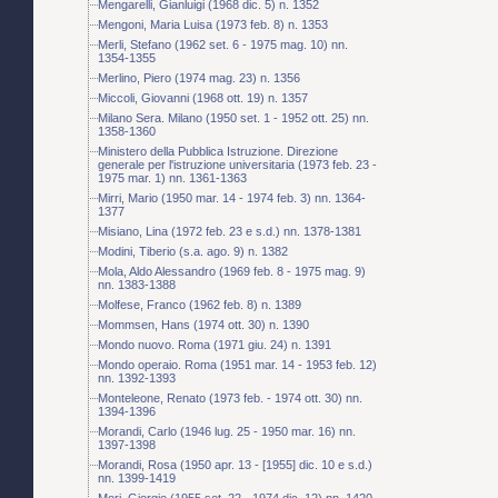
Mengarelli, Gianluigi (1968 dic. 5) n. 1352
Mengoni, Maria Luisa (1973 feb. 8) n. 1353
Merli, Stefano (1962 set. 6 - 1975 mag. 10) nn.
1354-1355
Merlino, Piero (1974 mag. 23) n. 1356
Miccoli, Giovanni (1968 ott. 19) n. 1357
Milano Sera. Milano (1950 set. 1 - 1952 ott. 25) nn.
1358-1360
Ministero della Pubblica Istruzione. Direzione
generale per l'istruzione universitaria (1973 feb. 23 -
1975 mar. 1) nn. 1361-1363
Mirri, Mario (1950 mar. 14 - 1974 feb. 3) nn. 1364-
1377
Misiano, Lina (1972 feb. 23 e s.d.) nn. 1378-1381
Modini, Tiberio (s.a. ago. 9) n. 1382
Mola, Aldo Alessandro (1969 feb. 8 - 1975 mag. 9)
nn. 1383-1388
Molfese, Franco (1962 feb. 8) n. 1389
Mommsen, Hans (1974 ott. 30) n. 1390
Mondo nuovo. Roma (1971 giu. 24) n. 1391
Mondo operaio. Roma (1951 mar. 14 - 1953 feb. 12)
nn. 1392-1393
Monteleone, Renato (1973 feb. - 1974 ott. 30) nn.
1394-1396
Morandi, Carlo (1946 lug. 25 - 1950 mar. 16) nn.
1397-1398
Morandi, Rosa (1950 apr. 13 - [1955] dic. 10 e s.d.)
nn. 1399-1419
Mori, Giorgio (1955 set. 22 - 1974 dic. 12) nn. 1420-