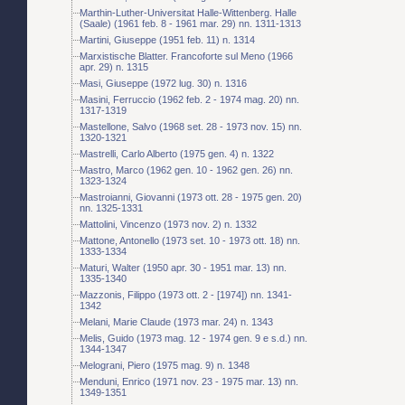
Marthin-Luther-Universitat Halle-Wittenberg. Halle
(Saale) (1961 feb. 8 - 1961 mar. 29) nn. 1311-1313
Martini, Giuseppe (1951 feb. 11) n. 1314
Marxistische Blatter. Francoforte sul Meno (1966
apr. 29) n. 1315
Masi, Giuseppe (1972 lug. 30) n. 1316
Masini, Ferruccio (1962 feb. 2 - 1974 mag. 20) nn.
1317-1319
Mastellone, Salvo (1968 set. 28 - 1973 nov. 15) nn.
1320-1321
Mastrelli, Carlo Alberto (1975 gen. 4) n. 1322
Mastro, Marco (1962 gen. 10 - 1962 gen. 26) nn.
1323-1324
Mastroianni, Giovanni (1973 ott. 28 - 1975 gen. 20)
nn. 1325-1331
Mattolini, Vincenzo (1973 nov. 2) n. 1332
Mattone, Antonello (1973 set. 10 - 1973 ott. 18) nn.
1333-1334
Maturi, Walter (1950 apr. 30 - 1951 mar. 13) nn.
1335-1340
Mazzonis, Filippo (1973 ott. 2 - [1974]) nn. 1341-
1342
Melani, Marie Claude (1973 mar. 24) n. 1343
Melis, Guido (1973 mag. 12 - 1974 gen. 9 e s.d.) nn.
1344-1347
Melograni, Piero (1975 mag. 9) n. 1348
Menduni, Enrico (1971 nov. 23 - 1975 mar. 13) nn.
1349-1351