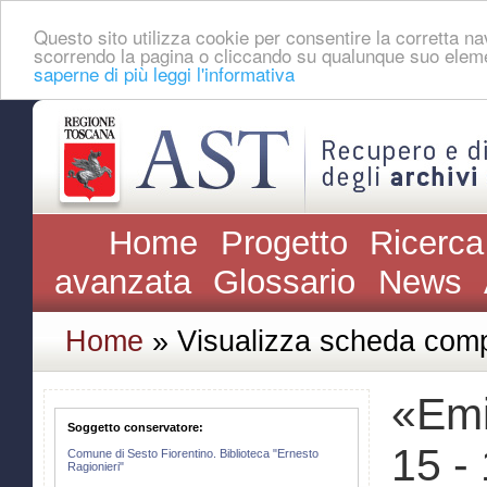
Questo sito utilizza cookie per consentire la corretta 
scorrendo la pagina o cliccando su qualunque suo eleme
saperne di più leggi l'informativa
Home
Progetto
Ricerca
avanzata
Glossario
News
Home
» Visualizza scheda comp
«Emi
Soggetto conservatore:
15 - 
Comune di Sesto Fiorentino. Biblioteca "Ernesto
Ragionieri"