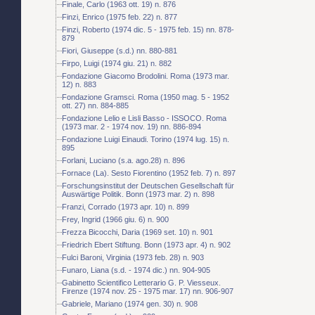
Finale, Carlo (1963 ott. 19) n. 876
Finzi, Enrico (1975 feb. 22) n. 877
Finzi, Roberto (1974 dic. 5 - 1975 feb. 15) nn. 878-
879
Fiori, Giuseppe (s.d.) nn. 880-881
Firpo, Luigi (1974 giu. 21) n. 882
Fondazione Giacomo Brodolini. Roma (1973 mar.
12) n. 883
Fondazione Gramsci. Roma (1950 mag. 5 - 1952
ott. 27) nn. 884-885
Fondazione Lelio e Lisli Basso - ISSOCO. Roma
(1973 mar. 2 - 1974 nov. 19) nn. 886-894
Fondazione Luigi Einaudi. Torino (1974 lug. 15) n.
895
Forlani, Luciano (s.a. ago.28) n. 896
Fornace (La). Sesto Fiorentino (1952 feb. 7) n. 897
Forschungsinstitut der Deutschen Gesellschaft für
Auswärtige Politik. Bonn (1973 mar. 2) n. 898
Franzi, Corrado (1973 apr. 10) n. 899
Frey, Ingrid (1966 giu. 6) n. 900
Frezza Bicocchi, Daria (1969 set. 10) n. 901
Friedrich Ebert Stiftung. Bonn (1973 apr. 4) n. 902
Fulci Baroni, Virginia (1973 feb. 28) n. 903
Funaro, Liana (s.d. - 1974 dic.) nn. 904-905
Gabinetto Scientifico Letterario G. P. Viesseux.
Firenze (1974 nov. 25 - 1975 mar. 17) nn. 906-907
Gabriele, Mariano (1974 gen. 30) n. 908