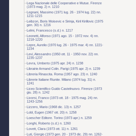
Lega Nazionale delle Cooperative e Mutue. Firenze
(1973 mag. 2) n. 1210
Legnani, Massimo (1971 lug. 26 - 1974 lug. 22) nn.
1211-1215
Leibzon, Boris Moisevic e Sirinja, Kiril Kirillovic (1975
gen. 30) n. 1216
Lelmi, Francesco (s.d.) n. 1217
Leonetti, Alfonso (1971 ago. 15 - 1972 nov. 4) nn.
1218-1220
Lepre, Aurelio (1970 lug. 26 - 1975 mar. 4) nn. 1221-
1234
Levi, Alessandro (1950 ott. 11 - 1950 nov. 22) nn.
1235-1237
Levra, Umberto (1975 apr. 24) n. 1238
Librairie Armand Colin. Parigi (1975 apr. 2) n. 1239
Libreria Rinascita. Roma (1957 ago. 23) n. 1240
Librerie Italiane Riunite. Milano (1974 lug. 31) n.
1241
Liceo Scientifico Guido Castelnuovo. Firenze (1973
giu. 28) n. 1242
Livorsi, Franco (1973 ott. 18 - 1975 mag. 24) nn.
1243-1256
Lizzero, Mario (1968 dic. 13) n. 1257
Lobl, Eugen (1967 ott. 20) n. 1258
Loescher Editore. Torino (1973 apr.) n. 1259
Longhi, Roberto (s.d.) n. 1260
Lovett, Clara (1973 ott. 11) n. 1261
Luti, Giorgio (1973 gen. 20 - 1973 dic. 29) nn. 1262-