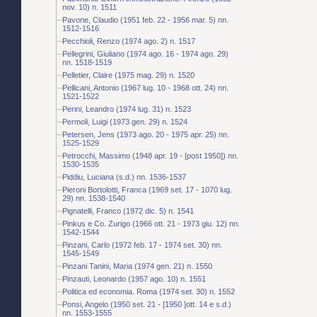
nov. 10) n. 1511
Pavone, Claudio (1951 feb. 22 - 1956 mar. 5) nn.
1512-1516
Pecchioli, Renzo (1974 ago. 2) n. 1517
Pellegrini, Giuliano (1974 ago. 16 - 1974 ago. 29)
nn. 1518-1519
Pelletier, Claire (1975 mag. 29) n. 1520
Pellicani, Antonio (1967 lug. 10 - 1968 ott. 24) nn.
1521-1522
Perini, Leandro (1974 lug. 31) n. 1523
Permoli, Luigi (1973 gen. 29) n. 1524
Petersen, Jens (1973 ago. 20 - 1975 apr. 25) nn.
1525-1529
Petrocchi, Massimo (1948 apr. 19 - [post 1950]) nn.
1530-1535
Piddiu, Luciana (s.d.) nn. 1536-1537
Pieroni Bortolotti, Franca (1969 set. 17 - 1070 lug.
29) nn. 1538-1540
Pignatelli, Franco (1972 dic. 5) n. 1541
Pinkus e Co. Zurigo (1966 ott. 21 - 1973 giu. 12) nn.
1542-1544
Pinzani, Carlo (1972 feb. 17 - 1974 set. 30) nn.
1545-1549
Pinzani Tanini, Maria (1974 gen. 21) n. 1550
Pinzauti, Leonardo (1957 ago. 10) n. 1551
Politica ed economia. Roma (1974 set. 30) n. 1552
Ponsi, Angelo (1950 set. 21 - [1950 ]ott. 14 e s.d.)
nn. 1553-1555