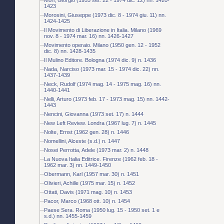
1423
Morosini, Giuseppe (1973 dic. 8 - 1974 giu. 11) nn.
1424-1425
Il Movimento di Liberazione in Italia. Milano (1969
nov. 8 - 1974 mar. 16) nn. 1426-1427
Movimento operaio. Milano (1950 gen. 12 - 1952
dic. 8) nn. 1428-1435
Il Mulino Editore. Bologna (1974 dic. 9) n. 1436
Nada, Narciso (1973 mar. 15 - 1974 dic. 22) nn.
1437-1439
Neck, Rudolf (1974 mag. 14 - 1975 mag. 16) nn.
1440-1441
Nelli, Arturo (1973 feb. 17 - 1973 mag. 15) nn. 1442-
1443
Nencini, Giovanna (1973 set. 17) n. 1444
New Left Review. Londra (1967 lug. 7) n. 1445
Nolte, Ernst (1962 gen. 28) n. 1446
Nomellini, Alceste (s.d.) n. 1447
Nosei Perrotta, Adele (1973 mar. 2) n. 1448
La Nuova Italia Editrice. Firenze (1962 feb. 18 -
1962 mar. 3) nn. 1449-1450
Obermann, Karl (1957 mar. 30) n. 1451
Olivieri, Achille (1975 mar. 15) n. 1452
Ottati, Davis (1971 mag. 10) n. 1453
Pacor, Marco (1968 ott. 10) n. 1454
Paese Sera. Roma (1950 lug. 15 - 1950 set. 1 e
s.d.) nn. 1455-1459