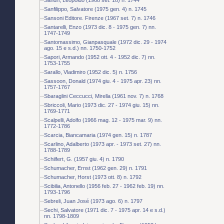
Sanfilippo, Salvatore (1975 gen. 4) n. 1745
Sansoni Editore. Firenze (1967 set. 7) n. 1746
Santarelli, Enzo (1973 dic. 8 - 1975 gen. 7) nn.
1747-1749
Santomassimo, Gianpasquale (1972 dic. 29 - 1974
ago. 15 e s.d.) nn. 1750-1752
Sapori, Armando (1952 ott. 4 - 1952 dic. 7) nn.
1753-1755
Sarallo, Vladimiro (1952 dic. 5) n. 1756
Sassoon, Donald (1974 giu. 4 - 1975 apr. 23) nn.
1757-1767
Sbaraglini Ceccucci, Mirella (1961 nov. 7) n. 1768
Sbriccoli, Mario (1973 dic. 27 - 1974 giu. 15) nn.
1769-1771
Scalpelli, Adolfo (1966 mag. 12 - 1975 mar. 9) nn.
1772-1786
Scarcia, Biancamaria (1974 gen. 15) n. 1787
Scarlino, Adalberto (1973 apr. - 1973 set. 27) nn.
1788-1789
Schilfert, G. (1957 giu. 4) n. 1790
Schumacher, Ernst (1962 gen. 29) n. 1791
Schumacher, Horst (1973 ott. 8) n. 1792
Scibilia, Antonello (1956 feb. 27 - 1962 feb. 19) nn.
1793-1796
Sebreli, Juan José (1973 ago. 6) n. 1797
Sechi, Salvatore (1971 dic. 7 - 1975 apr. 14 e s.d.)
nn. 1798-1809