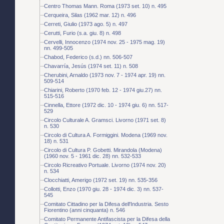
Centro Thomas Mann. Roma (1973 set. 10) n. 495
Cerqueira, Silas (1962 mar. 12) n. 496
Cerreti, Giulio (1973 ago. 5) n. 497
Cerutti, Furio (s.a. giu. 8) n. 498
Cervelli, Innocenzo (1974 nov. 25 - 1975 mag. 19)
nn. 499-505
Chabod, Federico (s.d.) nn. 506-507
Chavarría, Jesús (1974 set. 11) n. 508
Cherubini, Arnaldo (1973 nov. 7 - 1974 apr. 19) nn.
509-514
Chiarini, Roberto (1970 feb. 12 - 1974 giu.27) nn.
515-516
Cinnella, Ettore (1972 dic. 10 - 1974 giu. 6) nn. 517-
529
Circolo Culturale A. Gramsci. Livorno (1971 set. 8)
n. 530
Circolo di Cultura A. Formiggini. Modena (1969 nov.
18) n. 531
Circolo di Cultura P. Gobetti. Mirandola (Modena)
(1960 nov. 5 - 1961 dic. 28) nn. 532-533
Circolo Ricreativo Portuale. Livorno (1974 nov. 20)
n. 534
Clocchiatti, Amerigo (1972 set. 19) nn. 535-356
Collotti, Enzo (1970 giu. 28 - 1974 dic. 3) nn. 537-
545
Comitato Cittadino per la Difesa dell'Industria. Sesto
Fiorentino (anni cinquanta) n. 546
Comitato Permanente Antifascista per la Difesa della