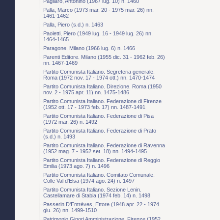
Pagliaro, Antonino (1967 lug. 10) n. 1460
Palla, Marco (1973 mar. 20 - 1975 mar. 26) nn.
1461-1462
Palla, Piero (s.d.) n. 1463
Paoletti, Piero (1949 lug. 16 - 1949 lug. 26) nn.
1464-1465
Paragone. Milano (1966 lug. 6) n. 1466
Parenti Editore. Milano (1955 dic. 31 - 1962 feb. 26)
nn. 1467-1469
Partito Comunista Italiano. Segreteria generale.
Roma (1972 nov. 17 - 1974 ott.) nn. 1470-1474
Partito Comunista Italiano. Direzione. Roma (1950
nov. 2 - 1975 apr. 11) nn. 1475-1486
Partito Comunista Italiano. Federazione di Firenze
(1952 ott. 17 - 1973 feb. 17) nn. 1487-1491
Partito Comunista Italiano. Federazione di Pisa
(1972 mar. 26) n. 1492
Partito Comunista Italiano. Federazione di Prato
(s.d.) n. 1493
Partito Comunista Italiano. Federazione di Ravenna
(1952 mag. 7 - 1952 set. 18) nn. 1494-1495
Partito Comunista Italiano. Federazione di Reggio
Emilia (1973 ago. 7) n. 1496
Partito Comunista Italiano. Comitato Comunale.
Colle Val d'Elsa (1974 ago. 24) n. 1497
Partito Comunista Italiano. Sezione Lenin.
Castellamare di Stabia (1974 feb. 14) n. 1498
Passerin D'Entrèves, Ettore (1948 apr. 22 - 1974
giu. 26) nn. 1499-1510
Patrimonio Ginori Amministrazione. Firenze (1952