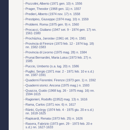
Pozzolini, Alberto (1971 gen. 10) n. 1556
Prager, Theodor (1968 gen. 11) n. 1557
Predieri, Alberto (1974 nov. 17) n. 1558
Prestipino, Giuseppe (1974 mag. 10) n. 1559
Problemi. Roma (1975 gen. 9) n. 1560
Procacci, Giuliano (1947 set. 9 - 1974 gen. 17) nn.
1561-1580
Procházka, Jaroslav (1961 ott. 24) n. 1581
Provincia di Firenze (1973 feb. 12 - 1974 lug. 18)
nn. 1582-1583
Provincia di Livorno (1975 mag. 28) n. 1584
Prunai Bernardini, Maria Luisa (1973 feb. 27) n.
1585
Puccio, Umberto (s.a. lug. 20) n. 1586
Puglisi, Sergio (1971 mar. 2 - 1971 feb. 10 e s.d.)
nn. 1587-1591
Quaderni Fiorentini. Firenze (1973 gen. 1) n. 1592
Quaderni storici. Ancona (1975 mag.) n. 1593
Quazza, Guido (1968 lug. 26 - 1975 mag. 16) nn.
1594-1615
Ragionieri, Rodolfo ([1952] mag. 13) n. 1616
Rama, Carlos (1971 nov. 6) n. 1617
Ránki, György (1974 feb. 4 - 1975 giu. 20 e s.d.)
nn. 1618-1625
Rapisardi, Renata (1973 feb. 25) n. 1626
Rasera, Fabrizio (1973 gen. 29 - 1973 feb. 20 e
s.d.) nn. 1627-1633