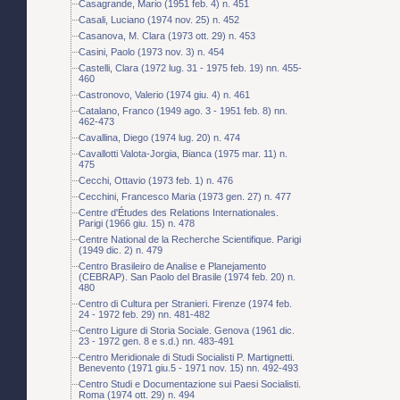
Casagrande, Mario (1951 feb. 4) n. 451
Casali, Luciano (1974 nov. 25) n. 452
Casanova, M. Clara (1973 ott. 29) n. 453
Casini, Paolo (1973 nov. 3) n. 454
Castelli, Clara (1972 lug. 31 - 1975 feb. 19) nn. 455-
460
Castronovo, Valerio (1974 giu. 4) n. 461
Catalano, Franco (1949 ago. 3 - 1951 feb. 8) nn.
462-473
Cavallina, Diego (1974 lug. 20) n. 474
Cavallotti Valota-Jorgia, Bianca (1975 mar. 11) n.
475
Cecchi, Ottavio (1973 feb. 1) n. 476
Cecchini, Francesco Maria (1973 gen. 27) n. 477
Centre d'Études des Relations Internationales.
Parigi (1966 giu. 15) n. 478
Centre National de la Recherche Scientifique. Parigi
(1949 dic. 2) n. 479
Centro Brasileiro de Analise e Planejamento
(CEBRAP). San Paolo del Brasile (1974 feb. 20) n.
480
Centro di Cultura per Stranieri. Firenze (1974 feb.
24 - 1972 feb. 29) nn. 481-482
Centro Ligure di Storia Sociale. Genova (1961 dic.
23 - 1972 gen. 8 e s.d.) nn. 483-491
Centro Meridionale di Studi Socialisti P. Martignetti.
Benevento (1971 giu.5 - 1971 nov. 15) nn. 492-493
Centro Studi e Documentazione sui Paesi Socialisti.
Roma (1974 ott. 29) n. 494