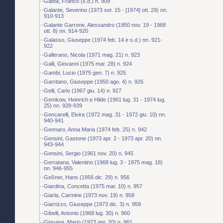
Gaeta, Franco (s.d.) n. 909
Galante, Severino (1973 set. 15 - [1974] ott. 29) nn.
910-913
Galante Garrone, Alessandro (1950 nov. 19 - 1968
ott. 8) nn. 914-920
Galasso, Giuseppe (1974 feb. 14 e s.d.) nn. 921-
922
Gallerano, Nicola (1971 mag. 21) n. 923
Galli, Giovanni (1975 mar. 28) n. 924
Gambi, Lucio (1975 gen. 7) n. 925
Garritano, Giuseppe (1950 ago. 4) n. 926
Gelli, Carlo (1967 giu. 14) n. 927
Gemkow, Heinrich e Hilde (1961 lug. 31 - 1974 lug.
25) nn. 928-939
Gencarelli, Elvira (1972 mag. 31 - 1972 giu. 10) nn.
940-941
Gennaro, Anna Maria (1974 feb. 25) n. 942
Gensini, Gastone (1973 apr. 2 - 1973 apr. 20) nn.
943-944
Gensini, Sergio (1961 nov. 20) n. 945
Gerratana, Valentino (1968 lug. 3 - 1975 mag. 18)
nn. 946-955
Geßner, Hans (1956 dic. 29) n. 956
Giardina, Concetta (1975 mar. 10) n. 957
Giarla, Carmine (1973 nov. 19) n. 958
Giarrizzo, Giuseppe (1973 dic. 3) n. 959
Gibelli, Antonio (1968 lug. 30) n. 960
Giovana, Mario (1973 apr. 20) n. 961