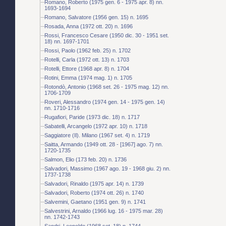
Romano, Roberto (1975 gen. 6 - 1975 apr. 8) nn.
1693-1694
Romano, Salvatore (1956 gen. 15) n. 1695
Rosada, Anna (1972 ott. 20) n. 1696
Rossi, Francesco Cesare (1950 dic. 30 - 1951 set.
18) nn. 1697-1701
Rossi, Paolo (1962 feb. 25) n. 1702
Rotelli, Carla (1972 ott. 13) n. 1703
Rotelli, Ettore (1968 apr. 8) n. 1704
Rotini, Emma (1974 mag. 1) n. 1705
Rotondò, Antonio (1968 set. 26 - 1975 mag. 12) nn.
1706-1709
Roveri, Alessandro (1974 gen. 14 - 1975 gen. 14)
nn. 1710-1716
Rugafiori, Paride (1973 dic. 18) n. 1717
Sabatelli, Arcangelo (1972 apr. 10) n. 1718
Saggiatore (Il). Milano (1967 set. 4) n. 1719
Saitta, Armando (1949 ott. 28 - [1967] ago. 7) nn.
1720-1735
Salmon, Elio (173 feb. 20) n. 1736
Salvadori, Massimo (1967 ago. 19 - 1968 giu. 2) nn.
1737-1738
Salvadori, Rinaldo (1975 apr. 14) n. 1739
Salvadori, Roberto (1974 ott. 26) n. 1740
Salvemini, Gaetano (1951 gen. 9) n. 1741
Salvestrini, Arnaldo (1966 lug. 16 - 1975 mar. 28)
nn. 1742-1743
Sandri, Leopoldo (1968 set. 18) n. 1744