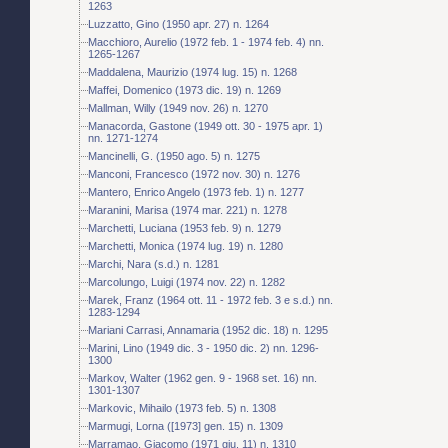
1263
Luzzatto, Gino (1950 apr. 27) n. 1264
Macchioro, Aurelio (1972 feb. 1 - 1974 feb. 4) nn.
1265-1267
Maddalena, Maurizio (1974 lug. 15) n. 1268
Maffei, Domenico (1973 dic. 19) n. 1269
Mallman, Willy (1949 nov. 26) n. 1270
Manacorda, Gastone (1949 ott. 30 - 1975 apr. 1)
nn. 1271-1274
Mancinelli, G. (1950 ago. 5) n. 1275
Manconi, Francesco (1972 nov. 30) n. 1276
Mantero, Enrico Angelo (1973 feb. 1) n. 1277
Maranini, Marisa (1974 mar. 221) n. 1278
Marchetti, Luciana (1953 feb. 9) n. 1279
Marchetti, Monica (1974 lug. 19) n. 1280
Marchi, Nara (s.d.) n. 1281
Marcolungo, Luigi (1974 nov. 22) n. 1282
Marek, Franz (1964 ott. 11 - 1972 feb. 3 e s.d.) nn.
1283-1294
Mariani Carrasi, Annamaria (1952 dic. 18) n. 1295
Marini, Lino (1949 dic. 3 - 1950 dic. 2) nn. 1296-
1300
Markov, Walter (1962 gen. 9 - 1968 set. 16) nn.
1301-1307
Markovic, Mihailo (1973 feb. 5) n. 1308
Marmugi, Lorna ([1973] gen. 15) n. 1309
Marramao, Giacomo (1971 giu. 11) n. 1310