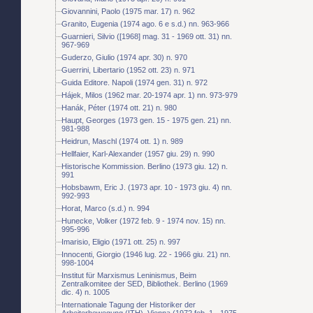
Giovannini, Paolo (1975 mar. 17) n. 962
Granito, Eugenia (1974 ago. 6 e s.d.) nn. 963-966
Guarnieri, Silvio ([1968] mag. 31 - 1969 ott. 31) nn.
967-969
Guderzo, Giulio (1974 apr. 30) n. 970
Guerrini, Libertario (1952 ott. 23) n. 971
Guida Editore. Napoli (1974 gen. 31) n. 972
Hájek, Milos (1962 mar. 20-1974 apr. 1) nn. 973-979
Hanák, Péter (1974 ott. 21) n. 980
Haupt, Georges (1973 gen. 15 - 1975 gen. 21) nn.
981-988
Heidrun, Maschl (1974 ott. 1) n. 989
Hellfaier, Karl-Alexander (1957 giu. 29) n. 990
Historische Kommission. Berlino (1973 giu. 12) n.
991
Hobsbawm, Eric J. (1973 apr. 10 - 1973 giu. 4) nn.
992-993
Horat, Marco (s.d.) n. 994
Hunecke, Volker (1972 feb. 9 - 1974 nov. 15) nn.
995-996
Imarisio, Eligio (1971 ott. 25) n. 997
Innocenti, Giorgio (1946 lug. 22 - 1966 giu. 21) nn.
998-1004
Institut für Marxismus Leninismus, Beim
Zentralkomitee der SED, Bibliothek. Berlino (1969
dic. 4) n. 1005
Internationale Tagung der Historiker der
Arbeiterbewegung (ITH). Vienna (1972 feb. 1 - 1975