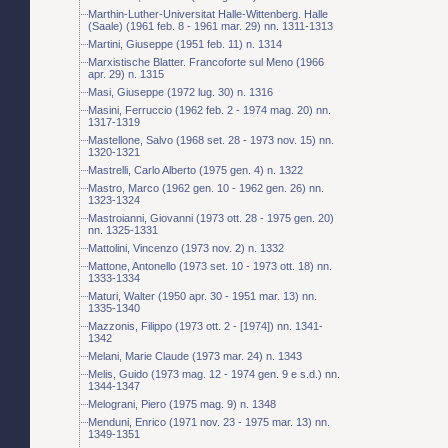
Marthin-Luther-Universitat Halle-Wittenberg. Halle
(Saale) (1961 feb. 8 - 1961 mar. 29) nn. 1311-1313
Martini, Giuseppe (1951 feb. 11) n. 1314
Marxistische Blatter. Francoforte sul Meno (1966
apr. 29) n. 1315
Masi, Giuseppe (1972 lug. 30) n. 1316
Masini, Ferruccio (1962 feb. 2 - 1974 mag. 20) nn.
1317-1319
Mastellone, Salvo (1968 set. 28 - 1973 nov. 15) nn.
1320-1321
Mastrelli, Carlo Alberto (1975 gen. 4) n. 1322
Mastro, Marco (1962 gen. 10 - 1962 gen. 26) nn.
1323-1324
Mastroianni, Giovanni (1973 ott. 28 - 1975 gen. 20)
nn. 1325-1331
Mattolini, Vincenzo (1973 nov. 2) n. 1332
Mattone, Antonello (1973 set. 10 - 1973 ott. 18) nn.
1333-1334
Maturi, Walter (1950 apr. 30 - 1951 mar. 13) nn.
1335-1340
Mazzonis, Filippo (1973 ott. 2 - [1974]) nn. 1341-
1342
Melani, Marie Claude (1973 mar. 24) n. 1343
Melis, Guido (1973 mag. 12 - 1974 gen. 9 e s.d.) nn.
1344-1347
Melograni, Piero (1975 mag. 9) n. 1348
Menduni, Enrico (1971 nov. 23 - 1975 mar. 13) nn.
1349-1351