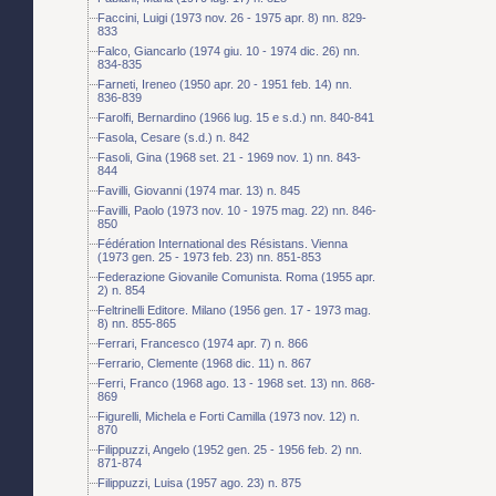
Faccini, Luigi (1973 nov. 26 - 1975 apr. 8) nn. 829-
833
Falco, Giancarlo (1974 giu. 10 - 1974 dic. 26) nn.
834-835
Farneti, Ireneo (1950 apr. 20 - 1951 feb. 14) nn.
836-839
Farolfi, Bernardino (1966 lug. 15 e s.d.) nn. 840-841
Fasola, Cesare (s.d.) n. 842
Fasoli, Gina (1968 set. 21 - 1969 nov. 1) nn. 843-
844
Favilli, Giovanni (1974 mar. 13) n. 845
Favilli, Paolo (1973 nov. 10 - 1975 mag. 22) nn. 846-
850
Fédération International des Résistans. Vienna
(1973 gen. 25 - 1973 feb. 23) nn. 851-853
Federazione Giovanile Comunista. Roma (1955 apr.
2) n. 854
Feltrinelli Editore. Milano (1956 gen. 17 - 1973 mag.
8) nn. 855-865
Ferrari, Francesco (1974 apr. 7) n. 866
Ferrario, Clemente (1968 dic. 11) n. 867
Ferri, Franco (1968 ago. 13 - 1968 set. 13) nn. 868-
869
Figurelli, Michela e Forti Camilla (1973 nov. 12) n.
870
Filippuzzi, Angelo (1952 gen. 25 - 1956 feb. 2) nn.
871-874
Filippuzzi, Luisa (1957 ago. 23) n. 875