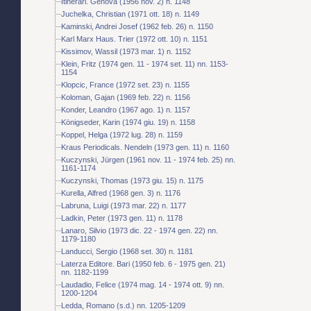
Itinerari. Genova (1956 nov. 2) n. 1148
Juchelka, Christian (1971 ott. 18) n. 1149
Kaminski, Andrei Josef (1962 feb. 26) n. 1150
Karl Marx Haus. Trier (1972 ott. 10) n. 1151
Kissimov, Wassil (1973 mar. 1) n. 1152
Klein, Fritz (1974 gen. 11 - 1974 set. 11) nn. 1153-
1154
Klopcic, France (1972 set. 23) n. 1155
Koloman, Gajan (1969 feb. 22) n. 1156
Konder, Leandro (1967 ago. 1) n. 1157
Königseder, Karin (1974 giu. 19) n. 1158
Koppel, Helga (1972 lug. 28) n. 1159
Kraus Periodicals. Nendeln (1973 gen. 11) n. 1160
Kuczynski, Jürgen (1961 nov. 11 - 1974 feb. 25) nn.
1161-1174
Kuczynski, Thomas (1973 giu. 15) n. 1175
Kurella, Alfred (1968 gen. 3) n. 1176
Labruna, Luigi (1973 mar. 22) n. 1177
Ladkin, Peter (1973 gen. 11) n. 1178
Lanaro, Silvio (1973 dic. 22 - 1974 gen. 22) nn.
1179-1180
Landucci, Sergio (1968 set. 30) n. 1181
Laterza Editore. Bari (1950 feb. 6 - 1975 gen. 21)
nn. 1182-1199
Laudadio, Felice (1974 mag. 14 - 1974 ott. 9) nn.
1200-1204
Ledda, Romano (s.d.) nn. 1205-1209