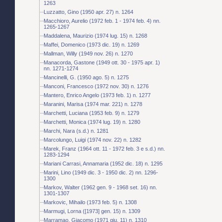
1263
Luzzatto, Gino (1950 apr. 27) n. 1264
Macchioro, Aurelio (1972 feb. 1 - 1974 feb. 4) nn.
1265-1267
Maddalena, Maurizio (1974 lug. 15) n. 1268
Maffei, Domenico (1973 dic. 19) n. 1269
Mallman, Willy (1949 nov. 26) n. 1270
Manacorda, Gastone (1949 ott. 30 - 1975 apr. 1)
nn. 1271-1274
Mancinelli, G. (1950 ago. 5) n. 1275
Manconi, Francesco (1972 nov. 30) n. 1276
Mantero, Enrico Angelo (1973 feb. 1) n. 1277
Maranini, Marisa (1974 mar. 221) n. 1278
Marchetti, Luciana (1953 feb. 9) n. 1279
Marchetti, Monica (1974 lug. 19) n. 1280
Marchi, Nara (s.d.) n. 1281
Marcolungo, Luigi (1974 nov. 22) n. 1282
Marek, Franz (1964 ott. 11 - 1972 feb. 3 e s.d.) nn.
1283-1294
Mariani Carrasi, Annamaria (1952 dic. 18) n. 1295
Marini, Lino (1949 dic. 3 - 1950 dic. 2) nn. 1296-
1300
Markov, Walter (1962 gen. 9 - 1968 set. 16) nn.
1301-1307
Markovic, Mihailo (1973 feb. 5) n. 1308
Marmugi, Lorna ([1973] gen. 15) n. 1309
Marramao, Giacomo (1971 giu. 11) n. 1310