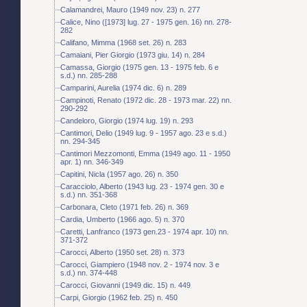
Calamandrei, Mauro (1949 nov. 23) n. 277
Calice, Nino ([1973] lug. 27 - 1975 gen. 16) nn. 278-
282
Califano, Mimma (1968 set. 26) n. 283
Camaiani, Pier Giorgio (1973 giu. 14) n. 284
Camassa, Giorgio (1975 gen. 13 - 1975 feb. 6 e
s.d.) nn. 285-288
Camparini, Aurelia (1974 dic. 6) n. 289
Campinoti, Renato (1972 dic. 28 - 1973 mar. 22) nn.
290-292
Candeloro, Giorgio (1974 lug. 19) n. 293
Cantimori, Delio (1949 lug. 9 - 1957 ago. 23 e s.d.)
nn. 294-345
Cantimori Mezzomonti, Emma (1949 ago. 11 - 1950
apr. 1) nn. 346-349
Capitini, Nicla (1957 ago. 26) n. 350
Caracciolo, Alberto (1943 lug. 23 - 1974 gen. 30 e
s.d.) nn. 351-368
Carbonara, Cleto (1971 feb. 26) n. 369
Cardia, Umberto (1966 ago. 5) n. 370
Caretti, Lanfranco (1973 gen.23 - 1974 apr. 10) nn.
371-372
Carocci, Alberto (1950 set. 28) n. 373
Carocci, Giampiero (1948 nov. 2 - 1974 nov. 3 e
s.d.) nn. 374-448
Carocci, Giovanni (1949 dic. 15) n. 449
Carpi, Giorgio (1962 feb. 25) n. 450