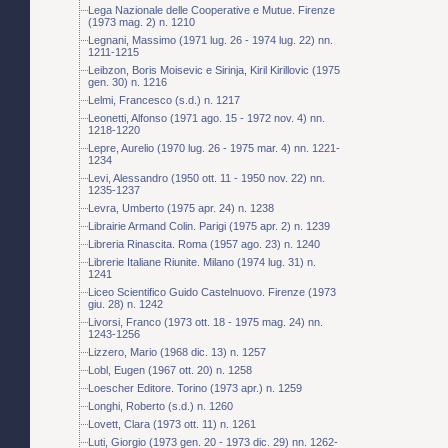
Lega Nazionale delle Cooperative e Mutue. Firenze
(1973 mag. 2) n. 1210
Legnani, Massimo (1971 lug. 26 - 1974 lug. 22) nn.
1211-1215
Leibzon, Boris Moisevic e Sirinja, Kiril Kirillovic (1975
gen. 30) n. 1216
Lelmi, Francesco (s.d.) n. 1217
Leonetti, Alfonso (1971 ago. 15 - 1972 nov. 4) nn.
1218-1220
Lepre, Aurelio (1970 lug. 26 - 1975 mar. 4) nn. 1221-
1234
Levi, Alessandro (1950 ott. 11 - 1950 nov. 22) nn.
1235-1237
Levra, Umberto (1975 apr. 24) n. 1238
Librairie Armand Colin. Parigi (1975 apr. 2) n. 1239
Libreria Rinascita. Roma (1957 ago. 23) n. 1240
Librerie Italiane Riunite. Milano (1974 lug. 31) n.
1241
Liceo Scientifico Guido Castelnuovo. Firenze (1973
giu. 28) n. 1242
Livorsi, Franco (1973 ott. 18 - 1975 mag. 24) nn.
1243-1256
Lizzero, Mario (1968 dic. 13) n. 1257
Lobl, Eugen (1967 ott. 20) n. 1258
Loescher Editore. Torino (1973 apr.) n. 1259
Longhi, Roberto (s.d.) n. 1260
Lovett, Clara (1973 ott. 11) n. 1261
Luti, Giorgio (1973 gen. 20 - 1973 dic. 29) nn. 1262-