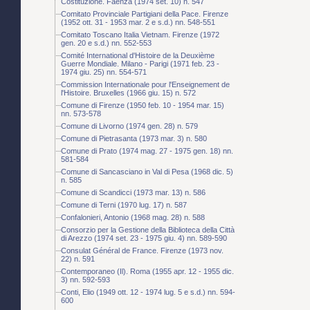
Costituzione. Faenza (1974 set. 10) n. 547
Comitato Provinciale Partigiani della Pace. Firenze
(1952 ott. 31 - 1953 mar. 2 e s.d.) nn. 548-551
Comitato Toscano Italia Vietnam. Firenze (1972
gen. 20 e s.d.) nn. 552-553
Comité International d'Histoire de la Deuxième
Guerre Mondiale. Milano - Parigi (1971 feb. 23 -
1974 giu. 25) nn. 554-571
Commission Internationale pour l'Enseignement de
l'Histoire. Bruxelles (1966 giu. 15) n. 572
Comune di Firenze (1950 feb. 10 - 1954 mar. 15)
nn. 573-578
Comune di Livorno (1974 gen. 28) n. 579
Comune di Pietrasanta (1973 mar. 3) n. 580
Comune di Prato (1974 mag. 27 - 1975 gen. 18) nn.
581-584
Comune di Sancasciano in Val di Pesa (1968 dic. 5)
n. 585
Comune di Scandicci (1973 mar. 13) n. 586
Comune di Terni (1970 lug. 17) n. 587
Confalonieri, Antonio (1968 mag. 28) n. 588
Consorzio per la Gestione della Biblioteca della Città
di Arezzo (1974 set. 23 - 1975 giu. 4) nn. 589-590
Consulat Général de France. Firenze (1973 nov.
22) n. 591
Contemporaneo (Il). Roma (1955 apr. 12 - 1955 dic.
3) nn. 592-593
Conti, Elio (1949 ott. 12 - 1974 lug. 5 e s.d.) nn. 594-
600