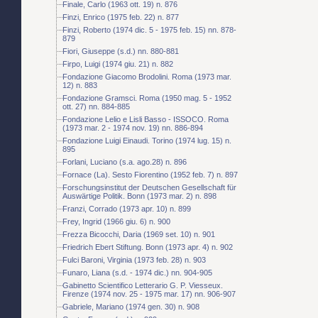
Finale, Carlo (1963 ott. 19) n. 876
Finzi, Enrico (1975 feb. 22) n. 877
Finzi, Roberto (1974 dic. 5 - 1975 feb. 15) nn. 878-
879
Fiori, Giuseppe (s.d.) nn. 880-881
Firpo, Luigi (1974 giu. 21) n. 882
Fondazione Giacomo Brodolini. Roma (1973 mar.
12) n. 883
Fondazione Gramsci. Roma (1950 mag. 5 - 1952
ott. 27) nn. 884-885
Fondazione Lelio e Lisli Basso - ISSOCO. Roma
(1973 mar. 2 - 1974 nov. 19) nn. 886-894
Fondazione Luigi Einaudi. Torino (1974 lug. 15) n.
895
Forlani, Luciano (s.a. ago.28) n. 896
Fornace (La). Sesto Fiorentino (1952 feb. 7) n. 897
Forschungsinstitut der Deutschen Gesellschaft für
Auswärtige Politik. Bonn (1973 mar. 2) n. 898
Franzi, Corrado (1973 apr. 10) n. 899
Frey, Ingrid (1966 giu. 6) n. 900
Frezza Bicocchi, Daria (1969 set. 10) n. 901
Friedrich Ebert Stiftung. Bonn (1973 apr. 4) n. 902
Fulci Baroni, Virginia (1973 feb. 28) n. 903
Funaro, Liana (s.d. - 1974 dic.) nn. 904-905
Gabinetto Scientifico Letterario G. P. Viesseux.
Firenze (1974 nov. 25 - 1975 mar. 17) nn. 906-907
Gabriele, Mariano (1974 gen. 30) n. 908