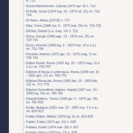
n. 713
Deutschland Archiv. Colonia (1973 apr. 9) n. 714
Di Nolfo, Ennio (1974 lug. 19 - 1974 ott. 21) nn. 715-
716
Di Salvo, Maria ([1973]) n. 717
Diaz, Furio (1968 set. 6 - 1973 mar. 26) nn. 718-720
Dichter, Daniel (s.a. mag. 13) n. 721
Doria, Giorgio (1968 ago. 13 - 1974 nov. 25) nn.
722-731
Ducci, Antonio (1966 lug. 2 - 1973 mar. 14 e s.d.)
nn. 732-738
Durante, Antonio (1973 apr. 13 - 1975 mag. 7) nn.
739-742
Editori Riuniti. Roma (1957 lug. 20 - 1975 mag. 22 e
s.d.) nn. 743-767
Edizioni di Storia e Letteratura. Roma (1949 set. 10
- 1951 gen. 17) nn. 768-770
Edizioni Rinascita. Roma (1950 feb. 23 - 1953 feb.
23) nn. 771-779
Edizioni Scientifiche Italiane. Napoli (1947 nov. 10 -
1950 lug. 19) nn. 780-781
Einaudi Editore. Torino (1949 giu. 5 - 1975 giu. 25)
nn. 782-819
Emilia. Bologna (1951 mar. 15 - 1952 nov. 7 e s.d.)
nn. 820-823
Fabbri Editori. Milano (1970 lug. 6) nn. 824-825
Fabbri, Fabio (1973 apr. 21) n. 826
Fabiani, Guido (1974 mar. 29) n. 827
Fabiani, Maria (1970 lug. 17) n. 828