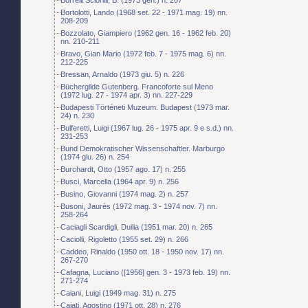
Bortolotti, Lando (1968 set. 22 - 1971 mag. 19) nn.
208-209
Bozzolato, Giampiero (1962 gen. 16 - 1962 feb. 20)
nn. 210-211
Bravo, Gian Mario (1972 feb. 7 - 1975 mag. 6) nn.
212-225
Bressan, Arnaldo (1973 giu. 5) n. 226
Büchergilde Gutenberg. Francoforte sul Meno
(1972 lug. 27 - 1974 apr. 3) nn. 227-229
Budapesti Történeti Muzeum. Budapest (1973 mar.
24) n. 230
Bulferetti, Luigi (1967 lug. 26 - 1975 apr. 9 e s.d.) nn.
231-253
Bund Demokratischer Wissenschaftler. Marburgo
(1974 giu. 26) n. 254
Burchardt, Otto (1957 ago. 17) n. 255
Busci, Marcella (1964 apr. 9) n. 256
Busino, Giovanni (1974 mag. 2) n. 257
Busoni, Jaurès (1972 mag. 3 - 1974 nov. 7) nn.
258-264
Caciagli Scardigli, Duilia (1951 mar. 20) n. 265
Caciolli, Rigoletto (1955 set. 29) n. 266
Caddeo, Rinaldo (1950 ott. 18 - 1950 nov. 17) nn.
267-270
Cafagna, Luciano ([1956] gen. 3 - 1973 feb. 19) nn.
271-274
Caiani, Luigi (1949 mag. 31) n. 275
Cajati, Agostino (1971 ott. 28) n. 276