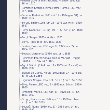
Seeber Libreria Internazionale. Firenze (1952 lug.
16) n. 1810
Seminario Storico Giaime Pintor. Roma (1950 mar.
4) n. 1811
Seneca, Federico (1968 set. 12 - 1974 gen. 31) nn.
1812-1814
Sereni, Emilio (1956 feb. 25 - 1973 apr. 9) nn. 1815-
1817
Sergi, Rosario (1949 lug. 19 - 1950 set. 2) nn. 1818-
1819
Sergi, Sergio (1950 set. 6) n. 1820
Serra, Paolo (s.d.) nn. 1821-1823
Sestan, Ernesto (1950 ago. 8 - 1975 mar. 2) nn.
1824-1825
Sestan, Margherita (1950 ago. 1) n. 1826
Settimana Internazionale di Studi Marxisti. Reggio
Emilia (1973 nov. 5) n. 1827
Sgroi, Vittorio (1944 nov. 12 - 1953 set. 5 e s.d.) nn.
1828-1834
Siciliani de Cumis, Nicola (1972 mag. 17 - 1975 giu.
8) nn. 1835-1856
Signorini, Sergio (1952 set. 7 e s.d.) nn. 1857-1858
Silva, Pietro (1950 nov. 3 - 1950 nov. 14) nn. 1859-
1860
Simonetti, Mario (1966 ago. 11 - 1970 lug. 19) nn.
1861-1862
Sirugo, Francesco (1962 apr. 15 - 1968 ott. 14 e
s.d.) nn. 1863-1865
Società. Roma (1950 feb. 27 - 1953 gen. 14) nn.
1866-1891