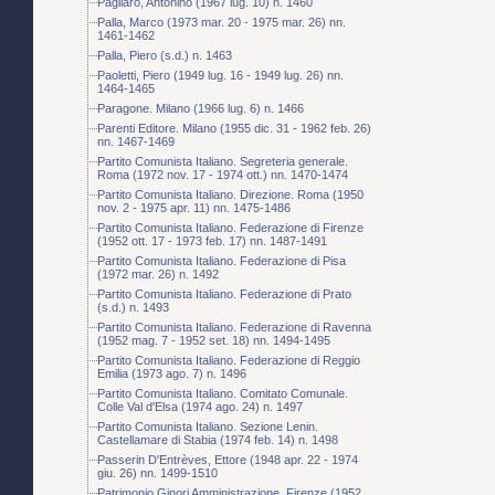
Pagliaro, Antonino (1967 lug. 10) n. 1460
Palla, Marco (1973 mar. 20 - 1975 mar. 26) nn.
1461-1462
Palla, Piero (s.d.) n. 1463
Paoletti, Piero (1949 lug. 16 - 1949 lug. 26) nn.
1464-1465
Paragone. Milano (1966 lug. 6) n. 1466
Parenti Editore. Milano (1955 dic. 31 - 1962 feb. 26)
nn. 1467-1469
Partito Comunista Italiano. Segreteria generale.
Roma (1972 nov. 17 - 1974 ott.) nn. 1470-1474
Partito Comunista Italiano. Direzione. Roma (1950
nov. 2 - 1975 apr. 11) nn. 1475-1486
Partito Comunista Italiano. Federazione di Firenze
(1952 ott. 17 - 1973 feb. 17) nn. 1487-1491
Partito Comunista Italiano. Federazione di Pisa
(1972 mar. 26) n. 1492
Partito Comunista Italiano. Federazione di Prato
(s.d.) n. 1493
Partito Comunista Italiano. Federazione di Ravenna
(1952 mag. 7 - 1952 set. 18) nn. 1494-1495
Partito Comunista Italiano. Federazione di Reggio
Emilia (1973 ago. 7) n. 1496
Partito Comunista Italiano. Comitato Comunale.
Colle Val d'Elsa (1974 ago. 24) n. 1497
Partito Comunista Italiano. Sezione Lenin.
Castellamare di Stabia (1974 feb. 14) n. 1498
Passerin D'Entrèves, Ettore (1948 apr. 22 - 1974
giu. 26) nn. 1499-1510
Patrimonio Ginori Amministrazione. Firenze (1952