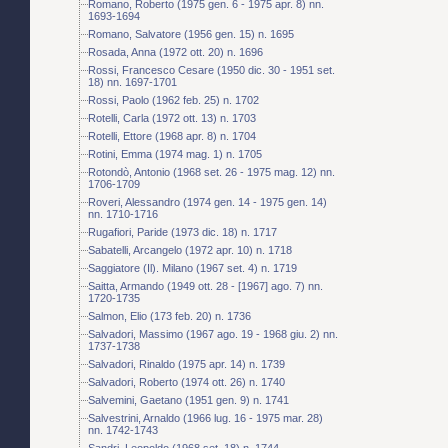
Romano, Roberto (1975 gen. 6 - 1975 apr. 8) nn.
1693-1694
Romano, Salvatore (1956 gen. 15) n. 1695
Rosada, Anna (1972 ott. 20) n. 1696
Rossi, Francesco Cesare (1950 dic. 30 - 1951 set.
18) nn. 1697-1701
Rossi, Paolo (1962 feb. 25) n. 1702
Rotelli, Carla (1972 ott. 13) n. 1703
Rotelli, Ettore (1968 apr. 8) n. 1704
Rotini, Emma (1974 mag. 1) n. 1705
Rotondò, Antonio (1968 set. 26 - 1975 mag. 12) nn.
1706-1709
Roveri, Alessandro (1974 gen. 14 - 1975 gen. 14)
nn. 1710-1716
Rugafiori, Paride (1973 dic. 18) n. 1717
Sabatelli, Arcangelo (1972 apr. 10) n. 1718
Saggiatore (Il). Milano (1967 set. 4) n. 1719
Saitta, Armando (1949 ott. 28 - [1967] ago. 7) nn.
1720-1735
Salmon, Elio (173 feb. 20) n. 1736
Salvadori, Massimo (1967 ago. 19 - 1968 giu. 2) nn.
1737-1738
Salvadori, Rinaldo (1975 apr. 14) n. 1739
Salvadori, Roberto (1974 ott. 26) n. 1740
Salvemini, Gaetano (1951 gen. 9) n. 1741
Salvestrini, Arnaldo (1966 lug. 16 - 1975 mar. 28)
nn. 1742-1743
Sandri, Leopoldo (1968 set. 18) n. 1744