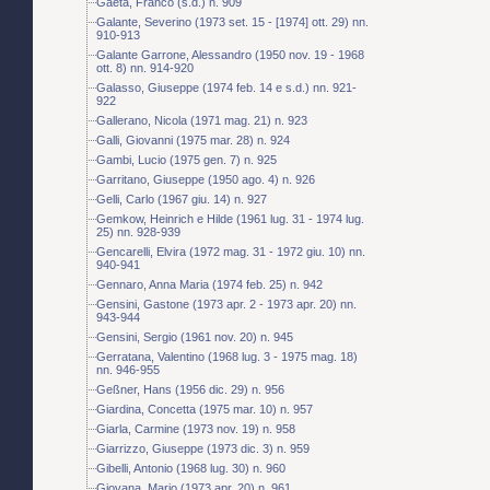
Gaeta, Franco (s.d.) n. 909
Galante, Severino (1973 set. 15 - [1974] ott. 29) nn.
910-913
Galante Garrone, Alessandro (1950 nov. 19 - 1968
ott. 8) nn. 914-920
Galasso, Giuseppe (1974 feb. 14 e s.d.) nn. 921-
922
Gallerano, Nicola (1971 mag. 21) n. 923
Galli, Giovanni (1975 mar. 28) n. 924
Gambi, Lucio (1975 gen. 7) n. 925
Garritano, Giuseppe (1950 ago. 4) n. 926
Gelli, Carlo (1967 giu. 14) n. 927
Gemkow, Heinrich e Hilde (1961 lug. 31 - 1974 lug.
25) nn. 928-939
Gencarelli, Elvira (1972 mag. 31 - 1972 giu. 10) nn.
940-941
Gennaro, Anna Maria (1974 feb. 25) n. 942
Gensini, Gastone (1973 apr. 2 - 1973 apr. 20) nn.
943-944
Gensini, Sergio (1961 nov. 20) n. 945
Gerratana, Valentino (1968 lug. 3 - 1975 mag. 18)
nn. 946-955
Geßner, Hans (1956 dic. 29) n. 956
Giardina, Concetta (1975 mar. 10) n. 957
Giarla, Carmine (1973 nov. 19) n. 958
Giarrizzo, Giuseppe (1973 dic. 3) n. 959
Gibelli, Antonio (1968 lug. 30) n. 960
Giovana, Mario (1973 apr. 20) n. 961