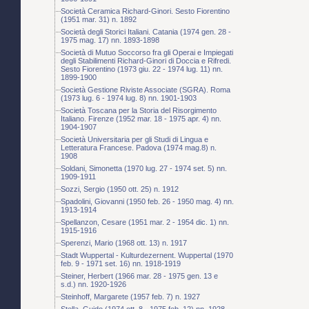
Società Ceramica Richard-Ginori. Sesto Fiorentino
(1951 mar. 31) n. 1892
Società degli Storici Italiani. Catania (1974 gen. 28 -
1975 mag. 17) nn. 1893-1898
Società di Mutuo Soccorso fra gli Operai e Impiegati
degli Stabilimenti Richard-Ginori di Doccia e Rifredi.
Sesto Fiorentino (1973 giu. 22 - 1974 lug. 11) nn.
1899-1900
Società Gestione Riviste Associate (SGRA). Roma
(1973 lug. 6 - 1974 lug. 8) nn. 1901-1903
Società Toscana per la Storia del Risorgimento
Italiano. Firenze (1952 mar. 18 - 1975 apr. 4) nn.
1904-1907
Società Universitaria per gli Studi di Lingua e
Letteratura Francese. Padova (1974 mag.8) n.
1908
Soldani, Simonetta (1970 lug. 27 - 1974 set. 5) nn.
1909-1911
Sozzi, Sergio (1950 ott. 25) n. 1912
Spadolini, Giovanni (1950 feb. 26 - 1950 mag. 4) nn.
1913-1914
Spellanzon, Cesare (1951 mar. 2 - 1954 dic. 1) nn.
1915-1916
Sperenzi, Mario (1968 ott. 13) n. 1917
Stadt Wuppertal - Kulturdezernent. Wuppertal (1970
feb. 9 - 1971 set. 16) nn. 1918-1919
Steiner, Herbert (1966 mar. 28 - 1975 gen. 13 e
s.d.) nn. 1920-1926
Steinhoff, Margarete (1957 feb. 7) n. 1927
Stella, Guido (1974 ott. 8 - 1975 feb. 12) nn. 1928-