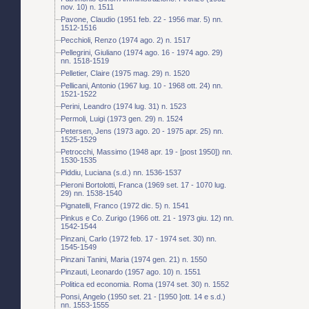
nov. 10) n. 1511
Pavone, Claudio (1951 feb. 22 - 1956 mar. 5) nn.
1512-1516
Pecchioli, Renzo (1974 ago. 2) n. 1517
Pellegrini, Giuliano (1974 ago. 16 - 1974 ago. 29)
nn. 1518-1519
Pelletier, Claire (1975 mag. 29) n. 1520
Pellicani, Antonio (1967 lug. 10 - 1968 ott. 24) nn.
1521-1522
Perini, Leandro (1974 lug. 31) n. 1523
Permoli, Luigi (1973 gen. 29) n. 1524
Petersen, Jens (1973 ago. 20 - 1975 apr. 25) nn.
1525-1529
Petrocchi, Massimo (1948 apr. 19 - [post 1950]) nn.
1530-1535
Piddiu, Luciana (s.d.) nn. 1536-1537
Pieroni Bortolotti, Franca (1969 set. 17 - 1070 lug.
29) nn. 1538-1540
Pignatelli, Franco (1972 dic. 5) n. 1541
Pinkus e Co. Zurigo (1966 ott. 21 - 1973 giu. 12) nn.
1542-1544
Pinzani, Carlo (1972 feb. 17 - 1974 set. 30) nn.
1545-1549
Pinzani Tanini, Maria (1974 gen. 21) n. 1550
Pinzauti, Leonardo (1957 ago. 10) n. 1551
Politica ed economia. Roma (1974 set. 30) n. 1552
Ponsi, Angelo (1950 set. 21 - [1950 ]ott. 14 e s.d.)
nn. 1553-1555