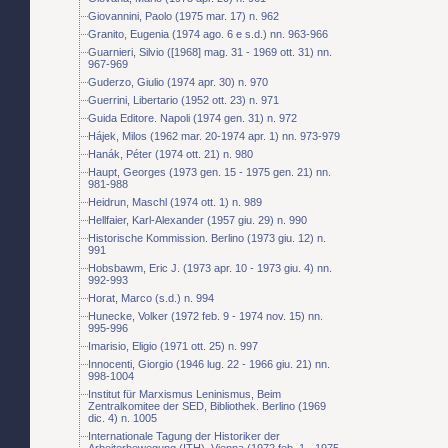
Giovannini, Paolo (1975 mar. 17) n. 962
Granito, Eugenia (1974 ago. 6 e s.d.) nn. 963-966
Guarnieri, Silvio ([1968] mag. 31 - 1969 ott. 31) nn.
967-969
Guderzo, Giulio (1974 apr. 30) n. 970
Guerrini, Libertario (1952 ott. 23) n. 971
Guida Editore. Napoli (1974 gen. 31) n. 972
Hájek, Milos (1962 mar. 20-1974 apr. 1) nn. 973-979
Hanák, Péter (1974 ott. 21) n. 980
Haupt, Georges (1973 gen. 15 - 1975 gen. 21) nn.
981-988
Heidrun, Maschl (1974 ott. 1) n. 989
Hellfaier, Karl-Alexander (1957 giu. 29) n. 990
Historische Kommission. Berlino (1973 giu. 12) n.
991
Hobsbawm, Eric J. (1973 apr. 10 - 1973 giu. 4) nn.
992-993
Horat, Marco (s.d.) n. 994
Hunecke, Volker (1972 feb. 9 - 1974 nov. 15) nn.
995-996
Imarisio, Eligio (1971 ott. 25) n. 997
Innocenti, Giorgio (1946 lug. 22 - 1966 giu. 21) nn.
998-1004
Institut für Marxismus Leninismus, Beim
Zentralkomitee der SED, Bibliothek. Berlino (1969
dic. 4) n. 1005
Internationale Tagung der Historiker der
Arbeiterbewegung (ITH). Vienna (1972 feb. 1 - 1975