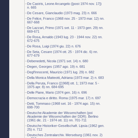
De Castris, Leone Arcangelo ([post 1974 nov. 17])
n. 665
De Cesare, Gianclaudio (1973 mag. 23) n. 666
De Felice, Franco (1968 nov. 25 - 1973 mar. 12) nn.
667-668
De Lazzari, Primo (1971 set. 11 - 1973 gen. 29) nn.
669-671
De Rosa, Arnaldo (1943 lug. 23 - 1944 nov. 22) nn.
672-675
De Rosa, Luigi (1974 giu. 22) n. 676
De Seta, Cesare (1974 ott. 25 - 1974 dic. 6) nn.
677-679
Debenedetti, Nicola (1971 set. 14) n. 680
Degen, Georges (1957 ago. 19) n. 681
Degl'Innocenti, Maurizio (1971 lug. 29) n. 682
Della Monica Matteotti, Adriana (1973 mar. 2) n. 683
Della Peruta, Franco ([1968] ott. 1; 1973 mar. 5 -
1975 apr. 8) nn. 684-695
Delle Piane, Mario (1974 gen. 16) n. 696
Democrazia e diritto. Roma (1975 mar. 17) n. 697
Detti, Tommaso (1968 set. 16 - 1974 ago. 15) nn.
698-700
Deutsche Akademie der Wissenchaften (poi
Akademie der Wissenchaften der DDR). Berlino
(1961 dic. 21 - 1974 ott. 11) nn. 701-711
Deutsche Historiker-Gesellschaft. Lipsia (1962 gen.
25) n. 712
Deutsches Zentralarchiv. Merseburg (1961 nov. 2)