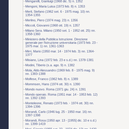
Mengarelli, Gianluigi (1968 dic. 5) n. 1352
Mengoni, Maria Luisa (1973 feb. 8) n. 1353
Merli, Stefano (1962 set. 6 - 1975 mag. 10) nn.
1354-1355
Merlino, Piero (1974 mag. 23) n. 1356
Miccoli, Giovanni (1968 ott. 19) n. 1357
Milano Sera. Milano (1950 set. 1 - 1952 ott. 25) nn.
1358-1360
Ministero della Pubblica Istruzione. Direzione
generale per l'istruzione universitaria (1973 feb. 23 -
1975 mar. 1) nn. 1361-1363
Mirri, Mario (1950 mar. 14 - 1974 feb. 3) nn. 1364-
1377
Misiano, Lina (1972 feb. 23 e s.d.) nn. 1378-1381
Modini, Tiberio (s.a. ago. 9) n. 1382
Mola, Aldo Alessandro (1969 feb. 8 - 1975 mag. 9)
nn. 1383-1388
Molfese, Franco (1962 feb. 8) n. 1389
Mommsen, Hans (1974 ott. 30) n. 1390
Mondo nuovo. Roma (1971 giu. 24) n. 1391
Mondo operaio. Roma (1951 mar. 14 - 1953 feb. 12)
nn. 1392-1393
Monteleone, Renato (1973 feb. - 1974 ott. 30) nn.
1394-1396
Morandi, Carlo (1946 lug. 25 - 1950 mar. 16) nn.
1397-1398
Morandi, Rosa (1950 apr. 13 - [1955] dic. 10 e s.d.)
nn. 1399-1419
Mori, Giorgio (1955 set. 22 - 1974 dic. 12) nn. 1420-