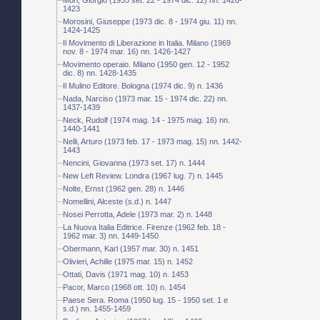
1423
Morosini, Giuseppe (1973 dic. 8 - 1974 giu. 11) nn.
1424-1425
Il Movimento di Liberazione in Italia. Milano (1969
nov. 8 - 1974 mar. 16) nn. 1426-1427
Movimento operaio. Milano (1950 gen. 12 - 1952
dic. 8) nn. 1428-1435
Il Mulino Editore. Bologna (1974 dic. 9) n. 1436
Nada, Narciso (1973 mar. 15 - 1974 dic. 22) nn.
1437-1439
Neck, Rudolf (1974 mag. 14 - 1975 mag. 16) nn.
1440-1441
Nelli, Arturo (1973 feb. 17 - 1973 mag. 15) nn. 1442-
1443
Nencini, Giovanna (1973 set. 17) n. 1444
New Left Review. Londra (1967 lug. 7) n. 1445
Nolte, Ernst (1962 gen. 28) n. 1446
Nomellini, Alceste (s.d.) n. 1447
Nosei Perrotta, Adele (1973 mar. 2) n. 1448
La Nuova Italia Editrice. Firenze (1962 feb. 18 -
1962 mar. 3) nn. 1449-1450
Obermann, Karl (1957 mar. 30) n. 1451
Olivieri, Achille (1975 mar. 15) n. 1452
Ottati, Davis (1971 mag. 10) n. 1453
Pacor, Marco (1968 ott. 10) n. 1454
Paese Sera. Roma (1950 lug. 15 - 1950 set. 1 e
s.d.) nn. 1455-1459