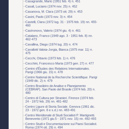
Casagrande, Mario (1951 feb. 4) n. 451
Casali, Luciano (1974 nov. 25) n. 452
Casanova, M. Clara (1973 ott. 29) n. 453
Casini, Paolo (1973 nov. 3) n. 454
Castelli, Clara (1972 lug. 31 - 1975 feb. 19) nn. 455-
460
Castronovo, Valerio (1974 giu. 4) n. 461
Catalano, Franco (1949 ago. 3 - 1951 feb. 8) nn.
462-473
Cavallina, Diego (1974 lug. 20) n. 474
Cavallotti Valota-Jorgia, Bianca (1975 mar. 11) n.
475
Cecchi, Ottavio (1973 feb. 1) n. 476
Cecchini, Francesco Maria (1973 gen. 27) n. 477
Centre d'Études des Relations Internationales.
Parigi (1966 giu. 15) n. 478
Centre National de la Recherche Scientifique. Parigi
(1949 dic. 2) n. 479
Centro Brasileiro de Analise e Planejamento
(CEBRAP). San Paolo del Brasile (1974 feb. 20) n.
480
Centro di Cultura per Stranieri. Firenze (1974 feb.
24 - 1972 feb. 29) nn. 481-482
Centro Ligure di Storia Sociale. Genova (1961 dic.
23 - 1972 gen. 8 e s.d.) nn. 483-491
Centro Meridionale di Studi Socialisti P. Martignetti.
Benevento (1971 giu.5 - 1971 nov. 15) nn. 492-493
Centro Studi e Documentazione sui Paesi Socialisti.
Roma (1974 ott. 29) n. 494