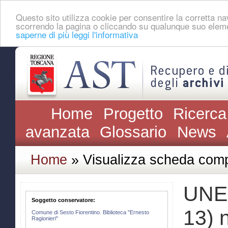
Questo sito utilizza cookie per consentire la corretta 
scorrendo la pagina o cliccando su qualunque suo eleme
saperne di più leggi l'informativa
Home
Progetto
Ricerca
avanzata
Glossario
News
Home
» Visualizza scheda comp
UNES
Soggetto conservatore:
13) 
Comune di Sesto Fiorentino. Biblioteca "Ernesto
Ragionieri"