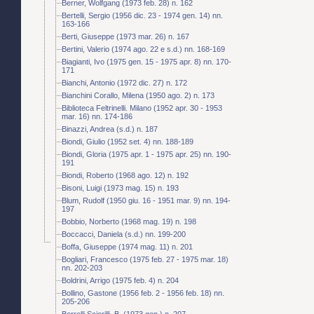
Berner, Wolfgang (1973 feb. 28) n. 162
Bertelli, Sergio (1956 dic. 23 - 1974 gen. 14) nn.
163-166
Berti, Giuseppe (1973 mar. 26) n. 167
Bertini, Valerio (1974 ago. 22 e s.d.) nn. 168-169
Biagianti, Ivo (1975 gen. 15 - 1975 apr. 8) nn. 170-
171
Bianchi, Antonio (1972 dic. 27) n. 172
Bianchini Corallo, Milena (1950 ago. 2) n. 173
Biblioteca Feltrinelli. Milano (1952 apr. 30 - 1953
mar. 16) nn. 174-186
Binazzi, Andrea (s.d.) n. 187
Biondi, Giulio (1952 set. 4) nn. 188-189
Biondi, Gloria (1975 apr. 1 - 1975 apr. 25) nn. 190-
191
Biondi, Roberto (1968 ago. 12) n. 192
Bisoni, Luigi (1973 mag. 15) n. 193
Blum, Rudolf (1950 giu. 16 - 1951 mar. 9) nn. 194-
197
Bobbio, Norberto (1968 mag. 19) n. 198
Boccacci, Daniela (s.d.) nn. 199-200
Boffa, Giuseppe (1974 mag. 11) n. 201
Bogliari, Francesco (1975 feb. 27 - 1975 mar. 18)
nn. 202-203
Boldrini, Arrigo (1975 feb. 4) n. 204
Bollino, Gastone (1956 feb. 2 - 1956 feb. 18) nn.
205-206
Borrelli Sciorilli, B. (1973 gen.) n. 207