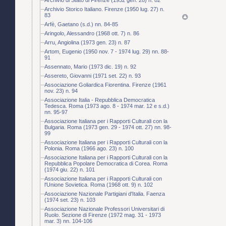
Archivio Storico Italiano. Firenze (1950 lug. 27) n.
83
Arfè, Gaetano (s.d.) nn. 84-85
Aringolo, Alessandro (1968 ott. 7) n. 86
Arru, Angiolina (1973 gen. 23) n. 87
Artom, Eugenio (1950 nov. 7 - 1974 lug. 29) nn. 88-
91
Assennato, Mario (1973 dic. 19) n. 92
Assereto, Giovanni (1971 set. 22) n. 93
Associazione Goliardica Fiorentina. Firenze (1961
nov. 23) n. 94
Associazione Italia - Repubblica Democratica
Tedesca. Roma (1973 ago. 8 - 1974 mar. 12 e s.d.)
nn. 95-97
Associazione Italiana per i Rapporti Culturali con la
Bulgaria. Roma (1973 gen. 29 - 1974 ott. 27) nn. 98-
99
Associazione Italiana per i Rapporti Culturali con la
Polonia. Roma (1966 ago. 23) n. 100
Associazione Italiana per i Rapporti Culturali con la
Repubblica Popolare Democratica di Corea. Roma
(1974 giu. 22) n. 101
Associazione Italiana per i Rapporti Culturali con
l'Unione Sovietica. Roma (1968 ott. 9) n. 102
Associazione Nazionale Partigiani d'Italia. Faenza
(1974 set. 23) n. 103
Associazione Nazionale Professori Universitari di
Ruolo. Sezione di Firenze (1972 mag. 31 - 1973
mar. 3) nn. 104-106