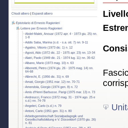
Livell
Chiudi albero
|
Espandi albero
Epistolario di Ernesto Ragionieri
Estre
Lettere per Ernesto Ragionieri
Abdel-Malek, Anouar (1972 apr. 4 - 1973 giu. 25) nn.
1-8
Addis Saba, Marina (s.d. - s.a. ott. 7) nn. 9-11
Consi
Agatino, Vittorio (1973 dic. 1) n. 12
Agosti, Aldo (1972 dic. 22 - 1975 apr. 23) nn. 13-34
Alatri, Paolo (1949 dic. 21 - 1974 lug. 11) nn. 35-62
Albano, Mario (1973 mag. 10) n. 63
Albonetti, Pietro (1974 giu. 26 - 1975 mag. 14) nn.
Fascic
64-68
Albrecht, E. (1956 dic. 31) n. 69
corris
Amati, Giorgio (1951 mar. 12) nn. 70-71
Amendola, Giorgio (1974 gen. 8) n. 72
Amis d'Henri Barbusse. Parigi (1975 mar. 13) n. 73
Andreucci, Franco (1972 mag. 31 - 1974 ago. 25 e
s.d.) nn. 74-78
Unit
Angeleri, Carlo (s.d.) n. 79
Antoni, Carlo (1951 gen. 31) n. 80
Arbeitsgemeinschaft Sozialpadagogik und
Gesellschaftsbildung e V. Düsseldorf (1970 giu. 26)
n. 81
Archivio di Stato di Firenze (1952 gen. 28) n. 82