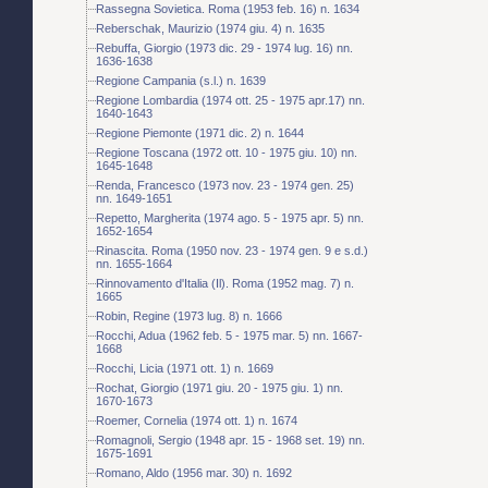
Rassegna Sovietica. Roma (1953 feb. 16) n. 1634
Reberschak, Maurizio (1974 giu. 4) n. 1635
Rebuffa, Giorgio (1973 dic. 29 - 1974 lug. 16) nn.
1636-1638
Regione Campania (s.l.) n. 1639
Regione Lombardia (1974 ott. 25 - 1975 apr.17) nn.
1640-1643
Regione Piemonte (1971 dic. 2) n. 1644
Regione Toscana (1972 ott. 10 - 1975 giu. 10) nn.
1645-1648
Renda, Francesco (1973 nov. 23 - 1974 gen. 25)
nn. 1649-1651
Repetto, Margherita (1974 ago. 5 - 1975 apr. 5) nn.
1652-1654
Rinascita. Roma (1950 nov. 23 - 1974 gen. 9 e s.d.)
nn. 1655-1664
Rinnovamento d'Italia (Il). Roma (1952 mag. 7) n.
1665
Robin, Regine (1973 lug. 8) n. 1666
Rocchi, Adua (1962 feb. 5 - 1975 mar. 5) nn. 1667-
1668
Rocchi, Licia (1971 ott. 1) n. 1669
Rochat, Giorgio (1971 giu. 20 - 1975 giu. 1) nn.
1670-1673
Roemer, Cornelia (1974 ott. 1) n. 1674
Romagnoli, Sergio (1948 apr. 15 - 1968 set. 19) nn.
1675-1691
Romano, Aldo (1956 mar. 30) n. 1692