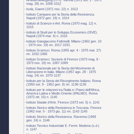
mag. 28) nn. 1006-1012
Isola, Gianni (1971 nov. 22) n. 1013
Istituto Campano per la Storia della Resistenza.
Napoli (1972 gen. 19) n. 1014
Istituto di Scienze e Arti. Roma (1970 mag. 12) n.
1015
Istituto di Studi per lo Sviluppo Economico (ISVE).
Napoli (1974 mar. 4) n. 1016
Istituto Giangiacomo Feltrinelli. Milano (1962 gen. 10
- 1974 nov. 19) nn. 1017-1031
Istituto Gramsci. Roma (1955 apr. 4 - 1975 mar. 27)
nn. 1032-1066
Istituto Gramsci. Sezione di Firenze (1973 mag. 8 -
1973 nov. 19) nn. 1067-1069
Istituto Nazionale per la Storia del Movimento di
Liberazione in Italia. Milano (1957 ago. 28 - 1975
mag. 24) nn. 1070-1137
Istituto per la Storia del Risorgimento Italiano. Roma
(1950 set. 9 - 1952 gen. 9) nn. 1138-1139
Istituto per le relazioni tra l'Italia e i Paesi dell'Africa,
America Latina e Medio Oriente (IPALMO). Roma
(1972 ott. 15) n. 1140
Istituto Statale d'Arte. Firenze (1973 set. 5) n. 1141
Istituto Storico della Resistenza in Toscana. Firenze
(1962 mar. 5 - 1973 giu. 11) nn. 1142-1145
Istituto Storico della Resistenza. Ravenna (1969
gen. 24) n. 1146
Istituto Tecnico Industriale E. Fermi. Modena (s.d.)
n. 1147