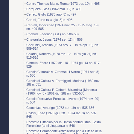
Centro Thomas Mann. Roma (1973 set. 10) n. 495
Cerqueira, Silas (1962 mar. 12) n. 496
Cerreti, Giulio (1973 ago. 5) n. 497
Cerutti, Furio (s.a. giu. 8) n. 498
Cervelli, Innocenzo (1974 nov. 25 - 1975 mag. 19)
nn. 499-505
Chabod, Federico (s.d.) nn. 506-507
Chavarría, Jesús (1974 set. 11) n. 508
Cherubini, Arnaldo (1973 nov. 7 - 1974 apr. 19) nn.
509-514
Chiarini, Roberto (1970 feb. 12 - 1974 giu.27) nn.
515-516
Cinnella, Ettore (1972 dic. 10 - 1974 giu. 6) nn. 517-
529
Circolo Culturale A. Gramsci. Livorno (1971 set. 8)
n. 530
Circolo di Cultura A. Formiggini. Modena (1969 nov.
18) n. 531
Circolo di Cultura P. Gobetti. Mirandola (Modena)
(1960 nov. 5 - 1961 dic. 28) nn. 532-533
Circolo Ricreativo Portuale. Livorno (1974 nov. 20)
n. 534
Clocchiatti, Amerigo (1972 set. 19) nn. 535-356
Collotti, Enzo (1970 giu. 28 - 1974 dic. 3) nn. 537-
545
Comitato Cittadino per la Difesa dell'Industria. Sesto
Fiorentino (anni cinquanta) n. 546
Comitato Permanente Antifascista per la Difesa della