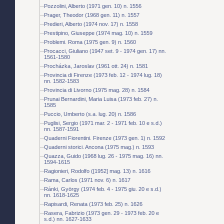
Pozzolini, Alberto (1971 gen. 10) n. 1556
Prager, Theodor (1968 gen. 11) n. 1557
Predieri, Alberto (1974 nov. 17) n. 1558
Prestipino, Giuseppe (1974 mag. 10) n. 1559
Problemi. Roma (1975 gen. 9) n. 1560
Procacci, Giuliano (1947 set. 9 - 1974 gen. 17) nn.
1561-1580
Procházka, Jaroslav (1961 ott. 24) n. 1581
Provincia di Firenze (1973 feb. 12 - 1974 lug. 18)
nn. 1582-1583
Provincia di Livorno (1975 mag. 28) n. 1584
Prunai Bernardini, Maria Luisa (1973 feb. 27) n.
1585
Puccio, Umberto (s.a. lug. 20) n. 1586
Puglisi, Sergio (1971 mar. 2 - 1971 feb. 10 e s.d.)
nn. 1587-1591
Quaderni Fiorentini. Firenze (1973 gen. 1) n. 1592
Quaderni storici. Ancona (1975 mag.) n. 1593
Quazza, Guido (1968 lug. 26 - 1975 mag. 16) nn.
1594-1615
Ragionieri, Rodolfo ([1952] mag. 13) n. 1616
Rama, Carlos (1971 nov. 6) n. 1617
Ránki, György (1974 feb. 4 - 1975 giu. 20 e s.d.)
nn. 1618-1625
Rapisardi, Renata (1973 feb. 25) n. 1626
Rasera, Fabrizio (1973 gen. 29 - 1973 feb. 20 e
s.d.) nn. 1627-1633