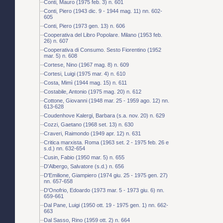
Conti, Mauro (1975 feb. 3) n. 601
Conti, Piero (1943 dic. 9 - 1944 mag. 11) nn. 602-
605
Conti, Piero (1973 gen. 13) n. 606
Cooperativa del Libro Popolare. Milano (1953 feb.
26) n. 607
Cooperativa di Consumo. Sesto Fiorentino (1952
mar. 5) n. 608
Cortese, Nino (1967 mag. 8) n. 609
Cortesi, Luigi (1975 mar. 4) n. 610
Costa, Mimì (1944 mag. 15) n. 611
Costabile, Antonio (1975 mag. 20) n. 612
Cottone, Giovanni (1948 mar. 25 - 1959 ago. 12) nn.
613-628
Coudenhove Kalergi, Barbara (s.a. nov. 20) n. 629
Cozzi, Gaetano (1968 set. 13) n. 630
Craveri, Raimondo (1949 apr. 12) n. 631
Critica marxista. Roma (1963 set. 2 - 1975 feb. 26 e
s.d.) nn. 632-654
Cusin, Fabio (1950 mar. 5) n. 655
D'Albergo, Salvatore (s.d.) n. 656
D'Emilione, Giampiero (1974 giu. 25 - 1975 gen. 27)
nn. 657-658
D'Onofrio, Edoardo (1973 mar. 5 - 1973 giu. 6) nn.
659-661
Dal Pane, Luigi (1950 ott. 19 - 1975 gen. 1) nn. 662-
663
Dal Sasso, Rino (1959 ott. 2) n. 664