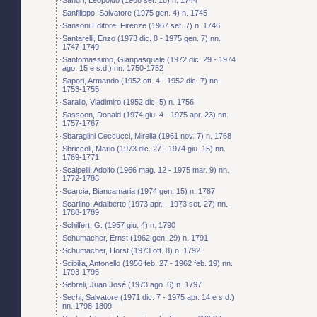
Sanfilippo, Salvatore (1975 gen. 4) n. 1745
Sansoni Editore. Firenze (1967 set. 7) n. 1746
Santarelli, Enzo (1973 dic. 8 - 1975 gen. 7) nn.
1747-1749
Santomassimo, Gianpasquale (1972 dic. 29 - 1974
ago. 15 e s.d.) nn. 1750-1752
Sapori, Armando (1952 ott. 4 - 1952 dic. 7) nn.
1753-1755
Sarallo, Vladimiro (1952 dic. 5) n. 1756
Sassoon, Donald (1974 giu. 4 - 1975 apr. 23) nn.
1757-1767
Sbaraglini Ceccucci, Mirella (1961 nov. 7) n. 1768
Sbriccoli, Mario (1973 dic. 27 - 1974 giu. 15) nn.
1769-1771
Scalpelli, Adolfo (1966 mag. 12 - 1975 mar. 9) nn.
1772-1786
Scarcia, Biancamaria (1974 gen. 15) n. 1787
Scarlino, Adalberto (1973 apr. - 1973 set. 27) nn.
1788-1789
Schilfert, G. (1957 giu. 4) n. 1790
Schumacher, Ernst (1962 gen. 29) n. 1791
Schumacher, Horst (1973 ott. 8) n. 1792
Scibilia, Antonello (1956 feb. 27 - 1962 feb. 19) nn.
1793-1796
Sebreli, Juan José (1973 ago. 6) n. 1797
Sechi, Salvatore (1971 dic. 7 - 1975 apr. 14 e s.d.)
nn. 1798-1809