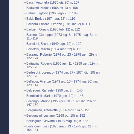
Bacci, Antonella (1973 ott. 28) n. 107
Badaloni, Nicola (1968 ott. 3) n. 108
Bahne, Sigfried (1966 ago 7) n. 109
Baldi, Enrica (1974 apr. 18) n. 110
Barbera Editore. Firenze (1949 dic. 2) n. 111
Barbieri, Orazio (1975 feb. 12) n. 112
Barone, Giuseppe (1973 lug. 8 - 1975 mag. 6) nn.
113-119
Bartoletti, Bruno (1949 ago. 12) n. 120
Bartolotti, Mirella (1954 mar. 22) n. 121
Barzanti, Roberto (1974 ott. 23 - 1975 gen. 29) nn.
122-124
Battaglia, Roberto (1955 apr. 11 - 1959 gen. 19) nn.
125-126
Bedeschi, Lorenzo (1974 giu. 27 - 1974 dic. 10) nn.
127-128
Belfagor. Firenze (1949 giu. 18 - 1974 lug. 20) nn.
129-144
Belvederi, Raffaele (1950 giu. 2) n. 145
Bendiscioli, Mario (1970 gen. 19) n. 146
Berengo, Marino (1950 giu. 30 - 1973 dic. 20) nn.
147-150
Bergamino, Antonietta (1956 mar. 16) n. 151
Bergonzini, Luciano (1968 ott. 10) n. 152
Berlinguer, Giovanni (1973 mag. 19) n. 153
Berlinguer, Luigi (1973 mag. 13 - 1975 giu. 21) nn.
154-161