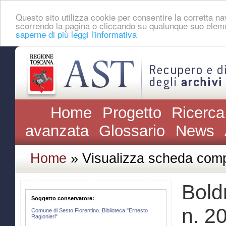
Questo sito utilizza cookie per consentire la corretta 
scorrendo la pagina o cliccando su qualunque suo eleme
saperne di più leggi l'informativa
Home
Progetto
Ricerca
avanzata
Glossario
News
Home
» Visualizza scheda comp
Boldr
Soggetto conservatore:
n. 2
Comune di Sesto Fiorentino. Biblioteca "Ernesto
Ragionieri"