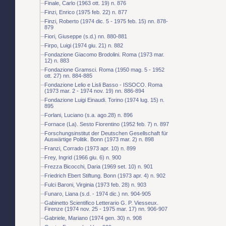
Finale, Carlo (1963 ott. 19) n. 876
Finzi, Enrico (1975 feb. 22) n. 877
Finzi, Roberto (1974 dic. 5 - 1975 feb. 15) nn. 878-
879
Fiori, Giuseppe (s.d.) nn. 880-881
Firpo, Luigi (1974 giu. 21) n. 882
Fondazione Giacomo Brodolini. Roma (1973 mar.
12) n. 883
Fondazione Gramsci. Roma (1950 mag. 5 - 1952
ott. 27) nn. 884-885
Fondazione Lelio e Lisli Basso - ISSOCO. Roma
(1973 mar. 2 - 1974 nov. 19) nn. 886-894
Fondazione Luigi Einaudi. Torino (1974 lug. 15) n.
895
Forlani, Luciano (s.a. ago.28) n. 896
Fornace (La). Sesto Fiorentino (1952 feb. 7) n. 897
Forschungsinstitut der Deutschen Gesellschaft für
Auswärtige Politik. Bonn (1973 mar. 2) n. 898
Franzi, Corrado (1973 apr. 10) n. 899
Frey, Ingrid (1966 giu. 6) n. 900
Frezza Bicocchi, Daria (1969 set. 10) n. 901
Friedrich Ebert Stiftung. Bonn (1973 apr. 4) n. 902
Fulci Baroni, Virginia (1973 feb. 28) n. 903
Funaro, Liana (s.d. - 1974 dic.) nn. 904-905
Gabinetto Scientifico Letterario G. P. Viesseux.
Firenze (1974 nov. 25 - 1975 mar. 17) nn. 906-907
Gabriele, Mariano (1974 gen. 30) n. 908