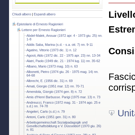
Livell
Chiudi albero
|
Espandi albero
Epistolario di Ernesto Ragionieri
Estre
Lettere per Ernesto Ragionieri
Abdel-Malek, Anouar (1972 apr. 4 - 1973 giu. 25) nn.
1-8
Addis Saba, Marina (s.d. - s.a. ott. 7) nn. 9-11
Consi
Agatino, Vittorio (1973 dic. 1) n. 12
Agosti, Aldo (1972 dic. 22 - 1975 apr. 23) nn. 13-34
Alatri, Paolo (1949 dic. 21 - 1974 lug. 11) nn. 35-62
Albano, Mario (1973 mag. 10) n. 63
Albonetti, Pietro (1974 giu. 26 - 1975 mag. 14) nn.
Fascic
64-68
Albrecht, E. (1956 dic. 31) n. 69
corris
Amati, Giorgio (1951 mar. 12) nn. 70-71
Amendola, Giorgio (1974 gen. 8) n. 72
Amis d'Henri Barbusse. Parigi (1975 mar. 13) n. 73
Andreucci, Franco (1972 mag. 31 - 1974 ago. 25 e
s.d.) nn. 74-78
Unit
Angeleri, Carlo (s.d.) n. 79
Antoni, Carlo (1951 gen. 31) n. 80
Arbeitsgemeinschaft Sozialpadagogik und
Gesellschaftsbildung e V. Düsseldorf (1970 giu. 26)
n. 81
Archivio di Stato di Firenze (1952 gen. 28) n. 82