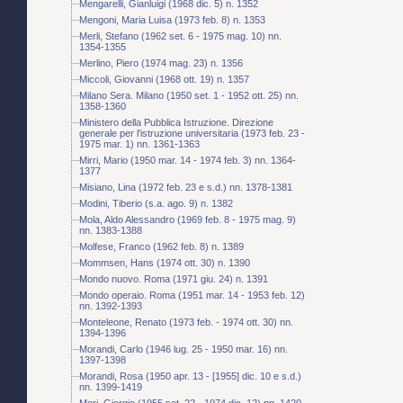
Mengarelli, Gianluigi (1968 dic. 5) n. 1352
Mengoni, Maria Luisa (1973 feb. 8) n. 1353
Merli, Stefano (1962 set. 6 - 1975 mag. 10) nn.
1354-1355
Merlino, Piero (1974 mag. 23) n. 1356
Miccoli, Giovanni (1968 ott. 19) n. 1357
Milano Sera. Milano (1950 set. 1 - 1952 ott. 25) nn.
1358-1360
Ministero della Pubblica Istruzione. Direzione
generale per l'istruzione universitaria (1973 feb. 23 -
1975 mar. 1) nn. 1361-1363
Mirri, Mario (1950 mar. 14 - 1974 feb. 3) nn. 1364-
1377
Misiano, Lina (1972 feb. 23 e s.d.) nn. 1378-1381
Modini, Tiberio (s.a. ago. 9) n. 1382
Mola, Aldo Alessandro (1969 feb. 8 - 1975 mag. 9)
nn. 1383-1388
Molfese, Franco (1962 feb. 8) n. 1389
Mommsen, Hans (1974 ott. 30) n. 1390
Mondo nuovo. Roma (1971 giu. 24) n. 1391
Mondo operaio. Roma (1951 mar. 14 - 1953 feb. 12)
nn. 1392-1393
Monteleone, Renato (1973 feb. - 1974 ott. 30) nn.
1394-1396
Morandi, Carlo (1946 lug. 25 - 1950 mar. 16) nn.
1397-1398
Morandi, Rosa (1950 apr. 13 - [1955] dic. 10 e s.d.)
nn. 1399-1419
Mori, Giorgio (1955 set. 22 - 1974 dic. 12) nn. 1420-