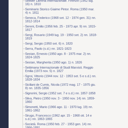
Seeber Libreria Internazionale. Firenze (1952 lug.
16) n. 1810
Seminario Storico Giaime Pintor. Roma (1950 mar.
4) n. 1811
Seneca, Federico (1968 set. 12 - 1974 gen. 31) nn.
1812-1814
Sereni, Emilio (1956 feb. 25 - 1973 apr. 9) nn. 1815-
1817
Sergi, Rosario (1949 lug. 19 - 1950 set. 2) nn. 1818-
1819
Sergi, Sergio (1950 set. 6) n. 1820
Serra, Paolo (s.d.) nn. 1821-1823
Sestan, Ernesto (1950 ago. 8 - 1975 mar. 2) nn.
1824-1825
Sestan, Margherita (1950 ago. 1) n. 1826
Settimana Internazionale di Studi Marxisti. Reggio
Emilia (1973 nov. 5) n. 1827
Sgroi, Vittorio (1944 nov. 12 - 1953 set. 5 e s.d.) nn.
1828-1834
Siciliani de Cumis, Nicola (1972 mag. 17 - 1975 giu.
8) nn. 1835-1856
Signorini, Sergio (1952 set. 7 e s.d.) nn. 1857-1858
Silva, Pietro (1950 nov. 3 - 1950 nov. 14) nn. 1859-
1860
Simonetti, Mario (1966 ago. 11 - 1970 lug. 19) nn.
1861-1862
Sirugo, Francesco (1962 apr. 15 - 1968 ott. 14 e
s.d.) nn. 1863-1865
Società. Roma (1950 feb. 27 - 1953 gen. 14) nn.
1866-1891