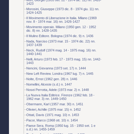
1423
Morosini, Giuseppe (1973 dic. 8 - 1974 giu. 11) nn.
1424-1425
Il Movimento di Liberazione in Italia. Milano (1969
nov. 8 - 1974 mar. 16) nn. 1426-1427
Movimento operaio. Milano (1950 gen. 12 - 1952
dic. 8) nn. 1428-1435
Il Mulino Editore. Bologna (1974 dic. 9) n. 1436
Nada, Narciso (1973 mar. 15 - 1974 dic. 22) nn.
1437-1439
Neck, Rudolf (1974 mag. 14 - 1975 mag. 16) nn.
1440-1441
Nelli, Arturo (1973 feb. 17 - 1973 mag. 15) nn. 1442-
1443
Nencini, Giovanna (1973 set. 17) n. 1444
New Left Review. Londra (1967 lug. 7) n. 1445
Nolte, Ernst (1962 gen. 28) n. 1446
Nomellini, Alceste (s.d.) n. 1447
Nosei Perrotta, Adele (1973 mar. 2) n. 1448
La Nuova Italia Editrice. Firenze (1962 feb. 18 -
1962 mar. 3) nn. 1449-1450
Obermann, Karl (1957 mar. 30) n. 1451
Olivieri, Achille (1975 mar. 15) n. 1452
Ottati, Davis (1971 mag. 10) n. 1453
Pacor, Marco (1968 ott. 10) n. 1454
Paese Sera. Roma (1950 lug. 15 - 1950 set. 1 e
s.d.) nn. 1455-1459