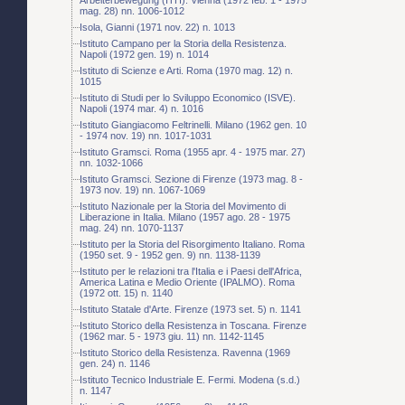
mag. 28) nn. 1006-1012
Isola, Gianni (1971 nov. 22) n. 1013
Istituto Campano per la Storia della Resistenza.
Napoli (1972 gen. 19) n. 1014
Istituto di Scienze e Arti. Roma (1970 mag. 12) n.
1015
Istituto di Studi per lo Sviluppo Economico (ISVE).
Napoli (1974 mar. 4) n. 1016
Istituto Giangiacomo Feltrinelli. Milano (1962 gen. 10
- 1974 nov. 19) nn. 1017-1031
Istituto Gramsci. Roma (1955 apr. 4 - 1975 mar. 27)
nn. 1032-1066
Istituto Gramsci. Sezione di Firenze (1973 mag. 8 -
1973 nov. 19) nn. 1067-1069
Istituto Nazionale per la Storia del Movimento di
Liberazione in Italia. Milano (1957 ago. 28 - 1975
mag. 24) nn. 1070-1137
Istituto per la Storia del Risorgimento Italiano. Roma
(1950 set. 9 - 1952 gen. 9) nn. 1138-1139
Istituto per le relazioni tra l'Italia e i Paesi dell'Africa,
America Latina e Medio Oriente (IPALMO). Roma
(1972 ott. 15) n. 1140
Istituto Statale d'Arte. Firenze (1973 set. 5) n. 1141
Istituto Storico della Resistenza in Toscana. Firenze
(1962 mar. 5 - 1973 giu. 11) nn. 1142-1145
Istituto Storico della Resistenza. Ravenna (1969
gen. 24) n. 1146
Istituto Tecnico Industriale E. Fermi. Modena (s.d.)
n. 1147