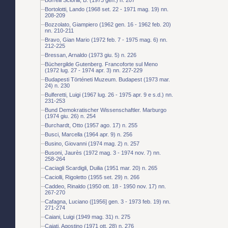
Bortolotti, Lando (1968 set. 22 - 1971 mag. 19) nn.
208-209
Bozzolato, Giampiero (1962 gen. 16 - 1962 feb. 20)
nn. 210-211
Bravo, Gian Mario (1972 feb. 7 - 1975 mag. 6) nn.
212-225
Bressan, Arnaldo (1973 giu. 5) n. 226
Büchergilde Gutenberg. Francoforte sul Meno
(1972 lug. 27 - 1974 apr. 3) nn. 227-229
Budapesti Történeti Muzeum. Budapest (1973 mar.
24) n. 230
Bulferetti, Luigi (1967 lug. 26 - 1975 apr. 9 e s.d.) nn.
231-253
Bund Demokratischer Wissenschaftler. Marburgo
(1974 giu. 26) n. 254
Burchardt, Otto (1957 ago. 17) n. 255
Busci, Marcella (1964 apr. 9) n. 256
Busino, Giovanni (1974 mag. 2) n. 257
Busoni, Jaurès (1972 mag. 3 - 1974 nov. 7) nn.
258-264
Caciagli Scardigli, Duilia (1951 mar. 20) n. 265
Caciolli, Rigoletto (1955 set. 29) n. 266
Caddeo, Rinaldo (1950 ott. 18 - 1950 nov. 17) nn.
267-270
Cafagna, Luciano ([1956] gen. 3 - 1973 feb. 19) nn.
271-274
Caiani, Luigi (1949 mag. 31) n. 275
Cajati, Agostino (1971 ott. 28) n. 276