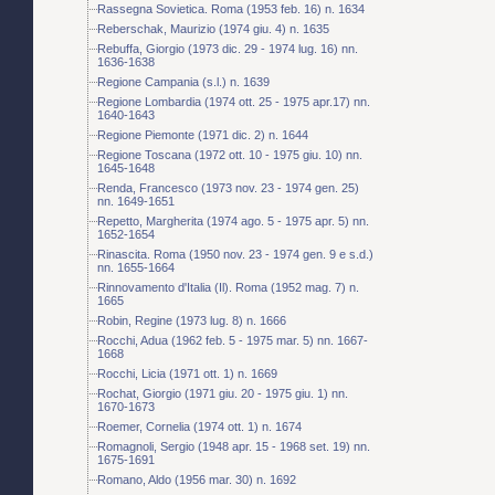
Rassegna Sovietica. Roma (1953 feb. 16) n. 1634
Reberschak, Maurizio (1974 giu. 4) n. 1635
Rebuffa, Giorgio (1973 dic. 29 - 1974 lug. 16) nn.
1636-1638
Regione Campania (s.l.) n. 1639
Regione Lombardia (1974 ott. 25 - 1975 apr.17) nn.
1640-1643
Regione Piemonte (1971 dic. 2) n. 1644
Regione Toscana (1972 ott. 10 - 1975 giu. 10) nn.
1645-1648
Renda, Francesco (1973 nov. 23 - 1974 gen. 25)
nn. 1649-1651
Repetto, Margherita (1974 ago. 5 - 1975 apr. 5) nn.
1652-1654
Rinascita. Roma (1950 nov. 23 - 1974 gen. 9 e s.d.)
nn. 1655-1664
Rinnovamento d'Italia (Il). Roma (1952 mag. 7) n.
1665
Robin, Regine (1973 lug. 8) n. 1666
Rocchi, Adua (1962 feb. 5 - 1975 mar. 5) nn. 1667-
1668
Rocchi, Licia (1971 ott. 1) n. 1669
Rochat, Giorgio (1971 giu. 20 - 1975 giu. 1) nn.
1670-1673
Roemer, Cornelia (1974 ott. 1) n. 1674
Romagnoli, Sergio (1948 apr. 15 - 1968 set. 19) nn.
1675-1691
Romano, Aldo (1956 mar. 30) n. 1692