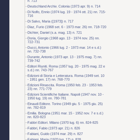
n. 713
Deutschland Archiv. Colonia (1973 apr. 9) n. 714
Di Nolfo, Ennio (1974 lug. 19 - 1974 ott. 21) nn. 715-
716
Di Salvo, Maria ([1973]) n. 717
Diaz, Furio (1968 set. 6 - 1973 mar. 26) nn. 718-720
Dichter, Daniel (s.a. mag. 13) n. 721
Doria, Giorgio (1968 ago. 13 - 1974 nov. 25) nn.
722-731
Ducci, Antonio (1966 lug. 2 - 1973 mar. 14 e s.d.)
nn. 732-738
Durante, Antonio (1973 apr. 13 - 1975 mag. 7) nn.
739-742
Editori Riuniti. Roma (1957 lug. 20 - 1975 mag. 22 e
s.d.) nn. 743-767
Edizioni di Storia e Letteratura. Roma (1949 set. 10
- 1951 gen. 17) nn. 768-770
Edizioni Rinascita. Roma (1950 feb. 23 - 1953 feb.
23) nn. 771-779
Edizioni Scientifiche Italiane. Napoli (1947 nov. 10 -
1950 lug. 19) nn. 780-781
Einaudi Editore. Torino (1949 giu. 5 - 1975 giu. 25)
nn. 782-819
Emilia. Bologna (1951 mar. 15 - 1952 nov. 7 e s.d.)
nn. 820-823
Fabbri Editori. Milano (1970 lug. 6) nn. 824-825
Fabbri, Fabio (1973 apr. 21) n. 826
Fabiani, Guido (1974 mar. 29) n. 827
Fabiani, Maria (1970 lug. 17) n. 828