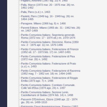
Pagliaro, Antonino (1967 lug. 10) n. 1460
Palla, Marco (1973 mar. 20 - 1975 mar. 26) nn.
1461-1462
Palla, Piero (s.d.) n. 1463
Paoletti, Piero (1949 lug. 16 - 1949 lug. 26) nn.
1464-1465
Paragone. Milano (1966 lug. 6) n. 1466
Parenti Editore. Milano (1955 dic. 31 - 1962 feb. 26)
nn. 1467-1469
Partito Comunista Italiano. Segreteria generale.
Roma (1972 nov. 17 - 1974 ott.) nn. 1470-1474
Partito Comunista Italiano. Direzione. Roma (1950
nov. 2 - 1975 apr. 11) nn. 1475-1486
Partito Comunista Italiano. Federazione di Firenze
(1952 ott. 17 - 1973 feb. 17) nn. 1487-1491
Partito Comunista Italiano. Federazione di Pisa
(1972 mar. 26) n. 1492
Partito Comunista Italiano. Federazione di Prato
(s.d.) n. 1493
Partito Comunista Italiano. Federazione di Ravenna
(1952 mag. 7 - 1952 set. 18) nn. 1494-1495
Partito Comunista Italiano. Federazione di Reggio
Emilia (1973 ago. 7) n. 1496
Partito Comunista Italiano. Comitato Comunale.
Colle Val d'Elsa (1974 ago. 24) n. 1497
Partito Comunista Italiano. Sezione Lenin.
Castellamare di Stabia (1974 feb. 14) n. 1498
Passerin D'Entrèves, Ettore (1948 apr. 22 - 1974
giu. 26) nn. 1499-1510
Patrimonio Ginori Amministrazione. Firenze (1952