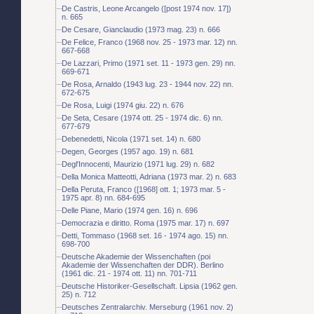
De Castris, Leone Arcangelo ([post 1974 nov. 17])
n. 665
De Cesare, Gianclaudio (1973 mag. 23) n. 666
De Felice, Franco (1968 nov. 25 - 1973 mar. 12) nn.
667-668
De Lazzari, Primo (1971 set. 11 - 1973 gen. 29) nn.
669-671
De Rosa, Arnaldo (1943 lug. 23 - 1944 nov. 22) nn.
672-675
De Rosa, Luigi (1974 giu. 22) n. 676
De Seta, Cesare (1974 ott. 25 - 1974 dic. 6) nn.
677-679
Debenedetti, Nicola (1971 set. 14) n. 680
Degen, Georges (1957 ago. 19) n. 681
Degl'Innocenti, Maurizio (1971 lug. 29) n. 682
Della Monica Matteotti, Adriana (1973 mar. 2) n. 683
Della Peruta, Franco ([1968] ott. 1; 1973 mar. 5 -
1975 apr. 8) nn. 684-695
Delle Piane, Mario (1974 gen. 16) n. 696
Democrazia e diritto. Roma (1975 mar. 17) n. 697
Detti, Tommaso (1968 set. 16 - 1974 ago. 15) nn.
698-700
Deutsche Akademie der Wissenchaften (poi
Akademie der Wissenchaften der DDR). Berlino
(1961 dic. 21 - 1974 ott. 11) nn. 701-711
Deutsche Historiker-Gesellschaft. Lipsia (1962 gen.
25) n. 712
Deutsches Zentralarchiv. Merseburg (1961 nov. 2)