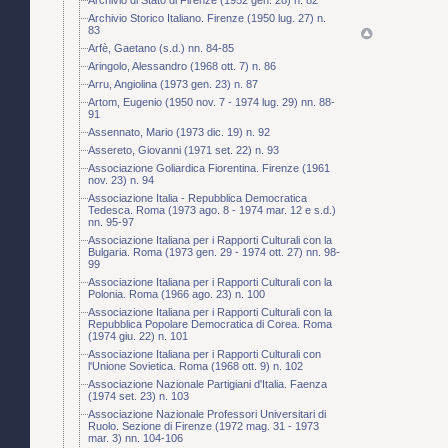
Archivio Storico Italiano. Firenze (1950 lug. 27) n.
83
Arfè, Gaetano (s.d.) nn. 84-85
Aringolo, Alessandro (1968 ott. 7) n. 86
Arru, Angiolina (1973 gen. 23) n. 87
Artom, Eugenio (1950 nov. 7 - 1974 lug. 29) nn. 88-
91
Assennato, Mario (1973 dic. 19) n. 92
Assereto, Giovanni (1971 set. 22) n. 93
Associazione Goliardica Fiorentina. Firenze (1961
nov. 23) n. 94
Associazione Italia - Repubblica Democratica
Tedesca. Roma (1973 ago. 8 - 1974 mar. 12 e s.d.)
nn. 95-97
Associazione Italiana per i Rapporti Culturali con la
Bulgaria. Roma (1973 gen. 29 - 1974 ott. 27) nn. 98-
99
Associazione Italiana per i Rapporti Culturali con la
Polonia. Roma (1966 ago. 23) n. 100
Associazione Italiana per i Rapporti Culturali con la
Repubblica Popolare Democratica di Corea. Roma
(1974 giu. 22) n. 101
Associazione Italiana per i Rapporti Culturali con
l'Unione Sovietica. Roma (1968 ott. 9) n. 102
Associazione Nazionale Partigiani d'Italia. Faenza
(1974 set. 23) n. 103
Associazione Nazionale Professori Universitari di
Ruolo. Sezione di Firenze (1972 mag. 31 - 1973
mar. 3) nn. 104-106