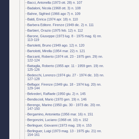
Bacci, Antonella (1973 ott. 28) n. 107
Badaloni, Nicola (1968 ott. 3) n. 108
Bahne, Sigfried (1966 ago 7) n. 109
Baldi, Enrica (1974 apr. 18) n. 110
Barbera Editore. Firenze (1949 dic. 2) n. 111
Barbieri, Orazio (1975 feb. 12) n. 112
Barone, Giuseppe (1973 lug. 8 - 1975 mag. 6) nn.
113-119
Bartoletti, Bruno (1949 ago. 12) n. 120
Bartolotti, Mirella (1954 mar. 22) n. 121
Barzanti, Roberto (1974 ott. 23 - 1975 gen. 29) nn.
122-124
Battaglia, Roberto (1955 apr. 11 - 1959 gen. 19) nn.
125-126
Bedeschi, Lorenzo (1974 giu. 27 - 1974 dic. 10) nn.
127-128
Belfagor. Firenze (1949 giu. 18 - 1974 lug. 20) nn.
129-144
Belvederi, Raffaele (1950 giu. 2) n. 145
Bendiscioli, Mario (1970 gen. 19) n. 146
Berengo, Marino (1950 giu. 30 - 1973 dic. 20) nn.
147-150
Bergamino, Antonietta (1956 mar. 16) n. 151
Bergonzini, Luciano (1968 ott. 10) n. 152
Berlinguer, Giovanni (1973 mag. 19) n. 153
Berlinguer, Luigi (1973 mag. 13 - 1975 giu. 21) nn.
154-161