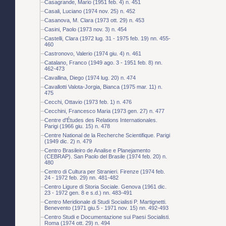
Casagrande, Mario (1951 feb. 4) n. 451
Casali, Luciano (1974 nov. 25) n. 452
Casanova, M. Clara (1973 ott. 29) n. 453
Casini, Paolo (1973 nov. 3) n. 454
Castelli, Clara (1972 lug. 31 - 1975 feb. 19) nn. 455-
460
Castronovo, Valerio (1974 giu. 4) n. 461
Catalano, Franco (1949 ago. 3 - 1951 feb. 8) nn.
462-473
Cavallina, Diego (1974 lug. 20) n. 474
Cavallotti Valota-Jorgia, Bianca (1975 mar. 11) n.
475
Cecchi, Ottavio (1973 feb. 1) n. 476
Cecchini, Francesco Maria (1973 gen. 27) n. 477
Centre d'Études des Relations Internationales.
Parigi (1966 giu. 15) n. 478
Centre National de la Recherche Scientifique. Parigi
(1949 dic. 2) n. 479
Centro Brasileiro de Analise e Planejamento
(CEBRAP). San Paolo del Brasile (1974 feb. 20) n.
480
Centro di Cultura per Stranieri. Firenze (1974 feb.
24 - 1972 feb. 29) nn. 481-482
Centro Ligure di Storia Sociale. Genova (1961 dic.
23 - 1972 gen. 8 e s.d.) nn. 483-491
Centro Meridionale di Studi Socialisti P. Martignetti.
Benevento (1971 giu.5 - 1971 nov. 15) nn. 492-493
Centro Studi e Documentazione sui Paesi Socialisti.
Roma (1974 ott. 29) n. 494