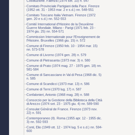
Costituzione. Faenza (1974 set. 10) n. 547
Comitato Provinciale Partigiani della Pace. Firenze
(1952 ott. 31 - 1953 mar. 2 e s.d.) nn. 548-551
Comitato Toscano Italia Vietnam. Firenze (1972
gen. 20 e s.d.) nn. 552-553
Comité International d'Histoire de la Deuxième
Guerre Mondiale. Milano - Parigi (1971 feb. 23 -
1974 giu. 25) nn. 554-571
Commission Internationale pour l'Enseignement de
l'Histoire. Bruxelles (1966 giu. 15) n. 572
Comune di Firenze (1950 feb. 10 - 1954 mar. 15)
nn. 573-578
Comune di Livorno (1974 gen. 28) n. 579
Comune di Pietrasanta (1973 mar. 3) n. 580
Comune di Prato (1974 mag. 27 - 1975 gen. 18) nn.
581-584
Comune di Sancasciano in Val di Pesa (1968 dic. 5)
n. 585
Comune di Scandicci (1973 mar. 13) n. 586
Comune di Terni (1970 lug. 17) n. 587
Confalonieri, Antonio (1968 mag. 28) n. 588
Consorzio per la Gestione della Biblioteca della Città
di Arezzo (1974 set. 23 - 1975 giu. 4) nn. 589-590
Consulat Général de France. Firenze (1973 nov.
22) n. 591
Contemporaneo (Il). Roma (1955 apr. 12 - 1955 dic.
3) nn. 592-593
Conti, Elio (1949 ott. 12 - 1974 lug. 5 e s.d.) nn. 594-
600