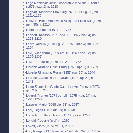
Lega Nazionale delle Cooperative e Mutue. Firenze
(1973 mag. 2) n. 1210
Legnani, Massimo (1971 lug. 26 - 1974 lug. 22) nn.
1211-1215
Leibzon, Boris Moisevic e Sirinja, Kiril Kirillovic (1975
gen. 30) n. 1216
Lelmi, Francesco (s.d.) n. 1217
Leonetti, Alfonso (1971 ago. 15 - 1972 nov. 4) nn.
1218-1220
Lepre, Aurelio (1970 lug. 26 - 1975 mar. 4) nn. 1221-
1234
Levi, Alessandro (1950 ott. 11 - 1950 nov. 22) nn.
1235-1237
Levra, Umberto (1975 apr. 24) n. 1238
Librairie Armand Colin. Parigi (1975 apr. 2) n. 1239
Libreria Rinascita. Roma (1957 ago. 23) n. 1240
Librerie Italiane Riunite. Milano (1974 lug. 31) n.
1241
Liceo Scientifico Guido Castelnuovo. Firenze (1973
giu. 28) n. 1242
Livorsi, Franco (1973 ott. 18 - 1975 mag. 24) nn.
1243-1256
Lizzero, Mario (1968 dic. 13) n. 1257
Lobl, Eugen (1967 ott. 20) n. 1258
Loescher Editore. Torino (1973 apr.) n. 1259
Longhi, Roberto (s.d.) n. 1260
Lovett, Clara (1973 ott. 11) n. 1261
Luti, Giorgio (1973 gen. 20 - 1973 dic. 29) nn. 1262-