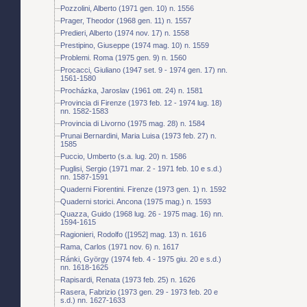
Pozzolini, Alberto (1971 gen. 10) n. 1556
Prager, Theodor (1968 gen. 11) n. 1557
Predieri, Alberto (1974 nov. 17) n. 1558
Prestipino, Giuseppe (1974 mag. 10) n. 1559
Problemi. Roma (1975 gen. 9) n. 1560
Procacci, Giuliano (1947 set. 9 - 1974 gen. 17) nn.
1561-1580
Procházka, Jaroslav (1961 ott. 24) n. 1581
Provincia di Firenze (1973 feb. 12 - 1974 lug. 18)
nn. 1582-1583
Provincia di Livorno (1975 mag. 28) n. 1584
Prunai Bernardini, Maria Luisa (1973 feb. 27) n.
1585
Puccio, Umberto (s.a. lug. 20) n. 1586
Puglisi, Sergio (1971 mar. 2 - 1971 feb. 10 e s.d.)
nn. 1587-1591
Quaderni Fiorentini. Firenze (1973 gen. 1) n. 1592
Quaderni storici. Ancona (1975 mag.) n. 1593
Quazza, Guido (1968 lug. 26 - 1975 mag. 16) nn.
1594-1615
Ragionieri, Rodolfo ([1952] mag. 13) n. 1616
Rama, Carlos (1971 nov. 6) n. 1617
Ránki, György (1974 feb. 4 - 1975 giu. 20 e s.d.)
nn. 1618-1625
Rapisardi, Renata (1973 feb. 25) n. 1626
Rasera, Fabrizio (1973 gen. 29 - 1973 feb. 20 e
s.d.) nn. 1627-1633