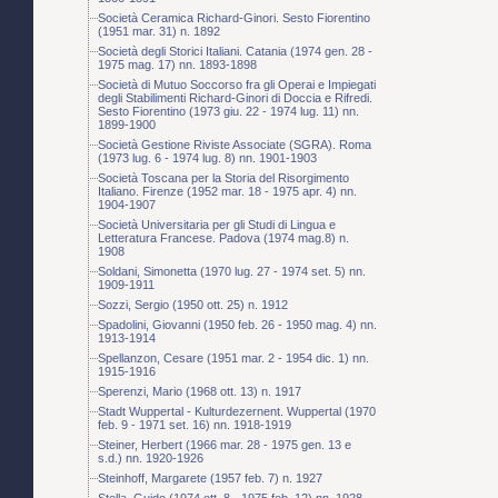
Società Ceramica Richard-Ginori. Sesto Fiorentino
(1951 mar. 31) n. 1892
Società degli Storici Italiani. Catania (1974 gen. 28 -
1975 mag. 17) nn. 1893-1898
Società di Mutuo Soccorso fra gli Operai e Impiegati
degli Stabilimenti Richard-Ginori di Doccia e Rifredi.
Sesto Fiorentino (1973 giu. 22 - 1974 lug. 11) nn.
1899-1900
Società Gestione Riviste Associate (SGRA). Roma
(1973 lug. 6 - 1974 lug. 8) nn. 1901-1903
Società Toscana per la Storia del Risorgimento
Italiano. Firenze (1952 mar. 18 - 1975 apr. 4) nn.
1904-1907
Società Universitaria per gli Studi di Lingua e
Letteratura Francese. Padova (1974 mag.8) n.
1908
Soldani, Simonetta (1970 lug. 27 - 1974 set. 5) nn.
1909-1911
Sozzi, Sergio (1950 ott. 25) n. 1912
Spadolini, Giovanni (1950 feb. 26 - 1950 mag. 4) nn.
1913-1914
Spellanzon, Cesare (1951 mar. 2 - 1954 dic. 1) nn.
1915-1916
Sperenzi, Mario (1968 ott. 13) n. 1917
Stadt Wuppertal - Kulturdezernent. Wuppertal (1970
feb. 9 - 1971 set. 16) nn. 1918-1919
Steiner, Herbert (1966 mar. 28 - 1975 gen. 13 e
s.d.) nn. 1920-1926
Steinhoff, Margarete (1957 feb. 7) n. 1927
Stella, Guido (1974 ott. 8 - 1975 feb. 12) nn. 1928-