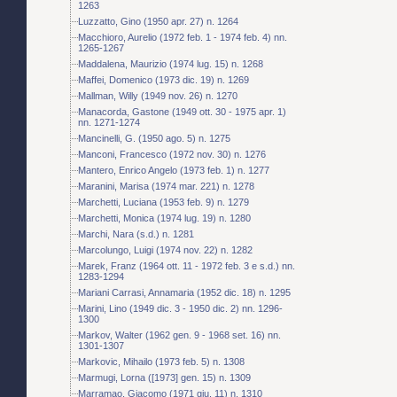
1263
Luzzatto, Gino (1950 apr. 27) n. 1264
Macchioro, Aurelio (1972 feb. 1 - 1974 feb. 4) nn.
1265-1267
Maddalena, Maurizio (1974 lug. 15) n. 1268
Maffei, Domenico (1973 dic. 19) n. 1269
Mallman, Willy (1949 nov. 26) n. 1270
Manacorda, Gastone (1949 ott. 30 - 1975 apr. 1)
nn. 1271-1274
Mancinelli, G. (1950 ago. 5) n. 1275
Manconi, Francesco (1972 nov. 30) n. 1276
Mantero, Enrico Angelo (1973 feb. 1) n. 1277
Maranini, Marisa (1974 mar. 221) n. 1278
Marchetti, Luciana (1953 feb. 9) n. 1279
Marchetti, Monica (1974 lug. 19) n. 1280
Marchi, Nara (s.d.) n. 1281
Marcolungo, Luigi (1974 nov. 22) n. 1282
Marek, Franz (1964 ott. 11 - 1972 feb. 3 e s.d.) nn.
1283-1294
Mariani Carrasi, Annamaria (1952 dic. 18) n. 1295
Marini, Lino (1949 dic. 3 - 1950 dic. 2) nn. 1296-
1300
Markov, Walter (1962 gen. 9 - 1968 set. 16) nn.
1301-1307
Markovic, Mihailo (1973 feb. 5) n. 1308
Marmugi, Lorna ([1973] gen. 15) n. 1309
Marramao, Giacomo (1971 giu. 11) n. 1310