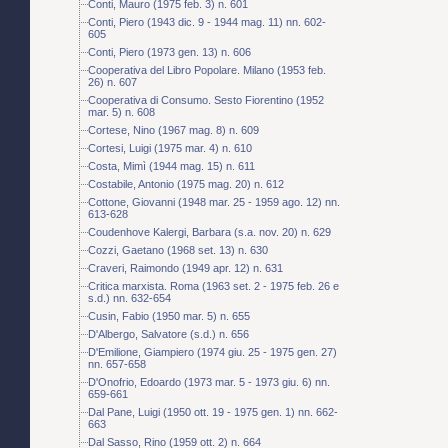
Conti, Mauro (1975 feb. 3) n. 601
Conti, Piero (1943 dic. 9 - 1944 mag. 11) nn. 602-
605
Conti, Piero (1973 gen. 13) n. 606
Cooperativa del Libro Popolare. Milano (1953 feb.
26) n. 607
Cooperativa di Consumo. Sesto Fiorentino (1952
mar. 5) n. 608
Cortese, Nino (1967 mag. 8) n. 609
Cortesi, Luigi (1975 mar. 4) n. 610
Costa, Mimì (1944 mag. 15) n. 611
Costabile, Antonio (1975 mag. 20) n. 612
Cottone, Giovanni (1948 mar. 25 - 1959 ago. 12) nn.
613-628
Coudenhove Kalergi, Barbara (s.a. nov. 20) n. 629
Cozzi, Gaetano (1968 set. 13) n. 630
Craveri, Raimondo (1949 apr. 12) n. 631
Critica marxista. Roma (1963 set. 2 - 1975 feb. 26 e
s.d.) nn. 632-654
Cusin, Fabio (1950 mar. 5) n. 655
D'Albergo, Salvatore (s.d.) n. 656
D'Emilione, Giampiero (1974 giu. 25 - 1975 gen. 27)
nn. 657-658
D'Onofrio, Edoardo (1973 mar. 5 - 1973 giu. 6) nn.
659-661
Dal Pane, Luigi (1950 ott. 19 - 1975 gen. 1) nn. 662-
663
Dal Sasso, Rino (1959 ott. 2) n. 664