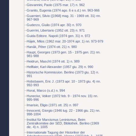
Giovannini, Paolo (1975 mar. 17) n. 962
Granito, Eugenia (1974 ago. 6 e s.d.) nn. 963-966
Guarnieri, Silvio ([1968] mag. 31 - 1969 ott. 31) nn.
967-969
Guderzo, Giulio (1974 apr. 30) n. 970
Guerrini, Libertario (1952 ott. 23) n. 971
Guida Editore. Napoli (1974 gen. 31) n. 972
Hájek, Milos (1962 mar. 20-1974 apr. 1) nn. 973-979
Hanák, Péter (1974 ott. 21) n. 980
Haupt, Georges (1973 gen. 15 - 1975 gen. 21) nn.
981-988
Heidrun, Maschl (1974 ott. 1) n. 989
Hellfaier, Karl-Alexander (1957 giu. 29) n. 990
Historische Kommission. Berlino (1973 giu. 12) n.
991
Hobsbawm, Eric J. (1973 apr. 10 - 1973 giu. 4) nn.
992-993
Horat, Marco (s.d.) n. 994
Hunecke, Volker (1972 feb. 9 - 1974 nov. 15) nn.
995-996
Imarisio, Eligio (1971 ott. 25) n. 997
Innocenti, Giorgio (1946 lug. 22 - 1966 giu. 21) nn.
998-1004
Institut für Marxismus Leninismus, Beim
Zentralkomitee der SED, Bibliothek. Berlino (1969
dic. 4) n. 1005
Internationale Tagung der Historiker der
Arbeiterbewegung (ITH). Vienna (1972 feb. 1 - 1975