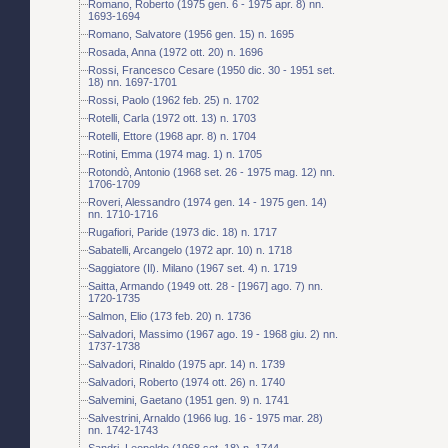
Romano, Roberto (1975 gen. 6 - 1975 apr. 8) nn.
1693-1694
Romano, Salvatore (1956 gen. 15) n. 1695
Rosada, Anna (1972 ott. 20) n. 1696
Rossi, Francesco Cesare (1950 dic. 30 - 1951 set.
18) nn. 1697-1701
Rossi, Paolo (1962 feb. 25) n. 1702
Rotelli, Carla (1972 ott. 13) n. 1703
Rotelli, Ettore (1968 apr. 8) n. 1704
Rotini, Emma (1974 mag. 1) n. 1705
Rotondò, Antonio (1968 set. 26 - 1975 mag. 12) nn.
1706-1709
Roveri, Alessandro (1974 gen. 14 - 1975 gen. 14)
nn. 1710-1716
Rugafiori, Paride (1973 dic. 18) n. 1717
Sabatelli, Arcangelo (1972 apr. 10) n. 1718
Saggiatore (Il). Milano (1967 set. 4) n. 1719
Saitta, Armando (1949 ott. 28 - [1967] ago. 7) nn.
1720-1735
Salmon, Elio (173 feb. 20) n. 1736
Salvadori, Massimo (1967 ago. 19 - 1968 giu. 2) nn.
1737-1738
Salvadori, Rinaldo (1975 apr. 14) n. 1739
Salvadori, Roberto (1974 ott. 26) n. 1740
Salvemini, Gaetano (1951 gen. 9) n. 1741
Salvestrini, Arnaldo (1966 lug. 16 - 1975 mar. 28)
nn. 1742-1743
Sandri, Leopoldo (1968 set. 18) n. 1744