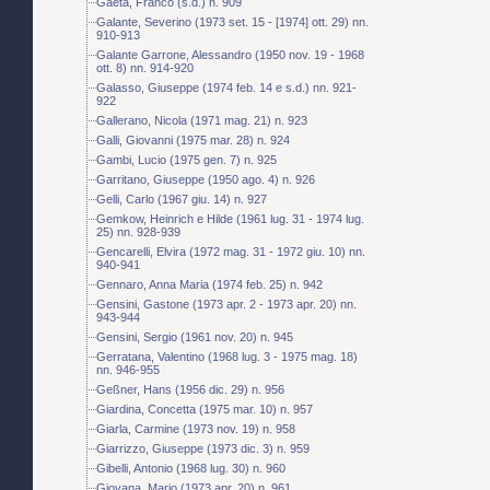
Gaeta, Franco (s.d.) n. 909
Galante, Severino (1973 set. 15 - [1974] ott. 29) nn.
910-913
Galante Garrone, Alessandro (1950 nov. 19 - 1968
ott. 8) nn. 914-920
Galasso, Giuseppe (1974 feb. 14 e s.d.) nn. 921-
922
Gallerano, Nicola (1971 mag. 21) n. 923
Galli, Giovanni (1975 mar. 28) n. 924
Gambi, Lucio (1975 gen. 7) n. 925
Garritano, Giuseppe (1950 ago. 4) n. 926
Gelli, Carlo (1967 giu. 14) n. 927
Gemkow, Heinrich e Hilde (1961 lug. 31 - 1974 lug.
25) nn. 928-939
Gencarelli, Elvira (1972 mag. 31 - 1972 giu. 10) nn.
940-941
Gennaro, Anna Maria (1974 feb. 25) n. 942
Gensini, Gastone (1973 apr. 2 - 1973 apr. 20) nn.
943-944
Gensini, Sergio (1961 nov. 20) n. 945
Gerratana, Valentino (1968 lug. 3 - 1975 mag. 18)
nn. 946-955
Geßner, Hans (1956 dic. 29) n. 956
Giardina, Concetta (1975 mar. 10) n. 957
Giarla, Carmine (1973 nov. 19) n. 958
Giarrizzo, Giuseppe (1973 dic. 3) n. 959
Gibelli, Antonio (1968 lug. 30) n. 960
Giovana, Mario (1973 apr. 20) n. 961