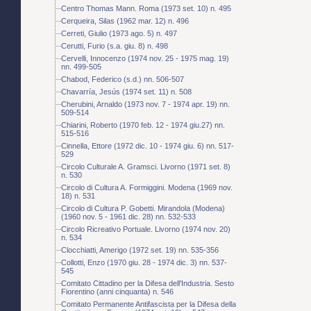
Centro Thomas Mann. Roma (1973 set. 10) n. 495
Cerqueira, Silas (1962 mar. 12) n. 496
Cerreti, Giulio (1973 ago. 5) n. 497
Cerutti, Furio (s.a. giu. 8) n. 498
Cervelli, Innocenzo (1974 nov. 25 - 1975 mag. 19)
nn. 499-505
Chabod, Federico (s.d.) nn. 506-507
Chavarría, Jesús (1974 set. 11) n. 508
Cherubini, Arnaldo (1973 nov. 7 - 1974 apr. 19) nn.
509-514
Chiarini, Roberto (1970 feb. 12 - 1974 giu.27) nn.
515-516
Cinnella, Ettore (1972 dic. 10 - 1974 giu. 6) nn. 517-
529
Circolo Culturale A. Gramsci. Livorno (1971 set. 8)
n. 530
Circolo di Cultura A. Formiggini. Modena (1969 nov.
18) n. 531
Circolo di Cultura P. Gobetti. Mirandola (Modena)
(1960 nov. 5 - 1961 dic. 28) nn. 532-533
Circolo Ricreativo Portuale. Livorno (1974 nov. 20)
n. 534
Clocchiatti, Amerigo (1972 set. 19) nn. 535-356
Collotti, Enzo (1970 giu. 28 - 1974 dic. 3) nn. 537-
545
Comitato Cittadino per la Difesa dell'Industria. Sesto
Fiorentino (anni cinquanta) n. 546
Comitato Permanente Antifascista per la Difesa della