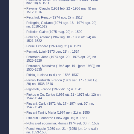
nov. 10) n. 1511
Pavone, Claudio (1951 feb. 22 - 1956 mar. 5) nn.
1512-1516
Pecchioli, Renzo (1974 ago. 2) n. 1517
Pellegrini, Giuliano (1974 ago. 16 - 1974 ago. 29)
nn. 1518-1519
Pelletier, Claire (1975 mag. 29) n. 1520
Pellicani, Antonio (1967 lug. 10 - 1968 ott. 24) nn.
1521-1522
Perini, Leandro (1974 lug. 31) n. 1523
Permoli, Luigi (1973 gen. 29) n. 1524
Petersen, Jens (1973 ago. 20 - 1975 apr. 25) nn.
1525-1529
Petrocchi, Massimo (1948 apr. 19 - [post 1950]) nn.
1530-1535
Piddiu, Luciana (s.d.) nn. 1536-1537
Pieroni Bortolotti, Franca (1969 set. 17 - 1070 lug.
29) nn. 1538-1540
Pignatelli, Franco (1972 dic. 5) n. 1541
Pinkus e Co. Zurigo (1966 ott. 21 - 1973 giu. 12) nn.
1542-1544
Pinzani, Carlo (1972 feb. 17 - 1974 set. 30) nn.
1545-1549
Pinzani Tanini, Maria (1974 gen. 21) n. 1550
Pinzauti, Leonardo (1957 ago. 10) n. 1551
Politica ed economia. Roma (1974 set. 30) n. 1552
Ponsi, Angelo (1950 set. 21 - [1950 ]ott. 14 e s.d.)
nn. 1553-1555