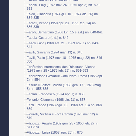
Faccini, Luigi (1973 nov. 26 - 1975 apr. 8) nn. 829-
833
Falco, Giancarlo (1974 giu. 10 - 1974 dic. 26) nn.
834-835
Farneti, Ireneo (1950 apr. 20 - 1951 feb. 14) nn.
836-839
Farolfi, Bernardino (1966 lug. 15 e s.d.) nn. 840-841
Fasola, Cesare (s.d.) n. 842
Fasoli, Gina (1968 set. 21 - 1969 nov. 1) nn. 843-
844
Favilli, Giovanni (1974 mar. 13) n. 845
Favilli, Paolo (1973 nov. 10 - 1975 mag. 22) nn. 846-
850
Fédération International des Résistans. Vienna
(1973 gen. 25 - 1973 feb. 23) nn. 851-853
Federazione Giovanile Comunista. Roma (1955 apr.
2) n. 854
Feltrinelli Editore. Milano (1956 gen. 17 - 1973 mag.
8) nn. 855-865
Ferrari, Francesco (1974 apr. 7) n. 866
Ferrario, Clemente (1968 dic. 11) n. 867
Ferri, Franco (1968 ago. 13 - 1968 set. 13) nn. 868-
869
Figurelli, Michela e Forti Camilla (1973 nov. 12) n.
870
Filippuzzi, Angelo (1952 gen. 25 - 1956 feb. 2) nn.
871-874
Filippuzzi, Luisa (1957 ago. 23) n. 875