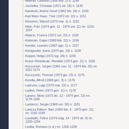
Itinerari. Genova (1956 nov. 2) n. 1148
Juchelka, Christian (1971 ott. 18) n. 1149
Kaminski, Andrei Josef (1962 feb. 26) n. 1150
Karl Marx Haus. Trier (1972 ott. 10) n. 1151
Kissimov, Wassil (1973 mar. 1) n. 1152
Klein, Fritz (1974 gen. 11 - 1974 set. 11) nn. 1153-
1154
Klopcic, France (1972 set. 23) n. 1155
Koloman, Gajan (1969 feb. 22) n. 1156
Konder, Leandro (1967 ago. 1) n. 1157
Königseder, Karin (1974 giu. 19) n. 1158
Koppel, Helga (1972 lug. 28) n. 1159
Kraus Periodicals. Nendeln (1973 gen. 11) n. 1160
Kuczynski, Jürgen (1961 nov. 11 - 1974 feb. 25) nn.
1161-1174
Kuczynski, Thomas (1973 giu. 15) n. 1175
Kurella, Alfred (1968 gen. 3) n. 1176
Labruna, Luigi (1973 mar. 22) n. 1177
Ladkin, Peter (1973 gen. 11) n. 1178
Lanaro, Silvio (1973 dic. 22 - 1974 gen. 22) nn.
1179-1180
Landucci, Sergio (1968 set. 30) n. 1181
Laterza Editore. Bari (1950 feb. 6 - 1975 gen. 21)
nn. 1182-1199
Laudadio, Felice (1974 mag. 14 - 1974 ott. 9) nn.
1200-1204
Ledda, Romano (s.d.) nn. 1205-1209