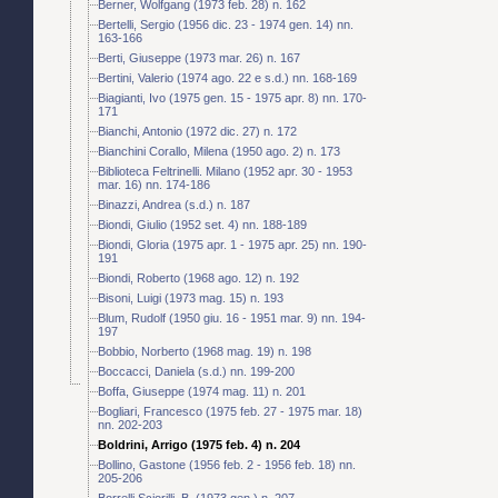
Berner, Wolfgang (1973 feb. 28) n. 162
Bertelli, Sergio (1956 dic. 23 - 1974 gen. 14) nn.
163-166
Berti, Giuseppe (1973 mar. 26) n. 167
Bertini, Valerio (1974 ago. 22 e s.d.) nn. 168-169
Biagianti, Ivo (1975 gen. 15 - 1975 apr. 8) nn. 170-
171
Bianchi, Antonio (1972 dic. 27) n. 172
Bianchini Corallo, Milena (1950 ago. 2) n. 173
Biblioteca Feltrinelli. Milano (1952 apr. 30 - 1953
mar. 16) nn. 174-186
Binazzi, Andrea (s.d.) n. 187
Biondi, Giulio (1952 set. 4) nn. 188-189
Biondi, Gloria (1975 apr. 1 - 1975 apr. 25) nn. 190-
191
Biondi, Roberto (1968 ago. 12) n. 192
Bisoni, Luigi (1973 mag. 15) n. 193
Blum, Rudolf (1950 giu. 16 - 1951 mar. 9) nn. 194-
197
Bobbio, Norberto (1968 mag. 19) n. 198
Boccacci, Daniela (s.d.) nn. 199-200
Boffa, Giuseppe (1974 mag. 11) n. 201
Bogliari, Francesco (1975 feb. 27 - 1975 mar. 18)
nn. 202-203
Boldrini, Arrigo (1975 feb. 4) n. 204
Bollino, Gastone (1956 feb. 2 - 1956 feb. 18) nn.
205-206
Borrelli Sciorilli, B. (1973 gen.) n. 207