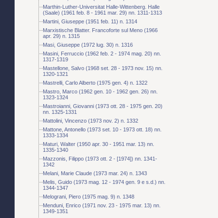
Marthin-Luther-Universitat Halle-Wittenberg. Halle
(Saale) (1961 feb. 8 - 1961 mar. 29) nn. 1311-1313
Martini, Giuseppe (1951 feb. 11) n. 1314
Marxistische Blatter. Francoforte sul Meno (1966
apr. 29) n. 1315
Masi, Giuseppe (1972 lug. 30) n. 1316
Masini, Ferruccio (1962 feb. 2 - 1974 mag. 20) nn.
1317-1319
Mastellone, Salvo (1968 set. 28 - 1973 nov. 15) nn.
1320-1321
Mastrelli, Carlo Alberto (1975 gen. 4) n. 1322
Mastro, Marco (1962 gen. 10 - 1962 gen. 26) nn.
1323-1324
Mastroianni, Giovanni (1973 ott. 28 - 1975 gen. 20)
nn. 1325-1331
Mattolini, Vincenzo (1973 nov. 2) n. 1332
Mattone, Antonello (1973 set. 10 - 1973 ott. 18) nn.
1333-1334
Maturi, Walter (1950 apr. 30 - 1951 mar. 13) nn.
1335-1340
Mazzonis, Filippo (1973 ott. 2 - [1974]) nn. 1341-
1342
Melani, Marie Claude (1973 mar. 24) n. 1343
Melis, Guido (1973 mag. 12 - 1974 gen. 9 e s.d.) nn.
1344-1347
Melograni, Piero (1975 mag. 9) n. 1348
Menduni, Enrico (1971 nov. 23 - 1975 mar. 13) nn.
1349-1351