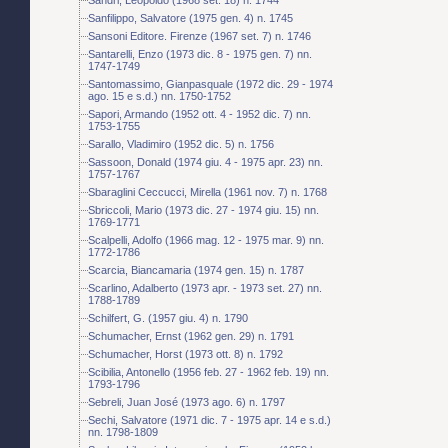
Sanfilippo, Salvatore (1975 gen. 4) n. 1745
Sansoni Editore. Firenze (1967 set. 7) n. 1746
Santarelli, Enzo (1973 dic. 8 - 1975 gen. 7) nn.
1747-1749
Santomassimo, Gianpasquale (1972 dic. 29 - 1974
ago. 15 e s.d.) nn. 1750-1752
Sapori, Armando (1952 ott. 4 - 1952 dic. 7) nn.
1753-1755
Sarallo, Vladimiro (1952 dic. 5) n. 1756
Sassoon, Donald (1974 giu. 4 - 1975 apr. 23) nn.
1757-1767
Sbaraglini Ceccucci, Mirella (1961 nov. 7) n. 1768
Sbriccoli, Mario (1973 dic. 27 - 1974 giu. 15) nn.
1769-1771
Scalpelli, Adolfo (1966 mag. 12 - 1975 mar. 9) nn.
1772-1786
Scarcia, Biancamaria (1974 gen. 15) n. 1787
Scarlino, Adalberto (1973 apr. - 1973 set. 27) nn.
1788-1789
Schilfert, G. (1957 giu. 4) n. 1790
Schumacher, Ernst (1962 gen. 29) n. 1791
Schumacher, Horst (1973 ott. 8) n. 1792
Scibilia, Antonello (1956 feb. 27 - 1962 feb. 19) nn.
1793-1796
Sebreli, Juan José (1973 ago. 6) n. 1797
Sechi, Salvatore (1971 dic. 7 - 1975 apr. 14 e s.d.)
nn. 1798-1809