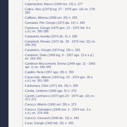
Calamandrei, Mauro (1949 nov. 23) n. 277
Calice, Nino ([1973] lug. 27 - 1975 gen. 16) nn. 278-
282
Califano, Mimma (1968 set. 26) n. 283
Camaiani, Pier Giorgio (1973 giu. 14) n. 284
Camassa, Giorgio (1975 gen. 13 - 1975 feb. 6 e
s.d.) nn. 285-288
Camparini, Aurelia (1974 dic. 6) n. 289
Campinoti, Renato (1972 dic. 28 - 1973 mar. 22) nn.
290-292
Candeloro, Giorgio (1974 lug. 19) n. 293
Cantimori, Delio (1949 lug. 9 - 1957 ago. 23 e s.d.)
nn. 294-345
Cantimori Mezzomonti, Emma (1949 ago. 11 - 1950
apr. 1) nn. 346-349
Capitini, Nicla (1957 ago. 26) n. 350
Caracciolo, Alberto (1943 lug. 23 - 1974 gen. 30 e
s.d.) nn. 351-368
Carbonara, Cleto (1971 feb. 26) n. 369
Cardia, Umberto (1966 ago. 5) n. 370
Caretti, Lanfranco (1973 gen.23 - 1974 apr. 10) nn.
371-372
Carocci, Alberto (1950 set. 28) n. 373
Carocci, Giampiero (1948 nov. 2 - 1974 nov. 3 e
s.d.) nn. 374-448
Carocci, Giovanni (1949 dic. 15) n. 449
Carpi, Giorgio (1962 feb. 25) n. 450