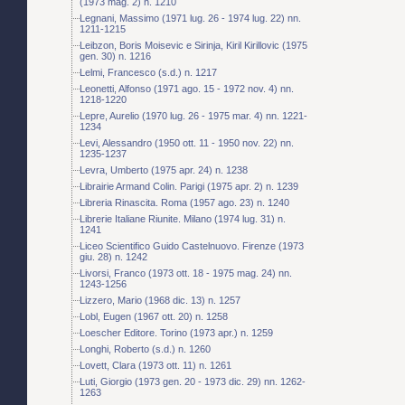
(1973 mag. 2) n. 1210
Legnani, Massimo (1971 lug. 26 - 1974 lug. 22) nn.
1211-1215
Leibzon, Boris Moisevic e Sirinja, Kiril Kirillovic (1975
gen. 30) n. 1216
Lelmi, Francesco (s.d.) n. 1217
Leonetti, Alfonso (1971 ago. 15 - 1972 nov. 4) nn.
1218-1220
Lepre, Aurelio (1970 lug. 26 - 1975 mar. 4) nn. 1221-
1234
Levi, Alessandro (1950 ott. 11 - 1950 nov. 22) nn.
1235-1237
Levra, Umberto (1975 apr. 24) n. 1238
Librairie Armand Colin. Parigi (1975 apr. 2) n. 1239
Libreria Rinascita. Roma (1957 ago. 23) n. 1240
Librerie Italiane Riunite. Milano (1974 lug. 31) n.
1241
Liceo Scientifico Guido Castelnuovo. Firenze (1973
giu. 28) n. 1242
Livorsi, Franco (1973 ott. 18 - 1975 mag. 24) nn.
1243-1256
Lizzero, Mario (1968 dic. 13) n. 1257
Lobl, Eugen (1967 ott. 20) n. 1258
Loescher Editore. Torino (1973 apr.) n. 1259
Longhi, Roberto (s.d.) n. 1260
Lovett, Clara (1973 ott. 11) n. 1261
Luti, Giorgio (1973 gen. 20 - 1973 dic. 29) nn. 1262-
1263