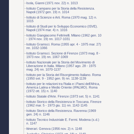
Isola, Gianni (1971 nov. 22) n. 1013
Istituto Campano per la Storia della Resistenza.
Napoli (1972 gen. 19) n. 1014
Istituto di Scienze e Arti. Roma (1970 mag. 12) n.
1015
Istituto di Studi per lo Sviluppo Economico (ISVE).
Napoli (1974 mar. 4) n. 1016
Istituto Giangiacomo Feltrinelli. Milano (1962 gen. 10
- 1974 nov. 19) nn. 1017-1031
Istituto Gramsci. Roma (1955 apr. 4 - 1975 mar. 27)
nn. 1032-1066
Istituto Gramsci. Sezione di Firenze (1973 mag. 8 -
1973 nov. 19) nn. 1067-1069
Istituto Nazionale per la Storia del Movimento di
Liberazione in Italia. Milano (1957 ago. 28 - 1975
mag. 24) nn. 1070-1137
Istituto per la Storia del Risorgimento Italiano. Roma
(1950 set. 9 - 1952 gen. 9) nn. 1138-1139
Istituto per le relazioni tra l'Italia e i Paesi dell'Africa,
America Latina e Medio Oriente (IPALMO). Roma
(1972 ott. 15) n. 1140
Istituto Statale d'Arte. Firenze (1973 set. 5) n. 1141
Istituto Storico della Resistenza in Toscana. Firenze
(1962 mar. 5 - 1973 giu. 11) nn. 1142-1145
Istituto Storico della Resistenza. Ravenna (1969
gen. 24) n. 1146
Istituto Tecnico Industriale E. Fermi. Modena (s.d.)
n. 1147
Itinerari. Genova (1956 nov. 2) n. 1148
Juchelka, Christian (1971 ott. 18) n. 1149