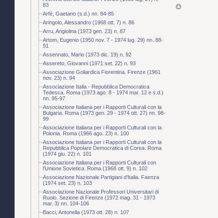
83
Arfè, Gaetano (s.d.) nn. 84-85
Aringolo, Alessandro (1968 ott. 7) n. 86
Arru, Angiolina (1973 gen. 23) n. 87
Artom, Eugenio (1950 nov. 7 - 1974 lug. 29) nn. 88-
91
Assennato, Mario (1973 dic. 19) n. 92
Assereto, Giovanni (1971 set. 22) n. 93
Associazione Goliardica Fiorentina. Firenze (1961
nov. 23) n. 94
Associazione Italia - Repubblica Democratica
Tedesca. Roma (1973 ago. 8 - 1974 mar. 12 e s.d.)
nn. 95-97
Associazione Italiana per i Rapporti Culturali con la
Bulgaria. Roma (1973 gen. 29 - 1974 ott. 27) nn. 98-
99
Associazione Italiana per i Rapporti Culturali con la
Polonia. Roma (1966 ago. 23) n. 100
Associazione Italiana per i Rapporti Culturali con la
Repubblica Popolare Democratica di Corea. Roma
(1974 giu. 22) n. 101
Associazione Italiana per i Rapporti Culturali con
l'Unione Sovietica. Roma (1968 ott. 9) n. 102
Associazione Nazionale Partigiani d'Italia. Faenza
(1974 set. 23) n. 103
Associazione Nazionale Professori Universitari di
Ruolo. Sezione di Firenze (1972 mag. 31 - 1973
mar. 3) nn. 104-106
Bacci, Antonella (1973 ott. 28) n. 107