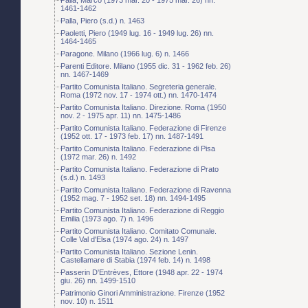
1461-1462
Palla, Piero (s.d.) n. 1463
Paoletti, Piero (1949 lug. 16 - 1949 lug. 26) nn.
1464-1465
Paragone. Milano (1966 lug. 6) n. 1466
Parenti Editore. Milano (1955 dic. 31 - 1962 feb. 26)
nn. 1467-1469
Partito Comunista Italiano. Segreteria generale.
Roma (1972 nov. 17 - 1974 ott.) nn. 1470-1474
Partito Comunista Italiano. Direzione. Roma (1950
nov. 2 - 1975 apr. 11) nn. 1475-1486
Partito Comunista Italiano. Federazione di Firenze
(1952 ott. 17 - 1973 feb. 17) nn. 1487-1491
Partito Comunista Italiano. Federazione di Pisa
(1972 mar. 26) n. 1492
Partito Comunista Italiano. Federazione di Prato
(s.d.) n. 1493
Partito Comunista Italiano. Federazione di Ravenna
(1952 mag. 7 - 1952 set. 18) nn. 1494-1495
Partito Comunista Italiano. Federazione di Reggio
Emilia (1973 ago. 7) n. 1496
Partito Comunista Italiano. Comitato Comunale.
Colle Val d'Elsa (1974 ago. 24) n. 1497
Partito Comunista Italiano. Sezione Lenin.
Castellamare di Stabia (1974 feb. 14) n. 1498
Passerin D'Entrèves, Ettore (1948 apr. 22 - 1974
giu. 26) nn. 1499-1510
Patrimonio Ginori Amministrazione. Firenze (1952
nov. 10) n. 1511