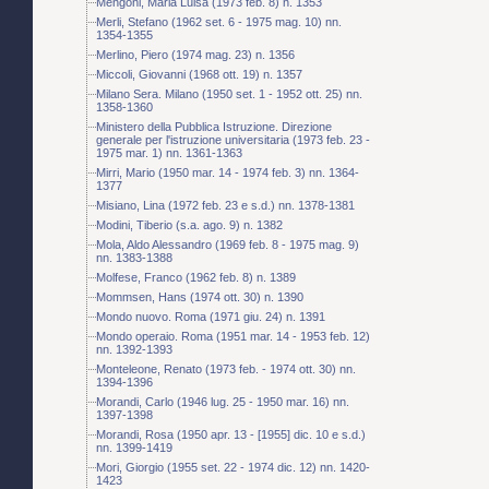
Mengoni, Maria Luisa (1973 feb. 8) n. 1353
Merli, Stefano (1962 set. 6 - 1975 mag. 10) nn.
1354-1355
Merlino, Piero (1974 mag. 23) n. 1356
Miccoli, Giovanni (1968 ott. 19) n. 1357
Milano Sera. Milano (1950 set. 1 - 1952 ott. 25) nn.
1358-1360
Ministero della Pubblica Istruzione. Direzione
generale per l'istruzione universitaria (1973 feb. 23 -
1975 mar. 1) nn. 1361-1363
Mirri, Mario (1950 mar. 14 - 1974 feb. 3) nn. 1364-
1377
Misiano, Lina (1972 feb. 23 e s.d.) nn. 1378-1381
Modini, Tiberio (s.a. ago. 9) n. 1382
Mola, Aldo Alessandro (1969 feb. 8 - 1975 mag. 9)
nn. 1383-1388
Molfese, Franco (1962 feb. 8) n. 1389
Mommsen, Hans (1974 ott. 30) n. 1390
Mondo nuovo. Roma (1971 giu. 24) n. 1391
Mondo operaio. Roma (1951 mar. 14 - 1953 feb. 12)
nn. 1392-1393
Monteleone, Renato (1973 feb. - 1974 ott. 30) nn.
1394-1396
Morandi, Carlo (1946 lug. 25 - 1950 mar. 16) nn.
1397-1398
Morandi, Rosa (1950 apr. 13 - [1955] dic. 10 e s.d.)
nn. 1399-1419
Mori, Giorgio (1955 set. 22 - 1974 dic. 12) nn. 1420-
1423