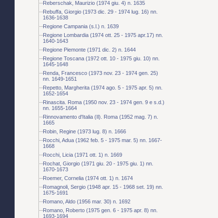
Reberschak, Maurizio (1974 giu. 4) n. 1635
Rebuffa, Giorgio (1973 dic. 29 - 1974 lug. 16) nn.
1636-1638
Regione Campania (s.l.) n. 1639
Regione Lombardia (1974 ott. 25 - 1975 apr.17) nn.
1640-1643
Regione Piemonte (1971 dic. 2) n. 1644
Regione Toscana (1972 ott. 10 - 1975 giu. 10) nn.
1645-1648
Renda, Francesco (1973 nov. 23 - 1974 gen. 25)
nn. 1649-1651
Repetto, Margherita (1974 ago. 5 - 1975 apr. 5) nn.
1652-1654
Rinascita. Roma (1950 nov. 23 - 1974 gen. 9 e s.d.)
nn. 1655-1664
Rinnovamento d'Italia (Il). Roma (1952 mag. 7) n.
1665
Robin, Regine (1973 lug. 8) n. 1666
Rocchi, Adua (1962 feb. 5 - 1975 mar. 5) nn. 1667-
1668
Rocchi, Licia (1971 ott. 1) n. 1669
Rochat, Giorgio (1971 giu. 20 - 1975 giu. 1) nn.
1670-1673
Roemer, Cornelia (1974 ott. 1) n. 1674
Romagnoli, Sergio (1948 apr. 15 - 1968 set. 19) nn.
1675-1691
Romano, Aldo (1956 mar. 30) n. 1692
Romano, Roberto (1975 gen. 6 - 1975 apr. 8) nn.
1693-1694