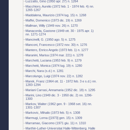
Luzzatto, Gino (1950 apr. 27) n. 1264
Macchioro, Aurelio (1972 feb. 1 - 1974 feb. 4) nn.
1265-1267
Maddalena, Maurizio (1974 lug. 15) n. 1268
Maffei, Domenico (1973 dic. 19) n. 1269
Mallman, Willy (1949 nov. 26) n. 1270
Manacorda, Gastone (1949 ott. 30 - 1975 apr. 1)
nn. 1271-1274
Mancinelli, G. (1950 ago. 5) n. 1275
Manconi, Francesco (1972 nov. 30) n. 1276
Mantero, Enrico Angelo (1973 feb. 1) n. 1277
Maranini, Marisa (1974 mar. 221) n. 1278
Marchetti, Luciana (1953 feb. 9) n. 1279
Marchetti, Monica (1974 lug. 19) n. 1280
Marchi, Nara (s.d.) n. 1281
Marcolungo, Luigi (1974 nov. 22) n. 1282
Marek, Franz (1964 ott. 11 - 1972 feb. 3 e s.d.) nn.
1283-1294
Mariani Carrasi, Annamaria (1952 dic. 18) n. 1295
Marini, Lino (1949 dic. 3 - 1950 dic. 2) nn. 1296-
1300
Markov, Walter (1962 gen. 9 - 1968 set. 16) nn.
1301-1307
Markovic, Mihailo (1973 feb. 5) n. 1308
Marmugi, Lorna ([1973] gen. 15) n. 1309
Marramao, Giacomo (1971 giu. 11) n. 1310
Marthin-Luther-Universitat Halle-Wittenberg. Halle