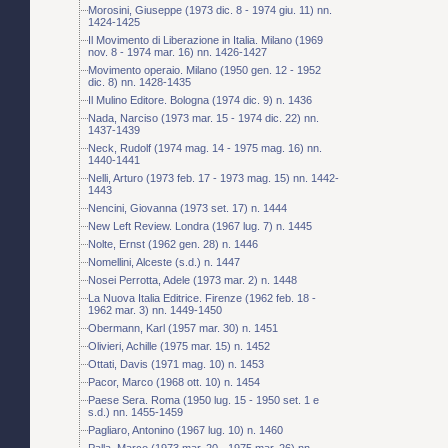
Morosini, Giuseppe (1973 dic. 8 - 1974 giu. 11) nn.
1424-1425
Il Movimento di Liberazione in Italia. Milano (1969
nov. 8 - 1974 mar. 16) nn. 1426-1427
Movimento operaio. Milano (1950 gen. 12 - 1952
dic. 8) nn. 1428-1435
Il Mulino Editore. Bologna (1974 dic. 9) n. 1436
Nada, Narciso (1973 mar. 15 - 1974 dic. 22) nn.
1437-1439
Neck, Rudolf (1974 mag. 14 - 1975 mag. 16) nn.
1440-1441
Nelli, Arturo (1973 feb. 17 - 1973 mag. 15) nn. 1442-
1443
Nencini, Giovanna (1973 set. 17) n. 1444
New Left Review. Londra (1967 lug. 7) n. 1445
Nolte, Ernst (1962 gen. 28) n. 1446
Nomellini, Alceste (s.d.) n. 1447
Nosei Perrotta, Adele (1973 mar. 2) n. 1448
La Nuova Italia Editrice. Firenze (1962 feb. 18 -
1962 mar. 3) nn. 1449-1450
Obermann, Karl (1957 mar. 30) n. 1451
Olivieri, Achille (1975 mar. 15) n. 1452
Ottati, Davis (1971 mag. 10) n. 1453
Pacor, Marco (1968 ott. 10) n. 1454
Paese Sera. Roma (1950 lug. 15 - 1950 set. 1 e
s.d.) nn. 1455-1459
Pagliaro, Antonino (1967 lug. 10) n. 1460
Palla, Marco (1973 mar. 20 - 1975 mar. 26) nn.