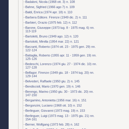
Badaloni, Nicola (1968 ott. 3) n. 108
Bahne, Sigfried (1966 ago 7) n. 109
Baldi, Enrica (1974 apr. 18) n. 110
Barbera Editore. Firenze (1949 dic. 2) n. 111
Barbieri, Orazio (1975 feb. 12) n. 112
Barone, Giuseppe (1973 lug. 8 - 1975 mag. 6) nn.
113-119
Bartoletti, Bruno (1949 ago. 12) n. 120
Bartolotti, Mirella (1954 mar. 22) n. 121
Barzanti, Roberto (1974 ott. 23 - 1975 gen. 29) nn.
122-124
Battaglia, Roberto (1955 apr. 11 - 1959 gen. 19) nn.
125-126
Bedeschi, Lorenzo (1974 giu. 27 - 1974 dic. 10) nn.
127-128
Belfagor. Firenze (1949 giu. 18 - 1974 lug. 20) nn.
129-144
Belvederi, Raffaele (1950 giu. 2) n. 145
Bendiscioli, Mario (1970 gen. 19) n. 146
Berengo, Marino (1950 giu. 30 - 1973 dic. 20) nn.
147-150
Bergamino, Antonietta (1956 mar. 16) n. 151
Bergonzini, Luciano (1968 ott. 10) n. 152
Berlinguer, Giovanni (1973 mag. 19) n. 153
Berlinguer, Luigi (1973 mag. 13 - 1975 giu. 21) nn.
154-161
Berner, Wolfgang (1973 feb. 28) n. 162