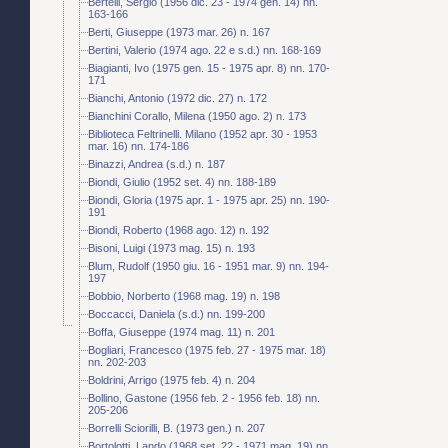
Bertelli, Sergio (1956 dic. 23 - 1974 gen. 14) nn.
163-166
Berti, Giuseppe (1973 mar. 26) n. 167
Bertini, Valerio (1974 ago. 22 e s.d.) nn. 168-169
Biagianti, Ivo (1975 gen. 15 - 1975 apr. 8) nn. 170-
171
Bianchi, Antonio (1972 dic. 27) n. 172
Bianchini Corallo, Milena (1950 ago. 2) n. 173
Biblioteca Feltrinelli. Milano (1952 apr. 30 - 1953
mar. 16) nn. 174-186
Binazzi, Andrea (s.d.) n. 187
Biondi, Giulio (1952 set. 4) nn. 188-189
Biondi, Gloria (1975 apr. 1 - 1975 apr. 25) nn. 190-
191
Biondi, Roberto (1968 ago. 12) n. 192
Bisoni, Luigi (1973 mag. 15) n. 193
Blum, Rudolf (1950 giu. 16 - 1951 mar. 9) nn. 194-
197
Bobbio, Norberto (1968 mag. 19) n. 198
Boccacci, Daniela (s.d.) nn. 199-200
Boffa, Giuseppe (1974 mag. 11) n. 201
Bogliari, Francesco (1975 feb. 27 - 1975 mar. 18)
nn. 202-203
Boldrini, Arrigo (1975 feb. 4) n. 204
Bollino, Gastone (1956 feb. 2 - 1956 feb. 18) nn.
205-206
Borrelli Sciorilli, B. (1973 gen.) n. 207
Bortolotti, Lando (1968 set. 22 - 1971 mag. 19) nn.