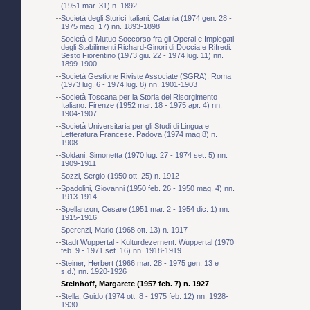
(1951 mar. 31) n. 1892
Società degli Storici Italiani. Catania (1974 gen. 28 -
1975 mag. 17) nn. 1893-1898
Società di Mutuo Soccorso fra gli Operai e Impiegati
degli Stabilimenti Richard-Ginori di Doccia e Rifredi.
Sesto Fiorentino (1973 giu. 22 - 1974 lug. 11) nn.
1899-1900
Società Gestione Riviste Associate (SGRA). Roma
(1973 lug. 6 - 1974 lug. 8) nn. 1901-1903
Società Toscana per la Storia del Risorgimento
Italiano. Firenze (1952 mar. 18 - 1975 apr. 4) nn.
1904-1907
Società Universitaria per gli Studi di Lingua e
Letteratura Francese. Padova (1974 mag.8) n.
1908
Soldani, Simonetta (1970 lug. 27 - 1974 set. 5) nn.
1909-1911
Sozzi, Sergio (1950 ott. 25) n. 1912
Spadolini, Giovanni (1950 feb. 26 - 1950 mag. 4) nn.
1913-1914
Spellanzon, Cesare (1951 mar. 2 - 1954 dic. 1) nn.
1915-1916
Sperenzi, Mario (1968 ott. 13) n. 1917
Stadt Wuppertal - Kulturdezernent. Wuppertal (1970
feb. 9 - 1971 set. 16) nn. 1918-1919
Steiner, Herbert (1966 mar. 28 - 1975 gen. 13 e
s.d.) nn. 1920-1926
Steinhoff, Margarete (1957 feb. 7) n. 1927
Stella, Guido (1974 ott. 8 - 1975 feb. 12) nn. 1928-
1930