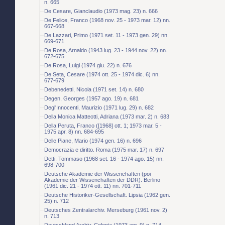
n. 665
De Cesare, Gianclaudio (1973 mag. 23) n. 666
De Felice, Franco (1968 nov. 25 - 1973 mar. 12) nn.
667-668
De Lazzari, Primo (1971 set. 11 - 1973 gen. 29) nn.
669-671
De Rosa, Arnaldo (1943 lug. 23 - 1944 nov. 22) nn.
672-675
De Rosa, Luigi (1974 giu. 22) n. 676
De Seta, Cesare (1974 ott. 25 - 1974 dic. 6) nn.
677-679
Debenedetti, Nicola (1971 set. 14) n. 680
Degen, Georges (1957 ago. 19) n. 681
Degl'Innocenti, Maurizio (1971 lug. 29) n. 682
Della Monica Matteotti, Adriana (1973 mar. 2) n. 683
Della Peruta, Franco ([1968] ott. 1; 1973 mar. 5 -
1975 apr. 8) nn. 684-695
Delle Piane, Mario (1974 gen. 16) n. 696
Democrazia e diritto. Roma (1975 mar. 17) n. 697
Detti, Tommaso (1968 set. 16 - 1974 ago. 15) nn.
698-700
Deutsche Akademie der Wissenchaften (poi
Akademie der Wissenchaften der DDR). Berlino
(1961 dic. 21 - 1974 ott. 11) nn. 701-711
Deutsche Historiker-Gesellschaft. Lipsia (1962 gen.
25) n. 712
Deutsches Zentralarchiv. Merseburg (1961 nov. 2)
n. 713
Deutschland Archiv. Colonia (1973 apr. 9) n. 714