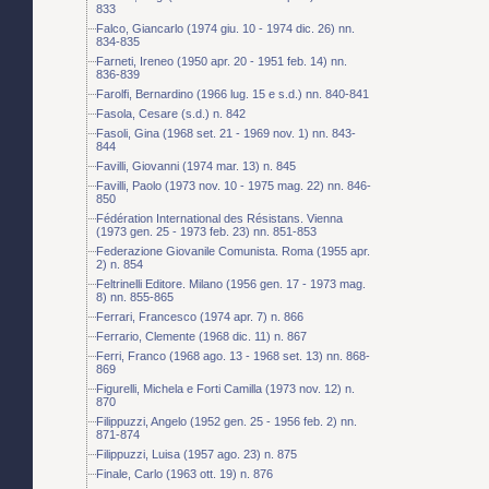
833
Falco, Giancarlo (1974 giu. 10 - 1974 dic. 26) nn.
834-835
Farneti, Ireneo (1950 apr. 20 - 1951 feb. 14) nn.
836-839
Farolfi, Bernardino (1966 lug. 15 e s.d.) nn. 840-841
Fasola, Cesare (s.d.) n. 842
Fasoli, Gina (1968 set. 21 - 1969 nov. 1) nn. 843-
844
Favilli, Giovanni (1974 mar. 13) n. 845
Favilli, Paolo (1973 nov. 10 - 1975 mag. 22) nn. 846-
850
Fédération International des Résistans. Vienna
(1973 gen. 25 - 1973 feb. 23) nn. 851-853
Federazione Giovanile Comunista. Roma (1955 apr.
2) n. 854
Feltrinelli Editore. Milano (1956 gen. 17 - 1973 mag.
8) nn. 855-865
Ferrari, Francesco (1974 apr. 7) n. 866
Ferrario, Clemente (1968 dic. 11) n. 867
Ferri, Franco (1968 ago. 13 - 1968 set. 13) nn. 868-
869
Figurelli, Michela e Forti Camilla (1973 nov. 12) n.
870
Filippuzzi, Angelo (1952 gen. 25 - 1956 feb. 2) nn.
871-874
Filippuzzi, Luisa (1957 ago. 23) n. 875
Finale, Carlo (1963 ott. 19) n. 876