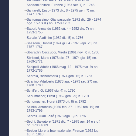
Sansoni Editore. Firenze (1967 set. 7) n. 1746
Santarelli, Enzo (1973 dic. 8 - 1975 gen. 7) nn.
1747-1749
Santomassimo, Gianpasquale (1972 dic. 29 - 1974
ago. 15 e s.d.) nn. 1750-1752
Sapori, Armando (1952 ott. 4 - 1952 dic. 7) nn.
1753-1755
Sarallo, Vladimiro (1952 dic. 5) n. 1756
Sassoon, Donald (1974 giu. 4 - 1975 apr. 23) nn.
1757-1767
Sbaraglini Ceccucci, Mirella (1961 nov. 7) n. 1768
Sbriccoli, Mario (1973 dic. 27 - 1974 giu. 15) nn.
1769-1771
Scalpelli, Adolfo (1966 mag. 12 - 1975 mar. 9) nn.
1772-1786
Scarcia, Biancamaria (1974 gen. 15) n. 1787
Scarlino, Adalberto (1973 apr. - 1973 set. 27) nn.
1788-1789
Schilfert, G. (1957 giu. 4) n. 1790
Schumacher, Ernst (1962 gen. 29) n. 1791
Schumacher, Horst (1973 ott. 8) n. 1792
Scibilia, Antonello (1956 feb. 27 - 1962 feb. 19) nn.
1793-1796
Sebreli, Juan José (1973 ago. 6) n. 1797
Sechi, Salvatore (1971 dic. 7 - 1975 apr. 14 e s.d.)
nn. 1798-1809
Seeber Libreria Internazionale. Firenze (1952 lug.
16) n. 1810