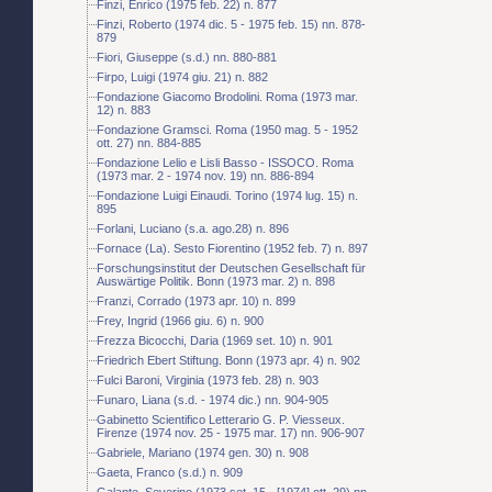
Finzi, Enrico (1975 feb. 22) n. 877
Finzi, Roberto (1974 dic. 5 - 1975 feb. 15) nn. 878-
879
Fiori, Giuseppe (s.d.) nn. 880-881
Firpo, Luigi (1974 giu. 21) n. 882
Fondazione Giacomo Brodolini. Roma (1973 mar.
12) n. 883
Fondazione Gramsci. Roma (1950 mag. 5 - 1952
ott. 27) nn. 884-885
Fondazione Lelio e Lisli Basso - ISSOCO. Roma
(1973 mar. 2 - 1974 nov. 19) nn. 886-894
Fondazione Luigi Einaudi. Torino (1974 lug. 15) n.
895
Forlani, Luciano (s.a. ago.28) n. 896
Fornace (La). Sesto Fiorentino (1952 feb. 7) n. 897
Forschungsinstitut der Deutschen Gesellschaft für
Auswärtige Politik. Bonn (1973 mar. 2) n. 898
Franzi, Corrado (1973 apr. 10) n. 899
Frey, Ingrid (1966 giu. 6) n. 900
Frezza Bicocchi, Daria (1969 set. 10) n. 901
Friedrich Ebert Stiftung. Bonn (1973 apr. 4) n. 902
Fulci Baroni, Virginia (1973 feb. 28) n. 903
Funaro, Liana (s.d. - 1974 dic.) nn. 904-905
Gabinetto Scientifico Letterario G. P. Viesseux.
Firenze (1974 nov. 25 - 1975 mar. 17) nn. 906-907
Gabriele, Mariano (1974 gen. 30) n. 908
Gaeta, Franco (s.d.) n. 909
Galante, Severino (1973 set. 15 - [1974] ott. 29) nn.