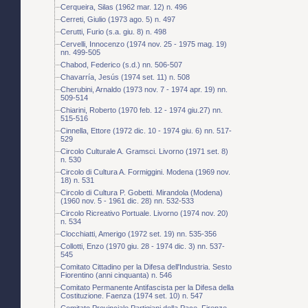
Cerqueira, Silas (1962 mar. 12) n. 496
Cerreti, Giulio (1973 ago. 5) n. 497
Cerutti, Furio (s.a. giu. 8) n. 498
Cervelli, Innocenzo (1974 nov. 25 - 1975 mag. 19)
nn. 499-505
Chabod, Federico (s.d.) nn. 506-507
Chavarría, Jesús (1974 set. 11) n. 508
Cherubini, Arnaldo (1973 nov. 7 - 1974 apr. 19) nn.
509-514
Chiarini, Roberto (1970 feb. 12 - 1974 giu.27) nn.
515-516
Cinnella, Ettore (1972 dic. 10 - 1974 giu. 6) nn. 517-
529
Circolo Culturale A. Gramsci. Livorno (1971 set. 8)
n. 530
Circolo di Cultura A. Formiggini. Modena (1969 nov.
18) n. 531
Circolo di Cultura P. Gobetti. Mirandola (Modena)
(1960 nov. 5 - 1961 dic. 28) nn. 532-533
Circolo Ricreativo Portuale. Livorno (1974 nov. 20)
n. 534
Clocchiatti, Amerigo (1972 set. 19) nn. 535-356
Collotti, Enzo (1970 giu. 28 - 1974 dic. 3) nn. 537-
545
Comitato Cittadino per la Difesa dell'Industria. Sesto
Fiorentino (anni cinquanta) n. 546
Comitato Permanente Antifascista per la Difesa della
Costituzione. Faenza (1974 set. 10) n. 547
Comitato Provinciale Partigiani della Pace. Firenze