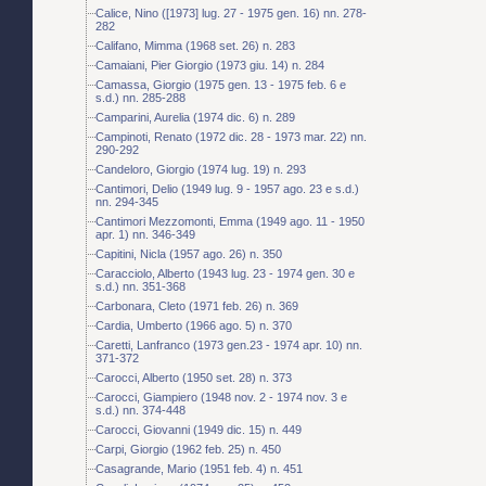
Calice, Nino ([1973] lug. 27 - 1975 gen. 16) nn. 278-
282
Califano, Mimma (1968 set. 26) n. 283
Camaiani, Pier Giorgio (1973 giu. 14) n. 284
Camassa, Giorgio (1975 gen. 13 - 1975 feb. 6 e
s.d.) nn. 285-288
Camparini, Aurelia (1974 dic. 6) n. 289
Campinoti, Renato (1972 dic. 28 - 1973 mar. 22) nn.
290-292
Candeloro, Giorgio (1974 lug. 19) n. 293
Cantimori, Delio (1949 lug. 9 - 1957 ago. 23 e s.d.)
nn. 294-345
Cantimori Mezzomonti, Emma (1949 ago. 11 - 1950
apr. 1) nn. 346-349
Capitini, Nicla (1957 ago. 26) n. 350
Caracciolo, Alberto (1943 lug. 23 - 1974 gen. 30 e
s.d.) nn. 351-368
Carbonara, Cleto (1971 feb. 26) n. 369
Cardia, Umberto (1966 ago. 5) n. 370
Caretti, Lanfranco (1973 gen.23 - 1974 apr. 10) nn.
371-372
Carocci, Alberto (1950 set. 28) n. 373
Carocci, Giampiero (1948 nov. 2 - 1974 nov. 3 e
s.d.) nn. 374-448
Carocci, Giovanni (1949 dic. 15) n. 449
Carpi, Giorgio (1962 feb. 25) n. 450
Casagrande, Mario (1951 feb. 4) n. 451