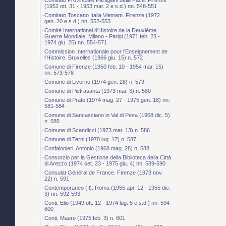
(1952 ott. 31 - 1953 mar. 2 e s.d.) nn. 548-551
Comitato Toscano Italia Vietnam. Firenze (1972
gen. 20 e s.d.) nn. 552-553
Comité International d'Histoire de la Deuxième
Guerre Mondiale. Milano - Parigi (1971 feb. 23 -
1974 giu. 25) nn. 554-571
Commission Internationale pour l'Enseignement de
l'Histoire. Bruxelles (1966 giu. 15) n. 572
Comune di Firenze (1950 feb. 10 - 1954 mar. 15)
nn. 573-578
Comune di Livorno (1974 gen. 28) n. 579
Comune di Pietrasanta (1973 mar. 3) n. 580
Comune di Prato (1974 mag. 27 - 1975 gen. 18) nn.
581-584
Comune di Sancasciano in Val di Pesa (1968 dic. 5)
n. 585
Comune di Scandicci (1973 mar. 13) n. 586
Comune di Terni (1970 lug. 17) n. 587
Confalonieri, Antonio (1968 mag. 28) n. 588
Consorzio per la Gestione della Biblioteca della Città
di Arezzo (1974 set. 23 - 1975 giu. 4) nn. 589-590
Consulat Général de France. Firenze (1973 nov.
22) n. 591
Contemporaneo (Il). Roma (1955 apr. 12 - 1955 dic.
3) nn. 592-593
Conti, Elio (1949 ott. 12 - 1974 lug. 5 e s.d.) nn. 594-
600
Conti, Mauro (1975 feb. 3) n. 601