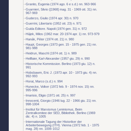
Granito, Eugenia (1974 ago. 6 e s.d.) nn. 963-966
Guarnieri, Silvio ([1968] mag. 31 - 1969 ott. 31) nn.
967-969
Guderzo, Giulio (1974 apr. 30) n. 970
Guerrini, Libertario (1952 ott. 23) n. 971
Guida Editore. Napoli (1974 gen. 31) n. 972
Hájek, Milos (1962 mar. 20-1974 apr. 1) nn. 973-979
Hanák, Péter (1974 ott. 21) n. 980
Haupt, Georges (1973 gen. 15 - 1975 gen. 21) nn.
981-988
Heidrun, Maschl (1974 ott. 1) n. 989
Hellfaier, Karl-Alexander (1957 giu. 29) n. 990
Historische Kommission. Berlino (1973 giu. 12) n.
991
Hobsbawm, Eric J. (1973 apr. 10 - 1973 giu. 4) nn.
992-993
Horat, Marco (s.d.) n. 994
Hunecke, Volker (1972 feb. 9 - 1974 nov. 15) nn.
995-996
Imarisio, Eligio (1971 ott. 25) n. 997
Innocenti, Giorgio (1946 lug. 22 - 1966 giu. 21) nn.
998-1004
Institut für Marxismus Leninismus, Beim
Zentralkomitee der SED, Bibliothek. Berlino (1969
dic. 4) n. 1005
Internationale Tagung der Historiker der
Arbeiterbewegung (ITH). Vienna (1972 feb. 1 - 1975
mag. 28) nn. 1006-1012