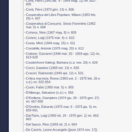
Conti, Piero (1943 dic. 9 - 1944 mag. 11) nn. 602-
605
Conti, Piero (1973 gen. 13) n. 606
Cooperativa del Libro Popolare. Milano (1953 feb.
26) n. 607
Cooperativa di Consumo. Sesto Fiorentino (1952
mar. 5) n. 608
Cortese, Nino (1967 mag. 8) n. 609
Cortesi, Luigi (1975 mar. 4) n. 610
Costa, Mimì (1944 mag. 15) n. 611
Costabile, Antonio (1975 mag. 20) n. 612
Cottone, Giovanni (1948 mar. 25 - 1959 ago. 12) nn.
613-628
Coudenhove Kalergi, Barbara (s.a. nov. 20) n. 629
Cozzi, Gaetano (1968 set. 13) n. 630
Craveri, Raimondo (1949 apr. 12) n. 631
Critica marxista. Roma (1963 set. 2 - 1975 feb. 26 e
s.d.) nn. 632-654
Cusin, Fabio (1950 mar. 5) n. 655
D'Albergo, Salvatore (s.d.) n. 656
D'Emilione, Giampiero (1974 giu. 25 - 1975 gen. 27)
nn. 657-658
D'Onofrio, Edoardo (1973 mar. 5 - 1973 giu. 6) nn.
659-661
Dal Pane, Luigi (1950 ott. 19 - 1975 gen. 1) nn. 662-
663
Dal Sasso, Rino (1959 ott. 2) n. 664
De Castris, Leone Arcangelo ([post 1974 nov. 17])