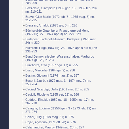
208-209
Bozzolato, Giampiero (1962 gen. 16 - 1962 feb. 20)
nn. 210-211
Bravo, Gian Mario (1972 feb. 7 - 1975 mag. 6) nn.
212-225
Bressan, Arnaldo (1973 giu. 5) n. 226
Büchergilde Gutenberg. Francoforte sul Meno
(1972 lug. 27 - 1974 apr. 3) nn. 227-229
Budapesti Történeti Muzeum. Budapest (1973 mar.
24) n. 230
Bulferetti, Luigi (1967 lug. 26 - 1975 apr. 9 e s.d.) nn.
231-253
Bund Demokratischer Wissenschaftler. Marburgo
(1974 giu. 26) n. 254
Burchardt, Otto (1957 ago. 17) n. 255
Busci, Marcella (1964 apr. 9) n. 256
Busino, Giovanni (1974 mag. 2) n. 257
Busoni, Jaurès (1972 mag. 3 - 1974 nov. 7) nn.
258-264
Caciagli Scardigli, Duilia (1951 mar. 20) n. 265
Caciolli, Rigoletto (1955 set. 29) n. 266
Caddeo, Rinaldo (1950 ott. 18 - 1950 nov. 17) nn.
267-270
Cafagna, Luciano ([1956] gen. 3 - 1973 feb. 19) nn.
271-274
Caiani, Luigi (1949 mag. 31) n. 275
Cajati, Agostino (1971 ott. 28) n. 276
Calamandrei, Mauro (1949 nov. 23) n. 277