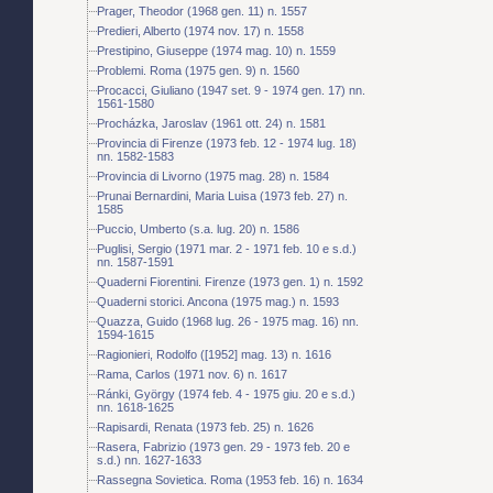
Prager, Theodor (1968 gen. 11) n. 1557
Predieri, Alberto (1974 nov. 17) n. 1558
Prestipino, Giuseppe (1974 mag. 10) n. 1559
Problemi. Roma (1975 gen. 9) n. 1560
Procacci, Giuliano (1947 set. 9 - 1974 gen. 17) nn.
1561-1580
Procházka, Jaroslav (1961 ott. 24) n. 1581
Provincia di Firenze (1973 feb. 12 - 1974 lug. 18)
nn. 1582-1583
Provincia di Livorno (1975 mag. 28) n. 1584
Prunai Bernardini, Maria Luisa (1973 feb. 27) n.
1585
Puccio, Umberto (s.a. lug. 20) n. 1586
Puglisi, Sergio (1971 mar. 2 - 1971 feb. 10 e s.d.)
nn. 1587-1591
Quaderni Fiorentini. Firenze (1973 gen. 1) n. 1592
Quaderni storici. Ancona (1975 mag.) n. 1593
Quazza, Guido (1968 lug. 26 - 1975 mag. 16) nn.
1594-1615
Ragionieri, Rodolfo ([1952] mag. 13) n. 1616
Rama, Carlos (1971 nov. 6) n. 1617
Ránki, György (1974 feb. 4 - 1975 giu. 20 e s.d.)
nn. 1618-1625
Rapisardi, Renata (1973 feb. 25) n. 1626
Rasera, Fabrizio (1973 gen. 29 - 1973 feb. 20 e
s.d.) nn. 1627-1633
Rassegna Sovietica. Roma (1953 feb. 16) n. 1634