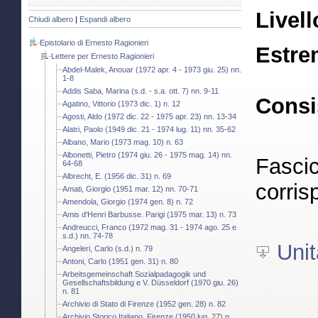
Livell
Chiudi albero
|
Espandi albero
Epistolario di Ernesto Ragionieri
Estre
Lettere per Ernesto Ragionieri
Abdel-Malek, Anouar (1972 apr. 4 - 1973 giu. 25) nn.
1-8
Addis Saba, Marina (s.d. - s.a. ott. 7) nn. 9-11
Consi
Agatino, Vittorio (1973 dic. 1) n. 12
Agosti, Aldo (1972 dic. 22 - 1975 apr. 23) nn. 13-34
Alatri, Paolo (1949 dic. 21 - 1974 lug. 11) nn. 35-62
Albano, Mario (1973 mag. 10) n. 63
Albonetti, Pietro (1974 giu. 26 - 1975 mag. 14) nn.
Fascic
64-68
Albrecht, E. (1956 dic. 31) n. 69
corris
Amati, Giorgio (1951 mar. 12) nn. 70-71
Amendola, Giorgio (1974 gen. 8) n. 72
Amis d'Henri Barbusse. Parigi (1975 mar. 13) n. 73
Andreucci, Franco (1972 mag. 31 - 1974 ago. 25 e
s.d.) nn. 74-78
Unit
Angeleri, Carlo (s.d.) n. 79
Antoni, Carlo (1951 gen. 31) n. 80
Arbeitsgemeinschaft Sozialpadagogik und
Gesellschaftsbildung e V. Düsseldorf (1970 giu. 26)
n. 81
Archivio di Stato di Firenze (1952 gen. 28) n. 82
Archivio Storico Italiano. Firenze (1950 lug. 27) n.