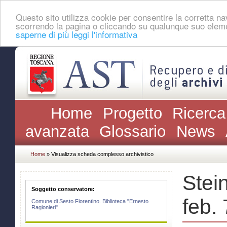
Questo sito utilizza cookie per consentire la corretta 
scorrendo la pagina o cliccando su qualunque suo eleme
saperne di più leggi l'informativa
Home
Progetto
Ricerca
avanzata
Glossario
News
Home
» Visualizza scheda complesso archivistico
Stei
Soggetto conservatore:
feb. 
Comune di Sesto Fiorentino. Biblioteca "Ernesto
Ragionieri"