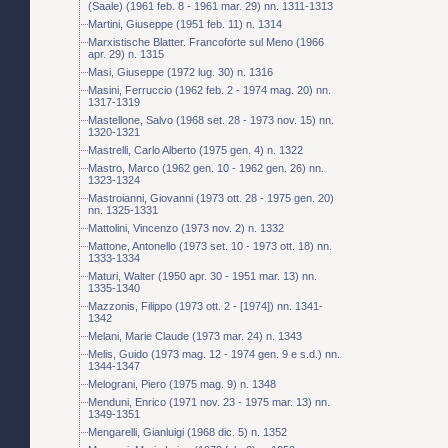
(Saale) (1961 feb. 8 - 1961 mar. 29) nn. 1311-1313
Martini, Giuseppe (1951 feb. 11) n. 1314
Marxistische Blatter. Francoforte sul Meno (1966
apr. 29) n. 1315
Masi, Giuseppe (1972 lug. 30) n. 1316
Masini, Ferruccio (1962 feb. 2 - 1974 mag. 20) nn.
1317-1319
Mastellone, Salvo (1968 set. 28 - 1973 nov. 15) nn.
1320-1321
Mastrelli, Carlo Alberto (1975 gen. 4) n. 1322
Mastro, Marco (1962 gen. 10 - 1962 gen. 26) nn.
1323-1324
Mastroianni, Giovanni (1973 ott. 28 - 1975 gen. 20)
nn. 1325-1331
Mattolini, Vincenzo (1973 nov. 2) n. 1332
Mattone, Antonello (1973 set. 10 - 1973 ott. 18) nn.
1333-1334
Maturi, Walter (1950 apr. 30 - 1951 mar. 13) nn.
1335-1340
Mazzonis, Filippo (1973 ott. 2 - [1974]) nn. 1341-
1342
Melani, Marie Claude (1973 mar. 24) n. 1343
Melis, Guido (1973 mag. 12 - 1974 gen. 9 e s.d.) nn.
1344-1347
Melograni, Piero (1975 mag. 9) n. 1348
Menduni, Enrico (1971 nov. 23 - 1975 mar. 13) nn.
1349-1351
Mengarelli, Gianluigi (1968 dic. 5) n. 1352