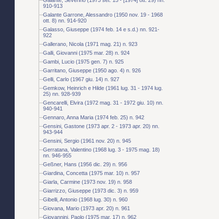
910-913
Galante Garrone, Alessandro (1950 nov. 19 - 1968
ott. 8) nn. 914-920
Galasso, Giuseppe (1974 feb. 14 e s.d.) nn. 921-
922
Gallerano, Nicola (1971 mag. 21) n. 923
Galli, Giovanni (1975 mar. 28) n. 924
Gambi, Lucio (1975 gen. 7) n. 925
Garritano, Giuseppe (1950 ago. 4) n. 926
Gelli, Carlo (1967 giu. 14) n. 927
Gemkow, Heinrich e Hilde (1961 lug. 31 - 1974 lug.
25) nn. 928-939
Gencarelli, Elvira (1972 mag. 31 - 1972 giu. 10) nn.
940-941
Gennaro, Anna Maria (1974 feb. 25) n. 942
Gensini, Gastone (1973 apr. 2 - 1973 apr. 20) nn.
943-944
Gensini, Sergio (1961 nov. 20) n. 945
Gerratana, Valentino (1968 lug. 3 - 1975 mag. 18)
nn. 946-955
Geßner, Hans (1956 dic. 29) n. 956
Giardina, Concetta (1975 mar. 10) n. 957
Giarla, Carmine (1973 nov. 19) n. 958
Giarrizzo, Giuseppe (1973 dic. 3) n. 959
Gibelli, Antonio (1968 lug. 30) n. 960
Giovana, Mario (1973 apr. 20) n. 961
Giovannini, Paolo (1975 mar. 17) n. 962