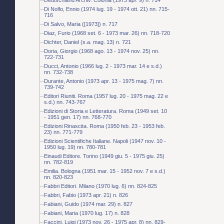
Di Nolfo, Ennio (1974 lug. 19 - 1974 ott. 21) nn. 715-
716
Di Salvo, Maria ([1973]) n. 717
Diaz, Furio (1968 set. 6 - 1973 mar. 26) nn. 718-720
Dichter, Daniel (s.a. mag. 13) n. 721
Doria, Giorgio (1968 ago. 13 - 1974 nov. 25) nn.
722-731
Ducci, Antonio (1966 lug. 2 - 1973 mar. 14 e s.d.)
nn. 732-738
Durante, Antonio (1973 apr. 13 - 1975 mag. 7) nn.
739-742
Editori Riuniti. Roma (1957 lug. 20 - 1975 mag. 22 e
s.d.) nn. 743-767
Edizioni di Storia e Letteratura. Roma (1949 set. 10
- 1951 gen. 17) nn. 768-770
Edizioni Rinascita. Roma (1950 feb. 23 - 1953 feb.
23) nn. 771-779
Edizioni Scientifiche Italiane. Napoli (1947 nov. 10 -
1950 lug. 19) nn. 780-781
Einaudi Editore. Torino (1949 giu. 5 - 1975 giu. 25)
nn. 782-819
Emilia. Bologna (1951 mar. 15 - 1952 nov. 7 e s.d.)
nn. 820-823
Fabbri Editori. Milano (1970 lug. 6) nn. 824-825
Fabbri, Fabio (1973 apr. 21) n. 826
Fabiani, Guido (1974 mar. 29) n. 827
Fabiani, Maria (1970 lug. 17) n. 828
Faccini, Luigi (1973 nov. 26 - 1975 apr. 8) nn. 829-