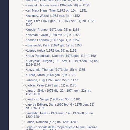
Kaminski, Andrei Josef (1962 feb. 26) n. 1150
Karl Marx Haus. Trier (1972 ott. 10) n. 1151
Kissimov, Wassil (1973 mar. 1) n. 1152
Klein, Fritz (1974 gen. 11 - 1974 set. 11) nn. 1153-
1154
Klopcic, France (1972 set. 23) n. 1155
Koloman, Gajan (1969 feb. 22) n. 1156
Konder, Leandro (1967 ago. 1) n. 1157
Königseder, Karin (1974 giu. 19) n. 1158
Koppel, Helga (1972 lug. 28) n. 1159
Kraus Periodicals. Nendeln (1973 gen. 11) n. 1160
Kuczynski, Jürgen (1961 nov. 11 - 1974 feb. 25) nn.
1161-1174
Kuczynski, Thomas (1973 giu. 15) n. 1175
Kurella, Alfred (1968 gen. 3) n. 1176
Labruna, Luigi (1973 mar. 22) n. 1177
Ladkin, Peter (1973 gen. 11) n. 1178
Lanaro, Silvio (1973 dic. 22 - 1974 gen. 22) nn.
1179-1180
Landucci, Sergio (1968 set. 30) n. 1181
Laterza Editore. Bari (1950 feb. 6 - 1975 gen. 21)
nn. 1182-1199
Laudadio, Felice (1974 mag. 14 - 1974 ott. 9) nn.
1200-1204
Ledda, Romano (s.d.) nn. 1205-1209
Lega Nazionale delle Cooperative e Mutue. Firenze