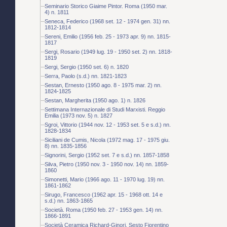
Seminario Storico Giaime Pintor. Roma (1950 mar.
4) n. 1811
Seneca, Federico (1968 set. 12 - 1974 gen. 31) nn.
1812-1814
Sereni, Emilio (1956 feb. 25 - 1973 apr. 9) nn. 1815-
1817
Sergi, Rosario (1949 lug. 19 - 1950 set. 2) nn. 1818-
1819
Sergi, Sergio (1950 set. 6) n. 1820
Serra, Paolo (s.d.) nn. 1821-1823
Sestan, Ernesto (1950 ago. 8 - 1975 mar. 2) nn.
1824-1825
Sestan, Margherita (1950 ago. 1) n. 1826
Settimana Internazionale di Studi Marxisti. Reggio
Emilia (1973 nov. 5) n. 1827
Sgroi, Vittorio (1944 nov. 12 - 1953 set. 5 e s.d.) nn.
1828-1834
Siciliani de Cumis, Nicola (1972 mag. 17 - 1975 giu.
8) nn. 1835-1856
Signorini, Sergio (1952 set. 7 e s.d.) nn. 1857-1858
Silva, Pietro (1950 nov. 3 - 1950 nov. 14) nn. 1859-
1860
Simonetti, Mario (1966 ago. 11 - 1970 lug. 19) nn.
1861-1862
Sirugo, Francesco (1962 apr. 15 - 1968 ott. 14 e
s.d.) nn. 1863-1865
Società. Roma (1950 feb. 27 - 1953 gen. 14) nn.
1866-1891
Società Ceramica Richard-Ginori. Sesto Fiorentino