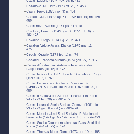
Casali, Luciano (1974 nov. 25) n. 452
Casanova, M. Clara (1973 ott. 29) n. 453
Casini, Paolo (1973 nov. 3) n. 454
Castelli, Clara (1972 lug. 31 - 1975 feb. 19) nn. 455-
460
Castronovo, Valerio (1974 giu. 4) n. 461
Catalano, Franco (1949 ago. 3 - 1951 feb. 8) nn.
462-473
Cavallina, Diego (1974 lug. 20) n. 474
Cavallotti Valota-Jorgia, Bianca (1975 mar. 11) n.
475
Cecchi, Ottavio (1973 feb. 1) n. 476
Cecchini, Francesco Maria (1973 gen. 27) n. 477
Centre d'Études des Relations Internationales.
Parigi (1966 giu. 15) n. 478
Centre National de la Recherche Scientifique. Parigi
(1949 dic. 2) n. 479
Centro Brasileiro de Analise e Planejamento
(CEBRAP). San Paolo del Brasile (1974 feb. 20) n.
480
Centro di Cultura per Stranieri. Firenze (1974 feb.
24 - 1972 feb. 29) nn. 481-482
Centro Ligure di Storia Sociale. Genova (1961 dic.
23 - 1972 gen. 8 e s.d.) nn. 483-491
Centro Meridionale di Studi Socialisti P. Martignetti.
Benevento (1971 giu.5 - 1971 nov. 15) nn. 492-493
Centro Studi e Documentazione sui Paesi Socialisti.
Roma (1974 ott. 29) n. 494
Centro Thomas Mann. Roma (1973 set. 10) n. 495