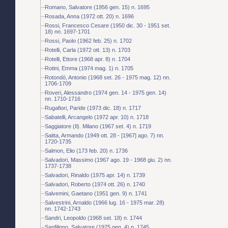
Romano, Salvatore (1956 gen. 15) n. 1695
Rosada, Anna (1972 ott. 20) n. 1696
Rossi, Francesco Cesare (1950 dic. 30 - 1951 set.
18) nn. 1697-1701
Rossi, Paolo (1962 feb. 25) n. 1702
Rotelli, Carla (1972 ott. 13) n. 1703
Rotelli, Ettore (1968 apr. 8) n. 1704
Rotini, Emma (1974 mag. 1) n. 1705
Rotondò, Antonio (1968 set. 26 - 1975 mag. 12) nn.
1706-1709
Roveri, Alessandro (1974 gen. 14 - 1975 gen. 14)
nn. 1710-1716
Rugafiori, Paride (1973 dic. 18) n. 1717
Sabatelli, Arcangelo (1972 apr. 10) n. 1718
Saggiatore (Il). Milano (1967 set. 4) n. 1719
Saitta, Armando (1949 ott. 28 - [1967] ago. 7) nn.
1720-1735
Salmon, Elio (173 feb. 20) n. 1736
Salvadori, Massimo (1967 ago. 19 - 1968 giu. 2) nn.
1737-1738
Salvadori, Rinaldo (1975 apr. 14) n. 1739
Salvadori, Roberto (1974 ott. 26) n. 1740
Salvemini, Gaetano (1951 gen. 9) n. 1741
Salvestrini, Arnaldo (1966 lug. 16 - 1975 mar. 28)
nn. 1742-1743
Sandri, Leopoldo (1968 set. 18) n. 1744
Sanfilippo, Salvatore (1975 gen. 4) n. 1745