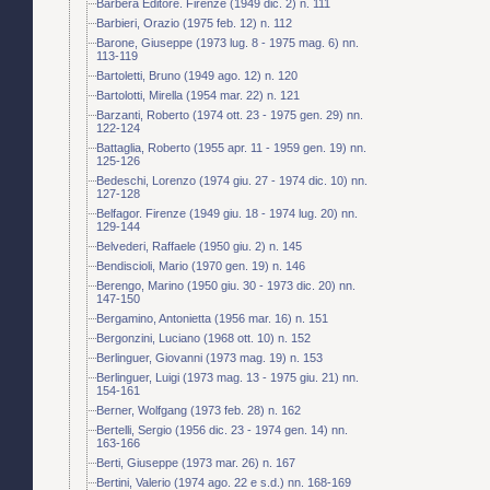
Barbera Editore. Firenze (1949 dic. 2) n. 111
Barbieri, Orazio (1975 feb. 12) n. 112
Barone, Giuseppe (1973 lug. 8 - 1975 mag. 6) nn.
113-119
Bartoletti, Bruno (1949 ago. 12) n. 120
Bartolotti, Mirella (1954 mar. 22) n. 121
Barzanti, Roberto (1974 ott. 23 - 1975 gen. 29) nn.
122-124
Battaglia, Roberto (1955 apr. 11 - 1959 gen. 19) nn.
125-126
Bedeschi, Lorenzo (1974 giu. 27 - 1974 dic. 10) nn.
127-128
Belfagor. Firenze (1949 giu. 18 - 1974 lug. 20) nn.
129-144
Belvederi, Raffaele (1950 giu. 2) n. 145
Bendiscioli, Mario (1970 gen. 19) n. 146
Berengo, Marino (1950 giu. 30 - 1973 dic. 20) nn.
147-150
Bergamino, Antonietta (1956 mar. 16) n. 151
Bergonzini, Luciano (1968 ott. 10) n. 152
Berlinguer, Giovanni (1973 mag. 19) n. 153
Berlinguer, Luigi (1973 mag. 13 - 1975 giu. 21) nn.
154-161
Berner, Wolfgang (1973 feb. 28) n. 162
Bertelli, Sergio (1956 dic. 23 - 1974 gen. 14) nn.
163-166
Berti, Giuseppe (1973 mar. 26) n. 167
Bertini, Valerio (1974 ago. 22 e s.d.) nn. 168-169