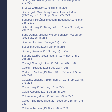
Bravo, Gian Mario (1972 feb. 7 - 1975 mag. 6) nn.
212-225
Bressan, Arnaldo (1973 giu. 5) n. 226
Büchergilde Gutenberg. Francoforte sul Meno
(1972 lug. 27 - 1974 apr. 3) nn. 227-229
Budapesti Történeti Muzeum. Budapest (1973 mar.
24) n. 230
Bulferetti, Luigi (1967 lug. 26 - 1975 apr. 9 e s.d.) nn.
231-253
Bund Demokratischer Wissenschaftler. Marburgo
(1974 giu. 26) n. 254
Burchardt, Otto (1957 ago. 17) n. 255
Busci, Marcella (1964 apr. 9) n. 256
Busino, Giovanni (1974 mag. 2) n. 257
Busoni, Jaurès (1972 mag. 3 - 1974 nov. 7) nn.
258-264
Caciagli Scardigli, Duilia (1951 mar. 20) n. 265
Caciolli, Rigoletto (1955 set. 29) n. 266
Caddeo, Rinaldo (1950 ott. 18 - 1950 nov. 17) nn.
267-270
Cafagna, Luciano ([1956] gen. 3 - 1973 feb. 19) nn.
271-274
Caiani, Luigi (1949 mag. 31) n. 275
Cajati, Agostino (1971 ott. 28) n. 276
Calamandrei, Mauro (1949 nov. 23) n. 277
Calice, Nino ([1973] lug. 27 - 1975 gen. 16) nn. 278-
282
Califano, Mimma (1968 set. 26) n. 283