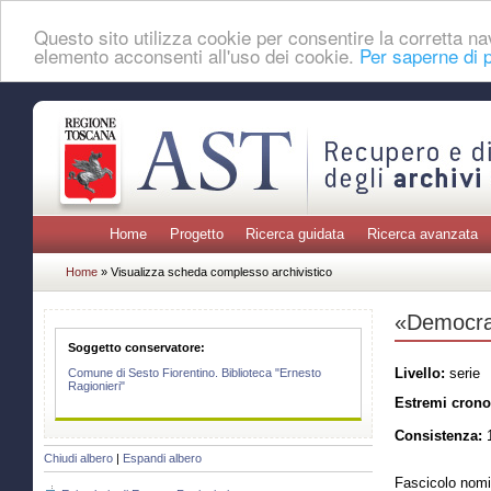
Questo sito utilizza cookie per consentire la corretta 
elemento acconsenti all'uso dei cookie.
Per saperne di p
Home
Progetto
Ricerca guidata
Ricerca avanzata
Home
» Visualizza scheda complesso archivistico
«Democraz
Soggetto conservatore:
Livello:
serie
Comune di Sesto Fiorentino. Biblioteca "Ernesto
Ragionieri"
Estremi crono
Consistenza:
1
Chiudi albero
|
Espandi albero
Fascicolo nomi