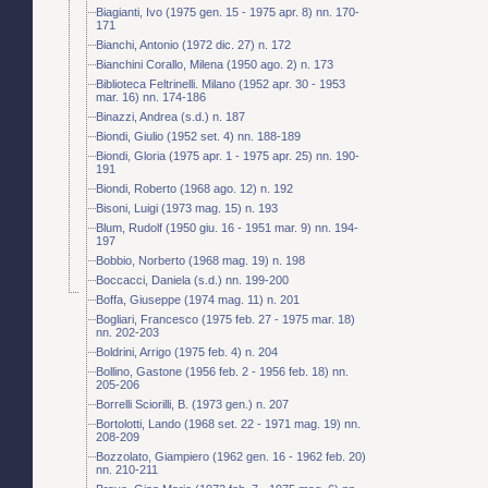
Biagianti, Ivo (1975 gen. 15 - 1975 apr. 8) nn. 170-
171
Bianchi, Antonio (1972 dic. 27) n. 172
Bianchini Corallo, Milena (1950 ago. 2) n. 173
Biblioteca Feltrinelli. Milano (1952 apr. 30 - 1953
mar. 16) nn. 174-186
Binazzi, Andrea (s.d.) n. 187
Biondi, Giulio (1952 set. 4) nn. 188-189
Biondi, Gloria (1975 apr. 1 - 1975 apr. 25) nn. 190-
191
Biondi, Roberto (1968 ago. 12) n. 192
Bisoni, Luigi (1973 mag. 15) n. 193
Blum, Rudolf (1950 giu. 16 - 1951 mar. 9) nn. 194-
197
Bobbio, Norberto (1968 mag. 19) n. 198
Boccacci, Daniela (s.d.) nn. 199-200
Boffa, Giuseppe (1974 mag. 11) n. 201
Bogliari, Francesco (1975 feb. 27 - 1975 mar. 18)
nn. 202-203
Boldrini, Arrigo (1975 feb. 4) n. 204
Bollino, Gastone (1956 feb. 2 - 1956 feb. 18) nn.
205-206
Borrelli Sciorilli, B. (1973 gen.) n. 207
Bortolotti, Lando (1968 set. 22 - 1971 mag. 19) nn.
208-209
Bozzolato, Giampiero (1962 gen. 16 - 1962 feb. 20)
nn. 210-211