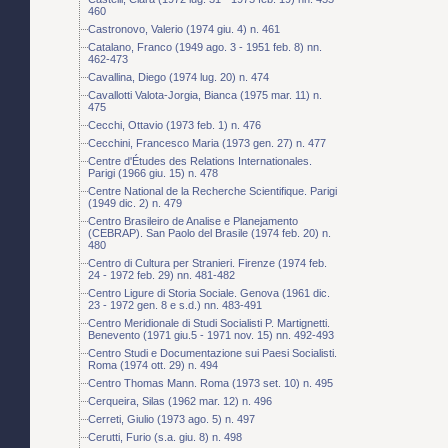
460
Castronovo, Valerio (1974 giu. 4) n. 461
Catalano, Franco (1949 ago. 3 - 1951 feb. 8) nn.
462-473
Cavallina, Diego (1974 lug. 20) n. 474
Cavallotti Valota-Jorgia, Bianca (1975 mar. 11) n.
475
Cecchi, Ottavio (1973 feb. 1) n. 476
Cecchini, Francesco Maria (1973 gen. 27) n. 477
Centre d'Études des Relations Internationales.
Parigi (1966 giu. 15) n. 478
Centre National de la Recherche Scientifique. Parigi
(1949 dic. 2) n. 479
Centro Brasileiro de Analise e Planejamento
(CEBRAP). San Paolo del Brasile (1974 feb. 20) n.
480
Centro di Cultura per Stranieri. Firenze (1974 feb.
24 - 1972 feb. 29) nn. 481-482
Centro Ligure di Storia Sociale. Genova (1961 dic.
23 - 1972 gen. 8 e s.d.) nn. 483-491
Centro Meridionale di Studi Socialisti P. Martignetti.
Benevento (1971 giu.5 - 1971 nov. 15) nn. 492-493
Centro Studi e Documentazione sui Paesi Socialisti.
Roma (1974 ott. 29) n. 494
Centro Thomas Mann. Roma (1973 set. 10) n. 495
Cerqueira, Silas (1962 mar. 12) n. 496
Cerreti, Giulio (1973 ago. 5) n. 497
Cerutti, Furio (s.a. giu. 8) n. 498