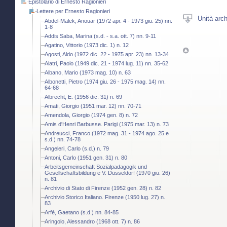
Epistolario di Ernesto Ragionieri
Lettere per Ernesto Ragionieri
Unità arch
Abdel-Malek, Anouar (1972 apr. 4 - 1973 giu. 25) nn.
1-8
Addis Saba, Marina (s.d. - s.a. ott. 7) nn. 9-11
Agatino, Vittorio (1973 dic. 1) n. 12
Agosti, Aldo (1972 dic. 22 - 1975 apr. 23) nn. 13-34
Alatri, Paolo (1949 dic. 21 - 1974 lug. 11) nn. 35-62
Albano, Mario (1973 mag. 10) n. 63
Albonetti, Pietro (1974 giu. 26 - 1975 mag. 14) nn.
64-68
Albrecht, E. (1956 dic. 31) n. 69
Amati, Giorgio (1951 mar. 12) nn. 70-71
Amendola, Giorgio (1974 gen. 8) n. 72
Amis d'Henri Barbusse. Parigi (1975 mar. 13) n. 73
Andreucci, Franco (1972 mag. 31 - 1974 ago. 25 e
s.d.) nn. 74-78
Angeleri, Carlo (s.d.) n. 79
Antoni, Carlo (1951 gen. 31) n. 80
Arbeitsgemeinschaft Sozialpadagogik und
Gesellschaftsbildung e V. Düsseldorf (1970 giu. 26)
n. 81
Archivio di Stato di Firenze (1952 gen. 28) n. 82
Archivio Storico Italiano. Firenze (1950 lug. 27) n.
83
Arfè, Gaetano (s.d.) nn. 84-85
Aringolo, Alessandro (1968 ott. 7) n. 86