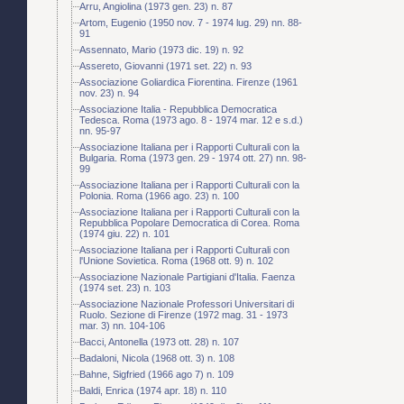
Arru, Angiolina (1973 gen. 23) n. 87
Artom, Eugenio (1950 nov. 7 - 1974 lug. 29) nn. 88-
91
Assennato, Mario (1973 dic. 19) n. 92
Assereto, Giovanni (1971 set. 22) n. 93
Associazione Goliardica Fiorentina. Firenze (1961
nov. 23) n. 94
Associazione Italia - Repubblica Democratica
Tedesca. Roma (1973 ago. 8 - 1974 mar. 12 e s.d.)
nn. 95-97
Associazione Italiana per i Rapporti Culturali con la
Bulgaria. Roma (1973 gen. 29 - 1974 ott. 27) nn. 98-
99
Associazione Italiana per i Rapporti Culturali con la
Polonia. Roma (1966 ago. 23) n. 100
Associazione Italiana per i Rapporti Culturali con la
Repubblica Popolare Democratica di Corea. Roma
(1974 giu. 22) n. 101
Associazione Italiana per i Rapporti Culturali con
l'Unione Sovietica. Roma (1968 ott. 9) n. 102
Associazione Nazionale Partigiani d'Italia. Faenza
(1974 set. 23) n. 103
Associazione Nazionale Professori Universitari di
Ruolo. Sezione di Firenze (1972 mag. 31 - 1973
mar. 3) nn. 104-106
Bacci, Antonella (1973 ott. 28) n. 107
Badaloni, Nicola (1968 ott. 3) n. 108
Bahne, Sigfried (1966 ago 7) n. 109
Baldi, Enrica (1974 apr. 18) n. 110