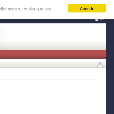
Accetto
 cliccando su qualunque suo
login