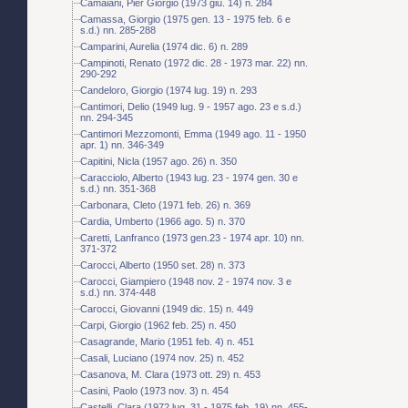
Camaiani, Pier Giorgio (1973 giu. 14) n. 284
Camassa, Giorgio (1975 gen. 13 - 1975 feb. 6 e
s.d.) nn. 285-288
Camparini, Aurelia (1974 dic. 6) n. 289
Campinoti, Renato (1972 dic. 28 - 1973 mar. 22) nn.
290-292
Candeloro, Giorgio (1974 lug. 19) n. 293
Cantimori, Delio (1949 lug. 9 - 1957 ago. 23 e s.d.)
nn. 294-345
Cantimori Mezzomonti, Emma (1949 ago. 11 - 1950
apr. 1) nn. 346-349
Capitini, Nicla (1957 ago. 26) n. 350
Caracciolo, Alberto (1943 lug. 23 - 1974 gen. 30 e
s.d.) nn. 351-368
Carbonara, Cleto (1971 feb. 26) n. 369
Cardia, Umberto (1966 ago. 5) n. 370
Caretti, Lanfranco (1973 gen.23 - 1974 apr. 10) nn.
371-372
Carocci, Alberto (1950 set. 28) n. 373
Carocci, Giampiero (1948 nov. 2 - 1974 nov. 3 e
s.d.) nn. 374-448
Carocci, Giovanni (1949 dic. 15) n. 449
Carpi, Giorgio (1962 feb. 25) n. 450
Casagrande, Mario (1951 feb. 4) n. 451
Casali, Luciano (1974 nov. 25) n. 452
Casanova, M. Clara (1973 ott. 29) n. 453
Casini, Paolo (1973 nov. 3) n. 454
Castelli, Clara (1972 lug. 31 - 1975 feb. 19) nn. 455-