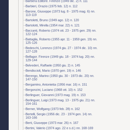
Barbera Editore. Firenze (1949 dic. 2) n. 111
Barbieri, Orazio (1975 feb. 12) n. 112
Barone, Giuseppe (1973 lug. 8 - 1975 mag. 6) nn.
113-119
Bartoletti, Bruno (1949 ago. 12) n. 120
Bartolotti, Mirella (1954 mar. 22) n. 121
Barzanti, Roberto (1974 ott. 23 - 1975 gen. 29) nn.
122-124
Battaglia, Roberto (1955 apr. 11 - 1959 gen. 19) nn.
125-126
Bedeschi, Lorenzo (1974 giu. 27 - 1974 dic. 10) nn.
127-128
Belfagor. Firenze (1949 giu. 18 - 1974 lug. 20) nn.
129-144
Belvederi, Raffaele (1950 giu. 2) n. 145
Bendiscioli, Mario (1970 gen. 19) n. 146
Berengo, Marino (1950 giu. 30 - 1973 dic. 20) nn.
147-150
Bergamino, Antonietta (1956 mar. 16) n. 151
Bergonzini, Luciano (1968 ott. 10) n. 152
Berlinguer, Giovanni (1973 mag. 19) n. 153
Berlinguer, Luigi (1973 mag. 13 - 1975 giu. 21) nn.
154-161
Berner, Wolfgang (1973 feb. 28) n. 162
Bertelli, Sergio (1956 dic. 23 - 1974 gen. 14) nn.
163-166
Berti, Giuseppe (1973 mar. 26) n. 167
Bertini, Valerio (1974 ago. 22 e s.d.) nn. 168-169