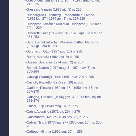
Bravo, Gian Mario (1972 feb. 7 - 1975 mag. 6) nn.
212-225
Bressan, Arnaldo (1973 giu. 5) n. 226
Büchergilde Gutenberg. Francoforte sul Meno
(1972 lug. 27 - 1974 apr. 3) nn. 227-229
Budapesti Történeti Muzeum. Budapest (1973 mar.
24) n. 230
Bulferetti, Luigi (1967 lug. 26 - 1975 apr. 9 e s.d.) nn.
231-253
Bund Demokratischer Wissenschaftler. Marburgo
(1974 giu. 26) n. 254
Burchardt, Otto (1957 ago. 17) n. 255
Busci, Marcella (1964 apr. 9) n. 256
Busino, Giovanni (1974 mag. 2) n. 257
Busoni, Jaurès (1972 mag. 3 - 1974 nov. 7) nn.
258-264
Caciagli Scardigli, Duilia (1951 mar. 20) n. 265
Caciolli, Rigoletto (1955 set. 29) n. 266
Caddeo, Rinaldo (1950 ott. 18 - 1950 nov. 17) nn.
267-270
Cafagna, Luciano ([1956] gen. 3 - 1973 feb. 19) nn.
271-274
Caiani, Luigi (1949 mag. 31) n. 275
Cajati, Agostino (1971 ott. 28) n. 276
Calamandrei, Mauro (1949 nov. 23) n. 277
Calice, Nino ([1973] lug. 27 - 1975 gen. 16) nn. 278-
282
Califano, Mimma (1968 set. 26) n. 283