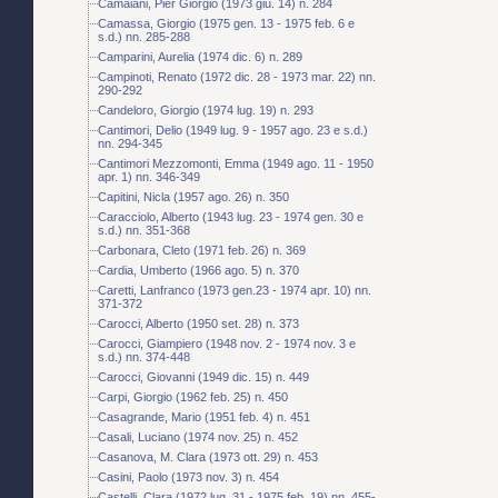
Camaiani, Pier Giorgio (1973 giu. 14) n. 284
Camassa, Giorgio (1975 gen. 13 - 1975 feb. 6 e
s.d.) nn. 285-288
Camparini, Aurelia (1974 dic. 6) n. 289
Campinoti, Renato (1972 dic. 28 - 1973 mar. 22) nn.
290-292
Candeloro, Giorgio (1974 lug. 19) n. 293
Cantimori, Delio (1949 lug. 9 - 1957 ago. 23 e s.d.)
nn. 294-345
Cantimori Mezzomonti, Emma (1949 ago. 11 - 1950
apr. 1) nn. 346-349
Capitini, Nicla (1957 ago. 26) n. 350
Caracciolo, Alberto (1943 lug. 23 - 1974 gen. 30 e
s.d.) nn. 351-368
Carbonara, Cleto (1971 feb. 26) n. 369
Cardia, Umberto (1966 ago. 5) n. 370
Caretti, Lanfranco (1973 gen.23 - 1974 apr. 10) nn.
371-372
Carocci, Alberto (1950 set. 28) n. 373
Carocci, Giampiero (1948 nov. 2 - 1974 nov. 3 e
s.d.) nn. 374-448
Carocci, Giovanni (1949 dic. 15) n. 449
Carpi, Giorgio (1962 feb. 25) n. 450
Casagrande, Mario (1951 feb. 4) n. 451
Casali, Luciano (1974 nov. 25) n. 452
Casanova, M. Clara (1973 ott. 29) n. 453
Casini, Paolo (1973 nov. 3) n. 454
Castelli, Clara (1972 lug. 31 - 1975 feb. 19) nn. 455-