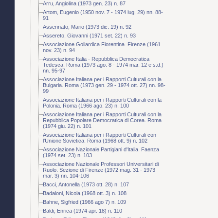
Arru, Angiolina (1973 gen. 23) n. 87
Artom, Eugenio (1950 nov. 7 - 1974 lug. 29) nn. 88-
91
Assennato, Mario (1973 dic. 19) n. 92
Assereto, Giovanni (1971 set. 22) n. 93
Associazione Goliardica Fiorentina. Firenze (1961
nov. 23) n. 94
Associazione Italia - Repubblica Democratica
Tedesca. Roma (1973 ago. 8 - 1974 mar. 12 e s.d.)
nn. 95-97
Associazione Italiana per i Rapporti Culturali con la
Bulgaria. Roma (1973 gen. 29 - 1974 ott. 27) nn. 98-
99
Associazione Italiana per i Rapporti Culturali con la
Polonia. Roma (1966 ago. 23) n. 100
Associazione Italiana per i Rapporti Culturali con la
Repubblica Popolare Democratica di Corea. Roma
(1974 giu. 22) n. 101
Associazione Italiana per i Rapporti Culturali con
l'Unione Sovietica. Roma (1968 ott. 9) n. 102
Associazione Nazionale Partigiani d'Italia. Faenza
(1974 set. 23) n. 103
Associazione Nazionale Professori Universitari di
Ruolo. Sezione di Firenze (1972 mag. 31 - 1973
mar. 3) nn. 104-106
Bacci, Antonella (1973 ott. 28) n. 107
Badaloni, Nicola (1968 ott. 3) n. 108
Bahne, Sigfried (1966 ago 7) n. 109
Baldi, Enrica (1974 apr. 18) n. 110