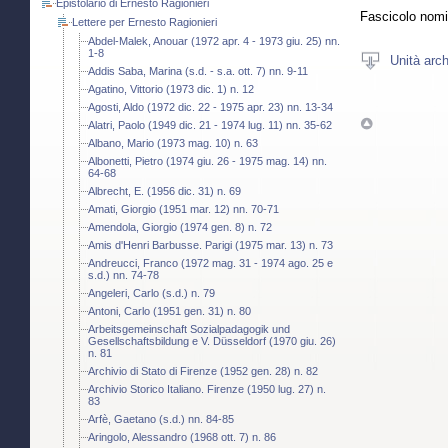
Epistolario di Ernesto Ragionieri
Fascicolo nomi
Lettere per Ernesto Ragionieri
Abdel-Malek, Anouar (1972 apr. 4 - 1973 giu. 25) nn.
1-8
Unità arch
Addis Saba, Marina (s.d. - s.a. ott. 7) nn. 9-11
Agatino, Vittorio (1973 dic. 1) n. 12
Agosti, Aldo (1972 dic. 22 - 1975 apr. 23) nn. 13-34
Alatri, Paolo (1949 dic. 21 - 1974 lug. 11) nn. 35-62
Albano, Mario (1973 mag. 10) n. 63
Albonetti, Pietro (1974 giu. 26 - 1975 mag. 14) nn.
64-68
Albrecht, E. (1956 dic. 31) n. 69
Amati, Giorgio (1951 mar. 12) nn. 70-71
Amendola, Giorgio (1974 gen. 8) n. 72
Amis d'Henri Barbusse. Parigi (1975 mar. 13) n. 73
Andreucci, Franco (1972 mag. 31 - 1974 ago. 25 e
s.d.) nn. 74-78
Angeleri, Carlo (s.d.) n. 79
Antoni, Carlo (1951 gen. 31) n. 80
Arbeitsgemeinschaft Sozialpadagogik und
Gesellschaftsbildung e V. Düsseldorf (1970 giu. 26)
n. 81
Archivio di Stato di Firenze (1952 gen. 28) n. 82
Archivio Storico Italiano. Firenze (1950 lug. 27) n.
83
Arfè, Gaetano (s.d.) nn. 84-85
Aringolo, Alessandro (1968 ott. 7) n. 86