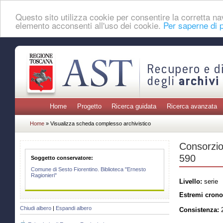
Questo sito utilizza cookie per consentire la corretta 
elemento acconsenti all'uso dei cookie.
Per saperne di p
Home
Progetto
Ricerca guidata
Ricerca avanzata
Home
» Visualizza scheda complesso archivistico
Consorzio 
590
Soggetto conservatore:
Comune di Sesto Fiorentino. Biblioteca "Ernesto
Ragionieri"
Livello:
serie
Estremi crono
Chiudi albero
|
Espandi albero
Consistenza:
2