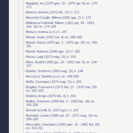
Biagianti, Ivo (1975 gen. 15 - 1975 apr. 8) nn. 170-
171
Bianchi, Antonio (1972 dic. 27) n. 172
Bianchini Corallo, Milena (1950 ago. 2) n. 173
Biblioteca Feltrinelli. Milano (1952 apr. 30 - 1953
mar. 16) nn. 174-186
Binazzi, Andrea (s.d.) n. 187
Biondi, Giulio (1952 set. 4) nn. 188-189
Biondi, Gloria (1975 apr. 1 - 1975 apr. 25) nn. 190-
191
Biondi, Roberto (1968 ago. 12) n. 192
Bisoni, Luigi (1973 mag. 15) n. 193
Blum, Rudolf (1950 giu. 16 - 1951 mar. 9) nn. 194-
197
Bobbio, Norberto (1968 mag. 19) n. 198
Boccacci, Daniela (s.d.) nn. 199-200
Boffa, Giuseppe (1974 mag. 11) n. 201
Bogliari, Francesco (1975 feb. 27 - 1975 mar. 18)
nn. 202-203
Boldrini, Arrigo (1975 feb. 4) n. 204
Bollino, Gastone (1956 feb. 2 - 1956 feb. 18) nn.
205-206
Borrelli Sciorilli, B. (1973 gen.) n. 207
Bortolotti, Lando (1968 set. 22 - 1971 mag. 19) nn.
208-209
Bozzolato, Giampiero (1962 gen. 16 - 1962 feb. 20)
nn. 210-211