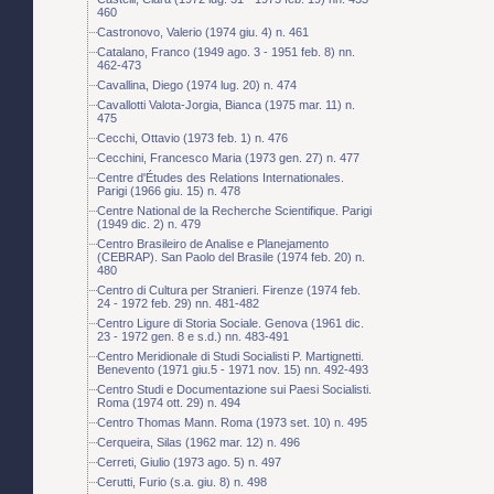
460
Castronovo, Valerio (1974 giu. 4) n. 461
Catalano, Franco (1949 ago. 3 - 1951 feb. 8) nn.
462-473
Cavallina, Diego (1974 lug. 20) n. 474
Cavallotti Valota-Jorgia, Bianca (1975 mar. 11) n.
475
Cecchi, Ottavio (1973 feb. 1) n. 476
Cecchini, Francesco Maria (1973 gen. 27) n. 477
Centre d'Études des Relations Internationales.
Parigi (1966 giu. 15) n. 478
Centre National de la Recherche Scientifique. Parigi
(1949 dic. 2) n. 479
Centro Brasileiro de Analise e Planejamento
(CEBRAP). San Paolo del Brasile (1974 feb. 20) n.
480
Centro di Cultura per Stranieri. Firenze (1974 feb.
24 - 1972 feb. 29) nn. 481-482
Centro Ligure di Storia Sociale. Genova (1961 dic.
23 - 1972 gen. 8 e s.d.) nn. 483-491
Centro Meridionale di Studi Socialisti P. Martignetti.
Benevento (1971 giu.5 - 1971 nov. 15) nn. 492-493
Centro Studi e Documentazione sui Paesi Socialisti.
Roma (1974 ott. 29) n. 494
Centro Thomas Mann. Roma (1973 set. 10) n. 495
Cerqueira, Silas (1962 mar. 12) n. 496
Cerreti, Giulio (1973 ago. 5) n. 497
Cerutti, Furio (s.a. giu. 8) n. 498