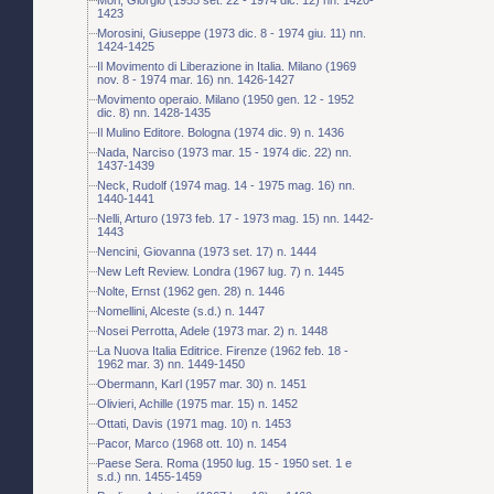
1423
Morosini, Giuseppe (1973 dic. 8 - 1974 giu. 11) nn.
1424-1425
Il Movimento di Liberazione in Italia. Milano (1969
nov. 8 - 1974 mar. 16) nn. 1426-1427
Movimento operaio. Milano (1950 gen. 12 - 1952
dic. 8) nn. 1428-1435
Il Mulino Editore. Bologna (1974 dic. 9) n. 1436
Nada, Narciso (1973 mar. 15 - 1974 dic. 22) nn.
1437-1439
Neck, Rudolf (1974 mag. 14 - 1975 mag. 16) nn.
1440-1441
Nelli, Arturo (1973 feb. 17 - 1973 mag. 15) nn. 1442-
1443
Nencini, Giovanna (1973 set. 17) n. 1444
New Left Review. Londra (1967 lug. 7) n. 1445
Nolte, Ernst (1962 gen. 28) n. 1446
Nomellini, Alceste (s.d.) n. 1447
Nosei Perrotta, Adele (1973 mar. 2) n. 1448
La Nuova Italia Editrice. Firenze (1962 feb. 18 -
1962 mar. 3) nn. 1449-1450
Obermann, Karl (1957 mar. 30) n. 1451
Olivieri, Achille (1975 mar. 15) n. 1452
Ottati, Davis (1971 mag. 10) n. 1453
Pacor, Marco (1968 ott. 10) n. 1454
Paese Sera. Roma (1950 lug. 15 - 1950 set. 1 e
s.d.) nn. 1455-1459