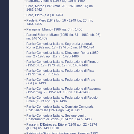
Pagliaro, Antonino (1967 lug. 10) n. 1460
Palla, Marco (1973 mar. 20 - 1975 mar. 26) nn.
1461-1462
Palla, Piero (s.d.) n. 1463
Paoletti, Piero (1949 lug. 16 - 1949 lug. 26) nn.
1464-1465
Paragone. Milano (1966 lug. 6) n. 1466
Parenti Editore. Milano (1955 dic. 31 - 1962 feb. 26)
nn. 1467-1469
Partito Comunista Italiano. Segreteria generale.
Roma (1972 nov. 17 - 1974 ott.) nn. 1470-1474
Partito Comunista Italiano. Direzione. Roma (1950
nov. 2 - 1975 apr. 11) nn. 1475-1486
Partito Comunista Italiano. Federazione di Firenze
(1952 ott. 17 - 1973 feb. 17) nn. 1487-1491
Partito Comunista Italiano. Federazione di Pisa
(1972 mar. 26) n. 1492
Partito Comunista Italiano. Federazione di Prato
(s.d.) n. 1493
Partito Comunista Italiano. Federazione di Ravenna
(1952 mag. 7 - 1952 set. 18) nn. 1494-1495
Partito Comunista Italiano. Federazione di Reggio
Emilia (1973 ago. 7) n. 1496
Partito Comunista Italiano. Comitato Comunale.
Colle Val d'Elsa (1974 ago. 24) n. 1497
Partito Comunista Italiano. Sezione Lenin.
Castellamare di Stabia (1974 feb. 14) n. 1498
Passerin D'Entrèves, Ettore (1948 apr. 22 - 1974
giu. 26) nn. 1499-1510
Patrimonio Ginori Amministrazione. Firenze (1952