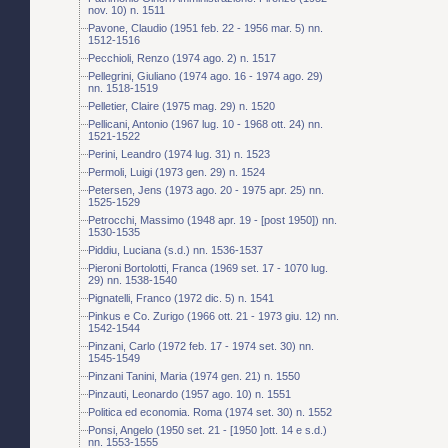
nov. 10) n. 1511
Pavone, Claudio (1951 feb. 22 - 1956 mar. 5) nn.
1512-1516
Pecchioli, Renzo (1974 ago. 2) n. 1517
Pellegrini, Giuliano (1974 ago. 16 - 1974 ago. 29)
nn. 1518-1519
Pelletier, Claire (1975 mag. 29) n. 1520
Pellicani, Antonio (1967 lug. 10 - 1968 ott. 24) nn.
1521-1522
Perini, Leandro (1974 lug. 31) n. 1523
Permoli, Luigi (1973 gen. 29) n. 1524
Petersen, Jens (1973 ago. 20 - 1975 apr. 25) nn.
1525-1529
Petrocchi, Massimo (1948 apr. 19 - [post 1950]) nn.
1530-1535
Piddiu, Luciana (s.d.) nn. 1536-1537
Pieroni Bortolotti, Franca (1969 set. 17 - 1070 lug.
29) nn. 1538-1540
Pignatelli, Franco (1972 dic. 5) n. 1541
Pinkus e Co. Zurigo (1966 ott. 21 - 1973 giu. 12) nn.
1542-1544
Pinzani, Carlo (1972 feb. 17 - 1974 set. 30) nn.
1545-1549
Pinzani Tanini, Maria (1974 gen. 21) n. 1550
Pinzauti, Leonardo (1957 ago. 10) n. 1551
Politica ed economia. Roma (1974 set. 30) n. 1552
Ponsi, Angelo (1950 set. 21 - [1950 ]ott. 14 e s.d.)
nn. 1553-1555