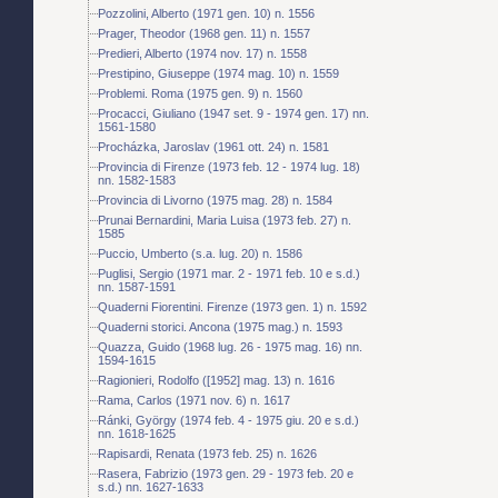
Pozzolini, Alberto (1971 gen. 10) n. 1556
Prager, Theodor (1968 gen. 11) n. 1557
Predieri, Alberto (1974 nov. 17) n. 1558
Prestipino, Giuseppe (1974 mag. 10) n. 1559
Problemi. Roma (1975 gen. 9) n. 1560
Procacci, Giuliano (1947 set. 9 - 1974 gen. 17) nn.
1561-1580
Procházka, Jaroslav (1961 ott. 24) n. 1581
Provincia di Firenze (1973 feb. 12 - 1974 lug. 18)
nn. 1582-1583
Provincia di Livorno (1975 mag. 28) n. 1584
Prunai Bernardini, Maria Luisa (1973 feb. 27) n.
1585
Puccio, Umberto (s.a. lug. 20) n. 1586
Puglisi, Sergio (1971 mar. 2 - 1971 feb. 10 e s.d.)
nn. 1587-1591
Quaderni Fiorentini. Firenze (1973 gen. 1) n. 1592
Quaderni storici. Ancona (1975 mag.) n. 1593
Quazza, Guido (1968 lug. 26 - 1975 mag. 16) nn.
1594-1615
Ragionieri, Rodolfo ([1952] mag. 13) n. 1616
Rama, Carlos (1971 nov. 6) n. 1617
Ránki, György (1974 feb. 4 - 1975 giu. 20 e s.d.)
nn. 1618-1625
Rapisardi, Renata (1973 feb. 25) n. 1626
Rasera, Fabrizio (1973 gen. 29 - 1973 feb. 20 e
s.d.) nn. 1627-1633