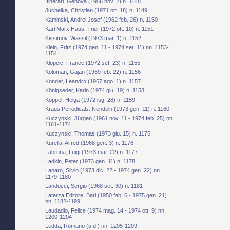
Itinerari. Genova (1956 nov. 2) n. 1148
Juchelka, Christian (1971 ott. 18) n. 1149
Kaminski, Andrei Josef (1962 feb. 26) n. 1150
Karl Marx Haus. Trier (1972 ott. 10) n. 1151
Kissimov, Wassil (1973 mar. 1) n. 1152
Klein, Fritz (1974 gen. 11 - 1974 set. 11) nn. 1153-
1154
Klopcic, France (1972 set. 23) n. 1155
Koloman, Gajan (1969 feb. 22) n. 1156
Konder, Leandro (1967 ago. 1) n. 1157
Königseder, Karin (1974 giu. 19) n. 1158
Koppel, Helga (1972 lug. 28) n. 1159
Kraus Periodicals. Nendeln (1973 gen. 11) n. 1160
Kuczynski, Jürgen (1961 nov. 11 - 1974 feb. 25) nn.
1161-1174
Kuczynski, Thomas (1973 giu. 15) n. 1175
Kurella, Alfred (1968 gen. 3) n. 1176
Labruna, Luigi (1973 mar. 22) n. 1177
Ladkin, Peter (1973 gen. 11) n. 1178
Lanaro, Silvio (1973 dic. 22 - 1974 gen. 22) nn.
1179-1180
Landucci, Sergio (1968 set. 30) n. 1181
Laterza Editore. Bari (1950 feb. 6 - 1975 gen. 21)
nn. 1182-1199
Laudadio, Felice (1974 mag. 14 - 1974 ott. 9) nn.
1200-1204
Ledda, Romano (s.d.) nn. 1205-1209