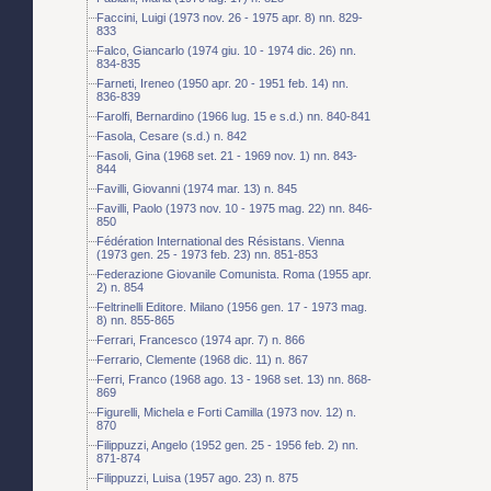
Faccini, Luigi (1973 nov. 26 - 1975 apr. 8) nn. 829-
833
Falco, Giancarlo (1974 giu. 10 - 1974 dic. 26) nn.
834-835
Farneti, Ireneo (1950 apr. 20 - 1951 feb. 14) nn.
836-839
Farolfi, Bernardino (1966 lug. 15 e s.d.) nn. 840-841
Fasola, Cesare (s.d.) n. 842
Fasoli, Gina (1968 set. 21 - 1969 nov. 1) nn. 843-
844
Favilli, Giovanni (1974 mar. 13) n. 845
Favilli, Paolo (1973 nov. 10 - 1975 mag. 22) nn. 846-
850
Fédération International des Résistans. Vienna
(1973 gen. 25 - 1973 feb. 23) nn. 851-853
Federazione Giovanile Comunista. Roma (1955 apr.
2) n. 854
Feltrinelli Editore. Milano (1956 gen. 17 - 1973 mag.
8) nn. 855-865
Ferrari, Francesco (1974 apr. 7) n. 866
Ferrario, Clemente (1968 dic. 11) n. 867
Ferri, Franco (1968 ago. 13 - 1968 set. 13) nn. 868-
869
Figurelli, Michela e Forti Camilla (1973 nov. 12) n.
870
Filippuzzi, Angelo (1952 gen. 25 - 1956 feb. 2) nn.
871-874
Filippuzzi, Luisa (1957 ago. 23) n. 875