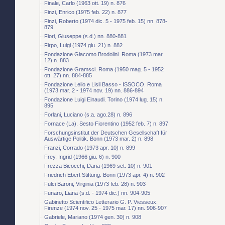
Finale, Carlo (1963 ott. 19) n. 876
Finzi, Enrico (1975 feb. 22) n. 877
Finzi, Roberto (1974 dic. 5 - 1975 feb. 15) nn. 878-
879
Fiori, Giuseppe (s.d.) nn. 880-881
Firpo, Luigi (1974 giu. 21) n. 882
Fondazione Giacomo Brodolini. Roma (1973 mar.
12) n. 883
Fondazione Gramsci. Roma (1950 mag. 5 - 1952
ott. 27) nn. 884-885
Fondazione Lelio e Lisli Basso - ISSOCO. Roma
(1973 mar. 2 - 1974 nov. 19) nn. 886-894
Fondazione Luigi Einaudi. Torino (1974 lug. 15) n.
895
Forlani, Luciano (s.a. ago.28) n. 896
Fornace (La). Sesto Fiorentino (1952 feb. 7) n. 897
Forschungsinstitut der Deutschen Gesellschaft für
Auswärtige Politik. Bonn (1973 mar. 2) n. 898
Franzi, Corrado (1973 apr. 10) n. 899
Frey, Ingrid (1966 giu. 6) n. 900
Frezza Bicocchi, Daria (1969 set. 10) n. 901
Friedrich Ebert Stiftung. Bonn (1973 apr. 4) n. 902
Fulci Baroni, Virginia (1973 feb. 28) n. 903
Funaro, Liana (s.d. - 1974 dic.) nn. 904-905
Gabinetto Scientifico Letterario G. P. Viesseux.
Firenze (1974 nov. 25 - 1975 mar. 17) nn. 906-907
Gabriele, Mariano (1974 gen. 30) n. 908