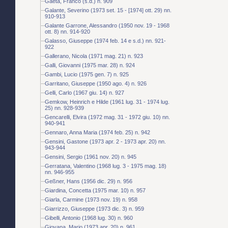
Gaeta, Franco (s.d.) n. 909
Galante, Severino (1973 set. 15 - [1974] ott. 29) nn.
910-913
Galante Garrone, Alessandro (1950 nov. 19 - 1968
ott. 8) nn. 914-920
Galasso, Giuseppe (1974 feb. 14 e s.d.) nn. 921-
922
Gallerano, Nicola (1971 mag. 21) n. 923
Galli, Giovanni (1975 mar. 28) n. 924
Gambi, Lucio (1975 gen. 7) n. 925
Garritano, Giuseppe (1950 ago. 4) n. 926
Gelli, Carlo (1967 giu. 14) n. 927
Gemkow, Heinrich e Hilde (1961 lug. 31 - 1974 lug.
25) nn. 928-939
Gencarelli, Elvira (1972 mag. 31 - 1972 giu. 10) nn.
940-941
Gennaro, Anna Maria (1974 feb. 25) n. 942
Gensini, Gastone (1973 apr. 2 - 1973 apr. 20) nn.
943-944
Gensini, Sergio (1961 nov. 20) n. 945
Gerratana, Valentino (1968 lug. 3 - 1975 mag. 18)
nn. 946-955
Geßner, Hans (1956 dic. 29) n. 956
Giardina, Concetta (1975 mar. 10) n. 957
Giarla, Carmine (1973 nov. 19) n. 958
Giarrizzo, Giuseppe (1973 dic. 3) n. 959
Gibelli, Antonio (1968 lug. 30) n. 960
Giovana, Mario (1973 apr. 20) n. 961