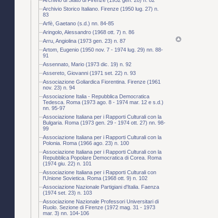
Archivio Storico Italiano. Firenze (1950 lug. 27) n.
83
Arfè, Gaetano (s.d.) nn. 84-85
Aringolo, Alessandro (1968 ott. 7) n. 86
Arru, Angiolina (1973 gen. 23) n. 87
Artom, Eugenio (1950 nov. 7 - 1974 lug. 29) nn. 88-
91
Assennato, Mario (1973 dic. 19) n. 92
Assereto, Giovanni (1971 set. 22) n. 93
Associazione Goliardica Fiorentina. Firenze (1961
nov. 23) n. 94
Associazione Italia - Repubblica Democratica
Tedesca. Roma (1973 ago. 8 - 1974 mar. 12 e s.d.)
nn. 95-97
Associazione Italiana per i Rapporti Culturali con la
Bulgaria. Roma (1973 gen. 29 - 1974 ott. 27) nn. 98-
99
Associazione Italiana per i Rapporti Culturali con la
Polonia. Roma (1966 ago. 23) n. 100
Associazione Italiana per i Rapporti Culturali con la
Repubblica Popolare Democratica di Corea. Roma
(1974 giu. 22) n. 101
Associazione Italiana per i Rapporti Culturali con
l'Unione Sovietica. Roma (1968 ott. 9) n. 102
Associazione Nazionale Partigiani d'Italia. Faenza
(1974 set. 23) n. 103
Associazione Nazionale Professori Universitari di
Ruolo. Sezione di Firenze (1972 mag. 31 - 1973
mar. 3) nn. 104-106