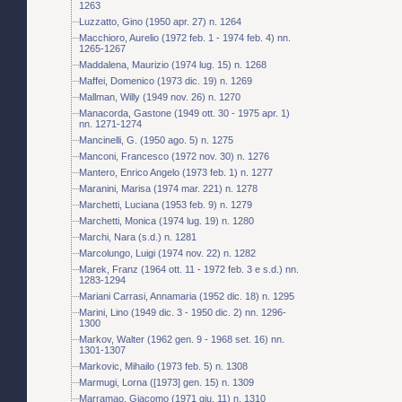
1263
Luzzatto, Gino (1950 apr. 27) n. 1264
Macchioro, Aurelio (1972 feb. 1 - 1974 feb. 4) nn.
1265-1267
Maddalena, Maurizio (1974 lug. 15) n. 1268
Maffei, Domenico (1973 dic. 19) n. 1269
Mallman, Willy (1949 nov. 26) n. 1270
Manacorda, Gastone (1949 ott. 30 - 1975 apr. 1)
nn. 1271-1274
Mancinelli, G. (1950 ago. 5) n. 1275
Manconi, Francesco (1972 nov. 30) n. 1276
Mantero, Enrico Angelo (1973 feb. 1) n. 1277
Maranini, Marisa (1974 mar. 221) n. 1278
Marchetti, Luciana (1953 feb. 9) n. 1279
Marchetti, Monica (1974 lug. 19) n. 1280
Marchi, Nara (s.d.) n. 1281
Marcolungo, Luigi (1974 nov. 22) n. 1282
Marek, Franz (1964 ott. 11 - 1972 feb. 3 e s.d.) nn.
1283-1294
Mariani Carrasi, Annamaria (1952 dic. 18) n. 1295
Marini, Lino (1949 dic. 3 - 1950 dic. 2) nn. 1296-
1300
Markov, Walter (1962 gen. 9 - 1968 set. 16) nn.
1301-1307
Markovic, Mihailo (1973 feb. 5) n. 1308
Marmugi, Lorna ([1973] gen. 15) n. 1309
Marramao, Giacomo (1971 giu. 11) n. 1310