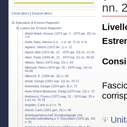
nn. 
Chiudi albero
|
Espandi albero
Epistolario di Ernesto Ragionieri
Livell
Lettere per Ernesto Ragionieri
Abdel-Malek, Anouar (1972 apr. 4 - 1973 giu. 25) nn.
1-8
Estre
Addis Saba, Marina (s.d. - s.a. ott. 7) nn. 9-11
Agatino, Vittorio (1973 dic. 1) n. 12
Agosti, Aldo (1972 dic. 22 - 1975 apr. 23) nn. 13-34
Alatri, Paolo (1949 dic. 21 - 1974 lug. 11) nn. 35-62
Consi
Albano, Mario (1973 mag. 10) n. 63
Albonetti, Pietro (1974 giu. 26 - 1975 mag. 14) nn.
64-68
Albrecht, E. (1956 dic. 31) n. 69
Amati, Giorgio (1951 mar. 12) nn. 70-71
Fascic
Amendola, Giorgio (1974 gen. 8) n. 72
Amis d'Henri Barbusse. Parigi (1975 mar. 13) n. 73
corris
Andreucci, Franco (1972 mag. 31 - 1974 ago. 25 e
s.d.) nn. 74-78
Angeleri, Carlo (s.d.) n. 79
Antoni, Carlo (1951 gen. 31) n. 80
Arbeitsgemeinschaft Sozialpadagogik und
Unit
Gesellschaftsbildung e V. Düsseldorf (1970 giu. 26)
n. 81
Archivio di Stato di Firenze (1952 gen. 28) n. 82