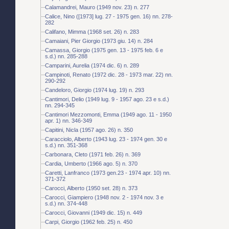
Calamandrei, Mauro (1949 nov. 23) n. 277
Calice, Nino ([1973] lug. 27 - 1975 gen. 16) nn. 278-
282
Califano, Mimma (1968 set. 26) n. 283
Camaiani, Pier Giorgio (1973 giu. 14) n. 284
Camassa, Giorgio (1975 gen. 13 - 1975 feb. 6 e
s.d.) nn. 285-288
Camparini, Aurelia (1974 dic. 6) n. 289
Campinoti, Renato (1972 dic. 28 - 1973 mar. 22) nn.
290-292
Candeloro, Giorgio (1974 lug. 19) n. 293
Cantimori, Delio (1949 lug. 9 - 1957 ago. 23 e s.d.)
nn. 294-345
Cantimori Mezzomonti, Emma (1949 ago. 11 - 1950
apr. 1) nn. 346-349
Capitini, Nicla (1957 ago. 26) n. 350
Caracciolo, Alberto (1943 lug. 23 - 1974 gen. 30 e
s.d.) nn. 351-368
Carbonara, Cleto (1971 feb. 26) n. 369
Cardia, Umberto (1966 ago. 5) n. 370
Caretti, Lanfranco (1973 gen.23 - 1974 apr. 10) nn.
371-372
Carocci, Alberto (1950 set. 28) n. 373
Carocci, Giampiero (1948 nov. 2 - 1974 nov. 3 e
s.d.) nn. 374-448
Carocci, Giovanni (1949 dic. 15) n. 449
Carpi, Giorgio (1962 feb. 25) n. 450