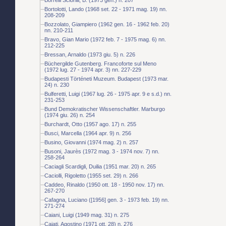
Bortolotti, Lando (1968 set. 22 - 1971 mag. 19) nn.
208-209
Bozzolato, Giampiero (1962 gen. 16 - 1962 feb. 20)
nn. 210-211
Bravo, Gian Mario (1972 feb. 7 - 1975 mag. 6) nn.
212-225
Bressan, Arnaldo (1973 giu. 5) n. 226
Büchergilde Gutenberg. Francoforte sul Meno
(1972 lug. 27 - 1974 apr. 3) nn. 227-229
Budapesti Történeti Muzeum. Budapest (1973 mar.
24) n. 230
Bulferetti, Luigi (1967 lug. 26 - 1975 apr. 9 e s.d.) nn.
231-253
Bund Demokratischer Wissenschaftler. Marburgo
(1974 giu. 26) n. 254
Burchardt, Otto (1957 ago. 17) n. 255
Busci, Marcella (1964 apr. 9) n. 256
Busino, Giovanni (1974 mag. 2) n. 257
Busoni, Jaurès (1972 mag. 3 - 1974 nov. 7) nn.
258-264
Caciagli Scardigli, Duilia (1951 mar. 20) n. 265
Caciolli, Rigoletto (1955 set. 29) n. 266
Caddeo, Rinaldo (1950 ott. 18 - 1950 nov. 17) nn.
267-270
Cafagna, Luciano ([1956] gen. 3 - 1973 feb. 19) nn.
271-274
Caiani, Luigi (1949 mag. 31) n. 275
Cajati, Agostino (1971 ott. 28) n. 276