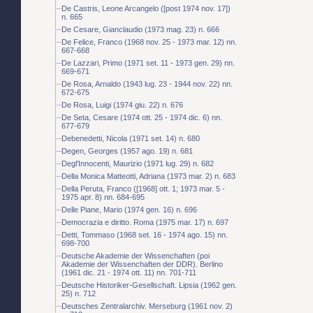
De Castris, Leone Arcangelo ([post 1974 nov. 17])
n. 665
De Cesare, Gianclaudio (1973 mag. 23) n. 666
De Felice, Franco (1968 nov. 25 - 1973 mar. 12) nn.
667-668
De Lazzari, Primo (1971 set. 11 - 1973 gen. 29) nn.
669-671
De Rosa, Arnaldo (1943 lug. 23 - 1944 nov. 22) nn.
672-675
De Rosa, Luigi (1974 giu. 22) n. 676
De Seta, Cesare (1974 ott. 25 - 1974 dic. 6) nn.
677-679
Debenedetti, Nicola (1971 set. 14) n. 680
Degen, Georges (1957 ago. 19) n. 681
Degl'Innocenti, Maurizio (1971 lug. 29) n. 682
Della Monica Matteotti, Adriana (1973 mar. 2) n. 683
Della Peruta, Franco ([1968] ott. 1; 1973 mar. 5 -
1975 apr. 8) nn. 684-695
Delle Piane, Mario (1974 gen. 16) n. 696
Democrazia e diritto. Roma (1975 mar. 17) n. 697
Detti, Tommaso (1968 set. 16 - 1974 ago. 15) nn.
698-700
Deutsche Akademie der Wissenchaften (poi
Akademie der Wissenchaften der DDR). Berlino
(1961 dic. 21 - 1974 ott. 11) nn. 701-711
Deutsche Historiker-Gesellschaft. Lipsia (1962 gen.
25) n. 712
Deutsches Zentralarchiv. Merseburg (1961 nov. 2)