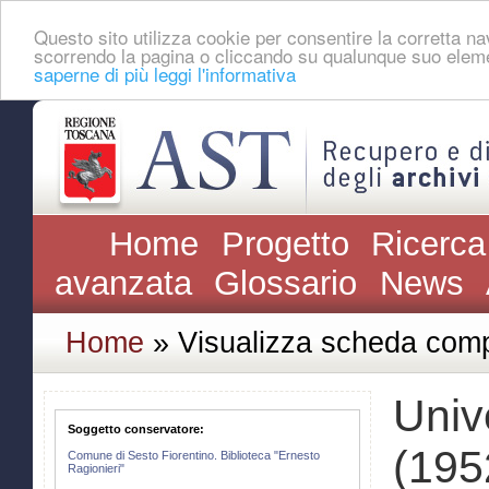
Questo sito utilizza cookie per consentire la corretta 
scorrendo la pagina o cliccando su qualunque suo eleme
saperne di più leggi l'informativa
Home
Progetto
Ricerca
avanzata
Glossario
News
Home
» Visualizza scheda comp
Univ
Soggetto conservatore:
(195
Comune di Sesto Fiorentino. Biblioteca "Ernesto
Ragionieri"