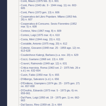
Conti, Mauro (1975 feb. 3) n. 601
Conti, Piero (1943 dic. 9 - 1944 mag. 11) nn. 602-
605
Conti, Piero (1973 gen. 13) n. 606
Cooperativa del Libro Popolare. Milano (1953 feb.
26) n. 607
Cooperativa di Consumo. Sesto Fiorentino (1952
mar. 5) n. 608
Cortese, Nino (1967 mag. 8) n. 609
Cortesi, Luigi (1975 mar. 4) n. 610
Costa, Mimì (1944 mag. 15) n. 611
Costabile, Antonio (1975 mag. 20) n. 612
Cottone, Giovanni (1948 mar. 25 - 1959 ago. 12) nn.
613-628
Coudenhove Kalergi, Barbara (s.a. nov. 20) n. 629
Cozzi, Gaetano (1968 set. 13) n. 630
Craveri, Raimondo (1949 apr. 12) n. 631
Critica marxista. Roma (1963 set. 2 - 1975 feb. 26 e
s.d.) nn. 632-654
Cusin, Fabio (1950 mar. 5) n. 655
D'Albergo, Salvatore (s.d.) n. 656
D'Emilione, Giampiero (1974 giu. 25 - 1975 gen. 27)
nn. 657-658
D'Onofrio, Edoardo (1973 mar. 5 - 1973 giu. 6) nn.
659-661
Dal Pane, Luigi (1950 ott. 19 - 1975 gen. 1) nn. 662-
663
Dal Sasso, Rino (1959 ott. 2) n. 664