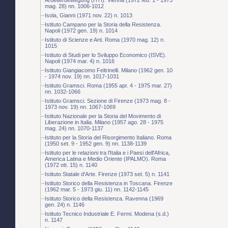
mag. 28) nn. 1006-1012
Isola, Gianni (1971 nov. 22) n. 1013
Istituto Campano per la Storia della Resistenza.
Napoli (1972 gen. 19) n. 1014
Istituto di Scienze e Arti. Roma (1970 mag. 12) n.
1015
Istituto di Studi per lo Sviluppo Economico (ISVE).
Napoli (1974 mar. 4) n. 1016
Istituto Giangiacomo Feltrinelli. Milano (1962 gen. 10
- 1974 nov. 19) nn. 1017-1031
Istituto Gramsci. Roma (1955 apr. 4 - 1975 mar. 27)
nn. 1032-1066
Istituto Gramsci. Sezione di Firenze (1973 mag. 8 -
1973 nov. 19) nn. 1067-1069
Istituto Nazionale per la Storia del Movimento di
Liberazione in Italia. Milano (1957 ago. 28 - 1975
mag. 24) nn. 1070-1137
Istituto per la Storia del Risorgimento Italiano. Roma
(1950 set. 9 - 1952 gen. 9) nn. 1138-1139
Istituto per le relazioni tra l'Italia e i Paesi dell'Africa,
America Latina e Medio Oriente (IPALMO). Roma
(1972 ott. 15) n. 1140
Istituto Statale d'Arte. Firenze (1973 set. 5) n. 1141
Istituto Storico della Resistenza in Toscana. Firenze
(1962 mar. 5 - 1973 giu. 11) nn. 1142-1145
Istituto Storico della Resistenza. Ravenna (1969
gen. 24) n. 1146
Istituto Tecnico Industriale E. Fermi. Modena (s.d.)
n. 1147