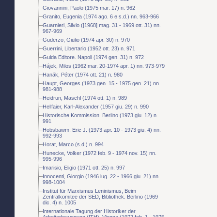
Giovannini, Paolo (1975 mar. 17) n. 962
Granito, Eugenia (1974 ago. 6 e s.d.) nn. 963-966
Guarnieri, Silvio ([1968] mag. 31 - 1969 ott. 31) nn.
967-969
Guderzo, Giulio (1974 apr. 30) n. 970
Guerrini, Libertario (1952 ott. 23) n. 971
Guida Editore. Napoli (1974 gen. 31) n. 972
Hájek, Milos (1962 mar. 20-1974 apr. 1) nn. 973-979
Hanák, Péter (1974 ott. 21) n. 980
Haupt, Georges (1973 gen. 15 - 1975 gen. 21) nn.
981-988
Heidrun, Maschl (1974 ott. 1) n. 989
Hellfaier, Karl-Alexander (1957 giu. 29) n. 990
Historische Kommission. Berlino (1973 giu. 12) n.
991
Hobsbawm, Eric J. (1973 apr. 10 - 1973 giu. 4) nn.
992-993
Horat, Marco (s.d.) n. 994
Hunecke, Volker (1972 feb. 9 - 1974 nov. 15) nn.
995-996
Imarisio, Eligio (1971 ott. 25) n. 997
Innocenti, Giorgio (1946 lug. 22 - 1966 giu. 21) nn.
998-1004
Institut für Marxismus Leninismus, Beim
Zentralkomitee der SED, Bibliothek. Berlino (1969
dic. 4) n. 1005
Internationale Tagung der Historiker der
Arbeiterbewegung (ITH). Vienna (1972 feb. 1 - 1975