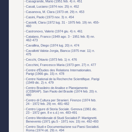
Casagrande, Mario (1951 feb. 4) n. 451
Casali, Luciano (1974 nov. 25) n. 452
Casanova, M. Clara (1973 ott. 29) n. 453
Casini, Paolo (1973 nov. 3) n. 454
Castelli, Clara (1972 lug. 31 - 1975 feb. 19) nn. 455-
460
Castronovo, Valerio (1974 giu. 4) n. 461
Catalano, Franco (1949 ago. 3 - 1951 feb. 8) nn.
462-473
Cavallina, Diego (1974 lug. 20) n. 474
Cavallotti Valota-Jorgia, Bianca (1975 mar. 11) n.
475
Cecchi, Ottavio (1973 feb. 1) n. 476
Cecchini, Francesco Maria (1973 gen. 27) n. 477
Centre d'Études des Relations Internationales.
Parigi (1966 giu. 15) n. 478
Centre National de la Recherche Scientifique. Parigi
(1949 dic. 2) n. 479
Centro Brasileiro de Analise e Planejamento
(CEBRAP). San Paolo del Brasile (1974 feb. 20) n.
480
Centro di Cultura per Stranieri. Firenze (1974 feb.
24 - 1972 feb. 29) nn. 481-482
Centro Ligure di Storia Sociale. Genova (1961 dic.
23 - 1972 gen. 8 e s.d.) nn. 483-491
Centro Meridionale di Studi Socialisti P. Martignetti.
Benevento (1971 giu.5 - 1971 nov. 15) nn. 492-493
Centro Studi e Documentazione sui Paesi Socialisti.
Roma (1974 ott. 29) n. 494