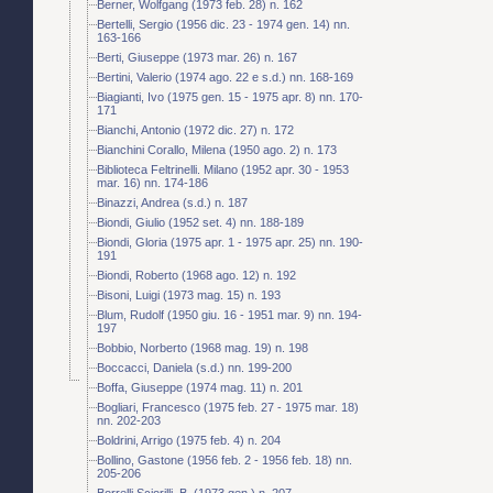
Berner, Wolfgang (1973 feb. 28) n. 162
Bertelli, Sergio (1956 dic. 23 - 1974 gen. 14) nn.
163-166
Berti, Giuseppe (1973 mar. 26) n. 167
Bertini, Valerio (1974 ago. 22 e s.d.) nn. 168-169
Biagianti, Ivo (1975 gen. 15 - 1975 apr. 8) nn. 170-
171
Bianchi, Antonio (1972 dic. 27) n. 172
Bianchini Corallo, Milena (1950 ago. 2) n. 173
Biblioteca Feltrinelli. Milano (1952 apr. 30 - 1953
mar. 16) nn. 174-186
Binazzi, Andrea (s.d.) n. 187
Biondi, Giulio (1952 set. 4) nn. 188-189
Biondi, Gloria (1975 apr. 1 - 1975 apr. 25) nn. 190-
191
Biondi, Roberto (1968 ago. 12) n. 192
Bisoni, Luigi (1973 mag. 15) n. 193
Blum, Rudolf (1950 giu. 16 - 1951 mar. 9) nn. 194-
197
Bobbio, Norberto (1968 mag. 19) n. 198
Boccacci, Daniela (s.d.) nn. 199-200
Boffa, Giuseppe (1974 mag. 11) n. 201
Bogliari, Francesco (1975 feb. 27 - 1975 mar. 18)
nn. 202-203
Boldrini, Arrigo (1975 feb. 4) n. 204
Bollino, Gastone (1956 feb. 2 - 1956 feb. 18) nn.
205-206
Borrelli Sciorilli, B. (1973 gen.) n. 207