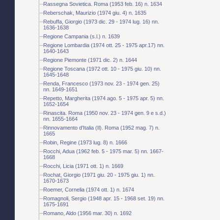
Rassegna Sovietica. Roma (1953 feb. 16) n. 1634
Reberschak, Maurizio (1974 giu. 4) n. 1635
Rebuffa, Giorgio (1973 dic. 29 - 1974 lug. 16) nn.
1636-1638
Regione Campania (s.l.) n. 1639
Regione Lombardia (1974 ott. 25 - 1975 apr.17) nn.
1640-1643
Regione Piemonte (1971 dic. 2) n. 1644
Regione Toscana (1972 ott. 10 - 1975 giu. 10) nn.
1645-1648
Renda, Francesco (1973 nov. 23 - 1974 gen. 25)
nn. 1649-1651
Repetto, Margherita (1974 ago. 5 - 1975 apr. 5) nn.
1652-1654
Rinascita. Roma (1950 nov. 23 - 1974 gen. 9 e s.d.)
nn. 1655-1664
Rinnovamento d'Italia (Il). Roma (1952 mag. 7) n.
1665
Robin, Regine (1973 lug. 8) n. 1666
Rocchi, Adua (1962 feb. 5 - 1975 mar. 5) nn. 1667-
1668
Rocchi, Licia (1971 ott. 1) n. 1669
Rochat, Giorgio (1971 giu. 20 - 1975 giu. 1) nn.
1670-1673
Roemer, Cornelia (1974 ott. 1) n. 1674
Romagnoli, Sergio (1948 apr. 15 - 1968 set. 19) nn.
1675-1691
Romano, Aldo (1956 mar. 30) n. 1692