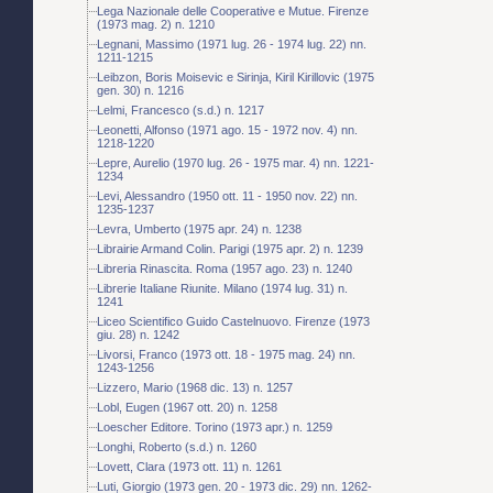
Lega Nazionale delle Cooperative e Mutue. Firenze
(1973 mag. 2) n. 1210
Legnani, Massimo (1971 lug. 26 - 1974 lug. 22) nn.
1211-1215
Leibzon, Boris Moisevic e Sirinja, Kiril Kirillovic (1975
gen. 30) n. 1216
Lelmi, Francesco (s.d.) n. 1217
Leonetti, Alfonso (1971 ago. 15 - 1972 nov. 4) nn.
1218-1220
Lepre, Aurelio (1970 lug. 26 - 1975 mar. 4) nn. 1221-
1234
Levi, Alessandro (1950 ott. 11 - 1950 nov. 22) nn.
1235-1237
Levra, Umberto (1975 apr. 24) n. 1238
Librairie Armand Colin. Parigi (1975 apr. 2) n. 1239
Libreria Rinascita. Roma (1957 ago. 23) n. 1240
Librerie Italiane Riunite. Milano (1974 lug. 31) n.
1241
Liceo Scientifico Guido Castelnuovo. Firenze (1973
giu. 28) n. 1242
Livorsi, Franco (1973 ott. 18 - 1975 mag. 24) nn.
1243-1256
Lizzero, Mario (1968 dic. 13) n. 1257
Lobl, Eugen (1967 ott. 20) n. 1258
Loescher Editore. Torino (1973 apr.) n. 1259
Longhi, Roberto (s.d.) n. 1260
Lovett, Clara (1973 ott. 11) n. 1261
Luti, Giorgio (1973 gen. 20 - 1973 dic. 29) nn. 1262-