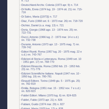
n. 713
Deutschland Archiv. Colonia (1973 apr. 9) n. 714
Di Nolfo, Ennio (1974 lug. 19 - 1974 ott. 21) nn. 715-
716
Di Salvo, Maria ([1973]) n. 717
Diaz, Furio (1968 set. 6 - 1973 mar. 26) nn. 718-720
Dichter, Daniel (s.a. mag. 13) n. 721
Doria, Giorgio (1968 ago. 13 - 1974 nov. 25) nn.
722-731
Ducci, Antonio (1966 lug. 2 - 1973 mar. 14 e s.d.)
nn. 732-738
Durante, Antonio (1973 apr. 13 - 1975 mag. 7) nn.
739-742
Editori Riuniti. Roma (1957 lug. 20 - 1975 mag. 22 e
s.d.) nn. 743-767
Edizioni di Storia e Letteratura. Roma (1949 set. 10
- 1951 gen. 17) nn. 768-770
Edizioni Rinascita. Roma (1950 feb. 23 - 1953 feb.
23) nn. 771-779
Edizioni Scientifiche Italiane. Napoli (1947 nov. 10 -
1950 lug. 19) nn. 780-781
Einaudi Editore. Torino (1949 giu. 5 - 1975 giu. 25)
nn. 782-819
Emilia. Bologna (1951 mar. 15 - 1952 nov. 7 e s.d.)
nn. 820-823
Fabbri Editori. Milano (1970 lug. 6) nn. 824-825
Fabbri, Fabio (1973 apr. 21) n. 826
Fabiani, Guido (1974 mar. 29) n. 827
Fabiani, Maria (1970 lug. 17) n. 828