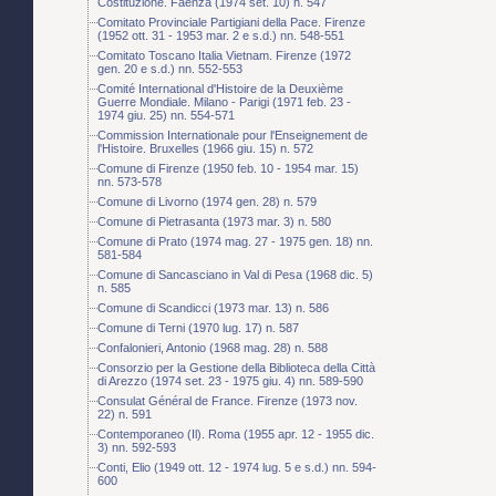
Costituzione. Faenza (1974 set. 10) n. 547
Comitato Provinciale Partigiani della Pace. Firenze
(1952 ott. 31 - 1953 mar. 2 e s.d.) nn. 548-551
Comitato Toscano Italia Vietnam. Firenze (1972
gen. 20 e s.d.) nn. 552-553
Comité International d'Histoire de la Deuxième
Guerre Mondiale. Milano - Parigi (1971 feb. 23 -
1974 giu. 25) nn. 554-571
Commission Internationale pour l'Enseignement de
l'Histoire. Bruxelles (1966 giu. 15) n. 572
Comune di Firenze (1950 feb. 10 - 1954 mar. 15)
nn. 573-578
Comune di Livorno (1974 gen. 28) n. 579
Comune di Pietrasanta (1973 mar. 3) n. 580
Comune di Prato (1974 mag. 27 - 1975 gen. 18) nn.
581-584
Comune di Sancasciano in Val di Pesa (1968 dic. 5)
n. 585
Comune di Scandicci (1973 mar. 13) n. 586
Comune di Terni (1970 lug. 17) n. 587
Confalonieri, Antonio (1968 mag. 28) n. 588
Consorzio per la Gestione della Biblioteca della Città
di Arezzo (1974 set. 23 - 1975 giu. 4) nn. 589-590
Consulat Général de France. Firenze (1973 nov.
22) n. 591
Contemporaneo (Il). Roma (1955 apr. 12 - 1955 dic.
3) nn. 592-593
Conti, Elio (1949 ott. 12 - 1974 lug. 5 e s.d.) nn. 594-
600