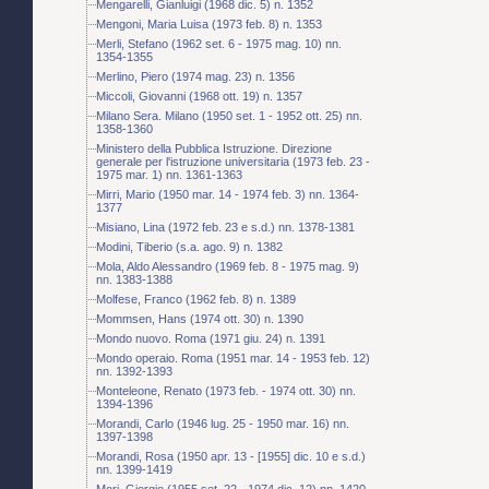
Mengarelli, Gianluigi (1968 dic. 5) n. 1352
Mengoni, Maria Luisa (1973 feb. 8) n. 1353
Merli, Stefano (1962 set. 6 - 1975 mag. 10) nn.
1354-1355
Merlino, Piero (1974 mag. 23) n. 1356
Miccoli, Giovanni (1968 ott. 19) n. 1357
Milano Sera. Milano (1950 set. 1 - 1952 ott. 25) nn.
1358-1360
Ministero della Pubblica Istruzione. Direzione
generale per l'istruzione universitaria (1973 feb. 23 -
1975 mar. 1) nn. 1361-1363
Mirri, Mario (1950 mar. 14 - 1974 feb. 3) nn. 1364-
1377
Misiano, Lina (1972 feb. 23 e s.d.) nn. 1378-1381
Modini, Tiberio (s.a. ago. 9) n. 1382
Mola, Aldo Alessandro (1969 feb. 8 - 1975 mag. 9)
nn. 1383-1388
Molfese, Franco (1962 feb. 8) n. 1389
Mommsen, Hans (1974 ott. 30) n. 1390
Mondo nuovo. Roma (1971 giu. 24) n. 1391
Mondo operaio. Roma (1951 mar. 14 - 1953 feb. 12)
nn. 1392-1393
Monteleone, Renato (1973 feb. - 1974 ott. 30) nn.
1394-1396
Morandi, Carlo (1946 lug. 25 - 1950 mar. 16) nn.
1397-1398
Morandi, Rosa (1950 apr. 13 - [1955] dic. 10 e s.d.)
nn. 1399-1419
Mori, Giorgio (1955 set. 22 - 1974 dic. 12) nn. 1420-