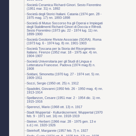
Società Ceramica Richard-Ginori. Sesto Fiorentino
(1951 mar. 31) n. 1892
Società degli Storici Italiani. Catania (1974 gen. 28 -
1975 mag. 17) nn. 1893-1898
Società di Mutuo Soccorso fra gli Operai e Impiegati
degli Stabilimenti Richard-Ginori di Doccia e Rifredi.
Sesto Fiorentino (1973 giu. 22 - 1974 lug. 11) nn.
1899-1900
Società Gestione Riviste Associate (SGRA). Roma
(1973 lug. 6 - 1974 lug. 8) nn. 1901-1903
Società Toscana per la Storia del Risorgimento
Italiano. Firenze (1952 mar. 18 - 1975 apr. 4) nn.
1904-1907
Società Universitaria per gli Studi di Lingua e
Letteratura Francese. Padova (1974 mag.8) n.
1908
Soldani, Simonetta (1970 lug. 27 - 1974 set. 5) nn.
1909-1911
Sozzi, Sergio (1950 ott. 25) n. 1912
Spadolini, Giovanni (1950 feb. 26 - 1950 mag. 4) nn.
1913-1914
Spellanzon, Cesare (1951 mar. 2 - 1954 dic. 1) nn.
1915-1916
Sperenzi, Mario (1968 ott. 13) n. 1917
Stadt Wuppertal - Kulturdezernent. Wuppertal (1970
feb. 9 - 1971 set. 16) nn. 1918-1919
Steiner, Herbert (1966 mar. 28 - 1975 gen. 13 e
s.d.) nn. 1920-1926
Steinhoff, Margarete (1957 feb. 7) n. 1927
Stella, Guido (1974 ott. 8 - 1975 feb. 12) nn. 1928-