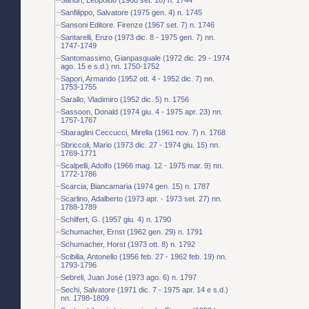
Sanfilippo, Salvatore (1975 gen. 4) n. 1745
Sansoni Editore. Firenze (1967 set. 7) n. 1746
Santarelli, Enzo (1973 dic. 8 - 1975 gen. 7) nn.
1747-1749
Santomassimo, Gianpasquale (1972 dic. 29 - 1974
ago. 15 e s.d.) nn. 1750-1752
Sapori, Armando (1952 ott. 4 - 1952 dic. 7) nn.
1753-1755
Sarallo, Vladimiro (1952 dic. 5) n. 1756
Sassoon, Donald (1974 giu. 4 - 1975 apr. 23) nn.
1757-1767
Sbaraglini Ceccucci, Mirella (1961 nov. 7) n. 1768
Sbriccoli, Mario (1973 dic. 27 - 1974 giu. 15) nn.
1769-1771
Scalpelli, Adolfo (1966 mag. 12 - 1975 mar. 9) nn.
1772-1786
Scarcia, Biancamaria (1974 gen. 15) n. 1787
Scarlino, Adalberto (1973 apr. - 1973 set. 27) nn.
1788-1789
Schilfert, G. (1957 giu. 4) n. 1790
Schumacher, Ernst (1962 gen. 29) n. 1791
Schumacher, Horst (1973 ott. 8) n. 1792
Scibilia, Antonello (1956 feb. 27 - 1962 feb. 19) nn.
1793-1796
Sebreli, Juan José (1973 ago. 6) n. 1797
Sechi, Salvatore (1971 dic. 7 - 1975 apr. 14 e s.d.)
nn. 1798-1809