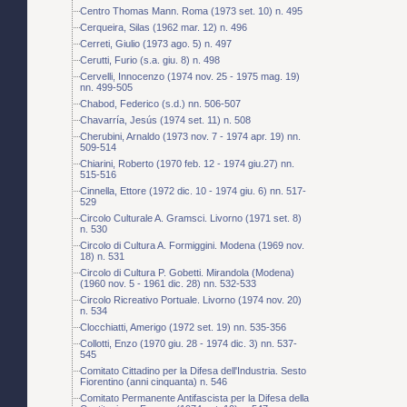
Centro Thomas Mann. Roma (1973 set. 10) n. 495
Cerqueira, Silas (1962 mar. 12) n. 496
Cerreti, Giulio (1973 ago. 5) n. 497
Cerutti, Furio (s.a. giu. 8) n. 498
Cervelli, Innocenzo (1974 nov. 25 - 1975 mag. 19)
nn. 499-505
Chabod, Federico (s.d.) nn. 506-507
Chavarría, Jesús (1974 set. 11) n. 508
Cherubini, Arnaldo (1973 nov. 7 - 1974 apr. 19) nn.
509-514
Chiarini, Roberto (1970 feb. 12 - 1974 giu.27) nn.
515-516
Cinnella, Ettore (1972 dic. 10 - 1974 giu. 6) nn. 517-
529
Circolo Culturale A. Gramsci. Livorno (1971 set. 8)
n. 530
Circolo di Cultura A. Formiggini. Modena (1969 nov.
18) n. 531
Circolo di Cultura P. Gobetti. Mirandola (Modena)
(1960 nov. 5 - 1961 dic. 28) nn. 532-533
Circolo Ricreativo Portuale. Livorno (1974 nov. 20)
n. 534
Clocchiatti, Amerigo (1972 set. 19) nn. 535-356
Collotti, Enzo (1970 giu. 28 - 1974 dic. 3) nn. 537-
545
Comitato Cittadino per la Difesa dell'Industria. Sesto
Fiorentino (anni cinquanta) n. 546
Comitato Permanente Antifascista per la Difesa della