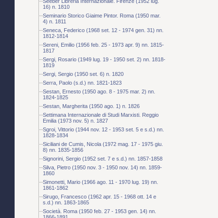
Seeber Libreria Internazionale. Firenze (1952 lug.
16) n. 1810
Seminario Storico Giaime Pintor. Roma (1950 mar.
4) n. 1811
Seneca, Federico (1968 set. 12 - 1974 gen. 31) nn.
1812-1814
Sereni, Emilio (1956 feb. 25 - 1973 apr. 9) nn. 1815-
1817
Sergi, Rosario (1949 lug. 19 - 1950 set. 2) nn. 1818-
1819
Sergi, Sergio (1950 set. 6) n. 1820
Serra, Paolo (s.d.) nn. 1821-1823
Sestan, Ernesto (1950 ago. 8 - 1975 mar. 2) nn.
1824-1825
Sestan, Margherita (1950 ago. 1) n. 1826
Settimana Internazionale di Studi Marxisti. Reggio
Emilia (1973 nov. 5) n. 1827
Sgroi, Vittorio (1944 nov. 12 - 1953 set. 5 e s.d.) nn.
1828-1834
Siciliani de Cumis, Nicola (1972 mag. 17 - 1975 giu.
8) nn. 1835-1856
Signorini, Sergio (1952 set. 7 e s.d.) nn. 1857-1858
Silva, Pietro (1950 nov. 3 - 1950 nov. 14) nn. 1859-
1860
Simonetti, Mario (1966 ago. 11 - 1970 lug. 19) nn.
1861-1862
Sirugo, Francesco (1962 apr. 15 - 1968 ott. 14 e
s.d.) nn. 1863-1865
Società. Roma (1950 feb. 27 - 1953 gen. 14) nn.
1866-1891