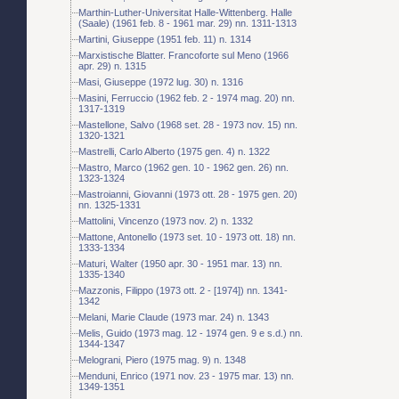
Marthin-Luther-Universitat Halle-Wittenberg. Halle
(Saale) (1961 feb. 8 - 1961 mar. 29) nn. 1311-1313
Martini, Giuseppe (1951 feb. 11) n. 1314
Marxistische Blatter. Francoforte sul Meno (1966
apr. 29) n. 1315
Masi, Giuseppe (1972 lug. 30) n. 1316
Masini, Ferruccio (1962 feb. 2 - 1974 mag. 20) nn.
1317-1319
Mastellone, Salvo (1968 set. 28 - 1973 nov. 15) nn.
1320-1321
Mastrelli, Carlo Alberto (1975 gen. 4) n. 1322
Mastro, Marco (1962 gen. 10 - 1962 gen. 26) nn.
1323-1324
Mastroianni, Giovanni (1973 ott. 28 - 1975 gen. 20)
nn. 1325-1331
Mattolini, Vincenzo (1973 nov. 2) n. 1332
Mattone, Antonello (1973 set. 10 - 1973 ott. 18) nn.
1333-1334
Maturi, Walter (1950 apr. 30 - 1951 mar. 13) nn.
1335-1340
Mazzonis, Filippo (1973 ott. 2 - [1974]) nn. 1341-
1342
Melani, Marie Claude (1973 mar. 24) n. 1343
Melis, Guido (1973 mag. 12 - 1974 gen. 9 e s.d.) nn.
1344-1347
Melograni, Piero (1975 mag. 9) n. 1348
Menduni, Enrico (1971 nov. 23 - 1975 mar. 13) nn.
1349-1351