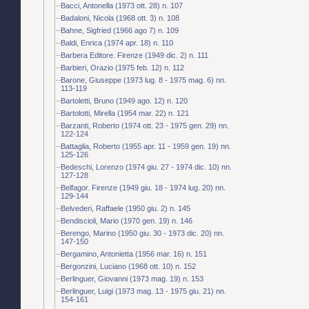
Bacci, Antonella (1973 ott. 28) n. 107
Badaloni, Nicola (1968 ott. 3) n. 108
Bahne, Sigfried (1966 ago 7) n. 109
Baldi, Enrica (1974 apr. 18) n. 110
Barbera Editore. Firenze (1949 dic. 2) n. 111
Barbieri, Orazio (1975 feb. 12) n. 112
Barone, Giuseppe (1973 lug. 8 - 1975 mag. 6) nn.
113-119
Bartoletti, Bruno (1949 ago. 12) n. 120
Bartolotti, Mirella (1954 mar. 22) n. 121
Barzanti, Roberto (1974 ott. 23 - 1975 gen. 29) nn.
122-124
Battaglia, Roberto (1955 apr. 11 - 1959 gen. 19) nn.
125-126
Bedeschi, Lorenzo (1974 giu. 27 - 1974 dic. 10) nn.
127-128
Belfagor. Firenze (1949 giu. 18 - 1974 lug. 20) nn.
129-144
Belvederi, Raffaele (1950 giu. 2) n. 145
Bendiscioli, Mario (1970 gen. 19) n. 146
Berengo, Marino (1950 giu. 30 - 1973 dic. 20) nn.
147-150
Bergamino, Antonietta (1956 mar. 16) n. 151
Bergonzini, Luciano (1968 ott. 10) n. 152
Berlinguer, Giovanni (1973 mag. 19) n. 153
Berlinguer, Luigi (1973 mag. 13 - 1975 giu. 21) nn.
154-161