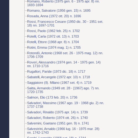
Romano, Roberto (1975 gen. 6 - 1975 apr. 8) nn.
1693-1694
Romano, Salvatore (1956 gen. 15) n. 1695
Rosada, Anna (1972 ott. 20) n. 1696
Rossi, Francesco Cesare (1950 dic. 30 - 1951 set.
18) nn. 1697-1701
Rossi, Paolo (1962 feb. 25) n. 1702
Rotelli, Carla (1972 ott. 13) n. 1703
Rotelli, Ettore (1968 apr. 8) n. 1704
Rotini, Emma (1974 mag. 1) n. 1705
Rotondò, Antonio (1968 set. 26 - 1975 mag. 12) nn.
1706-1709
Roveri, Alessandro (1974 gen. 14 - 1975 gen. 14)
nn. 1710-1716
Rugafiori, Paride (1973 dic. 18) n. 1717
Sabatelli, Arcangelo (1972 apr. 10) n. 1718
Saggiatore (Il). Milano (1967 set. 4) n. 1719
Saitta, Armando (1949 ott. 28 - [1967] ago. 7) nn.
1720-1735
Salmon, Elio (173 feb. 20) n. 1736
Salvadori, Massimo (1967 ago. 19 - 1968 giu. 2) nn.
1737-1738
Salvadori, Rinaldo (1975 apr. 14) n. 1739
Salvadori, Roberto (1974 ott. 26) n. 1740
Salvemini, Gaetano (1951 gen. 9) n. 1741
Salvestrini, Arnaldo (1966 lug. 16 - 1975 mar. 28)
nn. 1742-1743
Sandri, Leopoldo (1968 set. 18) n. 1744