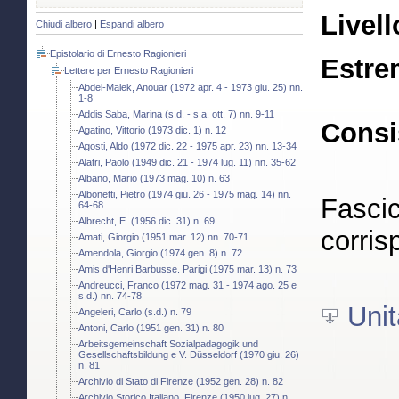
Livell
Chiudi albero
|
Espandi albero
Epistolario di Ernesto Ragionieri
Estre
Lettere per Ernesto Ragionieri
Abdel-Malek, Anouar (1972 apr. 4 - 1973 giu. 25) nn.
1-8
Addis Saba, Marina (s.d. - s.a. ott. 7) nn. 9-11
Consi
Agatino, Vittorio (1973 dic. 1) n. 12
Agosti, Aldo (1972 dic. 22 - 1975 apr. 23) nn. 13-34
Alatri, Paolo (1949 dic. 21 - 1974 lug. 11) nn. 35-62
Albano, Mario (1973 mag. 10) n. 63
Albonetti, Pietro (1974 giu. 26 - 1975 mag. 14) nn.
Fascic
64-68
Albrecht, E. (1956 dic. 31) n. 69
corris
Amati, Giorgio (1951 mar. 12) nn. 70-71
Amendola, Giorgio (1974 gen. 8) n. 72
Amis d'Henri Barbusse. Parigi (1975 mar. 13) n. 73
Andreucci, Franco (1972 mag. 31 - 1974 ago. 25 e
s.d.) nn. 74-78
Unit
Angeleri, Carlo (s.d.) n. 79
Antoni, Carlo (1951 gen. 31) n. 80
Arbeitsgemeinschaft Sozialpadagogik und
Gesellschaftsbildung e V. Düsseldorf (1970 giu. 26)
n. 81
Archivio di Stato di Firenze (1952 gen. 28) n. 82
Archivio Storico Italiano. Firenze (1950 lug. 27) n.