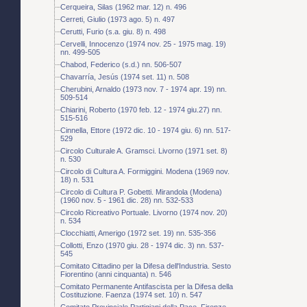
Cerqueira, Silas (1962 mar. 12) n. 496
Cerreti, Giulio (1973 ago. 5) n. 497
Cerutti, Furio (s.a. giu. 8) n. 498
Cervelli, Innocenzo (1974 nov. 25 - 1975 mag. 19)
nn. 499-505
Chabod, Federico (s.d.) nn. 506-507
Chavarría, Jesús (1974 set. 11) n. 508
Cherubini, Arnaldo (1973 nov. 7 - 1974 apr. 19) nn.
509-514
Chiarini, Roberto (1970 feb. 12 - 1974 giu.27) nn.
515-516
Cinnella, Ettore (1972 dic. 10 - 1974 giu. 6) nn. 517-
529
Circolo Culturale A. Gramsci. Livorno (1971 set. 8)
n. 530
Circolo di Cultura A. Formiggini. Modena (1969 nov.
18) n. 531
Circolo di Cultura P. Gobetti. Mirandola (Modena)
(1960 nov. 5 - 1961 dic. 28) nn. 532-533
Circolo Ricreativo Portuale. Livorno (1974 nov. 20)
n. 534
Clocchiatti, Amerigo (1972 set. 19) nn. 535-356
Collotti, Enzo (1970 giu. 28 - 1974 dic. 3) nn. 537-
545
Comitato Cittadino per la Difesa dell'Industria. Sesto
Fiorentino (anni cinquanta) n. 546
Comitato Permanente Antifascista per la Difesa della
Costituzione. Faenza (1974 set. 10) n. 547
Comitato Provinciale Partigiani della Pace. Firenze