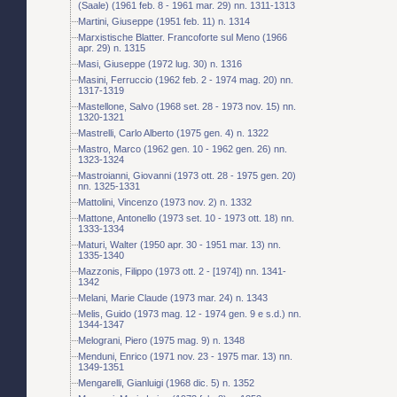
(Saale) (1961 feb. 8 - 1961 mar. 29) nn. 1311-1313
Martini, Giuseppe (1951 feb. 11) n. 1314
Marxistische Blatter. Francoforte sul Meno (1966
apr. 29) n. 1315
Masi, Giuseppe (1972 lug. 30) n. 1316
Masini, Ferruccio (1962 feb. 2 - 1974 mag. 20) nn.
1317-1319
Mastellone, Salvo (1968 set. 28 - 1973 nov. 15) nn.
1320-1321
Mastrelli, Carlo Alberto (1975 gen. 4) n. 1322
Mastro, Marco (1962 gen. 10 - 1962 gen. 26) nn.
1323-1324
Mastroianni, Giovanni (1973 ott. 28 - 1975 gen. 20)
nn. 1325-1331
Mattolini, Vincenzo (1973 nov. 2) n. 1332
Mattone, Antonello (1973 set. 10 - 1973 ott. 18) nn.
1333-1334
Maturi, Walter (1950 apr. 30 - 1951 mar. 13) nn.
1335-1340
Mazzonis, Filippo (1973 ott. 2 - [1974]) nn. 1341-
1342
Melani, Marie Claude (1973 mar. 24) n. 1343
Melis, Guido (1973 mag. 12 - 1974 gen. 9 e s.d.) nn.
1344-1347
Melograni, Piero (1975 mag. 9) n. 1348
Menduni, Enrico (1971 nov. 23 - 1975 mar. 13) nn.
1349-1351
Mengarelli, Gianluigi (1968 dic. 5) n. 1352