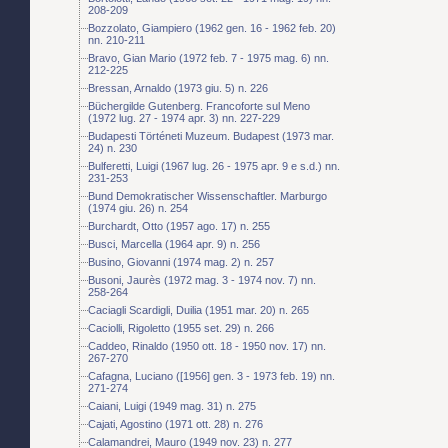
208-209
Bozzolato, Giampiero (1962 gen. 16 - 1962 feb. 20)
nn. 210-211
Bravo, Gian Mario (1972 feb. 7 - 1975 mag. 6) nn.
212-225
Bressan, Arnaldo (1973 giu. 5) n. 226
Büchergilde Gutenberg. Francoforte sul Meno
(1972 lug. 27 - 1974 apr. 3) nn. 227-229
Budapesti Történeti Muzeum. Budapest (1973 mar.
24) n. 230
Bulferetti, Luigi (1967 lug. 26 - 1975 apr. 9 e s.d.) nn.
231-253
Bund Demokratischer Wissenschaftler. Marburgo
(1974 giu. 26) n. 254
Burchardt, Otto (1957 ago. 17) n. 255
Busci, Marcella (1964 apr. 9) n. 256
Busino, Giovanni (1974 mag. 2) n. 257
Busoni, Jaurès (1972 mag. 3 - 1974 nov. 7) nn.
258-264
Caciagli Scardigli, Duilia (1951 mar. 20) n. 265
Caciolli, Rigoletto (1955 set. 29) n. 266
Caddeo, Rinaldo (1950 ott. 18 - 1950 nov. 17) nn.
267-270
Cafagna, Luciano ([1956] gen. 3 - 1973 feb. 19) nn.
271-274
Caiani, Luigi (1949 mag. 31) n. 275
Cajati, Agostino (1971 ott. 28) n. 276
Calamandrei, Mauro (1949 nov. 23) n. 277