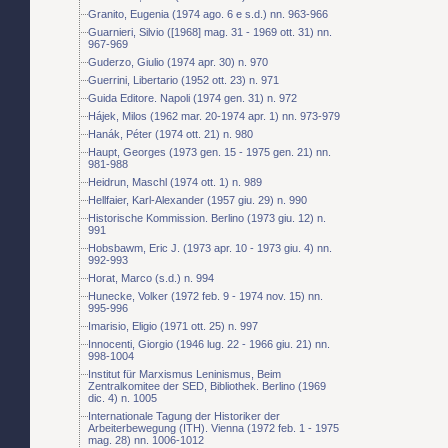
Granito, Eugenia (1974 ago. 6 e s.d.) nn. 963-966
Guarnieri, Silvio ([1968] mag. 31 - 1969 ott. 31) nn.
967-969
Guderzo, Giulio (1974 apr. 30) n. 970
Guerrini, Libertario (1952 ott. 23) n. 971
Guida Editore. Napoli (1974 gen. 31) n. 972
Hájek, Milos (1962 mar. 20-1974 apr. 1) nn. 973-979
Hanák, Péter (1974 ott. 21) n. 980
Haupt, Georges (1973 gen. 15 - 1975 gen. 21) nn.
981-988
Heidrun, Maschl (1974 ott. 1) n. 989
Hellfaier, Karl-Alexander (1957 giu. 29) n. 990
Historische Kommission. Berlino (1973 giu. 12) n.
991
Hobsbawm, Eric J. (1973 apr. 10 - 1973 giu. 4) nn.
992-993
Horat, Marco (s.d.) n. 994
Hunecke, Volker (1972 feb. 9 - 1974 nov. 15) nn.
995-996
Imarisio, Eligio (1971 ott. 25) n. 997
Innocenti, Giorgio (1946 lug. 22 - 1966 giu. 21) nn.
998-1004
Institut für Marxismus Leninismus, Beim
Zentralkomitee der SED, Bibliothek. Berlino (1969
dic. 4) n. 1005
Internationale Tagung der Historiker der
Arbeiterbewegung (ITH). Vienna (1972 feb. 1 - 1975
mag. 28) nn. 1006-1012