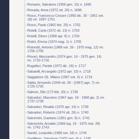
Romano, Salvatore (1956 gen. 15) n. 1695
Rosada, Anna (1972 ott. 20) n. 1696
Rossi, Francesco Cesare (1950 dic. 30 - 1951 set.
18) nn. 1697-1701
Rossi, Paolo (1962 feb. 25) n. 1702
Rotelli, Carla (1972 ott. 13) n. 1703
Rotelli, Ettore (1968 apr. 8) n. 1704
Rotini, Emma (1974 mag. 1) n. 1705
Rotondò, Antonio (1968 set. 26 - 1975 mag. 12) nn.
1706-1709
Roveri, Alessandro (1974 gen. 14 - 1975 gen. 14)
nn. 1710-1716
Rugafiori, Paride (1973 dic. 18) n. 1717
Sabatelli, Arcangelo (1972 apr. 10) n. 1718
Saggiatore (Il). Milano (1967 set. 4) n. 1719
Saitta, Armando (1949 ott. 28 - [1967] ago. 7) nn.
1720-1735
Salmon, Elio (173 feb. 20) n. 1736
Salvadori, Massimo (1967 ago. 19 - 1968 giu. 2) nn.
1737-1738
Salvadori, Rinaldo (1975 apr. 14) n. 1739
Salvadori, Roberto (1974 ott. 26) n. 1740
Salvemini, Gaetano (1951 gen. 9) n. 1741
Salvestrini, Arnaldo (1966 lug. 16 - 1975 mar. 28)
nn. 1742-1743
Sandri, Leopoldo (1968 set. 18) n. 1744
Sanfilippo, Salvatore (1975 gen. 4) n. 1745