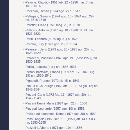
Pavone, Claudio (1951 feb. 22 - 1956 mar. 5) nn.
1512-1516
Pecchioli, Renzo (1974 ago. 2) n. 1517
Pellegrini, Giuliano (1974 ago. 16 - 1974 ago. 29)
nn. 1518-1519
Pelletier, Claire (1975 mag. 29) n. 1520
Pellicani, Antonio (1967 lug. 10 - 1968 ott. 24) nn.
1521-1522
Perini, Leandro (1974 lug. 31) n. 1523
Permoli, Luigi (1973 gen. 29) n. 1524
Petersen, Jens (1973 ago. 20 - 1975 apr. 25) nn.
1525-1529
Petrocchi, Massimo (1948 apr. 19 - [post 1950]) nn.
1530-1535
Piddiu, Luciana (s.d.) nn. 1536-1537
Pieroni Bortolotti, Franca (1969 set. 17 - 1070 lug.
29) nn. 1538-1540
Pignatelli, Franco (1972 dic. 5) n. 1541
Pinkus e Co. Zurigo (1966 ott. 21 - 1973 giu. 12) nn.
1542-1544
Pinzani, Carlo (1972 feb. 17 - 1974 set. 30) nn.
1545-1549
Pinzani Tanini, Maria (1974 gen. 21) n. 1550
Pinzauti, Leonardo (1957 ago. 10) n. 1551
Politica ed economia. Roma (1974 set. 30) n. 1552
Ponsi, Angelo (1950 set. 21 - [1950 ]ott. 14 e s.d.)
nn. 1553-1555
Pozzolini, Alberto (1971 gen. 10) n. 1556