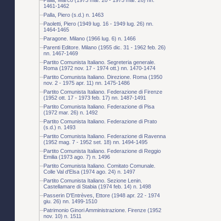
1461-1462
Palla, Piero (s.d.) n. 1463
Paoletti, Piero (1949 lug. 16 - 1949 lug. 26) nn.
1464-1465
Paragone. Milano (1966 lug. 6) n. 1466
Parenti Editore. Milano (1955 dic. 31 - 1962 feb. 26)
nn. 1467-1469
Partito Comunista Italiano. Segreteria generale.
Roma (1972 nov. 17 - 1974 ott.) nn. 1470-1474
Partito Comunista Italiano. Direzione. Roma (1950
nov. 2 - 1975 apr. 11) nn. 1475-1486
Partito Comunista Italiano. Federazione di Firenze
(1952 ott. 17 - 1973 feb. 17) nn. 1487-1491
Partito Comunista Italiano. Federazione di Pisa
(1972 mar. 26) n. 1492
Partito Comunista Italiano. Federazione di Prato
(s.d.) n. 1493
Partito Comunista Italiano. Federazione di Ravenna
(1952 mag. 7 - 1952 set. 18) nn. 1494-1495
Partito Comunista Italiano. Federazione di Reggio
Emilia (1973 ago. 7) n. 1496
Partito Comunista Italiano. Comitato Comunale.
Colle Val d'Elsa (1974 ago. 24) n. 1497
Partito Comunista Italiano. Sezione Lenin.
Castellamare di Stabia (1974 feb. 14) n. 1498
Passerin D'Entrèves, Ettore (1948 apr. 22 - 1974
giu. 26) nn. 1499-1510
Patrimonio Ginori Amministrazione. Firenze (1952
nov. 10) n. 1511