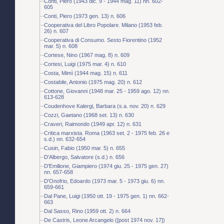
Conti, Piero (1943 dic. 9 - 1944 mag. 11) nn. 602-
605
Conti, Piero (1973 gen. 13) n. 606
Cooperativa del Libro Popolare. Milano (1953 feb.
26) n. 607
Cooperativa di Consumo. Sesto Fiorentino (1952
mar. 5) n. 608
Cortese, Nino (1967 mag. 8) n. 609
Cortesi, Luigi (1975 mar. 4) n. 610
Costa, Mimì (1944 mag. 15) n. 611
Costabile, Antonio (1975 mag. 20) n. 612
Cottone, Giovanni (1948 mar. 25 - 1959 ago. 12) nn.
613-628
Coudenhove Kalergi, Barbara (s.a. nov. 20) n. 629
Cozzi, Gaetano (1968 set. 13) n. 630
Craveri, Raimondo (1949 apr. 12) n. 631
Critica marxista. Roma (1963 set. 2 - 1975 feb. 26 e
s.d.) nn. 632-654
Cusin, Fabio (1950 mar. 5) n. 655
D'Albergo, Salvatore (s.d.) n. 656
D'Emilione, Giampiero (1974 giu. 25 - 1975 gen. 27)
nn. 657-658
D'Onofrio, Edoardo (1973 mar. 5 - 1973 giu. 6) nn.
659-661
Dal Pane, Luigi (1950 ott. 19 - 1975 gen. 1) nn. 662-
663
Dal Sasso, Rino (1959 ott. 2) n. 664
De Castris, Leone Arcangelo ([post 1974 nov. 17])