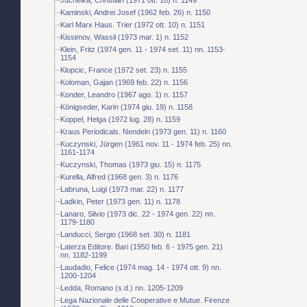
Kaminski, Andrei Josef (1962 feb. 26) n. 1150
Karl Marx Haus. Trier (1972 ott. 10) n. 1151
Kissimov, Wassil (1973 mar. 1) n. 1152
Klein, Fritz (1974 gen. 11 - 1974 set. 11) nn. 1153-
1154
Klopcic, France (1972 set. 23) n. 1155
Koloman, Gajan (1969 feb. 22) n. 1156
Konder, Leandro (1967 ago. 1) n. 1157
Königseder, Karin (1974 giu. 19) n. 1158
Koppel, Helga (1972 lug. 28) n. 1159
Kraus Periodicals. Nendeln (1973 gen. 11) n. 1160
Kuczynski, Jürgen (1961 nov. 11 - 1974 feb. 25) nn.
1161-1174
Kuczynski, Thomas (1973 giu. 15) n. 1175
Kurella, Alfred (1968 gen. 3) n. 1176
Labruna, Luigi (1973 mar. 22) n. 1177
Ladkin, Peter (1973 gen. 11) n. 1178
Lanaro, Silvio (1973 dic. 22 - 1974 gen. 22) nn.
1179-1180
Landucci, Sergio (1968 set. 30) n. 1181
Laterza Editore. Bari (1950 feb. 6 - 1975 gen. 21)
nn. 1182-1199
Laudadio, Felice (1974 mag. 14 - 1974 ott. 9) nn.
1200-1204
Ledda, Romano (s.d.) nn. 1205-1209
Lega Nazionale delle Cooperative e Mutue. Firenze