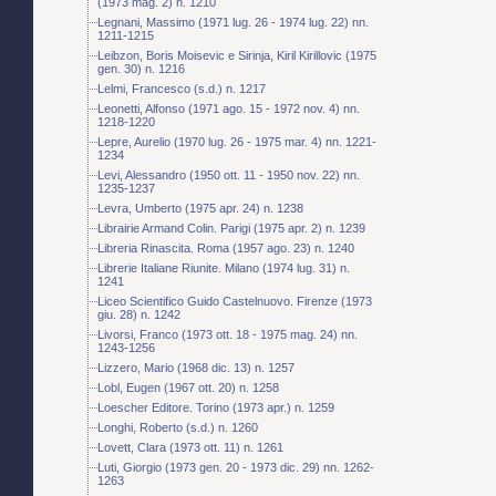
(1973 mag. 2) n. 1210
Legnani, Massimo (1971 lug. 26 - 1974 lug. 22) nn.
1211-1215
Leibzon, Boris Moisevic e Sirinja, Kiril Kirillovic (1975
gen. 30) n. 1216
Lelmi, Francesco (s.d.) n. 1217
Leonetti, Alfonso (1971 ago. 15 - 1972 nov. 4) nn.
1218-1220
Lepre, Aurelio (1970 lug. 26 - 1975 mar. 4) nn. 1221-
1234
Levi, Alessandro (1950 ott. 11 - 1950 nov. 22) nn.
1235-1237
Levra, Umberto (1975 apr. 24) n. 1238
Librairie Armand Colin. Parigi (1975 apr. 2) n. 1239
Libreria Rinascita. Roma (1957 ago. 23) n. 1240
Librerie Italiane Riunite. Milano (1974 lug. 31) n.
1241
Liceo Scientifico Guido Castelnuovo. Firenze (1973
giu. 28) n. 1242
Livorsi, Franco (1973 ott. 18 - 1975 mag. 24) nn.
1243-1256
Lizzero, Mario (1968 dic. 13) n. 1257
Lobl, Eugen (1967 ott. 20) n. 1258
Loescher Editore. Torino (1973 apr.) n. 1259
Longhi, Roberto (s.d.) n. 1260
Lovett, Clara (1973 ott. 11) n. 1261
Luti, Giorgio (1973 gen. 20 - 1973 dic. 29) nn. 1262-
1263