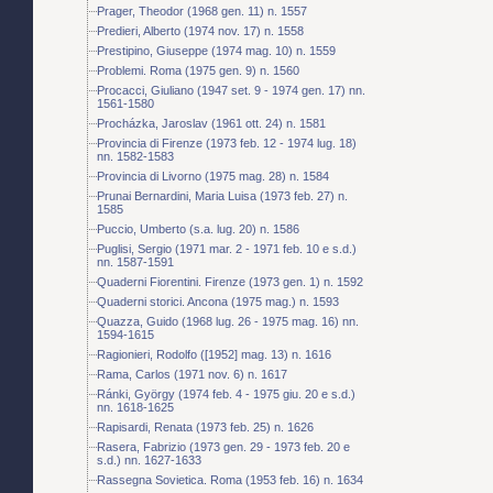
Prager, Theodor (1968 gen. 11) n. 1557
Predieri, Alberto (1974 nov. 17) n. 1558
Prestipino, Giuseppe (1974 mag. 10) n. 1559
Problemi. Roma (1975 gen. 9) n. 1560
Procacci, Giuliano (1947 set. 9 - 1974 gen. 17) nn.
1561-1580
Procházka, Jaroslav (1961 ott. 24) n. 1581
Provincia di Firenze (1973 feb. 12 - 1974 lug. 18)
nn. 1582-1583
Provincia di Livorno (1975 mag. 28) n. 1584
Prunai Bernardini, Maria Luisa (1973 feb. 27) n.
1585
Puccio, Umberto (s.a. lug. 20) n. 1586
Puglisi, Sergio (1971 mar. 2 - 1971 feb. 10 e s.d.)
nn. 1587-1591
Quaderni Fiorentini. Firenze (1973 gen. 1) n. 1592
Quaderni storici. Ancona (1975 mag.) n. 1593
Quazza, Guido (1968 lug. 26 - 1975 mag. 16) nn.
1594-1615
Ragionieri, Rodolfo ([1952] mag. 13) n. 1616
Rama, Carlos (1971 nov. 6) n. 1617
Ránki, György (1974 feb. 4 - 1975 giu. 20 e s.d.)
nn. 1618-1625
Rapisardi, Renata (1973 feb. 25) n. 1626
Rasera, Fabrizio (1973 gen. 29 - 1973 feb. 20 e
s.d.) nn. 1627-1633
Rassegna Sovietica. Roma (1953 feb. 16) n. 1634