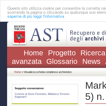
Questo sito utilizza cookie per consentire la corretta 
scorrendo la pagina o cliccando su qualunque suo eleme
saperne di più leggi l'informativa
Home
Progetto
Ricerca
avanzata
Glossario
News
Home
» Visualizza scheda complesso archivistico
Mark
Soggetto conservatore:
5) n
Comune di Sesto Fiorentino. Biblioteca "Ernesto
Ragionieri"