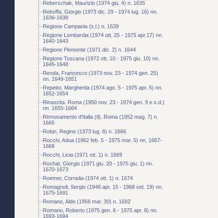
Reberschak, Maurizio (1974 giu. 4) n. 1635
Rebuffa, Giorgio (1973 dic. 29 - 1974 lug. 16) nn.
1636-1638
Regione Campania (s.l.) n. 1639
Regione Lombardia (1974 ott. 25 - 1975 apr.17) nn.
1640-1643
Regione Piemonte (1971 dic. 2) n. 1644
Regione Toscana (1972 ott. 10 - 1975 giu. 10) nn.
1645-1648
Renda, Francesco (1973 nov. 23 - 1974 gen. 25)
nn. 1649-1651
Repetto, Margherita (1974 ago. 5 - 1975 apr. 5) nn.
1652-1654
Rinascita. Roma (1950 nov. 23 - 1974 gen. 9 e s.d.)
nn. 1655-1664
Rinnovamento d'Italia (Il). Roma (1952 mag. 7) n.
1665
Robin, Regine (1973 lug. 8) n. 1666
Rocchi, Adua (1962 feb. 5 - 1975 mar. 5) nn. 1667-
1668
Rocchi, Licia (1971 ott. 1) n. 1669
Rochat, Giorgio (1971 giu. 20 - 1975 giu. 1) nn.
1670-1673
Roemer, Cornelia (1974 ott. 1) n. 1674
Romagnoli, Sergio (1948 apr. 15 - 1968 set. 19) nn.
1675-1691
Romano, Aldo (1956 mar. 30) n. 1692
Romano, Roberto (1975 gen. 6 - 1975 apr. 8) nn.
1693-1694