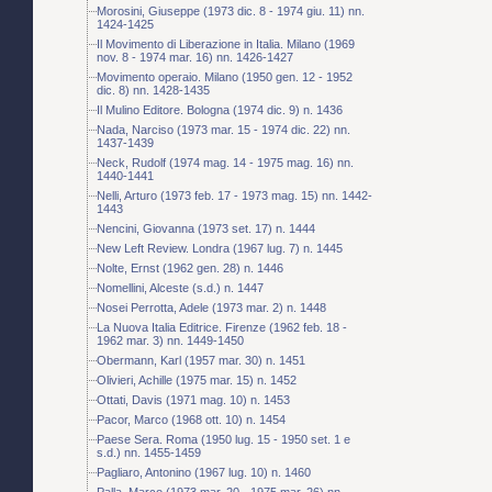
Morosini, Giuseppe (1973 dic. 8 - 1974 giu. 11) nn.
1424-1425
Il Movimento di Liberazione in Italia. Milano (1969
nov. 8 - 1974 mar. 16) nn. 1426-1427
Movimento operaio. Milano (1950 gen. 12 - 1952
dic. 8) nn. 1428-1435
Il Mulino Editore. Bologna (1974 dic. 9) n. 1436
Nada, Narciso (1973 mar. 15 - 1974 dic. 22) nn.
1437-1439
Neck, Rudolf (1974 mag. 14 - 1975 mag. 16) nn.
1440-1441
Nelli, Arturo (1973 feb. 17 - 1973 mag. 15) nn. 1442-
1443
Nencini, Giovanna (1973 set. 17) n. 1444
New Left Review. Londra (1967 lug. 7) n. 1445
Nolte, Ernst (1962 gen. 28) n. 1446
Nomellini, Alceste (s.d.) n. 1447
Nosei Perrotta, Adele (1973 mar. 2) n. 1448
La Nuova Italia Editrice. Firenze (1962 feb. 18 -
1962 mar. 3) nn. 1449-1450
Obermann, Karl (1957 mar. 30) n. 1451
Olivieri, Achille (1975 mar. 15) n. 1452
Ottati, Davis (1971 mag. 10) n. 1453
Pacor, Marco (1968 ott. 10) n. 1454
Paese Sera. Roma (1950 lug. 15 - 1950 set. 1 e
s.d.) nn. 1455-1459
Pagliaro, Antonino (1967 lug. 10) n. 1460
Palla, Marco (1973 mar. 20 - 1975 mar. 26) nn.