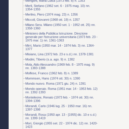
Mengoni, Maria Luisa (1973 feb. 8) n. 1353
Merli, Stefano (1962 set. 6 - 1975 mag. 10) nn.
1354-1355
Merlino, Piero (1974 mag. 23) n. 1356
Miccoli, Giovanni (1968 ott. 19) n. 1357
Milano Sera. Milano (1950 set. 1 - 1952 ott. 25) nn.
1358-1360
Ministero della Pubblica Istruzione. Direzione
generale per l'istruzione universitaria (1973 feb. 23 -
1975 mar. 1) nn. 1361-1363
Mirri, Mario (1950 mar. 14 - 1974 feb. 3) nn. 1364-
1377
Misiano, Lina (1972 feb. 23 e s.d.) nn. 1378-1381
Modini, Tiberio (s.a. ago. 9) n. 1382
Mola, Aldo Alessandro (1969 feb. 8 - 1975 mag. 9)
nn. 1383-1388
Molfese, Franco (1962 feb. 8) n. 1389
Mommsen, Hans (1974 ott. 30) n. 1390
Mondo nuovo. Roma (1971 giu. 24) n. 1391
Mondo operaio. Roma (1951 mar. 14 - 1953 feb. 12)
nn. 1392-1393
Monteleone, Renato (1973 feb. - 1974 ott. 30) nn.
1394-1396
Morandi, Carlo (1946 lug. 25 - 1950 mar. 16) nn.
1397-1398
Morandi, Rosa (1950 apr. 13 - [1955] dic. 10 e s.d.)
nn. 1399-1419
Mori, Giorgio (1955 set. 22 - 1974 dic. 12) nn. 1420-
1423