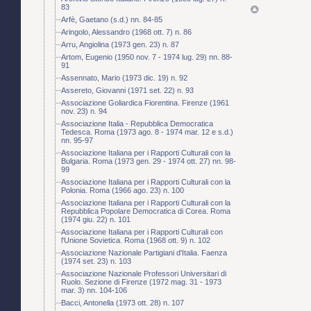
83
Arfè, Gaetano (s.d.) nn. 84-85
Aringolo, Alessandro (1968 ott. 7) n. 86
Arru, Angiolina (1973 gen. 23) n. 87
Artom, Eugenio (1950 nov. 7 - 1974 lug. 29) nn. 88-
91
Assennato, Mario (1973 dic. 19) n. 92
Assereto, Giovanni (1971 set. 22) n. 93
Associazione Goliardica Fiorentina. Firenze (1961
nov. 23) n. 94
Associazione Italia - Repubblica Democratica
Tedesca. Roma (1973 ago. 8 - 1974 mar. 12 e s.d.)
nn. 95-97
Associazione Italiana per i Rapporti Culturali con la
Bulgaria. Roma (1973 gen. 29 - 1974 ott. 27) nn. 98-
99
Associazione Italiana per i Rapporti Culturali con la
Polonia. Roma (1966 ago. 23) n. 100
Associazione Italiana per i Rapporti Culturali con la
Repubblica Popolare Democratica di Corea. Roma
(1974 giu. 22) n. 101
Associazione Italiana per i Rapporti Culturali con
l'Unione Sovietica. Roma (1968 ott. 9) n. 102
Associazione Nazionale Partigiani d'Italia. Faenza
(1974 set. 23) n. 103
Associazione Nazionale Professori Universitari di
Ruolo. Sezione di Firenze (1972 mag. 31 - 1973
mar. 3) nn. 104-106
Bacci, Antonella (1973 ott. 28) n. 107