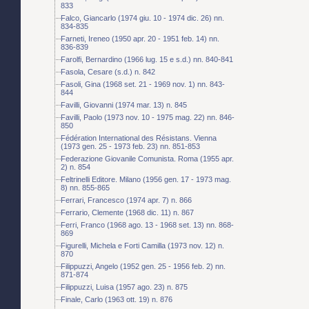
833
Falco, Giancarlo (1974 giu. 10 - 1974 dic. 26) nn.
834-835
Farneti, Ireneo (1950 apr. 20 - 1951 feb. 14) nn.
836-839
Farolfi, Bernardino (1966 lug. 15 e s.d.) nn. 840-841
Fasola, Cesare (s.d.) n. 842
Fasoli, Gina (1968 set. 21 - 1969 nov. 1) nn. 843-
844
Favilli, Giovanni (1974 mar. 13) n. 845
Favilli, Paolo (1973 nov. 10 - 1975 mag. 22) nn. 846-
850
Fédération International des Résistans. Vienna
(1973 gen. 25 - 1973 feb. 23) nn. 851-853
Federazione Giovanile Comunista. Roma (1955 apr.
2) n. 854
Feltrinelli Editore. Milano (1956 gen. 17 - 1973 mag.
8) nn. 855-865
Ferrari, Francesco (1974 apr. 7) n. 866
Ferrario, Clemente (1968 dic. 11) n. 867
Ferri, Franco (1968 ago. 13 - 1968 set. 13) nn. 868-
869
Figurelli, Michela e Forti Camilla (1973 nov. 12) n.
870
Filippuzzi, Angelo (1952 gen. 25 - 1956 feb. 2) nn.
871-874
Filippuzzi, Luisa (1957 ago. 23) n. 875
Finale, Carlo (1963 ott. 19) n. 876