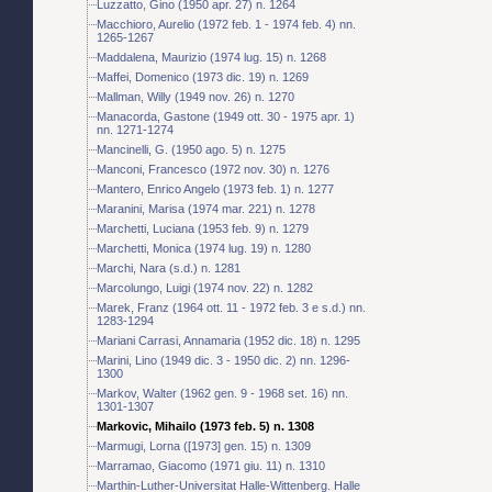
Luzzatto, Gino (1950 apr. 27) n. 1264
Macchioro, Aurelio (1972 feb. 1 - 1974 feb. 4) nn.
1265-1267
Maddalena, Maurizio (1974 lug. 15) n. 1268
Maffei, Domenico (1973 dic. 19) n. 1269
Mallman, Willy (1949 nov. 26) n. 1270
Manacorda, Gastone (1949 ott. 30 - 1975 apr. 1)
nn. 1271-1274
Mancinelli, G. (1950 ago. 5) n. 1275
Manconi, Francesco (1972 nov. 30) n. 1276
Mantero, Enrico Angelo (1973 feb. 1) n. 1277
Maranini, Marisa (1974 mar. 221) n. 1278
Marchetti, Luciana (1953 feb. 9) n. 1279
Marchetti, Monica (1974 lug. 19) n. 1280
Marchi, Nara (s.d.) n. 1281
Marcolungo, Luigi (1974 nov. 22) n. 1282
Marek, Franz (1964 ott. 11 - 1972 feb. 3 e s.d.) nn.
1283-1294
Mariani Carrasi, Annamaria (1952 dic. 18) n. 1295
Marini, Lino (1949 dic. 3 - 1950 dic. 2) nn. 1296-
1300
Markov, Walter (1962 gen. 9 - 1968 set. 16) nn.
1301-1307
Markovic, Mihailo (1973 feb. 5) n. 1308
Marmugi, Lorna ([1973] gen. 15) n. 1309
Marramao, Giacomo (1971 giu. 11) n. 1310
Marthin-Luther-Universitat Halle-Wittenberg. Halle