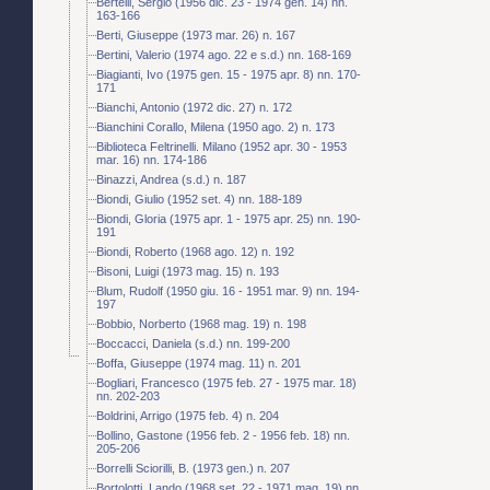
Bertelli, Sergio (1956 dic. 23 - 1974 gen. 14) nn.
163-166
Berti, Giuseppe (1973 mar. 26) n. 167
Bertini, Valerio (1974 ago. 22 e s.d.) nn. 168-169
Biagianti, Ivo (1975 gen. 15 - 1975 apr. 8) nn. 170-
171
Bianchi, Antonio (1972 dic. 27) n. 172
Bianchini Corallo, Milena (1950 ago. 2) n. 173
Biblioteca Feltrinelli. Milano (1952 apr. 30 - 1953
mar. 16) nn. 174-186
Binazzi, Andrea (s.d.) n. 187
Biondi, Giulio (1952 set. 4) nn. 188-189
Biondi, Gloria (1975 apr. 1 - 1975 apr. 25) nn. 190-
191
Biondi, Roberto (1968 ago. 12) n. 192
Bisoni, Luigi (1973 mag. 15) n. 193
Blum, Rudolf (1950 giu. 16 - 1951 mar. 9) nn. 194-
197
Bobbio, Norberto (1968 mag. 19) n. 198
Boccacci, Daniela (s.d.) nn. 199-200
Boffa, Giuseppe (1974 mag. 11) n. 201
Bogliari, Francesco (1975 feb. 27 - 1975 mar. 18)
nn. 202-203
Boldrini, Arrigo (1975 feb. 4) n. 204
Bollino, Gastone (1956 feb. 2 - 1956 feb. 18) nn.
205-206
Borrelli Sciorilli, B. (1973 gen.) n. 207
Bortolotti, Lando (1968 set. 22 - 1971 mag. 19) nn.