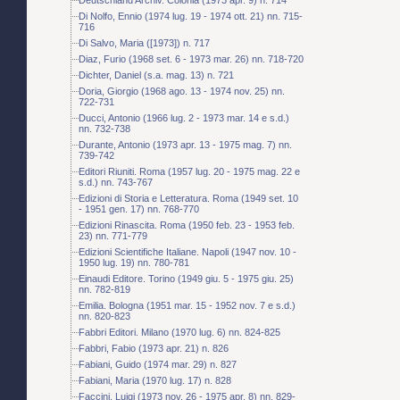
Di Nolfo, Ennio (1974 lug. 19 - 1974 ott. 21) nn. 715-
716
Di Salvo, Maria ([1973]) n. 717
Diaz, Furio (1968 set. 6 - 1973 mar. 26) nn. 718-720
Dichter, Daniel (s.a. mag. 13) n. 721
Doria, Giorgio (1968 ago. 13 - 1974 nov. 25) nn.
722-731
Ducci, Antonio (1966 lug. 2 - 1973 mar. 14 e s.d.)
nn. 732-738
Durante, Antonio (1973 apr. 13 - 1975 mag. 7) nn.
739-742
Editori Riuniti. Roma (1957 lug. 20 - 1975 mag. 22 e
s.d.) nn. 743-767
Edizioni di Storia e Letteratura. Roma (1949 set. 10
- 1951 gen. 17) nn. 768-770
Edizioni Rinascita. Roma (1950 feb. 23 - 1953 feb.
23) nn. 771-779
Edizioni Scientifiche Italiane. Napoli (1947 nov. 10 -
1950 lug. 19) nn. 780-781
Einaudi Editore. Torino (1949 giu. 5 - 1975 giu. 25)
nn. 782-819
Emilia. Bologna (1951 mar. 15 - 1952 nov. 7 e s.d.)
nn. 820-823
Fabbri Editori. Milano (1970 lug. 6) nn. 824-825
Fabbri, Fabio (1973 apr. 21) n. 826
Fabiani, Guido (1974 mar. 29) n. 827
Fabiani, Maria (1970 lug. 17) n. 828
Faccini, Luigi (1973 nov. 26 - 1975 apr. 8) nn. 829-