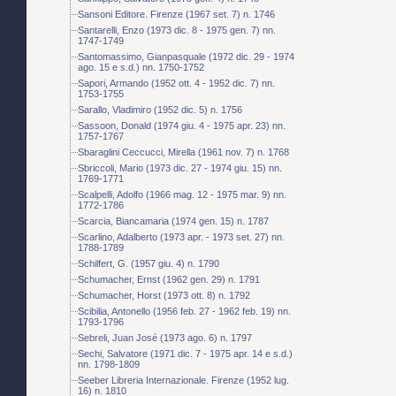
Sansoni Editore. Firenze (1967 set. 7) n. 1746
Santarelli, Enzo (1973 dic. 8 - 1975 gen. 7) nn.
1747-1749
Santomassimo, Gianpasquale (1972 dic. 29 - 1974
ago. 15 e s.d.) nn. 1750-1752
Sapori, Armando (1952 ott. 4 - 1952 dic. 7) nn.
1753-1755
Sarallo, Vladimiro (1952 dic. 5) n. 1756
Sassoon, Donald (1974 giu. 4 - 1975 apr. 23) nn.
1757-1767
Sbaraglini Ceccucci, Mirella (1961 nov. 7) n. 1768
Sbriccoli, Mario (1973 dic. 27 - 1974 giu. 15) nn.
1769-1771
Scalpelli, Adolfo (1966 mag. 12 - 1975 mar. 9) nn.
1772-1786
Scarcia, Biancamaria (1974 gen. 15) n. 1787
Scarlino, Adalberto (1973 apr. - 1973 set. 27) nn.
1788-1789
Schilfert, G. (1957 giu. 4) n. 1790
Schumacher, Ernst (1962 gen. 29) n. 1791
Schumacher, Horst (1973 ott. 8) n. 1792
Scibilia, Antonello (1956 feb. 27 - 1962 feb. 19) nn.
1793-1796
Sebreli, Juan José (1973 ago. 6) n. 1797
Sechi, Salvatore (1971 dic. 7 - 1975 apr. 14 e s.d.)
nn. 1798-1809
Seeber Libreria Internazionale. Firenze (1952 lug.
16) n. 1810