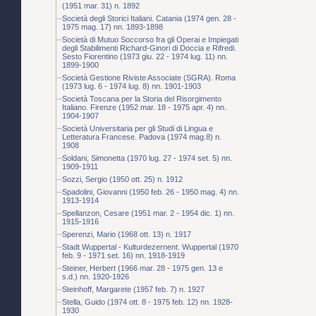
(1951 mar. 31) n. 1892
Società degli Storici Italiani. Catania (1974 gen. 28 -
1975 mag. 17) nn. 1893-1898
Società di Mutuo Soccorso fra gli Operai e Impiegati
degli Stabilimenti Richard-Ginori di Doccia e Rifredi.
Sesto Fiorentino (1973 giu. 22 - 1974 lug. 11) nn.
1899-1900
Società Gestione Riviste Associate (SGRA). Roma
(1973 lug. 6 - 1974 lug. 8) nn. 1901-1903
Società Toscana per la Storia del Risorgimento
Italiano. Firenze (1952 mar. 18 - 1975 apr. 4) nn.
1904-1907
Società Universitaria per gli Studi di Lingua e
Letteratura Francese. Padova (1974 mag.8) n.
1908
Soldani, Simonetta (1970 lug. 27 - 1974 set. 5) nn.
1909-1911
Sozzi, Sergio (1950 ott. 25) n. 1912
Spadolini, Giovanni (1950 feb. 26 - 1950 mag. 4) nn.
1913-1914
Spellanzon, Cesare (1951 mar. 2 - 1954 dic. 1) nn.
1915-1916
Sperenzi, Mario (1968 ott. 13) n. 1917
Stadt Wuppertal - Kulturdezernent. Wuppertal (1970
feb. 9 - 1971 set. 16) nn. 1918-1919
Steiner, Herbert (1966 mar. 28 - 1975 gen. 13 e
s.d.) nn. 1920-1926
Steinhoff, Margarete (1957 feb. 7) n. 1927
Stella, Guido (1974 ott. 8 - 1975 feb. 12) nn. 1928-
1930