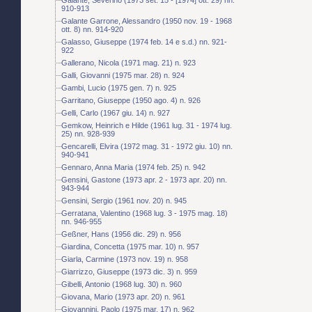
910-913
Galante Garrone, Alessandro (1950 nov. 19 - 1968
ott. 8) nn. 914-920
Galasso, Giuseppe (1974 feb. 14 e s.d.) nn. 921-
922
Gallerano, Nicola (1971 mag. 21) n. 923
Galli, Giovanni (1975 mar. 28) n. 924
Gambi, Lucio (1975 gen. 7) n. 925
Garritano, Giuseppe (1950 ago. 4) n. 926
Gelli, Carlo (1967 giu. 14) n. 927
Gemkow, Heinrich e Hilde (1961 lug. 31 - 1974 lug.
25) nn. 928-939
Gencarelli, Elvira (1972 mag. 31 - 1972 giu. 10) nn.
940-941
Gennaro, Anna Maria (1974 feb. 25) n. 942
Gensini, Gastone (1973 apr. 2 - 1973 apr. 20) nn.
943-944
Gensini, Sergio (1961 nov. 20) n. 945
Gerratana, Valentino (1968 lug. 3 - 1975 mag. 18)
nn. 946-955
Geßner, Hans (1956 dic. 29) n. 956
Giardina, Concetta (1975 mar. 10) n. 957
Giarla, Carmine (1973 nov. 19) n. 958
Giarrizzo, Giuseppe (1973 dic. 3) n. 959
Gibelli, Antonio (1968 lug. 30) n. 960
Giovana, Mario (1973 apr. 20) n. 961
Giovannini, Paolo (1975 mar. 17) n. 962