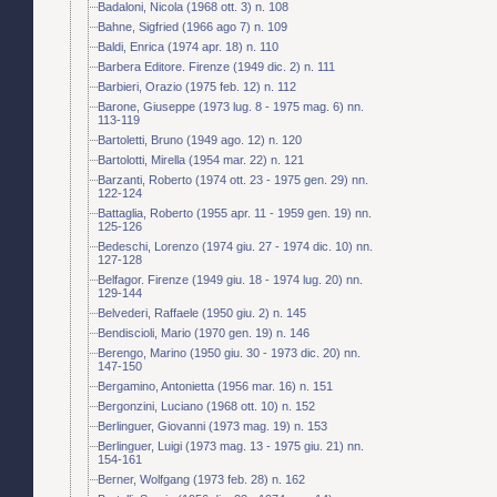
Badaloni, Nicola (1968 ott. 3) n. 108
Bahne, Sigfried (1966 ago 7) n. 109
Baldi, Enrica (1974 apr. 18) n. 110
Barbera Editore. Firenze (1949 dic. 2) n. 111
Barbieri, Orazio (1975 feb. 12) n. 112
Barone, Giuseppe (1973 lug. 8 - 1975 mag. 6) nn.
113-119
Bartoletti, Bruno (1949 ago. 12) n. 120
Bartolotti, Mirella (1954 mar. 22) n. 121
Barzanti, Roberto (1974 ott. 23 - 1975 gen. 29) nn.
122-124
Battaglia, Roberto (1955 apr. 11 - 1959 gen. 19) nn.
125-126
Bedeschi, Lorenzo (1974 giu. 27 - 1974 dic. 10) nn.
127-128
Belfagor. Firenze (1949 giu. 18 - 1974 lug. 20) nn.
129-144
Belvederi, Raffaele (1950 giu. 2) n. 145
Bendiscioli, Mario (1970 gen. 19) n. 146
Berengo, Marino (1950 giu. 30 - 1973 dic. 20) nn.
147-150
Bergamino, Antonietta (1956 mar. 16) n. 151
Bergonzini, Luciano (1968 ott. 10) n. 152
Berlinguer, Giovanni (1973 mag. 19) n. 153
Berlinguer, Luigi (1973 mag. 13 - 1975 giu. 21) nn.
154-161
Berner, Wolfgang (1973 feb. 28) n. 162