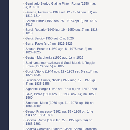
Seminario Storico Giaime Pintor. Roma (1950 mar.
4) n. 1811
Seneca, Federico (1968 set. 12 - 1974 gen. 31) nn.
1812-1814
Sereni, Emilio (1956 feb. 25 - 1973 apr. 9) nn. 1815-
1817
Sergi, Rosario (1949 lug. 19 - 1950 set. 2) nn. 1818-
1819
Sergi, Sergio (1950 set. 6) n. 1820
Serra, Paolo (s.d.) nn. 1821-1823
Sestan, Ernesto (1950 ago. 8 - 1975 mar. 2) nn.
1824-1825
Sestan, Margherita (1950 ago. 1) n. 1826
Settimana Internazionale di Studi Marxisti. Reggio
Emilia (1973 nov. 5) n. 1827
Sgroi, Vittorio (1944 nov. 12 - 1953 set. 5 e s.d.) nn.
1828-1834
Siciliani de Cumis, Nicola (1972 mag. 17 - 1975 giu.
8) nn. 1835-1856
Signorini, Sergio (1952 set. 7 e s.d.) nn. 1857-1858
Silva, Pietro (1950 nov. 3 - 1950 nov. 14) nn. 1859-
1860
Simonetti, Mario (1966 ago. 11 - 1970 lug. 19) nn.
1861-1862
Sirugo, Francesco (1962 apr. 15 - 1968 ott. 14 e
s.d.) nn. 1863-1865
Società. Roma (1950 feb. 27 - 1953 gen. 14) nn.
1866-1891
Società Ceramica Richard-Ginori. Sesto Fiorentino