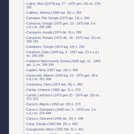
Calice, Nino ([1973] lug. 27 - 1975 gen. 16) nn. 278-
282
Califano, Mimma (1968 set. 26) n. 283
Camaiani, Pier Giorgio (1973 giu. 14) n. 284
Camassa, Giorgio (1975 gen. 13 - 1975 feb. 6 e
s.d.) nn. 285-288
Camparini, Aurelia (1974 dic. 6) n. 289
Campinoti, Renato (1972 dic. 28 - 1973 mar. 22) nn.
290-292
Candeloro, Giorgio (1974 lug. 19) n. 293
Cantimori, Delio (1949 lug. 9 - 1957 ago. 23 e s.d.)
nn. 294-345
Cantimori Mezzomonti, Emma (1949 ago. 11 - 1950
apr. 1) nn. 346-349
Capitini, Nicla (1957 ago. 26) n. 350
Caracciolo, Alberto (1943 lug. 23 - 1974 gen. 30 e
s.d.) nn. 351-368
Carbonara, Cleto (1971 feb. 26) n. 369
Cardia, Umberto (1966 ago. 5) n. 370
Caretti, Lanfranco (1973 gen.23 - 1974 apr. 10) nn.
371-372
Carocci, Alberto (1950 set. 28) n. 373
Carocci, Giampiero (1948 nov. 2 - 1974 nov. 3 e
s.d.) nn. 374-448
Carocci, Giovanni (1949 dic. 15) n. 449
Carpi, Giorgio (1962 feb. 25) n. 450
Casagrande, Mario (1951 feb. 4) n. 451