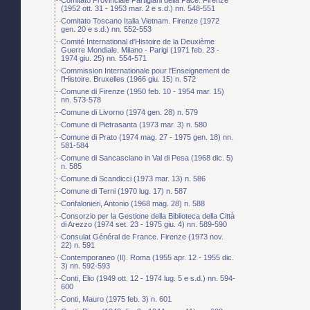
(1952 ott. 31 - 1953 mar. 2 e s.d.) nn. 548-551
Comitato Toscano Italia Vietnam. Firenze (1972
gen. 20 e s.d.) nn. 552-553
Comité International d'Histoire de la Deuxième
Guerre Mondiale. Milano - Parigi (1971 feb. 23 -
1974 giu. 25) nn. 554-571
Commission Internationale pour l'Enseignement de
l'Histoire. Bruxelles (1966 giu. 15) n. 572
Comune di Firenze (1950 feb. 10 - 1954 mar. 15)
nn. 573-578
Comune di Livorno (1974 gen. 28) n. 579
Comune di Pietrasanta (1973 mar. 3) n. 580
Comune di Prato (1974 mag. 27 - 1975 gen. 18) nn.
581-584
Comune di Sancasciano in Val di Pesa (1968 dic. 5)
n. 585
Comune di Scandicci (1973 mar. 13) n. 586
Comune di Terni (1970 lug. 17) n. 587
Confalonieri, Antonio (1968 mag. 28) n. 588
Consorzio per la Gestione della Biblioteca della Città
di Arezzo (1974 set. 23 - 1975 giu. 4) nn. 589-590
Consulat Général de France. Firenze (1973 nov.
22) n. 591
Contemporaneo (Il). Roma (1955 apr. 12 - 1955 dic.
3) nn. 592-593
Conti, Elio (1949 ott. 12 - 1974 lug. 5 e s.d.) nn. 594-
600
Conti, Mauro (1975 feb. 3) n. 601