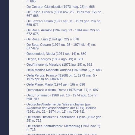
n. 665
De Cesare, Gianclaudio (1973 mag. 23) n. 666
De Felice, Franco (1968 nov. 25 - 1973 mar. 12) nn.
667-668
De Lazzari, Primo (1971 set. 11 - 1973 gen. 29) nn.
669-671
De Rosa, Arnaldo (1943 lug. 23 - 1944 nov. 22) nn.
672-675
De Rosa, Luigi (1974 giu. 22) n. 676
De Seta, Cesare (1974 ott. 25 - 1974 dic. 6) nn.
677-679
Debenedetti, Nicola (1971 set. 14) n. 680
Degen, Georges (1957 ago. 19) n. 681
Degl'Innocenti, Maurizio (1971 lug. 29) n. 682
Della Monica Matteotti, Adriana (1973 mar. 2) n. 683
Della Peruta, Franco ([1968] ott. 1; 1973 mar. 5 -
1975 apr. 8) nn. 684-695
Delle Piane, Mario (1974 gen. 16) n. 696
Democrazia e diritto. Roma (1975 mar. 17) n. 697
Detti, Tommaso (1968 set. 16 - 1974 ago. 15) nn.
698-700
Deutsche Akademie der Wissenchaften (poi
Akademie der Wissenchaften der DDR). Berlino
(1961 dic. 21 - 1974 ott. 11) nn. 701-711
Deutsche Historiker-Gesellschaft. Lipsia (1962 gen.
25) n. 712
Deutsches Zentralarchiv. Merseburg (1961 nov. 2)
n. 713
Deutschland Archiv. Colonia (1973 apr. 9) n. 714