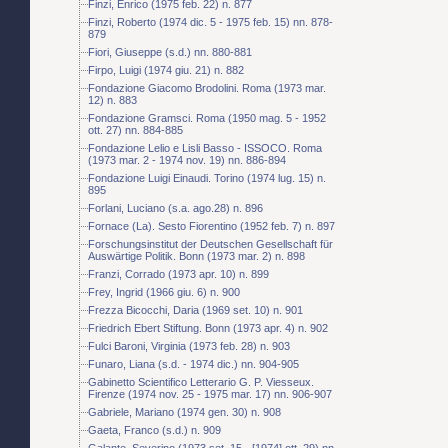
Finzi, Enrico (1975 feb. 22) n. 877
Finzi, Roberto (1974 dic. 5 - 1975 feb. 15) nn. 878-
879
Fiori, Giuseppe (s.d.) nn. 880-881
Firpo, Luigi (1974 giu. 21) n. 882
Fondazione Giacomo Brodolini. Roma (1973 mar.
12) n. 883
Fondazione Gramsci. Roma (1950 mag. 5 - 1952
ott. 27) nn. 884-885
Fondazione Lelio e Lisli Basso - ISSOCO. Roma
(1973 mar. 2 - 1974 nov. 19) nn. 886-894
Fondazione Luigi Einaudi. Torino (1974 lug. 15) n.
895
Forlani, Luciano (s.a. ago.28) n. 896
Fornace (La). Sesto Fiorentino (1952 feb. 7) n. 897
Forschungsinstitut der Deutschen Gesellschaft für
Auswärtige Politik. Bonn (1973 mar. 2) n. 898
Franzi, Corrado (1973 apr. 10) n. 899
Frey, Ingrid (1966 giu. 6) n. 900
Frezza Bicocchi, Daria (1969 set. 10) n. 901
Friedrich Ebert Stiftung. Bonn (1973 apr. 4) n. 902
Fulci Baroni, Virginia (1973 feb. 28) n. 903
Funaro, Liana (s.d. - 1974 dic.) nn. 904-905
Gabinetto Scientifico Letterario G. P. Viesseux.
Firenze (1974 nov. 25 - 1975 mar. 17) nn. 906-907
Gabriele, Mariano (1974 gen. 30) n. 908
Gaeta, Franco (s.d.) n. 909
Galante, Severino (1973 set. 15 - [1974] ott. 29) nn.