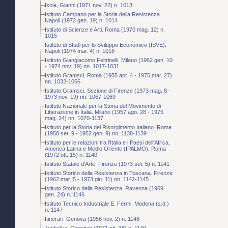
Isola, Gianni (1971 nov. 22) n. 1013
Istituto Campano per la Storia della Resistenza.
Napoli (1972 gen. 19) n. 1014
Istituto di Scienze e Arti. Roma (1970 mag. 12) n.
1015
Istituto di Studi per lo Sviluppo Economico (ISVE).
Napoli (1974 mar. 4) n. 1016
Istituto Giangiacomo Feltrinelli. Milano (1962 gen. 10
- 1974 nov. 19) nn. 1017-1031
Istituto Gramsci. Roma (1955 apr. 4 - 1975 mar. 27)
nn. 1032-1066
Istituto Gramsci. Sezione di Firenze (1973 mag. 8 -
1973 nov. 19) nn. 1067-1069
Istituto Nazionale per la Storia del Movimento di
Liberazione in Italia. Milano (1957 ago. 28 - 1975
mag. 24) nn. 1070-1137
Istituto per la Storia del Risorgimento Italiano. Roma
(1950 set. 9 - 1952 gen. 9) nn. 1138-1139
Istituto per le relazioni tra l'Italia e i Paesi dell'Africa,
America Latina e Medio Oriente (IPALMO). Roma
(1972 ott. 15) n. 1140
Istituto Statale d'Arte. Firenze (1973 set. 5) n. 1141
Istituto Storico della Resistenza in Toscana. Firenze
(1962 mar. 5 - 1973 giu. 11) nn. 1142-1145
Istituto Storico della Resistenza. Ravenna (1969
gen. 24) n. 1146
Istituto Tecnico Industriale E. Fermi. Modena (s.d.)
n. 1147
Itinerari. Genova (1956 nov. 2) n. 1148
Juchelka, Christian (1971 ott. 18) n. 1149