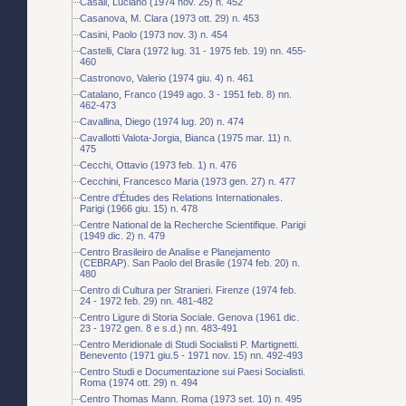
Casali, Luciano (1974 nov. 25) n. 452
Casanova, M. Clara (1973 ott. 29) n. 453
Casini, Paolo (1973 nov. 3) n. 454
Castelli, Clara (1972 lug. 31 - 1975 feb. 19) nn. 455-
460
Castronovo, Valerio (1974 giu. 4) n. 461
Catalano, Franco (1949 ago. 3 - 1951 feb. 8) nn.
462-473
Cavallina, Diego (1974 lug. 20) n. 474
Cavallotti Valota-Jorgia, Bianca (1975 mar. 11) n.
475
Cecchi, Ottavio (1973 feb. 1) n. 476
Cecchini, Francesco Maria (1973 gen. 27) n. 477
Centre d'Études des Relations Internationales.
Parigi (1966 giu. 15) n. 478
Centre National de la Recherche Scientifique. Parigi
(1949 dic. 2) n. 479
Centro Brasileiro de Analise e Planejamento
(CEBRAP). San Paolo del Brasile (1974 feb. 20) n.
480
Centro di Cultura per Stranieri. Firenze (1974 feb.
24 - 1972 feb. 29) nn. 481-482
Centro Ligure di Storia Sociale. Genova (1961 dic.
23 - 1972 gen. 8 e s.d.) nn. 483-491
Centro Meridionale di Studi Socialisti P. Martignetti.
Benevento (1971 giu.5 - 1971 nov. 15) nn. 492-493
Centro Studi e Documentazione sui Paesi Socialisti.
Roma (1974 ott. 29) n. 494
Centro Thomas Mann. Roma (1973 set. 10) n. 495