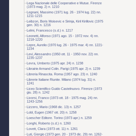
Lega Nazionale delle Cooperative e Mutue. Firenze
(1973 mag. 2) n. 1210
Legnani, Massimo (1971 lug. 26 - 1974 lug. 22) nn.
1211-1215
Leibzon, Boris Moisevic e Sirinja, Kiril Kirillovic (1975
gen. 30) n. 1216
Lelmi, Francesco (s.d.) n. 1217
Leonetti, Alfonso (1971 ago. 15 - 1972 nov. 4) nn.
1218-1220
Lepre, Aurelio (1970 lug. 26 - 1975 mar. 4) nn. 1221-
1234
Levi, Alessandro (1950 ott. 11 - 1950 nov. 22) nn.
1235-1237
Levra, Umberto (1975 apr. 24) n. 1238
Librairie Armand Colin. Parigi (1975 apr. 2) n. 1239
Libreria Rinascita. Roma (1957 ago. 23) n. 1240
Librerie Italiane Riunite. Milano (1974 lug. 31) n.
1241
Liceo Scientifico Guido Castelnuovo. Firenze (1973
giu. 28) n. 1242
Livorsi, Franco (1973 ott. 18 - 1975 mag. 24) nn.
1243-1256
Lizzero, Mario (1968 dic. 13) n. 1257
Lobl, Eugen (1967 ott. 20) n. 1258
Loescher Editore. Torino (1973 apr.) n. 1259
Longhi, Roberto (s.d.) n. 1260
Lovett, Clara (1973 ott. 11) n. 1261
Luti, Giorgio (1973 gen. 20 - 1973 dic. 29) nn. 1262-