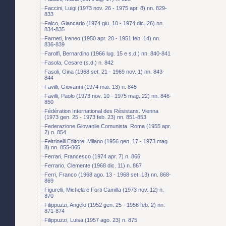
Faccini, Luigi (1973 nov. 26 - 1975 apr. 8) nn. 829-
833
Falco, Giancarlo (1974 giu. 10 - 1974 dic. 26) nn.
834-835
Farneti, Ireneo (1950 apr. 20 - 1951 feb. 14) nn.
836-839
Farolfi, Bernardino (1966 lug. 15 e s.d.) nn. 840-841
Fasola, Cesare (s.d.) n. 842
Fasoli, Gina (1968 set. 21 - 1969 nov. 1) nn. 843-
844
Favilli, Giovanni (1974 mar. 13) n. 845
Favilli, Paolo (1973 nov. 10 - 1975 mag. 22) nn. 846-
850
Fédération International des Résistans. Vienna
(1973 gen. 25 - 1973 feb. 23) nn. 851-853
Federazione Giovanile Comunista. Roma (1955 apr.
2) n. 854
Feltrinelli Editore. Milano (1956 gen. 17 - 1973 mag.
8) nn. 855-865
Ferrari, Francesco (1974 apr. 7) n. 866
Ferrario, Clemente (1968 dic. 11) n. 867
Ferri, Franco (1968 ago. 13 - 1968 set. 13) nn. 868-
869
Figurelli, Michela e Forti Camilla (1973 nov. 12) n.
870
Filippuzzi, Angelo (1952 gen. 25 - 1956 feb. 2) nn.
871-874
Filippuzzi, Luisa (1957 ago. 23) n. 875