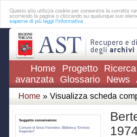
Questo sito utilizza cookie per consentire la corretta 
scorrendo la pagina o cliccando su qualunque suo eleme
saperne di più leggi l'informativa
Home
Progetto
Ricerca
avanzata
Glossario
News
Home
» Visualizza scheda comp
Berte
Soggetto conservatore:
1974
Comune di Sesto Fiorentino. Biblioteca "Ernesto
Ragionieri"