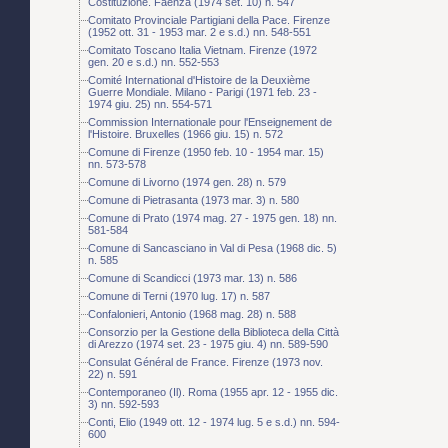
Costituzione. Faenza (1974 set. 10) n. 547
Comitato Provinciale Partigiani della Pace. Firenze
(1952 ott. 31 - 1953 mar. 2 e s.d.) nn. 548-551
Comitato Toscano Italia Vietnam. Firenze (1972
gen. 20 e s.d.) nn. 552-553
Comité International d'Histoire de la Deuxième
Guerre Mondiale. Milano - Parigi (1971 feb. 23 -
1974 giu. 25) nn. 554-571
Commission Internationale pour l'Enseignement de
l'Histoire. Bruxelles (1966 giu. 15) n. 572
Comune di Firenze (1950 feb. 10 - 1954 mar. 15)
nn. 573-578
Comune di Livorno (1974 gen. 28) n. 579
Comune di Pietrasanta (1973 mar. 3) n. 580
Comune di Prato (1974 mag. 27 - 1975 gen. 18) nn.
581-584
Comune di Sancasciano in Val di Pesa (1968 dic. 5)
n. 585
Comune di Scandicci (1973 mar. 13) n. 586
Comune di Terni (1970 lug. 17) n. 587
Confalonieri, Antonio (1968 mag. 28) n. 588
Consorzio per la Gestione della Biblioteca della Città
di Arezzo (1974 set. 23 - 1975 giu. 4) nn. 589-590
Consulat Général de France. Firenze (1973 nov.
22) n. 591
Contemporaneo (Il). Roma (1955 apr. 12 - 1955 dic.
3) nn. 592-593
Conti, Elio (1949 ott. 12 - 1974 lug. 5 e s.d.) nn. 594-
600