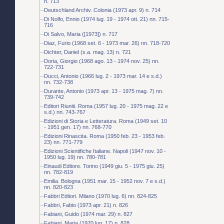
n. 713
Deutschland Archiv. Colonia (1973 apr. 9) n. 714
Di Nolfo, Ennio (1974 lug. 19 - 1974 ott. 21) nn. 715-
716
Di Salvo, Maria ([1973]) n. 717
Diaz, Furio (1968 set. 6 - 1973 mar. 26) nn. 718-720
Dichter, Daniel (s.a. mag. 13) n. 721
Doria, Giorgio (1968 ago. 13 - 1974 nov. 25) nn.
722-731
Ducci, Antonio (1966 lug. 2 - 1973 mar. 14 e s.d.)
nn. 732-738
Durante, Antonio (1973 apr. 13 - 1975 mag. 7) nn.
739-742
Editori Riuniti. Roma (1957 lug. 20 - 1975 mag. 22 e
s.d.) nn. 743-767
Edizioni di Storia e Letteratura. Roma (1949 set. 10
- 1951 gen. 17) nn. 768-770
Edizioni Rinascita. Roma (1950 feb. 23 - 1953 feb.
23) nn. 771-779
Edizioni Scientifiche Italiane. Napoli (1947 nov. 10 -
1950 lug. 19) nn. 780-781
Einaudi Editore. Torino (1949 giu. 5 - 1975 giu. 25)
nn. 782-819
Emilia. Bologna (1951 mar. 15 - 1952 nov. 7 e s.d.)
nn. 820-823
Fabbri Editori. Milano (1970 lug. 6) nn. 824-825
Fabbri, Fabio (1973 apr. 21) n. 826
Fabiani, Guido (1974 mar. 29) n. 827
Fabiani, Maria (1970 lug. 17) n. 828