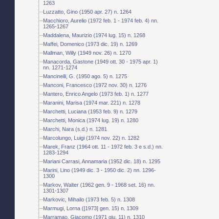
1263
Luzzatto, Gino (1950 apr. 27) n. 1264
Macchioro, Aurelio (1972 feb. 1 - 1974 feb. 4) nn.
1265-1267
Maddalena, Maurizio (1974 lug. 15) n. 1268
Maffei, Domenico (1973 dic. 19) n. 1269
Mallman, Willy (1949 nov. 26) n. 1270
Manacorda, Gastone (1949 ott. 30 - 1975 apr. 1)
nn. 1271-1274
Mancinelli, G. (1950 ago. 5) n. 1275
Manconi, Francesco (1972 nov. 30) n. 1276
Mantero, Enrico Angelo (1973 feb. 1) n. 1277
Maranini, Marisa (1974 mar. 221) n. 1278
Marchetti, Luciana (1953 feb. 9) n. 1279
Marchetti, Monica (1974 lug. 19) n. 1280
Marchi, Nara (s.d.) n. 1281
Marcolungo, Luigi (1974 nov. 22) n. 1282
Marek, Franz (1964 ott. 11 - 1972 feb. 3 e s.d.) nn.
1283-1294
Mariani Carrasi, Annamaria (1952 dic. 18) n. 1295
Marini, Lino (1949 dic. 3 - 1950 dic. 2) nn. 1296-
1300
Markov, Walter (1962 gen. 9 - 1968 set. 16) nn.
1301-1307
Markovic, Mihailo (1973 feb. 5) n. 1308
Marmugi, Lorna ([1973] gen. 15) n. 1309
Marramao, Giacomo (1971 giu. 11) n. 1310