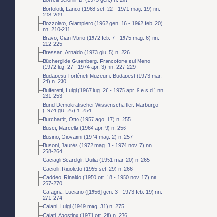
Bortolotti, Lando (1968 set. 22 - 1971 mag. 19) nn.
208-209
Bozzolato, Giampiero (1962 gen. 16 - 1962 feb. 20)
nn. 210-211
Bravo, Gian Mario (1972 feb. 7 - 1975 mag. 6) nn.
212-225
Bressan, Arnaldo (1973 giu. 5) n. 226
Büchergilde Gutenberg. Francoforte sul Meno
(1972 lug. 27 - 1974 apr. 3) nn. 227-229
Budapesti Történeti Muzeum. Budapest (1973 mar.
24) n. 230
Bulferetti, Luigi (1967 lug. 26 - 1975 apr. 9 e s.d.) nn.
231-253
Bund Demokratischer Wissenschaftler. Marburgo
(1974 giu. 26) n. 254
Burchardt, Otto (1957 ago. 17) n. 255
Busci, Marcella (1964 apr. 9) n. 256
Busino, Giovanni (1974 mag. 2) n. 257
Busoni, Jaurès (1972 mag. 3 - 1974 nov. 7) nn.
258-264
Caciagli Scardigli, Duilia (1951 mar. 20) n. 265
Caciolli, Rigoletto (1955 set. 29) n. 266
Caddeo, Rinaldo (1950 ott. 18 - 1950 nov. 17) nn.
267-270
Cafagna, Luciano ([1956] gen. 3 - 1973 feb. 19) nn.
271-274
Caiani, Luigi (1949 mag. 31) n. 275
Cajati, Agostino (1971 ott. 28) n. 276