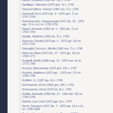
Sanfilippo, Salvatore (1975 gen. 4) n. 1745
Sansoni Editore. Firenze (1967 set. 7) n. 1746
Santarelli, Enzo (1973 dic. 8 - 1975 gen. 7) nn.
1747-1749
Santomassimo, Gianpasquale (1972 dic. 29 - 1974
ago. 15 e s.d.) nn. 1750-1752
Sapori, Armando (1952 ott. 4 - 1952 dic. 7) nn.
1753-1755
Sarallo, Vladimiro (1952 dic. 5) n. 1756
Sassoon, Donald (1974 giu. 4 - 1975 apr. 23) nn.
1757-1767
Sbaraglini Ceccucci, Mirella (1961 nov. 7) n. 1768
Sbriccoli, Mario (1973 dic. 27 - 1974 giu. 15) nn.
1769-1771
Scalpelli, Adolfo (1966 mag. 12 - 1975 mar. 9) nn.
1772-1786
Scarcia, Biancamaria (1974 gen. 15) n. 1787
Scarlino, Adalberto (1973 apr. - 1973 set. 27) nn.
1788-1789
Schilfert, G. (1957 giu. 4) n. 1790
Schumacher, Ernst (1962 gen. 29) n. 1791
Schumacher, Horst (1973 ott. 8) n. 1792
Scibilia, Antonello (1956 feb. 27 - 1962 feb. 19) nn.
1793-1796
Sebreli, Juan José (1973 ago. 6) n. 1797
Sechi, Salvatore (1971 dic. 7 - 1975 apr. 14 e s.d.)
nn. 1798-1809