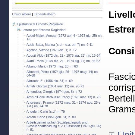
Livell
Chiudi albero
|
Espandi albero
Epistolario di Ernesto Ragionieri
Estre
Lettere per Ernesto Ragionieri
Abdel-Malek, Anouar (1972 apr. 4 - 1973 giu. 25) nn.
1-8
Addis Saba, Marina (s.d. - s.a. ott. 7) nn. 9-11
Consi
Agatino, Vittorio (1973 dic. 1) n. 12
Agosti, Aldo (1972 dic. 22 - 1975 apr. 23) nn. 13-34
Alatri, Paolo (1949 dic. 21 - 1974 lug. 11) nn. 35-62
Albano, Mario (1973 mag. 10) n. 63
Albonetti, Pietro (1974 giu. 26 - 1975 mag. 14) nn.
Fascic
64-68
Albrecht, E. (1956 dic. 31) n. 69
corris
Amati, Giorgio (1951 mar. 12) nn. 70-71
Amendola, Giorgio (1974 gen. 8) n. 72
Bertell
Amis d'Henri Barbusse. Parigi (1975 mar. 13) n. 73
Andreucci, Franco (1972 mag. 31 - 1974 ago. 25 e
Gramsc
s.d.) nn. 74-78
Angeleri, Carlo (s.d.) n. 79
Antoni, Carlo (1951 gen. 31) n. 80
Arbeitsgemeinschaft Sozialpadagogik und
Gesellschaftsbildung e V. Düsseldorf (1970 giu. 26)
n. 81
Unit
Archivio di Stato di Firenze (1952 gen. 28) n. 82