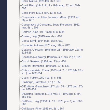
Conti, Mauro (1975 feb. 3) n. 601
Conti, Piero (1943 dic. 9 - 1944 mag. 11) nn. 602-
605
Conti, Piero (1973 gen. 13) n. 606
Cooperativa del Libro Popolare. Milano (1953 feb.
26) n. 607
Cooperativa di Consumo. Sesto Fiorentino (1952
mar. 5) n. 608
Cortese, Nino (1967 mag. 8) n. 609
Cortesi, Luigi (1975 mar. 4) n. 610
Costa, Mimì (1944 mag. 15) n. 611
Costabile, Antonio (1975 mag. 20) n. 612
Cottone, Giovanni (1948 mar. 25 - 1959 ago. 12) nn.
613-628
Coudenhove Kalergi, Barbara (s.a. nov. 20) n. 629
Cozzi, Gaetano (1968 set. 13) n. 630
Craveri, Raimondo (1949 apr. 12) n. 631
Critica marxista. Roma (1963 set. 2 - 1975 feb. 26 e
s.d.) nn. 632-654
Cusin, Fabio (1950 mar. 5) n. 655
D'Albergo, Salvatore (s.d.) n. 656
D'Emilione, Giampiero (1974 giu. 25 - 1975 gen. 27)
nn. 657-658
D'Onofrio, Edoardo (1973 mar. 5 - 1973 giu. 6) nn.
659-661
Dal Pane, Luigi (1950 ott. 19 - 1975 gen. 1) nn. 662-
663
Dal Sasso, Rino (1959 ott. 2) n. 664