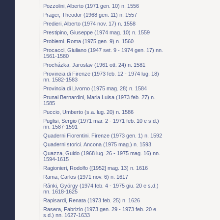
Pozzolini, Alberto (1971 gen. 10) n. 1556
Prager, Theodor (1968 gen. 11) n. 1557
Predieri, Alberto (1974 nov. 17) n. 1558
Prestipino, Giuseppe (1974 mag. 10) n. 1559
Problemi. Roma (1975 gen. 9) n. 1560
Procacci, Giuliano (1947 set. 9 - 1974 gen. 17) nn.
1561-1580
Procházka, Jaroslav (1961 ott. 24) n. 1581
Provincia di Firenze (1973 feb. 12 - 1974 lug. 18)
nn. 1582-1583
Provincia di Livorno (1975 mag. 28) n. 1584
Prunai Bernardini, Maria Luisa (1973 feb. 27) n.
1585
Puccio, Umberto (s.a. lug. 20) n. 1586
Puglisi, Sergio (1971 mar. 2 - 1971 feb. 10 e s.d.)
nn. 1587-1591
Quaderni Fiorentini. Firenze (1973 gen. 1) n. 1592
Quaderni storici. Ancona (1975 mag.) n. 1593
Quazza, Guido (1968 lug. 26 - 1975 mag. 16) nn.
1594-1615
Ragionieri, Rodolfo ([1952] mag. 13) n. 1616
Rama, Carlos (1971 nov. 6) n. 1617
Ránki, György (1974 feb. 4 - 1975 giu. 20 e s.d.)
nn. 1618-1625
Rapisardi, Renata (1973 feb. 25) n. 1626
Rasera, Fabrizio (1973 gen. 29 - 1973 feb. 20 e
s.d.) nn. 1627-1633