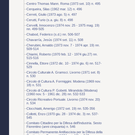
Centro Thomas Mann. Roma (1973 set. 10) n. 495
Cerqueira, Silas (1962 mar. 12) n. 496
Cerreti, Giulio (1973 ago. 5) n. 497
Cerutti, Furio (s.a. giu. 8) n. 498
Cervelli, Innocenzo (1974 nov. 25 - 1975 mag. 19)
nn. 499-505
Chabod, Federico (s.d.) nn. 506-507
Chavarría, Jesús (1974 set. 11) n. 508
Cherubini, Arnaldo (1973 nov. 7 - 1974 apr. 19) nn.
509-514
Chiarini, Roberto (1970 feb. 12 - 1974 giu.27) nn.
515-516
Cinnella, Ettore (1972 dic. 10 - 1974 giu. 6) nn. 517-
529
Circolo Culturale A. Gramsci. Livorno (1971 set. 8)
n. 530
Circolo di Cultura A. Formiggini. Modena (1969 nov.
18) n. 531
Circolo di Cultura P. Gobetti. Mirandola (Modena)
(1960 nov. 5 - 1961 dic. 28) nn. 532-533
Circolo Ricreativo Portuale. Livorno (1974 nov. 20)
n. 534
Clocchiatti, Amerigo (1972 set. 19) nn. 535-356
Collotti, Enzo (1970 giu. 28 - 1974 dic. 3) nn. 537-
545
Comitato Cittadino per la Difesa dell'Industria. Sesto
Fiorentino (anni cinquanta) n. 546
Comitato Permanente Antifascista per la Difesa della