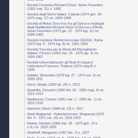
Società Ceramica Richard-Ginori. Sesto Fiorentino
(1951 mar. 31) n. 1892
Società degli Storici Italiani. Catania (1974 gen. 28 -
1975 mag. 17) nn. 1893-1898
Società di Mutuo Soccorso fra gli Operai e Impiegati
degli Stabilimenti Richard-Ginori di Doccia e Rifredi.
Sesto Fiorentino (1973 giu. 22 - 1974 lug. 11) nn.
1899-1900
Società Gestione Riviste Associate (SGRA). Roma
(1973 lug. 6 - 1974 lug. 8) nn. 1901-1903
Società Toscana per la Storia del Risorgimento
Italiano. Firenze (1952 mar. 18 - 1975 apr. 4) nn.
1904-1907
Società Universitaria per gli Studi di Lingua e
Letteratura Francese. Padova (1974 mag.8) n.
1908
Soldani, Simonetta (1970 lug. 27 - 1974 set. 5) nn.
1909-1911
Sozzi, Sergio (1950 ott. 25) n. 1912
Spadolini, Giovanni (1950 feb. 26 - 1950 mag. 4) nn.
1913-1914
Spellanzon, Cesare (1951 mar. 2 - 1954 dic. 1) nn.
1915-1916
Sperenzi, Mario (1968 ott. 13) n. 1917
Stadt Wuppertal - Kulturdezernent. Wuppertal (1970
feb. 9 - 1971 set. 16) nn. 1918-1919
Steiner, Herbert (1966 mar. 28 - 1975 gen. 13 e
s.d.) nn. 1920-1926
Steinhoff, Margarete (1957 feb. 7) n. 1927
Stella, Guido (1974 ott. 8 - 1975 feb. 12) nn. 1928-