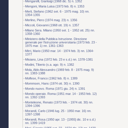
Mengarelli, Gianluigi (1968 dic. 5) n. 1352
Mengoni, Maria Luisa (1973 feb. 8) n. 1353
Merli, Stefano (1962 set. 6 - 1975 mag. 10) nn.
1354-1355
Merlino, Piero (1974 mag. 23) n. 1356
Miccoli, Giovanni (1968 ott. 19) n. 1357
Milano Sera. Milano (1950 set. 1 - 1952 ott. 25) nn.
1358-1360
Ministero della Pubblica Istruzione. Direzione
generale per l'istruzione universitaria (1973 feb. 23 -
1975 mar. 1) nn. 1361-1363
Mirri, Mario (1950 mar. 14 - 1974 feb. 3) nn. 1364-
1377
Misiano, Lina (1972 feb. 23 e s.d.) nn. 1378-1381
Modini, Tiberio (s.a. ago. 9) n. 1382
Mola, Aldo Alessandro (1969 feb. 8 - 1975 mag. 9)
nn. 1383-1388
Molfese, Franco (1962 feb. 8) n. 1389
Mommsen, Hans (1974 ott. 30) n. 1390
Mondo nuovo. Roma (1971 giu. 24) n. 1391
Mondo operaio. Roma (1951 mar. 14 - 1953 feb. 12)
nn. 1392-1393
Monteleone, Renato (1973 feb. - 1974 ott. 30) nn.
1394-1396
Morandi, Carlo (1946 lug. 25 - 1950 mar. 16) nn.
1397-1398
Morandi, Rosa (1950 apr. 13 - [1955] dic. 10 e s.d.)
nn. 1399-1419
Mori, Giorgio (1955 set. 22 - 1974 dic. 12) nn. 1420-