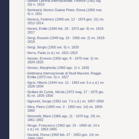
Seeber Libreria Internazionale. Firenze (1952 lug.
16) n. 1810
Seminario Storico Giaime Pintor. Roma (1950 mar.
4) n. 1811
Seneca, Federico (1968 set. 12 - 1974 gen. 31) nn.
1812-1814
Sereni, Emilio (1956 feb. 25 - 1973 apr. 9) nn. 1815-
1817
Sergi, Rosario (1949 lug. 19 - 1950 set. 2) nn. 1818-
1819
Sergi, Sergio (1950 set. 6) n. 1820
Serra, Paolo (s.d.) nn. 1821-1823
Sestan, Ernesto (1950 ago. 8 - 1975 mar. 2) nn.
1824-1825
Sestan, Margherita (1950 ago. 1) n. 1826
Settimana Internazionale di Studi Marxisti. Reggio
Emilia (1973 nov. 5) n. 1827
Sgroi, Vittorio (1944 nov. 12 - 1953 set. 5 e s.d.) nn.
1828-1834
Siciliani de Cumis, Nicola (1972 mag. 17 - 1975 giu.
8) nn. 1835-1856
Signorini, Sergio (1952 set. 7 e s.d.) nn. 1857-1858
Silva, Pietro (1950 nov. 3 - 1950 nov. 14) nn. 1859-
1860
Simonetti, Mario (1966 ago. 11 - 1970 lug. 19) nn.
1861-1862
Sirugo, Francesco (1962 apr. 15 - 1968 ott. 14 e
s.d.) nn. 1863-1865
Società. Roma (1950 feb. 27 - 1953 gen. 14) nn.
1866-1891