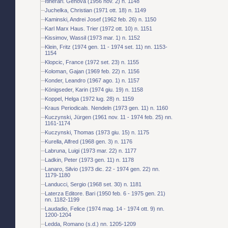
Itinerari. Genova (1956 nov. 2) n. 1148
Juchelka, Christian (1971 ott. 18) n. 1149
Kaminski, Andrei Josef (1962 feb. 26) n. 1150
Karl Marx Haus. Trier (1972 ott. 10) n. 1151
Kissimov, Wassil (1973 mar. 1) n. 1152
Klein, Fritz (1974 gen. 11 - 1974 set. 11) nn. 1153-
1154
Klopcic, France (1972 set. 23) n. 1155
Koloman, Gajan (1969 feb. 22) n. 1156
Konder, Leandro (1967 ago. 1) n. 1157
Königseder, Karin (1974 giu. 19) n. 1158
Koppel, Helga (1972 lug. 28) n. 1159
Kraus Periodicals. Nendeln (1973 gen. 11) n. 1160
Kuczynski, Jürgen (1961 nov. 11 - 1974 feb. 25) nn.
1161-1174
Kuczynski, Thomas (1973 giu. 15) n. 1175
Kurella, Alfred (1968 gen. 3) n. 1176
Labruna, Luigi (1973 mar. 22) n. 1177
Ladkin, Peter (1973 gen. 11) n. 1178
Lanaro, Silvio (1973 dic. 22 - 1974 gen. 22) nn.
1179-1180
Landucci, Sergio (1968 set. 30) n. 1181
Laterza Editore. Bari (1950 feb. 6 - 1975 gen. 21)
nn. 1182-1199
Laudadio, Felice (1974 mag. 14 - 1974 ott. 9) nn.
1200-1204
Ledda, Romano (s.d.) nn. 1205-1209