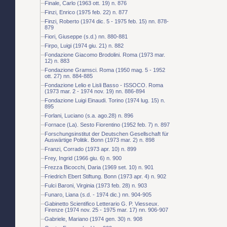
Finale, Carlo (1963 ott. 19) n. 876
Finzi, Enrico (1975 feb. 22) n. 877
Finzi, Roberto (1974 dic. 5 - 1975 feb. 15) nn. 878-
879
Fiori, Giuseppe (s.d.) nn. 880-881
Firpo, Luigi (1974 giu. 21) n. 882
Fondazione Giacomo Brodolini. Roma (1973 mar.
12) n. 883
Fondazione Gramsci. Roma (1950 mag. 5 - 1952
ott. 27) nn. 884-885
Fondazione Lelio e Lisli Basso - ISSOCO. Roma
(1973 mar. 2 - 1974 nov. 19) nn. 886-894
Fondazione Luigi Einaudi. Torino (1974 lug. 15) n.
895
Forlani, Luciano (s.a. ago.28) n. 896
Fornace (La). Sesto Fiorentino (1952 feb. 7) n. 897
Forschungsinstitut der Deutschen Gesellschaft für
Auswärtige Politik. Bonn (1973 mar. 2) n. 898
Franzi, Corrado (1973 apr. 10) n. 899
Frey, Ingrid (1966 giu. 6) n. 900
Frezza Bicocchi, Daria (1969 set. 10) n. 901
Friedrich Ebert Stiftung. Bonn (1973 apr. 4) n. 902
Fulci Baroni, Virginia (1973 feb. 28) n. 903
Funaro, Liana (s.d. - 1974 dic.) nn. 904-905
Gabinetto Scientifico Letterario G. P. Viesseux.
Firenze (1974 nov. 25 - 1975 mar. 17) nn. 906-907
Gabriele, Mariano (1974 gen. 30) n. 908