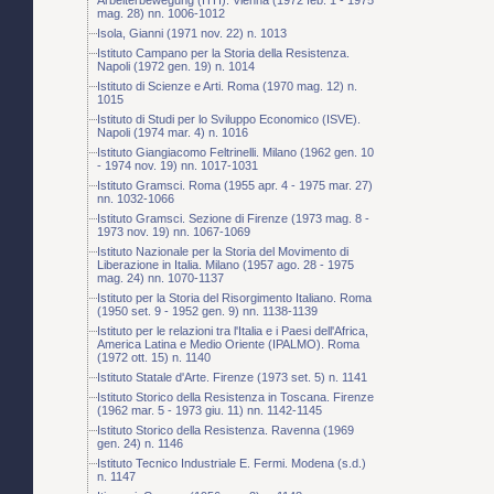
mag. 28) nn. 1006-1012
Isola, Gianni (1971 nov. 22) n. 1013
Istituto Campano per la Storia della Resistenza.
Napoli (1972 gen. 19) n. 1014
Istituto di Scienze e Arti. Roma (1970 mag. 12) n.
1015
Istituto di Studi per lo Sviluppo Economico (ISVE).
Napoli (1974 mar. 4) n. 1016
Istituto Giangiacomo Feltrinelli. Milano (1962 gen. 10
- 1974 nov. 19) nn. 1017-1031
Istituto Gramsci. Roma (1955 apr. 4 - 1975 mar. 27)
nn. 1032-1066
Istituto Gramsci. Sezione di Firenze (1973 mag. 8 -
1973 nov. 19) nn. 1067-1069
Istituto Nazionale per la Storia del Movimento di
Liberazione in Italia. Milano (1957 ago. 28 - 1975
mag. 24) nn. 1070-1137
Istituto per la Storia del Risorgimento Italiano. Roma
(1950 set. 9 - 1952 gen. 9) nn. 1138-1139
Istituto per le relazioni tra l'Italia e i Paesi dell'Africa,
America Latina e Medio Oriente (IPALMO). Roma
(1972 ott. 15) n. 1140
Istituto Statale d'Arte. Firenze (1973 set. 5) n. 1141
Istituto Storico della Resistenza in Toscana. Firenze
(1962 mar. 5 - 1973 giu. 11) nn. 1142-1145
Istituto Storico della Resistenza. Ravenna (1969
gen. 24) n. 1146
Istituto Tecnico Industriale E. Fermi. Modena (s.d.)
n. 1147