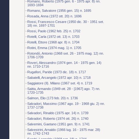
Romano, Roberto (1975 gen. 6 - 1975 apr. 8) nn.
1693-1694
Romano, Salvatore (1956 gen. 15) n. 1695
Rosada, Anna (1972 ott. 20) n. 1696
Rossi, Francesco Cesare (1950 dic. 30 - 1951 set.
18) nn. 1697-1701
Rossi, Paolo (1962 feb. 25) n. 1702
Rotelli, Carla (1972 ott. 13) n. 1703
Rotelli, Ettore (1968 apr. 8) n. 1704
Rotini, Emma (1974 mag. 1) n. 1705
Rotondò, Antonio (1968 set. 26 - 1975 mag. 12) nn.
1706-1709
Roveri, Alessandro (1974 gen. 14 - 1975 gen. 14)
nn. 1710-1716
Rugafiori, Paride (1973 dic. 18) n. 1717
Sabatelli, Arcangelo (1972 apr. 10) n. 1718
Saggiatore (Il). Milano (1967 set. 4) n. 1719
Saitta, Armando (1949 ott. 28 - [1967] ago. 7) nn.
1720-1735
Salmon, Elio (173 feb. 20) n. 1736
Salvadori, Massimo (1967 ago. 19 - 1968 giu. 2) nn.
1737-1738
Salvadori, Rinaldo (1975 apr. 14) n. 1739
Salvadori, Roberto (1974 ott. 26) n. 1740
Salvemini, Gaetano (1951 gen. 9) n. 1741
Salvestrini, Arnaldo (1966 lug. 16 - 1975 mar. 28)
nn. 1742-1743
Sandri, Leopoldo (1968 set. 18) n. 1744