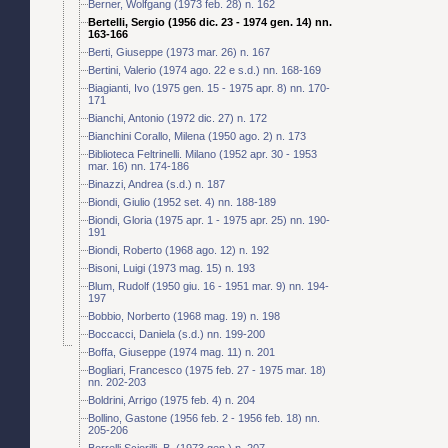
Berner, Wolfgang (1973 feb. 28) n. 162
Bertelli, Sergio (1956 dic. 23 - 1974 gen. 14) nn.
163-166
Berti, Giuseppe (1973 mar. 26) n. 167
Bertini, Valerio (1974 ago. 22 e s.d.) nn. 168-169
Biagianti, Ivo (1975 gen. 15 - 1975 apr. 8) nn. 170-
171
Bianchi, Antonio (1972 dic. 27) n. 172
Bianchini Corallo, Milena (1950 ago. 2) n. 173
Biblioteca Feltrinelli. Milano (1952 apr. 30 - 1953
mar. 16) nn. 174-186
Binazzi, Andrea (s.d.) n. 187
Biondi, Giulio (1952 set. 4) nn. 188-189
Biondi, Gloria (1975 apr. 1 - 1975 apr. 25) nn. 190-
191
Biondi, Roberto (1968 ago. 12) n. 192
Bisoni, Luigi (1973 mag. 15) n. 193
Blum, Rudolf (1950 giu. 16 - 1951 mar. 9) nn. 194-
197
Bobbio, Norberto (1968 mag. 19) n. 198
Boccacci, Daniela (s.d.) nn. 199-200
Boffa, Giuseppe (1974 mag. 11) n. 201
Bogliari, Francesco (1975 feb. 27 - 1975 mar. 18)
nn. 202-203
Boldrini, Arrigo (1975 feb. 4) n. 204
Bollino, Gastone (1956 feb. 2 - 1956 feb. 18) nn.
205-206
Borrelli Sciorilli, B. (1973 gen.) n. 207