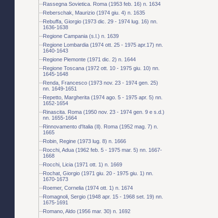
Rassegna Sovietica. Roma (1953 feb. 16) n. 1634
Reberschak, Maurizio (1974 giu. 4) n. 1635
Rebuffa, Giorgio (1973 dic. 29 - 1974 lug. 16) nn.
1636-1638
Regione Campania (s.l.) n. 1639
Regione Lombardia (1974 ott. 25 - 1975 apr.17) nn.
1640-1643
Regione Piemonte (1971 dic. 2) n. 1644
Regione Toscana (1972 ott. 10 - 1975 giu. 10) nn.
1645-1648
Renda, Francesco (1973 nov. 23 - 1974 gen. 25)
nn. 1649-1651
Repetto, Margherita (1974 ago. 5 - 1975 apr. 5) nn.
1652-1654
Rinascita. Roma (1950 nov. 23 - 1974 gen. 9 e s.d.)
nn. 1655-1664
Rinnovamento d'Italia (Il). Roma (1952 mag. 7) n.
1665
Robin, Regine (1973 lug. 8) n. 1666
Rocchi, Adua (1962 feb. 5 - 1975 mar. 5) nn. 1667-
1668
Rocchi, Licia (1971 ott. 1) n. 1669
Rochat, Giorgio (1971 giu. 20 - 1975 giu. 1) nn.
1670-1673
Roemer, Cornelia (1974 ott. 1) n. 1674
Romagnoli, Sergio (1948 apr. 15 - 1968 set. 19) nn.
1675-1691
Romano, Aldo (1956 mar. 30) n. 1692