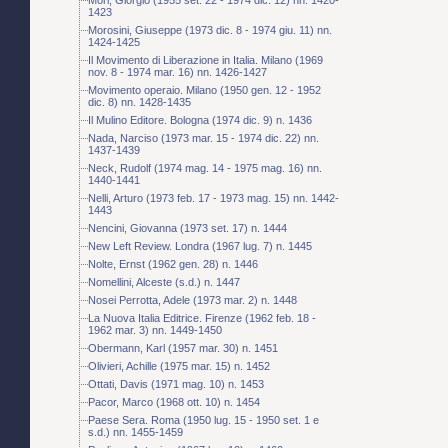
1423
Morosini, Giuseppe (1973 dic. 8 - 1974 giu. 11) nn.
1424-1425
Il Movimento di Liberazione in Italia. Milano (1969
nov. 8 - 1974 mar. 16) nn. 1426-1427
Movimento operaio. Milano (1950 gen. 12 - 1952
dic. 8) nn. 1428-1435
Il Mulino Editore. Bologna (1974 dic. 9) n. 1436
Nada, Narciso (1973 mar. 15 - 1974 dic. 22) nn.
1437-1439
Neck, Rudolf (1974 mag. 14 - 1975 mag. 16) nn.
1440-1441
Nelli, Arturo (1973 feb. 17 - 1973 mag. 15) nn. 1442-
1443
Nencini, Giovanna (1973 set. 17) n. 1444
New Left Review. Londra (1967 lug. 7) n. 1445
Nolte, Ernst (1962 gen. 28) n. 1446
Nomellini, Alceste (s.d.) n. 1447
Nosei Perrotta, Adele (1973 mar. 2) n. 1448
La Nuova Italia Editrice. Firenze (1962 feb. 18 -
1962 mar. 3) nn. 1449-1450
Obermann, Karl (1957 mar. 30) n. 1451
Olivieri, Achille (1975 mar. 15) n. 1452
Ottati, Davis (1971 mag. 10) n. 1453
Pacor, Marco (1968 ott. 10) n. 1454
Paese Sera. Roma (1950 lug. 15 - 1950 set. 1 e
s.d.) nn. 1455-1459