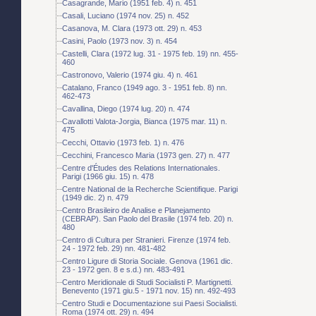
Casagrande, Mario (1951 feb. 4) n. 451
Casali, Luciano (1974 nov. 25) n. 452
Casanova, M. Clara (1973 ott. 29) n. 453
Casini, Paolo (1973 nov. 3) n. 454
Castelli, Clara (1972 lug. 31 - 1975 feb. 19) nn. 455-
460
Castronovo, Valerio (1974 giu. 4) n. 461
Catalano, Franco (1949 ago. 3 - 1951 feb. 8) nn.
462-473
Cavallina, Diego (1974 lug. 20) n. 474
Cavallotti Valota-Jorgia, Bianca (1975 mar. 11) n.
475
Cecchi, Ottavio (1973 feb. 1) n. 476
Cecchini, Francesco Maria (1973 gen. 27) n. 477
Centre d'Études des Relations Internationales.
Parigi (1966 giu. 15) n. 478
Centre National de la Recherche Scientifique. Parigi
(1949 dic. 2) n. 479
Centro Brasileiro de Analise e Planejamento
(CEBRAP). San Paolo del Brasile (1974 feb. 20) n.
480
Centro di Cultura per Stranieri. Firenze (1974 feb.
24 - 1972 feb. 29) nn. 481-482
Centro Ligure di Storia Sociale. Genova (1961 dic.
23 - 1972 gen. 8 e s.d.) nn. 483-491
Centro Meridionale di Studi Socialisti P. Martignetti.
Benevento (1971 giu.5 - 1971 nov. 15) nn. 492-493
Centro Studi e Documentazione sui Paesi Socialisti.
Roma (1974 ott. 29) n. 494