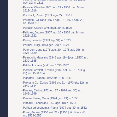
nov. 10) n. 1511
Pavone, Claudio (1951 feb. 22 - 1956 mar. 5) nn.
1512-1516
Pecchioli, Renzo (1974 ago. 2) n. 1517
Pellegrini, Giuliano (1974 ago. 16 - 1974 ago. 29)
nn. 1518-1519
Pelletier, Claire (1975 mag. 29) n. 1520
Pellicani, Antonio (1967 lug. 10 - 1968 ott. 24) nn.
1521-1522
Perini, Leandro (1974 lug. 31) n. 1523
Permoli, Luigi (1973 gen. 29) n. 1524
Petersen, Jens (1973 ago. 20 - 1975 apr. 25) nn.
1525-1529
Petrocchi, Massimo (1948 apr. 19 - [post 1950]) nn.
1530-1535
Piddiu, Luciana (s.d.) nn. 1536-1537
Pieroni Bortolotti, Franca (1969 set. 17 - 1070 lug.
29) nn. 1538-1540
Pignatelli, Franco (1972 dic. 5) n. 1541
Pinkus e Co. Zurigo (1966 ott. 21 - 1973 giu. 12) nn.
1542-1544
Pinzani, Carlo (1972 feb. 17 - 1974 set. 30) nn.
1545-1549
Pinzani Tanini, Maria (1974 gen. 21) n. 1550
Pinzauti, Leonardo (1957 ago. 10) n. 1551
Politica ed economia. Roma (1974 set. 30) n. 1552
Ponsi, Angelo (1950 set. 21 - [1950 ]ott. 14 e s.d.)
nn. 1553-1555