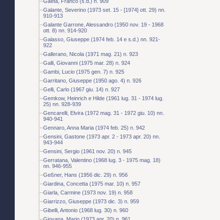
Gaeta, Franco (s.d.) n. 909
Galante, Severino (1973 set. 15 - [1974] ott. 29) nn.
910-913
Galante Garrone, Alessandro (1950 nov. 19 - 1968
ott. 8) nn. 914-920
Galasso, Giuseppe (1974 feb. 14 e s.d.) nn. 921-
922
Gallerano, Nicola (1971 mag. 21) n. 923
Galli, Giovanni (1975 mar. 28) n. 924
Gambi, Lucio (1975 gen. 7) n. 925
Garritano, Giuseppe (1950 ago. 4) n. 926
Gelli, Carlo (1967 giu. 14) n. 927
Gemkow, Heinrich e Hilde (1961 lug. 31 - 1974 lug.
25) nn. 928-939
Gencarelli, Elvira (1972 mag. 31 - 1972 giu. 10) nn.
940-941
Gennaro, Anna Maria (1974 feb. 25) n. 942
Gensini, Gastone (1973 apr. 2 - 1973 apr. 20) nn.
943-944
Gensini, Sergio (1961 nov. 20) n. 945
Gerratana, Valentino (1968 lug. 3 - 1975 mag. 18)
nn. 946-955
Geßner, Hans (1956 dic. 29) n. 956
Giardina, Concetta (1975 mar. 10) n. 957
Giarla, Carmine (1973 nov. 19) n. 958
Giarrizzo, Giuseppe (1973 dic. 3) n. 959
Gibelli, Antonio (1968 lug. 30) n. 960
Giovana, Mario (1973 apr. 20) n. 961