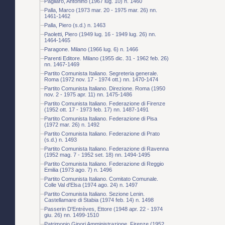
Pagliaro, Antonino (1967 lug. 10) n. 1460
Palla, Marco (1973 mar. 20 - 1975 mar. 26) nn.
1461-1462
Palla, Piero (s.d.) n. 1463
Paoletti, Piero (1949 lug. 16 - 1949 lug. 26) nn.
1464-1465
Paragone. Milano (1966 lug. 6) n. 1466
Parenti Editore. Milano (1955 dic. 31 - 1962 feb. 26)
nn. 1467-1469
Partito Comunista Italiano. Segreteria generale.
Roma (1972 nov. 17 - 1974 ott.) nn. 1470-1474
Partito Comunista Italiano. Direzione. Roma (1950
nov. 2 - 1975 apr. 11) nn. 1475-1486
Partito Comunista Italiano. Federazione di Firenze
(1952 ott. 17 - 1973 feb. 17) nn. 1487-1491
Partito Comunista Italiano. Federazione di Pisa
(1972 mar. 26) n. 1492
Partito Comunista Italiano. Federazione di Prato
(s.d.) n. 1493
Partito Comunista Italiano. Federazione di Ravenna
(1952 mag. 7 - 1952 set. 18) nn. 1494-1495
Partito Comunista Italiano. Federazione di Reggio
Emilia (1973 ago. 7) n. 1496
Partito Comunista Italiano. Comitato Comunale.
Colle Val d'Elsa (1974 ago. 24) n. 1497
Partito Comunista Italiano. Sezione Lenin.
Castellamare di Stabia (1974 feb. 14) n. 1498
Passerin D'Entrèves, Ettore (1948 apr. 22 - 1974
giu. 26) nn. 1499-1510
Patrimonio Ginori Amministrazione. Firenze (1952