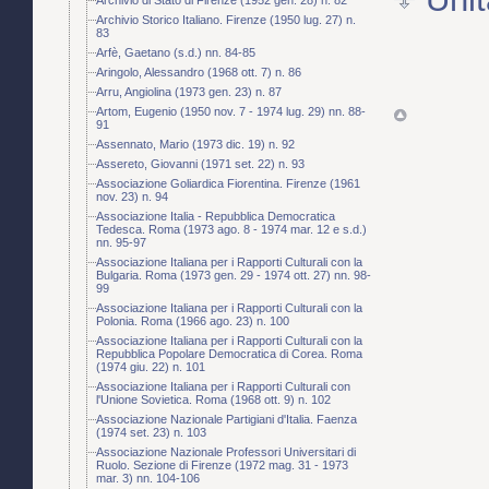
Archivio Storico Italiano. Firenze (1950 lug. 27) n.
83
Arfè, Gaetano (s.d.) nn. 84-85
Aringolo, Alessandro (1968 ott. 7) n. 86
Arru, Angiolina (1973 gen. 23) n. 87
Artom, Eugenio (1950 nov. 7 - 1974 lug. 29) nn. 88-
91
Assennato, Mario (1973 dic. 19) n. 92
Assereto, Giovanni (1971 set. 22) n. 93
Associazione Goliardica Fiorentina. Firenze (1961
nov. 23) n. 94
Associazione Italia - Repubblica Democratica
Tedesca. Roma (1973 ago. 8 - 1974 mar. 12 e s.d.)
nn. 95-97
Associazione Italiana per i Rapporti Culturali con la
Bulgaria. Roma (1973 gen. 29 - 1974 ott. 27) nn. 98-
99
Associazione Italiana per i Rapporti Culturali con la
Polonia. Roma (1966 ago. 23) n. 100
Associazione Italiana per i Rapporti Culturali con la
Repubblica Popolare Democratica di Corea. Roma
(1974 giu. 22) n. 101
Associazione Italiana per i Rapporti Culturali con
l'Unione Sovietica. Roma (1968 ott. 9) n. 102
Associazione Nazionale Partigiani d'Italia. Faenza
(1974 set. 23) n. 103
Associazione Nazionale Professori Universitari di
Ruolo. Sezione di Firenze (1972 mag. 31 - 1973
mar. 3) nn. 104-106