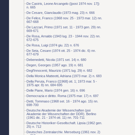
De Castris, Leone Arcangelo ([post 1974 nov. 17])
n. 665
De Cesare, Gianclaudio (1973 mag. 23) n. 666
De Felice, Franco (1968 nov. 25 - 1973 mar. 12) nn.
667-668
De Lazzari, Primo (1971 set. 11 - 1973 gen. 29) nn.
669-671
De Rosa, Arnaldo (1943 lug. 23 - 1944 nov. 22) nn.
672-675
De Rosa, Luigi (1974 giu. 22) n. 676
De Seta, Cesare (1974 ott. 25 - 1974 dic. 6) nn.
677-679
Debenedetti, Nicola (1971 set. 14) n. 680
Degen, Georges (1957 ago. 19) n. 681
Degl'Innocenti, Maurizio (1971 lug. 29) n. 682
Della Monica Matteotti, Adriana (1973 mar. 2) n. 683
Della Peruta, Franco ([1968] ott. 1; 1973 mar. 5 -
1975 apr. 8) nn. 684-695
Delle Piane, Mario (1974 gen. 16) n. 696
Democrazia e diritto. Roma (1975 mar. 17) n. 697
Detti, Tommaso (1968 set. 16 - 1974 ago. 15) nn.
698-700
Deutsche Akademie der Wissenchaften (poi
Akademie der Wissenchaften der DDR). Berlino
(1961 dic. 21 - 1974 ott. 11) nn. 701-711
Deutsche Historiker-Gesellschaft. Lipsia (1962 gen.
25) n. 712
Deutsches Zentralarchiv. Merseburg (1961 nov. 2)