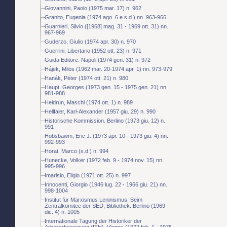
Giovannini, Paolo (1975 mar. 17) n. 962
Granito, Eugenia (1974 ago. 6 e s.d.) nn. 963-966
Guarnieri, Silvio ([1968] mag. 31 - 1969 ott. 31) nn.
967-969
Guderzo, Giulio (1974 apr. 30) n. 970
Guerrini, Libertario (1952 ott. 23) n. 971
Guida Editore. Napoli (1974 gen. 31) n. 972
Hájek, Milos (1962 mar. 20-1974 apr. 1) nn. 973-979
Hanák, Péter (1974 ott. 21) n. 980
Haupt, Georges (1973 gen. 15 - 1975 gen. 21) nn.
981-988
Heidrun, Maschl (1974 ott. 1) n. 989
Hellfaier, Karl-Alexander (1957 giu. 29) n. 990
Historische Kommission. Berlino (1973 giu. 12) n.
991
Hobsbawm, Eric J. (1973 apr. 10 - 1973 giu. 4) nn.
992-993
Horat, Marco (s.d.) n. 994
Hunecke, Volker (1972 feb. 9 - 1974 nov. 15) nn.
995-996
Imarisio, Eligio (1971 ott. 25) n. 997
Innocenti, Giorgio (1946 lug. 22 - 1966 giu. 21) nn.
998-1004
Institut für Marxismus Leninismus, Beim
Zentralkomitee der SED, Bibliothek. Berlino (1969
dic. 4) n. 1005
Internationale Tagung der Historiker der
Arbeiterbewegung (ITH). Vienna (1972 feb. 1 - 1975