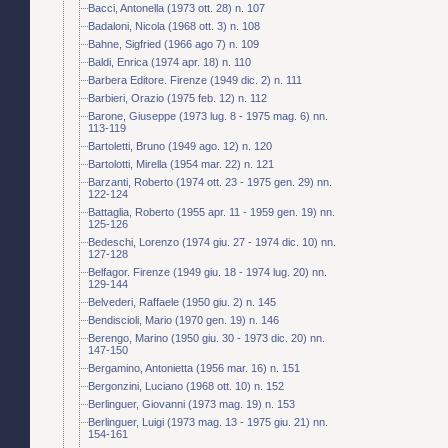
Bacci, Antonella (1973 ott. 28) n. 107
Badaloni, Nicola (1968 ott. 3) n. 108
Bahne, Sigfried (1966 ago 7) n. 109
Baldi, Enrica (1974 apr. 18) n. 110
Barbera Editore. Firenze (1949 dic. 2) n. 111
Barbieri, Orazio (1975 feb. 12) n. 112
Barone, Giuseppe (1973 lug. 8 - 1975 mag. 6) nn.
113-119
Bartoletti, Bruno (1949 ago. 12) n. 120
Bartolotti, Mirella (1954 mar. 22) n. 121
Barzanti, Roberto (1974 ott. 23 - 1975 gen. 29) nn.
122-124
Battaglia, Roberto (1955 apr. 11 - 1959 gen. 19) nn.
125-126
Bedeschi, Lorenzo (1974 giu. 27 - 1974 dic. 10) nn.
127-128
Belfagor. Firenze (1949 giu. 18 - 1974 lug. 20) nn.
129-144
Belvederi, Raffaele (1950 giu. 2) n. 145
Bendiscioli, Mario (1970 gen. 19) n. 146
Berengo, Marino (1950 giu. 30 - 1973 dic. 20) nn.
147-150
Bergamino, Antonietta (1956 mar. 16) n. 151
Bergonzini, Luciano (1968 ott. 10) n. 152
Berlinguer, Giovanni (1973 mag. 19) n. 153
Berlinguer, Luigi (1973 mag. 13 - 1975 giu. 21) nn.
154-161