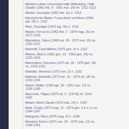
Marthin-Luther-Universitat Halle-Wittenberg. Halle
(Saale) (1961 feb. 8 - 1961 mar. 29) nn. 1311-1313
Martini, Giuseppe (1951 feb. 11) n. 1314
Marxistische Blatter. Francoforte sul Meno (1966
apr. 29) n. 1315
Masi, Giuseppe (1972 lug. 30) n. 1316
Masini, Ferruccio (1962 feb. 2 - 1974 mag. 20) nn.
1317-1319
Mastellone, Salvo (1968 set. 28 - 1973 nov. 15) nn.
1320-1321
Mastrelli, Carlo Alberto (1975 gen. 4) n. 1322
Mastro, Marco (1962 gen. 10 - 1962 gen. 26) nn.
1323-1324
Mastroianni, Giovanni (1973 ott. 28 - 1975 gen. 20)
nn. 1325-1331
Mattolini, Vincenzo (1973 nov. 2) n. 1332
Mattone, Antonello (1973 set. 10 - 1973 ott. 18) nn.
1333-1334
Maturi, Walter (1950 apr. 30 - 1951 mar. 13) nn.
1335-1340
Mazzonis, Filippo (1973 ott. 2 - [1974]) nn. 1341-
1342
Melani, Marie Claude (1973 mar. 24) n. 1343
Melis, Guido (1973 mag. 12 - 1974 gen. 9 e s.d.) nn.
1344-1347
Melograni, Piero (1975 mag. 9) n. 1348
Menduni, Enrico (1971 nov. 23 - 1975 mar. 13) nn.
1349-1351