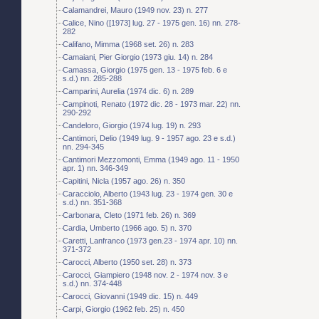
Calamandrei, Mauro (1949 nov. 23) n. 277
Calice, Nino ([1973] lug. 27 - 1975 gen. 16) nn. 278-
282
Califano, Mimma (1968 set. 26) n. 283
Camaiani, Pier Giorgio (1973 giu. 14) n. 284
Camassa, Giorgio (1975 gen. 13 - 1975 feb. 6 e
s.d.) nn. 285-288
Camparini, Aurelia (1974 dic. 6) n. 289
Campinoti, Renato (1972 dic. 28 - 1973 mar. 22) nn.
290-292
Candeloro, Giorgio (1974 lug. 19) n. 293
Cantimori, Delio (1949 lug. 9 - 1957 ago. 23 e s.d.)
nn. 294-345
Cantimori Mezzomonti, Emma (1949 ago. 11 - 1950
apr. 1) nn. 346-349
Capitini, Nicla (1957 ago. 26) n. 350
Caracciolo, Alberto (1943 lug. 23 - 1974 gen. 30 e
s.d.) nn. 351-368
Carbonara, Cleto (1971 feb. 26) n. 369
Cardia, Umberto (1966 ago. 5) n. 370
Caretti, Lanfranco (1973 gen.23 - 1974 apr. 10) nn.
371-372
Carocci, Alberto (1950 set. 28) n. 373
Carocci, Giampiero (1948 nov. 2 - 1974 nov. 3 e
s.d.) nn. 374-448
Carocci, Giovanni (1949 dic. 15) n. 449
Carpi, Giorgio (1962 feb. 25) n. 450