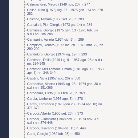
Calamandrei, Mauro (1949 nov. 23) n. 277
Calice, Nino ([1973] lug. 27 - 1975 gen. 16) nn. 278-
282
Califano, Mimma (1968 set. 26) n. 283
Camaiani, Pier Giorgio (1973 giu. 14) n. 284
Camassa, Giorgio (1975 gen. 13 - 1975 feb. 6 e
s.d.) nn. 285-288
Camparini, Aurelia (1974 dic. 6) n. 289
Campinoti, Renato (1972 dic. 28 - 1973 mar. 22) nn.
290-292
Candeloro, Giorgio (1974 lug. 19) n. 293
Cantimori, Delio (1949 lug. 9 - 1957 ago. 23 e s.d.)
nn. 294-345
Cantimori Mezzomonti, Emma (1949 ago. 11 - 1950
apr. 1) nn. 346-349
Capitini, Nicla (1957 ago. 26) n. 350
Caracciolo, Alberto (1943 lug. 23 - 1974 gen. 30 e
s.d.) nn. 351-368
Carbonara, Cleto (1971 feb. 26) n. 369
Cardia, Umberto (1966 ago. 5) n. 370
Caretti, Lanfranco (1973 gen.23 - 1974 apr. 10) nn.
371-372
Carocci, Alberto (1950 set. 28) n. 373
Carocci, Giampiero (1948 nov. 2 - 1974 nov. 3 e
s.d.) nn. 374-448
Carocci, Giovanni (1949 dic. 15) n. 449
Carpi, Giorgio (1962 feb. 25) n. 450