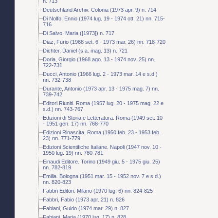
n. 713
Deutschland Archiv. Colonia (1973 apr. 9) n. 714
Di Nolfo, Ennio (1974 lug. 19 - 1974 ott. 21) nn. 715-
716
Di Salvo, Maria ([1973]) n. 717
Diaz, Furio (1968 set. 6 - 1973 mar. 26) nn. 718-720
Dichter, Daniel (s.a. mag. 13) n. 721
Doria, Giorgio (1968 ago. 13 - 1974 nov. 25) nn.
722-731
Ducci, Antonio (1966 lug. 2 - 1973 mar. 14 e s.d.)
nn. 732-738
Durante, Antonio (1973 apr. 13 - 1975 mag. 7) nn.
739-742
Editori Riuniti. Roma (1957 lug. 20 - 1975 mag. 22 e
s.d.) nn. 743-767
Edizioni di Storia e Letteratura. Roma (1949 set. 10
- 1951 gen. 17) nn. 768-770
Edizioni Rinascita. Roma (1950 feb. 23 - 1953 feb.
23) nn. 771-779
Edizioni Scientifiche Italiane. Napoli (1947 nov. 10 -
1950 lug. 19) nn. 780-781
Einaudi Editore. Torino (1949 giu. 5 - 1975 giu. 25)
nn. 782-819
Emilia. Bologna (1951 mar. 15 - 1952 nov. 7 e s.d.)
nn. 820-823
Fabbri Editori. Milano (1970 lug. 6) nn. 824-825
Fabbri, Fabio (1973 apr. 21) n. 826
Fabiani, Guido (1974 mar. 29) n. 827
Fabiani, Maria (1970 lug. 17) n. 828