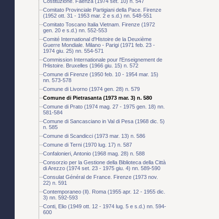
Costituzione. Faenza (1974 set. 10) n. 547
Comitato Provinciale Partigiani della Pace. Firenze
(1952 ott. 31 - 1953 mar. 2 e s.d.) nn. 548-551
Comitato Toscano Italia Vietnam. Firenze (1972
gen. 20 e s.d.) nn. 552-553
Comité International d'Histoire de la Deuxième
Guerre Mondiale. Milano - Parigi (1971 feb. 23 -
1974 giu. 25) nn. 554-571
Commission Internationale pour l'Enseignement de
l'Histoire. Bruxelles (1966 giu. 15) n. 572
Comune di Firenze (1950 feb. 10 - 1954 mar. 15)
nn. 573-578
Comune di Livorno (1974 gen. 28) n. 579
Comune di Pietrasanta (1973 mar. 3) n. 580
Comune di Prato (1974 mag. 27 - 1975 gen. 18) nn.
581-584
Comune di Sancasciano in Val di Pesa (1968 dic. 5)
n. 585
Comune di Scandicci (1973 mar. 13) n. 586
Comune di Terni (1970 lug. 17) n. 587
Confalonieri, Antonio (1968 mag. 28) n. 588
Consorzio per la Gestione della Biblioteca della Città
di Arezzo (1974 set. 23 - 1975 giu. 4) nn. 589-590
Consulat Général de France. Firenze (1973 nov.
22) n. 591
Contemporaneo (Il). Roma (1955 apr. 12 - 1955 dic.
3) nn. 592-593
Conti, Elio (1949 ott. 12 - 1974 lug. 5 e s.d.) nn. 594-
600