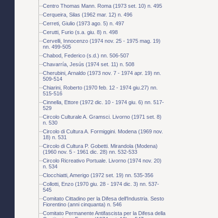
Centro Thomas Mann. Roma (1973 set. 10) n. 495
Cerqueira, Silas (1962 mar. 12) n. 496
Cerreti, Giulio (1973 ago. 5) n. 497
Cerutti, Furio (s.a. giu. 8) n. 498
Cervelli, Innocenzo (1974 nov. 25 - 1975 mag. 19)
nn. 499-505
Chabod, Federico (s.d.) nn. 506-507
Chavarría, Jesús (1974 set. 11) n. 508
Cherubini, Arnaldo (1973 nov. 7 - 1974 apr. 19) nn.
509-514
Chiarini, Roberto (1970 feb. 12 - 1974 giu.27) nn.
515-516
Cinnella, Ettore (1972 dic. 10 - 1974 giu. 6) nn. 517-
529
Circolo Culturale A. Gramsci. Livorno (1971 set. 8)
n. 530
Circolo di Cultura A. Formiggini. Modena (1969 nov.
18) n. 531
Circolo di Cultura P. Gobetti. Mirandola (Modena)
(1960 nov. 5 - 1961 dic. 28) nn. 532-533
Circolo Ricreativo Portuale. Livorno (1974 nov. 20)
n. 534
Clocchiatti, Amerigo (1972 set. 19) nn. 535-356
Collotti, Enzo (1970 giu. 28 - 1974 dic. 3) nn. 537-
545
Comitato Cittadino per la Difesa dell'Industria. Sesto
Fiorentino (anni cinquanta) n. 546
Comitato Permanente Antifascista per la Difesa della