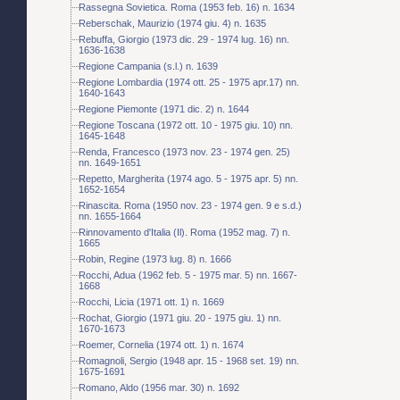
Rassegna Sovietica. Roma (1953 feb. 16) n. 1634
Reberschak, Maurizio (1974 giu. 4) n. 1635
Rebuffa, Giorgio (1973 dic. 29 - 1974 lug. 16) nn.
1636-1638
Regione Campania (s.l.) n. 1639
Regione Lombardia (1974 ott. 25 - 1975 apr.17) nn.
1640-1643
Regione Piemonte (1971 dic. 2) n. 1644
Regione Toscana (1972 ott. 10 - 1975 giu. 10) nn.
1645-1648
Renda, Francesco (1973 nov. 23 - 1974 gen. 25)
nn. 1649-1651
Repetto, Margherita (1974 ago. 5 - 1975 apr. 5) nn.
1652-1654
Rinascita. Roma (1950 nov. 23 - 1974 gen. 9 e s.d.)
nn. 1655-1664
Rinnovamento d'Italia (Il). Roma (1952 mag. 7) n.
1665
Robin, Regine (1973 lug. 8) n. 1666
Rocchi, Adua (1962 feb. 5 - 1975 mar. 5) nn. 1667-
1668
Rocchi, Licia (1971 ott. 1) n. 1669
Rochat, Giorgio (1971 giu. 20 - 1975 giu. 1) nn.
1670-1673
Roemer, Cornelia (1974 ott. 1) n. 1674
Romagnoli, Sergio (1948 apr. 15 - 1968 set. 19) nn.
1675-1691
Romano, Aldo (1956 mar. 30) n. 1692