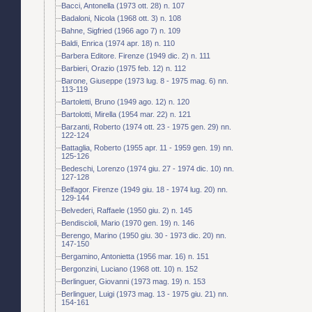
Bacci, Antonella (1973 ott. 28) n. 107
Badaloni, Nicola (1968 ott. 3) n. 108
Bahne, Sigfried (1966 ago 7) n. 109
Baldi, Enrica (1974 apr. 18) n. 110
Barbera Editore. Firenze (1949 dic. 2) n. 111
Barbieri, Orazio (1975 feb. 12) n. 112
Barone, Giuseppe (1973 lug. 8 - 1975 mag. 6) nn.
113-119
Bartoletti, Bruno (1949 ago. 12) n. 120
Bartolotti, Mirella (1954 mar. 22) n. 121
Barzanti, Roberto (1974 ott. 23 - 1975 gen. 29) nn.
122-124
Battaglia, Roberto (1955 apr. 11 - 1959 gen. 19) nn.
125-126
Bedeschi, Lorenzo (1974 giu. 27 - 1974 dic. 10) nn.
127-128
Belfagor. Firenze (1949 giu. 18 - 1974 lug. 20) nn.
129-144
Belvederi, Raffaele (1950 giu. 2) n. 145
Bendiscioli, Mario (1970 gen. 19) n. 146
Berengo, Marino (1950 giu. 30 - 1973 dic. 20) nn.
147-150
Bergamino, Antonietta (1956 mar. 16) n. 151
Bergonzini, Luciano (1968 ott. 10) n. 152
Berlinguer, Giovanni (1973 mag. 19) n. 153
Berlinguer, Luigi (1973 mag. 13 - 1975 giu. 21) nn.
154-161