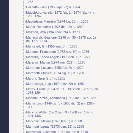
1263
Luzzatto, Gino (1950 apr. 27) n. 1264
Macchioro, Aurelio (1972 feb. 1 - 1974 feb. 4) nn.
1265-1267
Maddalena, Maurizio (1974 lug. 15) n. 1268
Maffei, Domenico (1973 dic. 19) n. 1269
Mallman, Willy (1949 nov. 26) n. 1270
Manacorda, Gastone (1949 ott. 30 - 1975 apr. 1)
nn. 1271-1274
Mancinelli, G. (1950 ago. 5) n. 1275
Manconi, Francesco (1972 nov. 30) n. 1276
Mantero, Enrico Angelo (1973 feb. 1) n. 1277
Maranini, Marisa (1974 mar. 221) n. 1278
Marchetti, Luciana (1953 feb. 9) n. 1279
Marchetti, Monica (1974 lug. 19) n. 1280
Marchi, Nara (s.d.) n. 1281
Marcolungo, Luigi (1974 nov. 22) n. 1282
Marek, Franz (1964 ott. 11 - 1972 feb. 3 e s.d.) nn.
1283-1294
Mariani Carrasi, Annamaria (1952 dic. 18) n. 1295
Marini, Lino (1949 dic. 3 - 1950 dic. 2) nn. 1296-
1300
Markov, Walter (1962 gen. 9 - 1968 set. 16) nn.
1301-1307
Markovic, Mihailo (1973 feb. 5) n. 1308
Marmugi, Lorna ([1973] gen. 15) n. 1309
Marramao, Giacomo (1971 giu. 11) n. 1310