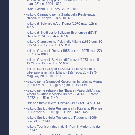
mag. 28) nn. 1006-1012
Isola, Gianni (1971 nov. 22) n. 1013
Istituto Campano per la Storia della Resistenza.
Napoli (1972 gen. 19) n. 1014
Istituto di Scienze e Arti. Roma (1970 mag. 12) n.
1015
Istituto di Studi per lo Sviluppo Economico (ISVE).
Napoli (1974 mar. 4) n. 1016
Istituto Giangiacomo Feltrinelli. Milano (1962 gen. 10
- 1974 nov. 19) nn. 1017-1031
Istituto Gramsci. Roma (1955 apr. 4 - 1975 mar. 27)
nn. 1032-1066
Istituto Gramsci. Sezione di Firenze (1973 mag. 8 -
1973 nov. 19) nn. 1067-1069
Istituto Nazionale per la Storia del Movimento di
Liberazione in Italia. Milano (1957 ago. 28 - 1975
mag. 24) nn. 1070-1137
Istituto per la Storia del Risorgimento Italiano. Roma
(1950 set. 9 - 1952 gen. 9) nn. 1138-1139
Istituto per le relazioni tra l'Italia e i Paesi dell'Africa,
America Latina e Medio Oriente (IPALMO). Roma
(1972 ott. 15) n. 1140
Istituto Statale d'Arte. Firenze (1973 set. 5) n. 1141
Istituto Storico della Resistenza in Toscana. Firenze
(1962 mar. 5 - 1973 giu. 11) nn. 1142-1145
Istituto Storico della Resistenza. Ravenna (1969
gen. 24) n. 1146
Istituto Tecnico Industriale E. Fermi. Modena (s.d.)
n. 1147