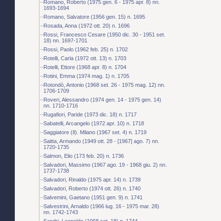
Romano, Roberto (1975 gen. 6 - 1975 apr. 8) nn.
1693-1694
Romano, Salvatore (1956 gen. 15) n. 1695
Rosada, Anna (1972 ott. 20) n. 1696
Rossi, Francesco Cesare (1950 dic. 30 - 1951 set.
18) nn. 1697-1701
Rossi, Paolo (1962 feb. 25) n. 1702
Rotelli, Carla (1972 ott. 13) n. 1703
Rotelli, Ettore (1968 apr. 8) n. 1704
Rotini, Emma (1974 mag. 1) n. 1705
Rotondò, Antonio (1968 set. 26 - 1975 mag. 12) nn.
1706-1709
Roveri, Alessandro (1974 gen. 14 - 1975 gen. 14)
nn. 1710-1716
Rugafiori, Paride (1973 dic. 18) n. 1717
Sabatelli, Arcangelo (1972 apr. 10) n. 1718
Saggiatore (Il). Milano (1967 set. 4) n. 1719
Saitta, Armando (1949 ott. 28 - [1967] ago. 7) nn.
1720-1735
Salmon, Elio (173 feb. 20) n. 1736
Salvadori, Massimo (1967 ago. 19 - 1968 giu. 2) nn.
1737-1738
Salvadori, Rinaldo (1975 apr. 14) n. 1739
Salvadori, Roberto (1974 ott. 26) n. 1740
Salvemini, Gaetano (1951 gen. 9) n. 1741
Salvestrini, Arnaldo (1966 lug. 16 - 1975 mar. 28)
nn. 1742-1743
Sandri, Leopoldo (1968 set. 18) n. 1744