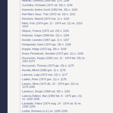
Itinerari. Genova (1956 nov. 2) n. 1148
Juchelka, Christian (1971 ott. 18) n. 1149
Kaminski, Andrei Josef (1962 feb. 26) n. 1150
Karl Marx Haus. Trier (1972 ott. 10) n. 1151
Kissimov, Wassil (1973 mar. 1) n. 1152
Klein, Fritz (1974 gen. 11 - 1974 set. 11) nn. 1153-
1154
Klopcic, France (1972 set. 23) n. 1155
Koloman, Gajan (1969 feb. 22) n. 1156
Konder, Leandro (1967 ago. 1) n. 1157
Königseder, Karin (1974 giu. 19) n. 1158
Koppel, Helga (1972 lug. 28) n. 1159
Kraus Periodicals. Nendeln (1973 gen. 11) n. 1160
Kuczynski, Jürgen (1961 nov. 11 - 1974 feb. 25) nn.
1161-1174
Kuczynski, Thomas (1973 giu. 15) n. 1175
Kurella, Alfred (1968 gen. 3) n. 1176
Labruna, Luigi (1973 mar. 22) n. 1177
Ladkin, Peter (1973 gen. 11) n. 1178
Lanaro, Silvio (1973 dic. 22 - 1974 gen. 22) nn.
1179-1180
Landucci, Sergio (1968 set. 30) n. 1181
Laterza Editore. Bari (1950 feb. 6 - 1975 gen. 21)
nn. 1182-1199
Laudadio, Felice (1974 mag. 14 - 1974 ott. 9) nn.
1200-1204
Ledda, Romano (s.d.) nn. 1205-1209