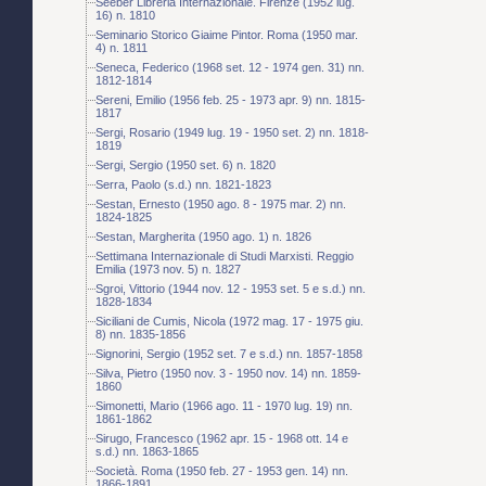
Seeber Libreria Internazionale. Firenze (1952 lug.
16) n. 1810
Seminario Storico Giaime Pintor. Roma (1950 mar.
4) n. 1811
Seneca, Federico (1968 set. 12 - 1974 gen. 31) nn.
1812-1814
Sereni, Emilio (1956 feb. 25 - 1973 apr. 9) nn. 1815-
1817
Sergi, Rosario (1949 lug. 19 - 1950 set. 2) nn. 1818-
1819
Sergi, Sergio (1950 set. 6) n. 1820
Serra, Paolo (s.d.) nn. 1821-1823
Sestan, Ernesto (1950 ago. 8 - 1975 mar. 2) nn.
1824-1825
Sestan, Margherita (1950 ago. 1) n. 1826
Settimana Internazionale di Studi Marxisti. Reggio
Emilia (1973 nov. 5) n. 1827
Sgroi, Vittorio (1944 nov. 12 - 1953 set. 5 e s.d.) nn.
1828-1834
Siciliani de Cumis, Nicola (1972 mag. 17 - 1975 giu.
8) nn. 1835-1856
Signorini, Sergio (1952 set. 7 e s.d.) nn. 1857-1858
Silva, Pietro (1950 nov. 3 - 1950 nov. 14) nn. 1859-
1860
Simonetti, Mario (1966 ago. 11 - 1970 lug. 19) nn.
1861-1862
Sirugo, Francesco (1962 apr. 15 - 1968 ott. 14 e
s.d.) nn. 1863-1865
Società. Roma (1950 feb. 27 - 1953 gen. 14) nn.
1866-1891