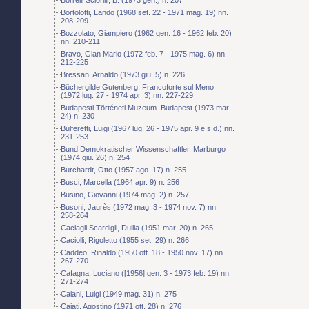
Bortolotti, Lando (1968 set. 22 - 1971 mag. 19) nn.
208-209
Bozzolato, Giampiero (1962 gen. 16 - 1962 feb. 20)
nn. 210-211
Bravo, Gian Mario (1972 feb. 7 - 1975 mag. 6) nn.
212-225
Bressan, Arnaldo (1973 giu. 5) n. 226
Büchergilde Gutenberg. Francoforte sul Meno
(1972 lug. 27 - 1974 apr. 3) nn. 227-229
Budapesti Történeti Muzeum. Budapest (1973 mar.
24) n. 230
Bulferetti, Luigi (1967 lug. 26 - 1975 apr. 9 e s.d.) nn.
231-253
Bund Demokratischer Wissenschaftler. Marburgo
(1974 giu. 26) n. 254
Burchardt, Otto (1957 ago. 17) n. 255
Busci, Marcella (1964 apr. 9) n. 256
Busino, Giovanni (1974 mag. 2) n. 257
Busoni, Jaurès (1972 mag. 3 - 1974 nov. 7) nn.
258-264
Caciagli Scardigli, Duilia (1951 mar. 20) n. 265
Caciolli, Rigoletto (1955 set. 29) n. 266
Caddeo, Rinaldo (1950 ott. 18 - 1950 nov. 17) nn.
267-270
Cafagna, Luciano ([1956] gen. 3 - 1973 feb. 19) nn.
271-274
Caiani, Luigi (1949 mag. 31) n. 275
Cajati, Agostino (1971 ott. 28) n. 276