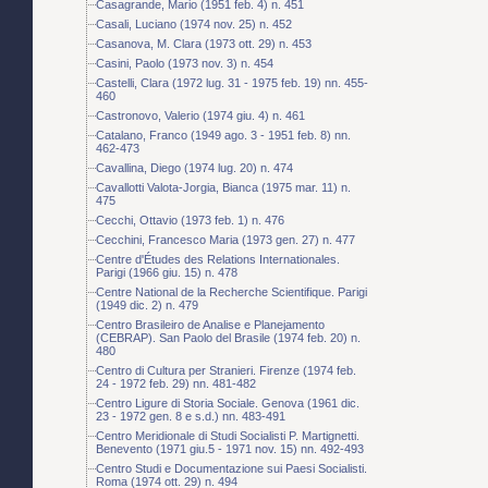
Casagrande, Mario (1951 feb. 4) n. 451
Casali, Luciano (1974 nov. 25) n. 452
Casanova, M. Clara (1973 ott. 29) n. 453
Casini, Paolo (1973 nov. 3) n. 454
Castelli, Clara (1972 lug. 31 - 1975 feb. 19) nn. 455-
460
Castronovo, Valerio (1974 giu. 4) n. 461
Catalano, Franco (1949 ago. 3 - 1951 feb. 8) nn.
462-473
Cavallina, Diego (1974 lug. 20) n. 474
Cavallotti Valota-Jorgia, Bianca (1975 mar. 11) n.
475
Cecchi, Ottavio (1973 feb. 1) n. 476
Cecchini, Francesco Maria (1973 gen. 27) n. 477
Centre d'Études des Relations Internationales.
Parigi (1966 giu. 15) n. 478
Centre National de la Recherche Scientifique. Parigi
(1949 dic. 2) n. 479
Centro Brasileiro de Analise e Planejamento
(CEBRAP). San Paolo del Brasile (1974 feb. 20) n.
480
Centro di Cultura per Stranieri. Firenze (1974 feb.
24 - 1972 feb. 29) nn. 481-482
Centro Ligure di Storia Sociale. Genova (1961 dic.
23 - 1972 gen. 8 e s.d.) nn. 483-491
Centro Meridionale di Studi Socialisti P. Martignetti.
Benevento (1971 giu.5 - 1971 nov. 15) nn. 492-493
Centro Studi e Documentazione sui Paesi Socialisti.
Roma (1974 ott. 29) n. 494