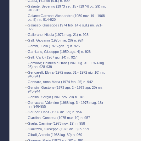
Gaeta, Franco (s.d.) n. 909
Galante, Severino (1973 set. 15 - [1974] ott. 29) nn.
910-913
Galante Garrone, Alessandro (1950 nov. 19 - 1968
ott. 8) nn. 914-920
Galasso, Giuseppe (1974 feb. 14 e s.d.) nn. 921-
922
Gallerano, Nicola (1971 mag. 21) n. 923
Galli, Giovanni (1975 mar. 28) n. 924
Gambi, Lucio (1975 gen. 7) n. 925
Garritano, Giuseppe (1950 ago. 4) n. 926
Gelli, Carlo (1967 giu. 14) n. 927
Gemkow, Heinrich e Hilde (1961 lug. 31 - 1974 lug.
25) nn. 928-939
Gencarelli, Elvira (1972 mag. 31 - 1972 giu. 10) nn.
940-941
Gennaro, Anna Maria (1974 feb. 25) n. 942
Gensini, Gastone (1973 apr. 2 - 1973 apr. 20) nn.
943-944
Gensini, Sergio (1961 nov. 20) n. 945
Gerratana, Valentino (1968 lug. 3 - 1975 mag. 18)
nn. 946-955
Geßner, Hans (1956 dic. 29) n. 956
Giardina, Concetta (1975 mar. 10) n. 957
Giarla, Carmine (1973 nov. 19) n. 958
Giarrizzo, Giuseppe (1973 dic. 3) n. 959
Gibelli, Antonio (1968 lug. 30) n. 960
Giovana, Mario (1973 apr. 20) n. 961