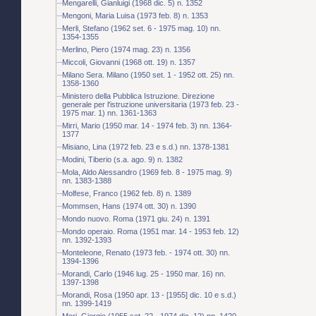
Mengarelli, Gianluigi (1968 dic. 5) n. 1352
Mengoni, Maria Luisa (1973 feb. 8) n. 1353
Merli, Stefano (1962 set. 6 - 1975 mag. 10) nn.
1354-1355
Merlino, Piero (1974 mag. 23) n. 1356
Miccoli, Giovanni (1968 ott. 19) n. 1357
Milano Sera. Milano (1950 set. 1 - 1952 ott. 25) nn.
1358-1360
Ministero della Pubblica Istruzione. Direzione
generale per l'istruzione universitaria (1973 feb. 23 -
1975 mar. 1) nn. 1361-1363
Mirri, Mario (1950 mar. 14 - 1974 feb. 3) nn. 1364-
1377
Misiano, Lina (1972 feb. 23 e s.d.) nn. 1378-1381
Modini, Tiberio (s.a. ago. 9) n. 1382
Mola, Aldo Alessandro (1969 feb. 8 - 1975 mag. 9)
nn. 1383-1388
Molfese, Franco (1962 feb. 8) n. 1389
Mommsen, Hans (1974 ott. 30) n. 1390
Mondo nuovo. Roma (1971 giu. 24) n. 1391
Mondo operaio. Roma (1951 mar. 14 - 1953 feb. 12)
nn. 1392-1393
Monteleone, Renato (1973 feb. - 1974 ott. 30) nn.
1394-1396
Morandi, Carlo (1946 lug. 25 - 1950 mar. 16) nn.
1397-1398
Morandi, Rosa (1950 apr. 13 - [1955] dic. 10 e s.d.)
nn. 1399-1419
Mori, Giorgio (1955 set. 22 - 1974 dic. 12) nn. 1420-