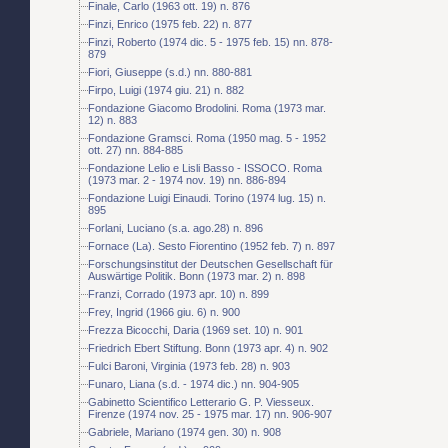
Finale, Carlo (1963 ott. 19) n. 876
Finzi, Enrico (1975 feb. 22) n. 877
Finzi, Roberto (1974 dic. 5 - 1975 feb. 15) nn. 878-
879
Fiori, Giuseppe (s.d.) nn. 880-881
Firpo, Luigi (1974 giu. 21) n. 882
Fondazione Giacomo Brodolini. Roma (1973 mar.
12) n. 883
Fondazione Gramsci. Roma (1950 mag. 5 - 1952
ott. 27) nn. 884-885
Fondazione Lelio e Lisli Basso - ISSOCO. Roma
(1973 mar. 2 - 1974 nov. 19) nn. 886-894
Fondazione Luigi Einaudi. Torino (1974 lug. 15) n.
895
Forlani, Luciano (s.a. ago.28) n. 896
Fornace (La). Sesto Fiorentino (1952 feb. 7) n. 897
Forschungsinstitut der Deutschen Gesellschaft für
Auswärtige Politik. Bonn (1973 mar. 2) n. 898
Franzi, Corrado (1973 apr. 10) n. 899
Frey, Ingrid (1966 giu. 6) n. 900
Frezza Bicocchi, Daria (1969 set. 10) n. 901
Friedrich Ebert Stiftung. Bonn (1973 apr. 4) n. 902
Fulci Baroni, Virginia (1973 feb. 28) n. 903
Funaro, Liana (s.d. - 1974 dic.) nn. 904-905
Gabinetto Scientifico Letterario G. P. Viesseux.
Firenze (1974 nov. 25 - 1975 mar. 17) nn. 906-907
Gabriele, Mariano (1974 gen. 30) n. 908