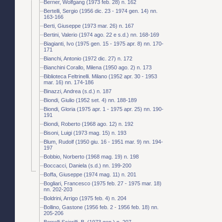
Berner, Wolfgang (1973 feb. 28) n. 162
Bertelli, Sergio (1956 dic. 23 - 1974 gen. 14) nn.
163-166
Berti, Giuseppe (1973 mar. 26) n. 167
Bertini, Valerio (1974 ago. 22 e s.d.) nn. 168-169
Biagianti, Ivo (1975 gen. 15 - 1975 apr. 8) nn. 170-
171
Bianchi, Antonio (1972 dic. 27) n. 172
Bianchini Corallo, Milena (1950 ago. 2) n. 173
Biblioteca Feltrinelli. Milano (1952 apr. 30 - 1953
mar. 16) nn. 174-186
Binazzi, Andrea (s.d.) n. 187
Biondi, Giulio (1952 set. 4) nn. 188-189
Biondi, Gloria (1975 apr. 1 - 1975 apr. 25) nn. 190-
191
Biondi, Roberto (1968 ago. 12) n. 192
Bisoni, Luigi (1973 mag. 15) n. 193
Blum, Rudolf (1950 giu. 16 - 1951 mar. 9) nn. 194-
197
Bobbio, Norberto (1968 mag. 19) n. 198
Boccacci, Daniela (s.d.) nn. 199-200
Boffa, Giuseppe (1974 mag. 11) n. 201
Bogliari, Francesco (1975 feb. 27 - 1975 mar. 18)
nn. 202-203
Boldrini, Arrigo (1975 feb. 4) n. 204
Bollino, Gastone (1956 feb. 2 - 1956 feb. 18) nn.
205-206
Borrelli Sciorilli, B. (1973 gen.) n. 207