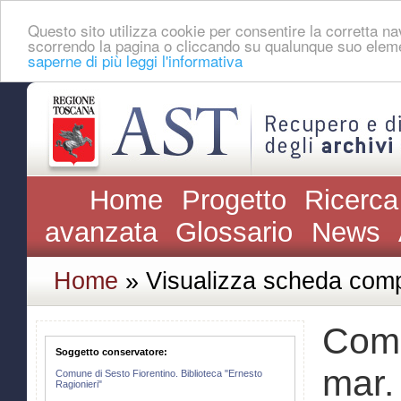
Questo sito utilizza cookie per consentire la corretta 
scorrendo la pagina o cliccando su qualunque suo eleme
saperne di più leggi l'informativa
Home
Progetto
Ricerca
avanzata
Glossario
News
Home
» Visualizza scheda comp
Comu
Soggetto conservatore:
mar.
Comune di Sesto Fiorentino. Biblioteca "Ernesto
Ragionieri"