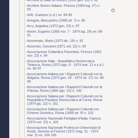
Archivio Storico Italiano. Firenze (1950 lug. 27) n.
83
Arfè, Gaetano (s.d.) nn. 84-85
Aringolo, Alessandro (1968 ott. 7) n. 86
Arru, Angiolina (1973 gen. 23) n. 87
Artom, Eugenio (1950 nov. 7 - 1974 lug. 29) nn. 88-
91
Assennato, Mario (1973 dic. 19) n. 92
Assereto, Giovanni (1971 set. 22) n. 93
Associazione Goliardica Fiorentina. Firenze (1961
nov. 23) n. 94
Associazione Italia - Repubblica Democratica
Tedesca. Roma (1973 ago. 8 - 1974 mar. 12 e s.d.)
nn. 95-97
Associazione Italiana per i Rapporti Culturali con la
Bulgaria. Roma (1973 gen. 29 - 1974 ott. 27) nn. 98-
99
Associazione Italiana per i Rapporti Culturali con la
Polonia. Roma (1966 ago. 23) n. 100
Associazione Italiana per i Rapporti Culturali con la
Repubblica Popolare Democratica di Corea. Roma
(1974 giu. 22) n. 101
Associazione Italiana per i Rapporti Culturali con
l'Unione Sovietica. Roma (1968 ott. 9) n. 102
Associazione Nazionale Partigiani d'Italia. Faenza
(1974 set. 23) n. 103
Associazione Nazionale Professori Universitari di
Ruolo. Sezione di Firenze (1972 mag. 31 - 1973
mar. 3) nn. 104-106