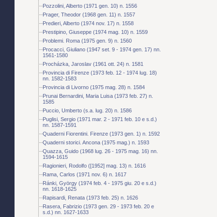
Pozzolini, Alberto (1971 gen. 10) n. 1556
Prager, Theodor (1968 gen. 11) n. 1557
Predieri, Alberto (1974 nov. 17) n. 1558
Prestipino, Giuseppe (1974 mag. 10) n. 1559
Problemi. Roma (1975 gen. 9) n. 1560
Procacci, Giuliano (1947 set. 9 - 1974 gen. 17) nn.
1561-1580
Procházka, Jaroslav (1961 ott. 24) n. 1581
Provincia di Firenze (1973 feb. 12 - 1974 lug. 18)
nn. 1582-1583
Provincia di Livorno (1975 mag. 28) n. 1584
Prunai Bernardini, Maria Luisa (1973 feb. 27) n.
1585
Puccio, Umberto (s.a. lug. 20) n. 1586
Puglisi, Sergio (1971 mar. 2 - 1971 feb. 10 e s.d.)
nn. 1587-1591
Quaderni Fiorentini. Firenze (1973 gen. 1) n. 1592
Quaderni storici. Ancona (1975 mag.) n. 1593
Quazza, Guido (1968 lug. 26 - 1975 mag. 16) nn.
1594-1615
Ragionieri, Rodolfo ([1952] mag. 13) n. 1616
Rama, Carlos (1971 nov. 6) n. 1617
Ránki, György (1974 feb. 4 - 1975 giu. 20 e s.d.)
nn. 1618-1625
Rapisardi, Renata (1973 feb. 25) n. 1626
Rasera, Fabrizio (1973 gen. 29 - 1973 feb. 20 e
s.d.) nn. 1627-1633