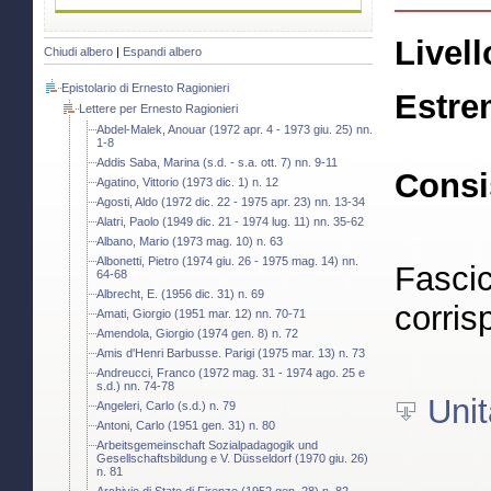
Livell
Chiudi albero
|
Espandi albero
Epistolario di Ernesto Ragionieri
Estre
Lettere per Ernesto Ragionieri
Abdel-Malek, Anouar (1972 apr. 4 - 1973 giu. 25) nn.
1-8
Addis Saba, Marina (s.d. - s.a. ott. 7) nn. 9-11
Consi
Agatino, Vittorio (1973 dic. 1) n. 12
Agosti, Aldo (1972 dic. 22 - 1975 apr. 23) nn. 13-34
Alatri, Paolo (1949 dic. 21 - 1974 lug. 11) nn. 35-62
Albano, Mario (1973 mag. 10) n. 63
Albonetti, Pietro (1974 giu. 26 - 1975 mag. 14) nn.
Fascic
64-68
Albrecht, E. (1956 dic. 31) n. 69
corris
Amati, Giorgio (1951 mar. 12) nn. 70-71
Amendola, Giorgio (1974 gen. 8) n. 72
Amis d'Henri Barbusse. Parigi (1975 mar. 13) n. 73
Andreucci, Franco (1972 mag. 31 - 1974 ago. 25 e
s.d.) nn. 74-78
Unit
Angeleri, Carlo (s.d.) n. 79
Antoni, Carlo (1951 gen. 31) n. 80
Arbeitsgemeinschaft Sozialpadagogik und
Gesellschaftsbildung e V. Düsseldorf (1970 giu. 26)
n. 81
Archivio di Stato di Firenze (1952 gen. 28) n. 82