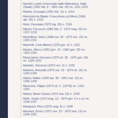
Marthin-Luther-Universitat Halle-Wittenberg. Halle
(Saale) (1961 feb. 8 - 1961 mar. 29) nn. 1311-1313
Martini, Giuseppe (1951 feb. 11) n. 1314
Marxistische Blatter. Francoforte sul Meno (1966
apr. 29) n. 1315
Masi, Giuseppe (1972 lug. 30) n. 1316
Masini, Ferruccio (1962 feb. 2 - 1974 mag. 20) nn.
1317-1319
Mastellone, Salvo (1968 set. 28 - 1973 nov. 15) nn.
1320-1321
Mastrelli, Carlo Alberto (1975 gen. 4) n. 1322
Mastro, Marco (1962 gen. 10 - 1962 gen. 26) nn.
1323-1324
Mastroianni, Giovanni (1973 ott. 28 - 1975 gen. 20)
nn. 1325-1331
Mattolini, Vincenzo (1973 nov. 2) n. 1332
Mattone, Antonello (1973 set. 10 - 1973 ott. 18) nn.
1333-1334
Maturi, Walter (1950 apr. 30 - 1951 mar. 13) nn.
1335-1340
Mazzonis, Filippo (1973 ott. 2 - [1974]) nn. 1341-
1342
Melani, Marie Claude (1973 mar. 24) n. 1343
Melis, Guido (1973 mag. 12 - 1974 gen. 9 e s.d.) nn.
1344-1347
Melograni, Piero (1975 mag. 9) n. 1348
Menduni, Enrico (1971 nov. 23 - 1975 mar. 13) nn.
1349-1351