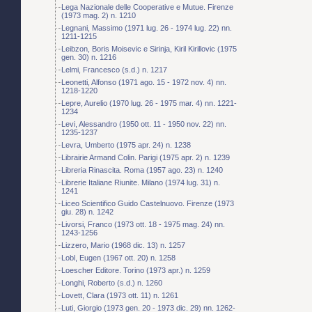
Lega Nazionale delle Cooperative e Mutue. Firenze
(1973 mag. 2) n. 1210
Legnani, Massimo (1971 lug. 26 - 1974 lug. 22) nn.
1211-1215
Leibzon, Boris Moisevic e Sirinja, Kiril Kirillovic (1975
gen. 30) n. 1216
Lelmi, Francesco (s.d.) n. 1217
Leonetti, Alfonso (1971 ago. 15 - 1972 nov. 4) nn.
1218-1220
Lepre, Aurelio (1970 lug. 26 - 1975 mar. 4) nn. 1221-
1234
Levi, Alessandro (1950 ott. 11 - 1950 nov. 22) nn.
1235-1237
Levra, Umberto (1975 apr. 24) n. 1238
Librairie Armand Colin. Parigi (1975 apr. 2) n. 1239
Libreria Rinascita. Roma (1957 ago. 23) n. 1240
Librerie Italiane Riunite. Milano (1974 lug. 31) n.
1241
Liceo Scientifico Guido Castelnuovo. Firenze (1973
giu. 28) n. 1242
Livorsi, Franco (1973 ott. 18 - 1975 mag. 24) nn.
1243-1256
Lizzero, Mario (1968 dic. 13) n. 1257
Lobl, Eugen (1967 ott. 20) n. 1258
Loescher Editore. Torino (1973 apr.) n. 1259
Longhi, Roberto (s.d.) n. 1260
Lovett, Clara (1973 ott. 11) n. 1261
Luti, Giorgio (1973 gen. 20 - 1973 dic. 29) nn. 1262-