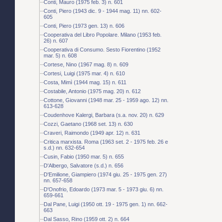
Conti, Mauro (1975 feb. 3) n. 601
Conti, Piero (1943 dic. 9 - 1944 mag. 11) nn. 602-
605
Conti, Piero (1973 gen. 13) n. 606
Cooperativa del Libro Popolare. Milano (1953 feb.
26) n. 607
Cooperativa di Consumo. Sesto Fiorentino (1952
mar. 5) n. 608
Cortese, Nino (1967 mag. 8) n. 609
Cortesi, Luigi (1975 mar. 4) n. 610
Costa, Mimì (1944 mag. 15) n. 611
Costabile, Antonio (1975 mag. 20) n. 612
Cottone, Giovanni (1948 mar. 25 - 1959 ago. 12) nn.
613-628
Coudenhove Kalergi, Barbara (s.a. nov. 20) n. 629
Cozzi, Gaetano (1968 set. 13) n. 630
Craveri, Raimondo (1949 apr. 12) n. 631
Critica marxista. Roma (1963 set. 2 - 1975 feb. 26 e
s.d.) nn. 632-654
Cusin, Fabio (1950 mar. 5) n. 655
D'Albergo, Salvatore (s.d.) n. 656
D'Emilione, Giampiero (1974 giu. 25 - 1975 gen. 27)
nn. 657-658
D'Onofrio, Edoardo (1973 mar. 5 - 1973 giu. 6) nn.
659-661
Dal Pane, Luigi (1950 ott. 19 - 1975 gen. 1) nn. 662-
663
Dal Sasso, Rino (1959 ott. 2) n. 664