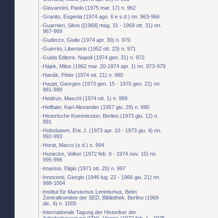
Giovannini, Paolo (1975 mar. 17) n. 962
Granito, Eugenia (1974 ago. 6 e s.d.) nn. 963-966
Guarnieri, Silvio ([1968] mag. 31 - 1969 ott. 31) nn.
967-969
Guderzo, Giulio (1974 apr. 30) n. 970
Guerrini, Libertario (1952 ott. 23) n. 971
Guida Editore. Napoli (1974 gen. 31) n. 972
Hájek, Milos (1962 mar. 20-1974 apr. 1) nn. 973-979
Hanák, Péter (1974 ott. 21) n. 980
Haupt, Georges (1973 gen. 15 - 1975 gen. 21) nn.
981-988
Heidrun, Maschl (1974 ott. 1) n. 989
Hellfaier, Karl-Alexander (1957 giu. 29) n. 990
Historische Kommission. Berlino (1973 giu. 12) n.
991
Hobsbawm, Eric J. (1973 apr. 10 - 1973 giu. 4) nn.
992-993
Horat, Marco (s.d.) n. 994
Hunecke, Volker (1972 feb. 9 - 1974 nov. 15) nn.
995-996
Imarisio, Eligio (1971 ott. 25) n. 997
Innocenti, Giorgio (1946 lug. 22 - 1966 giu. 21) nn.
998-1004
Institut für Marxismus Leninismus, Beim
Zentralkomitee der SED, Bibliothek. Berlino (1969
dic. 4) n. 1005
Internationale Tagung der Historiker der
Arbeiterbewegung (ITH). Vienna (1972 feb. 1 - 1975