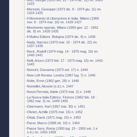
1423
Morosini, Giuseppe (1973 dic. 8 - 1974 giu. 11) nn.
1424-1425
Il Movimento di Liberazione in Italia. Milano (1969
nov. 8 - 1974 mar. 16) nn. 1426-1427
Movimento operaio. Milano (1950 gen. 12 - 1952
dic. 8) nn. 1428-1435
Il Mulino Editore. Bologna (1974 dic. 9) n. 1436
Nada, Narciso (1973 mar. 15 - 1974 dic. 22) nn.
1437-1439
Neck, Rudolf (1974 mag. 14 - 1975 mag. 16) nn.
1440-1441
Nelli, Arturo (1973 feb. 17 - 1973 mag. 15) nn. 1442-
1443
Nencini, Giovanna (1973 set. 17) n. 1444
New Left Review. Londra (1967 lug. 7) n. 1445
Nolte, Ernst (1962 gen. 28) n. 1446
Nomellini, Alceste (s.d.) n. 1447
Nosei Perrotta, Adele (1973 mar. 2) n. 1448
La Nuova Italia Editrice. Firenze (1962 feb. 18 -
1962 mar. 3) nn. 1449-1450
Obermann, Karl (1957 mar. 30) n. 1451
Olivieri, Achille (1975 mar. 15) n. 1452
Ottati, Davis (1971 mag. 10) n. 1453
Pacor, Marco (1968 ott. 10) n. 1454
Paese Sera. Roma (1950 lug. 15 - 1950 set. 1 e
s.d.) nn. 1455-1459