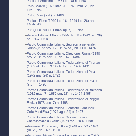
Pagliaro, Antonino (1967 lug. 10) n. 1460
Palla, Marco (1973 mar. 20 - 1975 mar. 26) nn.
1461-1462
Palla, Piero (s.d.) n. 1463
Paoletti, Piero (1949 lug. 16 - 1949 lug. 26) nn.
1464-1465
Paragone. Milano (1966 lug. 6) n. 1466
Parenti Editore. Milano (1955 dic. 31 - 1962 feb. 26)
nn. 1467-1469
Partito Comunista Italiano. Segreteria generale.
Roma (1972 nov. 17 - 1974 ott.) nn. 1470-1474
Partito Comunista Italiano. Direzione. Roma (1950
nov. 2 - 1975 apr. 11) nn. 1475-1486
Partito Comunista Italiano. Federazione di Firenze
(1952 ott. 17 - 1973 feb. 17) nn. 1487-1491
Partito Comunista Italiano. Federazione di Pisa
(1972 mar. 26) n. 1492
Partito Comunista Italiano. Federazione di Prato
(s.d.) n. 1493
Partito Comunista Italiano. Federazione di Ravenna
(1952 mag. 7 - 1952 set. 18) nn. 1494-1495
Partito Comunista Italiano. Federazione di Reggio
Emilia (1973 ago. 7) n. 1496
Partito Comunista Italiano. Comitato Comunale.
Colle Val d'Elsa (1974 ago. 24) n. 1497
Partito Comunista Italiano. Sezione Lenin.
Castellamare di Stabia (1974 feb. 14) n. 1498
Passerin D'Entrèves, Ettore (1948 apr. 22 - 1974
giu. 26) nn. 1499-1510
Patrimonio Ginori Amministrazione. Firenze (1952