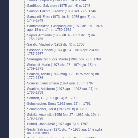
Sanfilippo, Salvatore (1975 gen. 4) n. 1745
Sansoni Editore. Firenze (1967 set. 7) n. 1746
Santarelli, Enzo (1973 dic. 8 - 1975 gen. 7) nn.
1747-1749
Santomassimo, Gianpasquale (1972 dic. 29 - 1974
ago. 15 e s.d.) nn. 1750-1752
Sapori, Armando (1952 ott. 4 - 1952 dic. 7) nn.
1753-1755
Sarallo, Vladimiro (1952 dic. 5) n. 1756
Sassoon, Donald (1974 giu. 4 - 1975 apr. 23) nn.
1757-1767
Sbaraglini Ceccucci, Mirella (1961 nov. 7) n. 1768
Sbriccoli, Mario (1973 dic. 27 - 1974 giu. 15) nn.
1769-1771
Scalpelli, Adolfo (1966 mag. 12 - 1975 mar. 9) nn.
1772-1786
Scarcia, Biancamaria (1974 gen. 15) n. 1787
Scarlino, Adalberto (1973 apr. - 1973 set. 27) nn.
1788-1789
Schilfert, G. (1957 giu. 4) n. 1790
Schumacher, Ernst (1962 gen. 29) n. 1791
Schumacher, Horst (1973 ott. 8) n. 1792
Scibilia, Antonello (1956 feb. 27 - 1962 feb. 19) nn.
1793-1796
Sebreli, Juan José (1973 ago. 6) n. 1797
Sechi, Salvatore (1971 dic. 7 - 1975 apr. 14 e s.d.)
nn. 1798-1809