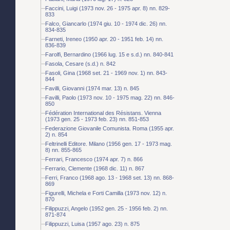
Faccini, Luigi (1973 nov. 26 - 1975 apr. 8) nn. 829-
833
Falco, Giancarlo (1974 giu. 10 - 1974 dic. 26) nn.
834-835
Farneti, Ireneo (1950 apr. 20 - 1951 feb. 14) nn.
836-839
Farolfi, Bernardino (1966 lug. 15 e s.d.) nn. 840-841
Fasola, Cesare (s.d.) n. 842
Fasoli, Gina (1968 set. 21 - 1969 nov. 1) nn. 843-
844
Favilli, Giovanni (1974 mar. 13) n. 845
Favilli, Paolo (1973 nov. 10 - 1975 mag. 22) nn. 846-
850
Fédération International des Résistans. Vienna
(1973 gen. 25 - 1973 feb. 23) nn. 851-853
Federazione Giovanile Comunista. Roma (1955 apr.
2) n. 854
Feltrinelli Editore. Milano (1956 gen. 17 - 1973 mag.
8) nn. 855-865
Ferrari, Francesco (1974 apr. 7) n. 866
Ferrario, Clemente (1968 dic. 11) n. 867
Ferri, Franco (1968 ago. 13 - 1968 set. 13) nn. 868-
869
Figurelli, Michela e Forti Camilla (1973 nov. 12) n.
870
Filippuzzi, Angelo (1952 gen. 25 - 1956 feb. 2) nn.
871-874
Filippuzzi, Luisa (1957 ago. 23) n. 875