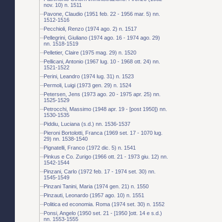
nov. 10) n. 1511
Pavone, Claudio (1951 feb. 22 - 1956 mar. 5) nn.
1512-1516
Pecchioli, Renzo (1974 ago. 2) n. 1517
Pellegrini, Giuliano (1974 ago. 16 - 1974 ago. 29)
nn. 1518-1519
Pelletier, Claire (1975 mag. 29) n. 1520
Pellicani, Antonio (1967 lug. 10 - 1968 ott. 24) nn.
1521-1522
Perini, Leandro (1974 lug. 31) n. 1523
Permoli, Luigi (1973 gen. 29) n. 1524
Petersen, Jens (1973 ago. 20 - 1975 apr. 25) nn.
1525-1529
Petrocchi, Massimo (1948 apr. 19 - [post 1950]) nn.
1530-1535
Piddiu, Luciana (s.d.) nn. 1536-1537
Pieroni Bortolotti, Franca (1969 set. 17 - 1070 lug.
29) nn. 1538-1540
Pignatelli, Franco (1972 dic. 5) n. 1541
Pinkus e Co. Zurigo (1966 ott. 21 - 1973 giu. 12) nn.
1542-1544
Pinzani, Carlo (1972 feb. 17 - 1974 set. 30) nn.
1545-1549
Pinzani Tanini, Maria (1974 gen. 21) n. 1550
Pinzauti, Leonardo (1957 ago. 10) n. 1551
Politica ed economia. Roma (1974 set. 30) n. 1552
Ponsi, Angelo (1950 set. 21 - [1950 ]ott. 14 e s.d.)
nn. 1553-1555