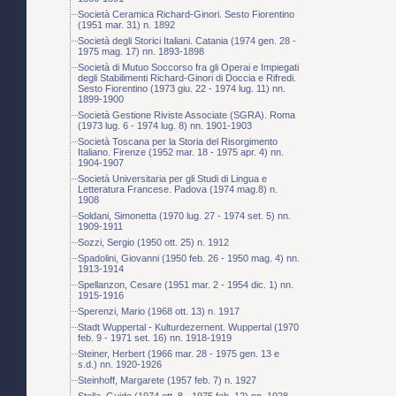
Società Ceramica Richard-Ginori. Sesto Fiorentino
(1951 mar. 31) n. 1892
Società degli Storici Italiani. Catania (1974 gen. 28 -
1975 mag. 17) nn. 1893-1898
Società di Mutuo Soccorso fra gli Operai e Impiegati
degli Stabilimenti Richard-Ginori di Doccia e Rifredi.
Sesto Fiorentino (1973 giu. 22 - 1974 lug. 11) nn.
1899-1900
Società Gestione Riviste Associate (SGRA). Roma
(1973 lug. 6 - 1974 lug. 8) nn. 1901-1903
Società Toscana per la Storia del Risorgimento
Italiano. Firenze (1952 mar. 18 - 1975 apr. 4) nn.
1904-1907
Società Universitaria per gli Studi di Lingua e
Letteratura Francese. Padova (1974 mag.8) n.
1908
Soldani, Simonetta (1970 lug. 27 - 1974 set. 5) nn.
1909-1911
Sozzi, Sergio (1950 ott. 25) n. 1912
Spadolini, Giovanni (1950 feb. 26 - 1950 mag. 4) nn.
1913-1914
Spellanzon, Cesare (1951 mar. 2 - 1954 dic. 1) nn.
1915-1916
Sperenzi, Mario (1968 ott. 13) n. 1917
Stadt Wuppertal - Kulturdezernent. Wuppertal (1970
feb. 9 - 1971 set. 16) nn. 1918-1919
Steiner, Herbert (1966 mar. 28 - 1975 gen. 13 e
s.d.) nn. 1920-1926
Steinhoff, Margarete (1957 feb. 7) n. 1927
Stella, Guido (1974 ott. 8 - 1975 feb. 12) nn. 1928-