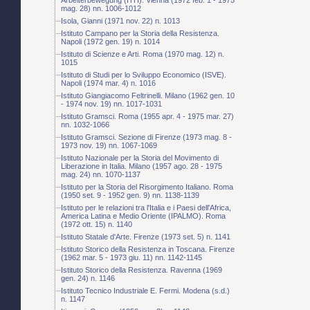
mag. 28) nn. 1006-1012
Isola, Gianni (1971 nov. 22) n. 1013
Istituto Campano per la Storia della Resistenza.
Napoli (1972 gen. 19) n. 1014
Istituto di Scienze e Arti. Roma (1970 mag. 12) n.
1015
Istituto di Studi per lo Sviluppo Economico (ISVE).
Napoli (1974 mar. 4) n. 1016
Istituto Giangiacomo Feltrinelli. Milano (1962 gen. 10
- 1974 nov. 19) nn. 1017-1031
Istituto Gramsci. Roma (1955 apr. 4 - 1975 mar. 27)
nn. 1032-1066
Istituto Gramsci. Sezione di Firenze (1973 mag. 8 -
1973 nov. 19) nn. 1067-1069
Istituto Nazionale per la Storia del Movimento di
Liberazione in Italia. Milano (1957 ago. 28 - 1975
mag. 24) nn. 1070-1137
Istituto per la Storia del Risorgimento Italiano. Roma
(1950 set. 9 - 1952 gen. 9) nn. 1138-1139
Istituto per le relazioni tra l'Italia e i Paesi dell'Africa,
America Latina e Medio Oriente (IPALMO). Roma
(1972 ott. 15) n. 1140
Istituto Statale d'Arte. Firenze (1973 set. 5) n. 1141
Istituto Storico della Resistenza in Toscana. Firenze
(1962 mar. 5 - 1973 giu. 11) nn. 1142-1145
Istituto Storico della Resistenza. Ravenna (1969
gen. 24) n. 1146
Istituto Tecnico Industriale E. Fermi. Modena (s.d.)
n. 1147