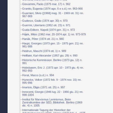
Giovannini, Paolo (1975 mar. 17) n. 962
Granito, Eugenia (1974 ago. 6 e s.d.) nn. 963-966
Guarnieri, Silvio ([1968] mag. 31 - 1969 ott. 31) nn.
967-969
Guderzo, Giulio (1974 apr. 30) n. 970
Guerrini, Libertario (1952 ott. 23) n. 971
Guida Editore. Napoli (1974 gen. 31) n. 972
Hájek, Milos (1962 mar. 20-1974 apr. 1) nn. 973-979
Hanák, Péter (1974 ott. 21) n. 980
Haupt, Georges (1973 gen. 15 - 1975 gen. 21) nn.
981-988
Heidrun, Maschl (1974 ott. 1) n. 989
Hellfaier, Karl-Alexander (1957 giu. 29) n. 990
Historische Kommission. Berlino (1973 giu. 12) n.
991
Hobsbawm, Eric J. (1973 apr. 10 - 1973 giu. 4) nn.
992-993
Horat, Marco (s.d.) n. 994
Hunecke, Volker (1972 feb. 9 - 1974 nov. 15) nn.
995-996
Imarisio, Eligio (1971 ott. 25) n. 997
Innocenti, Giorgio (1946 lug. 22 - 1966 giu. 21) nn.
998-1004
Institut für Marxismus Leninismus, Beim
Zentralkomitee der SED, Bibliothek. Berlino (1969
dic. 4) n. 1005
Internationale Tagung der Historiker der
Arbeiterbewegung (ITH). Vienna (1972 feb. 1 - 1975