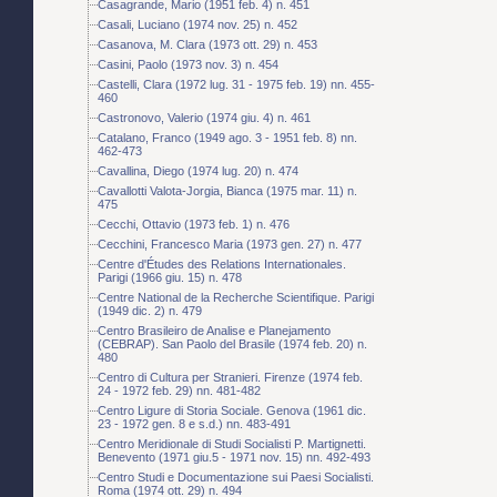
Casagrande, Mario (1951 feb. 4) n. 451
Casali, Luciano (1974 nov. 25) n. 452
Casanova, M. Clara (1973 ott. 29) n. 453
Casini, Paolo (1973 nov. 3) n. 454
Castelli, Clara (1972 lug. 31 - 1975 feb. 19) nn. 455-
460
Castronovo, Valerio (1974 giu. 4) n. 461
Catalano, Franco (1949 ago. 3 - 1951 feb. 8) nn.
462-473
Cavallina, Diego (1974 lug. 20) n. 474
Cavallotti Valota-Jorgia, Bianca (1975 mar. 11) n.
475
Cecchi, Ottavio (1973 feb. 1) n. 476
Cecchini, Francesco Maria (1973 gen. 27) n. 477
Centre d'Études des Relations Internationales.
Parigi (1966 giu. 15) n. 478
Centre National de la Recherche Scientifique. Parigi
(1949 dic. 2) n. 479
Centro Brasileiro de Analise e Planejamento
(CEBRAP). San Paolo del Brasile (1974 feb. 20) n.
480
Centro di Cultura per Stranieri. Firenze (1974 feb.
24 - 1972 feb. 29) nn. 481-482
Centro Ligure di Storia Sociale. Genova (1961 dic.
23 - 1972 gen. 8 e s.d.) nn. 483-491
Centro Meridionale di Studi Socialisti P. Martignetti.
Benevento (1971 giu.5 - 1971 nov. 15) nn. 492-493
Centro Studi e Documentazione sui Paesi Socialisti.
Roma (1974 ott. 29) n. 494