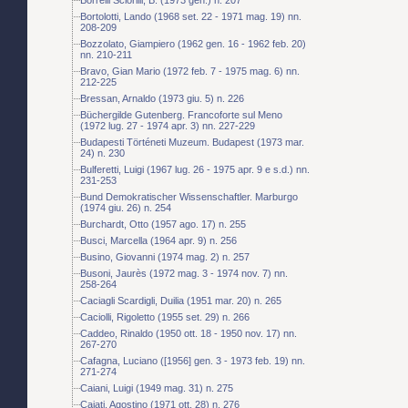
Bortolotti, Lando (1968 set. 22 - 1971 mag. 19) nn.
208-209
Bozzolato, Giampiero (1962 gen. 16 - 1962 feb. 20)
nn. 210-211
Bravo, Gian Mario (1972 feb. 7 - 1975 mag. 6) nn.
212-225
Bressan, Arnaldo (1973 giu. 5) n. 226
Büchergilde Gutenberg. Francoforte sul Meno
(1972 lug. 27 - 1974 apr. 3) nn. 227-229
Budapesti Történeti Muzeum. Budapest (1973 mar.
24) n. 230
Bulferetti, Luigi (1967 lug. 26 - 1975 apr. 9 e s.d.) nn.
231-253
Bund Demokratischer Wissenschaftler. Marburgo
(1974 giu. 26) n. 254
Burchardt, Otto (1957 ago. 17) n. 255
Busci, Marcella (1964 apr. 9) n. 256
Busino, Giovanni (1974 mag. 2) n. 257
Busoni, Jaurès (1972 mag. 3 - 1974 nov. 7) nn.
258-264
Caciagli Scardigli, Duilia (1951 mar. 20) n. 265
Caciolli, Rigoletto (1955 set. 29) n. 266
Caddeo, Rinaldo (1950 ott. 18 - 1950 nov. 17) nn.
267-270
Cafagna, Luciano ([1956] gen. 3 - 1973 feb. 19) nn.
271-274
Caiani, Luigi (1949 mag. 31) n. 275
Cajati, Agostino (1971 ott. 28) n. 276