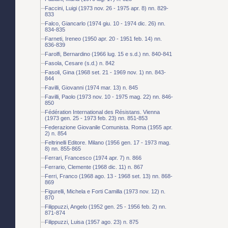
Faccini, Luigi (1973 nov. 26 - 1975 apr. 8) nn. 829-
833
Falco, Giancarlo (1974 giu. 10 - 1974 dic. 26) nn.
834-835
Farneti, Ireneo (1950 apr. 20 - 1951 feb. 14) nn.
836-839
Farolfi, Bernardino (1966 lug. 15 e s.d.) nn. 840-841
Fasola, Cesare (s.d.) n. 842
Fasoli, Gina (1968 set. 21 - 1969 nov. 1) nn. 843-
844
Favilli, Giovanni (1974 mar. 13) n. 845
Favilli, Paolo (1973 nov. 10 - 1975 mag. 22) nn. 846-
850
Fédération International des Résistans. Vienna
(1973 gen. 25 - 1973 feb. 23) nn. 851-853
Federazione Giovanile Comunista. Roma (1955 apr.
2) n. 854
Feltrinelli Editore. Milano (1956 gen. 17 - 1973 mag.
8) nn. 855-865
Ferrari, Francesco (1974 apr. 7) n. 866
Ferrario, Clemente (1968 dic. 11) n. 867
Ferri, Franco (1968 ago. 13 - 1968 set. 13) nn. 868-
869
Figurelli, Michela e Forti Camilla (1973 nov. 12) n.
870
Filippuzzi, Angelo (1952 gen. 25 - 1956 feb. 2) nn.
871-874
Filippuzzi, Luisa (1957 ago. 23) n. 875