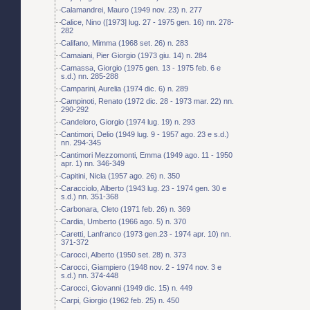
Calamandrei, Mauro (1949 nov. 23) n. 277
Calice, Nino ([1973] lug. 27 - 1975 gen. 16) nn. 278-
282
Califano, Mimma (1968 set. 26) n. 283
Camaiani, Pier Giorgio (1973 giu. 14) n. 284
Camassa, Giorgio (1975 gen. 13 - 1975 feb. 6 e
s.d.) nn. 285-288
Camparini, Aurelia (1974 dic. 6) n. 289
Campinoti, Renato (1972 dic. 28 - 1973 mar. 22) nn.
290-292
Candeloro, Giorgio (1974 lug. 19) n. 293
Cantimori, Delio (1949 lug. 9 - 1957 ago. 23 e s.d.)
nn. 294-345
Cantimori Mezzomonti, Emma (1949 ago. 11 - 1950
apr. 1) nn. 346-349
Capitini, Nicla (1957 ago. 26) n. 350
Caracciolo, Alberto (1943 lug. 23 - 1974 gen. 30 e
s.d.) nn. 351-368
Carbonara, Cleto (1971 feb. 26) n. 369
Cardia, Umberto (1966 ago. 5) n. 370
Caretti, Lanfranco (1973 gen.23 - 1974 apr. 10) nn.
371-372
Carocci, Alberto (1950 set. 28) n. 373
Carocci, Giampiero (1948 nov. 2 - 1974 nov. 3 e
s.d.) nn. 374-448
Carocci, Giovanni (1949 dic. 15) n. 449
Carpi, Giorgio (1962 feb. 25) n. 450