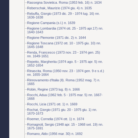
Rassegna Sovietica. Roma (1953 feb. 16) n. 1634
Reberschak, Maurizio (1974 giu. 4) n. 1635
Rebuffa, Giorgio (1973 dic. 29 - 1974 lug. 16) nn.
1636-1638
Regione Campania (s.l.) n. 1639
Regione Lombardia (1974 ott. 25 - 1975 apr.17) nn.
1640-1643
Regione Piemonte (1971 dic. 2) n. 1644
Regione Toscana (1972 ott. 10 - 1975 giu. 10) nn.
1645-1648
Renda, Francesco (1973 nov. 23 - 1974 gen. 25)
nn. 1649-1651
Repetto, Margherita (1974 ago. 5 - 1975 apr. 5) nn.
1652-1654
Rinascita. Roma (1950 nov. 23 - 1974 gen. 9 e s.d.)
nn. 1655-1664
Rinnovamento d'Italia (Il). Roma (1952 mag. 7) n.
1665
Robin, Regine (1973 lug. 8) n. 1666
Rocchi, Adua (1962 feb. 5 - 1975 mar. 5) nn. 1667-
1668
Rocchi, Licia (1971 ott. 1) n. 1669
Rochat, Giorgio (1971 giu. 20 - 1975 giu. 1) nn.
1670-1673
Roemer, Cornelia (1974 ott. 1) n. 1674
Romagnoli, Sergio (1948 apr. 15 - 1968 set. 19) nn.
1675-1691
Romano, Aldo (1956 mar. 30) n. 1692