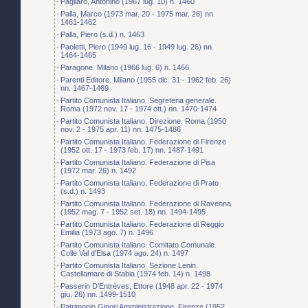
Pagliaro, Antonino (1967 lug. 10) n. 1460
Palla, Marco (1973 mar. 20 - 1975 mar. 26) nn.
1461-1462
Palla, Piero (s.d.) n. 1463
Paoletti, Piero (1949 lug. 16 - 1949 lug. 26) nn.
1464-1465
Paragone. Milano (1966 lug. 6) n. 1466
Parenti Editore. Milano (1955 dic. 31 - 1962 feb. 26)
nn. 1467-1469
Partito Comunista Italiano. Segreteria generale.
Roma (1972 nov. 17 - 1974 ott.) nn. 1470-1474
Partito Comunista Italiano. Direzione. Roma (1950
nov. 2 - 1975 apr. 11) nn. 1475-1486
Partito Comunista Italiano. Federazione di Firenze
(1952 ott. 17 - 1973 feb. 17) nn. 1487-1491
Partito Comunista Italiano. Federazione di Pisa
(1972 mar. 26) n. 1492
Partito Comunista Italiano. Federazione di Prato
(s.d.) n. 1493
Partito Comunista Italiano. Federazione di Ravenna
(1952 mag. 7 - 1952 set. 18) nn. 1494-1495
Partito Comunista Italiano. Federazione di Reggio
Emilia (1973 ago. 7) n. 1496
Partito Comunista Italiano. Comitato Comunale.
Colle Val d'Elsa (1974 ago. 24) n. 1497
Partito Comunista Italiano. Sezione Lenin.
Castellamare di Stabia (1974 feb. 14) n. 1498
Passerin D'Entrèves, Ettore (1948 apr. 22 - 1974
giu. 26) nn. 1499-1510
Patrimonio Ginori Amministrazione. Firenze (1952