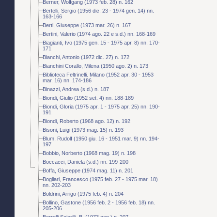
Berner, Wolfgang (1973 feb. 28) n. 162
Bertelli, Sergio (1956 dic. 23 - 1974 gen. 14) nn.
163-166
Berti, Giuseppe (1973 mar. 26) n. 167
Bertini, Valerio (1974 ago. 22 e s.d.) nn. 168-169
Biagianti, Ivo (1975 gen. 15 - 1975 apr. 8) nn. 170-
171
Bianchi, Antonio (1972 dic. 27) n. 172
Bianchini Corallo, Milena (1950 ago. 2) n. 173
Biblioteca Feltrinelli. Milano (1952 apr. 30 - 1953
mar. 16) nn. 174-186
Binazzi, Andrea (s.d.) n. 187
Biondi, Giulio (1952 set. 4) nn. 188-189
Biondi, Gloria (1975 apr. 1 - 1975 apr. 25) nn. 190-
191
Biondi, Roberto (1968 ago. 12) n. 192
Bisoni, Luigi (1973 mag. 15) n. 193
Blum, Rudolf (1950 giu. 16 - 1951 mar. 9) nn. 194-
197
Bobbio, Norberto (1968 mag. 19) n. 198
Boccacci, Daniela (s.d.) nn. 199-200
Boffa, Giuseppe (1974 mag. 11) n. 201
Bogliari, Francesco (1975 feb. 27 - 1975 mar. 18)
nn. 202-203
Boldrini, Arrigo (1975 feb. 4) n. 204
Bollino, Gastone (1956 feb. 2 - 1956 feb. 18) nn.
205-206
Borrelli Sciorilli, B. (1973 gen.) n. 207