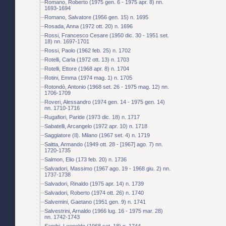
Romano, Roberto (1975 gen. 6 - 1975 apr. 8) nn.
1693-1694
Romano, Salvatore (1956 gen. 15) n. 1695
Rosada, Anna (1972 ott. 20) n. 1696
Rossi, Francesco Cesare (1950 dic. 30 - 1951 set.
18) nn. 1697-1701
Rossi, Paolo (1962 feb. 25) n. 1702
Rotelli, Carla (1972 ott. 13) n. 1703
Rotelli, Ettore (1968 apr. 8) n. 1704
Rotini, Emma (1974 mag. 1) n. 1705
Rotondò, Antonio (1968 set. 26 - 1975 mag. 12) nn.
1706-1709
Roveri, Alessandro (1974 gen. 14 - 1975 gen. 14)
nn. 1710-1716
Rugafiori, Paride (1973 dic. 18) n. 1717
Sabatelli, Arcangelo (1972 apr. 10) n. 1718
Saggiatore (Il). Milano (1967 set. 4) n. 1719
Saitta, Armando (1949 ott. 28 - [1967] ago. 7) nn.
1720-1735
Salmon, Elio (173 feb. 20) n. 1736
Salvadori, Massimo (1967 ago. 19 - 1968 giu. 2) nn.
1737-1738
Salvadori, Rinaldo (1975 apr. 14) n. 1739
Salvadori, Roberto (1974 ott. 26) n. 1740
Salvemini, Gaetano (1951 gen. 9) n. 1741
Salvestrini, Arnaldo (1966 lug. 16 - 1975 mar. 28)
nn. 1742-1743
Sandri, Leopoldo (1968 set. 18) n. 1744