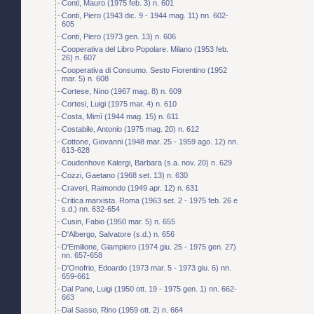
Conti, Mauro (1975 feb. 3) n. 601
Conti, Piero (1943 dic. 9 - 1944 mag. 11) nn. 602-
605
Conti, Piero (1973 gen. 13) n. 606
Cooperativa del Libro Popolare. Milano (1953 feb.
26) n. 607
Cooperativa di Consumo. Sesto Fiorentino (1952
mar. 5) n. 608
Cortese, Nino (1967 mag. 8) n. 609
Cortesi, Luigi (1975 mar. 4) n. 610
Costa, Mimì (1944 mag. 15) n. 611
Costabile, Antonio (1975 mag. 20) n. 612
Cottone, Giovanni (1948 mar. 25 - 1959 ago. 12) nn.
613-628
Coudenhove Kalergi, Barbara (s.a. nov. 20) n. 629
Cozzi, Gaetano (1968 set. 13) n. 630
Craveri, Raimondo (1949 apr. 12) n. 631
Critica marxista. Roma (1963 set. 2 - 1975 feb. 26 e
s.d.) nn. 632-654
Cusin, Fabio (1950 mar. 5) n. 655
D'Albergo, Salvatore (s.d.) n. 656
D'Emilione, Giampiero (1974 giu. 25 - 1975 gen. 27)
nn. 657-658
D'Onofrio, Edoardo (1973 mar. 5 - 1973 giu. 6) nn.
659-661
Dal Pane, Luigi (1950 ott. 19 - 1975 gen. 1) nn. 662-
663
Dal Sasso, Rino (1959 ott. 2) n. 664