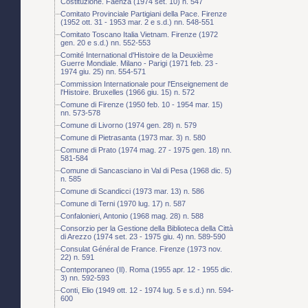
Costituzione. Faenza (1974 set. 10) n. 547
Comitato Provinciale Partigiani della Pace. Firenze
(1952 ott. 31 - 1953 mar. 2 e s.d.) nn. 548-551
Comitato Toscano Italia Vietnam. Firenze (1972
gen. 20 e s.d.) nn. 552-553
Comité International d'Histoire de la Deuxième
Guerre Mondiale. Milano - Parigi (1971 feb. 23 -
1974 giu. 25) nn. 554-571
Commission Internationale pour l'Enseignement de
l'Histoire. Bruxelles (1966 giu. 15) n. 572
Comune di Firenze (1950 feb. 10 - 1954 mar. 15)
nn. 573-578
Comune di Livorno (1974 gen. 28) n. 579
Comune di Pietrasanta (1973 mar. 3) n. 580
Comune di Prato (1974 mag. 27 - 1975 gen. 18) nn.
581-584
Comune di Sancasciano in Val di Pesa (1968 dic. 5)
n. 585
Comune di Scandicci (1973 mar. 13) n. 586
Comune di Terni (1970 lug. 17) n. 587
Confalonieri, Antonio (1968 mag. 28) n. 588
Consorzio per la Gestione della Biblioteca della Città
di Arezzo (1974 set. 23 - 1975 giu. 4) nn. 589-590
Consulat Général de France. Firenze (1973 nov.
22) n. 591
Contemporaneo (Il). Roma (1955 apr. 12 - 1955 dic.
3) nn. 592-593
Conti, Elio (1949 ott. 12 - 1974 lug. 5 e s.d.) nn. 594-
600