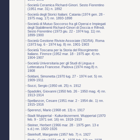
Società Ceramica Richard-Ginori. Sesto Fiorentino
(1951 mar. 31) n. 1892
Società degli Storici Italiani. Catania (1974 gen. 28 -
1975 mag. 17) nn. 1893-1898
Società di Mutuo Soccorso fra gli Operai e Impiegati
degli Stabilimenti Richard-Ginori di Doccia e Rifredi.
Sesto Fiorentino (1973 giu. 22 - 1974 lug. 11) nn.
1899-1900
Società Gestione Riviste Associate (SGRA). Roma
(1973 lug. 6 - 1974 lug. 8) nn. 1901-1903
Società Toscana per la Storia del Risorgimento
Italiano. Firenze (1952 mar. 18 - 1975 apr. 4) nn.
1904-1907
Società Universitaria per gli Studi di Lingua e
Letteratura Francese. Padova (1974 mag.8) n.
1908
Soldani, Simonetta (1970 lug. 27 - 1974 set. 5) nn.
1909-1911
Sozzi, Sergio (1950 ott. 25) n. 1912
Spadolini, Giovanni (1950 feb. 26 - 1950 mag. 4) nn.
1913-1914
Spellanzon, Cesare (1951 mar. 2 - 1954 dic. 1) nn.
1915-1916
Sperenzi, Mario (1968 ott. 13) n. 1917
Stadt Wuppertal - Kulturdezernent. Wuppertal (1970
feb. 9 - 1971 set. 16) nn. 1918-1919
Steiner, Herbert (1966 mar. 28 - 1975 gen. 13 e
s.d.) nn. 1920-1926
Steinhoff, Margarete (1957 feb. 7) n. 1927
Stella, Guido (1974 ott. 8 - 1975 feb. 12) nn. 1928-