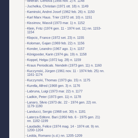
Itinerari. Genova (1956 nov. 2) n. 1148
Juchelka, Christian (1971 ott. 18) n. 1149
Kaminski, Andrei Josef (1962 feb. 26) n. 1150
Karl Marx Haus. Trier (1972 ott. 10) n. 1151
Kissimov, Wassil (1973 mar. 1) n. 1152
Klein, Fritz (1974 gen. 11 - 1974 set. 11) nn. 1153-
1154
Klopcic, France (1972 set. 23) n. 1155
Koloman, Gajan (1969 feb. 22) n. 1156
Konder, Leandro (1967 ago. 1) n. 1157
Königseder, Karin (1974 giu. 19) n. 1158
Koppel, Helga (1972 lug. 28) n. 1159
Kraus Periodicals. Nendeln (1973 gen. 11) n. 1160
Kuczynski, Jürgen (1961 nov. 11 - 1974 feb. 25) nn.
1161-1174
Kuczynski, Thomas (1973 giu. 15) n. 1175
Kurella, Alfred (1968 gen. 3) n. 1176
Labruna, Luigi (1973 mar. 22) n. 1177
Ladkin, Peter (1973 gen. 11) n. 1178
Lanaro, Silvio (1973 dic. 22 - 1974 gen. 22) nn.
1179-1180
Landucci, Sergio (1968 set. 30) n. 1181
Laterza Editore. Bari (1950 feb. 6 - 1975 gen. 21)
nn. 1182-1199
Laudadio, Felice (1974 mag. 14 - 1974 ott. 9) nn.
1200-1204
Ledda, Romano (s.d.) nn. 1205-1209