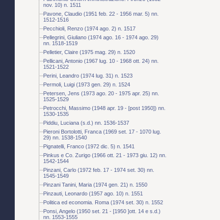
nov. 10) n. 1511
Pavone, Claudio (1951 feb. 22 - 1956 mar. 5) nn.
1512-1516
Pecchioli, Renzo (1974 ago. 2) n. 1517
Pellegrini, Giuliano (1974 ago. 16 - 1974 ago. 29)
nn. 1518-1519
Pelletier, Claire (1975 mag. 29) n. 1520
Pellicani, Antonio (1967 lug. 10 - 1968 ott. 24) nn.
1521-1522
Perini, Leandro (1974 lug. 31) n. 1523
Permoli, Luigi (1973 gen. 29) n. 1524
Petersen, Jens (1973 ago. 20 - 1975 apr. 25) nn.
1525-1529
Petrocchi, Massimo (1948 apr. 19 - [post 1950]) nn.
1530-1535
Piddiu, Luciana (s.d.) nn. 1536-1537
Pieroni Bortolotti, Franca (1969 set. 17 - 1070 lug.
29) nn. 1538-1540
Pignatelli, Franco (1972 dic. 5) n. 1541
Pinkus e Co. Zurigo (1966 ott. 21 - 1973 giu. 12) nn.
1542-1544
Pinzani, Carlo (1972 feb. 17 - 1974 set. 30) nn.
1545-1549
Pinzani Tanini, Maria (1974 gen. 21) n. 1550
Pinzauti, Leonardo (1957 ago. 10) n. 1551
Politica ed economia. Roma (1974 set. 30) n. 1552
Ponsi, Angelo (1950 set. 21 - [1950 ]ott. 14 e s.d.)
nn. 1553-1555