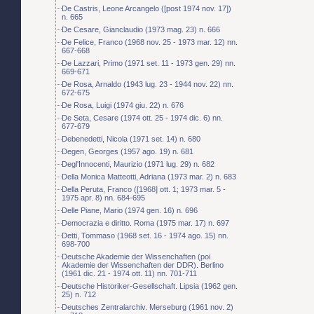
De Castris, Leone Arcangelo ([post 1974 nov. 17])
n. 665
De Cesare, Gianclaudio (1973 mag. 23) n. 666
De Felice, Franco (1968 nov. 25 - 1973 mar. 12) nn.
667-668
De Lazzari, Primo (1971 set. 11 - 1973 gen. 29) nn.
669-671
De Rosa, Arnaldo (1943 lug. 23 - 1944 nov. 22) nn.
672-675
De Rosa, Luigi (1974 giu. 22) n. 676
De Seta, Cesare (1974 ott. 25 - 1974 dic. 6) nn.
677-679
Debenedetti, Nicola (1971 set. 14) n. 680
Degen, Georges (1957 ago. 19) n. 681
Degl'Innocenti, Maurizio (1971 lug. 29) n. 682
Della Monica Matteotti, Adriana (1973 mar. 2) n. 683
Della Peruta, Franco ([1968] ott. 1; 1973 mar. 5 -
1975 apr. 8) nn. 684-695
Delle Piane, Mario (1974 gen. 16) n. 696
Democrazia e diritto. Roma (1975 mar. 17) n. 697
Detti, Tommaso (1968 set. 16 - 1974 ago. 15) nn.
698-700
Deutsche Akademie der Wissenchaften (poi
Akademie der Wissenchaften der DDR). Berlino
(1961 dic. 21 - 1974 ott. 11) nn. 701-711
Deutsche Historiker-Gesellschaft. Lipsia (1962 gen.
25) n. 712
Deutsches Zentralarchiv. Merseburg (1961 nov. 2)