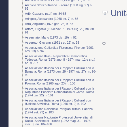
Archivio Storico Italiano. Firenze (1950 lug. 27) n.
83
Unit
Arfè, Gaetano (s.d.) nn. 84-85
Aringolo, Alessandro (1968 ott. 7) n. 86
Arru, Angiolina (1973 gen. 23) n. 87
Artom, Eugenio (1950 nov. 7 - 1974 lug. 29) nn. 88-
91
Assennato, Mario (1973 dic. 19) n. 92
Assereto, Giovanni (1971 set. 22) n. 93
Associazione Goliardica Fiorentina. Firenze (1961
nov. 23) n. 94
Associazione Italia - Repubblica Democratica
Tedesca. Roma (1973 ago. 8 - 1974 mar. 12 e s.d.)
nn. 95-97
Associazione Italiana per i Rapporti Culturali con la
Bulgaria. Roma (1973 gen. 29 - 1974 ott. 27) nn. 98-
99
Associazione Italiana per i Rapporti Culturali con la
Polonia. Roma (1966 ago. 23) n. 100
Associazione Italiana per i Rapporti Culturali con la
Repubblica Popolare Democratica di Corea. Roma
(1974 giu. 22) n. 101
Associazione Italiana per i Rapporti Culturali con
l'Unione Sovietica. Roma (1968 ott. 9) n. 102
Associazione Nazionale Partigiani d'Italia. Faenza
(1974 set. 23) n. 103
Associazione Nazionale Professori Universitari di
Ruolo. Sezione di Firenze (1972 mag. 31 - 1973
mar. 3) nn. 104-106