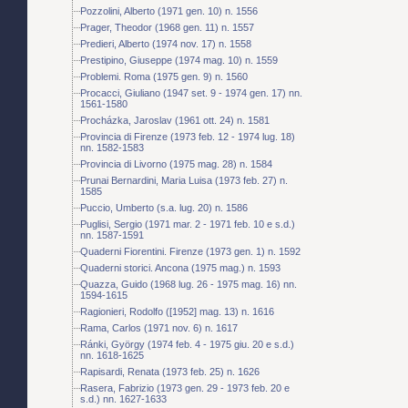
Pozzolini, Alberto (1971 gen. 10) n. 1556
Prager, Theodor (1968 gen. 11) n. 1557
Predieri, Alberto (1974 nov. 17) n. 1558
Prestipino, Giuseppe (1974 mag. 10) n. 1559
Problemi. Roma (1975 gen. 9) n. 1560
Procacci, Giuliano (1947 set. 9 - 1974 gen. 17) nn.
1561-1580
Procházka, Jaroslav (1961 ott. 24) n. 1581
Provincia di Firenze (1973 feb. 12 - 1974 lug. 18)
nn. 1582-1583
Provincia di Livorno (1975 mag. 28) n. 1584
Prunai Bernardini, Maria Luisa (1973 feb. 27) n.
1585
Puccio, Umberto (s.a. lug. 20) n. 1586
Puglisi, Sergio (1971 mar. 2 - 1971 feb. 10 e s.d.)
nn. 1587-1591
Quaderni Fiorentini. Firenze (1973 gen. 1) n. 1592
Quaderni storici. Ancona (1975 mag.) n. 1593
Quazza, Guido (1968 lug. 26 - 1975 mag. 16) nn.
1594-1615
Ragionieri, Rodolfo ([1952] mag. 13) n. 1616
Rama, Carlos (1971 nov. 6) n. 1617
Ránki, György (1974 feb. 4 - 1975 giu. 20 e s.d.)
nn. 1618-1625
Rapisardi, Renata (1973 feb. 25) n. 1626
Rasera, Fabrizio (1973 gen. 29 - 1973 feb. 20 e
s.d.) nn. 1627-1633