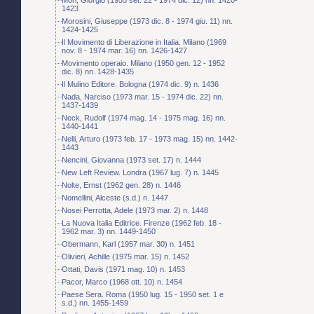
1423
Morosini, Giuseppe (1973 dic. 8 - 1974 giu. 11) nn.
1424-1425
Il Movimento di Liberazione in Italia. Milano (1969
nov. 8 - 1974 mar. 16) nn. 1426-1427
Movimento operaio. Milano (1950 gen. 12 - 1952
dic. 8) nn. 1428-1435
Il Mulino Editore. Bologna (1974 dic. 9) n. 1436
Nada, Narciso (1973 mar. 15 - 1974 dic. 22) nn.
1437-1439
Neck, Rudolf (1974 mag. 14 - 1975 mag. 16) nn.
1440-1441
Nelli, Arturo (1973 feb. 17 - 1973 mag. 15) nn. 1442-
1443
Nencini, Giovanna (1973 set. 17) n. 1444
New Left Review. Londra (1967 lug. 7) n. 1445
Nolte, Ernst (1962 gen. 28) n. 1446
Nomellini, Alceste (s.d.) n. 1447
Nosei Perrotta, Adele (1973 mar. 2) n. 1448
La Nuova Italia Editrice. Firenze (1962 feb. 18 -
1962 mar. 3) nn. 1449-1450
Obermann, Karl (1957 mar. 30) n. 1451
Olivieri, Achille (1975 mar. 15) n. 1452
Ottati, Davis (1971 mag. 10) n. 1453
Pacor, Marco (1968 ott. 10) n. 1454
Paese Sera. Roma (1950 lug. 15 - 1950 set. 1 e
s.d.) nn. 1455-1459