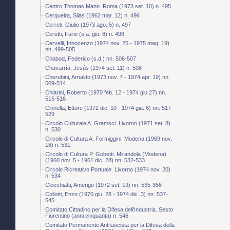
Centro Thomas Mann. Roma (1973 set. 10) n. 495
Cerqueira, Silas (1962 mar. 12) n. 496
Cerreti, Giulio (1973 ago. 5) n. 497
Cerutti, Furio (s.a. giu. 8) n. 498
Cervelli, Innocenzo (1974 nov. 25 - 1975 mag. 19)
nn. 499-505
Chabod, Federico (s.d.) nn. 506-507
Chavarría, Jesús (1974 set. 11) n. 508
Cherubini, Arnaldo (1973 nov. 7 - 1974 apr. 19) nn.
509-514
Chiarini, Roberto (1970 feb. 12 - 1974 giu.27) nn.
515-516
Cinnella, Ettore (1972 dic. 10 - 1974 giu. 6) nn. 517-
529
Circolo Culturale A. Gramsci. Livorno (1971 set. 8)
n. 530
Circolo di Cultura A. Formiggini. Modena (1969 nov.
18) n. 531
Circolo di Cultura P. Gobetti. Mirandola (Modena)
(1960 nov. 5 - 1961 dic. 28) nn. 532-533
Circolo Ricreativo Portuale. Livorno (1974 nov. 20)
n. 534
Clocchiatti, Amerigo (1972 set. 19) nn. 535-356
Collotti, Enzo (1970 giu. 28 - 1974 dic. 3) nn. 537-
545
Comitato Cittadino per la Difesa dell'Industria. Sesto
Fiorentino (anni cinquanta) n. 546
Comitato Permanente Antifascista per la Difesa della