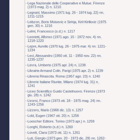
Lega Nazionale delle Cooperative e Mutue. Firenze
(1973 mag. 2) n. 1210
Legnani, Massimo (1971 lug. 26 - 1974 lug. 22) nn.
1211-1215
Leibzon, Boris Moisevic e Sirinja, Kiril Kirillovic (1975
gen. 30) n. 1216
Lelmi, Francesco (s.d.) n. 1217
Leonetti, Alfonso (1971 ago. 15 - 1972 nov. 4) nn.
1218-1220
Lepre, Aurelio (1970 lug. 26 - 1975 mar. 4) nn. 1221-
1234
Levi, Alessandro (1950 ott. 11 - 1950 nov. 22) nn.
1235-1237
Levra, Umberto (1975 apr. 24) n. 1238
Librairie Armand Colin. Parigi (1975 apr. 2) n. 1239
Libreria Rinascita. Roma (1957 ago. 23) n. 1240
Librerie Italiane Riunite. Milano (1974 lug. 31) n.
1241
Liceo Scientifico Guido Castelnuovo. Firenze (1973
giu. 28) n. 1242
Livorsi, Franco (1973 ott. 18 - 1975 mag. 24) nn.
1243-1256
Lizzero, Mario (1968 dic. 13) n. 1257
Lobl, Eugen (1967 ott. 20) n. 1258
Loescher Editore. Torino (1973 apr.) n. 1259
Longhi, Roberto (s.d.) n. 1260
Lovett, Clara (1973 ott. 11) n. 1261
Luti, Giorgio (1973 gen. 20 - 1973 dic. 29) nn. 1262-