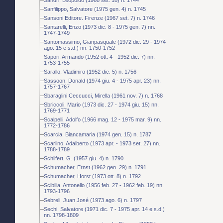
Sanfilippo, Salvatore (1975 gen. 4) n. 1745
Sansoni Editore. Firenze (1967 set. 7) n. 1746
Santarelli, Enzo (1973 dic. 8 - 1975 gen. 7) nn.
1747-1749
Santomassimo, Gianpasquale (1972 dic. 29 - 1974
ago. 15 e s.d.) nn. 1750-1752
Sapori, Armando (1952 ott. 4 - 1952 dic. 7) nn.
1753-1755
Sarallo, Vladimiro (1952 dic. 5) n. 1756
Sassoon, Donald (1974 giu. 4 - 1975 apr. 23) nn.
1757-1767
Sbaraglini Ceccucci, Mirella (1961 nov. 7) n. 1768
Sbriccoli, Mario (1973 dic. 27 - 1974 giu. 15) nn.
1769-1771
Scalpelli, Adolfo (1966 mag. 12 - 1975 mar. 9) nn.
1772-1786
Scarcia, Biancamaria (1974 gen. 15) n. 1787
Scarlino, Adalberto (1973 apr. - 1973 set. 27) nn.
1788-1789
Schilfert, G. (1957 giu. 4) n. 1790
Schumacher, Ernst (1962 gen. 29) n. 1791
Schumacher, Horst (1973 ott. 8) n. 1792
Scibilia, Antonello (1956 feb. 27 - 1962 feb. 19) nn.
1793-1796
Sebreli, Juan José (1973 ago. 6) n. 1797
Sechi, Salvatore (1971 dic. 7 - 1975 apr. 14 e s.d.)
nn. 1798-1809