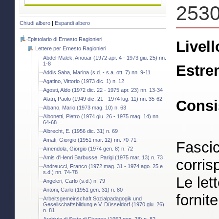
2530
Chiudi albero
|
Espandi albero
Epistolario di Ernesto Ragionieri
Livell
Lettere per Ernesto Ragionieri
Abdel-Malek, Anouar (1972 apr. 4 - 1973 giu. 25) nn.
1-8
Estre
Addis Saba, Marina (s.d. - s.a. ott. 7) nn. 9-11
Agatino, Vittorio (1973 dic. 1) n. 12
Agosti, Aldo (1972 dic. 22 - 1975 apr. 23) nn. 13-34
Alatri, Paolo (1949 dic. 21 - 1974 lug. 11) nn. 35-62
Consi
Albano, Mario (1973 mag. 10) n. 63
Albonetti, Pietro (1974 giu. 26 - 1975 mag. 14) nn.
64-68
Albrecht, E. (1956 dic. 31) n. 69
Amati, Giorgio (1951 mar. 12) nn. 70-71
Fascic
Amendola, Giorgio (1974 gen. 8) n. 72
Amis d'Henri Barbusse. Parigi (1975 mar. 13) n. 73
corris
Andreucci, Franco (1972 mag. 31 - 1974 ago. 25 e
s.d.) nn. 74-78
Le let
Angeleri, Carlo (s.d.) n. 79
Antoni, Carlo (1951 gen. 31) n. 80
fornit
Arbeitsgemeinschaft Sozialpadagogik und
Gesellschaftsbildung e V. Düsseldorf (1970 giu. 26)
n. 81
Archivio di Stato di Firenze (1952 gen. 28) n. 82