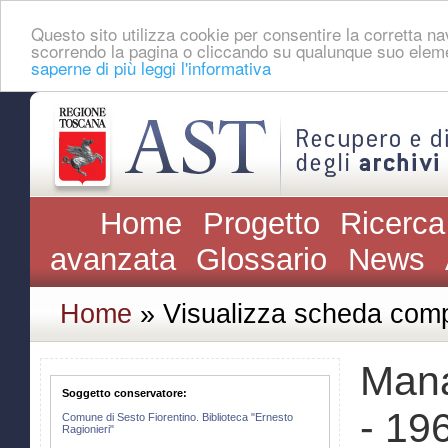
Questo sito utilizza cookie per consentire la corretta 
scorrendo la pagina o cliccando su qualunque suo eleme
saperne di più leggi l'informativa
Home
Progetto
Ricerca
avanzata
Glossario
News
Home
» Visualizza scheda comp
Mana
Soggetto conservatore:
- 196
Comune di Sesto Fiorentino. Biblioteca "Ernesto
Ragionieri"