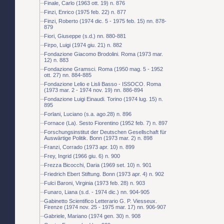
Finale, Carlo (1963 ott. 19) n. 876
Finzi, Enrico (1975 feb. 22) n. 877
Finzi, Roberto (1974 dic. 5 - 1975 feb. 15) nn. 878-
879
Fiori, Giuseppe (s.d.) nn. 880-881
Firpo, Luigi (1974 giu. 21) n. 882
Fondazione Giacomo Brodolini. Roma (1973 mar.
12) n. 883
Fondazione Gramsci. Roma (1950 mag. 5 - 1952
ott. 27) nn. 884-885
Fondazione Lelio e Lisli Basso - ISSOCO. Roma
(1973 mar. 2 - 1974 nov. 19) nn. 886-894
Fondazione Luigi Einaudi. Torino (1974 lug. 15) n.
895
Forlani, Luciano (s.a. ago.28) n. 896
Fornace (La). Sesto Fiorentino (1952 feb. 7) n. 897
Forschungsinstitut der Deutschen Gesellschaft für
Auswärtige Politik. Bonn (1973 mar. 2) n. 898
Franzi, Corrado (1973 apr. 10) n. 899
Frey, Ingrid (1966 giu. 6) n. 900
Frezza Bicocchi, Daria (1969 set. 10) n. 901
Friedrich Ebert Stiftung. Bonn (1973 apr. 4) n. 902
Fulci Baroni, Virginia (1973 feb. 28) n. 903
Funaro, Liana (s.d. - 1974 dic.) nn. 904-905
Gabinetto Scientifico Letterario G. P. Viesseux.
Firenze (1974 nov. 25 - 1975 mar. 17) nn. 906-907
Gabriele, Mariano (1974 gen. 30) n. 908