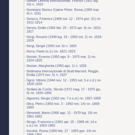
Seeber Libreria Internazionale. Firenze (1952 lug.
16) n. 1810
Seminario Storico Giaime Pintor. Roma (1950 mar.
4) n. 1811
Seneca, Federico (1968 set. 12 - 1974 gen. 31) nn.
1812-1814
Sereni, Emilio (1956 feb. 25 - 1973 apr. 9) nn. 1815-
1817
Sergi, Rosario (1949 lug. 19 - 1950 set. 2) nn. 1818-
1819
Sergi, Sergio (1950 set. 6) n. 1820
Serra, Paolo (s.d.) nn. 1821-1823
Sestan, Ernesto (1950 ago. 8 - 1975 mar. 2) nn.
1824-1825
Sestan, Margherita (1950 ago. 1) n. 1826
Settimana Internazionale di Studi Marxisti. Reggio
Emilia (1973 nov. 5) n. 1827
Sgroi, Vittorio (1944 nov. 12 - 1953 set. 5 e s.d.) nn.
1828-1834
Siciliani de Cumis, Nicola (1972 mag. 17 - 1975 giu.
8) nn. 1835-1856
Signorini, Sergio (1952 set. 7 e s.d.) nn. 1857-1858
Silva, Pietro (1950 nov. 3 - 1950 nov. 14) nn. 1859-
1860
Simonetti, Mario (1966 ago. 11 - 1970 lug. 19) nn.
1861-1862
Sirugo, Francesco (1962 apr. 15 - 1968 ott. 14 e
s.d.) nn. 1863-1865
Società. Roma (1950 feb. 27 - 1953 gen. 14) nn.
1866-1891