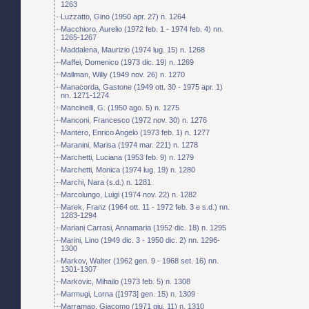
1263
Luzzatto, Gino (1950 apr. 27) n. 1264
Macchioro, Aurelio (1972 feb. 1 - 1974 feb. 4) nn.
1265-1267
Maddalena, Maurizio (1974 lug. 15) n. 1268
Maffei, Domenico (1973 dic. 19) n. 1269
Mallman, Willy (1949 nov. 26) n. 1270
Manacorda, Gastone (1949 ott. 30 - 1975 apr. 1)
nn. 1271-1274
Mancinelli, G. (1950 ago. 5) n. 1275
Manconi, Francesco (1972 nov. 30) n. 1276
Mantero, Enrico Angelo (1973 feb. 1) n. 1277
Maranini, Marisa (1974 mar. 221) n. 1278
Marchetti, Luciana (1953 feb. 9) n. 1279
Marchetti, Monica (1974 lug. 19) n. 1280
Marchi, Nara (s.d.) n. 1281
Marcolungo, Luigi (1974 nov. 22) n. 1282
Marek, Franz (1964 ott. 11 - 1972 feb. 3 e s.d.) nn.
1283-1294
Mariani Carrasi, Annamaria (1952 dic. 18) n. 1295
Marini, Lino (1949 dic. 3 - 1950 dic. 2) nn. 1296-
1300
Markov, Walter (1962 gen. 9 - 1968 set. 16) nn.
1301-1307
Markovic, Mihailo (1973 feb. 5) n. 1308
Marmugi, Lorna ([1973] gen. 15) n. 1309
Marramao, Giacomo (1971 giu. 11) n. 1310