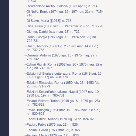
n. 713
Deutschland Archiv. Colonia (1973 apr. 9) n. 714
Di Nolfo, Ennio (1974 lug. 19 - 1974 ott. 21) nn. 715-
716
Di Salvo, Maria ([1973]) n. 717
Diaz, Furio (1968 set. 6 - 1973 mar. 26) nn. 718-720
Dichter, Daniel (s.a. mag. 13) n. 721
Doria, Giorgio (1968 ago. 13 - 1974 nov. 25) nn.
722-731
Ducci, Antonio (1966 lug. 2 - 1973 mar. 14 e s.d.)
nn. 732-738
Durante, Antonio (1973 apr. 13 - 1975 mag. 7) nn.
739-742
Editori Riuniti. Roma (1957 lug. 20 - 1975 mag. 22 e
s.d.) nn. 743-767
Edizioni di Storia e Letteratura. Roma (1949 set. 10
- 1951 gen. 17) nn. 768-770
Edizioni Rinascita. Roma (1950 feb. 23 - 1953 feb.
23) nn. 771-779
Edizioni Scientifiche Italiane. Napoli (1947 nov. 10 -
1950 lug. 19) nn. 780-781
Einaudi Editore. Torino (1949 giu. 5 - 1975 giu. 25)
nn. 782-819
Emilia. Bologna (1951 mar. 15 - 1952 nov. 7 e s.d.)
nn. 820-823
Fabbri Editori. Milano (1970 lug. 6) nn. 824-825
Fabbri, Fabio (1973 apr. 21) n. 826
Fabiani, Guido (1974 mar. 29) n. 827
Fabiani, Maria (1970 lug. 17) n. 828