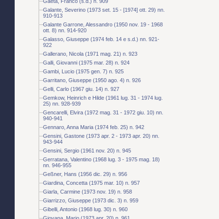
Gaeta, Franco (s.d.) n. 909
Galante, Severino (1973 set. 15 - [1974] ott. 29) nn.
910-913
Galante Garrone, Alessandro (1950 nov. 19 - 1968
ott. 8) nn. 914-920
Galasso, Giuseppe (1974 feb. 14 e s.d.) nn. 921-
922
Gallerano, Nicola (1971 mag. 21) n. 923
Galli, Giovanni (1975 mar. 28) n. 924
Gambi, Lucio (1975 gen. 7) n. 925
Garritano, Giuseppe (1950 ago. 4) n. 926
Gelli, Carlo (1967 giu. 14) n. 927
Gemkow, Heinrich e Hilde (1961 lug. 31 - 1974 lug.
25) nn. 928-939
Gencarelli, Elvira (1972 mag. 31 - 1972 giu. 10) nn.
940-941
Gennaro, Anna Maria (1974 feb. 25) n. 942
Gensini, Gastone (1973 apr. 2 - 1973 apr. 20) nn.
943-944
Gensini, Sergio (1961 nov. 20) n. 945
Gerratana, Valentino (1968 lug. 3 - 1975 mag. 18)
nn. 946-955
Geßner, Hans (1956 dic. 29) n. 956
Giardina, Concetta (1975 mar. 10) n. 957
Giarla, Carmine (1973 nov. 19) n. 958
Giarrizzo, Giuseppe (1973 dic. 3) n. 959
Gibelli, Antonio (1968 lug. 30) n. 960
Giovana, Mario (1973 apr. 20) n. 961