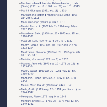
Marthin-Luther-Universitat Halle-Wittenberg. Halle
(Saale) (1961 feb. 8 - 1961 mar. 29) nn. 1311-1313
Martini, Giuseppe (1951 feb. 11) n. 1314
Marxistische Blatter. Francoforte sul Meno (1966
apr. 29) n. 1315
Masi, Giuseppe (1972 lug. 30) n. 1316
Masini, Ferruccio (1962 feb. 2 - 1974 mag. 20) nn.
1317-1319
Mastellone, Salvo (1968 set. 28 - 1973 nov. 15) nn.
1320-1321
Mastrelli, Carlo Alberto (1975 gen. 4) n. 1322
Mastro, Marco (1962 gen. 10 - 1962 gen. 26) nn.
1323-1324
Mastroianni, Giovanni (1973 ott. 28 - 1975 gen. 20)
nn. 1325-1331
Mattolini, Vincenzo (1973 nov. 2) n. 1332
Mattone, Antonello (1973 set. 10 - 1973 ott. 18) nn.
1333-1334
Maturi, Walter (1950 apr. 30 - 1951 mar. 13) nn.
1335-1340
Mazzonis, Filippo (1973 ott. 2 - [1974]) nn. 1341-
1342
Melani, Marie Claude (1973 mar. 24) n. 1343
Melis, Guido (1973 mag. 12 - 1974 gen. 9 e s.d.) nn.
1344-1347
Melograni, Piero (1975 mag. 9) n. 1348
Menduni, Enrico (1971 nov. 23 - 1975 mar. 13) nn.
1349-1351