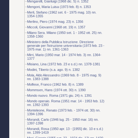
Mengarelli, Gianluigi (1968 dic. 5) n. 1352
Mengoni, Maria Luisa (1973 feb. 8) n. 1353
Merli, Stefano (1962 set. 6 - 1975 mag. 10) nn.
1354-1355
Merlino, Piero (1974 mag. 23) n. 1356
Miccoli, Giovanni (1968 ott. 19) n. 1357
Milano Sera. Milano (1950 set. 1 - 1952 ott. 25) nn.
1358-1360
Ministero della Pubblica Istruzione. Direzione
generale per l'istruzione universitaria (1973 feb. 23 -
1975 mar. 1) nn. 1361-1363
Mirri, Mario (1950 mar. 14 - 1974 feb. 3) nn. 1364-
1377
Misiano, Lina (1972 feb. 23 e s.d.) nn. 1378-1381
Modini, Tiberio (s.a. ago. 9) n. 1382
Mola, Aldo Alessandro (1969 feb. 8 - 1975 mag. 9)
nn. 1383-1388
Molfese, Franco (1962 feb. 8) n. 1389
Mommsen, Hans (1974 ott. 30) n. 1390
Mondo nuovo. Roma (1971 giu. 24) n. 1391
Mondo operaio. Roma (1951 mar. 14 - 1953 feb. 12)
nn. 1392-1393
Monteleone, Renato (1973 feb. - 1974 ott. 30) nn.
1394-1396
Morandi, Carlo (1946 lug. 25 - 1950 mar. 16) nn.
1397-1398
Morandi, Rosa (1950 apr. 13 - [1955] dic. 10 e s.d.)
nn. 1399-1419
Mori, Giorgio (1955 set. 22 - 1974 dic. 12) nn. 1420-