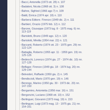
Bacci, Antonella (1973 ott. 28) n. 107
Badaloni, Nicola (1968 ott. 3) n. 108
Bahne, Sigfried (1966 ago 7) n. 109
Baldi, Enrica (1974 apr. 18) n. 110
Barbera Editore. Firenze (1949 dic. 2) n. 111
Barbieri, Orazio (1975 feb. 12) n. 112
Barone, Giuseppe (1973 lug. 8 - 1975 mag. 6) nn.
113-119
Bartoletti, Bruno (1949 ago. 12) n. 120
Bartolotti, Mirella (1954 mar. 22) n. 121
Barzanti, Roberto (1974 ott. 23 - 1975 gen. 29) nn.
122-124
Battaglia, Roberto (1955 apr. 11 - 1959 gen. 19) nn.
125-126
Bedeschi, Lorenzo (1974 giu. 27 - 1974 dic. 10) nn.
127-128
Belfagor. Firenze (1949 giu. 18 - 1974 lug. 20) nn.
129-144
Belvederi, Raffaele (1950 giu. 2) n. 145
Bendiscioli, Mario (1970 gen. 19) n. 146
Berengo, Marino (1950 giu. 30 - 1973 dic. 20) nn.
147-150
Bergamino, Antonietta (1956 mar. 16) n. 151
Bergonzini, Luciano (1968 ott. 10) n. 152
Berlinguer, Giovanni (1973 mag. 19) n. 153
Berlinguer, Luigi (1973 mag. 13 - 1975 giu. 21) nn.
154-161