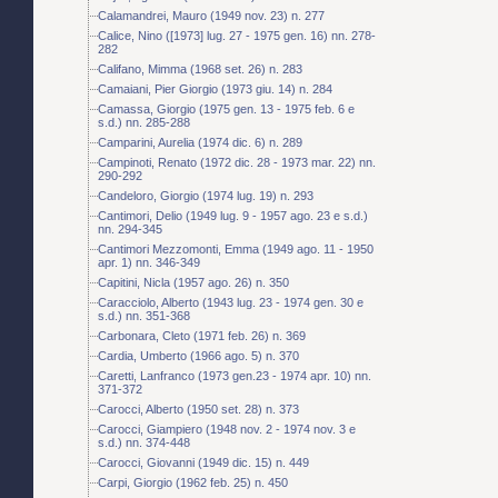
Calamandrei, Mauro (1949 nov. 23) n. 277
Calice, Nino ([1973] lug. 27 - 1975 gen. 16) nn. 278-
282
Califano, Mimma (1968 set. 26) n. 283
Camaiani, Pier Giorgio (1973 giu. 14) n. 284
Camassa, Giorgio (1975 gen. 13 - 1975 feb. 6 e
s.d.) nn. 285-288
Camparini, Aurelia (1974 dic. 6) n. 289
Campinoti, Renato (1972 dic. 28 - 1973 mar. 22) nn.
290-292
Candeloro, Giorgio (1974 lug. 19) n. 293
Cantimori, Delio (1949 lug. 9 - 1957 ago. 23 e s.d.)
nn. 294-345
Cantimori Mezzomonti, Emma (1949 ago. 11 - 1950
apr. 1) nn. 346-349
Capitini, Nicla (1957 ago. 26) n. 350
Caracciolo, Alberto (1943 lug. 23 - 1974 gen. 30 e
s.d.) nn. 351-368
Carbonara, Cleto (1971 feb. 26) n. 369
Cardia, Umberto (1966 ago. 5) n. 370
Caretti, Lanfranco (1973 gen.23 - 1974 apr. 10) nn.
371-372
Carocci, Alberto (1950 set. 28) n. 373
Carocci, Giampiero (1948 nov. 2 - 1974 nov. 3 e
s.d.) nn. 374-448
Carocci, Giovanni (1949 dic. 15) n. 449
Carpi, Giorgio (1962 feb. 25) n. 450