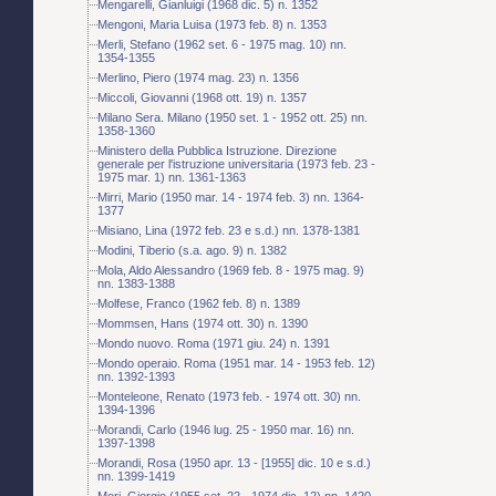
Mengarelli, Gianluigi (1968 dic. 5) n. 1352
Mengoni, Maria Luisa (1973 feb. 8) n. 1353
Merli, Stefano (1962 set. 6 - 1975 mag. 10) nn.
1354-1355
Merlino, Piero (1974 mag. 23) n. 1356
Miccoli, Giovanni (1968 ott. 19) n. 1357
Milano Sera. Milano (1950 set. 1 - 1952 ott. 25) nn.
1358-1360
Ministero della Pubblica Istruzione. Direzione
generale per l'istruzione universitaria (1973 feb. 23 -
1975 mar. 1) nn. 1361-1363
Mirri, Mario (1950 mar. 14 - 1974 feb. 3) nn. 1364-
1377
Misiano, Lina (1972 feb. 23 e s.d.) nn. 1378-1381
Modini, Tiberio (s.a. ago. 9) n. 1382
Mola, Aldo Alessandro (1969 feb. 8 - 1975 mag. 9)
nn. 1383-1388
Molfese, Franco (1962 feb. 8) n. 1389
Mommsen, Hans (1974 ott. 30) n. 1390
Mondo nuovo. Roma (1971 giu. 24) n. 1391
Mondo operaio. Roma (1951 mar. 14 - 1953 feb. 12)
nn. 1392-1393
Monteleone, Renato (1973 feb. - 1974 ott. 30) nn.
1394-1396
Morandi, Carlo (1946 lug. 25 - 1950 mar. 16) nn.
1397-1398
Morandi, Rosa (1950 apr. 13 - [1955] dic. 10 e s.d.)
nn. 1399-1419
Mori, Giorgio (1955 set. 22 - 1974 dic. 12) nn. 1420-