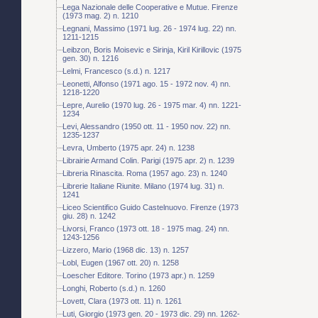
Lega Nazionale delle Cooperative e Mutue. Firenze
(1973 mag. 2) n. 1210
Legnani, Massimo (1971 lug. 26 - 1974 lug. 22) nn.
1211-1215
Leibzon, Boris Moisevic e Sirinja, Kiril Kirillovic (1975
gen. 30) n. 1216
Lelmi, Francesco (s.d.) n. 1217
Leonetti, Alfonso (1971 ago. 15 - 1972 nov. 4) nn.
1218-1220
Lepre, Aurelio (1970 lug. 26 - 1975 mar. 4) nn. 1221-
1234
Levi, Alessandro (1950 ott. 11 - 1950 nov. 22) nn.
1235-1237
Levra, Umberto (1975 apr. 24) n. 1238
Librairie Armand Colin. Parigi (1975 apr. 2) n. 1239
Libreria Rinascita. Roma (1957 ago. 23) n. 1240
Librerie Italiane Riunite. Milano (1974 lug. 31) n.
1241
Liceo Scientifico Guido Castelnuovo. Firenze (1973
giu. 28) n. 1242
Livorsi, Franco (1973 ott. 18 - 1975 mag. 24) nn.
1243-1256
Lizzero, Mario (1968 dic. 13) n. 1257
Lobl, Eugen (1967 ott. 20) n. 1258
Loescher Editore. Torino (1973 apr.) n. 1259
Longhi, Roberto (s.d.) n. 1260
Lovett, Clara (1973 ott. 11) n. 1261
Luti, Giorgio (1973 gen. 20 - 1973 dic. 29) nn. 1262-