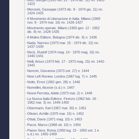
1423
Morosini, Giuseppe (1973 dic. 8 - 1974 giu. 11) nn.
1424-1425
Il Movimento di Liberazione in Italia. Milano (1969
nov. 8 - 1974 mar. 16) nn. 1426-1427
Movimento operaio. Milano (1950 gen. 12 - 1952
dic. 8) nn. 1428-1435
Il Mulino Editore. Bologna (1974 dic. 9) n. 1436
Nada, Narciso (1973 mar. 15 - 1974 dic. 22) nn.
1437-1439
Neck, Rudolf (1974 mag. 14 - 1975 mag. 16) nn.
1440-1441
Nelli, Arturo (1973 feb. 17 - 1973 mag. 15) nn. 1442-
1443
Nencini, Giovanna (1973 set. 17) n. 1444
New Left Review. Londra (1967 lug. 7) n. 1445
Nolte, Ernst (1962 gen. 28) n. 1446
Nomellini, Alceste (s.d.) n. 1447
Nosei Perrotta, Adele (1973 mar. 2) n. 1448
La Nuova Italia Editrice. Firenze (1962 feb. 18 -
1962 mar. 3) nn. 1449-1450
Obermann, Karl (1957 mar. 30) n. 1451
Olivieri, Achille (1975 mar. 15) n. 1452
Ottati, Davis (1971 mag. 10) n. 1453
Pacor, Marco (1968 ott. 10) n. 1454
Paese Sera. Roma (1950 lug. 15 - 1950 set. 1 e
s.d.) nn. 1455-1459