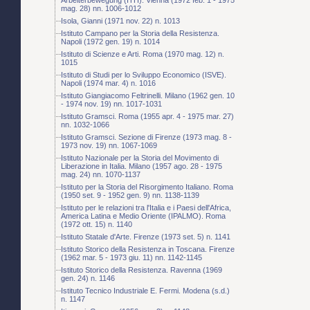
mag. 28) nn. 1006-1012
Isola, Gianni (1971 nov. 22) n. 1013
Istituto Campano per la Storia della Resistenza.
Napoli (1972 gen. 19) n. 1014
Istituto di Scienze e Arti. Roma (1970 mag. 12) n.
1015
Istituto di Studi per lo Sviluppo Economico (ISVE).
Napoli (1974 mar. 4) n. 1016
Istituto Giangiacomo Feltrinelli. Milano (1962 gen. 10
- 1974 nov. 19) nn. 1017-1031
Istituto Gramsci. Roma (1955 apr. 4 - 1975 mar. 27)
nn. 1032-1066
Istituto Gramsci. Sezione di Firenze (1973 mag. 8 -
1973 nov. 19) nn. 1067-1069
Istituto Nazionale per la Storia del Movimento di
Liberazione in Italia. Milano (1957 ago. 28 - 1975
mag. 24) nn. 1070-1137
Istituto per la Storia del Risorgimento Italiano. Roma
(1950 set. 9 - 1952 gen. 9) nn. 1138-1139
Istituto per le relazioni tra l'Italia e i Paesi dell'Africa,
America Latina e Medio Oriente (IPALMO). Roma
(1972 ott. 15) n. 1140
Istituto Statale d'Arte. Firenze (1973 set. 5) n. 1141
Istituto Storico della Resistenza in Toscana. Firenze
(1962 mar. 5 - 1973 giu. 11) nn. 1142-1145
Istituto Storico della Resistenza. Ravenna (1969
gen. 24) n. 1146
Istituto Tecnico Industriale E. Fermi. Modena (s.d.)
n. 1147