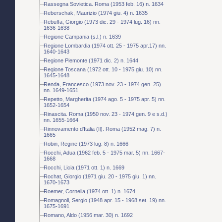
Rassegna Sovietica. Roma (1953 feb. 16) n. 1634
Reberschak, Maurizio (1974 giu. 4) n. 1635
Rebuffa, Giorgio (1973 dic. 29 - 1974 lug. 16) nn.
1636-1638
Regione Campania (s.l.) n. 1639
Regione Lombardia (1974 ott. 25 - 1975 apr.17) nn.
1640-1643
Regione Piemonte (1971 dic. 2) n. 1644
Regione Toscana (1972 ott. 10 - 1975 giu. 10) nn.
1645-1648
Renda, Francesco (1973 nov. 23 - 1974 gen. 25)
nn. 1649-1651
Repetto, Margherita (1974 ago. 5 - 1975 apr. 5) nn.
1652-1654
Rinascita. Roma (1950 nov. 23 - 1974 gen. 9 e s.d.)
nn. 1655-1664
Rinnovamento d'Italia (Il). Roma (1952 mag. 7) n.
1665
Robin, Regine (1973 lug. 8) n. 1666
Rocchi, Adua (1962 feb. 5 - 1975 mar. 5) nn. 1667-
1668
Rocchi, Licia (1971 ott. 1) n. 1669
Rochat, Giorgio (1971 giu. 20 - 1975 giu. 1) nn.
1670-1673
Roemer, Cornelia (1974 ott. 1) n. 1674
Romagnoli, Sergio (1948 apr. 15 - 1968 set. 19) nn.
1675-1691
Romano, Aldo (1956 mar. 30) n. 1692