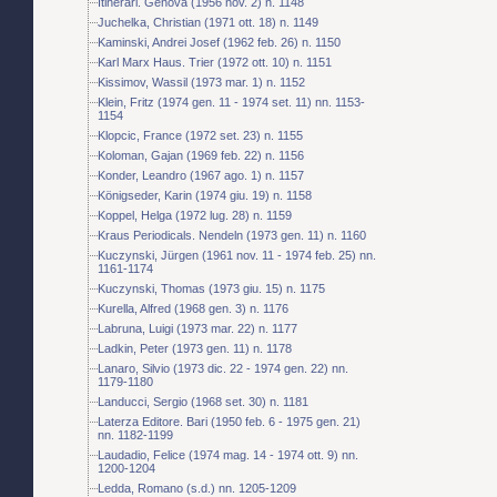
Itinerari. Genova (1956 nov. 2) n. 1148
Juchelka, Christian (1971 ott. 18) n. 1149
Kaminski, Andrei Josef (1962 feb. 26) n. 1150
Karl Marx Haus. Trier (1972 ott. 10) n. 1151
Kissimov, Wassil (1973 mar. 1) n. 1152
Klein, Fritz (1974 gen. 11 - 1974 set. 11) nn. 1153-
1154
Klopcic, France (1972 set. 23) n. 1155
Koloman, Gajan (1969 feb. 22) n. 1156
Konder, Leandro (1967 ago. 1) n. 1157
Königseder, Karin (1974 giu. 19) n. 1158
Koppel, Helga (1972 lug. 28) n. 1159
Kraus Periodicals. Nendeln (1973 gen. 11) n. 1160
Kuczynski, Jürgen (1961 nov. 11 - 1974 feb. 25) nn.
1161-1174
Kuczynski, Thomas (1973 giu. 15) n. 1175
Kurella, Alfred (1968 gen. 3) n. 1176
Labruna, Luigi (1973 mar. 22) n. 1177
Ladkin, Peter (1973 gen. 11) n. 1178
Lanaro, Silvio (1973 dic. 22 - 1974 gen. 22) nn.
1179-1180
Landucci, Sergio (1968 set. 30) n. 1181
Laterza Editore. Bari (1950 feb. 6 - 1975 gen. 21)
nn. 1182-1199
Laudadio, Felice (1974 mag. 14 - 1974 ott. 9) nn.
1200-1204
Ledda, Romano (s.d.) nn. 1205-1209