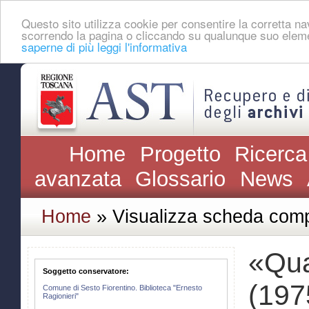
Questo sito utilizza cookie per consentire la corretta 
scorrendo la pagina o cliccando su qualunque suo eleme
saperne di più leggi l'informativa
Home
Progetto
Ricerca
avanzata
Glossario
News
Home
» Visualizza scheda comp
«Qua
Soggetto conservatore:
(197
Comune di Sesto Fiorentino. Biblioteca "Ernesto
Ragionieri"