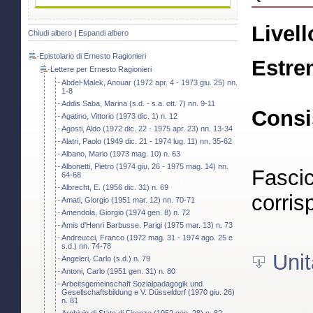
Livell
Chiudi albero
|
Espandi albero
Epistolario di Ernesto Ragionieri
Estre
Lettere per Ernesto Ragionieri
Abdel-Malek, Anouar (1972 apr. 4 - 1973 giu. 25) nn.
1-8
Addis Saba, Marina (s.d. - s.a. ott. 7) nn. 9-11
Consi
Agatino, Vittorio (1973 dic. 1) n. 12
Agosti, Aldo (1972 dic. 22 - 1975 apr. 23) nn. 13-34
Alatri, Paolo (1949 dic. 21 - 1974 lug. 11) nn. 35-62
Albano, Mario (1973 mag. 10) n. 63
Albonetti, Pietro (1974 giu. 26 - 1975 mag. 14) nn.
Fascic
64-68
Albrecht, E. (1956 dic. 31) n. 69
corris
Amati, Giorgio (1951 mar. 12) nn. 70-71
Amendola, Giorgio (1974 gen. 8) n. 72
Amis d'Henri Barbusse. Parigi (1975 mar. 13) n. 73
Andreucci, Franco (1972 mag. 31 - 1974 ago. 25 e
s.d.) nn. 74-78
Unit
Angeleri, Carlo (s.d.) n. 79
Antoni, Carlo (1951 gen. 31) n. 80
Arbeitsgemeinschaft Sozialpadagogik und
Gesellschaftsbildung e V. Düsseldorf (1970 giu. 26)
n. 81
Archivio di Stato di Firenze (1952 gen. 28) n. 82