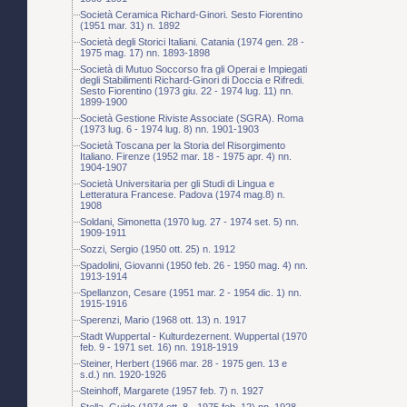
Società Ceramica Richard-Ginori. Sesto Fiorentino
(1951 mar. 31) n. 1892
Società degli Storici Italiani. Catania (1974 gen. 28 -
1975 mag. 17) nn. 1893-1898
Società di Mutuo Soccorso fra gli Operai e Impiegati
degli Stabilimenti Richard-Ginori di Doccia e Rifredi.
Sesto Fiorentino (1973 giu. 22 - 1974 lug. 11) nn.
1899-1900
Società Gestione Riviste Associate (SGRA). Roma
(1973 lug. 6 - 1974 lug. 8) nn. 1901-1903
Società Toscana per la Storia del Risorgimento
Italiano. Firenze (1952 mar. 18 - 1975 apr. 4) nn.
1904-1907
Società Universitaria per gli Studi di Lingua e
Letteratura Francese. Padova (1974 mag.8) n.
1908
Soldani, Simonetta (1970 lug. 27 - 1974 set. 5) nn.
1909-1911
Sozzi, Sergio (1950 ott. 25) n. 1912
Spadolini, Giovanni (1950 feb. 26 - 1950 mag. 4) nn.
1913-1914
Spellanzon, Cesare (1951 mar. 2 - 1954 dic. 1) nn.
1915-1916
Sperenzi, Mario (1968 ott. 13) n. 1917
Stadt Wuppertal - Kulturdezernent. Wuppertal (1970
feb. 9 - 1971 set. 16) nn. 1918-1919
Steiner, Herbert (1966 mar. 28 - 1975 gen. 13 e
s.d.) nn. 1920-1926
Steinhoff, Margarete (1957 feb. 7) n. 1927
Stella, Guido (1974 ott. 8 - 1975 feb. 12) nn. 1928-