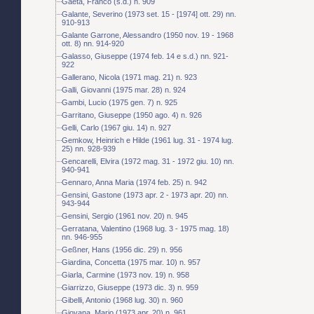
Gaeta, Franco (s.d.) n. 909
Galante, Severino (1973 set. 15 - [1974] ott. 29) nn.
910-913
Galante Garrone, Alessandro (1950 nov. 19 - 1968
ott. 8) nn. 914-920
Galasso, Giuseppe (1974 feb. 14 e s.d.) nn. 921-
922
Gallerano, Nicola (1971 mag. 21) n. 923
Galli, Giovanni (1975 mar. 28) n. 924
Gambi, Lucio (1975 gen. 7) n. 925
Garritano, Giuseppe (1950 ago. 4) n. 926
Gelli, Carlo (1967 giu. 14) n. 927
Gemkow, Heinrich e Hilde (1961 lug. 31 - 1974 lug.
25) nn. 928-939
Gencarelli, Elvira (1972 mag. 31 - 1972 giu. 10) nn.
940-941
Gennaro, Anna Maria (1974 feb. 25) n. 942
Gensini, Gastone (1973 apr. 2 - 1973 apr. 20) nn.
943-944
Gensini, Sergio (1961 nov. 20) n. 945
Gerratana, Valentino (1968 lug. 3 - 1975 mag. 18)
nn. 946-955
Geßner, Hans (1956 dic. 29) n. 956
Giardina, Concetta (1975 mar. 10) n. 957
Giarla, Carmine (1973 nov. 19) n. 958
Giarrizzo, Giuseppe (1973 dic. 3) n. 959
Gibelli, Antonio (1968 lug. 30) n. 960
Giovana, Mario (1973 apr. 20) n. 961