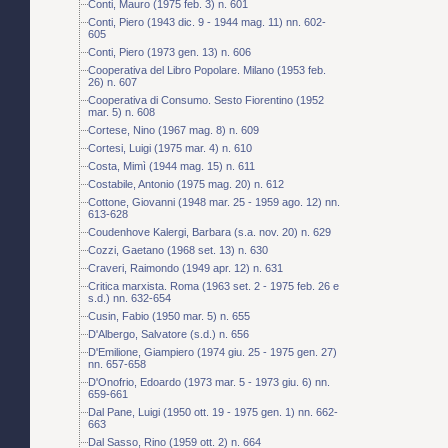
Conti, Mauro (1975 feb. 3) n. 601
Conti, Piero (1943 dic. 9 - 1944 mag. 11) nn. 602-
605
Conti, Piero (1973 gen. 13) n. 606
Cooperativa del Libro Popolare. Milano (1953 feb.
26) n. 607
Cooperativa di Consumo. Sesto Fiorentino (1952
mar. 5) n. 608
Cortese, Nino (1967 mag. 8) n. 609
Cortesi, Luigi (1975 mar. 4) n. 610
Costa, Mimì (1944 mag. 15) n. 611
Costabile, Antonio (1975 mag. 20) n. 612
Cottone, Giovanni (1948 mar. 25 - 1959 ago. 12) nn.
613-628
Coudenhove Kalergi, Barbara (s.a. nov. 20) n. 629
Cozzi, Gaetano (1968 set. 13) n. 630
Craveri, Raimondo (1949 apr. 12) n. 631
Critica marxista. Roma (1963 set. 2 - 1975 feb. 26 e
s.d.) nn. 632-654
Cusin, Fabio (1950 mar. 5) n. 655
D'Albergo, Salvatore (s.d.) n. 656
D'Emilione, Giampiero (1974 giu. 25 - 1975 gen. 27)
nn. 657-658
D'Onofrio, Edoardo (1973 mar. 5 - 1973 giu. 6) nn.
659-661
Dal Pane, Luigi (1950 ott. 19 - 1975 gen. 1) nn. 662-
663
Dal Sasso, Rino (1959 ott. 2) n. 664