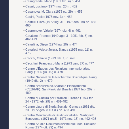
Casagrande, Mario (1951 feb. 4) n. 451
Casali, Luciano (1974 nov. 25) n. 452
Casanova, M. Clara (1973 ott. 29) n. 453
Casini, Paolo (1973 nov. 3) n. 454
Castelli, Clara (1972 lug. 31 - 1975 feb. 19) nn. 455-
460
Castronovo, Valerio (1974 giu. 4) n. 461
Catalano, Franco (1949 ago. 3 - 1951 feb. 8) nn.
462-473
Cavallina, Diego (1974 lug. 20) n. 474
Cavallotti Valota-Jorgia, Bianca (1975 mar. 11) n.
475
Cecchi, Ottavio (1973 feb. 1) n. 476
Cecchini, Francesco Maria (1973 gen. 27) n. 477
Centre d'Études des Relations Internationales.
Parigi (1966 giu. 15) n. 478
Centre National de la Recherche Scientifique. Parigi
(1949 dic. 2) n. 479
Centro Brasileiro de Analise e Planejamento
(CEBRAP). San Paolo del Brasile (1974 feb. 20) n.
480
Centro di Cultura per Stranieri. Firenze (1974 feb.
24 - 1972 feb. 29) nn. 481-482
Centro Ligure di Storia Sociale. Genova (1961 dic.
23 - 1972 gen. 8 e s.d.) nn. 483-491
Centro Meridionale di Studi Socialisti P. Martignetti.
Benevento (1971 giu.5 - 1971 nov. 15) nn. 492-493
Centro Studi e Documentazione sui Paesi Socialisti.
Roma (1974 ott. 29) n. 494