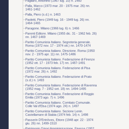
Pagliaro, Antonino (1967 lug. 10) n. 1460
Palla, Marco (1973 mar. 20 - 1975 mar. 26) nn.
1461-1462
Palla, Piero (s.d.) n. 1463
Paoletti, Piero (1949 lug. 16 - 1949 lug. 26) nn.
1464-1465
Paragone. Milano (1966 lug. 6) n. 1466
Parenti Editore. Milano (1955 dic. 31 - 1962 feb. 26)
nn. 1467-1469
Partito Comunista Italiano. Segreteria generale.
Roma (1972 nov. 17 - 1974 ott.) nn. 1470-1474
Partito Comunista Italiano. Direzione. Roma (1950
nov. 2 - 1975 apr. 11) nn. 1475-1486
Partito Comunista Italiano. Federazione di Firenze
(1952 ott. 17 - 1973 feb. 17) nn. 1487-1491
Partito Comunista Italiano. Federazione di Pisa
(1972 mar. 26) n. 1492
Partito Comunista Italiano. Federazione di Prato
(s.d.) n. 1493
Partito Comunista Italiano. Federazione di Ravenna
(1952 mag. 7 - 1952 set. 18) nn. 1494-1495
Partito Comunista Italiano. Federazione di Reggio
Emilia (1973 ago. 7) n. 1496
Partito Comunista Italiano. Comitato Comunale.
Colle Val d'Elsa (1974 ago. 24) n. 1497
Partito Comunista Italiano. Sezione Lenin.
Castellamare di Stabia (1974 feb. 14) n. 1498
Passerin D'Entrèves, Ettore (1948 apr. 22 - 1974
giu. 26) nn. 1499-1510
Patrimonio Ginori Amministrazione. Firenze (1952