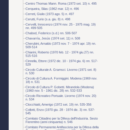
Centro Thomas Mann. Roma (1973 set. 10) n. 495
Cerqueira, Silas (1962 mar. 12) n. 496
Cerreti, Giulio (1973 ago. 5) n. 497
Cerutti, Furio (s.a. giu. 8) n. 498
Cervelli, Innocenzo (1974 nov. 25 - 1975 mag. 19)
nn. 499-505
Chabod, Federico (s.d.) nn. 506-507
Chavarría, Jesús (1974 set. 11) n. 508
Cherubini, Arnaldo (1973 nov. 7 - 1974 apr. 19) nn.
509-514
Chiarini, Roberto (1970 feb. 12 - 1974 giu.27) nn.
515-516
Cinnella, Ettore (1972 dic. 10 - 1974 giu. 6) nn. 517-
529
Circolo Culturale A. Gramsci. Livorno (1971 set. 8)
n. 530
Circolo di Cultura A. Formiggini. Modena (1969 nov.
18) n. 531
Circolo di Cultura P. Gobetti. Mirandola (Modena)
(1960 nov. 5 - 1961 dic. 28) nn. 532-533
Circolo Ricreativo Portuale. Livorno (1974 nov. 20)
n. 534
Clocchiatti, Amerigo (1972 set. 19) nn. 535-356
Collotti, Enzo (1970 giu. 28 - 1974 dic. 3) nn. 537-
545
Comitato Cittadino per la Difesa dell'Industria. Sesto
Fiorentino (anni cinquanta) n. 546
Comitato Permanente Antifascista per la Difesa della