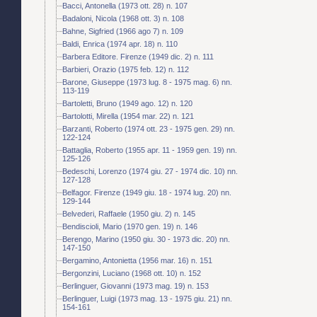
Bacci, Antonella (1973 ott. 28) n. 107
Badaloni, Nicola (1968 ott. 3) n. 108
Bahne, Sigfried (1966 ago 7) n. 109
Baldi, Enrica (1974 apr. 18) n. 110
Barbera Editore. Firenze (1949 dic. 2) n. 111
Barbieri, Orazio (1975 feb. 12) n. 112
Barone, Giuseppe (1973 lug. 8 - 1975 mag. 6) nn.
113-119
Bartoletti, Bruno (1949 ago. 12) n. 120
Bartolotti, Mirella (1954 mar. 22) n. 121
Barzanti, Roberto (1974 ott. 23 - 1975 gen. 29) nn.
122-124
Battaglia, Roberto (1955 apr. 11 - 1959 gen. 19) nn.
125-126
Bedeschi, Lorenzo (1974 giu. 27 - 1974 dic. 10) nn.
127-128
Belfagor. Firenze (1949 giu. 18 - 1974 lug. 20) nn.
129-144
Belvederi, Raffaele (1950 giu. 2) n. 145
Bendiscioli, Mario (1970 gen. 19) n. 146
Berengo, Marino (1950 giu. 30 - 1973 dic. 20) nn.
147-150
Bergamino, Antonietta (1956 mar. 16) n. 151
Bergonzini, Luciano (1968 ott. 10) n. 152
Berlinguer, Giovanni (1973 mag. 19) n. 153
Berlinguer, Luigi (1973 mag. 13 - 1975 giu. 21) nn.
154-161