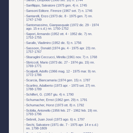
Sanfilippo, Salvatore (1975 gen. 4) n. 1745
Sansoni Editore. Firenze (1967 set. 7) n. 1746
Santarelli, Enzo (1973 dic. 8 - 1975 gen. 7) nn.
1747-1749
Santomassimo, Gianpasquale (1972 dic. 29 - 1974
ago. 15 e s.d.) nn. 1750-1752
Sapori, Armando (1952 ott. 4 - 1952 dic. 7) nn.
1753-1755
Sarallo, Vladimiro (1952 dic. 5) n. 1756
Sassoon, Donald (1974 giu. 4 - 1975 apr. 23) nn.
1757-1767
Sbaraglini Ceccucci, Mirella (1961 nov. 7) n. 1768
Sbriccoli, Mario (1973 dic. 27 - 1974 giu. 15) nn.
1769-1771
Scalpelli, Adolfo (1966 mag. 12 - 1975 mar. 9) nn.
1772-1786
Scarcia, Biancamaria (1974 gen. 15) n. 1787
Scarlino, Adalberto (1973 apr. - 1973 set. 27) nn.
1788-1789
Schilfert, G. (1957 giu. 4) n. 1790
Schumacher, Ernst (1962 gen. 29) n. 1791
Schumacher, Horst (1973 ott. 8) n. 1792
Scibilia, Antonello (1956 feb. 27 - 1962 feb. 19) nn.
1793-1796
Sebreli, Juan José (1973 ago. 6) n. 1797
Sechi, Salvatore (1971 dic. 7 - 1975 apr. 14 e s.d.)
nn. 1798-1809