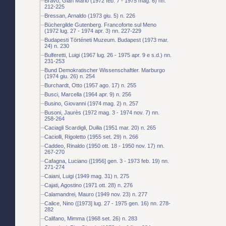
Bravo, Gian Mario (1972 feb. 7 - 1975 mag. 6) nn.
212-225
Bressan, Arnaldo (1973 giu. 5) n. 226
Büchergilde Gutenberg. Francoforte sul Meno
(1972 lug. 27 - 1974 apr. 3) nn. 227-229
Budapesti Történeti Muzeum. Budapest (1973 mar.
24) n. 230
Bulferetti, Luigi (1967 lug. 26 - 1975 apr. 9 e s.d.) nn.
231-253
Bund Demokratischer Wissenschaftler. Marburgo
(1974 giu. 26) n. 254
Burchardt, Otto (1957 ago. 17) n. 255
Busci, Marcella (1964 apr. 9) n. 256
Busino, Giovanni (1974 mag. 2) n. 257
Busoni, Jaurès (1972 mag. 3 - 1974 nov. 7) nn.
258-264
Caciagli Scardigli, Duilia (1951 mar. 20) n. 265
Caciolli, Rigoletto (1955 set. 29) n. 266
Caddeo, Rinaldo (1950 ott. 18 - 1950 nov. 17) nn.
267-270
Cafagna, Luciano ([1956] gen. 3 - 1973 feb. 19) nn.
271-274
Caiani, Luigi (1949 mag. 31) n. 275
Cajati, Agostino (1971 ott. 28) n. 276
Calamandrei, Mauro (1949 nov. 23) n. 277
Calice, Nino ([1973] lug. 27 - 1975 gen. 16) nn. 278-
282
Califano, Mimma (1968 set. 26) n. 283