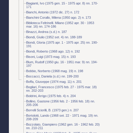
Biagianti, Ivo (1975 gen. 15 - 1975 apr. 8) nn. 170-
171
Bianchi, Antonio (1972 dic. 27) n. 172
Bianchini Corallo, Milena (1950 ago. 2) n. 173
Biblioteca Feltrinelli. Milano (1952 apr. 30 - 1953
mar. 16) nn. 174-186
Binazzi, Andrea (s.d.) n. 187
Biondi, Giulio (1952 set. 4) nn. 188-189
Biondi, Gloria (1975 apr. 1 - 1975 apr. 25) nn. 190-
191
Biondi, Roberto (1968 ago. 12) n. 192
Bisoni, Luigi (1973 mag. 15) n. 193
Blum, Rudolf (1950 giu. 16 - 1951 mar. 9) nn. 194-
197
Bobbio, Norberto (1968 mag. 19) n. 198
Boccacci, Daniela (s.d.) nn. 199-200
Boffa, Giuseppe (1974 mag. 11) n. 201
Bogliari, Francesco (1975 feb. 27 - 1975 mar. 18)
nn. 202-203
Boldrini, Arrigo (1975 feb. 4) n. 204
Bollino, Gastone (1956 feb. 2 - 1956 feb. 18) nn.
205-206
Borrelli Sciorilli, B. (1973 gen.) n. 207
Bortolotti, Lando (1968 set. 22 - 1971 mag. 19) nn.
208-209
Bozzolato, Giampiero (1962 gen. 16 - 1962 feb. 20)
nn. 210-211