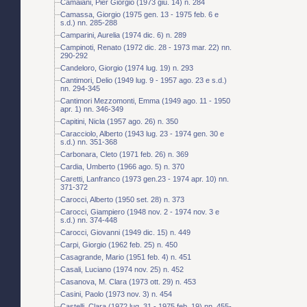
Camaiani, Pier Giorgio (1973 giu. 14) n. 284
Camassa, Giorgio (1975 gen. 13 - 1975 feb. 6 e
s.d.) nn. 285-288
Camparini, Aurelia (1974 dic. 6) n. 289
Campinoti, Renato (1972 dic. 28 - 1973 mar. 22) nn.
290-292
Candeloro, Giorgio (1974 lug. 19) n. 293
Cantimori, Delio (1949 lug. 9 - 1957 ago. 23 e s.d.)
nn. 294-345
Cantimori Mezzomonti, Emma (1949 ago. 11 - 1950
apr. 1) nn. 346-349
Capitini, Nicla (1957 ago. 26) n. 350
Caracciolo, Alberto (1943 lug. 23 - 1974 gen. 30 e
s.d.) nn. 351-368
Carbonara, Cleto (1971 feb. 26) n. 369
Cardia, Umberto (1966 ago. 5) n. 370
Caretti, Lanfranco (1973 gen.23 - 1974 apr. 10) nn.
371-372
Carocci, Alberto (1950 set. 28) n. 373
Carocci, Giampiero (1948 nov. 2 - 1974 nov. 3 e
s.d.) nn. 374-448
Carocci, Giovanni (1949 dic. 15) n. 449
Carpi, Giorgio (1962 feb. 25) n. 450
Casagrande, Mario (1951 feb. 4) n. 451
Casali, Luciano (1974 nov. 25) n. 452
Casanova, M. Clara (1973 ott. 29) n. 453
Casini, Paolo (1973 nov. 3) n. 454
Castelli, Clara (1972 lug. 31 - 1975 feb. 19) nn. 455-