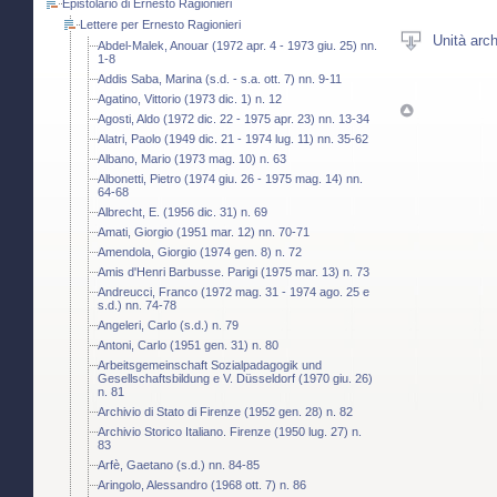
Epistolario di Ernesto Ragionieri
Lettere per Ernesto Ragionieri
Unità arch
Abdel-Malek, Anouar (1972 apr. 4 - 1973 giu. 25) nn.
1-8
Addis Saba, Marina (s.d. - s.a. ott. 7) nn. 9-11
Agatino, Vittorio (1973 dic. 1) n. 12
Agosti, Aldo (1972 dic. 22 - 1975 apr. 23) nn. 13-34
Alatri, Paolo (1949 dic. 21 - 1974 lug. 11) nn. 35-62
Albano, Mario (1973 mag. 10) n. 63
Albonetti, Pietro (1974 giu. 26 - 1975 mag. 14) nn.
64-68
Albrecht, E. (1956 dic. 31) n. 69
Amati, Giorgio (1951 mar. 12) nn. 70-71
Amendola, Giorgio (1974 gen. 8) n. 72
Amis d'Henri Barbusse. Parigi (1975 mar. 13) n. 73
Andreucci, Franco (1972 mag. 31 - 1974 ago. 25 e
s.d.) nn. 74-78
Angeleri, Carlo (s.d.) n. 79
Antoni, Carlo (1951 gen. 31) n. 80
Arbeitsgemeinschaft Sozialpadagogik und
Gesellschaftsbildung e V. Düsseldorf (1970 giu. 26)
n. 81
Archivio di Stato di Firenze (1952 gen. 28) n. 82
Archivio Storico Italiano. Firenze (1950 lug. 27) n.
83
Arfè, Gaetano (s.d.) nn. 84-85
Aringolo, Alessandro (1968 ott. 7) n. 86