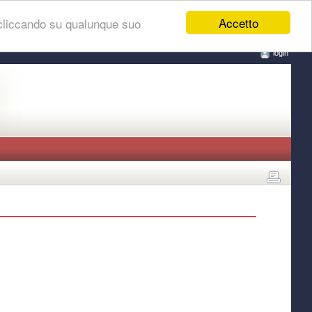
Accetto
 cliccando su qualunque suo
login