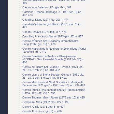
460
Castronovo, Valerio (1974 giu. 4) n. 461
Catalano, Franco (1949 ago. 3 - 1951 feb. 8) nn.
462-473
Cavallina, Diego (1974 lug. 20) n. 474
Cavallotti Valota-Jorgia, Bianca (1975 mar. 11) n.
475
Cecchi, Ottavio (1973 feb. 1) n. 476
Cecchini, Francesco Maria (1973 gen. 27) n. 477
Centre d'Études des Relations Internationales.
Parigi (1966 giu. 15) n. 478
Centre National de la Recherche Scientifique. Parigi
(1949 dic. 2) n. 479
Centro Brasileiro de Analise e Planejamento
(CEBRAP). San Paolo del Brasile (1974 feb. 20) n.
480
Centro di Cultura per Stranieri. Firenze (1974 feb.
24 - 1972 feb. 29) nn. 481-482
Centro Ligure di Storia Sociale. Genova (1961 dic.
23 - 1972 gen. 8 e s.d.) nn. 483-491
Centro Meridionale di Studi Socialisti P. Martignetti.
Benevento (1971 giu.5 - 1971 nov. 15) nn. 492-493
Centro Studi e Documentazione sui Paesi Socialisti.
Roma (1974 ott. 29) n. 494
Centro Thomas Mann. Roma (1973 set. 10) n. 495
Cerqueira, Silas (1962 mar. 12) n. 496
Cerreti, Giulio (1973 ago. 5) n. 497
Cerutti, Furio (s.a. giu. 8) n. 498