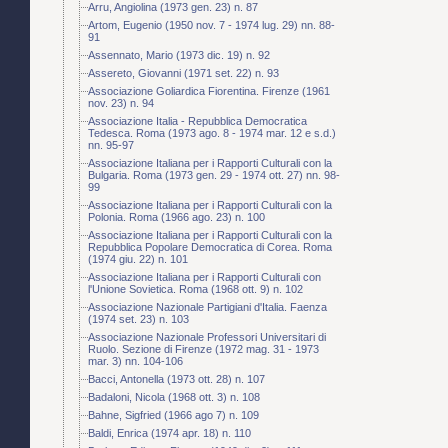
Arru, Angiolina (1973 gen. 23) n. 87
Artom, Eugenio (1950 nov. 7 - 1974 lug. 29) nn. 88-
91
Assennato, Mario (1973 dic. 19) n. 92
Assereto, Giovanni (1971 set. 22) n. 93
Associazione Goliardica Fiorentina. Firenze (1961
nov. 23) n. 94
Associazione Italia - Repubblica Democratica
Tedesca. Roma (1973 ago. 8 - 1974 mar. 12 e s.d.)
nn. 95-97
Associazione Italiana per i Rapporti Culturali con la
Bulgaria. Roma (1973 gen. 29 - 1974 ott. 27) nn. 98-
99
Associazione Italiana per i Rapporti Culturali con la
Polonia. Roma (1966 ago. 23) n. 100
Associazione Italiana per i Rapporti Culturali con la
Repubblica Popolare Democratica di Corea. Roma
(1974 giu. 22) n. 101
Associazione Italiana per i Rapporti Culturali con
l'Unione Sovietica. Roma (1968 ott. 9) n. 102
Associazione Nazionale Partigiani d'Italia. Faenza
(1974 set. 23) n. 103
Associazione Nazionale Professori Universitari di
Ruolo. Sezione di Firenze (1972 mag. 31 - 1973
mar. 3) nn. 104-106
Bacci, Antonella (1973 ott. 28) n. 107
Badaloni, Nicola (1968 ott. 3) n. 108
Bahne, Sigfried (1966 ago 7) n. 109
Baldi, Enrica (1974 apr. 18) n. 110