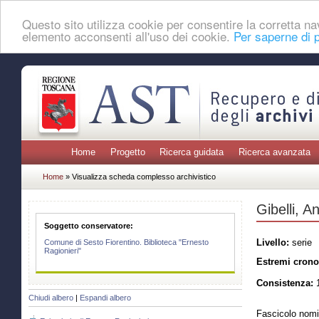
Questo sito utilizza cookie per consentire la corretta 
elemento acconsenti all'uso dei cookie.
Per saperne di p
Home
Progetto
Ricerca guidata
Ricerca avanzata
Home
» Visualizza scheda complesso archivistico
Gibelli, A
Soggetto conservatore:
Livello:
serie
Comune di Sesto Fiorentino. Biblioteca "Ernesto
Ragionieri"
Estremi crono
Consistenza:
1
Chiudi albero
|
Espandi albero
Fascicolo nomi