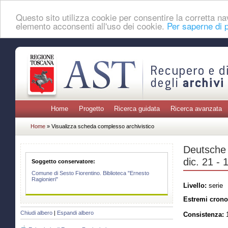
Questo sito utilizza cookie per consentire la corretta 
elemento acconsenti all'uso dei cookie.
Per saperne di p
Home
Progetto
Ricerca guidata
Ricerca avanzata
Home
» Visualizza scheda complesso archivistico
Deutsche 
dic. 21 - 
Soggetto conservatore:
Comune di Sesto Fiorentino. Biblioteca "Ernesto
Ragionieri"
Livello:
serie
Estremi crono
Chiudi albero
|
Espandi albero
Consistenza:
1