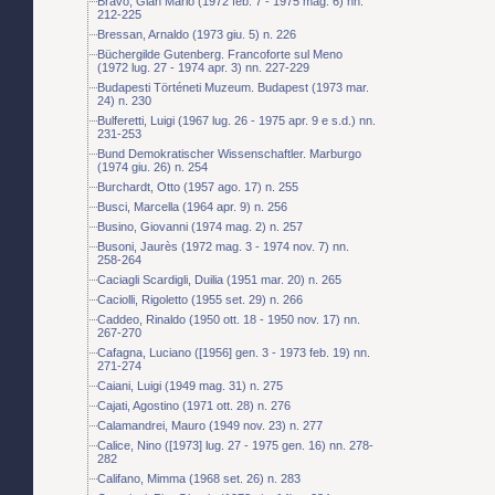
Bravo, Gian Mario (1972 feb. 7 - 1975 mag. 6) nn.
212-225
Bressan, Arnaldo (1973 giu. 5) n. 226
Büchergilde Gutenberg. Francoforte sul Meno
(1972 lug. 27 - 1974 apr. 3) nn. 227-229
Budapesti Történeti Muzeum. Budapest (1973 mar.
24) n. 230
Bulferetti, Luigi (1967 lug. 26 - 1975 apr. 9 e s.d.) nn.
231-253
Bund Demokratischer Wissenschaftler. Marburgo
(1974 giu. 26) n. 254
Burchardt, Otto (1957 ago. 17) n. 255
Busci, Marcella (1964 apr. 9) n. 256
Busino, Giovanni (1974 mag. 2) n. 257
Busoni, Jaurès (1972 mag. 3 - 1974 nov. 7) nn.
258-264
Caciagli Scardigli, Duilia (1951 mar. 20) n. 265
Caciolli, Rigoletto (1955 set. 29) n. 266
Caddeo, Rinaldo (1950 ott. 18 - 1950 nov. 17) nn.
267-270
Cafagna, Luciano ([1956] gen. 3 - 1973 feb. 19) nn.
271-274
Caiani, Luigi (1949 mag. 31) n. 275
Cajati, Agostino (1971 ott. 28) n. 276
Calamandrei, Mauro (1949 nov. 23) n. 277
Calice, Nino ([1973] lug. 27 - 1975 gen. 16) nn. 278-
282
Califano, Mimma (1968 set. 26) n. 283