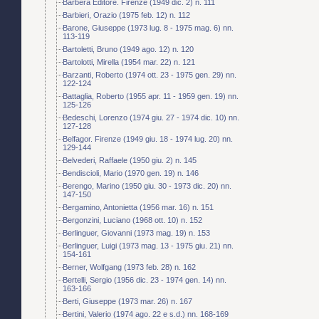
Barbera Editore. Firenze (1949 dic. 2) n. 111
Barbieri, Orazio (1975 feb. 12) n. 112
Barone, Giuseppe (1973 lug. 8 - 1975 mag. 6) nn.
113-119
Bartoletti, Bruno (1949 ago. 12) n. 120
Bartolotti, Mirella (1954 mar. 22) n. 121
Barzanti, Roberto (1974 ott. 23 - 1975 gen. 29) nn.
122-124
Battaglia, Roberto (1955 apr. 11 - 1959 gen. 19) nn.
125-126
Bedeschi, Lorenzo (1974 giu. 27 - 1974 dic. 10) nn.
127-128
Belfagor. Firenze (1949 giu. 18 - 1974 lug. 20) nn.
129-144
Belvederi, Raffaele (1950 giu. 2) n. 145
Bendiscioli, Mario (1970 gen. 19) n. 146
Berengo, Marino (1950 giu. 30 - 1973 dic. 20) nn.
147-150
Bergamino, Antonietta (1956 mar. 16) n. 151
Bergonzini, Luciano (1968 ott. 10) n. 152
Berlinguer, Giovanni (1973 mag. 19) n. 153
Berlinguer, Luigi (1973 mag. 13 - 1975 giu. 21) nn.
154-161
Berner, Wolfgang (1973 feb. 28) n. 162
Bertelli, Sergio (1956 dic. 23 - 1974 gen. 14) nn.
163-166
Berti, Giuseppe (1973 mar. 26) n. 167
Bertini, Valerio (1974 ago. 22 e s.d.) nn. 168-169