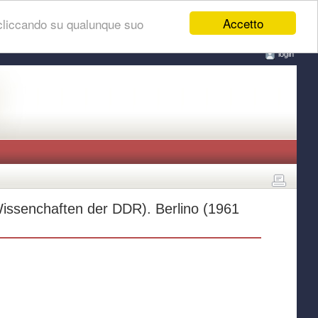
Accetto
 cliccando su qualunque suo
login
issenchaften der DDR). Berlino (1961