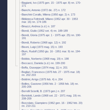
Biagianti, Ivo (1975 gen. 15 - 1975 apr. 8) nn. 170-
171
Bianchi, Antonio (1972 dic. 27) n. 172
Bianchini Corallo, Milena (1950 ago. 2) n. 173
Biblioteca Feltrinelli. Milano (1952 apr. 30 - 1953
mar. 16) nn. 174-186
Binazzi, Andrea (s.d.) n. 187
Biondi, Giulio (1952 set. 4) nn. 188-189
Biondi, Gloria (1975 apr. 1 - 1975 apr. 25) nn. 190-
191
Biondi, Roberto (1968 ago. 12) n. 192
Bisoni, Luigi (1973 mag. 15) n. 193
Blum, Rudolf (1950 giu. 16 - 1951 mar. 9) nn. 194-
197
Bobbio, Norberto (1968 mag. 19) n. 198
Boccacci, Daniela (s.d.) nn. 199-200
Boffa, Giuseppe (1974 mag. 11) n. 201
Bogliari, Francesco (1975 feb. 27 - 1975 mar. 18)
nn. 202-203
Boldrini, Arrigo (1975 feb. 4) n. 204
Bollino, Gastone (1956 feb. 2 - 1956 feb. 18) nn.
205-206
Borrelli Sciorilli, B. (1973 gen.) n. 207
Bortolotti, Lando (1968 set. 22 - 1971 mag. 19) nn.
208-209
Bozzolato, Giampiero (1962 gen. 16 - 1962 feb. 20)
nn. 210-211