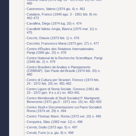
460
Castronovo, Valerio (1974 giu. 4) n. 461
Catalano, Franco (1949 ago. 3 - 1951 feb. 8) nn.
462-473
Cavallina, Diego (1974 lug. 20) n. 474
Cavallotti Valota-Jorgia, Bianca (1975 mar. 11) n.
475
Cecchi, Ottavio (1973 feb. 1) n. 476
Cecchini, Francesco Maria (1973 gen. 27) n. 477
Centre d'Études des Relations Internationales.
Parigi (1966 giu. 15) n. 478
Centre National de la Recherche Scientifique. Parigi
(1949 dic. 2) n. 479
Centro Brasileiro de Analise e Planejamento
(CEBRAP). San Paolo del Brasile (1974 feb. 20) n.
480
Centro di Cultura per Stranieri. Firenze (1974 feb.
24 - 1972 feb. 29) nn. 481-482
Centro Ligure di Storia Sociale. Genova (1961 dic.
23 - 1972 gen. 8 e s.d.) nn. 483-491
Centro Meridionale di Studi Socialisti P. Martignetti.
Benevento (1971 giu.5 - 1971 nov. 15) nn. 492-493
Centro Studi e Documentazione sui Paesi Socialisti.
Roma (1974 ott. 29) n. 494
Centro Thomas Mann. Roma (1973 set. 10) n. 495
Cerqueira, Silas (1962 mar. 12) n. 496
Cerreti, Giulio (1973 ago. 5) n. 497
Cerutti, Furio (s.a. giu. 8) n. 498