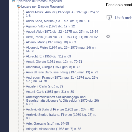
Epistolario di Ernesto Ragionieri
Fascicolo nomi
Lettere per Ernesto Ragionieri
Abdel-Malek, Anouar (1972 apr. 4 - 1973 giu. 25) nn.
1-8
Unità arch
Addis Saba, Marina (s.d. - s.a. ott. 7) nn. 9-11
Agatino, Vittorio (1973 dic. 1) n. 12
Agosti, Aldo (1972 dic. 22 - 1975 apr. 23) nn. 13-34
Alatri, Paolo (1949 dic. 21 - 1974 lug. 11) nn. 35-62
Albano, Mario (1973 mag. 10) n. 63
Albonetti, Pietro (1974 giu. 26 - 1975 mag. 14) nn.
64-68
Albrecht, E. (1956 dic. 31) n. 69
Amati, Giorgio (1951 mar. 12) nn. 70-71
Amendola, Giorgio (1974 gen. 8) n. 72
Amis d'Henri Barbusse. Parigi (1975 mar. 13) n. 73
Andreucci, Franco (1972 mag. 31 - 1974 ago. 25 e
s.d.) nn. 74-78
Angeleri, Carlo (s.d.) n. 79
Antoni, Carlo (1951 gen. 31) n. 80
Arbeitsgemeinschaft Sozialpadagogik und
Gesellschaftsbildung e V. Düsseldorf (1970 giu. 26)
n. 81
Archivio di Stato di Firenze (1952 gen. 28) n. 82
Archivio Storico Italiano. Firenze (1950 lug. 27) n.
83
Arfè, Gaetano (s.d.) nn. 84-85
Aringolo, Alessandro (1968 ott. 7) n. 86