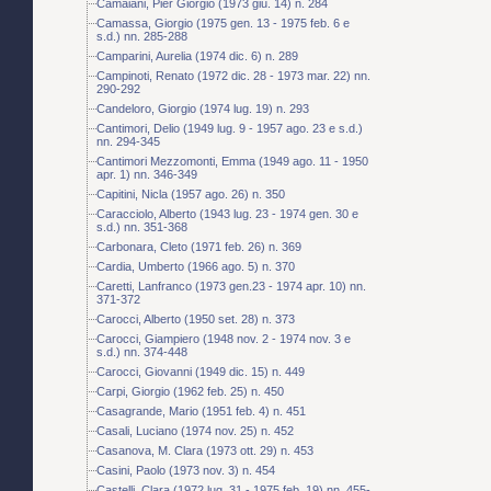
Camaiani, Pier Giorgio (1973 giu. 14) n. 284
Camassa, Giorgio (1975 gen. 13 - 1975 feb. 6 e
s.d.) nn. 285-288
Camparini, Aurelia (1974 dic. 6) n. 289
Campinoti, Renato (1972 dic. 28 - 1973 mar. 22) nn.
290-292
Candeloro, Giorgio (1974 lug. 19) n. 293
Cantimori, Delio (1949 lug. 9 - 1957 ago. 23 e s.d.)
nn. 294-345
Cantimori Mezzomonti, Emma (1949 ago. 11 - 1950
apr. 1) nn. 346-349
Capitini, Nicla (1957 ago. 26) n. 350
Caracciolo, Alberto (1943 lug. 23 - 1974 gen. 30 e
s.d.) nn. 351-368
Carbonara, Cleto (1971 feb. 26) n. 369
Cardia, Umberto (1966 ago. 5) n. 370
Caretti, Lanfranco (1973 gen.23 - 1974 apr. 10) nn.
371-372
Carocci, Alberto (1950 set. 28) n. 373
Carocci, Giampiero (1948 nov. 2 - 1974 nov. 3 e
s.d.) nn. 374-448
Carocci, Giovanni (1949 dic. 15) n. 449
Carpi, Giorgio (1962 feb. 25) n. 450
Casagrande, Mario (1951 feb. 4) n. 451
Casali, Luciano (1974 nov. 25) n. 452
Casanova, M. Clara (1973 ott. 29) n. 453
Casini, Paolo (1973 nov. 3) n. 454
Castelli, Clara (1972 lug. 31 - 1975 feb. 19) nn. 455-