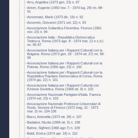
Arru, Angiolina (1973 gen. 23) n. 87
Artom, Eugenio (1950 nov. 7 - 1974 lug. 29) nn. 88-
91
Assennato, Mario (1973 dic. 19) n. 92
Assereto, Giovanni (1971 set. 22) n. 93
Associazione Goliardica Fiorentina. Firenze (1961
nov. 23) n. 94
Associazione Italia - Repubblica Democratica
Tedesca. Roma (1973 ago. 8 - 1974 mar. 12 e s.d.)
nn. 95-97
Associazione Italiana per i Rapporti Culturali con la
Bulgaria. Roma (1973 gen. 29 - 1974 ott. 27) nn. 98-
99
Associazione Italiana per i Rapporti Culturali con la
Polonia. Roma (1966 ago. 23) n. 100
Associazione Italiana per i Rapporti Culturali con la
Repubblica Popolare Democratica di Corea. Roma
(1974 giu. 22) n. 101
Associazione Italiana per i Rapporti Culturali con
l'Unione Sovietica. Roma (1968 ott. 9) n. 102
Associazione Nazionale Partigiani d'Italia. Faenza
(1974 set. 23) n. 103
Associazione Nazionale Professori Universitari di
Ruolo. Sezione di Firenze (1972 mag. 31 - 1973
mar. 3) nn. 104-106
Bacci, Antonella (1973 ott. 28) n. 107
Badaloni, Nicola (1968 ott. 3) n. 108
Bahne, Sigfried (1966 ago 7) n. 109
Baldi, Enrica (1974 apr. 18) n. 110