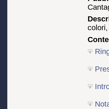
Cantag
Descr
colori
Conte
Ring
Pre
Intr
Nota