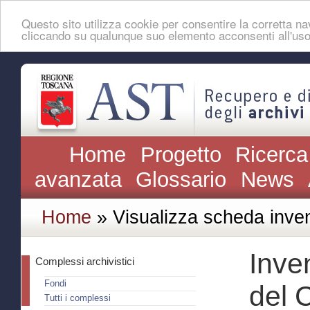
Questo sito utilizza cookie per consentire la corretta 
cliccando su qualunque suo elemento acconsenti all'uso
Home
Progetto
Ricerca
avanzata
Glossario
News
Home
» Visualizza scheda inven
Inven
Complessi archivistici
Fondi
del 
Tutti i complessi