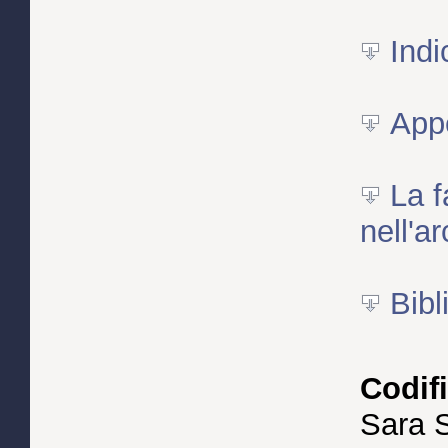
Indi
App
La f
nell'a
Bibl
Codifi
Sara S