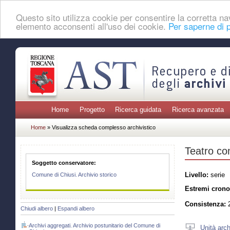
Questo sito utilizza cookie per consentire la corretta 
elemento acconsenti all'uso dei cookie.
Per saperne di p
Home
Progetto
Ricerca guidata
Ricerca avanzata
Home
» Visualizza scheda complesso archivistico
Teatro c
Soggetto conservatore:
Livello:
serie
Comune di Chiusi. Archivio storico
Estremi crono
Consistenza:
2
Chiudi albero
|
Espandi albero
Archivi aggregati. Archivio postunitario del Comune di
Unità arch