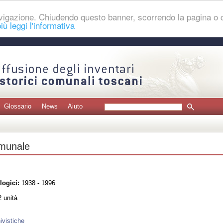
navigazione. Chiudendo questo banner, scorrendo la pagina o
iù leggi l'informativa
Glossario
News
Aiuto
omunale
logici:
1938 - 1996
 unità
ivistiche