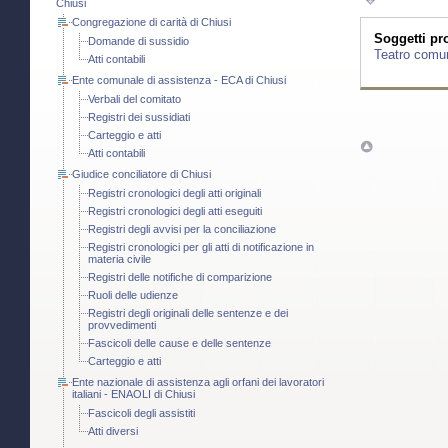
Chiusi
Congregazione di carità di Chiusi
Soggetti pro
Domande di sussidio
Teatro comun
Atti contabili
Ente comunale di assistenza - ECA di Chiusi
Verbali del comitato
Registri dei sussidiati
Carteggio e atti
Atti contabili
Giudice conciliatore di Chiusi
Registri cronologici degli atti originali
Registri cronologici degli atti eseguiti
Registri degli avvisi per la conciliazione
Registri cronologici per gli atti di notificazione in
materia civile
Registri delle notifiche di comparizione
Ruoli delle udienze
Registri degli originali delle sentenze e dei
provvedimenti
Fascicoli delle cause e delle sentenze
Carteggio e atti
Ente nazionale di assistenza agli orfani dei lavoratori
italiani - ENAOLI di Chiusi
Fascicoli degli assistiti
Atti diversi