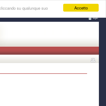
Accetto
 cliccando su qualunque suo
login