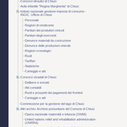
Consorzi idraulici di Chiusi
Asilo infantile "Regina Margherita" di Chiusi
Istituto nazionale gestione imposta di consumo -
INGIC. Ufficio di Chiusi
Personale
Registri di rendiconto
Partitari dei produttori vinicoli
Partitari degli esercenti
Denunce materiali da costruzione
Denunce delle produzioni vinicole
Registri cronologici
Ruoli
Tariffari
Statistiche
Carteggio e atti
Consorzi stradali di Chiusi
Delibere e estratti
Atti contabili
Ruoli e prospetti dei pagamenti dei frontisti
Carteggio e atti
Commissione per la gestione del lago di Chiusi
Altri archivi. Archivio postunitario del Comune di Chiusi
Opera nazionale maternità e infanzia (ONMI)
United nations relief and rehabilitation administration
(UNRRA)