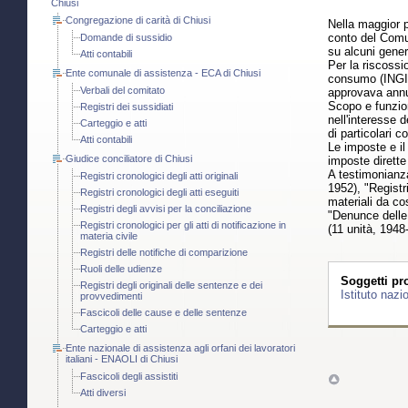
Chiusi
Congregazione di carità di Chiusi
Nella maggior p
conto del Comun
Domande di sussidio
su alcuni gener
Atti contabili
Per la riscossi
Ente comunale di assistenza - ECA di Chiusi
consumo (INGIC)
Verbali del comitato
approvava annu
Scopo e funzion
Registri dei sussidiati
nell'interesse 
Carteggio e atti
di particolari 
Atti contabili
Le imposte e il 
Giudice conciliatore di Chiusi
imposte dirette 
A testimonianza
Registri cronologici degli atti originali
1952), "Registri
Registri cronologici degli atti eseguiti
materiali da co
Registri degli avvisi per la conciliazione
"Denunce delle p
Registri cronologici per gli atti di notificazione in
(11 unità, 1948
materia civile
Registri delle notifiche di comparizione
Ruoli delle udienze
Soggetti pro
Registri degli originali delle sentenze e dei
Istituto naz
provvedimenti
Fascicoli delle cause e delle sentenze
Carteggio e atti
Ente nazionale di assistenza agli orfani dei lavoratori
italiani - ENAOLI di Chiusi
Fascicoli degli assistiti
Atti diversi