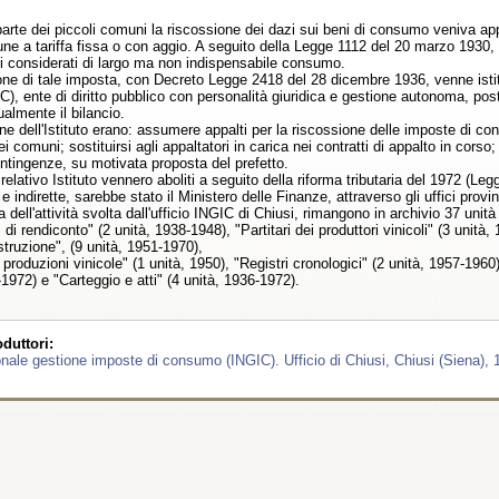
arte dei piccoli comuni la riscossione dei dazi sui beni di consumo veniva app
e a tariffa fissa o con aggio. A seguito della Legge 1112 del 20 marzo 1930, ta
i considerati di largo ma non indispensabile consumo.
one di tale imposta, con Decreto Legge 2418 del 28 dicembre 1936, venne istitu
, ente di diritto pubblico con personalità giuridica e gestione autonoma, post
almente il bilancio.
e dell'Istituto erano: assumere appalti per la riscossione delle imposte di con
dei comuni; sostituirsi agli appaltatori in carica nei contratti di appalto in c
contingenze, su motivata proposta del prefetto.
relativo Istituto vennero aboliti a seguito della riforma tributaria del 1972 (Legg
e indirette, sarebbe stato il Ministero delle Finanze, attraverso gli uffici prov
 dell'attività svolta dall'ufficio INGIC di Chiusi, rimangono in archivio 37 unit
 di rendiconto" (2 unità, 1938-1948), "Partitari dei produttori vinicoli" (3 unità
struzione", (9 unità, 1951-1970),
roduzioni vinicole" (1 unità, 1950), "Registri cronologici" (2 unità, 1957-1960), 
-1972) e "Carteggio e atti" (4 unità, 1936-1972).
duttori:
ionale gestione imposte di consumo (INGIC). Ufficio di Chiusi, Chiusi (Siena), 