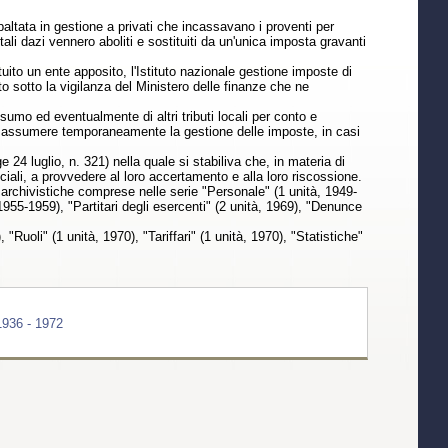
altata in gestione a privati che incassavano i proventi per
li dazi vennero aboliti e sostituiti da un'unica imposta gravanti
ito un ente apposito, l'Istituto nazionale gestione imposte di
o sotto la vigilanza del Ministero delle finanze che ne
sumo ed eventualmente di altri tributi locali per conto e
orso; assumere temporaneamente la gestione delle imposte, in casi
e 24 luglio, n. 321) nella quale si stabiliva che, in materia di
inciali, a provvedere al loro accertamento e alla loro riscossione.
à archivistiche comprese nelle serie "Personale" (1 unità, 1949-
, 1955-1959), "Partitari degli esercenti" (2 unità, 1969), "Denunce
"Ruoli" (1 unità, 1970), "Tariffari" (1 unità, 1970), "Statistiche"
1936 - 1972