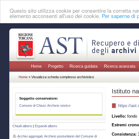
Questo sito utilizza cookie per consentire la corretta 
elemento acconsenti all'uso dei cookie.
Per saperne di p
Home
Progetto
Ricerca guidata
Ricerca avanzata
Home
» Visualizza scheda complesso archivistico
Istituto n
Soggetto conservatore:
https://ast
Comune di Chiusi. Archivio storico
Livello:
fondo
Estremi crono
Chiudi albero
|
Espandi albero
Consistenza:
3
Archivi aggregati. Archivio postunitario del Comune di