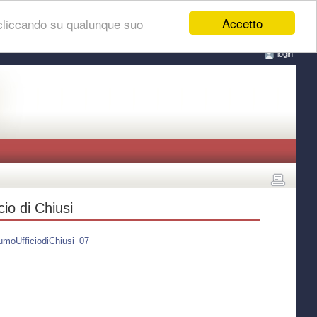
Accetto
 cliccando su qualunque suo
login
io di Chiusi
umoUfficiodiChiusi_07