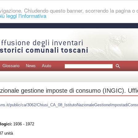
navigazione. Chiudendo questo banner, scorrendo la pagina o
iù leggi l'informativa
Glossario
News
Aiuto
azionale gestione imposte di consumo (INGIC). Uffic
.sns.it/public/ca/3062/Chiusi_CA_08_IstitutoNazionaleGestioneImpostadiCons
logici:
1936 - 1972
7 unità