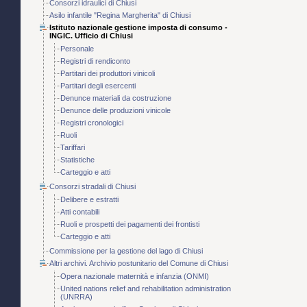
Consorzi idraulici di Chiusi
Asilo infantile "Regina Margherita" di Chiusi
Istituto nazionale gestione imposta di consumo -
INGIC. Ufficio di Chiusi
Personale
Registri di rendiconto
Partitari dei produttori vinicoli
Partitari degli esercenti
Denunce materiali da costruzione
Denunce delle produzioni vinicole
Registri cronologici
Ruoli
Tariffari
Statistiche
Carteggio e atti
Consorzi stradali di Chiusi
Delibere e estratti
Atti contabili
Ruoli e prospetti dei pagamenti dei frontisti
Carteggio e atti
Commissione per la gestione del lago di Chiusi
Altri archivi. Archivio postunitario del Comune di Chiusi
Opera nazionale maternità e infanzia (ONMI)
United nations relief and rehabilitation administration
(UNRRA)