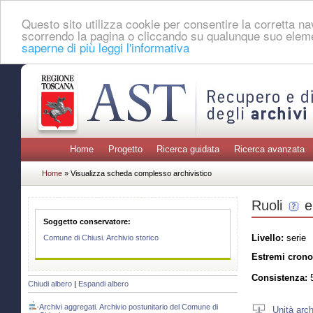
Questo sito utilizza cookie per consentire la corretta 
scorrendo la pagina o cliccando su qualunque suo eleme
saperne di più leggi l'informativa
Home
Progetto
Ricerca guidata
Ricerca avanzata
Home
» Visualizza scheda complesso archivistico
Ruoli
e
Soggetto conservatore:
Livello:
serie
Comune di Chiusi. Archivio storico
Estremi crono
Consistenza:
5
Chiudi albero
|
Espandi albero
Archivi aggregati. Archivio postunitario del Comune di
Unità arch