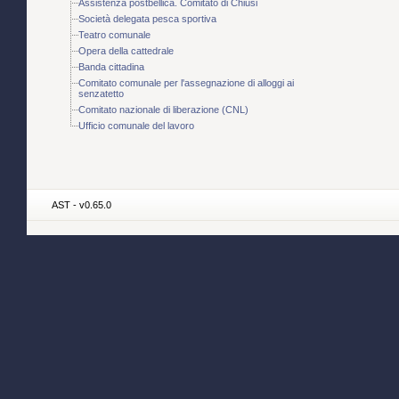
Assistenza postbellica. Comitato di Chiusi
Società delegata pesca sportiva
Teatro comunale
Opera della cattedrale
Banda cittadina
Comitato comunale per l'assegnazione di alloggi ai
senzatetto
Comitato nazionale di liberazione (CNL)
Ufficio comunale del lavoro
AST - v0.65.0