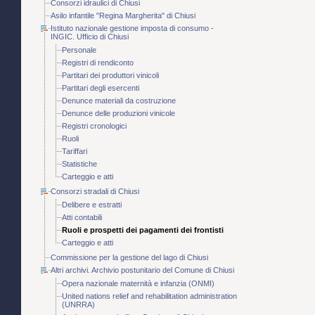
Consorzi idraulici di Chiusi
Asilo infantile "Regina Margherita" di Chiusi
Istituto nazionale gestione imposta di consumo -
INGIC. Ufficio di Chiusi
Personale
Registri di rendiconto
Partitari dei produttori vinicoli
Partitari degli esercenti
Denunce materiali da costruzione
Denunce delle produzioni vinicole
Registri cronologici
Ruoli
Tariffari
Statistiche
Carteggio e atti
Consorzi stradali di Chiusi
Delibere e estratti
Atti contabili
Ruoli e prospetti dei pagamenti dei frontisti
Carteggio e atti
Commissione per la gestione del lago di Chiusi
Altri archivi. Archivio postunitario del Comune di Chiusi
Opera nazionale maternità e infanzia (ONMI)
United nations relief and rehabilitation administration
(UNRRA)