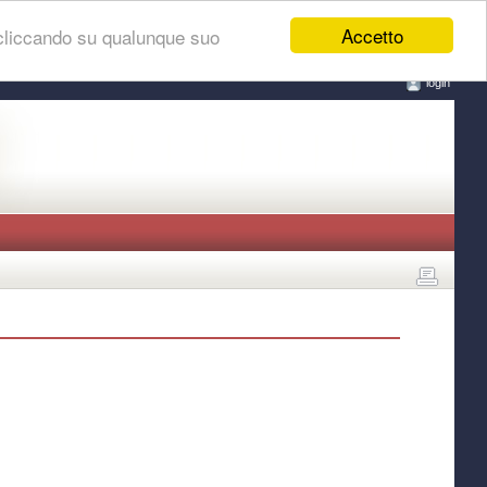
Accetto
 cliccando su qualunque suo
login