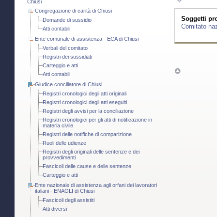
Chiusi
Congregazione di carità di Chiusi
Soggetti pro
Domande di sussidio
Comitato naz
Atti contabili
Ente comunale di assistenza - ECA di Chiusi
Verbali del comitato
Registri dei sussidiati
Carteggio e atti
Atti contabili
Giudice conciliatore di Chiusi
Registri cronologici degli atti originali
Registri cronologici degli atti eseguiti
Registri degli avvisi per la conciliazione
Registri cronologici per gli atti di notificazione in
materia civile
Registri delle notifiche di comparizione
Ruoli delle udienze
Registri degli originali delle sentenze e dei
provvedimenti
Fascicoli delle cause e delle sentenze
Carteggio e atti
Ente nazionale di assistenza agli orfani dei lavoratori
italiani - ENAOLI di Chiusi
Fascicoli degli assistiti
Atti diversi