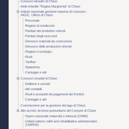
Consorzi idraulici di Chiusi
Asilo infantile "Regina Margherita" di Chiusi
Istituto nazionale gestione imposta di consumo -
INGIC. Ufficio di Chiusi
Personale
Registri di rendiconto
Partitari dei produttori vinicoli
Partitari degli esercenti
Denunce materiali da costruzione
Denunce delle produzioni vinicole
Registri cronologici
Ruoli
Tariffari
Statistiche
Carteggio e atti
Consorzi stradali di Chiusi
Delibere e estratti
Atti contabili
Ruoli e prospetti dei pagamenti dei frontisti
Carteggio e atti
Commissione per la gestione del lago di Chiusi
Altri archivi. Archivio postunitario del Comune di Chiusi
Opera nazionale maternità e infanzia (ONMI)
United nations relief and rehabilitation administration
(UNRRA)