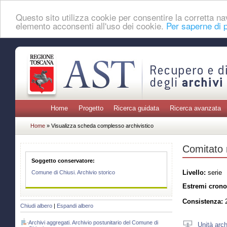
Questo sito utilizza cookie per consentire la corretta 
elemento acconsenti all'uso dei cookie.
Per saperne di p
Home
Progetto
Ricerca guidata
Ricerca avanzata
Home
» Visualizza scheda complesso archivistico
Comitato 
Soggetto conservatore:
Livello:
serie
Comune di Chiusi. Archivio storico
Estremi crono
Consistenza:
2
Chiudi albero
|
Espandi albero
Archivi aggregati. Archivio postunitario del Comune di
Unità arch